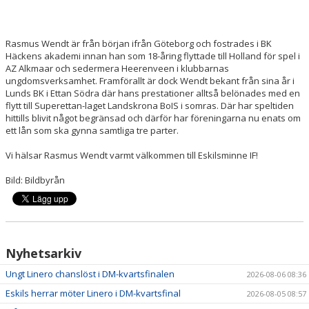
Rasmus Wendt är från början ifrån Göteborg och fostrades i BK
Häckens akademi innan han som 18-åring flyttade till Holland för spel i
AZ Alkmaar och sedermera Heerenveen i klubbarnas
ungdomsverksamhet. Framförallt är dock Wendt bekant från sina år i
Lunds BK i Ettan Södra där hans prestationer alltså belönades med en
flytt till Superettan-laget Landskrona BoIS i somras. Där har speltiden
hittills blivit något begränsad och därför har föreningarna nu enats om
ett lån som ska gynna samtliga tre parter.
Vi hälsar Rasmus Wendt varmt välkommen till Eskilsminne IF!
Bild: Bildbyrån
Nyhetsarkiv
Ungt Linero chanslöst i DM-kvartsfinalen
2026-08-06 08:36
Eskils herrar möter Linero i DM-kvartsfinal
2026-08-05 08:57