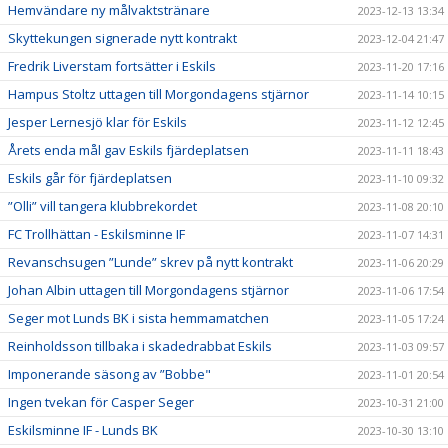
Hemvändare ny målvaktstränare
2023-12-13 13:34
Skyttekungen signerade nytt kontrakt
2023-12-04 21:47
Fredrik Liverstam fortsätter i Eskils
2023-11-20 17:16
Hampus Stoltz uttagen till Morgondagens stjärnor
2023-11-14 10:15
Jesper Lernesjö klar för Eskils
2023-11-12 12:45
Årets enda mål gav Eskils fjärdeplatsen
2023-11-11 18:43
Eskils går för fjärdeplatsen
2023-11-10 09:32
”Olli” vill tangera klubbrekordet
2023-11-08 20:10
FC Trollhättan - Eskilsminne IF
2023-11-07 14:31
Revanschsugen ”Lunde” skrev på nytt kontrakt
2023-11-06 20:29
Johan Albin uttagen till Morgondagens stjärnor
2023-11-06 17:54
Seger mot Lunds BK i sista hemmamatchen
2023-11-05 17:24
Reinholdsson tillbaka i skadedrabbat Eskils
2023-11-03 09:57
Imponerande säsong av ”Bobbe"
2023-11-01 20:54
Ingen tvekan för Casper Seger
2023-10-31 21:00
Eskilsminne IF - Lunds BK
2023-10-30 13:10