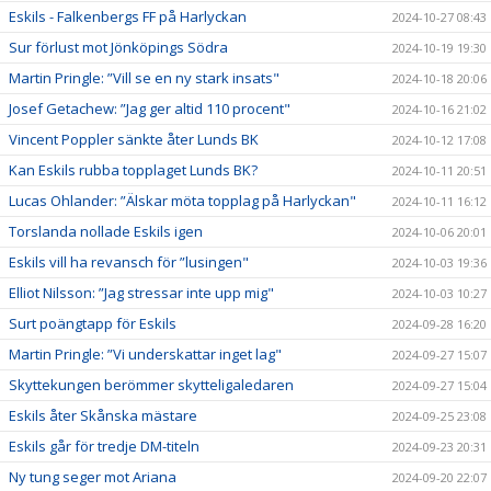
Eskils - Falkenbergs FF på Harlyckan
2024-10-27 08:43
Sur förlust mot Jönköpings Södra
2024-10-19 19:30
Martin Pringle: ”Vill se en ny stark insats"
2024-10-18 20:06
Josef Getachew: ”Jag ger altid 110 procent"
2024-10-16 21:02
Vincent Poppler sänkte åter Lunds BK
2024-10-12 17:08
Kan Eskils rubba topplaget Lunds BK?
2024-10-11 20:51
Lucas Ohlander: ”Älskar möta topplag på Harlyckan"
2024-10-11 16:12
Torslanda nollade Eskils igen
2024-10-06 20:01
Eskils vill ha revansch för ”lusingen"
2024-10-03 19:36
Elliot Nilsson: ”Jag stressar inte upp mig"
2024-10-03 10:27
Surt poängtapp för Eskils
2024-09-28 16:20
Martin Pringle: ”Vi underskattar inget lag"
2024-09-27 15:07
Skyttekungen berömmer skytteligaledaren
2024-09-27 15:04
Eskils åter Skånska mästare
2024-09-25 23:08
Eskils går för tredje DM-titeln
2024-09-23 20:31
Ny tung seger mot Ariana
2024-09-20 22:07