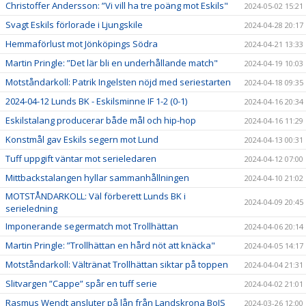
Christoffer Andersson: ”Vi vill ha tre poäng mot Eskils"
2024-05-02 15:21
Svagt Eskils förlorade i Ljungskile
2024-04-28 20:17
Hemmaförlust mot Jönköpings Södra
2024-04-21 13:33
Martin Pringle: ”Det lär bli en underhållande match"
2024-04-19 10:03
Motståndarkoll: Patrik Ingelsten nöjd med seriestarten
2024-04-18 09:35
2024-04-12 Lunds BK - Eskilsminne IF 1-2 (0-1)
2024-04-16 20:34
Eskilstalang producerar både mål och hip-hop
2024-04-16 11:29
Konstmål gav Eskils segern mot Lund
2024-04-13 00:31
Tuff uppgift väntar mot serieledaren
2024-04-12 07:00
Mittbackstalangen hyllar sammanhållningen
2024-04-10 21:02
MOTSTÅNDARKOLL: Väl förberett Lunds BK i
2024-04-09 20:45
serieledning
Imponerande segermatch mot Trollhättan
2024-04-06 20:14
Martin Pringle: ”Trollhättan en hård nöt att knäcka"
2024-04-05 14:17
Motståndarkoll: Vältränat Trollhättan siktar på toppen
2024-04-04 21:31
Slitvargen ”Cappe” spår en tuff serie
2024-04-02 21:01
Rasmus Wendt ansluter på lån från Landskrona BoIS
2024-03-26 12:00