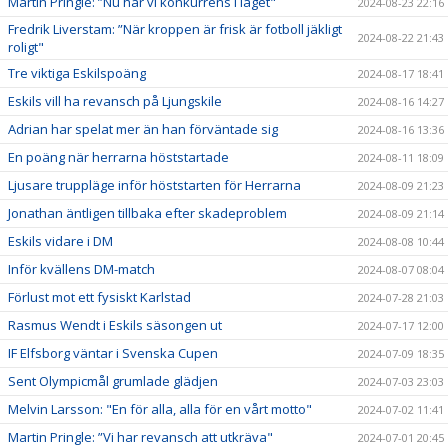
Martin Pringle: ”Nu har vi konkurrens i laget"
2024-08-23 22:16
Fredrik Liverstam: ”När kroppen är frisk är fotboll jäkligt
2024-08-22 21:43
roligt"
Tre viktiga Eskilspoäng
2024-08-17 18:41
Eskils vill ha revansch på Ljungskile
2024-08-16 14:27
Adrian har spelat mer än han förväntade sig
2024-08-16 13:36
En poäng när herrarna höststartade
2024-08-11 18:09
Ljusare truppläge inför höststarten för Herrarna
2024-08-09 21:23
Jonathan äntligen tillbaka efter skadeproblem
2024-08-09 21:14
Eskils vidare i DM
2024-08-08 10:44
Inför kvällens DM-match
2024-08-07 08:04
Förlust mot ett fysiskt Karlstad
2024-07-28 21:03
Rasmus Wendt i Eskils säsongen ut
2024-07-17 12:00
IF Elfsborg väntar i Svenska Cupen
2024-07-09 18:35
Sent Olympicmål grumlade glädjen
2024-07-03 23:03
Melvin Larsson: "En för alla, alla för en vårt motto"
2024-07-02 11:41
Martin Pringle: ”Vi har revansch att utkräva"
2024-07-01 20:45