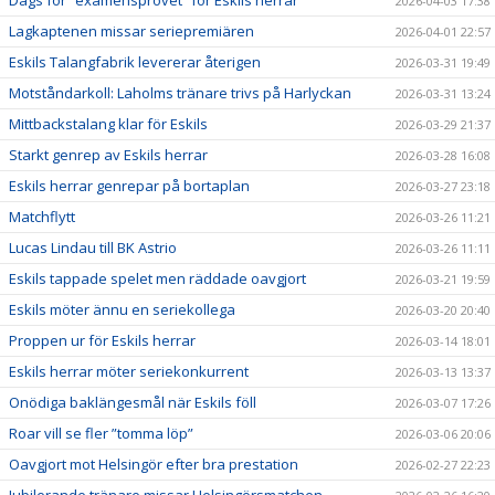
2026-04-03 17:38
Lagkaptenen missar seriepremiären
2026-04-01 22:57
Eskils Talangfabrik levererar återigen
2026-03-31 19:49
Motståndarkoll: Laholms tränare trivs på Harlyckan
2026-03-31 13:24
Mittbackstalang klar för Eskils
2026-03-29 21:37
Starkt genrep av Eskils herrar
2026-03-28 16:08
Eskils herrar genrepar på bortaplan
2026-03-27 23:18
Matchflytt
2026-03-26 11:21
Lucas Lindau till BK Astrio
2026-03-26 11:11
Eskils tappade spelet men räddade oavgjort
2026-03-21 19:59
Eskils möter ännu en seriekollega
2026-03-20 20:40
Proppen ur för Eskils herrar
2026-03-14 18:01
Eskils herrar möter seriekonkurrent
2026-03-13 13:37
Onödiga baklängesmål när Eskils föll
2026-03-07 17:26
Roar vill se fler ”tomma löp”
2026-03-06 20:06
Oavgjort mot Helsingör efter bra prestation
2026-02-27 22:23
Jubilerande tränare missar Helsingörsmatchen