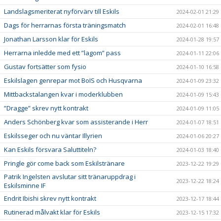
Landslagsmeriterat nyförvärv till Eskils
2024-02-01 21:29
Dags för herrarnas första träningsmatch
2024-02-01 16:48
Jonathan Larsson klar för Eskils
2024-01-28 19:57
Herrarna inledde med ett ”lagom” pass
2024-01-11 22:06
Gustav fortsätter som fysio
2024-01-10 16:58
Eskilslagen genrepar mot BoIS och Husqvarna
2024-01-09 23:32
Mittbackstalangen kvar i moderklubben
2024-01-09 15:43
”Dragge” skrev nytt kontrakt
2024-01-09 11:05
Anders Schönberg kvar som assisterande i Herr
2024-01-07 18:51
Eskilsseger och nu väntar Illyrien
2024-01-06 20:27
Kan Eskils försvara Saluttiteln?
2024-01-03 18:40
Pringle gör come back som Eskilstränare
2023-12-22 19:29
Patrik Ingelsten avslutar sitt tränaruppdrag i
2023-12-22 18:24
Eskilsminne IF
Endrit Ibishi skrev nytt kontrakt
2023-12-17 18:44
Rutinerad målvakt klar för Eskils
2023-12-15 17:32