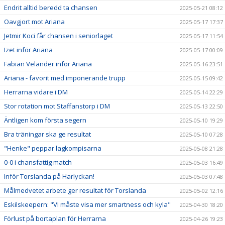
Endrit alltid beredd ta chansen
2025-05-21 08:12
Oavgjort mot Ariana
2025-05-17 17:37
Jetmir Koci får chansen i seniorlaget
2025-05-17 11:54
Izet inför Ariana
2025-05-17 00:09
Fabian Velander inför Ariana
2025-05-16 23:51
Ariana - favorit med imponerande trupp
2025-05-15 09:42
Herrarna vidare i DM
2025-05-14 22:29
Stor rotation mot Staffanstorp i DM
2025-05-13 22:50
Äntligen kom första segern
2025-05-10 19:29
Bra träningar ska ge resultat
2025-05-10 07:28
"Henke" peppar lagkompisarna
2025-05-08 21:28
0-0 i chansfattig match
2025-05-03 16:49
Inför Torslanda på Harlyckan!
2025-05-03 07:48
Målmedvetet arbete ger resultat för Torslanda
2025-05-02 12:16
Eskilskeepern: "VI måste visa mer smartness och kyla"
2025-04-30 18:20
Förlust på bortaplan för Herrarna
2025-04-26 19:23