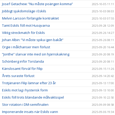
Josef Getachew: ”Nu måste poängen komma”
2025-10-05 11:11
Jobbigt sjukdomsläge i Eskils
2025-10-03 08:03
Melvin Larsson förlängde kontraktet
2025-10-03 07:55
Tamt Eskils föll mot Husqvarna
2025-09-28 12:09
Viktig streckmatch för Eskils
2025-09-26 14:27
Johan Albin: ”Vi måste spika igen bakåt”
2025-09-26 08:11
Orgie i målchanser men förlust
2025-09-20 16:44
”Jonthe” slarvar inte med sin hjärnskakning
2025-09-20 08:19
Schönberg inför Torslanda
2025-09-20 08:11
Känslosamt förväl för Filip
2025-09-15 11:26
Årets suraste förlust
2025-09-14 20:42
Trotjänaren Filip lämnar efter 23 år
2025-09-13 17:00
Eskils mot lag i hysterisk form
2025-09-13 10:00
Eskils föll trots bländande målvaktsspel
2025-09-10 22:50
Stor rotation i DM-semifinalen
2025-09-09 08:58
Imponerande insats när Eskils vann
2025-09-06 19:34