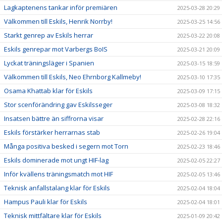
Lagkaptenens tankar inför premiären
2025-03-28 20:29
Välkommen till Eskils, Henrik Norrby!
2025-03-25 14:56
Starkt genrep av Eskils herrar
2025-03-22 20:08
Eskils genrepar mot Varbergs BoIS
2025-03-21 20:09
Lyckat träningsläger i Spanien
2025-03-15 18:59
Välkommen till Eskils, Neo Ehrnborg Kallmeby!
2025-03-10 17:35
Osama Khattab klar för Eskils
2025-03-09 17:15
Stor scenförändring gav Eskilsseger
2025-03-08 18:32
Insatsen bättre än siffrorna visar
2025-02-28 22:16
Eskils förstärker herrarnas stab
2025-02-26 19:04
Många positiva besked i segern mot Torn
2025-02-23 18:46
Eskils dominerade mot ungt HIF-lag
2025-02-05 22:27
Inför kvällens träningsmatch mot HIF
2025-02-05 13:46
Teknisk anfallstalang klar för Eskils
2025-02-04 18:04
Hampus Pauli klar för Eskils
2025-02-04 18:01
Teknisk mittfältare klar för Eskils
2025-01-09 20:42