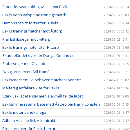
Starkt försvarsjobb gav 1–1 mot BoIS
2024-03-25 21:54
Eskils vann välspelad träningsmatch
2024-03-07 10:09
Hampus Stoltz fortsätter i Eskils
2024-03-05 22:14
Eskils träningsmatchar mot Åstorp
2024-03-05 22:12
Klar Eskilsseger mot Hittarp
2024-03-02 17:41
Eskils träningsmöter åter Hittarp
2024-03-01 10:05
Skadeeländet över för Danijal Omanovic
2024-02-29 11:11
Stabil seger mot Olympic
2024-02-24 15:55
Oavgjort men ett fall framåt
2024-02-17 19:21
Eskilscoachen: ”Vi behöver matcher i benen"
2024-02-16 10:02
Målfarlig anfallare klar för Eskils
2024-02-14 17:26
Stark Eskilsdefensiv men självmål fällde laget
2024-02-10 19:05
Eskilsminne i samarbete med Åstorp om Harry Lomsten
2024-02-09 10:13
Eskils möter seriekollega
2024-02-08 16:57
Adham Hazime fick A-kontrakt
2024-02-03 17:17
Premiärseger för Eskils herrar
2024-02-03 16:32