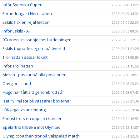
Inför Svenska Cupen
2025-06-10 17:20
Förändringar i Herrstaben
2025-06-09 14:00
Eskils fick en rejäl lektion
2025-06-06 22:30
Inför Eskils - ÄFF
2025-06-06 08:00
”Granen” missnöjd med utdelningen
2025-06-05 22:19
Eskils tappade segern på övertid
2025-06-01 21:25
Trollhättan satsar lokalt
2025-06-01 08:59
Inför Trollhättan
2025-05-31 15:55
Melvin - passar på alla positioner
2025-05-30 20:51
Oavgjort i Lund
2025-05-28 23:20
Hugo har fått sitt genombrott i år
2025-05-28 07:40
Izet "Vi måste bli vassare i boxarna"
2025-05-27 21:36
LBK jagar avancemang
2025-05-26 23:34
Förlust trots en uppsjö chanser
2025-05-24 16:58
Spelartrio tillbaka mot Olympic
2025-05-23 11:57
Olympiccoachen tror på välspelad match
2025-05-21 22:29