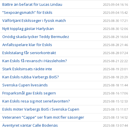
Bättre än befarat för Lucas Lindau
2025-09-04 16:16
”Sexpoängsmatch” för Eskils
2025-09-04 15:42
Välförtjänt Eskilsseger i fysisk match
2025-08-30 17:21
Nytt topplag gästar Harlyckan
2025-08-30 12:06
Onödig skada tycker Teddy Bermudez
2025-08-29 16:04
Anfallsspelare klar för Eskils
2025-08-28 21:46
Eskilstalang får seniorkontrakt
2025-08-28 07:24
Kan Eskils få revansch i Hässleholm?
2025-08-21 22:22
Stark Eskilsinsats räckte inte
2025-08-19 23:01
Kan Eskils rubba Varbergs BoIS?
2025-08-18 23:29
Svenska Cupen livesänds
2025-08-18 11:44
Frisparksmål gav Eskils segern
2025-08-16 17:06
Kan Eskils resa sig mot seriefavoriten?
2025-08-15 12:53
Eskils möter Varbergs BoIS i Svenska Cupen
2025-08-15 11:07
Veteranen ”Cappe” ser fram mot fler säsonger
2025-08-13 14:52
Äventyret väntar Calle Bodenäs
2025-08-13 07:44