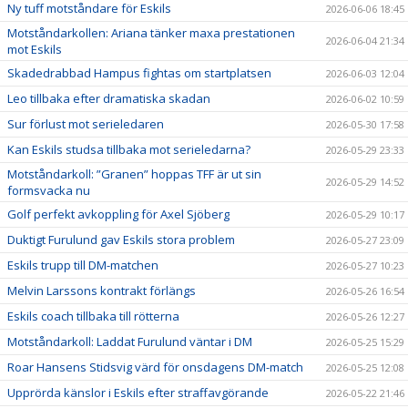
Ny tuff motståndare för Eskils
2026-06-06 18:45
Motståndarkollen: Ariana tänker maxa prestationen
2026-06-04 21:34
mot Eskils
Skadedrabbad Hampus fightas om startplatsen
2026-06-03 12:04
Leo tillbaka efter dramatiska skadan
2026-06-02 10:59
Sur förlust mot serieledaren
2026-05-30 17:58
Kan Eskils studsa tillbaka mot serieledarna?
2026-05-29 23:33
Motståndarkoll: ”Granen” hoppas TFF är ut sin
2026-05-29 14:52
formsvacka nu
Golf perfekt avkoppling för Axel Sjöberg
2026-05-29 10:17
Duktigt Furulund gav Eskils stora problem
2026-05-27 23:09
Eskils trupp till DM-matchen
2026-05-27 10:23
Melvin Larssons kontrakt förlängs
2026-05-26 16:54
Eskils coach tillbaka till rötterna
2026-05-26 12:27
Motståndarkoll: Laddat Furulund väntar i DM
2026-05-25 15:29
Roar Hansens Stidsvig värd för onsdagens DM-match
2026-05-25 12:08
Upprörda känslor i Eskils efter straffavgörande
2026-05-22 21:46