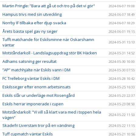
Martin Pringle: ”Bara att gå ut och tro på det vi gör"
2024-06-07 19:08
Hampus trivs med sin utveckling
2024-06-07 18:49
Norrby IF tillbaka efter djup svacka
2024-06-07 18:29
Årets bästa spel gav ny seger
2024-06-01 19:15
Tufft matchande för Eskilsminne när Oskarshamn
2024-05-31 15:13
väntar
Motståndarkoll - Landslagsuppdrag stör BK Häcken
2024-05-31 14:52
Adhams satsning ger resultat
2024-05-30 10:00
”AP” matchhjälte när Eskils vann i DM
2024-05-30 07:55
FC Trelleborg väntar Eskils i DM
2024-05-28 10:42
Eskilsseger efter enorm arbetsinsats
2024-05-25 16:33
Eskils slår ur underläge mot Rosengård
2024-05-23 22:37
Eskils herrar imponerade i cupen
2024-05-23 08:50
Motståndarkoll: ”Vi vill så klart vara med i toppen hela
2024-05-22 11:53
vägen”
Skadefri Liverstam tror på en vändning
2024-05-22 11:15
Tuff cupmatch väntar Eskils
2024-05-21 10:56