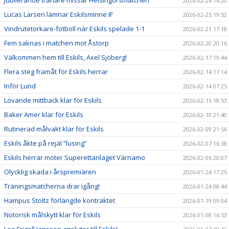
2026-02-26 16:20
Lucas Larsen lämnar Eskilsminne IF
2026-02-25 19:52
Vindrutetorkare-fotboll när Eskils spelade 1-1
2026-02-21 17:18
Fem saknas i matchen mot Åstorp
2026-02-20 20:16
Välkommen hem till Eskils, Axel Sjöberg!
2026-02-17 19:44
Flera steg framåt för Eskils herrar
2026-02-14 17:14
Inför Lund
2026-02-14 07:25
Lovande mittback klar för Eskils
2026-02-13 18:53
Baker Amer klar för Eskils
2026-02-10 21:40
Rutinerad målvakt klar för Eskils
2026-02-09 21:56
Eskils åkte på rejäl ”lusing”
2026-02-07 16:38
Eskils herrar möter Superettanlaget Värnamo
2026-02-06 20:07
Olycklig skada i årspremiären
2026-01-24 17:25
Träningsmatcherna drar igång!
2026-01-24 08:44
Hampus Stoltz förlängde kontraktet
2026-01-19 09:04
Notorisk målskytt klar för Eskils
2026-01-08 16:53
Leo Frigell Jansson ansluter till Eskils!