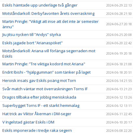
Eskils hämtade upp underläge två gånger
2024-06-29 22:13
Motståndarkoll: Derbyfavoriten årets överraskning
2024-06-28 21:50
Martin Pringle: ”Viktigt att inse att det inte är semester
2024-06-27 20:18
ännu"
Jiu jitsu nycken till ”Andys” styrka
2024-06-25 20:08
Eskils jagade bort ”Arianaspöket"
2024-06-20 22:42
Motståndarkoll: Ariana vill förlänga segerraden mot
2024-06-19 20:18
Eskils
Martin Pringle: ”Tre viktiga kodord mot Ariana"
2024-06-18 21:08
Endrit Ibishi - ”hjälpgumman” som tänker på laget
2024-06-18 20:51
Heroisk insats gav Eskils poäng mot Torn
2024-06-14 21:55
Svår match väntar mot överraskningen Torns IF
2024-06-13 21:23
Dragos tillbaka efter jobbig meniskskada
2024-06-12 13:26
Superbygget Torns IF - ett starkt hemmalag
2024-06-12 13:11
Hat trick av Viktor Åkerman i DM-seger
2024-06-11 22:45
V Ingelstad gästar Eskils i DM
2024-06-10 20:17
Eskils imponerade i tredje raka segern
2024-06-08 22:20