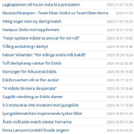
Lagkaptenen vill ha en sista bra prestation
2025-11-07 13:29
Mustaschkampen - Team Ettan Södra vs Team Ettan Norra.
2025-11-03
Viktig seger men ny darrig match
2025-11-01 19:33
Hampus Stoltz mot toppformen
2025-10-31 13:32
”Varje spelare måste ta ansvar för sin roll”
2025-10-31 10:02
Tråkig avslutning i derbyt
2025-10-26 19:48
Fabian Velander: ”För många enkla mål bakåt”
2025-10-24 15:54
Tuff derbykamp väntar för Eskils
2025-10-23 20:39
Storseger för fokuserat Eskils
2025-10-18 19:50
Eskilscoachen vill se fler avslut
2025-10-17 13:11
”Vi måste bli mera desperata”
2025-10-16 16:46
Sagolik vändning av Eskils damer
2025-10-12 15:59
0-3 motsvarar inte insatsen mot Ljungskile
2025-10-11 16:38
Ljungskilematchen inspirerande tycker Elliot
2025-10-09 21:34
Årets svåraste match väntar herrarna
2025-10-09 21:28
Firma Larsson/Lindahl fixade segern
2025-10-05 20:21