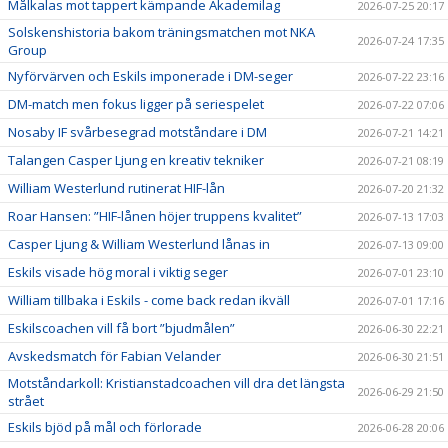
Målkalas mot tappert kämpande Akademilag
2026-07-25 20:17
Solskenshistoria bakom träningsmatchen mot NKA
2026-07-24 17:35
Group
Nyförvärven och Eskils imponerade i DM-seger
2026-07-22 23:16
DM-match men fokus ligger på seriespelet
2026-07-22 07:06
Nosaby IF svårbesegrad motståndare i DM
2026-07-21 14:21
Talangen Casper Ljung en kreativ tekniker
2026-07-21 08:19
William Westerlund rutinerat HIF-lån
2026-07-20 21:32
Roar Hansen: ”HIF-lånen höjer truppens kvalitet”
2026-07-13 17:03
Casper Ljung & William Westerlund lånas in
2026-07-13 09:00
Eskils visade hög moral i viktig seger
2026-07-01 23:10
William tillbaka i Eskils - come back redan ikväll
2026-07-01 17:16
Eskilscoachen vill få bort ”bjudmålen”
2026-06-30 22:21
Avskedsmatch för Fabian Velander
2026-06-30 21:51
Motståndarkoll: Kristianstadcoachen vill dra det längsta
2026-06-29 21:50
strået
Eskils bjöd på mål och förlorade
2026-06-28 20:06