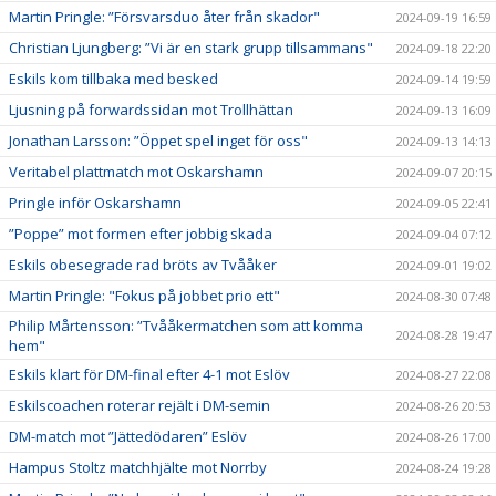
Martin Pringle: ”Försvarsduo åter från skador"
2024-09-19 16:59
Christian Ljungberg: ”Vi är en stark grupp tillsammans"
2024-09-18 22:20
Eskils kom tillbaka med besked
2024-09-14 19:59
Ljusning på forwardssidan mot Trollhättan
2024-09-13 16:09
Jonathan Larsson: ”Öppet spel inget för oss"
2024-09-13 14:13
Veritabel plattmatch mot Oskarshamn
2024-09-07 20:15
Pringle inför Oskarshamn
2024-09-05 22:41
”Poppe” mot formen efter jobbig skada
2024-09-04 07:12
Eskils obesegrade rad bröts av Tvååker
2024-09-01 19:02
Martin Pringle: "Fokus på jobbet prio ett"
2024-08-30 07:48
Philip Mårtensson: ”Tvååkermatchen som att komma
2024-08-28 19:47
hem"
Eskils klart för DM-final efter 4-1 mot Eslöv
2024-08-27 22:08
Eskilscoachen roterar rejält i DM-semin
2024-08-26 20:53
DM-match mot ”Jättedödaren” Eslöv
2024-08-26 17:00
Hampus Stoltz matchhjälte mot Norrby
2024-08-24 19:28