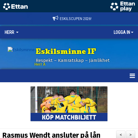
ESKILSCUPEN 2026!
HERR
LOGGA IN
Eskilsminne IF
Respekt – Kamratskap – Jämlikhet
Herr A
HEM
KALENDER
NYHETER
TRUPPEN
Rasmus Wendt ansluter på lån
<
>