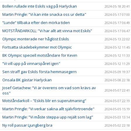
Bollen rullade inte Eskils väg på Harlyckan
2024-05-18 20:41
Martin Pringle: ”Vi kan inte snacka oss ur detta"
2024-05-17 07:00
”Lunde” tillbaka efter den mörka tiden
2024-05-17 06:49
MOTSTÅNDARKOLL: ”Vi har allt att vinna mot Eskils”
2024-05-17 06:47
Olympic monterade ner håglöst Eskils
2024-05-13 22:02
Fortsatta skadebekymmer mot Olympic
2024-05-12 11:45
BK Olympic speciell motståndare för Kevin
2024-05-12 11:33
”Vi vill upp på vinnarspåret igen"
2024-05-12 11:29
Sen straff gav Eskils första hemmasegern
2024-05-09 19:37
Onsala BK gästar Harlyckan
2024-05-08 22:18
Josef Getachew: ”Vi är överens om vad som krävs av
2024-05-07 22:41
oss"
Motståndarkoll – ”Eskils blir en superutmaning"
2024-05-07 22:19
Martin Pringle: ”Vi verkar sakna allt självförtroende"
2024-05-05 15:19
Martin Pringle: ”Vi måste steppa upp rejält som lag"
2024-05-03 13:14
Ny roll passar Ljungberg bra
2024-05-02 22:18