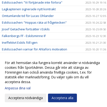
Eskilscoachen: ”Vi förtjänade inte förlora"
2023-10-29 19:16
Lagkaptenen signerade nytt kontrakt
2023-10-28 20:26
Omtumlande tid för Lucas Ohlander
2023-10-27 12:05
Eskilscoachen: ”Hoppas räta ut frågetecken"
2023-10-26 22:58
Josef Getachew fortsätter i Eskils
2023-10-25 09:50
Falkenbergs FF - Eskilsminne IF
2023-10-23 12:30
Ineffektivt Eskils föll igen
2023-10-21 21:30
Eskilscoachen varnar för Ahlafors motivation
2023-10-20 11:36
Lamin Sarr: ”Nyttigt för mig att spela i Eskils"
2023-10-18 22:21
Eskilsminne IF - Ahlafors IF
För att hemsidan ska fungera korrekt använder vi nödvändiga
2023-10-16 15:18
cookies från SportAdmin. Dessa går inte att stänga av.
Eskils bröt förlustsviten
2023-10-15 16:04
Föreningen kan också använda frivilliga cookies, t.ex. för
Eskilsminne IF - Tvååkers IF
2023-10-10 11:45
statistik eller marknadsföring. Du väljer själv om du vill
acceptera dessa.
Succédebut för 19-årige Amir men ny förlust
2023-10-07 20:17
Anpassa dina val
Eskils lyfter upp ny talang i A-truppen
2023-10-07 20:09
Eskilscoachen vill se en kvalitetshöjning
2023-10-06 11:04
Acceptera nödvändiga
Acceptera alla
Casper vägrar kasta in handduken
2023-10-05 10:59