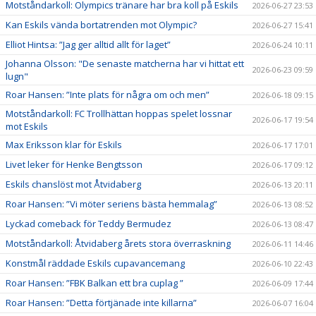
Motståndarkoll: Olympics tränare har bra koll på Eskils
2026-06-27 23:53
Kan Eskils vända bortatrenden mot Olympic?
2026-06-27 15:41
Elliot Hintsa: ”Jag ger alltid allt för laget”
2026-06-24 10:11
Johanna Olsson: "De senaste matcherna har vi hittat ett
2026-06-23 09:59
lugn"
Roar Hansen: ”Inte plats för några om och men”
2026-06-18 09:15
Motståndarkoll: FC Trollhättan hoppas spelet lossnar
2026-06-17 19:54
mot Eskils
Max Eriksson klar för Eskils
2026-06-17 17:01
Livet leker för Henke Bengtsson
2026-06-17 09:12
Eskils chanslöst mot Åtvidaberg
2026-06-13 20:11
Roar Hansen: ”Vi möter seriens bästa hemmalag”
2026-06-13 08:52
Lyckad comeback för Teddy Bermudez
2026-06-13 08:47
Motståndarkoll: Åtvidaberg årets stora överraskning
2026-06-11 14:46
Konstmål räddade Eskils cupavancemang
2026-06-10 22:43
Roar Hansen: ”FBK Balkan ett bra cuplag ”
2026-06-09 17:44
Roar Hansen: ”Detta förtjänade inte killarna”
2026-06-07 16:04