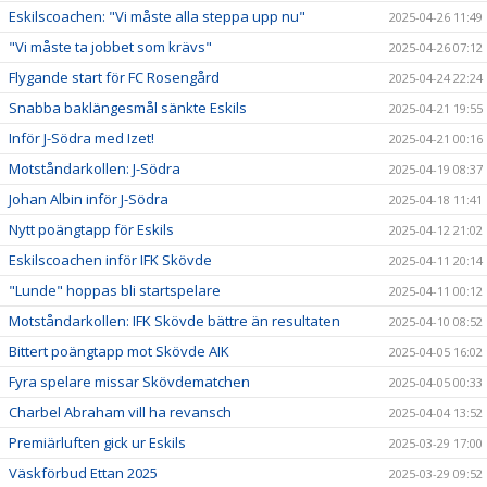
Eskilscoachen: "Vi måste alla steppa upp nu"
2025-04-26 11:49
"Vi måste ta jobbet som krävs"
2025-04-26 07:12
Flygande start för FC Rosengård
2025-04-24 22:24
Snabba baklängesmål sänkte Eskils
2025-04-21 19:55
Inför J-Södra med Izet!
2025-04-21 00:16
Motståndarkollen: J-Södra
2025-04-19 08:37
Johan Albin inför J-Södra
2025-04-18 11:41
Nytt poängtapp för Eskils
2025-04-12 21:02
Eskilscoachen inför IFK Skövde
2025-04-11 20:14
"Lunde" hoppas bli startspelare
2025-04-11 00:12
Motståndarkollen: IFK Skövde bättre än resultaten
2025-04-10 08:52
Bittert poängtapp mot Skövde AIK
2025-04-05 16:02
Fyra spelare missar Skövdematchen
2025-04-05 00:33
Charbel Abraham vill ha revansch
2025-04-04 13:52
Premiärluften gick ur Eskils
2025-03-29 17:00
Väskförbud Ettan 2025
2025-03-29 09:52