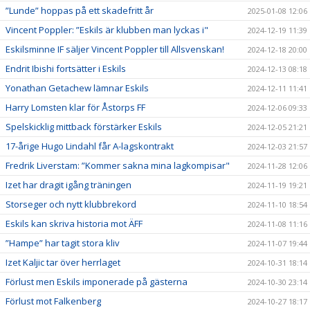
”Lunde” hoppas på ett skadefritt år
2025-01-08 12:06
Vincent Poppler: ”Eskils är klubben man lyckas i"
2024-12-19 11:39
Eskilsminne IF säljer Vincent Poppler till Allsvenskan!
2024-12-18 20:00
Endrit Ibishi fortsätter i Eskils
2024-12-13 08:18
Yonathan Getachew lämnar Eskils
2024-12-11 11:41
Harry Lomsten klar för Åstorps FF
2024-12-06 09:33
Spelskicklig mittback förstärker Eskils
2024-12-05 21:21
17-årige Hugo Lindahl får A-lagskontrakt
2024-12-03 21:57
Fredrik Liverstam: ”Kommer sakna mina lagkompisar"
2024-11-28 12:06
Izet har dragit igång träningen
2024-11-19 19:21
Storseger och nytt klubbrekord
2024-11-10 18:54
Eskils kan skriva historia mot ÄFF
2024-11-08 11:16
”Hampe” har tagit stora kliv
2024-11-07 19:44
Izet Kaljic tar över herrlaget
2024-10-31 18:14
Förlust men Eskils imponerade på gästerna
2024-10-30 23:14
Förlust mot Falkenberg
2024-10-27 18:17