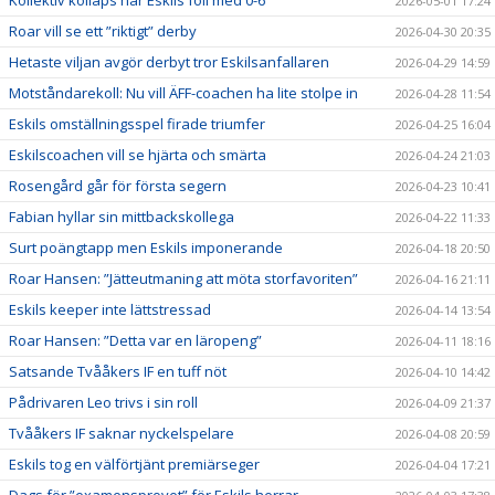
2026-05-01 17:24
Roar vill se ett ”riktigt” derby
2026-04-30 20:35
Hetaste viljan avgör derbyt tror Eskilsanfallaren
2026-04-29 14:59
Motståndarekoll: Nu vill ÄFF-coachen ha lite stolpe in
2026-04-28 11:54
Eskils omställningsspel firade triumfer
2026-04-25 16:04
Eskilscoachen vill se hjärta och smärta
2026-04-24 21:03
Rosengård går för första segern
2026-04-23 10:41
Fabian hyllar sin mittbackskollega
2026-04-22 11:33
Surt poängtapp men Eskils imponerande
2026-04-18 20:50
Roar Hansen: ”Jätteutmaning att möta storfavoriten”
2026-04-16 21:11
Eskils keeper inte lättstressad
2026-04-14 13:54
Roar Hansen: ”Detta var en läropeng”
2026-04-11 18:16
Satsande Tvååkers IF en tuff nöt
2026-04-10 14:42
Pådrivaren Leo trivs i sin roll
2026-04-09 21:37
Tvååkers IF saknar nyckelspelare
2026-04-08 20:59
Eskils tog en välförtjänt premiärseger
2026-04-04 17:21
Dags för ”examensprovet” för Eskils herrar