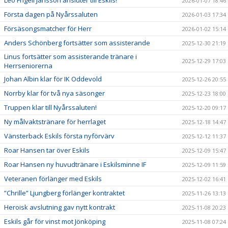
2026-01-07 18:46
Första dagen på Nyårssaluten
2026-01-03 17:34
Försäsongsmatcher för Herr
2026-01-02 15:14
Anders Schönberg fortsätter som assisterande
2025-12-30 21:19
Linus fortsätter som assisterande tränare i
2025-12-29 17:03
Herrseniorerna
Johan Albin klar för IK Oddevold
2025-12-26 20:55
Norrby klar för två nya säsonger
2025-12-23 18:00
Truppen klar till Nyårssaluten!
2025-12-20 09:17
Ny målvaktstränare för herrlaget
2025-12-18 14:47
Vänsterback Eskils första nyförvärv
2025-12-12 11:37
Roar Hansen tar över Eskils
2025-12-09 15:47
Roar Hansen ny huvudtränare i Eskilsminne IF
2025-12-09 11:59
Veteranen förlänger med Eskils
2025-12-02 16:41
”Chrille” Ljungberg förlänger kontraktet
2025-11-26 13:13
Heroisk avslutning gav nytt kontrakt
2025-11-08 20:23
Eskils går för vinst mot Jönköping
2025-11-08 07:24