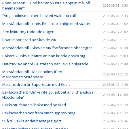
Roar Hansen: ”Lund har ännu inte släppt in mål på
2026-05-21 16:30
hemmaplan”
”Ängelholmsmatchen blev ett wake up call”
2026-05-20 14:13
Motståndarkoll: Lunds BK:s coach nöjd med starten
2026-05-20 11:02
Sen kvittering räddade dagen
2026-05-17 21:02
Roar imponerad av Skövde AIK
2026-05-16 18:21
Motståndarkoll - Skövde AIK fortfarande obesegrat
2026-05-16 08:18
Bakers klubbval bättre än han kunde önska sig
2026-05-15 17:03
Hat-trick av André Gustafson när Eskils briljerade
2026-05-13 21:48
Motståndarkoll: Hässleholms IF en
2026-05-12 20:55
mardrömsmotståndare
Melvins dröm är Superettan med Eskils
2026-05-12 19:26
Eskilscoachen: ”Om vi inte gör jobbet är vi chanslösa i
2026-05-11 21:05
Hässleholm”
Eskils studsade tillbaka med besked
2026-05-09 20:39
Eskilscoachen ser fram emot uppryckning
2026-05-08 19:32
”Gå till Eskils är det bästa jag gjort”
2026-05-07 22:16
Kollektiv kollaps när Eskils föll med 0-6