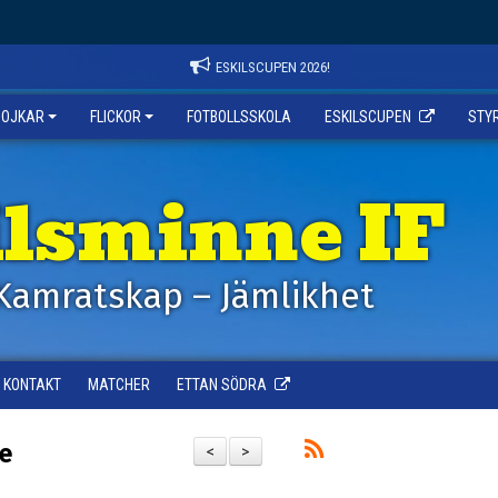
ESKILSCUPEN 2026!
POJKAR
FLICKOR
FOTBOLLSSKOLA
ESKILSCUPEN
STY
ilsminne IF
Kamratskap – Jämlikhet
KONTAKT
MATCHER
ETTAN SÖDRA
ie
<
>