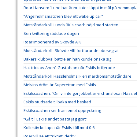
Roar Hansen: ”Lund har ännu inte släppt in mål på hemmapl
”Ängelholmsmatchen blev ett wake up call”
Motståndarkoll: Lunds BK:s coach nöjd med starten
Sen kvittering räddade dagen
Roar imponerad av Skövde AIK
Motståndarkoll - Skövde AIK fortfarande obesegrat
Bakers klubbval bättre än han kunde önska sig
Hat-trick av André Gustafson när Eskils briljerade
Motståndarkoll: Hässleholms IF en mardrömsmotståndare
Melvins dröm är Superettan med Eskils
Eskilscoachen: ”Om vi inte gör jobbet är vi chanslösa i Hässl
Eskils studsade tillbaka med besked
Eskilscoachen ser fram emot uppryckning
”Gå till Eskils är det bästa jag gjort”
Kollektiv kollaps när Eskils föll med 0-6
Roar vill se ett ”riktigt” derby