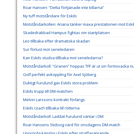
Roar Hansen: ”Detta förtjänade inte killarna”
Ny tuff motståndare för Eskils
Motståndarkollen: Ariana tänker maxa prestationen mot Eski
Skadedrabbad Hampus fightas om startplatsen
Leo tillbaka efter dramatiska skadan
Sur förlust mot serieledaren
Kan Eskils studsa tillbaka mot serieledarna?
Motståndarkoll: ”Granen” hoppas TFF är ut sin formsvacka n
Golf perfekt avkoppling för Axel Sjöberg
Duktigt Furulund gav Eskils stora problem
Eskils trupp till DM-matchen
Melvin Larssons kontrakt förlängs
Eskils coach tillbaka till rötterna
Motståndarkoll: Laddat Furulund väntar i DM
Roar Hansens Stidsvig värd för onsdagens DM-match
Upprörda känslor i Eskils efter straffavgörande