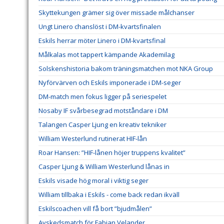
Skyttekungen grämer sig över missade målchanser
Ungt Linero chanslöst i DM-kvartsfinalen
Eskils herrar möter Linero i DM-kvartsfinal
Målkalas mot tappert kämpande Akademilag
Solskenshistoria bakom träningsmatchen mot NKA Group
Nyförvärven och Eskils imponerade i DM-seger
DM-match men fokus ligger på seriespelet
Nosaby IF svårbesegrad motståndare i DM
Talangen Casper Ljung en kreativ tekniker
William Westerlund rutinerat HIF-lån
Roar Hansen: ”HIF-lånen höjer truppens kvalitet”
Casper Ljung & William Westerlund lånas in
Eskils visade hög moral i viktig seger
William tillbaka i Eskils - come back redan ikväll
Eskilscoachen vill få bort ”bjudmålen”
Avskedsmatch för Fabian Velander