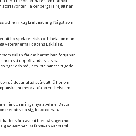
llhättan. En motståndare som normalt
 storfavoriten Falkenbergs FF rejält när
ss och en riktig kraftmätning. Något som
gäller att ha spelare friska och hela om man
kliga veteranerna i dagens Eskilslag.
t ”som sällan får det beröm han förtjänar
genom sitt uppoffrande slit, sina
sningar och mål, och inte minst sitt goda
on så det är alltid svårt att få honom
ympatiske, numera anfallaren, helst om
änare i år och många nya spelare. Det tar
t kommer att visa sig, betonar han.
lickades våra avslut bort på vägen mot
ra glädjeämnet. Defensiven var stabil