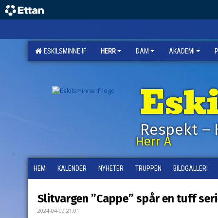
ESKILSMINNE IF
HERR
DAM
AKADEMI
Esk
Respekt – 
Herr A
HEM
KALENDER
NYHETER
TRUPPEN
BILDGALLERI
Slitvargen ”Cappe” spår en tuff ser
2024-04-02 21:01