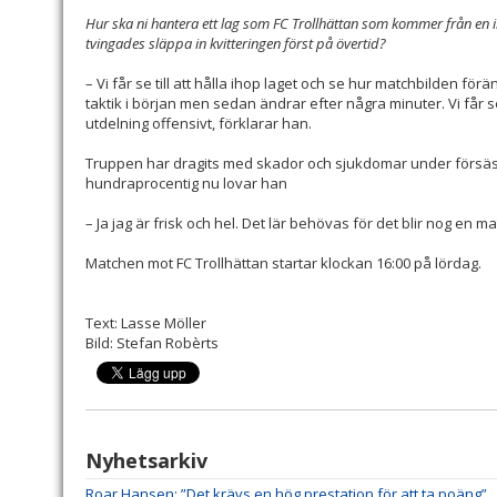
Hur ska ni hantera ett lag som FC Trollhättan som kommer från e
tvingades släppa in kvitteringen först på övertid?
– Vi får se till att hålla ihop laget och se hur matchbilden för
taktik i början men sedan ändrar efter några minuter. Vi får se
utdelning offensivt, förklarar han.
Truppen har dragits med skador och sjukdomar under försä
hundraprocentig nu lovar han
– Ja jag är frisk och hel. Det lär behövas för det blir nog en
Matchen mot FC Trollhättan startar klockan 16:00 på lördag.
Text: Lasse Möller
Bild: Stefan Robèrts
Nyhetsarkiv
Roar Hansen: ”Det krävs en hög prestation för att ta poäng”