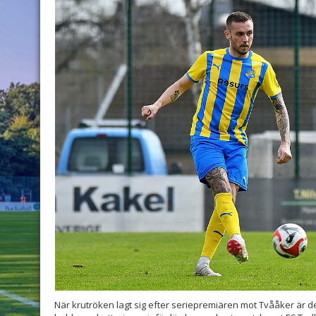
När krutröken lagt sig efter seriepremiären mot Tvååker är det