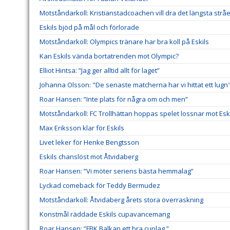
Motståndarkoll: Kristianstadcoachen vill dra det längsta stråe
Eskils bjöd på mål och förlorade
Motståndarkoll: Olympics tränare har bra koll på Eskils
Kan Eskils vända bortatrenden mot Olympic?
Elliot Hintsa: ”Jag ger alltid allt för laget”
Johanna Olsson: "De senaste matcherna har vi hittat ett lugn
Roar Hansen: ”Inte plats för några om och men”
Motståndarkoll: FC Trollhättan hoppas spelet lossnar mot Esk
Max Eriksson klar för Eskils
Livet leker för Henke Bengtsson
Eskils chanslöst mot Åtvidaberg
Roar Hansen: ”Vi möter seriens bästa hemmalag”
Lyckad comeback för Teddy Bermudez
Motståndarkoll: Åtvidaberg årets stora överraskning
Konstmål räddade Eskils cupavancemang
Roar Hansen: ”FBK Balkan ett bra cuplag ”