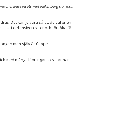
n imponerande insats mot Falkenberg där man
ändras. Det kan ju vara så att de väljer en
 till att defensiven sitter och försöka få
songen men själv är Cappe”
 match med många löpningar, skrattar han.