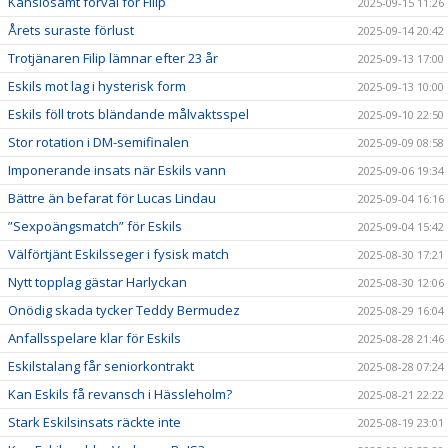
Känslosamt förväl för Filip
2025-09-15 11:26
Årets suraste förlust
2025-09-14 20:42
Trotjänaren Filip lämnar efter 23 år
2025-09-13 17:00
Eskils mot lag i hysterisk form
2025-09-13 10:00
Eskils föll trots bländande målvaktsspel
2025-09-10 22:50
Stor rotation i DM-semifinalen
2025-09-09 08:58
Imponerande insats när Eskils vann
2025-09-06 19:34
Bättre än befarat för Lucas Lindau
2025-09-04 16:16
”Sexpoängsmatch” för Eskils
2025-09-04 15:42
Välförtjänt Eskilsseger i fysisk match
2025-08-30 17:21
Nytt topplag gästar Harlyckan
2025-08-30 12:06
Onödig skada tycker Teddy Bermudez
2025-08-29 16:04
Anfallsspelare klar för Eskils
2025-08-28 21:46
Eskilstalang får seniorkontrakt
2025-08-28 07:24
Kan Eskils få revansch i Hässleholm?
2025-08-21 22:22
Stark Eskilsinsats räckte inte
2025-08-19 23:01