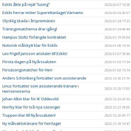
Eskils åkte på rejäl ”lusing”
2026-02-07 16:38
Eskils herrar möter Superettanlaget Värnamo
2026-02-06 20:07
Olycklig skada i årspremiären
2026-01-24 17:25
Träningsmatcherna drar igång!
2026-01-24 08:44
Hampus Stoltz förlängde kontraktet
2026-01-19 09:04
Notorisk målskytt klar för Eskils
2026-01-08 16:53
Leo Frigell Jansson ansluter till Eskils!
2026-01-07 18:46
Första dagen på Nyårssaluten
2026-01-03 17:34
Försäsongsmatcher för Herr
2026-01-02 15:14
Anders Schönberg fortsätter som assisterande
2025-12-30 21:19
Linus fortsätter som assisterande tränare i
2025-12-29 17:03
Herrseniorerna
Johan Albin klar för IK Oddevold
2025-12-26 20:55
Norrby klar för två nya säsonger
2025-12-23 18:00
Truppen klar till Nyårssaluten!
2025-12-20 09:17
Ny målvaktstränare för herrlaget
2025-12-18 14:47