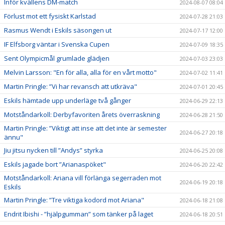
Inför kvällens DM-match
2024-08-07 08:04
Förlust mot ett fysiskt Karlstad
2024-07-28 21:03
Rasmus Wendt i Eskils säsongen ut
2024-07-17 12:00
IF Elfsborg väntar i Svenska Cupen
2024-07-09 18:35
Sent Olympicmål grumlade glädjen
2024-07-03 23:03
Melvin Larsson: "En för alla, alla för en vårt motto"
2024-07-02 11:41
Martin Pringle: ”Vi har revansch att utkräva"
2024-07-01 20:45
Eskils hämtade upp underläge två gånger
2024-06-29 22:13
Motståndarkoll: Derbyfavoriten årets överraskning
2024-06-28 21:50
Martin Pringle: ”Viktigt att inse att det inte är semester
2024-06-27 20:18
ännu"
Jiu jitsu nycken till ”Andys” styrka
2024-06-25 20:08
Eskils jagade bort ”Arianaspöket"
2024-06-20 22:42
Motståndarkoll: Ariana vill förlänga segerraden mot
2024-06-19 20:18
Eskils
Martin Pringle: ”Tre viktiga kodord mot Ariana"
2024-06-18 21:08
Endrit Ibishi - ”hjälpgumman” som tänker på laget
2024-06-18 20:51