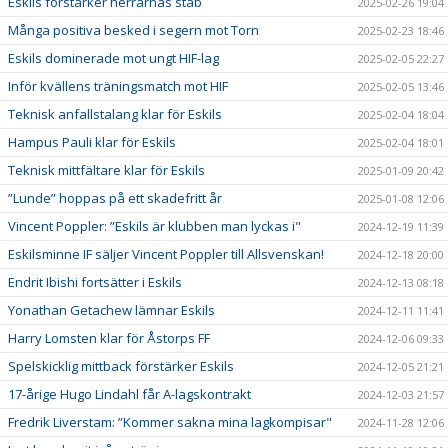
Eskils förstärker herrarnas stab
2025-02-26 19:04
Många positiva besked i segern mot Torn
2025-02-23 18:46
Eskils dominerade mot ungt HIF-lag
2025-02-05 22:27
Inför kvällens träningsmatch mot HIF
2025-02-05 13:46
Teknisk anfallstalang klar för Eskils
2025-02-04 18:04
Hampus Pauli klar för Eskils
2025-02-04 18:01
Teknisk mittfältare klar för Eskils
2025-01-09 20:42
”Lunde” hoppas på ett skadefritt år
2025-01-08 12:06
Vincent Poppler: ”Eskils är klubben man lyckas i"
2024-12-19 11:39
Eskilsminne IF säljer Vincent Poppler till Allsvenskan!
2024-12-18 20:00
Endrit Ibishi fortsätter i Eskils
2024-12-13 08:18
Yonathan Getachew lämnar Eskils
2024-12-11 11:41
Harry Lomsten klar för Åstorps FF
2024-12-06 09:33
Spelskicklig mittback förstärker Eskils
2024-12-05 21:21
17-årige Hugo Lindahl får A-lagskontrakt
2024-12-03 21:57
Fredrik Liverstam: ”Kommer sakna mina lagkompisar"
2024-11-28 12:06