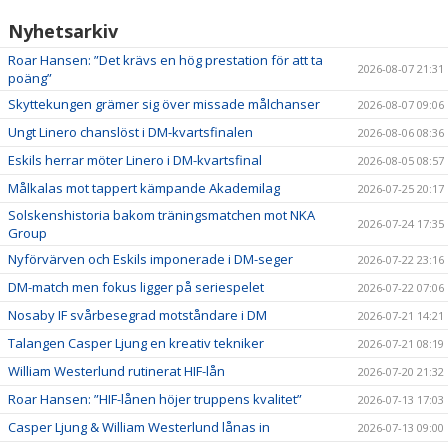
Nyhetsarkiv
Roar Hansen: ”Det krävs en hög prestation för att ta
2026-08-07 21:31
poäng”
Skyttekungen grämer sig över missade målchanser
2026-08-07 09:06
Ungt Linero chanslöst i DM-kvartsfinalen
2026-08-06 08:36
Eskils herrar möter Linero i DM-kvartsfinal
2026-08-05 08:57
Målkalas mot tappert kämpande Akademilag
2026-07-25 20:17
Solskenshistoria bakom träningsmatchen mot NKA
2026-07-24 17:35
Group
Nyförvärven och Eskils imponerade i DM-seger
2026-07-22 23:16
DM-match men fokus ligger på seriespelet
2026-07-22 07:06
Nosaby IF svårbesegrad motståndare i DM
2026-07-21 14:21
Talangen Casper Ljung en kreativ tekniker
2026-07-21 08:19
William Westerlund rutinerat HIF-lån
2026-07-20 21:32
Roar Hansen: ”HIF-lånen höjer truppens kvalitet”
2026-07-13 17:03
Casper Ljung & William Westerlund lånas in
2026-07-13 09:00