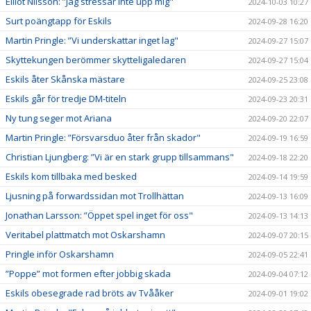
Elliot Nilsson: ”Jag stressar inte upp mig"
2024-10-03 10:27
Surt poängtapp för Eskils
2024-09-28 16:20
Martin Pringle: ”Vi underskattar inget lag"
2024-09-27 15:07
Skyttekungen berömmer skytteligaledaren
2024-09-27 15:04
Eskils åter Skånska mästare
2024-09-25 23:08
Eskils går för tredje DM-titeln
2024-09-23 20:31
Ny tung seger mot Ariana
2024-09-20 22:07
Martin Pringle: ”Försvarsduo åter från skador"
2024-09-19 16:59
Christian Ljungberg: ”Vi är en stark grupp tillsammans"
2024-09-18 22:20
Eskils kom tillbaka med besked
2024-09-14 19:59
Ljusning på forwardssidan mot Trollhättan
2024-09-13 16:09
Jonathan Larsson: ”Öppet spel inget för oss"
2024-09-13 14:13
Veritabel plattmatch mot Oskarshamn
2024-09-07 20:15
Pringle inför Oskarshamn
2024-09-05 22:41
”Poppe” mot formen efter jobbig skada
2024-09-04 07:12
Eskils obesegrade rad bröts av Tvååker
2024-09-01 19:02