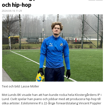
BILDGALLERI
och hip-hop
2024-04-16 11:29
KONTAKT
MATCHER
ETTAN SÖDRA
Text och bild: Lasse Möller
Mot Lunds BK visade han att han kunde rocka hela Klostergårdens IP i
Lund. Civilt spelar han piano och jobbar med att producera hip-hop till
olika artister. Eskilsminne IF:s 22-årige forwardstalang Vincent Poppler