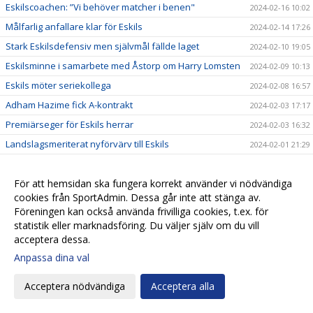
Eskilscoachen: ”Vi behöver matcher i benen"
2024-02-16 10:02
Målfarlig anfallare klar för Eskils
2024-02-14 17:26
Stark Eskilsdefensiv men självmål fällde laget
2024-02-10 19:05
Eskilsminne i samarbete med Åstorp om Harry Lomsten
2024-02-09 10:13
Eskils möter seriekollega
2024-02-08 16:57
Adham Hazime fick A-kontrakt
2024-02-03 17:17
Premiärseger för Eskils herrar
2024-02-03 16:32
Landslagsmeriterat nyförvärv till Eskils
2024-02-01 21:29
Dags för herrarnas första träningsmatch
2024-02-01 16:48
Jonathan Larsson klar för Eskils
För att hemsidan ska fungera korrekt använder vi nödvändiga
2024-01-28 19:57
cookies från SportAdmin. Dessa går inte att stänga av.
Herrarna inledde med ett ”lagom” pass
2024-01-11 22:06
Föreningen kan också använda frivilliga cookies, t.ex. för
Gustav fortsätter som fysio
2024-01-10 16:58
statistik eller marknadsföring. Du väljer själv om du vill
acceptera dessa.
Eskilslagen genrepar mot BoIS och Husqvarna
2024-01-09 23:32
Anpassa dina val
Mittbackstalangen kvar i moderklubben
2024-01-09 15:43
”Dragge” skrev nytt kontrakt
2024-01-09 11:05
Acceptera nödvändiga
Acceptera alla
Anders Schönberg kvar som assisterande i Herr
2024-01-07 18:51