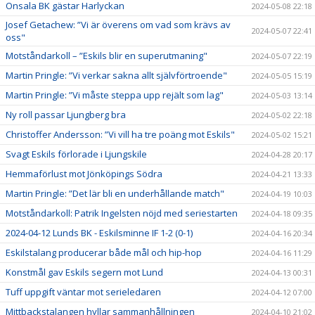
Onsala BK gästar Harlyckan
2024-05-08 22:18
Josef Getachew: ”Vi är överens om vad som krävs av
2024-05-07 22:41
oss"
Motståndarkoll – ”Eskils blir en superutmaning"
2024-05-07 22:19
Martin Pringle: ”Vi verkar sakna allt självförtroende"
2024-05-05 15:19
Martin Pringle: ”Vi måste steppa upp rejält som lag"
2024-05-03 13:14
Ny roll passar Ljungberg bra
2024-05-02 22:18
Christoffer Andersson: ”Vi vill ha tre poäng mot Eskils"
2024-05-02 15:21
Svagt Eskils förlorade i Ljungskile
2024-04-28 20:17
Hemmaförlust mot Jönköpings Södra
2024-04-21 13:33
Martin Pringle: ”Det lär bli en underhållande match"
2024-04-19 10:03
Motståndarkoll: Patrik Ingelsten nöjd med seriestarten
2024-04-18 09:35
2024-04-12 Lunds BK - Eskilsminne IF 1-2 (0-1)
2024-04-16 20:34
Eskilstalang producerar både mål och hip-hop
2024-04-16 11:29
Konstmål gav Eskils segern mot Lund
2024-04-13 00:31
Tuff uppgift väntar mot serieledaren
2024-04-12 07:00
Mittbackstalangen hyllar sammanhållningen
2024-04-10 21:02