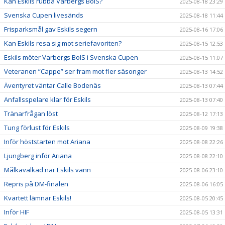
Kan Eskils rubba Varbergs BoIS?
2025-08-18 23:29
Svenska Cupen livesänds
2025-08-18 11:44
Frisparksmål gav Eskils segern
2025-08-16 17:06
Kan Eskils resa sig mot seriefavoriten?
2025-08-15 12:53
Eskils möter Varbergs BoIS i Svenska Cupen
2025-08-15 11:07
Veteranen ”Cappe” ser fram mot fler säsonger
2025-08-13 14:52
Äventyret väntar Calle Bodenäs
2025-08-13 07:44
Anfallsspelare klar för Eskils
2025-08-13 07:40
Tränarfrågan löst
2025-08-12 17:13
Tung förlust för Eskils
2025-08-09 19:38
Inför höststarten mot Ariana
2025-08-08 22:26
Ljungberg inför Ariana
2025-08-08 22:10
Målkavalkad när Eskils vann
2025-08-06 23:10
Repris på DM-finalen
2025-08-06 16:05
Kvartett lämnar Eskils!
2025-08-05 20:45
Inför HIF
2025-08-05 13:31