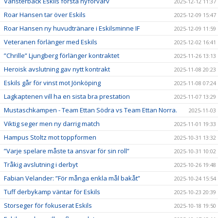
Vänsterback Eskils första nyförvärv
2025-12-12 11:37
Roar Hansen tar över Eskils
2025-12-09 15:47
Roar Hansen ny huvudtränare i Eskilsminne IF
2025-12-09 11:59
Veteranen förlänger med Eskils
2025-12-02 16:41
”Chrille” Ljungberg förlänger kontraktet
2025-11-26 13:13
Heroisk avslutning gav nytt kontrakt
2025-11-08 20:23
Eskils går för vinst mot Jönköping
2025-11-08 07:24
Lagkaptenen vill ha en sista bra prestation
2025-11-07 13:29
Mustaschkampen - Team Ettan Södra vs Team Ettan Norra.
2025-11-03
Viktig seger men ny darrig match
2025-11-01 19:33
Hampus Stoltz mot toppformen
2025-10-31 13:32
”Varje spelare måste ta ansvar för sin roll”
2025-10-31 10:02
Tråkig avslutning i derbyt
2025-10-26 19:48
Fabian Velander: ”För många enkla mål bakåt”
2025-10-24 15:54
Tuff derbykamp väntar för Eskils
2025-10-23 20:39
Storseger för fokuserat Eskils
2025-10-18 19:50