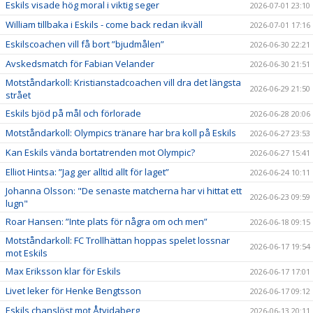
Eskils visade hög moral i viktig seger
2026-07-01 23:10
William tillbaka i Eskils - come back redan ikväll
2026-07-01 17:16
Eskilscoachen vill få bort ”bjudmålen”
2026-06-30 22:21
Avskedsmatch för Fabian Velander
2026-06-30 21:51
Motståndarkoll: Kristianstadcoachen vill dra det längsta
2026-06-29 21:50
strået
Eskils bjöd på mål och förlorade
2026-06-28 20:06
Motståndarkoll: Olympics tränare har bra koll på Eskils
2026-06-27 23:53
Kan Eskils vända bortatrenden mot Olympic?
2026-06-27 15:41
Elliot Hintsa: ”Jag ger alltid allt för laget”
2026-06-24 10:11
Johanna Olsson: "De senaste matcherna har vi hittat ett
2026-06-23 09:59
lugn"
Roar Hansen: ”Inte plats för några om och men”
2026-06-18 09:15
Motståndarkoll: FC Trollhättan hoppas spelet lossnar
2026-06-17 19:54
mot Eskils
Max Eriksson klar för Eskils
2026-06-17 17:01
Livet leker för Henke Bengtsson
2026-06-17 09:12
Eskils chanslöst mot Åtvidaberg
2026-06-13 20:11