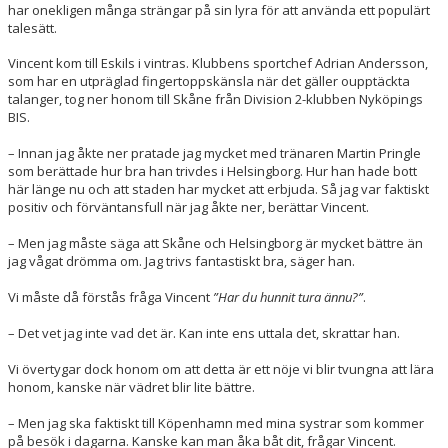
har onekligen många strängar på sin lyra för att använda ett populärt
talesätt.
Vincent kom till Eskils i vintras. Klubbens sportchef Adrian Andersson,
som har en utpräglad fingertoppskänsla när det gäller oupptäckta
talanger, tog ner honom till Skåne från Division 2-klubben Nyköpings
BIS.
– Innan jag åkte ner pratade jag mycket med tränaren Martin Pringle
som berättade hur bra han trivdes i Helsingborg. Hur han hade bott
här länge nu och att staden har mycket att erbjuda. Så jag var faktiskt
positiv och förväntansfull när jag åkte ner, berättar Vincent.
– Men jag måste säga att Skåne och Helsingborg är mycket bättre än
jag vågat drömma om. Jag trivs fantastiskt bra, säger han.
Vi måste då förstås fråga Vincent
”Har du hunnit tura ännu?”
.
– Det vet jag inte vad det är. Kan inte ens uttala det, skrattar han.
Vi övertygar dock honom om att detta är ett nöje vi blir tvungna att lära
honom, kanske när vädret blir lite bättre.
– Men jag ska faktiskt till Köpenhamn med mina systrar som kommer
på besök i dagarna. Kanske kan man åka båt dit, frågar Vincent.