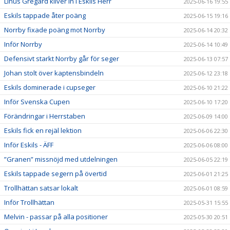
Linus Gregard kliver in i Eskils Herr
2025-06-16 19:55
Eskils tappade åter poäng
2025-06-15 19:16
Norrby fixade poäng mot Norrby
2025-06-14 20:32
Inför Norrby
2025-06-14 10:49
Defensivt starkt Norrby går för seger
2025-06-13 07:57
Johan stolt över kaptensbindeln
2025-06-12 23:18
Eskils dominerade i cupseger
2025-06-10 21:22
Inför Svenska Cupen
2025-06-10 17:20
Förändringar i Herrstaben
2025-06-09 14:00
Eskils fick en rejäl lektion
2025-06-06 22:30
Inför Eskils - ÄFF
2025-06-06 08:00
”Granen” missnöjd med utdelningen
2025-06-05 22:19
Eskils tappade segern på övertid
2025-06-01 21:25
Trollhättan satsar lokalt
2025-06-01 08:59
Inför Trollhättan
2025-05-31 15:55
Melvin - passar på alla positioner
2025-05-30 20:51