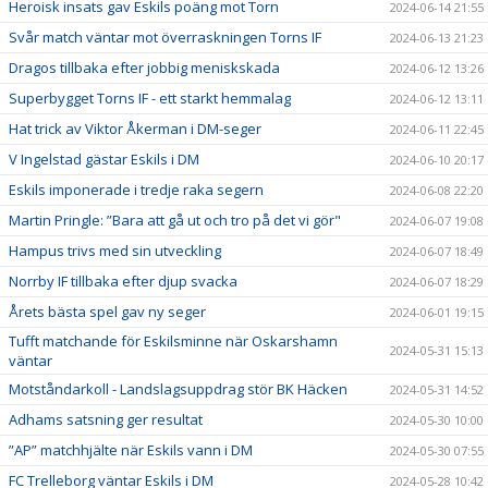
Heroisk insats gav Eskils poäng mot Torn
2024-06-14 21:55
Svår match väntar mot överraskningen Torns IF
2024-06-13 21:23
Dragos tillbaka efter jobbig meniskskada
2024-06-12 13:26
Superbygget Torns IF - ett starkt hemmalag
2024-06-12 13:11
Hat trick av Viktor Åkerman i DM-seger
2024-06-11 22:45
V Ingelstad gästar Eskils i DM
2024-06-10 20:17
Eskils imponerade i tredje raka segern
2024-06-08 22:20
Martin Pringle: ”Bara att gå ut och tro på det vi gör"
2024-06-07 19:08
Hampus trivs med sin utveckling
2024-06-07 18:49
Norrby IF tillbaka efter djup svacka
2024-06-07 18:29
Årets bästa spel gav ny seger
2024-06-01 19:15
Tufft matchande för Eskilsminne när Oskarshamn
2024-05-31 15:13
väntar
Motståndarkoll - Landslagsuppdrag stör BK Häcken
2024-05-31 14:52
Adhams satsning ger resultat
2024-05-30 10:00
”AP” matchhjälte när Eskils vann i DM
2024-05-30 07:55
FC Trelleborg väntar Eskils i DM
2024-05-28 10:42