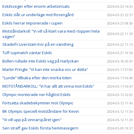
Eskilsseger efter enorm arbetsinsats
2024-05-25 16:33
Eskils slår ur underläge mot Rosengård
2024-05-23 22:37
Eskils herrar imponerade i cupen
2024-05-23 08:50
Motståndarkoll: ”Vi vill så klart vara med i toppen hela
2024-05-22 11:53
vägen”
Skadefri Liverstam tror på en vändning
2024-05-22 11:15
Tuff cupmatch väntar Eskils
2024-05-21 10:56
Bollen rullade inte Eskils väg på Harlyckan
2024-05-18 20:41
Martin Pringle: ”Vi kan inte snacka oss ur detta"
2024-05-17 07:00
”Lunde” tillbaka efter den mörka tiden
2024-05-17 06:49
MOTSTÅNDARKOLL: ”Vi har allt att vinna mot Eskils”
2024-05-17 06:47
Olympic monterade ner håglöst Eskils
2024-05-13 22:02
Fortsatta skadebekymmer mot Olympic
2024-05-12 11:45
BK Olympic speciell motståndare för Kevin
2024-05-12 11:33
”Vi vill upp på vinnarspåret igen"
2024-05-12 11:29
Sen straff gav Eskils första hemmasegern
2024-05-09 19:37