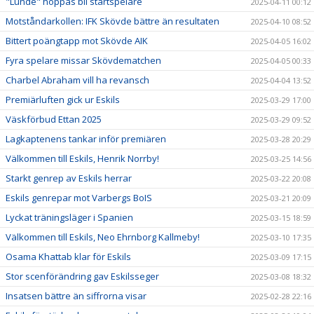
"Lunde" hoppas bli startspelare
2025-04-11 00:12
Motståndarkollen: IFK Skövde bättre än resultaten
2025-04-10 08:52
Bittert poängtapp mot Skövde AIK
2025-04-05 16:02
Fyra spelare missar Skövdematchen
2025-04-05 00:33
Charbel Abraham vill ha revansch
2025-04-04 13:52
Premiärluften gick ur Eskils
2025-03-29 17:00
Väskförbud Ettan 2025
2025-03-29 09:52
Lagkaptenens tankar inför premiären
2025-03-28 20:29
Välkommen till Eskils, Henrik Norrby!
2025-03-25 14:56
Starkt genrep av Eskils herrar
2025-03-22 20:08
Eskils genrepar mot Varbergs BoIS
2025-03-21 20:09
Lyckat träningsläger i Spanien
2025-03-15 18:59
Välkommen till Eskils, Neo Ehrnborg Kallmeby!
2025-03-10 17:35
Osama Khattab klar för Eskils
2025-03-09 17:15
Stor scenförändring gav Eskilsseger
2025-03-08 18:32
Insatsen bättre än siffrorna visar
2025-02-28 22:16