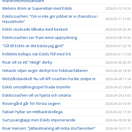
mardrömsmotståndare
Melvins dröm är Superettan med Eskils
2026-05-12 19:26
Eskilscoachen: ”Om vi inte gör jobbet är vi chanslösa i
2026-05-11 21:05
Hässleholm”
Eskils studsade tillbaka med besked
2026-05-09 20:39
Eskilscoachen ser fram emot uppryckning
2026-05-08 19:32
”Gå till Eskils är det bästa jag gjort”
2026-05-07 22:16
Kollektiv kollaps när Eskils föll med 0-6
2026-05-01 17:24
Roar vill se ett ”riktigt” derby
2026-04-30 20:35
Hetaste viljan avgör derbyt tror Eskilsanfallaren
2026-04-29 14:59
Motståndarekoll: Nu vill ÄFF-coachen ha lite stolpe in
2026-04-28 11:54
Eskils omställningsspel firade triumfer
2026-04-25 16:04
Eskilscoachen vill se hjärta och smärta
2026-04-24 21:03
Rosengård går för första segern
2026-04-23 10:41
Fabian hyllar sin mittbackskollega
2026-04-22 11:33
Surt poängtapp men Eskils imponerande
2026-04-18 20:50
Roar Hansen: ”Jätteutmaning att möta storfavoriten”
2026-04-16 21:11