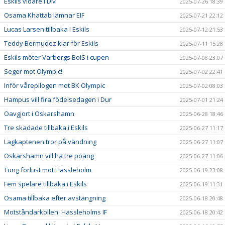
Eskils vidare i DM
2025-07-26 18:39
Osama Khattab lämnar EIF
2025-07-21 22:12
Lucas Larsen tillbaka i Eskils
2025-07-12 21:53
Teddy Bermudez klar för Eskils
2025-07-11 15:28
Eskils möter Varbergs BoIS i cupen
2025-07-08 23:07
Seger mot Olympic!
2025-07-02 22:41
Inför vårepilogen mot BK Olympic
2025-07-02 08:03
Hampus vill fira födelsedagen i Dur
2025-07-01 21:24
Oavgjort i Oskarshamn
2025-06-28 18:46
Tre skadade tillbaka i Eskils
2025-06-27 11:17
Lagkaptenen tror på vändning
2025-06-27 11:07
Oskarshamn vill ha tre poäng
2025-06-27 11:06
Tung förlust mot Hässleholm
2025-06-19 23:08
Fem spelare tillbaka i Eskils
2025-06-19 11:31
Osama tillbaka efter avstängning
2025-06-18 20:48
Motståndarkollen: Hässleholms IF
2025-06-18 20:42