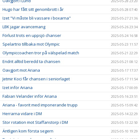
Oavgjort i Lund
2025-05-28 23:20
Hugo har fått sitt genombrott i år
2025-05-28 07:40
Izet "Vi måste bli vassare i boxarna"
2025-05-27 21:36
LBK jagar avancemang
2025-05-26 23:34
Förlust trots en uppsjö chanser
2025-05-24 16:58
Spelartrio tillbaka mot Olympic
2025-05-23 11:57
Olympiccoachen tror på välspelad match
2025-05-21 22:29
Endrit alltid beredd ta chansen
2025-05-21 08:12
Oavgjort mot Ariana
2025-05-17 17:37
Jetmir Koci får chansen i seniorlaget
2025-05-17 11:54
Izet inför Ariana
2025-05-17 00:09
Fabian Velander inför Ariana
2025-05-16 23:51
Ariana - favorit med imponerande trupp
2025-05-15 09:42
Herrarna vidare i DM
2025-05-14 22:29
Stor rotation mot Staffanstorp i DM
2025-05-13 22:50
Äntligen kom första segern
2025-05-10 19:29