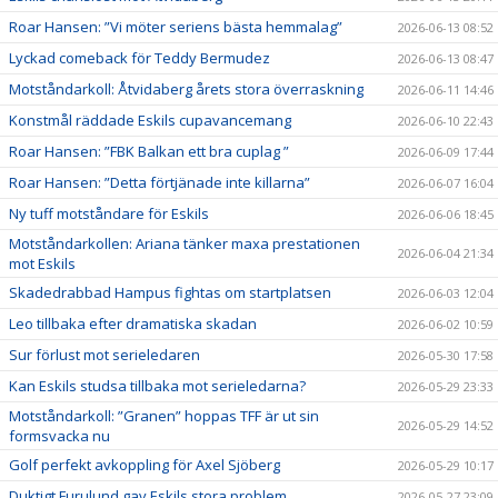
Roar Hansen: ”Vi möter seriens bästa hemmalag”
2026-06-13 08:52
Lyckad comeback för Teddy Bermudez
2026-06-13 08:47
Motståndarkoll: Åtvidaberg årets stora överraskning
2026-06-11 14:46
Konstmål räddade Eskils cupavancemang
2026-06-10 22:43
Roar Hansen: ”FBK Balkan ett bra cuplag ”
2026-06-09 17:44
Roar Hansen: ”Detta förtjänade inte killarna”
2026-06-07 16:04
Ny tuff motståndare för Eskils
2026-06-06 18:45
Motståndarkollen: Ariana tänker maxa prestationen
2026-06-04 21:34
mot Eskils
Skadedrabbad Hampus fightas om startplatsen
2026-06-03 12:04
Leo tillbaka efter dramatiska skadan
2026-06-02 10:59
Sur förlust mot serieledaren
2026-05-30 17:58
Kan Eskils studsa tillbaka mot serieledarna?
2026-05-29 23:33
Motståndarkoll: ”Granen” hoppas TFF är ut sin
2026-05-29 14:52
formsvacka nu
Golf perfekt avkoppling för Axel Sjöberg
2026-05-29 10:17
Duktigt Furulund gav Eskils stora problem
2026-05-27 23:09