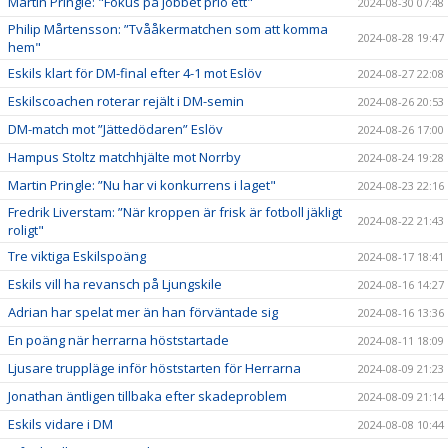
Martin Pringle: "Fokus på jobbet prio ett"
2024-08-30 07:48
Philip Mårtensson: ”Tvååkermatchen som att komma
2024-08-28 19:47
hem"
Eskils klart för DM-final efter 4-1 mot Eslöv
2024-08-27 22:08
Eskilscoachen roterar rejält i DM-semin
2024-08-26 20:53
DM-match mot ”Jättedödaren” Eslöv
2024-08-26 17:00
Hampus Stoltz matchhjälte mot Norrby
2024-08-24 19:28
Martin Pringle: ”Nu har vi konkurrens i laget"
2024-08-23 22:16
Fredrik Liverstam: ”När kroppen är frisk är fotboll jäkligt
2024-08-22 21:43
roligt"
Tre viktiga Eskilspoäng
2024-08-17 18:41
Eskils vill ha revansch på Ljungskile
2024-08-16 14:27
Adrian har spelat mer än han förväntade sig
2024-08-16 13:36
En poäng när herrarna höststartade
2024-08-11 18:09
Ljusare truppläge inför höststarten för Herrarna
2024-08-09 21:23
Jonathan äntligen tillbaka efter skadeproblem
2024-08-09 21:14
Eskils vidare i DM
2024-08-08 10:44