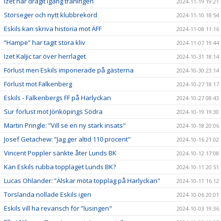
Izet har dragit igång träningen
2024-11-19 19:21
Storseger och nytt klubbrekord
2024-11-10 18:54
Eskils kan skriva historia mot ÄFF
2024-11-08 11:16
”Hampe” har tagit stora kliv
2024-11-07 19:44
Izet Kaljic tar över herrlaget
2024-10-31 18:14
Förlust men Eskils imponerade på gästerna
2024-10-30 23:14
Förlust mot Falkenberg
2024-10-27 18:17
Eskils - Falkenbergs FF på Harlyckan
2024-10-27 08:43
Sur förlust mot Jönköpings Södra
2024-10-19 19:30
Martin Pringle: ”Vill se en ny stark insats"
2024-10-18 20:06
Josef Getachew: ”Jag ger altid 110 procent"
2024-10-16 21:02
Vincent Poppler sänkte åter Lunds BK
2024-10-12 17:08
Kan Eskils rubba topplaget Lunds BK?
2024-10-11 20:51
Lucas Ohlander: ”Älskar möta topplag på Harlyckan"
2024-10-11 16:12
Torslanda nollade Eskils igen
2024-10-06 20:01
Eskils vill ha revansch för ”lusingen"
2024-10-03 19:36