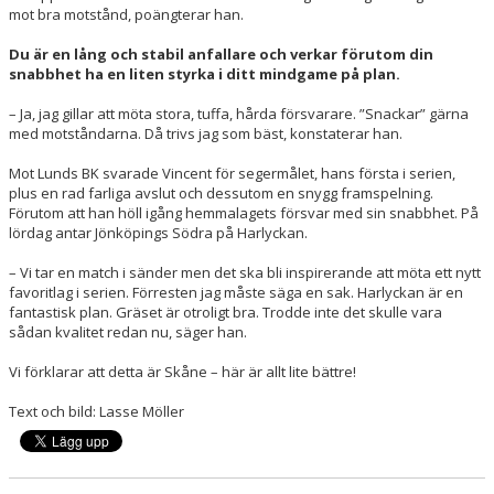
mot bra motstånd, poängterar han.
Du är en lång och stabil anfallare och verkar förutom din
snabbhet ha en liten styrka i ditt mindgame på plan.
– Ja, jag gillar att möta stora, tuffa, hårda försvarare. ”Snackar” gärna
med motståndarna. Då trivs jag som bäst, konstaterar han.
Mot Lunds BK svarade Vincent för segermålet, hans första i serien,
plus en rad farliga avslut och dessutom en snygg framspelning.
Förutom att han höll igång hemmalagets försvar med sin snabbhet. På
lördag antar Jönköpings Södra på Harlyckan.
– Vi tar en match i sänder men det ska bli inspirerande att möta ett nytt
favoritlag i serien. Förresten jag måste säga en sak. Harlyckan är en
fantastisk plan. Gräset är otroligt bra. Trodde inte det skulle vara
sådan kvalitet redan nu, säger han.
Vi förklarar att detta är Skåne – här är allt lite bättre!
Text och bild: Lasse Möller