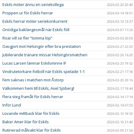
Eskils möter ännu en seriekollega
2026-03-20 20:40
Proppen ur för Eskils herrar
2026-03-14 18:01
Eskils herrar möter seriekonkurrent
2026-03-13 13:37
Onödiga baklängesmål när Eskils föll
2026-03-07 17:26
Roar vill se fler ”tomma löp”
2026-03-06 20:06
Oavgjort mot Helsingör efter bra prestation
2026-02-27 22:23
Jubilerande tränare missar Helsingörsmatchen
2026-02-26 16:20
Lucas Larsen lämnar Eskilsminne IF
2026-02-25 19:52
Vindrutetorkare-fotboll när Eskils spelade 1-1
2026-02-21 17:18
Fem saknas i matchen mot Åstorp
2026-02-20 20:16
Välkommen hem till Eskils, Axel Sjöberg!
2026-02-17 19:44
Flera steg framåt för Eskils herrar
2026-02-14 17:14
Inför Lund
2026-02-14 07:25
Lovande mittback klar för Eskils
2026-02-13 18:53
Baker Amer klar för Eskils
2026-02-10 21:40
Rutinerad målvakt klar för Eskils
2026-02-09 21:56