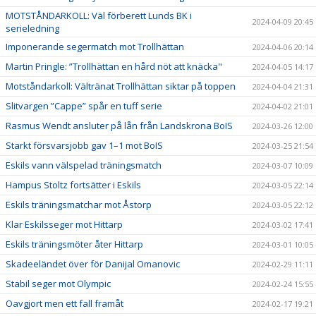
MOTSTÅNDARKOLL: Väl förberett Lunds BK i
2024-04-09 20:45
serieledning
Imponerande segermatch mot Trollhättan
2024-04-06 20:14
Martin Pringle: ”Trollhättan en hård nöt att knäcka"
2024-04-05 14:17
Motståndarkoll: Vältränat Trollhättan siktar på toppen
2024-04-04 21:31
Slitvargen ”Cappe” spår en tuff serie
2024-04-02 21:01
Rasmus Wendt ansluter på lån från Landskrona BoIS
2024-03-26 12:00
Starkt försvarsjobb gav 1–1 mot BoIS
2024-03-25 21:54
Eskils vann välspelad träningsmatch
2024-03-07 10:09
Hampus Stoltz fortsätter i Eskils
2024-03-05 22:14
Eskils träningsmatchar mot Åstorp
2024-03-05 22:12
Klar Eskilsseger mot Hittarp
2024-03-02 17:41
Eskils träningsmöter åter Hittarp
2024-03-01 10:05
Skadeeländet över för Danijal Omanovic
2024-02-29 11:11
Stabil seger mot Olympic
2024-02-24 15:55
Oavgjort men ett fall framåt
2024-02-17 19:21