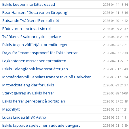
Eskils keeper inte lättstressad
2026-04-14 13:54
Roar Hansen: ”Detta var en läropeng”
2026-04-11 18:16
Satsande Tvååkers IF en tuff nöt
2026-04-10 14:42
Pådrivaren Leo trivs i sin roll
2026-04-09 21:37
Tvååkers IF saknar nyckelspelare
2026-04-08 20:59
Eskils tog en välförtjänt premiärseger
2026-04-04 17:21
Dags för ”examensprovet” för Eskils herrar
2026-04-03 17:38
Lagkaptenen missar seriepremiären
2026-04-01 22:57
Eskils Talangfabrik levererar återigen
2026-03-31 19:49
Motståndarkoll: Laholms tränare trivs på Harlyckan
2026-03-31 13:24
Mittbackstalang klar för Eskils
2026-03-29 21:37
Starkt genrep av Eskils herrar
2026-03-28 16:08
Eskils herrar genrepar på bortaplan
2026-03-27 23:18
Matchflytt
2026-03-26 11:21
Lucas Lindau till BK Astrio
2026-03-26 11:11
Eskils tappade spelet men räddade oavgjort
2026-03-21 19:59