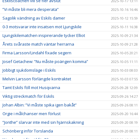
Eskilscoachen vill se fler avslut
2025-10-17 13:11
”Vi måste bli mera desperata”
2025-10-16 16:46
Sagolik vändning av Eskils damer
2025-10-12 15:59
0-3 motsvarar inte insatsen mot Ljungskile
2025-10-11 16:38
Ljungskilematchen inspirerande tycker Elliot
2025-10-09 21:34
Årets svåraste match väntar herrarna
2025-10-09 21:28
Firma Larsson/Lindahl fixade segern
2025-10-05 20:21
Josef Getachew: ”Nu måste poängen komma”
2025-10-05 11:11
Jobbigt sjukdomsläge i Eskils
2025-10-03 08:03
Melvin Larsson förlängde kontraktet
2025-10-03 07:55
Tamt Eskils föll mot Husqvarna
2025-09-28 12:09
Viktig streckmatch för Eskils
2025-09-26 14:27
Johan Albin: ”Vi måste spika igen bakåt”
2025-09-26 08:11
Orgie i målchanser men förlust
2025-09-20 16:44
”Jonthe” slarvar inte med sin hjärnskakning
2025-09-20 08:19
Schönberg inför Torslanda
2025-09-20 08:11