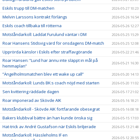
Eskils trupp till DM-matchen
2026-05-27 10:23
Melvin Larssons kontrakt förlängs
2026-05-26 16:54
Eskils coach tillbaka till rötterna
2026-05-26 12:27
Motståndarkoll: Laddat Furulund väntar i DM
2026-05-25 15:29
Roar Hansens Stidsvig värd för onsdagens DM-match
2026-05-25 12:08
Upprörda känslor i Eskils efter straffavgörande
2026-05-22 21:46
Roar Hansen: ”Lund har ännu inte släppt in mål på
2026-05-21 16:30
hemmaplan”
”Ängelholmsmatchen blev ett wake up call”
2026-05-20 14:13
Motståndarkoll: Lunds BK:s coach nöjd med starten
2026-05-20 11:02
Sen kvittering räddade dagen
2026-05-17 21:02
Roar imponerad av Skövde AIK
2026-05-16 18:21
Motståndarkoll - Skövde AIK fortfarande obesegrat
2026-05-16 08:18
Bakers klubbval bättre än han kunde önska sig
2026-05-15 17:03
Hat-trick av André Gustafson när Eskils briljerade
2026-05-13 21:48
Motståndarkoll: Hässleholms IF en
2026-05-12 20:55