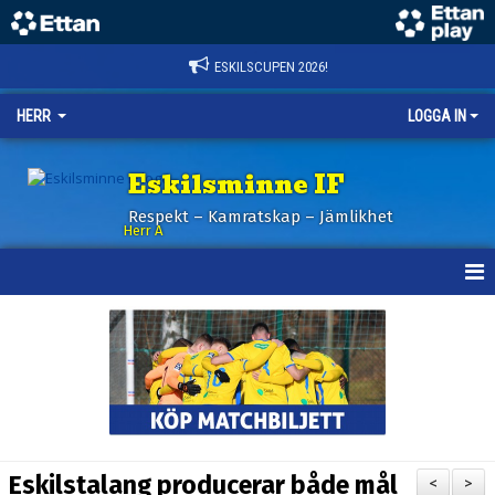
ESKILSCUPEN 2026!
HERR
LOGGA IN
Eskilsminne IF
Respekt – Kamratskap – Jämlikhet
Herr A
HEM
KALENDER
NYHETER
TRUPPEN
Eskilstalang producerar både mål
<
>