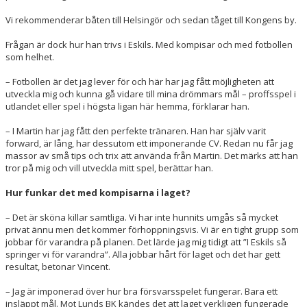
Vi rekommenderar båten till Helsingör och sedan tåget till Kongens by.
Frågan är dock hur han trivs i Eskils. Med kompisar och med fotbollen
som helhet.
– Fotbollen är det jag lever för och här har jag fått möjligheten att
utveckla mig och kunna gå vidare till mina drömmars mål – proffsspel i
utlandet eller spel i högsta ligan här hemma, förklarar han.
– I Martin har jag fått den perfekte tränaren. Han har själv varit
forward, är lång, har dessutom ett imponerande CV. Redan nu får jag
massor av små tips och trix att använda från Martin. Det märks att han
tror på mig och vill utveckla mitt spel, berättar han.
Hur funkar det med kompisarna i laget?
– Det är sköna killar samtliga. Vi har inte hunnits umgås så mycket
privat ännu men det kommer förhoppningsvis. Vi är en tight grupp som
jobbar för varandra på planen. Det lärde jag mig tidigt att ”I Eskils så
springer vi för varandra”. Alla jobbar hårt för laget och det har gett
resultat, betonar Vincent.
– Jag är imponerad över hur bra försvarsspelet fungerar. Bara ett
insläppt mål. Mot Lunds BK kändes det att laget verkligen fungerade