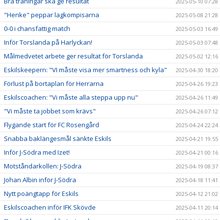
Bra träningar ska ge resultat
2025-05-10 07:28
"Henke" peppar lagkompisarna
2025-05-08 21:28
0-0 i chansfattig match
2025-05-03 16:49
Inför Torslanda på Harlyckan!
2025-05-03 07:48
Målmedvetet arbete ger resultat för Torslanda
2025-05-02 12:16
Eskilskeepern: "VI måste visa mer smartness och kyla"
2025-04-30 18:20
Förlust på bortaplan för Herrarna
2025-04-26 19:23
Eskilscoachen: "Vi måste alla steppa upp nu"
2025-04-26 11:49
"Vi måste ta jobbet som krävs"
2025-04-26 07:12
Flygande start för FC Rosengård
2025-04-24 22:24
Snabba baklängesmål sänkte Eskils
2025-04-21 19:55
Inför J-Södra med Izet!
2025-04-21 00:16
Motståndarkollen: J-Södra
2025-04-19 08:37
Johan Albin inför J-Södra
2025-04-18 11:41
Nytt poängtapp för Eskils
2025-04-12 21:02
Eskilscoachen inför IFK Skövde
2025-04-11 20:14