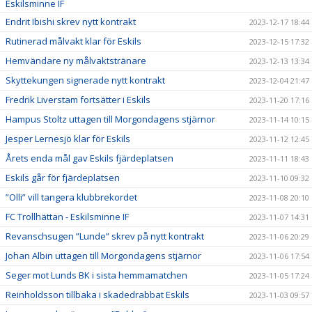
Eskilsminne IF
Endrit Ibishi skrev nytt kontrakt
2023-12-17 18:44
Rutinerad målvakt klar för Eskils
2023-12-15 17:32
Hemvändare ny målvaktstränare
2023-12-13 13:34
Skyttekungen signerade nytt kontrakt
2023-12-04 21:47
Fredrik Liverstam fortsätter i Eskils
2023-11-20 17:16
Hampus Stoltz uttagen till Morgondagens stjärnor
2023-11-14 10:15
Jesper Lernesjö klar för Eskils
2023-11-12 12:45
Årets enda mål gav Eskils fjärdeplatsen
2023-11-11 18:43
Eskils går för fjärdeplatsen
2023-11-10 09:32
”Olli” vill tangera klubbrekordet
2023-11-08 20:10
FC Trollhättan - Eskilsminne IF
2023-11-07 14:31
Revanschsugen ”Lunde” skrev på nytt kontrakt
2023-11-06 20:29
Johan Albin uttagen till Morgondagens stjärnor
2023-11-06 17:54
Seger mot Lunds BK i sista hemmamatchen
2023-11-05 17:24
Reinholdsson tillbaka i skadedrabbat Eskils
2023-11-03 09:57