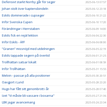
Defensivt starkt Norrby går för seger
2025-06-13 07:57
Johan stolt över kaptensbindeln
2025-06-12 23:18
Eskils dominerade i cupseger
2025-06-10 21:22
Inför Svenska Cupen
2025-06-10 17:20
Förändringar i Herrstaben
2025-06-09 14:00
Eskils fick en rejäl lektion
2025-06-06 22:30
Inför Eskils - ÄFF
2025-06-06 08:00
”Granen” missnöjd med utdelningen
2025-06-05 22:19
Eskils tappade segern på övertid
2025-06-01 21:25
Trollhättan satsar lokalt
2025-06-01 08:59
Inför Trollhättan
2025-05-31 15:55
Melvin - passar på alla positioner
2025-05-30 20:51
Oavgjort i Lund
2025-05-28 23:20
Hugo har fått sitt genombrott i år
2025-05-28 07:40
Izet "Vi måste bli vassare i boxarna"
2025-05-27 21:36
LBK jagar avancemang
2025-05-26 23:34