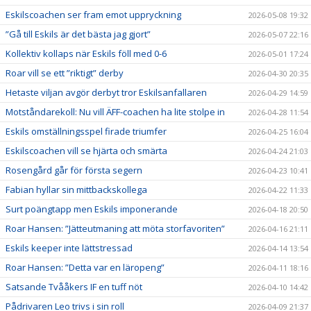
Eskilscoachen ser fram emot uppryckning
2026-05-08 19:32
”Gå till Eskils är det bästa jag gjort”
2026-05-07 22:16
Kollektiv kollaps när Eskils föll med 0-6
2026-05-01 17:24
Roar vill se ett ”riktigt” derby
2026-04-30 20:35
Hetaste viljan avgör derbyt tror Eskilsanfallaren
2026-04-29 14:59
Motståndarekoll: Nu vill ÄFF-coachen ha lite stolpe in
2026-04-28 11:54
Eskils omställningsspel firade triumfer
2026-04-25 16:04
Eskilscoachen vill se hjärta och smärta
2026-04-24 21:03
Rosengård går för första segern
2026-04-23 10:41
Fabian hyllar sin mittbackskollega
2026-04-22 11:33
Surt poängtapp men Eskils imponerande
2026-04-18 20:50
Roar Hansen: ”Jätteutmaning att möta storfavoriten”
2026-04-16 21:11
Eskils keeper inte lättstressad
2026-04-14 13:54
Roar Hansen: ”Detta var en läropeng”
2026-04-11 18:16
Satsande Tvååkers IF en tuff nöt
2026-04-10 14:42
Pådrivaren Leo trivs i sin roll
2026-04-09 21:37