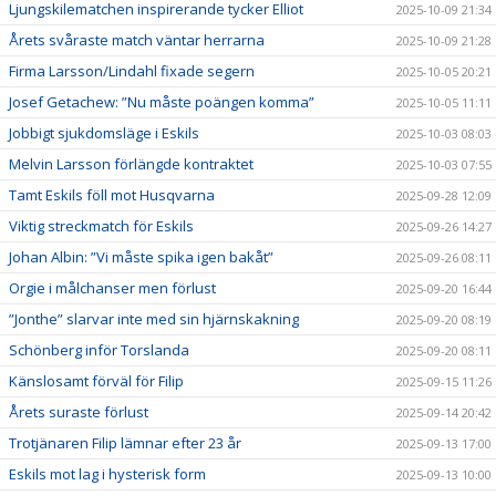
Ljungskilematchen inspirerande tycker Elliot
2025-10-09 21:34
Årets svåraste match väntar herrarna
2025-10-09 21:28
Firma Larsson/Lindahl fixade segern
2025-10-05 20:21
Josef Getachew: ”Nu måste poängen komma”
2025-10-05 11:11
Jobbigt sjukdomsläge i Eskils
2025-10-03 08:03
Melvin Larsson förlängde kontraktet
2025-10-03 07:55
Tamt Eskils föll mot Husqvarna
2025-09-28 12:09
Viktig streckmatch för Eskils
2025-09-26 14:27
Johan Albin: ”Vi måste spika igen bakåt”
2025-09-26 08:11
Orgie i målchanser men förlust
2025-09-20 16:44
”Jonthe” slarvar inte med sin hjärnskakning
2025-09-20 08:19
Schönberg inför Torslanda
2025-09-20 08:11
Känslosamt förväl för Filip
2025-09-15 11:26
Årets suraste förlust
2025-09-14 20:42
Trotjänaren Filip lämnar efter 23 år
2025-09-13 17:00
Eskils mot lag i hysterisk form
2025-09-13 10:00