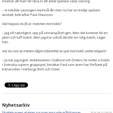
innebär att man får låna in ett antal spelare varje säsong.
– Vi inledde säsongen med två lån men nu har en tredje spelare
anslutit, bekräftar Paul Olausson.
Vad hoppas du få ut i matchen mot Eskils?
– Jag vill naturligtvis upp på vinnarspåret igen. Men det kommer bli en
jämn och tuff match. Men jag tror också det blir en rolig match, säger
han.
Har du som ny tränare någon erfarenhet av spel mot Eskils sedan tidigare?
– Ja när jag ingick i ledarteamen i Dalkurd och Örebro SK mötte vi Eskils
i Svenska cupens gruppspel, berättar Paul som även har förflutet på
tränarsidan i Varbergs BoIS och Öster.
Nyhetsarkiv
Skyttekungen grämer sig över missade målchanser
2026-08-07 09:06