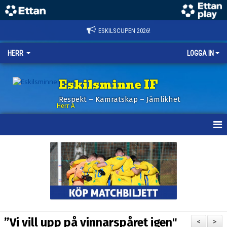
ESKILSCUPEN 2026!
HERR
LOGGA IN
Eskilsminne IF
Respekt – Kamratskap – Jämlikhet
Herr A
HEM
KALENDER
NYHETER
TRUPPEN
”Vi vill upp på vinnarspåret igen"
<
>