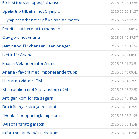
Förlust trots en uppsjö chanser
2025-05-24 16:58
Spelartrio tillbaka mot Olympic
2025-05-23 11:57
Olympiccoachen tror på välspelad match
2025-05-21 22:29
Endrit alltid beredd ta chansen
2025-05-21 08:12
Oavgjort mot Ariana
2025-05-17 17:37
Jetmir Koci får chansen i seniorlaget
2025-05-17 11:54
Izet inför Ariana
2025-05-17 00:09
Fabian Velander inför Ariana
2025-05-16 23:51
Ariana - favorit med imponerande trupp
2025-05-15 09:42
Herrarna vidare i DM
2025-05-14 22:29
Stor rotation mot Staffanstorp i DM
2025-05-13 22:50
Äntligen kom första segern
2025-05-10 19:29
Bra träningar ska ge resultat
2025-05-10 07:28
"Henke" peppar lagkompisarna
2025-05-08 21:28
0-0 i chansfattig match
2025-05-03 16:49
Inför Torslanda på Harlyckan!
2025-05-03 07:48