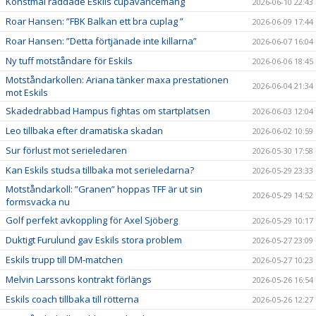
Konstmål räddade Eskils cupavancemang
2026-06-10 22:43
Roar Hansen: ”FBK Balkan ett bra cuplag ”
2026-06-09 17:44
Roar Hansen: ”Detta förtjänade inte killarna”
2026-06-07 16:04
Ny tuff motståndare för Eskils
2026-06-06 18:45
Motståndarkollen: Ariana tänker maxa prestationen
2026-06-04 21:34
mot Eskils
Skadedrabbad Hampus fightas om startplatsen
2026-06-03 12:04
Leo tillbaka efter dramatiska skadan
2026-06-02 10:59
Sur förlust mot serieledaren
2026-05-30 17:58
Kan Eskils studsa tillbaka mot serieledarna?
2026-05-29 23:33
Motståndarkoll: ”Granen” hoppas TFF är ut sin
2026-05-29 14:52
formsvacka nu
Golf perfekt avkoppling för Axel Sjöberg
2026-05-29 10:17
Duktigt Furulund gav Eskils stora problem
2026-05-27 23:09
Eskils trupp till DM-matchen
2026-05-27 10:23
Melvin Larssons kontrakt förlängs
2026-05-26 16:54
Eskils coach tillbaka till rötterna
2026-05-26 12:27