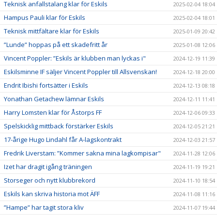
Teknisk anfallstalang klar för Eskils
2025-02-04 18:04
Hampus Pauli klar för Eskils
2025-02-04 18:01
Teknisk mittfältare klar för Eskils
2025-01-09 20:42
”Lunde” hoppas på ett skadefritt år
2025-01-08 12:06
Vincent Poppler: ”Eskils är klubben man lyckas i"
2024-12-19 11:39
Eskilsminne IF säljer Vincent Poppler till Allsvenskan!
2024-12-18 20:00
Endrit Ibishi fortsätter i Eskils
2024-12-13 08:18
Yonathan Getachew lämnar Eskils
2024-12-11 11:41
Harry Lomsten klar för Åstorps FF
2024-12-06 09:33
Spelskicklig mittback förstärker Eskils
2024-12-05 21:21
17-årige Hugo Lindahl får A-lagskontrakt
2024-12-03 21:57
Fredrik Liverstam: ”Kommer sakna mina lagkompisar"
2024-11-28 12:06
Izet har dragit igång träningen
2024-11-19 19:21
Storseger och nytt klubbrekord
2024-11-10 18:54
Eskils kan skriva historia mot ÄFF
2024-11-08 11:16
”Hampe” har tagit stora kliv
2024-11-07 19:44