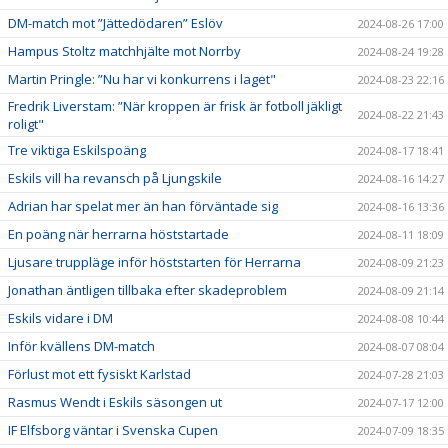
DM-match mot ”Jättedödaren” Eslöv
2024-08-26 17:00
Hampus Stoltz matchhjälte mot Norrby
2024-08-24 19:28
Martin Pringle: ”Nu har vi konkurrens i laget"
2024-08-23 22:16
Fredrik Liverstam: ”När kroppen är frisk är fotboll jäkligt
2024-08-22 21:43
roligt"
Tre viktiga Eskilspoäng
2024-08-17 18:41
Eskils vill ha revansch på Ljungskile
2024-08-16 14:27
Adrian har spelat mer än han förväntade sig
2024-08-16 13:36
En poäng när herrarna höststartade
2024-08-11 18:09
Ljusare truppläge inför höststarten för Herrarna
2024-08-09 21:23
Jonathan äntligen tillbaka efter skadeproblem
2024-08-09 21:14
Eskils vidare i DM
2024-08-08 10:44
Inför kvällens DM-match
2024-08-07 08:04
Förlust mot ett fysiskt Karlstad
2024-07-28 21:03
Rasmus Wendt i Eskils säsongen ut
2024-07-17 12:00
IF Elfsborg väntar i Svenska Cupen
2024-07-09 18:35