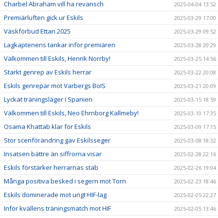
Charbel Abraham vill ha revansch
2025-04-04 13:52
Premiärluften gick ur Eskils
2025-03-29 17:00
Väskförbud Ettan 2025
2025-03-29 09:52
Lagkaptenens tankar inför premiären
2025-03-28 20:29
Välkommen till Eskils, Henrik Norrby!
2025-03-25 14:56
Starkt genrep av Eskils herrar
2025-03-22 20:08
Eskils genrepar mot Varbergs BoIS
2025-03-21 20:09
Lyckat träningsläger i Spanien
2025-03-15 18:59
Välkommen till Eskils, Neo Ehrnborg Kallmeby!
2025-03-10 17:35
Osama Khattab klar för Eskils
2025-03-09 17:15
Stor scenförändring gav Eskilsseger
2025-03-08 18:32
Insatsen bättre än siffrorna visar
2025-02-28 22:16
Eskils förstärker herrarnas stab
2025-02-26 19:04
Många positiva besked i segern mot Torn
2025-02-23 18:46
Eskils dominerade mot ungt HIF-lag
2025-02-05 22:27
Inför kvällens träningsmatch mot HIF
2025-02-05 13:46