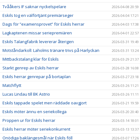
Tvååkers IF saknar nyckelspelare
2026-04-08 20:59
Eskils tog en välförtjänt premiärseger
2026-04-04 17:21
Dags för ”examensprovet” för Eskils herrar
2026-04-03 17:38
Lagkaptenen missar seriepremiären
2026-04-01 22:57
Eskils Talangfabrik levererar återigen
2026-03-31 19:49
Motståndarkoll: Laholms tränare trivs på Harlyckan
2026-03-31 13:24
Mittbackstalang klar för Eskils
2026-03-29 21:37
Starkt genrep av Eskils herrar
2026-03-28 16:08
Eskils herrar genrepar på bortaplan
2026-03-27 23:18
Matchflytt
2026-03-26 11:21
Lucas Lindau till BK Astrio
2026-03-26 11:11
Eskils tappade spelet men räddade oavgjort
2026-03-21 19:59
Eskils möter ännu en seriekollega
2026-03-20 20:40
Proppen ur för Eskils herrar
2026-03-14 18:01
Eskils herrar möter seriekonkurrent
2026-03-13 13:37
Onödiga baklängesmål när Eskils föll
2026-03-07 17:26