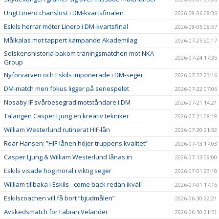
Ungt Linero chanslöst i DM-kvartsfinalen
2026-08-06 08:36
Eskils herrar möter Linero i DM-kvartsfinal
2026-08-05 08:57
Målkalas mot tappert kämpande Akademilag
2026-07-25 20:17
Solskenshistoria bakom träningsmatchen mot NKA
2026-07-24 17:35
Group
Nyförvärven och Eskils imponerade i DM-seger
2026-07-22 23:16
DM-match men fokus ligger på seriespelet
2026-07-22 07:06
Nosaby IF svårbesegrad motståndare i DM
2026-07-21 14:21
Talangen Casper Ljung en kreativ tekniker
2026-07-21 08:19
William Westerlund rutinerat HIF-lån
2026-07-20 21:32
Roar Hansen: ”HIF-lånen höjer truppens kvalitet”
2026-07-13 17:03
Casper Ljung & William Westerlund lånas in
2026-07-13 09:00
Eskils visade hög moral i viktig seger
2026-07-01 23:10
William tillbaka i Eskils - come back redan ikväll
2026-07-01 17:16
Eskilscoachen vill få bort ”bjudmålen”
2026-06-30 22:21
Avskedsmatch för Fabian Velander
2026-06-30 21:51