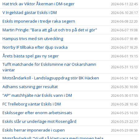
Hat trick av Viktor Åkerman i DM-seger
2024-06-11 22:45
V Ingelstad gästar Eskils i DM
2024-06-10 20:17
Eskils imponerade i tredje raka segern
2024-06-08 22:20
Martin Pringle: ”Bara att gå ut och tro på det vi gör"
2024-06-07 19:08
Hampus trivs med sin utveckling
2024-06-07 18:49
Norrby IF tillbaka efter djup svacka
2024-06-07 18:29
Årets bästa spel gav ny seger
2024-06-01 19:15
Tufft matchande för Eskilsminne när Oskarshamn
2024-05-31 15:13
väntar
Motståndarkoll - Landslagsuppdrag stör BK Häcken
2024-05-31 14:52
Adhams satsning ger resultat
2024-05-30 10:00
”AP” matchhjälte när Eskils vann i DM
2024-05-30 07:55
FC Trelleborg väntar Eskils i DM
2024-05-28 10:42
Eskilsseger efter enorm arbetsinsats
2024-05-25 16:33
Eskils slår ur underläge mot Rosengård
2024-05-23 22:37
Eskils herrar imponerade i cupen
2024-05-23 08:50
Motståndarkoll: ”Vi vill så klart vara med i toppen hela