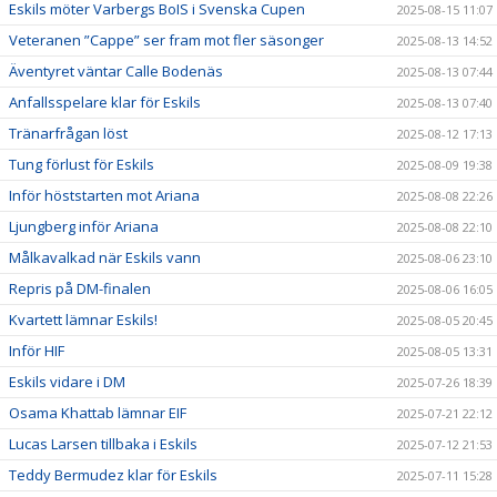
Eskils möter Varbergs BoIS i Svenska Cupen
2025-08-15 11:07
Veteranen ”Cappe” ser fram mot fler säsonger
2025-08-13 14:52
Äventyret väntar Calle Bodenäs
2025-08-13 07:44
Anfallsspelare klar för Eskils
2025-08-13 07:40
Tränarfrågan löst
2025-08-12 17:13
Tung förlust för Eskils
2025-08-09 19:38
Inför höststarten mot Ariana
2025-08-08 22:26
Ljungberg inför Ariana
2025-08-08 22:10
Målkavalkad när Eskils vann
2025-08-06 23:10
Repris på DM-finalen
2025-08-06 16:05
Kvartett lämnar Eskils!
2025-08-05 20:45
Inför HIF
2025-08-05 13:31
Eskils vidare i DM
2025-07-26 18:39
Osama Khattab lämnar EIF
2025-07-21 22:12
Lucas Larsen tillbaka i Eskils
2025-07-12 21:53
Teddy Bermudez klar för Eskils
2025-07-11 15:28