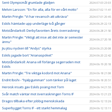
Sent Olympicmål grumlade glädjen
2024-07-03 23:03
Melvin Larsson: "En för alla, alla för en vårt motto"
2024-07-02 11:41
Martin Pringle: ”Vi har revansch att utkräva"
2024-07-01 20:45
Eskils hämtade upp underläge två gånger
2024-06-29 22:13
Motståndarkoll: Derbyfavoriten årets överraskning
2024-06-28 21:50
Martin Pringle: ”Viktigt att inse att det inte är semester
2024-06-27 20:18
ännu"
Jiu jitsu nycken till ”Andys” styrka
2024-06-25 20:08
Eskils jagade bort ”Arianaspöket"
2024-06-20 22:42
Motståndarkoll: Ariana vill förlänga segerraden mot
2024-06-19 20:18
Eskils
Martin Pringle: ”Tre viktiga kodord mot Ariana"
2024-06-18 21:08
Endrit Ibishi - ”hjälpgumman” som tänker på laget
2024-06-18 20:51
Heroisk insats gav Eskils poäng mot Torn
2024-06-14 21:55
Svår match väntar mot överraskningen Torns IF
2024-06-13 21:23
Dragos tillbaka efter jobbig meniskskada
2024-06-12 13:26
Superbygget Torns IF - ett starkt hemmalag
2024-06-12 13:11