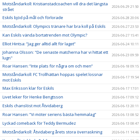
Motståndarkoll: Kristianstadcoachen vill dra det längsta
2026-06-29 21:50
strået
Eskils bjöd på mål och förlorade
2026-06-28 20:06
Motståndarkoll: Olympics tränare har bra koll på Eskils
2026-06-27 23:53
Kan Eskils vända bortatrenden mot Olympic?
2026-06-27 15:41
Elliot Hintsa: ”Jag ger alltid allt för laget”
2026-06-24 10:11
Johanna Olsson: "De senaste matcherna har vi hittat ett
2026-06-23 09:59
lugn"
Roar Hansen: ”Inte plats för några om och men”
2026-06-18 09:15
Motståndarkoll: FC Trollhättan hoppas spelet lossnar
2026-06-17 19:54
mot Eskils
Max Eriksson klar för Eskils
2026-06-17 17:01
Livet leker för Henke Bengtsson
2026-06-17 09:12
Eskils chanslöst mot Åtvidaberg
2026-06-13 20:11
Roar Hansen: ”Vi möter seriens bästa hemmalag”
2026-06-13 08:52
Lyckad comeback för Teddy Bermudez
2026-06-13 08:47
Motståndarkoll: Åtvidaberg årets stora överraskning
2026-06-11 14:46