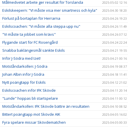
Målmedvetet arbete ger resultat för Torslanda
2025-05-02 12:16
Eskilskeepern: "VI måste visa mer smartness och kyla"
2025-04-30 18:20
Förlust på bortaplan för Herrarna
2025-04-26 19:23
Eskilscoachen: "Vi måste alla steppa upp nu"
2025-04-26 11:49
"Vi måste ta jobbet som krävs"
2025-04-26 07:12
Flygande start för FC Rosengård
2025-04-24 22:24
Snabba baklängesmål sänkte Eskils
2025-04-21 19:55
Inför J-Södra med Izet!
2025-04-21 00:16
Motståndarkollen: J-Södra
2025-04-19 08:37
Johan Albin inför J-Södra
2025-04-18 11:41
Nytt poängtapp för Eskils
2025-04-12 21:02
Eskilscoachen inför IFK Skövde
2025-04-11 20:14
"Lunde" hoppas bli startspelare
2025-04-11 00:12
Motståndarkollen: IFK Skövde bättre än resultaten
2025-04-10 08:52
Bittert poängtapp mot Skövde AIK
2025-04-05 16:02
Fyra spelare missar Skövdematchen
2025-04-05 00:33