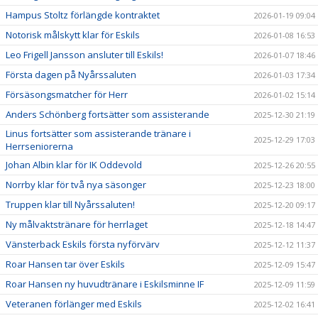
Hampus Stoltz förlängde kontraktet
2026-01-19 09:04
Notorisk målskytt klar för Eskils
2026-01-08 16:53
Leo Frigell Jansson ansluter till Eskils!
2026-01-07 18:46
Första dagen på Nyårssaluten
2026-01-03 17:34
Försäsongsmatcher för Herr
2026-01-02 15:14
Anders Schönberg fortsätter som assisterande
2025-12-30 21:19
Linus fortsätter som assisterande tränare i
2025-12-29 17:03
Herrseniorerna
Johan Albin klar för IK Oddevold
2025-12-26 20:55
Norrby klar för två nya säsonger
2025-12-23 18:00
Truppen klar till Nyårssaluten!
2025-12-20 09:17
Ny målvaktstränare för herrlaget
2025-12-18 14:47
Vänsterback Eskils första nyförvärv
2025-12-12 11:37
Roar Hansen tar över Eskils
2025-12-09 15:47
Roar Hansen ny huvudtränare i Eskilsminne IF
2025-12-09 11:59
Veteranen förlänger med Eskils
2025-12-02 16:41