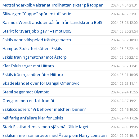
Motståndarkoll: Vältränat Trollhättan siktar på toppen
2024-04-04 21:31
Slitvargen ”Cappe” spår en tuff serie
2024-04-02 21:01
Rasmus Wendt ansluter på lån från Landskrona BoIS
2024-03-26 12:00
Starkt försvarsjobb gav 1–1 mot BoIS
2024-03-25 21:54
Eskils vann välspelad träningsmatch
2024-03-07 10:09
Hampus Stoltz fortsätter i Eskils
2024-03-05 22:14
Eskils träningsmatchar mot Åstorp
2024-03-05 22:12
Klar Eskilsseger mot Hittarp
2024-03-02 17:41
Eskils träningsmöter åter Hittarp
2024-03-01 10:05
Skadeeländet över för Danijal Omanovic
2024-02-29 11:11
Stabil seger mot Olympic
2024-02-24 15:55
Oavgjort men ett fall framåt
2024-02-17 19:21
Eskilscoachen: ”Vi behöver matcher i benen"
2024-02-16 10:02
Målfarlig anfallare klar för Eskils
2024-02-14 17:26
Stark Eskilsdefensiv men självmål fällde laget
2024-02-10 19:05
Eskilsminne i samarbete med Åstorp om Harry Lomsten
2024-02-09 10:13