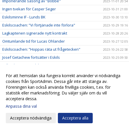
Imponerande säsong av ”Bobbe"
2023-11-01 20:54
Ingen tvekan för Casper Seger
2023-10-31 21:00
Eskilsminne IF - Lunds BK
2023-10-30 13:10
Eskilscoachen: ”Vi förtjänade inte förlora"
2023-10-29 19:16
Lagkaptenen signerade nytt kontrakt
2023-10-28 20:26
Omtumlande tid för Lucas Ohlander
2023-10-27 12:05
Eskilscoachen: ”Hoppas räta ut frågetecken"
2023-10-26 22:58
Josef Getachew fortsätter i Eskils
2023-10-25 09:50
Falkenbergs FF - Eskilsminne IF
2023-10-23 12:30
Ineffektivt Eskils föll igen
2023-10-21 21:30
För att hemsidan ska fungera korrekt använder vi nödvändiga
cookies från SportAdmin. Dessa går inte att stänga av.
Eskilscoachen varnar för Ahlafors motivation
2023-10-20 11:36
Föreningen kan också använda frivilliga cookies, t.ex. för
Lamin Sarr: ”Nyttigt för mig att spela i Eskils"
2023-10-18 22:21
statistik eller marknadsföring. Du väljer själv om du vill
Eskilsminne IF - Ahlafors IF
2023-10-16 15:18
acceptera dessa.
Eskils bröt förlustsviten
Anpassa dina val
2023-10-15 16:04
Eskilsminne IF - Tvååkers IF
2023-10-10 11:45
Acceptera nödvändiga
Acceptera alla
Succédebut för 19-årige Amir men ny förlust
2023-10-07 20:17