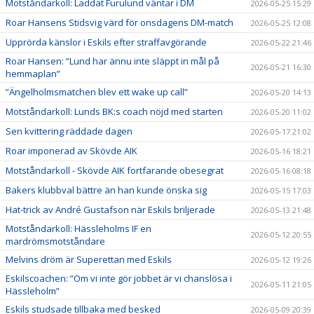
Motståndarkoll: Laddat Furulund väntar i DM
2026-05-25 15:29
Roar Hansens Stidsvig värd för onsdagens DM-match
2026-05-25 12:08
Upprörda känslor i Eskils efter straffavgörande
2026-05-22 21:46
Roar Hansen: ”Lund har ännu inte släppt in mål på
2026-05-21 16:30
hemmaplan”
”Ängelholmsmatchen blev ett wake up call”
2026-05-20 14:13
Motståndarkoll: Lunds BK:s coach nöjd med starten
2026-05-20 11:02
Sen kvittering räddade dagen
2026-05-17 21:02
Roar imponerad av Skövde AIK
2026-05-16 18:21
Motståndarkoll - Skövde AIK fortfarande obesegrat
2026-05-16 08:18
Bakers klubbval bättre än han kunde önska sig
2026-05-15 17:03
Hat-trick av André Gustafson när Eskils briljerade
2026-05-13 21:48
Motståndarkoll: Hässleholms IF en
2026-05-12 20:55
mardrömsmotståndare
Melvins dröm är Superettan med Eskils
2026-05-12 19:26
Eskilscoachen: ”Om vi inte gör jobbet är vi chanslösa i
2026-05-11 21:05
Hässleholm”
Eskils studsade tillbaka med besked
2026-05-09 20:39