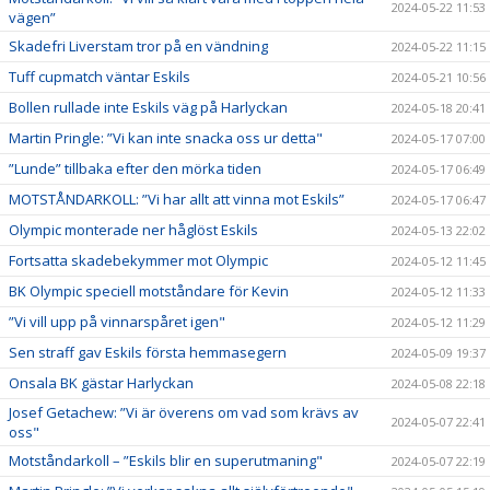
2024-05-22 11:53
vägen”
Skadefri Liverstam tror på en vändning
2024-05-22 11:15
Tuff cupmatch väntar Eskils
2024-05-21 10:56
Bollen rullade inte Eskils väg på Harlyckan
2024-05-18 20:41
Martin Pringle: ”Vi kan inte snacka oss ur detta"
2024-05-17 07:00
”Lunde” tillbaka efter den mörka tiden
2024-05-17 06:49
MOTSTÅNDARKOLL: ”Vi har allt att vinna mot Eskils”
2024-05-17 06:47
Olympic monterade ner håglöst Eskils
2024-05-13 22:02
Fortsatta skadebekymmer mot Olympic
2024-05-12 11:45
BK Olympic speciell motståndare för Kevin
2024-05-12 11:33
”Vi vill upp på vinnarspåret igen"
2024-05-12 11:29
Sen straff gav Eskils första hemmasegern
2024-05-09 19:37
Onsala BK gästar Harlyckan
2024-05-08 22:18
Josef Getachew: ”Vi är överens om vad som krävs av
2024-05-07 22:41
oss"
Motståndarkoll – ”Eskils blir en superutmaning"
2024-05-07 22:19