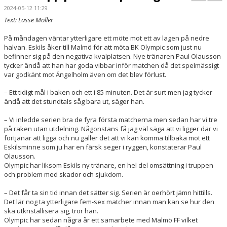
BILDGALLERI
2024-05-12 11:29
Text: Lasse Möller
KONTAKT
På måndagen väntar ytterligare ett möte mot ett av lagen på nedre
halvan. Eskils åker till Malmö för att möta BK Olympic som just nu
MATCHER
befinner sig på den negativa kvalplatsen. Nye tränaren Paul Olausson
tycker ändå att han har goda vibbar inför matchen då det spelmässigt
ETTAN SÖDRA
var godkänt mot Ängelholm även om det blev förlust.
– Ett tidigt mål i baken och ett i 85 minuten. Det är surt men jag tycker
ändå att det stundtals såg bara ut, säger han.
– Vi inledde serien bra de fyra första matcherna men sedan har vi tre
på raken utan utdelning. Någonstans få jag väl säga att vi ligger där vi
förtjänar att ligga och nu gäller det att vi kan komma tillbaka mot ett
Eskilsminne som ju har en färsk seger i ryggen, konstaterar Paul
Olausson.
Olympic har liksom Eskils ny tränare, en hel del omsättning i truppen
och problem med skador och sjukdom.
– Det får ta sin tid innan det sätter sig. Serien är oerhört jämn hittills.
Det lär nog ta ytterligare fem-sex matcher innan man kan se hur den
ska utkristallisera sig, tror han.
Olympic har sedan några år ett samarbete med Malmö FF vilket