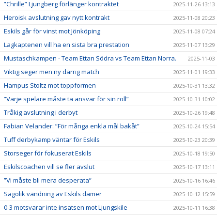
”Chrille” Ljungberg förlänger kontraktet
2025-11-26 13:13
Heroisk avslutning gav nytt kontrakt
2025-11-08 20:23
Eskils går för vinst mot Jönköping
2025-11-08 07:24
Lagkaptenen vill ha en sista bra prestation
2025-11-07 13:29
Mustaschkampen - Team Ettan Södra vs Team Ettan Norra.
2025-11-03
Viktig seger men ny darrig match
2025-11-01 19:33
Hampus Stoltz mot toppformen
2025-10-31 13:32
”Varje spelare måste ta ansvar för sin roll”
2025-10-31 10:02
Tråkig avslutning i derbyt
2025-10-26 19:48
Fabian Velander: ”För många enkla mål bakåt”
2025-10-24 15:54
Tuff derbykamp väntar för Eskils
2025-10-23 20:39
Storseger för fokuserat Eskils
2025-10-18 19:50
Eskilscoachen vill se fler avslut
2025-10-17 13:11
”Vi måste bli mera desperata”
2025-10-16 16:46
Sagolik vändning av Eskils damer
2025-10-12 15:59
0-3 motsvarar inte insatsen mot Ljungskile
2025-10-11 16:38