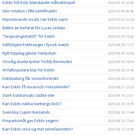
Eskils föll trots bländande målvaktsspel
2025-09-10 22:50
Stor rotation i DM-semifinalen
2025-09-09 08:58
Imponerande insats när Eskils vann
2025-09-06 19:34
Bättre än befarat för Lucas Lindau
2025-09-04 16:16
”Sexpoängsmatch” för Eskils
2025-09-04 15:42
Välförtjänt Eskilsseger i fysisk match
2025-08-30 17:21
Nytt topplag gästar Harlyckan
2025-08-30 12:06
Onödig skada tycker Teddy Bermudez
2025-08-29 16:04
Anfallsspelare klar för Eskils
2025-08-28 21:46
Eskilstalang får seniorkontrakt
2025-08-28 07:24
Kan Eskils få revansch i Hässleholm?
2025-08-21 22:22
Stark Eskilsinsats räckte inte
2025-08-19 23:01
Kan Eskils rubba Varbergs BoIS?
2025-08-18 23:29
Svenska Cupen livesänds
2025-08-18 11:44
Frisparksmål gav Eskils segern
2025-08-16 17:06
Kan Eskils resa sig mot seriefavoriten?
2025-08-15 12:53