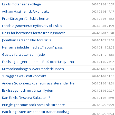
Eskils möter seriekollega
2024-02-08 16:57
Adham Hazime fick A-kontrakt
2024-02-03 17:17
Premiärseger för Eskils herrar
2024-02-03 16:32
Landslagsmeriterat nyförvärv till Eskils
2024-02-01 21:29
Dags för herrarnas första träningsmatch
2024-02-01 16:48
Jonathan Larsson klar för Eskils
2024-01-28 19:57
Herrarna inledde med ett ”lagom” pass
2024-01-11 22:06
Gustav fortsätter som fysio
2024-01-10 16:58
Eskilslagen genrepar mot BoIS och Husqvarna
2024-01-09 23:32
Mittbackstalangen kvar i moderklubben
2024-01-09 15:43
”Dragge” skrev nytt kontrakt
2024-01-09 11:05
Anders Schönberg kvar som assisterande i Herr
2024-01-07 18:51
Eskilsseger och nu väntar Illyrien
2024-01-06 20:27
Kan Eskils försvara Saluttiteln?
2024-01-03 18:40
Pringle gör come back som Eskilstränare
2023-12-22 19:29
Patrik Ingelsten avslutar sitt tränaruppdrag i
2023-12-22 18:24