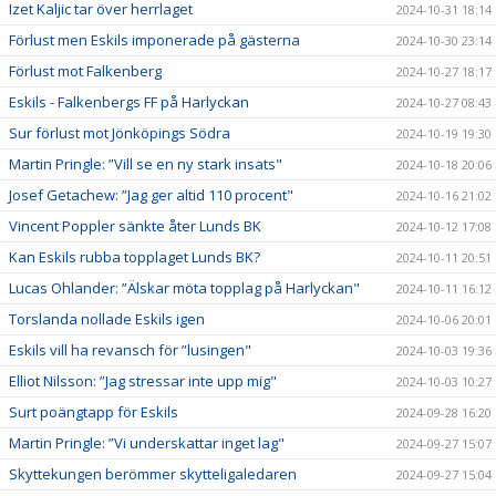
Izet Kaljic tar över herrlaget
2024-10-31 18:14
Förlust men Eskils imponerade på gästerna
2024-10-30 23:14
Förlust mot Falkenberg
2024-10-27 18:17
Eskils - Falkenbergs FF på Harlyckan
2024-10-27 08:43
Sur förlust mot Jönköpings Södra
2024-10-19 19:30
Martin Pringle: ”Vill se en ny stark insats"
2024-10-18 20:06
Josef Getachew: ”Jag ger altid 110 procent"
2024-10-16 21:02
Vincent Poppler sänkte åter Lunds BK
2024-10-12 17:08
Kan Eskils rubba topplaget Lunds BK?
2024-10-11 20:51
Lucas Ohlander: ”Älskar möta topplag på Harlyckan"
2024-10-11 16:12
Torslanda nollade Eskils igen
2024-10-06 20:01
Eskils vill ha revansch för ”lusingen"
2024-10-03 19:36
Elliot Nilsson: ”Jag stressar inte upp mig"
2024-10-03 10:27
Surt poängtapp för Eskils
2024-09-28 16:20
Martin Pringle: ”Vi underskattar inget lag"
2024-09-27 15:07
Skyttekungen berömmer skytteligaledaren
2024-09-27 15:04