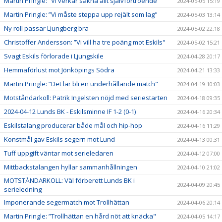
Martin Pringle: ”Vi verkar sakna allt självförtroende"
2024-05-05 15:19
Martin Pringle: ”Vi måste steppa upp rejält som lag"
2024-05-03 13:14
Ny roll passar Ljungberg bra
2024-05-02 22:18
Christoffer Andersson: ”Vi vill ha tre poäng mot Eskils"
2024-05-02 15:21
Svagt Eskils förlorade i Ljungskile
2024-04-28 20:17
Hemmaförlust mot Jönköpings Södra
2024-04-21 13:33
Martin Pringle: ”Det lär bli en underhållande match"
2024-04-19 10:03
Motståndarkoll: Patrik Ingelsten nöjd med seriestarten
2024-04-18 09:35
2024-04-12 Lunds BK - Eskilsminne IF 1-2 (0-1)
2024-04-16 20:34
Eskilstalang producerar både mål och hip-hop
2024-04-16 11:29
Konstmål gav Eskils segern mot Lund
2024-04-13 00:31
Tuff uppgift väntar mot serieledaren
2024-04-12 07:00
Mittbackstalangen hyllar sammanhållningen
2024-04-10 21:02
MOTSTÅNDARKOLL: Väl förberett Lunds BK i
2024-04-09 20:45
serieledning
Imponerande segermatch mot Trollhättan
2024-04-06 20:14
Martin Pringle: ”Trollhättan en hård nöt att knäcka"
2024-04-05 14:17