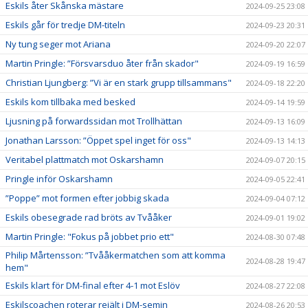
Eskils åter Skånska mästare
2024-09-25 23:08
Eskils går för tredje DM-titeln
2024-09-23 20:31
Ny tung seger mot Ariana
2024-09-20 22:07
Martin Pringle: ”Försvarsduo åter från skador"
2024-09-19 16:59
Christian Ljungberg: ”Vi är en stark grupp tillsammans"
2024-09-18 22:20
Eskils kom tillbaka med besked
2024-09-14 19:59
Ljusning på forwardssidan mot Trollhättan
2024-09-13 16:09
Jonathan Larsson: ”Öppet spel inget för oss"
2024-09-13 14:13
Veritabel plattmatch mot Oskarshamn
2024-09-07 20:15
Pringle inför Oskarshamn
2024-09-05 22:41
”Poppe” mot formen efter jobbig skada
2024-09-04 07:12
Eskils obesegrade rad bröts av Tvååker
2024-09-01 19:02
Martin Pringle: "Fokus på jobbet prio ett"
2024-08-30 07:48
Philip Mårtensson: ”Tvååkermatchen som att komma
2024-08-28 19:47
hem"
Eskils klart för DM-final efter 4-1 mot Eslöv
2024-08-27 22:08
Eskilscoachen roterar rejält i DM-semin
2024-08-26 20:53