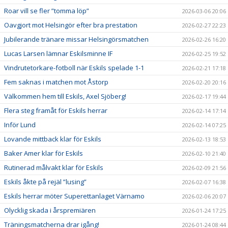
Roar vill se fler ”tomma löp”
2026-03-06 20:06
Oavgjort mot Helsingör efter bra prestation
2026-02-27 22:23
Jubilerande tränare missar Helsingörsmatchen
2026-02-26 16:20
Lucas Larsen lämnar Eskilsminne IF
2026-02-25 19:52
Vindrutetorkare-fotboll när Eskils spelade 1-1
2026-02-21 17:18
Fem saknas i matchen mot Åstorp
2026-02-20 20:16
Välkommen hem till Eskils, Axel Sjöberg!
2026-02-17 19:44
Flera steg framåt för Eskils herrar
2026-02-14 17:14
Inför Lund
2026-02-14 07:25
Lovande mittback klar för Eskils
2026-02-13 18:53
Baker Amer klar för Eskils
2026-02-10 21:40
Rutinerad målvakt klar för Eskils
2026-02-09 21:56
Eskils åkte på rejäl ”lusing”
2026-02-07 16:38
Eskils herrar möter Superettanlaget Värnamo
2026-02-06 20:07
Olycklig skada i årspremiären
2026-01-24 17:25
Träningsmatcherna drar igång!
2026-01-24 08:44