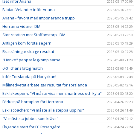
Izet inför Ariana
2025-05-17 00:09
Fabian Velander inför Ariana
2025-05-16 23:51
Ariana - favorit med imponerande trupp
2025-05-15 09:42
Herrarna vidare i DM
2025-05-14 22:29
Stor rotation mot Staffanstorp i DM
2025-05-13 22:50
Äntligen kom första segern
2025-05-10 19:29
Bra träningar ska ge resultat
2025-05-10 07:28
"Henke" peppar lagkompisarna
2025-05-08 21:28
0-0 i chansfattig match
2025-05-03 16:49
Inför Torslanda på Harlyckan!
2025-05-03 07:48
Målmedvetet arbete ger resultat för Torslanda
2025-05-02 12:16
Eskilskeepern: "VI måste visa mer smartness och kyla"
2025-04-30 18:20
Förlust på bortaplan för Herrarna
2025-04-26 19:23
Eskilscoachen: "Vi måste alla steppa upp nu"
2025-04-26 11:49
"Vi måste ta jobbet som krävs"
2025-04-26 07:12
Flygande start för FC Rosengård
2025-04-24 22:24