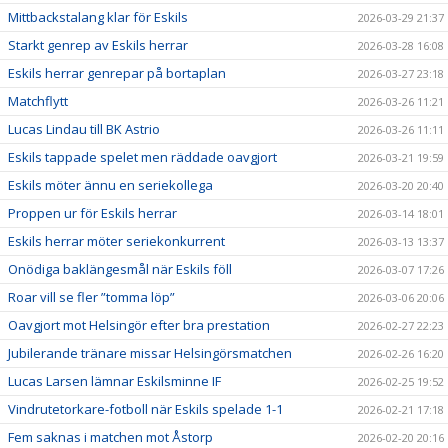
Mittbackstalang klar för Eskils
2026-03-29 21:37
Starkt genrep av Eskils herrar
2026-03-28 16:08
Eskils herrar genrepar på bortaplan
2026-03-27 23:18
Matchflytt
2026-03-26 11:21
Lucas Lindau till BK Astrio
2026-03-26 11:11
Eskils tappade spelet men räddade oavgjort
2026-03-21 19:59
Eskils möter ännu en seriekollega
2026-03-20 20:40
Proppen ur för Eskils herrar
2026-03-14 18:01
Eskils herrar möter seriekonkurrent
2026-03-13 13:37
Onödiga baklängesmål när Eskils föll
2026-03-07 17:26
Roar vill se fler ”tomma löp”
2026-03-06 20:06
Oavgjort mot Helsingör efter bra prestation
2026-02-27 22:23
Jubilerande tränare missar Helsingörsmatchen
2026-02-26 16:20
Lucas Larsen lämnar Eskilsminne IF
2026-02-25 19:52
Vindrutetorkare-fotboll när Eskils spelade 1-1
2026-02-21 17:18
Fem saknas i matchen mot Åstorp
2026-02-20 20:16