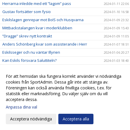
Herrarna inledde med ett ”lagom” pass
2024-01-11 22:06
Gustav fortsätter som fysio
2024-01-10 16:58
Eskilslagen genrepar mot BoIS och Husqvarna
2024-01-09 23:32
Mittbackstalangen kvar i moderklubben
2024-01-09 15:43
”Dragge” skrev nytt kontrakt
2024-01-09 11:05
Anders Schönberg kvar som assisterande i Herr
2024-01-07 18:51
Eskilsseger och nu väntar Illyrien
2024-01-06 20:27
Kan Eskils försvara Saluttiteln?
2024-01-03 18:40
Pringle gör come back som Eskilstränare
2023-12-22 19:29
För att hemsidan ska fungera korrekt använder vi nödvändiga
Patrik Ingelsten avslutar sitt tränaruppdrag i
2023-12-22 18:24
Eskilsminne IF
cookies från SportAdmin. Dessa går inte att stänga av.
Föreningen kan också använda frivilliga cookies, t.ex. för
Endrit Ibishi skrev nytt kontrakt
2023-12-17 18:44
statistik eller marknadsföring. Du väljer själv om du vill
Rutinerad målvakt klar för Eskils
2023-12-15 17:32
acceptera dessa.
Hemvändare ny målvaktstränare
2023-12-13 13:34
Anpassa dina val
Skyttekungen signerade nytt kontrakt
2023-12-04 21:47
Acceptera nödvändiga
Acceptera alla
Fredrik Liverstam fortsätter i Eskils
2023-11-20 17:16
Hampus Stoltz uttagen till Morgondagens stjärnor
2023-11-14 10:15