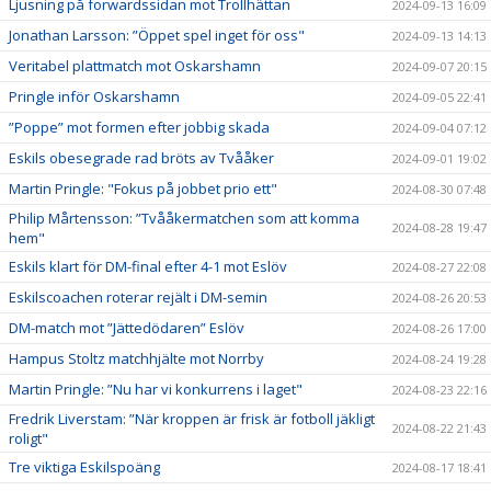
Ljusning på forwardssidan mot Trollhättan
2024-09-13 16:09
Jonathan Larsson: ”Öppet spel inget för oss"
2024-09-13 14:13
Veritabel plattmatch mot Oskarshamn
2024-09-07 20:15
Pringle inför Oskarshamn
2024-09-05 22:41
”Poppe” mot formen efter jobbig skada
2024-09-04 07:12
Eskils obesegrade rad bröts av Tvååker
2024-09-01 19:02
Martin Pringle: "Fokus på jobbet prio ett"
2024-08-30 07:48
Philip Mårtensson: ”Tvååkermatchen som att komma
2024-08-28 19:47
hem"
Eskils klart för DM-final efter 4-1 mot Eslöv
2024-08-27 22:08
Eskilscoachen roterar rejält i DM-semin
2024-08-26 20:53
DM-match mot ”Jättedödaren” Eslöv
2024-08-26 17:00
Hampus Stoltz matchhjälte mot Norrby
2024-08-24 19:28
Martin Pringle: ”Nu har vi konkurrens i laget"
2024-08-23 22:16
Fredrik Liverstam: ”När kroppen är frisk är fotboll jäkligt
2024-08-22 21:43
roligt"
Tre viktiga Eskilspoäng
2024-08-17 18:41