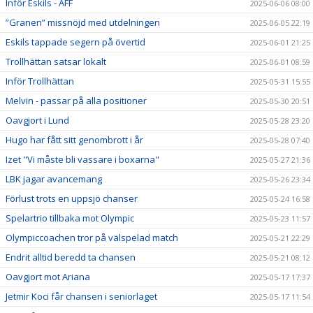
Inför Eskils - ÄFF
2025-06-06 08:00
”Granen” missnöjd med utdelningen
2025-06-05 22:19
Eskils tappade segern på övertid
2025-06-01 21:25
Trollhättan satsar lokalt
2025-06-01 08:59
Inför Trollhättan
2025-05-31 15:55
Melvin - passar på alla positioner
2025-05-30 20:51
Oavgjort i Lund
2025-05-28 23:20
Hugo har fått sitt genombrott i år
2025-05-28 07:40
Izet "Vi måste bli vassare i boxarna"
2025-05-27 21:36
LBK jagar avancemang
2025-05-26 23:34
Förlust trots en uppsjö chanser
2025-05-24 16:58
Spelartrio tillbaka mot Olympic
2025-05-23 11:57
Olympiccoachen tror på välspelad match
2025-05-21 22:29
Endrit alltid beredd ta chansen
2025-05-21 08:12
Oavgjort mot Ariana
2025-05-17 17:37
Jetmir Koci får chansen i seniorlaget
2025-05-17 11:54