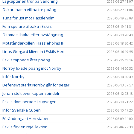
Lagkaptenen tror på vändning
2025-06-27 11:07
Oskarshamn vill ha tre poäng
2025-06-27 11:06
Tung förlust mot Hässleholm
2025-06-19 23:08
Fem spelare tillbaka i Eskils
2025-06-19 11:31
Osama tillbaka efter avstängning
2025-06-18 20:48
Motståndarkollen: Hässleholms IF
2025-06-18 20:42
Linus Gregard kliver in i Eskils Herr
2025-06-16 19:55
Eskils tappade åter poäng
2025-06-15 19:16
Norrby fixade poäng mot Norrby
2025-06-14 20:32
Inför Norrby
2025-06-14 10:49
Defensivt starkt Norrby går för seger
2025-06-13 07:57
Johan stolt över kaptensbindeln
2025-06-12 23:18
Eskils dominerade i cupseger
2025-06-10 21:22
Inför Svenska Cupen
2025-06-10 17:20
Förändringar i Herrstaben
2025-06-09 14:00
Eskils fick en rejäl lektion
2025-06-06 22:30