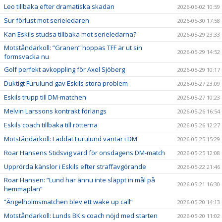
Leo tillbaka efter dramatiska skadan
2026-06-02 10:59
Sur förlust mot serieledaren
2026-05-30 17:58
Kan Eskils studsa tillbaka mot serieledarna?
2026-05-29 23:33
Motståndarkoll: ”Granen” hoppas TFF är ut sin
2026-05-29 14:52
formsvacka nu
Golf perfekt avkoppling för Axel Sjöberg
2026-05-29 10:17
Duktigt Furulund gav Eskils stora problem
2026-05-27 23:09
Eskils trupp till DM-matchen
2026-05-27 10:23
Melvin Larssons kontrakt förlängs
2026-05-26 16:54
Eskils coach tillbaka till rötterna
2026-05-26 12:27
Motståndarkoll: Laddat Furulund väntar i DM
2026-05-25 15:29
Roar Hansens Stidsvig värd för onsdagens DM-match
2026-05-25 12:08
Upprörda känslor i Eskils efter straffavgörande
2026-05-22 21:46
Roar Hansen: ”Lund har ännu inte släppt in mål på
2026-05-21 16:30
hemmaplan”
”Ängelholmsmatchen blev ett wake up call”
2026-05-20 14:13
Motståndarkoll: Lunds BK:s coach nöjd med starten
2026-05-20 11:02