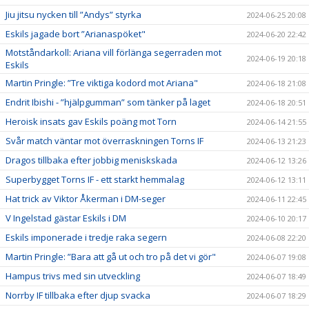
Jiu jitsu nycken till ”Andys” styrka
2024-06-25 20:08
Eskils jagade bort ”Arianaspöket"
2024-06-20 22:42
Motståndarkoll: Ariana vill förlänga segerraden mot
2024-06-19 20:18
Eskils
Martin Pringle: ”Tre viktiga kodord mot Ariana"
2024-06-18 21:08
Endrit Ibishi - ”hjälpgumman” som tänker på laget
2024-06-18 20:51
Heroisk insats gav Eskils poäng mot Torn
2024-06-14 21:55
Svår match väntar mot överraskningen Torns IF
2024-06-13 21:23
Dragos tillbaka efter jobbig meniskskada
2024-06-12 13:26
Superbygget Torns IF - ett starkt hemmalag
2024-06-12 13:11
Hat trick av Viktor Åkerman i DM-seger
2024-06-11 22:45
V Ingelstad gästar Eskils i DM
2024-06-10 20:17
Eskils imponerade i tredje raka segern
2024-06-08 22:20
Martin Pringle: ”Bara att gå ut och tro på det vi gör"
2024-06-07 19:08
Hampus trivs med sin utveckling
2024-06-07 18:49
Norrby IF tillbaka efter djup svacka
2024-06-07 18:29