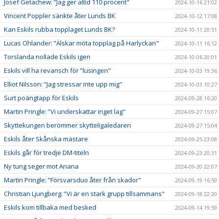
Josef Getachew: ”Jag ger altid 110 procent"
2024-10-16 21:02
Vincent Poppler sänkte åter Lunds BK
2024-10-12 17:08
Kan Eskils rubba topplaget Lunds BK?
2024-10-11 20:51
Lucas Ohlander: ”Älskar möta topplag på Harlyckan"
2024-10-11 16:12
Torslanda nollade Eskils igen
2024-10-06 20:01
Eskils vill ha revansch för ”lusingen"
2024-10-03 19:36
Elliot Nilsson: ”Jag stressar inte upp mig"
2024-10-03 10:27
Surt poängtapp för Eskils
2024-09-28 16:20
Martin Pringle: ”Vi underskattar inget lag"
2024-09-27 15:07
Skyttekungen berömmer skytteligaledaren
2024-09-27 15:04
Eskils åter Skånska mästare
2024-09-25 23:08
Eskils går för tredje DM-titeln
2024-09-23 20:31
Ny tung seger mot Ariana
2024-09-20 22:07
Martin Pringle: ”Försvarsduo åter från skador"
2024-09-19 16:59
Christian Ljungberg: ”Vi är en stark grupp tillsammans"
2024-09-18 22:20
Eskils kom tillbaka med besked
2024-09-14 19:59