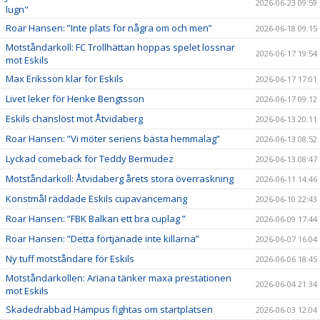
2026-06-23 09:59
lugn"
Roar Hansen: ”Inte plats för några om och men”
2026-06-18 09:15
Motståndarkoll: FC Trollhättan hoppas spelet lossnar
2026-06-17 19:54
mot Eskils
Max Eriksson klar för Eskils
2026-06-17 17:01
Livet leker för Henke Bengtsson
2026-06-17 09:12
Eskils chanslöst mot Åtvidaberg
2026-06-13 20:11
Roar Hansen: ”Vi möter seriens bästa hemmalag”
2026-06-13 08:52
Lyckad comeback för Teddy Bermudez
2026-06-13 08:47
Motståndarkoll: Åtvidaberg årets stora överraskning
2026-06-11 14:46
Konstmål räddade Eskils cupavancemang
2026-06-10 22:43
Roar Hansen: ”FBK Balkan ett bra cuplag ”
2026-06-09 17:44
Roar Hansen: ”Detta förtjänade inte killarna”
2026-06-07 16:04
Ny tuff motståndare för Eskils
2026-06-06 18:45
Motståndarkollen: Ariana tänker maxa prestationen
2026-06-04 21:34
mot Eskils
Skadedrabbad Hampus fightas om startplatsen
2026-06-03 12:04