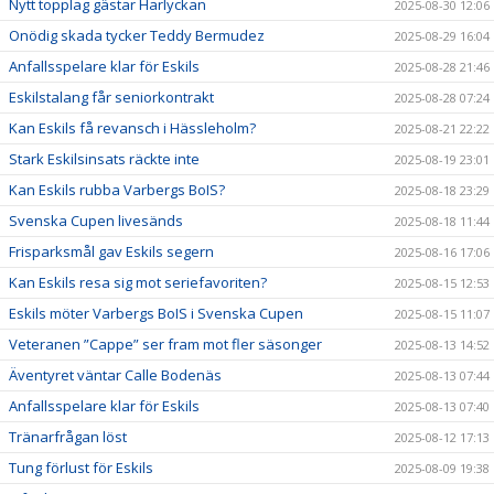
Nytt topplag gästar Harlyckan
2025-08-30 12:06
Onödig skada tycker Teddy Bermudez
2025-08-29 16:04
Anfallsspelare klar för Eskils
2025-08-28 21:46
Eskilstalang får seniorkontrakt
2025-08-28 07:24
Kan Eskils få revansch i Hässleholm?
2025-08-21 22:22
Stark Eskilsinsats räckte inte
2025-08-19 23:01
Kan Eskils rubba Varbergs BoIS?
2025-08-18 23:29
Svenska Cupen livesänds
2025-08-18 11:44
Frisparksmål gav Eskils segern
2025-08-16 17:06
Kan Eskils resa sig mot seriefavoriten?
2025-08-15 12:53
Eskils möter Varbergs BoIS i Svenska Cupen
2025-08-15 11:07
Veteranen ”Cappe” ser fram mot fler säsonger
2025-08-13 14:52
Äventyret väntar Calle Bodenäs
2025-08-13 07:44
Anfallsspelare klar för Eskils
2025-08-13 07:40
Tränarfrågan löst
2025-08-12 17:13
Tung förlust för Eskils
2025-08-09 19:38