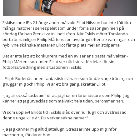
Eskilsminne IF:s 21-årige andremålvakt Elliot Nilsson har inte fått lika
många matcher i seriespelet som under förra säsongen men på
söndag får han åter kliva in i hetluften. När Eskils möter Torslanda
borta är nämligen Philip Mårtensson avstängd efter tre varningar och
nyblivne skånske mästaren Elliot får ta plats mellan stolparna.
Det är inte lätt att konkurrera med en av seriens bästa målvakter -
Philip Mårtensson - men Elliot ser nåd stora fördelar för sin
fotbollsutveckling med situationen i Eskils.
- Filiph Bodenäs är en fantastisk tränare som är där varje träning och
gnuggar mig och Philip. Vi är ett bra gäng, skrattar Elliot.
- Jag är också tacksam för att jag har en läromästare som Philip. Jag
känner att jag utvecklas som målvakt hela tiden, berömmer han.
Vi som upplevt Elliots tid i Eskils slås över hur lugn och avstressad
denne unge kille är. Du verkar sakna nerver?
- Ja jag känner mig alltid jättelugn. Stressar inte upp mig inför
matcherna, förklarar han.