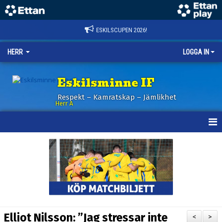
ESKILSCUPEN 2026!
HERR
LOGGA IN
Eskilsminne IF
Respekt – Kamratskap – Jämlikhet
Herr A
HEM
KALENDER
NYHETER
TRUPPEN
Elliot Nilsson: ”Jag stressar inte
<
>