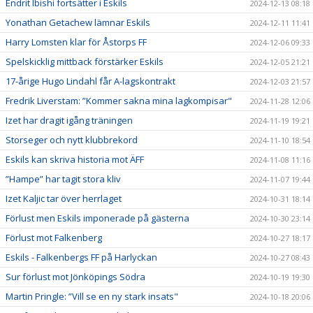
Endrit Ibishi fortsätter i Eskils
2024-12-13 08:18
Yonathan Getachew lämnar Eskils
2024-12-11 11:41
Harry Lomsten klar för Åstorps FF
2024-12-06 09:33
Spelskicklig mittback förstärker Eskils
2024-12-05 21:21
17-årige Hugo Lindahl får A-lagskontrakt
2024-12-03 21:57
Fredrik Liverstam: ”Kommer sakna mina lagkompisar"
2024-11-28 12:06
Izet har dragit igång träningen
2024-11-19 19:21
Storseger och nytt klubbrekord
2024-11-10 18:54
Eskils kan skriva historia mot ÄFF
2024-11-08 11:16
”Hampe” har tagit stora kliv
2024-11-07 19:44
Izet Kaljic tar över herrlaget
2024-10-31 18:14
Förlust men Eskils imponerade på gästerna
2024-10-30 23:14
Förlust mot Falkenberg
2024-10-27 18:17
Eskils - Falkenbergs FF på Harlyckan
2024-10-27 08:43
Sur förlust mot Jönköpings Södra
2024-10-19 19:30
Martin Pringle: ”Vill se en ny stark insats"
2024-10-18 20:06