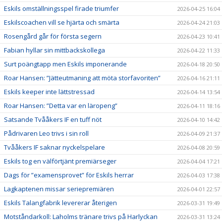
Eskils omställningsspel firade triumfer
2026-04-25 16:04
Eskilscoachen vill se hjärta och smärta
2026-04-24 21:03
Rosengård går för första segern
2026-04-23 10:41
Fabian hyllar sin mittbackskollega
2026-04-22 11:33
Surt poängtapp men Eskils imponerande
2026-04-18 20:50
Roar Hansen: ”Jätteutmaning att möta storfavoriten”
2026-04-16 21:11
Eskils keeper inte lättstressad
2026-04-14 13:54
Roar Hansen: ”Detta var en läropeng”
2026-04-11 18:16
Satsande Tvååkers IF en tuff nöt
2026-04-10 14:42
Pådrivaren Leo trivs i sin roll
2026-04-09 21:37
Tvååkers IF saknar nyckelspelare
2026-04-08 20:59
Eskils tog en välförtjänt premiärseger
2026-04-04 17:21
Dags för ”examensprovet” för Eskils herrar
2026-04-03 17:38
Lagkaptenen missar seriepremiären
2026-04-01 22:57
Eskils Talangfabrik levererar återigen
2026-03-31 19:49
Motståndarkoll: Laholms tränare trivs på Harlyckan
2026-03-31 13:24