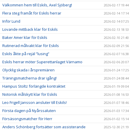
Välkommen hem till Eskils, Axel Sjöberg!
2026-02-17 19:44
Flera steg framåt för Eskils herrar
2026-02-14 17:14
Inför Lund
2026-02-14 07:25
Lovande mittback klar för Eskils
2026-02-13 18:53
Baker Amer klar för Eskils
2026-02-10 21:40
Rutinerad målvakt klar för Eskils
2026-02-09 21:56
Eskils åkte på rejäl ”lusing”
2026-02-07 16:38
Eskils herrar möter Superettanlaget Värnamo
2026-02-06 20:07
Olycklig skada i årspremiären
2026-01-24 17:25
Träningsmatcherna drar igång!
2026-01-24 08:44
Hampus Stoltz förlängde kontraktet
2026-01-19 09:04
Notorisk målskytt klar för Eskils
2026-01-08 16:53
Leo Frigell Jansson ansluter till Eskils!
2026-01-07 18:46
Första dagen på Nyårssaluten
2026-01-03 17:34
Försäsongsmatcher för Herr
2026-01-02 15:14
Anders Schönberg fortsätter som assisterande
2025-12-30 21:19