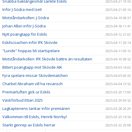
Snabba baklängesmål sänkte Eskils
2025-04-21 19:55
Inför J-Södra med Izet!
2025-04-21 00:16
Motståndarkollen: J-Södra
2025-04-19 08:37
Johan Albin inför J-Södra
2025-04-18 11:41
Nytt poängtapp för Eskils
2025-04-12 21:02
Eskilscoachen inför IFK Skövde
2025-04-11 20:14
"Lunde" hoppas bli startspelare
2025-04-11 00:12
Motståndarkollen: IFK Skövde bättre än resultaten
2025-04-10 08:52
Bittert poängtapp mot Skövde AIK
2025-04-05 16:02
Fyra spelare missar Skövdematchen
2025-04-05 00:33
Charbel Abraham vill ha revansch
2025-04-04 13:52
Premiärluften gick ur Eskils
2025-03-29 17:00
Väskförbud Ettan 2025
2025-03-29 09:52
Lagkaptenens tankar inför premiären
2025-03-28 20:29
Välkommen till Eskils, Henrik Norrby!
2025-03-25 14:56
Starkt genrep av Eskils herrar
2025-03-22 20:08