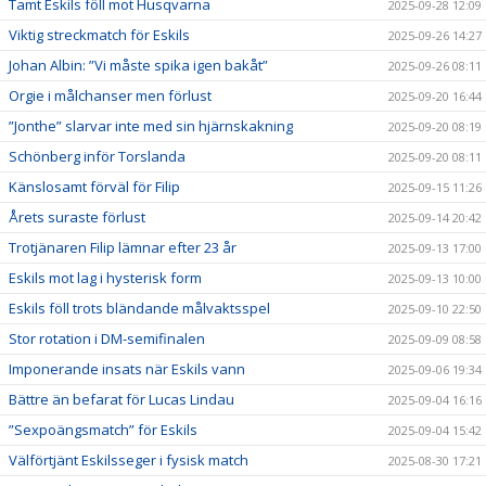
Tamt Eskils föll mot Husqvarna
2025-09-28 12:09
Viktig streckmatch för Eskils
2025-09-26 14:27
Johan Albin: ”Vi måste spika igen bakåt”
2025-09-26 08:11
Orgie i målchanser men förlust
2025-09-20 16:44
”Jonthe” slarvar inte med sin hjärnskakning
2025-09-20 08:19
Schönberg inför Torslanda
2025-09-20 08:11
Känslosamt förväl för Filip
2025-09-15 11:26
Årets suraste förlust
2025-09-14 20:42
Trotjänaren Filip lämnar efter 23 år
2025-09-13 17:00
Eskils mot lag i hysterisk form
2025-09-13 10:00
Eskils föll trots bländande målvaktsspel
2025-09-10 22:50
Stor rotation i DM-semifinalen
2025-09-09 08:58
Imponerande insats när Eskils vann
2025-09-06 19:34
Bättre än befarat för Lucas Lindau
2025-09-04 16:16
”Sexpoängsmatch” för Eskils
2025-09-04 15:42
Välförtjänt Eskilsseger i fysisk match
2025-08-30 17:21