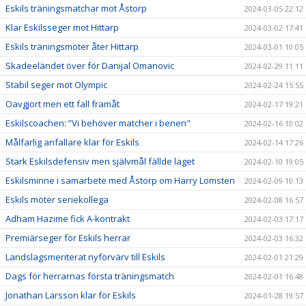
Eskils träningsmatchar mot Åstorp
2024-03-05 22:12
Klar Eskilsseger mot Hittarp
2024-03-02 17:41
Eskils träningsmöter åter Hittarp
2024-03-01 10:05
Skadeeländet över för Danijal Omanovic
2024-02-29 11:11
Stabil seger mot Olympic
2024-02-24 15:55
Oavgjort men ett fall framåt
2024-02-17 19:21
Eskilscoachen: ”Vi behöver matcher i benen"
2024-02-16 10:02
Målfarlig anfallare klar för Eskils
2024-02-14 17:26
Stark Eskilsdefensiv men självmål fällde laget
2024-02-10 19:05
Eskilsminne i samarbete med Åstorp om Harry Lomsten
2024-02-09 10:13
Eskils möter seriekollega
2024-02-08 16:57
Adham Hazime fick A-kontrakt
2024-02-03 17:17
Premiärseger för Eskils herrar
2024-02-03 16:32
Landslagsmeriterat nyförvärv till Eskils
2024-02-01 21:29
Dags för herrarnas första träningsmatch
2024-02-01 16:48
Jonathan Larsson klar för Eskils
2024-01-28 19:57