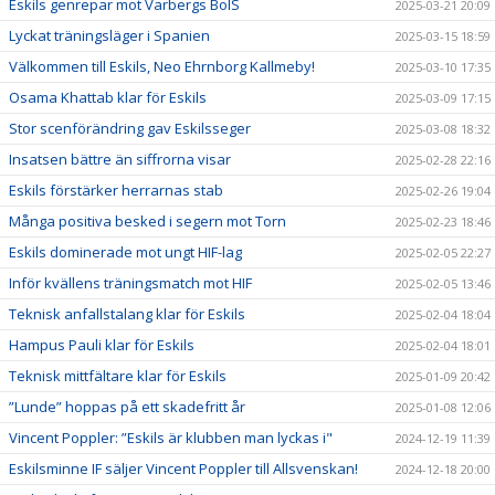
Eskils genrepar mot Varbergs BoIS
2025-03-21 20:09
Lyckat träningsläger i Spanien
2025-03-15 18:59
Välkommen till Eskils, Neo Ehrnborg Kallmeby!
2025-03-10 17:35
Osama Khattab klar för Eskils
2025-03-09 17:15
Stor scenförändring gav Eskilsseger
2025-03-08 18:32
Insatsen bättre än siffrorna visar
2025-02-28 22:16
Eskils förstärker herrarnas stab
2025-02-26 19:04
Många positiva besked i segern mot Torn
2025-02-23 18:46
Eskils dominerade mot ungt HIF-lag
2025-02-05 22:27
Inför kvällens träningsmatch mot HIF
2025-02-05 13:46
Teknisk anfallstalang klar för Eskils
2025-02-04 18:04
Hampus Pauli klar för Eskils
2025-02-04 18:01
Teknisk mittfältare klar för Eskils
2025-01-09 20:42
”Lunde” hoppas på ett skadefritt år
2025-01-08 12:06
Vincent Poppler: ”Eskils är klubben man lyckas i"
2024-12-19 11:39
Eskilsminne IF säljer Vincent Poppler till Allsvenskan!
2024-12-18 20:00