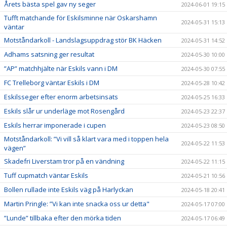
Årets bästa spel gav ny seger
2024-06-01 19:15
Tufft matchande för Eskilsminne när Oskarshamn
2024-05-31 15:13
väntar
Motståndarkoll - Landslagsuppdrag stör BK Häcken
2024-05-31 14:52
Adhams satsning ger resultat
2024-05-30 10:00
”AP” matchhjälte när Eskils vann i DM
2024-05-30 07:55
FC Trelleborg väntar Eskils i DM
2024-05-28 10:42
Eskilsseger efter enorm arbetsinsats
2024-05-25 16:33
Eskils slår ur underläge mot Rosengård
2024-05-23 22:37
Eskils herrar imponerade i cupen
2024-05-23 08:50
Motståndarkoll: ”Vi vill så klart vara med i toppen hela
2024-05-22 11:53
vägen”
Skadefri Liverstam tror på en vändning
2024-05-22 11:15
Tuff cupmatch väntar Eskils
2024-05-21 10:56
Bollen rullade inte Eskils väg på Harlyckan
2024-05-18 20:41
Martin Pringle: ”Vi kan inte snacka oss ur detta"
2024-05-17 07:00
”Lunde” tillbaka efter den mörka tiden
2024-05-17 06:49