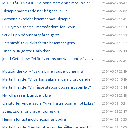
MOTSTÅNDARKOLL: ”Vi har allt att vinna mot Eskils”
2024-05-17 06:47
Olympic monterade ner håglöst Eskils
2024-05-13 22:02
Fortsatta skadebekymmer mot Olympic
2024-05-12 11:45
BK Olympic speciell motståndare för Kevin
2024-05-12 11:33
”Vi vill upp på vinnarspåret igen"
2024-05-12 11:29
Sen straff gav Eskils första hemmasegern
2024-05-09 19:37
Onsala BK gästar Harlyckan
2024-05-08 22:18
Josef Getachew: ”Vi är överens om vad som krävs av
2024-05-07 22:41
oss"
Motståndarkoll – ”Eskils blir en superutmaning"
2024-05-07 22:19
Martin Pringle: ”Vi verkar sakna allt självförtroende"
2024-05-05 15:19
Martin Pringle: ”Vi måste steppa upp rejält som lag"
2024-05-03 13:14
Ny roll passar Ljungberg bra
2024-05-02 22:18
Christoffer Andersson: ”Vi vill ha tre poäng mot Eskils"
2024-05-02 15:21
Svagt Eskils förlorade i Ljungskile
2024-04-28 20:17
Hemmaförlust mot Jönköpings Södra
2024-04-21 13:33
Martin Pringle: ”Det lär bli en underhållande match"
2024-04-19 10:03