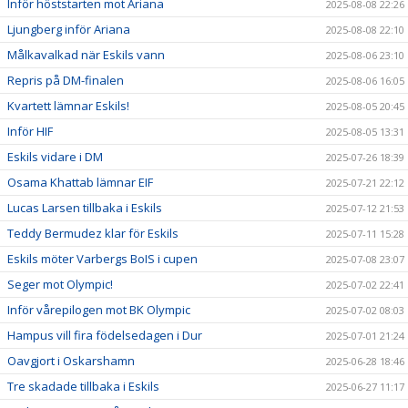
Inför höststarten mot Ariana
2025-08-08 22:26
Ljungberg inför Ariana
2025-08-08 22:10
Målkavalkad när Eskils vann
2025-08-06 23:10
Repris på DM-finalen
2025-08-06 16:05
Kvartett lämnar Eskils!
2025-08-05 20:45
Inför HIF
2025-08-05 13:31
Eskils vidare i DM
2025-07-26 18:39
Osama Khattab lämnar EIF
2025-07-21 22:12
Lucas Larsen tillbaka i Eskils
2025-07-12 21:53
Teddy Bermudez klar för Eskils
2025-07-11 15:28
Eskils möter Varbergs BoIS i cupen
2025-07-08 23:07
Seger mot Olympic!
2025-07-02 22:41
Inför vårepilogen mot BK Olympic
2025-07-02 08:03
Hampus vill fira födelsedagen i Dur
2025-07-01 21:24
Oavgjort i Oskarshamn
2025-06-28 18:46
Tre skadade tillbaka i Eskils
2025-06-27 11:17