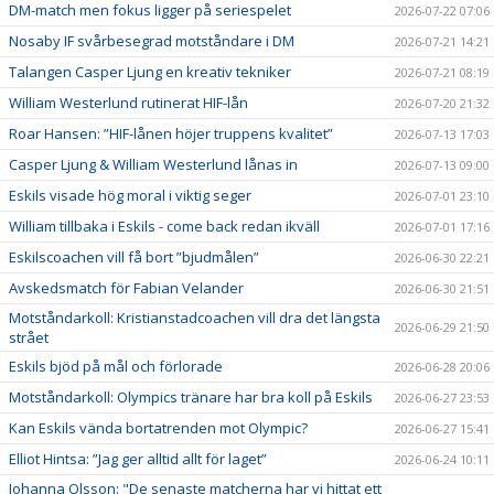
DM-match men fokus ligger på seriespelet
2026-07-22 07:06
Nosaby IF svårbesegrad motståndare i DM
2026-07-21 14:21
Talangen Casper Ljung en kreativ tekniker
2026-07-21 08:19
William Westerlund rutinerat HIF-lån
2026-07-20 21:32
Roar Hansen: ”HIF-lånen höjer truppens kvalitet”
2026-07-13 17:03
Casper Ljung & William Westerlund lånas in
2026-07-13 09:00
Eskils visade hög moral i viktig seger
2026-07-01 23:10
William tillbaka i Eskils - come back redan ikväll
2026-07-01 17:16
Eskilscoachen vill få bort ”bjudmålen”
2026-06-30 22:21
Avskedsmatch för Fabian Velander
2026-06-30 21:51
Motståndarkoll: Kristianstadcoachen vill dra det längsta
2026-06-29 21:50
strået
Eskils bjöd på mål och förlorade
2026-06-28 20:06
Motståndarkoll: Olympics tränare har bra koll på Eskils
2026-06-27 23:53
Kan Eskils vända bortatrenden mot Olympic?
2026-06-27 15:41
Elliot Hintsa: ”Jag ger alltid allt för laget”
2026-06-24 10:11
Johanna Olsson: "De senaste matcherna har vi hittat ett