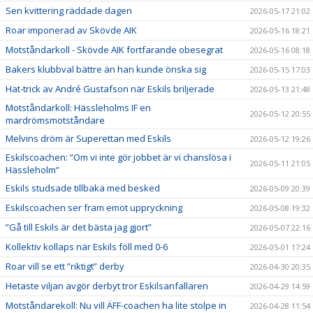
Sen kvittering räddade dagen
2026-05-17 21:02
Roar imponerad av Skövde AIK
2026-05-16 18:21
Motståndarkoll - Skövde AIK fortfarande obesegrat
2026-05-16 08:18
Bakers klubbval bättre än han kunde önska sig
2026-05-15 17:03
Hat-trick av André Gustafson när Eskils briljerade
2026-05-13 21:48
Motståndarkoll: Hässleholms IF en
2026-05-12 20:55
mardrömsmotståndare
Melvins dröm är Superettan med Eskils
2026-05-12 19:26
Eskilscoachen: ”Om vi inte gör jobbet är vi chanslösa i
2026-05-11 21:05
Hässleholm”
Eskils studsade tillbaka med besked
2026-05-09 20:39
Eskilscoachen ser fram emot uppryckning
2026-05-08 19:32
”Gå till Eskils är det bästa jag gjort”
2026-05-07 22:16
Kollektiv kollaps när Eskils föll med 0-6
2026-05-01 17:24
Roar vill se ett ”riktigt” derby
2026-04-30 20:35
Hetaste viljan avgör derbyt tror Eskilsanfallaren
2026-04-29 14:59
Motståndarekoll: Nu vill ÄFF-coachen ha lite stolpe in
2026-04-28 11:54