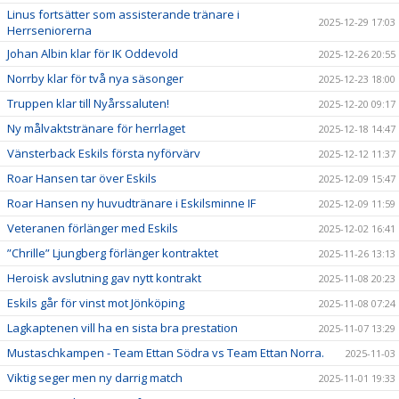
Linus fortsätter som assisterande tränare i
2025-12-29 17:03
Herrseniorerna
Johan Albin klar för IK Oddevold
2025-12-26 20:55
Norrby klar för två nya säsonger
2025-12-23 18:00
Truppen klar till Nyårssaluten!
2025-12-20 09:17
Ny målvaktstränare för herrlaget
2025-12-18 14:47
Vänsterback Eskils första nyförvärv
2025-12-12 11:37
Roar Hansen tar över Eskils
2025-12-09 15:47
Roar Hansen ny huvudtränare i Eskilsminne IF
2025-12-09 11:59
Veteranen förlänger med Eskils
2025-12-02 16:41
”Chrille” Ljungberg förlänger kontraktet
2025-11-26 13:13
Heroisk avslutning gav nytt kontrakt
2025-11-08 20:23
Eskils går för vinst mot Jönköping
2025-11-08 07:24
Lagkaptenen vill ha en sista bra prestation
2025-11-07 13:29
Mustaschkampen - Team Ettan Södra vs Team Ettan Norra.
2025-11-03
Viktig seger men ny darrig match
2025-11-01 19:33