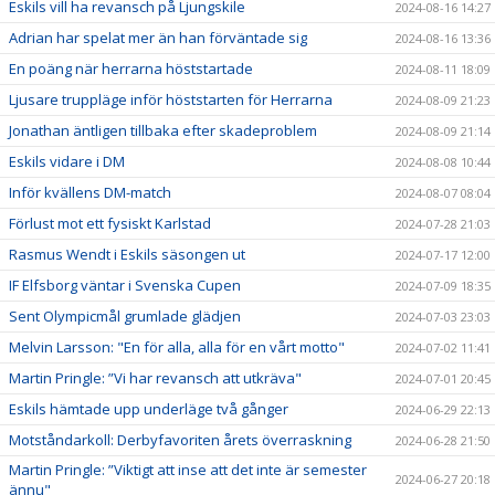
Eskils vill ha revansch på Ljungskile
2024-08-16 14:27
Adrian har spelat mer än han förväntade sig
2024-08-16 13:36
En poäng när herrarna höststartade
2024-08-11 18:09
Ljusare truppläge inför höststarten för Herrarna
2024-08-09 21:23
Jonathan äntligen tillbaka efter skadeproblem
2024-08-09 21:14
Eskils vidare i DM
2024-08-08 10:44
Inför kvällens DM-match
2024-08-07 08:04
Förlust mot ett fysiskt Karlstad
2024-07-28 21:03
Rasmus Wendt i Eskils säsongen ut
2024-07-17 12:00
IF Elfsborg väntar i Svenska Cupen
2024-07-09 18:35
Sent Olympicmål grumlade glädjen
2024-07-03 23:03
Melvin Larsson: "En för alla, alla för en vårt motto"
2024-07-02 11:41
Martin Pringle: ”Vi har revansch att utkräva"
2024-07-01 20:45
Eskils hämtade upp underläge två gånger
2024-06-29 22:13
Motståndarkoll: Derbyfavoriten årets överraskning
2024-06-28 21:50
Martin Pringle: ”Viktigt att inse att det inte är semester
2024-06-27 20:18
ännu"