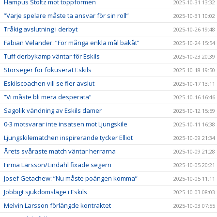
Hampus Stoltz mot toppformen
2025-10-31 13:32
”Varje spelare måste ta ansvar för sin roll”
2025-10-31 10:02
Tråkig avslutning i derbyt
2025-10-26 19:48
Fabian Velander: ”För många enkla mål bakåt”
2025-10-24 15:54
Tuff derbykamp väntar för Eskils
2025-10-23 20:39
Storseger för fokuserat Eskils
2025-10-18 19:50
Eskilscoachen vill se fler avslut
2025-10-17 13:11
”Vi måste bli mera desperata”
2025-10-16 16:46
Sagolik vändning av Eskils damer
2025-10-12 15:59
0-3 motsvarar inte insatsen mot Ljungskile
2025-10-11 16:38
Ljungskilematchen inspirerande tycker Elliot
2025-10-09 21:34
Årets svåraste match väntar herrarna
2025-10-09 21:28
Firma Larsson/Lindahl fixade segern
2025-10-05 20:21
Josef Getachew: ”Nu måste poängen komma”
2025-10-05 11:11
Jobbigt sjukdomsläge i Eskils
2025-10-03 08:03
Melvin Larsson förlängde kontraktet
2025-10-03 07:55