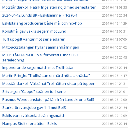
Motståndarkoll: Patrik Ingelsten nöjd med seriestarten
2024-04-18 09:35
2024-04-12 Lunds BK - Eskilsminne IF 1-2 (0-1)
2024-04-16 20:34
Eskilstalang producerar både mål och hip-hop
2024-04-16 11:29
Konstmål gav Eskils segern mot Lund
2024-04-13 00:31
Tuff uppgift väntar mot serieledaren
2024-04-12 07:00
Mittbackstalangen hyllar sammanhållningen
2024-04-10 21:02
MOTSTÅNDARKOLL: Väl förberett Lunds BK i
2024-04-09 20:45
serieledning
Imponerande segermatch mot Trollhättan
2024-04-06 20:14
Martin Pringle: ”Trollhättan en hård nöt att knäcka"
2024-04-05 14:17
Motståndarkoll: Vältränat Trollhättan siktar på toppen
2024-04-04 21:31
Slitvargen ”Cappe” spår en tuff serie
2024-04-02 21:01
Rasmus Wendt ansluter på lån från Landskrona BoIS
2024-03-26 12:00
Starkt försvarsjobb gav 1–1 mot BoIS
2024-03-25 21:54
Eskils vann välspelad träningsmatch
2024-03-07 10:09
Hampus Stoltz fortsätter i Eskils
2024-03-05 22:14