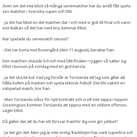
Även om det inte blivit så många seriematcher har du ändå fått spela
sex matcher i Svenska cupen och DM.
- Ja det har blivit en del matcher där i och med vi gick till final och vann
mot Balkan så det har varit bra, betonar Elliot.
När spelade du seriematch senast?
- Det var borta mot Rosengård (den 11 augusti), berättar han.
Den matchen slutade 0-0 och med DM-finalen i ryggen så sätter sig
Elliot i bussen på söndag med en god känsla.
- Ja det ska bli kul. Vad jag förstår är Torslanda ett lag som gillar att
hålla bollen på marken och spela teknisk fotboll. Det blir säkert en
välspelad match, tror han.
- Men Torslanda slåss för nytt kontrakt och vi vill inte tappa i toppen.
Gissningsvis kommer Torslanda att öppna med en vildsint offensiv,
säger Elliot.
Då gäller det att du har ett försvar framför dig som gör jobbet?
- Ja det gör det. Men jag är inte orolig. Backlinjen har varit superbra och