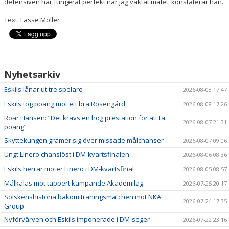
defensiven har fungerat perfekt när jag vaktat målet, konstaterar han.
Text: Lasse Möller
Nyhetsarkiv
Eskils lånar ut tre spelare
2026-08-08 17:47
Eskils tog poäng mot ett bra Rosengård
2026-08-08 17:26
Roar Hansen: ”Det krävs en hög prestation för att ta
2026-08-07 21:31
poäng”
Skyttekungen grämer sig över missade målchanser
2026-08-07 09:06
Ungt Linero chanslöst i DM-kvartsfinalen
2026-08-06 08:36
Eskils herrar möter Linero i DM-kvartsfinal
2026-08-05 08:57
Målkalas mot tappert kämpande Akademilag
2026-07-25 20:17
Solskenshistoria bakom träningsmatchen mot NKA
2026-07-24 17:35
Group
Nyförvärven och Eskils imponerade i DM-seger
2026-07-22 23:16