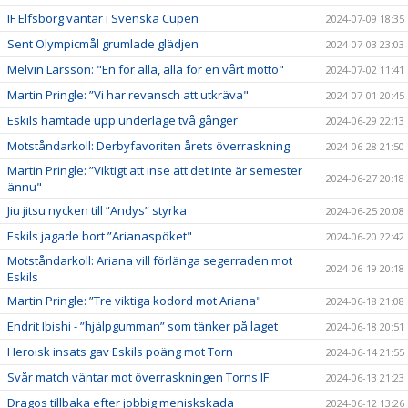
IF Elfsborg väntar i Svenska Cupen
2024-07-09 18:35
Sent Olympicmål grumlade glädjen
2024-07-03 23:03
Melvin Larsson: "En för alla, alla för en vårt motto"
2024-07-02 11:41
Martin Pringle: ”Vi har revansch att utkräva"
2024-07-01 20:45
Eskils hämtade upp underläge två gånger
2024-06-29 22:13
Motståndarkoll: Derbyfavoriten årets överraskning
2024-06-28 21:50
Martin Pringle: ”Viktigt att inse att det inte är semester
2024-06-27 20:18
ännu"
Jiu jitsu nycken till ”Andys” styrka
2024-06-25 20:08
Eskils jagade bort ”Arianaspöket"
2024-06-20 22:42
Motståndarkoll: Ariana vill förlänga segerraden mot
2024-06-19 20:18
Eskils
Martin Pringle: ”Tre viktiga kodord mot Ariana"
2024-06-18 21:08
Endrit Ibishi - ”hjälpgumman” som tänker på laget
2024-06-18 20:51
Heroisk insats gav Eskils poäng mot Torn
2024-06-14 21:55
Svår match väntar mot överraskningen Torns IF
2024-06-13 21:23
Dragos tillbaka efter jobbig meniskskada
2024-06-12 13:26