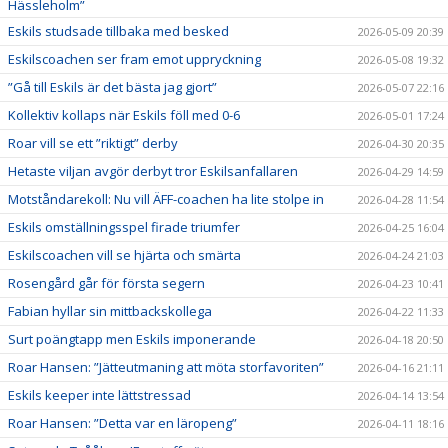
Hässleholm”
Eskils studsade tillbaka med besked
2026-05-09 20:39
Eskilscoachen ser fram emot uppryckning
2026-05-08 19:32
”Gå till Eskils är det bästa jag gjort”
2026-05-07 22:16
Kollektiv kollaps när Eskils föll med 0-6
2026-05-01 17:24
Roar vill se ett ”riktigt” derby
2026-04-30 20:35
Hetaste viljan avgör derbyt tror Eskilsanfallaren
2026-04-29 14:59
Motståndarekoll: Nu vill ÄFF-coachen ha lite stolpe in
2026-04-28 11:54
Eskils omställningsspel firade triumfer
2026-04-25 16:04
Eskilscoachen vill se hjärta och smärta
2026-04-24 21:03
Rosengård går för första segern
2026-04-23 10:41
Fabian hyllar sin mittbackskollega
2026-04-22 11:33
Surt poängtapp men Eskils imponerande
2026-04-18 20:50
Roar Hansen: ”Jätteutmaning att möta storfavoriten”
2026-04-16 21:11
Eskils keeper inte lättstressad
2026-04-14 13:54
Roar Hansen: ”Detta var en läropeng”
2026-04-11 18:16