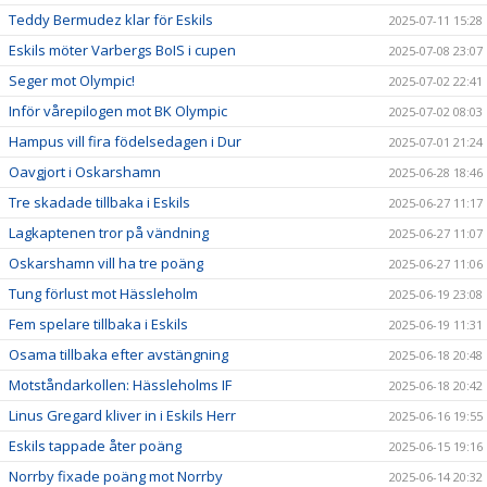
Teddy Bermudez klar för Eskils
2025-07-11 15:28
Eskils möter Varbergs BoIS i cupen
2025-07-08 23:07
Seger mot Olympic!
2025-07-02 22:41
Inför vårepilogen mot BK Olympic
2025-07-02 08:03
Hampus vill fira födelsedagen i Dur
2025-07-01 21:24
Oavgjort i Oskarshamn
2025-06-28 18:46
Tre skadade tillbaka i Eskils
2025-06-27 11:17
Lagkaptenen tror på vändning
2025-06-27 11:07
Oskarshamn vill ha tre poäng
2025-06-27 11:06
Tung förlust mot Hässleholm
2025-06-19 23:08
Fem spelare tillbaka i Eskils
2025-06-19 11:31
Osama tillbaka efter avstängning
2025-06-18 20:48
Motståndarkollen: Hässleholms IF
2025-06-18 20:42
Linus Gregard kliver in i Eskils Herr
2025-06-16 19:55
Eskils tappade åter poäng
2025-06-15 19:16
Norrby fixade poäng mot Norrby
2025-06-14 20:32