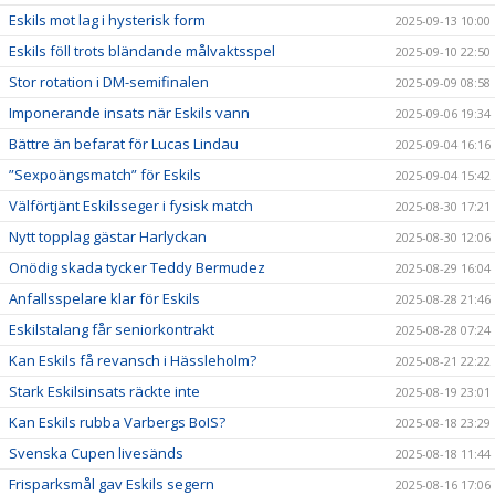
Eskils mot lag i hysterisk form
2025-09-13 10:00
Eskils föll trots bländande målvaktsspel
2025-09-10 22:50
Stor rotation i DM-semifinalen
2025-09-09 08:58
Imponerande insats när Eskils vann
2025-09-06 19:34
Bättre än befarat för Lucas Lindau
2025-09-04 16:16
”Sexpoängsmatch” för Eskils
2025-09-04 15:42
Välförtjänt Eskilsseger i fysisk match
2025-08-30 17:21
Nytt topplag gästar Harlyckan
2025-08-30 12:06
Onödig skada tycker Teddy Bermudez
2025-08-29 16:04
Anfallsspelare klar för Eskils
2025-08-28 21:46
Eskilstalang får seniorkontrakt
2025-08-28 07:24
Kan Eskils få revansch i Hässleholm?
2025-08-21 22:22
Stark Eskilsinsats räckte inte
2025-08-19 23:01
Kan Eskils rubba Varbergs BoIS?
2025-08-18 23:29
Svenska Cupen livesänds
2025-08-18 11:44
Frisparksmål gav Eskils segern
2025-08-16 17:06