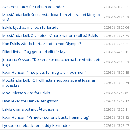
Avskedsmatch för Fabian Velander
2026-06-30 21:51
Motståndarkoll: Kristianstadcoachen vill dra det längsta
2026-06-29 21:50
strået
Eskils bjöd på mål och förlorade
2026-06-28 20:06
Motståndarkoll: Olympics tränare har bra koll på Eskils
2026-06-27 23:53
Kan Eskils vända bortatrenden mot Olympic?
2026-06-27 15:41
Elliot Hintsa: ”Jag ger alltid allt för laget”
2026-06-24 10:11
Johanna Olsson: "De senaste matcherna har vi hittat ett
2026-06-23 09:59
lugn"
Roar Hansen: ”Inte plats för några om och men”
2026-06-18 09:15
Motståndarkoll: FC Trollhättan hoppas spelet lossnar
2026-06-17 19:54
mot Eskils
Max Eriksson klar för Eskils
2026-06-17 17:01
Livet leker för Henke Bengtsson
2026-06-17 09:12
Eskils chanslöst mot Åtvidaberg
2026-06-13 20:11
Roar Hansen: ”Vi möter seriens bästa hemmalag”
2026-06-13 08:52
Lyckad comeback för Teddy Bermudez
2026-06-13 08:47