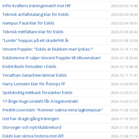
Inför kvällens träningsmatch mot HIF
2025-02-05 13:46
Teknisk anfallstalang klar för Eskils
2025-02-04 18:04
Hampus Pauli klar för Eskils
2025-02-04 18:01
Teknisk mittfältare klar för Eskils
2025-01-09 20:42
”Lunde” hoppas på ett skadefritt år
2025-01-08 12:06
Vincent Poppler: ”Eskils är klubben man lyckas i"
2024-12-19 11:39
Eskilsminne IF säljer Vincent Poppler till Allsvenskan!
2024-12-18 20:00
Endrit Ibishi fortsätter i Eskils
2024-12-13 08:18
Yonathan Getachew lämnar Eskils
2024-12-11 11:41
Harry Lomsten klar för Åstorps FF
2024-12-06 09:33
Spelskicklig mittback förstärker Eskils
2024-12-05 21:21
17-årige Hugo Lindahl får A-lagskontrakt
2024-12-03 21:57
Fredrik Liverstam: ”Kommer sakna mina lagkompisar"
2024-11-28 12:06
Izet har dragit igång träningen
2024-11-19 19:21
Storseger och nytt klubbrekord
2024-11-10 18:54
Eskils kan skriva historia mot ÄFF
2024-11-08 11:16