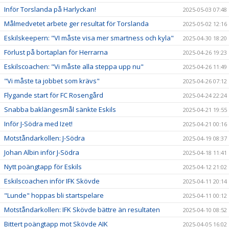
Inför Torslanda på Harlyckan!
2025-05-03 07:48
Målmedvetet arbete ger resultat för Torslanda
2025-05-02 12:16
Eskilskeepern: "VI måste visa mer smartness och kyla"
2025-04-30 18:20
Förlust på bortaplan för Herrarna
2025-04-26 19:23
Eskilscoachen: "Vi måste alla steppa upp nu"
2025-04-26 11:49
"Vi måste ta jobbet som krävs"
2025-04-26 07:12
Flygande start för FC Rosengård
2025-04-24 22:24
Snabba baklängesmål sänkte Eskils
2025-04-21 19:55
Inför J-Södra med Izet!
2025-04-21 00:16
Motståndarkollen: J-Södra
2025-04-19 08:37
Johan Albin inför J-Södra
2025-04-18 11:41
Nytt poängtapp för Eskils
2025-04-12 21:02
Eskilscoachen inför IFK Skövde
2025-04-11 20:14
"Lunde" hoppas bli startspelare
2025-04-11 00:12
Motståndarkollen: IFK Skövde bättre än resultaten
2025-04-10 08:52
Bittert poängtapp mot Skövde AIK
2025-04-05 16:02