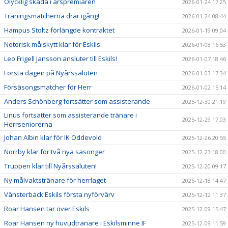
Olycklig skada i årspremiären
2026-01-24 17:25
Träningsmatcherna drar igång!
2026-01-24 08:44
Hampus Stoltz förlängde kontraktet
2026-01-19 09:04
Notorisk målskytt klar för Eskils
2026-01-08 16:53
Leo Frigell Jansson ansluter till Eskils!
2026-01-07 18:46
Första dagen på Nyårssaluten
2026-01-03 17:34
Försäsongsmatcher för Herr
2026-01-02 15:14
Anders Schönberg fortsätter som assisterande
2025-12-30 21:19
Linus fortsätter som assisterande tränare i
2025-12-29 17:03
Herrseniorerna
Johan Albin klar för IK Oddevold
2025-12-26 20:55
Norrby klar för två nya säsonger
2025-12-23 18:00
Truppen klar till Nyårssaluten!
2025-12-20 09:17
Ny målvaktstränare för herrlaget
2025-12-18 14:47
Vänsterback Eskils första nyförvärv
2025-12-12 11:37
Roar Hansen tar över Eskils
2025-12-09 15:47
Roar Hansen ny huvudtränare i Eskilsminne IF
2025-12-09 11:59