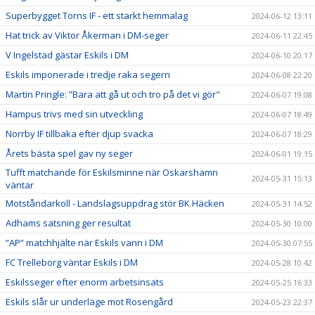
Superbygget Torns IF - ett starkt hemmalag
2024-06-12 13:11
Hat trick av Viktor Åkerman i DM-seger
2024-06-11 22:45
V Ingelstad gästar Eskils i DM
2024-06-10 20:17
Eskils imponerade i tredje raka segern
2024-06-08 22:20
Martin Pringle: ”Bara att gå ut och tro på det vi gör"
2024-06-07 19:08
Hampus trivs med sin utveckling
2024-06-07 18:49
Norrby IF tillbaka efter djup svacka
2024-06-07 18:29
Årets bästa spel gav ny seger
2024-06-01 19:15
Tufft matchande för Eskilsminne när Oskarshamn
2024-05-31 15:13
väntar
Motståndarkoll - Landslagsuppdrag stör BK Häcken
2024-05-31 14:52
Adhams satsning ger resultat
2024-05-30 10:00
”AP” matchhjälte när Eskils vann i DM
2024-05-30 07:55
FC Trelleborg väntar Eskils i DM
2024-05-28 10:42
Eskilsseger efter enorm arbetsinsats
2024-05-25 16:33
Eskils slår ur underläge mot Rosengård
2024-05-23 22:37