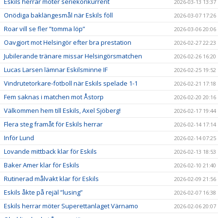
Eskils herrar möter seriekonkurrent
2026-03-13 13:37
Onödiga baklängesmål när Eskils föll
2026-03-07 17:26
Roar vill se fler ”tomma löp”
2026-03-06 20:06
Oavgjort mot Helsingör efter bra prestation
2026-02-27 22:23
Jubilerande tränare missar Helsingörsmatchen
2026-02-26 16:20
Lucas Larsen lämnar Eskilsminne IF
2026-02-25 19:52
Vindrutetorkare-fotboll när Eskils spelade 1-1
2026-02-21 17:18
Fem saknas i matchen mot Åstorp
2026-02-20 20:16
Välkommen hem till Eskils, Axel Sjöberg!
2026-02-17 19:44
Flera steg framåt för Eskils herrar
2026-02-14 17:14
Inför Lund
2026-02-14 07:25
Lovande mittback klar för Eskils
2026-02-13 18:53
Baker Amer klar för Eskils
2026-02-10 21:40
Rutinerad målvakt klar för Eskils
2026-02-09 21:56
Eskils åkte på rejäl ”lusing”
2026-02-07 16:38
Eskils herrar möter Superettanlaget Värnamo
2026-02-06 20:07