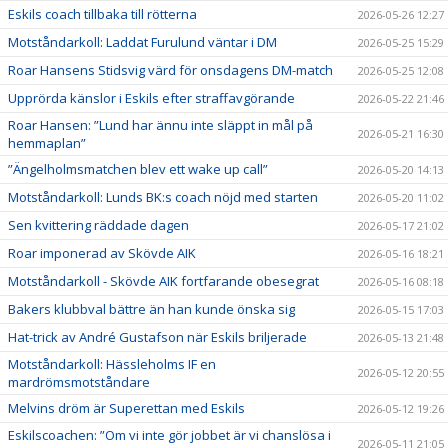
Eskils coach tillbaka till rötterna
2026-05-26 12:27
Motståndarkoll: Laddat Furulund väntar i DM
2026-05-25 15:29
Roar Hansens Stidsvig värd för onsdagens DM-match
2026-05-25 12:08
Upprörda känslor i Eskils efter straffavgörande
2026-05-22 21:46
Roar Hansen: ”Lund har ännu inte släppt in mål på
2026-05-21 16:30
hemmaplan”
”Ängelholmsmatchen blev ett wake up call”
2026-05-20 14:13
Motståndarkoll: Lunds BK:s coach nöjd med starten
2026-05-20 11:02
Sen kvittering räddade dagen
2026-05-17 21:02
Roar imponerad av Skövde AIK
2026-05-16 18:21
Motståndarkoll - Skövde AIK fortfarande obesegrat
2026-05-16 08:18
Bakers klubbval bättre än han kunde önska sig
2026-05-15 17:03
Hat-trick av André Gustafson när Eskils briljerade
2026-05-13 21:48
Motståndarkoll: Hässleholms IF en
2026-05-12 20:55
mardrömsmotståndare
Melvins dröm är Superettan med Eskils
2026-05-12 19:26
Eskilscoachen: ”Om vi inte gör jobbet är vi chanslösa i
2026-05-11 21:05