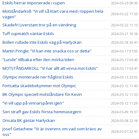
Eskils herrar imponerade i cupen
2024-05-23 08:50
Motståndarkoll: ”Vi vill så klart vara med i toppen hela
2024-05-22 11:53
vägen”
Skadefri Liverstam tror på en vändning
2024-05-22 11:15
Tuff cupmatch väntar Eskils
2024-05-21 10:56
Bollen rullade inte Eskils väg på Harlyckan
2024-05-18 20:41
Martin Pringle: ”Vi kan inte snacka oss ur detta"
2024-05-17 07:00
”Lunde” tillbaka efter den mörka tiden
2024-05-17 06:49
MOTSTÅNDARKOLL: ”Vi har allt att vinna mot Eskils”
2024-05-17 06:47
Olympic monterade ner håglöst Eskils
2024-05-13 22:02
Fortsatta skadebekymmer mot Olympic
2024-05-12 11:45
BK Olympic speciell motståndare för Kevin
2024-05-12 11:33
”Vi vill upp på vinnarspåret igen"
2024-05-12 11:29
Sen straff gav Eskils första hemmasegern
2024-05-09 19:37
Onsala BK gästar Harlyckan
2024-05-08 22:18
Josef Getachew: ”Vi är överens om vad som krävs av
2024-05-07 22:41
oss"