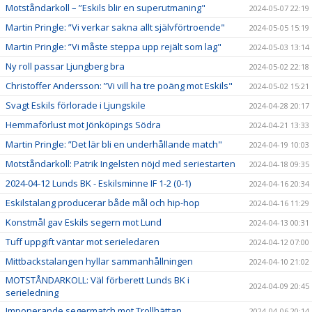
Motståndarkoll – ”Eskils blir en superutmaning"
2024-05-07 22:19
Martin Pringle: ”Vi verkar sakna allt självförtroende"
2024-05-05 15:19
Martin Pringle: ”Vi måste steppa upp rejält som lag"
2024-05-03 13:14
Ny roll passar Ljungberg bra
2024-05-02 22:18
Christoffer Andersson: ”Vi vill ha tre poäng mot Eskils"
2024-05-02 15:21
Svagt Eskils förlorade i Ljungskile
2024-04-28 20:17
Hemmaförlust mot Jönköpings Södra
2024-04-21 13:33
Martin Pringle: ”Det lär bli en underhållande match"
2024-04-19 10:03
Motståndarkoll: Patrik Ingelsten nöjd med seriestarten
2024-04-18 09:35
2024-04-12 Lunds BK - Eskilsminne IF 1-2 (0-1)
2024-04-16 20:34
Eskilstalang producerar både mål och hip-hop
2024-04-16 11:29
Konstmål gav Eskils segern mot Lund
2024-04-13 00:31
Tuff uppgift väntar mot serieledaren
2024-04-12 07:00
Mittbackstalangen hyllar sammanhållningen
2024-04-10 21:02
MOTSTÅNDARKOLL: Väl förberett Lunds BK i
2024-04-09 20:45
serieledning
Imponerande segermatch mot Trollhättan
2024-04-06 20:14