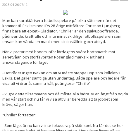
BILDGALLERI
2025-04-26 07:12
KONTAKT
Man kan karaktärisera fotbollsspelare på olika sätt men när det
kommer till Eskilsminne IF:s 28-årige mittfältare Christian Ljungberg
MATCHER
finns bara ett epitet - Gladiator. "Chrille" är den självuppoffrande,
pådrivande, kraftfulle och inte minst skicklige fotbollsspelaren som
ETTAN SÖDRA
ensam kan vända en match med sin inställning och attityd.
När vi pratar med honom inför lördagens svåra bortamatch mot
serietvåan och storfavoriten Rosengård märks klart hans
ansvarstagande för laget.
- Det råder ingen tvekan om att vi måste steppa upp som kollektiv i
Eskils. Det gäller samtliga utan undantag. Både spelare och ledare får
visa att vi drar åt samma håll, poängterar "Chrille".
- Vi gör detta tillsammans och då måste alla bidra. Vi är långtifrån nöjda
med vår start och nu får vi visa att vi är beredda att ta jobbet som
krävs, säger han.
"Chrille" fortsätter:
- Som läget är nu kan vi inte fokusera på skönspel. Nu får det se hur
jävligt ut som helst. Vi kan inte kliva undan. Men vikten ligger på att