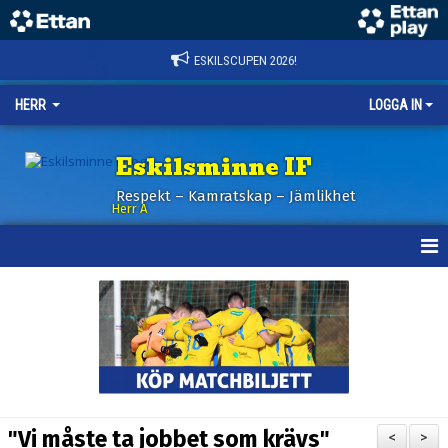
ESKILSCUPEN 2026!
HERR
LOGGA IN
Eskilsminne IF
Respekt – Kamratskap – Jämlikhet
Herr A
HEM
KALENDER
NYHETER
TRUPPEN
"Vi måste ta jobbet som krävs"
<
>