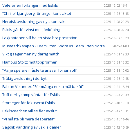
Veteranen förlänger med Eskils
2025-12-02 16:41
”Chrille” Ljungberg förlänger kontraktet
2025-11-26 13:13
Heroisk avslutning gav nytt kontrakt
2025-11-08 20:23
Eskils går för vinst mot Jönköping
2025-11-08 07:24
Lagkaptenen vill ha en sista bra prestation
2025-11-07 13:29
Mustaschkampen - Team Ettan Södra vs Team Ettan Norra.
2025-11-03
Viktig seger men ny darrig match
2025-11-01 19:33
Hampus Stoltz mot toppformen
2025-10-31 13:32
”Varje spelare måste ta ansvar för sin roll”
2025-10-31 10:02
Tråkig avslutning i derbyt
2025-10-26 19:48
Fabian Velander: ”För många enkla mål bakåt”
2025-10-24 15:54
Tuff derbykamp väntar för Eskils
2025-10-23 20:39
Storseger för fokuserat Eskils
2025-10-18 19:50
Eskilscoachen vill se fler avslut
2025-10-17 13:11
”Vi måste bli mera desperata”
2025-10-16 16:46
Sagolik vändning av Eskils damer
2025-10-12 15:59