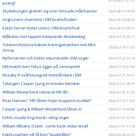
2026-08-07 21:31
poäng”
Skyttekungen grämer sig över missade målchanser
2026-08-07 09:06
Ungt Linero chanslöst i DM-kvartsfinalen
2026-08-06 08:36
Eskils herrar möter Linero i DM-kvartsfinal
2026-08-05 08:57
Målkalas mot tappert kämpande Akademilag
2026-07-25 20:17
Solskenshistoria bakom träningsmatchen mot NKA
2026-07-24 17:35
Group
Nyförvärven och Eskils imponerade i DM-seger
2026-07-22 23:16
DM-match men fokus ligger på seriespelet
2026-07-22 07:06
Nosaby IF svårbesegrad motståndare i DM
2026-07-21 14:21
Talangen Casper Ljung en kreativ tekniker
2026-07-21 08:19
William Westerlund rutinerat HIF-lån
2026-07-20 21:32
Roar Hansen: ”HIF-lånen höjer truppens kvalitet”
2026-07-13 17:03
Casper Ljung & William Westerlund lånas in
2026-07-13 09:00
Eskils visade hög moral i viktig seger
2026-07-01 23:10
William tillbaka i Eskils - come back redan ikväll
2026-07-01 17:16
Eskilscoachen vill få bort ”bjudmålen”
2026-06-30 22:21