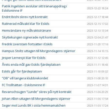
Patrik Ingelsten avslutar sitt tränaruppdrag i
2023-12-22 18:24
Eskilsminne IF
Endrit Ibishi skrev nytt kontrakt
2023-12-17 18:44
Rutinerad målvakt klar för Eskils
2023-12-15 17:32
Hemvändare ny målvaktstränare
2023-12-13 13:34
Skyttekungen signerade nytt kontrakt
2023-12-04 21:47
Fredrik Liverstam fortsätter i Eskils
2023-11-20 17:16
Hampus Stoltz uttagen till Morgondagens stjärnor
2023-11-14 10:15
Jesper Lernesjö klar för Eskils
2023-11-12 12:45
Årets enda mål gav Eskils fjärdeplatsen
2023-11-11 18:43
Eskils går för fjärdeplatsen
2023-11-10 09:32
”Olli” vill tangera klubbrekordet
2023-11-08 20:10
FC Trollhättan - Eskilsminne IF
2023-11-07 14:31
Revanschsugen ”Lunde” skrev på nytt kontrakt
2023-11-06 20:29
Johan Albin uttagen till Morgondagens stjärnor
2023-11-06 17:54
Seger mot Lunds BK i sista hemmamatchen
2023-11-05 17:24