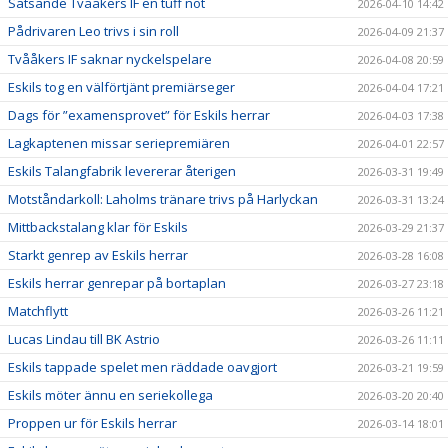
Satsande Tvååkers IF en tuff nöt
2026-04-10 14:42
Pådrivaren Leo trivs i sin roll
2026-04-09 21:37
Tvååkers IF saknar nyckelspelare
2026-04-08 20:59
Eskils tog en välförtjänt premiärseger
2026-04-04 17:21
Dags för ”examensprovet” för Eskils herrar
2026-04-03 17:38
Lagkaptenen missar seriepremiären
2026-04-01 22:57
Eskils Talangfabrik levererar återigen
2026-03-31 19:49
Motståndarkoll: Laholms tränare trivs på Harlyckan
2026-03-31 13:24
Mittbackstalang klar för Eskils
2026-03-29 21:37
Starkt genrep av Eskils herrar
2026-03-28 16:08
Eskils herrar genrepar på bortaplan
2026-03-27 23:18
Matchflytt
2026-03-26 11:21
Lucas Lindau till BK Astrio
2026-03-26 11:11
Eskils tappade spelet men räddade oavgjort
2026-03-21 19:59
Eskils möter ännu en seriekollega
2026-03-20 20:40
Proppen ur för Eskils herrar
2026-03-14 18:01