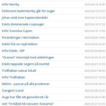
Inför Norrby
2025-06-14 10:49
Defensivt starkt Norrby går för seger
2025-06-13 07:57
Johan stolt över kaptensbindeln
2025-06-12 23:18
Eskils dominerade i cupseger
2025-06-10 21:22
Inför Svenska Cupen
2025-06-10 17:20
Förändringar i Herrstaben
2025-06-09 14:00
Eskils fick en rejäl lektion
2025-06-06 22:30
Inför Eskils - ÄFF
2025-06-06 08:00
”Granen” missnöjd med utdelningen
2025-06-05 22:19
Eskils tappade segern på övertid
2025-06-01 21:25
Trollhättan satsar lokalt
2025-06-01 08:59
Inför Trollhättan
2025-05-31 15:55
Melvin - passar på alla positioner
2025-05-30 20:51
Oavgjort i Lund
2025-05-28 23:20
Hugo har fått sitt genombrott i år
2025-05-28 07:40
Izet "Vi måste bli vassare i boxarna"
2025-05-27 21:36