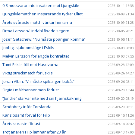
0-3 motsvarar inte insatsen mot Ljungskile
2025-10-11 16:38
Ljungskilematchen inspirerande tycker Elliot
2025-10-09 21:34
Årets svåraste match väntar herrarna
2025-10-09 21:28
Firma Larsson/Lindahl fixade segern
2025-10-05 20:21
Josef Getachew: ”Nu måste poängen komma”
2025-10-05 11:11
Jobbigt sjukdomsläge i Eskils
2025-10-03 08:03
Melvin Larsson förlängde kontraktet
2025-10-03 07:55
Tamt Eskils föll mot Husqvarna
2025-09-28 12:09
Viktig streckmatch för Eskils
2025-09-26 14:27
Johan Albin: ”Vi måste spika igen bakåt”
2025-09-26 08:11
Orgie i målchanser men förlust
2025-09-20 16:44
”Jonthe” slarvar inte med sin hjärnskakning
2025-09-20 08:19
Schönberg inför Torslanda
2025-09-20 08:11
Känslosamt förväl för Filip
2025-09-15 11:26
Årets suraste förlust
2025-09-14 20:42
Trotjänaren Filip lämnar efter 23 år
2025-09-13 17:00