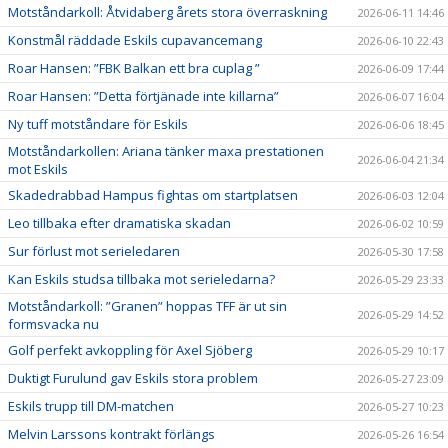
Motståndarkoll: Åtvidaberg årets stora överraskning
2026-06-11 14:46
Konstmål räddade Eskils cupavancemang
2026-06-10 22:43
Roar Hansen: ”FBK Balkan ett bra cuplag ”
2026-06-09 17:44
Roar Hansen: ”Detta förtjänade inte killarna”
2026-06-07 16:04
Ny tuff motståndare för Eskils
2026-06-06 18:45
Motståndarkollen: Ariana tänker maxa prestationen
2026-06-04 21:34
mot Eskils
Skadedrabbad Hampus fightas om startplatsen
2026-06-03 12:04
Leo tillbaka efter dramatiska skadan
2026-06-02 10:59
Sur förlust mot serieledaren
2026-05-30 17:58
Kan Eskils studsa tillbaka mot serieledarna?
2026-05-29 23:33
Motståndarkoll: ”Granen” hoppas TFF är ut sin
2026-05-29 14:52
formsvacka nu
Golf perfekt avkoppling för Axel Sjöberg
2026-05-29 10:17
Duktigt Furulund gav Eskils stora problem
2026-05-27 23:09
Eskils trupp till DM-matchen
2026-05-27 10:23
Melvin Larssons kontrakt förlängs
2026-05-26 16:54