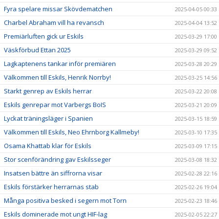
Fyra spelare missar Skövdematchen
2025-04-05 00:33
Charbel Abraham vill ha revansch
2025-04-04 13:52
Premiärluften gick ur Eskils
2025-03-29 17:00
Väskförbud Ettan 2025
2025-03-29 09:52
Lagkaptenens tankar inför premiären
2025-03-28 20:29
Välkommen till Eskils, Henrik Norrby!
2025-03-25 14:56
Starkt genrep av Eskils herrar
2025-03-22 20:08
Eskils genrepar mot Varbergs BoIS
2025-03-21 20:09
Lyckat träningsläger i Spanien
2025-03-15 18:59
Välkommen till Eskils, Neo Ehrnborg Kallmeby!
2025-03-10 17:35
Osama Khattab klar för Eskils
2025-03-09 17:15
Stor scenförändring gav Eskilsseger
2025-03-08 18:32
Insatsen bättre än siffrorna visar
2025-02-28 22:16
Eskils förstärker herrarnas stab
2025-02-26 19:04
Många positiva besked i segern mot Torn
2025-02-23 18:46
Eskils dominerade mot ungt HIF-lag
2025-02-05 22:27