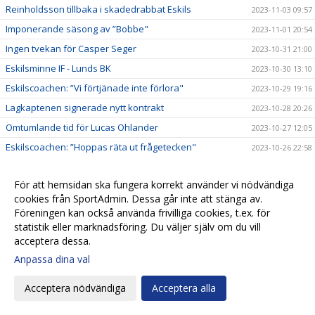
Reinholdsson tillbaka i skadedrabbat Eskils
2023-11-03 09:57
Imponerande säsong av ”Bobbe"
2023-11-01 20:54
Ingen tvekan för Casper Seger
2023-10-31 21:00
Eskilsminne IF - Lunds BK
2023-10-30 13:10
Eskilscoachen: ”Vi förtjänade inte förlora"
2023-10-29 19:16
Lagkaptenen signerade nytt kontrakt
2023-10-28 20:26
Omtumlande tid för Lucas Ohlander
2023-10-27 12:05
Eskilscoachen: ”Hoppas räta ut frågetecken"
2023-10-26 22:58
Josef Getachew fortsätter i Eskils
2023-10-25 09:50
För att hemsidan ska fungera korrekt använder vi nödvändiga
Falkenbergs FF - Eskilsminne IF
2023-10-23 12:30
cookies från SportAdmin. Dessa går inte att stänga av.
Ineffektivt Eskils föll igen
2023-10-21 21:30
Föreningen kan också använda frivilliga cookies, t.ex. för
Eskilscoachen varnar för Ahlafors motivation
statistik eller marknadsföring. Du väljer själv om du vill
2023-10-20 11:36
acceptera dessa.
Lamin Sarr: ”Nyttigt för mig att spela i Eskils"
2023-10-18 22:21
Anpassa dina val
Eskilsminne IF - Ahlafors IF
2023-10-16 15:18
Eskils bröt förlustsviten
2023-10-15 16:04
Acceptera nödvändiga
Acceptera alla
Eskilsminne IF - Tvååkers IF
2023-10-10 11:45