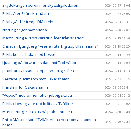
Skyttekungen berömmer skytteligaledaren
2024-09-27 15:04
Eskils åter Skånska mästare
2024-09-25 23:08
Eskils går för tredje DM-titeln
2024-09-23 20:31
Ny tung seger mot Ariana
2024-09-20 22:07
Martin Pringle: ”Försvarsduo åter från skador"
2024-09-19 16:59
Christian Ljungberg: ”Vi är en stark grupp tillsammans"
2024-09-18 22:20
Eskils kom tillbaka med besked
2024-09-14 19:59
Ljusning på forwardssidan mot Trollhättan
2024-09-13 16:09
Jonathan Larsson: ”Öppet spel inget för oss"
2024-09-13 14:13
Veritabel plattmatch mot Oskarshamn
2024-09-07 20:15
Pringle inför Oskarshamn
2024-09-05 22:41
”Poppe” mot formen efter jobbig skada
2024-09-04 07:12
Eskils obesegrade rad bröts av Tvååker
2024-09-01 19:02
Martin Pringle: "Fokus på jobbet prio ett"
2024-08-30 07:48
Philip Mårtensson: ”Tvååkermatchen som att komma
2024-08-28 19:47
hem"