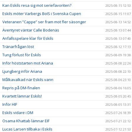
Kan Eskils resa sig mot seriefavoriten?
2025-08-15 12:53
Eskils möter Varbergs BoIS i Svenska Cupen
2025-08-15 11:07
Veteranen ”Cappe” ser fram mot fler säsonger
2025-08-13 14:52
Äventyret väntar Calle Bodenäs
2025-08-13 07:44
Anfallsspelare klar för Eskils
2025-08-13 07:40
Tränarfrågan löst
2025-08-12 17:13
Tung förlust för Eskils
2025-08-09 19:38
Inför höststarten mot Ariana
2025-08-08 22:26
Ljungberg inför Ariana
2025-08-08 22:10
Målkavalkad när Eskils vann
2025-08-06 23:10
Repris på DM-finalen
2025-08-06 16:05
Kvartett lämnar Eskils!
2025-08-05 20:45
Inför HIF
2025-08-05 13:31
Eskils vidare i DM
2025-07-26 18:39
Osama Khattab lämnar EIF
2025-07-21 22:12
Lucas Larsen tillbaka i Eskils
2025-07-12 21:53