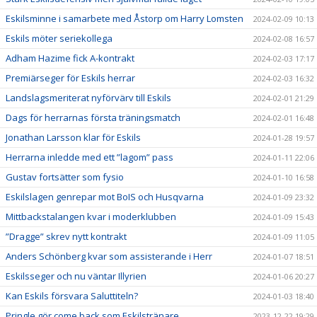
Eskilsminne i samarbete med Åstorp om Harry Lomsten
2024-02-09 10:13
Eskils möter seriekollega
2024-02-08 16:57
Adham Hazime fick A-kontrakt
2024-02-03 17:17
Premiärseger för Eskils herrar
2024-02-03 16:32
Landslagsmeriterat nyförvärv till Eskils
2024-02-01 21:29
Dags för herrarnas första träningsmatch
2024-02-01 16:48
Jonathan Larsson klar för Eskils
2024-01-28 19:57
Herrarna inledde med ett ”lagom” pass
2024-01-11 22:06
Gustav fortsätter som fysio
2024-01-10 16:58
Eskilslagen genrepar mot BoIS och Husqvarna
2024-01-09 23:32
Mittbackstalangen kvar i moderklubben
2024-01-09 15:43
”Dragge” skrev nytt kontrakt
2024-01-09 11:05
Anders Schönberg kvar som assisterande i Herr
2024-01-07 18:51
Eskilsseger och nu väntar Illyrien
2024-01-06 20:27
Kan Eskils försvara Saluttiteln?
2024-01-03 18:40
Pringle gör come back som Eskilstränare
2023-12-22 19:29