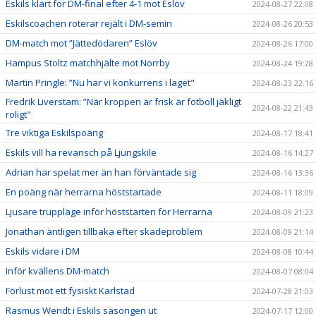
Eskils klart för DM-final efter 4-1 mot Eslöv
2024-08-27 22:08
Eskilscoachen roterar rejält i DM-semin
2024-08-26 20:53
DM-match mot ”Jättedödaren” Eslöv
2024-08-26 17:00
Hampus Stoltz matchhjälte mot Norrby
2024-08-24 19:28
Martin Pringle: ”Nu har vi konkurrens i laget"
2024-08-23 22:16
Fredrik Liverstam: ”När kroppen är frisk är fotboll jäkligt
2024-08-22 21:43
roligt"
Tre viktiga Eskilspoäng
2024-08-17 18:41
Eskils vill ha revansch på Ljungskile
2024-08-16 14:27
Adrian har spelat mer än han förväntade sig
2024-08-16 13:36
En poäng när herrarna höststartade
2024-08-11 18:09
Ljusare truppläge inför höststarten för Herrarna
2024-08-09 21:23
Jonathan äntligen tillbaka efter skadeproblem
2024-08-09 21:14
Eskils vidare i DM
2024-08-08 10:44
Inför kvällens DM-match
2024-08-07 08:04
Förlust mot ett fysiskt Karlstad
2024-07-28 21:03
Rasmus Wendt i Eskils säsongen ut
2024-07-17 12:00