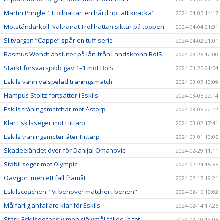
Martin Pringle: ”Trollhättan en hård nöt att knäcka"
2024-04-05 14:17
Motståndarkoll: Vältränat Trollhättan siktar på toppen
2024-04-04 21:31
Slitvargen ”Cappe” spår en tuff serie
2024-04-02 21:01
Rasmus Wendt ansluter på lån från Landskrona BoIS
2024-03-26 12:00
Starkt försvarsjobb gav 1–1 mot BoIS
2024-03-25 21:54
Eskils vann välspelad träningsmatch
2024-03-07 10:09
Hampus Stoltz fortsätter i Eskils
2024-03-05 22:14
Eskils träningsmatchar mot Åstorp
2024-03-05 22:12
Klar Eskilsseger mot Hittarp
2024-03-02 17:41
Eskils träningsmöter åter Hittarp
2024-03-01 10:05
Skadeeländet över för Danijal Omanovic
2024-02-29 11:11
Stabil seger mot Olympic
2024-02-24 15:55
Oavgjort men ett fall framåt
2024-02-17 19:21
Eskilscoachen: ”Vi behöver matcher i benen"
2024-02-16 10:02
Målfarlig anfallare klar för Eskils
2024-02-14 17:26
Stark Eskilsdefensiv men självmål fällde laget
2024-02-10 19:05