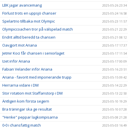
LBK jagar avancemang
2025-05-26 23:34
Förlust trots en uppsjö chanser
2025-05-24 16:58
Spelartrio tillbaka mot Olympic
2025-05-23 11:57
Olympiccoachen tror på välspelad match
2025-05-21 22:29
Endrit alltid beredd ta chansen
2025-05-21 08:12
Oavgjort mot Ariana
2025-05-17 17:37
Jetmir Koci får chansen i seniorlaget
2025-05-17 11:54
Izet inför Ariana
2025-05-17 00:09
Fabian Velander inför Ariana
2025-05-16 23:51
Ariana - favorit med imponerande trupp
2025-05-15 09:42
Herrarna vidare i DM
2025-05-14 22:29
Stor rotation mot Staffanstorp i DM
2025-05-13 22:50
Äntligen kom första segern
2025-05-10 19:29
Bra träningar ska ge resultat
2025-05-10 07:28
"Henke" peppar lagkompisarna
2025-05-08 21:28
0-0 i chansfattig match
2025-05-03 16:49