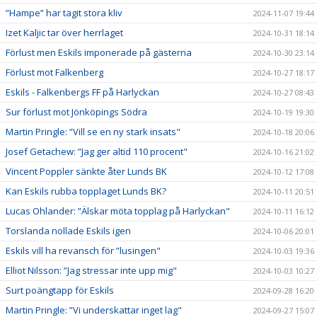
”Hampe” har tagit stora kliv
2024-11-07 19:44
Izet Kaljic tar över herrlaget
2024-10-31 18:14
Förlust men Eskils imponerade på gästerna
2024-10-30 23:14
Förlust mot Falkenberg
2024-10-27 18:17
Eskils - Falkenbergs FF på Harlyckan
2024-10-27 08:43
Sur förlust mot Jönköpings Södra
2024-10-19 19:30
Martin Pringle: ”Vill se en ny stark insats"
2024-10-18 20:06
Josef Getachew: ”Jag ger altid 110 procent"
2024-10-16 21:02
Vincent Poppler sänkte åter Lunds BK
2024-10-12 17:08
Kan Eskils rubba topplaget Lunds BK?
2024-10-11 20:51
Lucas Ohlander: ”Älskar möta topplag på Harlyckan"
2024-10-11 16:12
Torslanda nollade Eskils igen
2024-10-06 20:01
Eskils vill ha revansch för ”lusingen"
2024-10-03 19:36
Elliot Nilsson: ”Jag stressar inte upp mig"
2024-10-03 10:27
Surt poängtapp för Eskils
2024-09-28 16:20
Martin Pringle: ”Vi underskattar inget lag"
2024-09-27 15:07