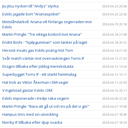
Jiu jitsu nycken till ”Andys” styrka
2024-06-25 20:08
Eskils jagade bort ”Arianaspöket"
2024-06-20 22:42
Motståndarkoll: Ariana vill förlänga segerraden mot
2024-06-19 20:18
Eskils
Martin Pringle: ”Tre viktiga kodord mot Ariana"
2024-06-18 21:08
Endrit Ibishi - ”hjälpgumman” som tänker på laget
2024-06-18 20:51
Heroisk insats gav Eskils poäng mot Torn
2024-06-14 21:55
Svår match väntar mot överraskningen Torns IF
2024-06-13 21:23
Dragos tillbaka efter jobbig meniskskada
2024-06-12 13:26
Superbygget Torns IF - ett starkt hemmalag
2024-06-12 13:11
Hat trick av Viktor Åkerman i DM-seger
2024-06-11 22:45
V Ingelstad gästar Eskils i DM
2024-06-10 20:17
Eskils imponerade i tredje raka segern
2024-06-08 22:20
Martin Pringle: ”Bara att gå ut och tro på det vi gör"
2024-06-07 19:08
Hampus trivs med sin utveckling
2024-06-07 18:49
Norrby IF tillbaka efter djup svacka
2024-06-07 18:29