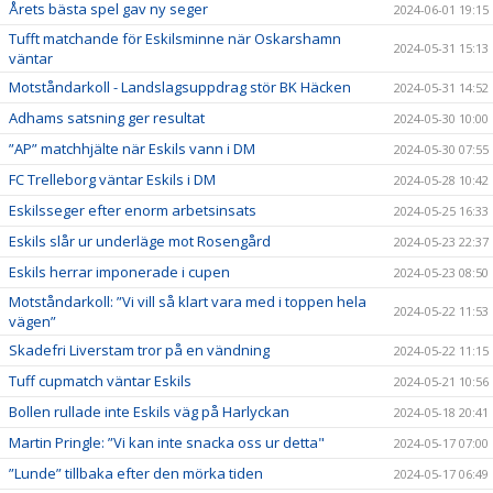
Årets bästa spel gav ny seger
2024-06-01 19:15
Tufft matchande för Eskilsminne när Oskarshamn
2024-05-31 15:13
väntar
Motståndarkoll - Landslagsuppdrag stör BK Häcken
2024-05-31 14:52
Adhams satsning ger resultat
2024-05-30 10:00
”AP” matchhjälte när Eskils vann i DM
2024-05-30 07:55
FC Trelleborg väntar Eskils i DM
2024-05-28 10:42
Eskilsseger efter enorm arbetsinsats
2024-05-25 16:33
Eskils slår ur underläge mot Rosengård
2024-05-23 22:37
Eskils herrar imponerade i cupen
2024-05-23 08:50
Motståndarkoll: ”Vi vill så klart vara med i toppen hela
2024-05-22 11:53
vägen”
Skadefri Liverstam tror på en vändning
2024-05-22 11:15
Tuff cupmatch väntar Eskils
2024-05-21 10:56
Bollen rullade inte Eskils väg på Harlyckan
2024-05-18 20:41
Martin Pringle: ”Vi kan inte snacka oss ur detta"
2024-05-17 07:00
”Lunde” tillbaka efter den mörka tiden
2024-05-17 06:49