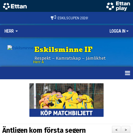
ESKILSCUPEN 2026!
HERR
LOGGA IN
Eskilsminne IF
Respekt – Kamratskap – Jämlikhet
Herr A
HEM
KALENDER
NYHETER
TRUPPEN
Äntligen kom första segern
<
>