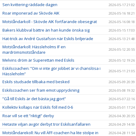
Sen kvittering räddade dagen
2026-05-17 21:02
Roar imponerad av Skövde AIK
2026-05-16 18:21
Motståndarkoll - Skövde AIK fortfarande obesegrat
2026-05-16 08:18
Bakers klubbval bättre än han kunde önska sig
2026-05-15 17:03
Hat-trick av André Gustafson när Eskils briljerade
2026-05-13 21:48
Motståndarkoll: Hässleholms IF en
2026-05-12 20:55
mardrömsmotståndare
Melvins dröm är Superettan med Eskils
2026-05-12 19:26
Eskilscoachen: ”Om vi inte gör jobbet är vi chanslösa i
2026-05-11 21:05
Hässleholm”
Eskils studsade tillbaka med besked
2026-05-09 20:39
Eskilscoachen ser fram emot uppryckning
2026-05-08 19:32
”Gå till Eskils är det bästa jag gjort”
2026-05-07 22:16
Kollektiv kollaps när Eskils föll med 0-6
2026-05-01 17:24
Roar vill se ett ”riktigt” derby
2026-04-30 20:35
Hetaste viljan avgör derbyt tror Eskilsanfallaren
2026-04-29 14:59
Motståndarekoll: Nu vill ÄFF-coachen ha lite stolpe in
2026-04-28 11:54