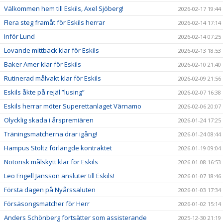
Välkommen hem till Eskils, Axel Sjöberg!
2026-02-17 19:44
Flera steg framåt för Eskils herrar
2026-02-14 17:14
Inför Lund
2026-02-14 07:25
Lovande mittback klar för Eskils
2026-02-13 18:53
Baker Amer klar för Eskils
2026-02-10 21:40
Rutinerad målvakt klar för Eskils
2026-02-09 21:56
Eskils åkte på rejäl ”lusing”
2026-02-07 16:38
Eskils herrar möter Superettanlaget Värnamo
2026-02-06 20:07
Olycklig skada i årspremiären
2026-01-24 17:25
Träningsmatcherna drar igång!
2026-01-24 08:44
Hampus Stoltz förlängde kontraktet
2026-01-19 09:04
Notorisk målskytt klar för Eskils
2026-01-08 16:53
Leo Frigell Jansson ansluter till Eskils!
2026-01-07 18:46
Första dagen på Nyårssaluten
2026-01-03 17:34
Försäsongsmatcher för Herr
2026-01-02 15:14
Anders Schönberg fortsätter som assisterande
2025-12-30 21:19