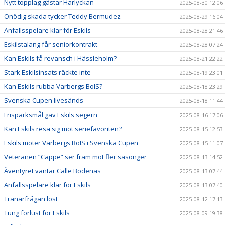
Nytt topplag gästar Harlyckan
2025-08-30 12:06
Onödig skada tycker Teddy Bermudez
2025-08-29 16:04
Anfallsspelare klar för Eskils
2025-08-28 21:46
Eskilstalang får seniorkontrakt
2025-08-28 07:24
Kan Eskils få revansch i Hässleholm?
2025-08-21 22:22
Stark Eskilsinsats räckte inte
2025-08-19 23:01
Kan Eskils rubba Varbergs BoIS?
2025-08-18 23:29
Svenska Cupen livesänds
2025-08-18 11:44
Frisparksmål gav Eskils segern
2025-08-16 17:06
Kan Eskils resa sig mot seriefavoriten?
2025-08-15 12:53
Eskils möter Varbergs BoIS i Svenska Cupen
2025-08-15 11:07
Veteranen ”Cappe” ser fram mot fler säsonger
2025-08-13 14:52
Äventyret väntar Calle Bodenäs
2025-08-13 07:44
Anfallsspelare klar för Eskils
2025-08-13 07:40
Tränarfrågan löst
2025-08-12 17:13
Tung förlust för Eskils
2025-08-09 19:38