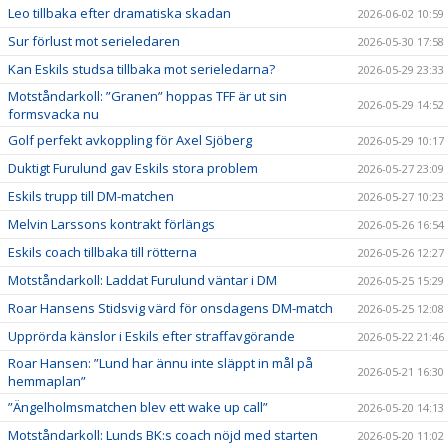
Leo tillbaka efter dramatiska skadan
2026-06-02 10:59
Sur förlust mot serieledaren
2026-05-30 17:58
Kan Eskils studsa tillbaka mot serieledarna?
2026-05-29 23:33
Motståndarkoll: ”Granen” hoppas TFF är ut sin
2026-05-29 14:52
formsvacka nu
Golf perfekt avkoppling för Axel Sjöberg
2026-05-29 10:17
Duktigt Furulund gav Eskils stora problem
2026-05-27 23:09
Eskils trupp till DM-matchen
2026-05-27 10:23
Melvin Larssons kontrakt förlängs
2026-05-26 16:54
Eskils coach tillbaka till rötterna
2026-05-26 12:27
Motståndarkoll: Laddat Furulund väntar i DM
2026-05-25 15:29
Roar Hansens Stidsvig värd för onsdagens DM-match
2026-05-25 12:08
Upprörda känslor i Eskils efter straffavgörande
2026-05-22 21:46
Roar Hansen: ”Lund har ännu inte släppt in mål på
2026-05-21 16:30
hemmaplan”
”Ängelholmsmatchen blev ett wake up call”
2026-05-20 14:13
Motståndarkoll: Lunds BK:s coach nöjd med starten
2026-05-20 11:02