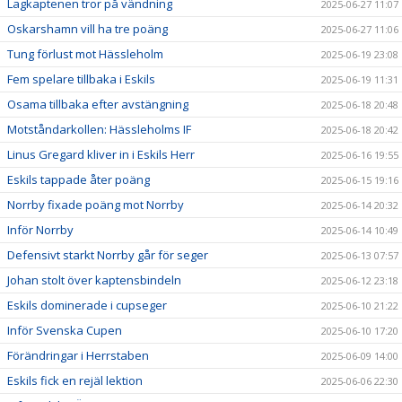
Lagkaptenen tror på vändning
2025-06-27 11:07
Oskarshamn vill ha tre poäng
2025-06-27 11:06
Tung förlust mot Hässleholm
2025-06-19 23:08
Fem spelare tillbaka i Eskils
2025-06-19 11:31
Osama tillbaka efter avstängning
2025-06-18 20:48
Motståndarkollen: Hässleholms IF
2025-06-18 20:42
Linus Gregard kliver in i Eskils Herr
2025-06-16 19:55
Eskils tappade åter poäng
2025-06-15 19:16
Norrby fixade poäng mot Norrby
2025-06-14 20:32
Inför Norrby
2025-06-14 10:49
Defensivt starkt Norrby går för seger
2025-06-13 07:57
Johan stolt över kaptensbindeln
2025-06-12 23:18
Eskils dominerade i cupseger
2025-06-10 21:22
Inför Svenska Cupen
2025-06-10 17:20
Förändringar i Herrstaben
2025-06-09 14:00
Eskils fick en rejäl lektion
2025-06-06 22:30