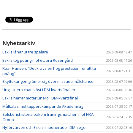
Nyhetsarkiv
Eskils lånar ut tre spelare
2026-08-08 17:47
Eskils tog poäng mot ett bra Rosengård
2026-08-08 17:26
Roar Hansen: ”Det krävs en hög prestation för att ta
2026-08-07 21:31
poäng”
Skyttekungen grämer sig över missade målchanser
2026-08-07 09:06
Ungt Linero chanslöst i DM-kvartsfinalen
2026-08-06 08:36
Eskils herrar möter Linero i DM-kvartsfinal
2026-08-05 08:57
Målkalas mot tappert kämpande Akademilag
2026-07-25 20:17
Solskenshistoria bakom träningsmatchen mot NKA
2026-07-24 17:35
Group
Nyförvärven och Eskils imponerade i DM-seger
2026-07-22 23:16