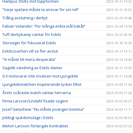
Hampus Stoltz mot toppformen
2025-10-31 13:32
”Varje spelare måste ta ansvar för sin roll”
2025-10-31 10:02
Tråkig avslutning i derbyt
2025-10-26 19:48
Fabian Velander: ”För många enkla mål bakåt”
2025-10-24 15:54
Tuff derbykamp väntar för Eskils
2025-10-23 20:39
Storseger för fokuserat Eskils
2025-10-18 19:50
Eskilscoachen vill se fler avslut
2025-10-17 13:11
”Vi måste bli mera desperata”
2025-10-16 16:46
Sagolik vändning av Eskils damer
2025-10-12 15:59
0-3 motsvarar inte insatsen mot Ljungskile
2025-10-11 16:38
Ljungskilematchen inspirerande tycker Elliot
2025-10-09 21:34
Årets svåraste match väntar herrarna
2025-10-09 21:28
Firma Larsson/Lindahl fixade segern
2025-10-05 20:21
Josef Getachew: ”Nu måste poängen komma”
2025-10-05 11:11
Jobbigt sjukdomsläge i Eskils
2025-10-03 08:03
Melvin Larsson förlängde kontraktet
2025-10-03 07:55