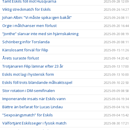
Tamt Eskils föll mot Husqvarna
2025-09-28 12:09
Viktig streckmatch för Eskils
2025-09-26 14:27
Johan Albin: ”Vi måste spika igen bakåt”
2025-09-26 08:11
Orgie i målchanser men förlust
2025-09-20 16:44
”Jonthe” slarvar inte med sin hjärnskakning
2025-09-20 08:19
Schönberg inför Torslanda
2025-09-20 08:11
Känslosamt förväl för Filip
2025-09-15 11:26
Årets suraste förlust
2025-09-14 20:42
Trotjänaren Filip lämnar efter 23 år
2025-09-13 17:00
Eskils mot lag i hysterisk form
2025-09-13 10:00
Eskils föll trots bländande målvaktsspel
2025-09-10 22:50
Stor rotation i DM-semifinalen
2025-09-09 08:58
Imponerande insats när Eskils vann
2025-09-06 19:34
Bättre än befarat för Lucas Lindau
2025-09-04 16:16
”Sexpoängsmatch” för Eskils
2025-09-04 15:42
Välförtjänt Eskilsseger i fysisk match
2025-08-30 17:21