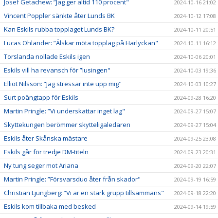
Josef Getachew: ”Jag ger altid 110 procent"
2024-10-16 21:02
Vincent Poppler sänkte åter Lunds BK
2024-10-12 17:08
Kan Eskils rubba topplaget Lunds BK?
2024-10-11 20:51
Lucas Ohlander: ”Älskar möta topplag på Harlyckan"
2024-10-11 16:12
Torslanda nollade Eskils igen
2024-10-06 20:01
Eskils vill ha revansch för ”lusingen"
2024-10-03 19:36
Elliot Nilsson: ”Jag stressar inte upp mig"
2024-10-03 10:27
Surt poängtapp för Eskils
2024-09-28 16:20
Martin Pringle: ”Vi underskattar inget lag"
2024-09-27 15:07
Skyttekungen berömmer skytteligaledaren
2024-09-27 15:04
Eskils åter Skånska mästare
2024-09-25 23:08
Eskils går för tredje DM-titeln
2024-09-23 20:31
Ny tung seger mot Ariana
2024-09-20 22:07
Martin Pringle: ”Försvarsduo åter från skador"
2024-09-19 16:59
Christian Ljungberg: ”Vi är en stark grupp tillsammans"
2024-09-18 22:20
Eskils kom tillbaka med besked
2024-09-14 19:59