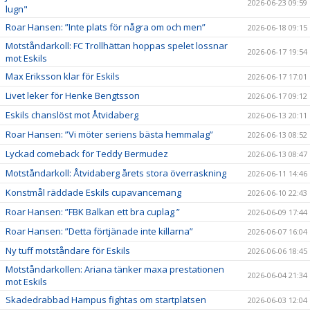
2026-06-23 09:59
lugn"
Roar Hansen: ”Inte plats för några om och men”
2026-06-18 09:15
Motståndarkoll: FC Trollhättan hoppas spelet lossnar
2026-06-17 19:54
mot Eskils
Max Eriksson klar för Eskils
2026-06-17 17:01
Livet leker för Henke Bengtsson
2026-06-17 09:12
Eskils chanslöst mot Åtvidaberg
2026-06-13 20:11
Roar Hansen: ”Vi möter seriens bästa hemmalag”
2026-06-13 08:52
Lyckad comeback för Teddy Bermudez
2026-06-13 08:47
Motståndarkoll: Åtvidaberg årets stora överraskning
2026-06-11 14:46
Konstmål räddade Eskils cupavancemang
2026-06-10 22:43
Roar Hansen: ”FBK Balkan ett bra cuplag ”
2026-06-09 17:44
Roar Hansen: ”Detta förtjänade inte killarna”
2026-06-07 16:04
Ny tuff motståndare för Eskils
2026-06-06 18:45
Motståndarkollen: Ariana tänker maxa prestationen
2026-06-04 21:34
mot Eskils
Skadedrabbad Hampus fightas om startplatsen
2026-06-03 12:04