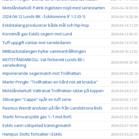
Motståndarkoll: Patrik Ingelsten nöjd med seriestarten
2024-04-18 09:35
2024-04-12 Lunds BK - Eskilsminne IF 1-2 (0-1)
2024-04-16 20:34
Eskilstalang producerar både mål och hip-hop
2024-04-16 11:29
Konstmål gav Eskils segern mot Lund
2024-04-13 00:31
Tuff uppgift väntar mot serieledaren
2024-04-12 07:00
Mittbackstalangen hyllar sammanhållningen
2024-04-10 21:02
MOTSTÅNDARKOLL: Väl förberett Lunds BK i
2024-04-09 20:45
serieledning
Imponerande segermatch mot Trollhättan
2024-04-06 20:14
Martin Pringle: ”Trollhättan en hård nöt att knäcka"
2024-04-05 14:17
Motståndarkoll: Vältränat Trollhättan siktar på toppen
2024-04-04 21:31
Slitvargen ”Cappe” spår en tuff serie
2024-04-02 21:01
Rasmus Wendt ansluter på lån från Landskrona BoIS
2024-03-26 12:00
Starkt försvarsjobb gav 1–1 mot BoIS
2024-03-25 21:54
Eskils vann välspelad träningsmatch
2024-03-07 10:09
Hampus Stoltz fortsätter i Eskils
2024-03-05 22:14