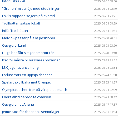
Inför Eskils - ÄFF
2025-06-06 08:00
”Granen” missnöjd med utdelningen
2025-06-05 22:19
Eskils tappade segern på övertid
2025-06-01 21:25
Trollhättan satsar lokalt
2025-06-01 08:59
Inför Trollhättan
2025-05-31 15:55
Melvin - passar på alla positioner
2025-05-30 20:51
Oavgjort i Lund
2025-05-28 23:20
Hugo har fått sitt genombrott i år
2025-05-28 07:40
Izet "Vi måste bli vassare i boxarna"
2025-05-27 21:36
LBK jagar avancemang
2025-05-26 23:34
Förlust trots en uppsjö chanser
2025-05-24 16:58
Spelartrio tillbaka mot Olympic
2025-05-23 11:57
Olympiccoachen tror på välspelad match
2025-05-21 22:29
Endrit alltid beredd ta chansen
2025-05-21 08:12
Oavgjort mot Ariana
2025-05-17 17:37
Jetmir Koci får chansen i seniorlaget
2025-05-17 11:54