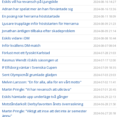
Eskils vill ha revansch på Ljungskile
2024-08-16 14:27
Adrian har spelat mer än han förväntade sig
2024-08-16 13:36
En poäng när herrarna höststartade
2024-08-11 18:09
Ljusare truppläge inför höststarten för Herrarna
2024-08-09 21:23
Jonathan äntligen tillbaka efter skadeproblem
2024-08-09 21:14
Eskils vidare i DM
2024-08-08 10:44
Inför kvällens DM-match
2024-08-07 08:04
Förlust mot ett fysiskt Karlstad
2024-07-28 21:03
Rasmus Wendt i Eskils säsongen ut
2024-07-17 12:00
IF Elfsborg väntar i Svenska Cupen
2024-07-09 18:35
Sent Olympicmål grumlade glädjen
2024-07-03 23:03
Melvin Larsson: "En för alla, alla för en vårt motto"
2024-07-02 11:41
Martin Pringle: ”Vi har revansch att utkräva"
2024-07-01 20:45
Eskils hämtade upp underläge två gånger
2024-06-29 22:13
Motståndarkoll: Derbyfavoriten årets överraskning
2024-06-28 21:50
Martin Pringle: ”Viktigt att inse att det inte är semester
2024-06-27 20:18
ännu"