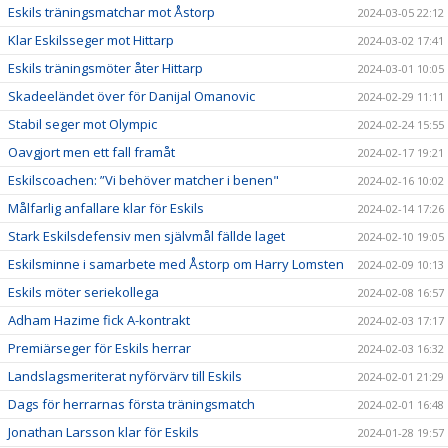
Eskils träningsmatchar mot Åstorp
2024-03-05 22:12
Klar Eskilsseger mot Hittarp
2024-03-02 17:41
Eskils träningsmöter åter Hittarp
2024-03-01 10:05
Skadeeländet över för Danijal Omanovic
2024-02-29 11:11
Stabil seger mot Olympic
2024-02-24 15:55
Oavgjort men ett fall framåt
2024-02-17 19:21
Eskilscoachen: ”Vi behöver matcher i benen"
2024-02-16 10:02
Målfarlig anfallare klar för Eskils
2024-02-14 17:26
Stark Eskilsdefensiv men självmål fällde laget
2024-02-10 19:05
Eskilsminne i samarbete med Åstorp om Harry Lomsten
2024-02-09 10:13
Eskils möter seriekollega
2024-02-08 16:57
Adham Hazime fick A-kontrakt
2024-02-03 17:17
Premiärseger för Eskils herrar
2024-02-03 16:32
Landslagsmeriterat nyförvärv till Eskils
2024-02-01 21:29
Dags för herrarnas första träningsmatch
2024-02-01 16:48
Jonathan Larsson klar för Eskils
2024-01-28 19:57