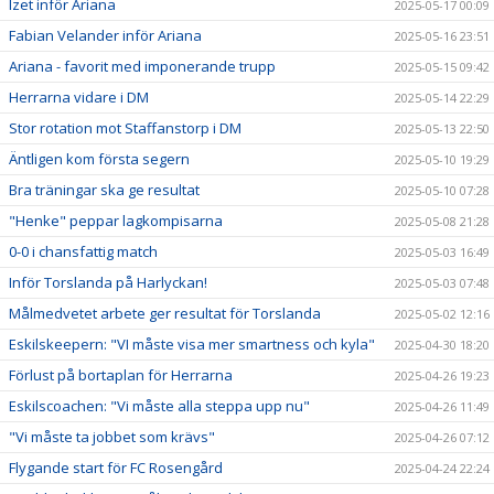
Izet inför Ariana
2025-05-17 00:09
Fabian Velander inför Ariana
2025-05-16 23:51
Ariana - favorit med imponerande trupp
2025-05-15 09:42
Herrarna vidare i DM
2025-05-14 22:29
Stor rotation mot Staffanstorp i DM
2025-05-13 22:50
Äntligen kom första segern
2025-05-10 19:29
Bra träningar ska ge resultat
2025-05-10 07:28
"Henke" peppar lagkompisarna
2025-05-08 21:28
0-0 i chansfattig match
2025-05-03 16:49
Inför Torslanda på Harlyckan!
2025-05-03 07:48
Målmedvetet arbete ger resultat för Torslanda
2025-05-02 12:16
Eskilskeepern: "VI måste visa mer smartness och kyla"
2025-04-30 18:20
Förlust på bortaplan för Herrarna
2025-04-26 19:23
Eskilscoachen: "Vi måste alla steppa upp nu"
2025-04-26 11:49
"Vi måste ta jobbet som krävs"
2025-04-26 07:12
Flygande start för FC Rosengård
2025-04-24 22:24