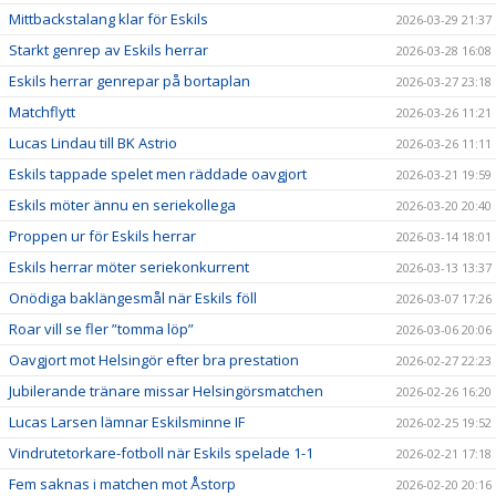
Mittbackstalang klar för Eskils
2026-03-29 21:37
Starkt genrep av Eskils herrar
2026-03-28 16:08
Eskils herrar genrepar på bortaplan
2026-03-27 23:18
Matchflytt
2026-03-26 11:21
Lucas Lindau till BK Astrio
2026-03-26 11:11
Eskils tappade spelet men räddade oavgjort
2026-03-21 19:59
Eskils möter ännu en seriekollega
2026-03-20 20:40
Proppen ur för Eskils herrar
2026-03-14 18:01
Eskils herrar möter seriekonkurrent
2026-03-13 13:37
Onödiga baklängesmål när Eskils föll
2026-03-07 17:26
Roar vill se fler ”tomma löp”
2026-03-06 20:06
Oavgjort mot Helsingör efter bra prestation
2026-02-27 22:23
Jubilerande tränare missar Helsingörsmatchen
2026-02-26 16:20
Lucas Larsen lämnar Eskilsminne IF
2026-02-25 19:52
Vindrutetorkare-fotboll när Eskils spelade 1-1
2026-02-21 17:18
Fem saknas i matchen mot Åstorp
2026-02-20 20:16