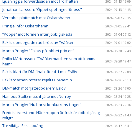
Ljusning på forwardssidan mot Trollhättan
2024-09-13 16:09
Jonathan Larsson: ”Öppet spel inget för oss"
2024-09-13 14:13
Veritabel plattmatch mot Oskarshamn
2024-09-07 20:15
Pringle inför Oskarshamn
2024-09-05 22:41
”Poppe” mot formen efter jobbig skada
2024-09-04 07:12
Eskils obesegrade rad bröts av Tvååker
2024-09-01 19:02
Martin Pringle: "Fokus på jobbet prio ett"
2024-08-30 07:48
Philip Mårtensson: ”Tvååkermatchen som att komma
2024-08-28 19:47
hem"
Eskils klart för DM-final efter 4-1 mot Eslöv
2024-08-27 22:08
Eskilscoachen roterar rejält i DM-semin
2024-08-26 20:53
DM-match mot ”Jättedödaren” Eslöv
2024-08-26 17:00
Hampus Stoltz matchhjälte mot Norrby
2024-08-24 19:28
Martin Pringle: ”Nu har vi konkurrens i laget"
2024-08-23 22:16
Fredrik Liverstam: ”När kroppen är frisk är fotboll jäkligt
2024-08-22 21:43
roligt"
Tre viktiga Eskilspoäng
2024-08-17 18:41