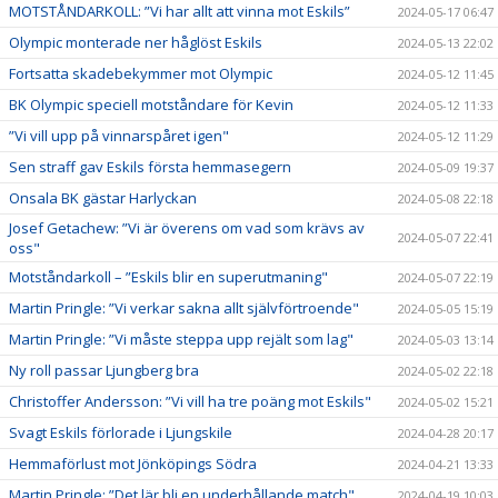
MOTSTÅNDARKOLL: ”Vi har allt att vinna mot Eskils”
2024-05-17 06:47
Olympic monterade ner håglöst Eskils
2024-05-13 22:02
Fortsatta skadebekymmer mot Olympic
2024-05-12 11:45
BK Olympic speciell motståndare för Kevin
2024-05-12 11:33
”Vi vill upp på vinnarspåret igen"
2024-05-12 11:29
Sen straff gav Eskils första hemmasegern
2024-05-09 19:37
Onsala BK gästar Harlyckan
2024-05-08 22:18
Josef Getachew: ”Vi är överens om vad som krävs av
2024-05-07 22:41
oss"
Motståndarkoll – ”Eskils blir en superutmaning"
2024-05-07 22:19
Martin Pringle: ”Vi verkar sakna allt självförtroende"
2024-05-05 15:19
Martin Pringle: ”Vi måste steppa upp rejält som lag"
2024-05-03 13:14
Ny roll passar Ljungberg bra
2024-05-02 22:18
Christoffer Andersson: ”Vi vill ha tre poäng mot Eskils"
2024-05-02 15:21
Svagt Eskils förlorade i Ljungskile
2024-04-28 20:17
Hemmaförlust mot Jönköpings Södra
2024-04-21 13:33
Martin Pringle: ”Det lär bli en underhållande match"
2024-04-19 10:03