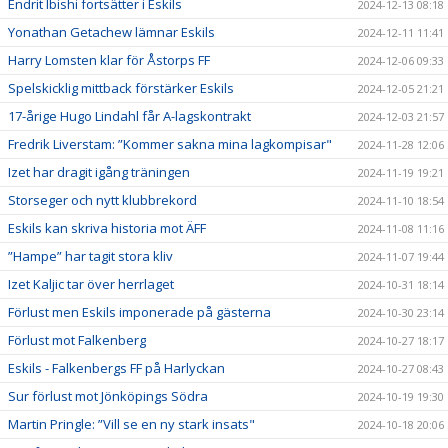
Endrit Ibishi fortsätter i Eskils
2024-12-13 08:18
Yonathan Getachew lämnar Eskils
2024-12-11 11:41
Harry Lomsten klar för Åstorps FF
2024-12-06 09:33
Spelskicklig mittback förstärker Eskils
2024-12-05 21:21
17-årige Hugo Lindahl får A-lagskontrakt
2024-12-03 21:57
Fredrik Liverstam: ”Kommer sakna mina lagkompisar"
2024-11-28 12:06
Izet har dragit igång träningen
2024-11-19 19:21
Storseger och nytt klubbrekord
2024-11-10 18:54
Eskils kan skriva historia mot ÄFF
2024-11-08 11:16
”Hampe” har tagit stora kliv
2024-11-07 19:44
Izet Kaljic tar över herrlaget
2024-10-31 18:14
Förlust men Eskils imponerade på gästerna
2024-10-30 23:14
Förlust mot Falkenberg
2024-10-27 18:17
Eskils - Falkenbergs FF på Harlyckan
2024-10-27 08:43
Sur förlust mot Jönköpings Södra
2024-10-19 19:30
Martin Pringle: ”Vill se en ny stark insats"
2024-10-18 20:06