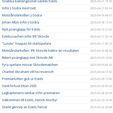
Snabba baklängesmål sänkte Eskils
2025-04-21 19:55
Inför J-Södra med Izet!
2025-04-21 00:16
Motståndarkollen: J-Södra
2025-04-19 08:37
Johan Albin inför J-Södra
2025-04-18 11:41
Nytt poängtapp för Eskils
2025-04-12 21:02
Eskilscoachen inför IFK Skövde
2025-04-11 20:14
"Lunde" hoppas bli startspelare
2025-04-11 00:12
Motståndarkollen: IFK Skövde bättre än resultaten
2025-04-10 08:52
Bittert poängtapp mot Skövde AIK
2025-04-05 16:02
Fyra spelare missar Skövdematchen
2025-04-05 00:33
Charbel Abraham vill ha revansch
2025-04-04 13:52
Premiärluften gick ur Eskils
2025-03-29 17:00
Väskförbud Ettan 2025
2025-03-29 09:52
Lagkaptenens tankar inför premiären
2025-03-28 20:29
Välkommen till Eskils, Henrik Norrby!
2025-03-25 14:56
Starkt genrep av Eskils herrar
2025-03-22 20:08