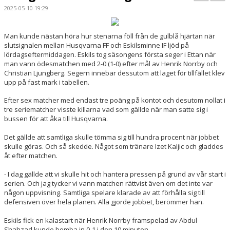
BILDGALLERI
2025-05-10 19:29
KONTAKT
Man kunde nästan höra hur stenarna föll från de gulblå hjärtan när
slutsignalen mellan Husqvarna FF och Eskilsminne IF ljöd på
MATCHER
lördagseftermiddagen. Eskils tog säsongens första seger i Ettan när
man vann ödesmatchen med 2-0 (1-0) efter mål av Henrik Norrby och
ETTAN SÖDRA
Christian Ljungberg. Segern innebar dessutom att laget för tillfället klev
upp på fast mark i tabellen.
Efter sex matcher med endast tre poäng på kontot och desutom nollat i
tre seriematcher visste killarna vad som gällde när man satte sig i
bussen för att åka till Husqvarna.
Det gällde att samtliga skulle tömma sig till hundra procent när jobbet
skulle göras. Och så skedde. Något som tränare Izet Kaljic och gladdes
åt efter matchen.
- I dag gällde att vi skulle hit och hantera pressen på grund av vår start i
serien. Och jag tycker vi vann matchen rättvist även om det inte var
någon uppvisning. Samtliga spelare klarade av att förhålla sig till
defensiven över hela planen. Alla gjorde jobbet, berömmer han.
Eskils fick en kalastart när Henrik Norrby framspelad av Abdul
Shahzad kunde bomba in 0-1 i den 10 minuten.