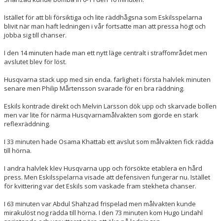
Istället för att bli försiktiga och lite räddhågsna som Eskilsspelarna
blivit när man haft ledningen i vår fortsatte man att pressa högt och
jobba sig till chanser.
I den 14 minuten hade man ett nytt läge centralt i straffområdet men
avslutet blev för löst.
Husqvarna stack upp med sin enda. farlighet i första halvlek minuten
senare men Philip Mårtensson svarade för en bra räddning.
Eskils kontrade direkt och Melvin Larsson dök upp och skarvade bollen
men var lite för närma Husqvarnamålvakten som gjorde en stark
reflexräddning.
I 33 minuten hade Osama Khattab ett avslut som målvakten fick rädda
till hörna.
I andra halvlek klev Husqvarna upp och försökte etablera en hård
press. Men Eskilsspelarna visade att defensiven fungerar nu. Istället
för kvittering var det Eskils som vaskade fram stekheta chanser.
I 63 minuten var Abdul Shahzad frispelad men målvakten kunde
mirakulöst nog rädda till hörna. I den 73 minuten kom Hugo Lindahl