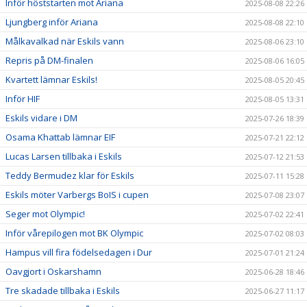
Inför höststarten mot Ariana
2025-08-08 22:26
Ljungberg inför Ariana
2025-08-08 22:10
Målkavalkad när Eskils vann
2025-08-06 23:10
Repris på DM-finalen
2025-08-06 16:05
Kvartett lämnar Eskils!
2025-08-05 20:45
Inför HIF
2025-08-05 13:31
Eskils vidare i DM
2025-07-26 18:39
Osama Khattab lämnar EIF
2025-07-21 22:12
Lucas Larsen tillbaka i Eskils
2025-07-12 21:53
Teddy Bermudez klar för Eskils
2025-07-11 15:28
Eskils möter Varbergs BoIS i cupen
2025-07-08 23:07
Seger mot Olympic!
2025-07-02 22:41
Inför vårepilogen mot BK Olympic
2025-07-02 08:03
Hampus vill fira födelsedagen i Dur
2025-07-01 21:24
Oavgjort i Oskarshamn
2025-06-28 18:46
Tre skadade tillbaka i Eskils
2025-06-27 11:17