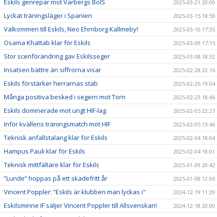
Eskils genrepar mot Varbergs BoIS
2025-03-21 20:09
Lyckat träningsläger i Spanien
2025-03-15 18:59
Välkommen till Eskils, Neo Ehrnborg Kallmeby!
2025-03-10 17:35
Osama Khattab klar för Eskils
2025-03-09 17:15
Stor scenförändring gav Eskilsseger
2025-03-08 18:32
Insatsen bättre än siffrorna visar
2025-02-28 22:16
Eskils förstärker herrarnas stab
2025-02-26 19:04
Många positiva besked i segern mot Torn
2025-02-23 18:46
Eskils dominerade mot ungt HIF-lag
2025-02-05 22:27
Inför kvällens träningsmatch mot HIF
2025-02-05 13:46
Teknisk anfallstalang klar för Eskils
2025-02-04 18:04
Hampus Pauli klar för Eskils
2025-02-04 18:01
Teknisk mittfältare klar för Eskils
2025-01-09 20:42
”Lunde” hoppas på ett skadefritt år
2025-01-08 12:06
Vincent Poppler: ”Eskils är klubben man lyckas i"
2024-12-19 11:39
Eskilsminne IF säljer Vincent Poppler till Allsvenskan!
2024-12-18 20:00