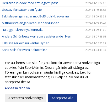
Herrarna inledde med ett ”lagom” pass
2024-01-11 22:06
Gustav fortsätter som fysio
2024-01-10 16:58
Eskilslagen genrepar mot BoIS och Husqvarna
2024-01-09 23:32
Mittbackstalangen kvar i moderklubben
2024-01-09 15:43
”Dragge” skrev nytt kontrakt
2024-01-09 11:05
Anders Schönberg kvar som assisterande i Herr
2024-01-07 18:51
Eskilsseger och nu väntar Illyrien
2024-01-06 20:27
Kan Eskils försvara Saluttiteln?
2024-01-03 18:40
Pringle gör come back som Eskilstränare
2023-12-22 19:29
För att hemsidan ska fungera korrekt använder vi nödvändiga
Patrik Ingelsten avslutar sitt tränaruppdrag i
2023-12-22 18:24
Eskilsminne IF
cookies från SportAdmin. Dessa går inte att stänga av.
Föreningen kan också använda frivilliga cookies, t.ex. för
Endrit Ibishi skrev nytt kontrakt
2023-12-17 18:44
statistik eller marknadsföring. Du väljer själv om du vill
Rutinerad målvakt klar för Eskils
2023-12-15 17:32
acceptera dessa.
Hemvändare ny målvaktstränare
2023-12-13 13:34
Anpassa dina val
Skyttekungen signerade nytt kontrakt
2023-12-04 21:47
Acceptera nödvändiga
Acceptera alla
Fredrik Liverstam fortsätter i Eskils
2023-11-20 17:16
Hampus Stoltz uttagen till Morgondagens stjärnor
2023-11-14 10:15