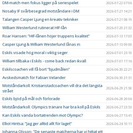
DM-match men fokus ligger på seriespelet
2026-07-22 07:06
Nosaby IF svårbesegrad motståndare i DM
2026-07-21 14:21
Talangen Casper Ljung en kreativ tekniker
2026-07-21 08:19
William Westerlund rutinerat HIF-lån
2026-07-20 21:32
Roar Hansen: ”HIF-lånen höjer truppens kvalitet”
2026-07-13 17:03
Casper Ljung & William Westerlund lånas in
2026-07-13 09:00
Eskils visade hög moral i viktig seger
2026-07-01 23:10
William tillbaka i Eskils - come back redan ikväll
2026-07-01 17:16
Eskilscoachen vill få bort ”bjudmålen”
2026-06-30 22:21
Avskedsmatch för Fabian Velander
2026-06-30 21:51
Motståndarkoll: Kristianstadcoachen vill dra det längsta
2026-06-29 21:50
strået
Eskils bjöd på mål och förlorade
2026-06-28 20:06
Motståndarkoll: Olympics tränare har bra koll på Eskils
2026-06-27 23:53
Kan Eskils vända bortatrenden mot Olympic?
2026-06-27 15:41
Elliot Hintsa: ”Jag ger alltid allt för laget”
2026-06-24 10:11
Johanna Olsson: "De senaste matcherna har vi hittat ett