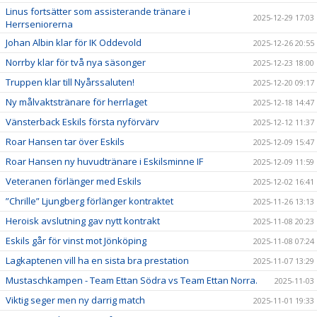
Linus fortsätter som assisterande tränare i
2025-12-29 17:03
Herrseniorerna
Johan Albin klar för IK Oddevold
2025-12-26 20:55
Norrby klar för två nya säsonger
2025-12-23 18:00
Truppen klar till Nyårssaluten!
2025-12-20 09:17
Ny målvaktstränare för herrlaget
2025-12-18 14:47
Vänsterback Eskils första nyförvärv
2025-12-12 11:37
Roar Hansen tar över Eskils
2025-12-09 15:47
Roar Hansen ny huvudtränare i Eskilsminne IF
2025-12-09 11:59
Veteranen förlänger med Eskils
2025-12-02 16:41
”Chrille” Ljungberg förlänger kontraktet
2025-11-26 13:13
Heroisk avslutning gav nytt kontrakt
2025-11-08 20:23
Eskils går för vinst mot Jönköping
2025-11-08 07:24
Lagkaptenen vill ha en sista bra prestation
2025-11-07 13:29
Mustaschkampen - Team Ettan Södra vs Team Ettan Norra.
2025-11-03
Viktig seger men ny darrig match
2025-11-01 19:33