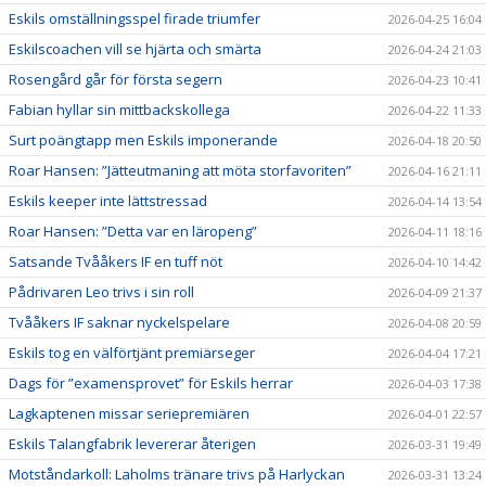
Eskils omställningsspel firade triumfer
2026-04-25 16:04
Eskilscoachen vill se hjärta och smärta
2026-04-24 21:03
Rosengård går för första segern
2026-04-23 10:41
Fabian hyllar sin mittbackskollega
2026-04-22 11:33
Surt poängtapp men Eskils imponerande
2026-04-18 20:50
Roar Hansen: ”Jätteutmaning att möta storfavoriten”
2026-04-16 21:11
Eskils keeper inte lättstressad
2026-04-14 13:54
Roar Hansen: ”Detta var en läropeng”
2026-04-11 18:16
Satsande Tvååkers IF en tuff nöt
2026-04-10 14:42
Pådrivaren Leo trivs i sin roll
2026-04-09 21:37
Tvååkers IF saknar nyckelspelare
2026-04-08 20:59
Eskils tog en välförtjänt premiärseger
2026-04-04 17:21
Dags för ”examensprovet” för Eskils herrar
2026-04-03 17:38
Lagkaptenen missar seriepremiären
2026-04-01 22:57
Eskils Talangfabrik levererar återigen
2026-03-31 19:49
Motståndarkoll: Laholms tränare trivs på Harlyckan
2026-03-31 13:24