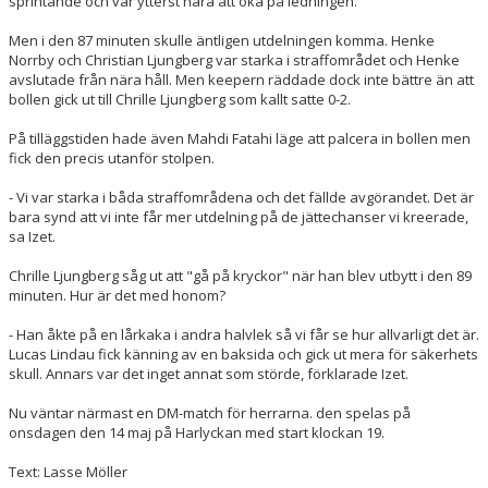
sprintande och var ytterst nära att öka på ledningen.
Men i den 87 minuten skulle äntligen utdelningen komma. Henke
Norrby och Christian Ljungberg var starka i straffområdet och Henke
avslutade från nära håll. Men keepern räddade dock inte bättre än att
bollen gick ut till Chrille Ljungberg som kallt satte 0-2.
På tilläggstiden hade även Mahdi Fatahi läge att palcera in bollen men
fick den precis utanför stolpen.
- Vi var starka i båda straffområdena och det fällde avgörandet. Det är
bara synd att vi inte får mer utdelning på de jättechanser vi kreerade,
sa Izet.
Chrille Ljungberg såg ut att "gå på kryckor" när han blev utbytt i den 89
minuten. Hur är det med honom?
- Han åkte på en lårkaka i andra halvlek så vi får se hur allvarligt det är.
Lucas Lindau fick känning av en baksida och gick ut mera för säkerhets
skull. Annars var det inget annat som störde, förklarade Izet.
Nu väntar närmast en DM-match för herrarna. den spelas
på
onsdagen den 14 maj
på Harlyckan med start
klockan 19
.
Text: Lasse Möller