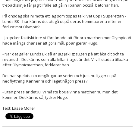
trebackslinje får jag tillfälle att gå in i banan också, betonar han.
På onsdag ska ni möta ett lag som tippas ta klivet upp i Superettan -
Lunds BK - hur känns det att gå ut på deras hemmaarena efter er
förlust mot Olympic?
- Ja tycker faktiskt inte vi förtjänade att förlora matchen mot Olympic. Vi
hade många chanser att göra mål, poängterar Hugo.
- När det gäller Lunds Bk så är jag jäkligt sugen på att åka dit och ta
revansch. Det känns som alla killar i laget är det. Vi vill studsa tillbaka
efter Olympicmatchen, förklarar han.
Det har spelats nio omgångar av serien och just nu ligger ni på
nedflyttning. Känner ni och laget någon press?
- Liten press är det ju. Vi måste börja vinna matcher nu men det
kommer. Det känns så, tycker Hugo.
Text: Lasse Möller