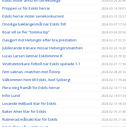
Eskils möter ännu en seriekollega
2026-03-20 20:40
Proppen ur för Eskils herrar
2026-03-14 18:01
Eskils herrar möter seriekonkurrent
2026-03-13 13:37
Onödiga baklängesmål när Eskils föll
2026-03-07 17:26
Roar vill se fler ”tomma löp”
2026-03-06 20:06
Oavgjort mot Helsingör efter bra prestation
2026-02-27 22:23
Jubilerande tränare missar Helsingörsmatchen
2026-02-26 16:20
Lucas Larsen lämnar Eskilsminne IF
2026-02-25 19:52
Vindrutetorkare-fotboll när Eskils spelade 1-1
2026-02-21 17:18
Fem saknas i matchen mot Åstorp
2026-02-20 20:16
Välkommen hem till Eskils, Axel Sjöberg!
2026-02-17 19:44
Flera steg framåt för Eskils herrar
2026-02-14 17:14
Inför Lund
2026-02-14 07:25
Lovande mittback klar för Eskils
2026-02-13 18:53
Baker Amer klar för Eskils
2026-02-10 21:40
Rutinerad målvakt klar för Eskils
2026-02-09 21:56