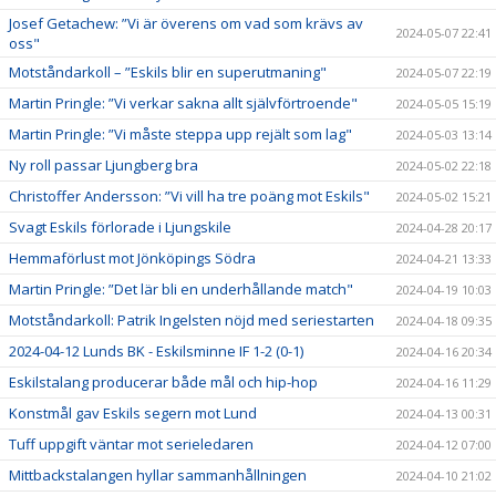
Josef Getachew: ”Vi är överens om vad som krävs av
2024-05-07 22:41
oss"
Motståndarkoll – ”Eskils blir en superutmaning"
2024-05-07 22:19
Martin Pringle: ”Vi verkar sakna allt självförtroende"
2024-05-05 15:19
Martin Pringle: ”Vi måste steppa upp rejält som lag"
2024-05-03 13:14
Ny roll passar Ljungberg bra
2024-05-02 22:18
Christoffer Andersson: ”Vi vill ha tre poäng mot Eskils"
2024-05-02 15:21
Svagt Eskils förlorade i Ljungskile
2024-04-28 20:17
Hemmaförlust mot Jönköpings Södra
2024-04-21 13:33
Martin Pringle: ”Det lär bli en underhållande match"
2024-04-19 10:03
Motståndarkoll: Patrik Ingelsten nöjd med seriestarten
2024-04-18 09:35
2024-04-12 Lunds BK - Eskilsminne IF 1-2 (0-1)
2024-04-16 20:34
Eskilstalang producerar både mål och hip-hop
2024-04-16 11:29
Konstmål gav Eskils segern mot Lund
2024-04-13 00:31
Tuff uppgift väntar mot serieledaren
2024-04-12 07:00
Mittbackstalangen hyllar sammanhållningen
2024-04-10 21:02