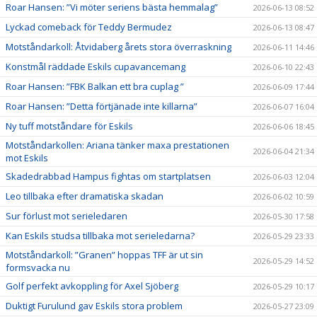
Roar Hansen: ”Vi möter seriens bästa hemmalag”
2026-06-13 08:52
Lyckad comeback för Teddy Bermudez
2026-06-13 08:47
Motståndarkoll: Åtvidaberg årets stora överraskning
2026-06-11 14:46
Konstmål räddade Eskils cupavancemang
2026-06-10 22:43
Roar Hansen: ”FBK Balkan ett bra cuplag ”
2026-06-09 17:44
Roar Hansen: ”Detta förtjänade inte killarna”
2026-06-07 16:04
Ny tuff motståndare för Eskils
2026-06-06 18:45
Motståndarkollen: Ariana tänker maxa prestationen
2026-06-04 21:34
mot Eskils
Skadedrabbad Hampus fightas om startplatsen
2026-06-03 12:04
Leo tillbaka efter dramatiska skadan
2026-06-02 10:59
Sur förlust mot serieledaren
2026-05-30 17:58
Kan Eskils studsa tillbaka mot serieledarna?
2026-05-29 23:33
Motståndarkoll: ”Granen” hoppas TFF är ut sin
2026-05-29 14:52
formsvacka nu
Golf perfekt avkoppling för Axel Sjöberg
2026-05-29 10:17
Duktigt Furulund gav Eskils stora problem
2026-05-27 23:09