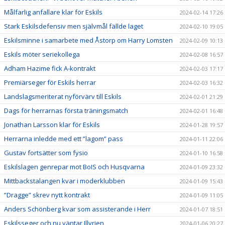
Målfarlig anfallare klar för Eskils
2024-02-14 17:26
Stark Eskilsdefensiv men självmål fällde laget
2024-02-10 19:05
Eskilsminne i samarbete med Åstorp om Harry Lomsten
2024-02-09 10:13
Eskils möter seriekollega
2024-02-08 16:57
Adham Hazime fick A-kontrakt
2024-02-03 17:17
Premiärseger för Eskils herrar
2024-02-03 16:32
Landslagsmeriterat nyförvärv till Eskils
2024-02-01 21:29
Dags för herrarnas första träningsmatch
2024-02-01 16:48
Jonathan Larsson klar för Eskils
2024-01-28 19:57
Herrarna inledde med ett ”lagom” pass
2024-01-11 22:06
Gustav fortsätter som fysio
2024-01-10 16:58
Eskilslagen genrepar mot BoIS och Husqvarna
2024-01-09 23:32
Mittbackstalangen kvar i moderklubben
2024-01-09 15:43
”Dragge” skrev nytt kontrakt
2024-01-09 11:05
Anders Schönberg kvar som assisterande i Herr
2024-01-07 18:51
Eskilsseger och nu väntar Illyrien
2024-01-06 20:27