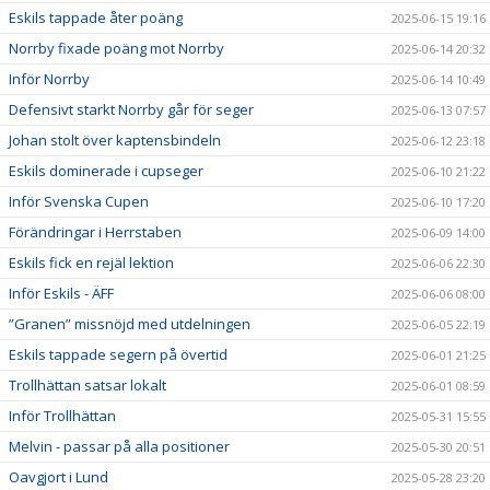
Eskils tappade åter poäng
2025-06-15 19:16
Norrby fixade poäng mot Norrby
2025-06-14 20:32
Inför Norrby
2025-06-14 10:49
Defensivt starkt Norrby går för seger
2025-06-13 07:57
Johan stolt över kaptensbindeln
2025-06-12 23:18
Eskils dominerade i cupseger
2025-06-10 21:22
Inför Svenska Cupen
2025-06-10 17:20
Förändringar i Herrstaben
2025-06-09 14:00
Eskils fick en rejäl lektion
2025-06-06 22:30
Inför Eskils - ÄFF
2025-06-06 08:00
”Granen” missnöjd med utdelningen
2025-06-05 22:19
Eskils tappade segern på övertid
2025-06-01 21:25
Trollhättan satsar lokalt
2025-06-01 08:59
Inför Trollhättan
2025-05-31 15:55
Melvin - passar på alla positioner
2025-05-30 20:51
Oavgjort i Lund
2025-05-28 23:20