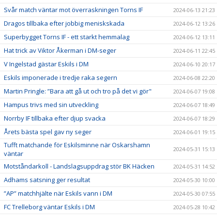
Svår match väntar mot överraskningen Torns IF
2024-06-13 21:23
Dragos tillbaka efter jobbig meniskskada
2024-06-12 13:26
Superbygget Torns IF - ett starkt hemmalag
2024-06-12 13:11
Hat trick av Viktor Åkerman i DM-seger
2024-06-11 22:45
V Ingelstad gästar Eskils i DM
2024-06-10 20:17
Eskils imponerade i tredje raka segern
2024-06-08 22:20
Martin Pringle: ”Bara att gå ut och tro på det vi gör"
2024-06-07 19:08
Hampus trivs med sin utveckling
2024-06-07 18:49
Norrby IF tillbaka efter djup svacka
2024-06-07 18:29
Årets bästa spel gav ny seger
2024-06-01 19:15
Tufft matchande för Eskilsminne när Oskarshamn
2024-05-31 15:13
väntar
Motståndarkoll - Landslagsuppdrag stör BK Häcken
2024-05-31 14:52
Adhams satsning ger resultat
2024-05-30 10:00
”AP” matchhjälte när Eskils vann i DM
2024-05-30 07:55
FC Trelleborg väntar Eskils i DM
2024-05-28 10:42