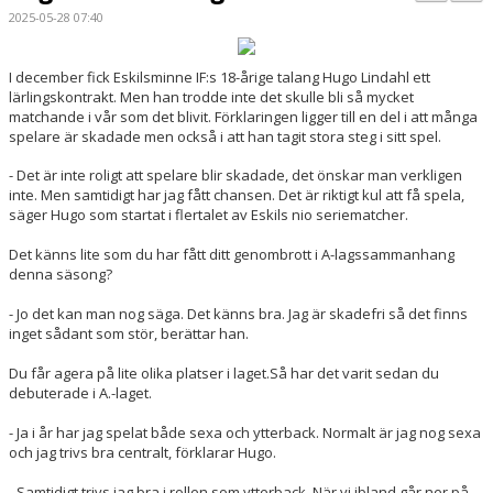
BILDGALLERI
2025-05-28 07:40
KONTAKT
I december fick Eskilsminne IF:s 18-årige talang Hugo Lindahl ett
lärlingskontrakt. Men han trodde inte det skulle bli så mycket
MATCHER
matchande i vår som det blivit. Förklaringen ligger till en del i att många
spelare är skadade men också i att han tagit stora steg i sitt spel.
ETTAN SÖDRA
- Det är inte roligt att spelare blir skadade, det önskar man verkligen
inte. Men samtidigt har jag fått chansen. Det är riktigt kul att få spela,
säger Hugo som startat i flertalet av Eskils nio seriematcher.
Det känns lite som du har fått ditt genombrott i A-lagssammanhang
denna säsong?
- Jo det kan man nog säga. Det känns bra. Jag är skadefri så det finns
inget sådant som stör, berättar han.
Du får agera på lite olika platser i laget.Så har det varit sedan du
debuterade i A.-laget.
- Ja i år har jag spelat både sexa och ytterback. Normalt är jag nog sexa
och jag trivs bra centralt, förklarar Hugo.
- Samtidigt trivs jag bra i rollen som ytterback. När vi ibland går ner på