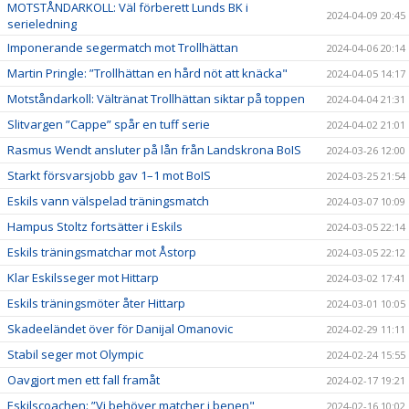
MOTSTÅNDARKOLL: Väl förberett Lunds BK i
2024-04-09 20:45
serieledning
Imponerande segermatch mot Trollhättan
2024-04-06 20:14
Martin Pringle: ”Trollhättan en hård nöt att knäcka"
2024-04-05 14:17
Motståndarkoll: Vältränat Trollhättan siktar på toppen
2024-04-04 21:31
Slitvargen ”Cappe” spår en tuff serie
2024-04-02 21:01
Rasmus Wendt ansluter på lån från Landskrona BoIS
2024-03-26 12:00
Starkt försvarsjobb gav 1–1 mot BoIS
2024-03-25 21:54
Eskils vann välspelad träningsmatch
2024-03-07 10:09
Hampus Stoltz fortsätter i Eskils
2024-03-05 22:14
Eskils träningsmatchar mot Åstorp
2024-03-05 22:12
Klar Eskilsseger mot Hittarp
2024-03-02 17:41
Eskils träningsmöter åter Hittarp
2024-03-01 10:05
Skadeeländet över för Danijal Omanovic
2024-02-29 11:11
Stabil seger mot Olympic
2024-02-24 15:55
Oavgjort men ett fall framåt
2024-02-17 19:21
Eskilscoachen: ”Vi behöver matcher i benen"
2024-02-16 10:02