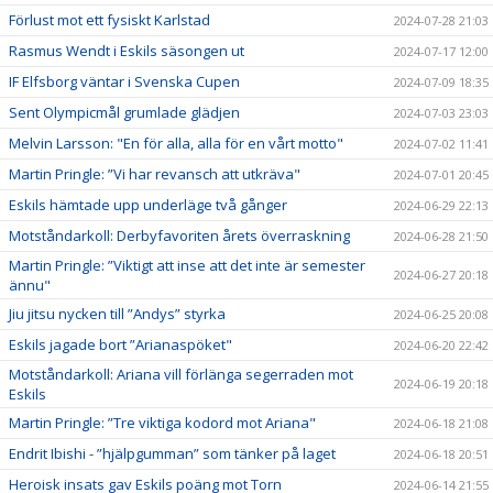
Förlust mot ett fysiskt Karlstad
2024-07-28 21:03
Rasmus Wendt i Eskils säsongen ut
2024-07-17 12:00
IF Elfsborg väntar i Svenska Cupen
2024-07-09 18:35
Sent Olympicmål grumlade glädjen
2024-07-03 23:03
Melvin Larsson: "En för alla, alla för en vårt motto"
2024-07-02 11:41
Martin Pringle: ”Vi har revansch att utkräva"
2024-07-01 20:45
Eskils hämtade upp underläge två gånger
2024-06-29 22:13
Motståndarkoll: Derbyfavoriten årets överraskning
2024-06-28 21:50
Martin Pringle: ”Viktigt att inse att det inte är semester
2024-06-27 20:18
ännu"
Jiu jitsu nycken till ”Andys” styrka
2024-06-25 20:08
Eskils jagade bort ”Arianaspöket"
2024-06-20 22:42
Motståndarkoll: Ariana vill förlänga segerraden mot
2024-06-19 20:18
Eskils
Martin Pringle: ”Tre viktiga kodord mot Ariana"
2024-06-18 21:08
Endrit Ibishi - ”hjälpgumman” som tänker på laget
2024-06-18 20:51
Heroisk insats gav Eskils poäng mot Torn
2024-06-14 21:55