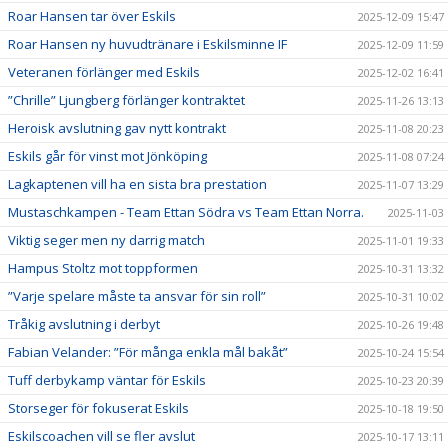
Roar Hansen tar över Eskils
2025-12-09 15:47
Roar Hansen ny huvudtränare i Eskilsminne IF
2025-12-09 11:59
Veteranen förlänger med Eskils
2025-12-02 16:41
”Chrille” Ljungberg förlänger kontraktet
2025-11-26 13:13
Heroisk avslutning gav nytt kontrakt
2025-11-08 20:23
Eskils går för vinst mot Jönköping
2025-11-08 07:24
Lagkaptenen vill ha en sista bra prestation
2025-11-07 13:29
Mustaschkampen - Team Ettan Södra vs Team Ettan Norra.
2025-11-03
Viktig seger men ny darrig match
2025-11-01 19:33
Hampus Stoltz mot toppformen
2025-10-31 13:32
”Varje spelare måste ta ansvar för sin roll”
2025-10-31 10:02
Tråkig avslutning i derbyt
2025-10-26 19:48
Fabian Velander: ”För många enkla mål bakåt”
2025-10-24 15:54
Tuff derbykamp väntar för Eskils
2025-10-23 20:39
Storseger för fokuserat Eskils
2025-10-18 19:50
Eskilscoachen vill se fler avslut
2025-10-17 13:11