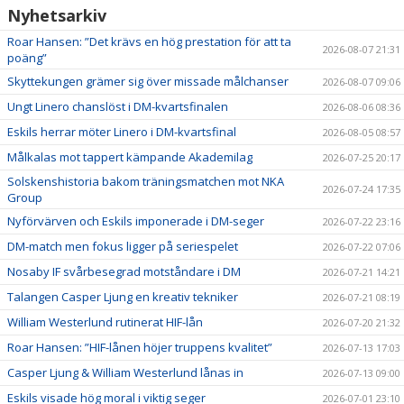
Nyhetsarkiv
Roar Hansen: ”Det krävs en hög prestation för att ta
2026-08-07 21:31
poäng”
Skyttekungen grämer sig över missade målchanser
2026-08-07 09:06
Ungt Linero chanslöst i DM-kvartsfinalen
2026-08-06 08:36
Eskils herrar möter Linero i DM-kvartsfinal
2026-08-05 08:57
Målkalas mot tappert kämpande Akademilag
2026-07-25 20:17
Solskenshistoria bakom träningsmatchen mot NKA
2026-07-24 17:35
Group
Nyförvärven och Eskils imponerade i DM-seger
2026-07-22 23:16
DM-match men fokus ligger på seriespelet
2026-07-22 07:06
Nosaby IF svårbesegrad motståndare i DM
2026-07-21 14:21
Talangen Casper Ljung en kreativ tekniker
2026-07-21 08:19
William Westerlund rutinerat HIF-lån
2026-07-20 21:32
Roar Hansen: ”HIF-lånen höjer truppens kvalitet”
2026-07-13 17:03
Casper Ljung & William Westerlund lånas in
2026-07-13 09:00
Eskils visade hög moral i viktig seger
2026-07-01 23:10