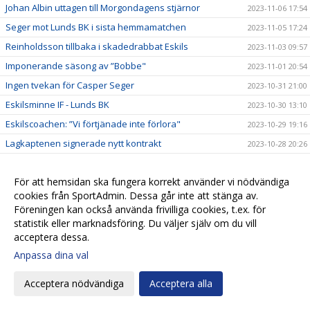
Johan Albin uttagen till Morgondagens stjärnor
2023-11-06 17:54
Seger mot Lunds BK i sista hemmamatchen
2023-11-05 17:24
Reinholdsson tillbaka i skadedrabbat Eskils
2023-11-03 09:57
Imponerande säsong av ”Bobbe"
2023-11-01 20:54
Ingen tvekan för Casper Seger
2023-10-31 21:00
Eskilsminne IF - Lunds BK
2023-10-30 13:10
Eskilscoachen: ”Vi förtjänade inte förlora"
2023-10-29 19:16
Lagkaptenen signerade nytt kontrakt
2023-10-28 20:26
Omtumlande tid för Lucas Ohlander
2023-10-27 12:05
För att hemsidan ska fungera korrekt använder vi nödvändiga
Eskilscoachen: ”Hoppas räta ut frågetecken"
2023-10-26 22:58
cookies från SportAdmin. Dessa går inte att stänga av.
Josef Getachew fortsätter i Eskils
2023-10-25 09:50
Föreningen kan också använda frivilliga cookies, t.ex. för
Falkenbergs FF - Eskilsminne IF
2023-10-23 12:30
statistik eller marknadsföring. Du väljer själv om du vill
acceptera dessa.
Ineffektivt Eskils föll igen
2023-10-21 21:30
Anpassa dina val
Eskilscoachen varnar för Ahlafors motivation
2023-10-20 11:36
Lamin Sarr: ”Nyttigt för mig att spela i Eskils"
2023-10-18 22:21
Acceptera nödvändiga
Acceptera alla
Eskilsminne IF - Ahlafors IF
2023-10-16 15:18