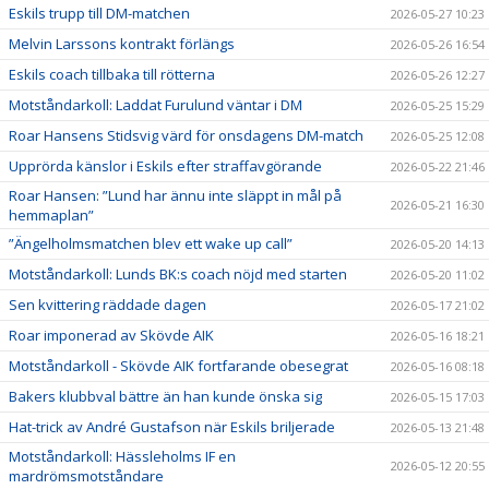
Eskils trupp till DM-matchen
2026-05-27 10:23
Melvin Larssons kontrakt förlängs
2026-05-26 16:54
Eskils coach tillbaka till rötterna
2026-05-26 12:27
Motståndarkoll: Laddat Furulund väntar i DM
2026-05-25 15:29
Roar Hansens Stidsvig värd för onsdagens DM-match
2026-05-25 12:08
Upprörda känslor i Eskils efter straffavgörande
2026-05-22 21:46
Roar Hansen: ”Lund har ännu inte släppt in mål på
2026-05-21 16:30
hemmaplan”
”Ängelholmsmatchen blev ett wake up call”
2026-05-20 14:13
Motståndarkoll: Lunds BK:s coach nöjd med starten
2026-05-20 11:02
Sen kvittering räddade dagen
2026-05-17 21:02
Roar imponerad av Skövde AIK
2026-05-16 18:21
Motståndarkoll - Skövde AIK fortfarande obesegrat
2026-05-16 08:18
Bakers klubbval bättre än han kunde önska sig
2026-05-15 17:03
Hat-trick av André Gustafson när Eskils briljerade
2026-05-13 21:48
Motståndarkoll: Hässleholms IF en
2026-05-12 20:55
mardrömsmotståndare