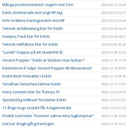
Många positiva besked i segern mot Torn
2025-02-23 18:46
Eskils dominerade mot ungt HIF-lag
2025-02-05 22:27
Inför kvällens träningsmatch mot HIF
2025-02-05 13:46
Teknisk anfallstalang klar för Eskils
2025-02-04 18:04
Hampus Pauli klar för Eskils
2025-02-04 18:01
Teknisk mittfältare klar för Eskils
2025-01-09 20:42
”Lunde” hoppas på ett skadefritt år
2025-01-08 12:06
Vincent Poppler: ”Eskils är klubben man lyckas i"
2024-12-19 11:39
Eskilsminne IF säljer Vincent Poppler till Allsvenskan!
2024-12-18 20:00
Endrit Ibishi fortsätter i Eskils
2024-12-13 08:18
Yonathan Getachew lämnar Eskils
2024-12-11 11:41
Harry Lomsten klar för Åstorps FF
2024-12-06 09:33
Spelskicklig mittback förstärker Eskils
2024-12-05 21:21
17-årige Hugo Lindahl får A-lagskontrakt
2024-12-03 21:57
Fredrik Liverstam: ”Kommer sakna mina lagkompisar"
2024-11-28 12:06
Izet har dragit igång träningen
2024-11-19 19:21