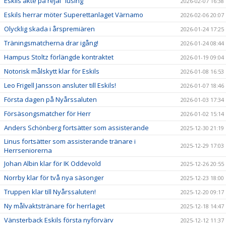
Eskils åkte på rejäl ”lusing”
2026-02-07 16:38
Eskils herrar möter Superettanlaget Värnamo
2026-02-06 20:07
Olycklig skada i årspremiären
2026-01-24 17:25
Träningsmatcherna drar igång!
2026-01-24 08:44
Hampus Stoltz förlängde kontraktet
2026-01-19 09:04
Notorisk målskytt klar för Eskils
2026-01-08 16:53
Leo Frigell Jansson ansluter till Eskils!
2026-01-07 18:46
Första dagen på Nyårssaluten
2026-01-03 17:34
Försäsongsmatcher för Herr
2026-01-02 15:14
Anders Schönberg fortsätter som assisterande
2025-12-30 21:19
Linus fortsätter som assisterande tränare i
2025-12-29 17:03
Herrseniorerna
Johan Albin klar för IK Oddevold
2025-12-26 20:55
Norrby klar för två nya säsonger
2025-12-23 18:00
Truppen klar till Nyårssaluten!
2025-12-20 09:17
Ny målvaktstränare för herrlaget
2025-12-18 14:47
Vänsterback Eskils första nyförvärv
2025-12-12 11:37