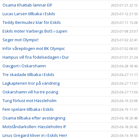
Osama Khattab lämnar EIF
2025-07-21 22:12
Lucas Larsen tillbaka i Eskils
2025-07-12 21:53
Teddy Bermudez klar för Eskils
2025-07-11 15:28
Eskils möter Varbergs BoIS i cupen
2025-07-08 23:07
Seger mot Olympic!
2025-07-02 22:41
Inför vårepilogen mot BK Olympic
2025-07-02 08:03
Hampus vill fira födelsedagen i Dur
2025-07-01 21:24
Oavgjort i Oskarshamn
2025-06-28 18:46
Tre skadade tillbaka i Eskils
2025-06-27 11:17
Lagkaptenen tror på vändning
2025-06-27 11:07
Oskarshamn vill ha tre poäng
2025-06-27 11:06
Tung förlust mot Hässleholm
2025-06-19 23:08
Fem spelare tillbaka i Eskils
2025-06-19 11:31
Osama tillbaka efter avstängning
2025-06-18 20:48
Motståndarkollen: Hässleholms IF
2025-06-18 20:42
Linus Gregard kliver in i Eskils Herr
2025-06-16 19:55