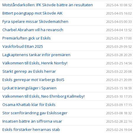
Motståndarkollen: IFK Skövde bättre än resultaten
2025-04-10 08:52
Bittert poängtapp mot Skövde AIK
2025-04-05 16:02
Fyra spelare missar Skövdematchen
2025-04-05 00:33
Charbel Abraham vill ha revansch
2025-04-04 13:52
Premiärluften gick ur Eskils
2025-03-29 17:00
Väskförbud Ettan 2025
2025-03-29 09:52
Lagkaptenens tankar inför premiären
2025-03-28 20:29
Välkommen till Eskils, Henrik Norrby!
2025-03-25 14:56
Starkt genrep av Eskils herrar
2025-03-22 20:08
Eskils genrepar mot Varbergs BoIS
2025-03-21 20:09
Lyckat träningsläger i Spanien
2025-03-15 18:59
Välkommen till Eskils, Neo Ehrnborg Kallmeby!
2025-03-10 17:35
Osama Khattab klar för Eskils
2025-03-09 17:15
Stor scenförändring gav Eskilsseger
2025-03-08 18:32
Insatsen bättre än siffrorna visar
2025-02-28 22:16
Eskils förstärker herrarnas stab
2025-02-26 19:04