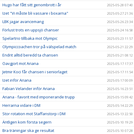
Hugo har fått sitt genombrott i år
2025-05-28 07:40
Izet "Vi måste bli vassare i boxarna"
2025-05-27 21:36
LBK jagar avancemang
2025-05-26 23:34
Förlust trots en uppsjö chanser
2025-05-24 16:58
Spelartrio tillbaka mot Olympic
2025-05-23 11:57
Olympiccoachen tror på välspelad match
2025-05-21 22:29
Endrit alltid beredd ta chansen
2025-05-21 08:12
Oavgjort mot Ariana
2025-05-17 17:37
Jetmir Koci får chansen i seniorlaget
2025-05-17 11:54
Izet inför Ariana
2025-05-17 00:09
Fabian Velander inför Ariana
2025-05-16 23:51
Ariana - favorit med imponerande trupp
2025-05-15 09:42
Herrarna vidare i DM
2025-05-14 22:29
Stor rotation mot Staffanstorp i DM
2025-05-13 22:50
Äntligen kom första segern
2025-05-10 19:29
Bra träningar ska ge resultat
2025-05-10 07:28