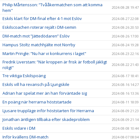
Philip Mårtensson: ”Tvååkermatchen som att komma
2024-08-28 19:47
hem"
Eskils klart för DM-final efter 4-1 mot Eslöv
2024-08-27 22:08
Eskilscoachen roterar rejält i DM-semin
2024-08-26 20:53
DM-match mot ”Jättedödaren” Eslöv
2024-08-26 17:00
Hampus Stoltz matchhjälte mot Norrby
2024-08-24 19:28
Martin Pringle: ”Nu har vi konkurrens i laget"
2024-08-23 22:16
Fredrik Liverstam: ”När kroppen är frisk är fotboll jäkligt
2024-08-22 21:43
roligt"
Tre viktiga Eskilspoäng
2024-08-17 18:41
Eskils vill ha revansch på Ljungskile
2024-08-16 14:27
Adrian har spelat mer än han förväntade sig
2024-08-16 13:36
En poäng när herrarna höststartade
2024-08-11 18:09
Ljusare truppläge inför höststarten för Herrarna
2024-08-09 21:23
Jonathan äntligen tillbaka efter skadeproblem
2024-08-09 21:14
Eskils vidare i DM
2024-08-08 10:44
Inför kvällens DM-match
2024-08-07 08:04