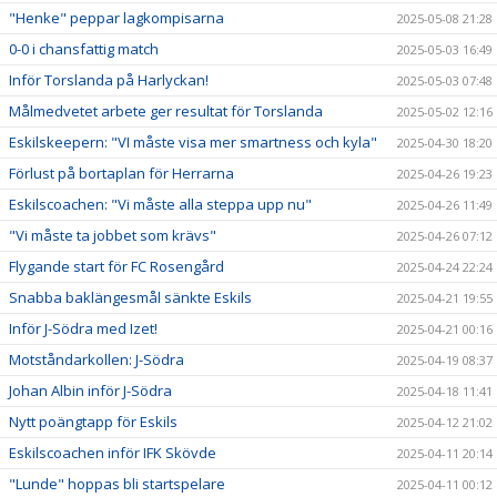
"Henke" peppar lagkompisarna
2025-05-08 21:28
0-0 i chansfattig match
2025-05-03 16:49
Inför Torslanda på Harlyckan!
2025-05-03 07:48
Målmedvetet arbete ger resultat för Torslanda
2025-05-02 12:16
Eskilskeepern: "VI måste visa mer smartness och kyla"
2025-04-30 18:20
Förlust på bortaplan för Herrarna
2025-04-26 19:23
Eskilscoachen: "Vi måste alla steppa upp nu"
2025-04-26 11:49
"Vi måste ta jobbet som krävs"
2025-04-26 07:12
Flygande start för FC Rosengård
2025-04-24 22:24
Snabba baklängesmål sänkte Eskils
2025-04-21 19:55
Inför J-Södra med Izet!
2025-04-21 00:16
Motståndarkollen: J-Södra
2025-04-19 08:37
Johan Albin inför J-Södra
2025-04-18 11:41
Nytt poängtapp för Eskils
2025-04-12 21:02
Eskilscoachen inför IFK Skövde
2025-04-11 20:14
"Lunde" hoppas bli startspelare
2025-04-11 00:12