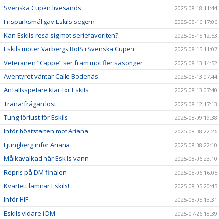
Svenska Cupen livesänds
2025-08-18 11:44
Frisparksmål gav Eskils segern
2025-08-16 17:06
Kan Eskils resa sig mot seriefavoriten?
2025-08-15 12:53
Eskils möter Varbergs BoIS i Svenska Cupen
2025-08-15 11:07
Veteranen ”Cappe” ser fram mot fler säsonger
2025-08-13 14:52
Äventyret väntar Calle Bodenäs
2025-08-13 07:44
Anfallsspelare klar för Eskils
2025-08-13 07:40
Tränarfrågan löst
2025-08-12 17:13
Tung förlust för Eskils
2025-08-09 19:38
Inför höststarten mot Ariana
2025-08-08 22:26
Ljungberg inför Ariana
2025-08-08 22:10
Målkavalkad när Eskils vann
2025-08-06 23:10
Repris på DM-finalen
2025-08-06 16:05
Kvartett lämnar Eskils!
2025-08-05 20:45
Inför HIF
2025-08-05 13:31
Eskils vidare i DM
2025-07-26 18:39