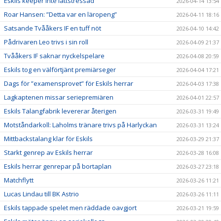
Eskils keeper inte lättstressad
2026-04-14 13:54
Roar Hansen: ”Detta var en läropeng”
2026-04-11 18:16
Satsande Tvååkers IF en tuff nöt
2026-04-10 14:42
Pådrivaren Leo trivs i sin roll
2026-04-09 21:37
Tvååkers IF saknar nyckelspelare
2026-04-08 20:59
Eskils tog en välförtjänt premiärseger
2026-04-04 17:21
Dags för ”examensprovet” för Eskils herrar
2026-04-03 17:38
Lagkaptenen missar seriepremiären
2026-04-01 22:57
Eskils Talangfabrik levererar återigen
2026-03-31 19:49
Motståndarkoll: Laholms tränare trivs på Harlyckan
2026-03-31 13:24
Mittbackstalang klar för Eskils
2026-03-29 21:37
Starkt genrep av Eskils herrar
2026-03-28 16:08
Eskils herrar genrepar på bortaplan
2026-03-27 23:18
Matchflytt
2026-03-26 11:21
Lucas Lindau till BK Astrio
2026-03-26 11:11
Eskils tappade spelet men räddade oavgjort
2026-03-21 19:59