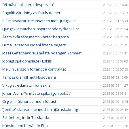
”Vi måste bli mera desperata”
2025-10-16 16:46
Sagolik vändning av Eskils damer
2025-10-12 15:59
0-3 motsvarar inte insatsen mot Ljungskile
2025-10-11 16:38
Ljungskilematchen inspirerande tycker Elliot
2025-10-09 21:34
Årets svåraste match väntar herrarna
2025-10-09 21:28
Firma Larsson/Lindahl fixade segern
2025-10-05 20:21
Josef Getachew: ”Nu måste poängen komma”
2025-10-05 11:11
Jobbigt sjukdomsläge i Eskils
2025-10-03 08:03
Melvin Larsson förlängde kontraktet
2025-10-03 07:55
Tamt Eskils föll mot Husqvarna
2025-09-28 12:09
Viktig streckmatch för Eskils
2025-09-26 14:27
Johan Albin: ”Vi måste spika igen bakåt”
2025-09-26 08:11
Orgie i målchanser men förlust
2025-09-20 16:44
”Jonthe” slarvar inte med sin hjärnskakning
2025-09-20 08:19
Schönberg inför Torslanda
2025-09-20 08:11
Känslosamt förväl för Filip
2025-09-15 11:26