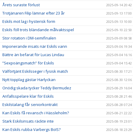
Årets suraste förlust
2025-09-14 20:42
Trotjänaren Filip lämnar efter 23 år
2025-09-13 17:00
Eskils mot lag i hysterisk form
2025-09-13 10:00
Eskils föll trots bländande målvaktsspel
2025-09-10 22:50
Stor rotation i DM-semifinalen
2025-09-09 08:58
Imponerande insats när Eskils vann
2025-09-06 19:34
Bättre än befarat för Lucas Lindau
2025-09-04 16:16
”Sexpoängsmatch” för Eskils
2025-09-04 15:42
Välförtjänt Eskilsseger i fysisk match
2025-08-30 17:21
Nytt topplag gästar Harlyckan
2025-08-30 12:06
Onödig skada tycker Teddy Bermudez
2025-08-29 16:04
Anfallsspelare klar för Eskils
2025-08-28 21:46
Eskilstalang får seniorkontrakt
2025-08-28 07:24
Kan Eskils få revansch i Hässleholm?
2025-08-21 22:22
Stark Eskilsinsats räckte inte
2025-08-19 23:01
Kan Eskils rubba Varbergs BoIS?
2025-08-18 23:29