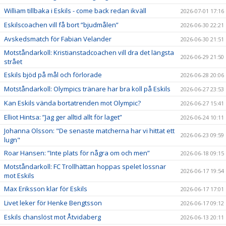
William tillbaka i Eskils - come back redan ikväll
2026-07-01 17:16
Eskilscoachen vill få bort ”bjudmålen”
2026-06-30 22:21
Avskedsmatch för Fabian Velander
2026-06-30 21:51
Motståndarkoll: Kristianstadcoachen vill dra det längsta
2026-06-29 21:50
strået
Eskils bjöd på mål och förlorade
2026-06-28 20:06
Motståndarkoll: Olympics tränare har bra koll på Eskils
2026-06-27 23:53
Kan Eskils vända bortatrenden mot Olympic?
2026-06-27 15:41
Elliot Hintsa: ”Jag ger alltid allt för laget”
2026-06-24 10:11
Johanna Olsson: "De senaste matcherna har vi hittat ett
2026-06-23 09:59
lugn"
Roar Hansen: ”Inte plats för några om och men”
2026-06-18 09:15
Motståndarkoll: FC Trollhättan hoppas spelet lossnar
2026-06-17 19:54
mot Eskils
Max Eriksson klar för Eskils
2026-06-17 17:01
Livet leker för Henke Bengtsson
2026-06-17 09:12
Eskils chanslöst mot Åtvidaberg
2026-06-13 20:11