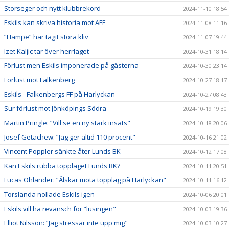
Storseger och nytt klubbrekord
2024-11-10 18:54
Eskils kan skriva historia mot ÄFF
2024-11-08 11:16
”Hampe” har tagit stora kliv
2024-11-07 19:44
Izet Kaljic tar över herrlaget
2024-10-31 18:14
Förlust men Eskils imponerade på gästerna
2024-10-30 23:14
Förlust mot Falkenberg
2024-10-27 18:17
Eskils - Falkenbergs FF på Harlyckan
2024-10-27 08:43
Sur förlust mot Jönköpings Södra
2024-10-19 19:30
Martin Pringle: ”Vill se en ny stark insats"
2024-10-18 20:06
Josef Getachew: ”Jag ger altid 110 procent"
2024-10-16 21:02
Vincent Poppler sänkte åter Lunds BK
2024-10-12 17:08
Kan Eskils rubba topplaget Lunds BK?
2024-10-11 20:51
Lucas Ohlander: ”Älskar möta topplag på Harlyckan"
2024-10-11 16:12
Torslanda nollade Eskils igen
2024-10-06 20:01
Eskils vill ha revansch för ”lusingen"
2024-10-03 19:36
Elliot Nilsson: ”Jag stressar inte upp mig"
2024-10-03 10:27