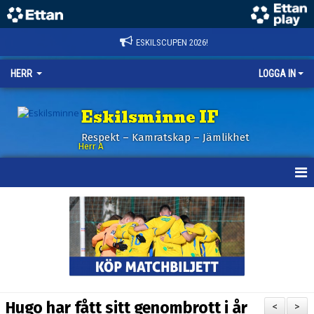
ESKILSCUPEN 2026!
HERR
LOGGA IN
Eskilsminne IF
Respekt – Kamratskap – Jämlikhet
Herr A
HEM
KALENDER
NYHETER
TRUPPEN
Hugo har fått sitt genombrott i år
<
>