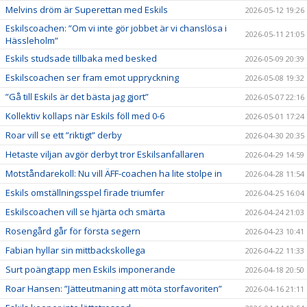
Melvins dröm är Superettan med Eskils
2026-05-12 19:26
Eskilscoachen: ”Om vi inte gör jobbet är vi chanslösa i
2026-05-11 21:05
Hässleholm”
Eskils studsade tillbaka med besked
2026-05-09 20:39
Eskilscoachen ser fram emot uppryckning
2026-05-08 19:32
”Gå till Eskils är det bästa jag gjort”
2026-05-07 22:16
Kollektiv kollaps när Eskils föll med 0-6
2026-05-01 17:24
Roar vill se ett ”riktigt” derby
2026-04-30 20:35
Hetaste viljan avgör derbyt tror Eskilsanfallaren
2026-04-29 14:59
Motståndarekoll: Nu vill ÄFF-coachen ha lite stolpe in
2026-04-28 11:54
Eskils omställningsspel firade triumfer
2026-04-25 16:04
Eskilscoachen vill se hjärta och smärta
2026-04-24 21:03
Rosengård går för första segern
2026-04-23 10:41
Fabian hyllar sin mittbackskollega
2026-04-22 11:33
Surt poängtapp men Eskils imponerande
2026-04-18 20:50
Roar Hansen: ”Jätteutmaning att möta storfavoriten”
2026-04-16 21:11