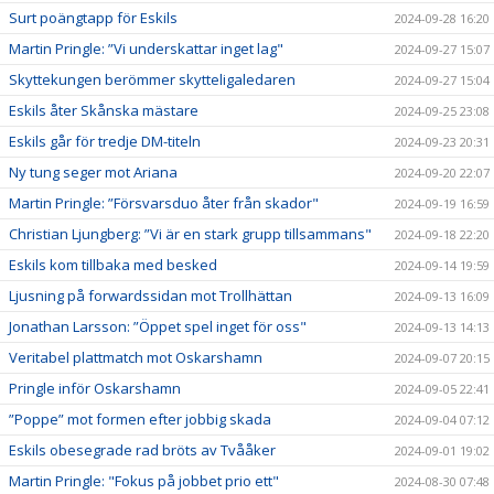
Surt poängtapp för Eskils
2024-09-28 16:20
Martin Pringle: ”Vi underskattar inget lag"
2024-09-27 15:07
Skyttekungen berömmer skytteligaledaren
2024-09-27 15:04
Eskils åter Skånska mästare
2024-09-25 23:08
Eskils går för tredje DM-titeln
2024-09-23 20:31
Ny tung seger mot Ariana
2024-09-20 22:07
Martin Pringle: ”Försvarsduo åter från skador"
2024-09-19 16:59
Christian Ljungberg: ”Vi är en stark grupp tillsammans"
2024-09-18 22:20
Eskils kom tillbaka med besked
2024-09-14 19:59
Ljusning på forwardssidan mot Trollhättan
2024-09-13 16:09
Jonathan Larsson: ”Öppet spel inget för oss"
2024-09-13 14:13
Veritabel plattmatch mot Oskarshamn
2024-09-07 20:15
Pringle inför Oskarshamn
2024-09-05 22:41
”Poppe” mot formen efter jobbig skada
2024-09-04 07:12
Eskils obesegrade rad bröts av Tvååker
2024-09-01 19:02
Martin Pringle: "Fokus på jobbet prio ett"
2024-08-30 07:48