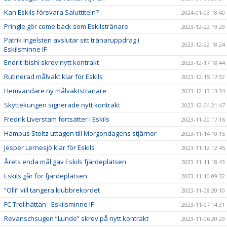
Kan Eskils försvara Saluttiteln?
2024-01-03 18:40
Pringle gör come back som Eskilstränare
2023-12-22 19:29
Patrik Ingelsten avslutar sitt tränaruppdrag i
2023-12-22 18:24
Eskilsminne IF
Endrit Ibishi skrev nytt kontrakt
2023-12-17 18:44
Rutinerad målvakt klar för Eskils
2023-12-15 17:32
Hemvändare ny målvaktstränare
2023-12-13 13:34
Skyttekungen signerade nytt kontrakt
2023-12-04 21:47
Fredrik Liverstam fortsätter i Eskils
2023-11-20 17:16
Hampus Stoltz uttagen till Morgondagens stjärnor
2023-11-14 10:15
Jesper Lernesjö klar för Eskils
2023-11-12 12:45
Årets enda mål gav Eskils fjärdeplatsen
2023-11-11 18:43
Eskils går för fjärdeplatsen
2023-11-10 09:32
”Olli” vill tangera klubbrekordet
2023-11-08 20:10
FC Trollhättan - Eskilsminne IF
2023-11-07 14:31
Revanschsugen ”Lunde” skrev på nytt kontrakt
2023-11-06 20:29