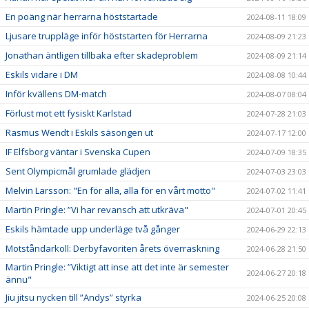
En poäng när herrarna höststartade
2024-08-11 18:09
Ljusare truppläge inför höststarten för Herrarna
2024-08-09 21:23
Jonathan äntligen tillbaka efter skadeproblem
2024-08-09 21:14
Eskils vidare i DM
2024-08-08 10:44
Inför kvällens DM-match
2024-08-07 08:04
Förlust mot ett fysiskt Karlstad
2024-07-28 21:03
Rasmus Wendt i Eskils säsongen ut
2024-07-17 12:00
IF Elfsborg väntar i Svenska Cupen
2024-07-09 18:35
Sent Olympicmål grumlade glädjen
2024-07-03 23:03
Melvin Larsson: "En för alla, alla för en vårt motto"
2024-07-02 11:41
Martin Pringle: ”Vi har revansch att utkräva"
2024-07-01 20:45
Eskils hämtade upp underläge två gånger
2024-06-29 22:13
Motståndarkoll: Derbyfavoriten årets överraskning
2024-06-28 21:50
Martin Pringle: ”Viktigt att inse att det inte är semester
2024-06-27 20:18
ännu"
Jiu jitsu nycken till ”Andys” styrka
2024-06-25 20:08