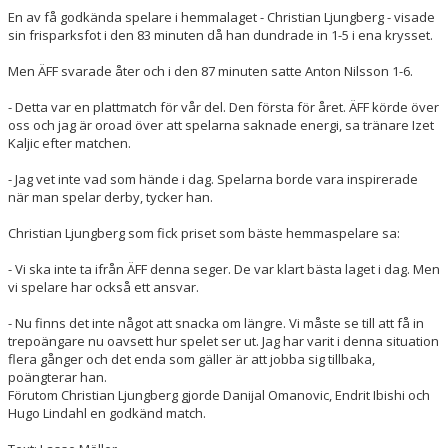
En av få godkända spelare i hemmalaget - Christian Ljungberg - visade
sin frisparksfot i den 83 minuten då han dundrade in 1-5 i ena krysset.
Men ÄFF svarade åter och i den 87 minuten satte Anton Nilsson 1-6.
- Detta var en plattmatch för vår del. Den första för året. ÄFF körde över
oss och jag är oroad över att spelarna saknade energi, sa tränare Izet
Kaljic efter matchen.
- Jag vet inte vad som hände i dag. Spelarna borde vara inspirerade
när man spelar derby, tycker han.
Christian Ljungberg som fick priset som bäste hemmaspelare sa:
- Vi ska inte ta ifrån ÄFF denna seger. De var klart bästa laget i dag. Men
vi spelare har också ett ansvar.
- Nu finns det inte något att snacka om längre. Vi måste se till att få in
trepoängare nu oavsett hur spelet ser ut. Jag har varit i denna situation
flera gånger och det enda som gäller är att jobba sig tillbaka,
poängterar han.
Förutom Christian Ljungberg gjorde Danijal Omanovic, Endrit Ibishi och
Hugo Lindahl en godkänd match.