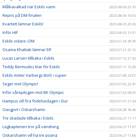
Målkavalkad när Eskils vann
2025-08-06 23:10
Repris på DM-finalen
2025-08-06 16:05
Kvartett lämnar Eskils!
2025-08-05 20:45
Inför HIF
2025-08-05 13:31
Eskils vidare i DM
2025-07-26 18:39
Osama Khattab lämnar EIF
2025-07-21 22:12
Lucas Larsen tillbaka i Eskils
2025-07-12 21:53
Teddy Bermudez klar för Eskils
2025-07-11 15:28
Eskils möter Varbergs BoIS i cupen
2025-07-08 23:07
Seger mot Olympic!
2025-07-02 22:41
Inför vårepilogen mot BK Olympic
2025-07-02 08:03
Hampus vill fira födelsedagen i Dur
2025-07-01 21:24
Oavgjort i Oskarshamn
2025-06-28 18:46
Tre skadade tillbaka i Eskils
2025-06-27 11:17
Lagkaptenen tror på vändning
2025-06-27 11:07
Oskarshamn vill ha tre poäng
2025-06-27 11:06