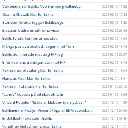
Välkommen till Eskils, Neo Ehrnborg Kallmeby!
2025-03-10 17:35
Osama Khattab klar för Eskils
2025-03-09 17:15
Stor scenförändring gav Eskilsseger
2025-03-08 18:32
Insatsen bättre än siffrorna visar
2025-02-28 22:16
Eskils förstärker herrarnas stab
2025-02-26 19:04
Många positiva besked i segern mot Torn
2025-02-23 18:46
Eskils dominerade mot ungt HIF-lag
2025-02-05 22:27
Inför kvällens träningsmatch mot HIF
2025-02-05 13:46
Teknisk anfallstalang klar för Eskils
2025-02-04 18:04
Hampus Pauli klar för Eskils
2025-02-04 18:01
Teknisk mittfältare klar för Eskils
2025-01-09 20:42
”Lunde” hoppas på ett skadefritt år
2025-01-08 12:06
Vincent Poppler: ”Eskils är klubben man lyckas i"
2024-12-19 11:39
Eskilsminne IF säljer Vincent Poppler till Allsvenskan!
2024-12-18 20:00
Endrit Ibishi fortsätter i Eskils
2024-12-13 08:18
Yonathan Getachew lämnar Eskils
2024-12-11 11:41