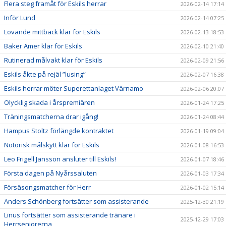
Flera steg framåt för Eskils herrar
2026-02-14 17:14
Inför Lund
2026-02-14 07:25
Lovande mittback klar för Eskils
2026-02-13 18:53
Baker Amer klar för Eskils
2026-02-10 21:40
Rutinerad målvakt klar för Eskils
2026-02-09 21:56
Eskils åkte på rejäl ”lusing”
2026-02-07 16:38
Eskils herrar möter Superettanlaget Värnamo
2026-02-06 20:07
Olycklig skada i årspremiären
2026-01-24 17:25
Träningsmatcherna drar igång!
2026-01-24 08:44
Hampus Stoltz förlängde kontraktet
2026-01-19 09:04
Notorisk målskytt klar för Eskils
2026-01-08 16:53
Leo Frigell Jansson ansluter till Eskils!
2026-01-07 18:46
Första dagen på Nyårssaluten
2026-01-03 17:34
Försäsongsmatcher för Herr
2026-01-02 15:14
Anders Schönberg fortsätter som assisterande
2025-12-30 21:19
Linus fortsätter som assisterande tränare i
2025-12-29 17:03
Herrseniorerna