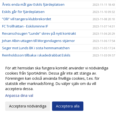
Årets enda mål gav Eskils fjärdeplatsen
2023-11-11 18:43
Eskils går för fjärdeplatsen
2023-11-10 09:32
”Olli” vill tangera klubbrekordet
2023-11-08 20:10
FC Trollhättan - Eskilsminne IF
2023-11-07 14:31
Revanschsugen ”Lunde” skrev på nytt kontrakt
2023-11-06 20:29
Johan Albin uttagen till Morgondagens stjärnor
2023-11-06 17:54
Seger mot Lunds BK i sista hemmamatchen
2023-11-05 17:24
Reinholdsson tillbaka i skadedrabbat Eskils
2023-11-03 09:57
Imponerande säsong av ”Bobbe"
2023-11-01 20:54
För att hemsidan ska fungera korrekt använder vi nödvändiga
Ingen tvekan för Casper Seger
2023-10-31 21:00
cookies från SportAdmin. Dessa går inte att stänga av.
Eskilsminne IF - Lunds BK
2023-10-30 13:10
Föreningen kan också använda frivilliga cookies, t.ex. för
statistik eller marknadsföring. Du väljer själv om du vill
Eskilscoachen: ”Vi förtjänade inte förlora"
2023-10-29 19:16
acceptera dessa.
Lagkaptenen signerade nytt kontrakt
2023-10-28 20:26
Anpassa dina val
Omtumlande tid för Lucas Ohlander
2023-10-27 12:05
Eskilscoachen: ”Hoppas räta ut frågetecken"
Acceptera nödvändiga
Acceptera alla
2023-10-26 22:58
Josef Getachew fortsätter i Eskils
2023-10-25 09:50