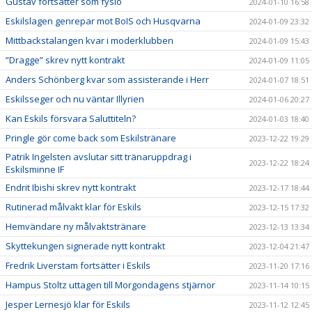
Gustav fortsätter som fysio
2024-01-10 16:58
Eskilslagen genrepar mot BoIS och Husqvarna
2024-01-09 23:32
Mittbackstalangen kvar i moderklubben
2024-01-09 15:43
”Dragge” skrev nytt kontrakt
2024-01-09 11:05
Anders Schönberg kvar som assisterande i Herr
2024-01-07 18:51
Eskilsseger och nu väntar Illyrien
2024-01-06 20:27
Kan Eskils försvara Saluttiteln?
2024-01-03 18:40
Pringle gör come back som Eskilstränare
2023-12-22 19:29
Patrik Ingelsten avslutar sitt tränaruppdrag i
2023-12-22 18:24
Eskilsminne IF
Endrit Ibishi skrev nytt kontrakt
2023-12-17 18:44
Rutinerad målvakt klar för Eskils
2023-12-15 17:32
Hemvändare ny målvaktstränare
2023-12-13 13:34
Skyttekungen signerade nytt kontrakt
2023-12-04 21:47
Fredrik Liverstam fortsätter i Eskils
2023-11-20 17:16
Hampus Stoltz uttagen till Morgondagens stjärnor
2023-11-14 10:15
Jesper Lernesjö klar för Eskils
2023-11-12 12:45