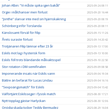
Johan Albin: ”Vi måste spika igen bakåt”
2025-09-26 08:11
Orgie i målchanser men förlust
2025-09-20 16:44
”Jonthe” slarvar inte med sin hjärnskakning
2025-09-20 08:19
Schönberg inför Torslanda
2025-09-20 08:11
Känslosamt förväl för Filip
2025-09-15 11:26
Årets suraste förlust
2025-09-14 20:42
Trotjänaren Filip lämnar efter 23 år
2025-09-13 17:00
Eskils mot lag i hysterisk form
2025-09-13 10:00
Eskils föll trots bländande målvaktsspel
2025-09-10 22:50
Stor rotation i DM-semifinalen
2025-09-09 08:58
Imponerande insats när Eskils vann
2025-09-06 19:34
Bättre än befarat för Lucas Lindau
2025-09-04 16:16
”Sexpoängsmatch” för Eskils
2025-09-04 15:42
Välförtjänt Eskilsseger i fysisk match
2025-08-30 17:21
Nytt topplag gästar Harlyckan
2025-08-30 12:06
Onödig skada tycker Teddy Bermudez
2025-08-29 16:04