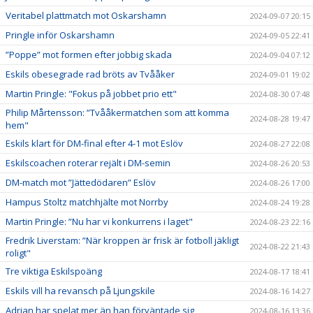
Veritabel plattmatch mot Oskarshamn
2024-09-07 20:15
Pringle inför Oskarshamn
2024-09-05 22:41
”Poppe” mot formen efter jobbig skada
2024-09-04 07:12
Eskils obesegrade rad bröts av Tvååker
2024-09-01 19:02
Martin Pringle: "Fokus på jobbet prio ett"
2024-08-30 07:48
Philip Mårtensson: ”Tvååkermatchen som att komma
2024-08-28 19:47
hem"
Eskils klart för DM-final efter 4-1 mot Eslöv
2024-08-27 22:08
Eskilscoachen roterar rejält i DM-semin
2024-08-26 20:53
DM-match mot ”Jättedödaren” Eslöv
2024-08-26 17:00
Hampus Stoltz matchhjälte mot Norrby
2024-08-24 19:28
Martin Pringle: ”Nu har vi konkurrens i laget"
2024-08-23 22:16
Fredrik Liverstam: ”När kroppen är frisk är fotboll jäkligt
2024-08-22 21:43
roligt"
Tre viktiga Eskilspoäng
2024-08-17 18:41
Eskils vill ha revansch på Ljungskile
2024-08-16 14:27
Adrian har spelat mer än han förväntade sig
2024-08-16 13:36