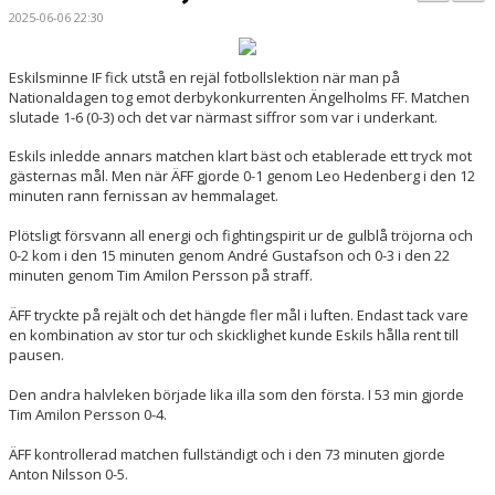
BILDGALLERI
2025-06-06 22:30
KONTAKT
Eskilsminne IF fick utstå en rejäl fotbollslektion när man på
Nationaldagen tog emot derbykonkurrenten Ängelholms FF. Matchen
MATCHER
slutade 1-6 (0-3) och det var närmast siffror som var i underkant.
ETTAN SÖDRA
Eskils inledde annars matchen klart bäst och etablerade ett tryck mot
gästernas mål. Men när ÄFF gjorde 0-1 genom Leo Hedenberg i den 12
minuten rann fernissan av hemmalaget.
Plötsligt försvann all energi och fightingspirit ur de gulblå tröjorna och
0-2 kom i den 15 minuten genom André Gustafson och 0-3 i den 22
minuten genom Tim Amilon Persson på straff.
ÄFF tryckte på rejält och det hängde fler mål i luften. Endast tack vare
en kombination av stor tur och skicklighet kunde Eskils hålla rent till
pausen.
Den andra halvleken började lika illa som den första. I 53 min gjorde
Tim Amilon Persson 0-4.
ÄFF kontrollerad matchen fullständigt och i den 73 minuten gjorde
Anton Nilsson 0-5.