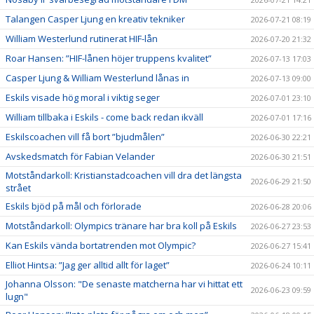
Talangen Casper Ljung en kreativ tekniker
2026-07-21 08:19
William Westerlund rutinerat HIF-lån
2026-07-20 21:32
Roar Hansen: ”HIF-lånen höjer truppens kvalitet”
2026-07-13 17:03
Casper Ljung & William Westerlund lånas in
2026-07-13 09:00
Eskils visade hög moral i viktig seger
2026-07-01 23:10
William tillbaka i Eskils - come back redan ikväll
2026-07-01 17:16
Eskilscoachen vill få bort ”bjudmålen”
2026-06-30 22:21
Avskedsmatch för Fabian Velander
2026-06-30 21:51
Motståndarkoll: Kristianstadcoachen vill dra det längsta
2026-06-29 21:50
strået
Eskils bjöd på mål och förlorade
2026-06-28 20:06
Motståndarkoll: Olympics tränare har bra koll på Eskils
2026-06-27 23:53
Kan Eskils vända bortatrenden mot Olympic?
2026-06-27 15:41
Elliot Hintsa: ”Jag ger alltid allt för laget”
2026-06-24 10:11
Johanna Olsson: "De senaste matcherna har vi hittat ett
2026-06-23 09:59
lugn"