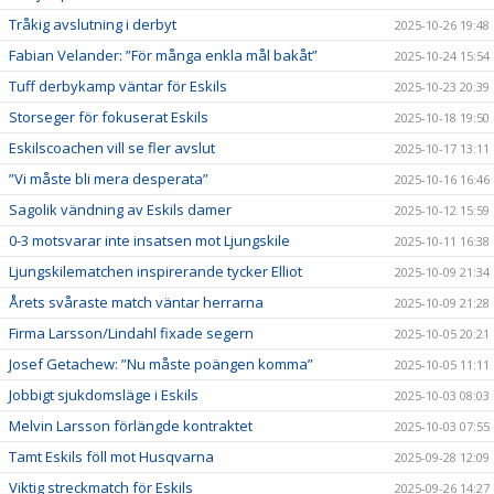
Tråkig avslutning i derbyt
2025-10-26 19:48
Fabian Velander: ”För många enkla mål bakåt”
2025-10-24 15:54
Tuff derbykamp väntar för Eskils
2025-10-23 20:39
Storseger för fokuserat Eskils
2025-10-18 19:50
Eskilscoachen vill se fler avslut
2025-10-17 13:11
”Vi måste bli mera desperata”
2025-10-16 16:46
Sagolik vändning av Eskils damer
2025-10-12 15:59
0-3 motsvarar inte insatsen mot Ljungskile
2025-10-11 16:38
Ljungskilematchen inspirerande tycker Elliot
2025-10-09 21:34
Årets svåraste match väntar herrarna
2025-10-09 21:28
Firma Larsson/Lindahl fixade segern
2025-10-05 20:21
Josef Getachew: ”Nu måste poängen komma”
2025-10-05 11:11
Jobbigt sjukdomsläge i Eskils
2025-10-03 08:03
Melvin Larsson förlängde kontraktet
2025-10-03 07:55
Tamt Eskils föll mot Husqvarna
2025-09-28 12:09
Viktig streckmatch för Eskils
2025-09-26 14:27