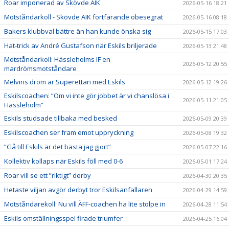
Roar imponerad av Skövde AIK
2026-05-16 18:21
Motståndarkoll - Skövde AIK fortfarande obesegrat
2026-05-16 08:18
Bakers klubbval bättre än han kunde önska sig
2026-05-15 17:03
Hat-trick av André Gustafson när Eskils briljerade
2026-05-13 21:48
Motståndarkoll: Hässleholms IF en
2026-05-12 20:55
mardrömsmotståndare
Melvins dröm är Superettan med Eskils
2026-05-12 19:26
Eskilscoachen: ”Om vi inte gör jobbet är vi chanslösa i
2026-05-11 21:05
Hässleholm”
Eskils studsade tillbaka med besked
2026-05-09 20:39
Eskilscoachen ser fram emot uppryckning
2026-05-08 19:32
”Gå till Eskils är det bästa jag gjort”
2026-05-07 22:16
Kollektiv kollaps när Eskils föll med 0-6
2026-05-01 17:24
Roar vill se ett ”riktigt” derby
2026-04-30 20:35
Hetaste viljan avgör derbyt tror Eskilsanfallaren
2026-04-29 14:59
Motståndarekoll: Nu vill ÄFF-coachen ha lite stolpe in
2026-04-28 11:54
Eskils omställningsspel firade triumfer
2026-04-25 16:04