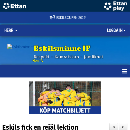
ESKILSCUPEN 2026!
HERR
LOGGA IN
Eskilsminne IF
Respekt – Kamratskap – Jämlikhet
Herr A
HEM
KALENDER
NYHETER
TRUPPEN
Eskils fick en rejäl lektion
<
>