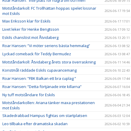
Roar Hansen: ”Inte plats för några om och men”
2026-06-18 09:15
Motståndarkoll: FC Trollhättan hoppas spelet lossnar
2026-06-17 19:54
mot Eskils
Max Eriksson klar för Eskils
2026-06-17 17:01
Livet leker för Henke Bengtsson
2026-06-17 09:12
Eskils chanslöst mot Åtvidaberg
2026-06-13 20:11
Roar Hansen: ”Vi möter seriens bästa hemmalag”
2026-06-13 08:52
Lyckad comeback för Teddy Bermudez
2026-06-13 08:47
Motståndarkoll: Åtvidaberg årets stora överraskning
2026-06-11 14:46
Konstmål räddade Eskils cupavancemang
2026-06-10 22:43
Roar Hansen: ”FBK Balkan ett bra cuplag ”
2026-06-09 17:44
Roar Hansen: ”Detta förtjänade inte killarna”
2026-06-07 16:04
Ny tuff motståndare för Eskils
2026-06-06 18:45
Motståndarkollen: Ariana tänker maxa prestationen
2026-06-04 21:34
mot Eskils
Skadedrabbad Hampus fightas om startplatsen
2026-06-03 12:04
Leo tillbaka efter dramatiska skadan
2026-06-02 10:59