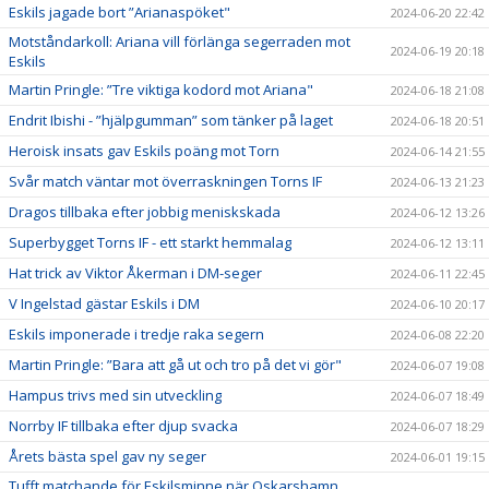
Eskils jagade bort ”Arianaspöket"
2024-06-20 22:42
Motståndarkoll: Ariana vill förlänga segerraden mot
2024-06-19 20:18
Eskils
Martin Pringle: ”Tre viktiga kodord mot Ariana"
2024-06-18 21:08
Endrit Ibishi - ”hjälpgumman” som tänker på laget
2024-06-18 20:51
Heroisk insats gav Eskils poäng mot Torn
2024-06-14 21:55
Svår match väntar mot överraskningen Torns IF
2024-06-13 21:23
Dragos tillbaka efter jobbig meniskskada
2024-06-12 13:26
Superbygget Torns IF - ett starkt hemmalag
2024-06-12 13:11
Hat trick av Viktor Åkerman i DM-seger
2024-06-11 22:45
V Ingelstad gästar Eskils i DM
2024-06-10 20:17
Eskils imponerade i tredje raka segern
2024-06-08 22:20
Martin Pringle: ”Bara att gå ut och tro på det vi gör"
2024-06-07 19:08
Hampus trivs med sin utveckling
2024-06-07 18:49
Norrby IF tillbaka efter djup svacka
2024-06-07 18:29
Årets bästa spel gav ny seger
2024-06-01 19:15
Tufft matchande för Eskilsminne när Oskarshamn