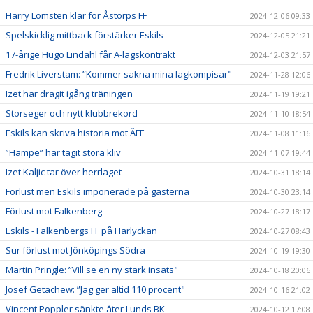
Harry Lomsten klar för Åstorps FF
2024-12-06 09:33
Spelskicklig mittback förstärker Eskils
2024-12-05 21:21
17-årige Hugo Lindahl får A-lagskontrakt
2024-12-03 21:57
Fredrik Liverstam: ”Kommer sakna mina lagkompisar"
2024-11-28 12:06
Izet har dragit igång träningen
2024-11-19 19:21
Storseger och nytt klubbrekord
2024-11-10 18:54
Eskils kan skriva historia mot ÄFF
2024-11-08 11:16
”Hampe” har tagit stora kliv
2024-11-07 19:44
Izet Kaljic tar över herrlaget
2024-10-31 18:14
Förlust men Eskils imponerade på gästerna
2024-10-30 23:14
Förlust mot Falkenberg
2024-10-27 18:17
Eskils - Falkenbergs FF på Harlyckan
2024-10-27 08:43
Sur förlust mot Jönköpings Södra
2024-10-19 19:30
Martin Pringle: ”Vill se en ny stark insats"
2024-10-18 20:06
Josef Getachew: ”Jag ger altid 110 procent"
2024-10-16 21:02
Vincent Poppler sänkte åter Lunds BK
2024-10-12 17:08