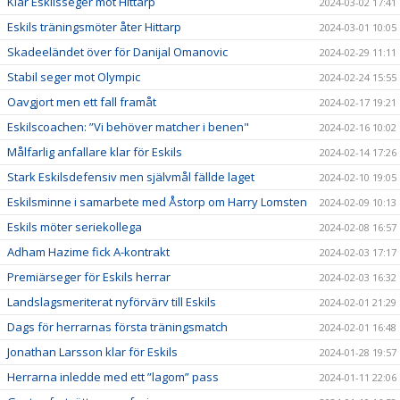
Klar Eskilsseger mot Hittarp
2024-03-02 17:41
Eskils träningsmöter åter Hittarp
2024-03-01 10:05
Skadeeländet över för Danijal Omanovic
2024-02-29 11:11
Stabil seger mot Olympic
2024-02-24 15:55
Oavgjort men ett fall framåt
2024-02-17 19:21
Eskilscoachen: ”Vi behöver matcher i benen"
2024-02-16 10:02
Målfarlig anfallare klar för Eskils
2024-02-14 17:26
Stark Eskilsdefensiv men självmål fällde laget
2024-02-10 19:05
Eskilsminne i samarbete med Åstorp om Harry Lomsten
2024-02-09 10:13
Eskils möter seriekollega
2024-02-08 16:57
Adham Hazime fick A-kontrakt
2024-02-03 17:17
Premiärseger för Eskils herrar
2024-02-03 16:32
Landslagsmeriterat nyförvärv till Eskils
2024-02-01 21:29
Dags för herrarnas första träningsmatch
2024-02-01 16:48
Jonathan Larsson klar för Eskils
2024-01-28 19:57
Herrarna inledde med ett ”lagom” pass
2024-01-11 22:06