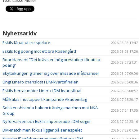
Text: Lasse Möller
Nyhetsarkiv
Eskils lånar ut tre spelare
2026-08-08 17:47
Eskils tog poäng mot ett bra Rosengård
2026-08-08 17:26
Roar Hansen: ”Det krävs en hög prestation för att ta
2026-08-07 21:31
poäng”
Skyttekungen grämer sig över missade målchanser
2026-08-07 09:06
Ungt Linero chanslöst i DM-kvartsfinalen
2026-08-06 08:36
Eskils herrar möter Linero i DM-kvartsfinal
2026-08-05 08:57
Målkalas mot tappert kämpande Akademilag
2026-07-25 20:17
Solskenshistoria bakom träningsmatchen mot NKA
2026-07-24 17:35
Group
Nyförvärven och Eskils imponerade i DM-seger
2026-07-22 23:16
DM-match men fokus ligger på seriespelet
2026-07-22 07:06
Nosaby IF svårbesegrad motståndare i DM
2026-07-21 14:21