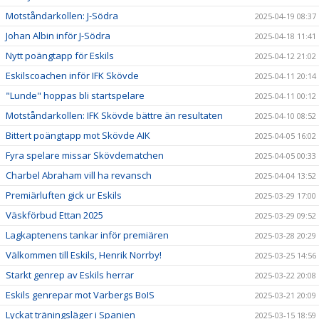
Motståndarkollen: J-Södra
2025-04-19 08:37
Johan Albin inför J-Södra
2025-04-18 11:41
Nytt poängtapp för Eskils
2025-04-12 21:02
Eskilscoachen inför IFK Skövde
2025-04-11 20:14
"Lunde" hoppas bli startspelare
2025-04-11 00:12
Motståndarkollen: IFK Skövde bättre än resultaten
2025-04-10 08:52
Bittert poängtapp mot Skövde AIK
2025-04-05 16:02
Fyra spelare missar Skövdematchen
2025-04-05 00:33
Charbel Abraham vill ha revansch
2025-04-04 13:52
Premiärluften gick ur Eskils
2025-03-29 17:00
Väskförbud Ettan 2025
2025-03-29 09:52
Lagkaptenens tankar inför premiären
2025-03-28 20:29
Välkommen till Eskils, Henrik Norrby!
2025-03-25 14:56
Starkt genrep av Eskils herrar
2025-03-22 20:08
Eskils genrepar mot Varbergs BoIS
2025-03-21 20:09
Lyckat träningsläger i Spanien
2025-03-15 18:59