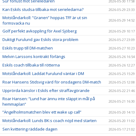
Sur förlust mot serieledaren
2026-05-30 17:58
Kan Eskils studsa tillbaka mot serieledarna?
2026-05-29 23:33
Motståndarkoll: ”Granen” hoppas TFF är ut sin
2026-05-29 14:52
formsvacka nu
Golf perfekt avkoppling för Axel Sjöberg
2026-05-29 10:17
Duktigt Furulund gav Eskils stora problem
2026-05-27 23:09
Eskils trupp till DM-matchen
2026-05-27 10:23
Melvin Larssons kontrakt förlängs
2026-05-26 16:54
Eskils coach tillbaka till rötterna
2026-05-26 12:27
Motståndarkoll: Laddat Furulund väntar i DM
2026-05-25 15:29
Roar Hansens Stidsvig värd för onsdagens DM-match
2026-05-25 12:08
Upprörda känslor i Eskils efter straffavgörande
2026-05-22 21:46
Roar Hansen: ”Lund har ännu inte släppt in mål på
2026-05-21 16:30
hemmaplan”
”Ängelholmsmatchen blev ett wake up call”
2026-05-20 14:13
Motståndarkoll: Lunds BK:s coach nöjd med starten
2026-05-20 11:02
Sen kvittering räddade dagen
2026-05-17 21:02