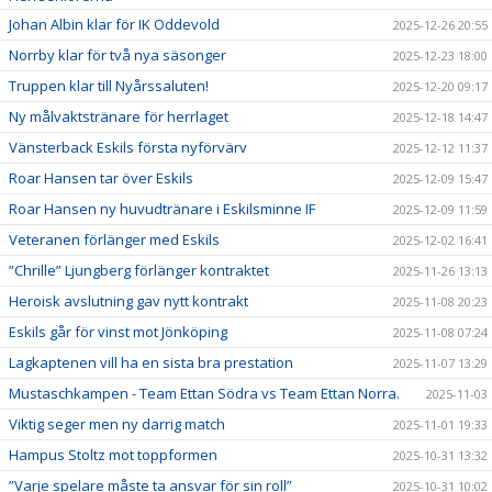
Johan Albin klar för IK Oddevold
2025-12-26 20:55
Norrby klar för två nya säsonger
2025-12-23 18:00
Truppen klar till Nyårssaluten!
2025-12-20 09:17
Ny målvaktstränare för herrlaget
2025-12-18 14:47
Vänsterback Eskils första nyförvärv
2025-12-12 11:37
Roar Hansen tar över Eskils
2025-12-09 15:47
Roar Hansen ny huvudtränare i Eskilsminne IF
2025-12-09 11:59
Veteranen förlänger med Eskils
2025-12-02 16:41
”Chrille” Ljungberg förlänger kontraktet
2025-11-26 13:13
Heroisk avslutning gav nytt kontrakt
2025-11-08 20:23
Eskils går för vinst mot Jönköping
2025-11-08 07:24
Lagkaptenen vill ha en sista bra prestation
2025-11-07 13:29
Mustaschkampen - Team Ettan Södra vs Team Ettan Norra.
2025-11-03
Viktig seger men ny darrig match
2025-11-01 19:33
Hampus Stoltz mot toppformen
2025-10-31 13:32
”Varje spelare måste ta ansvar för sin roll”
2025-10-31 10:02