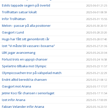
Eskils tappade segern på övertid
2025-06-01 21:25
Trollhättan satsar lokalt
2025-06-01 08:59
Inför Trollhättan
2025-05-31 15:55
Melvin - passar på alla positioner
2025-05-30 20:51
Oavgjort i Lund
2025-05-28 23:20
Hugo har fått sitt genombrott i år
2025-05-28 07:40
Izet "Vi måste bli vassare i boxarna"
2025-05-27 21:36
LBK jagar avancemang
2025-05-26 23:34
Förlust trots en uppsjö chanser
2025-05-24 16:58
Spelartrio tillbaka mot Olympic
2025-05-23 11:57
Olympiccoachen tror på välspelad match
2025-05-21 22:29
Endrit alltid beredd ta chansen
2025-05-21 08:12
Oavgjort mot Ariana
2025-05-17 17:37
Jetmir Koci får chansen i seniorlaget
2025-05-17 11:54
Izet inför Ariana
2025-05-17 00:09
Fabian Velander inför Ariana
2025-05-16 23:51