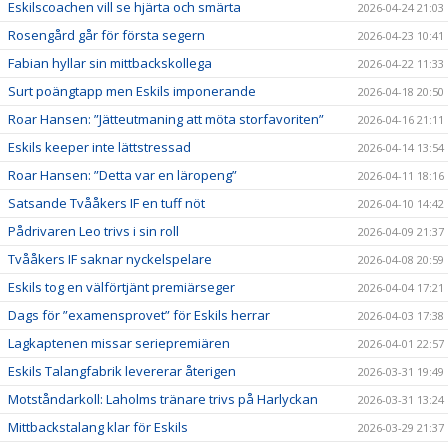
Eskilscoachen vill se hjärta och smärta
2026-04-24 21:03
Rosengård går för första segern
2026-04-23 10:41
Fabian hyllar sin mittbackskollega
2026-04-22 11:33
Surt poängtapp men Eskils imponerande
2026-04-18 20:50
Roar Hansen: ”Jätteutmaning att möta storfavoriten”
2026-04-16 21:11
Eskils keeper inte lättstressad
2026-04-14 13:54
Roar Hansen: ”Detta var en läropeng”
2026-04-11 18:16
Satsande Tvååkers IF en tuff nöt
2026-04-10 14:42
Pådrivaren Leo trivs i sin roll
2026-04-09 21:37
Tvååkers IF saknar nyckelspelare
2026-04-08 20:59
Eskils tog en välförtjänt premiärseger
2026-04-04 17:21
Dags för ”examensprovet” för Eskils herrar
2026-04-03 17:38
Lagkaptenen missar seriepremiären
2026-04-01 22:57
Eskils Talangfabrik levererar återigen
2026-03-31 19:49
Motståndarkoll: Laholms tränare trivs på Harlyckan
2026-03-31 13:24
Mittbackstalang klar för Eskils
2026-03-29 21:37