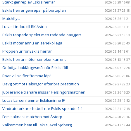
Starkt genrep av Eskils herrar
2026-03-28 16:08
Eskils herrar genrepar på bortaplan
2026-03-27 23:18
Matchflytt
2026-03-26 11:21
Lucas Lindau till BK Astrio
2026-03-26 11:11
Eskils tappade spelet men räddade oavgjort
2026-03-21 19:59
Eskils möter ännu en seriekollega
2026-03-20 20:40
Proppen ur för Eskils herrar
2026-03-14 18:01
Eskils herrar möter seriekonkurrent
2026-03-13 13:37
Onödiga baklängesmål när Eskils föll
2026-03-07 17:26
Roar vill se fler ”tomma löp”
2026-03-06 20:06
Oavgjort mot Helsingör efter bra prestation
2026-02-27 22:23
Jubilerande tränare missar Helsingörsmatchen
2026-02-26 16:20
Lucas Larsen lämnar Eskilsminne IF
2026-02-25 19:52
Vindrutetorkare-fotboll när Eskils spelade 1-1
2026-02-21 17:18
Fem saknas i matchen mot Åstorp
2026-02-20 20:16
Välkommen hem till Eskils, Axel Sjöberg!
2026-02-17 19:44