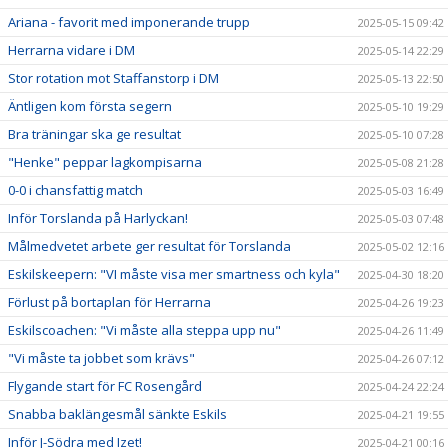
Ariana - favorit med imponerande trupp
2025-05-15 09:42
Herrarna vidare i DM
2025-05-14 22:29
Stor rotation mot Staffanstorp i DM
2025-05-13 22:50
Äntligen kom första segern
2025-05-10 19:29
Bra träningar ska ge resultat
2025-05-10 07:28
"Henke" peppar lagkompisarna
2025-05-08 21:28
0-0 i chansfattig match
2025-05-03 16:49
Inför Torslanda på Harlyckan!
2025-05-03 07:48
Målmedvetet arbete ger resultat för Torslanda
2025-05-02 12:16
Eskilskeepern: "VI måste visa mer smartness och kyla"
2025-04-30 18:20
Förlust på bortaplan för Herrarna
2025-04-26 19:23
Eskilscoachen: "Vi måste alla steppa upp nu"
2025-04-26 11:49
"Vi måste ta jobbet som krävs"
2025-04-26 07:12
Flygande start för FC Rosengård
2025-04-24 22:24
Snabba baklängesmål sänkte Eskils
2025-04-21 19:55
Inför J-Södra med Izet!
2025-04-21 00:16