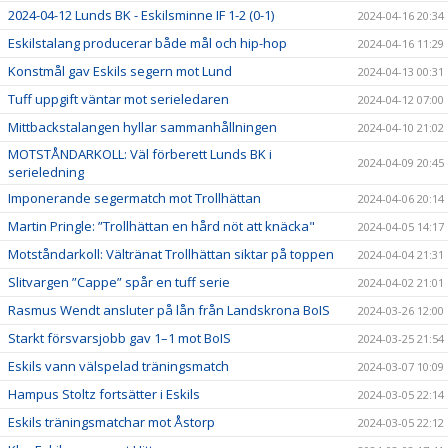
2024-04-12 Lunds BK - Eskilsminne IF 1-2 (0-1)
2024-04-16 20:34
Eskilstalang producerar både mål och hip-hop
2024-04-16 11:29
Konstmål gav Eskils segern mot Lund
2024-04-13 00:31
Tuff uppgift väntar mot serieledaren
2024-04-12 07:00
Mittbackstalangen hyllar sammanhållningen
2024-04-10 21:02
MOTSTÅNDARKOLL: Väl förberett Lunds BK i
2024-04-09 20:45
serieledning
Imponerande segermatch mot Trollhättan
2024-04-06 20:14
Martin Pringle: ”Trollhättan en hård nöt att knäcka"
2024-04-05 14:17
Motståndarkoll: Vältränat Trollhättan siktar på toppen
2024-04-04 21:31
Slitvargen ”Cappe” spår en tuff serie
2024-04-02 21:01
Rasmus Wendt ansluter på lån från Landskrona BoIS
2024-03-26 12:00
Starkt försvarsjobb gav 1–1 mot BoIS
2024-03-25 21:54
Eskils vann välspelad träningsmatch
2024-03-07 10:09
Hampus Stoltz fortsätter i Eskils
2024-03-05 22:14
Eskils träningsmatchar mot Åstorp
2024-03-05 22:12