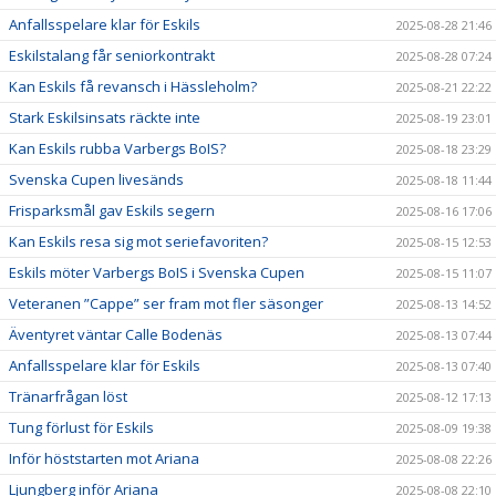
Anfallsspelare klar för Eskils
2025-08-28 21:46
Eskilstalang får seniorkontrakt
2025-08-28 07:24
Kan Eskils få revansch i Hässleholm?
2025-08-21 22:22
Stark Eskilsinsats räckte inte
2025-08-19 23:01
Kan Eskils rubba Varbergs BoIS?
2025-08-18 23:29
Svenska Cupen livesänds
2025-08-18 11:44
Frisparksmål gav Eskils segern
2025-08-16 17:06
Kan Eskils resa sig mot seriefavoriten?
2025-08-15 12:53
Eskils möter Varbergs BoIS i Svenska Cupen
2025-08-15 11:07
Veteranen ”Cappe” ser fram mot fler säsonger
2025-08-13 14:52
Äventyret väntar Calle Bodenäs
2025-08-13 07:44
Anfallsspelare klar för Eskils
2025-08-13 07:40
Tränarfrågan löst
2025-08-12 17:13
Tung förlust för Eskils
2025-08-09 19:38
Inför höststarten mot Ariana
2025-08-08 22:26
Ljungberg inför Ariana
2025-08-08 22:10