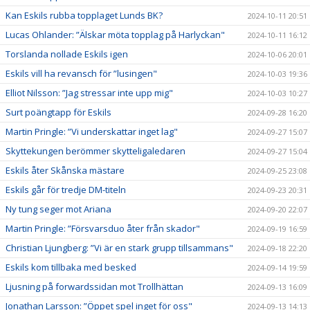
Kan Eskils rubba topplaget Lunds BK?
2024-10-11 20:51
Lucas Ohlander: ”Älskar möta topplag på Harlyckan"
2024-10-11 16:12
Torslanda nollade Eskils igen
2024-10-06 20:01
Eskils vill ha revansch för ”lusingen"
2024-10-03 19:36
Elliot Nilsson: ”Jag stressar inte upp mig"
2024-10-03 10:27
Surt poängtapp för Eskils
2024-09-28 16:20
Martin Pringle: ”Vi underskattar inget lag"
2024-09-27 15:07
Skyttekungen berömmer skytteligaledaren
2024-09-27 15:04
Eskils åter Skånska mästare
2024-09-25 23:08
Eskils går för tredje DM-titeln
2024-09-23 20:31
Ny tung seger mot Ariana
2024-09-20 22:07
Martin Pringle: ”Försvarsduo åter från skador"
2024-09-19 16:59
Christian Ljungberg: ”Vi är en stark grupp tillsammans"
2024-09-18 22:20
Eskils kom tillbaka med besked
2024-09-14 19:59
Ljusning på forwardssidan mot Trollhättan
2024-09-13 16:09
Jonathan Larsson: ”Öppet spel inget för oss"
2024-09-13 14:13