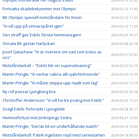
2024-05-13 22:02
Fortsatta skadebekymmer mot Olympic
2024-05-12 11:45
BK Olympic speciell motståndare för Kevin
2024-05-12 11:33
”Vi vill upp på vinnarspåret igen"
2024-05-12 11:29
Sen straff gav Eskils första hemmasegern
2024-05-09 19:37
Onsala BK gästar Harlyckan
2024-05-08 22:18
Josef Getachew: ”Vi är överens om vad som krävs av
2024-05-07 22:41
oss"
Motståndarkoll – ”Eskils blir en superutmaning"
2024-05-07 22:19
Martin Pringle: ”Vi verkar sakna allt självförtroende"
2024-05-05 15:19
Martin Pringle: ”Vi måste steppa upp rejält som lag"
2024-05-03 13:14
Ny roll passar Ljungberg bra
2024-05-02 22:18
Christoffer Andersson: ”Vi vill ha tre poäng mot Eskils"
2024-05-02 15:21
Svagt Eskils förlorade i Ljungskile
2024-04-28 20:17
Hemmaförlust mot Jönköpings Södra
2024-04-21 13:33
Martin Pringle: ”Det lär bli en underhållande match"
2024-04-19 10:03
Motståndarkoll: Patrik Ingelsten nöjd med seriestarten
2024-04-18 09:35