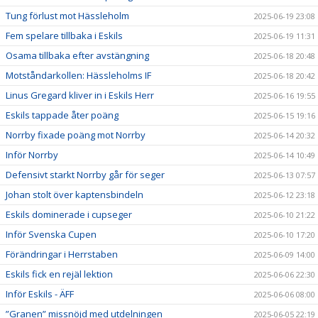
Tung förlust mot Hässleholm
2025-06-19 23:08
Fem spelare tillbaka i Eskils
2025-06-19 11:31
Osama tillbaka efter avstängning
2025-06-18 20:48
Motståndarkollen: Hässleholms IF
2025-06-18 20:42
Linus Gregard kliver in i Eskils Herr
2025-06-16 19:55
Eskils tappade åter poäng
2025-06-15 19:16
Norrby fixade poäng mot Norrby
2025-06-14 20:32
Inför Norrby
2025-06-14 10:49
Defensivt starkt Norrby går för seger
2025-06-13 07:57
Johan stolt över kaptensbindeln
2025-06-12 23:18
Eskils dominerade i cupseger
2025-06-10 21:22
Inför Svenska Cupen
2025-06-10 17:20
Förändringar i Herrstaben
2025-06-09 14:00
Eskils fick en rejäl lektion
2025-06-06 22:30
Inför Eskils - ÄFF
2025-06-06 08:00
”Granen” missnöjd med utdelningen
2025-06-05 22:19