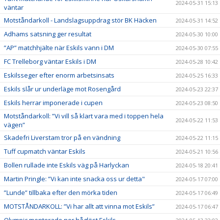
2024-05-31 15:13
väntar
Motståndarkoll - Landslagsuppdrag stör BK Häcken
2024-05-31 14:52
Adhams satsning ger resultat
2024-05-30 10:00
”AP” matchhjälte när Eskils vann i DM
2024-05-30 07:55
FC Trelleborg väntar Eskils i DM
2024-05-28 10:42
Eskilsseger efter enorm arbetsinsats
2024-05-25 16:33
Eskils slår ur underläge mot Rosengård
2024-05-23 22:37
Eskils herrar imponerade i cupen
2024-05-23 08:50
Motståndarkoll: ”Vi vill så klart vara med i toppen hela
2024-05-22 11:53
vägen”
Skadefri Liverstam tror på en vändning
2024-05-22 11:15
Tuff cupmatch väntar Eskils
2024-05-21 10:56
Bollen rullade inte Eskils väg på Harlyckan
2024-05-18 20:41
Martin Pringle: ”Vi kan inte snacka oss ur detta"
2024-05-17 07:00
”Lunde” tillbaka efter den mörka tiden
2024-05-17 06:49
MOTSTÅNDARKOLL: ”Vi har allt att vinna mot Eskils”
2024-05-17 06:47
Olympic monterade ner håglöst Eskils