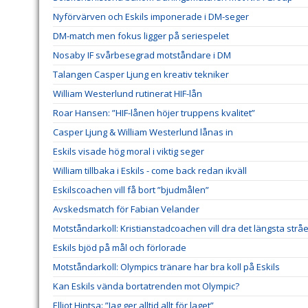
Nyförvärven och Eskils imponerade i DM-seger
DM-match men fokus ligger på seriespelet
Nosaby IF svårbesegrad motståndare i DM
Talangen Casper Ljung en kreativ tekniker
William Westerlund rutinerat HIF-lån
Roar Hansen: ”HIF-lånen höjer truppens kvalitet”
Casper Ljung & William Westerlund lånas in
Eskils visade hög moral i viktig seger
William tillbaka i Eskils - come back redan ikväll
Eskilscoachen vill få bort ”bjudmålen”
Avskedsmatch för Fabian Velander
Motståndarkoll: Kristianstadcoachen vill dra det längsta stråe
Eskils bjöd på mål och förlorade
Motståndarkoll: Olympics tränare har bra koll på Eskils
Kan Eskils vända bortatrenden mot Olympic?
Elliot Hintsa: ”Jag ger alltid allt för laget”