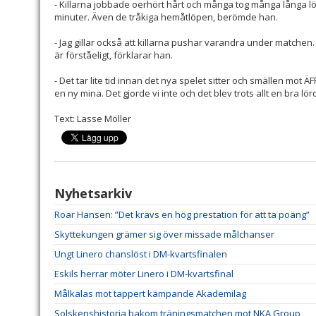
- Killarna jobbade oerhört hårt och många tog många långa l
minuter. Även de tråkiga hemåtlöpen, berömde han.
- Jag gillar också att killarna pushar varandra under matchen. 
är förståeligt, förklarar han.
- Det tar lite tid innan det nya spelet sitter och smällen mot ÄF
en ny mina. Det gjorde vi inte och det blev trots allt en bra lö
Text: Lasse Möller
Nyhetsarkiv
Roar Hansen: ”Det krävs en hög prestation för att ta poäng”
Skyttekungen grämer sig över missade målchanser
Ungt Linero chanslöst i DM-kvartsfinalen
Eskils herrar möter Linero i DM-kvartsfinal
Målkalas mot tappert kämpande Akademilag
Solskenshistoria bakom träningsmatchen mot NKA Group