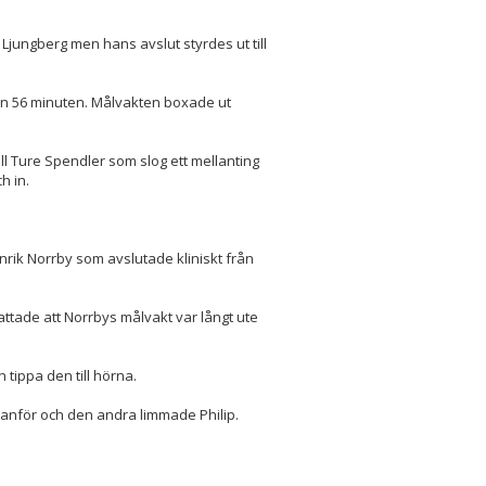
 Ljungberg men hans avslut styrdes ut till
 den 56 minuten. Målvakten boxade ut
ll Ture Spendler som slog ett mellanting
h in.
enrik Norrby som avslutade kliniskt från
attade att Norrbys målvakt var långt ute
tippa den till hörna.
tanför och den andra limmade Philip.