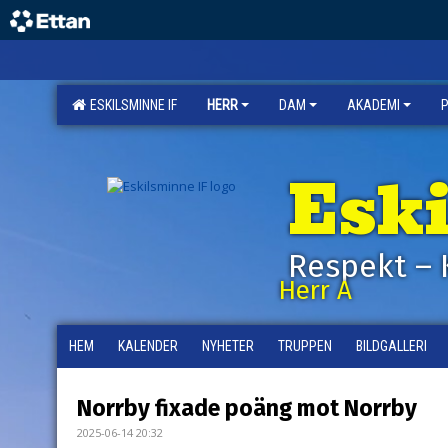
ESKILSMINNE IF
HERR
DAM
AKADEMI
Esk
Respekt – 
Herr A
HEM
KALENDER
NYHETER
TRUPPEN
BILDGALLERI
Norrby fixade poäng mot Norrby
2025-06-14 20:32