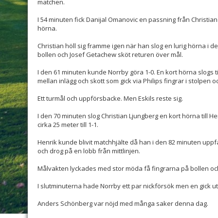
matchen.
I 54 minuten fick Danijal Omanovic en passning från Christian
hörna.
Christian höll sig framme igen när han slog en lurig hörna i
bollen och Josef Getachew sköt returen över mål.
I den 61 minuten kunde Norrby göra 1-0. En kort hörna slogs ti
mellan inlägg och skott som gick via Philips fingrar i stolpen oc
Ett turmål och uppförsbacke. Men Eskils reste sig.
I den 70 minuten slog Christian Ljungberg en kort hörna till H
cirka 25 meter
till 1-1
.
Henrik kunde blivit matchhjälte då han i den 82 minuten uppf
och drog på en lobb från mittlinjen.
Målvakten lyckades med stor möda få fingrarna på bollen och 
I slutminuterna hade Norrby ett par nickförsök men en gick u
Anders Schönberg var nöjd med många saker denna dag.