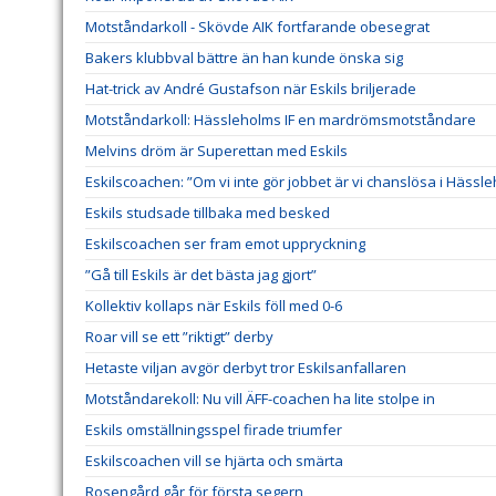
Motståndarkoll - Skövde AIK fortfarande obesegrat
Bakers klubbval bättre än han kunde önska sig
Hat-trick av André Gustafson när Eskils briljerade
Motståndarkoll: Hässleholms IF en mardrömsmotståndare
Melvins dröm är Superettan med Eskils
Eskilscoachen: ”Om vi inte gör jobbet är vi chanslösa i Hässl
Eskils studsade tillbaka med besked
Eskilscoachen ser fram emot uppryckning
”Gå till Eskils är det bästa jag gjort”
Kollektiv kollaps när Eskils föll med 0-6
Roar vill se ett ”riktigt” derby
Hetaste viljan avgör derbyt tror Eskilsanfallaren
Motståndarekoll: Nu vill ÄFF-coachen ha lite stolpe in
Eskils omställningsspel firade triumfer
Eskilscoachen vill se hjärta och smärta
Rosengård går för första segern