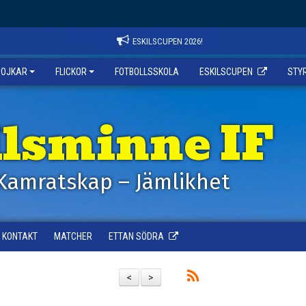
ESKILSCUPEN 2026!
POJKAR
FLICKOR
FOTBOLLSSKOLA
ESKILSCUPEN
STY
ilsminne IF
Kamratskap – Jämlikhet
KONTAKT
MATCHER
ETTAN SÖDRA
<
>