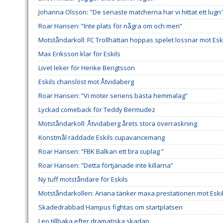
Johanna Olsson: "De senaste matcherna har vi hittat ett lugn
Roar Hansen: ”Inte plats för några om och men”
Motståndarkoll: FC Trollhättan hoppas spelet lossnar mot Esk
Max Eriksson klar för Eskils
Livet leker för Henke Bengtsson
Eskils chanslöst mot Åtvidaberg
Roar Hansen: ”Vi möter seriens bästa hemmalag”
Lyckad comeback för Teddy Bermudez
Motståndarkoll: Åtvidaberg årets stora överraskning
Konstmål räddade Eskils cupavancemang
Roar Hansen: ”FBK Balkan ett bra cuplag ”
Roar Hansen: ”Detta förtjänade inte killarna”
Ny tuff motståndare för Eskils
Motståndarkollen: Ariana tänker maxa prestationen mot Eski
Skadedrabbad Hampus fightas om startplatsen
Leo tillbaka efter dramatiska skadan