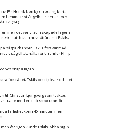
nne IF:s Henrik Norrby en poäng borta
mällen hemma mot Ängelholm senast och
e 1-1 (0-0).
atchen men det var vi som skapade lägena i
a seriematch som huvudtränare i Eskils.
apa några chanser. Eskils försvar med
vic såg till att hålla rent framför Philip
yck och skapa lägen.
i straffområdet. Eskils bet sig kvar och det
n till Christian Ljungberg som täcktes
avslutade med en nick strax utanför.
 enda farlighet kom i 45 minuten men
tt.
 men återigen kunde Eskils jobba sig in i