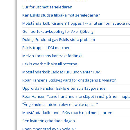
Sur förlust mot serieledaren
Kan Eskils studsa tillbaka mot serieledarna?
Motståndarkoll: ”Granen” hoppas TFF är ut sin formsvacka n
Golf perfekt avkoppling för Axel Sjöberg
Duktigt Furulund gav Eskils stora problem
Eskils trupp till DM-matchen
Melvin Larssons kontrakt förlängs
Eskils coach tillbaka till rötterna
Motståndarkoll: Laddat Furulund väntar i DM
Roar Hansens Stidsvig värd för onsdagens DM-match
Upprörda känslor i Eskils efter straffavgörande
Roar Hansen: ”Lund har ännu inte släppt in mål på hemmapl
”Ängelholmsmatchen blev ett wake up call”
Motståndarkoll: Lunds BK:s coach nöjd med starten
Sen kvittering räddade dagen
Roar imponerad av Skövde AIK