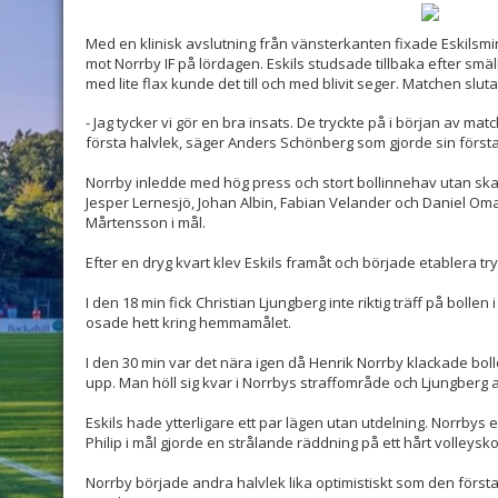
Med en klinisk avslutning från vänsterkanten fixade Eskilsmi
mot Norrby IF på lördagen. Eskils studsade tillbaka efter s
med lite flax kunde det till och med blivit seger. Matchen slutad
- Jag tycker vi gör en bra insats. De tryckte på i början av m
första halvlek, säger Anders Schönberg som gjorde sin först
Norrby inledde med hög press och stort bollinnehav utan sk
Jesper Lernesjö, Johan Albin, Fabian Velander och Daniel Omano
Mårtensson i mål.
Efter en dryg kvart klev Eskils framåt och började etablera tr
I den 18 min fick Christian Ljungberg inte riktig träff på bollen 
osade hett kring hemmamålet.
I den 30 min var det nära igen då Henrik Norrby klackade bolle
upp. Man höll sig kvar i Norrbys straffområde och Ljungberg 
Eskils hade ytterligare ett par lägen utan utdelning. Norrbys
Philip i mål gjorde en strålande räddning på ett hårt volleysko
Norrby började andra halvlek lika optimistiskt som den första