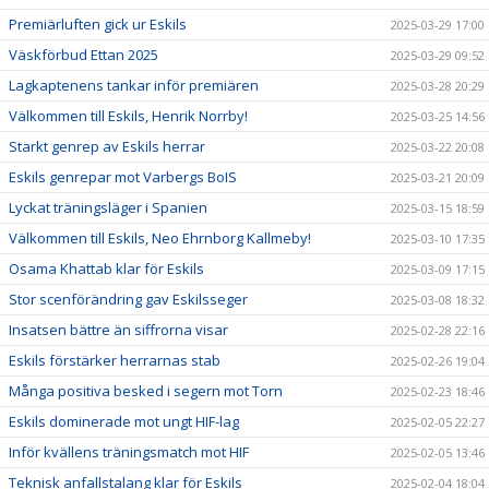
Premiärluften gick ur Eskils
2025-03-29 17:00
Väskförbud Ettan 2025
2025-03-29 09:52
Lagkaptenens tankar inför premiären
2025-03-28 20:29
Välkommen till Eskils, Henrik Norrby!
2025-03-25 14:56
Starkt genrep av Eskils herrar
2025-03-22 20:08
Eskils genrepar mot Varbergs BoIS
2025-03-21 20:09
Lyckat träningsläger i Spanien
2025-03-15 18:59
Välkommen till Eskils, Neo Ehrnborg Kallmeby!
2025-03-10 17:35
Osama Khattab klar för Eskils
2025-03-09 17:15
Stor scenförändring gav Eskilsseger
2025-03-08 18:32
Insatsen bättre än siffrorna visar
2025-02-28 22:16
Eskils förstärker herrarnas stab
2025-02-26 19:04
Många positiva besked i segern mot Torn
2025-02-23 18:46
Eskils dominerade mot ungt HIF-lag
2025-02-05 22:27
Inför kvällens träningsmatch mot HIF
2025-02-05 13:46
Teknisk anfallstalang klar för Eskils
2025-02-04 18:04