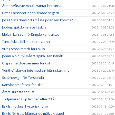
Årets svåraste match väntar herrarna
2025-10-09 21:28
Firma Larsson/Lindahl fixade segern
2025-10-05 20:21
Josef Getachew: ”Nu måste poängen komma”
2025-10-05 11:11
Jobbigt sjukdomsläge i Eskils
2025-10-03 08:03
Melvin Larsson förlängde kontraktet
2025-10-03 07:55
Tamt Eskils föll mot Husqvarna
2025-09-28 12:09
Viktig streckmatch för Eskils
2025-09-26 14:27
Johan Albin: ”Vi måste spika igen bakåt”
2025-09-26 08:11
Orgie i målchanser men förlust
2025-09-20 16:44
”Jonthe” slarvar inte med sin hjärnskakning
2025-09-20 08:19
Schönberg inför Torslanda
2025-09-20 08:11
Känslosamt förväl för Filip
2025-09-15 11:26
Årets suraste förlust
2025-09-14 20:42
Trotjänaren Filip lämnar efter 23 år
2025-09-13 17:00
Eskils mot lag i hysterisk form
2025-09-13 10:00
Eskils föll trots bländande målvaktsspel
2025-09-10 22:50