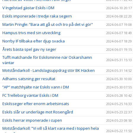
V Ingelstad gästar Eskils i DM
2024-06-10 20:17
Eskils imponerade i tredje raka segern
2024-06-08 22:20
Martin Pringle: ”Bara att gå ut och tro på det vi gör"
2024-06-07 19:08
Hampus trivs med sin utveckling
2024-06-07 18:49
Norrby IF tillbaka efter djup svacka
2024-06-07 18:29
Årets bästa spel gav ny seger
2024-06-01 19:15
Tufft matchande för Eskilsminne när Oskarshamn
2024-05-31 15:13
väntar
Motståndarkoll - Landslagsuppdrag stör BK Häcken
2024-05-31 14:52
Adhams satsning ger resultat
2024-05-30 10:00
”AP” matchhjälte när Eskils vann i DM
2024-05-30 07:55
FC Trelleborg väntar Eskils i DM
2024-05-28 10:42
Eskilsseger efter enorm arbetsinsats
2024-05-25 16:33
Eskils slår ur underläge mot Rosengård
2024-05-23 22:37
Eskils herrar imponerade i cupen
2024-05-23 08:50
Motståndarkoll: ”Vi vill så klart vara med i toppen hela
2024-05-22 11:53