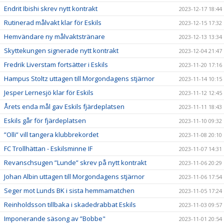
Endrit Ibishi skrev nytt kontrakt
2023-12-17 18:44
Rutinerad målvakt klar för Eskils
2023-12-15 17:32
Hemvändare ny målvaktstränare
2023-12-13 13:34
Skyttekungen signerade nytt kontrakt
2023-12-04 21:47
Fredrik Liverstam fortsätter i Eskils
2023-11-20 17:16
Hampus Stoltz uttagen till Morgondagens stjärnor
2023-11-14 10:15
Jesper Lernesjö klar för Eskils
2023-11-12 12:45
Årets enda mål gav Eskils fjärdeplatsen
2023-11-11 18:43
Eskils går för fjärdeplatsen
2023-11-10 09:32
”Olli” vill tangera klubbrekordet
2023-11-08 20:10
FC Trollhättan - Eskilsminne IF
2023-11-07 14:31
Revanschsugen ”Lunde” skrev på nytt kontrakt
2023-11-06 20:29
Johan Albin uttagen till Morgondagens stjärnor
2023-11-06 17:54
Seger mot Lunds BK i sista hemmamatchen
2023-11-05 17:24
Reinholdsson tillbaka i skadedrabbat Eskils
2023-11-03 09:57
Imponerande säsong av ”Bobbe"
2023-11-01 20:54