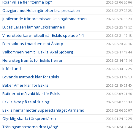
Roar vill se fler ”tomma löp”
2026-03-06 20:06
Oavgjort mot Helsingör efter bra prestation
2026-02-27 22:23
Jubilerande tränare missar Helsingörsmatchen
2026-02-26 16:20
Lucas Larsen lämnar Eskilsminne IF
2026-02-25 19:52
Vindrutetorkare-fotboll när Eskils spelade 1-1
2026-02-21 17:18
Fem saknas i matchen mot Åstorp
2026-02-20 20:16
Välkommen hem till Eskils, Axel Sjöberg!
2026-02-17 19:44
Flera steg framåt för Eskils herrar
2026-02-14 17:14
Inför Lund
2026-02-14 07:25
Lovande mittback klar för Eskils
2026-02-13 18:53
Baker Amer klar för Eskils
2026-02-10 21:40
Rutinerad målvakt klar för Eskils
2026-02-09 21:56
Eskils åkte på rejäl ”lusing”
2026-02-07 16:38
Eskils herrar möter Superettanlaget Värnamo
2026-02-06 20:07
Olycklig skada i årspremiären
2026-01-24 17:25
Träningsmatcherna drar igång!
2026-01-24 08:44