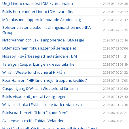
Ungt Linero chanslöst i DM-kvartsfinalen
2026-08-06 08:36
Eskils herrar möter Linero i DM-kvartsfinal
2026-08-05 08:57
Målkalas mot tappert kämpande Akademilag
2026-07-25 20:17
Solskenshistoria bakom träningsmatchen mot NKA
2026-07-24 17:35
Group
Nyförvärven och Eskils imponerade i DM-seger
2026-07-22 23:16
DM-match men fokus ligger på seriespelet
2026-07-22 07:06
Nosaby IF svårbesegrad motståndare i DM
2026-07-21 14:21
Talangen Casper Ljung en kreativ tekniker
2026-07-21 08:19
William Westerlund rutinerat HIF-lån
2026-07-20 21:32
Roar Hansen: ”HIF-lånen höjer truppens kvalitet”
2026-07-13 17:03
Casper Ljung & William Westerlund lånas in
2026-07-13 09:00
Eskils visade hög moral i viktig seger
2026-07-01 23:10
William tillbaka i Eskils - come back redan ikväll
2026-07-01 17:16
Eskilscoachen vill få bort ”bjudmålen”
2026-06-30 22:21
Avskedsmatch för Fabian Velander
2026-06-30 21:51
Motståndarkoll: Kristianstadcoachen vill dra det längsta