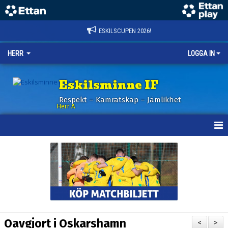
ESKILSCUPEN 2026!
HERR
LOGGA IN
Eskilsminne IF
Respekt – Kamratskap – Jämlikhet
Herr A
HEM
KALENDER
NYHETER
TRUPPEN
Oavgjort i Oskarshamn
<
>