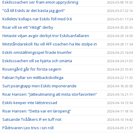
Eskilscoachen ser fram emot uppryckning
2026-05-08 19:32
”Gå till Eskils är det bästa jag gjort”
2026-05-07 22:16
Kollektiv kollaps när Eskils föll med 0-6
2026-05-01 17:24
Roar vill se ett ”riktigt” derby
2026-04-30 20:35
Hetaste viljan avgör derbyt tror Eskilsanfallaren
2026-04-29 14:59
Motståndarekoll: Nu vill ÄFF-coachen ha lite stolpe in
2026-04-28 11:54
Eskils omställningsspel firade triumfer
2026-04-25 16:04
Eskilscoachen vill se hjärta och smärta
2026-04-24 21:03
Rosengård går för första segern
2026-04-23 10:41
Fabian hyllar sin mittbackskollega
2026-04-22 11:33
Surt poängtapp men Eskils imponerande
2026-04-18 20:50
Roar Hansen: ”Jätteutmaning att möta storfavoriten”
2026-04-16 21:11
Eskils keeper inte lättstressad
2026-04-14 13:54
Roar Hansen: ”Detta var en läropeng”
2026-04-11 18:16
Satsande Tvååkers IF en tuff nöt
2026-04-10 14:42
Pådrivaren Leo trivs i sin roll
2026-04-09 21:37