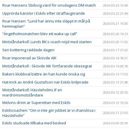
Roar Hansens Stidsvig värd för onsdagens DM-match
2026-05-25 12:08
Upprörda känslor i Eskils efter straffavgörande
2026-05-22 21:46
Roar Hansen: ”Lund har ännu inte släppt in mål på
2026-05-21 16:30
hemmaplan”
”Ängelholmsmatchen blev ett wake up call”
2026-05-20 14:13
Motståndarkoll: Lunds BK:s coach nöjd med starten
2026-05-20 11:02
Sen kvittering räddade dagen
2026-05-17 21:02
Roar imponerad av Skövde AIK
2026-05-16 18:21
Motståndarkoll - Skövde AIK fortfarande obesegrat
2026-05-16 08:18
Bakers klubbval bättre än han kunde önska sig
2026-05-15 17:03
Hat-trick av André Gustafson när Eskils briljerade
2026-05-13 21:48
Motståndarkoll: Hässleholms IF en
2026-05-12 20:55
mardrömsmotståndare
Melvins dröm är Superettan med Eskils
2026-05-12 19:26
Eskilscoachen: ”Om vi inte gör jobbet är vi chanslösa i
2026-05-11 21:05
Hässleholm”
Eskils studsade tillbaka med besked
2026-05-09 20:39