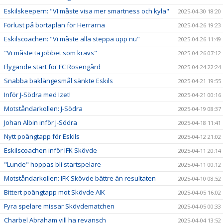
Eskilskeepern: "VI måste visa mer smartness och kyla"
2025-04-30 18:20
Förlust på bortaplan för Herrarna
2025-04-26 19:23
Eskilscoachen: "Vi måste alla steppa upp nu"
2025-04-26 11:49
"Vi måste ta jobbet som krävs"
2025-04-26 07:12
Flygande start för FC Rosengård
2025-04-24 22:24
Snabba baklängesmål sänkte Eskils
2025-04-21 19:55
Inför J-Södra med Izet!
2025-04-21 00:16
Motståndarkollen: J-Södra
2025-04-19 08:37
Johan Albin inför J-Södra
2025-04-18 11:41
Nytt poängtapp för Eskils
2025-04-12 21:02
Eskilscoachen inför IFK Skövde
2025-04-11 20:14
"Lunde" hoppas bli startspelare
2025-04-11 00:12
Motståndarkollen: IFK Skövde bättre än resultaten
2025-04-10 08:52
Bittert poängtapp mot Skövde AIK
2025-04-05 16:02
Fyra spelare missar Skövdematchen
2025-04-05 00:33
Charbel Abraham vill ha revansch
2025-04-04 13:52