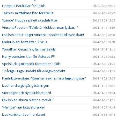
Hampus Pauli klar för Eskils
2025-02-04 18:01
Teknisk mittfältare klar för Eskils
2025-01-09 20:42
”Lunde” hoppas på ett skadefritt år
2025-01-08 12:06
Vincent Poppler: ”Eskils är klubben man lyckas i"
2024-12-19 11:39
Eskilsminne IF säljer Vincent Poppler till Allsvenskan!
2024-12-18 20:00
Endrit Ibishi fortsätter i Eskils
2024-12-13 08:18
Yonathan Getachew lämnar Eskils
2024-12-11 11:41
Harry Lomsten klar för Åstorps FF
2024-12-06 09:33
Spelskicklig mittback förstärker Eskils
2024-12-05 21:21
17-årige Hugo Lindahl får A-lagskontrakt
2024-12-03 21:57
Fredrik Liverstam: ”Kommer sakna mina lagkompisar"
2024-11-28 12:06
Izet har dragit igång träningen
2024-11-19 19:21
Storseger och nytt klubbrekord
2024-11-10 18:54
Eskils kan skriva historia mot ÄFF
2024-11-08 11:16
”Hampe” har tagit stora kliv
2024-11-07 19:44
Izet Kaljic tar över herrlaget
2024-10-31 18:14