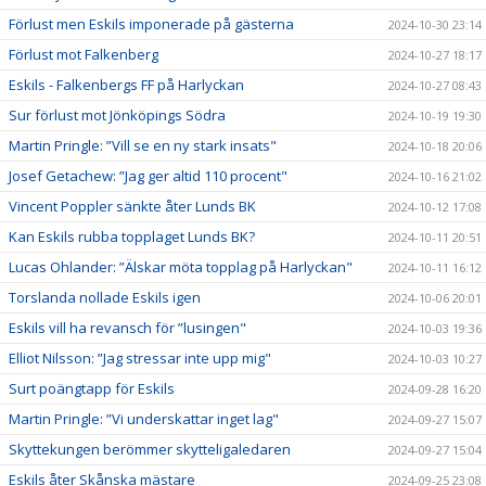
Förlust men Eskils imponerade på gästerna
2024-10-30 23:14
Förlust mot Falkenberg
2024-10-27 18:17
Eskils - Falkenbergs FF på Harlyckan
2024-10-27 08:43
Sur förlust mot Jönköpings Södra
2024-10-19 19:30
Martin Pringle: ”Vill se en ny stark insats"
2024-10-18 20:06
Josef Getachew: ”Jag ger altid 110 procent"
2024-10-16 21:02
Vincent Poppler sänkte åter Lunds BK
2024-10-12 17:08
Kan Eskils rubba topplaget Lunds BK?
2024-10-11 20:51
Lucas Ohlander: ”Älskar möta topplag på Harlyckan"
2024-10-11 16:12
Torslanda nollade Eskils igen
2024-10-06 20:01
Eskils vill ha revansch för ”lusingen"
2024-10-03 19:36
Elliot Nilsson: ”Jag stressar inte upp mig"
2024-10-03 10:27
Surt poängtapp för Eskils
2024-09-28 16:20
Martin Pringle: ”Vi underskattar inget lag"
2024-09-27 15:07
Skyttekungen berömmer skytteligaledaren
2024-09-27 15:04
Eskils åter Skånska mästare
2024-09-25 23:08