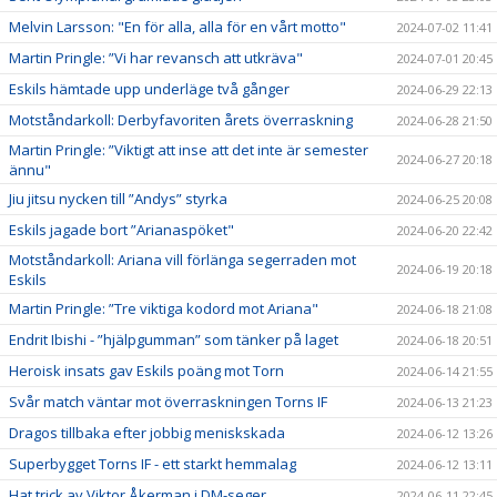
Melvin Larsson: "En för alla, alla för en vårt motto"
2024-07-02 11:41
Martin Pringle: ”Vi har revansch att utkräva"
2024-07-01 20:45
Eskils hämtade upp underläge två gånger
2024-06-29 22:13
Motståndarkoll: Derbyfavoriten årets överraskning
2024-06-28 21:50
Martin Pringle: ”Viktigt att inse att det inte är semester
2024-06-27 20:18
ännu"
Jiu jitsu nycken till ”Andys” styrka
2024-06-25 20:08
Eskils jagade bort ”Arianaspöket"
2024-06-20 22:42
Motståndarkoll: Ariana vill förlänga segerraden mot
2024-06-19 20:18
Eskils
Martin Pringle: ”Tre viktiga kodord mot Ariana"
2024-06-18 21:08
Endrit Ibishi - ”hjälpgumman” som tänker på laget
2024-06-18 20:51
Heroisk insats gav Eskils poäng mot Torn
2024-06-14 21:55
Svår match väntar mot överraskningen Torns IF
2024-06-13 21:23
Dragos tillbaka efter jobbig meniskskada
2024-06-12 13:26
Superbygget Torns IF - ett starkt hemmalag
2024-06-12 13:11
Hat trick av Viktor Åkerman i DM-seger
2024-06-11 22:45