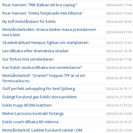
Roar Hansen: ”FBK Balkan ett bra cuplag ”
2026-06-09 17:44
Roar Hansen: ”Detta förtjänade inte killarna”
2026-06-07 16:04
Ny tuff motståndare för Eskils
2026-06-06 18:45
Motståndarkollen: Ariana tänker maxa prestationen
2026-06-04 21:34
mot Eskils
Skadedrabbad Hampus fightas om startplatsen
2026-06-03 12:04
Leo tillbaka efter dramatiska skadan
2026-06-02 10:59
Sur förlust mot serieledaren
2026-05-30 17:58
Kan Eskils studsa tillbaka mot serieledarna?
2026-05-29 23:33
Motståndarkoll: ”Granen” hoppas TFF är ut sin
2026-05-29 14:52
formsvacka nu
Golf perfekt avkoppling för Axel Sjöberg
2026-05-29 10:17
Duktigt Furulund gav Eskils stora problem
2026-05-27 23:09
Eskils trupp till DM-matchen
2026-05-27 10:23
Melvin Larssons kontrakt förlängs
2026-05-26 16:54
Eskils coach tillbaka till rötterna
2026-05-26 12:27
Motståndarkoll: Laddat Furulund väntar i DM
2026-05-25 15:29