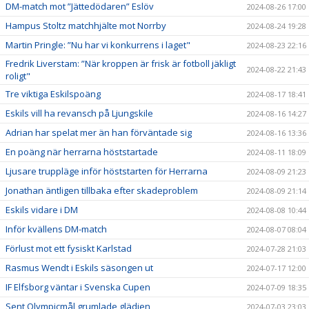
DM-match mot ”Jättedödaren” Eslöv
2024-08-26 17:00
Hampus Stoltz matchhjälte mot Norrby
2024-08-24 19:28
Martin Pringle: ”Nu har vi konkurrens i laget"
2024-08-23 22:16
Fredrik Liverstam: ”När kroppen är frisk är fotboll jäkligt
2024-08-22 21:43
roligt"
Tre viktiga Eskilspoäng
2024-08-17 18:41
Eskils vill ha revansch på Ljungskile
2024-08-16 14:27
Adrian har spelat mer än han förväntade sig
2024-08-16 13:36
En poäng när herrarna höststartade
2024-08-11 18:09
Ljusare truppläge inför höststarten för Herrarna
2024-08-09 21:23
Jonathan äntligen tillbaka efter skadeproblem
2024-08-09 21:14
Eskils vidare i DM
2024-08-08 10:44
Inför kvällens DM-match
2024-08-07 08:04
Förlust mot ett fysiskt Karlstad
2024-07-28 21:03
Rasmus Wendt i Eskils säsongen ut
2024-07-17 12:00
IF Elfsborg väntar i Svenska Cupen
2024-07-09 18:35
Sent Olympicmål grumlade glädjen
2024-07-03 23:03