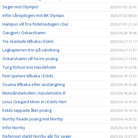
Seger mot Olympic!
2025-07-02 22:41
Inför vårepilogen mot BK Olympic
2025-07-02 08:03
Hampus vill fira födelsedagen i Dur
2025-07-01 21:24
Oavgjort i Oskarshamn
2025-06-28 18:46
Tre skadade tillbaka i Eskils
2025-06-27 11:17
Lagkaptenen tror på vändning
2025-06-27 11:07
Oskarshamn vill ha tre poäng
2025-06-27 11:06
Tung förlust mot Hässleholm
2025-06-19 23:08
Fem spelare tillbaka i Eskils
2025-06-19 11:31
Osama tillbaka efter avstängning
2025-06-18 20:48
Motståndarkollen: Hässleholms IF
2025-06-18 20:42
Linus Gregard kliver in i Eskils Herr
2025-06-16 19:55
Eskils tappade åter poäng
2025-06-15 19:16
Norrby fixade poäng mot Norrby
2025-06-14 20:32
Inför Norrby
2025-06-14 10:49
Defensivt starkt Norrby går för seger
2025-06-13 07:57