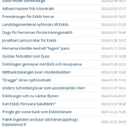
Eskils möter seriekollega
2024-02-08 16:57
Adham Hazime fick A-kontrakt
2024-02-03 17:17
Premiärseger för Eskils herrar
2024-02-03 16:32
Landslagsmeriterat nyförvärv till Eskils
2024-02-01 21:29
Dags för herrarnas första träningsmatch
2024-02-01 16:48
Jonathan Larsson klar för Eskils
2024-01-28 19:57
Herrarna inledde med ett ”lagom” pass
2024-01-11 22:06
Gustav fortsätter som fysio
2024-01-10 16:58
Eskilslagen genrepar mot BoIS och Husqvarna
2024-01-09 23:32
Mittbackstalangen kvar i moderklubben
2024-01-09 15:43
”Dragge” skrev nytt kontrakt
2024-01-09 11:05
Anders Schönberg kvar som assisterande i Herr
2024-01-07 18:51
Eskilsseger och nu väntar Illyrien
2024-01-06 20:27
Kan Eskils försvara Saluttiteln?
2024-01-03 18:40
Pringle gör come back som Eskilstränare
2023-12-22 19:29
Patrik Ingelsten avslutar sitt tränaruppdrag i
2023-12-22 18:24
Eskilsminne IF