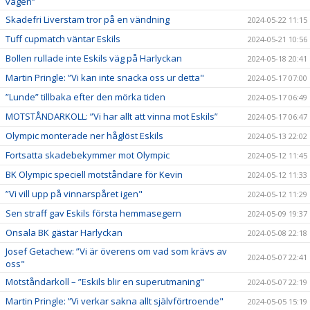
vägen”
Skadefri Liverstam tror på en vändning
2024-05-22 11:15
Tuff cupmatch väntar Eskils
2024-05-21 10:56
Bollen rullade inte Eskils väg på Harlyckan
2024-05-18 20:41
Martin Pringle: ”Vi kan inte snacka oss ur detta"
2024-05-17 07:00
”Lunde” tillbaka efter den mörka tiden
2024-05-17 06:49
MOTSTÅNDARKOLL: ”Vi har allt att vinna mot Eskils”
2024-05-17 06:47
Olympic monterade ner håglöst Eskils
2024-05-13 22:02
Fortsatta skadebekymmer mot Olympic
2024-05-12 11:45
BK Olympic speciell motståndare för Kevin
2024-05-12 11:33
”Vi vill upp på vinnarspåret igen"
2024-05-12 11:29
Sen straff gav Eskils första hemmasegern
2024-05-09 19:37
Onsala BK gästar Harlyckan
2024-05-08 22:18
Josef Getachew: ”Vi är överens om vad som krävs av
2024-05-07 22:41
oss"
Motståndarkoll – ”Eskils blir en superutmaning"
2024-05-07 22:19
Martin Pringle: ”Vi verkar sakna allt självförtroende"
2024-05-05 15:19