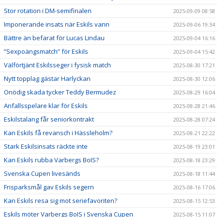
Stor rotation i DM-semifinalen
2025-09-09 08:58
Imponerande insats när Eskils vann
2025-09-06 19:34
Bättre än befarat för Lucas Lindau
2025-09-04 16:16
”Sexpoängsmatch” för Eskils
2025-09-04 15:42
Välförtjänt Eskilsseger i fysisk match
2025-08-30 17:21
Nytt topplag gästar Harlyckan
2025-08-30 12:06
Onödig skada tycker Teddy Bermudez
2025-08-29 16:04
Anfallsspelare klar för Eskils
2025-08-28 21:46
Eskilstalang får seniorkontrakt
2025-08-28 07:24
Kan Eskils få revansch i Hässleholm?
2025-08-21 22:22
Stark Eskilsinsats räckte inte
2025-08-19 23:01
Kan Eskils rubba Varbergs BoIS?
2025-08-18 23:29
Svenska Cupen livesänds
2025-08-18 11:44
Frisparksmål gav Eskils segern
2025-08-16 17:06
Kan Eskils resa sig mot seriefavoriten?
2025-08-15 12:53
Eskils möter Varbergs BoIS i Svenska Cupen
2025-08-15 11:07