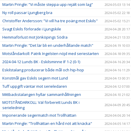
Martin Pringle: ”Vi måste steppa upp rejält som lag"
2024-05-03 13:14
Ny roll passar Ljungberg bra
2024-05-02 22:18
Christoffer Andersson: ”Vi vill ha tre poäng mot Eskils"
2024-05-02 15:21
Svagt Eskils förlorade i Ljungskile
2024-04-28 20:17
Hemmaförlust mot Jönköpings Södra
2024-04-21 13:33
Martin Pringle: ”Det lär bli en underhållande match"
2024-04-19 10:03
Motståndarkoll: Patrik Ingelsten nöjd med seriestarten
2024-04-18 09:35
2024-04-12 Lunds BK - Eskilsminne IF 1-2 (0-1)
2024-04-16 20:34
Eskilstalang producerar både mål och hip-hop
2024-04-16 11:29
Konstmål gav Eskils segern mot Lund
2024-04-13 00:31
Tuff uppgift väntar mot serieledaren
2024-04-12 07:00
Mittbackstalangen hyllar sammanhållningen
2024-04-10 21:02
MOTSTÅNDARKOLL: Väl förberett Lunds BK i
2024-04-09 20:45
serieledning
Imponerande segermatch mot Trollhättan
2024-04-06 20:14
Martin Pringle: ”Trollhättan en hård nöt att knäcka"
2024-04-05 14:17