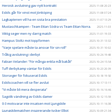
Heroisk avslutning gav nytt kontrakt
2025-11-08 20:23
Eskils går för vinst mot Jönköping
2025-11-08 07:24
Lagkaptenen vill ha en sista bra prestation
2025-11-07 13:29
Mustaschkampen - Team Ettan Södra vs Team Ettan Norra.
2025-11-03
Viktig seger men ny darrig match
2025-11-01 19:33
Hampus Stoltz mot toppformen
2025-10-31 13:32
”Varje spelare måste ta ansvar för sin roll”
2025-10-31 10:02
Tråkig avslutning i derbyt
2025-10-26 19:48
Fabian Velander: ”För många enkla mål bakåt”
2025-10-24 15:54
Tuff derbykamp väntar för Eskils
2025-10-23 20:39
Storseger för fokuserat Eskils
2025-10-18 19:50
Eskilscoachen vill se fler avslut
2025-10-17 13:11
”Vi måste bli mera desperata”
2025-10-16 16:46
Sagolik vändning av Eskils damer
2025-10-12 15:59
0-3 motsvarar inte insatsen mot Ljungskile
2025-10-11 16:38
Ljungskilematchen inspirerande tycker Elliot
2025-10-09 21:34