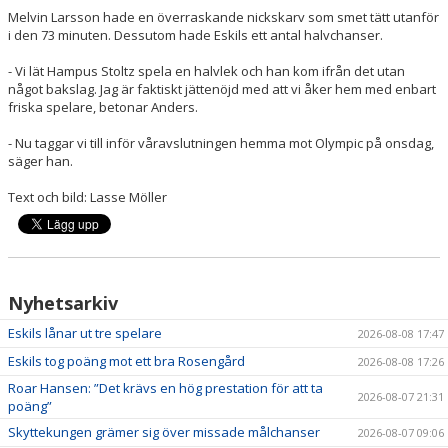
Melvin Larsson hade en överraskande nickskarv som smet tätt utanför
i den 73 minuten. Dessutom hade Eskils ett antal halvchanser.
- Vi lät Hampus Stoltz spela en halvlek och han kom ifrån det utan
något bakslag. Jag är faktiskt jättenöjd med att vi åker hem med enbart
friska spelare, betonar Anders.
- Nu taggar vi till inför våravslutningen hemma mot Olympic på onsdag,
säger han.
Text och bild: Lasse Möller
Nyhetsarkiv
Eskils lånar ut tre spelare
2026-08-08 17:47
Eskils tog poäng mot ett bra Rosengård
2026-08-08 17:26
Roar Hansen: ”Det krävs en hög prestation för att ta
2026-08-07 21:31
poäng”
Skyttekungen grämer sig över missade målchanser
2026-08-07 09:06