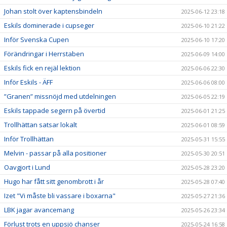
Johan stolt över kaptensbindeln
2025-06-12 23:18
Eskils dominerade i cupseger
2025-06-10 21:22
Inför Svenska Cupen
2025-06-10 17:20
Förändringar i Herrstaben
2025-06-09 14:00
Eskils fick en rejäl lektion
2025-06-06 22:30
Inför Eskils - ÄFF
2025-06-06 08:00
”Granen” missnöjd med utdelningen
2025-06-05 22:19
Eskils tappade segern på övertid
2025-06-01 21:25
Trollhättan satsar lokalt
2025-06-01 08:59
Inför Trollhättan
2025-05-31 15:55
Melvin - passar på alla positioner
2025-05-30 20:51
Oavgjort i Lund
2025-05-28 23:20
Hugo har fått sitt genombrott i år
2025-05-28 07:40
Izet "Vi måste bli vassare i boxarna"
2025-05-27 21:36
LBK jagar avancemang
2025-05-26 23:34
Förlust trots en uppsjö chanser
2025-05-24 16:58