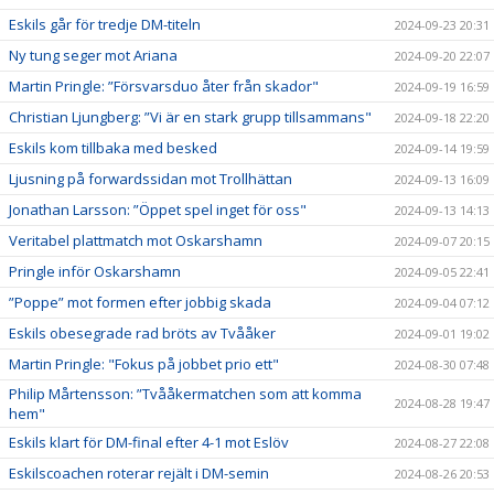
Eskils går för tredje DM-titeln
2024-09-23 20:31
Ny tung seger mot Ariana
2024-09-20 22:07
Martin Pringle: ”Försvarsduo åter från skador"
2024-09-19 16:59
Christian Ljungberg: ”Vi är en stark grupp tillsammans"
2024-09-18 22:20
Eskils kom tillbaka med besked
2024-09-14 19:59
Ljusning på forwardssidan mot Trollhättan
2024-09-13 16:09
Jonathan Larsson: ”Öppet spel inget för oss"
2024-09-13 14:13
Veritabel plattmatch mot Oskarshamn
2024-09-07 20:15
Pringle inför Oskarshamn
2024-09-05 22:41
”Poppe” mot formen efter jobbig skada
2024-09-04 07:12
Eskils obesegrade rad bröts av Tvååker
2024-09-01 19:02
Martin Pringle: "Fokus på jobbet prio ett"
2024-08-30 07:48
Philip Mårtensson: ”Tvååkermatchen som att komma
2024-08-28 19:47
hem"
Eskils klart för DM-final efter 4-1 mot Eslöv
2024-08-27 22:08
Eskilscoachen roterar rejält i DM-semin
2024-08-26 20:53