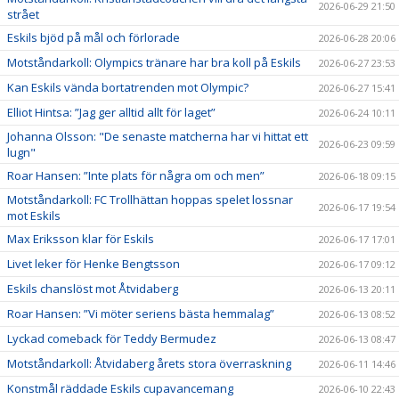
2026-06-29 21:50
strået
Eskils bjöd på mål och förlorade
2026-06-28 20:06
Motståndarkoll: Olympics tränare har bra koll på Eskils
2026-06-27 23:53
Kan Eskils vända bortatrenden mot Olympic?
2026-06-27 15:41
Elliot Hintsa: ”Jag ger alltid allt för laget”
2026-06-24 10:11
Johanna Olsson: "De senaste matcherna har vi hittat ett
2026-06-23 09:59
lugn"
Roar Hansen: ”Inte plats för några om och men”
2026-06-18 09:15
Motståndarkoll: FC Trollhättan hoppas spelet lossnar
2026-06-17 19:54
mot Eskils
Max Eriksson klar för Eskils
2026-06-17 17:01
Livet leker för Henke Bengtsson
2026-06-17 09:12
Eskils chanslöst mot Åtvidaberg
2026-06-13 20:11
Roar Hansen: ”Vi möter seriens bästa hemmalag”
2026-06-13 08:52
Lyckad comeback för Teddy Bermudez
2026-06-13 08:47
Motståndarkoll: Åtvidaberg årets stora överraskning
2026-06-11 14:46
Konstmål räddade Eskils cupavancemang
2026-06-10 22:43