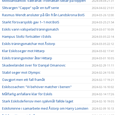
Motståndarkoll: Vältränat Trollhättan siktar på toppen
2024-04-04 21:31
Slitvargen ”Cappe” spår en tuff serie
2024-04-02 21:01
Rasmus Wendt ansluter på lån från Landskrona BoIS
2024-03-26 12:00
Starkt försvarsjobb gav 1–1 mot BoIS
2024-03-25 21:54
Eskils vann välspelad träningsmatch
2024-03-07 10:09
Hampus Stoltz fortsätter i Eskils
2024-03-05 22:14
Eskils träningsmatchar mot Åstorp
2024-03-05 22:12
Klar Eskilsseger mot Hittarp
2024-03-02 17:41
Eskils träningsmöter åter Hittarp
2024-03-01 10:05
Skadeeländet över för Danijal Omanovic
2024-02-29 11:11
Stabil seger mot Olympic
2024-02-24 15:55
Oavgjort men ett fall framåt
2024-02-17 19:21
Eskilscoachen: ”Vi behöver matcher i benen"
2024-02-16 10:02
Målfarlig anfallare klar för Eskils
2024-02-14 17:26
Stark Eskilsdefensiv men självmål fällde laget
2024-02-10 19:05
Eskilsminne i samarbete med Åstorp om Harry Lomsten
2024-02-09 10:13