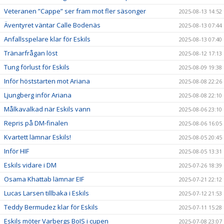
Veteranen ”Cappe” ser fram mot fler säsonger
2025-08-13 14:52
Äventyret väntar Calle Bodenäs
2025-08-13 07:44
Anfallsspelare klar för Eskils
2025-08-13 07:40
Tränarfrågan löst
2025-08-12 17:13
Tung förlust för Eskils
2025-08-09 19:38
Inför höststarten mot Ariana
2025-08-08 22:26
Ljungberg inför Ariana
2025-08-08 22:10
Målkavalkad när Eskils vann
2025-08-06 23:10
Repris på DM-finalen
2025-08-06 16:05
Kvartett lämnar Eskils!
2025-08-05 20:45
Inför HIF
2025-08-05 13:31
Eskils vidare i DM
2025-07-26 18:39
Osama Khattab lämnar EIF
2025-07-21 22:12
Lucas Larsen tillbaka i Eskils
2025-07-12 21:53
Teddy Bermudez klar för Eskils
2025-07-11 15:28
Eskils möter Varbergs BoIS i cupen
2025-07-08 23:07