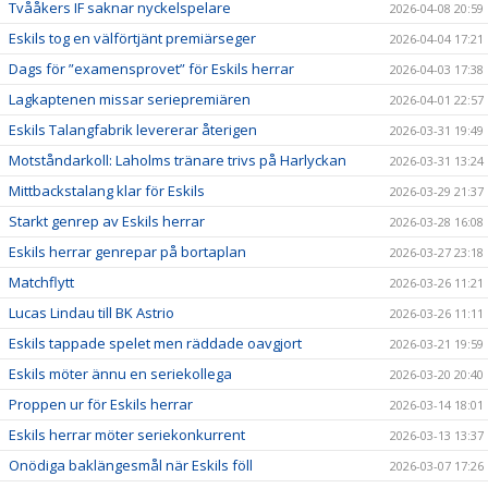
Tvååkers IF saknar nyckelspelare
2026-04-08 20:59
Eskils tog en välförtjänt premiärseger
2026-04-04 17:21
Dags för ”examensprovet” för Eskils herrar
2026-04-03 17:38
Lagkaptenen missar seriepremiären
2026-04-01 22:57
Eskils Talangfabrik levererar återigen
2026-03-31 19:49
Motståndarkoll: Laholms tränare trivs på Harlyckan
2026-03-31 13:24
Mittbackstalang klar för Eskils
2026-03-29 21:37
Starkt genrep av Eskils herrar
2026-03-28 16:08
Eskils herrar genrepar på bortaplan
2026-03-27 23:18
Matchflytt
2026-03-26 11:21
Lucas Lindau till BK Astrio
2026-03-26 11:11
Eskils tappade spelet men räddade oavgjort
2026-03-21 19:59
Eskils möter ännu en seriekollega
2026-03-20 20:40
Proppen ur för Eskils herrar
2026-03-14 18:01
Eskils herrar möter seriekonkurrent
2026-03-13 13:37
Onödiga baklängesmål när Eskils föll
2026-03-07 17:26