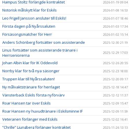
Hampus Stoltz förlängde kontraktet
2026-01-19 09:04
Notorisk målskytt klar för Eskils
2026-01-08 16:53
Leo Frigell Jansson ansluter till Eskils!
2026-01-07 18:46
Första dagen på Nyårssaluten
2026-01-03 17:34
Försäsongsmatcher för Herr
2026-01-02 15:14
Anders Schönberg fortsätter som assisterande
2025-12-30 21:19
Linus fortsätter som assisterande tränare i
2025-12-29 17:03
Herrseniorerna
Johan Albin klar för IK Oddevold
2025-12-26 20:55
Norrby klar för två nya säsonger
2025-12-23 18:00
Truppen klar till Nyårssaluten!
2025-12-20 09:17
Ny målvaktstränare för herrlaget
2025-12-18 14:47
Vänsterback Eskils första nyförvärv
2025-12-12 11:37
Roar Hansen tar över Eskils
2025-12-09 15:47
Roar Hansen ny huvudtränare i Eskilsminne IF
2025-12-09 11:59
Veteranen förlänger med Eskils
2025-12-02 16:41
”Chrille” Ljungberg förlänger kontraktet
2025-11-26 13:13