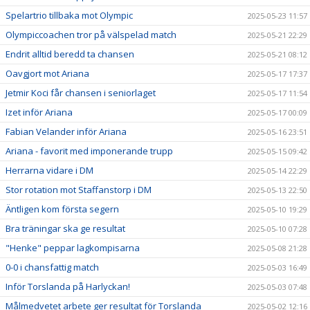
Spelartrio tillbaka mot Olympic
2025-05-23 11:57
Olympiccoachen tror på välspelad match
2025-05-21 22:29
Endrit alltid beredd ta chansen
2025-05-21 08:12
Oavgjort mot Ariana
2025-05-17 17:37
Jetmir Koci får chansen i seniorlaget
2025-05-17 11:54
Izet inför Ariana
2025-05-17 00:09
Fabian Velander inför Ariana
2025-05-16 23:51
Ariana - favorit med imponerande trupp
2025-05-15 09:42
Herrarna vidare i DM
2025-05-14 22:29
Stor rotation mot Staffanstorp i DM
2025-05-13 22:50
Äntligen kom första segern
2025-05-10 19:29
Bra träningar ska ge resultat
2025-05-10 07:28
"Henke" peppar lagkompisarna
2025-05-08 21:28
0-0 i chansfattig match
2025-05-03 16:49
Inför Torslanda på Harlyckan!
2025-05-03 07:48
Målmedvetet arbete ger resultat för Torslanda
2025-05-02 12:16