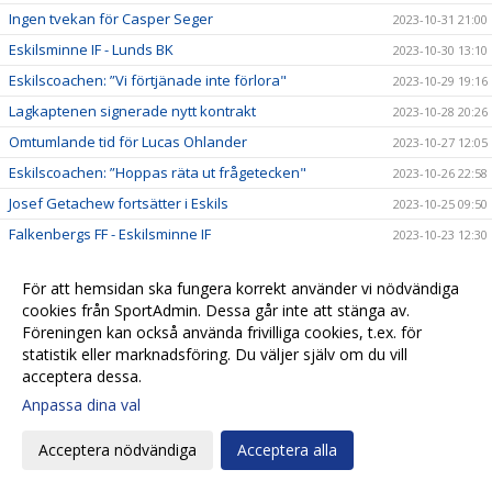
Ingen tvekan för Casper Seger
2023-10-31 21:00
Eskilsminne IF - Lunds BK
2023-10-30 13:10
Eskilscoachen: ”Vi förtjänade inte förlora"
2023-10-29 19:16
Lagkaptenen signerade nytt kontrakt
2023-10-28 20:26
Omtumlande tid för Lucas Ohlander
2023-10-27 12:05
Eskilscoachen: ”Hoppas räta ut frågetecken"
2023-10-26 22:58
Josef Getachew fortsätter i Eskils
2023-10-25 09:50
Falkenbergs FF - Eskilsminne IF
2023-10-23 12:30
Ineffektivt Eskils föll igen
2023-10-21 21:30
För att hemsidan ska fungera korrekt använder vi nödvändiga
Eskilscoachen varnar för Ahlafors motivation
2023-10-20 11:36
cookies från SportAdmin. Dessa går inte att stänga av.
Lamin Sarr: ”Nyttigt för mig att spela i Eskils"
2023-10-18 22:21
Föreningen kan också använda frivilliga cookies, t.ex. för
statistik eller marknadsföring. Du väljer själv om du vill
Eskilsminne IF - Ahlafors IF
2023-10-16 15:18
acceptera dessa.
Eskils bröt förlustsviten
2023-10-15 16:04
Anpassa dina val
Eskilsminne IF - Tvååkers IF
2023-10-10 11:45
Succédebut för 19-årige Amir men ny förlust
Acceptera nödvändiga
Acceptera alla
2023-10-07 20:17
Eskils lyfter upp ny talang i A-truppen
2023-10-07 20:09