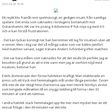
BILDGALLERI
2025-06-28 18:46
KONTAKT
Ett rejält kliv framåt rent spelmässigt, en gedigen insats från samtliga
spelare. Det enda som saknades i lördagens bortamatch mot
MATCHER
Oskarshamns AIK var tre poäng. Eskilsminne IF fick nöja sig med 0-0
och vi kan förstå frustrationen.
ETTAN SÖDRA
- Det kan tyckas konstigt när ban berömmer ett lag för insatsen utan att
vi vinner. Men i dag var det så många saker som var bättre jämfört
med matchen senast, säger tränare Anders Schönberg efter matchen.
- Det var bara målen som saknades för att det skulle bli perfekt. Jag är
besviken på grund av att vi inte vann men jag är oerhört nöjd med
insatsen, betonar han.
Eskils dominerade den första halvleken kraftigt. Man etablerade en
press och ett tryck mot hemmalagets mål under långa perioder. Tyvärr
dök inte de där riktigt heta chanserna upp men Henrik Norrbys avslut
som tvingade målvakten till en snygg räddning till hörna i den 33
minuten är värd att nämnas.
I andra halvlek stack hemmalaget upp lite mer men mycket mer än ett
missat friläge i den 69 minuten var det inte.