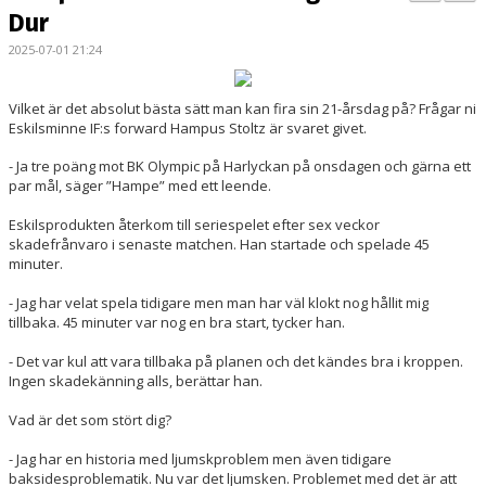
BILDGALLERI
Dur
2025-07-01 21:24
KONTAKT
MATCHER
Vilket är det absolut bästa sätt man kan fira sin 21-årsdag på? Frågar ni
Eskilsminne IF:s forward Hampus Stoltz är svaret givet.
ETTAN SÖDRA
- Ja tre poäng mot BK Olympic på Harlyckan på onsdagen och gärna ett
par mål, säger ”Hampe” med ett leende.
Eskilsprodukten återkom till seriespelet efter sex veckor
skadefrånvaro i senaste matchen. Han startade och spelade 45
minuter.
- Jag har velat spela tidigare men man har väl klokt nog hållit mig
tillbaka. 45 minuter var nog en bra start, tycker han.
- Det var kul att vara tillbaka på planen och det kändes bra i kroppen.
Ingen skadekänning alls, berättar han.
Vad är det som stört dig?
- Jag har en historia med ljumskproblem men även tidigare
baksidesproblematik. Nu var det ljumsken. Problemet med det är att