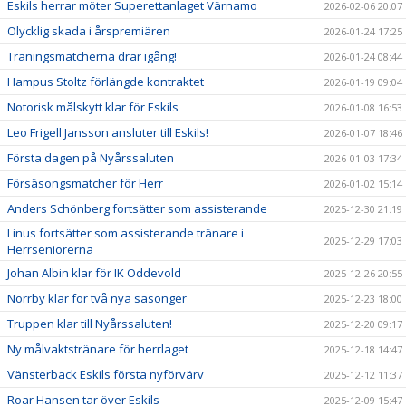
Eskils herrar möter Superettanlaget Värnamo
2026-02-06 20:07
Olycklig skada i årspremiären
2026-01-24 17:25
Träningsmatcherna drar igång!
2026-01-24 08:44
Hampus Stoltz förlängde kontraktet
2026-01-19 09:04
Notorisk målskytt klar för Eskils
2026-01-08 16:53
Leo Frigell Jansson ansluter till Eskils!
2026-01-07 18:46
Första dagen på Nyårssaluten
2026-01-03 17:34
Försäsongsmatcher för Herr
2026-01-02 15:14
Anders Schönberg fortsätter som assisterande
2025-12-30 21:19
Linus fortsätter som assisterande tränare i
2025-12-29 17:03
Herrseniorerna
Johan Albin klar för IK Oddevold
2025-12-26 20:55
Norrby klar för två nya säsonger
2025-12-23 18:00
Truppen klar till Nyårssaluten!
2025-12-20 09:17
Ny målvaktstränare för herrlaget
2025-12-18 14:47
Vänsterback Eskils första nyförvärv
2025-12-12 11:37
Roar Hansen tar över Eskils
2025-12-09 15:47