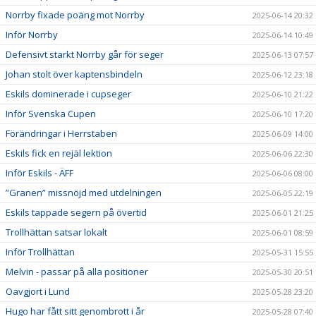
Norrby fixade poäng mot Norrby
2025-06-14 20:32
Inför Norrby
2025-06-14 10:49
Defensivt starkt Norrby går för seger
2025-06-13 07:57
Johan stolt över kaptensbindeln
2025-06-12 23:18
Eskils dominerade i cupseger
2025-06-10 21:22
Inför Svenska Cupen
2025-06-10 17:20
Förändringar i Herrstaben
2025-06-09 14:00
Eskils fick en rejäl lektion
2025-06-06 22:30
Inför Eskils - ÄFF
2025-06-06 08:00
”Granen” missnöjd med utdelningen
2025-06-05 22:19
Eskils tappade segern på övertid
2025-06-01 21:25
Trollhättan satsar lokalt
2025-06-01 08:59
Inför Trollhättan
2025-05-31 15:55
Melvin - passar på alla positioner
2025-05-30 20:51
Oavgjort i Lund
2025-05-28 23:20
Hugo har fått sitt genombrott i år
2025-05-28 07:40