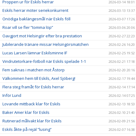
Proppen ur för Eskils herrar
2026-03-14 18:01
Eskils herrar möter seriekonkurrent
2026-03-13 13:37
Onödiga baklängesmål när Eskils föll
2026-03-07 17:26
Roar vill se fler ”tomma löp”
2026-03-06 20:06
Oavgjort mot Helsingör efter bra prestation
2026-02-27 22:23
Jubilerande tränare missar Helsingörsmatchen
2026-02-26 16:20
Lucas Larsen lämnar Eskilsminne IF
2026-02-25 19:52
Vindrutetorkare-fotboll när Eskils spelade 1-1
2026-02-21 17:18
Fem saknas i matchen mot Åstorp
2026-02-20 20:16
Välkommen hem till Eskils, Axel Sjöberg!
2026-02-17 19:44
Flera steg framåt för Eskils herrar
2026-02-14 17:14
Inför Lund
2026-02-14 07:25
Lovande mittback klar för Eskils
2026-02-13 18:53
Baker Amer klar för Eskils
2026-02-10 21:40
Rutinerad målvakt klar för Eskils
2026-02-09 21:56
Eskils åkte på rejäl ”lusing”
2026-02-07 16:38