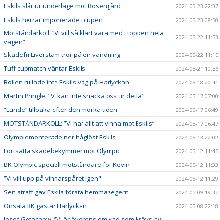
Eskils slår ur underläge mot Rosengård
2024-05-23 22:37
Eskils herrar imponerade i cupen
2024-05-23 08:50
Motståndarkoll: ”Vi vill så klart vara med i toppen hela
2024-05-22 11:53
vägen”
Skadefri Liverstam tror på en vändning
2024-05-22 11:15
Tuff cupmatch väntar Eskils
2024-05-21 10:56
Bollen rullade inte Eskils väg på Harlyckan
2024-05-18 20:41
Martin Pringle: ”Vi kan inte snacka oss ur detta"
2024-05-17 07:00
”Lunde” tillbaka efter den mörka tiden
2024-05-17 06:49
MOTSTÅNDARKOLL: ”Vi har allt att vinna mot Eskils”
2024-05-17 06:47
Olympic monterade ner håglöst Eskils
2024-05-13 22:02
Fortsatta skadebekymmer mot Olympic
2024-05-12 11:45
BK Olympic speciell motståndare för Kevin
2024-05-12 11:33
”Vi vill upp på vinnarspåret igen"
2024-05-12 11:29
Sen straff gav Eskils första hemmasegern
2024-05-09 19:37
Onsala BK gästar Harlyckan
2024-05-08 22:18
Josef Getachew: ”Vi är överens om vad som krävs av