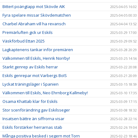
Bittert poängtapp mot Skövde AIK
2025-04-05 16:02
Fyra spelare missar Skövdematchen
2025-04-05 00:33
Charbel Abraham vill ha revansch
2025-04-04 13:52
Premiärluften gick ur Eskils
2025-03-29 17:00
Väskförbud Ettan 2025
2025-03-29 09:52
Lagkaptenens tankar inför premiären
2025-03-28 20:29
Välkommen till Eskils, Henrik Norrby!
2025-03-25 14:56
Starkt genrep av Eskils herrar
2025-03-22 20:08
Eskils genrepar mot Varbergs BoIS
2025-03-21 20:09
Lyckat träningsläger i Spanien
2025-03-15 18:59
Välkommen till Eskils, Neo Ehrnborg Kallmeby!
2025-03-10 17:35
Osama Khattab klar för Eskils
2025-03-09 17:15
Stor scenförändring gav Eskilsseger
2025-03-08 18:32
Insatsen bättre än siffrorna visar
2025-02-28 22:16
Eskils förstärker herrarnas stab
2025-02-26 19:04
Många positiva besked i segern mot Torn
2025-02-23 18:46