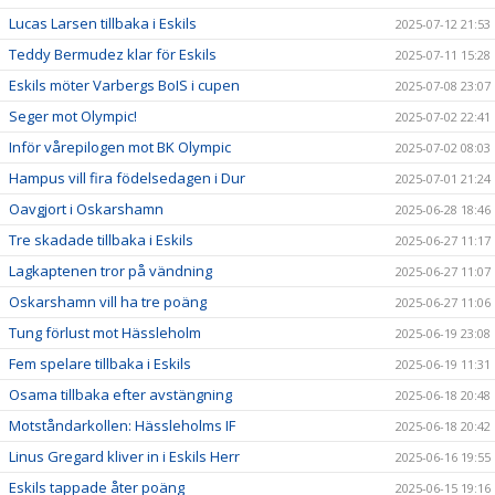
Lucas Larsen tillbaka i Eskils
2025-07-12 21:53
Teddy Bermudez klar för Eskils
2025-07-11 15:28
Eskils möter Varbergs BoIS i cupen
2025-07-08 23:07
Seger mot Olympic!
2025-07-02 22:41
Inför vårepilogen mot BK Olympic
2025-07-02 08:03
Hampus vill fira födelsedagen i Dur
2025-07-01 21:24
Oavgjort i Oskarshamn
2025-06-28 18:46
Tre skadade tillbaka i Eskils
2025-06-27 11:17
Lagkaptenen tror på vändning
2025-06-27 11:07
Oskarshamn vill ha tre poäng
2025-06-27 11:06
Tung förlust mot Hässleholm
2025-06-19 23:08
Fem spelare tillbaka i Eskils
2025-06-19 11:31
Osama tillbaka efter avstängning
2025-06-18 20:48
Motståndarkollen: Hässleholms IF
2025-06-18 20:42
Linus Gregard kliver in i Eskils Herr
2025-06-16 19:55
Eskils tappade åter poäng
2025-06-15 19:16