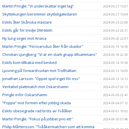
Martin Pringle: ”Vi underskattar inget lag"
2024-09-27 15:07
Skyttekungen berömmer skytteligaledaren
2024-09-27 15:04
Eskils åter Skånska mästare
2024-09-25 23:08
Eskils går för tredje DM-titeln
2024-09-23 20:31
Ny tung seger mot Ariana
2024-09-20 22:07
Martin Pringle: ”Försvarsduo åter från skador"
2024-09-19 16:59
Christian Ljungberg: ”Vi är en stark grupp tillsammans"
2024-09-18 22:20
Eskils kom tillbaka med besked
2024-09-14 19:59
Ljusning på forwardssidan mot Trollhättan
2024-09-13 16:09
Jonathan Larsson: ”Öppet spel inget för oss"
2024-09-13 14:13
Veritabel plattmatch mot Oskarshamn
2024-09-07 20:15
Pringle inför Oskarshamn
2024-09-05 22:41
”Poppe” mot formen efter jobbig skada
2024-09-04 07:12
Eskils obesegrade rad bröts av Tvååker
2024-09-01 19:02
Martin Pringle: "Fokus på jobbet prio ett"
2024-08-30 07:48
Philip Mårtensson: ”Tvååkermatchen som att komma