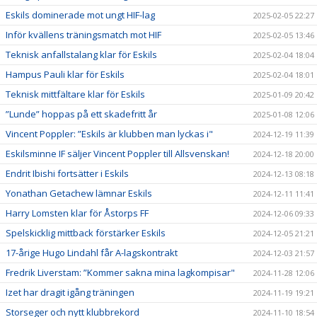
Eskils dominerade mot ungt HIF-lag
2025-02-05 22:27
Inför kvällens träningsmatch mot HIF
2025-02-05 13:46
Teknisk anfallstalang klar för Eskils
2025-02-04 18:04
Hampus Pauli klar för Eskils
2025-02-04 18:01
Teknisk mittfältare klar för Eskils
2025-01-09 20:42
”Lunde” hoppas på ett skadefritt år
2025-01-08 12:06
Vincent Poppler: ”Eskils är klubben man lyckas i"
2024-12-19 11:39
Eskilsminne IF säljer Vincent Poppler till Allsvenskan!
2024-12-18 20:00
Endrit Ibishi fortsätter i Eskils
2024-12-13 08:18
Yonathan Getachew lämnar Eskils
2024-12-11 11:41
Harry Lomsten klar för Åstorps FF
2024-12-06 09:33
Spelskicklig mittback förstärker Eskils
2024-12-05 21:21
17-årige Hugo Lindahl får A-lagskontrakt
2024-12-03 21:57
Fredrik Liverstam: ”Kommer sakna mina lagkompisar"
2024-11-28 12:06
Izet har dragit igång träningen
2024-11-19 19:21
Storseger och nytt klubbrekord
2024-11-10 18:54