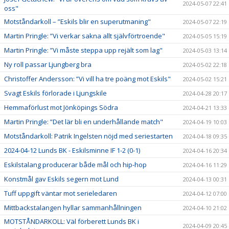
2024-05-07 22:41
oss"
Motståndarkoll – ”Eskils blir en superutmaning"
2024-05-07 22:19
Martin Pringle: ”Vi verkar sakna allt självförtroende"
2024-05-05 15:19
Martin Pringle: ”Vi måste steppa upp rejält som lag"
2024-05-03 13:14
Ny roll passar Ljungberg bra
2024-05-02 22:18
Christoffer Andersson: ”Vi vill ha tre poäng mot Eskils"
2024-05-02 15:21
Svagt Eskils förlorade i Ljungskile
2024-04-28 20:17
Hemmaförlust mot Jönköpings Södra
2024-04-21 13:33
Martin Pringle: ”Det lär bli en underhållande match"
2024-04-19 10:03
Motståndarkoll: Patrik Ingelsten nöjd med seriestarten
2024-04-18 09:35
2024-04-12 Lunds BK - Eskilsminne IF 1-2 (0-1)
2024-04-16 20:34
Eskilstalang producerar både mål och hip-hop
2024-04-16 11:29
Konstmål gav Eskils segern mot Lund
2024-04-13 00:31
Tuff uppgift väntar mot serieledaren
2024-04-12 07:00
Mittbackstalangen hyllar sammanhållningen
2024-04-10 21:02
MOTSTÅNDARKOLL: Väl förberett Lunds BK i
2024-04-09 20:45