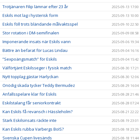
Trotjänaren Filip lämnar efter 23 år
2025-09-13 17:00
Eskils mot lag i hysterisk form
2025-09-13 10:00
Eskils föll trots bländande målvaktsspel
2025-09-10 22:50
Stor rotation i DM-semifinalen
2025-09-09 08:58
Imponerande insats när Eskils vann
2025-09-06 19:34
Bättre än befarat för Lucas Lindau
2025-09-04 16:16
”Sexpoängsmatch” för Eskils
2025-09-04 15:42
Välförtjänt Eskilsseger i fysisk match
2025-08-30 17:21
Nytt topplag gästar Harlyckan
2025-08-30 12:06
Onödig skada tycker Teddy Bermudez
2025-08-29 16:04
Anfallsspelare klar för Eskils
2025-08-28 21:46
Eskilstalang får seniorkontrakt
2025-08-28 07:24
Kan Eskils få revansch i Hässleholm?
2025-08-21 22:22
Stark Eskilsinsats räckte inte
2025-08-19 23:01
Kan Eskils rubba Varbergs BoIS?
2025-08-18 23:29
Svenska Cupen livesänds
2025-08-18 11:44