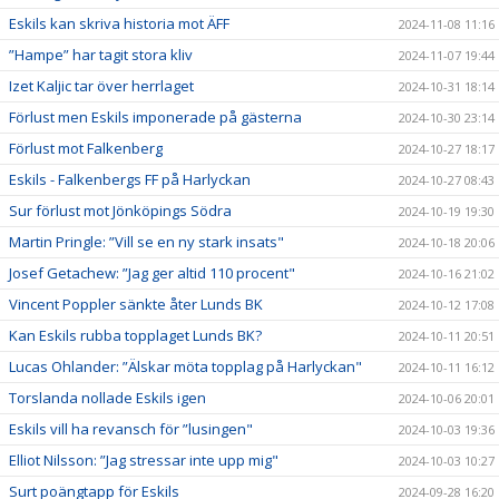
Eskils kan skriva historia mot ÄFF
2024-11-08 11:16
”Hampe” har tagit stora kliv
2024-11-07 19:44
Izet Kaljic tar över herrlaget
2024-10-31 18:14
Förlust men Eskils imponerade på gästerna
2024-10-30 23:14
Förlust mot Falkenberg
2024-10-27 18:17
Eskils - Falkenbergs FF på Harlyckan
2024-10-27 08:43
Sur förlust mot Jönköpings Södra
2024-10-19 19:30
Martin Pringle: ”Vill se en ny stark insats"
2024-10-18 20:06
Josef Getachew: ”Jag ger altid 110 procent"
2024-10-16 21:02
Vincent Poppler sänkte åter Lunds BK
2024-10-12 17:08
Kan Eskils rubba topplaget Lunds BK?
2024-10-11 20:51
Lucas Ohlander: ”Älskar möta topplag på Harlyckan"
2024-10-11 16:12
Torslanda nollade Eskils igen
2024-10-06 20:01
Eskils vill ha revansch för ”lusingen"
2024-10-03 19:36
Elliot Nilsson: ”Jag stressar inte upp mig"
2024-10-03 10:27
Surt poängtapp för Eskils
2024-09-28 16:20