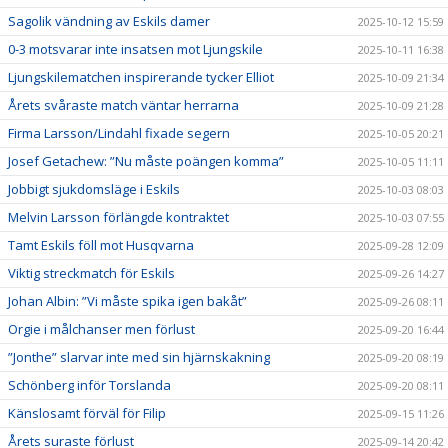
Sagolik vändning av Eskils damer
2025-10-12 15:59
0-3 motsvarar inte insatsen mot Ljungskile
2025-10-11 16:38
Ljungskilematchen inspirerande tycker Elliot
2025-10-09 21:34
Årets svåraste match väntar herrarna
2025-10-09 21:28
Firma Larsson/Lindahl fixade segern
2025-10-05 20:21
Josef Getachew: ”Nu måste poängen komma”
2025-10-05 11:11
Jobbigt sjukdomsläge i Eskils
2025-10-03 08:03
Melvin Larsson förlängde kontraktet
2025-10-03 07:55
Tamt Eskils föll mot Husqvarna
2025-09-28 12:09
Viktig streckmatch för Eskils
2025-09-26 14:27
Johan Albin: ”Vi måste spika igen bakåt”
2025-09-26 08:11
Orgie i målchanser men förlust
2025-09-20 16:44
”Jonthe” slarvar inte med sin hjärnskakning
2025-09-20 08:19
Schönberg inför Torslanda
2025-09-20 08:11
Känslosamt förväl för Filip
2025-09-15 11:26
Årets suraste förlust
2025-09-14 20:42