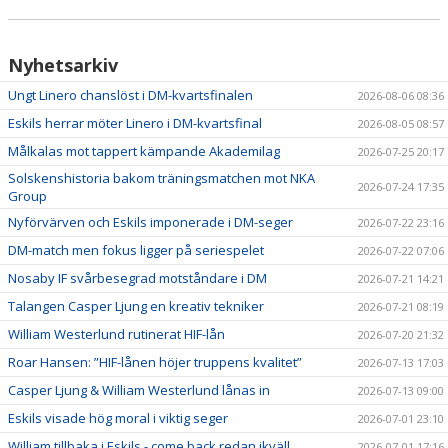
Nyhetsarkiv
Ungt Linero chanslöst i DM-kvartsfinalen
2026-08-06 08:36
Eskils herrar möter Linero i DM-kvartsfinal
2026-08-05 08:57
Målkalas mot tappert kämpande Akademilag
2026-07-25 20:17
Solskenshistoria bakom träningsmatchen mot NKA
2026-07-24 17:35
Group
Nyförvärven och Eskils imponerade i DM-seger
2026-07-22 23:16
DM-match men fokus ligger på seriespelet
2026-07-22 07:06
Nosaby IF svårbesegrad motståndare i DM
2026-07-21 14:21
Talangen Casper Ljung en kreativ tekniker
2026-07-21 08:19
William Westerlund rutinerat HIF-lån
2026-07-20 21:32
Roar Hansen: ”HIF-lånen höjer truppens kvalitet”
2026-07-13 17:03
Casper Ljung & William Westerlund lånas in
2026-07-13 09:00
Eskils visade hög moral i viktig seger
2026-07-01 23:10
William tillbaka i Eskils - come back redan ikväll
2026-07-01 17:16