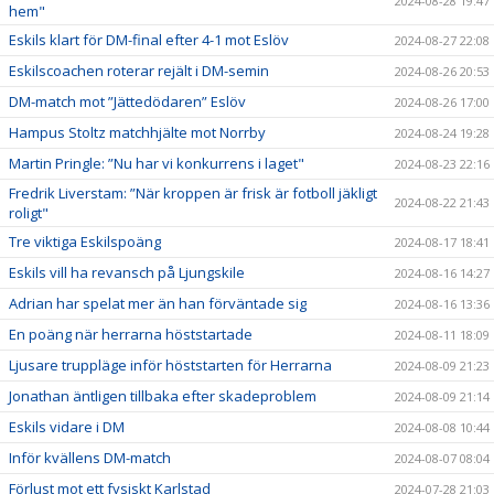
2024-08-28 19:47
hem"
Eskils klart för DM-final efter 4-1 mot Eslöv
2024-08-27 22:08
Eskilscoachen roterar rejält i DM-semin
2024-08-26 20:53
DM-match mot ”Jättedödaren” Eslöv
2024-08-26 17:00
Hampus Stoltz matchhjälte mot Norrby
2024-08-24 19:28
Martin Pringle: ”Nu har vi konkurrens i laget"
2024-08-23 22:16
Fredrik Liverstam: ”När kroppen är frisk är fotboll jäkligt
2024-08-22 21:43
roligt"
Tre viktiga Eskilspoäng
2024-08-17 18:41
Eskils vill ha revansch på Ljungskile
2024-08-16 14:27
Adrian har spelat mer än han förväntade sig
2024-08-16 13:36
En poäng när herrarna höststartade
2024-08-11 18:09
Ljusare truppläge inför höststarten för Herrarna
2024-08-09 21:23
Jonathan äntligen tillbaka efter skadeproblem
2024-08-09 21:14
Eskils vidare i DM
2024-08-08 10:44
Inför kvällens DM-match
2024-08-07 08:04
Förlust mot ett fysiskt Karlstad
2024-07-28 21:03