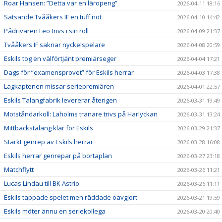
Roar Hansen: ”Detta var en läropeng”
2026-04-11 18:16
Satsande Tvååkers IF en tuff nöt
2026-04-10 14:42
Pådrivaren Leo trivs i sin roll
2026-04-09 21:37
Tvååkers IF saknar nyckelspelare
2026-04-08 20:59
Eskils tog en välförtjänt premiärseger
2026-04-04 17:21
Dags för ”examensprovet” för Eskils herrar
2026-04-03 17:38
Lagkaptenen missar seriepremiären
2026-04-01 22:57
Eskils Talangfabrik levererar återigen
2026-03-31 19:49
Motståndarkoll: Laholms tränare trivs på Harlyckan
2026-03-31 13:24
Mittbackstalang klar för Eskils
2026-03-29 21:37
Starkt genrep av Eskils herrar
2026-03-28 16:08
Eskils herrar genrepar på bortaplan
2026-03-27 23:18
Matchflytt
2026-03-26 11:21
Lucas Lindau till BK Astrio
2026-03-26 11:11
Eskils tappade spelet men räddade oavgjort
2026-03-21 19:59
Eskils möter ännu en seriekollega
2026-03-20 20:40