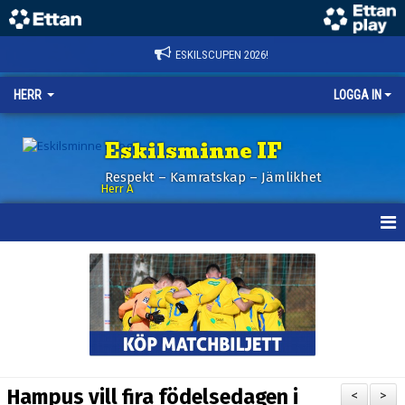
ESKILSCUPEN 2026!
HERR
LOGGA IN
Eskilsminne IF
Respekt – Kamratskap – Jämlikhet
Herr A
HEM
KALENDER
NYHETER
TRUPPEN
Hampus vill fira födelsedagen i
<
>