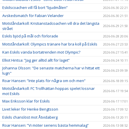
Eskilscoachen vill få bort ”bjudmålen”
2026-06-30 22:21
Avskedsmatch för Fabian Velander
2026-06-30 21:51
Motståndarkoll: Kristianstadcoachen vill dra det längsta
2026-06-29 21:50
strået
Eskils bjöd på mål och förlorade
2026-06-28 20:06
Motståndarkoll: Olympics tränare har bra koll på Eskils
2026-06-27 23:53
Kan Eskils vända bortatrenden mot Olympic?
2026-06-27 15:41
Elliot Hintsa: ”Jag ger alltid allt för laget”
2026-06-24 10:11
Johanna Olsson: "De senaste matcherna har vi hittat ett
2026-06-23 09:59
lugn"
Roar Hansen: ”Inte plats för några om och men”
2026-06-18 09:15
Motståndarkoll: FC Trollhättan hoppas spelet lossnar
2026-06-17 19:54
mot Eskils
Max Eriksson klar för Eskils
2026-06-17 17:01
Livet leker för Henke Bengtsson
2026-06-17 09:12
Eskils chanslöst mot Åtvidaberg
2026-06-13 20:11
Roar Hansen: ”Vi möter seriens bästa hemmalag”
2026-06-13 08:52