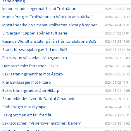
serieledning
Imponerande segermatch mot Trollhättan
2024-04-06 20:14
Martin Pringle: ”Trollhättan en hård nöt att knäcka"
2024-04-05 14:17
Motståndarkoll: Vältränat Trollhättan siktar på toppen
2024-04-04 21:31
Slitvargen ”Cappe” spår en tuff serie
2024-04-02 21:01
Rasmus Wendt ansluter på lån från Landskrona BoIS
2024-03-26 12:00
Starkt försvarsjobb gav 1–1 mot BoIS
2024-03-25 21:54
Eskils vann välspelad träningsmatch
2024-03-07 10:09
Hampus Stoltz fortsätter i Eskils
2024-03-05 22:14
Eskils träningsmatchar mot Åstorp
2024-03-05 22:12
Klar Eskilsseger mot Hittarp
2024-03-02 17:41
Eskils träningsmöter åter Hittarp
2024-03-01 10:05
Skadeeländet över för Danijal Omanovic
2024-02-29 11:11
Stabil seger mot Olympic
2024-02-24 15:55
Oavgjort men ett fall framåt
2024-02-17 19:21
Eskilscoachen: ”Vi behöver matcher i benen"
2024-02-16 10:02