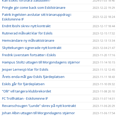
Kan Eskils försvara Saluttiteln?
2024-01-03 18:40
Pringle gör come back som Eskilstränare
2023-12-22 19:29
Patrik Ingelsten avslutar sitt tränaruppdrag i
2023-12-22 18:24
Eskilsminne IF
Endrit Ibishi skrev nytt kontrakt
2023-12-17 18:44
Rutinerad målvakt klar för Eskils
2023-12-15 17:32
Hemvändare ny målvaktstränare
2023-12-13 13:34
Skyttekungen signerade nytt kontrakt
2023-12-04 21:47
Fredrik Liverstam fortsätter i Eskils
2023-11-20 17:16
Hampus Stoltz uttagen till Morgondagens stjärnor
2023-11-14 10:15
Jesper Lernesjö klar för Eskils
2023-11-12 12:45
Årets enda mål gav Eskils fjärdeplatsen
2023-11-11 18:43
Eskils går för fjärdeplatsen
2023-11-10 09:32
”Olli” vill tangera klubbrekordet
2023-11-08 20:10
FC Trollhättan - Eskilsminne IF
2023-11-07 14:31
Revanschsugen ”Lunde” skrev på nytt kontrakt
2023-11-06 20:29
Johan Albin uttagen till Morgondagens stjärnor
2023-11-06 17:54