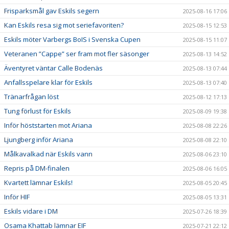
Frisparksmål gav Eskils segern
2025-08-16 17:06
Kan Eskils resa sig mot seriefavoriten?
2025-08-15 12:53
Eskils möter Varbergs BoIS i Svenska Cupen
2025-08-15 11:07
Veteranen ”Cappe” ser fram mot fler säsonger
2025-08-13 14:52
Äventyret väntar Calle Bodenäs
2025-08-13 07:44
Anfallsspelare klar för Eskils
2025-08-13 07:40
Tränarfrågan löst
2025-08-12 17:13
Tung förlust för Eskils
2025-08-09 19:38
Inför höststarten mot Ariana
2025-08-08 22:26
Ljungberg inför Ariana
2025-08-08 22:10
Målkavalkad när Eskils vann
2025-08-06 23:10
Repris på DM-finalen
2025-08-06 16:05
Kvartett lämnar Eskils!
2025-08-05 20:45
Inför HIF
2025-08-05 13:31
Eskils vidare i DM
2025-07-26 18:39
Osama Khattab lämnar EIF
2025-07-21 22:12