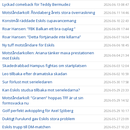
Lyckad comeback för Teddy Bermudez
2026-06-13 08:47
Motståndarkoll: Åtvidaberg årets stora överraskning
2026-06-11 14:46
Konstmål räddade Eskils cupavancemang
2026-06-10 22:43
Roar Hansen: ”FBK Balkan ett bra cuplag ”
2026-06-09 17:44
Roar Hansen: ”Detta förtjänade inte killarna”
2026-06-07 16:04
Ny tuff motståndare för Eskils
2026-06-06 18:45
Motståndarkollen: Ariana tänker maxa prestationen
2026-06-04 21:34
mot Eskils
Skadedrabbad Hampus fightas om startplatsen
2026-06-03 12:04
Leo tillbaka efter dramatiska skadan
2026-06-02 10:59
Sur förlust mot serieledaren
2026-05-30 17:58
Kan Eskils studsa tillbaka mot serieledarna?
2026-05-29 23:33
Motståndarkoll: ”Granen” hoppas TFF är ut sin
2026-05-29 14:52
formsvacka nu
Golf perfekt avkoppling för Axel Sjöberg
2026-05-29 10:17
Duktigt Furulund gav Eskils stora problem
2026-05-27 23:09
Eskils trupp till DM-matchen
2026-05-27 10:23