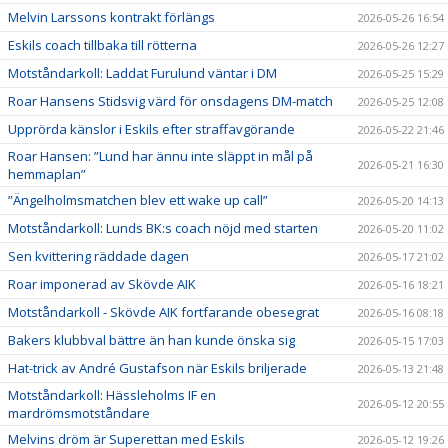
Melvin Larssons kontrakt förlängs
2026-05-26 16:54
Eskils coach tillbaka till rötterna
2026-05-26 12:27
Motståndarkoll: Laddat Furulund väntar i DM
2026-05-25 15:29
Roar Hansens Stidsvig värd för onsdagens DM-match
2026-05-25 12:08
Upprörda känslor i Eskils efter straffavgörande
2026-05-22 21:46
Roar Hansen: ”Lund har ännu inte släppt in mål på
2026-05-21 16:30
hemmaplan”
”Ängelholmsmatchen blev ett wake up call”
2026-05-20 14:13
Motståndarkoll: Lunds BK:s coach nöjd med starten
2026-05-20 11:02
Sen kvittering räddade dagen
2026-05-17 21:02
Roar imponerad av Skövde AIK
2026-05-16 18:21
Motståndarkoll - Skövde AIK fortfarande obesegrat
2026-05-16 08:18
Bakers klubbval bättre än han kunde önska sig
2026-05-15 17:03
Hat-trick av André Gustafson när Eskils briljerade
2026-05-13 21:48
Motståndarkoll: Hässleholms IF en
2026-05-12 20:55
mardrömsmotståndare
Melvins dröm är Superettan med Eskils
2026-05-12 19:26