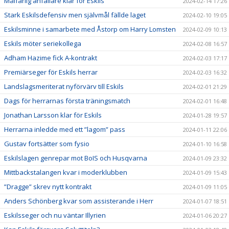
Målfarlig anfallare klar för Eskils
2024-02-14 17:26
Stark Eskilsdefensiv men självmål fällde laget
2024-02-10 19:05
Eskilsminne i samarbete med Åstorp om Harry Lomsten
2024-02-09 10:13
Eskils möter seriekollega
2024-02-08 16:57
Adham Hazime fick A-kontrakt
2024-02-03 17:17
Premiärseger för Eskils herrar
2024-02-03 16:32
Landslagsmeriterat nyförvärv till Eskils
2024-02-01 21:29
Dags för herrarnas första träningsmatch
2024-02-01 16:48
Jonathan Larsson klar för Eskils
2024-01-28 19:57
Herrarna inledde med ett ”lagom” pass
2024-01-11 22:06
Gustav fortsätter som fysio
2024-01-10 16:58
Eskilslagen genrepar mot BoIS och Husqvarna
2024-01-09 23:32
Mittbackstalangen kvar i moderklubben
2024-01-09 15:43
”Dragge” skrev nytt kontrakt
2024-01-09 11:05
Anders Schönberg kvar som assisterande i Herr
2024-01-07 18:51
Eskilsseger och nu väntar Illyrien
2024-01-06 20:27