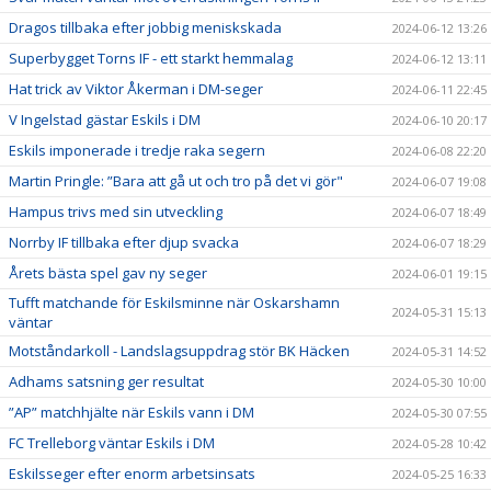
Dragos tillbaka efter jobbig meniskskada
2024-06-12 13:26
Superbygget Torns IF - ett starkt hemmalag
2024-06-12 13:11
Hat trick av Viktor Åkerman i DM-seger
2024-06-11 22:45
V Ingelstad gästar Eskils i DM
2024-06-10 20:17
Eskils imponerade i tredje raka segern
2024-06-08 22:20
Martin Pringle: ”Bara att gå ut och tro på det vi gör"
2024-06-07 19:08
Hampus trivs med sin utveckling
2024-06-07 18:49
Norrby IF tillbaka efter djup svacka
2024-06-07 18:29
Årets bästa spel gav ny seger
2024-06-01 19:15
Tufft matchande för Eskilsminne när Oskarshamn
2024-05-31 15:13
väntar
Motståndarkoll - Landslagsuppdrag stör BK Häcken
2024-05-31 14:52
Adhams satsning ger resultat
2024-05-30 10:00
”AP” matchhjälte när Eskils vann i DM
2024-05-30 07:55
FC Trelleborg väntar Eskils i DM
2024-05-28 10:42
Eskilsseger efter enorm arbetsinsats
2024-05-25 16:33