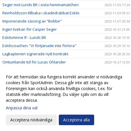
Seger mot Lunds BK i sista hemmamatchen
2023-11-05 17:24
Reinholdsson tillbaka i skadedrabbat Eskils
2023-11-03 09:57
Imponerande säsong av ”Bobbe"
2023-11-01 20:54
Ingen tvekan för Casper Seger
2023-10-31 21:00
Eskilsminne IF - Lunds BK
2023-10-30 13:10
Eskilscoachen: ”Vi förtjänade inte förlora"
2023-10-29 19:16
Lagkaptenen signerade nytt kontrakt
2023-10-28 20:26
Omtumlande tid för Lucas Ohlander
2023-10-27 12:05
Eskilscoachen: ”Hoppas räta ut frågetecken"
2023-10-26 22:58
För att hemsidan ska fungera korrekt använder vi nödvändiga
Josef Getachew fortsätter i Eskils
2023-10-25 09:50
cookies från SportAdmin. Dessa går inte att stänga av.
Falkenbergs FF - Eskilsminne IF
2023-10-23 12:30
Föreningen kan också använda frivilliga cookies, t.ex. för
statistik eller marknadsföring. Du väljer själv om du vill
Ineffektivt Eskils föll igen
2023-10-21 21:30
acceptera dessa.
Eskilscoachen varnar för Ahlafors motivation
2023-10-20 11:36
Anpassa dina val
Lamin Sarr: ”Nyttigt för mig att spela i Eskils"
2023-10-18 22:21
Eskilsminne IF - Ahlafors IF
Acceptera nödvändiga
Acceptera alla
2023-10-16 15:18
Eskils bröt förlustsviten
2023-10-15 16:04