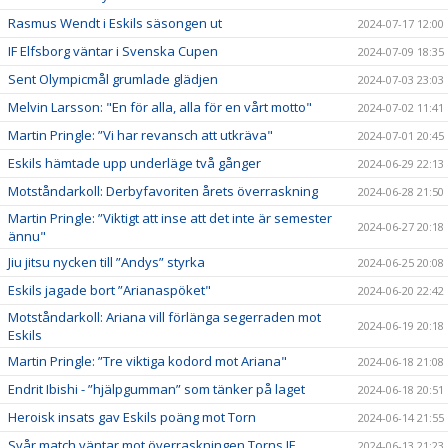
Rasmus Wendt i Eskils säsongen ut
2024-07-17 12:00
IF Elfsborg väntar i Svenska Cupen
2024-07-09 18:35
Sent Olympicmål grumlade glädjen
2024-07-03 23:03
Melvin Larsson: "En för alla, alla för en vårt motto"
2024-07-02 11:41
Martin Pringle: ”Vi har revansch att utkräva"
2024-07-01 20:45
Eskils hämtade upp underläge två gånger
2024-06-29 22:13
Motståndarkoll: Derbyfavoriten årets överraskning
2024-06-28 21:50
Martin Pringle: ”Viktigt att inse att det inte är semester
2024-06-27 20:18
ännu"
Jiu jitsu nycken till ”Andys” styrka
2024-06-25 20:08
Eskils jagade bort ”Arianaspöket"
2024-06-20 22:42
Motståndarkoll: Ariana vill förlänga segerraden mot
2024-06-19 20:18
Eskils
Martin Pringle: ”Tre viktiga kodord mot Ariana"
2024-06-18 21:08
Endrit Ibishi - ”hjälpgumman” som tänker på laget
2024-06-18 20:51
Heroisk insats gav Eskils poäng mot Torn
2024-06-14 21:55
Svår match väntar mot överraskningen Torns IF
2024-06-13 21:23