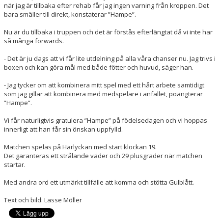
när jag är tillbaka efter rehab får jag ingen varning från kroppen. Det
bara smäller till direkt, konstaterar ”Hampe”.
Nu är du tillbaka i truppen och det är förstås efterlängtat då vi inte har
så många forwards.
- Det är ju dags att vi får lite utdelning på alla våra chanser nu. Jag trivs i
boxen och kan göra mål med både fötter och huvud, säger han.
- Jag tycker om att kombinera mitt spel med ett hårt arbete samtidigt
som jag gillar att kombinera med medspelare i anfallet, poängterar
”Hampe”.
Vi får naturligtvis gratulera ”Hampe” på födelsedagen och vi hoppas
innerligt att han får sin önskan uppfylld.
Matchen spelas på Harlyckan med start
klockan 19
.
Det garanteras ett strålande väder och 29 plusgrader när matchen
startar.
Med andra ord ett utmärkt tillfälle att komma och stötta Gulblått.
Text och bild: Lasse Möller