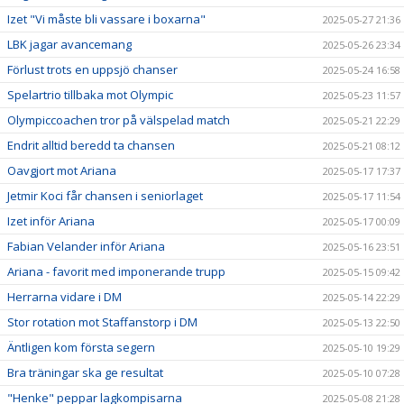
Izet "Vi måste bli vassare i boxarna"
2025-05-27 21:36
LBK jagar avancemang
2025-05-26 23:34
Förlust trots en uppsjö chanser
2025-05-24 16:58
Spelartrio tillbaka mot Olympic
2025-05-23 11:57
Olympiccoachen tror på välspelad match
2025-05-21 22:29
Endrit alltid beredd ta chansen
2025-05-21 08:12
Oavgjort mot Ariana
2025-05-17 17:37
Jetmir Koci får chansen i seniorlaget
2025-05-17 11:54
Izet inför Ariana
2025-05-17 00:09
Fabian Velander inför Ariana
2025-05-16 23:51
Ariana - favorit med imponerande trupp
2025-05-15 09:42
Herrarna vidare i DM
2025-05-14 22:29
Stor rotation mot Staffanstorp i DM
2025-05-13 22:50
Äntligen kom första segern
2025-05-10 19:29
Bra träningar ska ge resultat
2025-05-10 07:28
"Henke" peppar lagkompisarna
2025-05-08 21:28