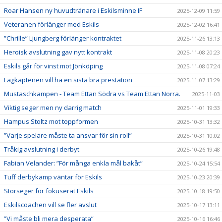
Roar Hansen ny huvudtränare i Eskilsminne IF
2025-12-09 11:59
Veteranen förlänger med Eskils
2025-12-02 16:41
”Chrille” Ljungberg förlänger kontraktet
2025-11-26 13:13
Heroisk avslutning gav nytt kontrakt
2025-11-08 20:23
Eskils går för vinst mot Jönköping
2025-11-08 07:24
Lagkaptenen vill ha en sista bra prestation
2025-11-07 13:29
Mustaschkampen - Team Ettan Södra vs Team Ettan Norra.
2025-11-03
Viktig seger men ny darrig match
2025-11-01 19:33
Hampus Stoltz mot toppformen
2025-10-31 13:32
”Varje spelare måste ta ansvar för sin roll”
2025-10-31 10:02
Tråkig avslutning i derbyt
2025-10-26 19:48
Fabian Velander: ”För många enkla mål bakåt”
2025-10-24 15:54
Tuff derbykamp väntar för Eskils
2025-10-23 20:39
Storseger för fokuserat Eskils
2025-10-18 19:50
Eskilscoachen vill se fler avslut
2025-10-17 13:11
”Vi måste bli mera desperata”
2025-10-16 16:46