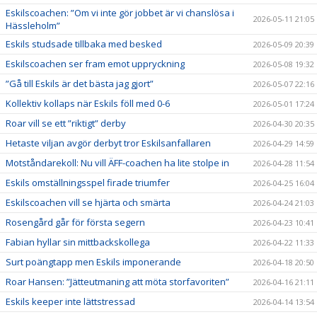
Eskilscoachen: ”Om vi inte gör jobbet är vi chanslösa i
2026-05-11 21:05
Hässleholm”
Eskils studsade tillbaka med besked
2026-05-09 20:39
Eskilscoachen ser fram emot uppryckning
2026-05-08 19:32
”Gå till Eskils är det bästa jag gjort”
2026-05-07 22:16
Kollektiv kollaps när Eskils föll med 0-6
2026-05-01 17:24
Roar vill se ett ”riktigt” derby
2026-04-30 20:35
Hetaste viljan avgör derbyt tror Eskilsanfallaren
2026-04-29 14:59
Motståndarekoll: Nu vill ÄFF-coachen ha lite stolpe in
2026-04-28 11:54
Eskils omställningsspel firade triumfer
2026-04-25 16:04
Eskilscoachen vill se hjärta och smärta
2026-04-24 21:03
Rosengård går för första segern
2026-04-23 10:41
Fabian hyllar sin mittbackskollega
2026-04-22 11:33
Surt poängtapp men Eskils imponerande
2026-04-18 20:50
Roar Hansen: ”Jätteutmaning att möta storfavoriten”
2026-04-16 21:11
Eskils keeper inte lättstressad
2026-04-14 13:54