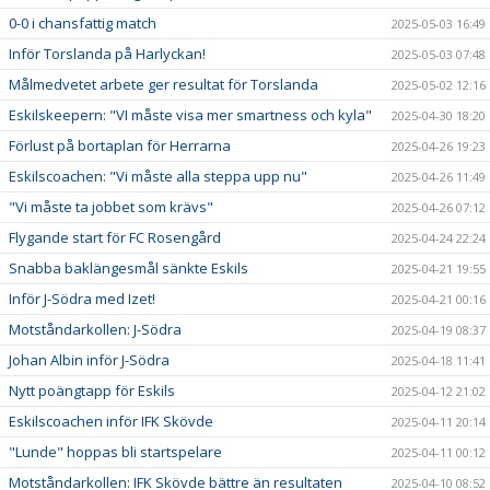
0-0 i chansfattig match
2025-05-03 16:49
Inför Torslanda på Harlyckan!
2025-05-03 07:48
Målmedvetet arbete ger resultat för Torslanda
2025-05-02 12:16
Eskilskeepern: "VI måste visa mer smartness och kyla"
2025-04-30 18:20
Förlust på bortaplan för Herrarna
2025-04-26 19:23
Eskilscoachen: "Vi måste alla steppa upp nu"
2025-04-26 11:49
"Vi måste ta jobbet som krävs"
2025-04-26 07:12
Flygande start för FC Rosengård
2025-04-24 22:24
Snabba baklängesmål sänkte Eskils
2025-04-21 19:55
Inför J-Södra med Izet!
2025-04-21 00:16
Motståndarkollen: J-Södra
2025-04-19 08:37
Johan Albin inför J-Södra
2025-04-18 11:41
Nytt poängtapp för Eskils
2025-04-12 21:02
Eskilscoachen inför IFK Skövde
2025-04-11 20:14
"Lunde" hoppas bli startspelare
2025-04-11 00:12
Motståndarkollen: IFK Skövde bättre än resultaten
2025-04-10 08:52