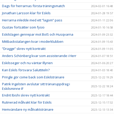
Dags för herrarnas första träningsmatch
2024-02-01 16:48
Jonathan Larsson klar för Eskils
2024-01-28 19:57
Herrarna inledde med ett ”lagom” pass
2024-01-11 22:06
Gustav fortsätter som fysio
2024-01-10 16:58
Eskilslagen genrepar mot BoIS och Husqvarna
2024-01-09 23:32
Mittbackstalangen kvar i moderklubben
2024-01-09 15:43
”Dragge” skrev nytt kontrakt
2024-01-09 11:05
Anders Schönberg kvar som assisterande i Herr
2024-01-07 18:51
Eskilsseger och nu väntar Illyrien
2024-01-06 20:27
Kan Eskils försvara Saluttiteln?
2024-01-03 18:40
Pringle gör come back som Eskilstränare
2023-12-22 19:29
Patrik Ingelsten avslutar sitt tränaruppdrag i
2023-12-22 18:24
Eskilsminne IF
Endrit Ibishi skrev nytt kontrakt
2023-12-17 18:44
Rutinerad målvakt klar för Eskils
2023-12-15 17:32
Hemvändare ny målvaktstränare
2023-12-13 13:34