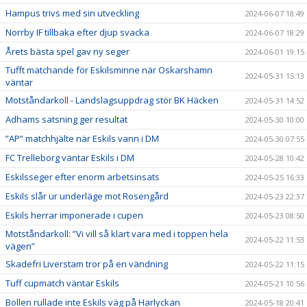
Hampus trivs med sin utveckling
2024-06-07 18:49
Norrby IF tillbaka efter djup svacka
2024-06-07 18:29
Årets bästa spel gav ny seger
2024-06-01 19:15
Tufft matchande för Eskilsminne när Oskarshamn
2024-05-31 15:13
väntar
Motståndarkoll - Landslagsuppdrag stör BK Häcken
2024-05-31 14:52
Adhams satsning ger resultat
2024-05-30 10:00
”AP” matchhjälte när Eskils vann i DM
2024-05-30 07:55
FC Trelleborg väntar Eskils i DM
2024-05-28 10:42
Eskilsseger efter enorm arbetsinsats
2024-05-25 16:33
Eskils slår ur underläge mot Rosengård
2024-05-23 22:37
Eskils herrar imponerade i cupen
2024-05-23 08:50
Motståndarkoll: ”Vi vill så klart vara med i toppen hela
2024-05-22 11:53
vägen”
Skadefri Liverstam tror på en vändning
2024-05-22 11:15
Tuff cupmatch väntar Eskils
2024-05-21 10:56
Bollen rullade inte Eskils väg på Harlyckan
2024-05-18 20:41