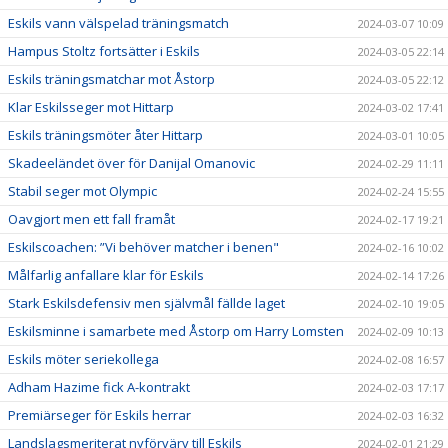
Eskils vann välspelad träningsmatch
2024-03-07 10:09
Hampus Stoltz fortsätter i Eskils
2024-03-05 22:14
Eskils träningsmatchar mot Åstorp
2024-03-05 22:12
Klar Eskilsseger mot Hittarp
2024-03-02 17:41
Eskils träningsmöter åter Hittarp
2024-03-01 10:05
Skadeeländet över för Danijal Omanovic
2024-02-29 11:11
Stabil seger mot Olympic
2024-02-24 15:55
Oavgjort men ett fall framåt
2024-02-17 19:21
Eskilscoachen: ”Vi behöver matcher i benen"
2024-02-16 10:02
Målfarlig anfallare klar för Eskils
2024-02-14 17:26
Stark Eskilsdefensiv men självmål fällde laget
2024-02-10 19:05
Eskilsminne i samarbete med Åstorp om Harry Lomsten
2024-02-09 10:13
Eskils möter seriekollega
2024-02-08 16:57
Adham Hazime fick A-kontrakt
2024-02-03 17:17
Premiärseger för Eskils herrar
2024-02-03 16:32
Landslagsmeriterat nyförvärv till Eskils
2024-02-01 21:29