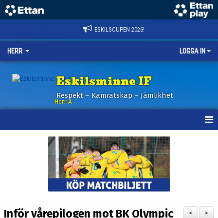
ESKILSCUPEN 2026!
HERR
LOGGA IN
Eskilsminne IF
Respekt – Kamratskap – Jämlikhet
Herr A
HEM
KALENDER
NYHETER
TRUPPEN
Inför vårepilogen mot BK Olympic
<
>