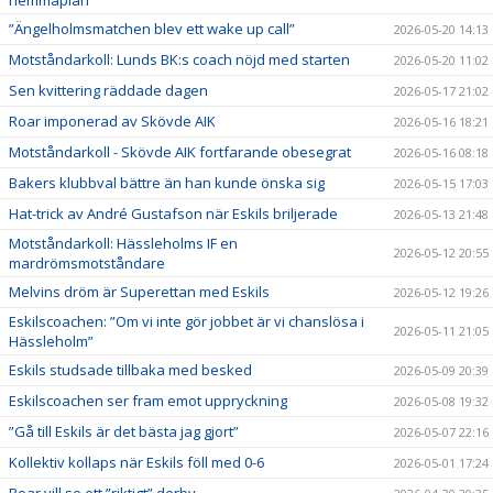
”Ängelholmsmatchen blev ett wake up call”
2026-05-20 14:13
Motståndarkoll: Lunds BK:s coach nöjd med starten
2026-05-20 11:02
Sen kvittering räddade dagen
2026-05-17 21:02
Roar imponerad av Skövde AIK
2026-05-16 18:21
Motståndarkoll - Skövde AIK fortfarande obesegrat
2026-05-16 08:18
Bakers klubbval bättre än han kunde önska sig
2026-05-15 17:03
Hat-trick av André Gustafson när Eskils briljerade
2026-05-13 21:48
Motståndarkoll: Hässleholms IF en
2026-05-12 20:55
mardrömsmotståndare
Melvins dröm är Superettan med Eskils
2026-05-12 19:26
Eskilscoachen: ”Om vi inte gör jobbet är vi chanslösa i
2026-05-11 21:05
Hässleholm”
Eskils studsade tillbaka med besked
2026-05-09 20:39
Eskilscoachen ser fram emot uppryckning
2026-05-08 19:32
”Gå till Eskils är det bästa jag gjort”
2026-05-07 22:16
Kollektiv kollaps när Eskils föll med 0-6
2026-05-01 17:24
Roar vill se ett ”riktigt” derby