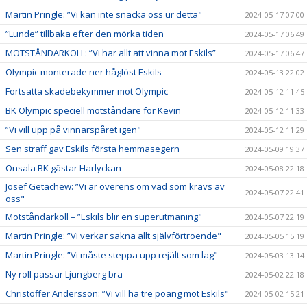
Martin Pringle: ”Vi kan inte snacka oss ur detta"
2024-05-17 07:00
”Lunde” tillbaka efter den mörka tiden
2024-05-17 06:49
MOTSTÅNDARKOLL: ”Vi har allt att vinna mot Eskils”
2024-05-17 06:47
Olympic monterade ner håglöst Eskils
2024-05-13 22:02
Fortsatta skadebekymmer mot Olympic
2024-05-12 11:45
BK Olympic speciell motståndare för Kevin
2024-05-12 11:33
”Vi vill upp på vinnarspåret igen"
2024-05-12 11:29
Sen straff gav Eskils första hemmasegern
2024-05-09 19:37
Onsala BK gästar Harlyckan
2024-05-08 22:18
Josef Getachew: ”Vi är överens om vad som krävs av
2024-05-07 22:41
oss"
Motståndarkoll – ”Eskils blir en superutmaning"
2024-05-07 22:19
Martin Pringle: ”Vi verkar sakna allt självförtroende"
2024-05-05 15:19
Martin Pringle: ”Vi måste steppa upp rejält som lag"
2024-05-03 13:14
Ny roll passar Ljungberg bra
2024-05-02 22:18
Christoffer Andersson: ”Vi vill ha tre poäng mot Eskils"
2024-05-02 15:21