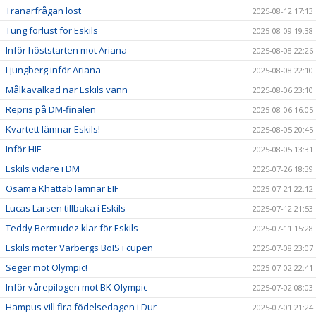
Tränarfrågan löst
2025-08-12 17:13
Tung förlust för Eskils
2025-08-09 19:38
Inför höststarten mot Ariana
2025-08-08 22:26
Ljungberg inför Ariana
2025-08-08 22:10
Målkavalkad när Eskils vann
2025-08-06 23:10
Repris på DM-finalen
2025-08-06 16:05
Kvartett lämnar Eskils!
2025-08-05 20:45
Inför HIF
2025-08-05 13:31
Eskils vidare i DM
2025-07-26 18:39
Osama Khattab lämnar EIF
2025-07-21 22:12
Lucas Larsen tillbaka i Eskils
2025-07-12 21:53
Teddy Bermudez klar för Eskils
2025-07-11 15:28
Eskils möter Varbergs BoIS i cupen
2025-07-08 23:07
Seger mot Olympic!
2025-07-02 22:41
Inför vårepilogen mot BK Olympic
2025-07-02 08:03
Hampus vill fira födelsedagen i Dur
2025-07-01 21:24