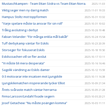
Mustaschkampen - Team Ettan Södra vs Team Ettan Norra.
2025-11-03
Viktig seger men ny darrig match
2025-11-01 19:33
Hampus Stoltz mot toppformen
2025-10-31 13:32
”Varje spelare måste ta ansvar för sin roll”
2025-10-31 10:02
Tråkig avslutning i derbyt
2025-10-26 19:48
Fabian Velander: ”För många enkla mål bakåt”
2025-10-24 15:54
Tuff derbykamp väntar för Eskils
2025-10-23 20:39
Storseger för fokuserat Eskils
2025-10-18 19:50
Eskilscoachen vill se fler avslut
2025-10-17 13:11
”Vi måste bli mera desperata”
2025-10-16 16:46
Sagolik vändning av Eskils damer
2025-10-12 15:59
0-3 motsvarar inte insatsen mot Ljungskile
2025-10-11 16:38
Ljungskilematchen inspirerande tycker Elliot
2025-10-09 21:34
Årets svåraste match väntar herrarna
2025-10-09 21:28
Firma Larsson/Lindahl fixade segern
2025-10-05 20:21
Josef Getachew: ”Nu måste poängen komma”
2025-10-05 11:11