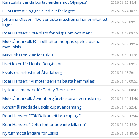
Kan Eskils vända bortatrenden mot Olympic?
2026-06-27 15:41
Elliot Hintsa: ”Jag ger alltid allt för laget”
2026-06-24 10:11
Johanna Olsson: "De senaste matcherna har vi hittat ett
2026-06-23 09:59
lugn"
Roar Hansen: ”Inte plats för några om och men”
2026-06-18 09:15
Motståndarkoll: FC Trollhättan hoppas spelet lossnar
2026-06-17 19:54
mot Eskils
Max Eriksson klar för Eskils
2026-06-17 17:01
Livet leker för Henke Bengtsson
2026-06-17 09:12
Eskils chanslöst mot Åtvidaberg
2026-06-13 20:11
Roar Hansen: ”Vi möter seriens bästa hemmalag”
2026-06-13 08:52
Lyckad comeback för Teddy Bermudez
2026-06-13 08:47
Motståndarkoll: Åtvidaberg årets stora överraskning
2026-06-11 14:46
Konstmål räddade Eskils cupavancemang
2026-06-10 22:43
Roar Hansen: ”FBK Balkan ett bra cuplag ”
2026-06-09 17:44
Roar Hansen: ”Detta förtjänade inte killarna”
2026-06-07 16:04
Ny tuff motståndare för Eskils
2026-06-06 18:45