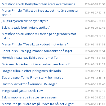
Motståndarkoll: Derbyfavoriten årets överraskning
2024-06-28 21:50
Martin Pringle: ”Viktigt att inse att det inte är semester
2024-06-27 20:18
ännu"
Jiu jitsu nycken till ”Andys” styrka
2024-06-25 20:08
Eskils jagade bort ”Arianaspöket"
2024-06-20 22:42
Motståndarkoll: Ariana vill förlänga segerraden mot
2024-06-19 20:18
Eskils
Martin Pringle: ”Tre viktiga kodord mot Ariana"
2024-06-18 21:08
Endrit Ibishi - ”hjälpgumman” som tänker på laget
2024-06-18 20:51
Heroisk insats gav Eskils poäng mot Torn
2024-06-14 21:55
Svår match väntar mot överraskningen Torns IF
2024-06-13 21:23
Dragos tillbaka efter jobbig meniskskada
2024-06-12 13:26
Superbygget Torns IF - ett starkt hemmalag
2024-06-12 13:11
Hat trick av Viktor Åkerman i DM-seger
2024-06-11 22:45
V Ingelstad gästar Eskils i DM
2024-06-10 20:17
Eskils imponerade i tredje raka segern
2024-06-08 22:20
Martin Pringle: ”Bara att gå ut och tro på det vi gör"
2024-06-07 19:08