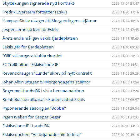
Skyttekungen signerade nytt kontrakt
2023-12-04 21:47
Fredrik Liverstam fortsätter i Eskils
2023-11-20 17:16
Hampus Stoltz uttagen till Morgondagens stjärnor
2023-11-14 10:15
Jesper Lernesjö klar för Eskils
2023-11-12 12:45
Årets enda mål gav Eskils fjärdeplatsen
2023-11-11 18:43
Eskils går för fjärdeplatsen
2023-11-10 09:32
”Olli” vill tangera klubbrekordet
2023-11-08 20:10
FC Trollhättan - Eskilsminne IF
2023-11-07 14:31
Revanschsugen ”Lunde” skrev på nytt kontrakt
2023-11-06 20:29
Johan Albin uttagen till Morgondagens stjärnor
2023-11-06 17:54
Seger mot Lunds BK i sista hemmamatchen
2023-11-05 17:24
Reinholdsson tillbaka i skadedrabbat Eskils
2023-11-03 09:57
Imponerande säsong av ”Bobbe"
2023-11-01 20:54
Ingen tvekan för Casper Seger
2023-10-31 21:00
Eskilsminne IF - Lunds BK
2023-10-30 13:10
Eskilscoachen: ”Vi förtjänade inte förlora"
2023-10-29 19:16