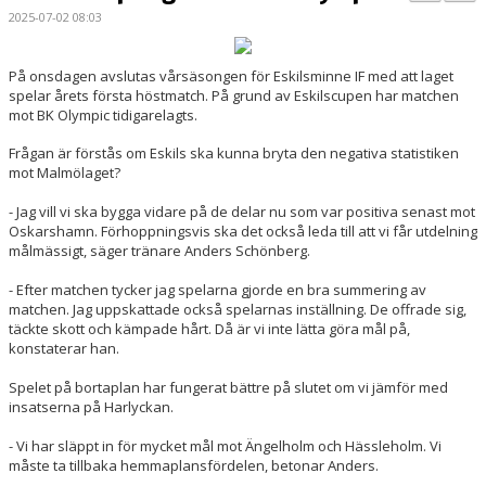
BILDGALLERI
2025-07-02 08:03
KONTAKT
På onsdagen avslutas vårsäsongen för Eskilsminne IF med att laget
spelar årets första höstmatch. På grund av Eskilscupen har matchen
MATCHER
mot BK Olympic tidigarelagts.
ETTAN SÖDRA
Frågan är förstås om Eskils ska kunna bryta den negativa statistiken
mot Malmölaget?
- Jag vill vi ska bygga vidare på de delar nu som var positiva senast mot
Oskarshamn. Förhoppningsvis ska det också leda till att vi får utdelning
målmässigt, säger tränare Anders Schönberg.
- Efter matchen tycker jag spelarna gjorde en bra summering av
matchen. Jag uppskattade också spelarnas inställning. De offrade sig,
täckte skott och kämpade hårt. Då är vi inte lätta göra mål på,
konstaterar han.
Spelet på bortaplan har fungerat bättre på slutet om vi jämför med
insatserna på Harlyckan.
- Vi har släppt in för mycket mål mot Ängelholm och Hässleholm. Vi
måste ta tillbaka hemmaplansfördelen, betonar Anders.