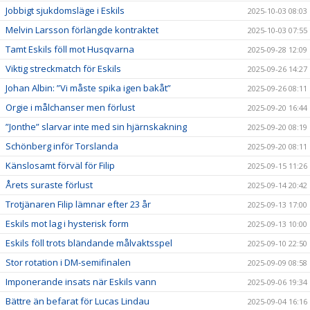
Jobbigt sjukdomsläge i Eskils
2025-10-03 08:03
Melvin Larsson förlängde kontraktet
2025-10-03 07:55
Tamt Eskils föll mot Husqvarna
2025-09-28 12:09
Viktig streckmatch för Eskils
2025-09-26 14:27
Johan Albin: ”Vi måste spika igen bakåt”
2025-09-26 08:11
Orgie i målchanser men förlust
2025-09-20 16:44
”Jonthe” slarvar inte med sin hjärnskakning
2025-09-20 08:19
Schönberg inför Torslanda
2025-09-20 08:11
Känslosamt förväl för Filip
2025-09-15 11:26
Årets suraste förlust
2025-09-14 20:42
Trotjänaren Filip lämnar efter 23 år
2025-09-13 17:00
Eskils mot lag i hysterisk form
2025-09-13 10:00
Eskils föll trots bländande målvaktsspel
2025-09-10 22:50
Stor rotation i DM-semifinalen
2025-09-09 08:58
Imponerande insats när Eskils vann
2025-09-06 19:34
Bättre än befarat för Lucas Lindau
2025-09-04 16:16