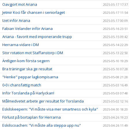
Oavgjort mot Ariana
2025-05-17 17:37
Jetmir Koci får chansen i seniorlaget
2025-05-17 11:54
Izet inför Ariana
2025-05-17 00:09
Fabian Velander inför Ariana
2025-05-16 23:51
Ariana - favorit med imponerande trupp
2025-05-15 09:42
Herrarna vidare i DM
2025-05-14 22:29
Stor rotation mot Staffanstorp i DM
2025-05-13 22:50
Äntligen kom första segern
2025-05-10 19:29
Bra träningar ska ge resultat
2025-05-10 07:28
"Henke" peppar lagkompisarna
2025-05-08 21:28
0-0 i chansfattig match
2025-05-03 16:49
Inför Torslanda på Harlyckan!
2025-05-03 07:48
Målmedvetet arbete ger resultat för Torslanda
2025-05-02 12:16
Eskilskeepern: "VI måste visa mer smartness och kyla"
2025-04-30 18:20
Förlust på bortaplan för Herrarna
2025-04-26 19:23
Eskilscoachen: "Vi måste alla steppa upp nu"
2025-04-26 11:49