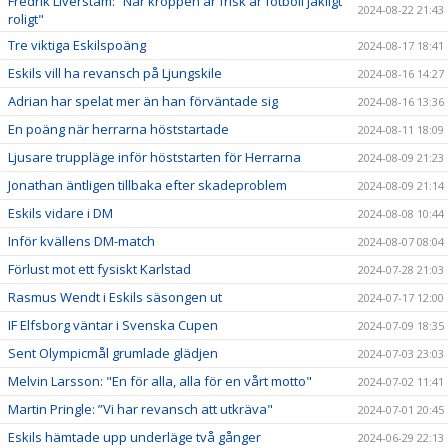
Fredrik Liverstam: ”När kroppen är frisk är fotboll jäkligt
2024-08-22 21:43
roligt"
Tre viktiga Eskilspoäng
2024-08-17 18:41
Eskils vill ha revansch på Ljungskile
2024-08-16 14:27
Adrian har spelat mer än han förväntade sig
2024-08-16 13:36
En poäng när herrarna höststartade
2024-08-11 18:09
Ljusare truppläge inför höststarten för Herrarna
2024-08-09 21:23
Jonathan äntligen tillbaka efter skadeproblem
2024-08-09 21:14
Eskils vidare i DM
2024-08-08 10:44
Inför kvällens DM-match
2024-08-07 08:04
Förlust mot ett fysiskt Karlstad
2024-07-28 21:03
Rasmus Wendt i Eskils säsongen ut
2024-07-17 12:00
IF Elfsborg väntar i Svenska Cupen
2024-07-09 18:35
Sent Olympicmål grumlade glädjen
2024-07-03 23:03
Melvin Larsson: "En för alla, alla för en vårt motto"
2024-07-02 11:41
Martin Pringle: ”Vi har revansch att utkräva"
2024-07-01 20:45
Eskils hämtade upp underläge två gånger
2024-06-29 22:13