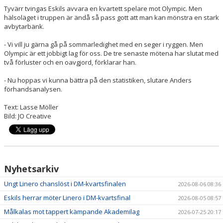
Tyvärr tvingas Eskils avvara en kvartett spelare mot Olympic. Men
hälsoläget i truppen är ändå så pass gott att man kan mönstra en stark
avbytarbänk.
- Vi vill ju gärna gå på sommarledighet med en seger i ryggen. Men
Olympic är ett jobbigt lag för oss. De tre senaste mötena har slutat med
två förluster och en oavgjord, förklarar han.
- Nu hoppas vi kunna bättra på den statistiken, slutare Anders
förhandsanalysen.
Text: Lasse Möller
Bild: JO Creative
Nyhetsarkiv
Ungt Linero chanslöst i DM-kvartsfinalen
2026-08-06 08:36
Eskils herrar möter Linero i DM-kvartsfinal
2026-08-05 08:57
Målkalas mot tappert kämpande Akademilag
2026-07-25 20:17