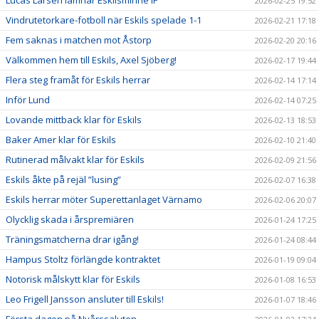
2026-02-25 19:52
Vindrutetorkare-fotboll när Eskils spelade 1-1
2026-02-21 17:18
Fem saknas i matchen mot Åstorp
2026-02-20 20:16
Välkommen hem till Eskils, Axel Sjöberg!
2026-02-17 19:44
Flera steg framåt för Eskils herrar
2026-02-14 17:14
Inför Lund
2026-02-14 07:25
Lovande mittback klar för Eskils
2026-02-13 18:53
Baker Amer klar för Eskils
2026-02-10 21:40
Rutinerad målvakt klar för Eskils
2026-02-09 21:56
Eskils åkte på rejäl ”lusing”
2026-02-07 16:38
Eskils herrar möter Superettanlaget Värnamo
2026-02-06 20:07
Olycklig skada i årspremiären
2026-01-24 17:25
Träningsmatcherna drar igång!
2026-01-24 08:44
Hampus Stoltz förlängde kontraktet
2026-01-19 09:04
Notorisk målskytt klar för Eskils
2026-01-08 16:53
Leo Frigell Jansson ansluter till Eskils!
2026-01-07 18:46
Första dagen på Nyårssaluten