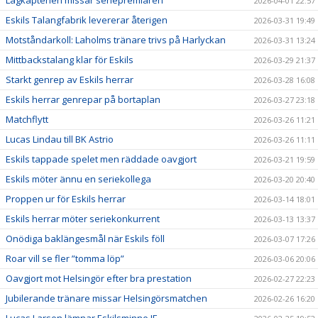
2026-04-01 22:57
Eskils Talangfabrik levererar återigen
2026-03-31 19:49
Motståndarkoll: Laholms tränare trivs på Harlyckan
2026-03-31 13:24
Mittbackstalang klar för Eskils
2026-03-29 21:37
Starkt genrep av Eskils herrar
2026-03-28 16:08
Eskils herrar genrepar på bortaplan
2026-03-27 23:18
Matchflytt
2026-03-26 11:21
Lucas Lindau till BK Astrio
2026-03-26 11:11
Eskils tappade spelet men räddade oavgjort
2026-03-21 19:59
Eskils möter ännu en seriekollega
2026-03-20 20:40
Proppen ur för Eskils herrar
2026-03-14 18:01
Eskils herrar möter seriekonkurrent
2026-03-13 13:37
Onödiga baklängesmål när Eskils föll
2026-03-07 17:26
Roar vill se fler ”tomma löp”
2026-03-06 20:06
Oavgjort mot Helsingör efter bra prestation
2026-02-27 22:23
Jubilerande tränare missar Helsingörsmatchen
2026-02-26 16:20
Lucas Larsen lämnar Eskilsminne IF