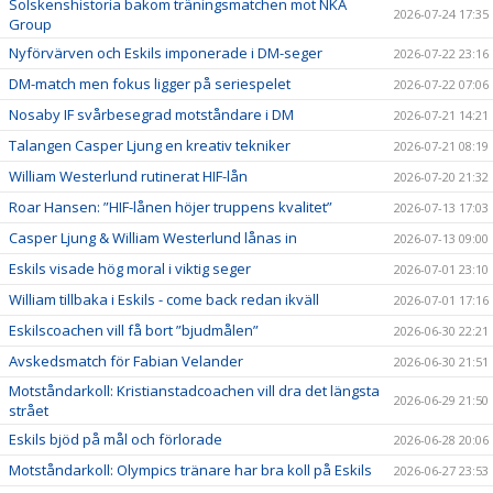
Solskenshistoria bakom träningsmatchen mot NKA
2026-07-24 17:35
Group
Nyförvärven och Eskils imponerade i DM-seger
2026-07-22 23:16
DM-match men fokus ligger på seriespelet
2026-07-22 07:06
Nosaby IF svårbesegrad motståndare i DM
2026-07-21 14:21
Talangen Casper Ljung en kreativ tekniker
2026-07-21 08:19
William Westerlund rutinerat HIF-lån
2026-07-20 21:32
Roar Hansen: ”HIF-lånen höjer truppens kvalitet”
2026-07-13 17:03
Casper Ljung & William Westerlund lånas in
2026-07-13 09:00
Eskils visade hög moral i viktig seger
2026-07-01 23:10
William tillbaka i Eskils - come back redan ikväll
2026-07-01 17:16
Eskilscoachen vill få bort ”bjudmålen”
2026-06-30 22:21
Avskedsmatch för Fabian Velander
2026-06-30 21:51
Motståndarkoll: Kristianstadcoachen vill dra det längsta
2026-06-29 21:50
strået
Eskils bjöd på mål och förlorade
2026-06-28 20:06
Motståndarkoll: Olympics tränare har bra koll på Eskils
2026-06-27 23:53