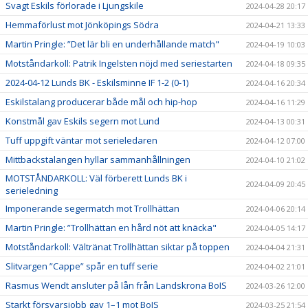
Svagt Eskils förlorade i Ljungskile
2024-04-28 20:17
Hemmaförlust mot Jönköpings Södra
2024-04-21 13:33
Martin Pringle: ”Det lär bli en underhållande match"
2024-04-19 10:03
Motståndarkoll: Patrik Ingelsten nöjd med seriestarten
2024-04-18 09:35
2024-04-12 Lunds BK - Eskilsminne IF 1-2 (0-1)
2024-04-16 20:34
Eskilstalang producerar både mål och hip-hop
2024-04-16 11:29
Konstmål gav Eskils segern mot Lund
2024-04-13 00:31
Tuff uppgift väntar mot serieledaren
2024-04-12 07:00
Mittbackstalangen hyllar sammanhållningen
2024-04-10 21:02
MOTSTÅNDARKOLL: Väl förberett Lunds BK i
2024-04-09 20:45
serieledning
Imponerande segermatch mot Trollhättan
2024-04-06 20:14
Martin Pringle: ”Trollhättan en hård nöt att knäcka"
2024-04-05 14:17
Motståndarkoll: Vältränat Trollhättan siktar på toppen
2024-04-04 21:31
Slitvargen ”Cappe” spår en tuff serie
2024-04-02 21:01
Rasmus Wendt ansluter på lån från Landskrona BoIS
2024-03-26 12:00
Starkt försvarsjobb gav 1–1 mot BoIS
2024-03-25 21:54