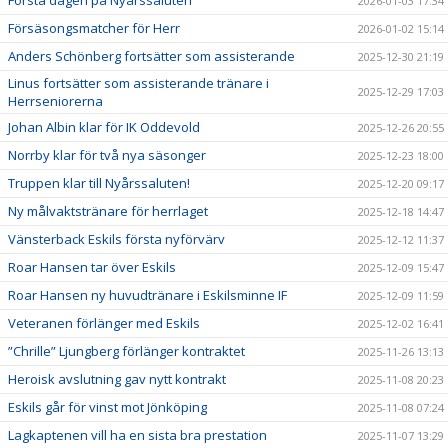
2026-01-03 17:34
Försäsongsmatcher för Herr
2026-01-02 15:14
Anders Schönberg fortsätter som assisterande
2025-12-30 21:19
Linus fortsätter som assisterande tränare i
2025-12-29 17:03
Herrseniorerna
Johan Albin klar för IK Oddevold
2025-12-26 20:55
Norrby klar för två nya säsonger
2025-12-23 18:00
Truppen klar till Nyårssaluten!
2025-12-20 09:17
Ny målvaktstränare för herrlaget
2025-12-18 14:47
Vänsterback Eskils första nyförvärv
2025-12-12 11:37
Roar Hansen tar över Eskils
2025-12-09 15:47
Roar Hansen ny huvudtränare i Eskilsminne IF
2025-12-09 11:59
Veteranen förlänger med Eskils
2025-12-02 16:41
”Chrille” Ljungberg förlänger kontraktet
2025-11-26 13:13
Heroisk avslutning gav nytt kontrakt
2025-11-08 20:23
Eskils går för vinst mot Jönköping
2025-11-08 07:24
Lagkaptenen vill ha en sista bra prestation
2025-11-07 13:29