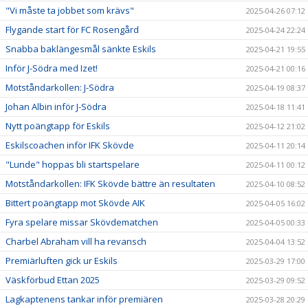
"Vi måste ta jobbet som krävs"
2025-04-26 07:12
Flygande start för FC Rosengård
2025-04-24 22:24
Snabba baklängesmål sänkte Eskils
2025-04-21 19:55
Inför J-Södra med Izet!
2025-04-21 00:16
Motståndarkollen: J-Södra
2025-04-19 08:37
Johan Albin inför J-Södra
2025-04-18 11:41
Nytt poängtapp för Eskils
2025-04-12 21:02
Eskilscoachen inför IFK Skövde
2025-04-11 20:14
"Lunde" hoppas bli startspelare
2025-04-11 00:12
Motståndarkollen: IFK Skövde bättre än resultaten
2025-04-10 08:52
Bittert poängtapp mot Skövde AIK
2025-04-05 16:02
Fyra spelare missar Skövdematchen
2025-04-05 00:33
Charbel Abraham vill ha revansch
2025-04-04 13:52
Premiärluften gick ur Eskils
2025-03-29 17:00
Väskförbud Ettan 2025
2025-03-29 09:52
Lagkaptenens tankar inför premiären
2025-03-28 20:29