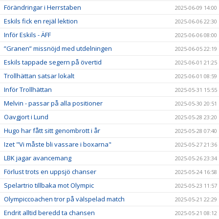
Förändringar i Herrstaben
2025-06-09 14:00
Eskils fick en rejäl lektion
2025-06-06 22:30
Inför Eskils - ÄFF
2025-06-06 08:00
”Granen” missnöjd med utdelningen
2025-06-05 22:19
Eskils tappade segern på övertid
2025-06-01 21:25
Trollhättan satsar lokalt
2025-06-01 08:59
Inför Trollhättan
2025-05-31 15:55
Melvin - passar på alla positioner
2025-05-30 20:51
Oavgjort i Lund
2025-05-28 23:20
Hugo har fått sitt genombrott i år
2025-05-28 07:40
Izet "Vi måste bli vassare i boxarna"
2025-05-27 21:36
LBK jagar avancemang
2025-05-26 23:34
Förlust trots en uppsjö chanser
2025-05-24 16:58
Spelartrio tillbaka mot Olympic
2025-05-23 11:57
Olympiccoachen tror på välspelad match
2025-05-21 22:29
Endrit alltid beredd ta chansen
2025-05-21 08:12