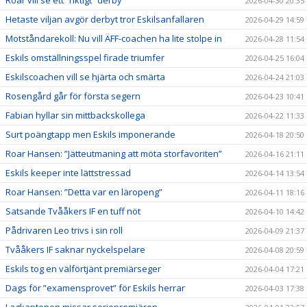
2026-04-30 20:35
Hetaste viljan avgör derbyt tror Eskilsanfallaren
2026-04-29 14:59
Motståndarekoll: Nu vill ÄFF-coachen ha lite stolpe in
2026-04-28 11:54
Eskils omställningsspel firade triumfer
2026-04-25 16:04
Eskilscoachen vill se hjärta och smärta
2026-04-24 21:03
Rosengård går för första segern
2026-04-23 10:41
Fabian hyllar sin mittbackskollega
2026-04-22 11:33
Surt poängtapp men Eskils imponerande
2026-04-18 20:50
Roar Hansen: ”Jätteutmaning att möta storfavoriten”
2026-04-16 21:11
Eskils keeper inte lättstressad
2026-04-14 13:54
Roar Hansen: ”Detta var en läropeng”
2026-04-11 18:16
Satsande Tvååkers IF en tuff nöt
2026-04-10 14:42
Pådrivaren Leo trivs i sin roll
2026-04-09 21:37
Tvååkers IF saknar nyckelspelare
2026-04-08 20:59
Eskils tog en välförtjänt premiärseger
2026-04-04 17:21
Dags för ”examensprovet” för Eskils herrar
2026-04-03 17:38
Lagkaptenen missar seriepremiären