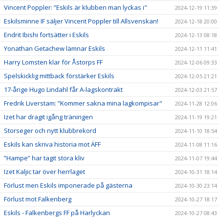
Vincent Poppler: ”Eskils är klubben man lyckas i"
2024-12-19 11:39
Eskilsminne IF säljer Vincent Poppler till Allsvenskan!
2024-12-18 20:00
Endrit Ibishi fortsätter i Eskils
2024-12-13 08:18
Yonathan Getachew lämnar Eskils
2024-12-11 11:41
Harry Lomsten klar för Åstorps FF
2024-12-06 09:33
Spelskicklig mittback förstärker Eskils
2024-12-05 21:21
17-årige Hugo Lindahl får A-lagskontrakt
2024-12-03 21:57
Fredrik Liverstam: ”Kommer sakna mina lagkompisar"
2024-11-28 12:06
Izet har dragit igång träningen
2024-11-19 19:21
Storseger och nytt klubbrekord
2024-11-10 18:54
Eskils kan skriva historia mot ÄFF
2024-11-08 11:16
”Hampe” har tagit stora kliv
2024-11-07 19:44
Izet Kaljic tar över herrlaget
2024-10-31 18:14
Förlust men Eskils imponerade på gästerna
2024-10-30 23:14
Förlust mot Falkenberg
2024-10-27 18:17
Eskils - Falkenbergs FF på Harlyckan
2024-10-27 08:43