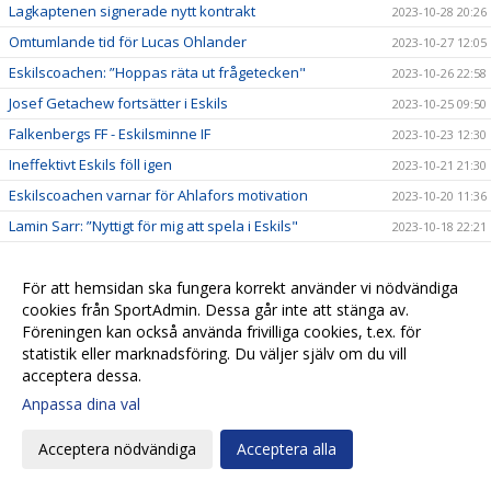
Lagkaptenen signerade nytt kontrakt
2023-10-28 20:26
Omtumlande tid för Lucas Ohlander
2023-10-27 12:05
Eskilscoachen: ”Hoppas räta ut frågetecken"
2023-10-26 22:58
Josef Getachew fortsätter i Eskils
2023-10-25 09:50
Falkenbergs FF - Eskilsminne IF
2023-10-23 12:30
Ineffektivt Eskils föll igen
2023-10-21 21:30
Eskilscoachen varnar för Ahlafors motivation
2023-10-20 11:36
Lamin Sarr: ”Nyttigt för mig att spela i Eskils"
2023-10-18 22:21
Eskilsminne IF - Ahlafors IF
2023-10-16 15:18
Eskils bröt förlustsviten
För att hemsidan ska fungera korrekt använder vi nödvändiga
2023-10-15 16:04
cookies från SportAdmin. Dessa går inte att stänga av.
Eskilsminne IF - Tvååkers IF
2023-10-10 11:45
Föreningen kan också använda frivilliga cookies, t.ex. för
Succédebut för 19-årige Amir men ny förlust
2023-10-07 20:17
statistik eller marknadsföring. Du väljer själv om du vill
acceptera dessa.
Eskils lyfter upp ny talang i A-truppen
2023-10-07 20:09
Anpassa dina val
Eskilscoachen vill se en kvalitetshöjning
2023-10-06 11:04
Casper vägrar kasta in handduken
2023-10-05 10:59
Acceptera nödvändiga
Acceptera alla
Norrby IF - Eskilsminne IF
2023-10-04 12:28