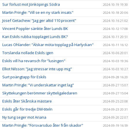
Sur förlust mot Jönköpings Södra
2024-10-19 19:30
Martin Pringle: ”Vill se en ny stark insats"
2024-10-18 20:06
Josef Getachew: ”Jag ger altid 110 procent"
2024-10-16 21:02
Vincent Poppler sänkte åter Lunds BK
2024-10-12 17:08
Kan Eskils rubba topplaget Lunds BK?
2024-10-11 20:51
Lucas Ohlander: ”Älskar möta topplag på Harlyckan"
2024-10-11 16:12
Torslanda nollade Eskils igen
2024-10-06 20:01
Eskils vill ha revansch för ”lusingen"
2024-10-03 19:36
Elliot Nilsson: ”Jag stressar inte upp mig"
2024-10-03 10:27
Surt poängtapp för Eskils
2024-09-28 16:20
Martin Pringle: ”Vi underskattar inget lag"
2024-09-27 15:07
Skyttekungen berömmer skytteligaledaren
2024-09-27 15:04
Eskils åter Skånska mästare
2024-09-25 23:08
Eskils går för tredje DM-titeln
2024-09-23 20:31
Ny tung seger mot Ariana
2024-09-20 22:07
Martin Pringle: ”Försvarsduo åter från skador"
2024-09-19 16:59