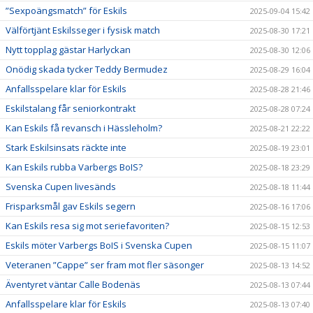
”Sexpoängsmatch” för Eskils
2025-09-04 15:42
Välförtjänt Eskilsseger i fysisk match
2025-08-30 17:21
Nytt topplag gästar Harlyckan
2025-08-30 12:06
Onödig skada tycker Teddy Bermudez
2025-08-29 16:04
Anfallsspelare klar för Eskils
2025-08-28 21:46
Eskilstalang får seniorkontrakt
2025-08-28 07:24
Kan Eskils få revansch i Hässleholm?
2025-08-21 22:22
Stark Eskilsinsats räckte inte
2025-08-19 23:01
Kan Eskils rubba Varbergs BoIS?
2025-08-18 23:29
Svenska Cupen livesänds
2025-08-18 11:44
Frisparksmål gav Eskils segern
2025-08-16 17:06
Kan Eskils resa sig mot seriefavoriten?
2025-08-15 12:53
Eskils möter Varbergs BoIS i Svenska Cupen
2025-08-15 11:07
Veteranen ”Cappe” ser fram mot fler säsonger
2025-08-13 14:52
Äventyret väntar Calle Bodenäs
2025-08-13 07:44
Anfallsspelare klar för Eskils
2025-08-13 07:40