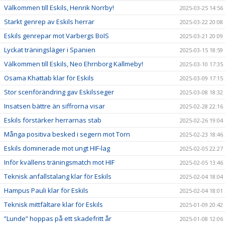
Välkommen till Eskils, Henrik Norrby!
2025-03-25 14:56
Starkt genrep av Eskils herrar
2025-03-22 20:08
Eskils genrepar mot Varbergs BoIS
2025-03-21 20:09
Lyckat träningsläger i Spanien
2025-03-15 18:59
Välkommen till Eskils, Neo Ehrnborg Kallmeby!
2025-03-10 17:35
Osama Khattab klar för Eskils
2025-03-09 17:15
Stor scenförändring gav Eskilsseger
2025-03-08 18:32
Insatsen bättre än siffrorna visar
2025-02-28 22:16
Eskils förstärker herrarnas stab
2025-02-26 19:04
Många positiva besked i segern mot Torn
2025-02-23 18:46
Eskils dominerade mot ungt HIF-lag
2025-02-05 22:27
Inför kvällens träningsmatch mot HIF
2025-02-05 13:46
Teknisk anfallstalang klar för Eskils
2025-02-04 18:04
Hampus Pauli klar för Eskils
2025-02-04 18:01
Teknisk mittfältare klar för Eskils
2025-01-09 20:42
”Lunde” hoppas på ett skadefritt år
2025-01-08 12:06