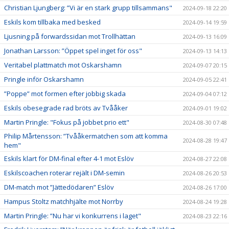
Christian Ljungberg: ”Vi är en stark grupp tillsammans"
2024-09-18 22:20
Eskils kom tillbaka med besked
2024-09-14 19:59
Ljusning på forwardssidan mot Trollhättan
2024-09-13 16:09
Jonathan Larsson: ”Öppet spel inget för oss"
2024-09-13 14:13
Veritabel plattmatch mot Oskarshamn
2024-09-07 20:15
Pringle inför Oskarshamn
2024-09-05 22:41
”Poppe” mot formen efter jobbig skada
2024-09-04 07:12
Eskils obesegrade rad bröts av Tvååker
2024-09-01 19:02
Martin Pringle: "Fokus på jobbet prio ett"
2024-08-30 07:48
Philip Mårtensson: ”Tvååkermatchen som att komma
2024-08-28 19:47
hem"
Eskils klart för DM-final efter 4-1 mot Eslöv
2024-08-27 22:08
Eskilscoachen roterar rejält i DM-semin
2024-08-26 20:53
DM-match mot ”Jättedödaren” Eslöv
2024-08-26 17:00
Hampus Stoltz matchhjälte mot Norrby
2024-08-24 19:28
Martin Pringle: ”Nu har vi konkurrens i laget"
2024-08-23 22:16