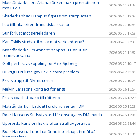
Motståndarkollen: Ariana tänker maxa prestationen
2026-06-04 21:34
mot Eskils
Skadedrabbad Hampus fightas om startplatsen
2026-06-03 12:04
Leo tillbaka efter dramatiska skadan
2026-06-02 10:59
Sur förlust mot serieledaren
2026-05-30 17:58
Kan Eskils studsa tillbaka mot serieledarna?
2026-05-29 23:33
Motståndarkoll: ”Granen” hoppas TFF är ut sin
2026-05-29 14:52
formsvacka nu
Golf perfekt avkoppling för Axel Sjöberg
2026-05-29 10:17
Duktigt Furulund gav Eskils stora problem
2026-05-27 23:09
Eskils trupp till DM-matchen
2026-05-27 10:23
Melvin Larssons kontrakt förlängs
2026-05-26 16:54
Eskils coach tillbaka till rötterna
2026-05-26 12:27
Motståndarkoll: Laddat Furulund väntar i DM
2026-05-25 15:29
Roar Hansens Stidsvig värd för onsdagens DM-match
2026-05-25 12:08
Upprörda känslor i Eskils efter straffavgörande
2026-05-22 21:46
Roar Hansen: ”Lund har ännu inte släppt in mål på
2026-05-21 16:30
hemmaplan”