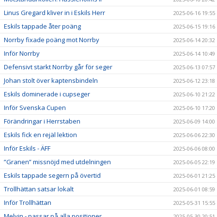
Linus Gregard kliver in i Eskils Herr
2025-06-16 19:55
Eskils tappade åter poäng
2025-06-15 19:16
Norrby fixade poäng mot Norrby
2025-06-14 20:32
Inför Norrby
2025-06-14 10:49
Defensivt starkt Norrby går för seger
2025-06-13 07:57
Johan stolt över kaptensbindeln
2025-06-12 23:18
Eskils dominerade i cupseger
2025-06-10 21:22
Inför Svenska Cupen
2025-06-10 17:20
Förändringar i Herrstaben
2025-06-09 14:00
Eskils fick en rejäl lektion
2025-06-06 22:30
Inför Eskils - ÄFF
2025-06-06 08:00
”Granen” missnöjd med utdelningen
2025-06-05 22:19
Eskils tappade segern på övertid
2025-06-01 21:25
Trollhättan satsar lokalt
2025-06-01 08:59
Inför Trollhättan
2025-05-31 15:55
Melvin - passar på alla positioner
2025-05-30 20:51