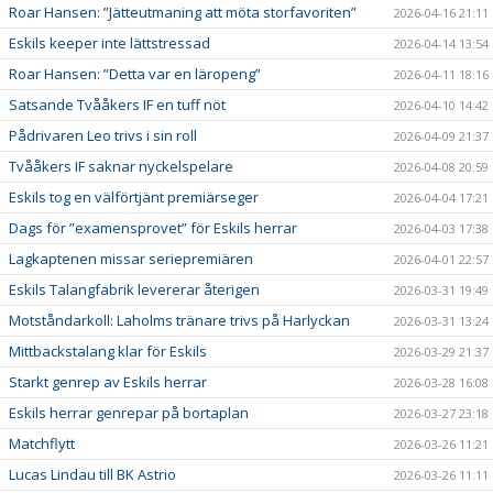
Roar Hansen: ”Jätteutmaning att möta storfavoriten”
2026-04-16 21:11
Eskils keeper inte lättstressad
2026-04-14 13:54
Roar Hansen: ”Detta var en läropeng”
2026-04-11 18:16
Satsande Tvååkers IF en tuff nöt
2026-04-10 14:42
Pådrivaren Leo trivs i sin roll
2026-04-09 21:37
Tvååkers IF saknar nyckelspelare
2026-04-08 20:59
Eskils tog en välförtjänt premiärseger
2026-04-04 17:21
Dags för ”examensprovet” för Eskils herrar
2026-04-03 17:38
Lagkaptenen missar seriepremiären
2026-04-01 22:57
Eskils Talangfabrik levererar återigen
2026-03-31 19:49
Motståndarkoll: Laholms tränare trivs på Harlyckan
2026-03-31 13:24
Mittbackstalang klar för Eskils
2026-03-29 21:37
Starkt genrep av Eskils herrar
2026-03-28 16:08
Eskils herrar genrepar på bortaplan
2026-03-27 23:18
Matchflytt
2026-03-26 11:21
Lucas Lindau till BK Astrio
2026-03-26 11:11