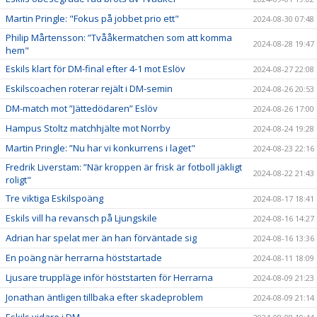
Martin Pringle: "Fokus på jobbet prio ett"
2024-08-30 07:48
Philip Mårtensson: ”Tvååkermatchen som att komma
2024-08-28 19:47
hem"
Eskils klart för DM-final efter 4-1 mot Eslöv
2024-08-27 22:08
Eskilscoachen roterar rejält i DM-semin
2024-08-26 20:53
DM-match mot ”Jättedödaren” Eslöv
2024-08-26 17:00
Hampus Stoltz matchhjälte mot Norrby
2024-08-24 19:28
Martin Pringle: ”Nu har vi konkurrens i laget"
2024-08-23 22:16
Fredrik Liverstam: ”När kroppen är frisk är fotboll jäkligt
2024-08-22 21:43
roligt"
Tre viktiga Eskilspoäng
2024-08-17 18:41
Eskils vill ha revansch på Ljungskile
2024-08-16 14:27
Adrian har spelat mer än han förväntade sig
2024-08-16 13:36
En poäng när herrarna höststartade
2024-08-11 18:09
Ljusare truppläge inför höststarten för Herrarna
2024-08-09 21:23
Jonathan äntligen tillbaka efter skadeproblem
2024-08-09 21:14
Eskils vidare i DM