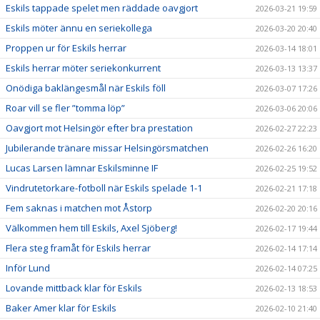
Eskils tappade spelet men räddade oavgjort
2026-03-21 19:59
Eskils möter ännu en seriekollega
2026-03-20 20:40
Proppen ur för Eskils herrar
2026-03-14 18:01
Eskils herrar möter seriekonkurrent
2026-03-13 13:37
Onödiga baklängesmål när Eskils föll
2026-03-07 17:26
Roar vill se fler ”tomma löp”
2026-03-06 20:06
Oavgjort mot Helsingör efter bra prestation
2026-02-27 22:23
Jubilerande tränare missar Helsingörsmatchen
2026-02-26 16:20
Lucas Larsen lämnar Eskilsminne IF
2026-02-25 19:52
Vindrutetorkare-fotboll när Eskils spelade 1-1
2026-02-21 17:18
Fem saknas i matchen mot Åstorp
2026-02-20 20:16
Välkommen hem till Eskils, Axel Sjöberg!
2026-02-17 19:44
Flera steg framåt för Eskils herrar
2026-02-14 17:14
Inför Lund
2026-02-14 07:25
Lovande mittback klar för Eskils
2026-02-13 18:53
Baker Amer klar för Eskils
2026-02-10 21:40