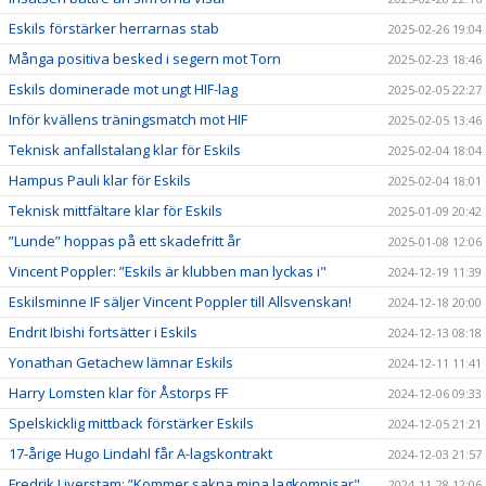
Eskils förstärker herrarnas stab
2025-02-26 19:04
Många positiva besked i segern mot Torn
2025-02-23 18:46
Eskils dominerade mot ungt HIF-lag
2025-02-05 22:27
Inför kvällens träningsmatch mot HIF
2025-02-05 13:46
Teknisk anfallstalang klar för Eskils
2025-02-04 18:04
Hampus Pauli klar för Eskils
2025-02-04 18:01
Teknisk mittfältare klar för Eskils
2025-01-09 20:42
”Lunde” hoppas på ett skadefritt år
2025-01-08 12:06
Vincent Poppler: ”Eskils är klubben man lyckas i"
2024-12-19 11:39
Eskilsminne IF säljer Vincent Poppler till Allsvenskan!
2024-12-18 20:00
Endrit Ibishi fortsätter i Eskils
2024-12-13 08:18
Yonathan Getachew lämnar Eskils
2024-12-11 11:41
Harry Lomsten klar för Åstorps FF
2024-12-06 09:33
Spelskicklig mittback förstärker Eskils
2024-12-05 21:21
17-årige Hugo Lindahl får A-lagskontrakt
2024-12-03 21:57
Fredrik Liverstam: ”Kommer sakna mina lagkompisar"
2024-11-28 12:06