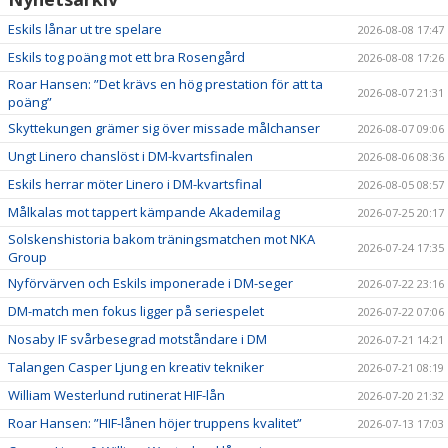
Eskils lånar ut tre spelare
2026-08-08 17:47
Eskils tog poäng mot ett bra Rosengård
2026-08-08 17:26
Roar Hansen: ”Det krävs en hög prestation för att ta
2026-08-07 21:31
poäng”
Skyttekungen grämer sig över missade målchanser
2026-08-07 09:06
Ungt Linero chanslöst i DM-kvartsfinalen
2026-08-06 08:36
Eskils herrar möter Linero i DM-kvartsfinal
2026-08-05 08:57
Målkalas mot tappert kämpande Akademilag
2026-07-25 20:17
Solskenshistoria bakom träningsmatchen mot NKA
2026-07-24 17:35
Group
Nyförvärven och Eskils imponerade i DM-seger
2026-07-22 23:16
DM-match men fokus ligger på seriespelet
2026-07-22 07:06
Nosaby IF svårbesegrad motståndare i DM
2026-07-21 14:21
Talangen Casper Ljung en kreativ tekniker
2026-07-21 08:19
William Westerlund rutinerat HIF-lån
2026-07-20 21:32
Roar Hansen: ”HIF-lånen höjer truppens kvalitet”
2026-07-13 17:03