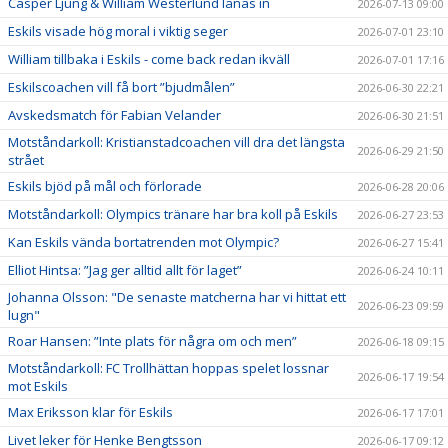
Casper Ljung & William Westerlund lånas in
2026-07-13 09:00
Eskils visade hög moral i viktig seger
2026-07-01 23:10
William tillbaka i Eskils - come back redan ikväll
2026-07-01 17:16
Eskilscoachen vill få bort ”bjudmålen”
2026-06-30 22:21
Avskedsmatch för Fabian Velander
2026-06-30 21:51
Motståndarkoll: Kristianstadcoachen vill dra det längsta
2026-06-29 21:50
strået
Eskils bjöd på mål och förlorade
2026-06-28 20:06
Motståndarkoll: Olympics tränare har bra koll på Eskils
2026-06-27 23:53
Kan Eskils vända bortatrenden mot Olympic?
2026-06-27 15:41
Elliot Hintsa: ”Jag ger alltid allt för laget”
2026-06-24 10:11
Johanna Olsson: "De senaste matcherna har vi hittat ett
2026-06-23 09:59
lugn"
Roar Hansen: ”Inte plats för några om och men”
2026-06-18 09:15
Motståndarkoll: FC Trollhättan hoppas spelet lossnar
2026-06-17 19:54
mot Eskils
Max Eriksson klar för Eskils
2026-06-17 17:01
Livet leker för Henke Bengtsson
2026-06-17 09:12