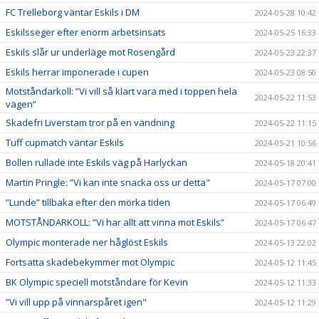
FC Trelleborg väntar Eskils i DM
2024-05-28 10:42
Eskilsseger efter enorm arbetsinsats
2024-05-25 16:33
Eskils slår ur underläge mot Rosengård
2024-05-23 22:37
Eskils herrar imponerade i cupen
2024-05-23 08:50
Motståndarkoll: ”Vi vill så klart vara med i toppen hela
2024-05-22 11:53
vägen”
Skadefri Liverstam tror på en vändning
2024-05-22 11:15
Tuff cupmatch väntar Eskils
2024-05-21 10:56
Bollen rullade inte Eskils väg på Harlyckan
2024-05-18 20:41
Martin Pringle: ”Vi kan inte snacka oss ur detta"
2024-05-17 07:00
”Lunde” tillbaka efter den mörka tiden
2024-05-17 06:49
MOTSTÅNDARKOLL: ”Vi har allt att vinna mot Eskils”
2024-05-17 06:47
Olympic monterade ner håglöst Eskils
2024-05-13 22:02
Fortsatta skadebekymmer mot Olympic
2024-05-12 11:45
BK Olympic speciell motståndare för Kevin
2024-05-12 11:33
”Vi vill upp på vinnarspåret igen"
2024-05-12 11:29