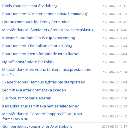
Eskils chanslöst mot Åtvidaberg
2026-06-13 20:11
Roar Hansen: ”Vi möter seriens bästa hemmalag”
2026-06-13 08:52
Lyckad comeback för Teddy Bermudez
2026-06-13 08:47
Motståndarkoll: Åtvidaberg årets stora överraskning
2026-06-11 14:46
Konstmål räddade Eskils cupavancemang
2026-06-10 22:43
Roar Hansen: ”FBK Balkan ett bra cuplag ”
2026-06-09 17:44
Roar Hansen: ”Detta förtjänade inte killarna”
2026-06-07 16:04
Ny tuff motståndare för Eskils
2026-06-06 18:45
Motståndarkollen: Ariana tänker maxa prestationen
2026-06-04 21:34
mot Eskils
Skadedrabbad Hampus fightas om startplatsen
2026-06-03 12:04
Leo tillbaka efter dramatiska skadan
2026-06-02 10:59
Sur förlust mot serieledaren
2026-05-30 17:58
Kan Eskils studsa tillbaka mot serieledarna?
2026-05-29 23:33
Motståndarkoll: ”Granen” hoppas TFF är ut sin
2026-05-29 14:52
formsvacka nu
Golf perfekt avkoppling för Axel Sjöberg
2026-05-29 10:17