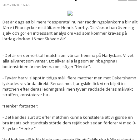
BILDGALLERI
2025-10-16 16:46
KONTAKT
Det är dags att bli mera ”desperata” nu när räddningsplankorna blir allt
färre i Ettan tycker mittfältaren Henrik Norrby. Dit räknar han även sig
MATCHER
själv och gör en intressant analys om vad som kommer krävas på
lördag klockan 16 mot Skövde AIK.
ETTAN SÖDRA
- Det är en oerhört tuff match som väntar hemma på Harlyckan. Vi vet
alla allvaret som väntar. Ett allvar alla lag som är inbegripna i
bottenstriden är medvetna om, säger ”Henke”.
- Tyvärr har vi släppt in tidiga mål i flera matcher men mot Oskarshamn
lyckades vi vända direkt. Senast mot Ljungskile fick vi en biljett in i
matchen efter deras ledningsmål men tyvärr räddade deras målvakt
straffen, konstaterar ha .
”Henke” fortsätter:
- Det kändes surt att efter matchen kunna konstatera att vi gjorde en
bra insats och stundtals störde dem rejält och sedan förlorar vi med 0-
3, tycker ”Henke ”.
Vad behövs då inför lördagens match för att Eskils ska hålla sig borta