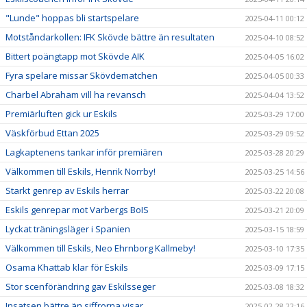
"Lunde" hoppas bli startspelare
2025-04-11 00:12
Motståndarkollen: IFK Skövde bättre än resultaten
2025-04-10 08:52
Bittert poängtapp mot Skövde AIK
2025-04-05 16:02
Fyra spelare missar Skövdematchen
2025-04-05 00:33
Charbel Abraham vill ha revansch
2025-04-04 13:52
Premiärluften gick ur Eskils
2025-03-29 17:00
Väskförbud Ettan 2025
2025-03-29 09:52
Lagkaptenens tankar inför premiären
2025-03-28 20:29
Välkommen till Eskils, Henrik Norrby!
2025-03-25 14:56
Starkt genrep av Eskils herrar
2025-03-22 20:08
Eskils genrepar mot Varbergs BoIS
2025-03-21 20:09
Lyckat träningsläger i Spanien
2025-03-15 18:59
Välkommen till Eskils, Neo Ehrnborg Kallmeby!
2025-03-10 17:35
Osama Khattab klar för Eskils
2025-03-09 17:15
Stor scenförändring gav Eskilsseger
2025-03-08 18:32
Insatsen bättre än siffrorna visar
2025-02-28 22:16