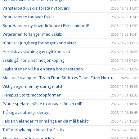
Vänsterback Eskils första nyförvärv
2025-12-12 11:37
Roar Hansen tar över Eskils
2025-12-09 15:47
Roar Hansen ny huvudtränare i Eskilsminne IF
2025-12-09 11:59
Veteranen förlänger med Eskils
2025-12-02 16:41
”Chrille” Ljungberg förlänger kontraktet
2025-11-26 13:13
Heroisk avslutning gav nytt kontrakt
2025-11-08 20:23
Eskils går för vinst mot Jönköping
2025-11-08 07:24
Lagkaptenen vill ha en sista bra prestation
2025-11-07 13:29
Mustaschkampen - Team Ettan Södra vs Team Ettan Norra.
2025-11-03
Viktig seger men ny darrig match
2025-11-01 19:33
Hampus Stoltz mot toppformen
2025-10-31 13:32
”Varje spelare måste ta ansvar för sin roll”
2025-10-31 10:02
Tråkig avslutning i derbyt
2025-10-26 19:48
Fabian Velander: ”För många enkla mål bakåt”
2025-10-24 15:54
Tuff derbykamp väntar för Eskils
2025-10-23 20:39
Storseger för fokuserat Eskils
2025-10-18 19:50