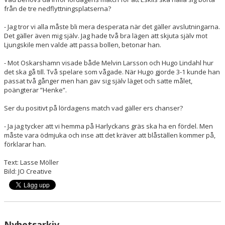
från de tre nedflyttningsplatserna?
- Jag tror vi alla måste bli mera desperata när det gäller avslutningarna.
Det gäller även mig själv. Jag hade två bra lägen att skjuta själv mot
Ljungskile men valde att passa bollen, betonar han.
- Mot Oskarshamn visade både Melvin Larsson och Hugo Lindahl hur
det ska gå till. Två spelare som vågade. När Hugo gjorde 3-1 kunde han
passat två gånger men han gav sig själv läget och satte målet,
poängterar ”Henke”.
Ser du positivt på lördagens match vad gäller ers chanser?
- Ja jag tycker att vi hemma på Harlyckans gräs ska ha en fördel. Men
måste vara ödmjuka och inse att det kräver att blåställen kommer på,
förklarar han.
Text: Lasse Möller
Bild: JO Creative
Nyhetsarkiv