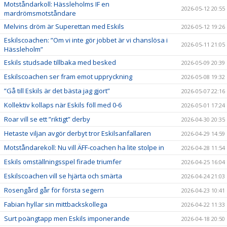
Motståndarkoll: Hässleholms IF en
2026-05-12 20:55
mardrömsmotståndare
Melvins dröm är Superettan med Eskils
2026-05-12 19:26
Eskilscoachen: ”Om vi inte gör jobbet är vi chanslösa i
2026-05-11 21:05
Hässleholm”
Eskils studsade tillbaka med besked
2026-05-09 20:39
Eskilscoachen ser fram emot uppryckning
2026-05-08 19:32
”Gå till Eskils är det bästa jag gjort”
2026-05-07 22:16
Kollektiv kollaps när Eskils föll med 0-6
2026-05-01 17:24
Roar vill se ett ”riktigt” derby
2026-04-30 20:35
Hetaste viljan avgör derbyt tror Eskilsanfallaren
2026-04-29 14:59
Motståndarekoll: Nu vill ÄFF-coachen ha lite stolpe in
2026-04-28 11:54
Eskils omställningsspel firade triumfer
2026-04-25 16:04
Eskilscoachen vill se hjärta och smärta
2026-04-24 21:03
Rosengård går för första segern
2026-04-23 10:41
Fabian hyllar sin mittbackskollega
2026-04-22 11:33
Surt poängtapp men Eskils imponerande
2026-04-18 20:50