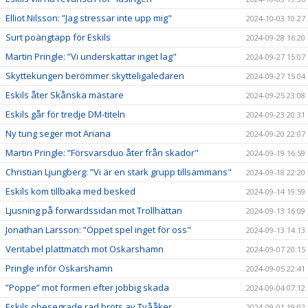
Elliot Nilsson: ”Jag stressar inte upp mig"
2024-10-03 10:27
Surt poängtapp för Eskils
2024-09-28 16:20
Martin Pringle: ”Vi underskattar inget lag"
2024-09-27 15:07
Skyttekungen berömmer skytteligaledaren
2024-09-27 15:04
Eskils åter Skånska mästare
2024-09-25 23:08
Eskils går för tredje DM-titeln
2024-09-23 20:31
Ny tung seger mot Ariana
2024-09-20 22:07
Martin Pringle: ”Försvarsduo åter från skador"
2024-09-19 16:59
Christian Ljungberg: ”Vi är en stark grupp tillsammans"
2024-09-18 22:20
Eskils kom tillbaka med besked
2024-09-14 19:59
Ljusning på forwardssidan mot Trollhättan
2024-09-13 16:09
Jonathan Larsson: ”Öppet spel inget för oss"
2024-09-13 14:13
Veritabel plattmatch mot Oskarshamn
2024-09-07 20:15
Pringle inför Oskarshamn
2024-09-05 22:41
”Poppe” mot formen efter jobbig skada
2024-09-04 07:12
Eskils obesegrade rad bröts av Tvååker
2024-09-01 19:02