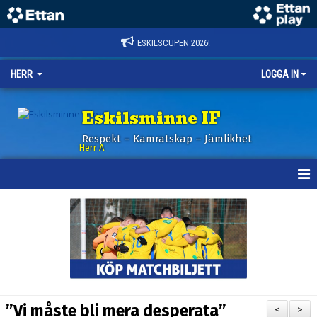
ESKILSCUPEN 2026!
HERR
LOGGA IN
Eskilsminne IF
Respekt – Kamratskap – Jämlikhet
Herr A
HEM
KALENDER
NYHETER
TRUPPEN
”Vi måste bli mera desperata”
<
>