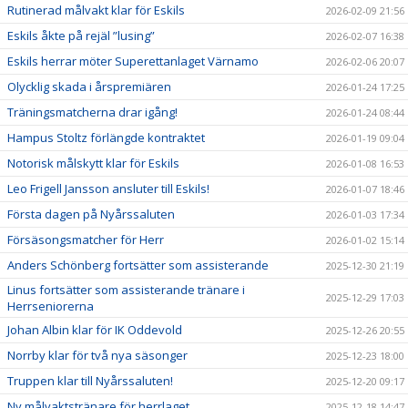
Rutinerad målvakt klar för Eskils
2026-02-09 21:56
Eskils åkte på rejäl ”lusing”
2026-02-07 16:38
Eskils herrar möter Superettanlaget Värnamo
2026-02-06 20:07
Olycklig skada i årspremiären
2026-01-24 17:25
Träningsmatcherna drar igång!
2026-01-24 08:44
Hampus Stoltz förlängde kontraktet
2026-01-19 09:04
Notorisk målskytt klar för Eskils
2026-01-08 16:53
Leo Frigell Jansson ansluter till Eskils!
2026-01-07 18:46
Första dagen på Nyårssaluten
2026-01-03 17:34
Försäsongsmatcher för Herr
2026-01-02 15:14
Anders Schönberg fortsätter som assisterande
2025-12-30 21:19
Linus fortsätter som assisterande tränare i
2025-12-29 17:03
Herrseniorerna
Johan Albin klar för IK Oddevold
2025-12-26 20:55
Norrby klar för två nya säsonger
2025-12-23 18:00
Truppen klar till Nyårssaluten!
2025-12-20 09:17
Ny målvaktstränare för herrlaget
2025-12-18 14:47