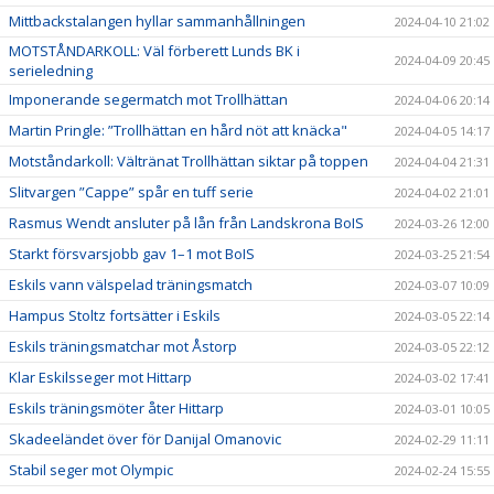
Mittbackstalangen hyllar sammanhållningen
2024-04-10 21:02
MOTSTÅNDARKOLL: Väl förberett Lunds BK i
2024-04-09 20:45
serieledning
Imponerande segermatch mot Trollhättan
2024-04-06 20:14
Martin Pringle: ”Trollhättan en hård nöt att knäcka"
2024-04-05 14:17
Motståndarkoll: Vältränat Trollhättan siktar på toppen
2024-04-04 21:31
Slitvargen ”Cappe” spår en tuff serie
2024-04-02 21:01
Rasmus Wendt ansluter på lån från Landskrona BoIS
2024-03-26 12:00
Starkt försvarsjobb gav 1–1 mot BoIS
2024-03-25 21:54
Eskils vann välspelad träningsmatch
2024-03-07 10:09
Hampus Stoltz fortsätter i Eskils
2024-03-05 22:14
Eskils träningsmatchar mot Åstorp
2024-03-05 22:12
Klar Eskilsseger mot Hittarp
2024-03-02 17:41
Eskils träningsmöter åter Hittarp
2024-03-01 10:05
Skadeeländet över för Danijal Omanovic
2024-02-29 11:11
Stabil seger mot Olympic
2024-02-24 15:55