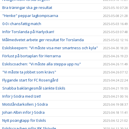
Bra träningar ska ge resultat
2025-05-10 07:28
"Henke" peppar lagkompisarna
2025-05-08 21:28
0-0 i chansfattig match
2025-05-03 16:49
Inför Torslanda på Harlyckan!
2025-05-03 07:48
Målmedvetet arbete ger resultat för Torslanda
2025-05-02 12:16
Eskilskeepern: "VI måste visa mer smartness och kyla"
2025-04-30 18:20
Förlust på bortaplan för Herrarna
2025-04-26 19:23
Eskilscoachen: "Vi måste alla steppa upp nu"
2025-04-26 11:49
"Vi måste ta jobbet som krävs"
2025-04-26 07:12
Flygande start för FC Rosengård
2025-04-24 22:24
Snabba baklängesmål sänkte Eskils
2025-04-21 19:55
Inför J-Södra med Izet!
2025-04-21 00:16
Motståndarkollen: J-Södra
2025-04-19 08:37
Johan Albin inför J-Södra
2025-04-18 11:41
Nytt poängtapp för Eskils
2025-04-12 21:02
Eskilscoachen inför IFK Skövde
2025-04-11 20:14