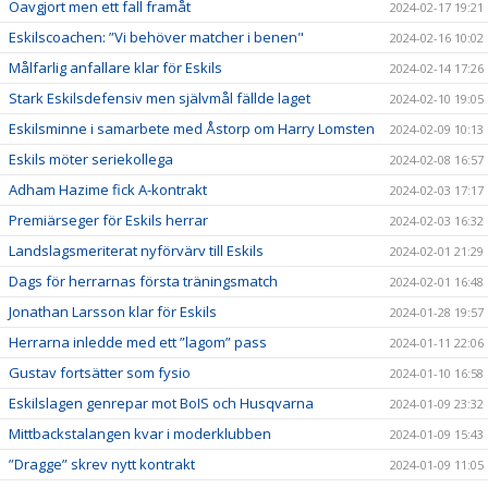
Oavgjort men ett fall framåt
2024-02-17 19:21
Eskilscoachen: ”Vi behöver matcher i benen"
2024-02-16 10:02
Målfarlig anfallare klar för Eskils
2024-02-14 17:26
Stark Eskilsdefensiv men självmål fällde laget
2024-02-10 19:05
Eskilsminne i samarbete med Åstorp om Harry Lomsten
2024-02-09 10:13
Eskils möter seriekollega
2024-02-08 16:57
Adham Hazime fick A-kontrakt
2024-02-03 17:17
Premiärseger för Eskils herrar
2024-02-03 16:32
Landslagsmeriterat nyförvärv till Eskils
2024-02-01 21:29
Dags för herrarnas första träningsmatch
2024-02-01 16:48
Jonathan Larsson klar för Eskils
2024-01-28 19:57
Herrarna inledde med ett ”lagom” pass
2024-01-11 22:06
Gustav fortsätter som fysio
2024-01-10 16:58
Eskilslagen genrepar mot BoIS och Husqvarna
2024-01-09 23:32
Mittbackstalangen kvar i moderklubben
2024-01-09 15:43
”Dragge” skrev nytt kontrakt
2024-01-09 11:05