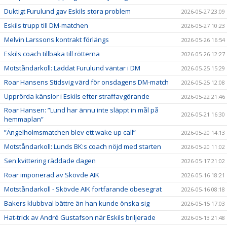
Duktigt Furulund gav Eskils stora problem
2026-05-27 23:09
Eskils trupp till DM-matchen
2026-05-27 10:23
Melvin Larssons kontrakt förlängs
2026-05-26 16:54
Eskils coach tillbaka till rötterna
2026-05-26 12:27
Motståndarkoll: Laddat Furulund väntar i DM
2026-05-25 15:29
Roar Hansens Stidsvig värd för onsdagens DM-match
2026-05-25 12:08
Upprörda känslor i Eskils efter straffavgörande
2026-05-22 21:46
Roar Hansen: ”Lund har ännu inte släppt in mål på
2026-05-21 16:30
hemmaplan”
”Ängelholmsmatchen blev ett wake up call”
2026-05-20 14:13
Motståndarkoll: Lunds BK:s coach nöjd med starten
2026-05-20 11:02
Sen kvittering räddade dagen
2026-05-17 21:02
Roar imponerad av Skövde AIK
2026-05-16 18:21
Motståndarkoll - Skövde AIK fortfarande obesegrat
2026-05-16 08:18
Bakers klubbval bättre än han kunde önska sig
2026-05-15 17:03
Hat-trick av André Gustafson när Eskils briljerade
2026-05-13 21:48