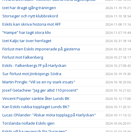
Izet har dragit igång träningen
2024-11-19 19:21
Storseger och nytt klubbrekord
2024-11-10 18:54
Eskils kan skriva historia mot ÄFF
2024-11-08 11:16
”Hampe” har tagit stora kliv
2024-11-07 19:44
Izet Kaljic tar över herrlaget
2024-10-31 18:14
Förlust men Eskils imponerade på gästerna
2024-10-30 23:14
Förlust mot Falkenberg
2024-10-27 18:17
Eskils - Falkenbergs FF på Harlyckan
2024-10-27 08:43
Sur förlust mot Jönköpings Södra
2024-10-19 19:30
Martin Pringle: ”Vill se en ny stark insats"
2024-10-18 20:06
Josef Getachew: ”Jag ger altid 110 procent"
2024-10-16 21:02
Vincent Poppler sänkte åter Lunds BK
2024-10-12 17:08
Kan Eskils rubba topplaget Lunds BK?
2024-10-11 20:51
Lucas Ohlander: ”Älskar möta topplag på Harlyckan"
2024-10-11 16:12
Torslanda nollade Eskils igen
2024-10-06 20:01
Eskils vill ha revansch för ”lusingen"
2024-10-03 19:36