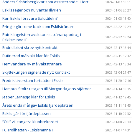
Anders Schönberg kvar som assisterande i Herr
2024-01-07 18:51
Eskilsseger och nu väntar Illyrien
2024-01-06 20:27
Kan Eskils försvara Saluttiteln?
2024-01-03 18:40
Pringle gör come back som Eskilstränare
2023-12-22 19:29
Patrik Ingelsten avslutar sitt tränaruppdrag i
2023-12-22 18:24
Eskilsminne IF
Endrit Ibishi skrev nytt kontrakt
2023-12-17 18:44
Rutinerad målvakt klar för Eskils
2023-12-15 17:32
Hemvändare ny målvaktstränare
2023-12-13 13:34
Skyttekungen signerade nytt kontrakt
2023-12-04 21:47
Fredrik Liverstam fortsätter i Eskils
2023-11-20 17:16
Hampus Stoltz uttagen till Morgondagens stjärnor
2023-11-14 10:15
Jesper Lernesjö klar för Eskils
2023-11-12 12:45
Årets enda mål gav Eskils fjärdeplatsen
2023-11-11 18:43
Eskils går för fjärdeplatsen
2023-11-10 09:32
”Olli” vill tangera klubbrekordet
2023-11-08 20:10
FC Trollhättan - Eskilsminne IF
2023-11-07 14:31