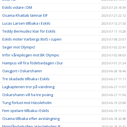
Eskils vidare i DM
2025-07-26 18:39
Osama Khattab lämnar EIF
2025-07-21 22:12
Lucas Larsen tillbaka i Eskils
2025-07-12 21:53
Teddy Bermudez klar för Eskils
2025-07-11 15:28
Eskils möter Varbergs BoIS i cupen
2025-07-08 23:07
Seger mot Olympic!
2025-07-02 22:41
Inför vårepilogen mot BK Olympic
2025-07-02 08:03
Hampus vill fira födelsedagen i Dur
2025-07-01 21:24
Oavgjort i Oskarshamn
2025-06-28 18:46
Tre skadade tillbaka i Eskils
2025-06-27 11:17
Lagkaptenen tror på vändning
2025-06-27 11:07
Oskarshamn vill ha tre poäng
2025-06-27 11:06
Tung förlust mot Hässleholm
2025-06-19 23:08
Fem spelare tillbaka i Eskils
2025-06-19 11:31
Osama tillbaka efter avstängning
2025-06-18 20:48
Motståndarkollen: Hässleholms IF
2025-06-18 20:42