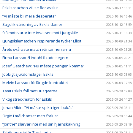
Eskilscoachen vill se fler avslut
2025-10-17 13:11
”Vi måste bli mera desperata”
2025-10-16 16:46
Sagolik vändning av Eskils damer
2025-10-12 15:59
0-3 motsvarar inte insatsen mot Ljungskile
2025-10-11 16:38
Ljungskilematchen inspirerande tycker Elliot
2025-10-09 21:34
Årets svåraste match väntar herrarna
2025-10-09 21:28
Firma Larsson/Lindahl fixade segern
2025-10-05 20:21
Josef Getachew: ”Nu måste poängen komma”
2025-10-05 11:11
Jobbigt sjukdomsläge i Eskils
2025-10-03 08:03
Melvin Larsson förlängde kontraktet
2025-10-03 07:55
Tamt Eskils föll mot Husqvarna
2025-09-28 12:09
Viktig streckmatch för Eskils
2025-09-26 14:27
Johan Albin: ”Vi måste spika igen bakåt”
2025-09-26 08:11
Orgie i målchanser men förlust
2025-09-20 16:44
”Jonthe” slarvar inte med sin hjärnskakning
2025-09-20 08:19
Schönberg inför Torslanda
2025-09-20 08:11