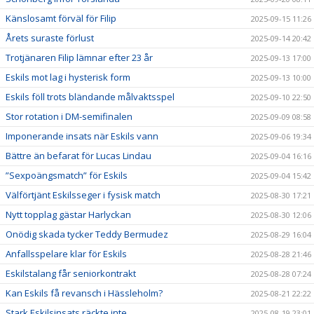
Känslosamt förväl för Filip
2025-09-15 11:26
Årets suraste förlust
2025-09-14 20:42
Trotjänaren Filip lämnar efter 23 år
2025-09-13 17:00
Eskils mot lag i hysterisk form
2025-09-13 10:00
Eskils föll trots bländande målvaktsspel
2025-09-10 22:50
Stor rotation i DM-semifinalen
2025-09-09 08:58
Imponerande insats när Eskils vann
2025-09-06 19:34
Bättre än befarat för Lucas Lindau
2025-09-04 16:16
”Sexpoängsmatch” för Eskils
2025-09-04 15:42
Välförtjänt Eskilsseger i fysisk match
2025-08-30 17:21
Nytt topplag gästar Harlyckan
2025-08-30 12:06
Onödig skada tycker Teddy Bermudez
2025-08-29 16:04
Anfallsspelare klar för Eskils
2025-08-28 21:46
Eskilstalang får seniorkontrakt
2025-08-28 07:24
Kan Eskils få revansch i Hässleholm?
2025-08-21 22:22
Stark Eskilsinsats räckte inte
2025-08-19 23:01