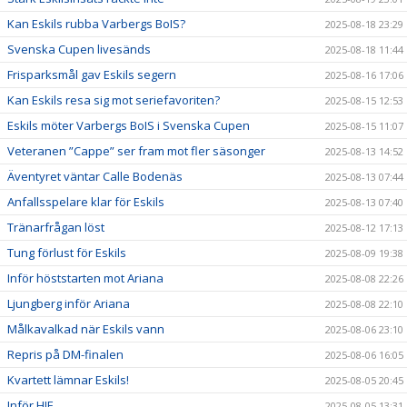
Kan Eskils rubba Varbergs BoIS?
2025-08-18 23:29
Svenska Cupen livesänds
2025-08-18 11:44
Frisparksmål gav Eskils segern
2025-08-16 17:06
Kan Eskils resa sig mot seriefavoriten?
2025-08-15 12:53
Eskils möter Varbergs BoIS i Svenska Cupen
2025-08-15 11:07
Veteranen ”Cappe” ser fram mot fler säsonger
2025-08-13 14:52
Äventyret väntar Calle Bodenäs
2025-08-13 07:44
Anfallsspelare klar för Eskils
2025-08-13 07:40
Tränarfrågan löst
2025-08-12 17:13
Tung förlust för Eskils
2025-08-09 19:38
Inför höststarten mot Ariana
2025-08-08 22:26
Ljungberg inför Ariana
2025-08-08 22:10
Målkavalkad när Eskils vann
2025-08-06 23:10
Repris på DM-finalen
2025-08-06 16:05
Kvartett lämnar Eskils!
2025-08-05 20:45
Inför HIF
2025-08-05 13:31