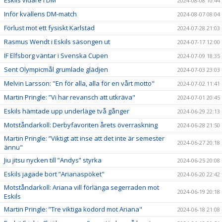
2024-08-08 10:44
Inför kvällens DM-match
2024-08-07 08:04
Förlust mot ett fysiskt Karlstad
2024-07-28 21:03
Rasmus Wendt i Eskils säsongen ut
2024-07-17 12:00
IF Elfsborg väntar i Svenska Cupen
2024-07-09 18:35
Sent Olympicmål grumlade glädjen
2024-07-03 23:03
Melvin Larsson: "En för alla, alla för en vårt motto"
2024-07-02 11:41
Martin Pringle: ”Vi har revansch att utkräva"
2024-07-01 20:45
Eskils hämtade upp underläge två gånger
2024-06-29 22:13
Motståndarkoll: Derbyfavoriten årets överraskning
2024-06-28 21:50
Martin Pringle: ”Viktigt att inse att det inte är semester
2024-06-27 20:18
ännu"
Jiu jitsu nycken till ”Andys” styrka
2024-06-25 20:08
Eskils jagade bort ”Arianaspöket"
2024-06-20 22:42
Motståndarkoll: Ariana vill förlänga segerraden mot
2024-06-19 20:18
Eskils
Martin Pringle: ”Tre viktiga kodord mot Ariana"
2024-06-18 21:08