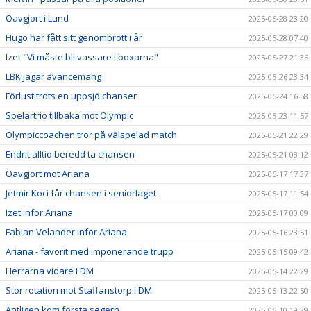
Oavgjort i Lund
2025-05-28 23:20
Hugo har fått sitt genombrott i år
2025-05-28 07:40
Izet "Vi måste bli vassare i boxarna"
2025-05-27 21:36
LBK jagar avancemang
2025-05-26 23:34
Förlust trots en uppsjö chanser
2025-05-24 16:58
Spelartrio tillbaka mot Olympic
2025-05-23 11:57
Olympiccoachen tror på välspelad match
2025-05-21 22:29
Endrit alltid beredd ta chansen
2025-05-21 08:12
Oavgjort mot Ariana
2025-05-17 17:37
Jetmir Koci får chansen i seniorlaget
2025-05-17 11:54
Izet inför Ariana
2025-05-17 00:09
Fabian Velander inför Ariana
2025-05-16 23:51
Ariana - favorit med imponerande trupp
2025-05-15 09:42
Herrarna vidare i DM
2025-05-14 22:29
Stor rotation mot Staffanstorp i DM
2025-05-13 22:50
Äntligen kom första segern
2025-05-10 19:29