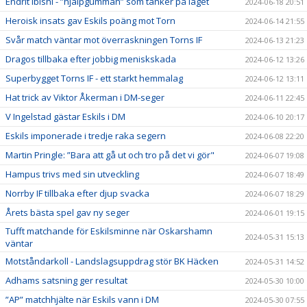
Endrit Ibishi - ”hjälpgumman” som tänker på laget
2024-06-18 20:51
Heroisk insats gav Eskils poäng mot Torn
2024-06-14 21:55
Svår match väntar mot överraskningen Torns IF
2024-06-13 21:23
Dragos tillbaka efter jobbig meniskskada
2024-06-12 13:26
Superbygget Torns IF - ett starkt hemmalag
2024-06-12 13:11
Hat trick av Viktor Åkerman i DM-seger
2024-06-11 22:45
V Ingelstad gästar Eskils i DM
2024-06-10 20:17
Eskils imponerade i tredje raka segern
2024-06-08 22:20
Martin Pringle: ”Bara att gå ut och tro på det vi gör"
2024-06-07 19:08
Hampus trivs med sin utveckling
2024-06-07 18:49
Norrby IF tillbaka efter djup svacka
2024-06-07 18:29
Årets bästa spel gav ny seger
2024-06-01 19:15
Tufft matchande för Eskilsminne när Oskarshamn
2024-05-31 15:13
väntar
Motståndarkoll - Landslagsuppdrag stör BK Häcken
2024-05-31 14:52
Adhams satsning ger resultat
2024-05-30 10:00
”AP” matchhjälte när Eskils vann i DM
2024-05-30 07:55