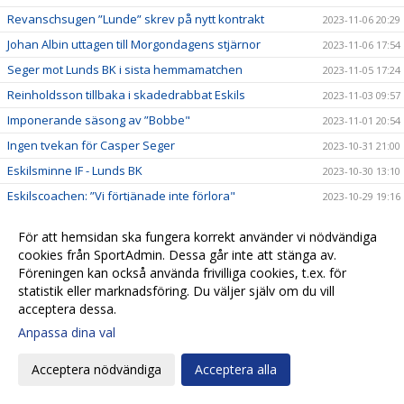
Revanschsugen ”Lunde” skrev på nytt kontrakt
2023-11-06 20:29
Johan Albin uttagen till Morgondagens stjärnor
2023-11-06 17:54
Seger mot Lunds BK i sista hemmamatchen
2023-11-05 17:24
Reinholdsson tillbaka i skadedrabbat Eskils
2023-11-03 09:57
Imponerande säsong av ”Bobbe"
2023-11-01 20:54
Ingen tvekan för Casper Seger
2023-10-31 21:00
Eskilsminne IF - Lunds BK
2023-10-30 13:10
Eskilscoachen: ”Vi förtjänade inte förlora"
2023-10-29 19:16
Lagkaptenen signerade nytt kontrakt
2023-10-28 20:26
För att hemsidan ska fungera korrekt använder vi nödvändiga
Omtumlande tid för Lucas Ohlander
2023-10-27 12:05
cookies från SportAdmin. Dessa går inte att stänga av.
Eskilscoachen: ”Hoppas räta ut frågetecken"
Föreningen kan också använda frivilliga cookies, t.ex. för
2023-10-26 22:58
statistik eller marknadsföring. Du väljer själv om du vill
Josef Getachew fortsätter i Eskils
2023-10-25 09:50
acceptera dessa.
Falkenbergs FF - Eskilsminne IF
2023-10-23 12:30
Anpassa dina val
Ineffektivt Eskils föll igen
2023-10-21 21:30
Acceptera nödvändiga
Acceptera alla
Eskilscoachen varnar för Ahlafors motivation
2023-10-20 11:36
Lamin Sarr: ”Nyttigt för mig att spela i Eskils"
2023-10-18 22:21