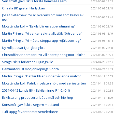
Sen straff gav Eskils första hemmasegern
2024-05-09 19:37
Onsala BK gästar Harlyckan
2024-05-08 22:18
Josef Getachew: ”Vi är överens om vad som krävs av
2024-05-07 22:41
oss"
Motståndarkoll – ”Eskils blir en superutmaning"
2024-05-07 22:19
Martin Pringle: ”Vi verkar sakna allt självförtroende"
2024-05-05 15:19
Martin Pringle: ”Vi måste steppa upp rejält som lag"
2024-05-03 13:14
Ny roll passar Ljungberg bra
2024-05-02 22:18
Christoffer Andersson: ”Vi vill ha tre poäng mot Eskils"
2024-05-02 15:21
Svagt Eskils förlorade i Ljungskile
2024-04-28 20:17
Hemmaförlust mot Jönköpings Södra
2024-04-21 13:33
Martin Pringle: ”Det lär bli en underhållande match"
2024-04-19 10:03
Motståndarkoll: Patrik Ingelsten nöjd med seriestarten
2024-04-18 09:35
2024-04-12 Lunds BK - Eskilsminne IF 1-2 (0-1)
2024-04-16 20:34
Eskilstalang producerar både mål och hip-hop
2024-04-16 11:29
Konstmål gav Eskils segern mot Lund
2024-04-13 00:31
Tuff uppgift väntar mot serieledaren
2024-04-12 07:00