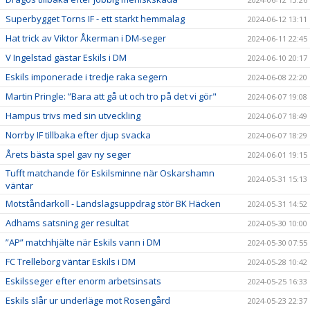
Superbygget Torns IF - ett starkt hemmalag
2024-06-12 13:11
Hat trick av Viktor Åkerman i DM-seger
2024-06-11 22:45
V Ingelstad gästar Eskils i DM
2024-06-10 20:17
Eskils imponerade i tredje raka segern
2024-06-08 22:20
Martin Pringle: ”Bara att gå ut och tro på det vi gör"
2024-06-07 19:08
Hampus trivs med sin utveckling
2024-06-07 18:49
Norrby IF tillbaka efter djup svacka
2024-06-07 18:29
Årets bästa spel gav ny seger
2024-06-01 19:15
Tufft matchande för Eskilsminne när Oskarshamn
2024-05-31 15:13
väntar
Motståndarkoll - Landslagsuppdrag stör BK Häcken
2024-05-31 14:52
Adhams satsning ger resultat
2024-05-30 10:00
”AP” matchhjälte när Eskils vann i DM
2024-05-30 07:55
FC Trelleborg väntar Eskils i DM
2024-05-28 10:42
Eskilsseger efter enorm arbetsinsats
2024-05-25 16:33
Eskils slår ur underläge mot Rosengård
2024-05-23 22:37