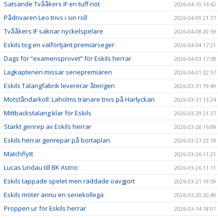
Satsande Tvååkers IF en tuff nöt
2026-04-10 14:42
Pådrivaren Leo trivs i sin roll
2026-04-09 21:37
Tvååkers IF saknar nyckelspelare
2026-04-08 20:59
Eskils tog en välförtjänt premiärseger
2026-04-04 17:21
Dags för ”examensprovet” för Eskils herrar
2026-04-03 17:38
Lagkaptenen missar seriepremiären
2026-04-01 22:57
Eskils Talangfabrik levererar återigen
2026-03-31 19:49
Motståndarkoll: Laholms tränare trivs på Harlyckan
2026-03-31 13:24
Mittbackstalang klar för Eskils
2026-03-29 21:37
Starkt genrep av Eskils herrar
2026-03-28 16:08
Eskils herrar genrepar på bortaplan
2026-03-27 23:18
Matchflytt
2026-03-26 11:21
Lucas Lindau till BK Astrio
2026-03-26 11:11
Eskils tappade spelet men räddade oavgjort
2026-03-21 19:59
Eskils möter ännu en seriekollega
2026-03-20 20:40
Proppen ur för Eskils herrar
2026-03-14 18:01