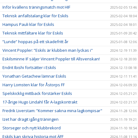
Inför kvällens träningsmatch mot HIF
2025-02-05 13:46
Teknisk anfallstalang klar för Eskils
2025-02-04 18:04
Hampus Pauli klar för Eskils
2025-02-04 18:01
Teknisk mittfältare klar för Eskils
2025-01-09 20:42
”Lunde” hoppas på ett skadefritt år
2025-01-08 12:06
Vincent Poppler: ”Eskils är klubben man lyckas i"
2024-12-19 11:39
Eskilsminne IF säljer Vincent Poppler till Allsvenskan!
2024-12-18 20:00
Endrit Ibishi fortsätter i Eskils
2024-12-13 08:18
Yonathan Getachew lämnar Eskils
2024-12-11 11:41
Harry Lomsten klar för Åstorps FF
2024-12-06 09:33
Spelskicklig mittback förstärker Eskils
2024-12-05 21:21
17-årige Hugo Lindahl får A-lagskontrakt
2024-12-03 21:57
Fredrik Liverstam: ”Kommer sakna mina lagkompisar"
2024-11-28 12:06
Izet har dragit igång träningen
2024-11-19 19:21
Storseger och nytt klubbrekord
2024-11-10 18:54
Eskils kan skriva historia mot ÄFF
2024-11-08 11:16