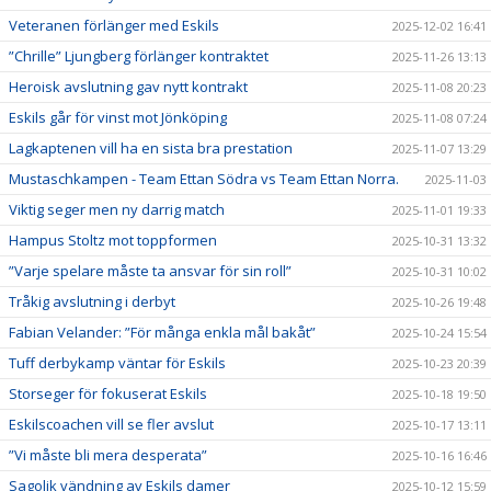
Veteranen förlänger med Eskils
2025-12-02 16:41
”Chrille” Ljungberg förlänger kontraktet
2025-11-26 13:13
Heroisk avslutning gav nytt kontrakt
2025-11-08 20:23
Eskils går för vinst mot Jönköping
2025-11-08 07:24
Lagkaptenen vill ha en sista bra prestation
2025-11-07 13:29
Mustaschkampen - Team Ettan Södra vs Team Ettan Norra.
2025-11-03
Viktig seger men ny darrig match
2025-11-01 19:33
Hampus Stoltz mot toppformen
2025-10-31 13:32
”Varje spelare måste ta ansvar för sin roll”
2025-10-31 10:02
Tråkig avslutning i derbyt
2025-10-26 19:48
Fabian Velander: ”För många enkla mål bakåt”
2025-10-24 15:54
Tuff derbykamp väntar för Eskils
2025-10-23 20:39
Storseger för fokuserat Eskils
2025-10-18 19:50
Eskilscoachen vill se fler avslut
2025-10-17 13:11
”Vi måste bli mera desperata”
2025-10-16 16:46
Sagolik vändning av Eskils damer
2025-10-12 15:59