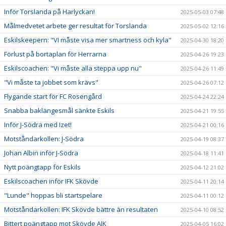
Inför Torslanda på Harlyckan!
2025-05-03 07:48
Målmedvetet arbete ger resultat för Torslanda
2025-05-02 12:16
Eskilskeepern: "VI måste visa mer smartness och kyla"
2025-04-30 18:20
Förlust på bortaplan för Herrarna
2025-04-26 19:23
Eskilscoachen: "Vi måste alla steppa upp nu"
2025-04-26 11:49
"Vi måste ta jobbet som krävs"
2025-04-26 07:12
Flygande start för FC Rosengård
2025-04-24 22:24
Snabba baklängesmål sänkte Eskils
2025-04-21 19:55
Inför J-Södra med Izet!
2025-04-21 00:16
Motståndarkollen: J-Södra
2025-04-19 08:37
Johan Albin inför J-Södra
2025-04-18 11:41
Nytt poängtapp för Eskils
2025-04-12 21:02
Eskilscoachen inför IFK Skövde
2025-04-11 20:14
"Lunde" hoppas bli startspelare
2025-04-11 00:12
Motståndarkollen: IFK Skövde bättre än resultaten
2025-04-10 08:52
Bittert poängtapp mot Skövde AIK
2025-04-05 16:02