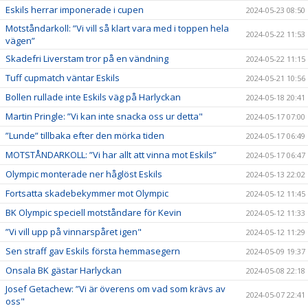
Eskils herrar imponerade i cupen
2024-05-23 08:50
Motståndarkoll: ”Vi vill så klart vara med i toppen hela
2024-05-22 11:53
vägen”
Skadefri Liverstam tror på en vändning
2024-05-22 11:15
Tuff cupmatch väntar Eskils
2024-05-21 10:56
Bollen rullade inte Eskils väg på Harlyckan
2024-05-18 20:41
Martin Pringle: ”Vi kan inte snacka oss ur detta"
2024-05-17 07:00
”Lunde” tillbaka efter den mörka tiden
2024-05-17 06:49
MOTSTÅNDARKOLL: ”Vi har allt att vinna mot Eskils”
2024-05-17 06:47
Olympic monterade ner håglöst Eskils
2024-05-13 22:02
Fortsatta skadebekymmer mot Olympic
2024-05-12 11:45
BK Olympic speciell motståndare för Kevin
2024-05-12 11:33
”Vi vill upp på vinnarspåret igen"
2024-05-12 11:29
Sen straff gav Eskils första hemmasegern
2024-05-09 19:37
Onsala BK gästar Harlyckan
2024-05-08 22:18
Josef Getachew: ”Vi är överens om vad som krävs av
2024-05-07 22:41
oss"