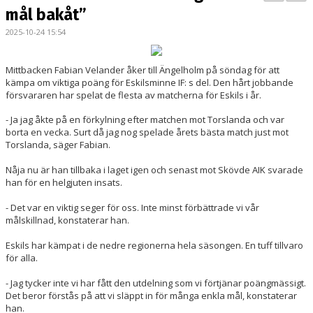
BILDGALLERI
mål bakåt”
2025-10-24 15:54
KONTAKT
MATCHER
Mittbacken Fabian Velander åker till Ängelholm på söndag för att
kämpa om viktiga poäng för Eskilsminne IF: s del. Den hårt jobbande
försvararen har spelat de flesta av matcherna för Eskils i år.
ETTAN SÖDRA
- Ja jag åkte på en förkylning efter matchen mot Torslanda och var
borta en vecka. Surt då jag nog spelade årets bästa match just mot
Torslanda, säger Fabian.
Nåja nu är han tillbaka i laget igen och senast mot Skövde AIK svarade
han för en helgjuten insats.
- Det var en viktig seger för oss. Inte minst förbättrade vi vår
målskillnad, konstaterar han.
Eskils har kämpat i de nedre regionerna hela säsongen. En tuff tillvaro
för alla.
- Jag tycker inte vi har fått den utdelning som vi förtjänar poängmässigt.
Det beror förstås på att vi släppt in för många enkla mål, konstaterar
han.