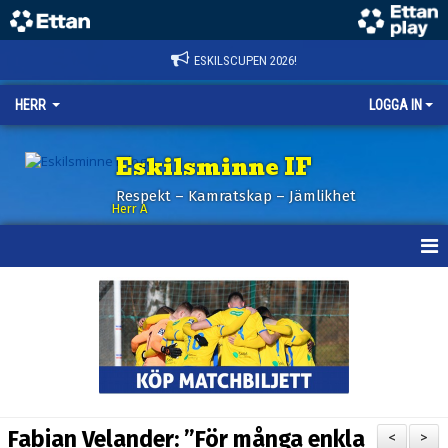
ESKILSCUPEN 2026!
HERR
LOGGA IN
Eskilsminne IF
Respekt – Kamratskap – Jämlikhet
Herr A
HEM
KALENDER
NYHETER
TRUPPEN
Fabian Velander: ”För många enkla
<
>