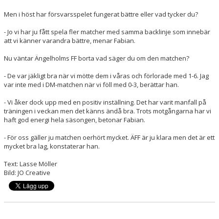
Men i höst har försvarsspelet fungerat bättre eller vad tycker du?
- Jo vi har ju fått spela fler matcher med samma backlinje som innebär
att vi känner varandra bättre, menar Fabian.
Nu väntar Ängelholms FF borta vad säger du om den matchen?
- De var jäkligt bra när vi mötte dem i våras och förlorade med 1-6. Jag
var inte med i DM-matchen när vi föll med 0-3, berättar han.
- Vi åker dock upp med en positiv inställning. Det har varit manfall på
träningen i veckan men det känns ändå bra. Trots motgångarna har vi
haft god energi hela säsongen, betonar Fabian.
- För oss gäller ju matchen oerhört mycket. ÄFF är ju klara men det är ett
mycket bra lag, konstaterar han.
Text: Lasse Möller
Bild: JO Creative