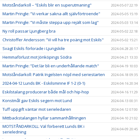
Motståndarkoll – ”Eskils blir en superutmaning"
2024-05-07 22:19
Martin Pringle: ”Vi verkar sakna allt självförtroende"
2024-05-05 15:19
Martin Pringle: ”Vi måste steppa upp rejält som lag"
2024-05-03 13:14
Ny roll passar Ljungberg bra
2024-05-02 22:18
Christoffer Andersson: ”Vi vill ha tre poäng mot Eskils"
2024-05-02 15:21
Svagt Eskils förlorade i Ljungskile
2024-04-28 20:17
Hemmaförlust mot Jönköpings Södra
2024-04-21 13:33
Martin Pringle: ”Det lär bli en underhållande match"
2024-04-19 10:03
Motståndarkoll: Patrik Ingelsten nöjd med seriestarten
2024-04-18 09:35
2024-04-12 Lunds BK - Eskilsminne IF 1-2 (0-1)
2024-04-16 20:34
Eskilstalang producerar både mål och hip-hop
2024-04-16 11:29
Konstmål gav Eskils segern mot Lund
2024-04-13 00:31
Tuff uppgift väntar mot serieledaren
2024-04-12 07:00
Mittbackstalangen hyllar sammanhållningen
2024-04-10 21:02
MOTSTÅNDARKOLL: Väl förberett Lunds BK i
2024-04-09 20:45
serieledning