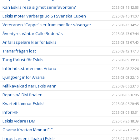
Kan Eskils resa sig mot seriefavoriten?
2025-08-15 12:53
Eskils möter Varbergs BoIS i Svenska Cupen
2025-08-15 11:07
Veteranen ”Cappe” ser fram mot fler säsonger
2025-08-13 14:52
Äventyret väntar Calle Bodenäs
2025-08-13 07:44
Anfallsspelare klar för Eskils
2025-08-13 07:40
Tränarfrågan löst
2025-08-12 17:13
Tung förlust för Eskils
2025-08-09 19:38
Inför höststarten mot Ariana
2025-08-08 22:26
Ljungberg inför Ariana
2025-08-08 22:10
Målkavalkad när Eskils vann
2025-08-06 23:10
Repris på DM-finalen
2025-08-06 16:05
Kvartett lämnar Eskils!
2025-08-05 20:45
Inför HIF
2025-08-05 13:31
Eskils vidare i DM
2025-07-26 18:39
Osama Khattab lämnar EIF
2025-07-21 22:12
Lucas Larsen tillbaka i Eskils
2025-07-12 21:53