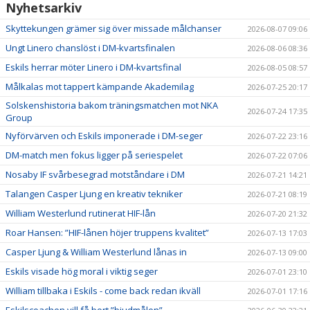
Nyhetsarkiv
Skyttekungen grämer sig över missade målchanser
2026-08-07 09:06
Ungt Linero chanslöst i DM-kvartsfinalen
2026-08-06 08:36
Eskils herrar möter Linero i DM-kvartsfinal
2026-08-05 08:57
Målkalas mot tappert kämpande Akademilag
2026-07-25 20:17
Solskenshistoria bakom träningsmatchen mot NKA
2026-07-24 17:35
Group
Nyförvärven och Eskils imponerade i DM-seger
2026-07-22 23:16
DM-match men fokus ligger på seriespelet
2026-07-22 07:06
Nosaby IF svårbesegrad motståndare i DM
2026-07-21 14:21
Talangen Casper Ljung en kreativ tekniker
2026-07-21 08:19
William Westerlund rutinerat HIF-lån
2026-07-20 21:32
Roar Hansen: ”HIF-lånen höjer truppens kvalitet”
2026-07-13 17:03
Casper Ljung & William Westerlund lånas in
2026-07-13 09:00
Eskils visade hög moral i viktig seger
2026-07-01 23:10
William tillbaka i Eskils - come back redan ikväll
2026-07-01 17:16
Eskilscoachen vill få bort ”bjudmålen”