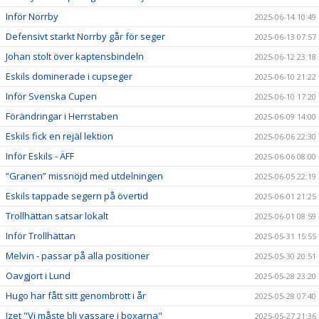
Inför Norrby
2025-06-14 10:49
Defensivt starkt Norrby går för seger
2025-06-13 07:57
Johan stolt över kaptensbindeln
2025-06-12 23:18
Eskils dominerade i cupseger
2025-06-10 21:22
Inför Svenska Cupen
2025-06-10 17:20
Förändringar i Herrstaben
2025-06-09 14:00
Eskils fick en rejäl lektion
2025-06-06 22:30
Inför Eskils - ÄFF
2025-06-06 08:00
”Granen” missnöjd med utdelningen
2025-06-05 22:19
Eskils tappade segern på övertid
2025-06-01 21:25
Trollhättan satsar lokalt
2025-06-01 08:59
Inför Trollhättan
2025-05-31 15:55
Melvin - passar på alla positioner
2025-05-30 20:51
Oavgjort i Lund
2025-05-28 23:20
Hugo har fått sitt genombrott i år
2025-05-28 07:40
Izet "Vi måste bli vassare i boxarna"
2025-05-27 21:36