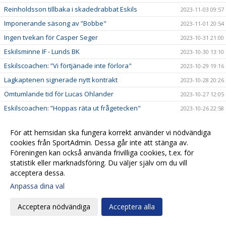
Reinholdsson tillbaka i skadedrabbat Eskils
2023-11-03 09:57
Imponerande säsong av ”Bobbe"
2023-11-01 20:54
Ingen tvekan för Casper Seger
2023-10-31 21:00
Eskilsminne IF - Lunds BK
2023-10-30 13:10
Eskilscoachen: ”Vi förtjänade inte förlora"
2023-10-29 19:16
Lagkaptenen signerade nytt kontrakt
2023-10-28 20:26
Omtumlande tid för Lucas Ohlander
2023-10-27 12:05
Eskilscoachen: ”Hoppas räta ut frågetecken"
2023-10-26 22:58
Josef Getachew fortsätter i Eskils
2023-10-25 09:50
För att hemsidan ska fungera korrekt använder vi nödvändiga
Falkenbergs FF - Eskilsminne IF
2023-10-23 12:30
cookies från SportAdmin. Dessa går inte att stänga av.
Ineffektivt Eskils föll igen
2023-10-21 21:30
Föreningen kan också använda frivilliga cookies, t.ex. för
statistik eller marknadsföring. Du väljer själv om du vill
Eskilscoachen varnar för Ahlafors motivation
2023-10-20 11:36
acceptera dessa.
Lamin Sarr: ”Nyttigt för mig att spela i Eskils"
2023-10-18 22:21
Anpassa dina val
Eskilsminne IF - Ahlafors IF
2023-10-16 15:18
Acceptera nödvändiga
Acceptera alla
Eskils bröt förlustsviten
2023-10-15 16:04
Eskilsminne IF - Tvååkers IF
2023-10-10 11:45