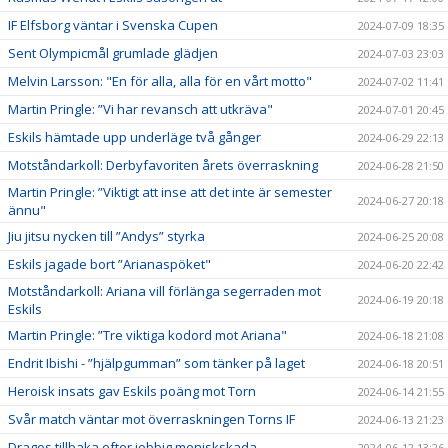
IF Elfsborg väntar i Svenska Cupen
2024-07-09 18:35
Sent Olympicmål grumlade glädjen
2024-07-03 23:03
Melvin Larsson: "En för alla, alla för en vårt motto"
2024-07-02 11:41
Martin Pringle: ”Vi har revansch att utkräva"
2024-07-01 20:45
Eskils hämtade upp underläge två gånger
2024-06-29 22:13
Motståndarkoll: Derbyfavoriten årets överraskning
2024-06-28 21:50
Martin Pringle: ”Viktigt att inse att det inte är semester
2024-06-27 20:18
ännu"
Jiu jitsu nycken till ”Andys” styrka
2024-06-25 20:08
Eskils jagade bort ”Arianaspöket"
2024-06-20 22:42
Motståndarkoll: Ariana vill förlänga segerraden mot
2024-06-19 20:18
Eskils
Martin Pringle: ”Tre viktiga kodord mot Ariana"
2024-06-18 21:08
Endrit Ibishi - ”hjälpgumman” som tänker på laget
2024-06-18 20:51
Heroisk insats gav Eskils poäng mot Torn
2024-06-14 21:55
Svår match väntar mot överraskningen Torns IF
2024-06-13 21:23
Dragos tillbaka efter jobbig meniskskada
2024-06-12 13:26