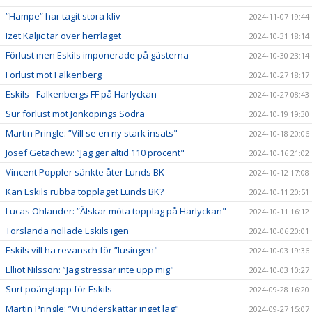
”Hampe” har tagit stora kliv
2024-11-07 19:44
Izet Kaljic tar över herrlaget
2024-10-31 18:14
Förlust men Eskils imponerade på gästerna
2024-10-30 23:14
Förlust mot Falkenberg
2024-10-27 18:17
Eskils - Falkenbergs FF på Harlyckan
2024-10-27 08:43
Sur förlust mot Jönköpings Södra
2024-10-19 19:30
Martin Pringle: ”Vill se en ny stark insats"
2024-10-18 20:06
Josef Getachew: ”Jag ger altid 110 procent"
2024-10-16 21:02
Vincent Poppler sänkte åter Lunds BK
2024-10-12 17:08
Kan Eskils rubba topplaget Lunds BK?
2024-10-11 20:51
Lucas Ohlander: ”Älskar möta topplag på Harlyckan"
2024-10-11 16:12
Torslanda nollade Eskils igen
2024-10-06 20:01
Eskils vill ha revansch för ”lusingen"
2024-10-03 19:36
Elliot Nilsson: ”Jag stressar inte upp mig"
2024-10-03 10:27
Surt poängtapp för Eskils
2024-09-28 16:20
Martin Pringle: ”Vi underskattar inget lag"
2024-09-27 15:07