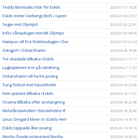
Teddy Bermudez klar för Eskils
2025-07-11 15:28
Eskils möter Varbergs BoIS i cupen
2025-07-08 23:07
Seger mot Olympic!
2025-07-02 22:41
Inför vårepilogen mot BK Olympic
2025-07-02 08:03
Hampus vill fira födelsedagen i Dur
2025-07-01 21:24
Oavgjort i Oskarshamn
2025-06-28 18:46
Tre skadade tillbaka i Eskils
2025-06-27 11:17
Lagkaptenen tror på vändning
2025-06-27 11:07
Oskarshamn vill ha tre poäng
2025-06-27 11:06
Tung förlust mot Hässleholm
2025-06-19 23:08
Fem spelare tillbaka i Eskils
2025-06-19 11:31
Osama tillbaka efter avstängning
2025-06-18 20:48
Motståndarkollen: Hässleholms IF
2025-06-18 20:42
Linus Gregard kliver in i Eskils Herr
2025-06-16 19:55
Eskils tappade åter poäng
2025-06-15 19:16
Norrby fixade poäng mot Norrby
2025-06-14 20:32