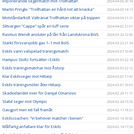
Imponerande segermatch mot Trollhättan
2024-04-06 20:14
Martin Pringle: ”Trollhättan en hård nöt att knäcka"
2024-04-05 14:17
Motståndarkoll: Vältränat Trollhättan siktar på toppen
2024-04-04 21:31
Slitvargen ”Cappe” spår en tuff serie
2024-04-02 21:01
Rasmus Wendt ansluter på lån från Landskrona BoIS
2024-03-26 12:00
Starkt försvarsjobb gav 1–1 mot BoIS
2024-03-25 21:54
Eskils vann välspelad träningsmatch
2024-03-07 10:09
Hampus Stoltz fortsätter i Eskils
2024-03-05 22:14
Eskils träningsmatchar mot Åstorp
2024-03-05 22:12
Klar Eskilsseger mot Hittarp
2024-03-02 17:41
Eskils träningsmöter åter Hittarp
2024-03-01 10:05
Skadeeländet över för Danijal Omanovic
2024-02-29 11:11
Stabil seger mot Olympic
2024-02-24 15:55
Oavgjort men ett fall framåt
2024-02-17 19:21
Eskilscoachen: ”Vi behöver matcher i benen"
2024-02-16 10:02
Målfarlig anfallare klar för Eskils
2024-02-14 17:26