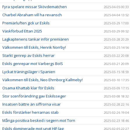
Fyra spelare missar Skövdematchen
2025-04-05 00:33
Charbel Abraham vill ha revansch
2025-04-04 13:52
Premiärluften gick ur Eskils
2025-03-29 17:00
Väskförbud Ettan 2025
2025-03-29 09:52
Lagkaptenens tankar inför premiären
2025-03-28 20:29
Välkommen till Eskils, Henrik Norrby!
2025-03-25 14:56
Starkt genrep av Eskils herrar
2025-03-22 20:08
Eskils genrepar mot Varbergs BoIS
2025-03-21 20:09
Lyckat träningsläger i Spanien
2025-03-15 18:59
Välkommen till Eskils, Neo Ehrnborg Kallmeby!
2025-03-10 17:35
Osama Khattab klar för Eskils
2025-03-09 17:15
Stor scenförändring gav Eskilsseger
2025-03-08 18:32
Insatsen bättre än siffrorna visar
2025-02-28 22:16
Eskils förstärker herrarnas stab
2025-02-26 19:04
Många positiva besked i segern mot Torn
2025-02-23 18:46
Eskils dominerade mot ungt HIF-lag
2025-02-05 22:27