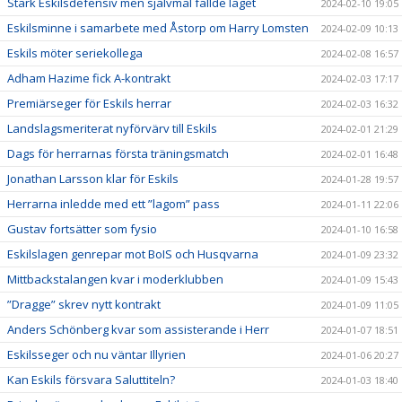
Stark Eskilsdefensiv men självmål fällde laget
2024-02-10 19:05
Eskilsminne i samarbete med Åstorp om Harry Lomsten
2024-02-09 10:13
Eskils möter seriekollega
2024-02-08 16:57
Adham Hazime fick A-kontrakt
2024-02-03 17:17
Premiärseger för Eskils herrar
2024-02-03 16:32
Landslagsmeriterat nyförvärv till Eskils
2024-02-01 21:29
Dags för herrarnas första träningsmatch
2024-02-01 16:48
Jonathan Larsson klar för Eskils
2024-01-28 19:57
Herrarna inledde med ett ”lagom” pass
2024-01-11 22:06
Gustav fortsätter som fysio
2024-01-10 16:58
Eskilslagen genrepar mot BoIS och Husqvarna
2024-01-09 23:32
Mittbackstalangen kvar i moderklubben
2024-01-09 15:43
”Dragge” skrev nytt kontrakt
2024-01-09 11:05
Anders Schönberg kvar som assisterande i Herr
2024-01-07 18:51
Eskilsseger och nu väntar Illyrien
2024-01-06 20:27
Kan Eskils försvara Saluttiteln?
2024-01-03 18:40