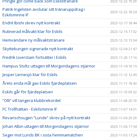
Pringle gör come back som Eskilstränare
2023-12-22 19:29
Patrik Ingelsten avslutar sitt tränaruppdrag i
2023-12-22 18:24
Eskilsminne IF
Endrit Ibishi skrev nytt kontrakt
2023-12-17 18:44
Rutinerad målvakt klar för Eskils
2023-12-15 17:32
Hemvändare ny målvaktstränare
2023-12-13 13:34
Skyttekungen signerade nytt kontrakt
2023-12-04 21:47
Fredrik Liverstam fortsätter i Eskils
2023-11-20 17:16
Hampus Stoltz uttagen till Morgondagens stjärnor
2023-11-14 10:15
Jesper Lernesjö klar för Eskils
2023-11-12 12:45
Årets enda mål gav Eskils fjärdeplatsen
2023-11-11 18:43
Eskils går för fjärdeplatsen
2023-11-10 09:32
”Olli” vill tangera klubbrekordet
2023-11-08 20:10
FC Trollhättan - Eskilsminne IF
2023-11-07 14:31
Revanschsugen ”Lunde” skrev på nytt kontrakt
2023-11-06 20:29
Johan Albin uttagen till Morgondagens stjärnor
2023-11-06 17:54
Seger mot Lunds BK i sista hemmamatchen
2023-11-05 17:24