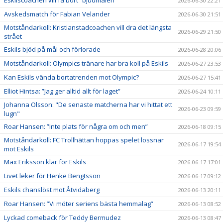
2026-06-30 22:21
Avskedsmatch för Fabian Velander
2026-06-30 21:51
Motståndarkoll: Kristianstadcoachen vill dra det längsta
2026-06-29 21:50
strået
Eskils bjöd på mål och förlorade
2026-06-28 20:06
Motståndarkoll: Olympics tränare har bra koll på Eskils
2026-06-27 23:53
Kan Eskils vända bortatrenden mot Olympic?
2026-06-27 15:41
Elliot Hintsa: ”Jag ger alltid allt för laget”
2026-06-24 10:11
Johanna Olsson: "De senaste matcherna har vi hittat ett
2026-06-23 09:59
lugn"
Roar Hansen: ”Inte plats för några om och men”
2026-06-18 09:15
Motståndarkoll: FC Trollhättan hoppas spelet lossnar
2026-06-17 19:54
mot Eskils
Max Eriksson klar för Eskils
2026-06-17 17:01
Livet leker för Henke Bengtsson
2026-06-17 09:12
Eskils chanslöst mot Åtvidaberg
2026-06-13 20:11
Roar Hansen: ”Vi möter seriens bästa hemmalag”
2026-06-13 08:52
Lyckad comeback för Teddy Bermudez
2026-06-13 08:47