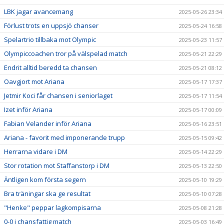
LBK jagar avancemang
2025-05-26 23:34
Förlust trots en uppsjö chanser
2025-05-24 16:58
Spelartrio tillbaka mot Olympic
2025-05-23 11:57
Olympiccoachen tror på välspelad match
2025-05-21 22:29
Endrit alltid beredd ta chansen
2025-05-21 08:12
Oavgjort mot Ariana
2025-05-17 17:37
Jetmir Koci får chansen i seniorlaget
2025-05-17 11:54
Izet inför Ariana
2025-05-17 00:09
Fabian Velander inför Ariana
2025-05-16 23:51
Ariana - favorit med imponerande trupp
2025-05-15 09:42
Herrarna vidare i DM
2025-05-14 22:29
Stor rotation mot Staffanstorp i DM
2025-05-13 22:50
Äntligen kom första segern
2025-05-10 19:29
Bra träningar ska ge resultat
2025-05-10 07:28
"Henke" peppar lagkompisarna
2025-05-08 21:28
0-0 i chansfattig match
2025-05-03 16:49