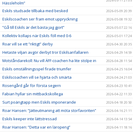
2026-05-11 21:05
Hässleholm”
Eskils studsade tillbaka med besked
2026-05-09 20:39
Eskilscoachen ser fram emot uppryckning
2026-05-08 19:32
”Gå till Eskils är det bästa jag gjort”
2026-05-07 22:16
Kollektiv kollaps när Eskils föll med 0-6
2026-05-01 17:24
Roar vill se ett ”riktigt” derby
2026-04-30 20:35
Hetaste viljan avgör derbyt tror Eskilsanfallaren
2026-04-29 14:59
Motståndarekoll: Nu vill ÄFF-coachen ha lite stolpe in
2026-04-28 11:54
Eskils omställningsspel firade triumfer
2026-04-25 16:04
Eskilscoachen vill se hjärta och smärta
2026-04-24 21:03
Rosengård går för första segern
2026-04-23 10:41
Fabian hyllar sin mittbackskollega
2026-04-22 11:33
Surt poängtapp men Eskils imponerande
2026-04-18 20:50
Roar Hansen: ”Jätteutmaning att möta storfavoriten”
2026-04-16 21:11
Eskils keeper inte lättstressad
2026-04-14 13:54
Roar Hansen: ”Detta var en läropeng”
2026-04-11 18:16