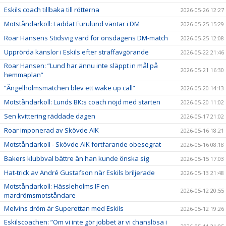
Eskils coach tillbaka till rötterna
2026-05-26 12:27
Motståndarkoll: Laddat Furulund väntar i DM
2026-05-25 15:29
Roar Hansens Stidsvig värd för onsdagens DM-match
2026-05-25 12:08
Upprörda känslor i Eskils efter straffavgörande
2026-05-22 21:46
Roar Hansen: ”Lund har ännu inte släppt in mål på
2026-05-21 16:30
hemmaplan”
”Ängelholmsmatchen blev ett wake up call”
2026-05-20 14:13
Motståndarkoll: Lunds BK:s coach nöjd med starten
2026-05-20 11:02
Sen kvittering räddade dagen
2026-05-17 21:02
Roar imponerad av Skövde AIK
2026-05-16 18:21
Motståndarkoll - Skövde AIK fortfarande obesegrat
2026-05-16 08:18
Bakers klubbval bättre än han kunde önska sig
2026-05-15 17:03
Hat-trick av André Gustafson när Eskils briljerade
2026-05-13 21:48
Motståndarkoll: Hässleholms IF en
2026-05-12 20:55
mardrömsmotståndare
Melvins dröm är Superettan med Eskils
2026-05-12 19:26
Eskilscoachen: ”Om vi inte gör jobbet är vi chanslösa i