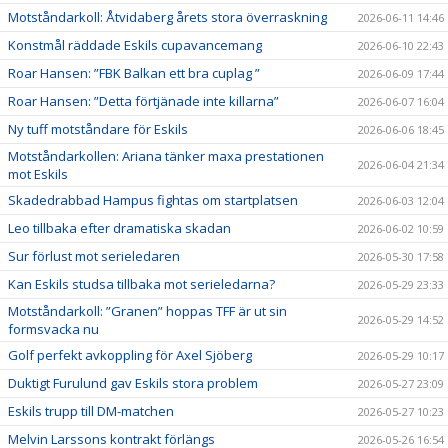
Motståndarkoll: Åtvidaberg årets stora överraskning
2026-06-11 14:46
Konstmål räddade Eskils cupavancemang
2026-06-10 22:43
Roar Hansen: ”FBK Balkan ett bra cuplag ”
2026-06-09 17:44
Roar Hansen: ”Detta förtjänade inte killarna”
2026-06-07 16:04
Ny tuff motståndare för Eskils
2026-06-06 18:45
Motståndarkollen: Ariana tänker maxa prestationen
2026-06-04 21:34
mot Eskils
Skadedrabbad Hampus fightas om startplatsen
2026-06-03 12:04
Leo tillbaka efter dramatiska skadan
2026-06-02 10:59
Sur förlust mot serieledaren
2026-05-30 17:58
Kan Eskils studsa tillbaka mot serieledarna?
2026-05-29 23:33
Motståndarkoll: ”Granen” hoppas TFF är ut sin
2026-05-29 14:52
formsvacka nu
Golf perfekt avkoppling för Axel Sjöberg
2026-05-29 10:17
Duktigt Furulund gav Eskils stora problem
2026-05-27 23:09
Eskils trupp till DM-matchen
2026-05-27 10:23
Melvin Larssons kontrakt förlängs
2026-05-26 16:54