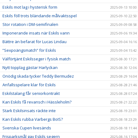
Eskils mot lag i hysterisk form
2025-09-13 10:00
Eskils föll trots bländande målvaktsspel
2025-09-10 22:50
Stor rotation i DM-semifinalen
2025-09-09 08:58
Imponerande insats när Eskils vann
2025-09-06 19:34
Bättre än befarat för Lucas Lindau
2025-09-04 16:16
”Sexpoängsmatch” för Eskils
2025-09-04 15:42
Välförtjänt Eskilsseger i fysisk match
2025-08-30 17:21
Nytt topplag gästar Harlyckan
2025-08-30 12:06
Onödig skada tycker Teddy Bermudez
2025-08-29 16:04
Anfallsspelare klar för Eskils
2025-08-28 21:46
Eskilstalang får seniorkontrakt
2025-08-28 07:24
Kan Eskils få revansch i Hässleholm?
2025-08-21 22:22
Stark Eskilsinsats räckte inte
2025-08-19 23:01
Kan Eskils rubba Varbergs BoIS?
2025-08-18 23:29
Svenska Cupen livesänds
2025-08-18 11:44
Frisparksmål gav Eskils segern
2025-08-16 17:06