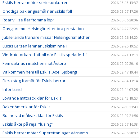
Eskils herrar möter seriekonkurrent
2026-03-13 13:37
Onödiga baklängesmål när Eskils föll
2026-03-07 17:26
Roar vill se fler ”tomma löp”
2026-03-06 20:06
Oavgjort mot Helsingör efter bra prestation
2026-02-27 22:23
Jubilerande tränare missar Helsingörsmatchen
2026-02-26 16:20
Lucas Larsen lämnar Eskilsminne IF
2026-02-25 19:52
Vindrutetorkare-fotboll när Eskils spelade 1-1
2026-02-21 17:18
Fem saknas i matchen mot Åstorp
2026-02-20 20:16
Välkommen hem till Eskils, Axel Sjöberg!
2026-02-17 19:44
Flera steg framåt för Eskils herrar
2026-02-14 17:14
Inför Lund
2026-02-14 07:25
Lovande mittback klar för Eskils
2026-02-13 18:53
Baker Amer klar för Eskils
2026-02-10 21:40
Rutinerad målvakt klar för Eskils
2026-02-09 21:56
Eskils åkte på rejäl ”lusing”
2026-02-07 16:38
Eskils herrar möter Superettanlaget Värnamo
2026-02-06 20:07