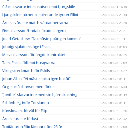
0-3 motsvarar inte insatsen mot Ljungskile
2025-10-11 16:38
Ljungskilematchen inspirerande tycker Elliot
2025-10-09 21:34
Årets svåraste match väntar herrarna
2025-10-09 21:28
Firma Larsson/Lindahl fixade segern
2025-10-05 20:21
Josef Getachew: ”Nu måste poängen komma”
2025-10-05 11:11
Jobbigt sjukdomsläge i Eskils
2025-10-03 08:03
Melvin Larsson förlängde kontraktet
2025-10-03 07:55
Tamt Eskils föll mot Husqvarna
2025-09-28 12:09
Viktig streckmatch för Eskils
2025-09-26 14:27
Johan Albin: ”Vi måste spika igen bakåt”
2025-09-26 08:11
Orgie i målchanser men förlust
2025-09-20 16:44
”Jonthe” slarvar inte med sin hjärnskakning
2025-09-20 08:19
Schönberg inför Torslanda
2025-09-20 08:11
Känslosamt förväl för Filip
2025-09-15 11:26
Årets suraste förlust
2025-09-14 20:42
Trotjänaren Filip lämnar efter 23 år
2025-09-13 17:00