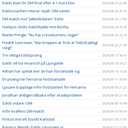
Eskils klart för DM-final efter 4-1 mot Eslöv
2024-08-27 22:08
Eskilscoachen roterar rejält i DM-semin
2024-08-26 20:53
DM-match mot ”Jättedödaren” Eslöv
2024-08-26 17:00
Hampus Stoltz matchhjälte mot Norrby
2024-08-24 19:28
Martin Pringle: ”Nu har vi konkurrens i laget"
2024-08-23 22:16
Fredrik Liverstam: ”När kroppen är frisk är fotboll jäkligt
2024-08-22 21:43
roligt"
Tre viktiga Eskilspoäng
2024-08-17 18:41
Eskils vill ha revansch på Ljungskile
2024-08-16 14:27
Adrian har spelat mer än han förväntade sig
2024-08-16 13:36
En poäng när herrarna höststartade
2024-08-11 18:09
Ljusare truppläge inför höststarten för Herrarna
2024-08-09 21:23
Jonathan äntligen tillbaka efter skadeproblem
2024-08-09 21:14
Eskils vidare i DM
2024-08-08 10:44
Inför kvällens DM-match
2024-08-07 08:04
Förlust mot ett fysiskt Karlstad
2024-07-28 21:03
Rasmus Wendt i Eskils säsongen ut
2024-07-17 12:00