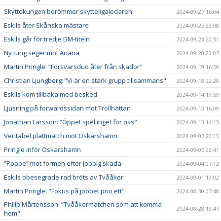
Skyttekungen berömmer skytteligaledaren
2024-09-27 15:04
Eskils åter Skånska mästare
2024-09-25 23:08
Eskils går för tredje DM-titeln
2024-09-23 20:31
Ny tung seger mot Ariana
2024-09-20 22:07
Martin Pringle: ”Försvarsduo åter från skador"
2024-09-19 16:59
Christian Ljungberg: ”Vi är en stark grupp tillsammans"
2024-09-18 22:20
Eskils kom tillbaka med besked
2024-09-14 19:59
Ljusning på forwardssidan mot Trollhättan
2024-09-13 16:09
Jonathan Larsson: ”Öppet spel inget för oss"
2024-09-13 14:13
Veritabel plattmatch mot Oskarshamn
2024-09-07 20:15
Pringle inför Oskarshamn
2024-09-05 22:41
”Poppe” mot formen efter jobbig skada
2024-09-04 07:12
Eskils obesegrade rad bröts av Tvååker
2024-09-01 19:02
Martin Pringle: "Fokus på jobbet prio ett"
2024-08-30 07:48
Philip Mårtensson: ”Tvååkermatchen som att komma
2024-08-28 19:47
hem"