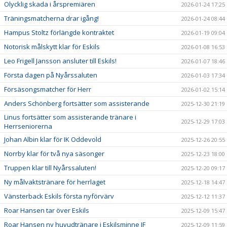
Olycklig skada i årspremiären
2026-01-24 17:25
Träningsmatcherna drar igång!
2026-01-24 08:44
Hampus Stoltz förlängde kontraktet
2026-01-19 09:04
Notorisk målskytt klar för Eskils
2026-01-08 16:53
Leo Frigell Jansson ansluter till Eskils!
2026-01-07 18:46
Första dagen på Nyårssaluten
2026-01-03 17:34
Försäsongsmatcher för Herr
2026-01-02 15:14
Anders Schönberg fortsätter som assisterande
2025-12-30 21:19
Linus fortsätter som assisterande tränare i
2025-12-29 17:03
Herrseniorerna
Johan Albin klar för IK Oddevold
2025-12-26 20:55
Norrby klar för två nya säsonger
2025-12-23 18:00
Truppen klar till Nyårssaluten!
2025-12-20 09:17
Ny målvaktstränare för herrlaget
2025-12-18 14:47
Vänsterback Eskils första nyförvärv
2025-12-12 11:37
Roar Hansen tar över Eskils
2025-12-09 15:47
Roar Hansen ny huvudtränare i Eskilsminne IF
2025-12-09 11:59