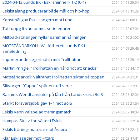
2024-04-12 Lunds BK - Eskilsminne IF 1-2 (0-1)
2024-04-16 20:34
Eskilstalang producerar både mål och hip-hop
2024-04-16 11:29
Konstmål gav Eskils segern mot Lund
2024-04-13 00:31
Tuff uppgift väntar mot serieledaren
2024-04-12 07:00
Mittbackstalangen hyllar sammanhållningen
2024-04-10 21:02
MOTSTÅNDARKOLL: Väl förberett Lunds BK i
2024-04-09 20:45
serieledning
Imponerande segermatch mot Trollhättan
2024-04-06 20:14
Martin Pringle: ”Trollhättan en hård nöt att knäcka"
2024-04-05 14:17
Motståndarkoll: Vältränat Trollhättan siktar på toppen
2024-04-04 21:31
Slitvargen ”Cappe” spår en tuff serie
2024-04-02 21:01
Rasmus Wendt ansluter på lån från Landskrona BoIS
2024-03-26 12:00
Starkt försvarsjobb gav 1–1 mot BoIS
2024-03-25 21:54
Eskils vann välspelad träningsmatch
2024-03-07 10:09
Hampus Stoltz fortsätter i Eskils
2024-03-05 22:14
Eskils träningsmatchar mot Åstorp
2024-03-05 22:12
Klar Eskilsseger mot Hittarp
2024-03-02 17:41