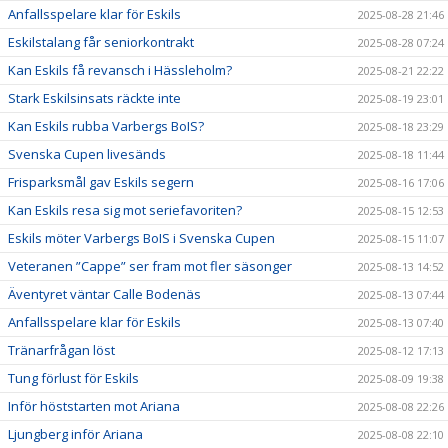
Anfallsspelare klar för Eskils
2025-08-28 21:46
Eskilstalang får seniorkontrakt
2025-08-28 07:24
Kan Eskils få revansch i Hässleholm?
2025-08-21 22:22
Stark Eskilsinsats räckte inte
2025-08-19 23:01
Kan Eskils rubba Varbergs BoIS?
2025-08-18 23:29
Svenska Cupen livesänds
2025-08-18 11:44
Frisparksmål gav Eskils segern
2025-08-16 17:06
Kan Eskils resa sig mot seriefavoriten?
2025-08-15 12:53
Eskils möter Varbergs BoIS i Svenska Cupen
2025-08-15 11:07
Veteranen ”Cappe” ser fram mot fler säsonger
2025-08-13 14:52
Äventyret väntar Calle Bodenäs
2025-08-13 07:44
Anfallsspelare klar för Eskils
2025-08-13 07:40
Tränarfrågan löst
2025-08-12 17:13
Tung förlust för Eskils
2025-08-09 19:38
Inför höststarten mot Ariana
2025-08-08 22:26
Ljungberg inför Ariana
2025-08-08 22:10