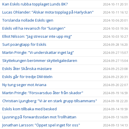
Kan Eskils rubba topplaget Lunds BK?
2024-10-11 20:51
Lucas Ohlander: ”Älskar möta topplag på Harlyckan"
2024-10-11 16:12
Torslanda nollade Eskils igen
2024-10-06 20:01
Eskils vill ha revansch för ”lusingen"
2024-10-03 19:36
Elliot Nilsson: ”Jag stressar inte upp mig"
2024-10-03 10:27
Surt poängtapp för Eskils
2024-09-28 16:20
Martin Pringle: ”Vi underskattar inget lag"
2024-09-27 15:07
Skyttekungen berömmer skytteligaledaren
2024-09-27 15:04
Eskils åter Skånska mästare
2024-09-25 23:08
Eskils går för tredje DM-titeln
2024-09-23 20:31
Ny tung seger mot Ariana
2024-09-20 22:07
Martin Pringle: ”Försvarsduo åter från skador"
2024-09-19 16:59
Christian Ljungberg: ”Vi är en stark grupp tillsammans"
2024-09-18 22:20
Eskils kom tillbaka med besked
2024-09-14 19:59
Ljusning på forwardssidan mot Trollhättan
2024-09-13 16:09
Jonathan Larsson: ”Öppet spel inget för oss"
2024-09-13 14:13