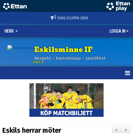
ESKILSCUPEN 2026!
HERR
LOGGA IN
Eskilsminne IF
Respekt – Kamratskap – Jämlikhet
Herr A
HEM
KALENDER
NYHETER
TRUPPEN
Eskils herrar möter
<
>