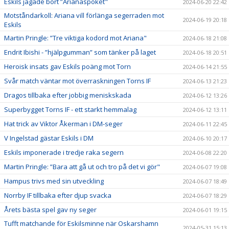
Eskils jagade bort ”Arianaspöket"
2024-06-20 22:42
Motståndarkoll: Ariana vill förlänga segerraden mot
2024-06-19 20:18
Eskils
Martin Pringle: ”Tre viktiga kodord mot Ariana"
2024-06-18 21:08
Endrit Ibishi - ”hjälpgumman” som tänker på laget
2024-06-18 20:51
Heroisk insats gav Eskils poäng mot Torn
2024-06-14 21:55
Svår match väntar mot överraskningen Torns IF
2024-06-13 21:23
Dragos tillbaka efter jobbig meniskskada
2024-06-12 13:26
Superbygget Torns IF - ett starkt hemmalag
2024-06-12 13:11
Hat trick av Viktor Åkerman i DM-seger
2024-06-11 22:45
V Ingelstad gästar Eskils i DM
2024-06-10 20:17
Eskils imponerade i tredje raka segern
2024-06-08 22:20
Martin Pringle: ”Bara att gå ut och tro på det vi gör"
2024-06-07 19:08
Hampus trivs med sin utveckling
2024-06-07 18:49
Norrby IF tillbaka efter djup svacka
2024-06-07 18:29
Årets bästa spel gav ny seger
2024-06-01 19:15
Tufft matchande för Eskilsminne när Oskarshamn
2024-05-31 15:13