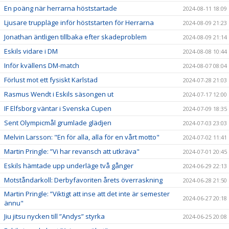
En poäng när herrarna höststartade
2024-08-11 18:09
Ljusare truppläge inför höststarten för Herrarna
2024-08-09 21:23
Jonathan äntligen tillbaka efter skadeproblem
2024-08-09 21:14
Eskils vidare i DM
2024-08-08 10:44
Inför kvällens DM-match
2024-08-07 08:04
Förlust mot ett fysiskt Karlstad
2024-07-28 21:03
Rasmus Wendt i Eskils säsongen ut
2024-07-17 12:00
IF Elfsborg väntar i Svenska Cupen
2024-07-09 18:35
Sent Olympicmål grumlade glädjen
2024-07-03 23:03
Melvin Larsson: "En för alla, alla för en vårt motto"
2024-07-02 11:41
Martin Pringle: ”Vi har revansch att utkräva"
2024-07-01 20:45
Eskils hämtade upp underläge två gånger
2024-06-29 22:13
Motståndarkoll: Derbyfavoriten årets överraskning
2024-06-28 21:50
Martin Pringle: ”Viktigt att inse att det inte är semester
2024-06-27 20:18
ännu"
Jiu jitsu nycken till ”Andys” styrka
2024-06-25 20:08