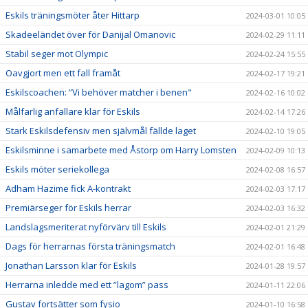
Eskils träningsmöter åter Hittarp
2024-03-01 10:05
Skadeeländet över för Danijal Omanovic
2024-02-29 11:11
Stabil seger mot Olympic
2024-02-24 15:55
Oavgjort men ett fall framåt
2024-02-17 19:21
Eskilscoachen: ”Vi behöver matcher i benen"
2024-02-16 10:02
Målfarlig anfallare klar för Eskils
2024-02-14 17:26
Stark Eskilsdefensiv men självmål fällde laget
2024-02-10 19:05
Eskilsminne i samarbete med Åstorp om Harry Lomsten
2024-02-09 10:13
Eskils möter seriekollega
2024-02-08 16:57
Adham Hazime fick A-kontrakt
2024-02-03 17:17
Premiärseger för Eskils herrar
2024-02-03 16:32
Landslagsmeriterat nyförvärv till Eskils
2024-02-01 21:29
Dags för herrarnas första träningsmatch
2024-02-01 16:48
Jonathan Larsson klar för Eskils
2024-01-28 19:57
Herrarna inledde med ett ”lagom” pass
2024-01-11 22:06
Gustav fortsätter som fysio
2024-01-10 16:58