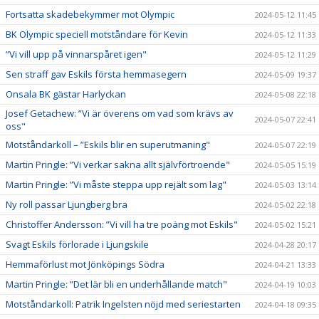
Fortsatta skadebekymmer mot Olympic
2024-05-12 11:45
BK Olympic speciell motståndare för Kevin
2024-05-12 11:33
”Vi vill upp på vinnarspåret igen"
2024-05-12 11:29
Sen straff gav Eskils första hemmasegern
2024-05-09 19:37
Onsala BK gästar Harlyckan
2024-05-08 22:18
Josef Getachew: ”Vi är överens om vad som krävs av
2024-05-07 22:41
oss"
Motståndarkoll – ”Eskils blir en superutmaning"
2024-05-07 22:19
Martin Pringle: ”Vi verkar sakna allt självförtroende"
2024-05-05 15:19
Martin Pringle: ”Vi måste steppa upp rejält som lag"
2024-05-03 13:14
Ny roll passar Ljungberg bra
2024-05-02 22:18
Christoffer Andersson: ”Vi vill ha tre poäng mot Eskils"
2024-05-02 15:21
Svagt Eskils förlorade i Ljungskile
2024-04-28 20:17
Hemmaförlust mot Jönköpings Södra
2024-04-21 13:33
Martin Pringle: ”Det lär bli en underhållande match"
2024-04-19 10:03
Motståndarkoll: Patrik Ingelsten nöjd med seriestarten
2024-04-18 09:35