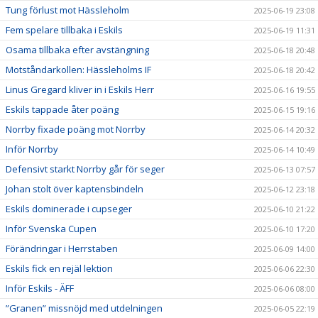
Tung förlust mot Hässleholm
2025-06-19 23:08
Fem spelare tillbaka i Eskils
2025-06-19 11:31
Osama tillbaka efter avstängning
2025-06-18 20:48
Motståndarkollen: Hässleholms IF
2025-06-18 20:42
Linus Gregard kliver in i Eskils Herr
2025-06-16 19:55
Eskils tappade åter poäng
2025-06-15 19:16
Norrby fixade poäng mot Norrby
2025-06-14 20:32
Inför Norrby
2025-06-14 10:49
Defensivt starkt Norrby går för seger
2025-06-13 07:57
Johan stolt över kaptensbindeln
2025-06-12 23:18
Eskils dominerade i cupseger
2025-06-10 21:22
Inför Svenska Cupen
2025-06-10 17:20
Förändringar i Herrstaben
2025-06-09 14:00
Eskils fick en rejäl lektion
2025-06-06 22:30
Inför Eskils - ÄFF
2025-06-06 08:00
”Granen” missnöjd med utdelningen
2025-06-05 22:19