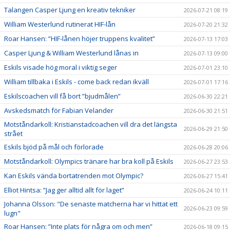
Talangen Casper Ljung en kreativ tekniker
2026-07-21 08:19
William Westerlund rutinerat HIF-lån
2026-07-20 21:32
Roar Hansen: ”HIF-lånen höjer truppens kvalitet”
2026-07-13 17:03
Casper Ljung & William Westerlund lånas in
2026-07-13 09:00
Eskils visade hög moral i viktig seger
2026-07-01 23:10
William tillbaka i Eskils - come back redan ikväll
2026-07-01 17:16
Eskilscoachen vill få bort ”bjudmålen”
2026-06-30 22:21
Avskedsmatch för Fabian Velander
2026-06-30 21:51
Motståndarkoll: Kristianstadcoachen vill dra det längsta
2026-06-29 21:50
strået
Eskils bjöd på mål och förlorade
2026-06-28 20:06
Motståndarkoll: Olympics tränare har bra koll på Eskils
2026-06-27 23:53
Kan Eskils vända bortatrenden mot Olympic?
2026-06-27 15:41
Elliot Hintsa: ”Jag ger alltid allt för laget”
2026-06-24 10:11
Johanna Olsson: "De senaste matcherna har vi hittat ett
2026-06-23 09:59
lugn"
Roar Hansen: ”Inte plats för några om och men”
2026-06-18 09:15