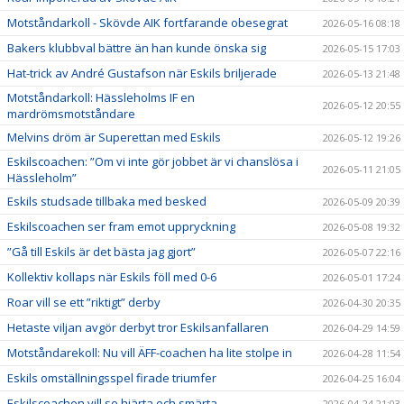
Motståndarkoll - Skövde AIK fortfarande obesegrat
2026-05-16 08:18
Bakers klubbval bättre än han kunde önska sig
2026-05-15 17:03
Hat-trick av André Gustafson när Eskils briljerade
2026-05-13 21:48
Motståndarkoll: Hässleholms IF en
2026-05-12 20:55
mardrömsmotståndare
Melvins dröm är Superettan med Eskils
2026-05-12 19:26
Eskilscoachen: ”Om vi inte gör jobbet är vi chanslösa i
2026-05-11 21:05
Hässleholm”
Eskils studsade tillbaka med besked
2026-05-09 20:39
Eskilscoachen ser fram emot uppryckning
2026-05-08 19:32
”Gå till Eskils är det bästa jag gjort”
2026-05-07 22:16
Kollektiv kollaps när Eskils föll med 0-6
2026-05-01 17:24
Roar vill se ett ”riktigt” derby
2026-04-30 20:35
Hetaste viljan avgör derbyt tror Eskilsanfallaren
2026-04-29 14:59
Motståndarekoll: Nu vill ÄFF-coachen ha lite stolpe in
2026-04-28 11:54
Eskils omställningsspel firade triumfer
2026-04-25 16:04
Eskilscoachen vill se hjärta och smärta
2026-04-24 21:03