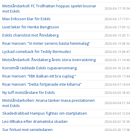
Motståndarkoll: FC Trollhättan hoppas spelet lossnar
2026-06-17 19:54
mot Eskils
Max Eriksson klar för Eskils
2026-06-17 17:01
Livet leker för Henke Bengtsson
2026-06-17 09:12
Eskils chanslöst mot Åtvidaberg
2026-06-13 20:11
Roar Hansen: ”Vi möter seriens bästa hemmalag”
2026-06-13 08:52
Lyckad comeback för Teddy Bermudez
2026-06-13 08:47
Motståndarkoll: Åtvidaberg årets stora överraskning
2026-06-11 14:46
Konstmål räddade Eskils cupavancemang
2026-06-10 22:43
Roar Hansen: ”FBK Balkan ett bra cuplag ”
2026-06-09 17:44
Roar Hansen: ”Detta förtjänade inte killarna”
2026-06-07 16:04
Ny tuff motståndare för Eskils
2026-06-06 18:45
Motståndarkollen: Ariana tänker maxa prestationen
2026-06-04 21:34
mot Eskils
Skadedrabbad Hampus fightas om startplatsen
2026-06-03 12:04
Leo tillbaka efter dramatiska skadan
2026-06-02 10:59
Sur förlust mot serieledaren
2026-05-30 17:58