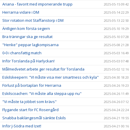
Ariana - favorit med imponerande trupp
2025-05-15 09:42
Herrarna vidare i DM
2025-05-14 22:29
Stor rotation mot Staffanstorp i DM
2025-05-13 22:50
Äntligen kom första segern
2025-05-10 19:29
Bra träningar ska ge resultat
2025-05-10 07:28
"Henke" peppar lagkompisarna
2025-05-08 21:28
0-0 i chansfattig match
2025-05-03 16:49
Inför Torslanda på Harlyckan!
2025-05-03 07:48
Målmedvetet arbete ger resultat för Torslanda
2025-05-02 12:16
Eskilskeepern: "VI måste visa mer smartness och kyla"
2025-04-30 18:20
Förlust på bortaplan för Herrarna
2025-04-26 19:23
Eskilscoachen: "Vi måste alla steppa upp nu"
2025-04-26 11:49
"Vi måste ta jobbet som krävs"
2025-04-26 07:12
Flygande start för FC Rosengård
2025-04-24 22:24
Snabba baklängesmål sänkte Eskils
2025-04-21 19:55
Inför J-Södra med Izet!
2025-04-21 00:16