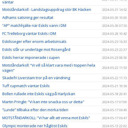
väntar
Motståndarkoll - Landslagsuppdrag stör BK Häcken
2024-05-31 14:52
Adhams satsning ger resultat
2024-05-30 10:00
”AP” matchhjälte när Eskils vann i DM
2024-05-30 07:55
FC Trelleborg väntar Eskils i DM
2024-05-28 10:42
Eskilsseger efter enorm arbetsinsats
2024-05-25 16:33
Eskils slår ur underläge mot Rosengård
2024-05-23 22:37
Eskils herrar imponerade i cupen
2024-05-23 08:50
Motståndarkoll: ”Vi vill så klart vara med i toppen hela
2024-05-22 11:53
vägen”
Skadefri Liverstam tror på en vändning
2024-05-22 11:15
Tuff cupmatch väntar Eskils
2024-05-21 10:56
Bollen rullade inte Eskils väg på Harlyckan
2024-05-18 20:41
Martin Pringle: ”Vi kan inte snacka oss ur detta"
2024-05-17 07:00
”Lunde” tillbaka efter den mörka tiden
2024-05-17 06:49
MOTSTÅNDARKOLL: ”Vi har allt att vinna mot Eskils”
2024-05-17 06:47
Olympic monterade ner håglöst Eskils
2024-05-13 22:02