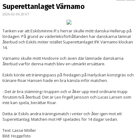
BILDGALLERI
Superettanlaget Värnamo
2026-02-06 20:07
KONTAKT
MATCHER
Tanken var att Eskilsminne IF:s herrar skulle mött danska Hellerup på
lördagen. På grund av väderleksförhållanden har danskarna lämnat
återbud och Eskils möter istället Superettanlaget IFK Värnamo
klockan
ETTAN SÖDRA
14
.
Värnamo skulle mött Hvidovre och även där lämnade danskarna
återbud varför denna match blev en utmärkt ersättare.
Eskils körde ett träningspass på fredagen på Harlyckan konstgräs och
tränare Roar Hansen hade en bra känsla inför matchen.
- Det är bra stämning i truppen och vi åker upp med ordinarie trupp
förutom två återbud. Det är Leo Frigell Jansson och Lucas Larsen som
inte kan spela, berättar Roar.
Detta är Eskils andra träningsmatch i vinter och åter igen mot ett
Superettanlag. Matchen mot HIF spelades för 14 dagar sedan.
Text: Lasse Möller
Bild: Hoggefoto