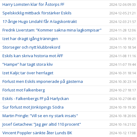
Harry Lomsten klar för Åstorps FF
2024-12-06 09:33
Spelskicklig mittback förstärker Eskils
2024-12-05 21:21
17-årige Hugo Lindahl får A-lagskontrakt
2024-12-03 21:57
Fredrik Liverstam: ”Kommer sakna mina lagkompisar"
2024-11-28 12:06
Izet har dragit igång träningen
2024-11-19 19:21
Storseger och nytt klubbrekord
2024-11-10 18:54
Eskils kan skriva historia mot ÄFF
2024-11-08 11:16
”Hampe” har tagit stora kliv
2024-11-07 19:44
Izet Kaljic tar över herrlaget
2024-10-31 18:14
Förlust men Eskils imponerade på gästerna
2024-10-30 23:14
Förlust mot Falkenberg
2024-10-27 18:17
Eskils - Falkenbergs FF på Harlyckan
2024-10-27 08:43
Sur förlust mot Jönköpings Södra
2024-10-19 19:30
Martin Pringle: ”Vill se en ny stark insats"
2024-10-18 20:06
Josef Getachew: ”Jag ger altid 110 procent"
2024-10-16 21:02
Vincent Poppler sänkte åter Lunds BK
2024-10-12 17:08