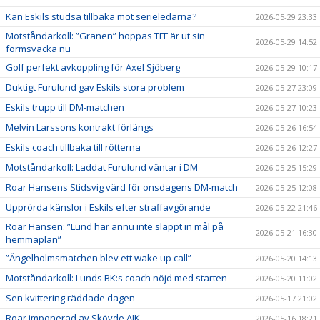
Kan Eskils studsa tillbaka mot serieledarna?
2026-05-29 23:33
Motståndarkoll: ”Granen” hoppas TFF är ut sin
2026-05-29 14:52
formsvacka nu
Golf perfekt avkoppling för Axel Sjöberg
2026-05-29 10:17
Duktigt Furulund gav Eskils stora problem
2026-05-27 23:09
Eskils trupp till DM-matchen
2026-05-27 10:23
Melvin Larssons kontrakt förlängs
2026-05-26 16:54
Eskils coach tillbaka till rötterna
2026-05-26 12:27
Motståndarkoll: Laddat Furulund väntar i DM
2026-05-25 15:29
Roar Hansens Stidsvig värd för onsdagens DM-match
2026-05-25 12:08
Upprörda känslor i Eskils efter straffavgörande
2026-05-22 21:46
Roar Hansen: ”Lund har ännu inte släppt in mål på
2026-05-21 16:30
hemmaplan”
”Ängelholmsmatchen blev ett wake up call”
2026-05-20 14:13
Motståndarkoll: Lunds BK:s coach nöjd med starten
2026-05-20 11:02
Sen kvittering räddade dagen
2026-05-17 21:02
Roar imponerad av Skövde AIK
2026-05-16 18:21