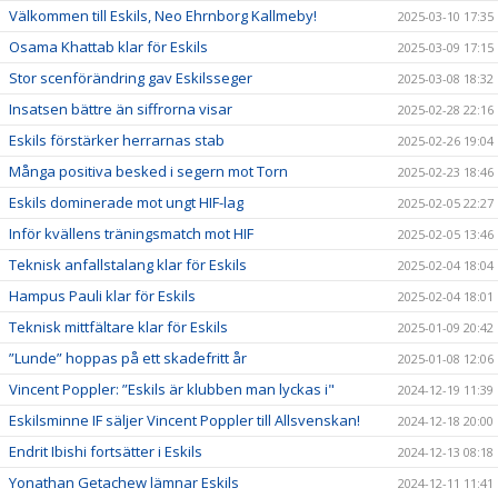
Välkommen till Eskils, Neo Ehrnborg Kallmeby!
2025-03-10 17:35
Osama Khattab klar för Eskils
2025-03-09 17:15
Stor scenförändring gav Eskilsseger
2025-03-08 18:32
Insatsen bättre än siffrorna visar
2025-02-28 22:16
Eskils förstärker herrarnas stab
2025-02-26 19:04
Många positiva besked i segern mot Torn
2025-02-23 18:46
Eskils dominerade mot ungt HIF-lag
2025-02-05 22:27
Inför kvällens träningsmatch mot HIF
2025-02-05 13:46
Teknisk anfallstalang klar för Eskils
2025-02-04 18:04
Hampus Pauli klar för Eskils
2025-02-04 18:01
Teknisk mittfältare klar för Eskils
2025-01-09 20:42
”Lunde” hoppas på ett skadefritt år
2025-01-08 12:06
Vincent Poppler: ”Eskils är klubben man lyckas i"
2024-12-19 11:39
Eskilsminne IF säljer Vincent Poppler till Allsvenskan!
2024-12-18 20:00
Endrit Ibishi fortsätter i Eskils
2024-12-13 08:18
Yonathan Getachew lämnar Eskils
2024-12-11 11:41