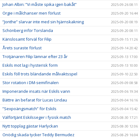
Johan Albin: ”Vi måste spika igen bakåt”
2025-09-26 08:11
Orgie i målchanser men förlust
2025-09-20 16:44
”Jonthe” slarvar inte med sin hjärnskakning
2025-09-20 08:19
Schönberg inför Torslanda
2025-09-20 08:11
Känslosamt förväl för Filip
2025-09-15 11:26
Årets suraste förlust
2025-09-14 20:42
Trotjänaren Filip lämnar efter 23 år
2025-09-13 17:00
Eskils mot lag i hysterisk form
2025-09-13 10:00
Eskils föll trots bländande målvaktsspel
2025-09-10 22:50
Stor rotation i DM-semifinalen
2025-09-09 08:58
Imponerande insats när Eskils vann
2025-09-06 19:34
Bättre än befarat för Lucas Lindau
2025-09-04 16:16
”Sexpoängsmatch” för Eskils
2025-09-04 15:42
Välförtjänt Eskilsseger i fysisk match
2025-08-30 17:21
Nytt topplag gästar Harlyckan
2025-08-30 12:06
Onödig skada tycker Teddy Bermudez
2025-08-29 16:04