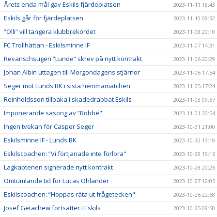
Årets enda mål gav Eskils fjärdeplatsen
2023-11-11 18:43
Eskils går för fjärdeplatsen
2023-11-10 09:32
”Olli” vill tangera klubbrekordet
2023-11-08 20:10
FC Trollhättan - Eskilsminne IF
2023-11-07 14:31
Revanschsugen ”Lunde” skrev på nytt kontrakt
2023-11-06 20:29
Johan Albin uttagen till Morgondagens stjärnor
2023-11-06 17:54
Seger mot Lunds BK i sista hemmamatchen
2023-11-05 17:24
Reinholdsson tillbaka i skadedrabbat Eskils
2023-11-03 09:57
Imponerande säsong av ”Bobbe"
2023-11-01 20:54
Ingen tvekan för Casper Seger
2023-10-31 21:00
Eskilsminne IF - Lunds BK
2023-10-30 13:10
Eskilscoachen: ”Vi förtjänade inte förlora"
2023-10-29 19:16
Lagkaptenen signerade nytt kontrakt
2023-10-28 20:26
Omtumlande tid för Lucas Ohlander
2023-10-27 12:05
Eskilscoachen: ”Hoppas räta ut frågetecken"
2023-10-26 22:58
Josef Getachew fortsätter i Eskils
2023-10-25 09:50