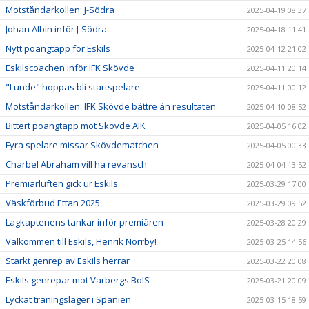
Motståndarkollen: J-Södra
2025-04-19 08:37
Johan Albin inför J-Södra
2025-04-18 11:41
Nytt poängtapp för Eskils
2025-04-12 21:02
Eskilscoachen inför IFK Skövde
2025-04-11 20:14
"Lunde" hoppas bli startspelare
2025-04-11 00:12
Motståndarkollen: IFK Skövde bättre än resultaten
2025-04-10 08:52
Bittert poängtapp mot Skövde AIK
2025-04-05 16:02
Fyra spelare missar Skövdematchen
2025-04-05 00:33
Charbel Abraham vill ha revansch
2025-04-04 13:52
Premiärluften gick ur Eskils
2025-03-29 17:00
Väskförbud Ettan 2025
2025-03-29 09:52
Lagkaptenens tankar inför premiären
2025-03-28 20:29
Välkommen till Eskils, Henrik Norrby!
2025-03-25 14:56
Starkt genrep av Eskils herrar
2025-03-22 20:08
Eskils genrepar mot Varbergs BoIS
2025-03-21 20:09
Lyckat träningsläger i Spanien
2025-03-15 18:59