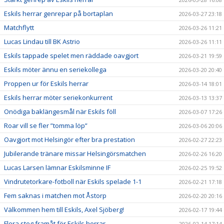
Eskils herrar genrepar på bortaplan
2026-03-27 23:18
Matchflytt
2026-03-26 11:21
Lucas Lindau till BK Astrio
2026-03-26 11:11
Eskils tappade spelet men räddade oavgjort
2026-03-21 19:59
Eskils möter ännu en seriekollega
2026-03-20 20:40
Proppen ur för Eskils herrar
2026-03-14 18:01
Eskils herrar möter seriekonkurrent
2026-03-13 13:37
Onödiga baklängesmål när Eskils föll
2026-03-07 17:26
Roar vill se fler ”tomma löp”
2026-03-06 20:06
Oavgjort mot Helsingör efter bra prestation
2026-02-27 22:23
Jubilerande tränare missar Helsingörsmatchen
2026-02-26 16:20
Lucas Larsen lämnar Eskilsminne IF
2026-02-25 19:52
Vindrutetorkare-fotboll när Eskils spelade 1-1
2026-02-21 17:18
Fem saknas i matchen mot Åstorp
2026-02-20 20:16
Välkommen hem till Eskils, Axel Sjöberg!
2026-02-17 19:44
Flera steg framåt för Eskils herrar
2026-02-14 17:14