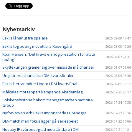
Nyhetsarkiv
Eskils lånar ut tre spelare
2026-08-08 17:47
Eskils tog poäng mot ett bra Rosengård
2026-08-08 17:26
Roar Hansen: ”Det krävs en hög prestation för att ta
2026-08-07 21:31
poäng”
Skyttekungen grämer sig över missade målchanser
2026-08-07 09:06
Ungt Linero chanslöst i DM-kvartsfinalen
2026-08-06 08:36
Eskils herrar möter Linero i DM-kvartsfinal
2026-08-05 08:57
Målkalas mot tappert kämpande Akademilag
2026-07-25 20:17
Solskenshistoria bakom träningsmatchen mot NKA
2026-07-24 17:35
Group
Nyförvärven och Eskils imponerade i DM-seger
2026-07-22 23:16
DM-match men fokus ligger på seriespelet
2026-07-22 07:06
Nosaby IF svårbesegrad motståndare i DM
2026-07-21 14:21