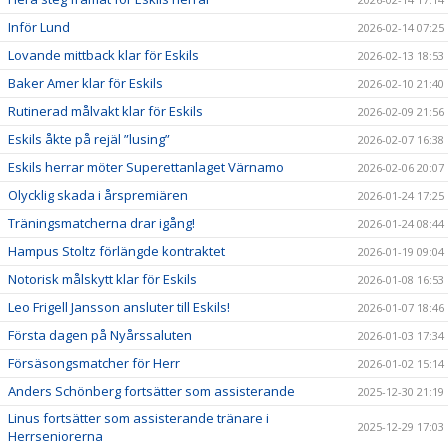
Inför Lund
2026-02-14 07:25
Lovande mittback klar för Eskils
2026-02-13 18:53
Baker Amer klar för Eskils
2026-02-10 21:40
Rutinerad målvakt klar för Eskils
2026-02-09 21:56
Eskils åkte på rejäl ”lusing”
2026-02-07 16:38
Eskils herrar möter Superettanlaget Värnamo
2026-02-06 20:07
Olycklig skada i årspremiären
2026-01-24 17:25
Träningsmatcherna drar igång!
2026-01-24 08:44
Hampus Stoltz förlängde kontraktet
2026-01-19 09:04
Notorisk målskytt klar för Eskils
2026-01-08 16:53
Leo Frigell Jansson ansluter till Eskils!
2026-01-07 18:46
Första dagen på Nyårssaluten
2026-01-03 17:34
Försäsongsmatcher för Herr
2026-01-02 15:14
Anders Schönberg fortsätter som assisterande
2025-12-30 21:19
Linus fortsätter som assisterande tränare i
2025-12-29 17:03
Herrseniorerna