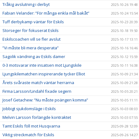
Tråkig avslutning i derbyt
2025-10-26 19:48
Fabian Velander: ”För många enkla mål bakåt”
2025-10-24 15:54
Tuff derbykamp väntar för Eskils
2025-10-23 20:39
Storseger för fokuserat Eskils
2025-10-18 19:50
Eskilscoachen vill se fler avslut
2025-10-17 13:11
”Vi måste bli mera desperata”
2025-10-16 16:46
Sagolik vändning av Eskils damer
2025-10-12 15:59
0-3 motsvarar inte insatsen mot Ljungskile
2025-10-11 16:38
Ljungskilematchen inspirerande tycker Elliot
2025-10-09 21:34
Årets svåraste match väntar herrarna
2025-10-09 21:28
Firma Larsson/Lindahl fixade segern
2025-10-05 20:21
Josef Getachew: ”Nu måste poängen komma”
2025-10-05 11:11
Jobbigt sjukdomsläge i Eskils
2025-10-03 08:03
Melvin Larsson förlängde kontraktet
2025-10-03 07:55
Tamt Eskils föll mot Husqvarna
2025-09-28 12:09
Viktig streckmatch för Eskils
2025-09-26 14:27