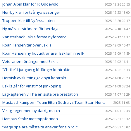
Johan Albin klar för IK Oddevold
2025-12-26 20:55
Norrby klar för två nya säsonger
2025-12-23 18:00
Truppen klar till Nyårssaluten!
2025-12-20 09:17
Ny målvaktstränare för herrlaget
2025-12-18 14:47
Vänsterback Eskils första nyförvärv
2025-12-12 11:37
Roar Hansen tar över Eskils
2025-12-09 15:47
Roar Hansen ny huvudtränare i Eskilsminne IF
2025-12-09 11:59
Veteranen förlänger med Eskils
2025-12-02 16:41
”Chrille” Ljungberg förlänger kontraktet
2025-11-26 13:13
Heroisk avslutning gav nytt kontrakt
2025-11-08 20:23
Eskils går för vinst mot Jönköping
2025-11-08 07:24
Lagkaptenen vill ha en sista bra prestation
2025-11-07 13:29
Mustaschkampen - Team Ettan Södra vs Team Ettan Norra.
2025-11-03
Viktig seger men ny darrig match
2025-11-01 19:33
Hampus Stoltz mot toppformen
2025-10-31 13:32
”Varje spelare måste ta ansvar för sin roll”
2025-10-31 10:02