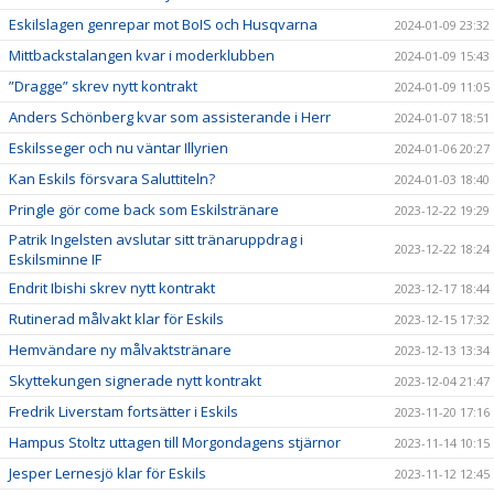
Eskilslagen genrepar mot BoIS och Husqvarna
2024-01-09 23:32
Mittbackstalangen kvar i moderklubben
2024-01-09 15:43
”Dragge” skrev nytt kontrakt
2024-01-09 11:05
Anders Schönberg kvar som assisterande i Herr
2024-01-07 18:51
Eskilsseger och nu väntar Illyrien
2024-01-06 20:27
Kan Eskils försvara Saluttiteln?
2024-01-03 18:40
Pringle gör come back som Eskilstränare
2023-12-22 19:29
Patrik Ingelsten avslutar sitt tränaruppdrag i
2023-12-22 18:24
Eskilsminne IF
Endrit Ibishi skrev nytt kontrakt
2023-12-17 18:44
Rutinerad målvakt klar för Eskils
2023-12-15 17:32
Hemvändare ny målvaktstränare
2023-12-13 13:34
Skyttekungen signerade nytt kontrakt
2023-12-04 21:47
Fredrik Liverstam fortsätter i Eskils
2023-11-20 17:16
Hampus Stoltz uttagen till Morgondagens stjärnor
2023-11-14 10:15
Jesper Lernesjö klar för Eskils
2023-11-12 12:45