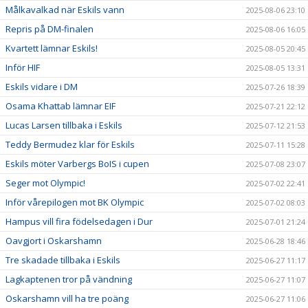
Målkavalkad när Eskils vann
2025-08-06 23:10
Repris på DM-finalen
2025-08-06 16:05
Kvartett lämnar Eskils!
2025-08-05 20:45
Inför HIF
2025-08-05 13:31
Eskils vidare i DM
2025-07-26 18:39
Osama Khattab lämnar EIF
2025-07-21 22:12
Lucas Larsen tillbaka i Eskils
2025-07-12 21:53
Teddy Bermudez klar för Eskils
2025-07-11 15:28
Eskils möter Varbergs BoIS i cupen
2025-07-08 23:07
Seger mot Olympic!
2025-07-02 22:41
Inför vårepilogen mot BK Olympic
2025-07-02 08:03
Hampus vill fira födelsedagen i Dur
2025-07-01 21:24
Oavgjort i Oskarshamn
2025-06-28 18:46
Tre skadade tillbaka i Eskils
2025-06-27 11:17
Lagkaptenen tror på vändning
2025-06-27 11:07
Oskarshamn vill ha tre poäng
2025-06-27 11:06