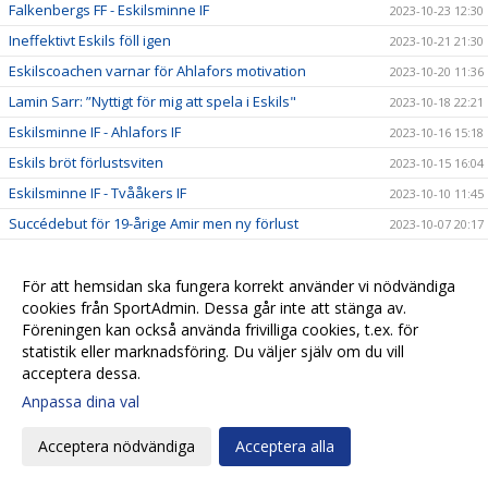
Falkenbergs FF - Eskilsminne IF
2023-10-23 12:30
Ineffektivt Eskils föll igen
2023-10-21 21:30
Eskilscoachen varnar för Ahlafors motivation
2023-10-20 11:36
Lamin Sarr: ”Nyttigt för mig att spela i Eskils"
2023-10-18 22:21
Eskilsminne IF - Ahlafors IF
2023-10-16 15:18
Eskils bröt förlustsviten
2023-10-15 16:04
Eskilsminne IF - Tvååkers IF
2023-10-10 11:45
Succédebut för 19-årige Amir men ny förlust
2023-10-07 20:17
Eskils lyfter upp ny talang i A-truppen
2023-10-07 20:09
Eskilscoachen vill se en kvalitetshöjning
För att hemsidan ska fungera korrekt använder vi nödvändiga
2023-10-06 11:04
cookies från SportAdmin. Dessa går inte att stänga av.
Casper vägrar kasta in handduken
2023-10-05 10:59
Föreningen kan också använda frivilliga cookies, t.ex. för
Norrby IF - Eskilsminne IF
2023-10-04 12:28
statistik eller marknadsföring. Du väljer själv om du vill
acceptera dessa.
Andra raka förlusten och inga mål
2023-09-30 18:55
Anpassa dina val
Skador och sjukdom oroar
2023-09-29 09:16
Ljungskile SK - Eskilsminne IF
2023-09-28 14:59
Acceptera nödvändiga
Acceptera alla
”Dani” räknar med en jobbig match
2023-09-28 09:54