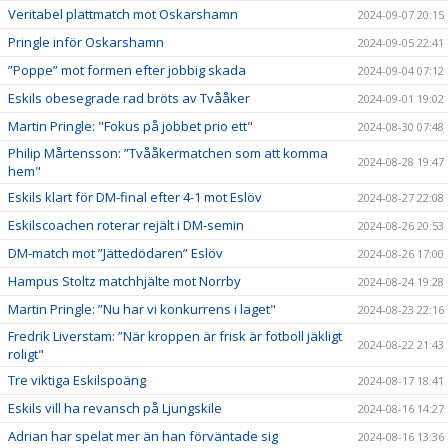
Veritabel plattmatch mot Oskarshamn
2024-09-07 20:15
Pringle inför Oskarshamn
2024-09-05 22:41
”Poppe” mot formen efter jobbig skada
2024-09-04 07:12
Eskils obesegrade rad bröts av Tvååker
2024-09-01 19:02
Martin Pringle: "Fokus på jobbet prio ett"
2024-08-30 07:48
Philip Mårtensson: ”Tvååkermatchen som att komma
2024-08-28 19:47
hem"
Eskils klart för DM-final efter 4-1 mot Eslöv
2024-08-27 22:08
Eskilscoachen roterar rejält i DM-semin
2024-08-26 20:53
DM-match mot ”Jättedödaren” Eslöv
2024-08-26 17:00
Hampus Stoltz matchhjälte mot Norrby
2024-08-24 19:28
Martin Pringle: ”Nu har vi konkurrens i laget"
2024-08-23 22:16
Fredrik Liverstam: ”När kroppen är frisk är fotboll jäkligt
2024-08-22 21:43
roligt"
Tre viktiga Eskilspoäng
2024-08-17 18:41
Eskils vill ha revansch på Ljungskile
2024-08-16 14:27
Adrian har spelat mer än han förväntade sig
2024-08-16 13:36