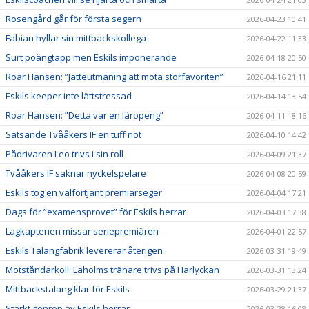
Rosengård går för första segern
2026-04-23 10:41
Fabian hyllar sin mittbackskollega
2026-04-22 11:33
Surt poängtapp men Eskils imponerande
2026-04-18 20:50
Roar Hansen: ”Jätteutmaning att möta storfavoriten”
2026-04-16 21:11
Eskils keeper inte lättstressad
2026-04-14 13:54
Roar Hansen: ”Detta var en läropeng”
2026-04-11 18:16
Satsande Tvååkers IF en tuff nöt
2026-04-10 14:42
Pådrivaren Leo trivs i sin roll
2026-04-09 21:37
Tvååkers IF saknar nyckelspelare
2026-04-08 20:59
Eskils tog en välförtjänt premiärseger
2026-04-04 17:21
Dags för ”examensprovet” för Eskils herrar
2026-04-03 17:38
Lagkaptenen missar seriepremiären
2026-04-01 22:57
Eskils Talangfabrik levererar återigen
2026-03-31 19:49
Motståndarkoll: Laholms tränare trivs på Harlyckan
2026-03-31 13:24
Mittbackstalang klar för Eskils
2026-03-29 21:37
Starkt genrep av Eskils herrar
2026-03-28 16:08