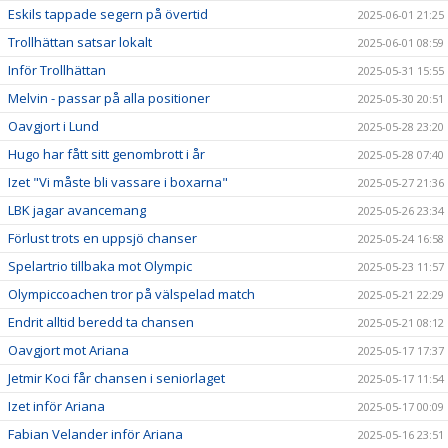
Eskils tappade segern på övertid
2025-06-01 21:25
Trollhättan satsar lokalt
2025-06-01 08:59
Inför Trollhättan
2025-05-31 15:55
Melvin - passar på alla positioner
2025-05-30 20:51
Oavgjort i Lund
2025-05-28 23:20
Hugo har fått sitt genombrott i år
2025-05-28 07:40
Izet "Vi måste bli vassare i boxarna"
2025-05-27 21:36
LBK jagar avancemang
2025-05-26 23:34
Förlust trots en uppsjö chanser
2025-05-24 16:58
Spelartrio tillbaka mot Olympic
2025-05-23 11:57
Olympiccoachen tror på välspelad match
2025-05-21 22:29
Endrit alltid beredd ta chansen
2025-05-21 08:12
Oavgjort mot Ariana
2025-05-17 17:37
Jetmir Koci får chansen i seniorlaget
2025-05-17 11:54
Izet inför Ariana
2025-05-17 00:09
Fabian Velander inför Ariana
2025-05-16 23:51