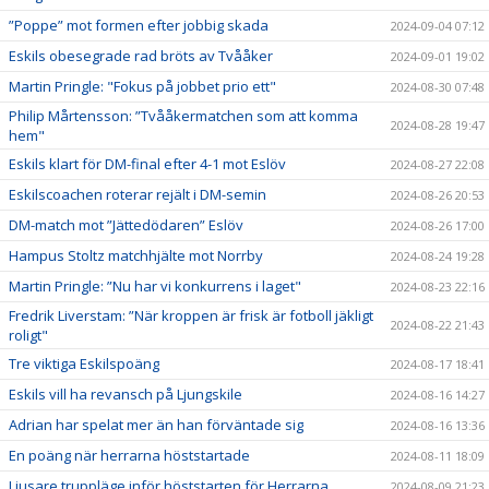
”Poppe” mot formen efter jobbig skada
2024-09-04 07:12
Eskils obesegrade rad bröts av Tvååker
2024-09-01 19:02
Martin Pringle: "Fokus på jobbet prio ett"
2024-08-30 07:48
Philip Mårtensson: ”Tvååkermatchen som att komma
2024-08-28 19:47
hem"
Eskils klart för DM-final efter 4-1 mot Eslöv
2024-08-27 22:08
Eskilscoachen roterar rejält i DM-semin
2024-08-26 20:53
DM-match mot ”Jättedödaren” Eslöv
2024-08-26 17:00
Hampus Stoltz matchhjälte mot Norrby
2024-08-24 19:28
Martin Pringle: ”Nu har vi konkurrens i laget"
2024-08-23 22:16
Fredrik Liverstam: ”När kroppen är frisk är fotboll jäkligt
2024-08-22 21:43
roligt"
Tre viktiga Eskilspoäng
2024-08-17 18:41
Eskils vill ha revansch på Ljungskile
2024-08-16 14:27
Adrian har spelat mer än han förväntade sig
2024-08-16 13:36
En poäng när herrarna höststartade
2024-08-11 18:09
Ljusare truppläge inför höststarten för Herrarna
2024-08-09 21:23