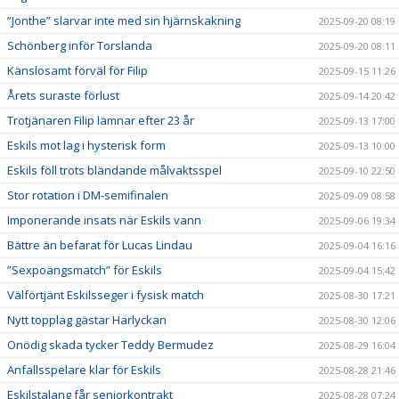
”Jonthe” slarvar inte med sin hjärnskakning
2025-09-20 08:19
Schönberg inför Torslanda
2025-09-20 08:11
Känslosamt förväl för Filip
2025-09-15 11:26
Årets suraste förlust
2025-09-14 20:42
Trotjänaren Filip lämnar efter 23 år
2025-09-13 17:00
Eskils mot lag i hysterisk form
2025-09-13 10:00
Eskils föll trots bländande målvaktsspel
2025-09-10 22:50
Stor rotation i DM-semifinalen
2025-09-09 08:58
Imponerande insats när Eskils vann
2025-09-06 19:34
Bättre än befarat för Lucas Lindau
2025-09-04 16:16
”Sexpoängsmatch” för Eskils
2025-09-04 15:42
Välförtjänt Eskilsseger i fysisk match
2025-08-30 17:21
Nytt topplag gästar Harlyckan
2025-08-30 12:06
Onödig skada tycker Teddy Bermudez
2025-08-29 16:04
Anfallsspelare klar för Eskils
2025-08-28 21:46
Eskilstalang får seniorkontrakt
2025-08-28 07:24