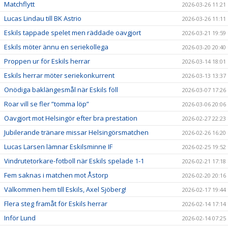
Matchflytt
2026-03-26 11:21
Lucas Lindau till BK Astrio
2026-03-26 11:11
Eskils tappade spelet men räddade oavgjort
2026-03-21 19:59
Eskils möter ännu en seriekollega
2026-03-20 20:40
Proppen ur för Eskils herrar
2026-03-14 18:01
Eskils herrar möter seriekonkurrent
2026-03-13 13:37
Onödiga baklängesmål när Eskils föll
2026-03-07 17:26
Roar vill se fler ”tomma löp”
2026-03-06 20:06
Oavgjort mot Helsingör efter bra prestation
2026-02-27 22:23
Jubilerande tränare missar Helsingörsmatchen
2026-02-26 16:20
Lucas Larsen lämnar Eskilsminne IF
2026-02-25 19:52
Vindrutetorkare-fotboll när Eskils spelade 1-1
2026-02-21 17:18
Fem saknas i matchen mot Åstorp
2026-02-20 20:16
Välkommen hem till Eskils, Axel Sjöberg!
2026-02-17 19:44
Flera steg framåt för Eskils herrar
2026-02-14 17:14
Inför Lund
2026-02-14 07:25