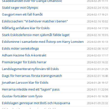
Skadeeländet över för Danijal Omanovic
2024-02-29 11:11
Stabil seger mot Olympic
2024-02-24 15:55
Oavgjort men ett fall framåt
2024-02-17 19:21
Eskilscoachen: ”Vi behöver matcher i benen"
2024-02-16 10:02
Målfarlig anfallare klar för Eskils
2024-02-14 17:26
Stark Eskilsdefensiv men självmål fällde laget
2024-02-10 19:05
Eskilsminne i samarbete med Åstorp om Harry Lomsten
2024-02-09 10:13
Eskils möter seriekollega
2024-02-08 16:57
Adham Hazime fick A-kontrakt
2024-02-03 17:17
Premiärseger för Eskils herrar
2024-02-03 16:32
Landslagsmeriterat nyförvärv till Eskils
2024-02-01 21:29
Dags för herrarnas första träningsmatch
2024-02-01 16:48
Jonathan Larsson klar för Eskils
2024-01-28 19:57
Herrarna inledde med ett ”lagom” pass
2024-01-11 22:06
Gustav fortsätter som fysio
2024-01-10 16:58
Eskilslagen genrepar mot BoIS och Husqvarna
2024-01-09 23:32