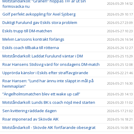
Motståndarkoll: ”Granen” hoppas TFF är ut sin
2026-05-29 14:52
formsvacka nu
Golf perfekt avkoppling för Axel Sjöberg
2026-05-29 10:17
Duktigt Furulund gav Eskils stora problem
2026-05-27 23:09
Eskils trupp till DM-matchen
2026-05-27 10:23
Melvin Larssons kontrakt förlängs
2026-05-26 16:54
Eskils coach tillbaka till rötterna
2026-05-26 12:27
Motståndarkoll: Laddat Furulund väntar i DM
2026-05-25 15:29
Roar Hansens Stidsvig värd för onsdagens DM-match
2026-05-25 12:08
Upprörda känslor i Eskils efter straffavgörande
2026-05-22 21:46
Roar Hansen: ”Lund har ännu inte släppt in mål på
2026-05-21 16:30
hemmaplan”
”Ängelholmsmatchen blev ett wake up call”
2026-05-20 14:13
Motståndarkoll: Lunds BK:s coach nöjd med starten
2026-05-20 11:02
Sen kvittering räddade dagen
2026-05-17 21:02
Roar imponerad av Skövde AIK
2026-05-16 18:21
Motståndarkoll - Skövde AIK fortfarande obesegrat
2026-05-16 08:18