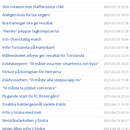
Stor rotation mot Staffanstorp i DM
2025-05-13 22:50
Äntligen kom första segern
2025-05-10 19:29
Bra träningar ska ge resultat
2025-05-10 07:28
"Henke" peppar lagkompisarna
2025-05-08 21:28
0-0 i chansfattig match
2025-05-03 16:49
Inför Torslanda på Harlyckan!
2025-05-03 07:48
Målmedvetet arbete ger resultat för Torslanda
2025-05-02 12:16
Eskilskeepern: "VI måste visa mer smartness och kyla"
2025-04-30 18:20
Förlust på bortaplan för Herrarna
2025-04-26 19:23
Eskilscoachen: "Vi måste alla steppa upp nu"
2025-04-26 11:49
"Vi måste ta jobbet som krävs"
2025-04-26 07:12
Flygande start för FC Rosengård
2025-04-24 22:24
Snabba baklängesmål sänkte Eskils
2025-04-21 19:55
Inför J-Södra med Izet!
2025-04-21 00:16
Motståndarkollen: J-Södra
2025-04-19 08:37
Johan Albin inför J-Södra
2025-04-18 11:41