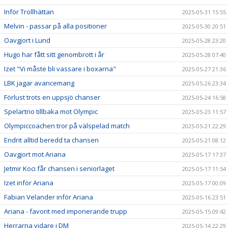
Inför Trollhättan
2025-05-31 15:55
Melvin - passar på alla positioner
2025-05-30 20:51
Oavgjort i Lund
2025-05-28 23:20
Hugo har fått sitt genombrott i år
2025-05-28 07:40
Izet "Vi måste bli vassare i boxarna"
2025-05-27 21:36
LBK jagar avancemang
2025-05-26 23:34
Förlust trots en uppsjö chanser
2025-05-24 16:58
Spelartrio tillbaka mot Olympic
2025-05-23 11:57
Olympiccoachen tror på välspelad match
2025-05-21 22:29
Endrit alltid beredd ta chansen
2025-05-21 08:12
Oavgjort mot Ariana
2025-05-17 17:37
Jetmir Koci får chansen i seniorlaget
2025-05-17 11:54
Izet inför Ariana
2025-05-17 00:09
Fabian Velander inför Ariana
2025-05-16 23:51
Ariana - favorit med imponerande trupp
2025-05-15 09:42
Herrarna vidare i DM
2025-05-14 22:29