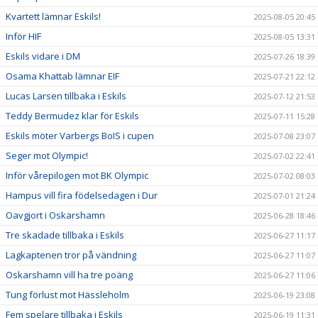
Kvartett lämnar Eskils!
2025-08-05 20:45
Inför HIF
2025-08-05 13:31
Eskils vidare i DM
2025-07-26 18:39
Osama Khattab lämnar EIF
2025-07-21 22:12
Lucas Larsen tillbaka i Eskils
2025-07-12 21:53
Teddy Bermudez klar för Eskils
2025-07-11 15:28
Eskils möter Varbergs BoIS i cupen
2025-07-08 23:07
Seger mot Olympic!
2025-07-02 22:41
Inför vårepilogen mot BK Olympic
2025-07-02 08:03
Hampus vill fira födelsedagen i Dur
2025-07-01 21:24
Oavgjort i Oskarshamn
2025-06-28 18:46
Tre skadade tillbaka i Eskils
2025-06-27 11:17
Lagkaptenen tror på vändning
2025-06-27 11:07
Oskarshamn vill ha tre poäng
2025-06-27 11:06
Tung förlust mot Hässleholm
2025-06-19 23:08
Fem spelare tillbaka i Eskils
2025-06-19 11:31