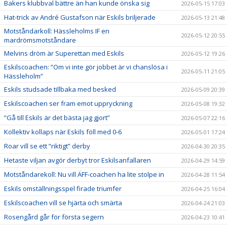
Bakers klubbval bättre än han kunde önska sig
2026-05-15 17:03
Hat-trick av André Gustafson när Eskils briljerade
2026-05-13 21:48
Motståndarkoll: Hässleholms IF en
2026-05-12 20:55
mardrömsmotståndare
Melvins dröm är Superettan med Eskils
2026-05-12 19:26
Eskilscoachen: ”Om vi inte gör jobbet är vi chanslösa i
2026-05-11 21:05
Hässleholm”
Eskils studsade tillbaka med besked
2026-05-09 20:39
Eskilscoachen ser fram emot uppryckning
2026-05-08 19:32
”Gå till Eskils är det bästa jag gjort”
2026-05-07 22:16
Kollektiv kollaps när Eskils föll med 0-6
2026-05-01 17:24
Roar vill se ett ”riktigt” derby
2026-04-30 20:35
Hetaste viljan avgör derbyt tror Eskilsanfallaren
2026-04-29 14:59
Motståndarekoll: Nu vill ÄFF-coachen ha lite stolpe in
2026-04-28 11:54
Eskils omställningsspel firade triumfer
2026-04-25 16:04
Eskilscoachen vill se hjärta och smärta
2026-04-24 21:03
Rosengård går för första segern
2026-04-23 10:41