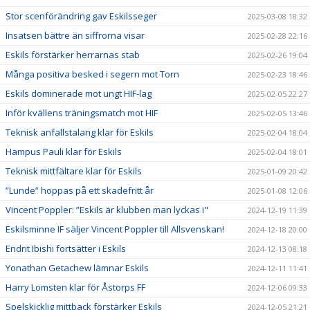
Stor scenförändring gav Eskilsseger
2025-03-08 18:32
Insatsen bättre än siffrorna visar
2025-02-28 22:16
Eskils förstärker herrarnas stab
2025-02-26 19:04
Många positiva besked i segern mot Torn
2025-02-23 18:46
Eskils dominerade mot ungt HIF-lag
2025-02-05 22:27
Inför kvällens träningsmatch mot HIF
2025-02-05 13:46
Teknisk anfallstalang klar för Eskils
2025-02-04 18:04
Hampus Pauli klar för Eskils
2025-02-04 18:01
Teknisk mittfältare klar för Eskils
2025-01-09 20:42
”Lunde” hoppas på ett skadefritt år
2025-01-08 12:06
Vincent Poppler: ”Eskils är klubben man lyckas i"
2024-12-19 11:39
Eskilsminne IF säljer Vincent Poppler till Allsvenskan!
2024-12-18 20:00
Endrit Ibishi fortsätter i Eskils
2024-12-13 08:18
Yonathan Getachew lämnar Eskils
2024-12-11 11:41
Harry Lomsten klar för Åstorps FF
2024-12-06 09:33
Spelskicklig mittback förstärker Eskils
2024-12-05 21:21