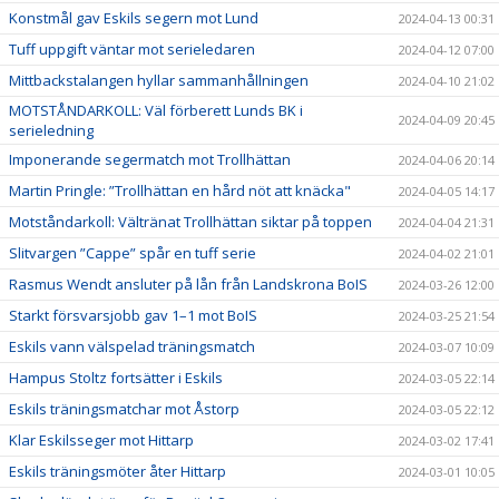
Konstmål gav Eskils segern mot Lund
2024-04-13 00:31
Tuff uppgift väntar mot serieledaren
2024-04-12 07:00
Mittbackstalangen hyllar sammanhållningen
2024-04-10 21:02
MOTSTÅNDARKOLL: Väl förberett Lunds BK i
2024-04-09 20:45
serieledning
Imponerande segermatch mot Trollhättan
2024-04-06 20:14
Martin Pringle: ”Trollhättan en hård nöt att knäcka"
2024-04-05 14:17
Motståndarkoll: Vältränat Trollhättan siktar på toppen
2024-04-04 21:31
Slitvargen ”Cappe” spår en tuff serie
2024-04-02 21:01
Rasmus Wendt ansluter på lån från Landskrona BoIS
2024-03-26 12:00
Starkt försvarsjobb gav 1–1 mot BoIS
2024-03-25 21:54
Eskils vann välspelad träningsmatch
2024-03-07 10:09
Hampus Stoltz fortsätter i Eskils
2024-03-05 22:14
Eskils träningsmatchar mot Åstorp
2024-03-05 22:12
Klar Eskilsseger mot Hittarp
2024-03-02 17:41
Eskils träningsmöter åter Hittarp
2024-03-01 10:05