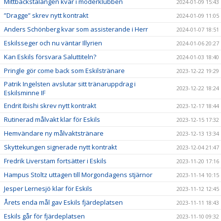
Mittbackstalangen kvar i moderklubben
2024-01-09 15:43
”Dragge” skrev nytt kontrakt
2024-01-09 11:05
Anders Schönberg kvar som assisterande i Herr
2024-01-07 18:51
Eskilsseger och nu väntar Illyrien
2024-01-06 20:27
Kan Eskils försvara Saluttiteln?
2024-01-03 18:40
Pringle gör come back som Eskilstränare
2023-12-22 19:29
Patrik Ingelsten avslutar sitt tränaruppdrag i
2023-12-22 18:24
Eskilsminne IF
Endrit Ibishi skrev nytt kontrakt
2023-12-17 18:44
Rutinerad målvakt klar för Eskils
2023-12-15 17:32
Hemvändare ny målvaktstränare
2023-12-13 13:34
Skyttekungen signerade nytt kontrakt
2023-12-04 21:47
Fredrik Liverstam fortsätter i Eskils
2023-11-20 17:16
Hampus Stoltz uttagen till Morgondagens stjärnor
2023-11-14 10:15
Jesper Lernesjö klar för Eskils
2023-11-12 12:45
Årets enda mål gav Eskils fjärdeplatsen
2023-11-11 18:43
Eskils går för fjärdeplatsen
2023-11-10 09:32