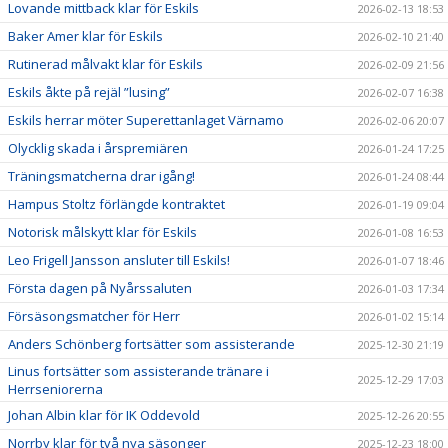
Lovande mittback klar för Eskils
2026-02-13 18:53
Baker Amer klar för Eskils
2026-02-10 21:40
Rutinerad målvakt klar för Eskils
2026-02-09 21:56
Eskils åkte på rejäl ”lusing”
2026-02-07 16:38
Eskils herrar möter Superettanlaget Värnamo
2026-02-06 20:07
Olycklig skada i årspremiären
2026-01-24 17:25
Träningsmatcherna drar igång!
2026-01-24 08:44
Hampus Stoltz förlängde kontraktet
2026-01-19 09:04
Notorisk målskytt klar för Eskils
2026-01-08 16:53
Leo Frigell Jansson ansluter till Eskils!
2026-01-07 18:46
Första dagen på Nyårssaluten
2026-01-03 17:34
Försäsongsmatcher för Herr
2026-01-02 15:14
Anders Schönberg fortsätter som assisterande
2025-12-30 21:19
Linus fortsätter som assisterande tränare i
2025-12-29 17:03
Herrseniorerna
Johan Albin klar för IK Oddevold
2025-12-26 20:55
Norrby klar för två nya säsonger
2025-12-23 18:00