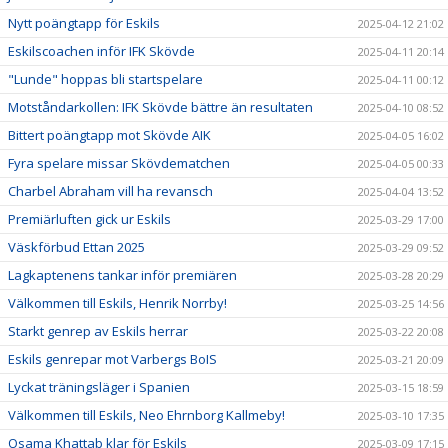
Nytt poängtapp för Eskils
2025-04-12 21:02
Eskilscoachen inför IFK Skövde
2025-04-11 20:14
"Lunde" hoppas bli startspelare
2025-04-11 00:12
Motståndarkollen: IFK Skövde bättre än resultaten
2025-04-10 08:52
Bittert poängtapp mot Skövde AIK
2025-04-05 16:02
Fyra spelare missar Skövdematchen
2025-04-05 00:33
Charbel Abraham vill ha revansch
2025-04-04 13:52
Premiärluften gick ur Eskils
2025-03-29 17:00
Väskförbud Ettan 2025
2025-03-29 09:52
Lagkaptenens tankar inför premiären
2025-03-28 20:29
Välkommen till Eskils, Henrik Norrby!
2025-03-25 14:56
Starkt genrep av Eskils herrar
2025-03-22 20:08
Eskils genrepar mot Varbergs BoIS
2025-03-21 20:09
Lyckat träningsläger i Spanien
2025-03-15 18:59
Välkommen till Eskils, Neo Ehrnborg Kallmeby!
2025-03-10 17:35
Osama Khattab klar för Eskils
2025-03-09 17:15