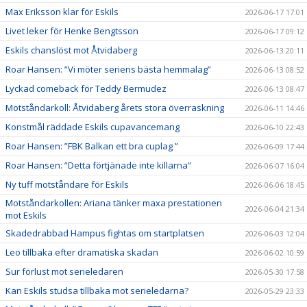
Max Eriksson klar för Eskils
2026-06-17 17:01
Livet leker för Henke Bengtsson
2026-06-17 09:12
Eskils chanslöst mot Åtvidaberg
2026-06-13 20:11
Roar Hansen: ”Vi möter seriens bästa hemmalag”
2026-06-13 08:52
Lyckad comeback för Teddy Bermudez
2026-06-13 08:47
Motståndarkoll: Åtvidaberg årets stora överraskning
2026-06-11 14:46
Konstmål räddade Eskils cupavancemang
2026-06-10 22:43
Roar Hansen: ”FBK Balkan ett bra cuplag ”
2026-06-09 17:44
Roar Hansen: ”Detta förtjänade inte killarna”
2026-06-07 16:04
Ny tuff motståndare för Eskils
2026-06-06 18:45
Motståndarkollen: Ariana tänker maxa prestationen
2026-06-04 21:34
mot Eskils
Skadedrabbad Hampus fightas om startplatsen
2026-06-03 12:04
Leo tillbaka efter dramatiska skadan
2026-06-02 10:59
Sur förlust mot serieledaren
2026-05-30 17:58
Kan Eskils studsa tillbaka mot serieledarna?
2026-05-29 23:33