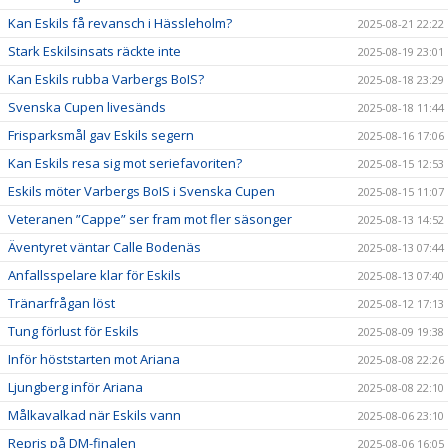
Kan Eskils få revansch i Hässleholm?
2025-08-21 22:22
Stark Eskilsinsats räckte inte
2025-08-19 23:01
Kan Eskils rubba Varbergs BoIS?
2025-08-18 23:29
Svenska Cupen livesänds
2025-08-18 11:44
Frisparksmål gav Eskils segern
2025-08-16 17:06
Kan Eskils resa sig mot seriefavoriten?
2025-08-15 12:53
Eskils möter Varbergs BoIS i Svenska Cupen
2025-08-15 11:07
Veteranen ”Cappe” ser fram mot fler säsonger
2025-08-13 14:52
Äventyret väntar Calle Bodenäs
2025-08-13 07:44
Anfallsspelare klar för Eskils
2025-08-13 07:40
Tränarfrågan löst
2025-08-12 17:13
Tung förlust för Eskils
2025-08-09 19:38
Inför höststarten mot Ariana
2025-08-08 22:26
Ljungberg inför Ariana
2025-08-08 22:10
Målkavalkad när Eskils vann
2025-08-06 23:10
Repris på DM-finalen
2025-08-06 16:05