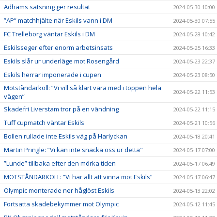
Adhams satsning ger resultat
2024-05-30 10:00
”AP” matchhjälte när Eskils vann i DM
2024-05-30 07:55
FC Trelleborg väntar Eskils i DM
2024-05-28 10:42
Eskilsseger efter enorm arbetsinsats
2024-05-25 16:33
Eskils slår ur underläge mot Rosengård
2024-05-23 22:37
Eskils herrar imponerade i cupen
2024-05-23 08:50
Motståndarkoll: ”Vi vill så klart vara med i toppen hela
2024-05-22 11:53
vägen”
Skadefri Liverstam tror på en vändning
2024-05-22 11:15
Tuff cupmatch väntar Eskils
2024-05-21 10:56
Bollen rullade inte Eskils väg på Harlyckan
2024-05-18 20:41
Martin Pringle: ”Vi kan inte snacka oss ur detta"
2024-05-17 07:00
”Lunde” tillbaka efter den mörka tiden
2024-05-17 06:49
MOTSTÅNDARKOLL: ”Vi har allt att vinna mot Eskils”
2024-05-17 06:47
Olympic monterade ner håglöst Eskils
2024-05-13 22:02
Fortsatta skadebekymmer mot Olympic
2024-05-12 11:45