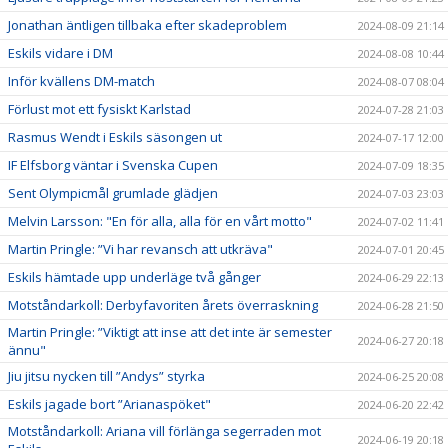
Jonathan äntligen tillbaka efter skadeproblem
2024-08-09 21:14
Eskils vidare i DM
2024-08-08 10:44
Inför kvällens DM-match
2024-08-07 08:04
Förlust mot ett fysiskt Karlstad
2024-07-28 21:03
Rasmus Wendt i Eskils säsongen ut
2024-07-17 12:00
IF Elfsborg väntar i Svenska Cupen
2024-07-09 18:35
Sent Olympicmål grumlade glädjen
2024-07-03 23:03
Melvin Larsson: "En för alla, alla för en vårt motto"
2024-07-02 11:41
Martin Pringle: ”Vi har revansch att utkräva"
2024-07-01 20:45
Eskils hämtade upp underläge två gånger
2024-06-29 22:13
Motståndarkoll: Derbyfavoriten årets överraskning
2024-06-28 21:50
Martin Pringle: ”Viktigt att inse att det inte är semester
2024-06-27 20:18
ännu"
Jiu jitsu nycken till ”Andys” styrka
2024-06-25 20:08
Eskils jagade bort ”Arianaspöket"
2024-06-20 22:42
Motståndarkoll: Ariana vill förlänga segerraden mot
2024-06-19 20:18