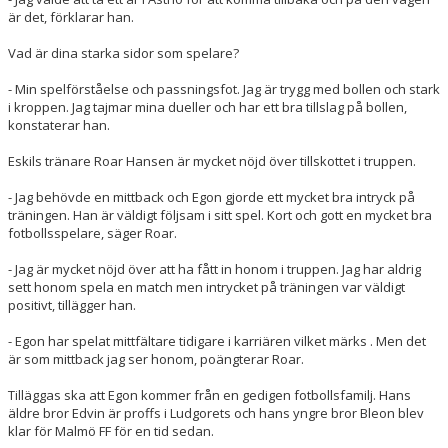
är det, förklarar han.
Vad är dina starka sidor som spelare?
- Min spelförståelse och passningsfot. Jag är trygg med bollen och stark
i kroppen. Jag tajmar mina dueller och har ett bra tillslag på bollen,
konstaterar han.
Eskils tränare Roar Hansen är mycket nöjd över tillskottet i truppen.
- Jag behövde en mittback och Egon gjorde ett mycket bra intryck på
träningen. Han är väldigt följsam i sitt spel. Kort och gott en mycket bra
fotbollsspelare, säger Roar.
- Jag är mycket nöjd över att ha fått in honom i truppen. Jag har aldrig
sett honom spela en match men intrycket på träningen var väldigt
positivt, tillägger han.
- Egon har spelat mittfältare tidigare i karriären vilket märks . Men det
är som mittback jag ser honom, poängterar Roar.
Tilläggas ska att Egon kommer från en gedigen fotbollsfamilj. Hans
äldre bror Edvin är proffs i Ludgorets och hans yngre bror Bleon blev
klar för Malmö FF för en tid sedan.