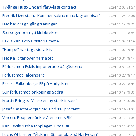
17-årige Hugo Lindahl får A-lagskontrakt
2024-12-03 21:57
Fredrik Liverstam: ”Kommer sakna mina lagkompisar"
2024-11-28 12:06
Izet har dragit igång träningen
2024-11-19 19:21
Storseger och nytt klubbrekord
2024-11-10 18:54
Eskils kan skriva historia mot ÄFF
2024-11-08 11:16
”Hampe” har tagit stora kliv
2024-11-07 19:44
Izet Kaljic tar över herrlaget
2024-10-31 18:14
Förlust men Eskils imponerade på gästerna
2024-10-30 23:14
Förlust mot Falkenberg
2024-10-27 18:17
Eskils - Falkenbergs FF på Harlyckan
2024-10-27 08:43
Sur förlust mot Jönköpings Södra
2024-10-19 19:30
Martin Pringle: ”Vill se en ny stark insats"
2024-10-18 20:06
Josef Getachew: ”Jag ger altid 110 procent"
2024-10-16 21:02
Vincent Poppler sänkte åter Lunds BK
2024-10-12 17:08
Kan Eskils rubba topplaget Lunds BK?
2024-10-11 20:51
Lucas Ohlander: ”Älskar möta topplag på Harlyckan"
2024-10-11 16:12