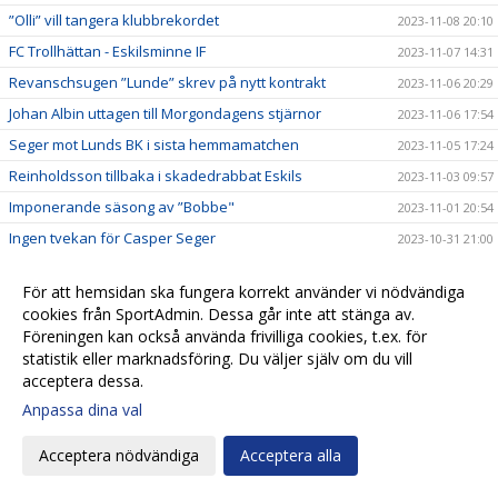
”Olli” vill tangera klubbrekordet
2023-11-08 20:10
FC Trollhättan - Eskilsminne IF
2023-11-07 14:31
Revanschsugen ”Lunde” skrev på nytt kontrakt
2023-11-06 20:29
Johan Albin uttagen till Morgondagens stjärnor
2023-11-06 17:54
Seger mot Lunds BK i sista hemmamatchen
2023-11-05 17:24
Reinholdsson tillbaka i skadedrabbat Eskils
2023-11-03 09:57
Imponerande säsong av ”Bobbe"
2023-11-01 20:54
Ingen tvekan för Casper Seger
2023-10-31 21:00
Eskilsminne IF - Lunds BK
2023-10-30 13:10
För att hemsidan ska fungera korrekt använder vi nödvändiga
Eskilscoachen: ”Vi förtjänade inte förlora"
2023-10-29 19:16
cookies från SportAdmin. Dessa går inte att stänga av.
Lagkaptenen signerade nytt kontrakt
2023-10-28 20:26
Föreningen kan också använda frivilliga cookies, t.ex. för
statistik eller marknadsföring. Du väljer själv om du vill
Omtumlande tid för Lucas Ohlander
2023-10-27 12:05
acceptera dessa.
Eskilscoachen: ”Hoppas räta ut frågetecken"
2023-10-26 22:58
Anpassa dina val
Josef Getachew fortsätter i Eskils
2023-10-25 09:50
Acceptera nödvändiga
Acceptera alla
Falkenbergs FF - Eskilsminne IF
2023-10-23 12:30
Ineffektivt Eskils föll igen
2023-10-21 21:30