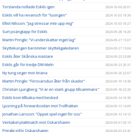
Torslanda nollade Eskils igen
2024-10-06 20:01
Eskils vill ha revansch för ”lusingen"
2024-10-03 19:36
Elliot Nilsson: ”Jag stressar inte upp mig"
2024-10-03 10:27
Surt poängtapp för Eskils
2024-09-28 16:20
Martin Pringle: ”Vi underskattar inget lag"
2024-09-27 15:07
Skyttekungen berömmer skytteligaledaren
2024-09-27 15:04
Eskils åter Skånska mästare
2024-09-25 23:08
Eskils går för tredje DM-titeln
2024-09-23 20:31
Ny tung seger mot Ariana
2024-09-20 22:07
Martin Pringle: ”Försvarsduo åter från skador"
2024-09-19 16:59
Christian Ljungberg: ”Vi är en stark grupp tillsammans"
2024-09-18 22:20
Eskils kom tillbaka med besked
2024-09-14 19:59
Ljusning på forwardssidan mot Trollhättan
2024-09-13 16:09
Jonathan Larsson: ”Öppet spel inget för oss"
2024-09-13 14:13
Veritabel plattmatch mot Oskarshamn
2024-09-07 20:15
Pringle inför Oskarshamn
2024-09-05 22:41