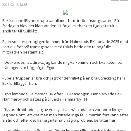
BILDGALLERI
2026-02-13 18:53
KONTAKT
Eskilsminne IF:s herrtrupp tar alltmer form inför säsongstarten. På
fredagen blev det klart att den 21-årige mittbacken Egon Kurtulus
MATCHER
ansluter till Gulblått.
ETTAN SÖDRA
Egon som ursprungligen kommer från Halmstads BK spelade 2025 med
Astrio. Efter två träningspass med Eskils hade den talangfulle
mittbacken bestämt sig.
- Det kändes rätt direkt. Jag kände mig välkommen och kvaliteten på
träningen var hög, säger Egon.
- Spelartruppen är bra och jag tror definitivt på en bra utveckling här i
Eskils, tillägger han.
Egon lämnade Halmstads BK efter U19-säsongen. Han värvades av
Hammarby och sattes på tillväxt i Hammarby TFF.
- Tyvärr drabbades jag av en mystisk knäskada och var borta länge.
Jag hade ont i ett knä men man hittade inga fel. Smärtan försvann efter
en tid och efter det har jag inte haft några problem, berättar han.
- Jag valde att ta ett år i Astrio för att komma tillbaka och på den vägen