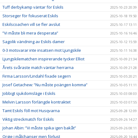
Tuff derbykamp väntar för Eskils
2025-10-23 20:39
Storseger för fokuserat Eskils
2025-10-18 19:50
Eskilscoachen vill se fler avslut
2025-10-17 13:11
”Vi måste bli mera desperata”
2025-10-16 16:46
Sagolik vändning av Eskils damer
2025-10-12 15:59
0-3 motsvarar inte insatsen mot Ljungskile
2025-10-11 16:38
Ljungskilematchen inspirerande tycker Elliot
2025-10-09 21:34
Årets svåraste match väntar herrarna
2025-10-09 21:28
Firma Larsson/Lindahl fixade segern
2025-10-05 20:21
Josef Getachew: ”Nu måste poängen komma”
2025-10-05 11:11
Jobbigt sjukdomsläge i Eskils
2025-10-03 08:03
Melvin Larsson förlängde kontraktet
2025-10-03 07:55
Tamt Eskils föll mot Husqvarna
2025-09-28 12:09
Viktig streckmatch för Eskils
2025-09-26 14:27
Johan Albin: ”Vi måste spika igen bakåt”
2025-09-26 08:11
Orgie i målchanser men förlust
2025-09-20 16:44