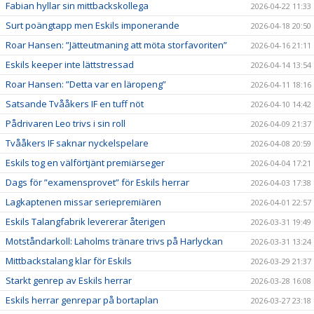
Fabian hyllar sin mittbackskollega
2026-04-22 11:33
Surt poängtapp men Eskils imponerande
2026-04-18 20:50
Roar Hansen: ”Jätteutmaning att möta storfavoriten”
2026-04-16 21:11
Eskils keeper inte lättstressad
2026-04-14 13:54
Roar Hansen: ”Detta var en läropeng”
2026-04-11 18:16
Satsande Tvååkers IF en tuff nöt
2026-04-10 14:42
Pådrivaren Leo trivs i sin roll
2026-04-09 21:37
Tvååkers IF saknar nyckelspelare
2026-04-08 20:59
Eskils tog en välförtjänt premiärseger
2026-04-04 17:21
Dags för ”examensprovet” för Eskils herrar
2026-04-03 17:38
Lagkaptenen missar seriepremiären
2026-04-01 22:57
Eskils Talangfabrik levererar återigen
2026-03-31 19:49
Motståndarkoll: Laholms tränare trivs på Harlyckan
2026-03-31 13:24
Mittbackstalang klar för Eskils
2026-03-29 21:37
Starkt genrep av Eskils herrar
2026-03-28 16:08
Eskils herrar genrepar på bortaplan
2026-03-27 23:18