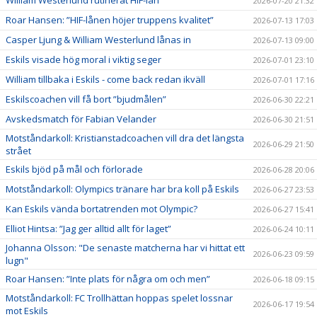
2026-07-20 21:32
Roar Hansen: ”HIF-lånen höjer truppens kvalitet”
2026-07-13 17:03
Casper Ljung & William Westerlund lånas in
2026-07-13 09:00
Eskils visade hög moral i viktig seger
2026-07-01 23:10
William tillbaka i Eskils - come back redan ikväll
2026-07-01 17:16
Eskilscoachen vill få bort ”bjudmålen”
2026-06-30 22:21
Avskedsmatch för Fabian Velander
2026-06-30 21:51
Motståndarkoll: Kristianstadcoachen vill dra det längsta
2026-06-29 21:50
strået
Eskils bjöd på mål och förlorade
2026-06-28 20:06
Motståndarkoll: Olympics tränare har bra koll på Eskils
2026-06-27 23:53
Kan Eskils vända bortatrenden mot Olympic?
2026-06-27 15:41
Elliot Hintsa: ”Jag ger alltid allt för laget”
2026-06-24 10:11
Johanna Olsson: "De senaste matcherna har vi hittat ett
2026-06-23 09:59
lugn"
Roar Hansen: ”Inte plats för några om och men”
2026-06-18 09:15
Motståndarkoll: FC Trollhättan hoppas spelet lossnar
2026-06-17 19:54
mot Eskils