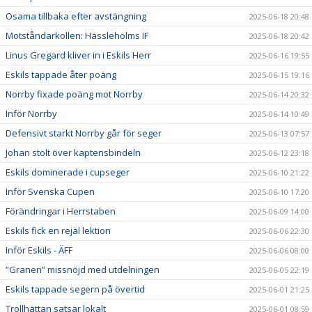
Osama tillbaka efter avstängning
2025-06-18 20:48
Motståndarkollen: Hässleholms IF
2025-06-18 20:42
Linus Gregard kliver in i Eskils Herr
2025-06-16 19:55
Eskils tappade åter poäng
2025-06-15 19:16
Norrby fixade poäng mot Norrby
2025-06-14 20:32
Inför Norrby
2025-06-14 10:49
Defensivt starkt Norrby går för seger
2025-06-13 07:57
Johan stolt över kaptensbindeln
2025-06-12 23:18
Eskils dominerade i cupseger
2025-06-10 21:22
Inför Svenska Cupen
2025-06-10 17:20
Förändringar i Herrstaben
2025-06-09 14:00
Eskils fick en rejäl lektion
2025-06-06 22:30
Inför Eskils - ÄFF
2025-06-06 08:00
”Granen” missnöjd med utdelningen
2025-06-05 22:19
Eskils tappade segern på övertid
2025-06-01 21:25
Trollhättan satsar lokalt
2025-06-01 08:59