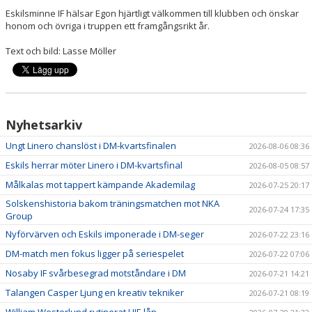
Eskilsminne IF hälsar Egon hjärtligt välkommen till klubben och önskar
honom och övriga i truppen ett framgångsrikt år.
Text och bild: Lasse Möller
Nyhetsarkiv
Ungt Linero chanslöst i DM-kvartsfinalen
2026-08-06 08:36
Eskils herrar möter Linero i DM-kvartsfinal
2026-08-05 08:57
Målkalas mot tappert kämpande Akademilag
2026-07-25 20:17
Solskenshistoria bakom träningsmatchen mot NKA
2026-07-24 17:35
Group
Nyförvärven och Eskils imponerade i DM-seger
2026-07-22 23:16
DM-match men fokus ligger på seriespelet
2026-07-22 07:06
Nosaby IF svårbesegrad motståndare i DM
2026-07-21 14:21
Talangen Casper Ljung en kreativ tekniker
2026-07-21 08:19
William Westerlund rutinerat HIF-lån