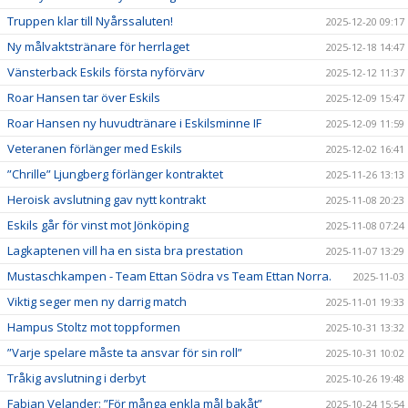
Truppen klar till Nyårssaluten!
2025-12-20 09:17
Ny målvaktstränare för herrlaget
2025-12-18 14:47
Vänsterback Eskils första nyförvärv
2025-12-12 11:37
Roar Hansen tar över Eskils
2025-12-09 15:47
Roar Hansen ny huvudtränare i Eskilsminne IF
2025-12-09 11:59
Veteranen förlänger med Eskils
2025-12-02 16:41
”Chrille” Ljungberg förlänger kontraktet
2025-11-26 13:13
Heroisk avslutning gav nytt kontrakt
2025-11-08 20:23
Eskils går för vinst mot Jönköping
2025-11-08 07:24
Lagkaptenen vill ha en sista bra prestation
2025-11-07 13:29
Mustaschkampen - Team Ettan Södra vs Team Ettan Norra.
2025-11-03
Viktig seger men ny darrig match
2025-11-01 19:33
Hampus Stoltz mot toppformen
2025-10-31 13:32
”Varje spelare måste ta ansvar för sin roll”
2025-10-31 10:02
Tråkig avslutning i derbyt
2025-10-26 19:48
Fabian Velander: ”För många enkla mål bakåt”
2025-10-24 15:54