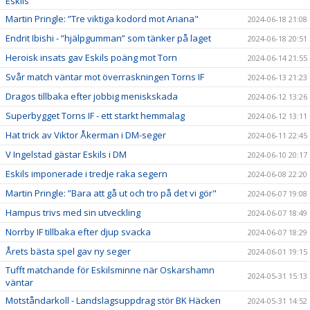
Eskils
Martin Pringle: ”Tre viktiga kodord mot Ariana"
2024-06-18 21:08
Endrit Ibishi - ”hjälpgumman” som tänker på laget
2024-06-18 20:51
Heroisk insats gav Eskils poäng mot Torn
2024-06-14 21:55
Svår match väntar mot överraskningen Torns IF
2024-06-13 21:23
Dragos tillbaka efter jobbig meniskskada
2024-06-12 13:26
Superbygget Torns IF - ett starkt hemmalag
2024-06-12 13:11
Hat trick av Viktor Åkerman i DM-seger
2024-06-11 22:45
V Ingelstad gästar Eskils i DM
2024-06-10 20:17
Eskils imponerade i tredje raka segern
2024-06-08 22:20
Martin Pringle: ”Bara att gå ut och tro på det vi gör"
2024-06-07 19:08
Hampus trivs med sin utveckling
2024-06-07 18:49
Norrby IF tillbaka efter djup svacka
2024-06-07 18:29
Årets bästa spel gav ny seger
2024-06-01 19:15
Tufft matchande för Eskilsminne när Oskarshamn
2024-05-31 15:13
väntar
Motståndarkoll - Landslagsuppdrag stör BK Häcken
2024-05-31 14:52