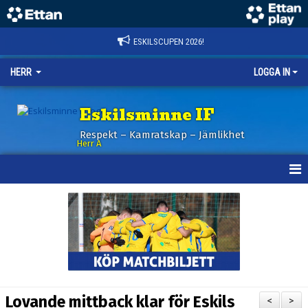
ESKILSCUPEN 2026!
HERR
LOGGA IN
Eskilsminne IF
Respekt – Kamratskap – Jämlikhet
Herr A
HEM
KALENDER
NYHETER
TRUPPEN
Lovande mittback klar för Eskils
<
>