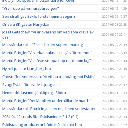
BK Olympic speciell motståndare för Kevin
2024-05-12 11:33
”Vi vill upp på vinnarspåret igen"
2024-05-12 11:29
Sen straff gav Eskils första hemmasegern
2024-05-09 19:37
Onsala BK gästar Harlyckan
2024-05-08 22:18
Josef Getachew: ”Vi är överens om vad som krävs av
2024-05-07 22:41
oss"
Motståndarkoll – ”Eskils blir en superutmaning"
2024-05-07 22:19
Martin Pringle: ”Vi verkar sakna allt självförtroende"
2024-05-05 15:19
Martin Pringle: ”Vi måste steppa upp rejält som lag"
2024-05-03 13:14
Ny roll passar Ljungberg bra
2024-05-02 22:18
Christoffer Andersson: ”Vi vill ha tre poäng mot Eskils"
2024-05-02 15:21
Svagt Eskils förlorade i Ljungskile
2024-04-28 20:17
Hemmaförlust mot Jönköpings Södra
2024-04-21 13:33
Martin Pringle: ”Det lär bli en underhållande match"
2024-04-19 10:03
Motståndarkoll: Patrik Ingelsten nöjd med seriestarten
2024-04-18 09:35
2024-04-12 Lunds BK - Eskilsminne IF 1-2 (0-1)
2024-04-16 20:34
Eskilstalang producerar både mål och hip-hop
2024-04-16 11:29