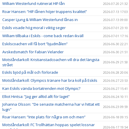
William Westerlund rutinerat HIF-lån
2026-07-20 21:32
Roar Hansen: ”HIF-lånen höjer truppens kvalitet”
2026-07-13 17:03
Casper Ljung & William Westerlund lånas in
2026-07-13 09:00
Eskils visade hög moral i viktig seger
2026-07-01 23:10
William tillbaka i Eskils - come back redan ikväll
2026-07-01 17:16
Eskilscoachen vill få bort ”bjudmålen”
2026-06-30 22:21
Avskedsmatch för Fabian Velander
2026-06-30 21:51
Motståndarkoll: Kristianstadcoachen vill dra det längsta
2026-06-29 21:50
strået
Eskils bjöd på mål och förlorade
2026-06-28 20:06
Motståndarkoll: Olympics tränare har bra koll på Eskils
2026-06-27 23:53
Kan Eskils vända bortatrenden mot Olympic?
2026-06-27 15:41
Elliot Hintsa: ”Jag ger alltid allt för laget”
2026-06-24 10:11
Johanna Olsson: "De senaste matcherna har vi hittat ett
2026-06-23 09:59
lugn"
Roar Hansen: ”Inte plats för några om och men”
2026-06-18 09:15
Motståndarkoll: FC Trollhättan hoppas spelet lossnar
2026-06-17 19:54