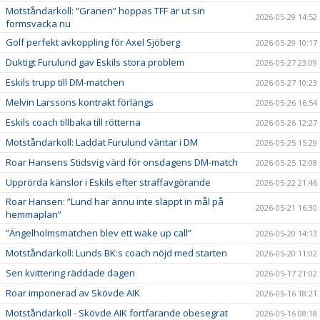
Motståndarkoll: ”Granen” hoppas TFF är ut sin
2026-05-29 14:52
formsvacka nu
Golf perfekt avkoppling för Axel Sjöberg
2026-05-29 10:17
Duktigt Furulund gav Eskils stora problem
2026-05-27 23:09
Eskils trupp till DM-matchen
2026-05-27 10:23
Melvin Larssons kontrakt förlängs
2026-05-26 16:54
Eskils coach tillbaka till rötterna
2026-05-26 12:27
Motståndarkoll: Laddat Furulund väntar i DM
2026-05-25 15:29
Roar Hansens Stidsvig värd för onsdagens DM-match
2026-05-25 12:08
Upprörda känslor i Eskils efter straffavgörande
2026-05-22 21:46
Roar Hansen: ”Lund har ännu inte släppt in mål på
2026-05-21 16:30
hemmaplan”
”Ängelholmsmatchen blev ett wake up call”
2026-05-20 14:13
Motståndarkoll: Lunds BK:s coach nöjd med starten
2026-05-20 11:02
Sen kvittering räddade dagen
2026-05-17 21:02
Roar imponerad av Skövde AIK
2026-05-16 18:21
Motståndarkoll - Skövde AIK fortfarande obesegrat
2026-05-16 08:18