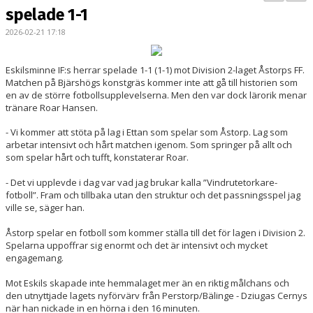
BILDGALLERI
spelade 1-1
2026-02-21 17:18
KONTAKT
MATCHER
Eskilsminne IF:s herrar spelade 1-1 (1-1) mot Division 2-laget Åstorps FF.
Matchen på Bjärshögs konstgräs kommer inte att gå till historien som
en av de större fotbollsupplevelserna. Men den var dock lärorik menar
ETTAN SÖDRA
tränare Roar Hansen.
- Vi kommer att stöta på lag i Ettan som spelar som Åstorp. Lag som
arbetar intensivt och hårt matchen igenom. Som springer på allt och
som spelar hårt och tufft, konstaterar Roar.
- Det vi upplevde i dag var vad jag brukar kalla ”Vindrutetorkare-
fotboll”. Fram och tillbaka utan den struktur och det passningsspel jag
ville se, säger han.
Åstorp spelar en fotboll som kommer ställa till det för lagen i Division 2.
Spelarna uppoffrar sig enormt och det är intensivt och mycket
engagemang.
Mot Eskils skapade inte hemmalaget mer än en riktig målchans och
den utnyttjade lagets nyförvärv från Perstorp/Bälinge - Dziugas Cernys
när han nickade in en hörna i den 16 minuten.