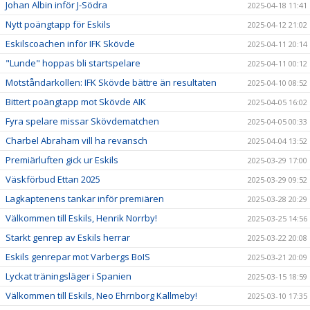
Johan Albin inför J-Södra
2025-04-18 11:41
Nytt poängtapp för Eskils
2025-04-12 21:02
Eskilscoachen inför IFK Skövde
2025-04-11 20:14
"Lunde" hoppas bli startspelare
2025-04-11 00:12
Motståndarkollen: IFK Skövde bättre än resultaten
2025-04-10 08:52
Bittert poängtapp mot Skövde AIK
2025-04-05 16:02
Fyra spelare missar Skövdematchen
2025-04-05 00:33
Charbel Abraham vill ha revansch
2025-04-04 13:52
Premiärluften gick ur Eskils
2025-03-29 17:00
Väskförbud Ettan 2025
2025-03-29 09:52
Lagkaptenens tankar inför premiären
2025-03-28 20:29
Välkommen till Eskils, Henrik Norrby!
2025-03-25 14:56
Starkt genrep av Eskils herrar
2025-03-22 20:08
Eskils genrepar mot Varbergs BoIS
2025-03-21 20:09
Lyckat träningsläger i Spanien
2025-03-15 18:59
Välkommen till Eskils, Neo Ehrnborg Kallmeby!
2025-03-10 17:35