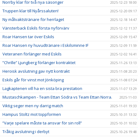
Norrby klar för två nya säsonger
2025-12-23 18:00
Truppen klar till Nyårssaluten!
2025-12-20 09:17
Ny målvaktstränare för herrlaget
2025-12-18 14:47
Vänsterback Eskils första nyförvärv
2025-12-12 11:37
Roar Hansen tar över Eskils
2025-12-09 15:47
Roar Hansen ny huvudtränare i Eskilsminne IF
2025-12-09 11:59
Veteranen förlänger med Eskils
2025-12-02 16:41
”Chrille” Ljungberg förlänger kontraktet
2025-11-26 13:13
Heroisk avslutning gav nytt kontrakt
2025-11-08 20:23
Eskils går för vinst mot Jönköping
2025-11-08 07:24
Lagkaptenen vill ha en sista bra prestation
2025-11-07 13:29
Mustaschkampen - Team Ettan Södra vs Team Ettan Norra.
2025-11-03
Viktig seger men ny darrig match
2025-11-01 19:33
Hampus Stoltz mot toppformen
2025-10-31 13:32
”Varje spelare måste ta ansvar för sin roll”
2025-10-31 10:02
Tråkig avslutning i derbyt
2025-10-26 19:48