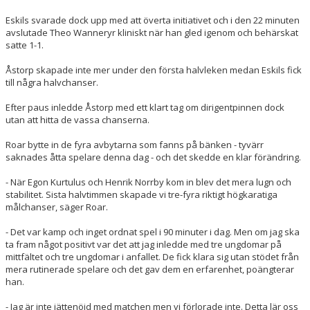
Eskils svarade dock upp med att överta initiativet och i den 22 minuten
avslutade Theo Wanneryr kliniskt när han gled igenom och behärskat
satte 1-1.
Åstorp skapade inte mer under den första halvleken medan Eskils fick
till några halvchanser.
Efter paus inledde Åstorp med ett klart tag om dirigentpinnen dock
utan att hitta de vassa chanserna.
Roar bytte in de fyra avbytarna som fanns på bänken - tyvärr
saknades åtta spelare denna dag - och det skedde en klar förändring.
- När Egon Kurtulus och Henrik Norrby kom in blev det mera lugn och
stabilitet. Sista halvtimmen skapade vi tre-fyra riktigt högkaratiga
målchanser, säger Roar.
- Det var kamp och inget ordnat spel i 90 minuter i dag. Men om jag ska
ta fram något positivt var det att jag inledde med tre ungdomar på
mittfältet och tre ungdomar i anfallet. De fick klara sig utan stödet från
mera rutinerade spelare och det gav dem en erfarenhet, poängterar
han.
- Jag är inte jättenöjd med matchen men vi förlorade inte. Detta lär oss