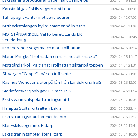
2024-04-16 11:29
Konstmål gav Eskils segern mot Lund
2024-04-13 00:31
Tuff uppgift väntar mot serieledaren
2024-04-12 07:00
Mittbackstalangen hyllar sammanhållningen
2024-04-10 21:02
MOTSTÅNDARKOLL: Väl förberett Lunds BK i
2024-04-09 20:45
serieledning
Imponerande segermatch mot Trollhättan
2024-04-06 20:14
Martin Pringle: ”Trollhättan en hård nöt att knäcka"
2024-04-05 14:17
Motståndarkoll: Vältränat Trollhättan siktar på toppen
2024-04-04 21:31
Slitvargen ”Cappe” spår en tuff serie
2024-04-02 21:01
Rasmus Wendt ansluter på lån från Landskrona BoIS
2024-03-26 12:00
Starkt försvarsjobb gav 1–1 mot BoIS
2024-03-25 21:54
Eskils vann välspelad träningsmatch
2024-03-07 10:09
Hampus Stoltz fortsätter i Eskils
2024-03-05 22:14
Eskils träningsmatchar mot Åstorp
2024-03-05 22:12
Klar Eskilsseger mot Hittarp
2024-03-02 17:41
Eskils träningsmöter åter Hittarp
2024-03-01 10:05