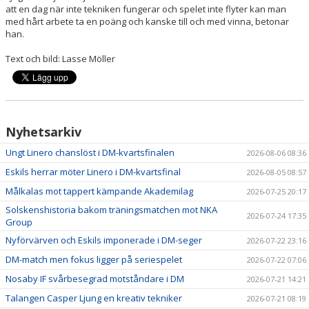
att en dag när inte tekniken fungerar och spelet inte flyter kan man
med hårt arbete ta en poäng och kanske till och med vinna, betonar
han.
Text och bild: Lasse Möller
Nyhetsarkiv
Ungt Linero chanslöst i DM-kvartsfinalen
2026-08-06 08:36
Eskils herrar möter Linero i DM-kvartsfinal
2026-08-05 08:57
Målkalas mot tappert kämpande Akademilag
2026-07-25 20:17
Solskenshistoria bakom träningsmatchen mot NKA
2026-07-24 17:35
Group
Nyförvärven och Eskils imponerade i DM-seger
2026-07-22 23:16
DM-match men fokus ligger på seriespelet
2026-07-22 07:06
Nosaby IF svårbesegrad motståndare i DM
2026-07-21 14:21
Talangen Casper Ljung en kreativ tekniker
2026-07-21 08:19