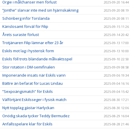
Orgie i målchanser men förlust
2025-09-20 16:44
”Jonthe” slarvar inte med sin hjärnskakning
2025-09-20 08:19
Schönberg inför Torslanda
2025-09-20 08:11
Känslosamt förväl för Filip
2025-09-15 11:26
Årets suraste förlust
2025-09-14 20:42
Trotjänaren Filip lämnar efter 23 år
2025-09-13 17:00
Eskils mot lag i hysterisk form
2025-09-13 10:00
Eskils föll trots bländande målvaktsspel
2025-09-10 22:50
Stor rotation i DM-semifinalen
2025-09-09 08:58
Imponerande insats när Eskils vann
2025-09-06 19:34
Bättre än befarat för Lucas Lindau
2025-09-04 16:16
”Sexpoängsmatch” för Eskils
2025-09-04 15:42
Välförtjänt Eskilsseger i fysisk match
2025-08-30 17:21
Nytt topplag gästar Harlyckan
2025-08-30 12:06
Onödig skada tycker Teddy Bermudez
2025-08-29 16:04
Anfallsspelare klar för Eskils
2025-08-28 21:46