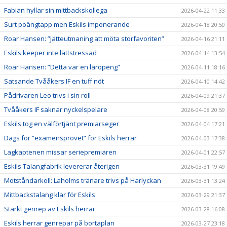
Fabian hyllar sin mittbackskollega
2026-04-22 11:33
Surt poängtapp men Eskils imponerande
2026-04-18 20:50
Roar Hansen: ”Jätteutmaning att möta storfavoriten”
2026-04-16 21:11
Eskils keeper inte lättstressad
2026-04-14 13:54
Roar Hansen: ”Detta var en läropeng”
2026-04-11 18:16
Satsande Tvååkers IF en tuff nöt
2026-04-10 14:42
Pådrivaren Leo trivs i sin roll
2026-04-09 21:37
Tvååkers IF saknar nyckelspelare
2026-04-08 20:59
Eskils tog en välförtjänt premiärseger
2026-04-04 17:21
Dags för ”examensprovet” för Eskils herrar
2026-04-03 17:38
Lagkaptenen missar seriepremiären
2026-04-01 22:57
Eskils Talangfabrik levererar återigen
2026-03-31 19:49
Motståndarkoll: Laholms tränare trivs på Harlyckan
2026-03-31 13:24
Mittbackstalang klar för Eskils
2026-03-29 21:37
Starkt genrep av Eskils herrar
2026-03-28 16:08
Eskils herrar genrepar på bortaplan
2026-03-27 23:18