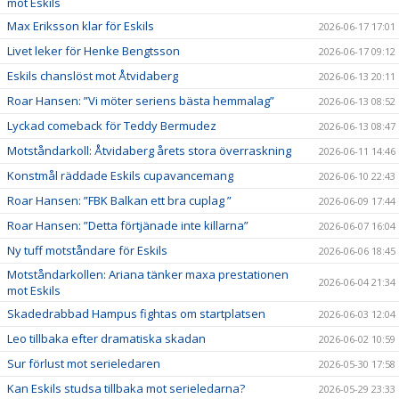
mot Eskils
Max Eriksson klar för Eskils
2026-06-17 17:01
Livet leker för Henke Bengtsson
2026-06-17 09:12
Eskils chanslöst mot Åtvidaberg
2026-06-13 20:11
Roar Hansen: ”Vi möter seriens bästa hemmalag”
2026-06-13 08:52
Lyckad comeback för Teddy Bermudez
2026-06-13 08:47
Motståndarkoll: Åtvidaberg årets stora överraskning
2026-06-11 14:46
Konstmål räddade Eskils cupavancemang
2026-06-10 22:43
Roar Hansen: ”FBK Balkan ett bra cuplag ”
2026-06-09 17:44
Roar Hansen: ”Detta förtjänade inte killarna”
2026-06-07 16:04
Ny tuff motståndare för Eskils
2026-06-06 18:45
Motståndarkollen: Ariana tänker maxa prestationen
2026-06-04 21:34
mot Eskils
Skadedrabbad Hampus fightas om startplatsen
2026-06-03 12:04
Leo tillbaka efter dramatiska skadan
2026-06-02 10:59
Sur förlust mot serieledaren
2026-05-30 17:58
Kan Eskils studsa tillbaka mot serieledarna?
2026-05-29 23:33