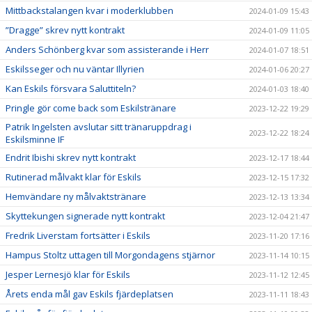
Mittbackstalangen kvar i moderklubben
2024-01-09 15:43
”Dragge” skrev nytt kontrakt
2024-01-09 11:05
Anders Schönberg kvar som assisterande i Herr
2024-01-07 18:51
Eskilsseger och nu väntar Illyrien
2024-01-06 20:27
Kan Eskils försvara Saluttiteln?
2024-01-03 18:40
Pringle gör come back som Eskilstränare
2023-12-22 19:29
Patrik Ingelsten avslutar sitt tränaruppdrag i
2023-12-22 18:24
Eskilsminne IF
Endrit Ibishi skrev nytt kontrakt
2023-12-17 18:44
Rutinerad målvakt klar för Eskils
2023-12-15 17:32
Hemvändare ny målvaktstränare
2023-12-13 13:34
Skyttekungen signerade nytt kontrakt
2023-12-04 21:47
Fredrik Liverstam fortsätter i Eskils
2023-11-20 17:16
Hampus Stoltz uttagen till Morgondagens stjärnor
2023-11-14 10:15
Jesper Lernesjö klar för Eskils
2023-11-12 12:45
Årets enda mål gav Eskils fjärdeplatsen
2023-11-11 18:43