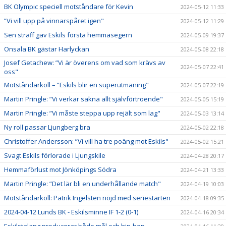
BK Olympic speciell motståndare för Kevin
2024-05-12 11:33
”Vi vill upp på vinnarspåret igen"
2024-05-12 11:29
Sen straff gav Eskils första hemmasegern
2024-05-09 19:37
Onsala BK gästar Harlyckan
2024-05-08 22:18
Josef Getachew: ”Vi är överens om vad som krävs av
2024-05-07 22:41
oss"
Motståndarkoll – ”Eskils blir en superutmaning"
2024-05-07 22:19
Martin Pringle: ”Vi verkar sakna allt självförtroende"
2024-05-05 15:19
Martin Pringle: ”Vi måste steppa upp rejält som lag"
2024-05-03 13:14
Ny roll passar Ljungberg bra
2024-05-02 22:18
Christoffer Andersson: ”Vi vill ha tre poäng mot Eskils"
2024-05-02 15:21
Svagt Eskils förlorade i Ljungskile
2024-04-28 20:17
Hemmaförlust mot Jönköpings Södra
2024-04-21 13:33
Martin Pringle: ”Det lär bli en underhållande match"
2024-04-19 10:03
Motståndarkoll: Patrik Ingelsten nöjd med seriestarten
2024-04-18 09:35
2024-04-12 Lunds BK - Eskilsminne IF 1-2 (0-1)
2024-04-16 20:34
Eskilstalang producerar både mål och hip-hop