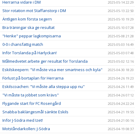
Herrarna vidare i DM
2025-05-14 22:29
Stor rotation mot Staffanstorp i DM
2025-05-13 22:50
Äntligen kom första segern
2025-05-10 19:29
Bra träningar ska ge resultat
2025-05-10 07:28
"Henke" peppar lagkompisarna
2025-05-08 21:28
0-0 i chansfattig match
2025-05-03 16:49
Inför Torslanda på Harlyckan!
2025-05-03 07:48
Målmedvetet arbete ger resultat för Torslanda
2025-05-02 12:16
Eskilskeepern: "VI måste visa mer smartness och kyla"
2025-04-30 18:20
Förlust på bortaplan för Herrarna
2025-04-26 19:23
Eskilscoachen: "Vi måste alla steppa upp nu"
2025-04-26 11:49
"Vi måste ta jobbet som krävs"
2025-04-26 07:12
Flygande start för FC Rosengård
2025-04-24 22:24
Snabba baklängesmål sänkte Eskils
2025-04-21 19:55
Inför J-Södra med Izet!
2025-04-21 00:16
Motståndarkollen: J-Södra
2025-04-19 08:37