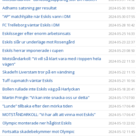
Adhams satsning ger resultat
2024-05-30 10:00
”AP” matchhjälte när Eskils vann i DM
2024-05-30 07:55
FC Trelleborg väntar Eskils i DM
2024-05-28 10:42
Eskilsseger efter enorm arbetsinsats
2024-05-25 16:33
Eskils slår ur underläge mot Rosengård
2024-05-23 22:37
Eskils herrar imponerade i cupen
2024-05-23 08:50
Motståndarkoll: ”Vi vill så klart vara med i toppen hela
2024-05-22 11:53
vägen”
Skadefri Liverstam tror på en vändning
2024-05-22 11:15
Tuff cupmatch väntar Eskils
2024-05-21 10:56
Bollen rullade inte Eskils väg på Harlyckan
2024-05-18 20:41
Martin Pringle: ”Vi kan inte snacka oss ur detta"
2024-05-17 07:00
”Lunde” tillbaka efter den mörka tiden
2024-05-17 06:49
MOTSTÅNDARKOLL: ”Vi har allt att vinna mot Eskils”
2024-05-17 06:47
Olympic monterade ner håglöst Eskils
2024-05-13 22:02
Fortsatta skadebekymmer mot Olympic
2024-05-12 11:45