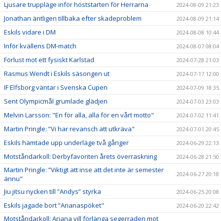
Ljusare truppläge inför höststarten för Herrarna
2024-08-09 21:23
Jonathan äntligen tillbaka efter skadeproblem
2024-08-09 21:14
Eskils vidare i DM
2024-08-08 10:44
Inför kvällens DM-match
2024-08-07 08:04
Förlust mot ett fysiskt Karlstad
2024-07-28 21:03
Rasmus Wendt i Eskils säsongen ut
2024-07-17 12:00
IF Elfsborg väntar i Svenska Cupen
2024-07-09 18:35
Sent Olympicmål grumlade glädjen
2024-07-03 23:03
Melvin Larsson: "En för alla, alla för en vårt motto"
2024-07-02 11:41
Martin Pringle: ”Vi har revansch att utkräva"
2024-07-01 20:45
Eskils hämtade upp underläge två gånger
2024-06-29 22:13
Motståndarkoll: Derbyfavoriten årets överraskning
2024-06-28 21:50
Martin Pringle: ”Viktigt att inse att det inte är semester
2024-06-27 20:18
ännu"
Jiu jitsu nycken till ”Andys” styrka
2024-06-25 20:08
Eskils jagade bort ”Arianaspöket"
2024-06-20 22:42
Motståndarkoll: Ariana vill förlänga segerraden mot