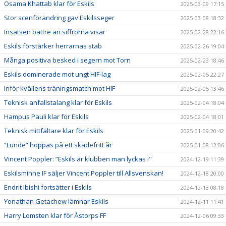
Osama Khattab klar för Eskils
2025-03-09 17:15
Stor scenförändring gav Eskilsseger
2025-03-08 18:32
Insatsen bättre än siffrorna visar
2025-02-28 22:16
Eskils förstärker herrarnas stab
2025-02-26 19:04
Många positiva besked i segern mot Torn
2025-02-23 18:46
Eskils dominerade mot ungt HIF-lag
2025-02-05 22:27
Inför kvällens träningsmatch mot HIF
2025-02-05 13:46
Teknisk anfallstalang klar för Eskils
2025-02-04 18:04
Hampus Pauli klar för Eskils
2025-02-04 18:01
Teknisk mittfältare klar för Eskils
2025-01-09 20:42
”Lunde” hoppas på ett skadefritt år
2025-01-08 12:06
Vincent Poppler: ”Eskils är klubben man lyckas i"
2024-12-19 11:39
Eskilsminne IF säljer Vincent Poppler till Allsvenskan!
2024-12-18 20:00
Endrit Ibishi fortsätter i Eskils
2024-12-13 08:18
Yonathan Getachew lämnar Eskils
2024-12-11 11:41
Harry Lomsten klar för Åstorps FF
2024-12-06 09:33