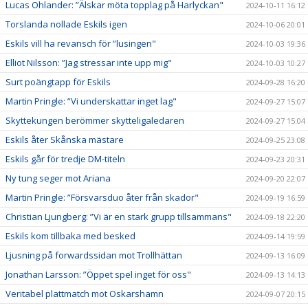
Lucas Ohlander: ”Älskar möta topplag på Harlyckan"
2024-10-11 16:12
Torslanda nollade Eskils igen
2024-10-06 20:01
Eskils vill ha revansch för ”lusingen"
2024-10-03 19:36
Elliot Nilsson: ”Jag stressar inte upp mig"
2024-10-03 10:27
Surt poängtapp för Eskils
2024-09-28 16:20
Martin Pringle: ”Vi underskattar inget lag"
2024-09-27 15:07
Skyttekungen berömmer skytteligaledaren
2024-09-27 15:04
Eskils åter Skånska mästare
2024-09-25 23:08
Eskils går för tredje DM-titeln
2024-09-23 20:31
Ny tung seger mot Ariana
2024-09-20 22:07
Martin Pringle: ”Försvarsduo åter från skador"
2024-09-19 16:59
Christian Ljungberg: ”Vi är en stark grupp tillsammans"
2024-09-18 22:20
Eskils kom tillbaka med besked
2024-09-14 19:59
Ljusning på forwardssidan mot Trollhättan
2024-09-13 16:09
Jonathan Larsson: ”Öppet spel inget för oss"
2024-09-13 14:13
Veritabel plattmatch mot Oskarshamn
2024-09-07 20:15