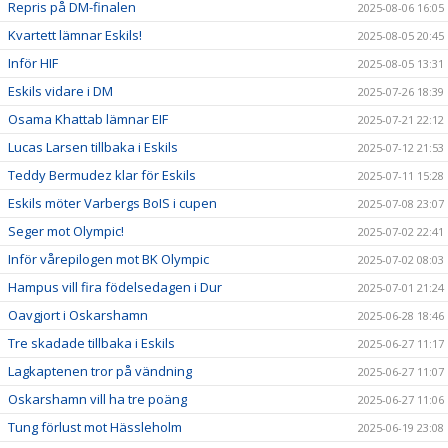
Repris på DM-finalen
2025-08-06 16:05
Kvartett lämnar Eskils!
2025-08-05 20:45
Inför HIF
2025-08-05 13:31
Eskils vidare i DM
2025-07-26 18:39
Osama Khattab lämnar EIF
2025-07-21 22:12
Lucas Larsen tillbaka i Eskils
2025-07-12 21:53
Teddy Bermudez klar för Eskils
2025-07-11 15:28
Eskils möter Varbergs BoIS i cupen
2025-07-08 23:07
Seger mot Olympic!
2025-07-02 22:41
Inför vårepilogen mot BK Olympic
2025-07-02 08:03
Hampus vill fira födelsedagen i Dur
2025-07-01 21:24
Oavgjort i Oskarshamn
2025-06-28 18:46
Tre skadade tillbaka i Eskils
2025-06-27 11:17
Lagkaptenen tror på vändning
2025-06-27 11:07
Oskarshamn vill ha tre poäng
2025-06-27 11:06
Tung förlust mot Hässleholm
2025-06-19 23:08