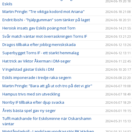
2024-06-19 20:18
Eskils
Martin Pringle: ”Tre viktiga kodord mot Ariana"
2024-06-18 21:08
Endrit Ibishi - ”hjälpgumman” som tänker på laget
2024-06-18 20:51
Heroisk insats gav Eskils poäng mot Torn
2024-06-14 21:55
Svår match väntar mot överraskningen Torns IF
2024-06-13 21:23
Dragos tillbaka efter jobbig meniskskada
2024-06-12 13:26
Superbygget Torns IF - ett starkt hemmalag
2024-06-12 13:11
Hat trick av Viktor Åkerman i DM-seger
2024-06-11 22:45
V Ingelstad gästar Eskils i DM
2024-06-10 20:17
Eskils imponerade i tredje raka segern
2024-06-08 22:20
Martin Pringle: ”Bara att gå ut och tro på det vi gör"
2024-06-07 19:08
Hampus trivs med sin utveckling
2024-06-07 18:49
Norrby IF tillbaka efter djup svacka
2024-06-07 18:29
Årets bästa spel gav ny seger
2024-06-01 19:15
Tufft matchande för Eskilsminne när Oskarshamn
2024-05-31 15:13
väntar
Motståndarkoll - Landslagsuppdrag stör BK Häcken
2024-05-31 14:52