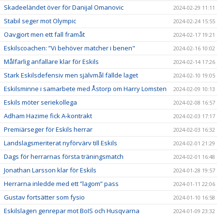
Skadeeländet över för Danijal Omanovic
2024-02-29 11:11
Stabil seger mot Olympic
2024-02-24 15:55
Oavgjort men ett fall framåt
2024-02-17 19:21
Eskilscoachen: ”Vi behöver matcher i benen"
2024-02-16 10:02
Målfarlig anfallare klar för Eskils
2024-02-14 17:26
Stark Eskilsdefensiv men självmål fällde laget
2024-02-10 19:05
Eskilsminne i samarbete med Åstorp om Harry Lomsten
2024-02-09 10:13
Eskils möter seriekollega
2024-02-08 16:57
Adham Hazime fick A-kontrakt
2024-02-03 17:17
Premiärseger för Eskils herrar
2024-02-03 16:32
Landslagsmeriterat nyförvärv till Eskils
2024-02-01 21:29
Dags för herrarnas första träningsmatch
2024-02-01 16:48
Jonathan Larsson klar för Eskils
2024-01-28 19:57
Herrarna inledde med ett ”lagom” pass
2024-01-11 22:06
Gustav fortsätter som fysio
2024-01-10 16:58
Eskilslagen genrepar mot BoIS och Husqvarna
2024-01-09 23:32