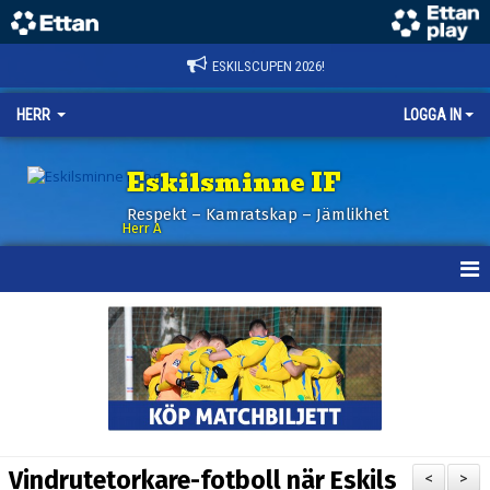
ESKILSCUPEN 2026!
HERR
LOGGA IN
Eskilsminne IF
Respekt – Kamratskap – Jämlikhet
Herr A
HEM
KALENDER
NYHETER
TRUPPEN
Vindrutetorkare-fotboll när Eskils
<
>