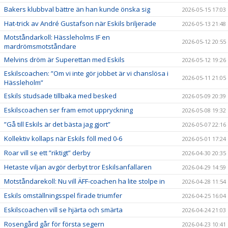
Bakers klubbval bättre än han kunde önska sig
2026-05-15 17:03
Hat-trick av André Gustafson när Eskils briljerade
2026-05-13 21:48
Motståndarkoll: Hässleholms IF en
2026-05-12 20:55
mardrömsmotståndare
Melvins dröm är Superettan med Eskils
2026-05-12 19:26
Eskilscoachen: ”Om vi inte gör jobbet är vi chanslösa i
2026-05-11 21:05
Hässleholm”
Eskils studsade tillbaka med besked
2026-05-09 20:39
Eskilscoachen ser fram emot uppryckning
2026-05-08 19:32
”Gå till Eskils är det bästa jag gjort”
2026-05-07 22:16
Kollektiv kollaps när Eskils föll med 0-6
2026-05-01 17:24
Roar vill se ett ”riktigt” derby
2026-04-30 20:35
Hetaste viljan avgör derbyt tror Eskilsanfallaren
2026-04-29 14:59
Motståndarekoll: Nu vill ÄFF-coachen ha lite stolpe in
2026-04-28 11:54
Eskils omställningsspel firade triumfer
2026-04-25 16:04
Eskilscoachen vill se hjärta och smärta
2026-04-24 21:03
Rosengård går för första segern
2026-04-23 10:41