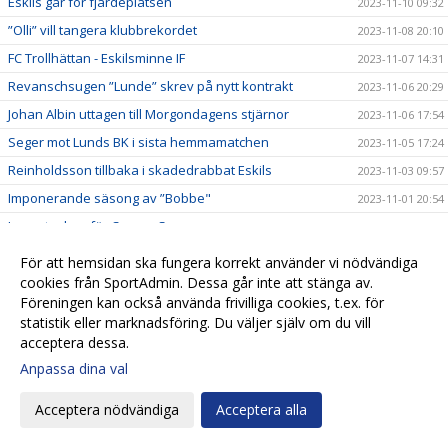
Eskils går för fjärdeplatsen
2023-11-10 09:32
”Olli” vill tangera klubbrekordet
2023-11-08 20:10
FC Trollhättan - Eskilsminne IF
2023-11-07 14:31
Revanschsugen ”Lunde” skrev på nytt kontrakt
2023-11-06 20:29
Johan Albin uttagen till Morgondagens stjärnor
2023-11-06 17:54
Seger mot Lunds BK i sista hemmamatchen
2023-11-05 17:24
Reinholdsson tillbaka i skadedrabbat Eskils
2023-11-03 09:57
Imponerande säsong av ”Bobbe"
2023-11-01 20:54
Ingen tvekan för Casper Seger
2023-10-31 21:00
Eskilsminne IF - Lunds BK
2023-10-30 13:10
För att hemsidan ska fungera korrekt använder vi nödvändiga
Eskilscoachen: ”Vi förtjänade inte förlora"
cookies från SportAdmin. Dessa går inte att stänga av.
2023-10-29 19:16
Föreningen kan också använda frivilliga cookies, t.ex. för
Lagkaptenen signerade nytt kontrakt
2023-10-28 20:26
statistik eller marknadsföring. Du väljer själv om du vill
Omtumlande tid för Lucas Ohlander
2023-10-27 12:05
acceptera dessa.
Eskilscoachen: ”Hoppas räta ut frågetecken"
2023-10-26 22:58
Anpassa dina val
Josef Getachew fortsätter i Eskils
2023-10-25 09:50
Acceptera nödvändiga
Acceptera alla
Falkenbergs FF - Eskilsminne IF
2023-10-23 12:30