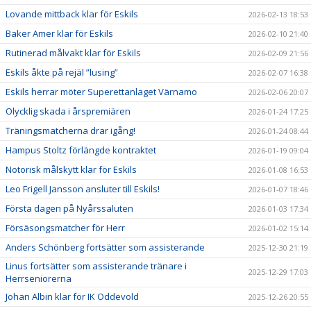
Lovande mittback klar för Eskils
2026-02-13 18:53
Baker Amer klar för Eskils
2026-02-10 21:40
Rutinerad målvakt klar för Eskils
2026-02-09 21:56
Eskils åkte på rejäl ”lusing”
2026-02-07 16:38
Eskils herrar möter Superettanlaget Värnamo
2026-02-06 20:07
Olycklig skada i årspremiären
2026-01-24 17:25
Träningsmatcherna drar igång!
2026-01-24 08:44
Hampus Stoltz förlängde kontraktet
2026-01-19 09:04
Notorisk målskytt klar för Eskils
2026-01-08 16:53
Leo Frigell Jansson ansluter till Eskils!
2026-01-07 18:46
Första dagen på Nyårssaluten
2026-01-03 17:34
Försäsongsmatcher för Herr
2026-01-02 15:14
Anders Schönberg fortsätter som assisterande
2025-12-30 21:19
Linus fortsätter som assisterande tränare i
2025-12-29 17:03
Herrseniorerna
Johan Albin klar för IK Oddevold
2025-12-26 20:55