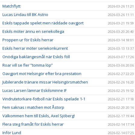
Matchflytt
2026-03-26 11:21
Lucas Lindau till BK Astrio
2026-03-26 11:11
Eskils tappade spelet men räddade oavgjort
2026-03-21 19:59
Eskils möter ännu en seriekollega
2026-03-20 20:40
Proppen ur för Eskils herrar
2026-03-14 18:01
Eskils herrar möter seriekonkurrent
2026-03-13 13:37
Onödiga baklängesmål när Eskils föll
2026-03-07 17:26
Roar vill se fler ”tomma löp”
2026-03-06 20:06
Oavgjort mot Helsingör efter bra prestation
2026-02-27 22:23
Jubilerande tränare missar Helsingörsmatchen
2026-02-26 16:20
Lucas Larsen lämnar Eskilsminne IF
2026-02-25 19:52
Vindrutetorkare-fotboll när Eskils spelade 1-1
2026-02-21 17:18
Fem saknas i matchen mot Åstorp
2026-02-20 20:16
Välkommen hem till Eskils, Axel Sjöberg!
2026-02-17 19:44
Flera steg framåt för Eskils herrar
2026-02-14 17:14
Inför Lund
2026-02-14 07:25