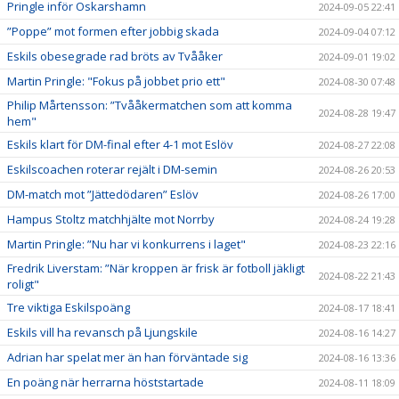
Pringle inför Oskarshamn
2024-09-05 22:41
”Poppe” mot formen efter jobbig skada
2024-09-04 07:12
Eskils obesegrade rad bröts av Tvååker
2024-09-01 19:02
Martin Pringle: "Fokus på jobbet prio ett"
2024-08-30 07:48
Philip Mårtensson: ”Tvååkermatchen som att komma
2024-08-28 19:47
hem"
Eskils klart för DM-final efter 4-1 mot Eslöv
2024-08-27 22:08
Eskilscoachen roterar rejält i DM-semin
2024-08-26 20:53
DM-match mot ”Jättedödaren” Eslöv
2024-08-26 17:00
Hampus Stoltz matchhjälte mot Norrby
2024-08-24 19:28
Martin Pringle: ”Nu har vi konkurrens i laget"
2024-08-23 22:16
Fredrik Liverstam: ”När kroppen är frisk är fotboll jäkligt
2024-08-22 21:43
roligt"
Tre viktiga Eskilspoäng
2024-08-17 18:41
Eskils vill ha revansch på Ljungskile
2024-08-16 14:27
Adrian har spelat mer än han förväntade sig
2024-08-16 13:36
En poäng när herrarna höststartade
2024-08-11 18:09