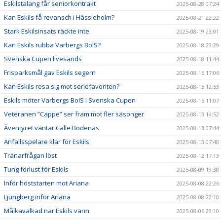
Eskilstalang får seniorkontrakt
2025-08-28 07:24
Kan Eskils få revansch i Hässleholm?
2025-08-21 22:22
Stark Eskilsinsats räckte inte
2025-08-19 23:01
Kan Eskils rubba Varbergs BoIS?
2025-08-18 23:29
Svenska Cupen livesänds
2025-08-18 11:44
Frisparksmål gav Eskils segern
2025-08-16 17:06
Kan Eskils resa sig mot seriefavoriten?
2025-08-15 12:53
Eskils möter Varbergs BoIS i Svenska Cupen
2025-08-15 11:07
Veteranen ”Cappe” ser fram mot fler säsonger
2025-08-13 14:52
Äventyret väntar Calle Bodenäs
2025-08-13 07:44
Anfallsspelare klar för Eskils
2025-08-13 07:40
Tränarfrågan löst
2025-08-12 17:13
Tung förlust för Eskils
2025-08-09 19:38
Inför höststarten mot Ariana
2025-08-08 22:26
Ljungberg inför Ariana
2025-08-08 22:10
Målkavalkad när Eskils vann
2025-08-06 23:10