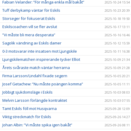
Fabian Velander: ”För många enkla mål bakåt”
2025-10-24 15:54
Tuff derbykamp väntar för Eskils
2025-10-23 20:39
Storseger för fokuserat Eskils
2025-10-18 19:50
Eskilscoachen vill se fler avslut
2025-10-17 13:11
”Vi måste bli mera desperata”
2025-10-16 16:46
Sagolik vändning av Eskils damer
2025-10-12 15:59
0-3 motsvarar inte insatsen mot Ljungskile
2025-10-11 16:38
Ljungskilematchen inspirerande tycker Elliot
2025-10-09 21:34
Årets svåraste match väntar herrarna
2025-10-09 21:28
Firma Larsson/Lindahl fixade segern
2025-10-05 20:21
Josef Getachew: ”Nu måste poängen komma”
2025-10-05 11:11
Jobbigt sjukdomsläge i Eskils
2025-10-03 08:03
Melvin Larsson förlängde kontraktet
2025-10-03 07:55
Tamt Eskils föll mot Husqvarna
2025-09-28 12:09
Viktig streckmatch för Eskils
2025-09-26 14:27
Johan Albin: ”Vi måste spika igen bakåt”
2025-09-26 08:11