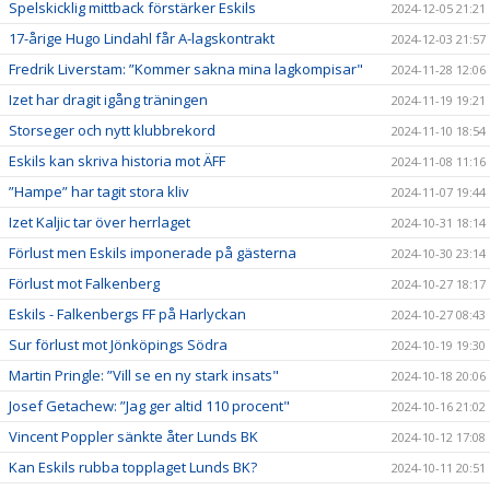
Spelskicklig mittback förstärker Eskils
2024-12-05 21:21
17-årige Hugo Lindahl får A-lagskontrakt
2024-12-03 21:57
Fredrik Liverstam: ”Kommer sakna mina lagkompisar"
2024-11-28 12:06
Izet har dragit igång träningen
2024-11-19 19:21
Storseger och nytt klubbrekord
2024-11-10 18:54
Eskils kan skriva historia mot ÄFF
2024-11-08 11:16
”Hampe” har tagit stora kliv
2024-11-07 19:44
Izet Kaljic tar över herrlaget
2024-10-31 18:14
Förlust men Eskils imponerade på gästerna
2024-10-30 23:14
Förlust mot Falkenberg
2024-10-27 18:17
Eskils - Falkenbergs FF på Harlyckan
2024-10-27 08:43
Sur förlust mot Jönköpings Södra
2024-10-19 19:30
Martin Pringle: ”Vill se en ny stark insats"
2024-10-18 20:06
Josef Getachew: ”Jag ger altid 110 procent"
2024-10-16 21:02
Vincent Poppler sänkte åter Lunds BK
2024-10-12 17:08
Kan Eskils rubba topplaget Lunds BK?
2024-10-11 20:51