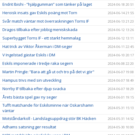
Endrit Ibishi - ”hjälpgumman” som tänker på laget
2024-06-18 20:51
Heroisk insats gav Eskils poäng mot Torn
2024-06-14 21:55
Svår match väntar mot överraskningen Torns IF
2024-06-13 21:23
Dragos tillbaka efter jobbig meniskskada
2024-06-12 13:26
Superbygget Torns IF - ett starkt hemmalag
2024-06-12 13:11
Hat trick av Viktor Åkerman i DM-seger
2024-06-11 22:45
V Ingelstad gästar Eskils i DM
2024-06-10 20:17
Eskils imponerade i tredje raka segern
2024-06-08 22:20
Martin Pringle: ”Bara att gå ut och tro på det vi gör"
2024-06-07 19:08
Hampus trivs med sin utveckling
2024-06-07 18:49
Norrby IF tillbaka efter djup svacka
2024-06-07 18:29
Årets bästa spel gav ny seger
2024-06-01 19:15
Tufft matchande för Eskilsminne när Oskarshamn
2024-05-31 15:13
väntar
Motståndarkoll - Landslagsuppdrag stör BK Häcken
2024-05-31 14:52
Adhams satsning ger resultat
2024-05-30 10:00