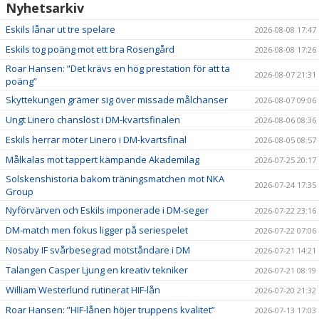
Nyhetsarkiv
Eskils lånar ut tre spelare
2026-08-08 17:47
Eskils tog poäng mot ett bra Rosengård
2026-08-08 17:26
Roar Hansen: ”Det krävs en hög prestation för att ta
2026-08-07 21:31
poäng”
Skyttekungen grämer sig över missade målchanser
2026-08-07 09:06
Ungt Linero chanslöst i DM-kvartsfinalen
2026-08-06 08:36
Eskils herrar möter Linero i DM-kvartsfinal
2026-08-05 08:57
Målkalas mot tappert kämpande Akademilag
2026-07-25 20:17
Solskenshistoria bakom träningsmatchen mot NKA
2026-07-24 17:35
Group
Nyförvärven och Eskils imponerade i DM-seger
2026-07-22 23:16
DM-match men fokus ligger på seriespelet
2026-07-22 07:06
Nosaby IF svårbesegrad motståndare i DM
2026-07-21 14:21
Talangen Casper Ljung en kreativ tekniker
2026-07-21 08:19
William Westerlund rutinerat HIF-lån
2026-07-20 21:32
Roar Hansen: ”HIF-lånen höjer truppens kvalitet”
2026-07-13 17:03