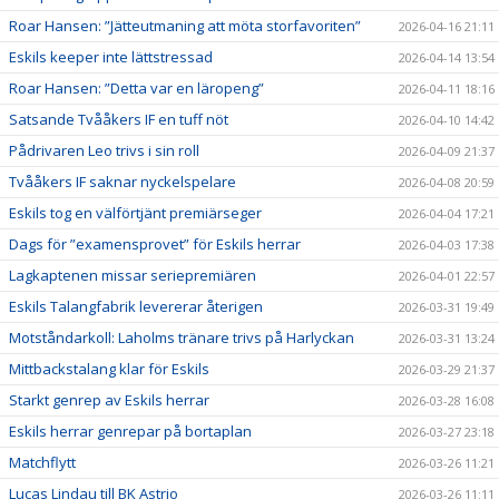
Roar Hansen: ”Jätteutmaning att möta storfavoriten”
2026-04-16 21:11
Eskils keeper inte lättstressad
2026-04-14 13:54
Roar Hansen: ”Detta var en läropeng”
2026-04-11 18:16
Satsande Tvååkers IF en tuff nöt
2026-04-10 14:42
Pådrivaren Leo trivs i sin roll
2026-04-09 21:37
Tvååkers IF saknar nyckelspelare
2026-04-08 20:59
Eskils tog en välförtjänt premiärseger
2026-04-04 17:21
Dags för ”examensprovet” för Eskils herrar
2026-04-03 17:38
Lagkaptenen missar seriepremiären
2026-04-01 22:57
Eskils Talangfabrik levererar återigen
2026-03-31 19:49
Motståndarkoll: Laholms tränare trivs på Harlyckan
2026-03-31 13:24
Mittbackstalang klar för Eskils
2026-03-29 21:37
Starkt genrep av Eskils herrar
2026-03-28 16:08
Eskils herrar genrepar på bortaplan
2026-03-27 23:18
Matchflytt
2026-03-26 11:21
Lucas Lindau till BK Astrio
2026-03-26 11:11