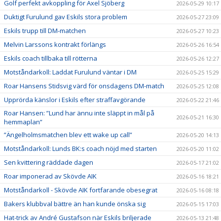
Golf perfekt avkoppling för Axel Sjöberg
2026-05-29 10:17
Duktigt Furulund gav Eskils stora problem
2026-05-27 23:09
Eskils trupp till DM-matchen
2026-05-27 10:23
Melvin Larssons kontrakt förlängs
2026-05-26 16:54
Eskils coach tillbaka till rötterna
2026-05-26 12:27
Motståndarkoll: Laddat Furulund väntar i DM
2026-05-25 15:29
Roar Hansens Stidsvig värd för onsdagens DM-match
2026-05-25 12:08
Upprörda känslor i Eskils efter straffavgörande
2026-05-22 21:46
Roar Hansen: ”Lund har ännu inte släppt in mål på
2026-05-21 16:30
hemmaplan”
”Ängelholmsmatchen blev ett wake up call”
2026-05-20 14:13
Motståndarkoll: Lunds BK:s coach nöjd med starten
2026-05-20 11:02
Sen kvittering räddade dagen
2026-05-17 21:02
Roar imponerad av Skövde AIK
2026-05-16 18:21
Motståndarkoll - Skövde AIK fortfarande obesegrat
2026-05-16 08:18
Bakers klubbval bättre än han kunde önska sig
2026-05-15 17:03
Hat-trick av André Gustafson när Eskils briljerade
2026-05-13 21:48