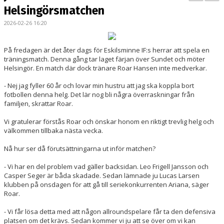
BILDGALLERI
Helsingörsmatchen
2026-02-26 16:20
KONTAKT
MATCHER
På fredagen är det åter dags för Eskilsminne IF:s herrar att spela en
träningsmatch. Denna gång tar laget färjan över Sundet och möter
Helsingör. En match där dock tränare Roar Hansen inte medverkar.
ETTAN SÖDRA
- Nej jag fyller 60 år och lovar min hustru att jag ska koppla bort
fotbollen denna helg. Det lär nog bli några överraskningar från
familjen, skrattar Roar.
Vi gratulerar förstås Roar och önskar honom en riktigt trevlig helg och
välkommen tillbaka nästa vecka.
Nå hur ser då förutsättningarna ut inför matchen?
- Vi har en del problem vad gäller backsidan. Leo Frigell Jansson och
Casper Seger är båda skadade. Sedan lämnade ju Lucas Larsen
klubben på onsdagen för att gå till seriekonkurrenten Ariana, säger
Roar.
- Vi får lösa detta med att någon allroundspelare får ta den defensiva
platsen om det krävs. Sedan kommer vi ju att se över om vi kan