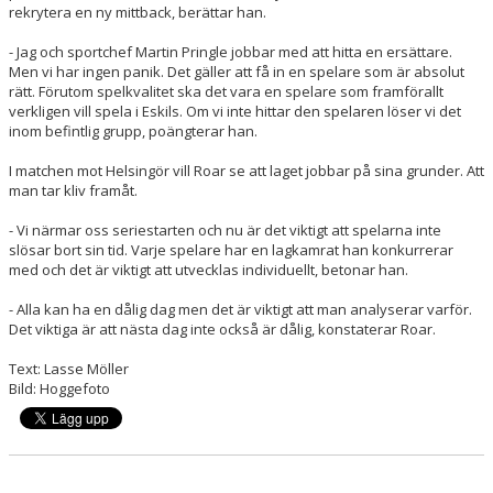
rekrytera en ny mittback, berättar han.
- Jag och sportchef Martin Pringle jobbar med att hitta en ersättare.
Men vi har ingen panik. Det gäller att få in en spelare som är absolut
rätt. Förutom spelkvalitet ska det vara en spelare som framförallt
verkligen vill spela i Eskils. Om vi inte hittar den spelaren löser vi det
inom befintlig grupp, poängterar han.
I matchen mot Helsingör vill Roar se att laget jobbar på sina grunder. Att
man tar kliv framåt.
- Vi närmar oss seriestarten och nu är det viktigt att spelarna inte
slösar bort sin tid. Varje spelare har en lagkamrat han konkurrerar
med och det är viktigt att utvecklas individuellt, betonar han.
- Alla kan ha en dålig dag men det är viktigt att man analyserar varför.
Det viktiga är att nästa dag inte också är dålig, konstaterar Roar.
Text: Lasse Möller
Bild: Hoggefoto