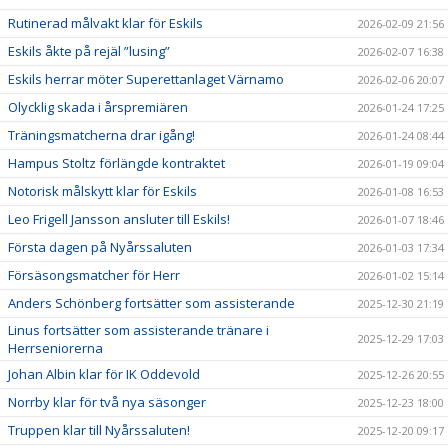
Rutinerad målvakt klar för Eskils
2026-02-09 21:56
Eskils åkte på rejäl ”lusing”
2026-02-07 16:38
Eskils herrar möter Superettanlaget Värnamo
2026-02-06 20:07
Olycklig skada i årspremiären
2026-01-24 17:25
Träningsmatcherna drar igång!
2026-01-24 08:44
Hampus Stoltz förlängde kontraktet
2026-01-19 09:04
Notorisk målskytt klar för Eskils
2026-01-08 16:53
Leo Frigell Jansson ansluter till Eskils!
2026-01-07 18:46
Första dagen på Nyårssaluten
2026-01-03 17:34
Försäsongsmatcher för Herr
2026-01-02 15:14
Anders Schönberg fortsätter som assisterande
2025-12-30 21:19
Linus fortsätter som assisterande tränare i
2025-12-29 17:03
Herrseniorerna
Johan Albin klar för IK Oddevold
2025-12-26 20:55
Norrby klar för två nya säsonger
2025-12-23 18:00
Truppen klar till Nyårssaluten!
2025-12-20 09:17