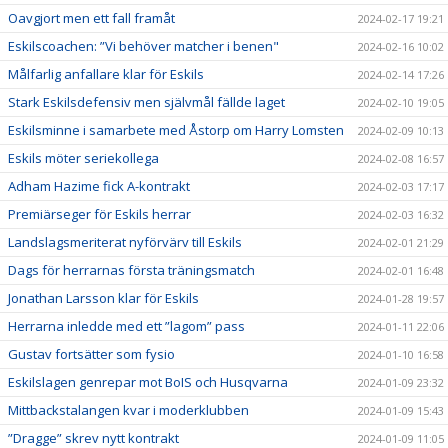
Oavgjort men ett fall framåt
2024-02-17 19:21
Eskilscoachen: ”Vi behöver matcher i benen"
2024-02-16 10:02
Målfarlig anfallare klar för Eskils
2024-02-14 17:26
Stark Eskilsdefensiv men självmål fällde laget
2024-02-10 19:05
Eskilsminne i samarbete med Åstorp om Harry Lomsten
2024-02-09 10:13
Eskils möter seriekollega
2024-02-08 16:57
Adham Hazime fick A-kontrakt
2024-02-03 17:17
Premiärseger för Eskils herrar
2024-02-03 16:32
Landslagsmeriterat nyförvärv till Eskils
2024-02-01 21:29
Dags för herrarnas första träningsmatch
2024-02-01 16:48
Jonathan Larsson klar för Eskils
2024-01-28 19:57
Herrarna inledde med ett ”lagom” pass
2024-01-11 22:06
Gustav fortsätter som fysio
2024-01-10 16:58
Eskilslagen genrepar mot BoIS och Husqvarna
2024-01-09 23:32
Mittbackstalangen kvar i moderklubben
2024-01-09 15:43
”Dragge” skrev nytt kontrakt
2024-01-09 11:05