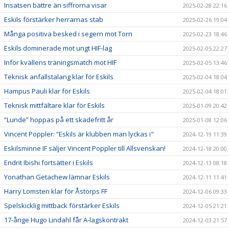
Insatsen bättre än siffrorna visar
2025-02-28 22:16
Eskils förstärker herrarnas stab
2025-02-26 19:04
Många positiva besked i segern mot Torn
2025-02-23 18:46
Eskils dominerade mot ungt HIF-lag
2025-02-05 22:27
Inför kvällens träningsmatch mot HIF
2025-02-05 13:46
Teknisk anfallstalang klar för Eskils
2025-02-04 18:04
Hampus Pauli klar för Eskils
2025-02-04 18:01
Teknisk mittfältare klar för Eskils
2025-01-09 20:42
”Lunde” hoppas på ett skadefritt år
2025-01-08 12:06
Vincent Poppler: ”Eskils är klubben man lyckas i"
2024-12-19 11:39
Eskilsminne IF säljer Vincent Poppler till Allsvenskan!
2024-12-18 20:00
Endrit Ibishi fortsätter i Eskils
2024-12-13 08:18
Yonathan Getachew lämnar Eskils
2024-12-11 11:41
Harry Lomsten klar för Åstorps FF
2024-12-06 09:33
Spelskicklig mittback förstärker Eskils
2024-12-05 21:21
17-årige Hugo Lindahl får A-lagskontrakt
2024-12-03 21:57