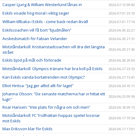
Casper Ljung & William Westerlund lånas in
2026-07-13 09:00
Eskils visade hög moral i viktig seger
2026-07-01 23:10
William tillbaka i Eskils - come back redan ikväll
2026-07-01 17:16
Eskilscoachen vill få bort ”bjudmålen”
2026-06-30 22:21
Avskedsmatch för Fabian Velander
2026-06-30 21:51
Motståndarkoll: Kristianstadcoachen vill dra det längsta
2026-06-29 21:50
strået
Eskils bjöd på mål och förlorade
2026-06-28 20:06
Motståndarkoll: Olympics tränare har bra koll på Eskils
2026-06-27 23:53
Kan Eskils vända bortatrenden mot Olympic?
2026-06-27 15:41
Elliot Hintsa: ”Jag ger alltid allt för laget”
2026-06-24 10:11
Johanna Olsson: "De senaste matcherna har vi hittat ett
2026-06-23 09:59
lugn"
Roar Hansen: ”Inte plats för några om och men”
2026-06-18 09:15
Motståndarkoll: FC Trollhättan hoppas spelet lossnar
2026-06-17 19:54
mot Eskils
Max Eriksson klar för Eskils
2026-06-17 17:01