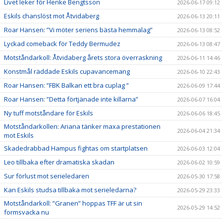
Livet leker för Henke Bengtsson
2026-06-17 09:12
Eskils chanslöst mot Åtvidaberg
2026-06-13 20:11
Roar Hansen: ”Vi möter seriens bästa hemmalag”
2026-06-13 08:52
Lyckad comeback för Teddy Bermudez
2026-06-13 08:47
Motståndarkoll: Åtvidaberg årets stora överraskning
2026-06-11 14:46
Konstmål räddade Eskils cupavancemang
2026-06-10 22:43
Roar Hansen: ”FBK Balkan ett bra cuplag ”
2026-06-09 17:44
Roar Hansen: ”Detta förtjänade inte killarna”
2026-06-07 16:04
Ny tuff motståndare för Eskils
2026-06-06 18:45
Motståndarkollen: Ariana tänker maxa prestationen
2026-06-04 21:34
mot Eskils
Skadedrabbad Hampus fightas om startplatsen
2026-06-03 12:04
Leo tillbaka efter dramatiska skadan
2026-06-02 10:59
Sur förlust mot serieledaren
2026-05-30 17:58
Kan Eskils studsa tillbaka mot serieledarna?
2026-05-29 23:33
Motståndarkoll: ”Granen” hoppas TFF är ut sin
2026-05-29 14:52
formsvacka nu