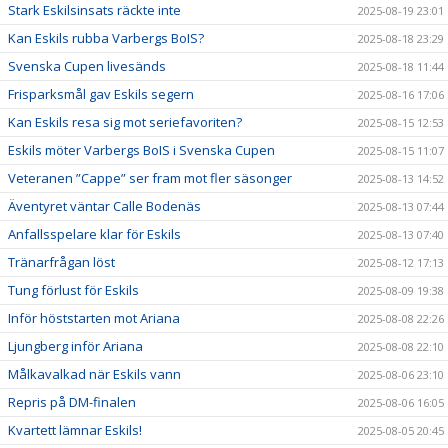
Stark Eskilsinsats räckte inte
2025-08-19 23:01
Kan Eskils rubba Varbergs BoIS?
2025-08-18 23:29
Svenska Cupen livesänds
2025-08-18 11:44
Frisparksmål gav Eskils segern
2025-08-16 17:06
Kan Eskils resa sig mot seriefavoriten?
2025-08-15 12:53
Eskils möter Varbergs BoIS i Svenska Cupen
2025-08-15 11:07
Veteranen ”Cappe” ser fram mot fler säsonger
2025-08-13 14:52
Äventyret väntar Calle Bodenäs
2025-08-13 07:44
Anfallsspelare klar för Eskils
2025-08-13 07:40
Tränarfrågan löst
2025-08-12 17:13
Tung förlust för Eskils
2025-08-09 19:38
Inför höststarten mot Ariana
2025-08-08 22:26
Ljungberg inför Ariana
2025-08-08 22:10
Målkavalkad när Eskils vann
2025-08-06 23:10
Repris på DM-finalen
2025-08-06 16:05
Kvartett lämnar Eskils!
2025-08-05 20:45