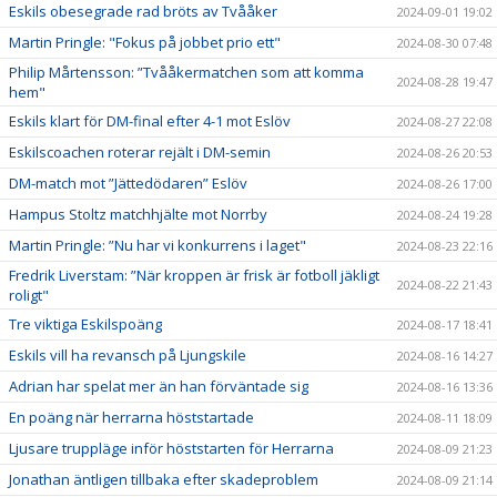
Eskils obesegrade rad bröts av Tvååker
2024-09-01 19:02
Martin Pringle: "Fokus på jobbet prio ett"
2024-08-30 07:48
Philip Mårtensson: ”Tvååkermatchen som att komma
2024-08-28 19:47
hem"
Eskils klart för DM-final efter 4-1 mot Eslöv
2024-08-27 22:08
Eskilscoachen roterar rejält i DM-semin
2024-08-26 20:53
DM-match mot ”Jättedödaren” Eslöv
2024-08-26 17:00
Hampus Stoltz matchhjälte mot Norrby
2024-08-24 19:28
Martin Pringle: ”Nu har vi konkurrens i laget"
2024-08-23 22:16
Fredrik Liverstam: ”När kroppen är frisk är fotboll jäkligt
2024-08-22 21:43
roligt"
Tre viktiga Eskilspoäng
2024-08-17 18:41
Eskils vill ha revansch på Ljungskile
2024-08-16 14:27
Adrian har spelat mer än han förväntade sig
2024-08-16 13:36
En poäng när herrarna höststartade
2024-08-11 18:09
Ljusare truppläge inför höststarten för Herrarna
2024-08-09 21:23
Jonathan äntligen tillbaka efter skadeproblem
2024-08-09 21:14