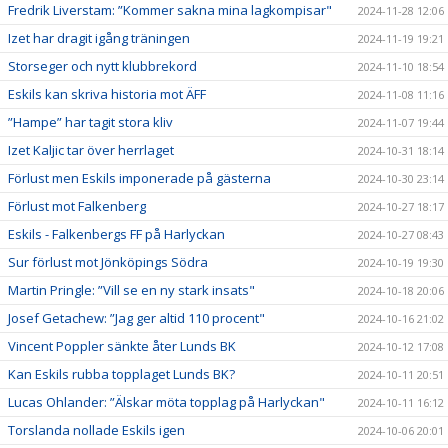
Fredrik Liverstam: ”Kommer sakna mina lagkompisar"
2024-11-28 12:06
Izet har dragit igång träningen
2024-11-19 19:21
Storseger och nytt klubbrekord
2024-11-10 18:54
Eskils kan skriva historia mot ÄFF
2024-11-08 11:16
”Hampe” har tagit stora kliv
2024-11-07 19:44
Izet Kaljic tar över herrlaget
2024-10-31 18:14
Förlust men Eskils imponerade på gästerna
2024-10-30 23:14
Förlust mot Falkenberg
2024-10-27 18:17
Eskils - Falkenbergs FF på Harlyckan
2024-10-27 08:43
Sur förlust mot Jönköpings Södra
2024-10-19 19:30
Martin Pringle: ”Vill se en ny stark insats"
2024-10-18 20:06
Josef Getachew: ”Jag ger altid 110 procent"
2024-10-16 21:02
Vincent Poppler sänkte åter Lunds BK
2024-10-12 17:08
Kan Eskils rubba topplaget Lunds BK?
2024-10-11 20:51
Lucas Ohlander: ”Älskar möta topplag på Harlyckan"
2024-10-11 16:12
Torslanda nollade Eskils igen
2024-10-06 20:01