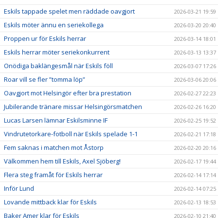
Eskils tappade spelet men räddade oavgjort
2026-03-21 19:59
Eskils möter ännu en seriekollega
2026-03-20 20:40
Proppen ur för Eskils herrar
2026-03-14 18:01
Eskils herrar möter seriekonkurrent
2026-03-13 13:37
Onödiga baklängesmål när Eskils föll
2026-03-07 17:26
Roar vill se fler ”tomma löp”
2026-03-06 20:06
Oavgjort mot Helsingör efter bra prestation
2026-02-27 22:23
Jubilerande tränare missar Helsingörsmatchen
2026-02-26 16:20
Lucas Larsen lämnar Eskilsminne IF
2026-02-25 19:52
Vindrutetorkare-fotboll när Eskils spelade 1-1
2026-02-21 17:18
Fem saknas i matchen mot Åstorp
2026-02-20 20:16
Välkommen hem till Eskils, Axel Sjöberg!
2026-02-17 19:44
Flera steg framåt för Eskils herrar
2026-02-14 17:14
Inför Lund
2026-02-14 07:25
Lovande mittback klar för Eskils
2026-02-13 18:53
Baker Amer klar för Eskils
2026-02-10 21:40