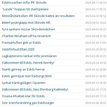
Eskilscoachen inför IFK Skövde
2025-04-11 20:14
"Lunde" hoppas bli startspelare
2025-04-11 00:12
Motståndarkollen: IFK Skövde bättre än resultaten
2025-04-10 08:52
Bittert poängtapp mot Skövde AIK
2025-04-05 16:02
Fyra spelare missar Skövdematchen
2025-04-05 00:33
Charbel Abraham vill ha revansch
2025-04-04 13:52
Premiärluften gick ur Eskils
2025-03-29 17:00
Väskförbud Ettan 2025
2025-03-29 09:52
Lagkaptenens tankar inför premiären
2025-03-28 20:29
Välkommen till Eskils, Henrik Norrby!
2025-03-25 14:56
Starkt genrep av Eskils herrar
2025-03-22 20:08
Eskils genrepar mot Varbergs BoIS
2025-03-21 20:09
Lyckat träningsläger i Spanien
2025-03-15 18:59
Välkommen till Eskils, Neo Ehrnborg Kallmeby!
2025-03-10 17:35
Osama Khattab klar för Eskils
2025-03-09 17:15
Stor scenförändring gav Eskilsseger
2025-03-08 18:32