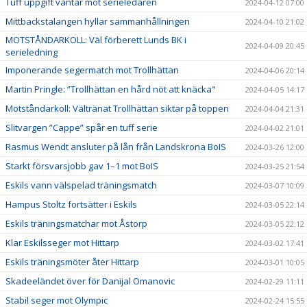
Tuff uppgift väntar mot serieledaren
2024-04-12 07:00
Mittbackstalangen hyllar sammanhållningen
2024-04-10 21:02
MOTSTÅNDARKOLL: Väl förberett Lunds BK i
2024-04-09 20:45
serieledning
Imponerande segermatch mot Trollhättan
2024-04-06 20:14
Martin Pringle: ”Trollhättan en hård nöt att knäcka"
2024-04-05 14:17
Motståndarkoll: Vältränat Trollhättan siktar på toppen
2024-04-04 21:31
Slitvargen ”Cappe” spår en tuff serie
2024-04-02 21:01
Rasmus Wendt ansluter på lån från Landskrona BoIS
2024-03-26 12:00
Starkt försvarsjobb gav 1–1 mot BoIS
2024-03-25 21:54
Eskils vann välspelad träningsmatch
2024-03-07 10:09
Hampus Stoltz fortsätter i Eskils
2024-03-05 22:14
Eskils träningsmatchar mot Åstorp
2024-03-05 22:12
Klar Eskilsseger mot Hittarp
2024-03-02 17:41
Eskils träningsmöter åter Hittarp
2024-03-01 10:05
Skadeeländet över för Danijal Omanovic
2024-02-29 11:11
Stabil seger mot Olympic
2024-02-24 15:55