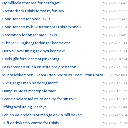
Ny målvaktstränare för herrlaget
2025-12-18 14:47
Vänsterback Eskils första nyförvärv
2025-12-12 11:37
Roar Hansen tar över Eskils
2025-12-09 15:47
Roar Hansen ny huvudtränare i Eskilsminne IF
2025-12-09 11:59
Veteranen förlänger med Eskils
2025-12-02 16:41
”Chrille” Ljungberg förlänger kontraktet
2025-11-26 13:13
Heroisk avslutning gav nytt kontrakt
2025-11-08 20:23
Eskils går för vinst mot Jönköping
2025-11-08 07:24
Lagkaptenen vill ha en sista bra prestation
2025-11-07 13:29
Mustaschkampen - Team Ettan Södra vs Team Ettan Norra.
2025-11-03
Viktig seger men ny darrig match
2025-11-01 19:33
Hampus Stoltz mot toppformen
2025-10-31 13:32
”Varje spelare måste ta ansvar för sin roll”
2025-10-31 10:02
Tråkig avslutning i derbyt
2025-10-26 19:48
Fabian Velander: ”För många enkla mål bakåt”
2025-10-24 15:54
Tuff derbykamp väntar för Eskils
2025-10-23 20:39