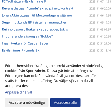
FC Trollhättan - Eskilsminne IF
2023-11-07 14:31
Revanschsugen ”Lunde” skrev på nytt kontrakt
2023-11-06 20:29
Johan Albin uttagen till Morgondagens stjärnor
2023-11-06 17:54
Seger mot Lunds BK i sista hemmamatchen
2023-11-05 17:24
Reinholdsson tillbaka i skadedrabbat Eskils
2023-11-03 09:57
Imponerande säsong av ”Bobbe"
2023-11-01 20:54
Ingen tvekan för Casper Seger
2023-10-31 21:00
Eskilsminne IF - Lunds BK
2023-10-30 13:10
Eskilscoachen: ”Vi förtjänade inte förlora"
2023-10-29 19:16
Lagkaptenen signerade nytt kontrakt
2023-10-28 20:26
För att hemsidan ska fungera korrekt använder vi nödvändiga
cookies från SportAdmin. Dessa går inte att stänga av.
Omtumlande tid för Lucas Ohlander
2023-10-27 12:05
Föreningen kan också använda frivilliga cookies, t.ex. för
Eskilscoachen: ”Hoppas räta ut frågetecken"
2023-10-26 22:58
statistik eller marknadsföring. Du väljer själv om du vill
Josef Getachew fortsätter i Eskils
acceptera dessa.
2023-10-25 09:50
Anpassa dina val
Falkenbergs FF - Eskilsminne IF
2023-10-23 12:30
Ineffektivt Eskils föll igen
2023-10-21 21:30
Acceptera nödvändiga
Acceptera alla
Eskilscoachen varnar för Ahlafors motivation
2023-10-20 11:36