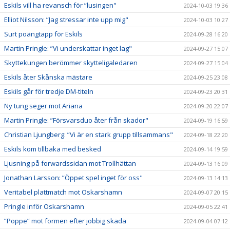
Eskils vill ha revansch för ”lusingen"
2024-10-03 19:36
Elliot Nilsson: ”Jag stressar inte upp mig"
2024-10-03 10:27
Surt poängtapp för Eskils
2024-09-28 16:20
Martin Pringle: ”Vi underskattar inget lag"
2024-09-27 15:07
Skyttekungen berömmer skytteligaledaren
2024-09-27 15:04
Eskils åter Skånska mästare
2024-09-25 23:08
Eskils går för tredje DM-titeln
2024-09-23 20:31
Ny tung seger mot Ariana
2024-09-20 22:07
Martin Pringle: ”Försvarsduo åter från skador"
2024-09-19 16:59
Christian Ljungberg: ”Vi är en stark grupp tillsammans"
2024-09-18 22:20
Eskils kom tillbaka med besked
2024-09-14 19:59
Ljusning på forwardssidan mot Trollhättan
2024-09-13 16:09
Jonathan Larsson: ”Öppet spel inget för oss"
2024-09-13 14:13
Veritabel plattmatch mot Oskarshamn
2024-09-07 20:15
Pringle inför Oskarshamn
2024-09-05 22:41
”Poppe” mot formen efter jobbig skada
2024-09-04 07:12