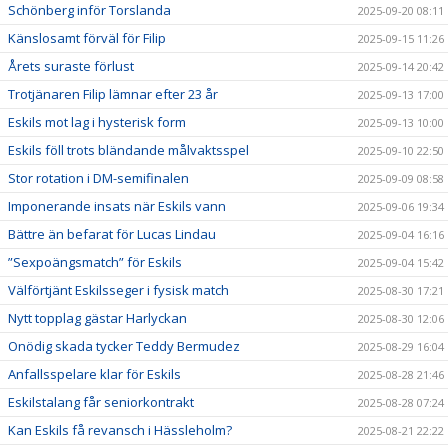
Schönberg inför Torslanda
2025-09-20 08:11
Känslosamt förväl för Filip
2025-09-15 11:26
Årets suraste förlust
2025-09-14 20:42
Trotjänaren Filip lämnar efter 23 år
2025-09-13 17:00
Eskils mot lag i hysterisk form
2025-09-13 10:00
Eskils föll trots bländande målvaktsspel
2025-09-10 22:50
Stor rotation i DM-semifinalen
2025-09-09 08:58
Imponerande insats när Eskils vann
2025-09-06 19:34
Bättre än befarat för Lucas Lindau
2025-09-04 16:16
”Sexpoängsmatch” för Eskils
2025-09-04 15:42
Välförtjänt Eskilsseger i fysisk match
2025-08-30 17:21
Nytt topplag gästar Harlyckan
2025-08-30 12:06
Onödig skada tycker Teddy Bermudez
2025-08-29 16:04
Anfallsspelare klar för Eskils
2025-08-28 21:46
Eskilstalang får seniorkontrakt
2025-08-28 07:24
Kan Eskils få revansch i Hässleholm?
2025-08-21 22:22