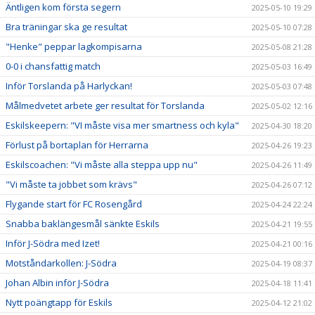
Äntligen kom första segern
2025-05-10 19:29
Bra träningar ska ge resultat
2025-05-10 07:28
"Henke" peppar lagkompisarna
2025-05-08 21:28
0-0 i chansfattig match
2025-05-03 16:49
Inför Torslanda på Harlyckan!
2025-05-03 07:48
Målmedvetet arbete ger resultat för Torslanda
2025-05-02 12:16
Eskilskeepern: "VI måste visa mer smartness och kyla"
2025-04-30 18:20
Förlust på bortaplan för Herrarna
2025-04-26 19:23
Eskilscoachen: "Vi måste alla steppa upp nu"
2025-04-26 11:49
"Vi måste ta jobbet som krävs"
2025-04-26 07:12
Flygande start för FC Rosengård
2025-04-24 22:24
Snabba baklängesmål sänkte Eskils
2025-04-21 19:55
Inför J-Södra med Izet!
2025-04-21 00:16
Motståndarkollen: J-Södra
2025-04-19 08:37
Johan Albin inför J-Södra
2025-04-18 11:41
Nytt poängtapp för Eskils
2025-04-12 21:02