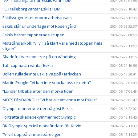
”AP” matchhjälte när Eskils vann i DM
2024-05-30 07:55
FC Trelleborg väntar Eskils i DM
2024-05-28 10:42
Eskilsseger efter enorm arbetsinsats
2024-05-25 16:33
Eskils slår ur underläge mot Rosengård
2024-05-23 22:37
Eskils herrar imponerade i cupen
2024-05-23 08:50
Motståndarkoll: ”Vi vill så klart vara med i toppen hela
2024-05-22 11:53
vägen”
Skadefri Liverstam tror på en vändning
2024-05-22 11:15
Tuff cupmatch väntar Eskils
2024-05-21 10:56
Bollen rullade inte Eskils väg på Harlyckan
2024-05-18 20:41
Martin Pringle: ”Vi kan inte snacka oss ur detta"
2024-05-17 07:00
”Lunde” tillbaka efter den mörka tiden
2024-05-17 06:49
MOTSTÅNDARKOLL: ”Vi har allt att vinna mot Eskils”
2024-05-17 06:47
Olympic monterade ner håglöst Eskils
2024-05-13 22:02
Fortsatta skadebekymmer mot Olympic
2024-05-12 11:45
BK Olympic speciell motståndare för Kevin
2024-05-12 11:33
”Vi vill upp på vinnarspåret igen"
2024-05-12 11:29