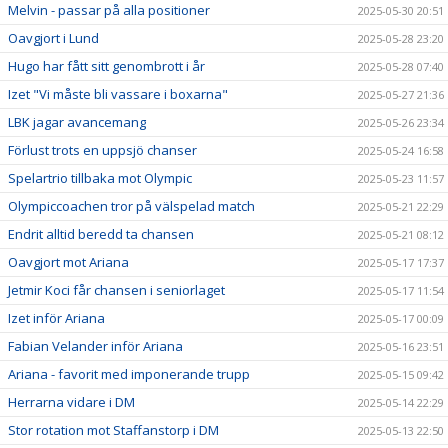
Melvin - passar på alla positioner
2025-05-30 20:51
Oavgjort i Lund
2025-05-28 23:20
Hugo har fått sitt genombrott i år
2025-05-28 07:40
Izet "Vi måste bli vassare i boxarna"
2025-05-27 21:36
LBK jagar avancemang
2025-05-26 23:34
Förlust trots en uppsjö chanser
2025-05-24 16:58
Spelartrio tillbaka mot Olympic
2025-05-23 11:57
Olympiccoachen tror på välspelad match
2025-05-21 22:29
Endrit alltid beredd ta chansen
2025-05-21 08:12
Oavgjort mot Ariana
2025-05-17 17:37
Jetmir Koci får chansen i seniorlaget
2025-05-17 11:54
Izet inför Ariana
2025-05-17 00:09
Fabian Velander inför Ariana
2025-05-16 23:51
Ariana - favorit med imponerande trupp
2025-05-15 09:42
Herrarna vidare i DM
2025-05-14 22:29
Stor rotation mot Staffanstorp i DM
2025-05-13 22:50