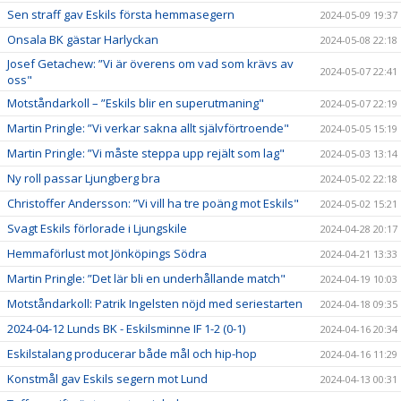
Sen straff gav Eskils första hemmasegern
2024-05-09 19:37
Onsala BK gästar Harlyckan
2024-05-08 22:18
Josef Getachew: ”Vi är överens om vad som krävs av
2024-05-07 22:41
oss"
Motståndarkoll – ”Eskils blir en superutmaning"
2024-05-07 22:19
Martin Pringle: ”Vi verkar sakna allt självförtroende"
2024-05-05 15:19
Martin Pringle: ”Vi måste steppa upp rejält som lag"
2024-05-03 13:14
Ny roll passar Ljungberg bra
2024-05-02 22:18
Christoffer Andersson: ”Vi vill ha tre poäng mot Eskils"
2024-05-02 15:21
Svagt Eskils förlorade i Ljungskile
2024-04-28 20:17
Hemmaförlust mot Jönköpings Södra
2024-04-21 13:33
Martin Pringle: ”Det lär bli en underhållande match"
2024-04-19 10:03
Motståndarkoll: Patrik Ingelsten nöjd med seriestarten
2024-04-18 09:35
2024-04-12 Lunds BK - Eskilsminne IF 1-2 (0-1)
2024-04-16 20:34
Eskilstalang producerar både mål och hip-hop
2024-04-16 11:29
Konstmål gav Eskils segern mot Lund
2024-04-13 00:31