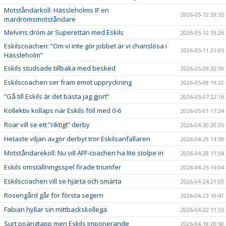
Motståndarkoll: Hässleholms IF en
2026-05-12 20:55
mardrömsmotståndare
Melvins dröm är Superettan med Eskils
2026-05-12 19:26
Eskilscoachen: ”Om vi inte gör jobbet är vi chanslösa i
2026-05-11 21:05
Hässleholm”
Eskils studsade tillbaka med besked
2026-05-09 20:39
Eskilscoachen ser fram emot uppryckning
2026-05-08 19:32
”Gå till Eskils är det bästa jag gjort”
2026-05-07 22:16
Kollektiv kollaps när Eskils föll med 0-6
2026-05-01 17:24
Roar vill se ett ”riktigt” derby
2026-04-30 20:35
Hetaste viljan avgör derbyt tror Eskilsanfallaren
2026-04-29 14:59
Motståndarekoll: Nu vill ÄFF-coachen ha lite stolpe in
2026-04-28 11:54
Eskils omställningsspel firade triumfer
2026-04-25 16:04
Eskilscoachen vill se hjärta och smärta
2026-04-24 21:03
Rosengård går för första segern
2026-04-23 10:41
Fabian hyllar sin mittbackskollega
2026-04-22 11:33
Surt poängtapp men Eskils imponerande
2026-04-18 20:50