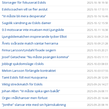
Storseger för fokuserat Eskils
2025-10-18 19:50
Eskilscoachen vill se fler avslut
2025-10-17 13:11
”Vi måste bli mera desperata”
2025-10-16 16:46
Sagolik vändning av Eskils damer
2025-10-12 15:59
0-3 motsvarar inte insatsen mot Ljungskile
2025-10-11 16:38
Ljungskilematchen inspirerande tycker Elliot
2025-10-09 21:34
Årets svåraste match väntar herrarna
2025-10-09 21:28
Firma Larsson/Lindahl fixade segern
2025-10-05 20:21
Josef Getachew: ”Nu måste poängen komma”
2025-10-05 11:11
Jobbigt sjukdomsläge i Eskils
2025-10-03 08:03
Melvin Larsson förlängde kontraktet
2025-10-03 07:55
Tamt Eskils föll mot Husqvarna
2025-09-28 12:09
Viktig streckmatch för Eskils
2025-09-26 14:27
Johan Albin: ”Vi måste spika igen bakåt”
2025-09-26 08:11
Orgie i målchanser men förlust
2025-09-20 16:44
”Jonthe” slarvar inte med sin hjärnskakning
2025-09-20 08:19