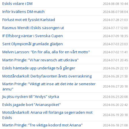
Eskils vidare i DM
2024-08-08 10:44
Inför kvällens DM-match
2024-08-07 08:04
Förlust mot ett fysiskt Karlstad
2024-07-28 21:03
Rasmus Wendt i Eskils säsongen ut
2024-07-17 12:00
IF Elfsborg väntar i Svenska Cupen
2024-07-09 18:35
Sent Olympicmål grumlade glädjen
2024-07-03 23:03
Melvin Larsson: "En för alla, alla för en vårt motto"
2024-07-02 11:41
Martin Pringle: ”Vi har revansch att utkräva"
2024-07-01 20:45
Eskils hämtade upp underläge två gånger
2024-06-29 22:13
Motståndarkoll: Derbyfavoriten årets överraskning
2024-06-28 21:50
Martin Pringle: ”Viktigt att inse att det inte är semester
2024-06-27 20:18
ännu"
Jiu jitsu nycken till ”Andys” styrka
2024-06-25 20:08
Eskils jagade bort ”Arianaspöket"
2024-06-20 22:42
Motståndarkoll: Ariana vill förlänga segerraden mot
2024-06-19 20:18
Eskils
Martin Pringle: ”Tre viktiga kodord mot Ariana"
2024-06-18 21:08