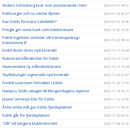
Anders Schönberg kvar som assisterande i Herr
2024-01-07 18:51
Eskilsseger och nu väntar Illyrien
2024-01-06 20:27
Kan Eskils försvara Saluttiteln?
2024-01-03 18:40
Pringle gör come back som Eskilstränare
2023-12-22 19:29
Patrik Ingelsten avslutar sitt tränaruppdrag i
2023-12-22 18:24
Eskilsminne IF
Endrit Ibishi skrev nytt kontrakt
2023-12-17 18:44
Rutinerad målvakt klar för Eskils
2023-12-15 17:32
Hemvändare ny målvaktstränare
2023-12-13 13:34
Skyttekungen signerade nytt kontrakt
2023-12-04 21:47
Fredrik Liverstam fortsätter i Eskils
2023-11-20 17:16
Hampus Stoltz uttagen till Morgondagens stjärnor
2023-11-14 10:15
Jesper Lernesjö klar för Eskils
2023-11-12 12:45
Årets enda mål gav Eskils fjärdeplatsen
2023-11-11 18:43
Eskils går för fjärdeplatsen
2023-11-10 09:32
”Olli” vill tangera klubbrekordet
2023-11-08 20:10