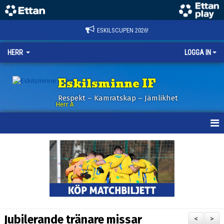
ESKILSCUPEN 2026!
HERR
LOGGA IN
Eskilsminne IF
Respekt – Kamratskap – Jämlikhet
Herr A
HEM
KALENDER
NYHETER
TRUPPEN
Jubilerande tränare missar
<
>