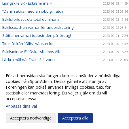
Ljungskile SK - Eskilsminne IF
2023-09-28 14:59
”Dani” räknar med en jobbig match
2023-09-28 09:54
Eskilsförlust trots total dominans
2023-09-23 19:54
Eskilscoachen varnar för underskattning
2023-09-22 08:51
Stötta herrarna i toppstriden på lördag!
2023-09-21 17:24
Tio mål från ”Ollis” vänsterfot
2023-09-20 14:39
Eskilsminne IF - Oskarshamns AIK
2023-09-19 15:29
Läckra mål när Eskils 3-1-vann
2023-09-16 20:03
Fyra spelare tillbaka mot Vänersborg
2023-09-15 09:21
Josef Getachew: "Min professor uppmanar mig spela
För att hemsidan ska fungera korrekt använder vi nödvändiga
2023-09-13 20:51
fotboll"
cookies från SportAdmin. Dessa går inte att stänga av.
Föreningen kan också använda frivilliga cookies, t.ex. för
Eskilsminne IF - Vänersborgs IF
2023-09-12 08:07
statistik eller marknadsföring. Du väljer själv om du vill
Stor irritation när Eskils föll i Malmö
2023-09-09 18:13
acceptera dessa.
Många borta men Andy tillbaka
2023-09-07 21:08
Anpassa dina val
Lucas hoppas på ”Tredje gången gillt"
2023-09-06 13:06
Acceptera nödvändiga
Acceptera alla
Ariana FC - Eskilsminne IF
2023-09-04 16:40
Kopiös arbetsinsats när Eskils vann
2023-09-02 17:41