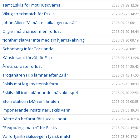
Tamt Eskils föll mot Husqvarna
2025-09-28 12:09
Viktig streckmatch för Eskils
2025-09-26 14:27
Johan Albin: ”Vi måste spika igen bakåt”
2025-09-26 08:11
Orgie i målchanser men förlust
2025-09-20 16:44
”Jonthe” slarvar inte med sin hjärnskakning
2025-09-20 08:19
Schönberg inför Torslanda
2025-09-20 08:11
Känslosamt förväl för Filip
2025-09-15 11:26
Årets suraste förlust
2025-09-14 20:42
Trotjänaren Filip lämnar efter 23 år
2025-09-13 17:00
Eskils mot lag i hysterisk form
2025-09-13 10:00
Eskils föll trots bländande målvaktsspel
2025-09-10 22:50
Stor rotation i DM-semifinalen
2025-09-09 08:58
Imponerande insats när Eskils vann
2025-09-06 19:34
Bättre än befarat för Lucas Lindau
2025-09-04 16:16
”Sexpoängsmatch” för Eskils
2025-09-04 15:42
Välförtjänt Eskilsseger i fysisk match
2025-08-30 17:21