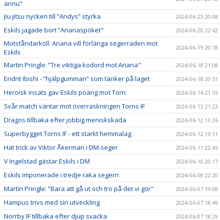
ännu"
Jiu jitsu nycken till ”Andys” styrka
2024-06-25 20:08
Eskils jagade bort ”Arianaspöket"
2024-06-20 22:42
Motståndarkoll: Ariana vill förlänga segerraden mot
2024-06-19 20:18
Eskils
Martin Pringle: ”Tre viktiga kodord mot Ariana"
2024-06-18 21:08
Endrit Ibishi - ”hjälpgumman” som tänker på laget
2024-06-18 20:51
Heroisk insats gav Eskils poäng mot Torn
2024-06-14 21:55
Svår match väntar mot överraskningen Torns IF
2024-06-13 21:23
Dragos tillbaka efter jobbig meniskskada
2024-06-12 13:26
Superbygget Torns IF - ett starkt hemmalag
2024-06-12 13:11
Hat trick av Viktor Åkerman i DM-seger
2024-06-11 22:45
V Ingelstad gästar Eskils i DM
2024-06-10 20:17
Eskils imponerade i tredje raka segern
2024-06-08 22:20
Martin Pringle: ”Bara att gå ut och tro på det vi gör"
2024-06-07 19:08
Hampus trivs med sin utveckling
2024-06-07 18:49
Norrby IF tillbaka efter djup svacka
2024-06-07 18:29