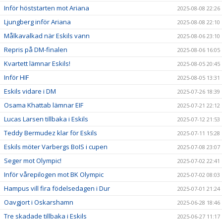
Inför höststarten mot Ariana
2025-08-08 22:26
Ljungberg inför Ariana
2025-08-08 22:10
Målkavalkad när Eskils vann
2025-08-06 23:10
Repris på DM-finalen
2025-08-06 16:05
Kvartett lämnar Eskils!
2025-08-05 20:45
Inför HIF
2025-08-05 13:31
Eskils vidare i DM
2025-07-26 18:39
Osama Khattab lämnar EIF
2025-07-21 22:12
Lucas Larsen tillbaka i Eskils
2025-07-12 21:53
Teddy Bermudez klar för Eskils
2025-07-11 15:28
Eskils möter Varbergs BoIS i cupen
2025-07-08 23:07
Seger mot Olympic!
2025-07-02 22:41
Inför vårepilogen mot BK Olympic
2025-07-02 08:03
Hampus vill fira födelsedagen i Dur
2025-07-01 21:24
Oavgjort i Oskarshamn
2025-06-28 18:46
Tre skadade tillbaka i Eskils
2025-06-27 11:17