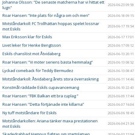
Johanna Olsson: "De senaste matcherna har vi hittat ett
2026-06-23 09:59
lugn"
Roar Hansen: ”Inte plats för några om och men”
2026-06-18 09:15
Motståndarkoll: FC Trollhättan hoppas spelet lossnar
2026-06-17 19:54
mot Eskils
Max Eriksson klar för Eskils
2026-06-17 17:01
Livet leker för Henke Bengtsson
2026-06-17 09:12
Eskils chanslöst mot Åtvidaberg
2026-06-13 20:11
Roar Hansen: ”Vi möter seriens bästa hemmalag”
2026-06-13 08:52
Lyckad comeback för Teddy Bermudez
2026-06-13 08:47
Motståndarkoll: Åtvidaberg årets stora överraskning
2026-06-11 14:46
Konstmål räddade Eskils cupavancemang
2026-06-10 22:43
Roar Hansen: ”FBK Balkan ett bra cuplag ”
2026-06-09 17:44
Roar Hansen: ”Detta förtjänade inte killarna”
2026-06-07 16:04
Ny tuff motståndare för Eskils
2026-06-06 18:45
Motståndarkollen: Ariana tänker maxa prestationen
2026-06-04 21:34
mot Eskils
Skadedrabbad Hampus fightas om startplatsen
2026-06-03 12:04