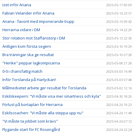
Izet inför Ariana
2025-05-17 00:09
Fabian Velander inför Ariana
2025-05-16 23:51
Ariana - favorit med imponerande trupp
2025-05-15 09:42
Herrarna vidare i DM
2025-05-14 22:29
Stor rotation mot Staffanstorp i DM
2025-05-13 22:50
Äntligen kom första segern
2025-05-10 19:29
Bra träningar ska ge resultat
2025-05-10 07:28
"Henke" peppar lagkompisarna
2025-05-08 21:28
0-0 i chansfattig match
2025-05-03 16:49
Inför Torslanda på Harlyckan!
2025-05-03 07:48
Målmedvetet arbete ger resultat för Torslanda
2025-05-02 12:16
Eskilskeepern: "VI måste visa mer smartness och kyla"
2025-04-30 18:20
Förlust på bortaplan för Herrarna
2025-04-26 19:23
Eskilscoachen: "Vi måste alla steppa upp nu"
2025-04-26 11:49
"Vi måste ta jobbet som krävs"
2025-04-26 07:12
Flygande start för FC Rosengård
2025-04-24 22:24