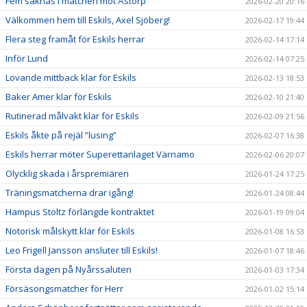
Fem saknas i matchen mot Åstorp
2026-02-20 20:16
Välkommen hem till Eskils, Axel Sjöberg!
2026-02-17 19:44
Flera steg framåt för Eskils herrar
2026-02-14 17:14
Inför Lund
2026-02-14 07:25
Lovande mittback klar för Eskils
2026-02-13 18:53
Baker Amer klar för Eskils
2026-02-10 21:40
Rutinerad målvakt klar för Eskils
2026-02-09 21:56
Eskils åkte på rejäl ”lusing”
2026-02-07 16:38
Eskils herrar möter Superettanlaget Värnamo
2026-02-06 20:07
Olycklig skada i årspremiären
2026-01-24 17:25
Träningsmatcherna drar igång!
2026-01-24 08:44
Hampus Stoltz förlängde kontraktet
2026-01-19 09:04
Notorisk målskytt klar för Eskils
2026-01-08 16:53
Leo Frigell Jansson ansluter till Eskils!
2026-01-07 18:46
Första dagen på Nyårssaluten
2026-01-03 17:34
Försäsongsmatcher för Herr
2026-01-02 15:14