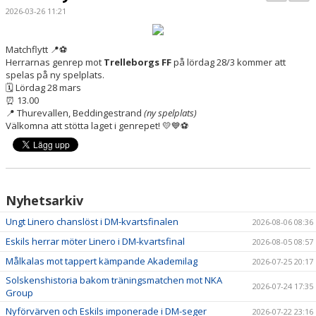
BILDGALLERI
2026-03-26 11:21
KONTAKT
Matchflytt 📍⚽
Herrarnas genrep mot
Trelleborgs FF
på lördag 28/3 kommer att
MATCHER
spelas på ny spelplats.
🗓 Lördag 28 mars
ETTAN SÖDRA
⏰ 13.00
📍 Thurevallen, Beddingestrand
(ny spelplats)
Välkomna att stötta laget i genrepet! 💛💙⚽
Nyhetsarkiv
Ungt Linero chanslöst i DM-kvartsfinalen
2026-08-06 08:36
Eskils herrar möter Linero i DM-kvartsfinal
2026-08-05 08:57
Målkalas mot tappert kämpande Akademilag
2026-07-25 20:17
Solskenshistoria bakom träningsmatchen mot NKA
2026-07-24 17:35
Group
Nyförvärven och Eskils imponerade i DM-seger
2026-07-22 23:16