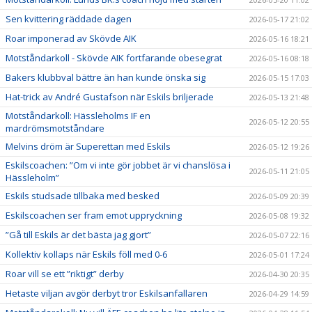
Sen kvittering räddade dagen
2026-05-17 21:02
Roar imponerad av Skövde AIK
2026-05-16 18:21
Motståndarkoll - Skövde AIK fortfarande obesegrat
2026-05-16 08:18
Bakers klubbval bättre än han kunde önska sig
2026-05-15 17:03
Hat-trick av André Gustafson när Eskils briljerade
2026-05-13 21:48
Motståndarkoll: Hässleholms IF en
2026-05-12 20:55
mardrömsmotståndare
Melvins dröm är Superettan med Eskils
2026-05-12 19:26
Eskilscoachen: ”Om vi inte gör jobbet är vi chanslösa i
2026-05-11 21:05
Hässleholm”
Eskils studsade tillbaka med besked
2026-05-09 20:39
Eskilscoachen ser fram emot uppryckning
2026-05-08 19:32
”Gå till Eskils är det bästa jag gjort”
2026-05-07 22:16
Kollektiv kollaps när Eskils föll med 0-6
2026-05-01 17:24
Roar vill se ett ”riktigt” derby
2026-04-30 20:35
Hetaste viljan avgör derbyt tror Eskilsanfallaren
2026-04-29 14:59