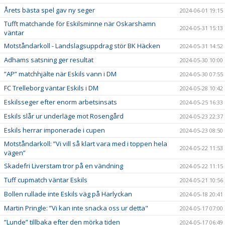
Årets bästa spel gav ny seger
2024-06-01 19:15
Tufft matchande för Eskilsminne när Oskarshamn
2024-05-31 15:13
väntar
Motståndarkoll - Landslagsuppdrag stör BK Häcken
2024-05-31 14:52
Adhams satsning ger resultat
2024-05-30 10:00
”AP” matchhjälte när Eskils vann i DM
2024-05-30 07:55
FC Trelleborg väntar Eskils i DM
2024-05-28 10:42
Eskilsseger efter enorm arbetsinsats
2024-05-25 16:33
Eskils slår ur underläge mot Rosengård
2024-05-23 22:37
Eskils herrar imponerade i cupen
2024-05-23 08:50
Motståndarkoll: ”Vi vill så klart vara med i toppen hela
2024-05-22 11:53
vägen”
Skadefri Liverstam tror på en vändning
2024-05-22 11:15
Tuff cupmatch väntar Eskils
2024-05-21 10:56
Bollen rullade inte Eskils väg på Harlyckan
2024-05-18 20:41
Martin Pringle: ”Vi kan inte snacka oss ur detta"
2024-05-17 07:00
”Lunde” tillbaka efter den mörka tiden
2024-05-17 06:49