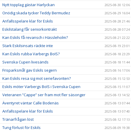
Nytt topplag gästar Harlyckan
2025-08-30 12:06
Onödig skada tycker Teddy Bermudez
2025-08-29 16:04
Anfallsspelare klar för Eskils
2025-08-28 21:46
Eskilstalang får seniorkontrakt
2025-08-28 07:24
Kan Eskils få revansch i Hässleholm?
2025-08-21 22:22
Stark Eskilsinsats räckte inte
2025-08-19 23:01
Kan Eskils rubba Varbergs BoIS?
2025-08-18 23:29
Svenska Cupen livesänds
2025-08-18 11:44
Frisparksmål gav Eskils segern
2025-08-16 17:06
Kan Eskils resa sig mot seriefavoriten?
2025-08-15 12:53
Eskils möter Varbergs BoIS i Svenska Cupen
2025-08-15 11:07
Veteranen ”Cappe” ser fram mot fler säsonger
2025-08-13 14:52
Äventyret väntar Calle Bodenäs
2025-08-13 07:44
Anfallsspelare klar för Eskils
2025-08-13 07:40
Tränarfrågan löst
2025-08-12 17:13
Tung förlust för Eskils
2025-08-09 19:38