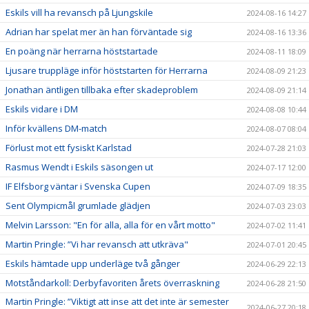
Eskils vill ha revansch på Ljungskile
2024-08-16 14:27
Adrian har spelat mer än han förväntade sig
2024-08-16 13:36
En poäng när herrarna höststartade
2024-08-11 18:09
Ljusare truppläge inför höststarten för Herrarna
2024-08-09 21:23
Jonathan äntligen tillbaka efter skadeproblem
2024-08-09 21:14
Eskils vidare i DM
2024-08-08 10:44
Inför kvällens DM-match
2024-08-07 08:04
Förlust mot ett fysiskt Karlstad
2024-07-28 21:03
Rasmus Wendt i Eskils säsongen ut
2024-07-17 12:00
IF Elfsborg väntar i Svenska Cupen
2024-07-09 18:35
Sent Olympicmål grumlade glädjen
2024-07-03 23:03
Melvin Larsson: "En för alla, alla för en vårt motto"
2024-07-02 11:41
Martin Pringle: ”Vi har revansch att utkräva"
2024-07-01 20:45
Eskils hämtade upp underläge två gånger
2024-06-29 22:13
Motståndarkoll: Derbyfavoriten årets överraskning
2024-06-28 21:50
Martin Pringle: ”Viktigt att inse att det inte är semester
2024-06-27 20:18