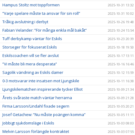
Hampus Stoltz mot toppformen
2025-10-31 13:32
”Varje spelare måste ta ansvar för sin roll”
2025-10-31 10:02
Tråkig avslutning i derbyt
2025-10-26 19:48
Fabian Velander: ”För många enkla mål bakåt”
2025-10-24 15:54
Tuff derbykamp väntar för Eskils
2025-10-23 20:39
Storseger för fokuserat Eskils
2025-10-18 19:50
Eskilscoachen vill se fler avslut
2025-10-17 13:11
”Vi måste bli mera desperata”
2025-10-16 16:46
Sagolik vändning av Eskils damer
2025-10-12 15:59
0-3 motsvarar inte insatsen mot Ljungskile
2025-10-11 16:38
Ljungskilematchen inspirerande tycker Elliot
2025-10-09 21:34
Årets svåraste match väntar herrarna
2025-10-09 21:28
Firma Larsson/Lindahl fixade segern
2025-10-05 20:21
Josef Getachew: ”Nu måste poängen komma”
2025-10-05 11:11
Jobbigt sjukdomsläge i Eskils
2025-10-03 08:03
Melvin Larsson förlängde kontraktet
2025-10-03 07:55