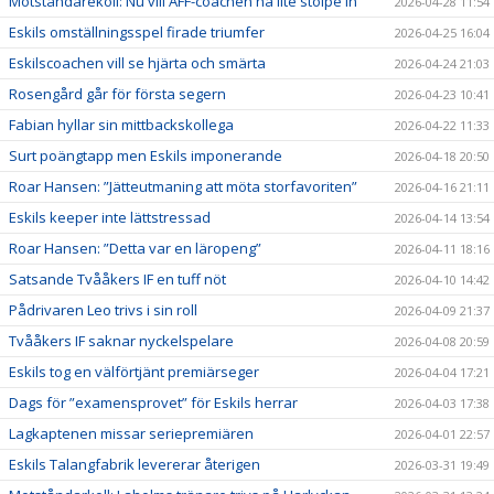
Motståndarekoll: Nu vill ÄFF-coachen ha lite stolpe in
2026-04-28 11:54
Eskils omställningsspel firade triumfer
2026-04-25 16:04
Eskilscoachen vill se hjärta och smärta
2026-04-24 21:03
Rosengård går för första segern
2026-04-23 10:41
Fabian hyllar sin mittbackskollega
2026-04-22 11:33
Surt poängtapp men Eskils imponerande
2026-04-18 20:50
Roar Hansen: ”Jätteutmaning att möta storfavoriten”
2026-04-16 21:11
Eskils keeper inte lättstressad
2026-04-14 13:54
Roar Hansen: ”Detta var en läropeng”
2026-04-11 18:16
Satsande Tvååkers IF en tuff nöt
2026-04-10 14:42
Pådrivaren Leo trivs i sin roll
2026-04-09 21:37
Tvååkers IF saknar nyckelspelare
2026-04-08 20:59
Eskils tog en välförtjänt premiärseger
2026-04-04 17:21
Dags för ”examensprovet” för Eskils herrar
2026-04-03 17:38
Lagkaptenen missar seriepremiären
2026-04-01 22:57
Eskils Talangfabrik levererar återigen
2026-03-31 19:49