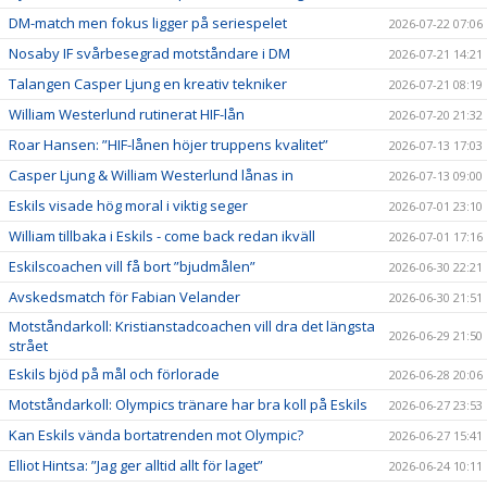
DM-match men fokus ligger på seriespelet
2026-07-22 07:06
Nosaby IF svårbesegrad motståndare i DM
2026-07-21 14:21
Talangen Casper Ljung en kreativ tekniker
2026-07-21 08:19
William Westerlund rutinerat HIF-lån
2026-07-20 21:32
Roar Hansen: ”HIF-lånen höjer truppens kvalitet”
2026-07-13 17:03
Casper Ljung & William Westerlund lånas in
2026-07-13 09:00
Eskils visade hög moral i viktig seger
2026-07-01 23:10
William tillbaka i Eskils - come back redan ikväll
2026-07-01 17:16
Eskilscoachen vill få bort ”bjudmålen”
2026-06-30 22:21
Avskedsmatch för Fabian Velander
2026-06-30 21:51
Motståndarkoll: Kristianstadcoachen vill dra det längsta
2026-06-29 21:50
strået
Eskils bjöd på mål och förlorade
2026-06-28 20:06
Motståndarkoll: Olympics tränare har bra koll på Eskils
2026-06-27 23:53
Kan Eskils vända bortatrenden mot Olympic?
2026-06-27 15:41
Elliot Hintsa: ”Jag ger alltid allt för laget”
2026-06-24 10:11