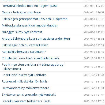
Herrarna inledde med ett ”lagom” pass
2024-01-11 22:06
Gustav fortsätter som fysio
2024-01-10 16:58
Eskilslagen genrepar mot BoIS och Husqvarna
2024-01-09 23:32
Mittbackstalangen kvar i moderklubben
2024-01-09 15:43
”Dragge” skrev nytt kontrakt
2024-01-09 11:05
Anders Schönberg kvar som assisterande i Herr
2024-01-07 18:51
Eskilsseger och nu väntar Illyrien
2024-01-06 20:27
Kan Eskils försvara Saluttiteln?
2024-01-03 18:40
Pringle gör come back som Eskilstränare
2023-12-22 19:29
Patrik Ingelsten avslutar sitt tränaruppdrag i
2023-12-22 18:24
Eskilsminne IF
Endrit Ibishi skrev nytt kontrakt
2023-12-17 18:44
Rutinerad målvakt klar för Eskils
2023-12-15 17:32
Hemvändare ny målvaktstränare
2023-12-13 13:34
Skyttekungen signerade nytt kontrakt
2023-12-04 21:47
Fredrik Liverstam fortsätter i Eskils
2023-11-20 17:16