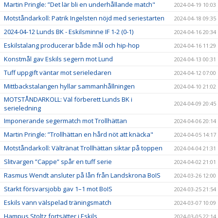
Martin Pringle: ”Det lär bli en underhållande match"
2024-04-19 10:03
Motståndarkoll: Patrik Ingelsten nöjd med seriestarten
2024-04-18 09:35
2024-04-12 Lunds BK - Eskilsminne IF 1-2 (0-1)
2024-04-16 20:34
Eskilstalang producerar både mål och hip-hop
2024-04-16 11:29
Konstmål gav Eskils segern mot Lund
2024-04-13 00:31
Tuff uppgift väntar mot serieledaren
2024-04-12 07:00
Mittbackstalangen hyllar sammanhållningen
2024-04-10 21:02
MOTSTÅNDARKOLL: Väl förberett Lunds BK i
2024-04-09 20:45
serieledning
Imponerande segermatch mot Trollhättan
2024-04-06 20:14
Martin Pringle: ”Trollhättan en hård nöt att knäcka"
2024-04-05 14:17
Motståndarkoll: Vältränat Trollhättan siktar på toppen
2024-04-04 21:31
Slitvargen ”Cappe” spår en tuff serie
2024-04-02 21:01
Rasmus Wendt ansluter på lån från Landskrona BoIS
2024-03-26 12:00
Starkt försvarsjobb gav 1–1 mot BoIS
2024-03-25 21:54
Eskils vann välspelad träningsmatch
2024-03-07 10:09
Hampus Stoltz fortsätter i Eskils
2024-03-05 22:14