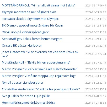
MOTSTÅNDARKOLL: ”Vi har allt att vinna mot Eskils”
2024-05-17 06:47
Olympic monterade ner håglöst Eskils
2024-05-13 22:02
Fortsatta skadebekymmer mot Olympic
2024-05-12 11:45
BK Olympic speciell motståndare för Kevin
2024-05-12 11:33
”Vi vill upp på vinnarspåret igen"
2024-05-12 11:29
Sen straff gav Eskils första hemmasegern
2024-05-09 19:37
Onsala BK gästar Harlyckan
2024-05-08 22:18
Josef Getachew: ”Vi är överens om vad som krävs av
2024-05-07 22:41
oss"
Motståndarkoll – ”Eskils blir en superutmaning"
2024-05-07 22:19
Martin Pringle: ”Vi verkar sakna allt självförtroende"
2024-05-05 15:19
Martin Pringle: ”Vi måste steppa upp rejält som lag"
2024-05-03 13:14
Ny roll passar Ljungberg bra
2024-05-02 22:18
Christoffer Andersson: ”Vi vill ha tre poäng mot Eskils"
2024-05-02 15:21
Svagt Eskils förlorade i Ljungskile
2024-04-28 20:17
Hemmaförlust mot Jönköpings Södra
2024-04-21 13:33