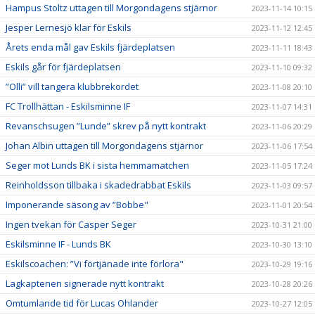
Hampus Stoltz uttagen till Morgondagens stjärnor
2023-11-14 10:15
Jesper Lernesjö klar för Eskils
2023-11-12 12:45
Årets enda mål gav Eskils fjärdeplatsen
2023-11-11 18:43
Eskils går för fjärdeplatsen
2023-11-10 09:32
”Olli” vill tangera klubbrekordet
2023-11-08 20:10
FC Trollhättan - Eskilsminne IF
2023-11-07 14:31
Revanschsugen ”Lunde” skrev på nytt kontrakt
2023-11-06 20:29
Johan Albin uttagen till Morgondagens stjärnor
2023-11-06 17:54
Seger mot Lunds BK i sista hemmamatchen
2023-11-05 17:24
Reinholdsson tillbaka i skadedrabbat Eskils
2023-11-03 09:57
Imponerande säsong av ”Bobbe"
2023-11-01 20:54
Ingen tvekan för Casper Seger
2023-10-31 21:00
Eskilsminne IF - Lunds BK
2023-10-30 13:10
Eskilscoachen: ”Vi förtjänade inte förlora"
2023-10-29 19:16
Lagkaptenen signerade nytt kontrakt
2023-10-28 20:26
Omtumlande tid för Lucas Ohlander
2023-10-27 12:05