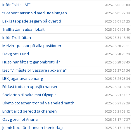
Inför Eskils - ÄFF
2025-06-06 08:00
”Granen” missnöjd med utdelningen
2025-06-05 22:19
Eskils tappade segern på övertid
2025-06-01 21:25
Trollhättan satsar lokalt
2025-06-01 08:59
Inför Trollhättan
2025-05-31 15:55
Melvin - passar på alla positioner
2025-05-30 20:51
Oavgjort i Lund
2025-05-28 23:20
Hugo har fått sitt genombrott i år
2025-05-28 07:40
Izet "Vi måste bli vassare i boxarna"
2025-05-27 21:36
LBK jagar avancemang
2025-05-26 23:34
Förlust trots en uppsjö chanser
2025-05-24 16:58
Spelartrio tillbaka mot Olympic
2025-05-23 11:57
Olympiccoachen tror på välspelad match
2025-05-21 22:29
Endrit alltid beredd ta chansen
2025-05-21 08:12
Oavgjort mot Ariana
2025-05-17 17:37
Jetmir Koci får chansen i seniorlaget
2025-05-17 11:54