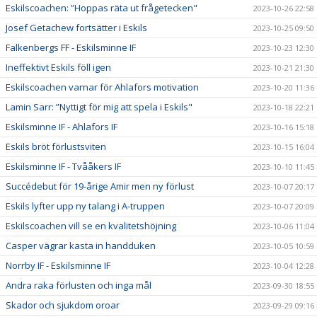
Eskilscoachen: ”Hoppas räta ut frågetecken"
2023-10-26 22:58
Josef Getachew fortsätter i Eskils
2023-10-25 09:50
Falkenbergs FF - Eskilsminne IF
2023-10-23 12:30
Ineffektivt Eskils föll igen
2023-10-21 21:30
Eskilscoachen varnar för Ahlafors motivation
2023-10-20 11:36
Lamin Sarr: ”Nyttigt för mig att spela i Eskils"
2023-10-18 22:21
Eskilsminne IF - Ahlafors IF
2023-10-16 15:18
Eskils bröt förlustsviten
2023-10-15 16:04
Eskilsminne IF - Tvååkers IF
2023-10-10 11:45
Succédebut för 19-årige Amir men ny förlust
2023-10-07 20:17
Eskils lyfter upp ny talang i A-truppen
2023-10-07 20:09
Eskilscoachen vill se en kvalitetshöjning
2023-10-06 11:04
Casper vägrar kasta in handduken
2023-10-05 10:59
Norrby IF - Eskilsminne IF
2023-10-04 12:28
Andra raka förlusten och inga mål
2023-09-30 18:55
Skador och sjukdom oroar
2023-09-29 09:16