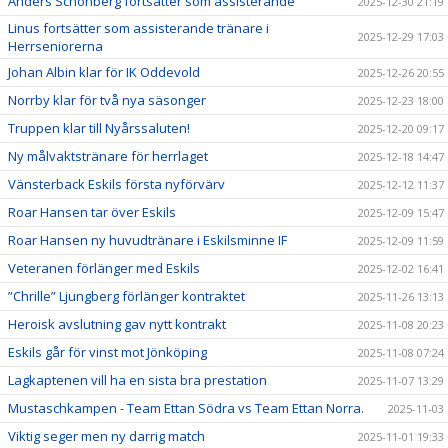
Anders Schönberg fortsätter som assisterande
2025-12-30 21:19
Linus fortsätter som assisterande tränare i
2025-12-29 17:03
Herrseniorerna
Johan Albin klar för IK Oddevold
2025-12-26 20:55
Norrby klar för två nya säsonger
2025-12-23 18:00
Truppen klar till Nyårssaluten!
2025-12-20 09:17
Ny målvaktstränare för herrlaget
2025-12-18 14:47
Vänsterback Eskils första nyförvärv
2025-12-12 11:37
Roar Hansen tar över Eskils
2025-12-09 15:47
Roar Hansen ny huvudtränare i Eskilsminne IF
2025-12-09 11:59
Veteranen förlänger med Eskils
2025-12-02 16:41
”Chrille” Ljungberg förlänger kontraktet
2025-11-26 13:13
Heroisk avslutning gav nytt kontrakt
2025-11-08 20:23
Eskils går för vinst mot Jönköping
2025-11-08 07:24
Lagkaptenen vill ha en sista bra prestation
2025-11-07 13:29
Mustaschkampen - Team Ettan Södra vs Team Ettan Norra.
2025-11-03
Viktig seger men ny darrig match
2025-11-01 19:33