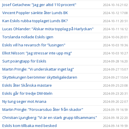
Josef Getachew: ”Jag ger altid 110 procent"
2024-10-16 21:02
Vincent Poppler sänkte åter Lunds BK
2024-10-12 17:08
Kan Eskils rubba topplaget Lunds BK?
2024-10-11 20:51
Lucas Ohlander: ”Älskar möta topplag på Harlyckan"
2024-10-11 16:12
Torslanda nollade Eskils igen
2024-10-06 20:01
Eskils vill ha revansch för ”lusingen"
2024-10-03 19:36
Elliot Nilsson: ”Jag stressar inte upp mig"
2024-10-03 10:27
Surt poängtapp för Eskils
2024-09-28 16:20
Martin Pringle: ”Vi underskattar inget lag"
2024-09-27 15:07
Skyttekungen berömmer skytteligaledaren
2024-09-27 15:04
Eskils åter Skånska mästare
2024-09-25 23:08
Eskils går för tredje DM-titeln
2024-09-23 20:31
Ny tung seger mot Ariana
2024-09-20 22:07
Martin Pringle: ”Försvarsduo åter från skador"
2024-09-19 16:59
Christian Ljungberg: ”Vi är en stark grupp tillsammans"
2024-09-18 22:20
Eskils kom tillbaka med besked
2024-09-14 19:59