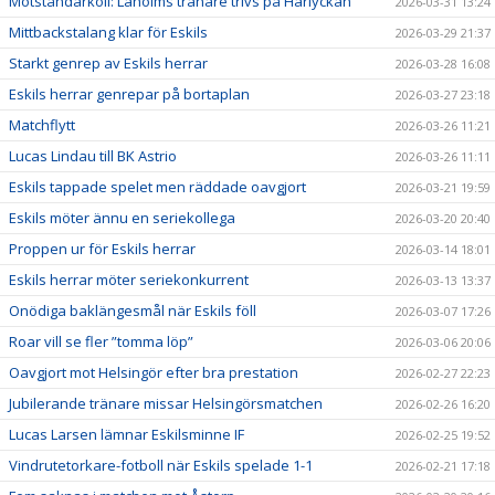
Motståndarkoll: Laholms tränare trivs på Harlyckan
2026-03-31 13:24
Mittbackstalang klar för Eskils
2026-03-29 21:37
Starkt genrep av Eskils herrar
2026-03-28 16:08
Eskils herrar genrepar på bortaplan
2026-03-27 23:18
Matchflytt
2026-03-26 11:21
Lucas Lindau till BK Astrio
2026-03-26 11:11
Eskils tappade spelet men räddade oavgjort
2026-03-21 19:59
Eskils möter ännu en seriekollega
2026-03-20 20:40
Proppen ur för Eskils herrar
2026-03-14 18:01
Eskils herrar möter seriekonkurrent
2026-03-13 13:37
Onödiga baklängesmål när Eskils föll
2026-03-07 17:26
Roar vill se fler ”tomma löp”
2026-03-06 20:06
Oavgjort mot Helsingör efter bra prestation
2026-02-27 22:23
Jubilerande tränare missar Helsingörsmatchen
2026-02-26 16:20
Lucas Larsen lämnar Eskilsminne IF
2026-02-25 19:52
Vindrutetorkare-fotboll när Eskils spelade 1-1
2026-02-21 17:18