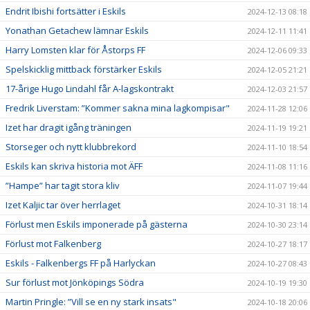
Endrit Ibishi fortsätter i Eskils
2024-12-13 08:18
Yonathan Getachew lämnar Eskils
2024-12-11 11:41
Harry Lomsten klar för Åstorps FF
2024-12-06 09:33
Spelskicklig mittback förstärker Eskils
2024-12-05 21:21
17-årige Hugo Lindahl får A-lagskontrakt
2024-12-03 21:57
Fredrik Liverstam: ”Kommer sakna mina lagkompisar"
2024-11-28 12:06
Izet har dragit igång träningen
2024-11-19 19:21
Storseger och nytt klubbrekord
2024-11-10 18:54
Eskils kan skriva historia mot ÄFF
2024-11-08 11:16
”Hampe” har tagit stora kliv
2024-11-07 19:44
Izet Kaljic tar över herrlaget
2024-10-31 18:14
Förlust men Eskils imponerade på gästerna
2024-10-30 23:14
Förlust mot Falkenberg
2024-10-27 18:17
Eskils - Falkenbergs FF på Harlyckan
2024-10-27 08:43
Sur förlust mot Jönköpings Södra
2024-10-19 19:30
Martin Pringle: ”Vill se en ny stark insats"
2024-10-18 20:06