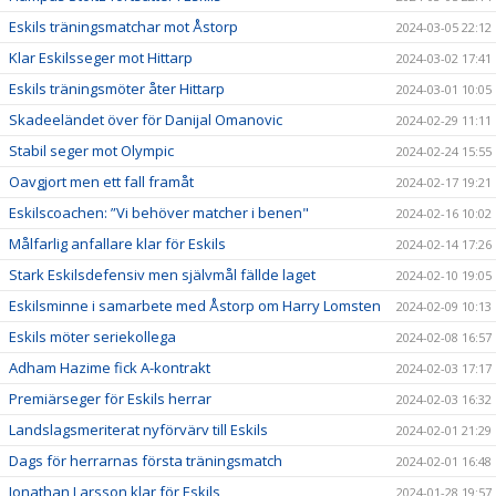
Eskils träningsmatchar mot Åstorp
2024-03-05 22:12
Klar Eskilsseger mot Hittarp
2024-03-02 17:41
Eskils träningsmöter åter Hittarp
2024-03-01 10:05
Skadeeländet över för Danijal Omanovic
2024-02-29 11:11
Stabil seger mot Olympic
2024-02-24 15:55
Oavgjort men ett fall framåt
2024-02-17 19:21
Eskilscoachen: ”Vi behöver matcher i benen"
2024-02-16 10:02
Målfarlig anfallare klar för Eskils
2024-02-14 17:26
Stark Eskilsdefensiv men självmål fällde laget
2024-02-10 19:05
Eskilsminne i samarbete med Åstorp om Harry Lomsten
2024-02-09 10:13
Eskils möter seriekollega
2024-02-08 16:57
Adham Hazime fick A-kontrakt
2024-02-03 17:17
Premiärseger för Eskils herrar
2024-02-03 16:32
Landslagsmeriterat nyförvärv till Eskils
2024-02-01 21:29
Dags för herrarnas första träningsmatch
2024-02-01 16:48
Jonathan Larsson klar för Eskils
2024-01-28 19:57