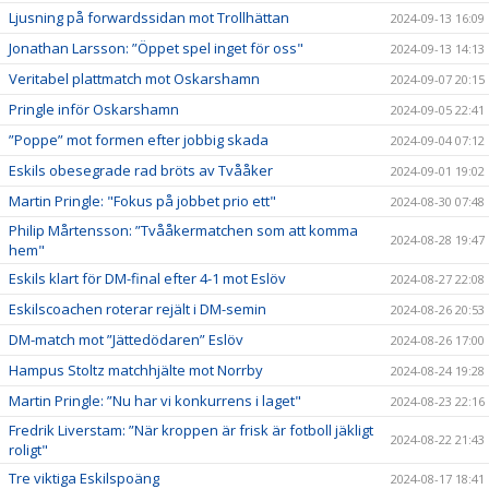
Ljusning på forwardssidan mot Trollhättan
2024-09-13 16:09
Jonathan Larsson: ”Öppet spel inget för oss"
2024-09-13 14:13
Veritabel plattmatch mot Oskarshamn
2024-09-07 20:15
Pringle inför Oskarshamn
2024-09-05 22:41
”Poppe” mot formen efter jobbig skada
2024-09-04 07:12
Eskils obesegrade rad bröts av Tvååker
2024-09-01 19:02
Martin Pringle: "Fokus på jobbet prio ett"
2024-08-30 07:48
Philip Mårtensson: ”Tvååkermatchen som att komma
2024-08-28 19:47
hem"
Eskils klart för DM-final efter 4-1 mot Eslöv
2024-08-27 22:08
Eskilscoachen roterar rejält i DM-semin
2024-08-26 20:53
DM-match mot ”Jättedödaren” Eslöv
2024-08-26 17:00
Hampus Stoltz matchhjälte mot Norrby
2024-08-24 19:28
Martin Pringle: ”Nu har vi konkurrens i laget"
2024-08-23 22:16
Fredrik Liverstam: ”När kroppen är frisk är fotboll jäkligt
2024-08-22 21:43
roligt"
Tre viktiga Eskilspoäng
2024-08-17 18:41