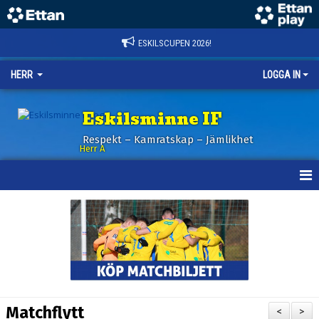
ESKILSCUPEN 2026!
HERR
LOGGA IN
Eskilsminne IF
Respekt – Kamratskap – Jämlikhet
Herr A
HEM
KALENDER
NYHETER
TRUPPEN
Matchflytt
<
>