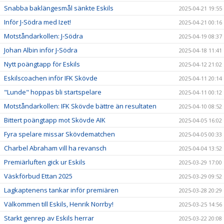
Snabba baklängesmål sänkte Eskils
2025-04-21 19:55
Inför J-Södra med Izet!
2025-04-21 00:16
Motståndarkollen: J-Södra
2025-04-19 08:37
Johan Albin inför J-Södra
2025-04-18 11:41
Nytt poängtapp för Eskils
2025-04-12 21:02
Eskilscoachen inför IFK Skövde
2025-04-11 20:14
"Lunde" hoppas bli startspelare
2025-04-11 00:12
Motståndarkollen: IFK Skövde bättre än resultaten
2025-04-10 08:52
Bittert poängtapp mot Skövde AIK
2025-04-05 16:02
Fyra spelare missar Skövdematchen
2025-04-05 00:33
Charbel Abraham vill ha revansch
2025-04-04 13:52
Premiärluften gick ur Eskils
2025-03-29 17:00
Väskförbud Ettan 2025
2025-03-29 09:52
Lagkaptenens tankar inför premiären
2025-03-28 20:29
Välkommen till Eskils, Henrik Norrby!
2025-03-25 14:56
Starkt genrep av Eskils herrar
2025-03-22 20:08