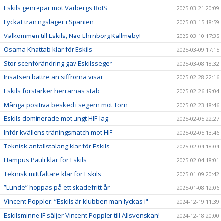
Eskils genrepar mot Varbergs BoIS
2025-03-21 20:09
Lyckat träningsläger i Spanien
2025-03-15 18:59
Välkommen till Eskils, Neo Ehrnborg Kallmeby!
2025-03-10 17:35
Osama Khattab klar för Eskils
2025-03-09 17:15
Stor scenförändring gav Eskilsseger
2025-03-08 18:32
Insatsen bättre än siffrorna visar
2025-02-28 22:16
Eskils förstärker herrarnas stab
2025-02-26 19:04
Många positiva besked i segern mot Torn
2025-02-23 18:46
Eskils dominerade mot ungt HIF-lag
2025-02-05 22:27
Inför kvällens träningsmatch mot HIF
2025-02-05 13:46
Teknisk anfallstalang klar för Eskils
2025-02-04 18:04
Hampus Pauli klar för Eskils
2025-02-04 18:01
Teknisk mittfältare klar för Eskils
2025-01-09 20:42
”Lunde” hoppas på ett skadefritt år
2025-01-08 12:06
Vincent Poppler: ”Eskils är klubben man lyckas i"
2024-12-19 11:39
Eskilsminne IF säljer Vincent Poppler till Allsvenskan!
2024-12-18 20:00