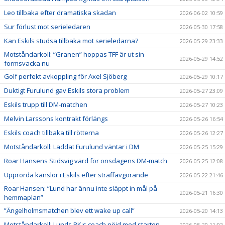
Leo tillbaka efter dramatiska skadan
2026-06-02 10:59
Sur förlust mot serieledaren
2026-05-30 17:58
Kan Eskils studsa tillbaka mot serieledarna?
2026-05-29 23:33
Motståndarkoll: ”Granen” hoppas TFF är ut sin
2026-05-29 14:52
formsvacka nu
Golf perfekt avkoppling för Axel Sjöberg
2026-05-29 10:17
Duktigt Furulund gav Eskils stora problem
2026-05-27 23:09
Eskils trupp till DM-matchen
2026-05-27 10:23
Melvin Larssons kontrakt förlängs
2026-05-26 16:54
Eskils coach tillbaka till rötterna
2026-05-26 12:27
Motståndarkoll: Laddat Furulund väntar i DM
2026-05-25 15:29
Roar Hansens Stidsvig värd för onsdagens DM-match
2026-05-25 12:08
Upprörda känslor i Eskils efter straffavgörande
2026-05-22 21:46
Roar Hansen: ”Lund har ännu inte släppt in mål på
2026-05-21 16:30
hemmaplan”
”Ängelholmsmatchen blev ett wake up call”
2026-05-20 14:13
Motståndarkoll: Lunds BK:s coach nöjd med starten
2026-05-20 11:02