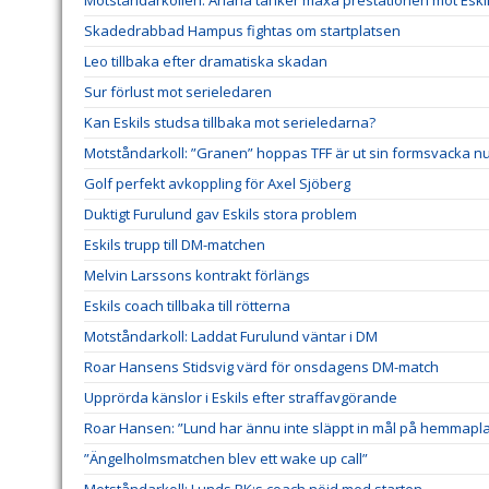
Skadedrabbad Hampus fightas om startplatsen
Leo tillbaka efter dramatiska skadan
Sur förlust mot serieledaren
Kan Eskils studsa tillbaka mot serieledarna?
Motståndarkoll: ”Granen” hoppas TFF är ut sin formsvacka n
Golf perfekt avkoppling för Axel Sjöberg
Duktigt Furulund gav Eskils stora problem
Eskils trupp till DM-matchen
Melvin Larssons kontrakt förlängs
Eskils coach tillbaka till rötterna
Motståndarkoll: Laddat Furulund väntar i DM
Roar Hansens Stidsvig värd för onsdagens DM-match
Upprörda känslor i Eskils efter straffavgörande
Roar Hansen: ”Lund har ännu inte släppt in mål på hemmapl
”Ängelholmsmatchen blev ett wake up call”
Motståndarkoll: Lunds BK:s coach nöjd med starten