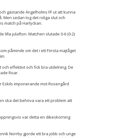
 och gästande Ängelholms FF ut att kunna
Men sedan tog det roliga slut och
ens match på Harlyckan.
lilla julafton. Matchen slutade 0-6 (0-2)
 som påminde om det i ett Första majtåget
an.
 och effektivt och fick bra utdelning. De
rade Roar.
där Eskils imponerande mot Rosengård
Men ska det behöva vara ett problem att
oppningsvis var detta en dikeskörning
enrik Norrby gjorde ett bra jobb och unge