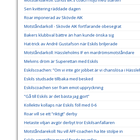
Sen kvittering räddade dagen
Roar imponerad av Skövde AIK
Motståndarkoll - Skövde AIK fortfarande obesegrat
Bakers klubbval bättre än han kunde önska sig
Hat-trick av André Gustafson när Eskils briljerade
Motståndarkoll: Hässleholms IF en mardrömsmotståndare
Melvins dröm är Superettan med Eskils
Eskilscoachen: ”Om vi inte gör jobbet är vi chanslösa i Hässl
Eskils studsade tillbaka med besked
Eskilscoachen ser fram emot uppryckning
”Gå till Eskils är det bästa jag gjort”
Kollektiv kollaps när Eskils föll med 0-6
Roar vill se ett ”riktigt” derby
Hetaste viljan avgör derbyt tror Eskilsanfallaren
Motståndarekoll: Nu vill ÄFF-coachen ha lite stolpe in
Eskils omställningsspel firade triumfer