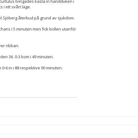
Kurtulus tvingades kasta in handduken i
i ett svårt läge.
xel Sjöberg återbud på grund av sjukdom.
vchans i 5 minuten men fick bollen utanför
er ribban.
i den 36. 0-3 kom i 49 minuten.
0-6 in i 88 respektive 90 minuten.