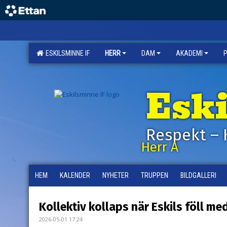
ESKILSMINNE IF
HERR
DAM
AKADEMI
Esk
Respekt – 
Herr A
HEM
KALENDER
NYHETER
TRUPPEN
BILDGALLERI
Kollektiv kollaps när Eskils föll me
2026-05-01 17:24