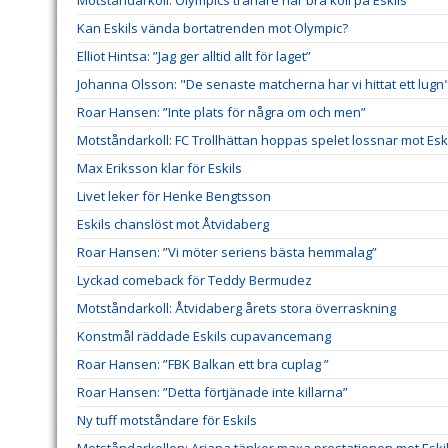
Kan Eskils vända bortatrenden mot Olympic?
Elliot Hintsa: ”Jag ger alltid allt för laget”
Johanna Olsson: "De senaste matcherna har vi hittat ett lugn
Roar Hansen: ”Inte plats för några om och men”
Motståndarkoll: FC Trollhättan hoppas spelet lossnar mot Esk
Max Eriksson klar för Eskils
Livet leker för Henke Bengtsson
Eskils chanslöst mot Åtvidaberg
Roar Hansen: ”Vi möter seriens bästa hemmalag”
Lyckad comeback för Teddy Bermudez
Motståndarkoll: Åtvidaberg årets stora överraskning
Konstmål räddade Eskils cupavancemang
Roar Hansen: ”FBK Balkan ett bra cuplag ”
Roar Hansen: ”Detta förtjänade inte killarna”
Ny tuff motståndare för Eskils
Motståndarkollen: Ariana tänker maxa prestationen mot Eski