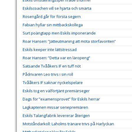
Eskilscoachen vill se hjärta och smärta
Rosengård går för första segern
Fabian hyllar sin mittbackskollega
Surt poängtapp men Eskils imponerande
Roar Hansen: ”Jätteutmaning att möta storfavoriten”
Eskils keeper inte lättstressad
Roar Hansen: ”Detta var en läropeng”
Satsande Tvååkers IF en tuff nöt
Pådrivaren Leo trivs i sin roll
Tvååkers IF saknar nyckelspelare
Eskils tog en välförtjänt premiärseger
Dags för ”examensprovet” för Eskils herrar
Lagkaptenen missar seriepremiären
Eskils Talangfabrik levererar återigen
Motståndarkoll: Laholms tränare trivs på Harlyckan
Mittbackstalang klar för Eskils