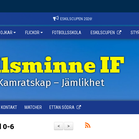
ESKILSCUPEN 2026!
POJKAR
FLICKOR
FOTBOLLSSKOLA
ESKILSCUPEN
STY
ilsminne IF
Kamratskap – Jämlikhet
KONTAKT
MATCHER
ETTAN SÖDRA
d 0-6
<
>