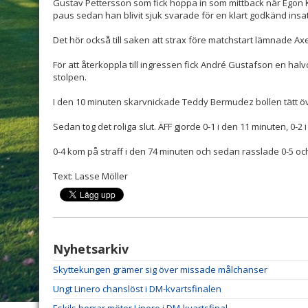
Gustav Pettersson som fick hoppa in som mittback när Egon 
paus sedan han blivit sjuk svarade för en klart godkänd insats 
Det hör också till saken att strax före matchstart lämnade A
För att återkoppla till ingressen fick André Gustafson en hal
stolpen.
I den 10 minuten skarvnickade Teddy Bermudez bollen tätt öv
Sedan tog det roliga slut. ÄFF gjorde 0-1 i den 11 minuten, 0-2 
0-4 kom på straff i den 74 minuten och sedan rasslade 0-5 och 
Text: Lasse Möller
Nyhetsarkiv
Skyttekungen grämer sig över missade målchanser
Ungt Linero chanslöst i DM-kvartsfinalen
Eskils herrar möter Linero i DM-kvartsfinal