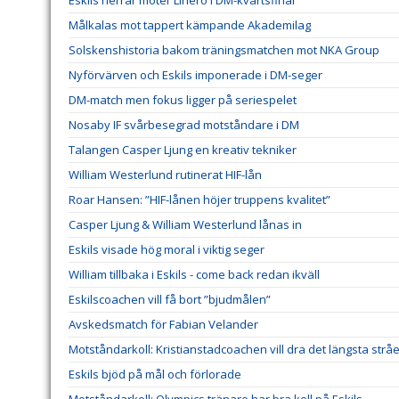
Målkalas mot tappert kämpande Akademilag
Solskenshistoria bakom träningsmatchen mot NKA Group
Nyförvärven och Eskils imponerade i DM-seger
DM-match men fokus ligger på seriespelet
Nosaby IF svårbesegrad motståndare i DM
Talangen Casper Ljung en kreativ tekniker
William Westerlund rutinerat HIF-lån
Roar Hansen: ”HIF-lånen höjer truppens kvalitet”
Casper Ljung & William Westerlund lånas in
Eskils visade hög moral i viktig seger
William tillbaka i Eskils - come back redan ikväll
Eskilscoachen vill få bort ”bjudmålen”
Avskedsmatch för Fabian Velander
Motståndarkoll: Kristianstadcoachen vill dra det längsta stråe
Eskils bjöd på mål och förlorade
Motståndarkoll: Olympics tränare har bra koll på Eskils