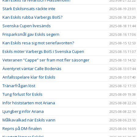
2025-08-21 22:22
Stark Eskilsinsats räckte inte
2025-08-19 23:01
Kan Eskils rubba Varbergs BoIS?
2025-08-18 23:29
Svenska Cupen livesänds
2025-08-18 11:44
Frisparksmål gav Eskils segern
2025-08-16 17:06
Kan Eskils resa sig mot seriefavoriten?
2025-08-15 12:53
Eskils möter Varbergs BoIS i Svenska Cupen
2025-08-15 11:07
Veteranen ”Cappe” ser fram mot fler säsonger
2025-08-13 14:52
Äventyret väntar Calle Bodenäs
2025-08-13 07:44
Anfallsspelare klar för Eskils
2025-08-13 07:40
Tränarfrågan löst
2025-08-12 17:13
Tung förlust för Eskils
2025-08-09 19:38
Inför höststarten mot Ariana
2025-08-08 22:26
Ljungberg inför Ariana
2025-08-08 22:10
Målkavalkad när Eskils vann
2025-08-06 23:10
Repris på DM-finalen
2025-08-06 16:05
Kvartett lämnar Eskils!