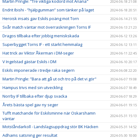
Martin Pringle: ”Tre viktiga kodord mot Ariana"
2024-06-18 21:08
Endrit Ibishi - ”hjälpgumman” som tänker på laget
2024-06-18 20:51
Heroisk insats gav Eskils poäng mot Torn
2024-06-14 21:55
Svår match väntar mot överraskningen Torns IF
2024-06-13 21:23
Dragos tillbaka efter jobbig meniskskada
2024-06-12 13:26
Superbygget Torns IF - ett starkt hemmalag
2024-06-12 13:11
Hat trick av Viktor Åkerman i DM-seger
2024-06-11 22:45
V Ingelstad gästar Eskils i DM
2024-06-10 20:17
Eskils imponerade i tredje raka segern
2024-06-08 22:20
Martin Pringle: ”Bara att gå ut och tro på det vi gör"
2024-06-07 19:08
Hampus trivs med sin utveckling
2024-06-07 18:49
Norrby IF tillbaka efter djup svacka
2024-06-07 18:29
Årets bästa spel gav ny seger
2024-06-01 19:15
Tufft matchande för Eskilsminne när Oskarshamn
2024-05-31 15:13
väntar
Motståndarkoll - Landslagsuppdrag stör BK Häcken
2024-05-31 14:52
Adhams satsning ger resultat
2024-05-30 10:00