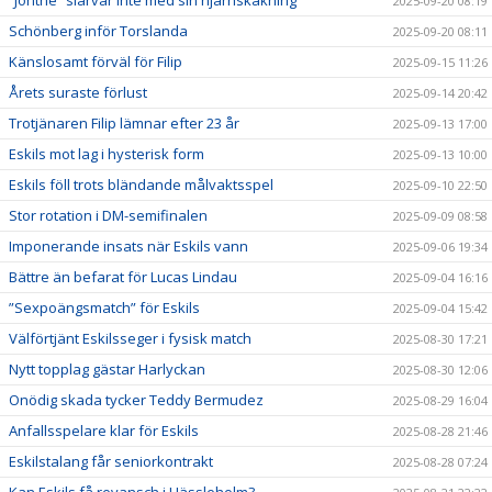
2025-09-20 08:19
Schönberg inför Torslanda
2025-09-20 08:11
Känslosamt förväl för Filip
2025-09-15 11:26
Årets suraste förlust
2025-09-14 20:42
Trotjänaren Filip lämnar efter 23 år
2025-09-13 17:00
Eskils mot lag i hysterisk form
2025-09-13 10:00
Eskils föll trots bländande målvaktsspel
2025-09-10 22:50
Stor rotation i DM-semifinalen
2025-09-09 08:58
Imponerande insats när Eskils vann
2025-09-06 19:34
Bättre än befarat för Lucas Lindau
2025-09-04 16:16
”Sexpoängsmatch” för Eskils
2025-09-04 15:42
Välförtjänt Eskilsseger i fysisk match
2025-08-30 17:21
Nytt topplag gästar Harlyckan
2025-08-30 12:06
Onödig skada tycker Teddy Bermudez
2025-08-29 16:04
Anfallsspelare klar för Eskils
2025-08-28 21:46
Eskilstalang får seniorkontrakt
2025-08-28 07:24
Kan Eskils få revansch i Hässleholm?