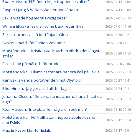
Roar Hansen: ”HIF-lånen höjer truppens kvalitet”
2026-07-13 17:03
Casper Ljung & William Westerlund lånas in
2026-07-13 09:00
Eskils visade hög moral i viktig seger
2026-07-01 23:10
William tillbaka i Eskils - come back redan ikväll
2026-07-01 17:16
Eskilscoachen vill få bort ”bjudmålen”
2026-06-30 22:21
Avskedsmatch för Fabian Velander
2026-06-30 21:51
Motståndarkoll: Kristianstadcoachen vill dra det längsta
2026-06-29 21:50
strået
Eskils bjöd på mål och förlorade
2026-06-28 20:06
Motståndarkoll: Olympics tränare har bra koll på Eskils
2026-06-27 23:53
Kan Eskils vända bortatrenden mot Olympic?
2026-06-27 15:41
Elliot Hintsa: ”Jag ger alltid allt för laget”
2026-06-24 10:11
Johanna Olsson: "De senaste matcherna har vi hittat ett
2026-06-23 09:59
lugn"
Roar Hansen: ”Inte plats för några om och men”
2026-06-18 09:15
Motståndarkoll: FC Trollhättan hoppas spelet lossnar
2026-06-17 19:54
mot Eskils
Max Eriksson klar för Eskils
2026-06-17 17:01