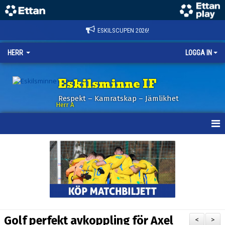
ESKILSCUPEN 2026!
HERR
LOGGA IN
Eskilsminne IF
Respekt – Kamratskap – Jämlikhet
Herr A
HEM
KALENDER
NYHETER
TRUPPEN
Golf perfekt avkoppling för Axel
<
>