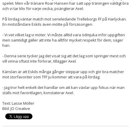
spelet. Men vår tränare Roar Hansen har satt upp träningen väldigt bra
och vi tar kliv för varje vecka, poängterar Axel.
På lördag väntar match mot serieledande Trelleborgs FF på Harlyckan.
En motståndare Eskils även mötte på försäsongen.
- Vi vet vilket lag vi möter. Vi måste alltid vara ödmjuka inför uppgiften
men samtidigt gäller att inte ha alltför mycket respekt för dem, säger
han.
- Denna serie tycker jag det visat sig att det lag som springer mest och
vill vinna oftast inte förlorar, tillägger Axel.
Känslan är att Eskils många gånger steppar upp och gör bra matcher
mot storfavoriter som TFF ju kommer att vara på lördag.
- Jag tror helt enkelt det handlar om att kan växlar upp fokus när man
ställs mot favoritlagen, konstaterar Axel.
Text: Lasse Möller
Bild: JO Creative