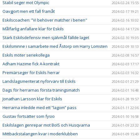
Stabil seger mot Olympic
2024-02-24 15:55
Oavgjort men ett fall framåt
2024-02-17 19:21
Eskilscoachen: ”Vi behöver matcher i benen"
2024-02-16 10:02
Målfarlig anfallare klar för Eskils
2024-02-14 17:26
Stark Eskilsdefensiv men självmål fällde laget
2024-02-10 19:05
Eskilsminne i samarbete med Åstorp om Harry Lomsten
2024-02-09 10:13
Eskils möter seriekollega
2024-02-08 16:57
Adham Hazime fick A-kontrakt
2024-02-03 17:17
Premiärseger för Eskils herrar
2024-02-03 16:32
Landslagsmeriterat nyförvärv till Eskils
2024-02-01 21:29
Dags för herrarnas första träningsmatch
2024-02-01 16:48
Jonathan Larsson klar för Eskils
2024-01-28 19:57
Herrarna inledde med ett ”lagom” pass
2024-01-11 22:06
Gustav fortsätter som fysio
2024-01-10 16:58
Eskilslagen genrepar mot BoIS och Husqvarna
2024-01-09 23:32
Mittbackstalangen kvar i moderklubben
2024-01-09 15:43