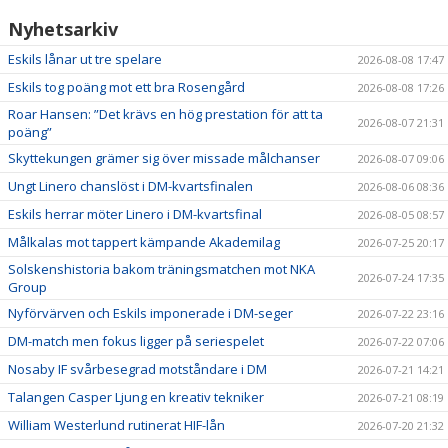
Nyhetsarkiv
Eskils lånar ut tre spelare
2026-08-08 17:47
Eskils tog poäng mot ett bra Rosengård
2026-08-08 17:26
Roar Hansen: ”Det krävs en hög prestation för att ta
2026-08-07 21:31
poäng”
Skyttekungen grämer sig över missade målchanser
2026-08-07 09:06
Ungt Linero chanslöst i DM-kvartsfinalen
2026-08-06 08:36
Eskils herrar möter Linero i DM-kvartsfinal
2026-08-05 08:57
Målkalas mot tappert kämpande Akademilag
2026-07-25 20:17
Solskenshistoria bakom träningsmatchen mot NKA
2026-07-24 17:35
Group
Nyförvärven och Eskils imponerade i DM-seger
2026-07-22 23:16
DM-match men fokus ligger på seriespelet
2026-07-22 07:06
Nosaby IF svårbesegrad motståndare i DM
2026-07-21 14:21
Talangen Casper Ljung en kreativ tekniker
2026-07-21 08:19
William Westerlund rutinerat HIF-lån
2026-07-20 21:32