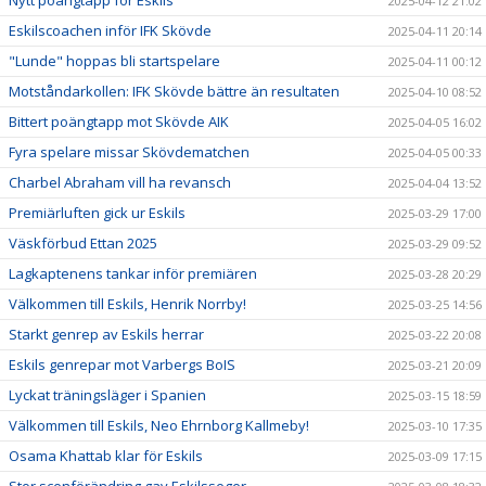
2025-04-12 21:02
Eskilscoachen inför IFK Skövde
2025-04-11 20:14
"Lunde" hoppas bli startspelare
2025-04-11 00:12
Motståndarkollen: IFK Skövde bättre än resultaten
2025-04-10 08:52
Bittert poängtapp mot Skövde AIK
2025-04-05 16:02
Fyra spelare missar Skövdematchen
2025-04-05 00:33
Charbel Abraham vill ha revansch
2025-04-04 13:52
Premiärluften gick ur Eskils
2025-03-29 17:00
Väskförbud Ettan 2025
2025-03-29 09:52
Lagkaptenens tankar inför premiären
2025-03-28 20:29
Välkommen till Eskils, Henrik Norrby!
2025-03-25 14:56
Starkt genrep av Eskils herrar
2025-03-22 20:08
Eskils genrepar mot Varbergs BoIS
2025-03-21 20:09
Lyckat träningsläger i Spanien
2025-03-15 18:59
Välkommen till Eskils, Neo Ehrnborg Kallmeby!
2025-03-10 17:35
Osama Khattab klar för Eskils
2025-03-09 17:15
Stor scenförändring gav Eskilsseger