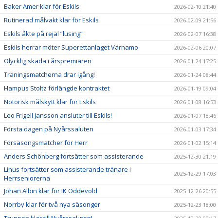
Baker Amer klar för Eskils
2026-02-10 21:40
Rutinerad målvakt klar för Eskils
2026-02-09 21:56
Eskils åkte på rejäl ”lusing”
2026-02-07 16:38
Eskils herrar möter Superettanlaget Värnamo
2026-02-06 20:07
Olycklig skada i årspremiären
2026-01-24 17:25
Träningsmatcherna drar igång!
2026-01-24 08:44
Hampus Stoltz förlängde kontraktet
2026-01-19 09:04
Notorisk målskytt klar för Eskils
2026-01-08 16:53
Leo Frigell Jansson ansluter till Eskils!
2026-01-07 18:46
Första dagen på Nyårssaluten
2026-01-03 17:34
Försäsongsmatcher för Herr
2026-01-02 15:14
Anders Schönberg fortsätter som assisterande
2025-12-30 21:19
Linus fortsätter som assisterande tränare i
2025-12-29 17:03
Herrseniorerna
Johan Albin klar för IK Oddevold
2025-12-26 20:55
Norrby klar för två nya säsonger
2025-12-23 18:00
Truppen klar till Nyårssaluten!