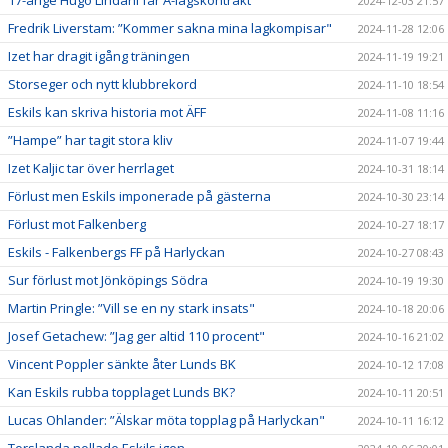
2024-12-03 21:57
Fredrik Liverstam: ”Kommer sakna mina lagkompisar"
2024-11-28 12:06
Izet har dragit igång träningen
2024-11-19 19:21
Storseger och nytt klubbrekord
2024-11-10 18:54
Eskils kan skriva historia mot ÄFF
2024-11-08 11:16
”Hampe” har tagit stora kliv
2024-11-07 19:44
Izet Kaljic tar över herrlaget
2024-10-31 18:14
Förlust men Eskils imponerade på gästerna
2024-10-30 23:14
Förlust mot Falkenberg
2024-10-27 18:17
Eskils - Falkenbergs FF på Harlyckan
2024-10-27 08:43
Sur förlust mot Jönköpings Södra
2024-10-19 19:30
Martin Pringle: ”Vill se en ny stark insats"
2024-10-18 20:06
Josef Getachew: ”Jag ger altid 110 procent"
2024-10-16 21:02
Vincent Poppler sänkte åter Lunds BK
2024-10-12 17:08
Kan Eskils rubba topplaget Lunds BK?
2024-10-11 20:51
Lucas Ohlander: ”Älskar möta topplag på Harlyckan"
2024-10-11 16:12
Torslanda nollade Eskils igen