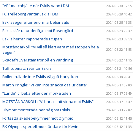
”AP” matchhjälte när Eskils vann i DM
2024-05-30 07:55
FC Trelleborg väntar Eskils i DM
2024-05-28 10:42
Eskilsseger efter enorm arbetsinsats
2024-05-25 16:33
Eskils slår ur underläge mot Rosengård
2024-05-23 22:37
Eskils herrar imponerade i cupen
2024-05-23 08:50
Motståndarkoll: ”Vi vill så klart vara med i toppen hela
2024-05-22 11:53
vägen”
Skadefri Liverstam tror på en vändning
2024-05-22 11:15
Tuff cupmatch väntar Eskils
2024-05-21 10:56
Bollen rullade inte Eskils väg på Harlyckan
2024-05-18 20:41
Martin Pringle: ”Vi kan inte snacka oss ur detta"
2024-05-17 07:00
”Lunde” tillbaka efter den mörka tiden
2024-05-17 06:49
MOTSTÅNDARKOLL: ”Vi har allt att vinna mot Eskils”
2024-05-17 06:47
Olympic monterade ner håglöst Eskils
2024-05-13 22:02
Fortsatta skadebekymmer mot Olympic
2024-05-12 11:45
BK Olympic speciell motståndare för Kevin
2024-05-12 11:33