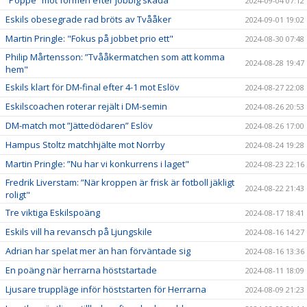
2024-09-04 07:12
Eskils obesegrade rad bröts av Tvååker
2024-09-01 19:02
Martin Pringle: "Fokus på jobbet prio ett"
2024-08-30 07:48
Philip Mårtensson: ”Tvååkermatchen som att komma
2024-08-28 19:47
hem"
Eskils klart för DM-final efter 4-1 mot Eslöv
2024-08-27 22:08
Eskilscoachen roterar rejält i DM-semin
2024-08-26 20:53
DM-match mot ”Jättedödaren” Eslöv
2024-08-26 17:00
Hampus Stoltz matchhjälte mot Norrby
2024-08-24 19:28
Martin Pringle: ”Nu har vi konkurrens i laget"
2024-08-23 22:16
Fredrik Liverstam: ”När kroppen är frisk är fotboll jäkligt
2024-08-22 21:43
roligt"
Tre viktiga Eskilspoäng
2024-08-17 18:41
Eskils vill ha revansch på Ljungskile
2024-08-16 14:27
Adrian har spelat mer än han förväntade sig
2024-08-16 13:36
En poäng när herrarna höststartade
2024-08-11 18:09
Ljusare truppläge inför höststarten för Herrarna
2024-08-09 21:23