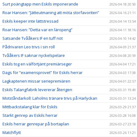
Surt poängtapp men Eskils imponerande
2026-04-18 20:50
Roar Hansen: ”Jätteutmaning att möta storfavoriten”
2026-04-16 21:11
Eskils keeper inte lättstressad
2026-04-14 13:54
Roar Hansen: ”Detta var en läropeng”
2026-04-11 18:16
Satsande Tvååkers IF en tuff nöt
2026-04-10 14:42
Pådrivaren Leo trivs i sin roll
2026-04-09 21:37
Tvååkers IF saknar nyckelspelare
2026-04-08 20:59
Eskils tog en välförtjänt premiärseger
2026-04-04 17:21
Dags för ”examensprovet” för Eskils herrar
2026-04-03 17:38
Lagkaptenen missar seriepremiären
2026-04-01 22:57
Eskils Talangfabrik levererar återigen
2026-03-31 19:49
Motståndarkoll: Laholms tränare trivs på Harlyckan
2026-03-31 13:24
Mittbackstalang klar för Eskils
2026-03-29 21:37
Starkt genrep av Eskils herrar
2026-03-28 16:08
Eskils herrar genrepar på bortaplan
2026-03-27 23:18
Matchflytt
2026-03-26 11:21