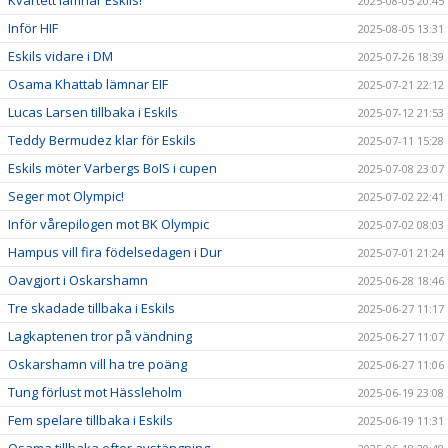
2025-08-05 20:45
Inför HIF
2025-08-05 13:31
Eskils vidare i DM
2025-07-26 18:39
Osama Khattab lämnar EIF
2025-07-21 22:12
Lucas Larsen tillbaka i Eskils
2025-07-12 21:53
Teddy Bermudez klar för Eskils
2025-07-11 15:28
Eskils möter Varbergs BoIS i cupen
2025-07-08 23:07
Seger mot Olympic!
2025-07-02 22:41
Inför vårepilogen mot BK Olympic
2025-07-02 08:03
Hampus vill fira födelsedagen i Dur
2025-07-01 21:24
Oavgjort i Oskarshamn
2025-06-28 18:46
Tre skadade tillbaka i Eskils
2025-06-27 11:17
Lagkaptenen tror på vändning
2025-06-27 11:07
Oskarshamn vill ha tre poäng
2025-06-27 11:06
Tung förlust mot Hässleholm
2025-06-19 23:08
Fem spelare tillbaka i Eskils
2025-06-19 11:31
Osama tillbaka efter avstängning