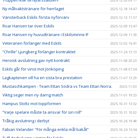
2025-12-20 09:17
Ny målvaktstränare för herrlaget
2025-12-18 14:47
Vänsterback Eskils första nyförvärv
2025-12-12 11:37
Roar Hansen tar över Eskils
2025-12-09 15:47
Roar Hansen ny huvudtränare i Eskilsminne IF
2025-12-09 11:59
Veteranen förlänger med Eskils
2025-12-02 16:41
”Chrille” Ljungberg förlänger kontraktet
2025-11-26 13:13
Heroisk avslutning gav nytt kontrakt
2025-11-08 20:23
Eskils går för vinst mot Jönköping
2025-11-08 07:24
Lagkaptenen vill ha en sista bra prestation
2025-11-07 13:29
Mustaschkampen - Team Ettan Södra vs Team Ettan Norra.
2025-11-03
Viktig seger men ny darrig match
2025-11-01 19:33
Hampus Stoltz mot toppformen
2025-10-31 13:32
”Varje spelare måste ta ansvar för sin roll”
2025-10-31 10:02
Tråkig avslutning i derbyt
2025-10-26 19:48
Fabian Velander: ”För många enkla mål bakåt”
2025-10-24 15:54
Tuff derbykamp väntar för Eskils