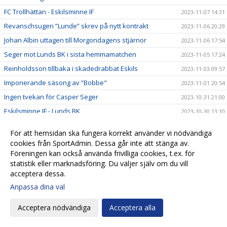
FC Trollhättan - Eskilsminne IF
2023-11-07 14:31
Revanschsugen ”Lunde” skrev på nytt kontrakt
2023-11-06 20:29
Johan Albin uttagen till Morgondagens stjärnor
2023-11-06 17:54
Seger mot Lunds BK i sista hemmamatchen
2023-11-05 17:24
Reinholdsson tillbaka i skadedrabbat Eskils
2023-11-03 09:57
Imponerande säsong av ”Bobbe"
2023-11-01 20:54
Ingen tvekan för Casper Seger
2023-10-31 21:00
Eskilsminne IF - Lunds BK
2023-10-30 13:10
Eskilscoachen: ”Vi förtjänade inte förlora"
2023-10-29 19:16
För att hemsidan ska fungera korrekt använder vi nödvändiga
Lagkaptenen signerade nytt kontrakt
2023-10-28 20:26
cookies från SportAdmin. Dessa går inte att stänga av.
Föreningen kan också använda frivilliga cookies, t.ex. för
Omtumlande tid för Lucas Ohlander
2023-10-27 12:05
statistik eller marknadsföring. Du väljer själv om du vill
Eskilscoachen: ”Hoppas räta ut frågetecken"
2023-10-26 22:58
acceptera dessa.
Josef Getachew fortsätter i Eskils
2023-10-25 09:50
Anpassa dina val
Falkenbergs FF - Eskilsminne IF
2023-10-23 12:30
Acceptera nödvändiga
Acceptera alla
Ineffektivt Eskils föll igen
2023-10-21 21:30
Eskilscoachen varnar för Ahlafors motivation
2023-10-20 11:36