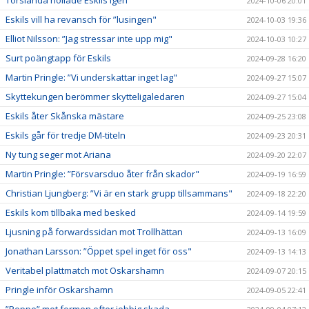
2024-10-06 20:01
Eskils vill ha revansch för ”lusingen"
2024-10-03 19:36
Elliot Nilsson: ”Jag stressar inte upp mig"
2024-10-03 10:27
Surt poängtapp för Eskils
2024-09-28 16:20
Martin Pringle: ”Vi underskattar inget lag"
2024-09-27 15:07
Skyttekungen berömmer skytteligaledaren
2024-09-27 15:04
Eskils åter Skånska mästare
2024-09-25 23:08
Eskils går för tredje DM-titeln
2024-09-23 20:31
Ny tung seger mot Ariana
2024-09-20 22:07
Martin Pringle: ”Försvarsduo åter från skador"
2024-09-19 16:59
Christian Ljungberg: ”Vi är en stark grupp tillsammans"
2024-09-18 22:20
Eskils kom tillbaka med besked
2024-09-14 19:59
Ljusning på forwardssidan mot Trollhättan
2024-09-13 16:09
Jonathan Larsson: ”Öppet spel inget för oss"
2024-09-13 14:13
Veritabel plattmatch mot Oskarshamn
2024-09-07 20:15
Pringle inför Oskarshamn
2024-09-05 22:41
”Poppe” mot formen efter jobbig skada