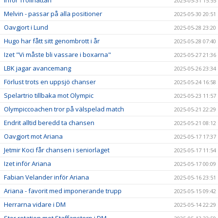
2025-05-31 15:55
Melvin - passar på alla positioner
2025-05-30 20:51
Oavgjort i Lund
2025-05-28 23:20
Hugo har fått sitt genombrott i år
2025-05-28 07:40
Izet "Vi måste bli vassare i boxarna"
2025-05-27 21:36
LBK jagar avancemang
2025-05-26 23:34
Förlust trots en uppsjö chanser
2025-05-24 16:58
Spelartrio tillbaka mot Olympic
2025-05-23 11:57
Olympiccoachen tror på välspelad match
2025-05-21 22:29
Endrit alltid beredd ta chansen
2025-05-21 08:12
Oavgjort mot Ariana
2025-05-17 17:37
Jetmir Koci får chansen i seniorlaget
2025-05-17 11:54
Izet inför Ariana
2025-05-17 00:09
Fabian Velander inför Ariana
2025-05-16 23:51
Ariana - favorit med imponerande trupp
2025-05-15 09:42
Herrarna vidare i DM
2025-05-14 22:29
Stor rotation mot Staffanstorp i DM