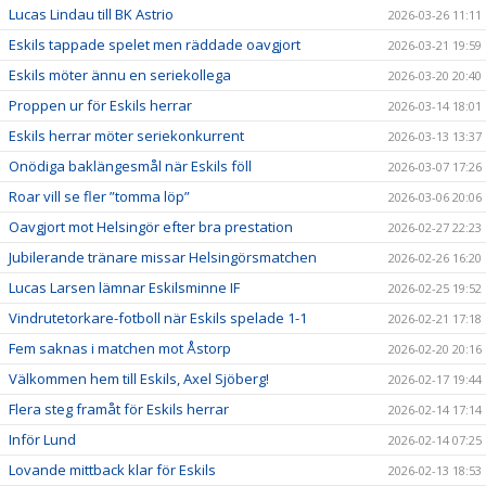
Lucas Lindau till BK Astrio
2026-03-26 11:11
Eskils tappade spelet men räddade oavgjort
2026-03-21 19:59
Eskils möter ännu en seriekollega
2026-03-20 20:40
Proppen ur för Eskils herrar
2026-03-14 18:01
Eskils herrar möter seriekonkurrent
2026-03-13 13:37
Onödiga baklängesmål när Eskils föll
2026-03-07 17:26
Roar vill se fler ”tomma löp”
2026-03-06 20:06
Oavgjort mot Helsingör efter bra prestation
2026-02-27 22:23
Jubilerande tränare missar Helsingörsmatchen
2026-02-26 16:20
Lucas Larsen lämnar Eskilsminne IF
2026-02-25 19:52
Vindrutetorkare-fotboll när Eskils spelade 1-1
2026-02-21 17:18
Fem saknas i matchen mot Åstorp
2026-02-20 20:16
Välkommen hem till Eskils, Axel Sjöberg!
2026-02-17 19:44
Flera steg framåt för Eskils herrar
2026-02-14 17:14
Inför Lund
2026-02-14 07:25
Lovande mittback klar för Eskils
2026-02-13 18:53