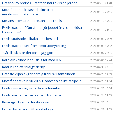
Hat-trick av André Gustafson när Eskils briljerade
2026-05-13 21:48
Motståndarkoll: Hässleholms IF en
2026-05-12 20:55
mardrömsmotståndare
Melvins dröm är Superettan med Eskils
2026-05-12 19:26
Eskilscoachen: ”Om vi inte gör jobbet är vi chanslösa i
2026-05-11 21:05
Hässleholm”
Eskils studsade tillbaka med besked
2026-05-09 20:39
Eskilscoachen ser fram emot uppryckning
2026-05-08 19:32
”Gå till Eskils är det bästa jag gjort”
2026-05-07 22:16
Kollektiv kollaps när Eskils föll med 0-6
2026-05-01 17:24
Roar vill se ett ”riktigt” derby
2026-04-30 20:35
Hetaste viljan avgör derbyt tror Eskilsanfallaren
2026-04-29 14:59
Motståndarekoll: Nu vill ÄFF-coachen ha lite stolpe in
2026-04-28 11:54
Eskils omställningsspel firade triumfer
2026-04-25 16:04
Eskilscoachen vill se hjärta och smärta
2026-04-24 21:03
Rosengård går för första segern
2026-04-23 10:41
Fabian hyllar sin mittbackskollega
2026-04-22 11:33