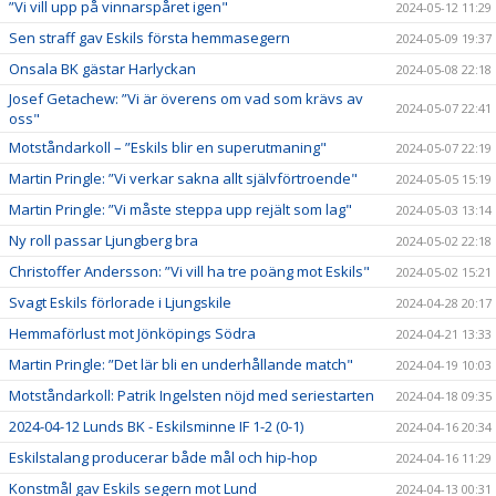
”Vi vill upp på vinnarspåret igen"
2024-05-12 11:29
Sen straff gav Eskils första hemmasegern
2024-05-09 19:37
Onsala BK gästar Harlyckan
2024-05-08 22:18
Josef Getachew: ”Vi är överens om vad som krävs av
2024-05-07 22:41
oss"
Motståndarkoll – ”Eskils blir en superutmaning"
2024-05-07 22:19
Martin Pringle: ”Vi verkar sakna allt självförtroende"
2024-05-05 15:19
Martin Pringle: ”Vi måste steppa upp rejält som lag"
2024-05-03 13:14
Ny roll passar Ljungberg bra
2024-05-02 22:18
Christoffer Andersson: ”Vi vill ha tre poäng mot Eskils"
2024-05-02 15:21
Svagt Eskils förlorade i Ljungskile
2024-04-28 20:17
Hemmaförlust mot Jönköpings Södra
2024-04-21 13:33
Martin Pringle: ”Det lär bli en underhållande match"
2024-04-19 10:03
Motståndarkoll: Patrik Ingelsten nöjd med seriestarten
2024-04-18 09:35
2024-04-12 Lunds BK - Eskilsminne IF 1-2 (0-1)
2024-04-16 20:34
Eskilstalang producerar både mål och hip-hop
2024-04-16 11:29
Konstmål gav Eskils segern mot Lund
2024-04-13 00:31