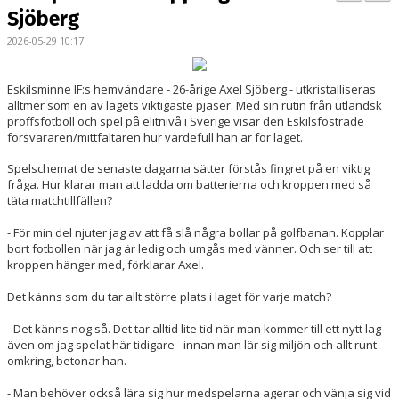
BILDGALLERI
Sjöberg
2026-05-29 10:17
KONTAKT
MATCHER
Eskilsminne IF:s hemvändare - 26-årige Axel Sjöberg - utkristalliseras
alltmer som en av lagets viktigaste pjäser. Med sin rutin från utländsk
proffsfotboll och spel på elitnivå i Sverige visar den Eskilsfostrade
ETTAN SÖDRA
försvararen/mittfältaren hur värdefull han är för laget.
Spelschemat de senaste dagarna sätter förstås fingret på en viktig
fråga. Hur klarar man att ladda om batterierna och kroppen med så
täta matchtillfällen?
- För min del njuter jag av att få slå några bollar på golfbanan. Kopplar
bort fotbollen när jag är ledig och umgås med vänner. Och ser till att
kroppen hänger med, förklarar Axel.
Det känns som du tar allt större plats i laget för varje match?
- Det känns nog så. Det tar alltid lite tid när man kommer till ett nytt lag -
även om jag spelat här tidigare - innan man lär sig miljön och allt runt
omkring, betonar han.
- Man behöver också lära sig hur medspelarna agerar och vänja sig vid