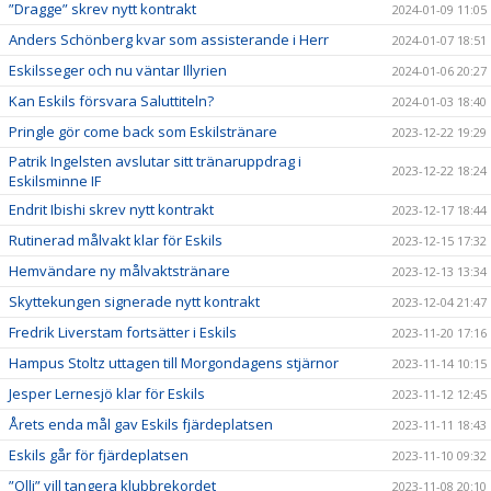
”Dragge” skrev nytt kontrakt
2024-01-09 11:05
Anders Schönberg kvar som assisterande i Herr
2024-01-07 18:51
Eskilsseger och nu väntar Illyrien
2024-01-06 20:27
Kan Eskils försvara Saluttiteln?
2024-01-03 18:40
Pringle gör come back som Eskilstränare
2023-12-22 19:29
Patrik Ingelsten avslutar sitt tränaruppdrag i
2023-12-22 18:24
Eskilsminne IF
Endrit Ibishi skrev nytt kontrakt
2023-12-17 18:44
Rutinerad målvakt klar för Eskils
2023-12-15 17:32
Hemvändare ny målvaktstränare
2023-12-13 13:34
Skyttekungen signerade nytt kontrakt
2023-12-04 21:47
Fredrik Liverstam fortsätter i Eskils
2023-11-20 17:16
Hampus Stoltz uttagen till Morgondagens stjärnor
2023-11-14 10:15
Jesper Lernesjö klar för Eskils
2023-11-12 12:45
Årets enda mål gav Eskils fjärdeplatsen
2023-11-11 18:43
Eskils går för fjärdeplatsen
2023-11-10 09:32
”Olli” vill tangera klubbrekordet
2023-11-08 20:10