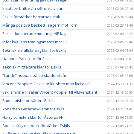
2025-03-08 18:32
Insatsen bättre än siffrorna visar
2025-02-28 22:16
Eskils förstärker herrarnas stab
2025-02-26 19:04
Många positiva besked i segern mot Torn
2025-02-23 18:46
Eskils dominerade mot ungt HIF-lag
2025-02-05 22:27
Inför kvällens träningsmatch mot HIF
2025-02-05 13:46
Teknisk anfallstalang klar för Eskils
2025-02-04 18:04
Hampus Pauli klar för Eskils
2025-02-04 18:01
Teknisk mittfältare klar för Eskils
2025-01-09 20:42
”Lunde” hoppas på ett skadefritt år
2025-01-08 12:06
Vincent Poppler: ”Eskils är klubben man lyckas i"
2024-12-19 11:39
Eskilsminne IF säljer Vincent Poppler till Allsvenskan!
2024-12-18 20:00
Endrit Ibishi fortsätter i Eskils
2024-12-13 08:18
Yonathan Getachew lämnar Eskils
2024-12-11 11:41
Harry Lomsten klar för Åstorps FF
2024-12-06 09:33
Spelskicklig mittback förstärker Eskils
2024-12-05 21:21
17-årige Hugo Lindahl får A-lagskontrakt