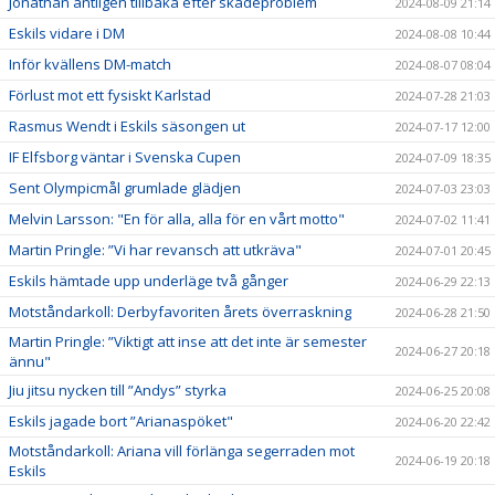
Jonathan äntligen tillbaka efter skadeproblem
2024-08-09 21:14
Eskils vidare i DM
2024-08-08 10:44
Inför kvällens DM-match
2024-08-07 08:04
Förlust mot ett fysiskt Karlstad
2024-07-28 21:03
Rasmus Wendt i Eskils säsongen ut
2024-07-17 12:00
IF Elfsborg väntar i Svenska Cupen
2024-07-09 18:35
Sent Olympicmål grumlade glädjen
2024-07-03 23:03
Melvin Larsson: "En för alla, alla för en vårt motto"
2024-07-02 11:41
Martin Pringle: ”Vi har revansch att utkräva"
2024-07-01 20:45
Eskils hämtade upp underläge två gånger
2024-06-29 22:13
Motståndarkoll: Derbyfavoriten årets överraskning
2024-06-28 21:50
Martin Pringle: ”Viktigt att inse att det inte är semester
2024-06-27 20:18
ännu"
Jiu jitsu nycken till ”Andys” styrka
2024-06-25 20:08
Eskils jagade bort ”Arianaspöket"
2024-06-20 22:42
Motståndarkoll: Ariana vill förlänga segerraden mot
2024-06-19 20:18
Eskils