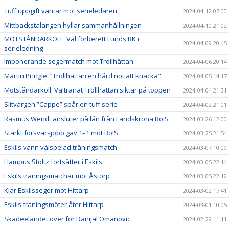
Tuff uppgift väntar mot serieledaren
2024-04-12 07:00
Mittbackstalangen hyllar sammanhållningen
2024-04-10 21:02
MOTSTÅNDARKOLL: Väl förberett Lunds BK i
2024-04-09 20:45
serieledning
Imponerande segermatch mot Trollhättan
2024-04-06 20:14
Martin Pringle: ”Trollhättan en hård nöt att knäcka"
2024-04-05 14:17
Motståndarkoll: Vältränat Trollhättan siktar på toppen
2024-04-04 21:31
Slitvargen ”Cappe” spår en tuff serie
2024-04-02 21:01
Rasmus Wendt ansluter på lån från Landskrona BoIS
2024-03-26 12:00
Starkt försvarsjobb gav 1–1 mot BoIS
2024-03-25 21:54
Eskils vann välspelad träningsmatch
2024-03-07 10:09
Hampus Stoltz fortsätter i Eskils
2024-03-05 22:14
Eskils träningsmatchar mot Åstorp
2024-03-05 22:12
Klar Eskilsseger mot Hittarp
2024-03-02 17:41
Eskils träningsmöter åter Hittarp
2024-03-01 10:05
Skadeeländet över för Danijal Omanovic
2024-02-29 11:11