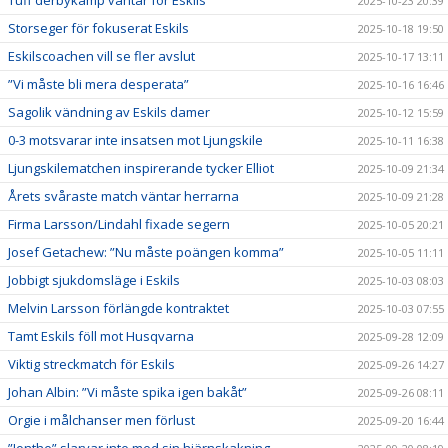
2025-10-23 20:39
Storseger för fokuserat Eskils
2025-10-18 19:50
Eskilscoachen vill se fler avslut
2025-10-17 13:11
”Vi måste bli mera desperata”
2025-10-16 16:46
Sagolik vändning av Eskils damer
2025-10-12 15:59
0-3 motsvarar inte insatsen mot Ljungskile
2025-10-11 16:38
Ljungskilematchen inspirerande tycker Elliot
2025-10-09 21:34
Årets svåraste match väntar herrarna
2025-10-09 21:28
Firma Larsson/Lindahl fixade segern
2025-10-05 20:21
Josef Getachew: ”Nu måste poängen komma”
2025-10-05 11:11
Jobbigt sjukdomsläge i Eskils
2025-10-03 08:03
Melvin Larsson förlängde kontraktet
2025-10-03 07:55
Tamt Eskils föll mot Husqvarna
2025-09-28 12:09
Viktig streckmatch för Eskils
2025-09-26 14:27
Johan Albin: ”Vi måste spika igen bakåt”
2025-09-26 08:11
Orgie i målchanser men förlust
2025-09-20 16:44
”Jonthe” slarvar inte med sin hjärnskakning