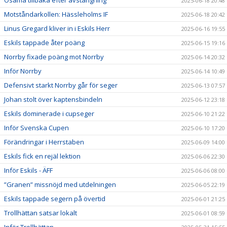
2025-06-18 20:48
Motståndarkollen: Hässleholms IF
2025-06-18 20:42
Linus Gregard kliver in i Eskils Herr
2025-06-16 19:55
Eskils tappade åter poäng
2025-06-15 19:16
Norrby fixade poäng mot Norrby
2025-06-14 20:32
Inför Norrby
2025-06-14 10:49
Defensivt starkt Norrby går för seger
2025-06-13 07:57
Johan stolt över kaptensbindeln
2025-06-12 23:18
Eskils dominerade i cupseger
2025-06-10 21:22
Inför Svenska Cupen
2025-06-10 17:20
Förändringar i Herrstaben
2025-06-09 14:00
Eskils fick en rejäl lektion
2025-06-06 22:30
Inför Eskils - ÄFF
2025-06-06 08:00
”Granen” missnöjd med utdelningen
2025-06-05 22:19
Eskils tappade segern på övertid
2025-06-01 21:25
Trollhättan satsar lokalt
2025-06-01 08:59
Inför Trollhättan