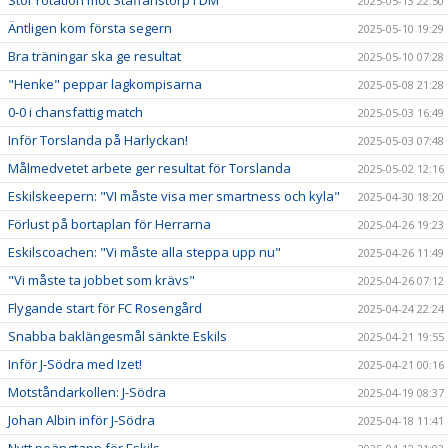
2025-05-13 22:50
Äntligen kom första segern
2025-05-10 19:29
Bra träningar ska ge resultat
2025-05-10 07:28
"Henke" peppar lagkompisarna
2025-05-08 21:28
0-0 i chansfattig match
2025-05-03 16:49
Inför Torslanda på Harlyckan!
2025-05-03 07:48
Målmedvetet arbete ger resultat för Torslanda
2025-05-02 12:16
Eskilskeepern: "VI måste visa mer smartness och kyla"
2025-04-30 18:20
Förlust på bortaplan för Herrarna
2025-04-26 19:23
Eskilscoachen: "Vi måste alla steppa upp nu"
2025-04-26 11:49
"Vi måste ta jobbet som krävs"
2025-04-26 07:12
Flygande start för FC Rosengård
2025-04-24 22:24
Snabba baklängesmål sänkte Eskils
2025-04-21 19:55
Inför J-Södra med Izet!
2025-04-21 00:16
Motståndarkollen: J-Södra
2025-04-19 08:37
Johan Albin inför J-Södra
2025-04-18 11:41
Nytt poängtapp för Eskils