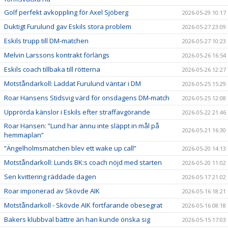
Golf perfekt avkoppling för Axel Sjöberg
2026-05-29 10:17
Duktigt Furulund gav Eskils stora problem
2026-05-27 23:09
Eskils trupp till DM-matchen
2026-05-27 10:23
Melvin Larssons kontrakt förlängs
2026-05-26 16:54
Eskils coach tillbaka till rötterna
2026-05-26 12:27
Motståndarkoll: Laddat Furulund väntar i DM
2026-05-25 15:29
Roar Hansens Stidsvig värd för onsdagens DM-match
2026-05-25 12:08
Upprörda känslor i Eskils efter straffavgörande
2026-05-22 21:46
Roar Hansen: ”Lund har ännu inte släppt in mål på
2026-05-21 16:30
hemmaplan”
”Ängelholmsmatchen blev ett wake up call”
2026-05-20 14:13
Motståndarkoll: Lunds BK:s coach nöjd med starten
2026-05-20 11:02
Sen kvittering räddade dagen
2026-05-17 21:02
Roar imponerad av Skövde AIK
2026-05-16 18:21
Motståndarkoll - Skövde AIK fortfarande obesegrat
2026-05-16 08:18
Bakers klubbval bättre än han kunde önska sig
2026-05-15 17:03