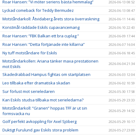
Roar Hansen: ”Vi möter seriens bästa hemmalag”
2026-06-13 08:52
Lyckad comeback för Teddy Bermudez
2026-06-13 08:47
Motståndarkoll: Åtvidaberg årets stora överraskning
2026-06-11 14:46
Konstmål räddade Eskils cupavancemang
2026-06-10 22:43
Roar Hansen: ”FBK Balkan ett bra cuplag ”
2026-06-09 17:44
Roar Hansen: ”Detta förtjänade inte killarna”
2026-06-07 16:04
Ny tuff motståndare för Eskils
2026-06-06 18:45
Motståndarkollen: Ariana tänker maxa prestationen
2026-06-04 21:34
mot Eskils
Skadedrabbad Hampus fightas om startplatsen
2026-06-03 12:04
Leo tillbaka efter dramatiska skadan
2026-06-02 10:59
Sur förlust mot serieledaren
2026-05-30 17:58
Kan Eskils studsa tillbaka mot serieledarna?
2026-05-29 23:33
Motståndarkoll: ”Granen” hoppas TFF är ut sin
2026-05-29 14:52
formsvacka nu
Golf perfekt avkoppling för Axel Sjöberg
2026-05-29 10:17
Duktigt Furulund gav Eskils stora problem
2026-05-27 23:09