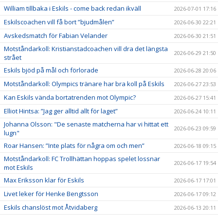
William tillbaka i Eskils - come back redan ikväll
2026-07-01 17:16
Eskilscoachen vill få bort ”bjudmålen”
2026-06-30 22:21
Avskedsmatch för Fabian Velander
2026-06-30 21:51
Motståndarkoll: Kristianstadcoachen vill dra det längsta
2026-06-29 21:50
strået
Eskils bjöd på mål och förlorade
2026-06-28 20:06
Motståndarkoll: Olympics tränare har bra koll på Eskils
2026-06-27 23:53
Kan Eskils vända bortatrenden mot Olympic?
2026-06-27 15:41
Elliot Hintsa: ”Jag ger alltid allt för laget”
2026-06-24 10:11
Johanna Olsson: "De senaste matcherna har vi hittat ett
2026-06-23 09:59
lugn"
Roar Hansen: ”Inte plats för några om och men”
2026-06-18 09:15
Motståndarkoll: FC Trollhättan hoppas spelet lossnar
2026-06-17 19:54
mot Eskils
Max Eriksson klar för Eskils
2026-06-17 17:01
Livet leker för Henke Bengtsson
2026-06-17 09:12
Eskils chanslöst mot Åtvidaberg
2026-06-13 20:11