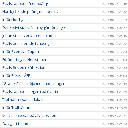
Eskils tappade åter poäng
2025-06-15 19:16
Norrby fixade poäng mot Norrby
2025-06-14 20:32
Inför Norrby
2025-06-14 10:49
Defensivt starkt Norrby går för seger
2025-06-13 07:57
Johan stolt över kaptensbindeln
2025-06-12 23:18
Eskils dominerade i cupseger
2025-06-10 21:22
Inför Svenska Cupen
2025-06-10 17:20
Förändringar i Herrstaben
2025-06-09 14:00
Eskils fick en rejäl lektion
2025-06-06 22:30
Inför Eskils - ÄFF
2025-06-06 08:00
”Granen” missnöjd med utdelningen
2025-06-05 22:19
Eskils tappade segern på övertid
2025-06-01 21:25
Trollhättan satsar lokalt
2025-06-01 08:59
Inför Trollhättan
2025-05-31 15:55
Melvin - passar på alla positioner
2025-05-30 20:51
Oavgjort i Lund
2025-05-28 23:20