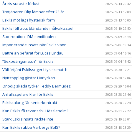
Årets suraste förlust
2025-09-14 20:42
Trotjänaren Filip lämnar efter 23 år
2025-09-13 17:00
Eskils mot lag i hysterisk form
2025-09-13 10:00
Eskils föll trots bländande målvaktsspel
2025-09-10 22:50
Stor rotation i DM-semifinalen
2025-09-09 08:58
Imponerande insats när Eskils vann
2025-09-06 19:34
Bättre än befarat för Lucas Lindau
2025-09-04 16:16
”Sexpoängsmatch” för Eskils
2025-09-04 15:42
Välförtjänt Eskilsseger i fysisk match
2025-08-30 17:21
Nytt topplag gästar Harlyckan
2025-08-30 12:06
Onödig skada tycker Teddy Bermudez
2025-08-29 16:04
Anfallsspelare klar för Eskils
2025-08-28 21:46
Eskilstalang får seniorkontrakt
2025-08-28 07:24
Kan Eskils få revansch i Hässleholm?
2025-08-21 22:22
Stark Eskilsinsats räckte inte
2025-08-19 23:01
Kan Eskils rubba Varbergs BoIS?
2025-08-18 23:29