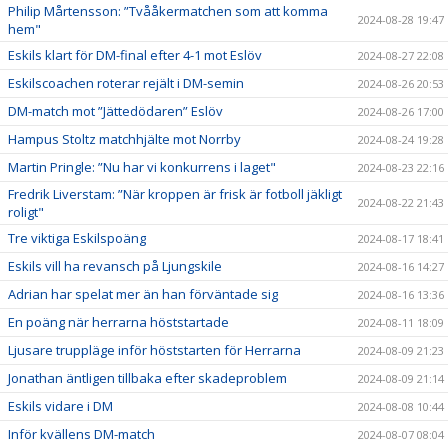
Philip Mårtensson: ”Tvååkermatchen som att komma
2024-08-28 19:47
hem"
Eskils klart för DM-final efter 4-1 mot Eslöv
2024-08-27 22:08
Eskilscoachen roterar rejält i DM-semin
2024-08-26 20:53
DM-match mot ”Jättedödaren” Eslöv
2024-08-26 17:00
Hampus Stoltz matchhjälte mot Norrby
2024-08-24 19:28
Martin Pringle: ”Nu har vi konkurrens i laget"
2024-08-23 22:16
Fredrik Liverstam: ”När kroppen är frisk är fotboll jäkligt
2024-08-22 21:43
roligt"
Tre viktiga Eskilspoäng
2024-08-17 18:41
Eskils vill ha revansch på Ljungskile
2024-08-16 14:27
Adrian har spelat mer än han förväntade sig
2024-08-16 13:36
En poäng när herrarna höststartade
2024-08-11 18:09
Ljusare truppläge inför höststarten för Herrarna
2024-08-09 21:23
Jonathan äntligen tillbaka efter skadeproblem
2024-08-09 21:14
Eskils vidare i DM
2024-08-08 10:44
Inför kvällens DM-match
2024-08-07 08:04