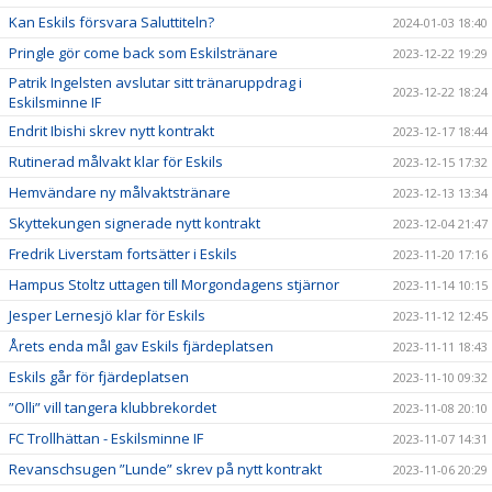
Kan Eskils försvara Saluttiteln?
2024-01-03 18:40
Pringle gör come back som Eskilstränare
2023-12-22 19:29
Patrik Ingelsten avslutar sitt tränaruppdrag i
2023-12-22 18:24
Eskilsminne IF
Endrit Ibishi skrev nytt kontrakt
2023-12-17 18:44
Rutinerad målvakt klar för Eskils
2023-12-15 17:32
Hemvändare ny målvaktstränare
2023-12-13 13:34
Skyttekungen signerade nytt kontrakt
2023-12-04 21:47
Fredrik Liverstam fortsätter i Eskils
2023-11-20 17:16
Hampus Stoltz uttagen till Morgondagens stjärnor
2023-11-14 10:15
Jesper Lernesjö klar för Eskils
2023-11-12 12:45
Årets enda mål gav Eskils fjärdeplatsen
2023-11-11 18:43
Eskils går för fjärdeplatsen
2023-11-10 09:32
”Olli” vill tangera klubbrekordet
2023-11-08 20:10
FC Trollhättan - Eskilsminne IF
2023-11-07 14:31
Revanschsugen ”Lunde” skrev på nytt kontrakt
2023-11-06 20:29