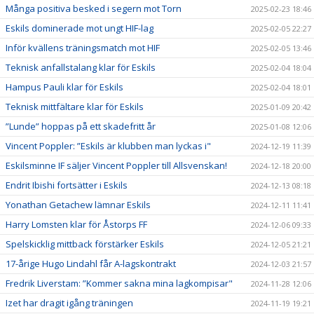
Många positiva besked i segern mot Torn
2025-02-23 18:46
Eskils dominerade mot ungt HIF-lag
2025-02-05 22:27
Inför kvällens träningsmatch mot HIF
2025-02-05 13:46
Teknisk anfallstalang klar för Eskils
2025-02-04 18:04
Hampus Pauli klar för Eskils
2025-02-04 18:01
Teknisk mittfältare klar för Eskils
2025-01-09 20:42
”Lunde” hoppas på ett skadefritt år
2025-01-08 12:06
Vincent Poppler: ”Eskils är klubben man lyckas i"
2024-12-19 11:39
Eskilsminne IF säljer Vincent Poppler till Allsvenskan!
2024-12-18 20:00
Endrit Ibishi fortsätter i Eskils
2024-12-13 08:18
Yonathan Getachew lämnar Eskils
2024-12-11 11:41
Harry Lomsten klar för Åstorps FF
2024-12-06 09:33
Spelskicklig mittback förstärker Eskils
2024-12-05 21:21
17-årige Hugo Lindahl får A-lagskontrakt
2024-12-03 21:57
Fredrik Liverstam: ”Kommer sakna mina lagkompisar"
2024-11-28 12:06
Izet har dragit igång träningen
2024-11-19 19:21