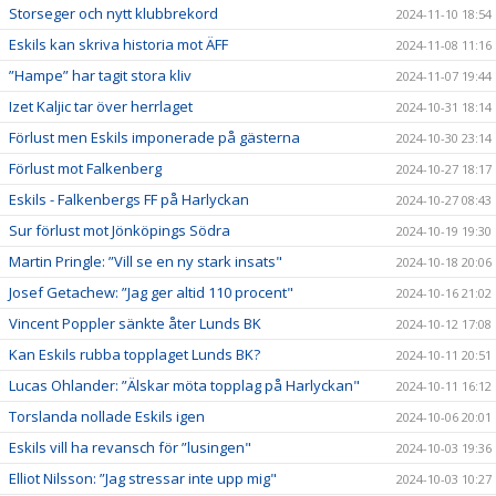
Storseger och nytt klubbrekord
2024-11-10 18:54
Eskils kan skriva historia mot ÄFF
2024-11-08 11:16
”Hampe” har tagit stora kliv
2024-11-07 19:44
Izet Kaljic tar över herrlaget
2024-10-31 18:14
Förlust men Eskils imponerade på gästerna
2024-10-30 23:14
Förlust mot Falkenberg
2024-10-27 18:17
Eskils - Falkenbergs FF på Harlyckan
2024-10-27 08:43
Sur förlust mot Jönköpings Södra
2024-10-19 19:30
Martin Pringle: ”Vill se en ny stark insats"
2024-10-18 20:06
Josef Getachew: ”Jag ger altid 110 procent"
2024-10-16 21:02
Vincent Poppler sänkte åter Lunds BK
2024-10-12 17:08
Kan Eskils rubba topplaget Lunds BK?
2024-10-11 20:51
Lucas Ohlander: ”Älskar möta topplag på Harlyckan"
2024-10-11 16:12
Torslanda nollade Eskils igen
2024-10-06 20:01
Eskils vill ha revansch för ”lusingen"
2024-10-03 19:36
Elliot Nilsson: ”Jag stressar inte upp mig"
2024-10-03 10:27