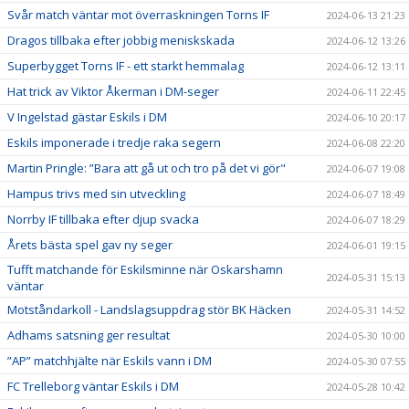
Svår match väntar mot överraskningen Torns IF
2024-06-13 21:23
Dragos tillbaka efter jobbig meniskskada
2024-06-12 13:26
Superbygget Torns IF - ett starkt hemmalag
2024-06-12 13:11
Hat trick av Viktor Åkerman i DM-seger
2024-06-11 22:45
V Ingelstad gästar Eskils i DM
2024-06-10 20:17
Eskils imponerade i tredje raka segern
2024-06-08 22:20
Martin Pringle: ”Bara att gå ut och tro på det vi gör"
2024-06-07 19:08
Hampus trivs med sin utveckling
2024-06-07 18:49
Norrby IF tillbaka efter djup svacka
2024-06-07 18:29
Årets bästa spel gav ny seger
2024-06-01 19:15
Tufft matchande för Eskilsminne när Oskarshamn
2024-05-31 15:13
väntar
Motståndarkoll - Landslagsuppdrag stör BK Häcken
2024-05-31 14:52
Adhams satsning ger resultat
2024-05-30 10:00
”AP” matchhjälte när Eskils vann i DM
2024-05-30 07:55
FC Trelleborg väntar Eskils i DM
2024-05-28 10:42