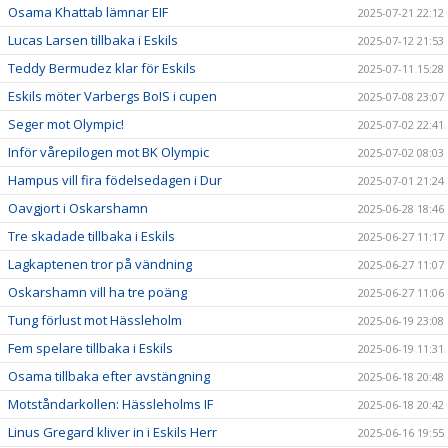
Osama Khattab lämnar EIF
2025-07-21 22:12
Lucas Larsen tillbaka i Eskils
2025-07-12 21:53
Teddy Bermudez klar för Eskils
2025-07-11 15:28
Eskils möter Varbergs BoIS i cupen
2025-07-08 23:07
Seger mot Olympic!
2025-07-02 22:41
Inför vårepilogen mot BK Olympic
2025-07-02 08:03
Hampus vill fira födelsedagen i Dur
2025-07-01 21:24
Oavgjort i Oskarshamn
2025-06-28 18:46
Tre skadade tillbaka i Eskils
2025-06-27 11:17
Lagkaptenen tror på vändning
2025-06-27 11:07
Oskarshamn vill ha tre poäng
2025-06-27 11:06
Tung förlust mot Hässleholm
2025-06-19 23:08
Fem spelare tillbaka i Eskils
2025-06-19 11:31
Osama tillbaka efter avstängning
2025-06-18 20:48
Motståndarkollen: Hässleholms IF
2025-06-18 20:42
Linus Gregard kliver in i Eskils Herr
2025-06-16 19:55