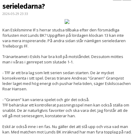
BILDGALLERI
serieledarna?
2026-05-29 23:33
KONTAKT
MATCHER
Kan Eskilsminne IF:s herrar studsa tillbaka efter den försmädliga
förlusten mot Lunds BK? Uppgiften
på lördagen klockan 13
kan inte
vara mera inspirerande. På andra sidan står nämligen serieledaren
ETTAN SÖDRA
Trelleborgs FF.
Tränarteamet i Eskils har bra koll på motståndet. Dessutom möttes
man i våras i genrepet som slutade 1-1.
- TFF är ett bra lag som lett serien sedan starten. De är mycket
konsekventa i sitt spel. Deras tränare Andreas ”Granen” Granqvist
leder laget med hög energi och pushar hela tiden, säger Eskilscoachen
Roar Hansen.
- ”Granen” kan variera spelet och gör det också.
TFF behärskar ett kontrollerat passningsspel men kan också ställa om
snabbt. De är naturligtvis favoriter och ska vara det. Jag förstår att de
vill gå mot seriesegern, konstaterar han.
Eskil är också inne i en fas. Nu gäller det att stå upp och visa vad man
kan. Med matchen mot Lunds BK inräknad har man fyra topplag på rad.