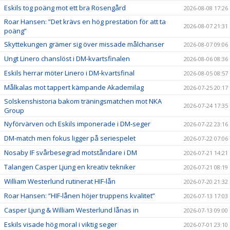
Eskils tog poäng mot ett bra Rosengård
2026-08-08 17:26
Roar Hansen: ”Det krävs en hög prestation för att ta
2026-08-07 21:31
poäng”
Skyttekungen grämer sig över missade målchanser
2026-08-07 09:06
Ungt Linero chanslöst i DM-kvartsfinalen
2026-08-06 08:36
Eskils herrar möter Linero i DM-kvartsfinal
2026-08-05 08:57
Målkalas mot tappert kämpande Akademilag
2026-07-25 20:17
Solskenshistoria bakom träningsmatchen mot NKA
2026-07-24 17:35
Group
Nyförvärven och Eskils imponerade i DM-seger
2026-07-22 23:16
DM-match men fokus ligger på seriespelet
2026-07-22 07:06
Nosaby IF svårbesegrad motståndare i DM
2026-07-21 14:21
Talangen Casper Ljung en kreativ tekniker
2026-07-21 08:19
William Westerlund rutinerat HIF-lån
2026-07-20 21:32
Roar Hansen: ”HIF-lånen höjer truppens kvalitet”
2026-07-13 17:03
Casper Ljung & William Westerlund lånas in
2026-07-13 09:00
Eskils visade hög moral i viktig seger
2026-07-01 23:10