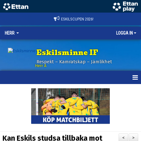
ESKILSCUPEN 2026!
HERR
LOGGA IN
Eskilsminne IF
Respekt – Kamratskap – Jämlikhet
Herr A
HEM
KALENDER
NYHETER
TRUPPEN
Kan Eskils studsa tillbaka mot
<
>