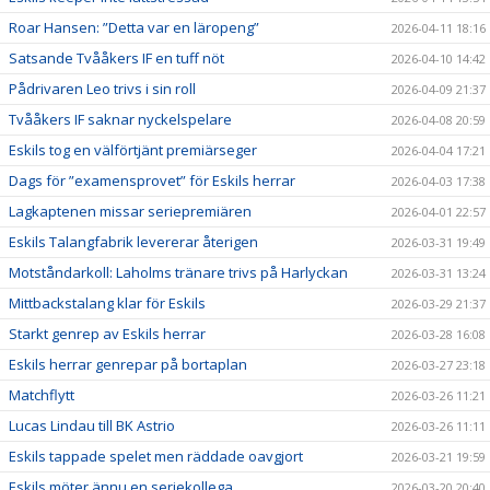
Roar Hansen: ”Detta var en läropeng”
2026-04-11 18:16
Satsande Tvååkers IF en tuff nöt
2026-04-10 14:42
Pådrivaren Leo trivs i sin roll
2026-04-09 21:37
Tvååkers IF saknar nyckelspelare
2026-04-08 20:59
Eskils tog en välförtjänt premiärseger
2026-04-04 17:21
Dags för ”examensprovet” för Eskils herrar
2026-04-03 17:38
Lagkaptenen missar seriepremiären
2026-04-01 22:57
Eskils Talangfabrik levererar återigen
2026-03-31 19:49
Motståndarkoll: Laholms tränare trivs på Harlyckan
2026-03-31 13:24
Mittbackstalang klar för Eskils
2026-03-29 21:37
Starkt genrep av Eskils herrar
2026-03-28 16:08
Eskils herrar genrepar på bortaplan
2026-03-27 23:18
Matchflytt
2026-03-26 11:21
Lucas Lindau till BK Astrio
2026-03-26 11:11
Eskils tappade spelet men räddade oavgjort
2026-03-21 19:59
Eskils möter ännu en seriekollega
2026-03-20 20:40