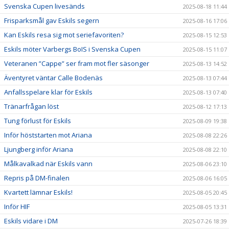
Svenska Cupen livesänds
2025-08-18 11:44
Frisparksmål gav Eskils segern
2025-08-16 17:06
Kan Eskils resa sig mot seriefavoriten?
2025-08-15 12:53
Eskils möter Varbergs BoIS i Svenska Cupen
2025-08-15 11:07
Veteranen ”Cappe” ser fram mot fler säsonger
2025-08-13 14:52
Äventyret väntar Calle Bodenäs
2025-08-13 07:44
Anfallsspelare klar för Eskils
2025-08-13 07:40
Tränarfrågan löst
2025-08-12 17:13
Tung förlust för Eskils
2025-08-09 19:38
Inför höststarten mot Ariana
2025-08-08 22:26
Ljungberg inför Ariana
2025-08-08 22:10
Målkavalkad när Eskils vann
2025-08-06 23:10
Repris på DM-finalen
2025-08-06 16:05
Kvartett lämnar Eskils!
2025-08-05 20:45
Inför HIF
2025-08-05 13:31
Eskils vidare i DM
2025-07-26 18:39