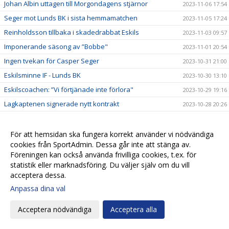
Johan Albin uttagen till Morgondagens stjärnor
2023-11-06 17:54
Seger mot Lunds BK i sista hemmamatchen
2023-11-05 17:24
Reinholdsson tillbaka i skadedrabbat Eskils
2023-11-03 09:57
Imponerande säsong av ”Bobbe"
2023-11-01 20:54
Ingen tvekan för Casper Seger
2023-10-31 21:00
Eskilsminne IF - Lunds BK
2023-10-30 13:10
Eskilscoachen: ”Vi förtjänade inte förlora"
2023-10-29 19:16
Lagkaptenen signerade nytt kontrakt
2023-10-28 20:26
Omtumlande tid för Lucas Ohlander
2023-10-27 12:05
Eskilscoachen: ”Hoppas räta ut frågetecken"
2023-10-26 22:58
För att hemsidan ska fungera korrekt använder vi nödvändiga
cookies från SportAdmin. Dessa går inte att stänga av.
Josef Getachew fortsätter i Eskils
2023-10-25 09:50
Föreningen kan också använda frivilliga cookies, t.ex. för
Falkenbergs FF - Eskilsminne IF
2023-10-23 12:30
statistik eller marknadsföring. Du väljer själv om du vill
acceptera dessa.
Ineffektivt Eskils föll igen
2023-10-21 21:30
Anpassa dina val
Eskilscoachen varnar för Ahlafors motivation
2023-10-20 11:36
Lamin Sarr: ”Nyttigt för mig att spela i Eskils"
2023-10-18 22:21
Acceptera nödvändiga
Acceptera alla
Eskilsminne IF - Ahlafors IF
2023-10-16 15:18