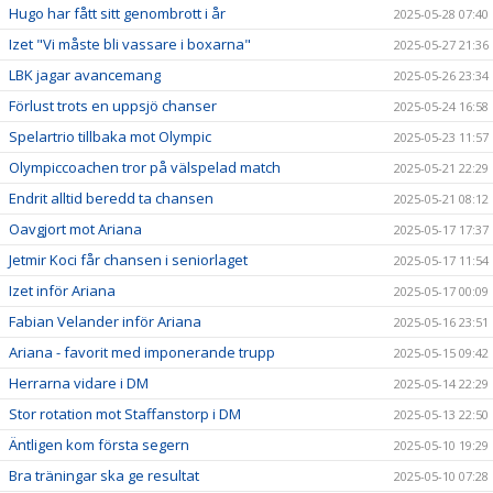
Hugo har fått sitt genombrott i år
2025-05-28 07:40
Izet "Vi måste bli vassare i boxarna"
2025-05-27 21:36
LBK jagar avancemang
2025-05-26 23:34
Förlust trots en uppsjö chanser
2025-05-24 16:58
Spelartrio tillbaka mot Olympic
2025-05-23 11:57
Olympiccoachen tror på välspelad match
2025-05-21 22:29
Endrit alltid beredd ta chansen
2025-05-21 08:12
Oavgjort mot Ariana
2025-05-17 17:37
Jetmir Koci får chansen i seniorlaget
2025-05-17 11:54
Izet inför Ariana
2025-05-17 00:09
Fabian Velander inför Ariana
2025-05-16 23:51
Ariana - favorit med imponerande trupp
2025-05-15 09:42
Herrarna vidare i DM
2025-05-14 22:29
Stor rotation mot Staffanstorp i DM
2025-05-13 22:50
Äntligen kom första segern
2025-05-10 19:29
Bra träningar ska ge resultat
2025-05-10 07:28