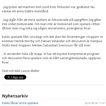
- Jag tycker att matchen mot Lund trots förlusten var godkänd. Nu
väntar ett ännu bättre motstånd.
- Jag utgår från att mina spelare är fokuserade på uppgiften. Jag gillar
inte ordet motiverade. Om man inte är motiverad som spelare i Ettan
då bör man nog söka sig någon annanstans, poängterar Roar.
Eskils spelade DM i onsdags och det sker lite förändringar i truppen. In
kommer Henrik Norrby och Fabian Velander och dessutom är Hampus
Stoltz med i truppen. Medan Sebastian Svensson får stå över.
- Vi använder hela vår trupp. Vi har ett mycket komprimerat program
och dessutom flera spelare som är hårt varningsbelastade, upplyser
Roar.
Text och bild: Lasse Möller
Nyhetsarkiv
Eskils lånar ut tre spelare
2026-08-08 17:47