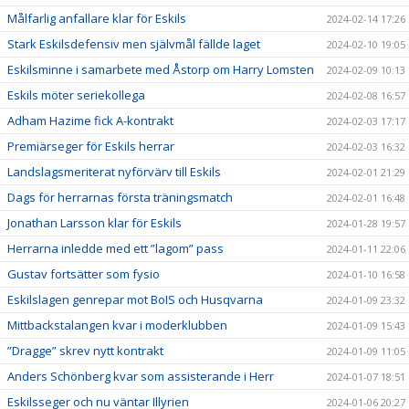
Målfarlig anfallare klar för Eskils
2024-02-14 17:26
Stark Eskilsdefensiv men självmål fällde laget
2024-02-10 19:05
Eskilsminne i samarbete med Åstorp om Harry Lomsten
2024-02-09 10:13
Eskils möter seriekollega
2024-02-08 16:57
Adham Hazime fick A-kontrakt
2024-02-03 17:17
Premiärseger för Eskils herrar
2024-02-03 16:32
Landslagsmeriterat nyförvärv till Eskils
2024-02-01 21:29
Dags för herrarnas första träningsmatch
2024-02-01 16:48
Jonathan Larsson klar för Eskils
2024-01-28 19:57
Herrarna inledde med ett ”lagom” pass
2024-01-11 22:06
Gustav fortsätter som fysio
2024-01-10 16:58
Eskilslagen genrepar mot BoIS och Husqvarna
2024-01-09 23:32
Mittbackstalangen kvar i moderklubben
2024-01-09 15:43
”Dragge” skrev nytt kontrakt
2024-01-09 11:05
Anders Schönberg kvar som assisterande i Herr
2024-01-07 18:51
Eskilsseger och nu väntar Illyrien
2024-01-06 20:27