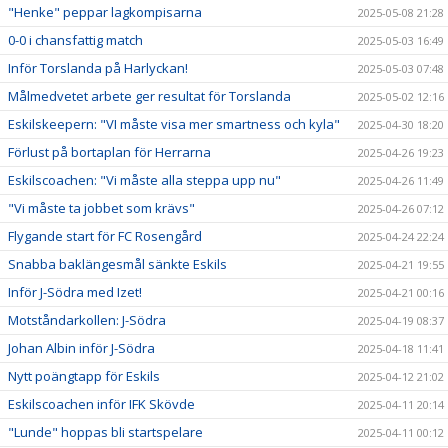
"Henke" peppar lagkompisarna
2025-05-08 21:28
0-0 i chansfattig match
2025-05-03 16:49
Inför Torslanda på Harlyckan!
2025-05-03 07:48
Målmedvetet arbete ger resultat för Torslanda
2025-05-02 12:16
Eskilskeepern: "VI måste visa mer smartness och kyla"
2025-04-30 18:20
Förlust på bortaplan för Herrarna
2025-04-26 19:23
Eskilscoachen: "Vi måste alla steppa upp nu"
2025-04-26 11:49
"Vi måste ta jobbet som krävs"
2025-04-26 07:12
Flygande start för FC Rosengård
2025-04-24 22:24
Snabba baklängesmål sänkte Eskils
2025-04-21 19:55
Inför J-Södra med Izet!
2025-04-21 00:16
Motståndarkollen: J-Södra
2025-04-19 08:37
Johan Albin inför J-Södra
2025-04-18 11:41
Nytt poängtapp för Eskils
2025-04-12 21:02
Eskilscoachen inför IFK Skövde
2025-04-11 20:14
"Lunde" hoppas bli startspelare
2025-04-11 00:12