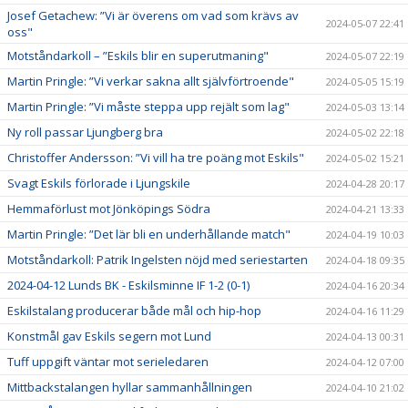
Josef Getachew: ”Vi är överens om vad som krävs av
2024-05-07 22:41
oss"
Motståndarkoll – ”Eskils blir en superutmaning"
2024-05-07 22:19
Martin Pringle: ”Vi verkar sakna allt självförtroende"
2024-05-05 15:19
Martin Pringle: ”Vi måste steppa upp rejält som lag"
2024-05-03 13:14
Ny roll passar Ljungberg bra
2024-05-02 22:18
Christoffer Andersson: ”Vi vill ha tre poäng mot Eskils"
2024-05-02 15:21
Svagt Eskils förlorade i Ljungskile
2024-04-28 20:17
Hemmaförlust mot Jönköpings Södra
2024-04-21 13:33
Martin Pringle: ”Det lär bli en underhållande match"
2024-04-19 10:03
Motståndarkoll: Patrik Ingelsten nöjd med seriestarten
2024-04-18 09:35
2024-04-12 Lunds BK - Eskilsminne IF 1-2 (0-1)
2024-04-16 20:34
Eskilstalang producerar både mål och hip-hop
2024-04-16 11:29
Konstmål gav Eskils segern mot Lund
2024-04-13 00:31
Tuff uppgift väntar mot serieledaren
2024-04-12 07:00
Mittbackstalangen hyllar sammanhållningen
2024-04-10 21:02