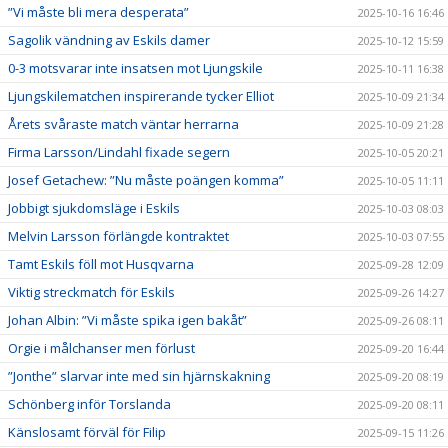
”Vi måste bli mera desperata”
2025-10-16 16:46
Sagolik vändning av Eskils damer
2025-10-12 15:59
0-3 motsvarar inte insatsen mot Ljungskile
2025-10-11 16:38
Ljungskilematchen inspirerande tycker Elliot
2025-10-09 21:34
Årets svåraste match väntar herrarna
2025-10-09 21:28
Firma Larsson/Lindahl fixade segern
2025-10-05 20:21
Josef Getachew: ”Nu måste poängen komma”
2025-10-05 11:11
Jobbigt sjukdomsläge i Eskils
2025-10-03 08:03
Melvin Larsson förlängde kontraktet
2025-10-03 07:55
Tamt Eskils föll mot Husqvarna
2025-09-28 12:09
Viktig streckmatch för Eskils
2025-09-26 14:27
Johan Albin: ”Vi måste spika igen bakåt”
2025-09-26 08:11
Orgie i målchanser men förlust
2025-09-20 16:44
”Jonthe” slarvar inte med sin hjärnskakning
2025-09-20 08:19
Schönberg inför Torslanda
2025-09-20 08:11
Känslosamt förväl för Filip
2025-09-15 11:26