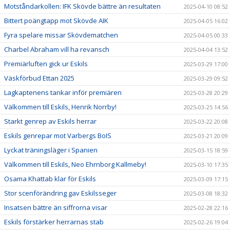
Motståndarkollen: IFK Skövde bättre än resultaten
2025-04-10 08:52
Bittert poängtapp mot Skövde AIK
2025-04-05 16:02
Fyra spelare missar Skövdematchen
2025-04-05 00:33
Charbel Abraham vill ha revansch
2025-04-04 13:52
Premiärluften gick ur Eskils
2025-03-29 17:00
Väskförbud Ettan 2025
2025-03-29 09:52
Lagkaptenens tankar inför premiären
2025-03-28 20:29
Välkommen till Eskils, Henrik Norrby!
2025-03-25 14:56
Starkt genrep av Eskils herrar
2025-03-22 20:08
Eskils genrepar mot Varbergs BoIS
2025-03-21 20:09
Lyckat träningsläger i Spanien
2025-03-15 18:59
Välkommen till Eskils, Neo Ehrnborg Kallmeby!
2025-03-10 17:35
Osama Khattab klar för Eskils
2025-03-09 17:15
Stor scenförändring gav Eskilsseger
2025-03-08 18:32
Insatsen bättre än siffrorna visar
2025-02-28 22:16
Eskils förstärker herrarnas stab
2025-02-26 19:04