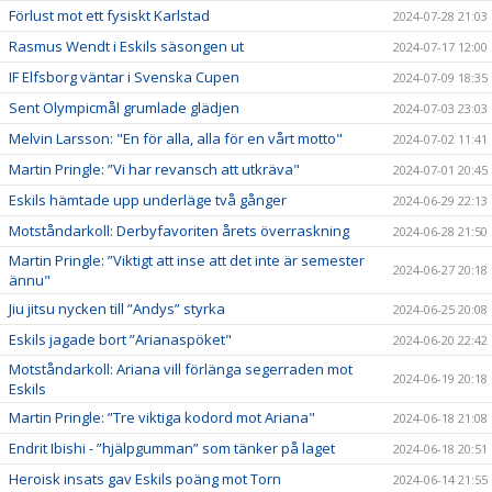
Förlust mot ett fysiskt Karlstad
2024-07-28 21:03
Rasmus Wendt i Eskils säsongen ut
2024-07-17 12:00
IF Elfsborg väntar i Svenska Cupen
2024-07-09 18:35
Sent Olympicmål grumlade glädjen
2024-07-03 23:03
Melvin Larsson: "En för alla, alla för en vårt motto"
2024-07-02 11:41
Martin Pringle: ”Vi har revansch att utkräva"
2024-07-01 20:45
Eskils hämtade upp underläge två gånger
2024-06-29 22:13
Motståndarkoll: Derbyfavoriten årets överraskning
2024-06-28 21:50
Martin Pringle: ”Viktigt att inse att det inte är semester
2024-06-27 20:18
ännu"
Jiu jitsu nycken till ”Andys” styrka
2024-06-25 20:08
Eskils jagade bort ”Arianaspöket"
2024-06-20 22:42
Motståndarkoll: Ariana vill förlänga segerraden mot
2024-06-19 20:18
Eskils
Martin Pringle: ”Tre viktiga kodord mot Ariana"
2024-06-18 21:08
Endrit Ibishi - ”hjälpgumman” som tänker på laget
2024-06-18 20:51
Heroisk insats gav Eskils poäng mot Torn
2024-06-14 21:55