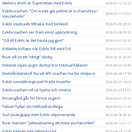
Melvins dröm är Superettan med Eskils
2026-05-12 19:26
Eskilscoachen: ”Om vi inte gör jobbet är vi chanslösa i
2026-05-11 21:05
Hässleholm”
Eskils studsade tillbaka med besked
2026-05-09 20:39
Eskilscoachen ser fram emot uppryckning
2026-05-08 19:32
”Gå till Eskils är det bästa jag gjort”
2026-05-07 22:16
Kollektiv kollaps när Eskils föll med 0-6
2026-05-01 17:24
Roar vill se ett ”riktigt” derby
2026-04-30 20:35
Hetaste viljan avgör derbyt tror Eskilsanfallaren
2026-04-29 14:59
Motståndarekoll: Nu vill ÄFF-coachen ha lite stolpe in
2026-04-28 11:54
Eskils omställningsspel firade triumfer
2026-04-25 16:04
Eskilscoachen vill se hjärta och smärta
2026-04-24 21:03
Rosengård går för första segern
2026-04-23 10:41
Fabian hyllar sin mittbackskollega
2026-04-22 11:33
Surt poängtapp men Eskils imponerande
2026-04-18 20:50
Roar Hansen: ”Jätteutmaning att möta storfavoriten”
2026-04-16 21:11
Eskils keeper inte lättstressad
2026-04-14 13:54