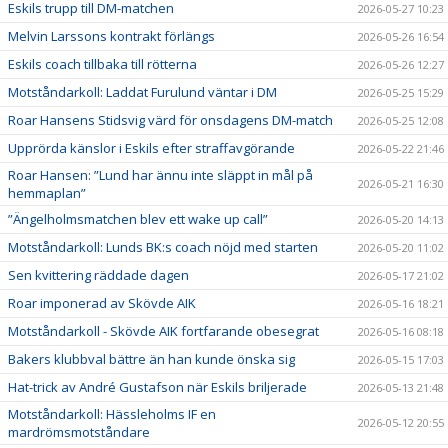
Eskils trupp till DM-matchen
2026-05-27 10:23
Melvin Larssons kontrakt förlängs
2026-05-26 16:54
Eskils coach tillbaka till rötterna
2026-05-26 12:27
Motståndarkoll: Laddat Furulund väntar i DM
2026-05-25 15:29
Roar Hansens Stidsvig värd för onsdagens DM-match
2026-05-25 12:08
Upprörda känslor i Eskils efter straffavgörande
2026-05-22 21:46
Roar Hansen: ”Lund har ännu inte släppt in mål på
2026-05-21 16:30
hemmaplan”
”Ängelholmsmatchen blev ett wake up call”
2026-05-20 14:13
Motståndarkoll: Lunds BK:s coach nöjd med starten
2026-05-20 11:02
Sen kvittering räddade dagen
2026-05-17 21:02
Roar imponerad av Skövde AIK
2026-05-16 18:21
Motståndarkoll - Skövde AIK fortfarande obesegrat
2026-05-16 08:18
Bakers klubbval bättre än han kunde önska sig
2026-05-15 17:03
Hat-trick av André Gustafson när Eskils briljerade
2026-05-13 21:48
Motståndarkoll: Hässleholms IF en
2026-05-12 20:55
mardrömsmotståndare