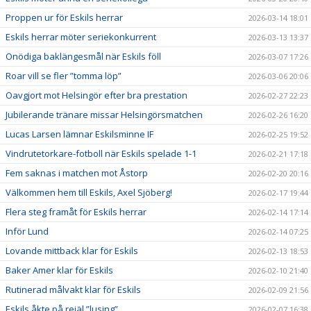
Proppen ur för Eskils herrar
2026-03-14 18:01
Eskils herrar möter seriekonkurrent
2026-03-13 13:37
Onödiga baklängesmål när Eskils föll
2026-03-07 17:26
Roar vill se fler ”tomma löp”
2026-03-06 20:06
Oavgjort mot Helsingör efter bra prestation
2026-02-27 22:23
Jubilerande tränare missar Helsingörsmatchen
2026-02-26 16:20
Lucas Larsen lämnar Eskilsminne IF
2026-02-25 19:52
Vindrutetorkare-fotboll när Eskils spelade 1-1
2026-02-21 17:18
Fem saknas i matchen mot Åstorp
2026-02-20 20:16
Välkommen hem till Eskils, Axel Sjöberg!
2026-02-17 19:44
Flera steg framåt för Eskils herrar
2026-02-14 17:14
Inför Lund
2026-02-14 07:25
Lovande mittback klar för Eskils
2026-02-13 18:53
Baker Amer klar för Eskils
2026-02-10 21:40
Rutinerad målvakt klar för Eskils
2026-02-09 21:56
Eskils åkte på rejäl ”lusing”
2026-02-07 16:38