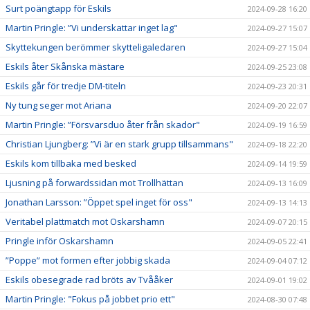
Surt poängtapp för Eskils
2024-09-28 16:20
Martin Pringle: ”Vi underskattar inget lag"
2024-09-27 15:07
Skyttekungen berömmer skytteligaledaren
2024-09-27 15:04
Eskils åter Skånska mästare
2024-09-25 23:08
Eskils går för tredje DM-titeln
2024-09-23 20:31
Ny tung seger mot Ariana
2024-09-20 22:07
Martin Pringle: ”Försvarsduo åter från skador"
2024-09-19 16:59
Christian Ljungberg: ”Vi är en stark grupp tillsammans"
2024-09-18 22:20
Eskils kom tillbaka med besked
2024-09-14 19:59
Ljusning på forwardssidan mot Trollhättan
2024-09-13 16:09
Jonathan Larsson: ”Öppet spel inget för oss"
2024-09-13 14:13
Veritabel plattmatch mot Oskarshamn
2024-09-07 20:15
Pringle inför Oskarshamn
2024-09-05 22:41
”Poppe” mot formen efter jobbig skada
2024-09-04 07:12
Eskils obesegrade rad bröts av Tvååker
2024-09-01 19:02
Martin Pringle: "Fokus på jobbet prio ett"
2024-08-30 07:48