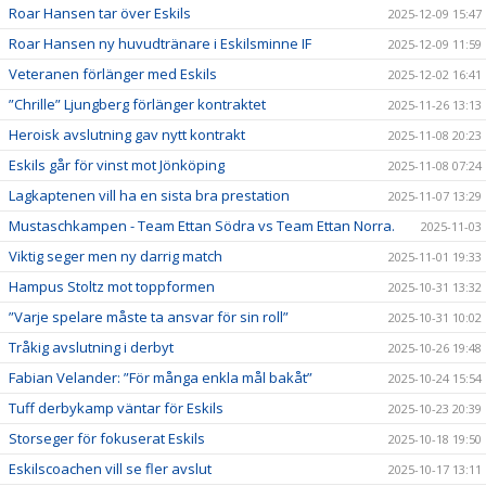
Roar Hansen tar över Eskils
2025-12-09 15:47
Roar Hansen ny huvudtränare i Eskilsminne IF
2025-12-09 11:59
Veteranen förlänger med Eskils
2025-12-02 16:41
”Chrille” Ljungberg förlänger kontraktet
2025-11-26 13:13
Heroisk avslutning gav nytt kontrakt
2025-11-08 20:23
Eskils går för vinst mot Jönköping
2025-11-08 07:24
Lagkaptenen vill ha en sista bra prestation
2025-11-07 13:29
Mustaschkampen - Team Ettan Södra vs Team Ettan Norra.
2025-11-03
Viktig seger men ny darrig match
2025-11-01 19:33
Hampus Stoltz mot toppformen
2025-10-31 13:32
”Varje spelare måste ta ansvar för sin roll”
2025-10-31 10:02
Tråkig avslutning i derbyt
2025-10-26 19:48
Fabian Velander: ”För många enkla mål bakåt”
2025-10-24 15:54
Tuff derbykamp väntar för Eskils
2025-10-23 20:39
Storseger för fokuserat Eskils
2025-10-18 19:50
Eskilscoachen vill se fler avslut
2025-10-17 13:11