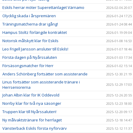
Eskils herrar möter Superettanlaget Värnamo
2026-02-06 20:07
Olycklig skada i årspremiären
2026-01-24 17:25
Träningsmatcherna drar igång!
2026-01-24 08:44
Hampus Stoltz förlängde kontraktet
2026-01-19 09:04
Notorisk målskytt klar för Eskils
2026-01-08 16:53
Leo Frigell Jansson ansluter till Eskils!
2026-01-07 18:46
Första dagen på Nyårssaluten
2026-01-03 17:34
Försäsongsmatcher för Herr
2026-01-02 15:14
Anders Schönberg fortsätter som assisterande
2025-12-30 21:19
Linus fortsätter som assisterande tränare i
2025-12-29 17:03
Herrseniorerna
Johan Albin klar för IK Oddevold
2025-12-26 20:55
Norrby klar för två nya säsonger
2025-12-23 18:00
Truppen klar till Nyårssaluten!
2025-12-20 09:17
Ny målvaktstränare för herrlaget
2025-12-18 14:47
Vänsterback Eskils första nyförvärv
2025-12-12 11:37