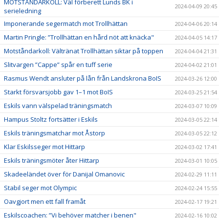
MOTSTÅNDARKOLL: Väl förberett Lunds BK i
2024-04-09 20:45
serieledning
Imponerande segermatch mot Trollhättan
2024-04-06 20:14
Martin Pringle: ”Trollhättan en hård nöt att knäcka"
2024-04-05 14:17
Motståndarkoll: Vältränat Trollhättan siktar på toppen
2024-04-04 21:31
Slitvargen ”Cappe” spår en tuff serie
2024-04-02 21:01
Rasmus Wendt ansluter på lån från Landskrona BoIS
2024-03-26 12:00
Starkt försvarsjobb gav 1–1 mot BoIS
2024-03-25 21:54
Eskils vann välspelad träningsmatch
2024-03-07 10:09
Hampus Stoltz fortsätter i Eskils
2024-03-05 22:14
Eskils träningsmatchar mot Åstorp
2024-03-05 22:12
Klar Eskilsseger mot Hittarp
2024-03-02 17:41
Eskils träningsmöter åter Hittarp
2024-03-01 10:05
Skadeeländet över för Danijal Omanovic
2024-02-29 11:11
Stabil seger mot Olympic
2024-02-24 15:55
Oavgjort men ett fall framåt
2024-02-17 19:21
Eskilscoachen: ”Vi behöver matcher i benen"
2024-02-16 10:02