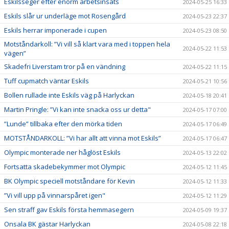
Eskilsseger efter enorm arbetsinsats
2024-05-25 16:33
Eskils slår ur underläge mot Rosengård
2024-05-23 22:37
Eskils herrar imponerade i cupen
2024-05-23 08:50
Motståndarkoll: ”Vi vill så klart vara med i toppen hela
2024-05-22 11:53
vägen”
Skadefri Liverstam tror på en vändning
2024-05-22 11:15
Tuff cupmatch väntar Eskils
2024-05-21 10:56
Bollen rullade inte Eskils väg på Harlyckan
2024-05-18 20:41
Martin Pringle: ”Vi kan inte snacka oss ur detta"
2024-05-17 07:00
”Lunde” tillbaka efter den mörka tiden
2024-05-17 06:49
MOTSTÅNDARKOLL: ”Vi har allt att vinna mot Eskils”
2024-05-17 06:47
Olympic monterade ner håglöst Eskils
2024-05-13 22:02
Fortsatta skadebekymmer mot Olympic
2024-05-12 11:45
BK Olympic speciell motståndare för Kevin
2024-05-12 11:33
”Vi vill upp på vinnarspåret igen"
2024-05-12 11:29
Sen straff gav Eskils första hemmasegern
2024-05-09 19:37
Onsala BK gästar Harlyckan
2024-05-08 22:18