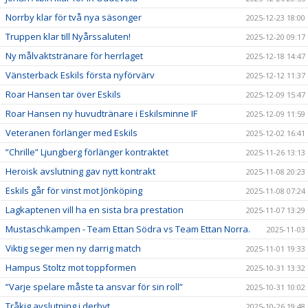
Norrby klar för två nya säsonger
2025-12-23 18:00
Truppen klar till Nyårssaluten!
2025-12-20 09:17
Ny målvaktstränare för herrlaget
2025-12-18 14:47
Vänsterback Eskils första nyförvärv
2025-12-12 11:37
Roar Hansen tar över Eskils
2025-12-09 15:47
Roar Hansen ny huvudtränare i Eskilsminne IF
2025-12-09 11:59
Veteranen förlänger med Eskils
2025-12-02 16:41
”Chrille” Ljungberg förlänger kontraktet
2025-11-26 13:13
Heroisk avslutning gav nytt kontrakt
2025-11-08 20:23
Eskils går för vinst mot Jönköping
2025-11-08 07:24
Lagkaptenen vill ha en sista bra prestation
2025-11-07 13:29
Mustaschkampen - Team Ettan Södra vs Team Ettan Norra.
2025-11-03
Viktig seger men ny darrig match
2025-11-01 19:33
Hampus Stoltz mot toppformen
2025-10-31 13:32
”Varje spelare måste ta ansvar för sin roll”
2025-10-31 10:02
Tråkig avslutning i derbyt
2025-10-26 19:48