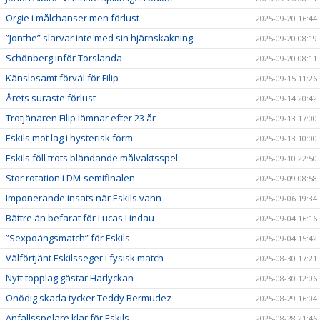
Orgie i målchanser men förlust
2025-09-20 16:44
”Jonthe” slarvar inte med sin hjärnskakning
2025-09-20 08:19
Schönberg inför Torslanda
2025-09-20 08:11
Känslosamt förväl för Filip
2025-09-15 11:26
Årets suraste förlust
2025-09-14 20:42
Trotjänaren Filip lämnar efter 23 år
2025-09-13 17:00
Eskils mot lag i hysterisk form
2025-09-13 10:00
Eskils föll trots bländande målvaktsspel
2025-09-10 22:50
Stor rotation i DM-semifinalen
2025-09-09 08:58
Imponerande insats när Eskils vann
2025-09-06 19:34
Bättre än befarat för Lucas Lindau
2025-09-04 16:16
”Sexpoängsmatch” för Eskils
2025-09-04 15:42
Välförtjänt Eskilsseger i fysisk match
2025-08-30 17:21
Nytt topplag gästar Harlyckan
2025-08-30 12:06
Onödig skada tycker Teddy Bermudez
2025-08-29 16:04
Anfallsspelare klar för Eskils
2025-08-28 21:46