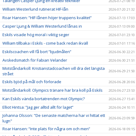
Talangen Casper Ljung en kreativ tekniker
2026-07-21 08:19
William Westerlund rutinerat HIF-lån
2026-07-20 21:32
Roar Hansen: ”HIF-lånen höjer truppens kvalitet”
2026-07-13 17:03
Casper Ljung & William Westerlund lånas in
2026-07-13 09:00
Eskils visade hög moral i viktig seger
2026-07-01 23:10
William tillbaka i Eskils - come back redan ikväll
2026-07-01 17:16
Eskilscoachen vill få bort ”bjudmålen”
2026-06-30 22:21
Avskedsmatch för Fabian Velander
2026-06-30 21:51
Motståndarkoll: Kristianstadcoachen vill dra det längsta
2026-06-29 21:50
strået
Eskils bjöd på mål och förlorade
2026-06-28 20:06
Motståndarkoll: Olympics tränare har bra koll på Eskils
2026-06-27 23:53
Kan Eskils vända bortatrenden mot Olympic?
2026-06-27 15:41
Elliot Hintsa: ”Jag ger alltid allt för laget”
2026-06-24 10:11
Johanna Olsson: "De senaste matcherna har vi hittat ett
2026-06-23 09:59
lugn"
Roar Hansen: ”Inte plats för några om och men”
2026-06-18 09:15