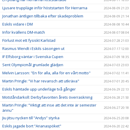
Ljusare truppläge inför höststarten för Herrarna
2024-08-09 21:23
Jonathan äntligen tillbaka efter skadeproblem
2024-08-09 21:14
Eskils vidare i DM
2024-08-08 10:44
Inför kvällens DM-match
2024-08-07 08:04
Förlust mot ett fysiskt Karlstad
2024-07-28 21:03
Rasmus Wendt i Eskils säsongen ut
2024-07-17 12:00
IF Elfsborg väntar i Svenska Cupen
2024-07-09 18:35
Sent Olympicmål grumlade glädjen
2024-07-03 23:03
Melvin Larsson: "En för alla, alla för en vårt motto"
2024-07-02 11:41
Martin Pringle: ”Vi har revansch att utkräva"
2024-07-01 20:45
Eskils hämtade upp underläge två gånger
2024-06-29 22:13
Motståndarkoll: Derbyfavoriten årets överraskning
2024-06-28 21:50
Martin Pringle: ”Viktigt att inse att det inte är semester
2024-06-27 20:18
ännu"
Jiu jitsu nycken till ”Andys” styrka
2024-06-25 20:08
Eskils jagade bort ”Arianaspöket"
2024-06-20 22:42