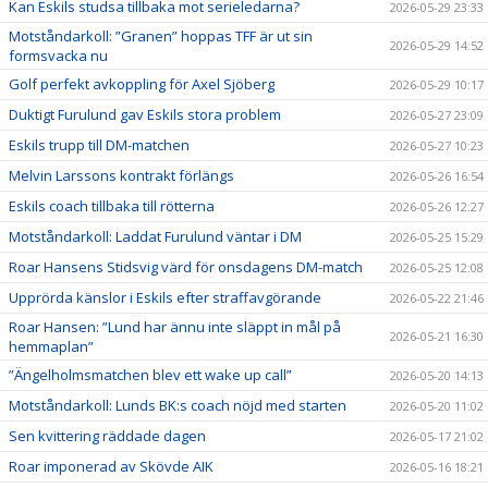
Kan Eskils studsa tillbaka mot serieledarna?
2026-05-29 23:33
Motståndarkoll: ”Granen” hoppas TFF är ut sin
2026-05-29 14:52
formsvacka nu
Golf perfekt avkoppling för Axel Sjöberg
2026-05-29 10:17
Duktigt Furulund gav Eskils stora problem
2026-05-27 23:09
Eskils trupp till DM-matchen
2026-05-27 10:23
Melvin Larssons kontrakt förlängs
2026-05-26 16:54
Eskils coach tillbaka till rötterna
2026-05-26 12:27
Motståndarkoll: Laddat Furulund väntar i DM
2026-05-25 15:29
Roar Hansens Stidsvig värd för onsdagens DM-match
2026-05-25 12:08
Upprörda känslor i Eskils efter straffavgörande
2026-05-22 21:46
Roar Hansen: ”Lund har ännu inte släppt in mål på
2026-05-21 16:30
hemmaplan”
”Ängelholmsmatchen blev ett wake up call”
2026-05-20 14:13
Motståndarkoll: Lunds BK:s coach nöjd med starten
2026-05-20 11:02
Sen kvittering räddade dagen
2026-05-17 21:02
Roar imponerad av Skövde AIK
2026-05-16 18:21