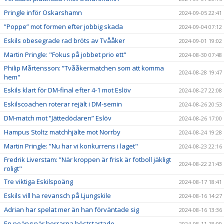
Pringle inför Oskarshamn
2024-09-05 22:41
”Poppe” mot formen efter jobbig skada
2024-09-04 07:12
Eskils obesegrade rad bröts av Tvååker
2024-09-01 19:02
Martin Pringle: "Fokus på jobbet prio ett"
2024-08-30 07:48
Philip Mårtensson: ”Tvååkermatchen som att komma
2024-08-28 19:47
hem"
Eskils klart för DM-final efter 4-1 mot Eslöv
2024-08-27 22:08
Eskilscoachen roterar rejält i DM-semin
2024-08-26 20:53
DM-match mot ”Jättedödaren” Eslöv
2024-08-26 17:00
Hampus Stoltz matchhjälte mot Norrby
2024-08-24 19:28
Martin Pringle: ”Nu har vi konkurrens i laget"
2024-08-23 22:16
Fredrik Liverstam: ”När kroppen är frisk är fotboll jäkligt
2024-08-22 21:43
roligt"
Tre viktiga Eskilspoäng
2024-08-17 18:41
Eskils vill ha revansch på Ljungskile
2024-08-16 14:27
Adrian har spelat mer än han förväntade sig
2024-08-16 13:36
En poäng när herrarna höststartade
2024-08-11 18:09