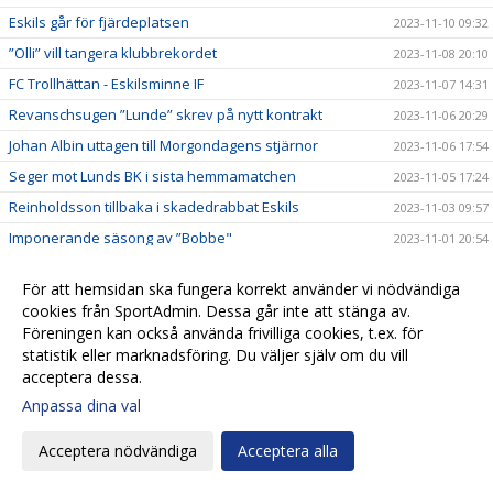
Eskils går för fjärdeplatsen
2023-11-10 09:32
”Olli” vill tangera klubbrekordet
2023-11-08 20:10
FC Trollhättan - Eskilsminne IF
2023-11-07 14:31
Revanschsugen ”Lunde” skrev på nytt kontrakt
2023-11-06 20:29
Johan Albin uttagen till Morgondagens stjärnor
2023-11-06 17:54
Seger mot Lunds BK i sista hemmamatchen
2023-11-05 17:24
Reinholdsson tillbaka i skadedrabbat Eskils
2023-11-03 09:57
Imponerande säsong av ”Bobbe"
2023-11-01 20:54
Ingen tvekan för Casper Seger
2023-10-31 21:00
För att hemsidan ska fungera korrekt använder vi nödvändiga
Eskilsminne IF - Lunds BK
2023-10-30 13:10
cookies från SportAdmin. Dessa går inte att stänga av.
Eskilscoachen: ”Vi förtjänade inte förlora"
2023-10-29 19:16
Föreningen kan också använda frivilliga cookies, t.ex. för
statistik eller marknadsföring. Du väljer själv om du vill
Lagkaptenen signerade nytt kontrakt
2023-10-28 20:26
acceptera dessa.
Omtumlande tid för Lucas Ohlander
2023-10-27 12:05
Anpassa dina val
Eskilscoachen: ”Hoppas räta ut frågetecken"
2023-10-26 22:58
Acceptera nödvändiga
Acceptera alla
Josef Getachew fortsätter i Eskils
2023-10-25 09:50
Falkenbergs FF - Eskilsminne IF
2023-10-23 12:30