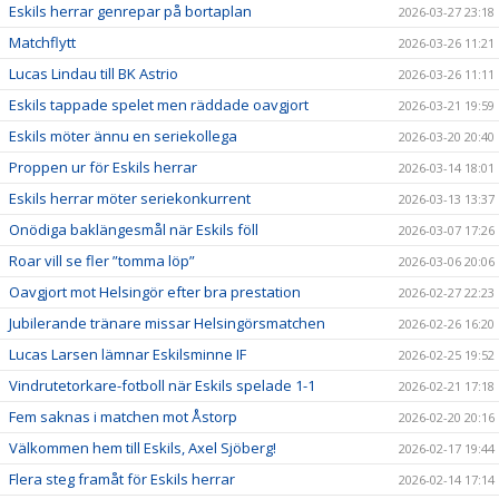
Eskils herrar genrepar på bortaplan
2026-03-27 23:18
Matchflytt
2026-03-26 11:21
Lucas Lindau till BK Astrio
2026-03-26 11:11
Eskils tappade spelet men räddade oavgjort
2026-03-21 19:59
Eskils möter ännu en seriekollega
2026-03-20 20:40
Proppen ur för Eskils herrar
2026-03-14 18:01
Eskils herrar möter seriekonkurrent
2026-03-13 13:37
Onödiga baklängesmål när Eskils föll
2026-03-07 17:26
Roar vill se fler ”tomma löp”
2026-03-06 20:06
Oavgjort mot Helsingör efter bra prestation
2026-02-27 22:23
Jubilerande tränare missar Helsingörsmatchen
2026-02-26 16:20
Lucas Larsen lämnar Eskilsminne IF
2026-02-25 19:52
Vindrutetorkare-fotboll när Eskils spelade 1-1
2026-02-21 17:18
Fem saknas i matchen mot Åstorp
2026-02-20 20:16
Välkommen hem till Eskils, Axel Sjöberg!
2026-02-17 19:44
Flera steg framåt för Eskils herrar
2026-02-14 17:14