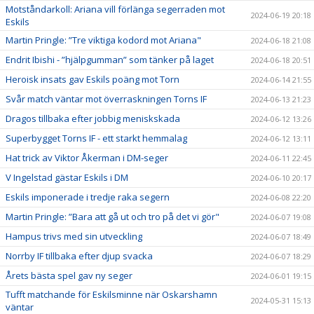
Motståndarkoll: Ariana vill förlänga segerraden mot
2024-06-19 20:18
Eskils
Martin Pringle: ”Tre viktiga kodord mot Ariana"
2024-06-18 21:08
Endrit Ibishi - ”hjälpgumman” som tänker på laget
2024-06-18 20:51
Heroisk insats gav Eskils poäng mot Torn
2024-06-14 21:55
Svår match väntar mot överraskningen Torns IF
2024-06-13 21:23
Dragos tillbaka efter jobbig meniskskada
2024-06-12 13:26
Superbygget Torns IF - ett starkt hemmalag
2024-06-12 13:11
Hat trick av Viktor Åkerman i DM-seger
2024-06-11 22:45
V Ingelstad gästar Eskils i DM
2024-06-10 20:17
Eskils imponerade i tredje raka segern
2024-06-08 22:20
Martin Pringle: ”Bara att gå ut och tro på det vi gör"
2024-06-07 19:08
Hampus trivs med sin utveckling
2024-06-07 18:49
Norrby IF tillbaka efter djup svacka
2024-06-07 18:29
Årets bästa spel gav ny seger
2024-06-01 19:15
Tufft matchande för Eskilsminne när Oskarshamn
2024-05-31 15:13
väntar