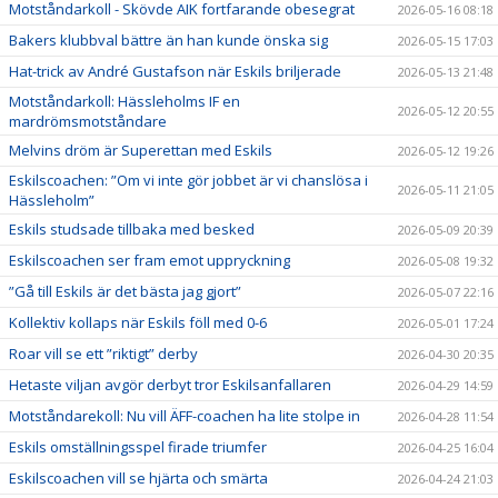
Motståndarkoll - Skövde AIK fortfarande obesegrat
2026-05-16 08:18
Bakers klubbval bättre än han kunde önska sig
2026-05-15 17:03
Hat-trick av André Gustafson när Eskils briljerade
2026-05-13 21:48
Motståndarkoll: Hässleholms IF en
2026-05-12 20:55
mardrömsmotståndare
Melvins dröm är Superettan med Eskils
2026-05-12 19:26
Eskilscoachen: ”Om vi inte gör jobbet är vi chanslösa i
2026-05-11 21:05
Hässleholm”
Eskils studsade tillbaka med besked
2026-05-09 20:39
Eskilscoachen ser fram emot uppryckning
2026-05-08 19:32
”Gå till Eskils är det bästa jag gjort”
2026-05-07 22:16
Kollektiv kollaps när Eskils föll med 0-6
2026-05-01 17:24
Roar vill se ett ”riktigt” derby
2026-04-30 20:35
Hetaste viljan avgör derbyt tror Eskilsanfallaren
2026-04-29 14:59
Motståndarekoll: Nu vill ÄFF-coachen ha lite stolpe in
2026-04-28 11:54
Eskils omställningsspel firade triumfer
2026-04-25 16:04
Eskilscoachen vill se hjärta och smärta
2026-04-24 21:03