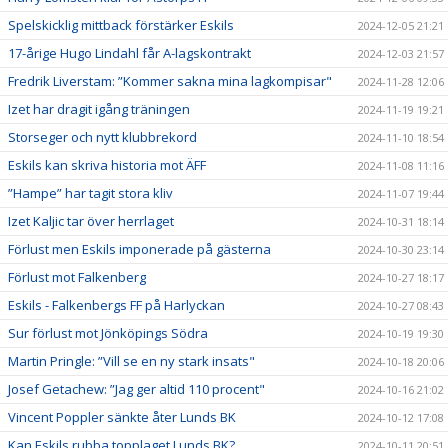
Spelskicklig mittback förstärker Eskils
2024-12-05 21:21
17-årige Hugo Lindahl får A-lagskontrakt
2024-12-03 21:57
Fredrik Liverstam: ”Kommer sakna mina lagkompisar"
2024-11-28 12:06
Izet har dragit igång träningen
2024-11-19 19:21
Storseger och nytt klubbrekord
2024-11-10 18:54
Eskils kan skriva historia mot ÄFF
2024-11-08 11:16
”Hampe” har tagit stora kliv
2024-11-07 19:44
Izet Kaljic tar över herrlaget
2024-10-31 18:14
Förlust men Eskils imponerade på gästerna
2024-10-30 23:14
Förlust mot Falkenberg
2024-10-27 18:17
Eskils - Falkenbergs FF på Harlyckan
2024-10-27 08:43
Sur förlust mot Jönköpings Södra
2024-10-19 19:30
Martin Pringle: ”Vill se en ny stark insats"
2024-10-18 20:06
Josef Getachew: ”Jag ger altid 110 procent"
2024-10-16 21:02
Vincent Poppler sänkte åter Lunds BK
2024-10-12 17:08
Kan Eskils rubba topplaget Lunds BK?
2024-10-11 20:51