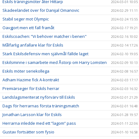
Eskils träningsmöter åter Hittarp
2024-03-01 10:05
Skadeeländet över för Danijal Omanovic
2024-02-29 11:11
Stabil seger mot Olympic
2024-02-24 15:55
Oavgjort men ett fall framåt
2024-02-17 19:21
Eskilscoachen: ”Vi behöver matcher i benen"
2024-02-16 10:02
Målfarlig anfallare klar för Eskils
2024-02-14 17:26
Stark Eskilsdefensiv men självmål fällde laget
2024-02-10 19:05
Eskilsminne i samarbete med Åstorp om Harry Lomsten
2024-02-09 10:13
Eskils möter seriekollega
2024-02-08 16:57
Adham Hazime fick A-kontrakt
2024-02-03 17:17
Premiärseger för Eskils herrar
2024-02-03 16:32
Landslagsmeriterat nyförvärv till Eskils
2024-02-01 21:29
Dags för herrarnas första träningsmatch
2024-02-01 16:48
Jonathan Larsson klar för Eskils
2024-01-28 19:57
Herrarna inledde med ett ”lagom” pass
2024-01-11 22:06
Gustav fortsätter som fysio
2024-01-10 16:58