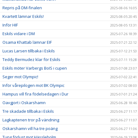
Repris på DM-finalen
2025-08-06 16:05
Kvartett lämnar Eskils!
2025-08-05 20:45
Inför HIF
2025-08-05 13:31
Eskils vidare i DM
2025-07-26 18:39
Osama Khattab lämnar EIF
2025-07-21 22:12
Lucas Larsen tillbaka i Eskils
2025-07-12 21:53
Teddy Bermudez klar för Eskils
2025-07-11 15:28
Eskils möter Varbergs BoIS i cupen
2025-07-08 23:07
Seger mot Olympic!
2025-07-02 22:41
Inför vårepilogen mot BK Olympic
2025-07-02 08:03
Hampus vill fira födelsedagen i Dur
2025-07-01 21:24
Oavgjort i Oskarshamn
2025-06-28 18:46
Tre skadade tillbaka i Eskils
2025-06-27 11:17
Lagkaptenen tror på vändning
2025-06-27 11:07
Oskarshamn vill ha tre poäng
2025-06-27 11:06
Tung förlust mot Hässleholm
2025-06-19 23:08