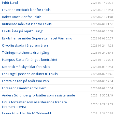
Inför Lund
2026-02-14 07:25
Lovande mittback klar för Eskils
2026-02-13 18:53
Baker Amer klar för Eskils
2026-02-10 21:40
Rutinerad målvakt klar för Eskils
2026-02-09 21:56
Eskils åkte på rejäl ”lusing”
2026-02-07 16:38
Eskils herrar möter Superettanlaget Värnamo
2026-02-06 20:07
Olycklig skada i årspremiären
2026-01-24 17:25
Träningsmatcherna drar igång!
2026-01-24 08:44
Hampus Stoltz förlängde kontraktet
2026-01-19 09:04
Notorisk målskytt klar för Eskils
2026-01-08 16:53
Leo Frigell Jansson ansluter till Eskils!
2026-01-07 18:46
Första dagen på Nyårssaluten
2026-01-03 17:34
Försäsongsmatcher för Herr
2026-01-02 15:14
Anders Schönberg fortsätter som assisterande
2025-12-30 21:19
Linus fortsätter som assisterande tränare i
2025-12-29 17:03
Herrseniorerna
Johan Albin klar för IK Oddevold
2025-12-26 20:55