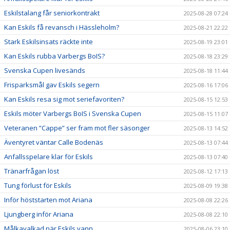
Eskilstalang får seniorkontrakt
2025-08-28 07:24
Kan Eskils få revansch i Hässleholm?
2025-08-21 22:22
Stark Eskilsinsats räckte inte
2025-08-19 23:01
Kan Eskils rubba Varbergs BoIS?
2025-08-18 23:29
Svenska Cupen livesänds
2025-08-18 11:44
Frisparksmål gav Eskils segern
2025-08-16 17:06
Kan Eskils resa sig mot seriefavoriten?
2025-08-15 12:53
Eskils möter Varbergs BoIS i Svenska Cupen
2025-08-15 11:07
Veteranen ”Cappe” ser fram mot fler säsonger
2025-08-13 14:52
Äventyret väntar Calle Bodenäs
2025-08-13 07:44
Anfallsspelare klar för Eskils
2025-08-13 07:40
Tränarfrågan löst
2025-08-12 17:13
Tung förlust för Eskils
2025-08-09 19:38
Inför höststarten mot Ariana
2025-08-08 22:26
Ljungberg inför Ariana
2025-08-08 22:10
Målkavalkad när Eskils vann
2025-08-06 23:10