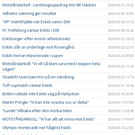
Motståndarkoll - Landslagsuppdrag stör BK Häcken
2024-05-31 14:52
Adhams satsning ger resultat
2024-05-30 10:00
”AP” matchhjälte när Eskils vann i DM
2024-05-30 07:55
FC Trelleborg väntar Eskils i DM
2024-05-28 10:42
Eskilsseger efter enorm arbetsinsats
2024-05-25 16:33
Eskils slår ur underläge mot Rosengård
2024-05-23 22:37
Eskils herrar imponerade i cupen
2024-05-23 08:50
Motståndarkoll: ”Vi vill så klart vara med i toppen hela
2024-05-22 11:53
vägen”
Skadefri Liverstam tror på en vändning
2024-05-22 11:15
Tuff cupmatch väntar Eskils
2024-05-21 10:56
Bollen rullade inte Eskils väg på Harlyckan
2024-05-18 20:41
Martin Pringle: ”Vi kan inte snacka oss ur detta"
2024-05-17 07:00
”Lunde” tillbaka efter den mörka tiden
2024-05-17 06:49
MOTSTÅNDARKOLL: ”Vi har allt att vinna mot Eskils”
2024-05-17 06:47
Olympic monterade ner håglöst Eskils
2024-05-13 22:02