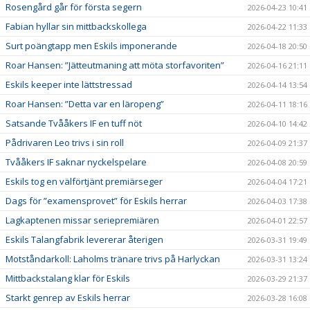
Rosengård går för första segern
2026-04-23 10:41
Fabian hyllar sin mittbackskollega
2026-04-22 11:33
Surt poängtapp men Eskils imponerande
2026-04-18 20:50
Roar Hansen: ”Jätteutmaning att möta storfavoriten”
2026-04-16 21:11
Eskils keeper inte lättstressad
2026-04-14 13:54
Roar Hansen: ”Detta var en läropeng”
2026-04-11 18:16
Satsande Tvååkers IF en tuff nöt
2026-04-10 14:42
Pådrivaren Leo trivs i sin roll
2026-04-09 21:37
Tvååkers IF saknar nyckelspelare
2026-04-08 20:59
Eskils tog en välförtjänt premiärseger
2026-04-04 17:21
Dags för ”examensprovet” för Eskils herrar
2026-04-03 17:38
Lagkaptenen missar seriepremiären
2026-04-01 22:57
Eskils Talangfabrik levererar återigen
2026-03-31 19:49
Motståndarkoll: Laholms tränare trivs på Harlyckan
2026-03-31 13:24
Mittbackstalang klar för Eskils
2026-03-29 21:37
Starkt genrep av Eskils herrar
2026-03-28 16:08