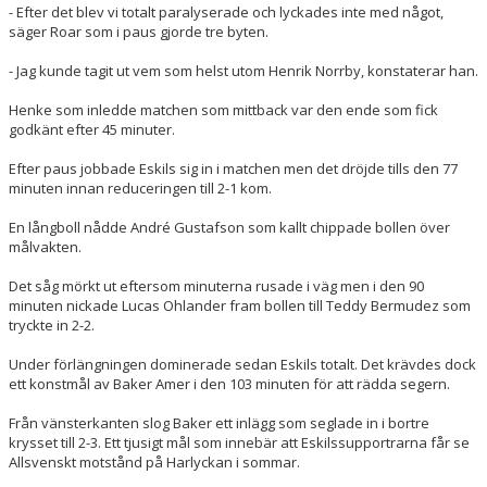
- Efter det blev vi totalt paralyserade och lyckades inte med något,
säger Roar som i paus gjorde tre byten.
- Jag kunde tagit ut vem som helst utom Henrik Norrby, konstaterar han.
Henke som inledde matchen som mittback var den ende som fick
godkänt efter 45 minuter.
Efter paus jobbade Eskils sig in i matchen men det dröjde tills den 77
minuten innan reduceringen
till 2-1
kom.
En långboll nådde André Gustafson som kallt chippade bollen över
målvakten.
Det såg mörkt ut eftersom minuterna rusade i väg men i den 90
minuten nickade Lucas Ohlander fram bollen till Teddy Bermudez som
tryckte in 2-2.
Under förlängningen dominerade sedan Eskils totalt. Det krävdes dock
ett konstmål av Baker Amer i den 103 minuten för att rädda segern.
Från vänsterkanten slog Baker ett inlägg som seglade in i bortre
krysset
till 2-3
. Ett tjusigt mål som innebär att Eskilssupportrarna får se
Allsvenskt motstånd på Harlyckan i sommar.