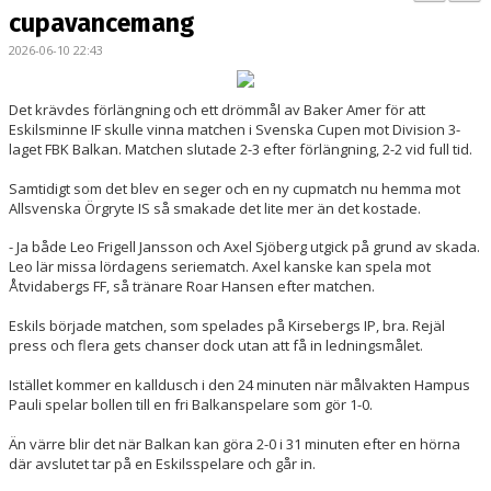
BILDGALLERI
cupavancemang
2026-06-10 22:43
KONTAKT
MATCHER
Det krävdes förlängning och ett drömmål av Baker Amer för att
Eskilsminne IF skulle vinna matchen i Svenska Cupen mot Division 3-
laget FBK Balkan. Matchen slutade 2-3 efter förlängning, 2-2 vid full tid.
ETTAN SÖDRA
Samtidigt som det blev en seger och en ny cupmatch nu hemma mot
Allsvenska Örgryte IS så smakade det lite mer än det kostade.
- Ja både Leo Frigell Jansson och Axel Sjöberg utgick på grund av skada.
Leo lär missa lördagens seriematch. Axel kanske kan spela mot
Åtvidabergs FF, så tränare Roar Hansen efter matchen.
Eskils började matchen, som spelades på Kirsebergs IP, bra. Rejäl
press och flera gets chanser dock utan att få in ledningsmålet.
Istället kommer en kalldusch i den 24 minuten när målvakten Hampus
Pauli spelar bollen till en fri Balkanspelare som gör 1-0.
Än värre blir det när Balkan kan göra 2-0 i 31 minuten efter en hörna
där avslutet tar på en Eskilsspelare och går in.