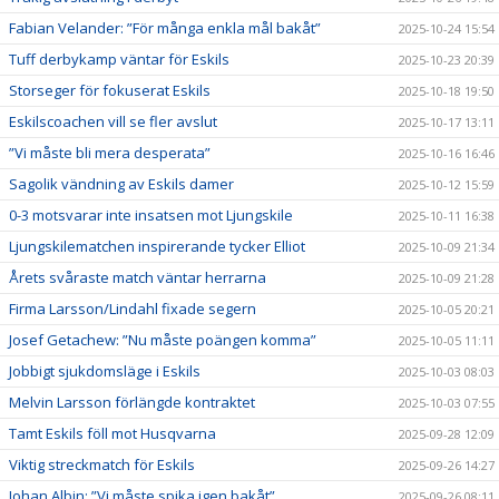
Fabian Velander: ”För många enkla mål bakåt”
2025-10-24 15:54
Tuff derbykamp väntar för Eskils
2025-10-23 20:39
Storseger för fokuserat Eskils
2025-10-18 19:50
Eskilscoachen vill se fler avslut
2025-10-17 13:11
”Vi måste bli mera desperata”
2025-10-16 16:46
Sagolik vändning av Eskils damer
2025-10-12 15:59
0-3 motsvarar inte insatsen mot Ljungskile
2025-10-11 16:38
Ljungskilematchen inspirerande tycker Elliot
2025-10-09 21:34
Årets svåraste match väntar herrarna
2025-10-09 21:28
Firma Larsson/Lindahl fixade segern
2025-10-05 20:21
Josef Getachew: ”Nu måste poängen komma”
2025-10-05 11:11
Jobbigt sjukdomsläge i Eskils
2025-10-03 08:03
Melvin Larsson förlängde kontraktet
2025-10-03 07:55
Tamt Eskils föll mot Husqvarna
2025-09-28 12:09
Viktig streckmatch för Eskils
2025-09-26 14:27
Johan Albin: ”Vi måste spika igen bakåt”
2025-09-26 08:11