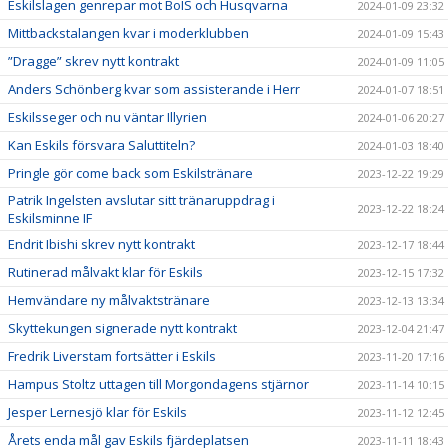
Eskilslagen genrepar mot BoIS och Husqvarna
2024-01-09 23:32
Mittbackstalangen kvar i moderklubben
2024-01-09 15:43
”Dragge” skrev nytt kontrakt
2024-01-09 11:05
Anders Schönberg kvar som assisterande i Herr
2024-01-07 18:51
Eskilsseger och nu väntar Illyrien
2024-01-06 20:27
Kan Eskils försvara Saluttiteln?
2024-01-03 18:40
Pringle gör come back som Eskilstränare
2023-12-22 19:29
Patrik Ingelsten avslutar sitt tränaruppdrag i
2023-12-22 18:24
Eskilsminne IF
Endrit Ibishi skrev nytt kontrakt
2023-12-17 18:44
Rutinerad målvakt klar för Eskils
2023-12-15 17:32
Hemvändare ny målvaktstränare
2023-12-13 13:34
Skyttekungen signerade nytt kontrakt
2023-12-04 21:47
Fredrik Liverstam fortsätter i Eskils
2023-11-20 17:16
Hampus Stoltz uttagen till Morgondagens stjärnor
2023-11-14 10:15
Jesper Lernesjö klar för Eskils
2023-11-12 12:45
Årets enda mål gav Eskils fjärdeplatsen
2023-11-11 18:43