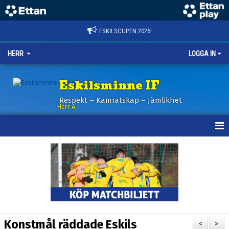
ESKILSCUPEN 2026!
HERR
LOGGA IN
Eskilsminne IF
Respekt – Kamratskap – Jämlikhet
Herr A
HEM
KALENDER
NYHETER
TRUPPEN
Konstmål räddade Eskils
<
>