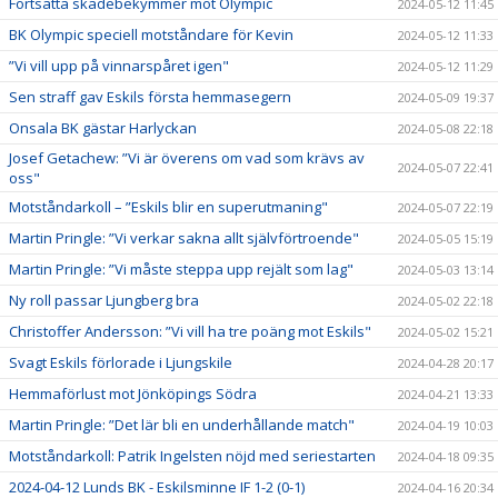
Fortsatta skadebekymmer mot Olympic
2024-05-12 11:45
BK Olympic speciell motståndare för Kevin
2024-05-12 11:33
”Vi vill upp på vinnarspåret igen"
2024-05-12 11:29
Sen straff gav Eskils första hemmasegern
2024-05-09 19:37
Onsala BK gästar Harlyckan
2024-05-08 22:18
Josef Getachew: ”Vi är överens om vad som krävs av
2024-05-07 22:41
oss"
Motståndarkoll – ”Eskils blir en superutmaning"
2024-05-07 22:19
Martin Pringle: ”Vi verkar sakna allt självförtroende"
2024-05-05 15:19
Martin Pringle: ”Vi måste steppa upp rejält som lag"
2024-05-03 13:14
Ny roll passar Ljungberg bra
2024-05-02 22:18
Christoffer Andersson: ”Vi vill ha tre poäng mot Eskils"
2024-05-02 15:21
Svagt Eskils förlorade i Ljungskile
2024-04-28 20:17
Hemmaförlust mot Jönköpings Södra
2024-04-21 13:33
Martin Pringle: ”Det lär bli en underhållande match"
2024-04-19 10:03
Motståndarkoll: Patrik Ingelsten nöjd med seriestarten
2024-04-18 09:35
2024-04-12 Lunds BK - Eskilsminne IF 1-2 (0-1)
2024-04-16 20:34