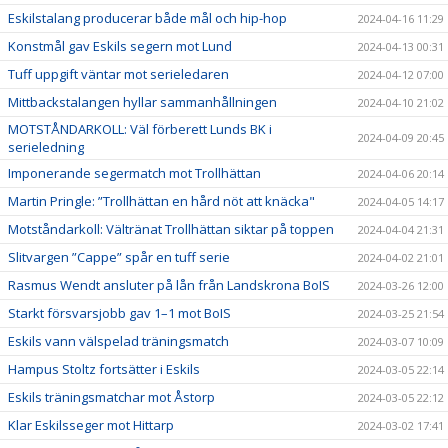
Eskilstalang producerar både mål och hip-hop
2024-04-16 11:29
Konstmål gav Eskils segern mot Lund
2024-04-13 00:31
Tuff uppgift väntar mot serieledaren
2024-04-12 07:00
Mittbackstalangen hyllar sammanhållningen
2024-04-10 21:02
MOTSTÅNDARKOLL: Väl förberett Lunds BK i
2024-04-09 20:45
serieledning
Imponerande segermatch mot Trollhättan
2024-04-06 20:14
Martin Pringle: ”Trollhättan en hård nöt att knäcka"
2024-04-05 14:17
Motståndarkoll: Vältränat Trollhättan siktar på toppen
2024-04-04 21:31
Slitvargen ”Cappe” spår en tuff serie
2024-04-02 21:01
Rasmus Wendt ansluter på lån från Landskrona BoIS
2024-03-26 12:00
Starkt försvarsjobb gav 1–1 mot BoIS
2024-03-25 21:54
Eskils vann välspelad träningsmatch
2024-03-07 10:09
Hampus Stoltz fortsätter i Eskils
2024-03-05 22:14
Eskils träningsmatchar mot Åstorp
2024-03-05 22:12
Klar Eskilsseger mot Hittarp
2024-03-02 17:41