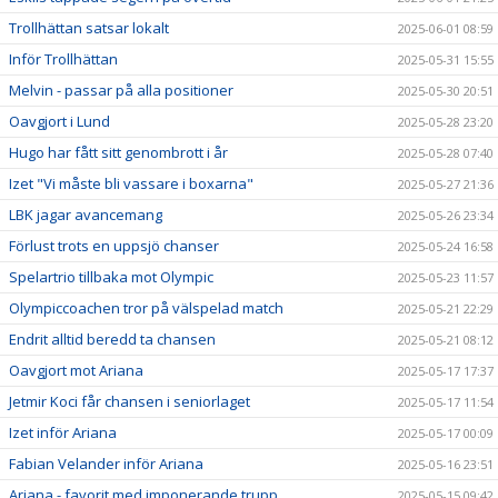
Trollhättan satsar lokalt
2025-06-01 08:59
Inför Trollhättan
2025-05-31 15:55
Melvin - passar på alla positioner
2025-05-30 20:51
Oavgjort i Lund
2025-05-28 23:20
Hugo har fått sitt genombrott i år
2025-05-28 07:40
Izet "Vi måste bli vassare i boxarna"
2025-05-27 21:36
LBK jagar avancemang
2025-05-26 23:34
Förlust trots en uppsjö chanser
2025-05-24 16:58
Spelartrio tillbaka mot Olympic
2025-05-23 11:57
Olympiccoachen tror på välspelad match
2025-05-21 22:29
Endrit alltid beredd ta chansen
2025-05-21 08:12
Oavgjort mot Ariana
2025-05-17 17:37
Jetmir Koci får chansen i seniorlaget
2025-05-17 11:54
Izet inför Ariana
2025-05-17 00:09
Fabian Velander inför Ariana
2025-05-16 23:51
Ariana - favorit med imponerande trupp
2025-05-15 09:42