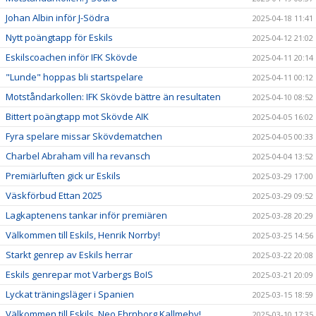
Johan Albin inför J-Södra
2025-04-18 11:41
Nytt poängtapp för Eskils
2025-04-12 21:02
Eskilscoachen inför IFK Skövde
2025-04-11 20:14
"Lunde" hoppas bli startspelare
2025-04-11 00:12
Motståndarkollen: IFK Skövde bättre än resultaten
2025-04-10 08:52
Bittert poängtapp mot Skövde AIK
2025-04-05 16:02
Fyra spelare missar Skövdematchen
2025-04-05 00:33
Charbel Abraham vill ha revansch
2025-04-04 13:52
Premiärluften gick ur Eskils
2025-03-29 17:00
Väskförbud Ettan 2025
2025-03-29 09:52
Lagkaptenens tankar inför premiären
2025-03-28 20:29
Välkommen till Eskils, Henrik Norrby!
2025-03-25 14:56
Starkt genrep av Eskils herrar
2025-03-22 20:08
Eskils genrepar mot Varbergs BoIS
2025-03-21 20:09
Lyckat träningsläger i Spanien
2025-03-15 18:59
Välkommen till Eskils, Neo Ehrnborg Kallmeby!
2025-03-10 17:35