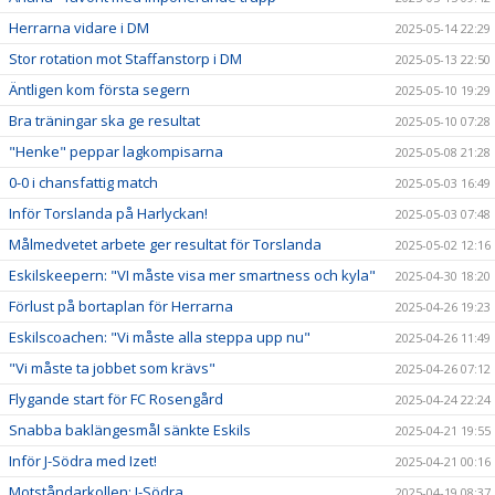
Herrarna vidare i DM
2025-05-14 22:29
Stor rotation mot Staffanstorp i DM
2025-05-13 22:50
Äntligen kom första segern
2025-05-10 19:29
Bra träningar ska ge resultat
2025-05-10 07:28
"Henke" peppar lagkompisarna
2025-05-08 21:28
0-0 i chansfattig match
2025-05-03 16:49
Inför Torslanda på Harlyckan!
2025-05-03 07:48
Målmedvetet arbete ger resultat för Torslanda
2025-05-02 12:16
Eskilskeepern: "VI måste visa mer smartness och kyla"
2025-04-30 18:20
Förlust på bortaplan för Herrarna
2025-04-26 19:23
Eskilscoachen: "Vi måste alla steppa upp nu"
2025-04-26 11:49
"Vi måste ta jobbet som krävs"
2025-04-26 07:12
Flygande start för FC Rosengård
2025-04-24 22:24
Snabba baklängesmål sänkte Eskils
2025-04-21 19:55
Inför J-Södra med Izet!
2025-04-21 00:16
Motståndarkollen: J-Södra
2025-04-19 08:37