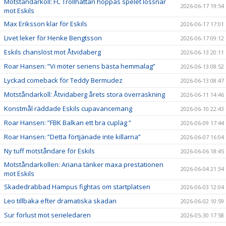
Motståndarkoll: FC Trollhättan hoppas spelet lossnar
2026-06-17 19:54
mot Eskils
Max Eriksson klar för Eskils
2026-06-17 17:01
Livet leker för Henke Bengtsson
2026-06-17 09:12
Eskils chanslöst mot Åtvidaberg
2026-06-13 20:11
Roar Hansen: ”Vi möter seriens bästa hemmalag”
2026-06-13 08:52
Lyckad comeback för Teddy Bermudez
2026-06-13 08:47
Motståndarkoll: Åtvidaberg årets stora överraskning
2026-06-11 14:46
Konstmål räddade Eskils cupavancemang
2026-06-10 22:43
Roar Hansen: ”FBK Balkan ett bra cuplag ”
2026-06-09 17:44
Roar Hansen: ”Detta förtjänade inte killarna”
2026-06-07 16:04
Ny tuff motståndare för Eskils
2026-06-06 18:45
Motståndarkollen: Ariana tänker maxa prestationen
2026-06-04 21:34
mot Eskils
Skadedrabbad Hampus fightas om startplatsen
2026-06-03 12:04
Leo tillbaka efter dramatiska skadan
2026-06-02 10:59
Sur förlust mot serieledaren
2026-05-30 17:58