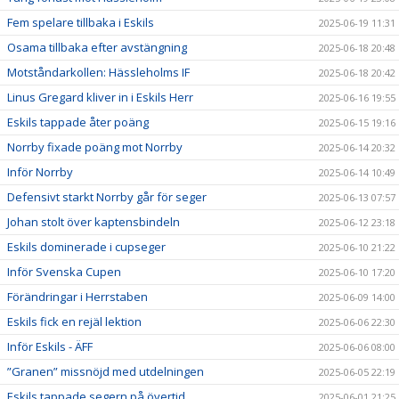
Fem spelare tillbaka i Eskils
2025-06-19 11:31
Osama tillbaka efter avstängning
2025-06-18 20:48
Motståndarkollen: Hässleholms IF
2025-06-18 20:42
Linus Gregard kliver in i Eskils Herr
2025-06-16 19:55
Eskils tappade åter poäng
2025-06-15 19:16
Norrby fixade poäng mot Norrby
2025-06-14 20:32
Inför Norrby
2025-06-14 10:49
Defensivt starkt Norrby går för seger
2025-06-13 07:57
Johan stolt över kaptensbindeln
2025-06-12 23:18
Eskils dominerade i cupseger
2025-06-10 21:22
Inför Svenska Cupen
2025-06-10 17:20
Förändringar i Herrstaben
2025-06-09 14:00
Eskils fick en rejäl lektion
2025-06-06 22:30
Inför Eskils - ÄFF
2025-06-06 08:00
”Granen” missnöjd med utdelningen
2025-06-05 22:19
Eskils tappade segern på övertid
2025-06-01 21:25