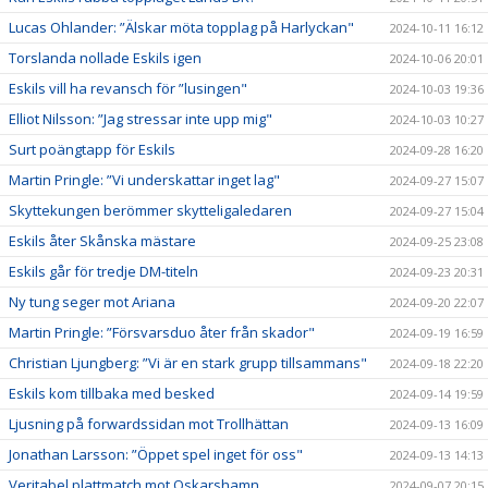
Lucas Ohlander: ”Älskar möta topplag på Harlyckan"
2024-10-11 16:12
Torslanda nollade Eskils igen
2024-10-06 20:01
Eskils vill ha revansch för ”lusingen"
2024-10-03 19:36
Elliot Nilsson: ”Jag stressar inte upp mig"
2024-10-03 10:27
Surt poängtapp för Eskils
2024-09-28 16:20
Martin Pringle: ”Vi underskattar inget lag"
2024-09-27 15:07
Skyttekungen berömmer skytteligaledaren
2024-09-27 15:04
Eskils åter Skånska mästare
2024-09-25 23:08
Eskils går för tredje DM-titeln
2024-09-23 20:31
Ny tung seger mot Ariana
2024-09-20 22:07
Martin Pringle: ”Försvarsduo åter från skador"
2024-09-19 16:59
Christian Ljungberg: ”Vi är en stark grupp tillsammans"
2024-09-18 22:20
Eskils kom tillbaka med besked
2024-09-14 19:59
Ljusning på forwardssidan mot Trollhättan
2024-09-13 16:09
Jonathan Larsson: ”Öppet spel inget för oss"
2024-09-13 14:13
Veritabel plattmatch mot Oskarshamn
2024-09-07 20:15