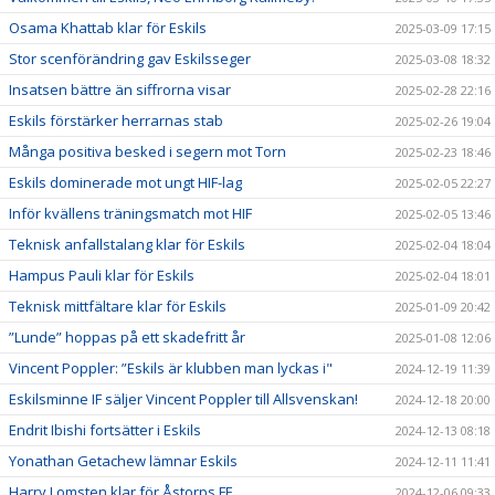
Osama Khattab klar för Eskils
2025-03-09 17:15
Stor scenförändring gav Eskilsseger
2025-03-08 18:32
Insatsen bättre än siffrorna visar
2025-02-28 22:16
Eskils förstärker herrarnas stab
2025-02-26 19:04
Många positiva besked i segern mot Torn
2025-02-23 18:46
Eskils dominerade mot ungt HIF-lag
2025-02-05 22:27
Inför kvällens träningsmatch mot HIF
2025-02-05 13:46
Teknisk anfallstalang klar för Eskils
2025-02-04 18:04
Hampus Pauli klar för Eskils
2025-02-04 18:01
Teknisk mittfältare klar för Eskils
2025-01-09 20:42
”Lunde” hoppas på ett skadefritt år
2025-01-08 12:06
Vincent Poppler: ”Eskils är klubben man lyckas i"
2024-12-19 11:39
Eskilsminne IF säljer Vincent Poppler till Allsvenskan!
2024-12-18 20:00
Endrit Ibishi fortsätter i Eskils
2024-12-13 08:18
Yonathan Getachew lämnar Eskils
2024-12-11 11:41
Harry Lomsten klar för Åstorps FF
2024-12-06 09:33