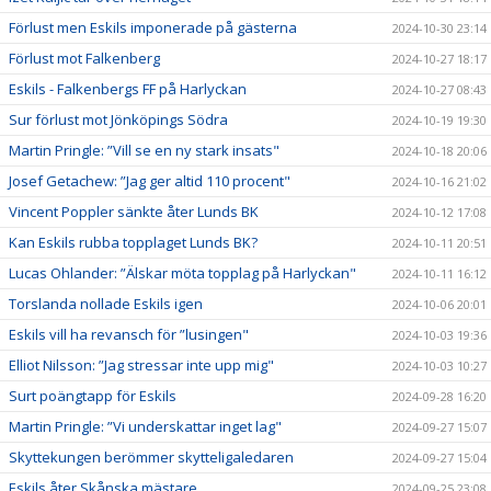
Förlust men Eskils imponerade på gästerna
2024-10-30 23:14
Förlust mot Falkenberg
2024-10-27 18:17
Eskils - Falkenbergs FF på Harlyckan
2024-10-27 08:43
Sur förlust mot Jönköpings Södra
2024-10-19 19:30
Martin Pringle: ”Vill se en ny stark insats"
2024-10-18 20:06
Josef Getachew: ”Jag ger altid 110 procent"
2024-10-16 21:02
Vincent Poppler sänkte åter Lunds BK
2024-10-12 17:08
Kan Eskils rubba topplaget Lunds BK?
2024-10-11 20:51
Lucas Ohlander: ”Älskar möta topplag på Harlyckan"
2024-10-11 16:12
Torslanda nollade Eskils igen
2024-10-06 20:01
Eskils vill ha revansch för ”lusingen"
2024-10-03 19:36
Elliot Nilsson: ”Jag stressar inte upp mig"
2024-10-03 10:27
Surt poängtapp för Eskils
2024-09-28 16:20
Martin Pringle: ”Vi underskattar inget lag"
2024-09-27 15:07
Skyttekungen berömmer skytteligaledaren
2024-09-27 15:04
Eskils åter Skånska mästare
2024-09-25 23:08