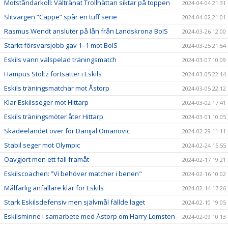
Motståndarkoll: Vältränat Trollhättan siktar på toppen
2024-04-04 21:31
Slitvargen ”Cappe” spår en tuff serie
2024-04-02 21:01
Rasmus Wendt ansluter på lån från Landskrona BoIS
2024-03-26 12:00
Starkt försvarsjobb gav 1–1 mot BoIS
2024-03-25 21:54
Eskils vann välspelad träningsmatch
2024-03-07 10:09
Hampus Stoltz fortsätter i Eskils
2024-03-05 22:14
Eskils träningsmatchar mot Åstorp
2024-03-05 22:12
Klar Eskilsseger mot Hittarp
2024-03-02 17:41
Eskils träningsmöter åter Hittarp
2024-03-01 10:05
Skadeeländet över för Danijal Omanovic
2024-02-29 11:11
Stabil seger mot Olympic
2024-02-24 15:55
Oavgjort men ett fall framåt
2024-02-17 19:21
Eskilscoachen: ”Vi behöver matcher i benen"
2024-02-16 10:02
Målfarlig anfallare klar för Eskils
2024-02-14 17:26
Stark Eskilsdefensiv men självmål fällde laget
2024-02-10 19:05
Eskilsminne i samarbete med Åstorp om Harry Lomsten
2024-02-09 10:13