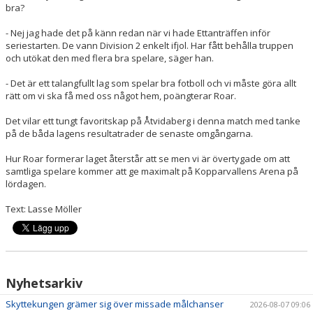
bra?
- Nej jag hade det på känn redan när vi hade Ettanträffen inför
seriestarten. De vann Division 2 enkelt ifjol. Har fått behålla truppen
och utökat den med flera bra spelare, säger han.
- Det är ett talangfullt lag som spelar bra fotboll och vi måste göra allt
rätt om vi ska få med oss något hem, poängterar Roar.
Det vilar ett tungt favoritskap på Åtvidaberg i denna match med tanke
på de båda lagens resultatrader de senaste omgångarna.
Hur Roar formerar laget återstår att se men vi är övertygade om att
samtliga spelare kommer att ge maximalt på Kopparvallens Arena på
lördagen.
Text: Lasse Möller
Nyhetsarkiv
Skyttekungen grämer sig över missade målchanser
2026-08-07 09:06