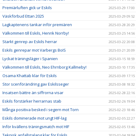
Premiärluften gick ur Eskils
2025-03-29 17:00
Väskförbud Ettan 2025
2025-03-29 09:52
Lagkaptenens tankar inför premiären
2025-03-28 20:29
Välkommen till Eskils, Henrik Norrby!
2025-03-25 14:56
Starkt genrep av Eskils herrar
2025-03-22 20:08
Eskils genrepar mot Varbergs BoIS
2025-03-21 20:09
Lyckat träningsläger i Spanien
2025-03-15 18:59
Välkommen till Eskils, Neo Ehrnborg Kallmeby!
2025-03-10 17:35
Osama Khattab klar för Eskils
2025-03-09 17:15
Stor scenförändring gav Eskilsseger
2025-03-08 18:32
Insatsen bättre än siffrorna visar
2025-02-28 22:16
Eskils förstärker herrarnas stab
2025-02-26 19:04
Många positiva besked i segern mot Torn
2025-02-23 18:46
Eskils dominerade mot ungt HIF-lag
2025-02-05 22:27
Inför kvällens träningsmatch mot HIF
2025-02-05 13:46
Teknisk anfallstalang klar för Eskils
2025-02-04 18:04