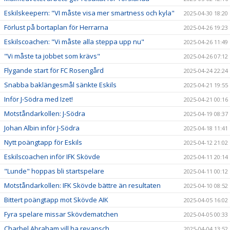
Eskilskeepern: "VI måste visa mer smartness och kyla"
2025-04-30 18:20
Förlust på bortaplan för Herrarna
2025-04-26 19:23
Eskilscoachen: "Vi måste alla steppa upp nu"
2025-04-26 11:49
"Vi måste ta jobbet som krävs"
2025-04-26 07:12
Flygande start för FC Rosengård
2025-04-24 22:24
Snabba baklängesmål sänkte Eskils
2025-04-21 19:55
Inför J-Södra med Izet!
2025-04-21 00:16
Motståndarkollen: J-Södra
2025-04-19 08:37
Johan Albin inför J-Södra
2025-04-18 11:41
Nytt poängtapp för Eskils
2025-04-12 21:02
Eskilscoachen inför IFK Skövde
2025-04-11 20:14
"Lunde" hoppas bli startspelare
2025-04-11 00:12
Motståndarkollen: IFK Skövde bättre än resultaten
2025-04-10 08:52
Bittert poängtapp mot Skövde AIK
2025-04-05 16:02
Fyra spelare missar Skövdematchen
2025-04-05 00:33
Charbel Abraham vill ha revansch
2025-04-04 13:52