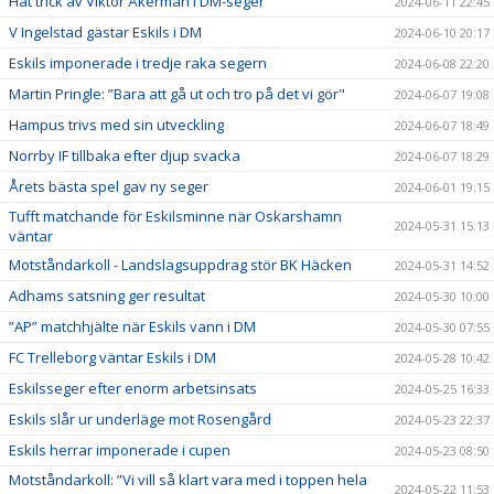
Hat trick av Viktor Åkerman i DM-seger
2024-06-11 22:45
V Ingelstad gästar Eskils i DM
2024-06-10 20:17
Eskils imponerade i tredje raka segern
2024-06-08 22:20
Martin Pringle: ”Bara att gå ut och tro på det vi gör"
2024-06-07 19:08
Hampus trivs med sin utveckling
2024-06-07 18:49
Norrby IF tillbaka efter djup svacka
2024-06-07 18:29
Årets bästa spel gav ny seger
2024-06-01 19:15
Tufft matchande för Eskilsminne när Oskarshamn
2024-05-31 15:13
väntar
Motståndarkoll - Landslagsuppdrag stör BK Häcken
2024-05-31 14:52
Adhams satsning ger resultat
2024-05-30 10:00
”AP” matchhjälte när Eskils vann i DM
2024-05-30 07:55
FC Trelleborg väntar Eskils i DM
2024-05-28 10:42
Eskilsseger efter enorm arbetsinsats
2024-05-25 16:33
Eskils slår ur underläge mot Rosengård
2024-05-23 22:37
Eskils herrar imponerade i cupen
2024-05-23 08:50
Motståndarkoll: ”Vi vill så klart vara med i toppen hela
2024-05-22 11:53