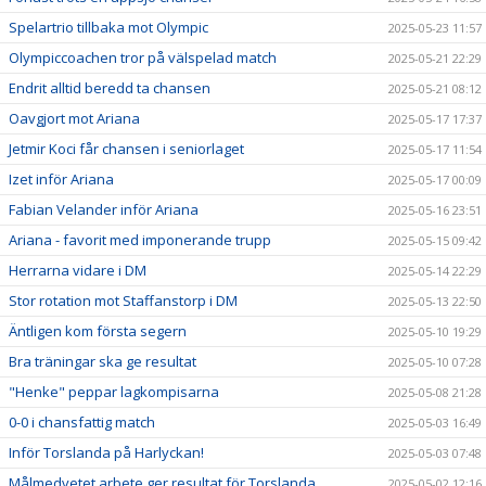
Spelartrio tillbaka mot Olympic
2025-05-23 11:57
Olympiccoachen tror på välspelad match
2025-05-21 22:29
Endrit alltid beredd ta chansen
2025-05-21 08:12
Oavgjort mot Ariana
2025-05-17 17:37
Jetmir Koci får chansen i seniorlaget
2025-05-17 11:54
Izet inför Ariana
2025-05-17 00:09
Fabian Velander inför Ariana
2025-05-16 23:51
Ariana - favorit med imponerande trupp
2025-05-15 09:42
Herrarna vidare i DM
2025-05-14 22:29
Stor rotation mot Staffanstorp i DM
2025-05-13 22:50
Äntligen kom första segern
2025-05-10 19:29
Bra träningar ska ge resultat
2025-05-10 07:28
"Henke" peppar lagkompisarna
2025-05-08 21:28
0-0 i chansfattig match
2025-05-03 16:49
Inför Torslanda på Harlyckan!
2025-05-03 07:48
Målmedvetet arbete ger resultat för Torslanda
2025-05-02 12:16