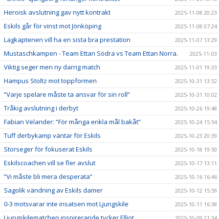
Heroisk avslutning gav nytt kontrakt
2025-11-08 20:23
Eskils går för vinst mot Jönköping
2025-11-08 07:24
Lagkaptenen vill ha en sista bra prestation
2025-11-07 13:29
Mustaschkampen - Team Ettan Södra vs Team Ettan Norra.
2025-11-03
Viktig seger men ny darrig match
2025-11-01 19:33
Hampus Stoltz mot toppformen
2025-10-31 13:32
”Varje spelare måste ta ansvar för sin roll”
2025-10-31 10:02
Tråkig avslutning i derbyt
2025-10-26 19:48
Fabian Velander: ”För många enkla mål bakåt”
2025-10-24 15:54
Tuff derbykamp väntar för Eskils
2025-10-23 20:39
Storseger för fokuserat Eskils
2025-10-18 19:50
Eskilscoachen vill se fler avslut
2025-10-17 13:11
”Vi måste bli mera desperata”
2025-10-16 16:46
Sagolik vändning av Eskils damer
2025-10-12 15:59
0-3 motsvarar inte insatsen mot Ljungskile
2025-10-11 16:38
Ljungskilematchen inspirerande tycker Elliot
2025-10-09 21:34