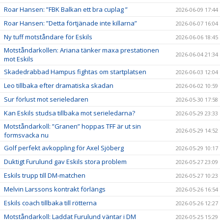
Roar Hansen: ”FBK Balkan ett bra cuplag ”
2026-06-09 17:44
Roar Hansen: ”Detta förtjänade inte killarna”
2026-06-07 16:04
Ny tuff motståndare för Eskils
2026-06-06 18:45
Motståndarkollen: Ariana tänker maxa prestationen
2026-06-04 21:34
mot Eskils
Skadedrabbad Hampus fightas om startplatsen
2026-06-03 12:04
Leo tillbaka efter dramatiska skadan
2026-06-02 10:59
Sur förlust mot serieledaren
2026-05-30 17:58
Kan Eskils studsa tillbaka mot serieledarna?
2026-05-29 23:33
Motståndarkoll: ”Granen” hoppas TFF är ut sin
2026-05-29 14:52
formsvacka nu
Golf perfekt avkoppling för Axel Sjöberg
2026-05-29 10:17
Duktigt Furulund gav Eskils stora problem
2026-05-27 23:09
Eskils trupp till DM-matchen
2026-05-27 10:23
Melvin Larssons kontrakt förlängs
2026-05-26 16:54
Eskils coach tillbaka till rötterna
2026-05-26 12:27
Motståndarkoll: Laddat Furulund väntar i DM
2026-05-25 15:29