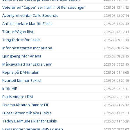
Veteranen ”Cappe” ser fram mot fler säsonger
2025-08-13 14:52
Äventyret väntar Calle Bodenäs
2025-08-13 07:44
Anfallsspelare klar för Eskils
2025-08-13 07:40
Tränarfrågan löst
2025-08-12 17:13
Tung förlust för Eskils
2025-08-09 19:38
Inför höststarten mot Ariana
2025-08-08 22:26
Ljungberg inför Ariana
2025-08-08 22:10
Målkavalkad när Eskils vann
2025-08-06 23:10
Repris på DM-finalen
2025-08-06 16:05
Kvartett lämnar Eskils!
2025-08-05 20:45
Inför HIF
2025-08-05 13:31
Eskils vidare i DM
2025-07-26 18:39
Osama Khattab lämnar EIF
2025-07-21 22:12
Lucas Larsen tillbaka i Eskils
2025-07-12 21:53
Teddy Bermudez klar för Eskils
2025-07-11 15:28
Eskils möter Varbergs BoIS i cupen
2025-07-08 23:07