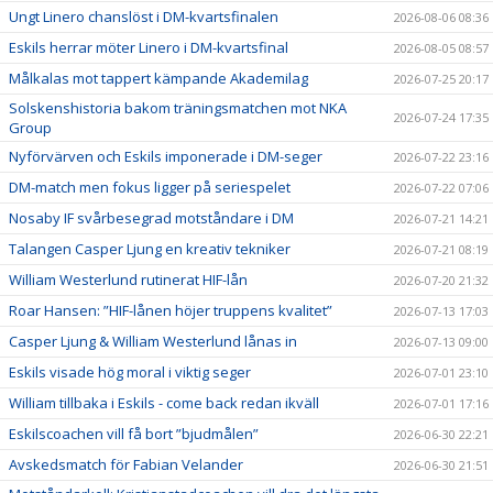
Ungt Linero chanslöst i DM-kvartsfinalen
2026-08-06 08:36
Eskils herrar möter Linero i DM-kvartsfinal
2026-08-05 08:57
Målkalas mot tappert kämpande Akademilag
2026-07-25 20:17
Solskenshistoria bakom träningsmatchen mot NKA
2026-07-24 17:35
Group
Nyförvärven och Eskils imponerade i DM-seger
2026-07-22 23:16
DM-match men fokus ligger på seriespelet
2026-07-22 07:06
Nosaby IF svårbesegrad motståndare i DM
2026-07-21 14:21
Talangen Casper Ljung en kreativ tekniker
2026-07-21 08:19
William Westerlund rutinerat HIF-lån
2026-07-20 21:32
Roar Hansen: ”HIF-lånen höjer truppens kvalitet”
2026-07-13 17:03
Casper Ljung & William Westerlund lånas in
2026-07-13 09:00
Eskils visade hög moral i viktig seger
2026-07-01 23:10
William tillbaka i Eskils - come back redan ikväll
2026-07-01 17:16
Eskilscoachen vill få bort ”bjudmålen”
2026-06-30 22:21
Avskedsmatch för Fabian Velander
2026-06-30 21:51