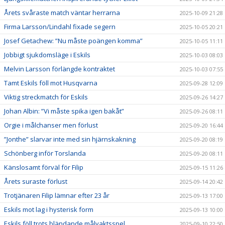
Årets svåraste match väntar herrarna
2025-10-09 21:28
Firma Larsson/Lindahl fixade segern
2025-10-05 20:21
Josef Getachew: ”Nu måste poängen komma”
2025-10-05 11:11
Jobbigt sjukdomsläge i Eskils
2025-10-03 08:03
Melvin Larsson förlängde kontraktet
2025-10-03 07:55
Tamt Eskils föll mot Husqvarna
2025-09-28 12:09
Viktig streckmatch för Eskils
2025-09-26 14:27
Johan Albin: ”Vi måste spika igen bakåt”
2025-09-26 08:11
Orgie i målchanser men förlust
2025-09-20 16:44
”Jonthe” slarvar inte med sin hjärnskakning
2025-09-20 08:19
Schönberg inför Torslanda
2025-09-20 08:11
Känslosamt förväl för Filip
2025-09-15 11:26
Årets suraste förlust
2025-09-14 20:42
Trotjänaren Filip lämnar efter 23 år
2025-09-13 17:00
Eskils mot lag i hysterisk form
2025-09-13 10:00
Eskils föll trots bländande målvaktsspel
2025-09-10 22:50