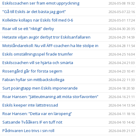
Eskilscoachen ser fram emot uppryckning
2026-05-08 19:32
”Gå till Eskils är det bästa jag gjort”
2026-05-07 22:16
Kollektiv kollaps när Eskils föll med 0-6
2026-05-01 17:24
Roar vill se ett ”riktigt” derby
2026-04-30 20:35
Hetaste viljan avgör derbyt tror Eskilsanfallaren
2026-04-29 14:59
Motståndarekoll: Nu vill ÄFF-coachen ha lite stolpe in
2026-04-28 11:54
Eskils omställningsspel firade triumfer
2026-04-25 16:04
Eskilscoachen vill se hjärta och smärta
2026-04-24 21:03
Rosengård går för första segern
2026-04-23 10:41
Fabian hyllar sin mittbackskollega
2026-04-22 11:33
Surt poängtapp men Eskils imponerande
2026-04-18 20:50
Roar Hansen: ”Jätteutmaning att möta storfavoriten”
2026-04-16 21:11
Eskils keeper inte lättstressad
2026-04-14 13:54
Roar Hansen: ”Detta var en läropeng”
2026-04-11 18:16
Satsande Tvååkers IF en tuff nöt
2026-04-10 14:42
Pådrivaren Leo trivs i sin roll
2026-04-09 21:37