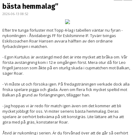
BILDGALLERI
bästa hemmalag”
2026-06-13 08:52
KONTAKT
MATCHER
Efter tre tunga förluster mot Topp 4-lag i tabellen väntar nu fyran -
nykomlingen - Åtvidabergs FF för Eskilsminne IF. Tyvärr tvingas
Eskilscoachen Roar Hansen avvara hälften av den ordinarie
ETTAN SÖDRA
fyrbackslinjen i matchen.
- Egon Kurtulus är avstängd med det är inte mycket att bråka om. Vår
första avstängning kom i 12:e omgången först. Mera otur då för Leo
Frigell Jansson som åkte på en oturlig skada i cupmatchen mot Balkan,
säger Roar.
- Vi måste ut och försöka igen. På fredagsträningen verkade dock alla
friska spelare pigga och glada. Även om flera fick mycket speltid mot
Balkan på grund av förlängningen, tillägger han.
- Jag hoppas vi är redo för match igen även om det kommer att bli
mycket jobbigt för oss. Vi möter seriens bästa hemmalag. Deras
spelare är oerhört bekväma på sitt konstgräs. Lite lättare att ha att
göra med på gräs, konstaterar Roar.
Åtvid är nykomling i serien. Är du förvånad över att de går så oerhört