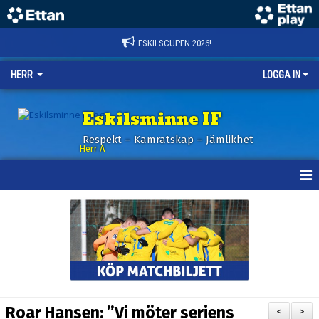
ESKILSCUPEN 2026!
HERR
LOGGA IN
Eskilsminne IF
Respekt – Kamratskap – Jämlikhet
Herr A
HEM
KALENDER
NYHETER
TRUPPEN
Roar Hansen: ”Vi möter seriens
<
>