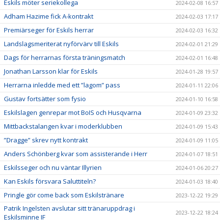
Eskils möter seriekollega
2024-02-08 16:57
Adham Hazime fick A-kontrakt
2024-02-03 17:17
Premiärseger för Eskils herrar
2024-02-03 16:32
Landslagsmeriterat nyförvärv till Eskils
2024-02-01 21:29
Dags för herrarnas första träningsmatch
2024-02-01 16:48
Jonathan Larsson klar för Eskils
2024-01-28 19:57
Herrarna inledde med ett ”lagom” pass
2024-01-11 22:06
Gustav fortsätter som fysio
2024-01-10 16:58
Eskilslagen genrepar mot BoIS och Husqvarna
2024-01-09 23:32
Mittbackstalangen kvar i moderklubben
2024-01-09 15:43
”Dragge” skrev nytt kontrakt
2024-01-09 11:05
Anders Schönberg kvar som assisterande i Herr
2024-01-07 18:51
Eskilsseger och nu väntar Illyrien
2024-01-06 20:27
Kan Eskils försvara Saluttiteln?
2024-01-03 18:40
Pringle gör come back som Eskilstränare
2023-12-22 19:29
Patrik Ingelsten avslutar sitt tränaruppdrag i
2023-12-22 18:24
Eskilsminne IF