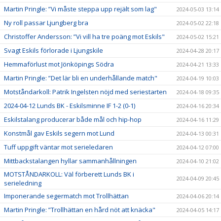
Martin Pringle: ”Vi måste steppa upp rejält som lag"
2024-05-03 13:14
Ny roll passar Ljungberg bra
2024-05-02 22:18
Christoffer Andersson: ”Vi vill ha tre poäng mot Eskils"
2024-05-02 15:21
Svagt Eskils förlorade i Ljungskile
2024-04-28 20:17
Hemmaförlust mot Jönköpings Södra
2024-04-21 13:33
Martin Pringle: ”Det lär bli en underhållande match"
2024-04-19 10:03
Motståndarkoll: Patrik Ingelsten nöjd med seriestarten
2024-04-18 09:35
2024-04-12 Lunds BK - Eskilsminne IF 1-2 (0-1)
2024-04-16 20:34
Eskilstalang producerar både mål och hip-hop
2024-04-16 11:29
Konstmål gav Eskils segern mot Lund
2024-04-13 00:31
Tuff uppgift väntar mot serieledaren
2024-04-12 07:00
Mittbackstalangen hyllar sammanhållningen
2024-04-10 21:02
MOTSTÅNDARKOLL: Väl förberett Lunds BK i
2024-04-09 20:45
serieledning
Imponerande segermatch mot Trollhättan
2024-04-06 20:14
Martin Pringle: ”Trollhättan en hård nöt att knäcka"
2024-04-05 14:17