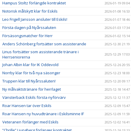
Hampus Stoltz förlängde kontraktet
2026-01-19 09:04
Notorisk målskytt klar för Eskils
2026-01-08 16:53
Leo Frigell Jansson ansluter till Eskils!
2026-01-07 18:46
Första dagen på Nyårssaluten
2026-01-03 17:34
Försäsongsmatcher för Herr
2026-01-02 15:14
Anders Schönberg fortsätter som assisterande
2025-12-30 21:19
Linus fortsätter som assisterande tränare i
2025-12-29 17:03
Herrseniorerna
Johan Albin klar för IK Oddevold
2025-12-26 20:55
Norrby klar för två nya säsonger
2025-12-23 18:00
Truppen klar till Nyårssaluten!
2025-12-20 09:17
Ny målvaktstränare för herrlaget
2025-12-18 14:47
Vänsterback Eskils första nyförvärv
2025-12-12 11:37
Roar Hansen tar över Eskils
2025-12-09 15:47
Roar Hansen ny huvudtränare i Eskilsminne IF
2025-12-09 11:59
Veteranen förlänger med Eskils
2025-12-02 16:41
”Chrille” Ljungberg förlänger kontraktet
2025-11-26 13:13