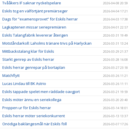
Tvååkers IF saknar nyckelspelare
2026-04-08 20:59
Eskils tog en välförtjänt premiärseger
2026-04-04 17:21
Dags för ”examensprovet” för Eskils herrar
2026-04-03 17:38
Lagkaptenen missar seriepremiären
2026-04-01 22:57
Eskils Talangfabrik levererar återigen
2026-03-31 19:49
Motståndarkoll: Laholms tränare trivs på Harlyckan
2026-03-31 13:24
Mittbackstalang klar för Eskils
2026-03-29 21:37
Starkt genrep av Eskils herrar
2026-03-28 16:08
Eskils herrar genrepar på bortaplan
2026-03-27 23:18
Matchflytt
2026-03-26 11:21
Lucas Lindau till BK Astrio
2026-03-26 11:11
Eskils tappade spelet men räddade oavgjort
2026-03-21 19:59
Eskils möter ännu en seriekollega
2026-03-20 20:40
Proppen ur för Eskils herrar
2026-03-14 18:01
Eskils herrar möter seriekonkurrent
2026-03-13 13:37
Onödiga baklängesmål när Eskils föll
2026-03-07 17:26