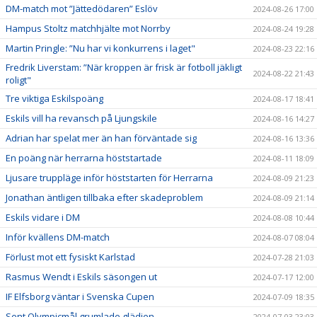
DM-match mot ”Jättedödaren” Eslöv
2024-08-26 17:00
Hampus Stoltz matchhjälte mot Norrby
2024-08-24 19:28
Martin Pringle: ”Nu har vi konkurrens i laget"
2024-08-23 22:16
Fredrik Liverstam: ”När kroppen är frisk är fotboll jäkligt
2024-08-22 21:43
roligt"
Tre viktiga Eskilspoäng
2024-08-17 18:41
Eskils vill ha revansch på Ljungskile
2024-08-16 14:27
Adrian har spelat mer än han förväntade sig
2024-08-16 13:36
En poäng när herrarna höststartade
2024-08-11 18:09
Ljusare truppläge inför höststarten för Herrarna
2024-08-09 21:23
Jonathan äntligen tillbaka efter skadeproblem
2024-08-09 21:14
Eskils vidare i DM
2024-08-08 10:44
Inför kvällens DM-match
2024-08-07 08:04
Förlust mot ett fysiskt Karlstad
2024-07-28 21:03
Rasmus Wendt i Eskils säsongen ut
2024-07-17 12:00
IF Elfsborg väntar i Svenska Cupen
2024-07-09 18:35
Sent Olympicmål grumlade glädjen
2024-07-03 23:03