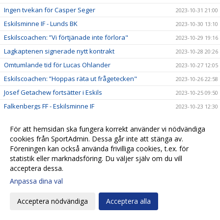
Ingen tvekan för Casper Seger
2023-10-31 21:00
Eskilsminne IF - Lunds BK
2023-10-30 13:10
Eskilscoachen: ”Vi förtjänade inte förlora"
2023-10-29 19:16
Lagkaptenen signerade nytt kontrakt
2023-10-28 20:26
Omtumlande tid för Lucas Ohlander
2023-10-27 12:05
Eskilscoachen: ”Hoppas räta ut frågetecken"
2023-10-26 22:58
Josef Getachew fortsätter i Eskils
2023-10-25 09:50
Falkenbergs FF - Eskilsminne IF
2023-10-23 12:30
Ineffektivt Eskils föll igen
2023-10-21 21:30
För att hemsidan ska fungera korrekt använder vi nödvändiga
Eskilscoachen varnar för Ahlafors motivation
2023-10-20 11:36
cookies från SportAdmin. Dessa går inte att stänga av.
Lamin Sarr: ”Nyttigt för mig att spela i Eskils"
2023-10-18 22:21
Föreningen kan också använda frivilliga cookies, t.ex. för
statistik eller marknadsföring. Du väljer själv om du vill
Eskilsminne IF - Ahlafors IF
2023-10-16 15:18
acceptera dessa.
Eskils bröt förlustsviten
2023-10-15 16:04
Anpassa dina val
Eskilsminne IF - Tvååkers IF
2023-10-10 11:45
Acceptera nödvändiga
Acceptera alla
Succédebut för 19-årige Amir men ny förlust
2023-10-07 20:17
Eskils lyfter upp ny talang i A-truppen
2023-10-07 20:09