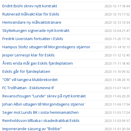
Endrit Ibishi skrev nytt kontrakt
2023-12-17 18:44
Rutinerad målvakt klar för Eskils
2023-12-15 17:32
Hemvändare ny målvaktstränare
2023-12-13 13:34
Skyttekungen signerade nytt kontrakt
2023-12-04 21:47
Fredrik Liverstam fortsätter i Eskils
2023-11-20 17:16
Hampus Stoltz uttagen till Morgondagens stjärnor
2023-11-14 10:15
Jesper Lernesjö klar för Eskils
2023-11-12 12:45
Årets enda mål gav Eskils fjärdeplatsen
2023-11-11 18:43
Eskils går för fjärdeplatsen
2023-11-10 09:32
”Olli” vill tangera klubbrekordet
2023-11-08 20:10
FC Trollhättan - Eskilsminne IF
2023-11-07 14:31
Revanschsugen ”Lunde” skrev på nytt kontrakt
2023-11-06 20:29
Johan Albin uttagen till Morgondagens stjärnor
2023-11-06 17:54
Seger mot Lunds BK i sista hemmamatchen
2023-11-05 17:24
Reinholdsson tillbaka i skadedrabbat Eskils
2023-11-03 09:57
Imponerande säsong av ”Bobbe"
2023-11-01 20:54