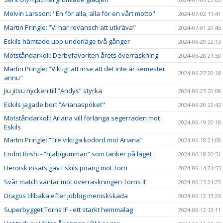
Melvin Larsson: "En för alla, alla för en vårt motto"
2024-07-02 11:41
Martin Pringle: ”Vi har revansch att utkräva"
2024-07-01 20:45
Eskils hämtade upp underläge två gånger
2024-06-29 22:13
Motståndarkoll: Derbyfavoriten årets överraskning
2024-06-28 21:50
Martin Pringle: ”Viktigt att inse att det inte är semester
2024-06-27 20:18
ännu"
Jiu jitsu nycken till ”Andys” styrka
2024-06-25 20:08
Eskils jagade bort ”Arianaspöket"
2024-06-20 22:42
Motståndarkoll: Ariana vill förlänga segerraden mot
2024-06-19 20:18
Eskils
Martin Pringle: ”Tre viktiga kodord mot Ariana"
2024-06-18 21:08
Endrit Ibishi - ”hjälpgumman” som tänker på laget
2024-06-18 20:51
Heroisk insats gav Eskils poäng mot Torn
2024-06-14 21:55
Svår match väntar mot överraskningen Torns IF
2024-06-13 21:23
Dragos tillbaka efter jobbig meniskskada
2024-06-12 13:26
Superbygget Torns IF - ett starkt hemmalag
2024-06-12 13:11