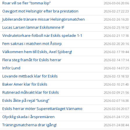
Roar vill se fler ”tomma löp”
2026-03-06 20:06
Oavgjort mot Helsingör efter bra prestation
2026-02-27 22:23
Jubilerande tränare missar Helsingörsmatchen
2026-02-26 16:20
Lucas Larsen lämnar Eskilsminne IF
2026-02-25 19:52
Vindrutetorkare-fotboll när Eskils spelade 1-1
2026-02-21 17:18
Fem saknas i matchen mot Åstorp
2026-02-20 20:16
Välkommen hem till Eskils, Axel Sjöberg!
2026-02-17 19:44
Flera steg framåt för Eskils herrar
2026-02-14 17:14
Inför Lund
2026-02-14 07:25
Lovande mittback klar för Eskils
2026-02-13 18:53
Baker Amer klar för Eskils
2026-02-10 21:40
Rutinerad målvakt klar för Eskils
2026-02-09 21:56
Eskils åkte på rejäl ”lusing”
2026-02-07 16:38
Eskils herrar möter Superettanlaget Värnamo
2026-02-06 20:07
Olycklig skada i årspremiären
2026-01-24 17:25
Träningsmatcherna drar igång!
2026-01-24 08:44