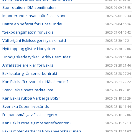
Stor rotation i DM-semifinalen
2025-09-09 08:58
Imponerande insats när Eskils vann
2025-09-06 19:34
Bättre än befarat för Lucas Lindau
2025-09-04 16:16
”Sexpoängsmatch” för Eskils
2025-09-04 15:42
Välförtjänt Eskilsseger i fysisk match
2025-08-30 17:21
Nytt topplag gästar Harlyckan
2025-08-30 12:06
Onödig skada tycker Teddy Bermudez
2025-08-29 16:04
Anfallsspelare klar för Eskils
2025-08-28 21:46
Eskilstalang får seniorkontrakt
2025-08-28 07:24
Kan Eskils få revansch i Hässleholm?
2025-08-21 22:22
Stark Eskilsinsats räckte inte
2025-08-19 23:01
Kan Eskils rubba Varbergs BoIS?
2025-08-18 23:29
Svenska Cupen livesänds
2025-08-18 11:44
Frisparksmål gav Eskils segern
2025-08-16 17:06
Kan Eskils resa sig mot seriefavoriten?
2025-08-15 12:53
Eskils möter Varbergs BoIS i Svenska Cupen
2025-08-15 11:07