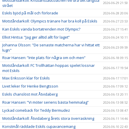
Motståndarkoll: Kristianstadcoachen vill dra det längsta
2026-06-29 21:50
strået
Eskils bjöd på mål och förlorade
2026-06-28 20:06
Motståndarkoll: Olympics tränare har bra koll på Eskils
2026-06-27 23:53
Kan Eskils vända bortatrenden mot Olympic?
2026-06-27 15:41
Elliot Hintsa: ”Jag ger alltid allt för laget”
2026-06-24 10:11
Johanna Olsson: "De senaste matcherna har vi hittat ett
2026-06-23 09:59
lugn"
Roar Hansen: ”Inte plats för några om och men”
2026-06-18 09:15
Motståndarkoll: FC Trollhättan hoppas spelet lossnar
2026-06-17 19:54
mot Eskils
Max Eriksson klar för Eskils
2026-06-17 17:01
Livet leker för Henke Bengtsson
2026-06-17 09:12
Eskils chanslöst mot Åtvidaberg
2026-06-13 20:11
Roar Hansen: ”Vi möter seriens bästa hemmalag”
2026-06-13 08:52
Lyckad comeback för Teddy Bermudez
2026-06-13 08:47
Motståndarkoll: Åtvidaberg årets stora överraskning
2026-06-11 14:46
Konstmål räddade Eskils cupavancemang
2026-06-10 22:43