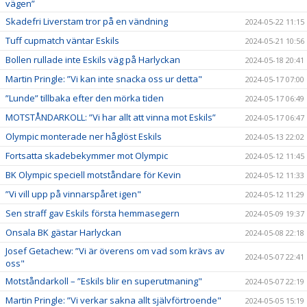
vägen”
Skadefri Liverstam tror på en vändning
2024-05-22 11:15
Tuff cupmatch väntar Eskils
2024-05-21 10:56
Bollen rullade inte Eskils väg på Harlyckan
2024-05-18 20:41
Martin Pringle: ”Vi kan inte snacka oss ur detta"
2024-05-17 07:00
”Lunde” tillbaka efter den mörka tiden
2024-05-17 06:49
MOTSTÅNDARKOLL: ”Vi har allt att vinna mot Eskils”
2024-05-17 06:47
Olympic monterade ner håglöst Eskils
2024-05-13 22:02
Fortsatta skadebekymmer mot Olympic
2024-05-12 11:45
BK Olympic speciell motståndare för Kevin
2024-05-12 11:33
”Vi vill upp på vinnarspåret igen"
2024-05-12 11:29
Sen straff gav Eskils första hemmasegern
2024-05-09 19:37
Onsala BK gästar Harlyckan
2024-05-08 22:18
Josef Getachew: ”Vi är överens om vad som krävs av
2024-05-07 22:41
oss"
Motståndarkoll – ”Eskils blir en superutmaning"
2024-05-07 22:19
Martin Pringle: ”Vi verkar sakna allt självförtroende"
2024-05-05 15:19