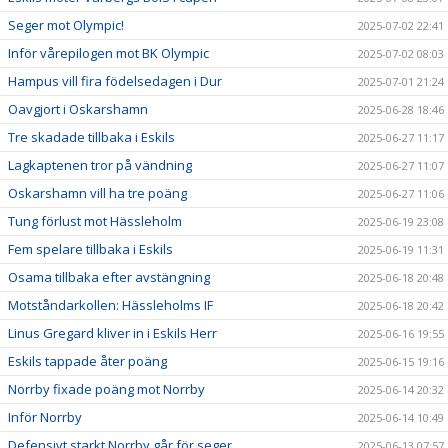
Seger mot Olympic!
2025-07-02 22:41
Inför vårepilogen mot BK Olympic
2025-07-02 08:03
Hampus vill fira födelsedagen i Dur
2025-07-01 21:24
Oavgjort i Oskarshamn
2025-06-28 18:46
Tre skadade tillbaka i Eskils
2025-06-27 11:17
Lagkaptenen tror på vändning
2025-06-27 11:07
Oskarshamn vill ha tre poäng
2025-06-27 11:06
Tung förlust mot Hässleholm
2025-06-19 23:08
Fem spelare tillbaka i Eskils
2025-06-19 11:31
Osama tillbaka efter avstängning
2025-06-18 20:48
Motståndarkollen: Hässleholms IF
2025-06-18 20:42
Linus Gregard kliver in i Eskils Herr
2025-06-16 19:55
Eskils tappade åter poäng
2025-06-15 19:16
Norrby fixade poäng mot Norrby
2025-06-14 20:32
Inför Norrby
2025-06-14 10:49
Defensivt starkt Norrby går för seger
2025-06-13 07:57