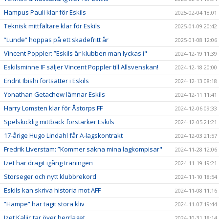
Hampus Pauli klar för Eskils
2025-02-04 18:01
Teknisk mittfältare klar för Eskils
2025-01-09 20:42
”Lunde” hoppas på ett skadefritt år
2025-01-08 12:06
Vincent Poppler: ”Eskils är klubben man lyckas i"
2024-12-19 11:39
Eskilsminne IF säljer Vincent Poppler till Allsvenskan!
2024-12-18 20:00
Endrit Ibishi fortsätter i Eskils
2024-12-13 08:18
Yonathan Getachew lämnar Eskils
2024-12-11 11:41
Harry Lomsten klar för Åstorps FF
2024-12-06 09:33
Spelskicklig mittback förstärker Eskils
2024-12-05 21:21
17-årige Hugo Lindahl får A-lagskontrakt
2024-12-03 21:57
Fredrik Liverstam: ”Kommer sakna mina lagkompisar"
2024-11-28 12:06
Izet har dragit igång träningen
2024-11-19 19:21
Storseger och nytt klubbrekord
2024-11-10 18:54
Eskils kan skriva historia mot ÄFF
2024-11-08 11:16
”Hampe” har tagit stora kliv
2024-11-07 19:44
Izet Kaljic tar över herrlaget
2024-10-31 18:14