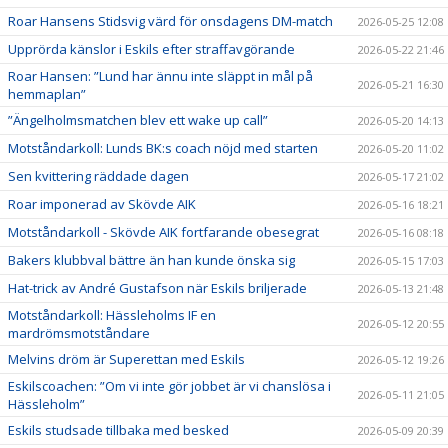
Roar Hansens Stidsvig värd för onsdagens DM-match
2026-05-25 12:08
Upprörda känslor i Eskils efter straffavgörande
2026-05-22 21:46
Roar Hansen: ”Lund har ännu inte släppt in mål på
2026-05-21 16:30
hemmaplan”
”Ängelholmsmatchen blev ett wake up call”
2026-05-20 14:13
Motståndarkoll: Lunds BK:s coach nöjd med starten
2026-05-20 11:02
Sen kvittering räddade dagen
2026-05-17 21:02
Roar imponerad av Skövde AIK
2026-05-16 18:21
Motståndarkoll - Skövde AIK fortfarande obesegrat
2026-05-16 08:18
Bakers klubbval bättre än han kunde önska sig
2026-05-15 17:03
Hat-trick av André Gustafson när Eskils briljerade
2026-05-13 21:48
Motståndarkoll: Hässleholms IF en
2026-05-12 20:55
mardrömsmotståndare
Melvins dröm är Superettan med Eskils
2026-05-12 19:26
Eskilscoachen: ”Om vi inte gör jobbet är vi chanslösa i
2026-05-11 21:05
Hässleholm”
Eskils studsade tillbaka med besked
2026-05-09 20:39