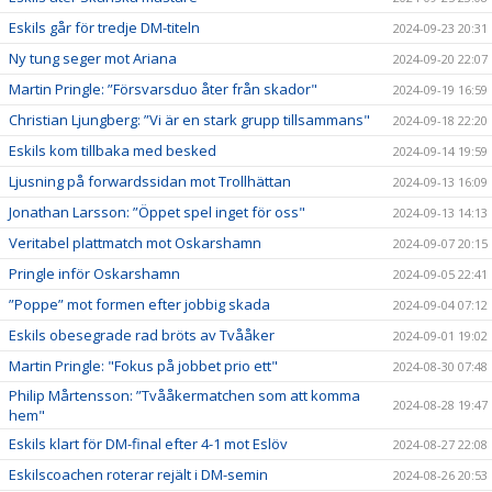
Eskils går för tredje DM-titeln
2024-09-23 20:31
Ny tung seger mot Ariana
2024-09-20 22:07
Martin Pringle: ”Försvarsduo åter från skador"
2024-09-19 16:59
Christian Ljungberg: ”Vi är en stark grupp tillsammans"
2024-09-18 22:20
Eskils kom tillbaka med besked
2024-09-14 19:59
Ljusning på forwardssidan mot Trollhättan
2024-09-13 16:09
Jonathan Larsson: ”Öppet spel inget för oss"
2024-09-13 14:13
Veritabel plattmatch mot Oskarshamn
2024-09-07 20:15
Pringle inför Oskarshamn
2024-09-05 22:41
”Poppe” mot formen efter jobbig skada
2024-09-04 07:12
Eskils obesegrade rad bröts av Tvååker
2024-09-01 19:02
Martin Pringle: "Fokus på jobbet prio ett"
2024-08-30 07:48
Philip Mårtensson: ”Tvååkermatchen som att komma
2024-08-28 19:47
hem"
Eskils klart för DM-final efter 4-1 mot Eslöv
2024-08-27 22:08
Eskilscoachen roterar rejält i DM-semin
2024-08-26 20:53