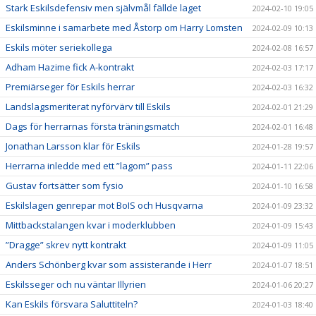
Stark Eskilsdefensiv men självmål fällde laget
2024-02-10 19:05
Eskilsminne i samarbete med Åstorp om Harry Lomsten
2024-02-09 10:13
Eskils möter seriekollega
2024-02-08 16:57
Adham Hazime fick A-kontrakt
2024-02-03 17:17
Premiärseger för Eskils herrar
2024-02-03 16:32
Landslagsmeriterat nyförvärv till Eskils
2024-02-01 21:29
Dags för herrarnas första träningsmatch
2024-02-01 16:48
Jonathan Larsson klar för Eskils
2024-01-28 19:57
Herrarna inledde med ett ”lagom” pass
2024-01-11 22:06
Gustav fortsätter som fysio
2024-01-10 16:58
Eskilslagen genrepar mot BoIS och Husqvarna
2024-01-09 23:32
Mittbackstalangen kvar i moderklubben
2024-01-09 15:43
”Dragge” skrev nytt kontrakt
2024-01-09 11:05
Anders Schönberg kvar som assisterande i Herr
2024-01-07 18:51
Eskilsseger och nu väntar Illyrien
2024-01-06 20:27
Kan Eskils försvara Saluttiteln?
2024-01-03 18:40