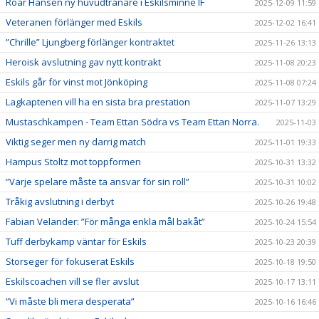
Roar Hansen ny huvudtränare i Eskilsminne IF
2025-12-09 11:59
Veteranen förlänger med Eskils
2025-12-02 16:41
”Chrille” Ljungberg förlänger kontraktet
2025-11-26 13:13
Heroisk avslutning gav nytt kontrakt
2025-11-08 20:23
Eskils går för vinst mot Jönköping
2025-11-08 07:24
Lagkaptenen vill ha en sista bra prestation
2025-11-07 13:29
Mustaschkampen - Team Ettan Södra vs Team Ettan Norra.
2025-11-03
Viktig seger men ny darrig match
2025-11-01 19:33
Hampus Stoltz mot toppformen
2025-10-31 13:32
”Varje spelare måste ta ansvar för sin roll”
2025-10-31 10:02
Tråkig avslutning i derbyt
2025-10-26 19:48
Fabian Velander: ”För många enkla mål bakåt”
2025-10-24 15:54
Tuff derbykamp väntar för Eskils
2025-10-23 20:39
Storseger för fokuserat Eskils
2025-10-18 19:50
Eskilscoachen vill se fler avslut
2025-10-17 13:11
”Vi måste bli mera desperata”
2025-10-16 16:46