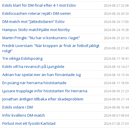
Eskils klart för DM-final efter 4-1 mot Eslöv
2024-08-27 22:08
Eskilscoachen roterar rejält i DM-semin
2024-08-26 20:53
DM-match mot ”Jättedödaren” Eslöv
2024-08-26 17:00
Hampus Stoltz matchhjälte mot Norrby
2024-08-24 19:28
Martin Pringle: ”Nu har vi konkurrens i laget"
2024-08-23 22:16
Fredrik Liverstam: ”När kroppen är frisk är fotboll jäkligt
2024-08-22 21:43
roligt"
Tre viktiga Eskilspoäng
2024-08-17 18:41
Eskils vill ha revansch på Ljungskile
2024-08-16 14:27
Adrian har spelat mer än han förväntade sig
2024-08-16 13:36
En poäng när herrarna höststartade
2024-08-11 18:09
Ljusare truppläge inför höststarten för Herrarna
2024-08-09 21:23
Jonathan äntligen tillbaka efter skadeproblem
2024-08-09 21:14
Eskils vidare i DM
2024-08-08 10:44
Inför kvällens DM-match
2024-08-07 08:04
Förlust mot ett fysiskt Karlstad
2024-07-28 21:03