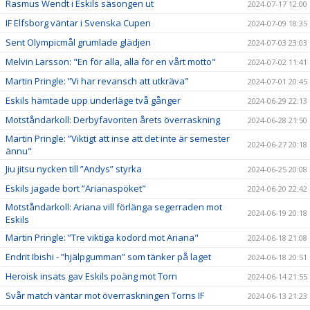
Rasmus Wendt i Eskils säsongen ut
2024-07-17 12:00
IF Elfsborg väntar i Svenska Cupen
2024-07-09 18:35
Sent Olympicmål grumlade glädjen
2024-07-03 23:03
Melvin Larsson: "En för alla, alla för en vårt motto"
2024-07-02 11:41
Martin Pringle: ”Vi har revansch att utkräva"
2024-07-01 20:45
Eskils hämtade upp underläge två gånger
2024-06-29 22:13
Motståndarkoll: Derbyfavoriten årets överraskning
2024-06-28 21:50
Martin Pringle: ”Viktigt att inse att det inte är semester
2024-06-27 20:18
ännu"
Jiu jitsu nycken till ”Andys” styrka
2024-06-25 20:08
Eskils jagade bort ”Arianaspöket"
2024-06-20 22:42
Motståndarkoll: Ariana vill förlänga segerraden mot
2024-06-19 20:18
Eskils
Martin Pringle: ”Tre viktiga kodord mot Ariana"
2024-06-18 21:08
Endrit Ibishi - ”hjälpgumman” som tänker på laget
2024-06-18 20:51
Heroisk insats gav Eskils poäng mot Torn
2024-06-14 21:55
Svår match väntar mot överraskningen Torns IF
2024-06-13 21:23