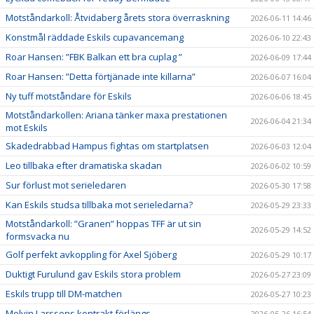
Motståndarkoll: Åtvidaberg årets stora överraskning
2026-06-11 14:46
Konstmål räddade Eskils cupavancemang
2026-06-10 22:43
Roar Hansen: ”FBK Balkan ett bra cuplag ”
2026-06-09 17:44
Roar Hansen: ”Detta förtjänade inte killarna”
2026-06-07 16:04
Ny tuff motståndare för Eskils
2026-06-06 18:45
Motståndarkollen: Ariana tänker maxa prestationen
2026-06-04 21:34
mot Eskils
Skadedrabbad Hampus fightas om startplatsen
2026-06-03 12:04
Leo tillbaka efter dramatiska skadan
2026-06-02 10:59
Sur förlust mot serieledaren
2026-05-30 17:58
Kan Eskils studsa tillbaka mot serieledarna?
2026-05-29 23:33
Motståndarkoll: ”Granen” hoppas TFF är ut sin
2026-05-29 14:52
formsvacka nu
Golf perfekt avkoppling för Axel Sjöberg
2026-05-29 10:17
Duktigt Furulund gav Eskils stora problem
2026-05-27 23:09
Eskils trupp till DM-matchen
2026-05-27 10:23
Melvin Larssons kontrakt förlängs
2026-05-26 16:54