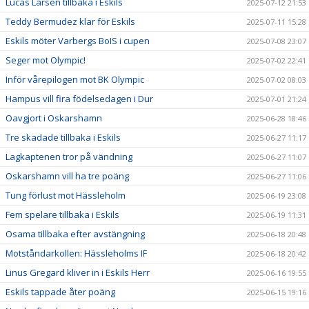
Lucas Larsen tillbaka i Eskils
2025-07-12 21:53
Teddy Bermudez klar för Eskils
2025-07-11 15:28
Eskils möter Varbergs BoIS i cupen
2025-07-08 23:07
Seger mot Olympic!
2025-07-02 22:41
Inför vårepilogen mot BK Olympic
2025-07-02 08:03
Hampus vill fira födelsedagen i Dur
2025-07-01 21:24
Oavgjort i Oskarshamn
2025-06-28 18:46
Tre skadade tillbaka i Eskils
2025-06-27 11:17
Lagkaptenen tror på vändning
2025-06-27 11:07
Oskarshamn vill ha tre poäng
2025-06-27 11:06
Tung förlust mot Hässleholm
2025-06-19 23:08
Fem spelare tillbaka i Eskils
2025-06-19 11:31
Osama tillbaka efter avstängning
2025-06-18 20:48
Motståndarkollen: Hässleholms IF
2025-06-18 20:42
Linus Gregard kliver in i Eskils Herr
2025-06-16 19:55
Eskils tappade åter poäng
2025-06-15 19:16