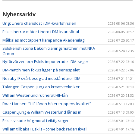
Nyhetsarkiv
Ungt Linero chanslöst i DM-kvartsfinalen
2026-08-06 08:36
Eskils herrar möter Linero i DM-kvartsfinal
2026-08-05 08:57
Målkalas mot tappert kämpande Akademilag
2026-07-25 20:17
Solskenshistoria bakom träningsmatchen mot NKA
2026-07-24 17:35
Group
Nyförvärven och Eskils imponerade i DM-seger
2026-07-22 23:16
DM-match men fokus ligger på seriespelet
2026-07-22 07:06
Nosaby IF svårbesegrad motståndare i DM
2026-07-21 14:21
Talangen Casper Ljung en kreativ tekniker
2026-07-21 08:19
William Westerlund rutinerat HIF-lån
2026-07-20 21:32
Roar Hansen: ”HIF-lånen höjer truppens kvalitet”
2026-07-13 17:03
Casper Ljung & William Westerlund lånas in
2026-07-13 09:00
Eskils visade hög moral i viktig seger
2026-07-01 23:10
William tillbaka i Eskils - come back redan ikväll
2026-07-01 17:16