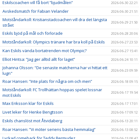
Eskilscoachen vill få bort ”bjudmålen”
2026-06-30 22:21
Avskedsmatch för Fabian Velander
2026-06-30 21:51
Motståndarkoll: Kristianstadcoachen vill dra det längsta
2026-06-29 21:50
strået
Eskils bjöd på mål och förlorade
2026-06-28 20:06
Motståndarkoll: Olympics tränare har bra koll på Eskils
2026-06-27 23:53
Kan Eskils vända bortatrenden mot Olympic?
2026-06-27 15:41
Elliot Hintsa: ”Jag ger alltid allt för laget”
2026-06-24 10:11
Johanna Olsson: "De senaste matcherna har vi hittat ett
2026-06-23 09:59
lugn"
Roar Hansen: ”Inte plats för några om och men”
2026-06-18 09:15
Motståndarkoll: FC Trollhättan hoppas spelet lossnar
2026-06-17 19:54
mot Eskils
Max Eriksson klar för Eskils
2026-06-17 17:01
Livet leker för Henke Bengtsson
2026-06-17 09:12
Eskils chanslöst mot Åtvidaberg
2026-06-13 20:11
Roar Hansen: ”Vi möter seriens bästa hemmalag”
2026-06-13 08:52
Lyckad comeback för Teddy Bermudez
2026-06-13 08:47