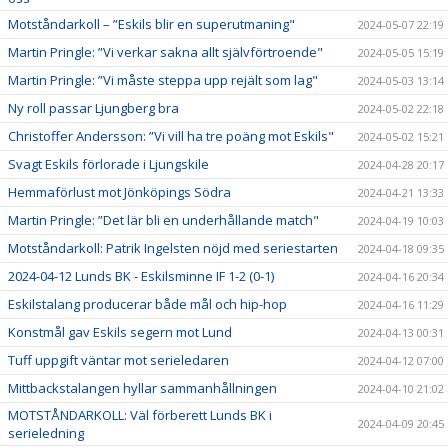
Motståndarkoll – ”Eskils blir en superutmaning"
2024-05-07 22:19
Martin Pringle: ”Vi verkar sakna allt självförtroende"
2024-05-05 15:19
Martin Pringle: ”Vi måste steppa upp rejält som lag"
2024-05-03 13:14
Ny roll passar Ljungberg bra
2024-05-02 22:18
Christoffer Andersson: ”Vi vill ha tre poäng mot Eskils"
2024-05-02 15:21
Svagt Eskils förlorade i Ljungskile
2024-04-28 20:17
Hemmaförlust mot Jönköpings Södra
2024-04-21 13:33
Martin Pringle: ”Det lär bli en underhållande match"
2024-04-19 10:03
Motståndarkoll: Patrik Ingelsten nöjd med seriestarten
2024-04-18 09:35
2024-04-12 Lunds BK - Eskilsminne IF 1-2 (0-1)
2024-04-16 20:34
Eskilstalang producerar både mål och hip-hop
2024-04-16 11:29
Konstmål gav Eskils segern mot Lund
2024-04-13 00:31
Tuff uppgift väntar mot serieledaren
2024-04-12 07:00
Mittbackstalangen hyllar sammanhållningen
2024-04-10 21:02
MOTSTÅNDARKOLL: Väl förberett Lunds BK i
2024-04-09 20:45
serieledning