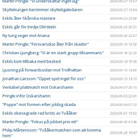
Martin Pringle: ”Vi underskattar inget lag"
2024-09-27 15:07
Skyttekungen berömmer skytteligaledaren
2024-09-27 15:04
Eskils åter Skånska mästare
2024-09-25 23:08
Eskils går för tredje DM-titeln
2024-09-23 20:31
Ny tung seger mot Ariana
2024-09-20 22:07
Martin Pringle: ”Försvarsduo åter från skador"
2024-09-19 16:59
Christian Ljungberg: ”Vi är en stark grupp tillsammans"
2024-09-18 22:20
Eskils kom tillbaka med besked
2024-09-14 19:59
Ljusning på forwardssidan mot Trollhättan
2024-09-13 16:09
Jonathan Larsson: ”Öppet spel inget för oss"
2024-09-13 14:13
Veritabel plattmatch mot Oskarshamn
2024-09-07 20:15
Pringle inför Oskarshamn
2024-09-05 22:41
”Poppe” mot formen efter jobbig skada
2024-09-04 07:12
Eskils obesegrade rad bröts av Tvååker
2024-09-01 19:02
Martin Pringle: "Fokus på jobbet prio ett"
2024-08-30 07:48
Philip Mårtensson: ”Tvååkermatchen som att komma
2024-08-28 19:47
hem"