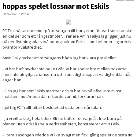
BILDGALLERI
hoppas spelet lossnar mot Eskils
2026-06-17 19:54
KONTAKT
MATCHER
FC Trollhättan kommer på torsdagen till Harlyckan för vad som kanske
en del ser som ett ”ångestmöte”. Tränare Amin Failys lag ligger just nu
på nedflyttningsplats två poäng bakom Eskils som befinner sig precis
ETTAN SÖDRA
ovanför kvalstrecket.
Amin Faily tycker att torsdagens båda lag har klara paralleller.
- Vi har haft mycket stolpe ut i vår. Vi har spelat bra mellan boxarna
men inte utnyttjat chanserna och samtidigt släppt in väldigt enkla mål,
säger han.
- Och jag har sett Eskils matcher och ni har också oflyt. Inte minst
matchen mot Ariana där ni borde vunnit, förklarar han.
Ifjol tog FC Trollhättan beslutet att sätta en treårsplan.
- Ja vi vill ta steg hela tiden. Bli lite bättre för varje år. Inte bara på
planen utan också i hela verksamheten, konstaterar Amin Faily.
- Förra säsongen inledde vi lika svagt men fick igång spelet de sista tio