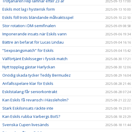
Trotjänaren Filip lämnar efter 23 år
2025-09-13 17:00
Eskils mot lag i hysterisk form
2025-09-13 10:00
Eskils föll trots bländande målvaktsspel
2025-09-10 22:50
Stor rotation i DM-semifinalen
2025-09-09 08:58
Imponerande insats när Eskils vann
2025-09-06 19:34
Bättre än befarat för Lucas Lindau
2025-09-04 16:16
”Sexpoängsmatch” för Eskils
2025-09-04 15:42
Välförtjänt Eskilsseger i fysisk match
2025-08-30 17:21
Nytt topplag gästar Harlyckan
2025-08-30 12:06
Onödig skada tycker Teddy Bermudez
2025-08-29 16:04
Anfallsspelare klar för Eskils
2025-08-28 21:46
Eskilstalang får seniorkontrakt
2025-08-28 07:24
Kan Eskils få revansch i Hässleholm?
2025-08-21 22:22
Stark Eskilsinsats räckte inte
2025-08-19 23:01
Kan Eskils rubba Varbergs BoIS?
2025-08-18 23:29
Svenska Cupen livesänds
2025-08-18 11:44