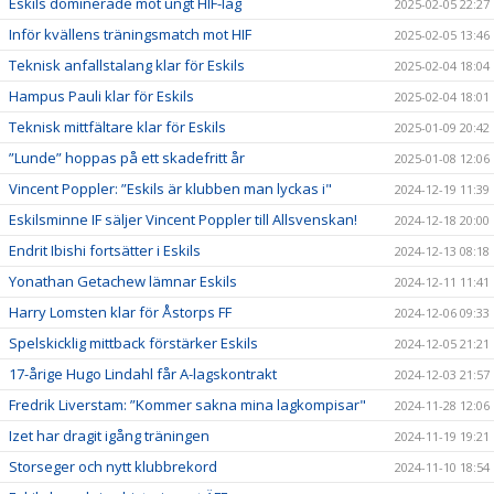
Eskils dominerade mot ungt HIF-lag
2025-02-05 22:27
Inför kvällens träningsmatch mot HIF
2025-02-05 13:46
Teknisk anfallstalang klar för Eskils
2025-02-04 18:04
Hampus Pauli klar för Eskils
2025-02-04 18:01
Teknisk mittfältare klar för Eskils
2025-01-09 20:42
”Lunde” hoppas på ett skadefritt år
2025-01-08 12:06
Vincent Poppler: ”Eskils är klubben man lyckas i"
2024-12-19 11:39
Eskilsminne IF säljer Vincent Poppler till Allsvenskan!
2024-12-18 20:00
Endrit Ibishi fortsätter i Eskils
2024-12-13 08:18
Yonathan Getachew lämnar Eskils
2024-12-11 11:41
Harry Lomsten klar för Åstorps FF
2024-12-06 09:33
Spelskicklig mittback förstärker Eskils
2024-12-05 21:21
17-årige Hugo Lindahl får A-lagskontrakt
2024-12-03 21:57
Fredrik Liverstam: ”Kommer sakna mina lagkompisar"
2024-11-28 12:06
Izet har dragit igång träningen
2024-11-19 19:21
Storseger och nytt klubbrekord
2024-11-10 18:54