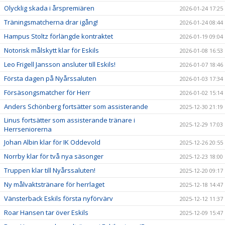
Olycklig skada i årspremiären
2026-01-24 17:25
Träningsmatcherna drar igång!
2026-01-24 08:44
Hampus Stoltz förlängde kontraktet
2026-01-19 09:04
Notorisk målskytt klar för Eskils
2026-01-08 16:53
Leo Frigell Jansson ansluter till Eskils!
2026-01-07 18:46
Första dagen på Nyårssaluten
2026-01-03 17:34
Försäsongsmatcher för Herr
2026-01-02 15:14
Anders Schönberg fortsätter som assisterande
2025-12-30 21:19
Linus fortsätter som assisterande tränare i
2025-12-29 17:03
Herrseniorerna
Johan Albin klar för IK Oddevold
2025-12-26 20:55
Norrby klar för två nya säsonger
2025-12-23 18:00
Truppen klar till Nyårssaluten!
2025-12-20 09:17
Ny målvaktstränare för herrlaget
2025-12-18 14:47
Vänsterback Eskils första nyförvärv
2025-12-12 11:37
Roar Hansen tar över Eskils
2025-12-09 15:47