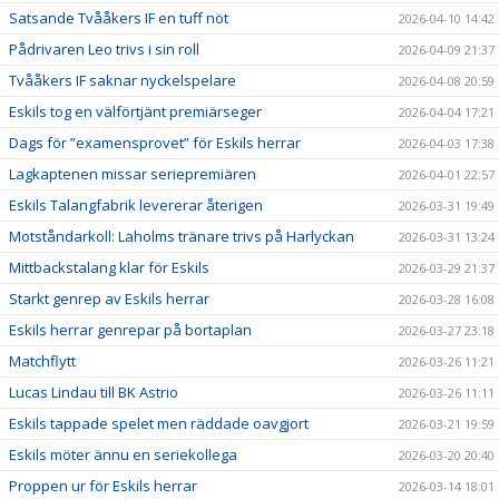
Satsande Tvååkers IF en tuff nöt
2026-04-10 14:42
Pådrivaren Leo trivs i sin roll
2026-04-09 21:37
Tvååkers IF saknar nyckelspelare
2026-04-08 20:59
Eskils tog en välförtjänt premiärseger
2026-04-04 17:21
Dags för ”examensprovet” för Eskils herrar
2026-04-03 17:38
Lagkaptenen missar seriepremiären
2026-04-01 22:57
Eskils Talangfabrik levererar återigen
2026-03-31 19:49
Motståndarkoll: Laholms tränare trivs på Harlyckan
2026-03-31 13:24
Mittbackstalang klar för Eskils
2026-03-29 21:37
Starkt genrep av Eskils herrar
2026-03-28 16:08
Eskils herrar genrepar på bortaplan
2026-03-27 23:18
Matchflytt
2026-03-26 11:21
Lucas Lindau till BK Astrio
2026-03-26 11:11
Eskils tappade spelet men räddade oavgjort
2026-03-21 19:59
Eskils möter ännu en seriekollega
2026-03-20 20:40
Proppen ur för Eskils herrar
2026-03-14 18:01