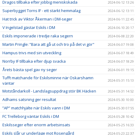
Dragos tillbaka efter jobbig meniskskada
2024-06-12 13:26
Superbygget Torns IF - ett starkt hemmalag
2024-06-12 13:11
Hat trick av Viktor Åkerman i DM-seger
2024-06-11 22:45
V Ingelstad gästar Eskils i DM
2024-06-10 20:17
Eskils imponerade i tredje raka segern
2024-06-08 22:20
Martin Pringle: ”Bara att gå ut och tro på det vi gör"
2024-06-07 19:08
Hampus trivs med sin utveckling
2024-06-07 18:49
Norrby IF tillbaka efter djup svacka
2024-06-07 18:29
Årets bästa spel gav ny seger
2024-06-01 19:15
Tufft matchande för Eskilsminne när Oskarshamn
2024-05-31 15:13
väntar
Motståndarkoll - Landslagsuppdrag stör BK Häcken
2024-05-31 14:52
Adhams satsning ger resultat
2024-05-30 10:00
”AP” matchhjälte när Eskils vann i DM
2024-05-30 07:55
FC Trelleborg väntar Eskils i DM
2024-05-28 10:42
Eskilsseger efter enorm arbetsinsats
2024-05-25 16:33
Eskils slår ur underläge mot Rosengård
2024-05-23 22:37