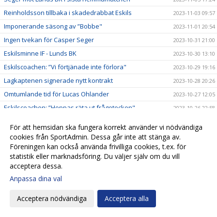
Reinholdsson tillbaka i skadedrabbat Eskils
2023-11-03 09:57
Imponerande säsong av ”Bobbe"
2023-11-01 20:54
Ingen tvekan för Casper Seger
2023-10-31 21:00
Eskilsminne IF - Lunds BK
2023-10-30 13:10
Eskilscoachen: ”Vi förtjänade inte förlora"
2023-10-29 19:16
Lagkaptenen signerade nytt kontrakt
2023-10-28 20:26
Omtumlande tid för Lucas Ohlander
2023-10-27 12:05
Eskilscoachen: ”Hoppas räta ut frågetecken"
2023-10-26 22:58
Josef Getachew fortsätter i Eskils
2023-10-25 09:50
För att hemsidan ska fungera korrekt använder vi nödvändiga
Falkenbergs FF - Eskilsminne IF
2023-10-23 12:30
cookies från SportAdmin. Dessa går inte att stänga av.
Föreningen kan också använda frivilliga cookies, t.ex. för
Ineffektivt Eskils föll igen
2023-10-21 21:30
statistik eller marknadsföring. Du väljer själv om du vill
Eskilscoachen varnar för Ahlafors motivation
2023-10-20 11:36
acceptera dessa.
Lamin Sarr: ”Nyttigt för mig att spela i Eskils"
2023-10-18 22:21
Anpassa dina val
Eskilsminne IF - Ahlafors IF
2023-10-16 15:18
Acceptera nödvändiga
Acceptera alla
Eskils bröt förlustsviten
2023-10-15 16:04
Eskilsminne IF - Tvååkers IF
2023-10-10 11:45