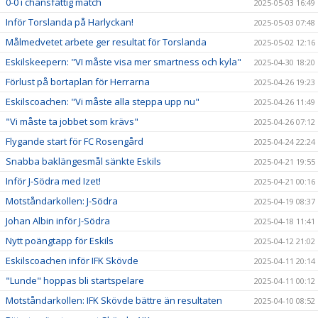
0-0 i chansfattig match
2025-05-03 16:49
Inför Torslanda på Harlyckan!
2025-05-03 07:48
Målmedvetet arbete ger resultat för Torslanda
2025-05-02 12:16
Eskilskeepern: "VI måste visa mer smartness och kyla"
2025-04-30 18:20
Förlust på bortaplan för Herrarna
2025-04-26 19:23
Eskilscoachen: "Vi måste alla steppa upp nu"
2025-04-26 11:49
"Vi måste ta jobbet som krävs"
2025-04-26 07:12
Flygande start för FC Rosengård
2025-04-24 22:24
Snabba baklängesmål sänkte Eskils
2025-04-21 19:55
Inför J-Södra med Izet!
2025-04-21 00:16
Motståndarkollen: J-Södra
2025-04-19 08:37
Johan Albin inför J-Södra
2025-04-18 11:41
Nytt poängtapp för Eskils
2025-04-12 21:02
Eskilscoachen inför IFK Skövde
2025-04-11 20:14
"Lunde" hoppas bli startspelare
2025-04-11 00:12
Motståndarkollen: IFK Skövde bättre än resultaten
2025-04-10 08:52