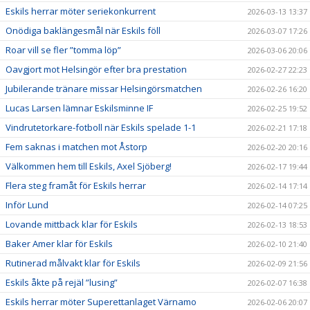
Eskils herrar möter seriekonkurrent
2026-03-13 13:37
Onödiga baklängesmål när Eskils föll
2026-03-07 17:26
Roar vill se fler ”tomma löp”
2026-03-06 20:06
Oavgjort mot Helsingör efter bra prestation
2026-02-27 22:23
Jubilerande tränare missar Helsingörsmatchen
2026-02-26 16:20
Lucas Larsen lämnar Eskilsminne IF
2026-02-25 19:52
Vindrutetorkare-fotboll när Eskils spelade 1-1
2026-02-21 17:18
Fem saknas i matchen mot Åstorp
2026-02-20 20:16
Välkommen hem till Eskils, Axel Sjöberg!
2026-02-17 19:44
Flera steg framåt för Eskils herrar
2026-02-14 17:14
Inför Lund
2026-02-14 07:25
Lovande mittback klar för Eskils
2026-02-13 18:53
Baker Amer klar för Eskils
2026-02-10 21:40
Rutinerad målvakt klar för Eskils
2026-02-09 21:56
Eskils åkte på rejäl ”lusing”
2026-02-07 16:38
Eskils herrar möter Superettanlaget Värnamo
2026-02-06 20:07