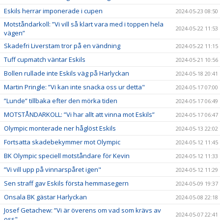
Eskils herrar imponerade i cupen
2024-05-23 08:50
Motståndarkoll: ”Vi vill så klart vara med i toppen hela
2024-05-22 11:53
vägen”
Skadefri Liverstam tror på en vändning
2024-05-22 11:15
Tuff cupmatch väntar Eskils
2024-05-21 10:56
Bollen rullade inte Eskils väg på Harlyckan
2024-05-18 20:41
Martin Pringle: ”Vi kan inte snacka oss ur detta"
2024-05-17 07:00
”Lunde” tillbaka efter den mörka tiden
2024-05-17 06:49
MOTSTÅNDARKOLL: ”Vi har allt att vinna mot Eskils”
2024-05-17 06:47
Olympic monterade ner håglöst Eskils
2024-05-13 22:02
Fortsatta skadebekymmer mot Olympic
2024-05-12 11:45
BK Olympic speciell motståndare för Kevin
2024-05-12 11:33
”Vi vill upp på vinnarspåret igen"
2024-05-12 11:29
Sen straff gav Eskils första hemmasegern
2024-05-09 19:37
Onsala BK gästar Harlyckan
2024-05-08 22:18
Josef Getachew: ”Vi är överens om vad som krävs av
2024-05-07 22:41
oss"