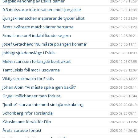
Sagolik vändning av Eskils damer
2025-10-12 15:59
0-3 motsvarar inte insatsen mot Ljungskile
2025-10-11 16:38
Ljungskilematchen inspirerande tycker Elliot
2025-10-09 21:34
Årets svåraste match väntar herrarna
2025-10-09 21:28
Firma Larsson/Lindahl fixade segern
2025-10-05 20:21
Josef Getachew: ”Nu måste poängen komma”
2025-10-05 11:11
Jobbigt sjukdomsläge i Eskils
2025-10-03 08:03
Melvin Larsson förlängde kontraktet
2025-10-03 07:55
Tamt Eskils föll mot Husqvarna
2025-09-28 12:09
Viktig streckmatch för Eskils
2025-09-26 14:27
Johan Albin: ”Vi måste spika igen bakåt”
2025-09-26 08:11
Orgie i målchanser men förlust
2025-09-20 16:44
”Jonthe” slarvar inte med sin hjärnskakning
2025-09-20 08:19
Schönberg inför Torslanda
2025-09-20 08:11
Känslosamt förväl för Filip
2025-09-15 11:26
Årets suraste förlust
2025-09-14 20:42