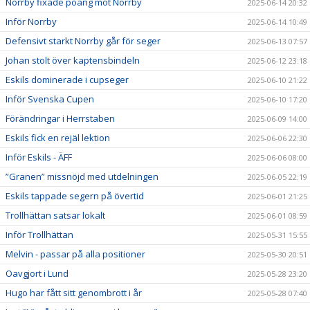
Norrby fixade poäng mot Norrby
2025-06-14 20:32
Inför Norrby
2025-06-14 10:49
Defensivt starkt Norrby går för seger
2025-06-13 07:57
Johan stolt över kaptensbindeln
2025-06-12 23:18
Eskils dominerade i cupseger
2025-06-10 21:22
Inför Svenska Cupen
2025-06-10 17:20
Förändringar i Herrstaben
2025-06-09 14:00
Eskils fick en rejäl lektion
2025-06-06 22:30
Inför Eskils - ÄFF
2025-06-06 08:00
”Granen” missnöjd med utdelningen
2025-06-05 22:19
Eskils tappade segern på övertid
2025-06-01 21:25
Trollhättan satsar lokalt
2025-06-01 08:59
Inför Trollhättan
2025-05-31 15:55
Melvin - passar på alla positioner
2025-05-30 20:51
Oavgjort i Lund
2025-05-28 23:20
Hugo har fått sitt genombrott i år
2025-05-28 07:40