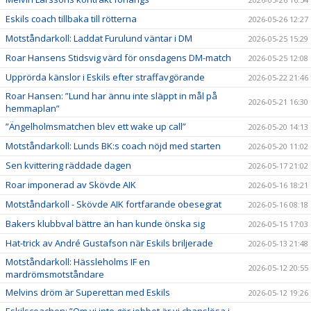
Eskils coach tillbaka till rötterna
2026-05-26 12:27
Motståndarkoll: Laddat Furulund väntar i DM
2026-05-25 15:29
Roar Hansens Stidsvig värd för onsdagens DM-match
2026-05-25 12:08
Upprörda känslor i Eskils efter straffavgörande
2026-05-22 21:46
Roar Hansen: ”Lund har ännu inte släppt in mål på
2026-05-21 16:30
hemmaplan”
”Ängelholmsmatchen blev ett wake up call”
2026-05-20 14:13
Motståndarkoll: Lunds BK:s coach nöjd med starten
2026-05-20 11:02
Sen kvittering räddade dagen
2026-05-17 21:02
Roar imponerad av Skövde AIK
2026-05-16 18:21
Motståndarkoll - Skövde AIK fortfarande obesegrat
2026-05-16 08:18
Bakers klubbval bättre än han kunde önska sig
2026-05-15 17:03
Hat-trick av André Gustafson när Eskils briljerade
2026-05-13 21:48
Motståndarkoll: Hässleholms IF en
2026-05-12 20:55
mardrömsmotståndare
Melvins dröm är Superettan med Eskils
2026-05-12 19:26
Eskilscoachen: ”Om vi inte gör jobbet är vi chanslösa i