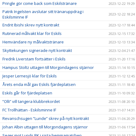
Pringle gör come back som Eskilstränare
2023-12-22 19:29
Patrik Ingelsten avslutar sitt tränaruppdrag i
2023-12-22 18:24
Eskilsminne IF
Endrit Ibishi skrev nytt kontrakt
2023-12-17 18:44
Rutinerad målvakt klar för Eskils
2023-12-15 17:32
Hemvändare ny målvaktstränare
2023-12-13 13:34
Skyttekungen signerade nytt kontrakt
2023-12-04 21:47
Fredrik Liverstam fortsätter i Eskils
2023-11-20 17:16
Hampus Stoltz uttagen till Morgondagens stjärnor
2023-11-14 10:15
Jesper Lernesjö klar för Eskils
2023-11-12 12:45
Årets enda mål gav Eskils fjärdeplatsen
2023-11-11 18:43
Eskils går för fjärdeplatsen
2023-11-10 09:32
”Olli” vill tangera klubbrekordet
2023-11-08 20:10
FC Trollhättan - Eskilsminne IF
2023-11-07 14:31
Revanschsugen ”Lunde” skrev på nytt kontrakt
2023-11-06 20:29
Johan Albin uttagen till Morgondagens stjärnor
2023-11-06 17:54
Seger mot Lunds BK i sista hemmamatchen
2023-11-05 17:24