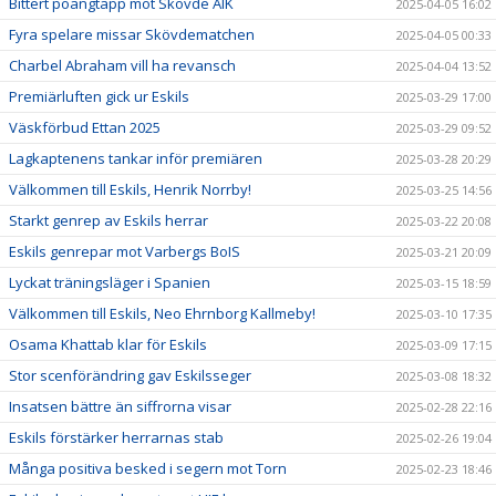
Bittert poängtapp mot Skövde AIK
2025-04-05 16:02
Fyra spelare missar Skövdematchen
2025-04-05 00:33
Charbel Abraham vill ha revansch
2025-04-04 13:52
Premiärluften gick ur Eskils
2025-03-29 17:00
Väskförbud Ettan 2025
2025-03-29 09:52
Lagkaptenens tankar inför premiären
2025-03-28 20:29
Välkommen till Eskils, Henrik Norrby!
2025-03-25 14:56
Starkt genrep av Eskils herrar
2025-03-22 20:08
Eskils genrepar mot Varbergs BoIS
2025-03-21 20:09
Lyckat träningsläger i Spanien
2025-03-15 18:59
Välkommen till Eskils, Neo Ehrnborg Kallmeby!
2025-03-10 17:35
Osama Khattab klar för Eskils
2025-03-09 17:15
Stor scenförändring gav Eskilsseger
2025-03-08 18:32
Insatsen bättre än siffrorna visar
2025-02-28 22:16
Eskils förstärker herrarnas stab
2025-02-26 19:04
Många positiva besked i segern mot Torn
2025-02-23 18:46