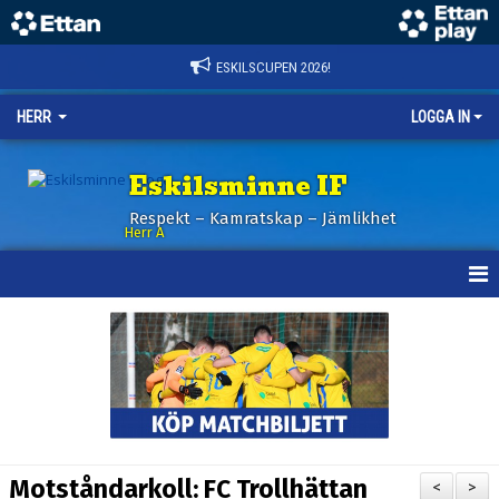
ESKILSCUPEN 2026!
HERR
LOGGA IN
Eskilsminne IF
Respekt – Kamratskap – Jämlikhet
Herr A
HEM
KALENDER
NYHETER
TRUPPEN
Motståndarkoll: FC Trollhättan
<
>