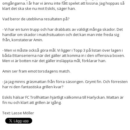
omgångarna. I år har vi ännu inte fått spelet att lossna. Jag hoppas så
klart det ska ske nu mot Eskils, säger han.
Vad beror de uteblivna resultaten på?
- Vi har en tunn trupp och har drabbats av väldigt många skador. Det
handlar om skador i matchsituation och det kan man inte freda sig
från, konstaterar Amin.
- Men vi måste också göra mål. Vi ligger i Topp 3 på listan över lagen i
båda Ettanserierna när det gäller att komma in i den offensiva boxen.
Men vi är botten när det gäller insläppta mål, förklarar han.
Amin ser fram emot torsdagens match.
- Ja jag minns gräsmattan från förra säsongen. Grymt fin. Och förresten
har ni den fantastiska grillen kvar?
Eskils hälsar FC Trollhättan hjärtligt välkomna till Harlyckan. Mattan är
fin nu och klart att grillen är igång.
Text: Lasse Möller