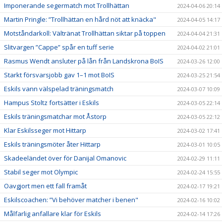
Imponerande segermatch mot Trollhättan
2024-04-06 20:14
Martin Pringle: ”Trollhättan en hård nöt att knäcka"
2024-04-05 14:17
Motståndarkoll: Vältränat Trollhättan siktar på toppen
2024-04-04 21:31
Slitvargen ”Cappe” spår en tuff serie
2024-04-02 21:01
Rasmus Wendt ansluter på lån från Landskrona BoIS
2024-03-26 12:00
Starkt försvarsjobb gav 1–1 mot BoIS
2024-03-25 21:54
Eskils vann välspelad träningsmatch
2024-03-07 10:09
Hampus Stoltz fortsätter i Eskils
2024-03-05 22:14
Eskils träningsmatchar mot Åstorp
2024-03-05 22:12
Klar Eskilsseger mot Hittarp
2024-03-02 17:41
Eskils träningsmöter åter Hittarp
2024-03-01 10:05
Skadeeländet över för Danijal Omanovic
2024-02-29 11:11
Stabil seger mot Olympic
2024-02-24 15:55
Oavgjort men ett fall framåt
2024-02-17 19:21
Eskilscoachen: ”Vi behöver matcher i benen"
2024-02-16 10:02
Målfarlig anfallare klar för Eskils
2024-02-14 17:26