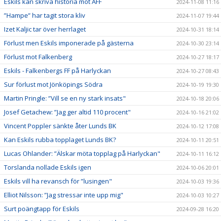
Eskils kan skriva historia mot ÄFF
2024-11-08 11:16
”Hampe” har tagit stora kliv
2024-11-07 19:44
Izet Kaljic tar över herrlaget
2024-10-31 18:14
Förlust men Eskils imponerade på gästerna
2024-10-30 23:14
Förlust mot Falkenberg
2024-10-27 18:17
Eskils - Falkenbergs FF på Harlyckan
2024-10-27 08:43
Sur förlust mot Jönköpings Södra
2024-10-19 19:30
Martin Pringle: ”Vill se en ny stark insats"
2024-10-18 20:06
Josef Getachew: ”Jag ger altid 110 procent"
2024-10-16 21:02
Vincent Poppler sänkte åter Lunds BK
2024-10-12 17:08
Kan Eskils rubba topplaget Lunds BK?
2024-10-11 20:51
Lucas Ohlander: ”Älskar möta topplag på Harlyckan"
2024-10-11 16:12
Torslanda nollade Eskils igen
2024-10-06 20:01
Eskils vill ha revansch för ”lusingen"
2024-10-03 19:36
Elliot Nilsson: ”Jag stressar inte upp mig"
2024-10-03 10:27
Surt poängtapp för Eskils
2024-09-28 16:20