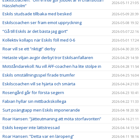
2026-05-11 21:05
Hässleholm”
Eskils studsade tillbaka med besked
2026-05-09 20:39
Eskilscoachen ser fram emot uppryckning
2026-05-08 19:32
”Gå till Eskils är det bästa jag gjort”
2026-05-07 22:16
Kollektiv kollaps när Eskils föll med 0-6
2026-05-01 17:24
Roar vill se ett ”riktigt” derby
2026-04-30 20:35
Hetaste viljan avgör derbyt tror Eskilsanfallaren
2026-04-29 14:59
Motståndarekoll: Nu vill ÄFF-coachen ha lite stolpe in
2026-04-28 11:54
Eskils omställningsspel firade triumfer
2026-04-25 16:04
Eskilscoachen vill se hjärta och smärta
2026-04-24 21:03
Rosengård går för första segern
2026-04-23 10:41
Fabian hyllar sin mittbackskollega
2026-04-22 11:33
Surt poängtapp men Eskils imponerande
2026-04-18 20:50
Roar Hansen: ”Jätteutmaning att möta storfavoriten”
2026-04-16 21:11
Eskils keeper inte lättstressad
2026-04-14 13:54
Roar Hansen: ”Detta var en läropeng”
2026-04-11 18:16