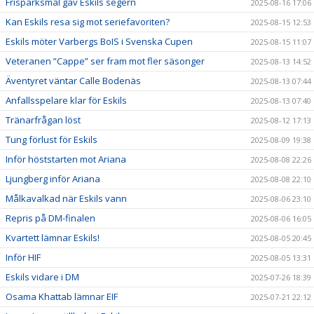
Frisparksmål gav Eskils segern
2025-08-16 17:06
Kan Eskils resa sig mot seriefavoriten?
2025-08-15 12:53
Eskils möter Varbergs BoIS i Svenska Cupen
2025-08-15 11:07
Veteranen ”Cappe” ser fram mot fler säsonger
2025-08-13 14:52
Äventyret väntar Calle Bodenäs
2025-08-13 07:44
Anfallsspelare klar för Eskils
2025-08-13 07:40
Tränarfrågan löst
2025-08-12 17:13
Tung förlust för Eskils
2025-08-09 19:38
Inför höststarten mot Ariana
2025-08-08 22:26
Ljungberg inför Ariana
2025-08-08 22:10
Målkavalkad när Eskils vann
2025-08-06 23:10
Repris på DM-finalen
2025-08-06 16:05
Kvartett lämnar Eskils!
2025-08-05 20:45
Inför HIF
2025-08-05 13:31
Eskils vidare i DM
2025-07-26 18:39
Osama Khattab lämnar EIF
2025-07-21 22:12