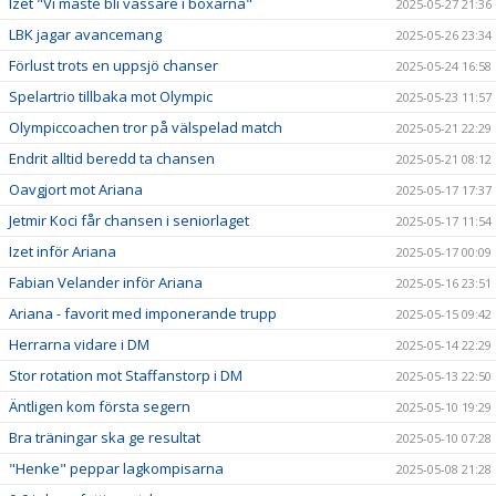
Izet "Vi måste bli vassare i boxarna"
2025-05-27 21:36
LBK jagar avancemang
2025-05-26 23:34
Förlust trots en uppsjö chanser
2025-05-24 16:58
Spelartrio tillbaka mot Olympic
2025-05-23 11:57
Olympiccoachen tror på välspelad match
2025-05-21 22:29
Endrit alltid beredd ta chansen
2025-05-21 08:12
Oavgjort mot Ariana
2025-05-17 17:37
Jetmir Koci får chansen i seniorlaget
2025-05-17 11:54
Izet inför Ariana
2025-05-17 00:09
Fabian Velander inför Ariana
2025-05-16 23:51
Ariana - favorit med imponerande trupp
2025-05-15 09:42
Herrarna vidare i DM
2025-05-14 22:29
Stor rotation mot Staffanstorp i DM
2025-05-13 22:50
Äntligen kom första segern
2025-05-10 19:29
Bra träningar ska ge resultat
2025-05-10 07:28
"Henke" peppar lagkompisarna
2025-05-08 21:28