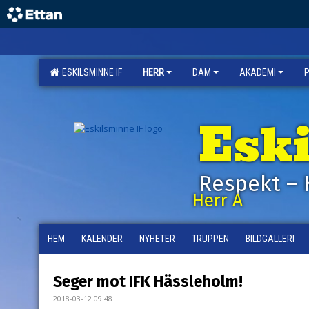
ESKILSMINNE IF
HERR
DAM
AKADEMI
Esk
Respekt – 
Herr A
HEM
KALENDER
NYHETER
TRUPPEN
BILDGALLERI
Seger mot IFK Hässleholm!
2018-03-12 09:48