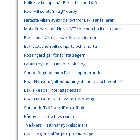
Kollektiv kollaps när Eskils föll med 0-6
Roar vill se ett ”riktigt” derby
Hetaste viljan avgör derbyt tror Eskilsanfallaren
Motståndarekoll: Nu vill ÄFF-coachen ha lite stolpe in
Eskils omställningsspel firade triumfer
Eskilscoachen vill se hjärta och smärta
Rosengård går för första segern
Fabian hyllar sin mittbackskollega
Surt poängtapp men Eskils imponerande
Roar Hansen: ”Jätteutmaning att möta storfavoriten”
Eskils keeper inte lättstressad
Roar Hansen: ”Detta var en läropeng”
Satsande Tvååkers IF en tuff nöt
Pådrivaren Leo trivs i sin roll
Tvååkers IF saknar nyckelspelare
Eskils tog en välförtjänt premiärseger