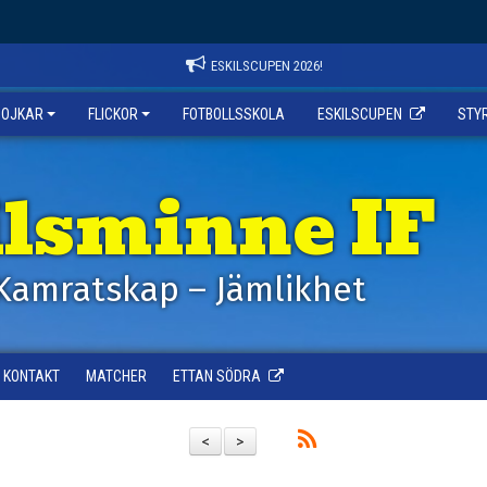
ESKILSCUPEN 2026!
POJKAR
FLICKOR
FOTBOLLSSKOLA
ESKILSCUPEN
STY
ilsminne IF
Kamratskap – Jämlikhet
KONTAKT
MATCHER
ETTAN SÖDRA
<
>