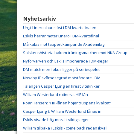
Nyhetsarkiv
Ungt Linero chanslöst i DM-kvartsfinalen
Eskils herrar möter Linero i DM-kvartsfinal
Målkalas mot tappert kämpande Akademilag
Solskenshistoria bakom träningsmatchen mot NKA Group
Nyförvärven och Eskils imponerade i DM-seger
DM-match men fokus ligger på seriespelet
Nosaby IF svårbesegrad motståndare i DM
Talangen Casper Ljung en kreativ tekniker
William Westerlund rutinerat HIF-lån
Roar Hansen: ”HIF-lånen höjer truppens kvalitet”
Casper Ljung & William Westerlund lånas in
Eskils visade hög moral i viktig seger
William tillbaka i Eskils - come back redan ikväll