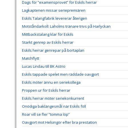
Dags för ”examensprovet” för Eskils herrar
Lagkaptenen missar seriepremiären
Eskils Talangfabrik levererar återigen
Motståndarkoll: Laholms tränare trivs på Harlyckan
Mittbackstalang klar för Eskils
Starkt genrep av Eskils herrar
Eskils herrar genrepar på bortaplan
Matchflytt
Lucas Lindau till BK Astrio
Eskils tappade spelet men räddade oavgjort
Eskils möter ännu en seriekollega
Proppen ur för Eskils herrar
Eskils herrar möter seriekonkurrent
Onödiga baklängesmål när Eskils föll
Roar vill se fler ”tomma löp”
Oavgjort mot Helsingör efter bra prestation