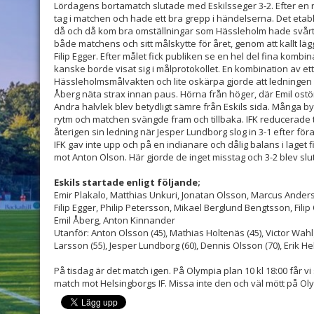
Lördagens bortamatch slutade med Eskilsseger 3-2. Efter en 
tag i matchen och hade ett bra grepp i händelserna. Det etab
då och då kom bra omställningar som Hässleholm hade svårt 
både matchens och sitt målskytte för året, genom att kallt läg
Filip Egger. Efter målet fick publiken se en hel del fina kom
kanske borde visat sig i målprotokollet. En kombination av ett
Hässleholmsmålvakten och lite oskärpa gjorde att ledningen int
Åberg näta strax innan paus. Hörna från höger, där Emil ostör
Andra halvlek blev betydligt sämre från Eskils sida. Många byte
rytm och matchen svängde fram och tillbaka. IFK reducerade ti
återigen sin ledning när Jesper Lundborg slog in 3-1 efter fö
IFK gav inte upp och på en indianare och dålig balans i laget f
mot Anton Olson. Här gjorde de inget misstag och 3-2 blev slut
Eskils startade enligt följande;
Emir Plakalo, Matthias Unkuri, Jonatan Olsson, Marcus Ander
Filip Egger, Philip Petersson, Mikael Berglund Bengtsson, Fili
Emil Åberg, Anton Kinnander
Utanför: Anton Olsson (45), Mathias Holtenäs (45), Victor Wahl
Larsson (55), Jesper Lundborg (60), Dennis Olsson (70), Erik Hel
På tisdag är det match igen. På Olympia plan 10 kl 18:00 får
match mot Helsingborgs IF. Missa inte den och väl mött på Ol