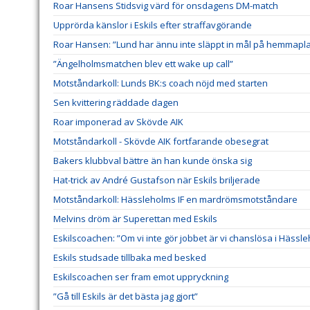
Roar Hansens Stidsvig värd för onsdagens DM-match
Upprörda känslor i Eskils efter straffavgörande
Roar Hansen: ”Lund har ännu inte släppt in mål på hemmapl
”Ängelholmsmatchen blev ett wake up call”
Motståndarkoll: Lunds BK:s coach nöjd med starten
Sen kvittering räddade dagen
Roar imponerad av Skövde AIK
Motståndarkoll - Skövde AIK fortfarande obesegrat
Bakers klubbval bättre än han kunde önska sig
Hat-trick av André Gustafson när Eskils briljerade
Motståndarkoll: Hässleholms IF en mardrömsmotståndare
Melvins dröm är Superettan med Eskils
Eskilscoachen: ”Om vi inte gör jobbet är vi chanslösa i Hässl
Eskils studsade tillbaka med besked
Eskilscoachen ser fram emot uppryckning
”Gå till Eskils är det bästa jag gjort”