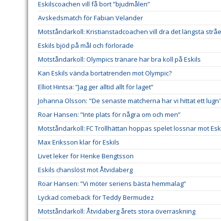
Eskilscoachen vill få bort ”bjudmålen”
Avskedsmatch för Fabian Velander
Motståndarkoll: Kristianstadcoachen vill dra det längsta stråe
Eskils bjöd på mål och förlorade
Motståndarkoll: Olympics tränare har bra koll på Eskils
Kan Eskils vända bortatrenden mot Olympic?
Elliot Hintsa: ”Jag ger alltid allt för laget”
Johanna Olsson: "De senaste matcherna har vi hittat ett lugn
Roar Hansen: ”Inte plats för några om och men”
Motståndarkoll: FC Trollhättan hoppas spelet lossnar mot Esk
Max Eriksson klar för Eskils
Livet leker för Henke Bengtsson
Eskils chanslöst mot Åtvidaberg
Roar Hansen: ”Vi möter seriens bästa hemmalag”
Lyckad comeback för Teddy Bermudez
Motståndarkoll: Åtvidaberg årets stora överraskning