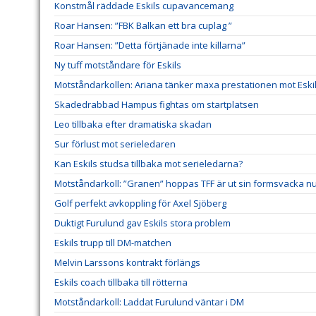
Konstmål räddade Eskils cupavancemang
Roar Hansen: ”FBK Balkan ett bra cuplag ”
Roar Hansen: ”Detta förtjänade inte killarna”
Ny tuff motståndare för Eskils
Motståndarkollen: Ariana tänker maxa prestationen mot Eski
Skadedrabbad Hampus fightas om startplatsen
Leo tillbaka efter dramatiska skadan
Sur förlust mot serieledaren
Kan Eskils studsa tillbaka mot serieledarna?
Motståndarkoll: ”Granen” hoppas TFF är ut sin formsvacka n
Golf perfekt avkoppling för Axel Sjöberg
Duktigt Furulund gav Eskils stora problem
Eskils trupp till DM-matchen
Melvin Larssons kontrakt förlängs
Eskils coach tillbaka till rötterna
Motståndarkoll: Laddat Furulund väntar i DM