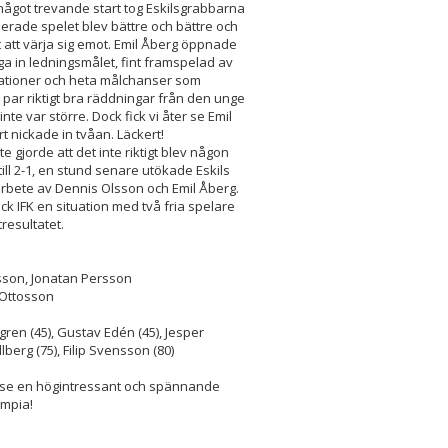
något trevande start tog Eskilsgrabbarna
lerade spelet blev bättre och bättre och
att värja sig emot. Emil Åberg öppnade
ga in ledningsmålet, fint framspelad av
binationer och heta målchanser som
 par riktigt bra räddningar från den unge
e var större. Dock fick vi åter se Emil
t nickade in tvåan. Läckert!
 gjorde att det inte riktigt blev någon
ll 2-1, en stund senare utökade Eskils
rarbete av Dennis Olsson och Emil Åberg.
ick IFK en situation med två fria spelare
resultatet.
sson, Jonatan Persson
p Ottosson
gren (45), Gustav Edén (45), Jesper
lberg (75), Filip Svensson (80)
 vi se en högintressant och spännande
ympia!