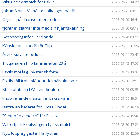
Viktig streckmatch för Eskils
2025-09-26 14:27
Johan Albin: ”Vi måste spika igen bakåt”
2025-09-26 08:11
Orgie i målchanser men förlust
2025-09-20 16:44
”Jonthe” slarvar inte med sin hjärnskakning
2025-09-20 08:19
Schönberg inför Torslanda
2025-09-20 08:11
Känslosamt förväl för Filip
2025-09-15 11:26
Årets suraste förlust
2025-09-14 20:42
Trotjänaren Filip lämnar efter 23 år
2025-09-13 17:00
Eskils mot lag i hysterisk form
2025-09-13 10:00
Eskils föll trots bländande målvaktsspel
2025-09-10 22:50
Stor rotation i DM-semifinalen
2025-09-09 08:58
Imponerande insats när Eskils vann
2025-09-06 19:34
Bättre än befarat för Lucas Lindau
2025-09-04 16:16
”Sexpoängsmatch” för Eskils
2025-09-04 15:42
Välförtjänt Eskilsseger i fysisk match
2025-08-30 17:21
Nytt topplag gästar Harlyckan
2025-08-30 12:06