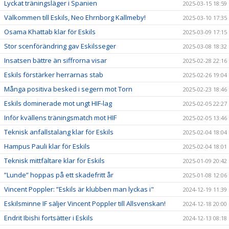
Lyckat träningsläger i Spanien
2025-03-15 18:59
Välkommen till Eskils, Neo Ehrnborg Kallmeby!
2025-03-10 17:35
Osama Khattab klar för Eskils
2025-03-09 17:15
Stor scenförändring gav Eskilsseger
2025-03-08 18:32
Insatsen bättre än siffrorna visar
2025-02-28 22:16
Eskils förstärker herrarnas stab
2025-02-26 19:04
Många positiva besked i segern mot Torn
2025-02-23 18:46
Eskils dominerade mot ungt HIF-lag
2025-02-05 22:27
Inför kvällens träningsmatch mot HIF
2025-02-05 13:46
Teknisk anfallstalang klar för Eskils
2025-02-04 18:04
Hampus Pauli klar för Eskils
2025-02-04 18:01
Teknisk mittfältare klar för Eskils
2025-01-09 20:42
”Lunde” hoppas på ett skadefritt år
2025-01-08 12:06
Vincent Poppler: ”Eskils är klubben man lyckas i"
2024-12-19 11:39
Eskilsminne IF säljer Vincent Poppler till Allsvenskan!
2024-12-18 20:00
Endrit Ibishi fortsätter i Eskils
2024-12-13 08:18