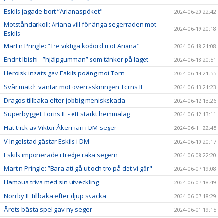
Eskils jagade bort ”Arianaspöket"
2024-06-20 22:42
Motståndarkoll: Ariana vill förlänga segerraden mot
2024-06-19 20:18
Eskils
Martin Pringle: ”Tre viktiga kodord mot Ariana"
2024-06-18 21:08
Endrit Ibishi - ”hjälpgumman” som tänker på laget
2024-06-18 20:51
Heroisk insats gav Eskils poäng mot Torn
2024-06-14 21:55
Svår match väntar mot överraskningen Torns IF
2024-06-13 21:23
Dragos tillbaka efter jobbig meniskskada
2024-06-12 13:26
Superbygget Torns IF - ett starkt hemmalag
2024-06-12 13:11
Hat trick av Viktor Åkerman i DM-seger
2024-06-11 22:45
V Ingelstad gästar Eskils i DM
2024-06-10 20:17
Eskils imponerade i tredje raka segern
2024-06-08 22:20
Martin Pringle: ”Bara att gå ut och tro på det vi gör"
2024-06-07 19:08
Hampus trivs med sin utveckling
2024-06-07 18:49
Norrby IF tillbaka efter djup svacka
2024-06-07 18:29
Årets bästa spel gav ny seger
2024-06-01 19:15