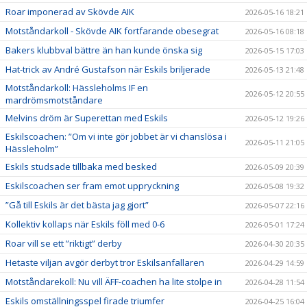
Roar imponerad av Skövde AIK
2026-05-16 18:21
Motståndarkoll - Skövde AIK fortfarande obesegrat
2026-05-16 08:18
Bakers klubbval bättre än han kunde önska sig
2026-05-15 17:03
Hat-trick av André Gustafson när Eskils briljerade
2026-05-13 21:48
Motståndarkoll: Hässleholms IF en
2026-05-12 20:55
mardrömsmotståndare
Melvins dröm är Superettan med Eskils
2026-05-12 19:26
Eskilscoachen: ”Om vi inte gör jobbet är vi chanslösa i
2026-05-11 21:05
Hässleholm”
Eskils studsade tillbaka med besked
2026-05-09 20:39
Eskilscoachen ser fram emot uppryckning
2026-05-08 19:32
”Gå till Eskils är det bästa jag gjort”
2026-05-07 22:16
Kollektiv kollaps när Eskils föll med 0-6
2026-05-01 17:24
Roar vill se ett ”riktigt” derby
2026-04-30 20:35
Hetaste viljan avgör derbyt tror Eskilsanfallaren
2026-04-29 14:59
Motståndarekoll: Nu vill ÄFF-coachen ha lite stolpe in
2026-04-28 11:54
Eskils omställningsspel firade triumfer
2026-04-25 16:04