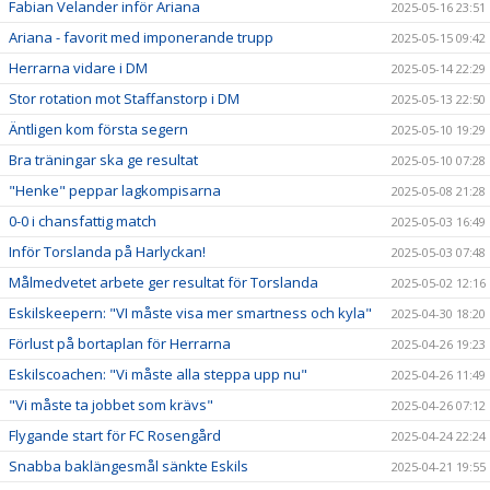
Fabian Velander inför Ariana
2025-05-16 23:51
Ariana - favorit med imponerande trupp
2025-05-15 09:42
Herrarna vidare i DM
2025-05-14 22:29
Stor rotation mot Staffanstorp i DM
2025-05-13 22:50
Äntligen kom första segern
2025-05-10 19:29
Bra träningar ska ge resultat
2025-05-10 07:28
"Henke" peppar lagkompisarna
2025-05-08 21:28
0-0 i chansfattig match
2025-05-03 16:49
Inför Torslanda på Harlyckan!
2025-05-03 07:48
Målmedvetet arbete ger resultat för Torslanda
2025-05-02 12:16
Eskilskeepern: "VI måste visa mer smartness och kyla"
2025-04-30 18:20
Förlust på bortaplan för Herrarna
2025-04-26 19:23
Eskilscoachen: "Vi måste alla steppa upp nu"
2025-04-26 11:49
"Vi måste ta jobbet som krävs"
2025-04-26 07:12
Flygande start för FC Rosengård
2025-04-24 22:24
Snabba baklängesmål sänkte Eskils
2025-04-21 19:55