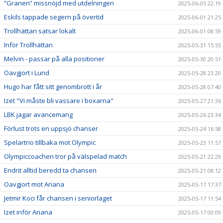
”Granen” missnöjd med utdelningen
2025-06-05 22:19
Eskils tappade segern på övertid
2025-06-01 21:25
Trollhättan satsar lokalt
2025-06-01 08:59
Inför Trollhättan
2025-05-31 15:55
Melvin - passar på alla positioner
2025-05-30 20:51
Oavgjort i Lund
2025-05-28 23:20
Hugo har fått sitt genombrott i år
2025-05-28 07:40
Izet "Vi måste bli vassare i boxarna"
2025-05-27 21:36
LBK jagar avancemang
2025-05-26 23:34
Förlust trots en uppsjö chanser
2025-05-24 16:58
Spelartrio tillbaka mot Olympic
2025-05-23 11:57
Olympiccoachen tror på välspelad match
2025-05-21 22:29
Endrit alltid beredd ta chansen
2025-05-21 08:12
Oavgjort mot Ariana
2025-05-17 17:37
Jetmir Koci får chansen i seniorlaget
2025-05-17 11:54
Izet inför Ariana
2025-05-17 00:09