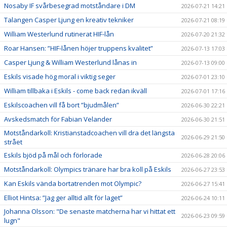
Nosaby IF svårbesegrad motståndare i DM
2026-07-21 14:21
Talangen Casper Ljung en kreativ tekniker
2026-07-21 08:19
William Westerlund rutinerat HIF-lån
2026-07-20 21:32
Roar Hansen: ”HIF-lånen höjer truppens kvalitet”
2026-07-13 17:03
Casper Ljung & William Westerlund lånas in
2026-07-13 09:00
Eskils visade hög moral i viktig seger
2026-07-01 23:10
William tillbaka i Eskils - come back redan ikväll
2026-07-01 17:16
Eskilscoachen vill få bort ”bjudmålen”
2026-06-30 22:21
Avskedsmatch för Fabian Velander
2026-06-30 21:51
Motståndarkoll: Kristianstadcoachen vill dra det längsta
2026-06-29 21:50
strået
Eskils bjöd på mål och förlorade
2026-06-28 20:06
Motståndarkoll: Olympics tränare har bra koll på Eskils
2026-06-27 23:53
Kan Eskils vända bortatrenden mot Olympic?
2026-06-27 15:41
Elliot Hintsa: ”Jag ger alltid allt för laget”
2026-06-24 10:11
Johanna Olsson: "De senaste matcherna har vi hittat ett
2026-06-23 09:59
lugn"