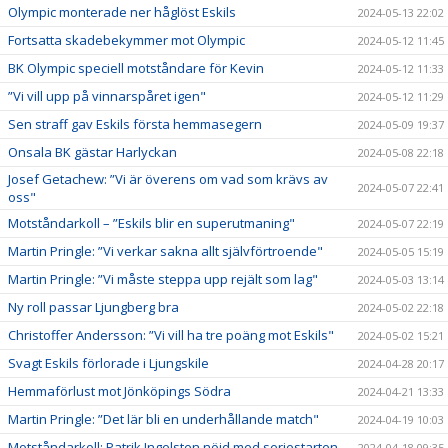
Olympic monterade ner håglöst Eskils
2024-05-13 22:02
Fortsatta skadebekymmer mot Olympic
2024-05-12 11:45
BK Olympic speciell motståndare för Kevin
2024-05-12 11:33
”Vi vill upp på vinnarspåret igen"
2024-05-12 11:29
Sen straff gav Eskils första hemmasegern
2024-05-09 19:37
Onsala BK gästar Harlyckan
2024-05-08 22:18
Josef Getachew: ”Vi är överens om vad som krävs av
2024-05-07 22:41
oss"
Motståndarkoll – ”Eskils blir en superutmaning"
2024-05-07 22:19
Martin Pringle: ”Vi verkar sakna allt självförtroende"
2024-05-05 15:19
Martin Pringle: ”Vi måste steppa upp rejält som lag"
2024-05-03 13:14
Ny roll passar Ljungberg bra
2024-05-02 22:18
Christoffer Andersson: ”Vi vill ha tre poäng mot Eskils"
2024-05-02 15:21
Svagt Eskils förlorade i Ljungskile
2024-04-28 20:17
Hemmaförlust mot Jönköpings Södra
2024-04-21 13:33
Martin Pringle: ”Det lär bli en underhållande match"
2024-04-19 10:03
Motståndarkoll: Patrik Ingelsten nöjd med seriestarten
2024-04-18 09:35