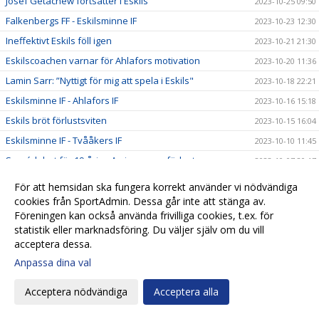
Josef Getachew fortsätter i Eskils
2023-10-25 09:50
Falkenbergs FF - Eskilsminne IF
2023-10-23 12:30
Ineffektivt Eskils föll igen
2023-10-21 21:30
Eskilscoachen varnar för Ahlafors motivation
2023-10-20 11:36
Lamin Sarr: ”Nyttigt för mig att spela i Eskils"
2023-10-18 22:21
Eskilsminne IF - Ahlafors IF
2023-10-16 15:18
Eskils bröt förlustsviten
2023-10-15 16:04
Eskilsminne IF - Tvååkers IF
2023-10-10 11:45
Succédebut för 19-årige Amir men ny förlust
2023-10-07 20:17
Eskils lyfter upp ny talang i A-truppen
2023-10-07 20:09
För att hemsidan ska fungera korrekt använder vi nödvändiga
Eskilscoachen vill se en kvalitetshöjning
cookies från SportAdmin. Dessa går inte att stänga av.
2023-10-06 11:04
Föreningen kan också använda frivilliga cookies, t.ex. för
Casper vägrar kasta in handduken
2023-10-05 10:59
statistik eller marknadsföring. Du väljer själv om du vill
Norrby IF - Eskilsminne IF
2023-10-04 12:28
acceptera dessa.
Andra raka förlusten och inga mål
2023-09-30 18:55
Anpassa dina val
Skador och sjukdom oroar
2023-09-29 09:16
Acceptera nödvändiga
Acceptera alla
Ljungskile SK - Eskilsminne IF
2023-09-28 14:59