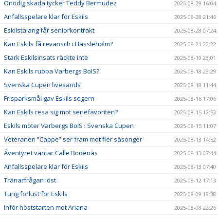
Onödig skada tycker Teddy Bermudez
2025-08-29 16:04
Anfallsspelare klar för Eskils
2025-08-28 21:46
Eskilstalang får seniorkontrakt
2025-08-28 07:24
Kan Eskils få revansch i Hässleholm?
2025-08-21 22:22
Stark Eskilsinsats räckte inte
2025-08-19 23:01
Kan Eskils rubba Varbergs BoIS?
2025-08-18 23:29
Svenska Cupen livesänds
2025-08-18 11:44
Frisparksmål gav Eskils segern
2025-08-16 17:06
Kan Eskils resa sig mot seriefavoriten?
2025-08-15 12:53
Eskils möter Varbergs BoIS i Svenska Cupen
2025-08-15 11:07
Veteranen ”Cappe” ser fram mot fler säsonger
2025-08-13 14:52
Äventyret väntar Calle Bodenäs
2025-08-13 07:44
Anfallsspelare klar för Eskils
2025-08-13 07:40
Tränarfrågan löst
2025-08-12 17:13
Tung förlust för Eskils
2025-08-09 19:38
Inför höststarten mot Ariana
2025-08-08 22:26