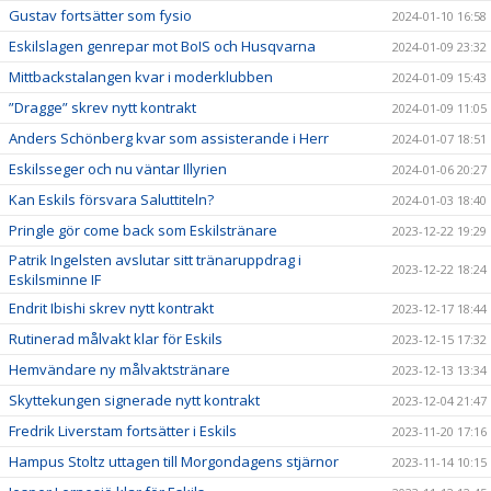
Gustav fortsätter som fysio
2024-01-10 16:58
Eskilslagen genrepar mot BoIS och Husqvarna
2024-01-09 23:32
Mittbackstalangen kvar i moderklubben
2024-01-09 15:43
”Dragge” skrev nytt kontrakt
2024-01-09 11:05
Anders Schönberg kvar som assisterande i Herr
2024-01-07 18:51
Eskilsseger och nu väntar Illyrien
2024-01-06 20:27
Kan Eskils försvara Saluttiteln?
2024-01-03 18:40
Pringle gör come back som Eskilstränare
2023-12-22 19:29
Patrik Ingelsten avslutar sitt tränaruppdrag i
2023-12-22 18:24
Eskilsminne IF
Endrit Ibishi skrev nytt kontrakt
2023-12-17 18:44
Rutinerad målvakt klar för Eskils
2023-12-15 17:32
Hemvändare ny målvaktstränare
2023-12-13 13:34
Skyttekungen signerade nytt kontrakt
2023-12-04 21:47
Fredrik Liverstam fortsätter i Eskils
2023-11-20 17:16
Hampus Stoltz uttagen till Morgondagens stjärnor
2023-11-14 10:15