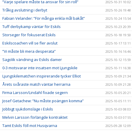
”Varje spelare måste ta ansvar för sin roll”
2025-10-31 10:02
Tråkig avslutning i derbyt
2025-10-26 19:48
Fabian Velander: ”För många enkla mål bakåt”
2025-10-24 15:54
Tuff derbykamp väntar för Eskils
2025-10-23 20:39
Storseger för fokuserat Eskils
2025-10-18 19:50
Eskilscoachen vill se fler avslut
2025-10-17 13:11
”Vi måste bli mera desperata”
2025-10-16 16:46
Sagolik vändning av Eskils damer
2025-10-12 15:59
0-3 motsvarar inte insatsen mot Ljungskile
2025-10-11 16:38
Ljungskilematchen inspirerande tycker Elliot
2025-10-09 21:34
Årets svåraste match väntar herrarna
2025-10-09 21:28
Firma Larsson/Lindahl fixade segern
2025-10-05 20:21
Josef Getachew: ”Nu måste poängen komma”
2025-10-05 11:11
Jobbigt sjukdomsläge i Eskils
2025-10-03 08:03
Melvin Larsson förlängde kontraktet
2025-10-03 07:55
Tamt Eskils föll mot Husqvarna
2025-09-28 12:09