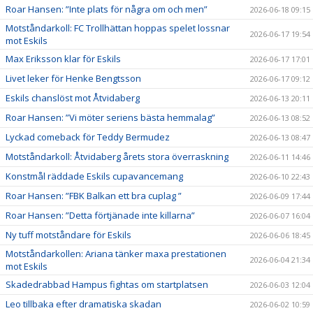
Roar Hansen: ”Inte plats för några om och men”
2026-06-18 09:15
Motståndarkoll: FC Trollhättan hoppas spelet lossnar
2026-06-17 19:54
mot Eskils
Max Eriksson klar för Eskils
2026-06-17 17:01
Livet leker för Henke Bengtsson
2026-06-17 09:12
Eskils chanslöst mot Åtvidaberg
2026-06-13 20:11
Roar Hansen: ”Vi möter seriens bästa hemmalag”
2026-06-13 08:52
Lyckad comeback för Teddy Bermudez
2026-06-13 08:47
Motståndarkoll: Åtvidaberg årets stora överraskning
2026-06-11 14:46
Konstmål räddade Eskils cupavancemang
2026-06-10 22:43
Roar Hansen: ”FBK Balkan ett bra cuplag ”
2026-06-09 17:44
Roar Hansen: ”Detta förtjänade inte killarna”
2026-06-07 16:04
Ny tuff motståndare för Eskils
2026-06-06 18:45
Motståndarkollen: Ariana tänker maxa prestationen
2026-06-04 21:34
mot Eskils
Skadedrabbad Hampus fightas om startplatsen
2026-06-03 12:04
Leo tillbaka efter dramatiska skadan
2026-06-02 10:59