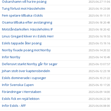
Oskarshamn vill ha tre poäng
2025-06-27 11:06
Tung förlust mot Hässleholm
2025-06-19 23:08
Fem spelare tillbaka i Eskils
2025-06-19 11:31
Osama tillbaka efter avstängning
2025-06-18 20:48
Motståndarkollen: Hässleholms IF
2025-06-18 20:42
Linus Gregard kliver in i Eskils Herr
2025-06-16 19:55
Eskils tappade åter poäng
2025-06-15 19:16
Norrby fixade poäng mot Norrby
2025-06-14 20:32
Inför Norrby
2025-06-14 10:49
Defensivt starkt Norrby går för seger
2025-06-13 07:57
Johan stolt över kaptensbindeln
2025-06-12 23:18
Eskils dominerade i cupseger
2025-06-10 21:22
Inför Svenska Cupen
2025-06-10 17:20
Förändringar i Herrstaben
2025-06-09 14:00
Eskils fick en rejäl lektion
2025-06-06 22:30
Inför Eskils - ÄFF
2025-06-06 08:00