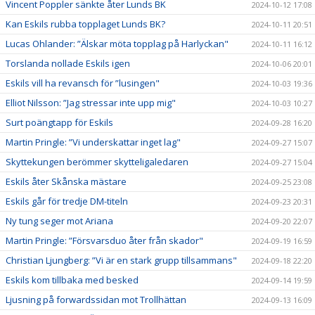
Vincent Poppler sänkte åter Lunds BK
2024-10-12 17:08
Kan Eskils rubba topplaget Lunds BK?
2024-10-11 20:51
Lucas Ohlander: ”Älskar möta topplag på Harlyckan"
2024-10-11 16:12
Torslanda nollade Eskils igen
2024-10-06 20:01
Eskils vill ha revansch för ”lusingen"
2024-10-03 19:36
Elliot Nilsson: ”Jag stressar inte upp mig"
2024-10-03 10:27
Surt poängtapp för Eskils
2024-09-28 16:20
Martin Pringle: ”Vi underskattar inget lag"
2024-09-27 15:07
Skyttekungen berömmer skytteligaledaren
2024-09-27 15:04
Eskils åter Skånska mästare
2024-09-25 23:08
Eskils går för tredje DM-titeln
2024-09-23 20:31
Ny tung seger mot Ariana
2024-09-20 22:07
Martin Pringle: ”Försvarsduo åter från skador"
2024-09-19 16:59
Christian Ljungberg: ”Vi är en stark grupp tillsammans"
2024-09-18 22:20
Eskils kom tillbaka med besked
2024-09-14 19:59
Ljusning på forwardssidan mot Trollhättan
2024-09-13 16:09