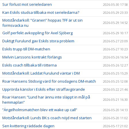
Sur förlust mot serieledaren
2026-05-30 17:58
Kan Eskils studsa tillbaka mot serieledarna?
2026-05-29 23:33
Motståndarkoll: ”Granen” hoppas TFF är ut sin
2026-05-29 14:52
formsvacka nu
Golf perfekt avkoppling för Axel Sjöberg
2026-05-29 10:17
Duktigt Furulund gav Eskils stora problem
2026-05-27 23:09
Eskils trupp till DM-matchen
2026-05-27 10:23
Melvin Larssons kontrakt förlängs
2026-05-26 16:54
Eskils coach tillbaka till rötterna
2026-05-26 12:27
Motståndarkoll: Laddat Furulund väntar i DM
2026-05-25 15:29
Roar Hansens Stidsvig värd för onsdagens DM-match
2026-05-25 12:08
Upprörda känslor i Eskils efter straffavgörande
2026-05-22 21:46
Roar Hansen: ”Lund har ännu inte släppt in mål på
2026-05-21 16:30
hemmaplan”
”Ängelholmsmatchen blev ett wake up call”
2026-05-20 14:13
Motståndarkoll: Lunds BK:s coach nöjd med starten
2026-05-20 11:02
Sen kvittering räddade dagen
2026-05-17 21:02