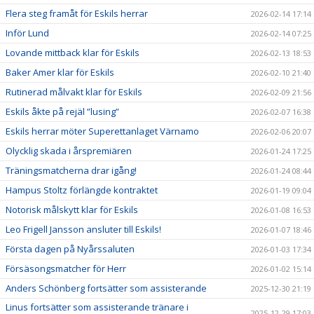
Flera steg framåt för Eskils herrar
2026-02-14 17:14
Inför Lund
2026-02-14 07:25
Lovande mittback klar för Eskils
2026-02-13 18:53
Baker Amer klar för Eskils
2026-02-10 21:40
Rutinerad målvakt klar för Eskils
2026-02-09 21:56
Eskils åkte på rejäl ”lusing”
2026-02-07 16:38
Eskils herrar möter Superettanlaget Värnamo
2026-02-06 20:07
Olycklig skada i årspremiären
2026-01-24 17:25
Träningsmatcherna drar igång!
2026-01-24 08:44
Hampus Stoltz förlängde kontraktet
2026-01-19 09:04
Notorisk målskytt klar för Eskils
2026-01-08 16:53
Leo Frigell Jansson ansluter till Eskils!
2026-01-07 18:46
Första dagen på Nyårssaluten
2026-01-03 17:34
Försäsongsmatcher för Herr
2026-01-02 15:14
Anders Schönberg fortsätter som assisterande
2025-12-30 21:19
Linus fortsätter som assisterande tränare i
2025-12-29 17:03