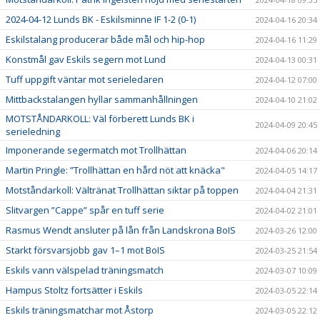
2024-04-12 Lunds BK - Eskilsminne IF 1-2 (0-1)
2024-04-16 20:34
Eskilstalang producerar både mål och hip-hop
2024-04-16 11:29
Konstmål gav Eskils segern mot Lund
2024-04-13 00:31
Tuff uppgift väntar mot serieledaren
2024-04-12 07:00
Mittbackstalangen hyllar sammanhållningen
2024-04-10 21:02
MOTSTÅNDARKOLL: Väl förberett Lunds BK i
2024-04-09 20:45
serieledning
Imponerande segermatch mot Trollhättan
2024-04-06 20:14
Martin Pringle: ”Trollhättan en hård nöt att knäcka"
2024-04-05 14:17
Motståndarkoll: Vältränat Trollhättan siktar på toppen
2024-04-04 21:31
Slitvargen ”Cappe” spår en tuff serie
2024-04-02 21:01
Rasmus Wendt ansluter på lån från Landskrona BoIS
2024-03-26 12:00
Starkt försvarsjobb gav 1–1 mot BoIS
2024-03-25 21:54
Eskils vann välspelad träningsmatch
2024-03-07 10:09
Hampus Stoltz fortsätter i Eskils
2024-03-05 22:14
Eskils träningsmatchar mot Åstorp
2024-03-05 22:12