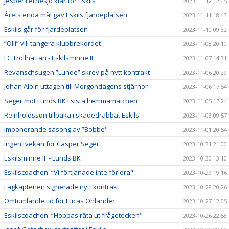
Jesper Lernesjö klar för Eskils
2023-11-12 12:45
Årets enda mål gav Eskils fjärdeplatsen
2023-11-11 18:43
Eskils går för fjärdeplatsen
2023-11-10 09:32
”Olli” vill tangera klubbrekordet
2023-11-08 20:10
FC Trollhättan - Eskilsminne IF
2023-11-07 14:31
Revanschsugen ”Lunde” skrev på nytt kontrakt
2023-11-06 20:29
Johan Albin uttagen till Morgondagens stjärnor
2023-11-06 17:54
Seger mot Lunds BK i sista hemmamatchen
2023-11-05 17:24
Reinholdsson tillbaka i skadedrabbat Eskils
2023-11-03 09:57
Imponerande säsong av ”Bobbe"
2023-11-01 20:54
Ingen tvekan för Casper Seger
2023-10-31 21:00
Eskilsminne IF - Lunds BK
2023-10-30 13:10
Eskilscoachen: ”Vi förtjänade inte förlora"
2023-10-29 19:16
Lagkaptenen signerade nytt kontrakt
2023-10-28 20:26
Omtumlande tid för Lucas Ohlander
2023-10-27 12:05
Eskilscoachen: ”Hoppas räta ut frågetecken"
2023-10-26 22:58