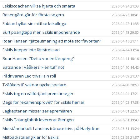
Eskilscoachen vill se hjärta och smärta
2026-04-24 21:03
Rosengård går för första segern
2026-04-23 10:41
Fabian hyllar sin mittbackskollega
2026-04-22 11:33
Surt poängtapp men Eskils imponerande
2026-04-18 20:50
Roar Hansen: ”Jätteutmaning att möta storfavoriten”
2026-04-16 21:11
Eskils keeper inte lättstressad
2026-04-14 13:54
Roar Hansen: ”Detta var en läropeng”
2026-04-11 18:16
Satsande Tvååkers IF en tuff nöt
2026-04-10 14:42
Pådrivaren Leo trivs i sin roll
2026-04-09 21:37
Tvååkers IF saknar nyckelspelare
2026-04-08 20:59
Eskils tog en välförtjänt premiärseger
2026-04-04 17:21
Dags för ”examensprovet” för Eskils herrar
2026-04-03 17:38
Lagkaptenen missar seriepremiären
2026-04-01 22:57
Eskils Talangfabrik levererar återigen
2026-03-31 19:49
Motståndarkoll: Laholms tränare trivs på Harlyckan
2026-03-31 13:24
Mittbackstalang klar för Eskils
2026-03-29 21:37