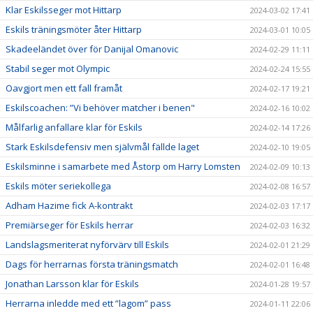
Klar Eskilsseger mot Hittarp
2024-03-02 17:41
Eskils träningsmöter åter Hittarp
2024-03-01 10:05
Skadeeländet över för Danijal Omanovic
2024-02-29 11:11
Stabil seger mot Olympic
2024-02-24 15:55
Oavgjort men ett fall framåt
2024-02-17 19:21
Eskilscoachen: ”Vi behöver matcher i benen"
2024-02-16 10:02
Målfarlig anfallare klar för Eskils
2024-02-14 17:26
Stark Eskilsdefensiv men självmål fällde laget
2024-02-10 19:05
Eskilsminne i samarbete med Åstorp om Harry Lomsten
2024-02-09 10:13
Eskils möter seriekollega
2024-02-08 16:57
Adham Hazime fick A-kontrakt
2024-02-03 17:17
Premiärseger för Eskils herrar
2024-02-03 16:32
Landslagsmeriterat nyförvärv till Eskils
2024-02-01 21:29
Dags för herrarnas första träningsmatch
2024-02-01 16:48
Jonathan Larsson klar för Eskils
2024-01-28 19:57
Herrarna inledde med ett ”lagom” pass
2024-01-11 22:06