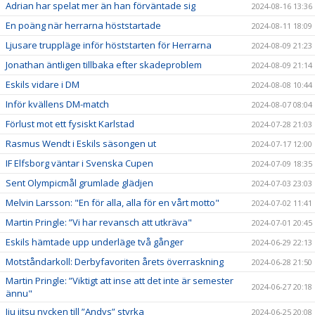
Adrian har spelat mer än han förväntade sig
2024-08-16 13:36
En poäng när herrarna höststartade
2024-08-11 18:09
Ljusare truppläge inför höststarten för Herrarna
2024-08-09 21:23
Jonathan äntligen tillbaka efter skadeproblem
2024-08-09 21:14
Eskils vidare i DM
2024-08-08 10:44
Inför kvällens DM-match
2024-08-07 08:04
Förlust mot ett fysiskt Karlstad
2024-07-28 21:03
Rasmus Wendt i Eskils säsongen ut
2024-07-17 12:00
IF Elfsborg väntar i Svenska Cupen
2024-07-09 18:35
Sent Olympicmål grumlade glädjen
2024-07-03 23:03
Melvin Larsson: "En för alla, alla för en vårt motto"
2024-07-02 11:41
Martin Pringle: ”Vi har revansch att utkräva"
2024-07-01 20:45
Eskils hämtade upp underläge två gånger
2024-06-29 22:13
Motståndarkoll: Derbyfavoriten årets överraskning
2024-06-28 21:50
Martin Pringle: ”Viktigt att inse att det inte är semester
2024-06-27 20:18
ännu"
Jiu jitsu nycken till ”Andys” styrka
2024-06-25 20:08