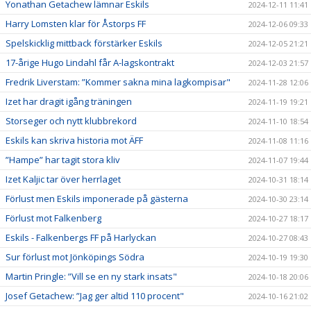
Yonathan Getachew lämnar Eskils
2024-12-11 11:41
Harry Lomsten klar för Åstorps FF
2024-12-06 09:33
Spelskicklig mittback förstärker Eskils
2024-12-05 21:21
17-årige Hugo Lindahl får A-lagskontrakt
2024-12-03 21:57
Fredrik Liverstam: ”Kommer sakna mina lagkompisar"
2024-11-28 12:06
Izet har dragit igång träningen
2024-11-19 19:21
Storseger och nytt klubbrekord
2024-11-10 18:54
Eskils kan skriva historia mot ÄFF
2024-11-08 11:16
”Hampe” har tagit stora kliv
2024-11-07 19:44
Izet Kaljic tar över herrlaget
2024-10-31 18:14
Förlust men Eskils imponerade på gästerna
2024-10-30 23:14
Förlust mot Falkenberg
2024-10-27 18:17
Eskils - Falkenbergs FF på Harlyckan
2024-10-27 08:43
Sur förlust mot Jönköpings Södra
2024-10-19 19:30
Martin Pringle: ”Vill se en ny stark insats"
2024-10-18 20:06
Josef Getachew: ”Jag ger altid 110 procent"
2024-10-16 21:02