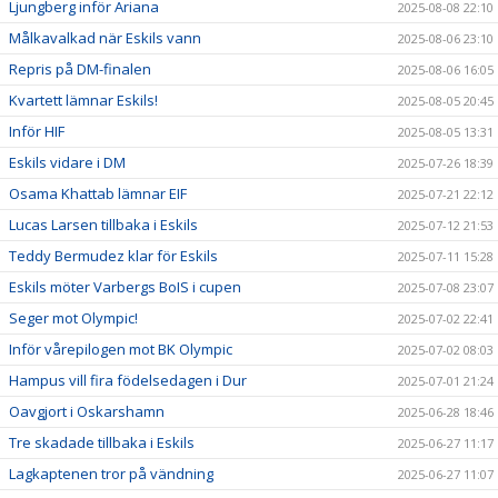
Ljungberg inför Ariana
2025-08-08 22:10
Målkavalkad när Eskils vann
2025-08-06 23:10
Repris på DM-finalen
2025-08-06 16:05
Kvartett lämnar Eskils!
2025-08-05 20:45
Inför HIF
2025-08-05 13:31
Eskils vidare i DM
2025-07-26 18:39
Osama Khattab lämnar EIF
2025-07-21 22:12
Lucas Larsen tillbaka i Eskils
2025-07-12 21:53
Teddy Bermudez klar för Eskils
2025-07-11 15:28
Eskils möter Varbergs BoIS i cupen
2025-07-08 23:07
Seger mot Olympic!
2025-07-02 22:41
Inför vårepilogen mot BK Olympic
2025-07-02 08:03
Hampus vill fira födelsedagen i Dur
2025-07-01 21:24
Oavgjort i Oskarshamn
2025-06-28 18:46
Tre skadade tillbaka i Eskils
2025-06-27 11:17
Lagkaptenen tror på vändning
2025-06-27 11:07