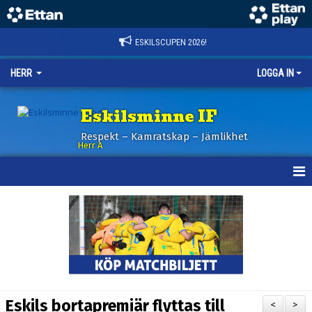
ESKILSCUPEN 2026!
HERR
LOGGA IN
Eskilsminne IF
Respekt – Kamratskap – Jämlikhet
Herr A
HEM
KALENDER
NYHETER
TRUPPEN
Eskils bortapremiär flyttas till
<
>