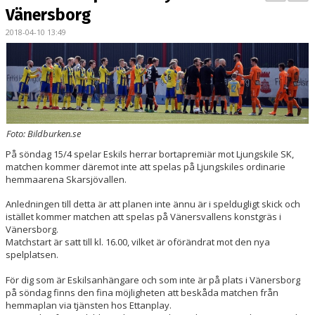
BILDGALLERI
Vänersborg
2018-04-10 13:49
KONTAKT
MATCHER
ETTAN SÖDRA
Foto: Bildburken.se
På söndag 15/4 spelar Eskils herrar bortapremiär mot Ljungskile SK,
matchen kommer däremot inte att spelas på Ljungskiles ordinarie
hemmaarena Skarsjövallen.
Anledningen till detta är att planen inte ännu är i speldugligt skick och
istället kommer matchen att spelas på Vänersvallens konstgräs i
Vänersborg.
Matchstart är satt till kl. 16.00, vilket är oförändrat mot den nya
spelplatsen.
För dig som är Eskilsanhängare och som inte är på plats i Vänersborg
på söndag finns den fina möjligheten att beskåda matchen från
hemmaplan via tjänsten hos Ettanplay.