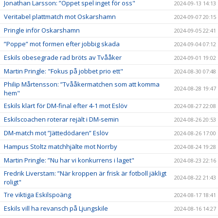
Jonathan Larsson: ”Öppet spel inget för oss"
2024-09-13 14:13
Veritabel plattmatch mot Oskarshamn
2024-09-07 20:15
Pringle inför Oskarshamn
2024-09-05 22:41
”Poppe” mot formen efter jobbig skada
2024-09-04 07:12
Eskils obesegrade rad bröts av Tvååker
2024-09-01 19:02
Martin Pringle: "Fokus på jobbet prio ett"
2024-08-30 07:48
Philip Mårtensson: ”Tvååkermatchen som att komma
2024-08-28 19:47
hem"
Eskils klart för DM-final efter 4-1 mot Eslöv
2024-08-27 22:08
Eskilscoachen roterar rejält i DM-semin
2024-08-26 20:53
DM-match mot ”Jättedödaren” Eslöv
2024-08-26 17:00
Hampus Stoltz matchhjälte mot Norrby
2024-08-24 19:28
Martin Pringle: ”Nu har vi konkurrens i laget"
2024-08-23 22:16
Fredrik Liverstam: ”När kroppen är frisk är fotboll jäkligt
2024-08-22 21:43
roligt"
Tre viktiga Eskilspoäng
2024-08-17 18:41
Eskils vill ha revansch på Ljungskile
2024-08-16 14:27