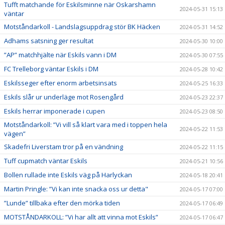
Tufft matchande för Eskilsminne när Oskarshamn
2024-05-31 15:13
väntar
Motståndarkoll - Landslagsuppdrag stör BK Häcken
2024-05-31 14:52
Adhams satsning ger resultat
2024-05-30 10:00
”AP” matchhjälte när Eskils vann i DM
2024-05-30 07:55
FC Trelleborg väntar Eskils i DM
2024-05-28 10:42
Eskilsseger efter enorm arbetsinsats
2024-05-25 16:33
Eskils slår ur underläge mot Rosengård
2024-05-23 22:37
Eskils herrar imponerade i cupen
2024-05-23 08:50
Motståndarkoll: ”Vi vill så klart vara med i toppen hela
2024-05-22 11:53
vägen”
Skadefri Liverstam tror på en vändning
2024-05-22 11:15
Tuff cupmatch väntar Eskils
2024-05-21 10:56
Bollen rullade inte Eskils väg på Harlyckan
2024-05-18 20:41
Martin Pringle: ”Vi kan inte snacka oss ur detta"
2024-05-17 07:00
”Lunde” tillbaka efter den mörka tiden
2024-05-17 06:49
MOTSTÅNDARKOLL: ”Vi har allt att vinna mot Eskils”
2024-05-17 06:47