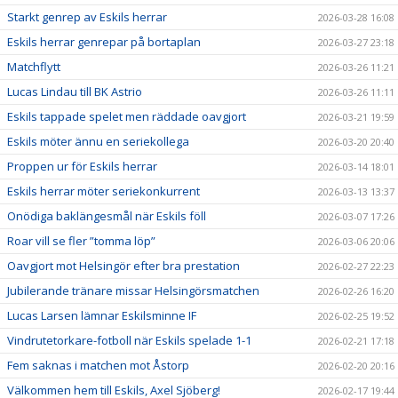
Starkt genrep av Eskils herrar
2026-03-28 16:08
Eskils herrar genrepar på bortaplan
2026-03-27 23:18
Matchflytt
2026-03-26 11:21
Lucas Lindau till BK Astrio
2026-03-26 11:11
Eskils tappade spelet men räddade oavgjort
2026-03-21 19:59
Eskils möter ännu en seriekollega
2026-03-20 20:40
Proppen ur för Eskils herrar
2026-03-14 18:01
Eskils herrar möter seriekonkurrent
2026-03-13 13:37
Onödiga baklängesmål när Eskils föll
2026-03-07 17:26
Roar vill se fler ”tomma löp”
2026-03-06 20:06
Oavgjort mot Helsingör efter bra prestation
2026-02-27 22:23
Jubilerande tränare missar Helsingörsmatchen
2026-02-26 16:20
Lucas Larsen lämnar Eskilsminne IF
2026-02-25 19:52
Vindrutetorkare-fotboll när Eskils spelade 1-1
2026-02-21 17:18
Fem saknas i matchen mot Åstorp
2026-02-20 20:16
Välkommen hem till Eskils, Axel Sjöberg!
2026-02-17 19:44