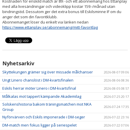
Kostnaden för enskild match är 89:- och ett abonnemang hos Ettanplay
med alla livesändningar och videoklipp kostar 159:-/månad utan
bindningstid. Dessutom ger det extra bonus till Eskilsminne IF om du
anger det som din favoritklubb.
Abonnemanget löser du enkelt via länken nedan
https://www.ettanplay.se/abonnemang/mitt-favoritlag
Nyhetsarkiv
Skyttekungen grämer sig över missade målchanser
2026-08-07 09:06
Ungt Linero chanslöst i DM-kvartsfinalen
2026-08-06 08:36
Eskils herrar möter Linero i DM-kvartsfinal
2026-08-05 08:57
Målkalas mot tappert kämpande Akademilag
2026-07-25 20:17
Solskenshistoria bakom träningsmatchen mot NKA
2026-07-24 17:35
Group
Nyförvärven och Eskils imponerade i DM-seger
2026-07-22 23:16
DM-match men fokus ligger på seriespelet
2026-07-22 07:06