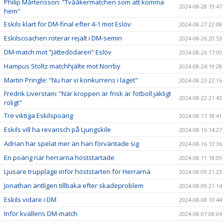
Philip Mårtensson: ”Tvååkermatchen som att komma
2024-08-28 19:47
hem"
Eskils klart för DM-final efter 4-1 mot Eslöv
2024-08-27 22:08
Eskilscoachen roterar rejält i DM-semin
2024-08-26 20:53
DM-match mot ”Jättedödaren” Eslöv
2024-08-26 17:00
Hampus Stoltz matchhjälte mot Norrby
2024-08-24 19:28
Martin Pringle: ”Nu har vi konkurrens i laget"
2024-08-23 22:16
Fredrik Liverstam: ”När kroppen är frisk är fotboll jäkligt
2024-08-22 21:43
roligt"
Tre viktiga Eskilspoäng
2024-08-17 18:41
Eskils vill ha revansch på Ljungskile
2024-08-16 14:27
Adrian har spelat mer än han förväntade sig
2024-08-16 13:36
En poäng när herrarna höststartade
2024-08-11 18:09
Ljusare truppläge inför höststarten för Herrarna
2024-08-09 21:23
Jonathan äntligen tillbaka efter skadeproblem
2024-08-09 21:14
Eskils vidare i DM
2024-08-08 10:44
Inför kvällens DM-match
2024-08-07 08:04