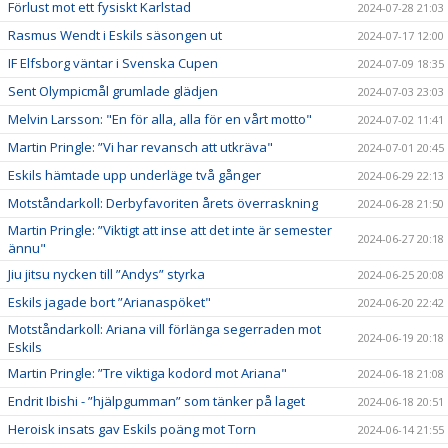
Förlust mot ett fysiskt Karlstad
2024-07-28 21:03
Rasmus Wendt i Eskils säsongen ut
2024-07-17 12:00
IF Elfsborg väntar i Svenska Cupen
2024-07-09 18:35
Sent Olympicmål grumlade glädjen
2024-07-03 23:03
Melvin Larsson: "En för alla, alla för en vårt motto"
2024-07-02 11:41
Martin Pringle: ”Vi har revansch att utkräva"
2024-07-01 20:45
Eskils hämtade upp underläge två gånger
2024-06-29 22:13
Motståndarkoll: Derbyfavoriten årets överraskning
2024-06-28 21:50
Martin Pringle: ”Viktigt att inse att det inte är semester
2024-06-27 20:18
ännu"
Jiu jitsu nycken till ”Andys” styrka
2024-06-25 20:08
Eskils jagade bort ”Arianaspöket"
2024-06-20 22:42
Motståndarkoll: Ariana vill förlänga segerraden mot
2024-06-19 20:18
Eskils
Martin Pringle: ”Tre viktiga kodord mot Ariana"
2024-06-18 21:08
Endrit Ibishi - ”hjälpgumman” som tänker på laget
2024-06-18 20:51
Heroisk insats gav Eskils poäng mot Torn
2024-06-14 21:55