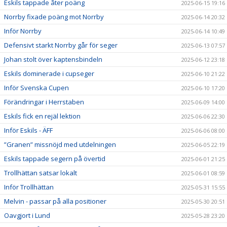
Eskils tappade åter poäng
2025-06-15 19:16
Norrby fixade poäng mot Norrby
2025-06-14 20:32
Inför Norrby
2025-06-14 10:49
Defensivt starkt Norrby går för seger
2025-06-13 07:57
Johan stolt över kaptensbindeln
2025-06-12 23:18
Eskils dominerade i cupseger
2025-06-10 21:22
Inför Svenska Cupen
2025-06-10 17:20
Förändringar i Herrstaben
2025-06-09 14:00
Eskils fick en rejäl lektion
2025-06-06 22:30
Inför Eskils - ÄFF
2025-06-06 08:00
”Granen” missnöjd med utdelningen
2025-06-05 22:19
Eskils tappade segern på övertid
2025-06-01 21:25
Trollhättan satsar lokalt
2025-06-01 08:59
Inför Trollhättan
2025-05-31 15:55
Melvin - passar på alla positioner
2025-05-30 20:51
Oavgjort i Lund
2025-05-28 23:20