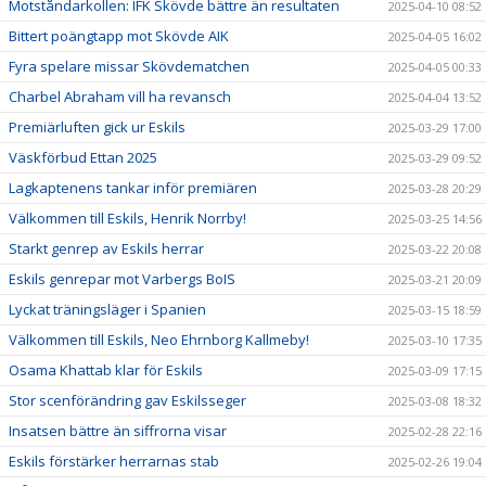
Motståndarkollen: IFK Skövde bättre än resultaten
2025-04-10 08:52
Bittert poängtapp mot Skövde AIK
2025-04-05 16:02
Fyra spelare missar Skövdematchen
2025-04-05 00:33
Charbel Abraham vill ha revansch
2025-04-04 13:52
Premiärluften gick ur Eskils
2025-03-29 17:00
Väskförbud Ettan 2025
2025-03-29 09:52
Lagkaptenens tankar inför premiären
2025-03-28 20:29
Välkommen till Eskils, Henrik Norrby!
2025-03-25 14:56
Starkt genrep av Eskils herrar
2025-03-22 20:08
Eskils genrepar mot Varbergs BoIS
2025-03-21 20:09
Lyckat träningsläger i Spanien
2025-03-15 18:59
Välkommen till Eskils, Neo Ehrnborg Kallmeby!
2025-03-10 17:35
Osama Khattab klar för Eskils
2025-03-09 17:15
Stor scenförändring gav Eskilsseger
2025-03-08 18:32
Insatsen bättre än siffrorna visar
2025-02-28 22:16
Eskils förstärker herrarnas stab
2025-02-26 19:04