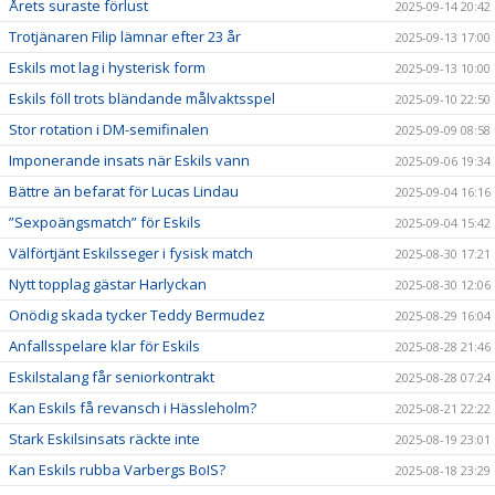
Årets suraste förlust
2025-09-14 20:42
Trotjänaren Filip lämnar efter 23 år
2025-09-13 17:00
Eskils mot lag i hysterisk form
2025-09-13 10:00
Eskils föll trots bländande målvaktsspel
2025-09-10 22:50
Stor rotation i DM-semifinalen
2025-09-09 08:58
Imponerande insats när Eskils vann
2025-09-06 19:34
Bättre än befarat för Lucas Lindau
2025-09-04 16:16
”Sexpoängsmatch” för Eskils
2025-09-04 15:42
Välförtjänt Eskilsseger i fysisk match
2025-08-30 17:21
Nytt topplag gästar Harlyckan
2025-08-30 12:06
Onödig skada tycker Teddy Bermudez
2025-08-29 16:04
Anfallsspelare klar för Eskils
2025-08-28 21:46
Eskilstalang får seniorkontrakt
2025-08-28 07:24
Kan Eskils få revansch i Hässleholm?
2025-08-21 22:22
Stark Eskilsinsats räckte inte
2025-08-19 23:01
Kan Eskils rubba Varbergs BoIS?
2025-08-18 23:29