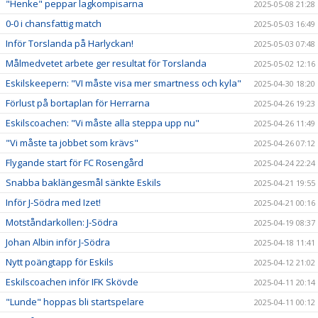
"Henke" peppar lagkompisarna
2025-05-08 21:28
0-0 i chansfattig match
2025-05-03 16:49
Inför Torslanda på Harlyckan!
2025-05-03 07:48
Målmedvetet arbete ger resultat för Torslanda
2025-05-02 12:16
Eskilskeepern: "VI måste visa mer smartness och kyla"
2025-04-30 18:20
Förlust på bortaplan för Herrarna
2025-04-26 19:23
Eskilscoachen: "Vi måste alla steppa upp nu"
2025-04-26 11:49
"Vi måste ta jobbet som krävs"
2025-04-26 07:12
Flygande start för FC Rosengård
2025-04-24 22:24
Snabba baklängesmål sänkte Eskils
2025-04-21 19:55
Inför J-Södra med Izet!
2025-04-21 00:16
Motståndarkollen: J-Södra
2025-04-19 08:37
Johan Albin inför J-Södra
2025-04-18 11:41
Nytt poängtapp för Eskils
2025-04-12 21:02
Eskilscoachen inför IFK Skövde
2025-04-11 20:14
"Lunde" hoppas bli startspelare
2025-04-11 00:12