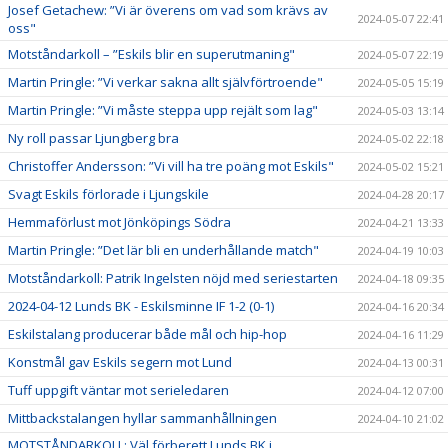
Josef Getachew: ”Vi är överens om vad som krävs av
2024-05-07 22:41
oss"
Motståndarkoll – ”Eskils blir en superutmaning"
2024-05-07 22:19
Martin Pringle: ”Vi verkar sakna allt självförtroende"
2024-05-05 15:19
Martin Pringle: ”Vi måste steppa upp rejält som lag"
2024-05-03 13:14
Ny roll passar Ljungberg bra
2024-05-02 22:18
Christoffer Andersson: ”Vi vill ha tre poäng mot Eskils"
2024-05-02 15:21
Svagt Eskils förlorade i Ljungskile
2024-04-28 20:17
Hemmaförlust mot Jönköpings Södra
2024-04-21 13:33
Martin Pringle: ”Det lär bli en underhållande match"
2024-04-19 10:03
Motståndarkoll: Patrik Ingelsten nöjd med seriestarten
2024-04-18 09:35
2024-04-12 Lunds BK - Eskilsminne IF 1-2 (0-1)
2024-04-16 20:34
Eskilstalang producerar både mål och hip-hop
2024-04-16 11:29
Konstmål gav Eskils segern mot Lund
2024-04-13 00:31
Tuff uppgift väntar mot serieledaren
2024-04-12 07:00
Mittbackstalangen hyllar sammanhållningen
2024-04-10 21:02
MOTSTÅNDARKOLL: Väl förberett Lunds BK i