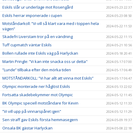
Eskils slår ur underläge mot Rosengård
2024-05-23 22:37
Eskils herrar imponerade i cupen
2024-05-23 08:50
Motståndarkoll: ”Vi vill så klart vara med i toppen hela
2024-05-22 11:53
vägen”
Skadefri Liverstam tror på en vändning
2024-05-22 11:15
Tuff cupmatch väntar Eskils
2024-05-21 10:56
Bollen rullade inte Eskils väg på Harlyckan
2024-05-18 20:41
Martin Pringle: ”Vi kan inte snacka oss ur detta"
2024-05-17 07:00
”Lunde” tillbaka efter den mörka tiden
2024-05-17 06:49
MOTSTÅNDARKOLL: ”Vi har allt att vinna mot Eskils”
2024-05-17 06:47
Olympic monterade ner håglöst Eskils
2024-05-13 22:02
Fortsatta skadebekymmer mot Olympic
2024-05-12 11:45
BK Olympic speciell motståndare för Kevin
2024-05-12 11:33
”Vi vill upp på vinnarspåret igen"
2024-05-12 11:29
Sen straff gav Eskils första hemmasegern
2024-05-09 19:37
Onsala BK gästar Harlyckan
2024-05-08 22:18