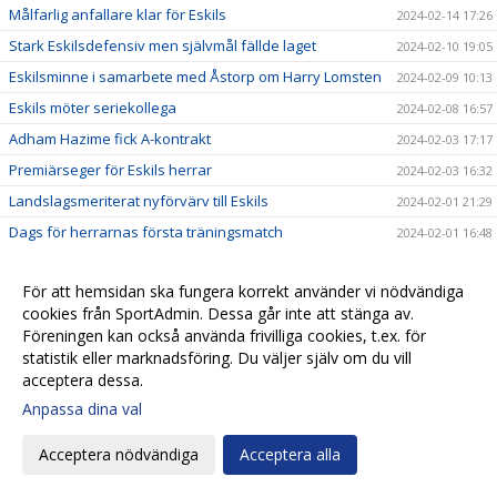
Målfarlig anfallare klar för Eskils
2024-02-14 17:26
Stark Eskilsdefensiv men självmål fällde laget
2024-02-10 19:05
Eskilsminne i samarbete med Åstorp om Harry Lomsten
2024-02-09 10:13
Eskils möter seriekollega
2024-02-08 16:57
Adham Hazime fick A-kontrakt
2024-02-03 17:17
Premiärseger för Eskils herrar
2024-02-03 16:32
Landslagsmeriterat nyförvärv till Eskils
2024-02-01 21:29
Dags för herrarnas första träningsmatch
2024-02-01 16:48
Jonathan Larsson klar för Eskils
2024-01-28 19:57
För att hemsidan ska fungera korrekt använder vi nödvändiga
Herrarna inledde med ett ”lagom” pass
2024-01-11 22:06
cookies från SportAdmin. Dessa går inte att stänga av.
Gustav fortsätter som fysio
2024-01-10 16:58
Föreningen kan också använda frivilliga cookies, t.ex. för
Eskilslagen genrepar mot BoIS och Husqvarna
statistik eller marknadsföring. Du väljer själv om du vill
2024-01-09 23:32
acceptera dessa.
Mittbackstalangen kvar i moderklubben
2024-01-09 15:43
Anpassa dina val
”Dragge” skrev nytt kontrakt
2024-01-09 11:05
Anders Schönberg kvar som assisterande i Herr
2024-01-07 18:51
Acceptera nödvändiga
Acceptera alla
Eskilsseger och nu väntar Illyrien
2024-01-06 20:27