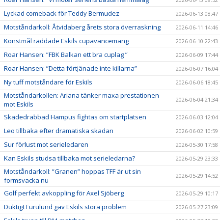
Lyckad comeback för Teddy Bermudez
2026-06-13 08:47
Motståndarkoll: Åtvidaberg årets stora överraskning
2026-06-11 14:46
Konstmål räddade Eskils cupavancemang
2026-06-10 22:43
Roar Hansen: ”FBK Balkan ett bra cuplag ”
2026-06-09 17:44
Roar Hansen: ”Detta förtjänade inte killarna”
2026-06-07 16:04
Ny tuff motståndare för Eskils
2026-06-06 18:45
Motståndarkollen: Ariana tänker maxa prestationen
2026-06-04 21:34
mot Eskils
Skadedrabbad Hampus fightas om startplatsen
2026-06-03 12:04
Leo tillbaka efter dramatiska skadan
2026-06-02 10:59
Sur förlust mot serieledaren
2026-05-30 17:58
Kan Eskils studsa tillbaka mot serieledarna?
2026-05-29 23:33
Motståndarkoll: ”Granen” hoppas TFF är ut sin
2026-05-29 14:52
formsvacka nu
Golf perfekt avkoppling för Axel Sjöberg
2026-05-29 10:17
Duktigt Furulund gav Eskils stora problem
2026-05-27 23:09