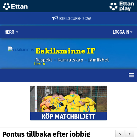
ESKILSCUPEN 2026!
HERR
LOGGA IN
Eskilsminne IF
Respekt – Kamratskap – Jämlikhet
Herr A
HEM
KALENDER
NYHETER
TRUPPEN
Pontus tillbaka efter jobbig
<
>