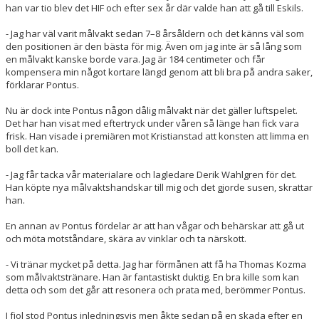
han var tio blev det HIF och efter sex år där valde han att gå till Eskils.
- Jag har väl varit målvakt sedan 7–8 årsåldern och det känns väl som
den positionen är den bästa för mig. Även om jag inte är så lång som
en målvakt kanske borde vara. Jag är 184 centimeter och får
kompensera min något kortare längd genom att bli bra på andra saker,
förklarar Pontus.
Nu är dock inte Pontus någon dålig målvakt när det gäller luftspelet.
Det har han visat med eftertryck under våren så länge han fick vara
frisk. Han visade i premiären mot Kristianstad att konsten att limma en
boll det kan.
- Jag får tacka vår materialare och lagledare Derik Wahlgren för det.
Han köpte nya målvaktshandskar till mig och det gjorde susen, skrattar
han.
En annan av Pontus fördelar är att han vågar och behärskar att gå ut
och möta motståndare, skära av vinklar och ta närskott.
- Vi tränar mycket på detta. Jag har förmånen att få ha Thomas Kozma
som målvaktstränare. Han är fantastiskt duktig. En bra kille som kan
detta och som det går att resonera och prata med, berömmer Pontus.
I fjol stod Pontus inledningsvis men åkte sedan på en skada efter en