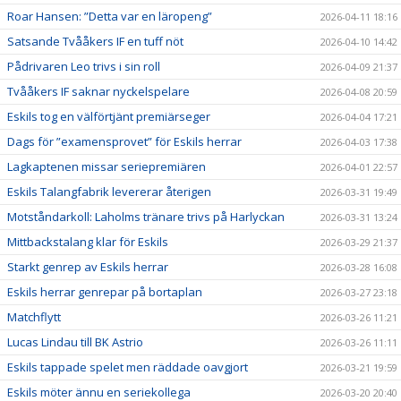
Roar Hansen: ”Detta var en läropeng”
2026-04-11 18:16
Satsande Tvååkers IF en tuff nöt
2026-04-10 14:42
Pådrivaren Leo trivs i sin roll
2026-04-09 21:37
Tvååkers IF saknar nyckelspelare
2026-04-08 20:59
Eskils tog en välförtjänt premiärseger
2026-04-04 17:21
Dags för ”examensprovet” för Eskils herrar
2026-04-03 17:38
Lagkaptenen missar seriepremiären
2026-04-01 22:57
Eskils Talangfabrik levererar återigen
2026-03-31 19:49
Motståndarkoll: Laholms tränare trivs på Harlyckan
2026-03-31 13:24
Mittbackstalang klar för Eskils
2026-03-29 21:37
Starkt genrep av Eskils herrar
2026-03-28 16:08
Eskils herrar genrepar på bortaplan
2026-03-27 23:18
Matchflytt
2026-03-26 11:21
Lucas Lindau till BK Astrio
2026-03-26 11:11
Eskils tappade spelet men räddade oavgjort
2026-03-21 19:59
Eskils möter ännu en seriekollega
2026-03-20 20:40