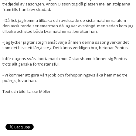
tredjedel av säsongen. Anton Olsson tog då platsen mellan stolparna
fram tills han blev skadad.
- Då fick jag komma tillbaka och avslutade de sista matcherna utom
den avslutande seriematchen då jag var avstängd. men sedan kom jag
tillbaka och stod båda kvalmatcherna, berättar han.
- Jag tycker jag tar steg framåt varje år men denna säsong verkar det
som det blivit ett långt steg. Det känns verkligen bra, betonar Pontus.
Inför dagens svåra bortamatch mot Oskarshamn känner sig Pontus
trots allt ganska förtröstansfull.
- Vi kommer att göra vårt jobb och förhoppningsvis åka hem med tre
poängs, lovar han.
Text och bild: Lasse Möller