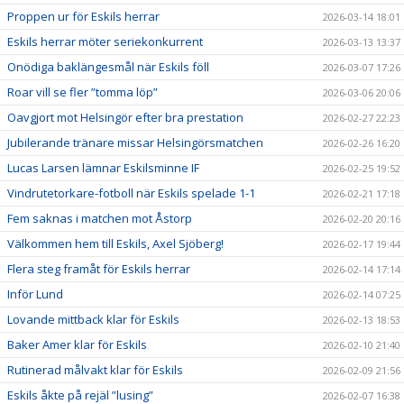
Proppen ur för Eskils herrar
2026-03-14 18:01
Eskils herrar möter seriekonkurrent
2026-03-13 13:37
Onödiga baklängesmål när Eskils föll
2026-03-07 17:26
Roar vill se fler ”tomma löp”
2026-03-06 20:06
Oavgjort mot Helsingör efter bra prestation
2026-02-27 22:23
Jubilerande tränare missar Helsingörsmatchen
2026-02-26 16:20
Lucas Larsen lämnar Eskilsminne IF
2026-02-25 19:52
Vindrutetorkare-fotboll när Eskils spelade 1-1
2026-02-21 17:18
Fem saknas i matchen mot Åstorp
2026-02-20 20:16
Välkommen hem till Eskils, Axel Sjöberg!
2026-02-17 19:44
Flera steg framåt för Eskils herrar
2026-02-14 17:14
Inför Lund
2026-02-14 07:25
Lovande mittback klar för Eskils
2026-02-13 18:53
Baker Amer klar för Eskils
2026-02-10 21:40
Rutinerad målvakt klar för Eskils
2026-02-09 21:56
Eskils åkte på rejäl ”lusing”
2026-02-07 16:38