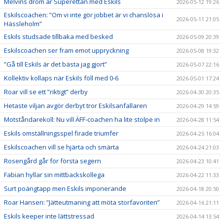
Melvins dröm är Superettan med Eskils
2026-05-12 19:26
Eskilscoachen: ”Om vi inte gör jobbet är vi chanslösa i
2026-05-11 21:05
Hässleholm”
Eskils studsade tillbaka med besked
2026-05-09 20:39
Eskilscoachen ser fram emot uppryckning
2026-05-08 19:32
”Gå till Eskils är det bästa jag gjort”
2026-05-07 22:16
Kollektiv kollaps när Eskils föll med 0-6
2026-05-01 17:24
Roar vill se ett ”riktigt” derby
2026-04-30 20:35
Hetaste viljan avgör derbyt tror Eskilsanfallaren
2026-04-29 14:59
Motståndarekoll: Nu vill ÄFF-coachen ha lite stolpe in
2026-04-28 11:54
Eskils omställningsspel firade triumfer
2026-04-25 16:04
Eskilscoachen vill se hjärta och smärta
2026-04-24 21:03
Rosengård går för första segern
2026-04-23 10:41
Fabian hyllar sin mittbackskollega
2026-04-22 11:33
Surt poängtapp men Eskils imponerande
2026-04-18 20:50
Roar Hansen: ”Jätteutmaning att möta storfavoriten”
2026-04-16 21:11
Eskils keeper inte lättstressad
2026-04-14 13:54