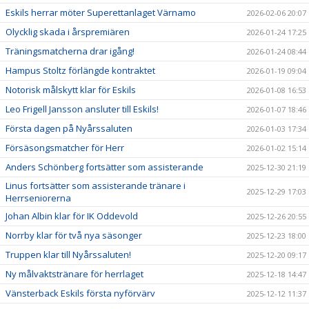
Eskils herrar möter Superettanlaget Värnamo
2026-02-06 20:07
Olycklig skada i årspremiären
2026-01-24 17:25
Träningsmatcherna drar igång!
2026-01-24 08:44
Hampus Stoltz förlängde kontraktet
2026-01-19 09:04
Notorisk målskytt klar för Eskils
2026-01-08 16:53
Leo Frigell Jansson ansluter till Eskils!
2026-01-07 18:46
Första dagen på Nyårssaluten
2026-01-03 17:34
Försäsongsmatcher för Herr
2026-01-02 15:14
Anders Schönberg fortsätter som assisterande
2025-12-30 21:19
Linus fortsätter som assisterande tränare i
2025-12-29 17:03
Herrseniorerna
Johan Albin klar för IK Oddevold
2025-12-26 20:55
Norrby klar för två nya säsonger
2025-12-23 18:00
Truppen klar till Nyårssaluten!
2025-12-20 09:17
Ny målvaktstränare för herrlaget
2025-12-18 14:47
Vänsterback Eskils första nyförvärv
2025-12-12 11:37