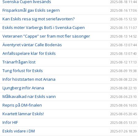
Svenska Cupen livesänds
2025-08-18 11:44
Frisparksmål gav Eskils segern
2025-08-16 17:06
Kan Eskils resa sig mot seriefavoriten?
2025-08-15 12:53
Eskils möter Varbergs BoIS i Svenska Cupen
2025-08-15 11:07
Veteranen ”Cappe” ser fram mot fler säsonger
2025-08-13 14:52
Äventyret väntar Calle Bodenäs
2025-08-13 07:44
Anfallsspelare klar för Eskils
2025-08-13 07:40
Tränarfrågan löst
2025-08-12 17:13
Tung förlust för Eskils
2025-08-09 19:38
Inför höststarten mot Ariana
2025-08-08 22:26
Ljungberg inför Ariana
2025-08-08 22:10
Målkavalkad när Eskils vann
2025-08-06 23:10
Repris på DM-finalen
2025-08-06 16:05
Kvartett lämnar Eskils!
2025-08-05 20:45
Inför HIF
2025-08-05 13:31
Eskils vidare i DM
2025-07-26 18:39