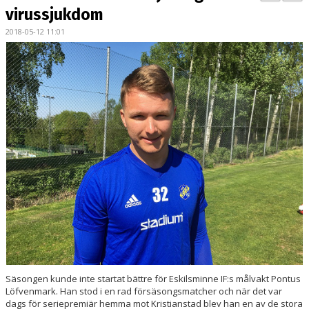
BILDGALLERI
virussjukdom
2018-05-12 11:01
KONTAKT
MATCHER
ETTAN SÖDRA
Säsongen kunde inte startat bättre för Eskilsminne IF:s målvakt Pontus
Löfvenmark. Han stod i en rad försäsongsmatcher och när det var
dags för seriepremiär hemma mot Kristianstad blev han en av de stora