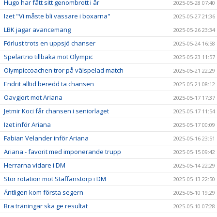
Hugo har fått sitt genombrott i år
2025-05-28 07:40
Izet "Vi måste bli vassare i boxarna"
2025-05-27 21:36
LBK jagar avancemang
2025-05-26 23:34
Förlust trots en uppsjö chanser
2025-05-24 16:58
Spelartrio tillbaka mot Olympic
2025-05-23 11:57
Olympiccoachen tror på välspelad match
2025-05-21 22:29
Endrit alltid beredd ta chansen
2025-05-21 08:12
Oavgjort mot Ariana
2025-05-17 17:37
Jetmir Koci får chansen i seniorlaget
2025-05-17 11:54
Izet inför Ariana
2025-05-17 00:09
Fabian Velander inför Ariana
2025-05-16 23:51
Ariana - favorit med imponerande trupp
2025-05-15 09:42
Herrarna vidare i DM
2025-05-14 22:29
Stor rotation mot Staffanstorp i DM
2025-05-13 22:50
Äntligen kom första segern
2025-05-10 19:29
Bra träningar ska ge resultat
2025-05-10 07:28