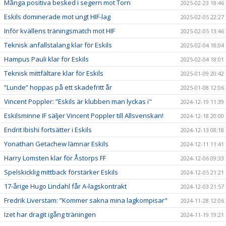
Många positiva besked i segern mot Torn
2025-02-23 18:46
Eskils dominerade mot ungt HIF-lag
2025-02-05 22:27
Inför kvällens träningsmatch mot HIF
2025-02-05 13:46
Teknisk anfallstalang klar för Eskils
2025-02-04 18:04
Hampus Pauli klar för Eskils
2025-02-04 18:01
Teknisk mittfältare klar för Eskils
2025-01-09 20:42
”Lunde” hoppas på ett skadefritt år
2025-01-08 12:06
Vincent Poppler: ”Eskils är klubben man lyckas i"
2024-12-19 11:39
Eskilsminne IF säljer Vincent Poppler till Allsvenskan!
2024-12-18 20:00
Endrit Ibishi fortsätter i Eskils
2024-12-13 08:18
Yonathan Getachew lämnar Eskils
2024-12-11 11:41
Harry Lomsten klar för Åstorps FF
2024-12-06 09:33
Spelskicklig mittback förstärker Eskils
2024-12-05 21:21
17-årige Hugo Lindahl får A-lagskontrakt
2024-12-03 21:57
Fredrik Liverstam: ”Kommer sakna mina lagkompisar"
2024-11-28 12:06
Izet har dragit igång träningen
2024-11-19 19:21