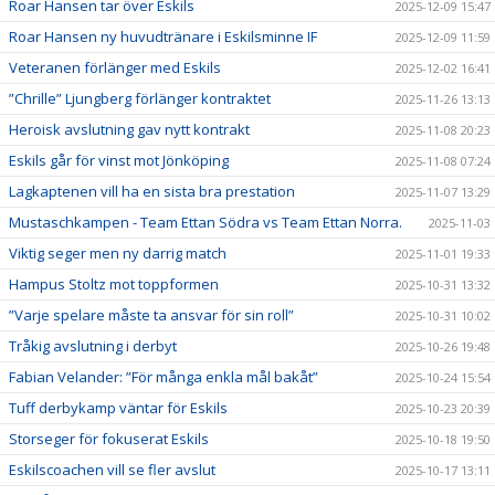
Roar Hansen tar över Eskils
2025-12-09 15:47
Roar Hansen ny huvudtränare i Eskilsminne IF
2025-12-09 11:59
Veteranen förlänger med Eskils
2025-12-02 16:41
”Chrille” Ljungberg förlänger kontraktet
2025-11-26 13:13
Heroisk avslutning gav nytt kontrakt
2025-11-08 20:23
Eskils går för vinst mot Jönköping
2025-11-08 07:24
Lagkaptenen vill ha en sista bra prestation
2025-11-07 13:29
Mustaschkampen - Team Ettan Södra vs Team Ettan Norra.
2025-11-03
Viktig seger men ny darrig match
2025-11-01 19:33
Hampus Stoltz mot toppformen
2025-10-31 13:32
”Varje spelare måste ta ansvar för sin roll”
2025-10-31 10:02
Tråkig avslutning i derbyt
2025-10-26 19:48
Fabian Velander: ”För många enkla mål bakåt”
2025-10-24 15:54
Tuff derbykamp väntar för Eskils
2025-10-23 20:39
Storseger för fokuserat Eskils
2025-10-18 19:50
Eskilscoachen vill se fler avslut
2025-10-17 13:11