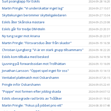
Surt poängtapp för Eskils
2024-09-28 16:20
Martin Pringle: ”Vi underskattar inget lag"
2024-09-27 15:07
Skyttekungen berömmer skytteligaledaren
2024-09-27 15:04
Eskils åter Skånska mästare
2024-09-25 23:08
Eskils går för tredje DM-titeln
2024-09-23 20:31
Ny tung seger mot Ariana
2024-09-20 22:07
Martin Pringle: ”Försvarsduo åter från skador"
2024-09-19 16:59
Christian Ljungberg: ”Vi är en stark grupp tillsammans"
2024-09-18 22:20
Eskils kom tillbaka med besked
2024-09-14 19:59
Ljusning på forwardssidan mot Trollhättan
2024-09-13 16:09
Jonathan Larsson: ”Öppet spel inget för oss"
2024-09-13 14:13
Veritabel plattmatch mot Oskarshamn
2024-09-07 20:15
Pringle inför Oskarshamn
2024-09-05 22:41
”Poppe” mot formen efter jobbig skada
2024-09-04 07:12
Eskils obesegrade rad bröts av Tvååker
2024-09-01 19:02
Martin Pringle: "Fokus på jobbet prio ett"
2024-08-30 07:48