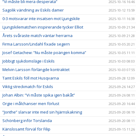
”Vi måste bli mera desperata”
2025-10-16 16:46
Sagolik vändning av Eskils damer
2025-10-12 15:59
0-3 motsvarar inte insatsen mot Ljungskile
2025-10-11 16:38
Ljungskilematchen inspirerande tycker Elliot
2025-10-09 21:34
Årets svåraste match väntar herrarna
2025-10-09 21:28
Firma Larsson/Lindahl fixade segern
2025-10-05 20:21
Josef Getachew: ”Nu måste poängen komma”
2025-10-05 11:11
Jobbigt sjukdomsläge i Eskils
2025-10-03 08:03
Melvin Larsson förlängde kontraktet
2025-10-03 07:55
Tamt Eskils föll mot Husqvarna
2025-09-28 12:09
Viktig streckmatch för Eskils
2025-09-26 14:27
Johan Albin: ”Vi måste spika igen bakåt”
2025-09-26 08:11
Orgie i målchanser men förlust
2025-09-20 16:44
”Jonthe” slarvar inte med sin hjärnskakning
2025-09-20 08:19
Schönberg inför Torslanda
2025-09-20 08:11
Känslosamt förväl för Filip
2025-09-15 11:26