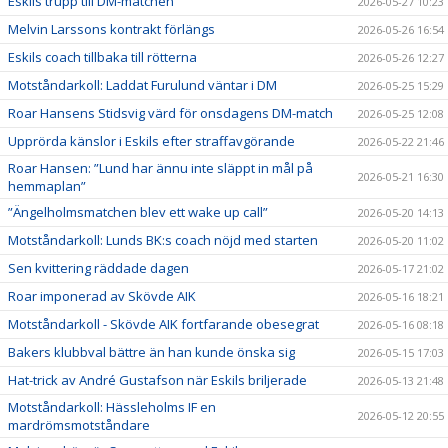
Eskils trupp till DM-matchen
2026-05-27 10:23
Melvin Larssons kontrakt förlängs
2026-05-26 16:54
Eskils coach tillbaka till rötterna
2026-05-26 12:27
Motståndarkoll: Laddat Furulund väntar i DM
2026-05-25 15:29
Roar Hansens Stidsvig värd för onsdagens DM-match
2026-05-25 12:08
Upprörda känslor i Eskils efter straffavgörande
2026-05-22 21:46
Roar Hansen: ”Lund har ännu inte släppt in mål på
2026-05-21 16:30
hemmaplan”
”Ängelholmsmatchen blev ett wake up call”
2026-05-20 14:13
Motståndarkoll: Lunds BK:s coach nöjd med starten
2026-05-20 11:02
Sen kvittering räddade dagen
2026-05-17 21:02
Roar imponerad av Skövde AIK
2026-05-16 18:21
Motståndarkoll - Skövde AIK fortfarande obesegrat
2026-05-16 08:18
Bakers klubbval bättre än han kunde önska sig
2026-05-15 17:03
Hat-trick av André Gustafson när Eskils briljerade
2026-05-13 21:48
Motståndarkoll: Hässleholms IF en
2026-05-12 20:55
mardrömsmotståndare