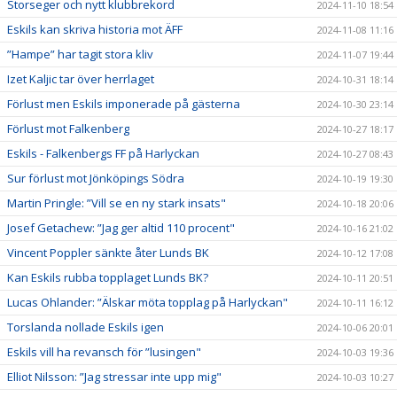
Storseger och nytt klubbrekord
2024-11-10 18:54
Eskils kan skriva historia mot ÄFF
2024-11-08 11:16
”Hampe” har tagit stora kliv
2024-11-07 19:44
Izet Kaljic tar över herrlaget
2024-10-31 18:14
Förlust men Eskils imponerade på gästerna
2024-10-30 23:14
Förlust mot Falkenberg
2024-10-27 18:17
Eskils - Falkenbergs FF på Harlyckan
2024-10-27 08:43
Sur förlust mot Jönköpings Södra
2024-10-19 19:30
Martin Pringle: ”Vill se en ny stark insats"
2024-10-18 20:06
Josef Getachew: ”Jag ger altid 110 procent"
2024-10-16 21:02
Vincent Poppler sänkte åter Lunds BK
2024-10-12 17:08
Kan Eskils rubba topplaget Lunds BK?
2024-10-11 20:51
Lucas Ohlander: ”Älskar möta topplag på Harlyckan"
2024-10-11 16:12
Torslanda nollade Eskils igen
2024-10-06 20:01
Eskils vill ha revansch för ”lusingen"
2024-10-03 19:36
Elliot Nilsson: ”Jag stressar inte upp mig"
2024-10-03 10:27