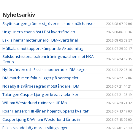
Nyhetsarkiv
Skyttekungen grämer sig över missade målchanser
2026-08-07 09:06
Ungt Linero chanslöst i DM-kvartsfinalen
2026-08-06 08:36
Eskils herrar möter Linero i DM-kvartsfinal
2026-08-05 08:57
Målkalas mot tappert kämpande Akademilag
2026-07-25 20:17
Solskenshistoria bakom träningsmatchen mot NKA
2026-07-24 17:35
Group
Nyförvärven och Eskils imponerade i DM-seger
2026-07-22 23:16
DM-match men fokus ligger på seriespelet
2026-07-22 07:06
Nosaby IF svårbesegrad motståndare i DM
2026-07-21 14:21
Talangen Casper Ljung en kreativ tekniker
2026-07-21 08:19
William Westerlund rutinerat HIF-lån
2026-07-20 21:32
Roar Hansen: ”HIF-lånen höjer truppens kvalitet”
2026-07-13 17:03
Casper Ljung & William Westerlund lånas in
2026-07-13 09:00
Eskils visade hög moral i viktig seger
2026-07-01 23:10