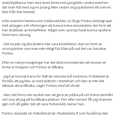
matchhjältarna. Han stod även borta mot Ljungskile i andra matchen
där man fick med sig en poäng. Men sedan slog sjukdomen till som en
blixt från klar himmel.
Inför matchen hemma mot Oddevold blev 22-årige Pontus plötsligt sjuk.
Helt utslagen och oförmögen att kunna träna misstänktes det först att
han drabbats av körtelfeber. Något som i princip hade kunna spoliera
hela hans säsong.
- Det visade sig dessbättre inte vara körtelfeber utan en form av
virussjukdom som man inte riktigt fick kläm på vad det var, berättar
Pontus.
Efter en rad provtagningar har det dock konstaterats att virusen är
borta ur kroppen och Pontus är tillbaka.
- Jag har kunnat träna för fullt de senaste två veckorna. Problemet är
förstås att jag blev av med platsen i startelvan och den är inte det
lättaste att ta tillbaka, säger Pontus med ett skratt.
- Men det finns inte mycket mer att göra än jobba på och träna stenhårt
och visa att jag vill ha tillbaka platsen. Förr eller senare får jag chansen
igen och då gäller det att vara förberedd, menar han.
Pontus startade sin fotbollskarriär i Rydebäcks IF som fyraåring. När