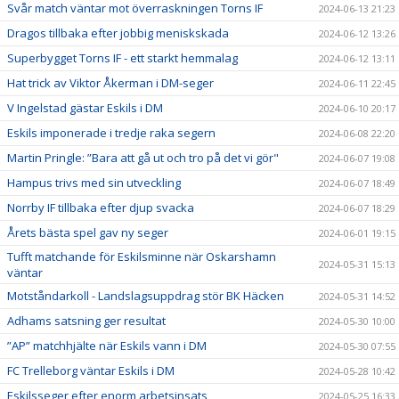
Svår match väntar mot överraskningen Torns IF
2024-06-13 21:23
Dragos tillbaka efter jobbig meniskskada
2024-06-12 13:26
Superbygget Torns IF - ett starkt hemmalag
2024-06-12 13:11
Hat trick av Viktor Åkerman i DM-seger
2024-06-11 22:45
V Ingelstad gästar Eskils i DM
2024-06-10 20:17
Eskils imponerade i tredje raka segern
2024-06-08 22:20
Martin Pringle: ”Bara att gå ut och tro på det vi gör"
2024-06-07 19:08
Hampus trivs med sin utveckling
2024-06-07 18:49
Norrby IF tillbaka efter djup svacka
2024-06-07 18:29
Årets bästa spel gav ny seger
2024-06-01 19:15
Tufft matchande för Eskilsminne när Oskarshamn
2024-05-31 15:13
väntar
Motståndarkoll - Landslagsuppdrag stör BK Häcken
2024-05-31 14:52
Adhams satsning ger resultat
2024-05-30 10:00
”AP” matchhjälte när Eskils vann i DM
2024-05-30 07:55
FC Trelleborg väntar Eskils i DM
2024-05-28 10:42
Eskilsseger efter enorm arbetsinsats
2024-05-25 16:33