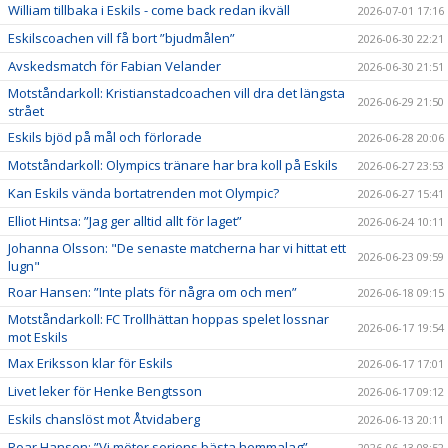
William tillbaka i Eskils - come back redan ikväll
2026-07-01 17:16
Eskilscoachen vill få bort ”bjudmålen”
2026-06-30 22:21
Avskedsmatch för Fabian Velander
2026-06-30 21:51
Motståndarkoll: Kristianstadcoachen vill dra det längsta
2026-06-29 21:50
strået
Eskils bjöd på mål och förlorade
2026-06-28 20:06
Motståndarkoll: Olympics tränare har bra koll på Eskils
2026-06-27 23:53
Kan Eskils vända bortatrenden mot Olympic?
2026-06-27 15:41
Elliot Hintsa: ”Jag ger alltid allt för laget”
2026-06-24 10:11
Johanna Olsson: "De senaste matcherna har vi hittat ett
2026-06-23 09:59
lugn"
Roar Hansen: ”Inte plats för några om och men”
2026-06-18 09:15
Motståndarkoll: FC Trollhättan hoppas spelet lossnar
2026-06-17 19:54
mot Eskils
Max Eriksson klar för Eskils
2026-06-17 17:01
Livet leker för Henke Bengtsson
2026-06-17 09:12
Eskils chanslöst mot Åtvidaberg
2026-06-13 20:11
Roar Hansen: ”Vi möter seriens bästa hemmalag”
2026-06-13 08:52