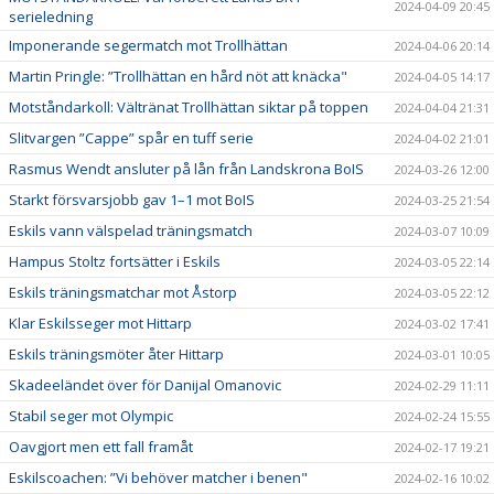
2024-04-09 20:45
serieledning
Imponerande segermatch mot Trollhättan
2024-04-06 20:14
Martin Pringle: ”Trollhättan en hård nöt att knäcka"
2024-04-05 14:17
Motståndarkoll: Vältränat Trollhättan siktar på toppen
2024-04-04 21:31
Slitvargen ”Cappe” spår en tuff serie
2024-04-02 21:01
Rasmus Wendt ansluter på lån från Landskrona BoIS
2024-03-26 12:00
Starkt försvarsjobb gav 1–1 mot BoIS
2024-03-25 21:54
Eskils vann välspelad träningsmatch
2024-03-07 10:09
Hampus Stoltz fortsätter i Eskils
2024-03-05 22:14
Eskils träningsmatchar mot Åstorp
2024-03-05 22:12
Klar Eskilsseger mot Hittarp
2024-03-02 17:41
Eskils träningsmöter åter Hittarp
2024-03-01 10:05
Skadeeländet över för Danijal Omanovic
2024-02-29 11:11
Stabil seger mot Olympic
2024-02-24 15:55
Oavgjort men ett fall framåt
2024-02-17 19:21
Eskilscoachen: ”Vi behöver matcher i benen"
2024-02-16 10:02