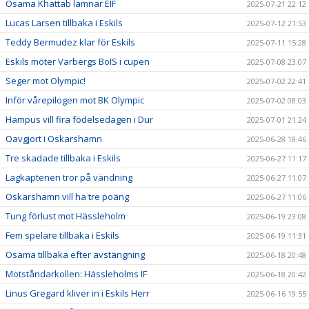
Osama Khattab lämnar EIF
2025-07-21 22:12
Lucas Larsen tillbaka i Eskils
2025-07-12 21:53
Teddy Bermudez klar för Eskils
2025-07-11 15:28
Eskils möter Varbergs BoIS i cupen
2025-07-08 23:07
Seger mot Olympic!
2025-07-02 22:41
Inför vårepilogen mot BK Olympic
2025-07-02 08:03
Hampus vill fira födelsedagen i Dur
2025-07-01 21:24
Oavgjort i Oskarshamn
2025-06-28 18:46
Tre skadade tillbaka i Eskils
2025-06-27 11:17
Lagkaptenen tror på vändning
2025-06-27 11:07
Oskarshamn vill ha tre poäng
2025-06-27 11:06
Tung förlust mot Hässleholm
2025-06-19 23:08
Fem spelare tillbaka i Eskils
2025-06-19 11:31
Osama tillbaka efter avstängning
2025-06-18 20:48
Motståndarkollen: Hässleholms IF
2025-06-18 20:42
Linus Gregard kliver in i Eskils Herr
2025-06-16 19:55