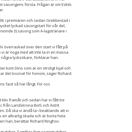
 det säsongens första. Frågan är om Eskils
ar.
nds BK i premiären och sedan Grebbestad i
mycket lyckad säsongstart för vår del,
nionde (!) säsong som A-lagstränare i
älv överraskad över den start vi fått på
 vi är noga med att inte ta in en massa
te några lycksökare, förklarar han.
dan kom Dino som är en otroligt lojal och
r har det lossnat för honom, säger Richard.
ns facit så här långt. För oss
it kliv framåt och sedan har vi fått tre
ic från Landskrona BoIS och Astrit
ten. Då ska vi ändå ta i beaktande att vi
en allvarlig skada och är borta hela
n han, berättar Richard Ringhov.
a matcher. Samtliga fem segermatcher