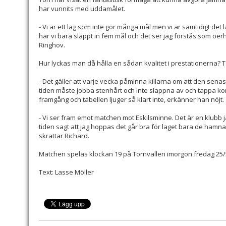
har vunnits med uddamålet.
- Vi är ett lag som inte gör många mål men vi är samtidigt det la
har vi bara släppt in fem mål och det ser jag förstås som oerhö
Ringhov.
Hur lyckas man då hålla en sådan kvalitet i prestationerna? To
- Det gäller att varje vecka påminna killarna om att den sena
tiden måste jobba stenhårt och inte slappna av och tappa ko
framgång och tabellen ljuger så klart inte, erkänner han nöjt.
- Vi ser fram emot matchen mot Eskilsminne. Det är en klubb ja
tiden sagt att jag hoppas det går bra för laget bara de hamn
skrattar Richard.
Matchen spelas klockan 19 på Tornvallen imorgon fredag 25/5
Text: Lasse Möller