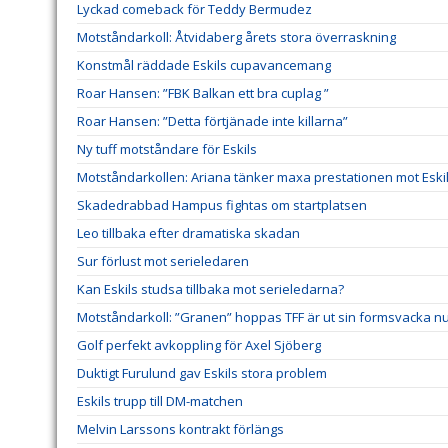
Lyckad comeback för Teddy Bermudez
Motståndarkoll: Åtvidaberg årets stora överraskning
Konstmål räddade Eskils cupavancemang
Roar Hansen: ”FBK Balkan ett bra cuplag ”
Roar Hansen: ”Detta förtjänade inte killarna”
Ny tuff motståndare för Eskils
Motståndarkollen: Ariana tänker maxa prestationen mot Eski
Skadedrabbad Hampus fightas om startplatsen
Leo tillbaka efter dramatiska skadan
Sur förlust mot serieledaren
Kan Eskils studsa tillbaka mot serieledarna?
Motståndarkoll: ”Granen” hoppas TFF är ut sin formsvacka n
Golf perfekt avkoppling för Axel Sjöberg
Duktigt Furulund gav Eskils stora problem
Eskils trupp till DM-matchen
Melvin Larssons kontrakt förlängs