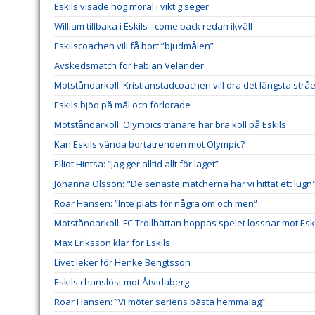
Eskils visade hög moral i viktig seger
William tillbaka i Eskils - come back redan ikväll
Eskilscoachen vill få bort ”bjudmålen”
Avskedsmatch för Fabian Velander
Motståndarkoll: Kristianstadcoachen vill dra det längsta stråe
Eskils bjöd på mål och förlorade
Motståndarkoll: Olympics tränare har bra koll på Eskils
Kan Eskils vända bortatrenden mot Olympic?
Elliot Hintsa: ”Jag ger alltid allt för laget”
Johanna Olsson: "De senaste matcherna har vi hittat ett lugn
Roar Hansen: ”Inte plats för några om och men”
Motståndarkoll: FC Trollhättan hoppas spelet lossnar mot Esk
Max Eriksson klar för Eskils
Livet leker för Henke Bengtsson
Eskils chanslöst mot Åtvidaberg
Roar Hansen: ”Vi möter seriens bästa hemmalag”