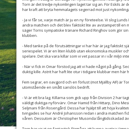
Torn är det tredje nykomlingen laget tar sig an. För Eskils är
har kraft att bryta hemmalagets segerrad mot just nykomling
- Ja vi får se, varje match är ju en ny företeelse. Vi slog Lu
andra matchen och det blev faktiskt lite av avstampet till en 
säger Torns sympatiske tränare Richard Ringhov som gör sin 
klubben.
- Med tanke på de förutsättningar vi har här är jag faktiskt sj
seriespelet. Vi är en liten klubb utan ekonomiska muskler och
spelare. Det ska vara killar som vi vet passar in i vår miljö in
- När vi fick in Omar förstod jag att vi hade något på gång. Se
duktig kille. Astrit har haft lite otur i tidigare klubbar men hä
Fem segrar, en oavgjord och en förlust (mot Mjällby AIF) är Tor
utomstående en smått sanslös bedrift.
- Vi är ett bra lag. Killarna som gick upp från Division 2 har tag
väldigt duktiga nyförvärv. Omar Hamid från Hittarp, Dino Mes
Seljmani från Rosengård. Dessa har hjälpt till att höja kvalite
tvingades se hur André Johansson redan i andra matchen fick 
våren. Dessutom är Christopher Musonda långtidsskadad äve
Torn har visat en fantastisk förmåga att kunna avgöra jämn