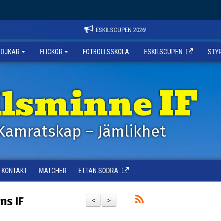
ESKILSCUPEN 2026!
POJKAR
FLICKOR
FOTBOLLSSKOLA
ESKILSCUPEN
STY
ilsminne IF
Kamratskap – Jämlikhet
KONTAKT
MATCHER
ETTAN SÖDRA
ns IF
<
>