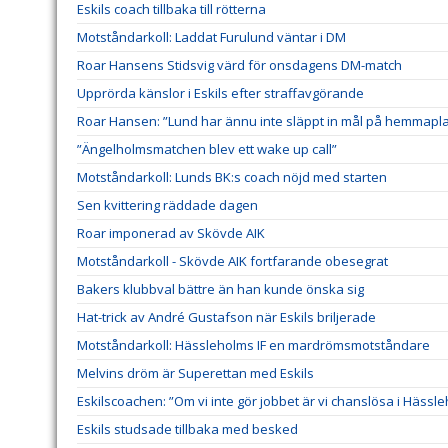
Eskils coach tillbaka till rötterna
Motståndarkoll: Laddat Furulund väntar i DM
Roar Hansens Stidsvig värd för onsdagens DM-match
Upprörda känslor i Eskils efter straffavgörande
Roar Hansen: ”Lund har ännu inte släppt in mål på hemmapl
”Ängelholmsmatchen blev ett wake up call”
Motståndarkoll: Lunds BK:s coach nöjd med starten
Sen kvittering räddade dagen
Roar imponerad av Skövde AIK
Motståndarkoll - Skövde AIK fortfarande obesegrat
Bakers klubbval bättre än han kunde önska sig
Hat-trick av André Gustafson när Eskils briljerade
Motståndarkoll: Hässleholms IF en mardrömsmotståndare
Melvins dröm är Superettan med Eskils
Eskilscoachen: ”Om vi inte gör jobbet är vi chanslösa i Hässl
Eskils studsade tillbaka med besked