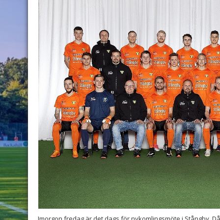
Imorgon fredag är det dags för nykomlingsmöte i Stångby. Då 