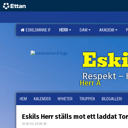
ESKILSMINNE IF
HERR
DAM
AKADEMI
Esk
Respekt – 
Herr A
HEM
KALENDER
NYHETER
TRUPPEN
BILDGALLERI
Eskils Herr ställs mot ett laddat Tor
2018-05-24 08:38