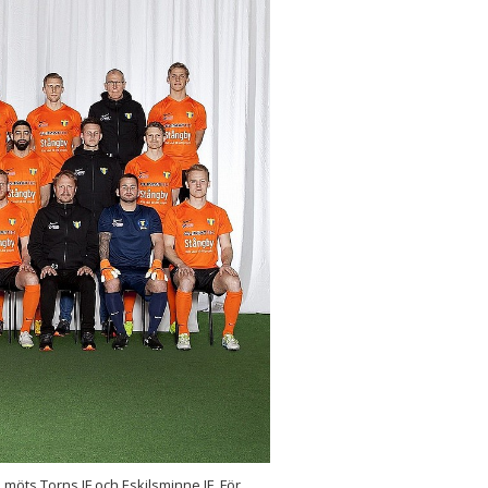
möts Torns IF och Eskilsminne IF. För