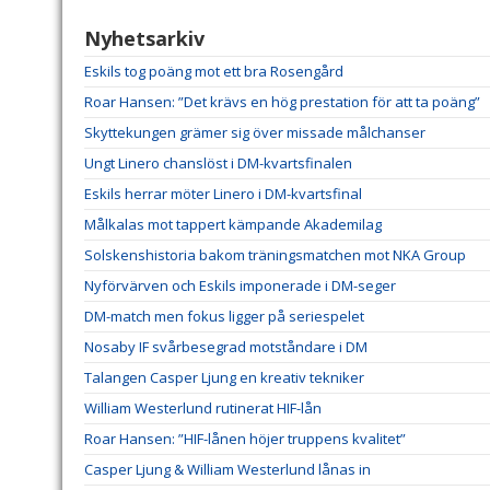
Nyhetsarkiv
Eskils tog poäng mot ett bra Rosengård
Roar Hansen: ”Det krävs en hög prestation för att ta poäng”
Skyttekungen grämer sig över missade målchanser
Ungt Linero chanslöst i DM-kvartsfinalen
Eskils herrar möter Linero i DM-kvartsfinal
Målkalas mot tappert kämpande Akademilag
Solskenshistoria bakom träningsmatchen mot NKA Group
Nyförvärven och Eskils imponerade i DM-seger
DM-match men fokus ligger på seriespelet
Nosaby IF svårbesegrad motståndare i DM
Talangen Casper Ljung en kreativ tekniker
William Westerlund rutinerat HIF-lån
Roar Hansen: ”HIF-lånen höjer truppens kvalitet”
Casper Ljung & William Westerlund lånas in