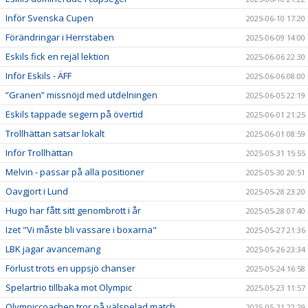
Inför Svenska Cupen
2025-06-10 17:20
Förändringar i Herrstaben
2025-06-09 14:00
Eskils fick en rejäl lektion
2025-06-06 22:30
Inför Eskils - ÄFF
2025-06-06 08:00
”Granen” missnöjd med utdelningen
2025-06-05 22:19
Eskils tappade segern på övertid
2025-06-01 21:25
Trollhättan satsar lokalt
2025-06-01 08:59
Inför Trollhättan
2025-05-31 15:55
Melvin - passar på alla positioner
2025-05-30 20:51
Oavgjort i Lund
2025-05-28 23:20
Hugo har fått sitt genombrott i år
2025-05-28 07:40
Izet "Vi måste bli vassare i boxarna"
2025-05-27 21:36
LBK jagar avancemang
2025-05-26 23:34
Förlust trots en uppsjö chanser
2025-05-24 16:58
Spelartrio tillbaka mot Olympic
2025-05-23 11:57
Olympiccoachen tror på välspelad match
2025-05-21 22:29