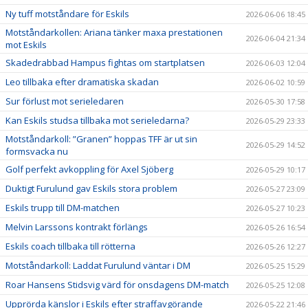
Ny tuff motståndare för Eskils
2026-06-06 18:45
Motståndarkollen: Ariana tänker maxa prestationen
2026-06-04 21:34
mot Eskils
Skadedrabbad Hampus fightas om startplatsen
2026-06-03 12:04
Leo tillbaka efter dramatiska skadan
2026-06-02 10:59
Sur förlust mot serieledaren
2026-05-30 17:58
Kan Eskils studsa tillbaka mot serieledarna?
2026-05-29 23:33
Motståndarkoll: ”Granen” hoppas TFF är ut sin
2026-05-29 14:52
formsvacka nu
Golf perfekt avkoppling för Axel Sjöberg
2026-05-29 10:17
Duktigt Furulund gav Eskils stora problem
2026-05-27 23:09
Eskils trupp till DM-matchen
2026-05-27 10:23
Melvin Larssons kontrakt förlängs
2026-05-26 16:54
Eskils coach tillbaka till rötterna
2026-05-26 12:27
Motståndarkoll: Laddat Furulund väntar i DM
2026-05-25 15:29
Roar Hansens Stidsvig värd för onsdagens DM-match
2026-05-25 12:08
Upprörda känslor i Eskils efter straffavgörande
2026-05-22 21:46