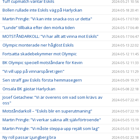
Tuff cupmatch väntar Eskils
2024-05-21 10:56
Bollen rullade inte Eskils väg på Harlyckan
2024-05-18 20:41
Martin Pringle: ”Vi kan inte snacka oss ur detta"
2024-05-17 07:00
”Lunde” tillbaka efter den mörka tiden
2024-05-17 06:49
MOTSTÅNDARKOLL: ”Vi har allt att vinna mot Eskils”
2024-05-17 06:47
Olympic monterade ner håglöst Eskils
2024-05-13 22:02
Fortsatta skadebekymmer mot Olympic
2024-05-12 11:45
BK Olympic speciell motståndare för Kevin
2024-05-12 11:33
”Vi vill upp på vinnarspåret igen"
2024-05-12 11:29
Sen straff gav Eskils första hemmasegern
2024-05-09 19:37
Onsala BK gästar Harlyckan
2024-05-08 22:18
Josef Getachew: ”Vi är överens om vad som krävs av
2024-05-07 22:41
oss"
Motståndarkoll – ”Eskils blir en superutmaning"
2024-05-07 22:19
Martin Pringle: ”Vi verkar sakna allt självförtroende"
2024-05-05 15:19
Martin Pringle: ”Vi måste steppa upp rejält som lag"
2024-05-03 13:14
Ny roll passar Ljungberg bra
2024-05-02 22:18