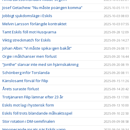
Josef Getachew: ”Nu måste poängen komma”
2025-10-05 11:11
Jobbigt sjukdomsläge i Eskils
2025-10-03 08:03
Melvin Larsson förlängde kontraktet
2025-10-03 07:55
Tamt Eskils föll mot Husqvarna
2025-09-28 12:09
Viktig streckmatch för Eskils
2025-09-26 14:27
Johan Albin: ”Vi måste spika igen bakåt”
2025-09-26 08:11
Orgie i målchanser men förlust
2025-09-20 16:44
”Jonthe” slarvar inte med sin hjärnskakning
2025-09-20 08:19
Schönberg inför Torslanda
2025-09-20 08:11
Känslosamt förväl för Filip
2025-09-15 11:26
Årets suraste förlust
2025-09-14 20:42
Trotjänaren Filip lämnar efter 23 år
2025-09-13 17:00
Eskils mot lag i hysterisk form
2025-09-13 10:00
Eskils föll trots bländande målvaktsspel
2025-09-10 22:50
Stor rotation i DM-semifinalen
2025-09-09 08:58
Imponerande insats när Eskils vann
2025-09-06 19:34