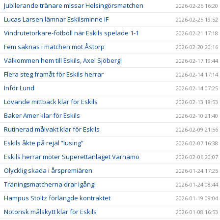
Jubilerande tränare missar Helsingörsmatchen
2026-02-26 16:20
Lucas Larsen lämnar Eskilsminne IF
2026-02-25 19:52
Vindrutetorkare-fotboll när Eskils spelade 1-1
2026-02-21 17:18
Fem saknas i matchen mot Åstorp
2026-02-20 20:16
Välkommen hem till Eskils, Axel Sjöberg!
2026-02-17 19:44
Flera steg framåt för Eskils herrar
2026-02-14 17:14
Inför Lund
2026-02-14 07:25
Lovande mittback klar för Eskils
2026-02-13 18:53
Baker Amer klar för Eskils
2026-02-10 21:40
Rutinerad målvakt klar för Eskils
2026-02-09 21:56
Eskils åkte på rejäl ”lusing”
2026-02-07 16:38
Eskils herrar möter Superettanlaget Värnamo
2026-02-06 20:07
Olycklig skada i årspremiären
2026-01-24 17:25
Träningsmatcherna drar igång!
2026-01-24 08:44
Hampus Stoltz förlängde kontraktet
2026-01-19 09:04
Notorisk målskytt klar för Eskils
2026-01-08 16:53