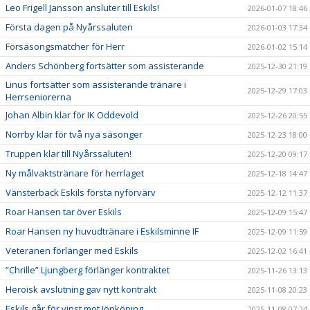
Leo Frigell Jansson ansluter till Eskils!
2026-01-07 18:46
Första dagen på Nyårssaluten
2026-01-03 17:34
Försäsongsmatcher för Herr
2026-01-02 15:14
Anders Schönberg fortsätter som assisterande
2025-12-30 21:19
Linus fortsätter som assisterande tränare i
2025-12-29 17:03
Herrseniorerna
Johan Albin klar för IK Oddevold
2025-12-26 20:55
Norrby klar för två nya säsonger
2025-12-23 18:00
Truppen klar till Nyårssaluten!
2025-12-20 09:17
Ny målvaktstränare för herrlaget
2025-12-18 14:47
Vänsterback Eskils första nyförvärv
2025-12-12 11:37
Roar Hansen tar över Eskils
2025-12-09 15:47
Roar Hansen ny huvudtränare i Eskilsminne IF
2025-12-09 11:59
Veteranen förlänger med Eskils
2025-12-02 16:41
”Chrille” Ljungberg förlänger kontraktet
2025-11-26 13:13
Heroisk avslutning gav nytt kontrakt
2025-11-08 20:23
Eskils går för vinst mot Jönköping
2025-11-08 07:24