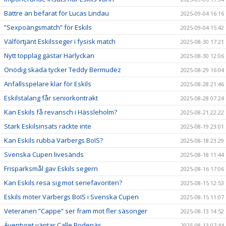
Bättre än befarat för Lucas Lindau
2025-09-04 16:16
”Sexpoängsmatch” för Eskils
2025-09-04 15:42
Välförtjänt Eskilsseger i fysisk match
2025-08-30 17:21
Nytt topplag gästar Harlyckan
2025-08-30 12:06
Onödig skada tycker Teddy Bermudez
2025-08-29 16:04
Anfallsspelare klar för Eskils
2025-08-28 21:46
Eskilstalang får seniorkontrakt
2025-08-28 07:24
Kan Eskils få revansch i Hässleholm?
2025-08-21 22:22
Stark Eskilsinsats räckte inte
2025-08-19 23:01
Kan Eskils rubba Varbergs BoIS?
2025-08-18 23:29
Svenska Cupen livesänds
2025-08-18 11:44
Frisparksmål gav Eskils segern
2025-08-16 17:06
Kan Eskils resa sig mot seriefavoriten?
2025-08-15 12:53
Eskils möter Varbergs BoIS i Svenska Cupen
2025-08-15 11:07
Veteranen ”Cappe” ser fram mot fler säsonger
2025-08-13 14:52
Äventyret väntar Calle Bodenäs
2025-08-13 07:44