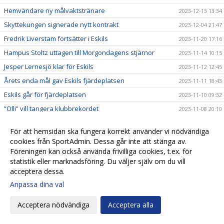
Hemvändare ny målvaktstränare
2023-12-13 13:34
Skyttekungen signerade nytt kontrakt
2023-12-04 21:47
Fredrik Liverstam fortsätter i Eskils
2023-11-20 17:16
Hampus Stoltz uttagen till Morgondagens stjärnor
2023-11-14 10:15
Jesper Lernesjö klar för Eskils
2023-11-12 12:45
Årets enda mål gav Eskils fjärdeplatsen
2023-11-11 18:43
Eskils går för fjärdeplatsen
2023-11-10 09:32
”Olli” vill tangera klubbrekordet
2023-11-08 20:10
FC Trollhättan - Eskilsminne IF
2023-11-07 14:31
För att hemsidan ska fungera korrekt använder vi nödvändiga
Revanschsugen ”Lunde” skrev på nytt kontrakt
2023-11-06 20:29
cookies från SportAdmin. Dessa går inte att stänga av.
Johan Albin uttagen till Morgondagens stjärnor
Föreningen kan också använda frivilliga cookies, t.ex. för
2023-11-06 17:54
statistik eller marknadsföring. Du väljer själv om du vill
Seger mot Lunds BK i sista hemmamatchen
2023-11-05 17:24
acceptera dessa.
Reinholdsson tillbaka i skadedrabbat Eskils
2023-11-03 09:57
Anpassa dina val
Imponerande säsong av ”Bobbe"
2023-11-01 20:54
Acceptera nödvändiga
Acceptera alla
Ingen tvekan för Casper Seger
2023-10-31 21:00
Eskilsminne IF - Lunds BK
2023-10-30 13:10