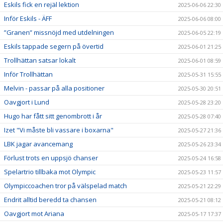
Eskils fick en rejäl lektion
2025-06-06 22:30
Inför Eskils - ÄFF
2025-06-06 08:00
”Granen” missnöjd med utdelningen
2025-06-05 22:19
Eskils tappade segern på övertid
2025-06-01 21:25
Trollhättan satsar lokalt
2025-06-01 08:59
Inför Trollhättan
2025-05-31 15:55
Melvin - passar på alla positioner
2025-05-30 20:51
Oavgjort i Lund
2025-05-28 23:20
Hugo har fått sitt genombrott i år
2025-05-28 07:40
Izet "Vi måste bli vassare i boxarna"
2025-05-27 21:36
LBK jagar avancemang
2025-05-26 23:34
Förlust trots en uppsjö chanser
2025-05-24 16:58
Spelartrio tillbaka mot Olympic
2025-05-23 11:57
Olympiccoachen tror på välspelad match
2025-05-21 22:29
Endrit alltid beredd ta chansen
2025-05-21 08:12
Oavgjort mot Ariana
2025-05-17 17:37