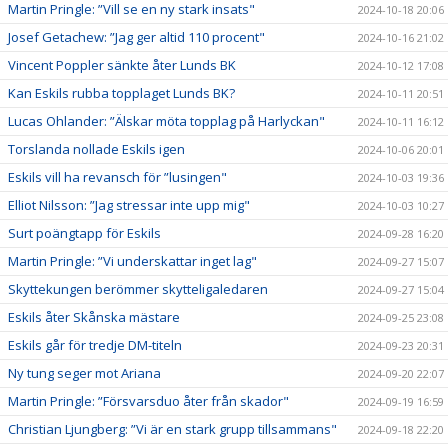
Martin Pringle: ”Vill se en ny stark insats"
2024-10-18 20:06
Josef Getachew: ”Jag ger altid 110 procent"
2024-10-16 21:02
Vincent Poppler sänkte åter Lunds BK
2024-10-12 17:08
Kan Eskils rubba topplaget Lunds BK?
2024-10-11 20:51
Lucas Ohlander: ”Älskar möta topplag på Harlyckan"
2024-10-11 16:12
Torslanda nollade Eskils igen
2024-10-06 20:01
Eskils vill ha revansch för ”lusingen"
2024-10-03 19:36
Elliot Nilsson: ”Jag stressar inte upp mig"
2024-10-03 10:27
Surt poängtapp för Eskils
2024-09-28 16:20
Martin Pringle: ”Vi underskattar inget lag"
2024-09-27 15:07
Skyttekungen berömmer skytteligaledaren
2024-09-27 15:04
Eskils åter Skånska mästare
2024-09-25 23:08
Eskils går för tredje DM-titeln
2024-09-23 20:31
Ny tung seger mot Ariana
2024-09-20 22:07
Martin Pringle: ”Försvarsduo åter från skador"
2024-09-19 16:59
Christian Ljungberg: ”Vi är en stark grupp tillsammans"
2024-09-18 22:20