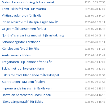
Melvin Larsson förlängde kontraktet
2025-10-03 07:55
Tamt Eskils föll mot Husqvarna
2025-09-28 12:09
Viktig streckmatch för Eskils
2025-09-26 14:27
Johan Albin: ”Vi måste spika igen bakåt”
2025-09-26 08:11
Orgie i målchanser men förlust
2025-09-20 16:44
”Jonthe” slarvar inte med sin hjärnskakning
2025-09-20 08:19
Schönberg inför Torslanda
2025-09-20 08:11
Känslosamt förväl för Filip
2025-09-15 11:26
Årets suraste förlust
2025-09-14 20:42
Trotjänaren Filip lämnar efter 23 år
2025-09-13 17:00
Eskils mot lag i hysterisk form
2025-09-13 10:00
Eskils föll trots bländande målvaktsspel
2025-09-10 22:50
Stor rotation i DM-semifinalen
2025-09-09 08:58
Imponerande insats när Eskils vann
2025-09-06 19:34
Bättre än befarat för Lucas Lindau
2025-09-04 16:16
”Sexpoängsmatch” för Eskils
2025-09-04 15:42