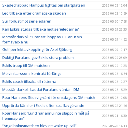
Skadedrabbad Hampus fightas om startplatsen
2026-06-03 12:04
Leo tillbaka efter dramatiska skadan
2026-06-02 10:59
Sur förlust mot serieledaren
2026-05-30 17:58
Kan Eskils studsa tillbaka mot serieledarna?
2026-05-29 23:33
Motståndarkoll: ”Granen” hoppas TFF är ut sin
2026-05-29 14:52
formsvacka nu
Golf perfekt avkoppling för Axel Sjöberg
2026-05-29 10:17
Duktigt Furulund gav Eskils stora problem
2026-05-27 23:09
Eskils trupp till DM-matchen
2026-05-27 10:23
Melvin Larssons kontrakt förlängs
2026-05-26 16:54
Eskils coach tillbaka till rötterna
2026-05-26 12:27
Motståndarkoll: Laddat Furulund väntar i DM
2026-05-25 15:29
Roar Hansens Stidsvig värd för onsdagens DM-match
2026-05-25 12:08
Upprörda känslor i Eskils efter straffavgörande
2026-05-22 21:46
Roar Hansen: ”Lund har ännu inte släppt in mål på
2026-05-21 16:30
hemmaplan”
”Ängelholmsmatchen blev ett wake up call”
2026-05-20 14:13