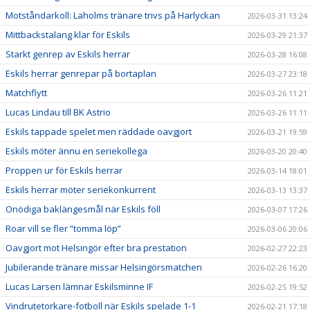
Motståndarkoll: Laholms tränare trivs på Harlyckan
2026-03-31 13:24
Mittbackstalang klar för Eskils
2026-03-29 21:37
Starkt genrep av Eskils herrar
2026-03-28 16:08
Eskils herrar genrepar på bortaplan
2026-03-27 23:18
Matchflytt
2026-03-26 11:21
Lucas Lindau till BK Astrio
2026-03-26 11:11
Eskils tappade spelet men räddade oavgjort
2026-03-21 19:59
Eskils möter ännu en seriekollega
2026-03-20 20:40
Proppen ur för Eskils herrar
2026-03-14 18:01
Eskils herrar möter seriekonkurrent
2026-03-13 13:37
Onödiga baklängesmål när Eskils föll
2026-03-07 17:26
Roar vill se fler ”tomma löp”
2026-03-06 20:06
Oavgjort mot Helsingör efter bra prestation
2026-02-27 22:23
Jubilerande tränare missar Helsingörsmatchen
2026-02-26 16:20
Lucas Larsen lämnar Eskilsminne IF
2026-02-25 19:52
Vindrutetorkare-fotboll när Eskils spelade 1-1
2026-02-21 17:18