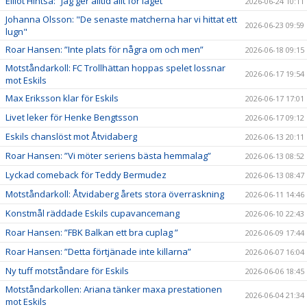
Elliot Hintsa: ”Jag ger alltid allt för laget”
2026-06-24 10:11
Johanna Olsson: "De senaste matcherna har vi hittat ett
2026-06-23 09:59
lugn"
Roar Hansen: ”Inte plats för några om och men”
2026-06-18 09:15
Motståndarkoll: FC Trollhättan hoppas spelet lossnar
2026-06-17 19:54
mot Eskils
Max Eriksson klar för Eskils
2026-06-17 17:01
Livet leker för Henke Bengtsson
2026-06-17 09:12
Eskils chanslöst mot Åtvidaberg
2026-06-13 20:11
Roar Hansen: ”Vi möter seriens bästa hemmalag”
2026-06-13 08:52
Lyckad comeback för Teddy Bermudez
2026-06-13 08:47
Motståndarkoll: Åtvidaberg årets stora överraskning
2026-06-11 14:46
Konstmål räddade Eskils cupavancemang
2026-06-10 22:43
Roar Hansen: ”FBK Balkan ett bra cuplag ”
2026-06-09 17:44
Roar Hansen: ”Detta förtjänade inte killarna”
2026-06-07 16:04
Ny tuff motståndare för Eskils
2026-06-06 18:45
Motståndarkollen: Ariana tänker maxa prestationen
2026-06-04 21:34
mot Eskils