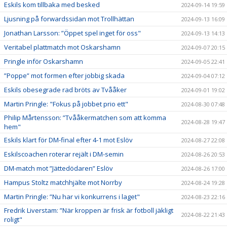
Eskils kom tillbaka med besked
2024-09-14 19:59
Ljusning på forwardssidan mot Trollhättan
2024-09-13 16:09
Jonathan Larsson: ”Öppet spel inget för oss"
2024-09-13 14:13
Veritabel plattmatch mot Oskarshamn
2024-09-07 20:15
Pringle inför Oskarshamn
2024-09-05 22:41
”Poppe” mot formen efter jobbig skada
2024-09-04 07:12
Eskils obesegrade rad bröts av Tvååker
2024-09-01 19:02
Martin Pringle: "Fokus på jobbet prio ett"
2024-08-30 07:48
Philip Mårtensson: ”Tvååkermatchen som att komma
2024-08-28 19:47
hem"
Eskils klart för DM-final efter 4-1 mot Eslöv
2024-08-27 22:08
Eskilscoachen roterar rejält i DM-semin
2024-08-26 20:53
DM-match mot ”Jättedödaren” Eslöv
2024-08-26 17:00
Hampus Stoltz matchhjälte mot Norrby
2024-08-24 19:28
Martin Pringle: ”Nu har vi konkurrens i laget"
2024-08-23 22:16
Fredrik Liverstam: ”När kroppen är frisk är fotboll jäkligt
2024-08-22 21:43
roligt"