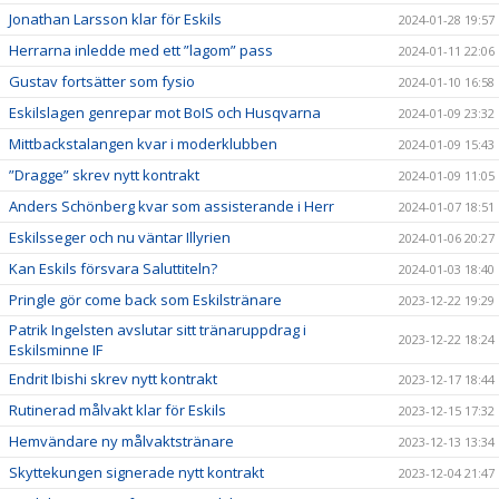
Jonathan Larsson klar för Eskils
2024-01-28 19:57
Herrarna inledde med ett ”lagom” pass
2024-01-11 22:06
Gustav fortsätter som fysio
2024-01-10 16:58
Eskilslagen genrepar mot BoIS och Husqvarna
2024-01-09 23:32
Mittbackstalangen kvar i moderklubben
2024-01-09 15:43
”Dragge” skrev nytt kontrakt
2024-01-09 11:05
Anders Schönberg kvar som assisterande i Herr
2024-01-07 18:51
Eskilsseger och nu väntar Illyrien
2024-01-06 20:27
Kan Eskils försvara Saluttiteln?
2024-01-03 18:40
Pringle gör come back som Eskilstränare
2023-12-22 19:29
Patrik Ingelsten avslutar sitt tränaruppdrag i
2023-12-22 18:24
Eskilsminne IF
Endrit Ibishi skrev nytt kontrakt
2023-12-17 18:44
Rutinerad målvakt klar för Eskils
2023-12-15 17:32
Hemvändare ny målvaktstränare
2023-12-13 13:34
Skyttekungen signerade nytt kontrakt
2023-12-04 21:47