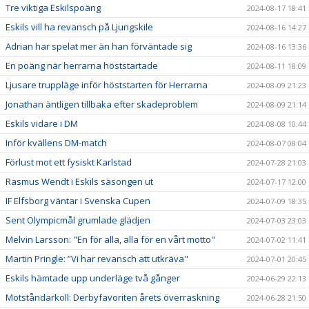
Tre viktiga Eskilspoäng
2024-08-17 18:41
Eskils vill ha revansch på Ljungskile
2024-08-16 14:27
Adrian har spelat mer än han förväntade sig
2024-08-16 13:36
En poäng när herrarna höststartade
2024-08-11 18:09
Ljusare truppläge inför höststarten för Herrarna
2024-08-09 21:23
Jonathan äntligen tillbaka efter skadeproblem
2024-08-09 21:14
Eskils vidare i DM
2024-08-08 10:44
Inför kvällens DM-match
2024-08-07 08:04
Förlust mot ett fysiskt Karlstad
2024-07-28 21:03
Rasmus Wendt i Eskils säsongen ut
2024-07-17 12:00
IF Elfsborg väntar i Svenska Cupen
2024-07-09 18:35
Sent Olympicmål grumlade glädjen
2024-07-03 23:03
Melvin Larsson: "En för alla, alla för en vårt motto"
2024-07-02 11:41
Martin Pringle: ”Vi har revansch att utkräva"
2024-07-01 20:45
Eskils hämtade upp underläge två gånger
2024-06-29 22:13
Motståndarkoll: Derbyfavoriten årets överraskning
2024-06-28 21:50