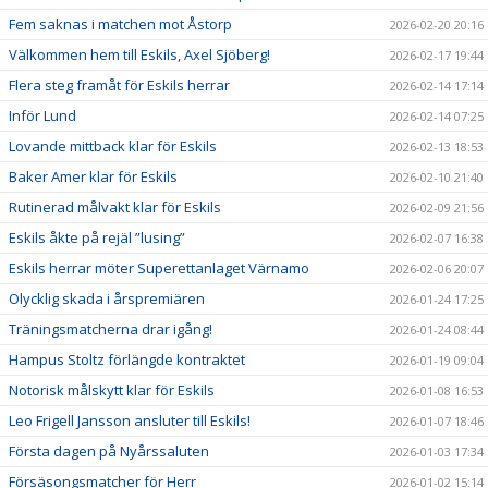
Fem saknas i matchen mot Åstorp
2026-02-20 20:16
Välkommen hem till Eskils, Axel Sjöberg!
2026-02-17 19:44
Flera steg framåt för Eskils herrar
2026-02-14 17:14
Inför Lund
2026-02-14 07:25
Lovande mittback klar för Eskils
2026-02-13 18:53
Baker Amer klar för Eskils
2026-02-10 21:40
Rutinerad målvakt klar för Eskils
2026-02-09 21:56
Eskils åkte på rejäl ”lusing”
2026-02-07 16:38
Eskils herrar möter Superettanlaget Värnamo
2026-02-06 20:07
Olycklig skada i årspremiären
2026-01-24 17:25
Träningsmatcherna drar igång!
2026-01-24 08:44
Hampus Stoltz förlängde kontraktet
2026-01-19 09:04
Notorisk målskytt klar för Eskils
2026-01-08 16:53
Leo Frigell Jansson ansluter till Eskils!
2026-01-07 18:46
Första dagen på Nyårssaluten
2026-01-03 17:34
Försäsongsmatcher för Herr
2026-01-02 15:14