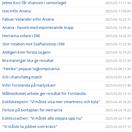
Jetmir Koci får chansen i seniorlaget
2025-05-17 11:54
Izet inför Ariana
2025-05-17 00:09
Fabian Velander inför Ariana
2025-05-16 23:51
Ariana - favorit med imponerande trupp
2025-05-15 09:42
Herrarna vidare i DM
2025-05-14 22:29
Stor rotation mot Staffanstorp i DM
2025-05-13 22:50
Äntligen kom första segern
2025-05-10 19:29
Bra träningar ska ge resultat
2025-05-10 07:28
"Henke" peppar lagkompisarna
2025-05-08 21:28
0-0 i chansfattig match
2025-05-03 16:49
Inför Torslanda på Harlyckan!
2025-05-03 07:48
Målmedvetet arbete ger resultat för Torslanda
2025-05-02 12:16
Eskilskeepern: "VI måste visa mer smartness och kyla"
2025-04-30 18:20
Förlust på bortaplan för Herrarna
2025-04-26 19:23
Eskilscoachen: "Vi måste alla steppa upp nu"
2025-04-26 11:49
"Vi måste ta jobbet som krävs"
2025-04-26 07:12