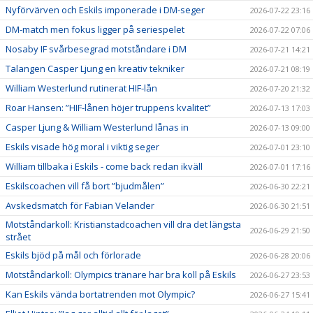
Nyförvärven och Eskils imponerade i DM-seger
2026-07-22 23:16
DM-match men fokus ligger på seriespelet
2026-07-22 07:06
Nosaby IF svårbesegrad motståndare i DM
2026-07-21 14:21
Talangen Casper Ljung en kreativ tekniker
2026-07-21 08:19
William Westerlund rutinerat HIF-lån
2026-07-20 21:32
Roar Hansen: ”HIF-lånen höjer truppens kvalitet”
2026-07-13 17:03
Casper Ljung & William Westerlund lånas in
2026-07-13 09:00
Eskils visade hög moral i viktig seger
2026-07-01 23:10
William tillbaka i Eskils - come back redan ikväll
2026-07-01 17:16
Eskilscoachen vill få bort ”bjudmålen”
2026-06-30 22:21
Avskedsmatch för Fabian Velander
2026-06-30 21:51
Motståndarkoll: Kristianstadcoachen vill dra det längsta
2026-06-29 21:50
strået
Eskils bjöd på mål och förlorade
2026-06-28 20:06
Motståndarkoll: Olympics tränare har bra koll på Eskils
2026-06-27 23:53
Kan Eskils vända bortatrenden mot Olympic?
2026-06-27 15:41