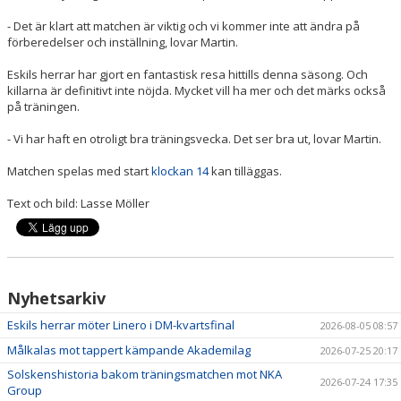
- Det är klart att matchen är viktig och vi kommer inte att ändra på
förberedelser och inställning, lovar Martin.
Eskils herrar har gjort en fantastisk resa hittills denna säsong. Och
killarna är definitivt inte nöjda. Mycket vill ha mer och det märks också
på träningen.
- Vi har haft en otroligt bra träningsvecka. Det ser bra ut, lovar Martin.
Matchen spelas med start
klockan 14
kan tilläggas.
Text och bild: Lasse Möller
Nyhetsarkiv
Eskils herrar möter Linero i DM-kvartsfinal
2026-08-05 08:57
Målkalas mot tappert kämpande Akademilag
2026-07-25 20:17
Solskenshistoria bakom träningsmatchen mot NKA
2026-07-24 17:35
Group