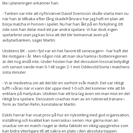
lite i planeringen erkänner han.
- Tanken var inte att nyförvärvet David Svensson skulle starta men nu
när han är tillbaka efter lång skadefrånvaro har jag haft en plan att
börja matcha in honom i spelet. Nu har han åkt på en förkylning. Ett
öde som han delar med ett par andra spelare. Vi har dock ingen
spelarbrist utan jag kan lova att det blir bemannat även på
avbytarbänken, säger Martin.
Utsiktens BK - som i fjol var en het favorit till seriesegern - har haft det
lite motigare i år. Men någon risk att man ska hamna i bottenregionen
är det nog ändå inte. Under hösten har det dessutom lossnat betydligt
och senast vände man 0-1 till seger 2-1 mot Oddevold borta i matchens
sista minuter.
- Vi är medvetna om att det blir en oerhört svår match. Det var riktigt
tufft i våras när vi vann där uppe med 1-0 och det kommer inte att bli
enklare på Harlyckan. Utsikten har ett bra lag även om man mist en del
riktigt bra spelare. Dessutom coachas man av en rutinerad tränare i
form av Stefan Rehn, konstaterar Martin.
Eskils herrar har visat prov på hur en nykomling med god organisation,
inställning och kvalitet kan överraska i serien. Hur gärna man än
snackar om en match i taget är detta faktiskt en viktig uppgörelse som
kan bidra ytterligare till att säkra en plats i den absoluta toppen.