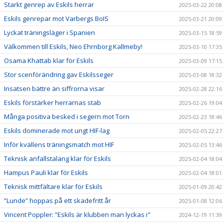
Starkt genrep av Eskils herrar
2025-03-22 20:08
Eskils genrepar mot Varbergs BoIS
2025-03-21 20:09
Lyckat träningsläger i Spanien
2025-03-15 18:59
Välkommen till Eskils, Neo Ehrnborg Kallmeby!
2025-03-10 17:35
Osama Khattab klar för Eskils
2025-03-09 17:15
Stor scenförändring gav Eskilsseger
2025-03-08 18:32
Insatsen bättre än siffrorna visar
2025-02-28 22:16
Eskils förstärker herrarnas stab
2025-02-26 19:04
Många positiva besked i segern mot Torn
2025-02-23 18:46
Eskils dominerade mot ungt HIF-lag
2025-02-05 22:27
Inför kvällens träningsmatch mot HIF
2025-02-05 13:46
Teknisk anfallstalang klar för Eskils
2025-02-04 18:04
Hampus Pauli klar för Eskils
2025-02-04 18:01
Teknisk mittfältare klar för Eskils
2025-01-09 20:42
”Lunde” hoppas på ett skadefritt år
2025-01-08 12:06
Vincent Poppler: ”Eskils är klubben man lyckas i"
2024-12-19 11:39