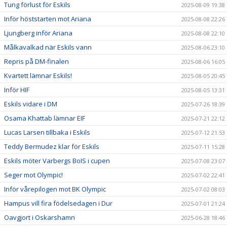
Tung förlust för Eskils
2025-08-09 19:38
Inför höststarten mot Ariana
2025-08-08 22:26
Ljungberg inför Ariana
2025-08-08 22:10
Målkavalkad när Eskils vann
2025-08-06 23:10
Repris på DM-finalen
2025-08-06 16:05
Kvartett lämnar Eskils!
2025-08-05 20:45
Inför HIF
2025-08-05 13:31
Eskils vidare i DM
2025-07-26 18:39
Osama Khattab lämnar EIF
2025-07-21 22:12
Lucas Larsen tillbaka i Eskils
2025-07-12 21:53
Teddy Bermudez klar för Eskils
2025-07-11 15:28
Eskils möter Varbergs BoIS i cupen
2025-07-08 23:07
Seger mot Olympic!
2025-07-02 22:41
Inför vårepilogen mot BK Olympic
2025-07-02 08:03
Hampus vill fira födelsedagen i Dur
2025-07-01 21:24
Oavgjort i Oskarshamn
2025-06-28 18:46