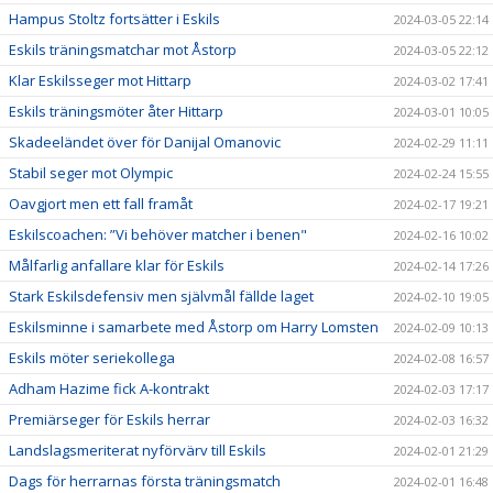
Hampus Stoltz fortsätter i Eskils
2024-03-05 22:14
Eskils träningsmatchar mot Åstorp
2024-03-05 22:12
Klar Eskilsseger mot Hittarp
2024-03-02 17:41
Eskils träningsmöter åter Hittarp
2024-03-01 10:05
Skadeeländet över för Danijal Omanovic
2024-02-29 11:11
Stabil seger mot Olympic
2024-02-24 15:55
Oavgjort men ett fall framåt
2024-02-17 19:21
Eskilscoachen: ”Vi behöver matcher i benen"
2024-02-16 10:02
Målfarlig anfallare klar för Eskils
2024-02-14 17:26
Stark Eskilsdefensiv men självmål fällde laget
2024-02-10 19:05
Eskilsminne i samarbete med Åstorp om Harry Lomsten
2024-02-09 10:13
Eskils möter seriekollega
2024-02-08 16:57
Adham Hazime fick A-kontrakt
2024-02-03 17:17
Premiärseger för Eskils herrar
2024-02-03 16:32
Landslagsmeriterat nyförvärv till Eskils
2024-02-01 21:29
Dags för herrarnas första träningsmatch
2024-02-01 16:48