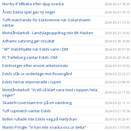
Norrby IF tillbaka efter djup svacka
2024-06-07 18:29
Årets bästa spel gav ny seger
2024-06-01 19:15
Tufft matchande för Eskilsminne när Oskarshamn
2024-05-31 15:13
väntar
Motståndarkoll - Landslagsuppdrag stör BK Häcken
2024-05-31 14:52
Adhams satsning ger resultat
2024-05-30 10:00
”AP” matchhjälte när Eskils vann i DM
2024-05-30 07:55
FC Trelleborg väntar Eskils i DM
2024-05-28 10:42
Eskilsseger efter enorm arbetsinsats
2024-05-25 16:33
Eskils slår ur underläge mot Rosengård
2024-05-23 22:37
Eskils herrar imponerade i cupen
2024-05-23 08:50
Motståndarkoll: ”Vi vill så klart vara med i toppen hela
2024-05-22 11:53
vägen”
Skadefri Liverstam tror på en vändning
2024-05-22 11:15
Tuff cupmatch väntar Eskils
2024-05-21 10:56
Bollen rullade inte Eskils väg på Harlyckan
2024-05-18 20:41
Martin Pringle: ”Vi kan inte snacka oss ur detta"
2024-05-17 07:00