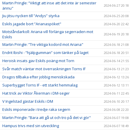
Martin Pringle: ”Viktigt att inse att det inte är semester
2024-06-27 20:18
ännu"
Jiu jitsu nycken till ”Andys” styrka
2024-06-25 20:08
Eskils jagade bort ”Arianaspöket"
2024-06-20 22:42
Motståndarkoll: Ariana vill förlänga segerraden mot
2024-06-19 20:18
Eskils
Martin Pringle: ”Tre viktiga kodord mot Ariana"
2024-06-18 21:08
Endrit Ibishi - ”hjälpgumman” som tänker på laget
2024-06-18 20:51
Heroisk insats gav Eskils poäng mot Torn
2024-06-14 21:55
Svår match väntar mot överraskningen Torns IF
2024-06-13 21:23
Dragos tillbaka efter jobbig meniskskada
2024-06-12 13:26
Superbygget Torns IF - ett starkt hemmalag
2024-06-12 13:11
Hat trick av Viktor Åkerman i DM-seger
2024-06-11 22:45
V Ingelstad gästar Eskils i DM
2024-06-10 20:17
Eskils imponerade i tredje raka segern
2024-06-08 22:20
Martin Pringle: ”Bara att gå ut och tro på det vi gör"
2024-06-07 19:08
Hampus trivs med sin utveckling
2024-06-07 18:49