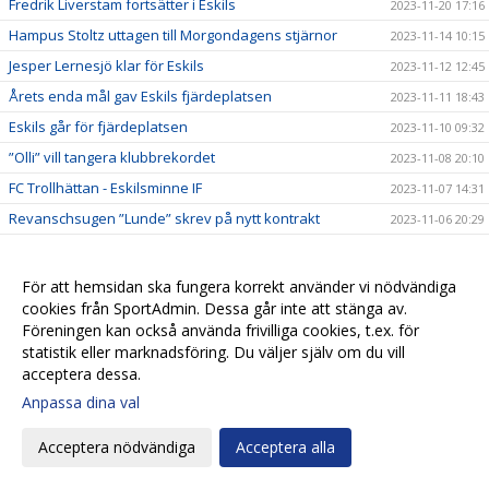
Fredrik Liverstam fortsätter i Eskils
2023-11-20 17:16
Hampus Stoltz uttagen till Morgondagens stjärnor
2023-11-14 10:15
Jesper Lernesjö klar för Eskils
2023-11-12 12:45
Årets enda mål gav Eskils fjärdeplatsen
2023-11-11 18:43
Eskils går för fjärdeplatsen
2023-11-10 09:32
”Olli” vill tangera klubbrekordet
2023-11-08 20:10
FC Trollhättan - Eskilsminne IF
2023-11-07 14:31
Revanschsugen ”Lunde” skrev på nytt kontrakt
2023-11-06 20:29
Johan Albin uttagen till Morgondagens stjärnor
2023-11-06 17:54
Seger mot Lunds BK i sista hemmamatchen
2023-11-05 17:24
För att hemsidan ska fungera korrekt använder vi nödvändiga
cookies från SportAdmin. Dessa går inte att stänga av.
Reinholdsson tillbaka i skadedrabbat Eskils
2023-11-03 09:57
Föreningen kan också använda frivilliga cookies, t.ex. för
Imponerande säsong av ”Bobbe"
2023-11-01 20:54
statistik eller marknadsföring. Du väljer själv om du vill
Ingen tvekan för Casper Seger
2023-10-31 21:00
acceptera dessa.
Eskilsminne IF - Lunds BK
Anpassa dina val
2023-10-30 13:10
Eskilscoachen: ”Vi förtjänade inte förlora"
2023-10-29 19:16
Acceptera nödvändiga
Acceptera alla
Lagkaptenen signerade nytt kontrakt
2023-10-28 20:26