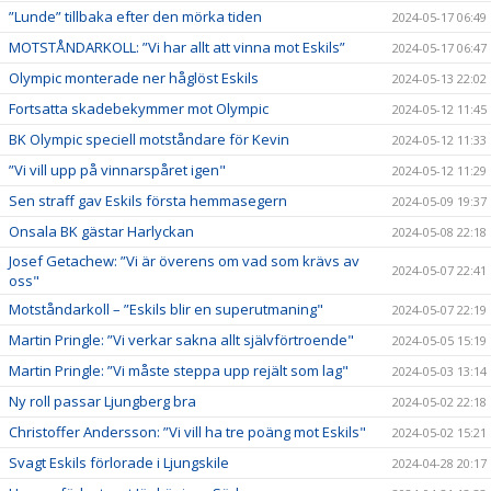
”Lunde” tillbaka efter den mörka tiden
2024-05-17 06:49
MOTSTÅNDARKOLL: ”Vi har allt att vinna mot Eskils”
2024-05-17 06:47
Olympic monterade ner håglöst Eskils
2024-05-13 22:02
Fortsatta skadebekymmer mot Olympic
2024-05-12 11:45
BK Olympic speciell motståndare för Kevin
2024-05-12 11:33
”Vi vill upp på vinnarspåret igen"
2024-05-12 11:29
Sen straff gav Eskils första hemmasegern
2024-05-09 19:37
Onsala BK gästar Harlyckan
2024-05-08 22:18
Josef Getachew: ”Vi är överens om vad som krävs av
2024-05-07 22:41
oss"
Motståndarkoll – ”Eskils blir en superutmaning"
2024-05-07 22:19
Martin Pringle: ”Vi verkar sakna allt självförtroende"
2024-05-05 15:19
Martin Pringle: ”Vi måste steppa upp rejält som lag"
2024-05-03 13:14
Ny roll passar Ljungberg bra
2024-05-02 22:18
Christoffer Andersson: ”Vi vill ha tre poäng mot Eskils"
2024-05-02 15:21
Svagt Eskils förlorade i Ljungskile
2024-04-28 20:17