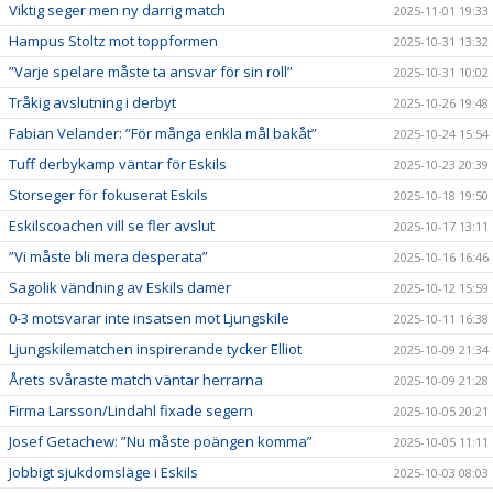
Viktig seger men ny darrig match
2025-11-01 19:33
Hampus Stoltz mot toppformen
2025-10-31 13:32
”Varje spelare måste ta ansvar för sin roll”
2025-10-31 10:02
Tråkig avslutning i derbyt
2025-10-26 19:48
Fabian Velander: ”För många enkla mål bakåt”
2025-10-24 15:54
Tuff derbykamp väntar för Eskils
2025-10-23 20:39
Storseger för fokuserat Eskils
2025-10-18 19:50
Eskilscoachen vill se fler avslut
2025-10-17 13:11
”Vi måste bli mera desperata”
2025-10-16 16:46
Sagolik vändning av Eskils damer
2025-10-12 15:59
0-3 motsvarar inte insatsen mot Ljungskile
2025-10-11 16:38
Ljungskilematchen inspirerande tycker Elliot
2025-10-09 21:34
Årets svåraste match väntar herrarna
2025-10-09 21:28
Firma Larsson/Lindahl fixade segern
2025-10-05 20:21
Josef Getachew: ”Nu måste poängen komma”
2025-10-05 11:11
Jobbigt sjukdomsläge i Eskils
2025-10-03 08:03