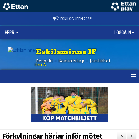
ESKILSCUPEN 2026!
HERR
LOGGA IN
Eskilsminne IF
Respekt – Kamratskap – Jämlikhet
Herr A
HEM
KALENDER
NYHETER
TRUPPEN
Förkylningar härjar inför mötet
<
>