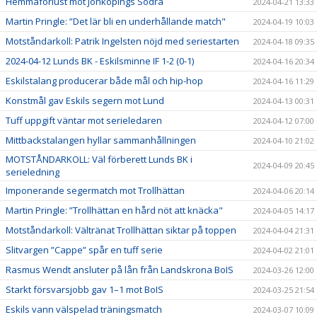
Hemmaförlust mot Jönköpings Södra
2024-04-21 13:33
Martin Pringle: ”Det lär bli en underhållande match"
2024-04-19 10:03
Motståndarkoll: Patrik Ingelsten nöjd med seriestarten
2024-04-18 09:35
2024-04-12 Lunds BK - Eskilsminne IF 1-2 (0-1)
2024-04-16 20:34
Eskilstalang producerar både mål och hip-hop
2024-04-16 11:29
Konstmål gav Eskils segern mot Lund
2024-04-13 00:31
Tuff uppgift väntar mot serieledaren
2024-04-12 07:00
Mittbackstalangen hyllar sammanhållningen
2024-04-10 21:02
MOTSTÅNDARKOLL: Väl förberett Lunds BK i
2024-04-09 20:45
serieledning
Imponerande segermatch mot Trollhättan
2024-04-06 20:14
Martin Pringle: ”Trollhättan en hård nöt att knäcka"
2024-04-05 14:17
Motståndarkoll: Vältränat Trollhättan siktar på toppen
2024-04-04 21:31
Slitvargen ”Cappe” spår en tuff serie
2024-04-02 21:01
Rasmus Wendt ansluter på lån från Landskrona BoIS
2024-03-26 12:00
Starkt försvarsjobb gav 1–1 mot BoIS
2024-03-25 21:54
Eskils vann välspelad träningsmatch
2024-03-07 10:09