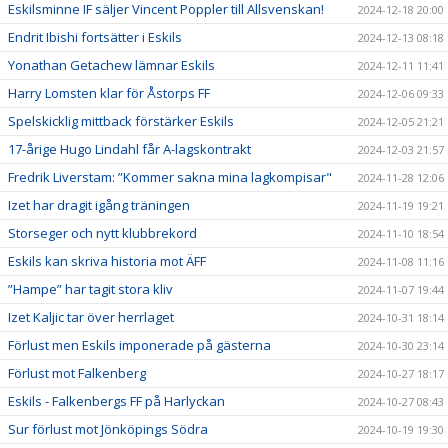
Eskilsminne IF säljer Vincent Poppler till Allsvenskan!
2024-12-18 20:00
Endrit Ibishi fortsätter i Eskils
2024-12-13 08:18
Yonathan Getachew lämnar Eskils
2024-12-11 11:41
Harry Lomsten klar för Åstorps FF
2024-12-06 09:33
Spelskicklig mittback förstärker Eskils
2024-12-05 21:21
17-årige Hugo Lindahl får A-lagskontrakt
2024-12-03 21:57
Fredrik Liverstam: ”Kommer sakna mina lagkompisar"
2024-11-28 12:06
Izet har dragit igång träningen
2024-11-19 19:21
Storseger och nytt klubbrekord
2024-11-10 18:54
Eskils kan skriva historia mot ÄFF
2024-11-08 11:16
”Hampe” har tagit stora kliv
2024-11-07 19:44
Izet Kaljic tar över herrlaget
2024-10-31 18:14
Förlust men Eskils imponerade på gästerna
2024-10-30 23:14
Förlust mot Falkenberg
2024-10-27 18:17
Eskils - Falkenbergs FF på Harlyckan
2024-10-27 08:43
Sur förlust mot Jönköpings Södra
2024-10-19 19:30