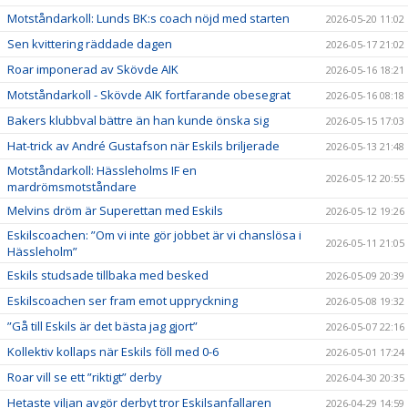
Motståndarkoll: Lunds BK:s coach nöjd med starten
2026-05-20 11:02
Sen kvittering räddade dagen
2026-05-17 21:02
Roar imponerad av Skövde AIK
2026-05-16 18:21
Motståndarkoll - Skövde AIK fortfarande obesegrat
2026-05-16 08:18
Bakers klubbval bättre än han kunde önska sig
2026-05-15 17:03
Hat-trick av André Gustafson när Eskils briljerade
2026-05-13 21:48
Motståndarkoll: Hässleholms IF en
2026-05-12 20:55
mardrömsmotståndare
Melvins dröm är Superettan med Eskils
2026-05-12 19:26
Eskilscoachen: ”Om vi inte gör jobbet är vi chanslösa i
2026-05-11 21:05
Hässleholm”
Eskils studsade tillbaka med besked
2026-05-09 20:39
Eskilscoachen ser fram emot uppryckning
2026-05-08 19:32
”Gå till Eskils är det bästa jag gjort”
2026-05-07 22:16
Kollektiv kollaps när Eskils föll med 0-6
2026-05-01 17:24
Roar vill se ett ”riktigt” derby
2026-04-30 20:35
Hetaste viljan avgör derbyt tror Eskilsanfallaren
2026-04-29 14:59