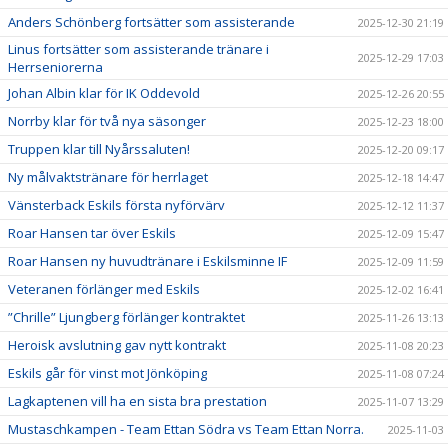
Anders Schönberg fortsätter som assisterande
2025-12-30 21:19
Linus fortsätter som assisterande tränare i
2025-12-29 17:03
Herrseniorerna
Johan Albin klar för IK Oddevold
2025-12-26 20:55
Norrby klar för två nya säsonger
2025-12-23 18:00
Truppen klar till Nyårssaluten!
2025-12-20 09:17
Ny målvaktstränare för herrlaget
2025-12-18 14:47
Vänsterback Eskils första nyförvärv
2025-12-12 11:37
Roar Hansen tar över Eskils
2025-12-09 15:47
Roar Hansen ny huvudtränare i Eskilsminne IF
2025-12-09 11:59
Veteranen förlänger med Eskils
2025-12-02 16:41
”Chrille” Ljungberg förlänger kontraktet
2025-11-26 13:13
Heroisk avslutning gav nytt kontrakt
2025-11-08 20:23
Eskils går för vinst mot Jönköping
2025-11-08 07:24
Lagkaptenen vill ha en sista bra prestation
2025-11-07 13:29
Mustaschkampen - Team Ettan Södra vs Team Ettan Norra.
2025-11-03