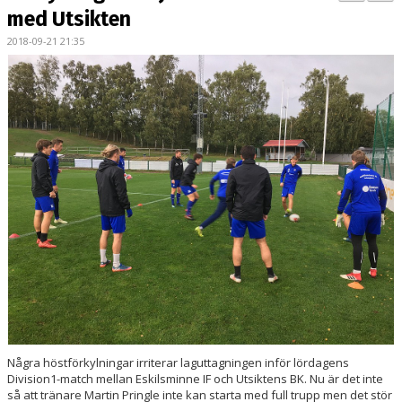
BILDGALLERI
med Utsikten
2018-09-21 21:35
KONTAKT
MATCHER
ETTAN SÖDRA
Några höstförkylningar irriterar laguttagningen inför lördagens
Division1-match mellan Eskilsminne IF och Utsiktens BK. Nu är det inte
så att tränare Martin Pringle inte kan starta med full trupp men det stör