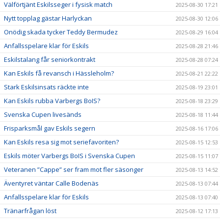
Välförtjänt Eskilsseger i fysisk match
2025-08-30 17:21
Nytt topplag gästar Harlyckan
2025-08-30 12:06
Onödig skada tycker Teddy Bermudez
2025-08-29 16:04
Anfallsspelare klar för Eskils
2025-08-28 21:46
Eskilstalang får seniorkontrakt
2025-08-28 07:24
Kan Eskils få revansch i Hässleholm?
2025-08-21 22:22
Stark Eskilsinsats räckte inte
2025-08-19 23:01
Kan Eskils rubba Varbergs BoIS?
2025-08-18 23:29
Svenska Cupen livesänds
2025-08-18 11:44
Frisparksmål gav Eskils segern
2025-08-16 17:06
Kan Eskils resa sig mot seriefavoriten?
2025-08-15 12:53
Eskils möter Varbergs BoIS i Svenska Cupen
2025-08-15 11:07
Veteranen ”Cappe” ser fram mot fler säsonger
2025-08-13 14:52
Äventyret väntar Calle Bodenäs
2025-08-13 07:44
Anfallsspelare klar för Eskils
2025-08-13 07:40
Tränarfrågan löst
2025-08-12 17:13