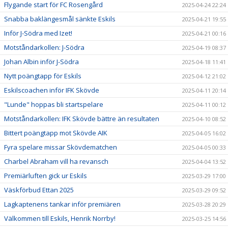
Flygande start för FC Rosengård
2025-04-24 22:24
Snabba baklängesmål sänkte Eskils
2025-04-21 19:55
Inför J-Södra med Izet!
2025-04-21 00:16
Motståndarkollen: J-Södra
2025-04-19 08:37
Johan Albin inför J-Södra
2025-04-18 11:41
Nytt poängtapp för Eskils
2025-04-12 21:02
Eskilscoachen inför IFK Skövde
2025-04-11 20:14
"Lunde" hoppas bli startspelare
2025-04-11 00:12
Motståndarkollen: IFK Skövde bättre än resultaten
2025-04-10 08:52
Bittert poängtapp mot Skövde AIK
2025-04-05 16:02
Fyra spelare missar Skövdematchen
2025-04-05 00:33
Charbel Abraham vill ha revansch
2025-04-04 13:52
Premiärluften gick ur Eskils
2025-03-29 17:00
Väskförbud Ettan 2025
2025-03-29 09:52
Lagkaptenens tankar inför premiären
2025-03-28 20:29
Välkommen till Eskils, Henrik Norrby!
2025-03-25 14:56