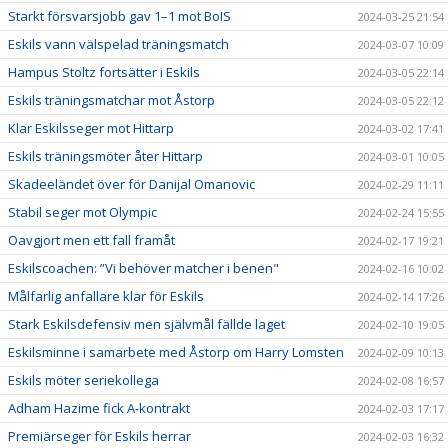
Starkt försvarsjobb gav 1–1 mot BoIS
2024-03-25 21:54
Eskils vann välspelad träningsmatch
2024-03-07 10:09
Hampus Stoltz fortsätter i Eskils
2024-03-05 22:14
Eskils träningsmatchar mot Åstorp
2024-03-05 22:12
Klar Eskilsseger mot Hittarp
2024-03-02 17:41
Eskils träningsmöter åter Hittarp
2024-03-01 10:05
Skadeeländet över för Danijal Omanovic
2024-02-29 11:11
Stabil seger mot Olympic
2024-02-24 15:55
Oavgjort men ett fall framåt
2024-02-17 19:21
Eskilscoachen: ”Vi behöver matcher i benen"
2024-02-16 10:02
Målfarlig anfallare klar för Eskils
2024-02-14 17:26
Stark Eskilsdefensiv men självmål fällde laget
2024-02-10 19:05
Eskilsminne i samarbete med Åstorp om Harry Lomsten
2024-02-09 10:13
Eskils möter seriekollega
2024-02-08 16:57
Adham Hazime fick A-kontrakt
2024-02-03 17:17
Premiärseger för Eskils herrar
2024-02-03 16:32