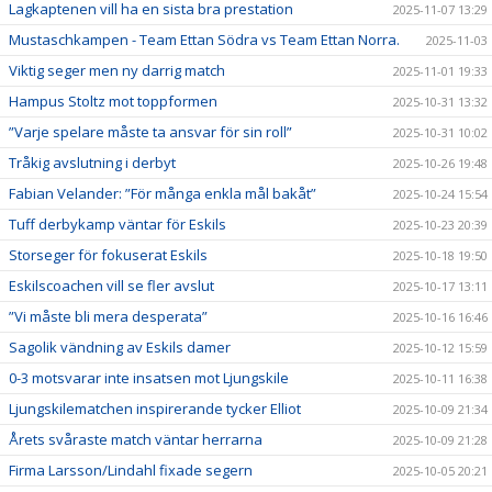
Lagkaptenen vill ha en sista bra prestation
2025-11-07 13:29
Mustaschkampen - Team Ettan Södra vs Team Ettan Norra.
2025-11-03
Viktig seger men ny darrig match
2025-11-01 19:33
Hampus Stoltz mot toppformen
2025-10-31 13:32
”Varje spelare måste ta ansvar för sin roll”
2025-10-31 10:02
Tråkig avslutning i derbyt
2025-10-26 19:48
Fabian Velander: ”För många enkla mål bakåt”
2025-10-24 15:54
Tuff derbykamp väntar för Eskils
2025-10-23 20:39
Storseger för fokuserat Eskils
2025-10-18 19:50
Eskilscoachen vill se fler avslut
2025-10-17 13:11
”Vi måste bli mera desperata”
2025-10-16 16:46
Sagolik vändning av Eskils damer
2025-10-12 15:59
0-3 motsvarar inte insatsen mot Ljungskile
2025-10-11 16:38
Ljungskilematchen inspirerande tycker Elliot
2025-10-09 21:34
Årets svåraste match väntar herrarna
2025-10-09 21:28
Firma Larsson/Lindahl fixade segern
2025-10-05 20:21