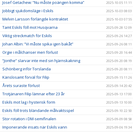
Josef Getachew: ”Nu måste poängen komma”
2025-10-05 11:11
Jobbigt sjukdomsläge i Eskils
2025-10-03 08:03
Melvin Larsson förlängde kontraktet
2025-10-03 07:55
Tamt Eskils föll mot Husqvarna
2025-09-28 12:09
Viktig streckmatch för Eskils
2025-09-26 14:27
Johan Albin: ”Vi måste spika igen bakåt”
2025-09-26 08:11
Orgie i målchanser men förlust
2025-09-20 16:44
”Jonthe” slarvar inte med sin hjärnskakning
2025-09-20 08:19
Schönberg inför Torslanda
2025-09-20 08:11
Känslosamt förväl för Filip
2025-09-15 11:26
Årets suraste förlust
2025-09-14 20:42
Trotjänaren Filip lämnar efter 23 år
2025-09-13 17:00
Eskils mot lag i hysterisk form
2025-09-13 10:00
Eskils föll trots bländande målvaktsspel
2025-09-10 22:50
Stor rotation i DM-semifinalen
2025-09-09 08:58
Imponerande insats när Eskils vann
2025-09-06 19:34