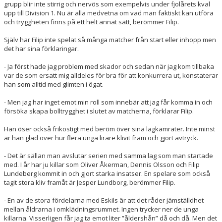
grupp blir inte stirrig och nervös som exempelvis under fjolårets kval
upp till Division 1. Nu är alla medvetna om vad man faktiskt kan utföra
och tryggheten finns på ett helt annat sätt, berömmer Filip.
Själv har Filip inte spelat så många matcher från start eller inhopp men
det har sina förklaringar.
- Ja först hade jag problem med skador och sedan när jag kom tillbaka
var de som ersatt mig alldeles för bra för att konkurrera ut, konstaterar
han som alltid med glimten i ögat.
- Men jag har inget emot min roll som innebär att jag får komma in och
försöka skapa bolltrygghet i slutet av matcherna, förklarar Filip.
Han öser också frikostigt med beröm över sina lagkamrater. Inte minst
är han glad över hur flera unga lirare klivit fram och gjort avtryck.
- Det är sällan man avslutar serien med samma lag som man startade
med. I år har ju killar som Oliver Åkerman, Dennis Olsson och Filip
Lundeberg kommit in och gjort starka insatser. En spelare som också
tagit stora kliv framåt är Jesper Lundborg, berömmer Filip.
- En av de stora fördelarna med Eskils är att det råder jämställdhet
mellan åldrarna i omklädningsrummet. Ingen trycker ner de unga
killarna. Visserligen får jag ta emot liter ”åldershån” då och då. Men det