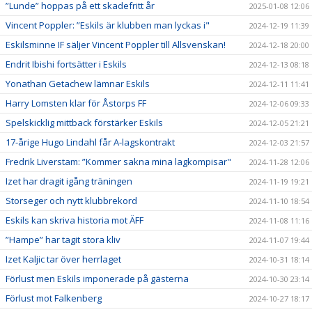
”Lunde” hoppas på ett skadefritt år
2025-01-08 12:06
Vincent Poppler: ”Eskils är klubben man lyckas i"
2024-12-19 11:39
Eskilsminne IF säljer Vincent Poppler till Allsvenskan!
2024-12-18 20:00
Endrit Ibishi fortsätter i Eskils
2024-12-13 08:18
Yonathan Getachew lämnar Eskils
2024-12-11 11:41
Harry Lomsten klar för Åstorps FF
2024-12-06 09:33
Spelskicklig mittback förstärker Eskils
2024-12-05 21:21
17-årige Hugo Lindahl får A-lagskontrakt
2024-12-03 21:57
Fredrik Liverstam: ”Kommer sakna mina lagkompisar"
2024-11-28 12:06
Izet har dragit igång träningen
2024-11-19 19:21
Storseger och nytt klubbrekord
2024-11-10 18:54
Eskils kan skriva historia mot ÄFF
2024-11-08 11:16
”Hampe” har tagit stora kliv
2024-11-07 19:44
Izet Kaljic tar över herrlaget
2024-10-31 18:14
Förlust men Eskils imponerade på gästerna
2024-10-30 23:14
Förlust mot Falkenberg
2024-10-27 18:17