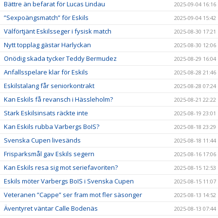
Bättre än befarat för Lucas Lindau
2025-09-04 16:16
”Sexpoängsmatch” för Eskils
2025-09-04 15:42
Välförtjänt Eskilsseger i fysisk match
2025-08-30 17:21
Nytt topplag gästar Harlyckan
2025-08-30 12:06
Onödig skada tycker Teddy Bermudez
2025-08-29 16:04
Anfallsspelare klar för Eskils
2025-08-28 21:46
Eskilstalang får seniorkontrakt
2025-08-28 07:24
Kan Eskils få revansch i Hässleholm?
2025-08-21 22:22
Stark Eskilsinsats räckte inte
2025-08-19 23:01
Kan Eskils rubba Varbergs BoIS?
2025-08-18 23:29
Svenska Cupen livesänds
2025-08-18 11:44
Frisparksmål gav Eskils segern
2025-08-16 17:06
Kan Eskils resa sig mot seriefavoriten?
2025-08-15 12:53
Eskils möter Varbergs BoIS i Svenska Cupen
2025-08-15 11:07
Veteranen ”Cappe” ser fram mot fler säsonger
2025-08-13 14:52
Äventyret väntar Calle Bodenäs
2025-08-13 07:44