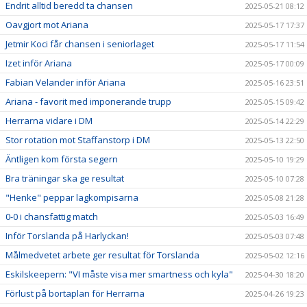
Endrit alltid beredd ta chansen
2025-05-21 08:12
Oavgjort mot Ariana
2025-05-17 17:37
Jetmir Koci får chansen i seniorlaget
2025-05-17 11:54
Izet inför Ariana
2025-05-17 00:09
Fabian Velander inför Ariana
2025-05-16 23:51
Ariana - favorit med imponerande trupp
2025-05-15 09:42
Herrarna vidare i DM
2025-05-14 22:29
Stor rotation mot Staffanstorp i DM
2025-05-13 22:50
Äntligen kom första segern
2025-05-10 19:29
Bra träningar ska ge resultat
2025-05-10 07:28
"Henke" peppar lagkompisarna
2025-05-08 21:28
0-0 i chansfattig match
2025-05-03 16:49
Inför Torslanda på Harlyckan!
2025-05-03 07:48
Målmedvetet arbete ger resultat för Torslanda
2025-05-02 12:16
Eskilskeepern: "VI måste visa mer smartness och kyla"
2025-04-30 18:20
Förlust på bortaplan för Herrarna
2025-04-26 19:23