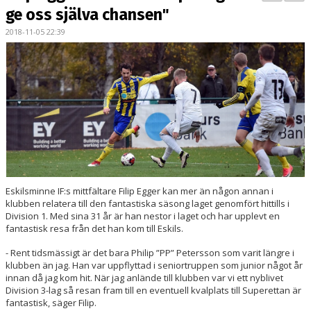
BILDGALLERI
ge oss själva chansen"
2018-11-05 22:39
KONTAKT
MATCHER
ETTAN SÖDRA
Eskilsminne IF:s mittfältare Filip Egger kan mer än någon annan i
klubben relatera till den fantastiska säsong laget genomfört hittills i
Division 1. Med sina 31 år är han nestor i laget och har upplevt en
fantastisk resa från det han kom till Eskils.
- Rent tidsmässigt är det bara Philip ”PP” Petersson som varit längre i
klubben än jag. Han var uppflyttad i seniortruppen som junior något år
innan då jag kom hit. När jag anlände till klubben var vi ett nyblivet
Division 3-lag så resan fram till en eventuell kvalplats till Superettan är
fantastisk, säger Filip.