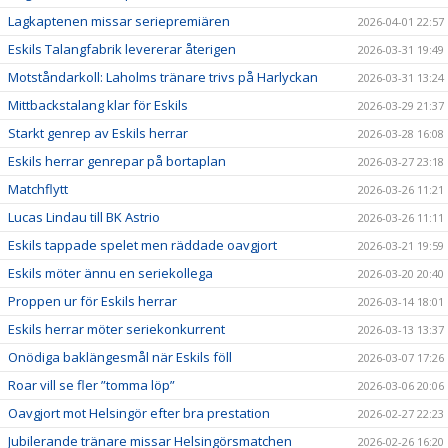
Lagkaptenen missar seriepremiären
2026-04-01 22:57
Eskils Talangfabrik levererar återigen
2026-03-31 19:49
Motståndarkoll: Laholms tränare trivs på Harlyckan
2026-03-31 13:24
Mittbackstalang klar för Eskils
2026-03-29 21:37
Starkt genrep av Eskils herrar
2026-03-28 16:08
Eskils herrar genrepar på bortaplan
2026-03-27 23:18
Matchflytt
2026-03-26 11:21
Lucas Lindau till BK Astrio
2026-03-26 11:11
Eskils tappade spelet men räddade oavgjort
2026-03-21 19:59
Eskils möter ännu en seriekollega
2026-03-20 20:40
Proppen ur för Eskils herrar
2026-03-14 18:01
Eskils herrar möter seriekonkurrent
2026-03-13 13:37
Onödiga baklängesmål när Eskils föll
2026-03-07 17:26
Roar vill se fler ”tomma löp”
2026-03-06 20:06
Oavgjort mot Helsingör efter bra prestation
2026-02-27 22:23
Jubilerande tränare missar Helsingörsmatchen
2026-02-26 16:20