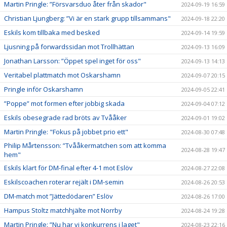
Martin Pringle: ”Försvarsduo åter från skador"
2024-09-19 16:59
Christian Ljungberg: ”Vi är en stark grupp tillsammans"
2024-09-18 22:20
Eskils kom tillbaka med besked
2024-09-14 19:59
Ljusning på forwardssidan mot Trollhättan
2024-09-13 16:09
Jonathan Larsson: ”Öppet spel inget för oss"
2024-09-13 14:13
Veritabel plattmatch mot Oskarshamn
2024-09-07 20:15
Pringle inför Oskarshamn
2024-09-05 22:41
”Poppe” mot formen efter jobbig skada
2024-09-04 07:12
Eskils obesegrade rad bröts av Tvååker
2024-09-01 19:02
Martin Pringle: "Fokus på jobbet prio ett"
2024-08-30 07:48
Philip Mårtensson: ”Tvååkermatchen som att komma
2024-08-28 19:47
hem"
Eskils klart för DM-final efter 4-1 mot Eslöv
2024-08-27 22:08
Eskilscoachen roterar rejält i DM-semin
2024-08-26 20:53
DM-match mot ”Jättedödaren” Eslöv
2024-08-26 17:00
Hampus Stoltz matchhjälte mot Norrby
2024-08-24 19:28
Martin Pringle: ”Nu har vi konkurrens i laget"
2024-08-23 22:16