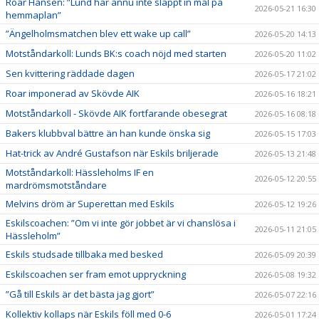
Roar Hansen: ”Lund har ännu inte släppt in mål på
2026-05-21 16:30
hemmaplan”
”Ängelholmsmatchen blev ett wake up call”
2026-05-20 14:13
Motståndarkoll: Lunds BK:s coach nöjd med starten
2026-05-20 11:02
Sen kvittering räddade dagen
2026-05-17 21:02
Roar imponerad av Skövde AIK
2026-05-16 18:21
Motståndarkoll - Skövde AIK fortfarande obesegrat
2026-05-16 08:18
Bakers klubbval bättre än han kunde önska sig
2026-05-15 17:03
Hat-trick av André Gustafson när Eskils briljerade
2026-05-13 21:48
Motståndarkoll: Hässleholms IF en
2026-05-12 20:55
mardrömsmotståndare
Melvins dröm är Superettan med Eskils
2026-05-12 19:26
Eskilscoachen: ”Om vi inte gör jobbet är vi chanslösa i
2026-05-11 21:05
Hässleholm”
Eskils studsade tillbaka med besked
2026-05-09 20:39
Eskilscoachen ser fram emot uppryckning
2026-05-08 19:32
”Gå till Eskils är det bästa jag gjort”
2026-05-07 22:16
Kollektiv kollaps när Eskils föll med 0-6
2026-05-01 17:24