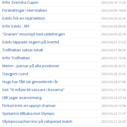
Inför Svenska Cupen
2025-06-10 17:20
Förändringar i Herrstaben
2025-06-09 14:00
Eskils fick en rejäl lektion
2025-06-06 22:30
Inför Eskils - ÄFF
2025-06-06 08:00
”Granen” missnöjd med utdelningen
2025-06-05 22:19
Eskils tappade segern på övertid
2025-06-01 21:25
Trollhättan satsar lokalt
2025-06-01 08:59
Inför Trollhättan
2025-05-31 15:55
Melvin - passar på alla positioner
2025-05-30 20:51
Oavgjort i Lund
2025-05-28 23:20
Hugo har fått sitt genombrott i år
2025-05-28 07:40
Izet "Vi måste bli vassare i boxarna"
2025-05-27 21:36
LBK jagar avancemang
2025-05-26 23:34
Förlust trots en uppsjö chanser
2025-05-24 16:58
Spelartrio tillbaka mot Olympic
2025-05-23 11:57
Olympiccoachen tror på välspelad match
2025-05-21 22:29