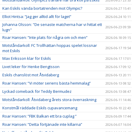
2026-06-27 23:53
Kan Eskils vända bortatrenden mot Olympic?
2026-06-27 15:41
Elliot Hintsa: ”Jag ger alltid allt för laget”
2026-06-24 10:11
Johanna Olsson: "De senaste matcherna har vi hittat ett
2026-06-23 09:59
lugn"
Roar Hansen: ”Inte plats för några om och men”
2026-06-18 09:15
Motståndarkoll: FC Trollhättan hoppas spelet lossnar
2026-06-17 19:54
mot Eskils
Max Eriksson klar för Eskils
2026-06-17 17:01
Livet leker för Henke Bengtsson
2026-06-17 09:12
Eskils chanslöst mot Åtvidaberg
2026-06-13 20:11
Roar Hansen: ”Vi möter seriens bästa hemmalag”
2026-06-13 08:52
Lyckad comeback för Teddy Bermudez
2026-06-13 08:47
Motståndarkoll: Åtvidaberg årets stora överraskning
2026-06-11 14:46
Konstmål räddade Eskils cupavancemang
2026-06-10 22:43
Roar Hansen: ”FBK Balkan ett bra cuplag ”
2026-06-09 17:44
Roar Hansen: ”Detta förtjänade inte killarna”
2026-06-07 16:04