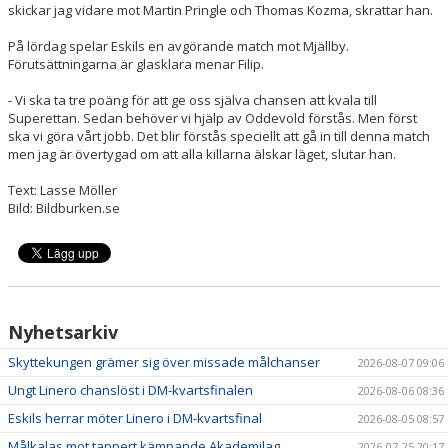
skickar jag vidare mot Martin Pringle och Thomas Kozma, skrattar han.
På lördag spelar Eskils en avgörande match mot Mjällby.
Förutsättningarna är glasklara menar Filip.
- Vi ska ta tre poäng för att ge oss själva chansen att kvala till
Superettan. Sedan behöver vi hjälp av Oddevold förstås. Men först
ska vi göra vårt jobb. Det blir förstås speciellt att gå in till denna match
men jag är övertygad om att alla killarna älskar läget, slutar han.
Text: Lasse Möller
Bild: Bildburken.se
Nyhetsarkiv
Skyttekungen grämer sig över missade målchanser
2026-08-07 09:06
Ungt Linero chanslöst i DM-kvartsfinalen
2026-08-06 08:36
Eskils herrar möter Linero i DM-kvartsfinal
2026-08-05 08:57
Målkalas mot tappert kämpande Akademilag
2026-07-25 20:17