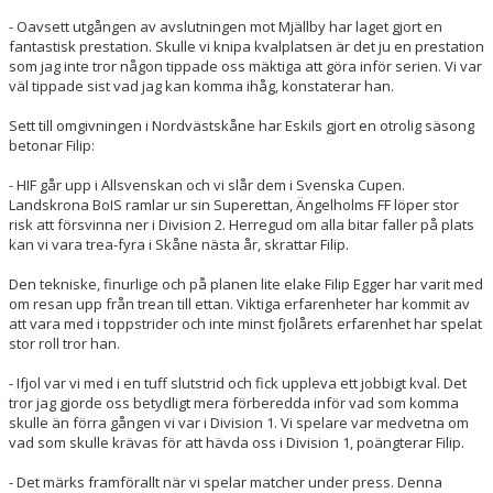
- Oavsett utgången av avslutningen mot Mjällby har laget gjort en
fantastisk prestation. Skulle vi knipa kvalplatsen är det ju en prestation
som jag inte tror någon tippade oss mäktiga att göra inför serien. Vi var
väl tippade sist vad jag kan komma ihåg, konstaterar han.
Sett till omgivningen i Nordvästskåne har Eskils gjort en otrolig säsong
betonar Filip:
- HIF går upp i Allsvenskan och vi slår dem i Svenska Cupen.
Landskrona BoIS ramlar ur sin Superettan, Ängelholms FF löper stor
risk att försvinna ner i Division 2. Herregud om alla bitar faller på plats
kan vi vara trea-fyra i Skåne nästa år, skrattar Filip.
Den tekniske, finurlige och på planen lite elake Filip Egger har varit med
om resan upp från trean till ettan. Viktiga erfarenheter har kommit av
att vara med i toppstrider och inte minst fjolårets erfarenhet har spelat
stor roll tror han.
- Ifjol var vi med i en tuff slutstrid och fick uppleva ett jobbigt kval. Det
tror jag gjorde oss betydligt mera förberedda inför vad som komma
skulle än förra gången vi var i Division 1. Vi spelare var medvetna om
vad som skulle krävas för att hävda oss i Division 1, poängterar Filip.
- Det märks framförallt när vi spelar matcher under press. Denna