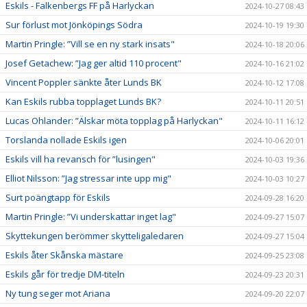
Eskils - Falkenbergs FF på Harlyckan
2024-10-27 08:43
Sur förlust mot Jönköpings Södra
2024-10-19 19:30
Martin Pringle: ”Vill se en ny stark insats"
2024-10-18 20:06
Josef Getachew: ”Jag ger altid 110 procent"
2024-10-16 21:02
Vincent Poppler sänkte åter Lunds BK
2024-10-12 17:08
Kan Eskils rubba topplaget Lunds BK?
2024-10-11 20:51
Lucas Ohlander: ”Älskar möta topplag på Harlyckan"
2024-10-11 16:12
Torslanda nollade Eskils igen
2024-10-06 20:01
Eskils vill ha revansch för ”lusingen"
2024-10-03 19:36
Elliot Nilsson: ”Jag stressar inte upp mig"
2024-10-03 10:27
Surt poängtapp för Eskils
2024-09-28 16:20
Martin Pringle: ”Vi underskattar inget lag"
2024-09-27 15:07
Skyttekungen berömmer skytteligaledaren
2024-09-27 15:04
Eskils åter Skånska mästare
2024-09-25 23:08
Eskils går för tredje DM-titeln
2024-09-23 20:31
Ny tung seger mot Ariana
2024-09-20 22:07