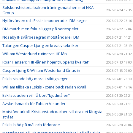
Solskenshistoria bakom träningsmatchen mot NKA
2026-07-24 17:35
Group
Nyförvärven och Eskils imponerade i DM-seger
2026-07-22 23:16
DM-match men fokus ligger på seriespelet
2026-07-22 07:06
Nosaby IF svårbesegrad motståndare i DM
2026-07-21 14:21
Talangen Casper Ljung en kreativ tekniker
2026-07-21 08:19
William Westerlund rutinerat HIF-lån
2026-07-20 21:32
Roar Hansen: ”HIF-lånen höjer truppens kvalitet”
2026-07-13 17:03
Casper Ljung & William Westerlund lånas in
2026-07-13 09:00
Eskils visade hög moral i viktig seger
2026-07-01 23:10
William tillbaka i Eskils - come back redan ikväll
2026-07-01 17:16
Eskilscoachen vill få bort ”bjudmålen”
2026-06-30 22:21
Avskedsmatch för Fabian Velander
2026-06-30 21:51
Motståndarkoll: Kristianstadcoachen vill dra det längsta
2026-06-29 21:50
strået
Eskils bjöd på mål och förlorade
2026-06-28 20:06
Motståndarkoll: Olympics tränare har bra koll på Eskils