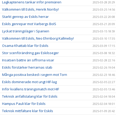
Lagkaptenens tankar inför premiären
2025-03-28 20:29
Välkommen till Eskils, Henrik Norrby!
2025-03-25 14:56
Starkt genrep av Eskils herrar
2025-03-22 20:08
Eskils genrepar mot Varbergs BoIS
2025-03-21 20:09
Lyckat träningsläger i Spanien
2025-03-15 18:59
Välkommen till Eskils, Neo Ehrnborg Kallmeby!
2025-03-10 17:35
Osama Khattab klar för Eskils
2025-03-09 17:15
Stor scenförändring gav Eskilsseger
2025-03-08 18:32
Insatsen bättre än siffrorna visar
2025-02-28 22:16
Eskils förstärker herrarnas stab
2025-02-26 19:04
Många positiva besked i segern mot Torn
2025-02-23 18:46
Eskils dominerade mot ungt HIF-lag
2025-02-05 22:27
Inför kvällens träningsmatch mot HIF
2025-02-05 13:46
Teknisk anfallstalang klar för Eskils
2025-02-04 18:04
Hampus Pauli klar för Eskils
2025-02-04 18:01
Teknisk mittfältare klar för Eskils
2025-01-09 20:42