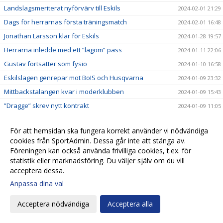
Landslagsmeriterat nyförvärv till Eskils
2024-02-01 21:29
Dags för herrarnas första träningsmatch
2024-02-01 16:48
Jonathan Larsson klar för Eskils
2024-01-28 19:57
Herrarna inledde med ett ”lagom” pass
2024-01-11 22:06
Gustav fortsätter som fysio
2024-01-10 16:58
Eskilslagen genrepar mot BoIS och Husqvarna
2024-01-09 23:32
Mittbackstalangen kvar i moderklubben
2024-01-09 15:43
”Dragge” skrev nytt kontrakt
2024-01-09 11:05
Anders Schönberg kvar som assisterande i Herr
2024-01-07 18:51
För att hemsidan ska fungera korrekt använder vi nödvändiga
Eskilsseger och nu väntar Illyrien
2024-01-06 20:27
cookies från SportAdmin. Dessa går inte att stänga av.
Kan Eskils försvara Saluttiteln?
2024-01-03 18:40
Föreningen kan också använda frivilliga cookies, t.ex. för
statistik eller marknadsföring. Du väljer själv om du vill
Pringle gör come back som Eskilstränare
2023-12-22 19:29
acceptera dessa.
Patrik Ingelsten avslutar sitt tränaruppdrag i
2023-12-22 18:24
Anpassa dina val
Eskilsminne IF
Endrit Ibishi skrev nytt kontrakt
2023-12-17 18:44
Acceptera nödvändiga
Acceptera alla
Rutinerad målvakt klar för Eskils
2023-12-15 17:32