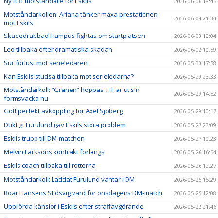
Ny tuff motståndare för Eskils
2026-06-06 18:45
Motståndarkollen: Ariana tänker maxa prestationen
2026-06-04 21:34
mot Eskils
Skadedrabbad Hampus fightas om startplatsen
2026-06-03 12:04
Leo tillbaka efter dramatiska skadan
2026-06-02 10:59
Sur förlust mot serieledaren
2026-05-30 17:58
Kan Eskils studsa tillbaka mot serieledarna?
2026-05-29 23:33
Motståndarkoll: ”Granen” hoppas TFF är ut sin
2026-05-29 14:52
formsvacka nu
Golf perfekt avkoppling för Axel Sjöberg
2026-05-29 10:17
Duktigt Furulund gav Eskils stora problem
2026-05-27 23:09
Eskils trupp till DM-matchen
2026-05-27 10:23
Melvin Larssons kontrakt förlängs
2026-05-26 16:54
Eskils coach tillbaka till rötterna
2026-05-26 12:27
Motståndarkoll: Laddat Furulund väntar i DM
2026-05-25 15:29
Roar Hansens Stidsvig värd för onsdagens DM-match
2026-05-25 12:08
Upprörda känslor i Eskils efter straffavgörande
2026-05-22 21:46