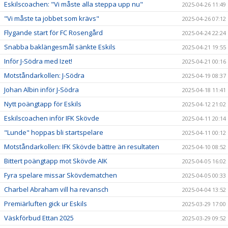
Eskilscoachen: "Vi måste alla steppa upp nu"
2025-04-26 11:49
"Vi måste ta jobbet som krävs"
2025-04-26 07:12
Flygande start för FC Rosengård
2025-04-24 22:24
Snabba baklängesmål sänkte Eskils
2025-04-21 19:55
Inför J-Södra med Izet!
2025-04-21 00:16
Motståndarkollen: J-Södra
2025-04-19 08:37
Johan Albin inför J-Södra
2025-04-18 11:41
Nytt poängtapp för Eskils
2025-04-12 21:02
Eskilscoachen inför IFK Skövde
2025-04-11 20:14
"Lunde" hoppas bli startspelare
2025-04-11 00:12
Motståndarkollen: IFK Skövde bättre än resultaten
2025-04-10 08:52
Bittert poängtapp mot Skövde AIK
2025-04-05 16:02
Fyra spelare missar Skövdematchen
2025-04-05 00:33
Charbel Abraham vill ha revansch
2025-04-04 13:52
Premiärluften gick ur Eskils
2025-03-29 17:00
Väskförbud Ettan 2025
2025-03-29 09:52