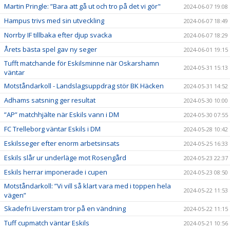
Martin Pringle: ”Bara att gå ut och tro på det vi gör"
2024-06-07 19:08
Hampus trivs med sin utveckling
2024-06-07 18:49
Norrby IF tillbaka efter djup svacka
2024-06-07 18:29
Årets bästa spel gav ny seger
2024-06-01 19:15
Tufft matchande för Eskilsminne när Oskarshamn
2024-05-31 15:13
väntar
Motståndarkoll - Landslagsuppdrag stör BK Häcken
2024-05-31 14:52
Adhams satsning ger resultat
2024-05-30 10:00
”AP” matchhjälte när Eskils vann i DM
2024-05-30 07:55
FC Trelleborg väntar Eskils i DM
2024-05-28 10:42
Eskilsseger efter enorm arbetsinsats
2024-05-25 16:33
Eskils slår ur underläge mot Rosengård
2024-05-23 22:37
Eskils herrar imponerade i cupen
2024-05-23 08:50
Motståndarkoll: ”Vi vill så klart vara med i toppen hela
2024-05-22 11:53
vägen”
Skadefri Liverstam tror på en vändning
2024-05-22 11:15
Tuff cupmatch väntar Eskils
2024-05-21 10:56