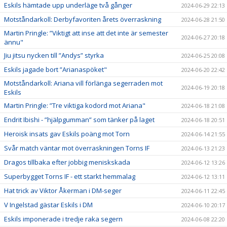
Eskils hämtade upp underläge två gånger
2024-06-29 22:13
Motståndarkoll: Derbyfavoriten årets överraskning
2024-06-28 21:50
Martin Pringle: ”Viktigt att inse att det inte är semester
2024-06-27 20:18
ännu"
Jiu jitsu nycken till ”Andys” styrka
2024-06-25 20:08
Eskils jagade bort ”Arianaspöket"
2024-06-20 22:42
Motståndarkoll: Ariana vill förlänga segerraden mot
2024-06-19 20:18
Eskils
Martin Pringle: ”Tre viktiga kodord mot Ariana"
2024-06-18 21:08
Endrit Ibishi - ”hjälpgumman” som tänker på laget
2024-06-18 20:51
Heroisk insats gav Eskils poäng mot Torn
2024-06-14 21:55
Svår match väntar mot överraskningen Torns IF
2024-06-13 21:23
Dragos tillbaka efter jobbig meniskskada
2024-06-12 13:26
Superbygget Torns IF - ett starkt hemmalag
2024-06-12 13:11
Hat trick av Viktor Åkerman i DM-seger
2024-06-11 22:45
V Ingelstad gästar Eskils i DM
2024-06-10 20:17
Eskils imponerade i tredje raka segern
2024-06-08 22:20