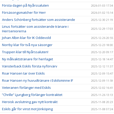
Första dagen på Nyårssaluten
2026-01-03 17:34
Försäsongsmatcher för Herr
2026-01-02 15:14
Anders Schönberg fortsätter som assisterande
2025-12-30 21:19
Linus fortsätter som assisterande tränare i
2025-12-29 17:03
Herrseniorerna
Johan Albin klar för IK Oddevold
2025-12-26 20:55
Norrby klar för två nya säsonger
2025-12-23 18:00
Truppen klar till Nyårssaluten!
2025-12-20 09:17
Ny målvaktstränare för herrlaget
2025-12-18 14:47
Vänsterback Eskils första nyförvärv
2025-12-12 11:37
Roar Hansen tar över Eskils
2025-12-09 15:47
Roar Hansen ny huvudtränare i Eskilsminne IF
2025-12-09 11:59
Veteranen förlänger med Eskils
2025-12-02 16:41
”Chrille” Ljungberg förlänger kontraktet
2025-11-26 13:13
Heroisk avslutning gav nytt kontrakt
2025-11-08 20:23
Eskils går för vinst mot Jönköping
2025-11-08 07:24