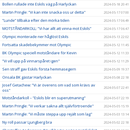
Bollen rullade inte Eskils väg på Harlyckan
2024-05-18 20:41
Martin Pringle: ”Vi kan inte snacka oss ur detta"
2024-05-17 07:00
”Lunde” tillbaka efter den mörka tiden
2024-05-17 06:49
MOTSTÅNDARKOLL: ”Vi har allt att vinna mot Eskils”
2024-05-17 06:47
Olympic monterade ner håglöst Eskils
2024-05-13 22:02
Fortsatta skadebekymmer mot Olympic
2024-05-12 11:45
BK Olympic speciell motståndare för Kevin
2024-05-12 11:33
”Vi vill upp på vinnarspåret igen"
2024-05-12 11:29
Sen straff gav Eskils första hemmasegern
2024-05-09 19:37
Onsala BK gästar Harlyckan
2024-05-08 22:18
Josef Getachew: ”Vi är överens om vad som krävs av
2024-05-07 22:41
oss"
Motståndarkoll – ”Eskils blir en superutmaning"
2024-05-07 22:19
Martin Pringle: ”Vi verkar sakna allt självförtroende"
2024-05-05 15:19
Martin Pringle: ”Vi måste steppa upp rejält som lag"
2024-05-03 13:14
Ny roll passar Ljungberg bra
2024-05-02 22:18