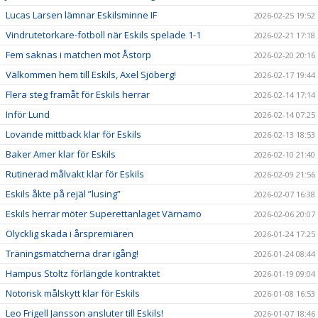
Lucas Larsen lämnar Eskilsminne IF
2026-02-25 19:52
Vindrutetorkare-fotboll när Eskils spelade 1-1
2026-02-21 17:18
Fem saknas i matchen mot Åstorp
2026-02-20 20:16
Välkommen hem till Eskils, Axel Sjöberg!
2026-02-17 19:44
Flera steg framåt för Eskils herrar
2026-02-14 17:14
Inför Lund
2026-02-14 07:25
Lovande mittback klar för Eskils
2026-02-13 18:53
Baker Amer klar för Eskils
2026-02-10 21:40
Rutinerad målvakt klar för Eskils
2026-02-09 21:56
Eskils åkte på rejäl ”lusing”
2026-02-07 16:38
Eskils herrar möter Superettanlaget Värnamo
2026-02-06 20:07
Olycklig skada i årspremiären
2026-01-24 17:25
Träningsmatcherna drar igång!
2026-01-24 08:44
Hampus Stoltz förlängde kontraktet
2026-01-19 09:04
Notorisk målskytt klar för Eskils
2026-01-08 16:53
Leo Frigell Jansson ansluter till Eskils!
2026-01-07 18:46