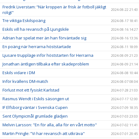
Fredrik Liverstam: ”När kroppen är frisk är fotboll jäkligt
2024-08-22 21:43
roligt"
Tre viktiga Eskilspoäng
2024-08-17 18:41
Eskils vill ha revansch på Ljungskile
2024-08-16 14:27
Adrian har spelat mer än han förväntade sig
2024-08-16 13:36
En poäng när herrarna höststartade
2024-08-11 18:09
Ljusare truppläge inför höststarten för Herrarna
2024-08-09 21:23
Jonathan äntligen tillbaka efter skadeproblem
2024-08-09 21:14
Eskils vidare i DM
2024-08-08 10:44
Inför kvällens DM-match
2024-08-07 08:04
Förlust mot ett fysiskt Karlstad
2024-07-28 21:03
Rasmus Wendt i Eskils säsongen ut
2024-07-17 12:00
IF Elfsborg väntar i Svenska Cupen
2024-07-09 18:35
Sent Olympicmål grumlade glädjen
2024-07-03 23:03
Melvin Larsson: "En för alla, alla för en vårt motto"
2024-07-02 11:41
Martin Pringle: ”Vi har revansch att utkräva"
2024-07-01 20:45