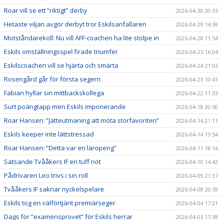
Roar vill se ett ”riktigt” derby
2026-04-30 20:35
Hetaste viljan avgör derbyt tror Eskilsanfallaren
2026-04-29 14:59
Motståndarekoll: Nu vill ÄFF-coachen ha lite stolpe in
2026-04-28 11:54
Eskils omställningsspel firade triumfer
2026-04-25 16:04
Eskilscoachen vill se hjärta och smärta
2026-04-24 21:03
Rosengård går för första segern
2026-04-23 10:41
Fabian hyllar sin mittbackskollega
2026-04-22 11:33
Surt poängtapp men Eskils imponerande
2026-04-18 20:50
Roar Hansen: ”Jätteutmaning att möta storfavoriten”
2026-04-16 21:11
Eskils keeper inte lättstressad
2026-04-14 13:54
Roar Hansen: ”Detta var en läropeng”
2026-04-11 18:16
Satsande Tvååkers IF en tuff nöt
2026-04-10 14:42
Pådrivaren Leo trivs i sin roll
2026-04-09 21:37
Tvååkers IF saknar nyckelspelare
2026-04-08 20:59
Eskils tog en välförtjänt premiärseger
2026-04-04 17:21
Dags för ”examensprovet” för Eskils herrar
2026-04-03 17:38