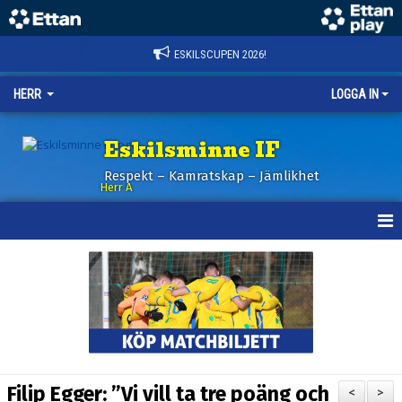
ESKILSCUPEN 2026!
HERR
LOGGA IN
Eskilsminne IF
Respekt – Kamratskap – Jämlikhet
Herr A
HEM
KALENDER
NYHETER
TRUPPEN
Filip Egger: ”Vi vill ta tre poäng och
<
>