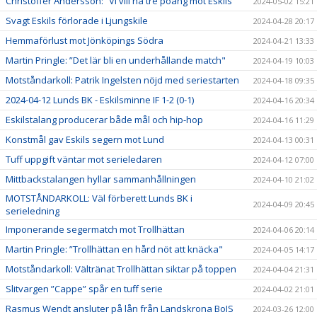
Christoffer Andersson: ”Vi vill ha tre poäng mot Eskils"
2024-05-02 15:21
Svagt Eskils förlorade i Ljungskile
2024-04-28 20:17
Hemmaförlust mot Jönköpings Södra
2024-04-21 13:33
Martin Pringle: ”Det lär bli en underhållande match"
2024-04-19 10:03
Motståndarkoll: Patrik Ingelsten nöjd med seriestarten
2024-04-18 09:35
2024-04-12 Lunds BK - Eskilsminne IF 1-2 (0-1)
2024-04-16 20:34
Eskilstalang producerar både mål och hip-hop
2024-04-16 11:29
Konstmål gav Eskils segern mot Lund
2024-04-13 00:31
Tuff uppgift väntar mot serieledaren
2024-04-12 07:00
Mittbackstalangen hyllar sammanhållningen
2024-04-10 21:02
MOTSTÅNDARKOLL: Väl förberett Lunds BK i
2024-04-09 20:45
serieledning
Imponerande segermatch mot Trollhättan
2024-04-06 20:14
Martin Pringle: ”Trollhättan en hård nöt att knäcka"
2024-04-05 14:17
Motståndarkoll: Vältränat Trollhättan siktar på toppen
2024-04-04 21:31
Slitvargen ”Cappe” spår en tuff serie
2024-04-02 21:01
Rasmus Wendt ansluter på lån från Landskrona BoIS
2024-03-26 12:00