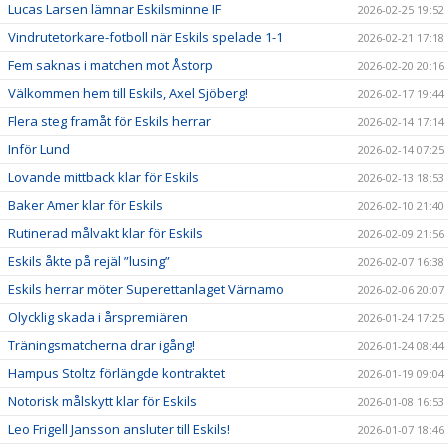
Lucas Larsen lämnar Eskilsminne IF
2026-02-25 19:52
Vindrutetorkare-fotboll när Eskils spelade 1-1
2026-02-21 17:18
Fem saknas i matchen mot Åstorp
2026-02-20 20:16
Välkommen hem till Eskils, Axel Sjöberg!
2026-02-17 19:44
Flera steg framåt för Eskils herrar
2026-02-14 17:14
Inför Lund
2026-02-14 07:25
Lovande mittback klar för Eskils
2026-02-13 18:53
Baker Amer klar för Eskils
2026-02-10 21:40
Rutinerad målvakt klar för Eskils
2026-02-09 21:56
Eskils åkte på rejäl ”lusing”
2026-02-07 16:38
Eskils herrar möter Superettanlaget Värnamo
2026-02-06 20:07
Olycklig skada i årspremiären
2026-01-24 17:25
Träningsmatcherna drar igång!
2026-01-24 08:44
Hampus Stoltz förlängde kontraktet
2026-01-19 09:04
Notorisk målskytt klar för Eskils
2026-01-08 16:53
Leo Frigell Jansson ansluter till Eskils!
2026-01-07 18:46