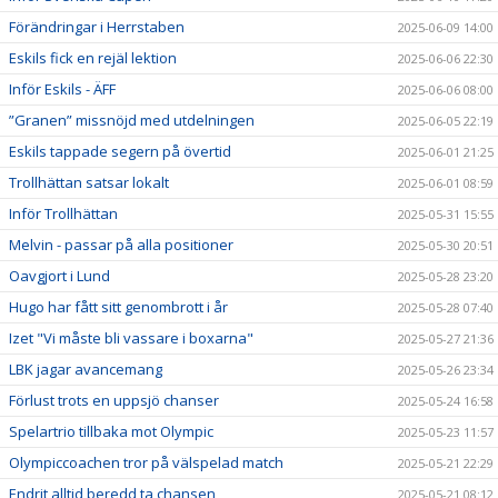
Förändringar i Herrstaben
2025-06-09 14:00
Eskils fick en rejäl lektion
2025-06-06 22:30
Inför Eskils - ÄFF
2025-06-06 08:00
”Granen” missnöjd med utdelningen
2025-06-05 22:19
Eskils tappade segern på övertid
2025-06-01 21:25
Trollhättan satsar lokalt
2025-06-01 08:59
Inför Trollhättan
2025-05-31 15:55
Melvin - passar på alla positioner
2025-05-30 20:51
Oavgjort i Lund
2025-05-28 23:20
Hugo har fått sitt genombrott i år
2025-05-28 07:40
Izet "Vi måste bli vassare i boxarna"
2025-05-27 21:36
LBK jagar avancemang
2025-05-26 23:34
Förlust trots en uppsjö chanser
2025-05-24 16:58
Spelartrio tillbaka mot Olympic
2025-05-23 11:57
Olympiccoachen tror på välspelad match
2025-05-21 22:29
Endrit alltid beredd ta chansen
2025-05-21 08:12