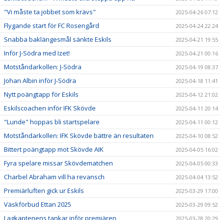
"Vi måste ta jobbet som krävs"
2025-04-26 07:12
Flygande start för FC Rosengård
2025-04-24 22:24
Snabba baklängesmål sänkte Eskils
2025-04-21 19:55
Inför J-Södra med Izet!
2025-04-21 00:16
Motståndarkollen: J-Södra
2025-04-19 08:37
Johan Albin inför J-Södra
2025-04-18 11:41
Nytt poängtapp för Eskils
2025-04-12 21:02
Eskilscoachen inför IFK Skövde
2025-04-11 20:14
"Lunde" hoppas bli startspelare
2025-04-11 00:12
Motståndarkollen: IFK Skövde bättre än resultaten
2025-04-10 08:52
Bittert poängtapp mot Skövde AIK
2025-04-05 16:02
Fyra spelare missar Skövdematchen
2025-04-05 00:33
Charbel Abraham vill ha revansch
2025-04-04 13:52
Premiärluften gick ur Eskils
2025-03-29 17:00
Väskförbud Ettan 2025
2025-03-29 09:52
Lagkaptenens tankar inför premiären
2025-03-28 20:29