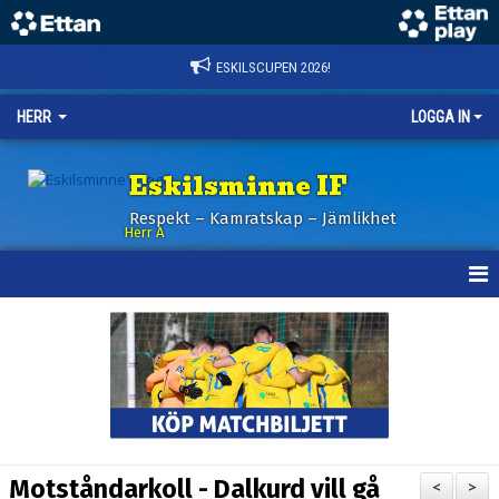
ESKILSCUPEN 2026!
HERR
LOGGA IN
Eskilsminne IF
Respekt – Kamratskap – Jämlikhet
Herr A
HEM
KALENDER
NYHETER
TRUPPEN
Motståndarkoll - Dalkurd vill gå
<
>