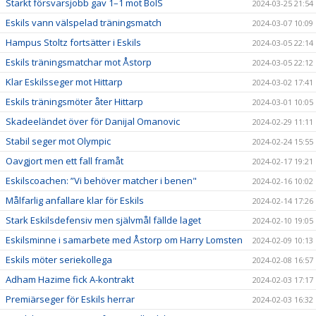
Starkt försvarsjobb gav 1–1 mot BoIS
2024-03-25 21:54
Eskils vann välspelad träningsmatch
2024-03-07 10:09
Hampus Stoltz fortsätter i Eskils
2024-03-05 22:14
Eskils träningsmatchar mot Åstorp
2024-03-05 22:12
Klar Eskilsseger mot Hittarp
2024-03-02 17:41
Eskils träningsmöter åter Hittarp
2024-03-01 10:05
Skadeeländet över för Danijal Omanovic
2024-02-29 11:11
Stabil seger mot Olympic
2024-02-24 15:55
Oavgjort men ett fall framåt
2024-02-17 19:21
Eskilscoachen: ”Vi behöver matcher i benen"
2024-02-16 10:02
Målfarlig anfallare klar för Eskils
2024-02-14 17:26
Stark Eskilsdefensiv men självmål fällde laget
2024-02-10 19:05
Eskilsminne i samarbete med Åstorp om Harry Lomsten
2024-02-09 10:13
Eskils möter seriekollega
2024-02-08 16:57
Adham Hazime fick A-kontrakt
2024-02-03 17:17
Premiärseger för Eskils herrar
2024-02-03 16:32