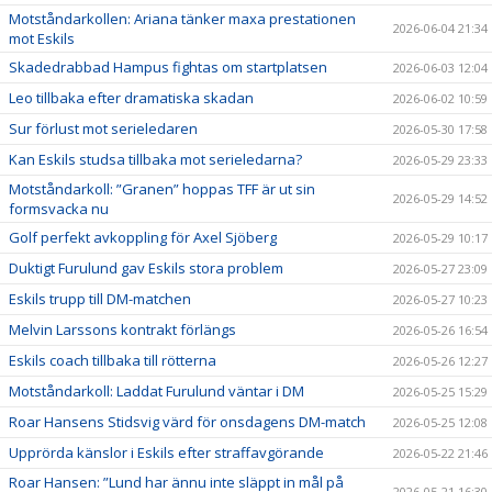
Motståndarkollen: Ariana tänker maxa prestationen
2026-06-04 21:34
mot Eskils
Skadedrabbad Hampus fightas om startplatsen
2026-06-03 12:04
Leo tillbaka efter dramatiska skadan
2026-06-02 10:59
Sur förlust mot serieledaren
2026-05-30 17:58
Kan Eskils studsa tillbaka mot serieledarna?
2026-05-29 23:33
Motståndarkoll: ”Granen” hoppas TFF är ut sin
2026-05-29 14:52
formsvacka nu
Golf perfekt avkoppling för Axel Sjöberg
2026-05-29 10:17
Duktigt Furulund gav Eskils stora problem
2026-05-27 23:09
Eskils trupp till DM-matchen
2026-05-27 10:23
Melvin Larssons kontrakt förlängs
2026-05-26 16:54
Eskils coach tillbaka till rötterna
2026-05-26 12:27
Motståndarkoll: Laddat Furulund väntar i DM
2026-05-25 15:29
Roar Hansens Stidsvig värd för onsdagens DM-match
2026-05-25 12:08
Upprörda känslor i Eskils efter straffavgörande
2026-05-22 21:46
Roar Hansen: ”Lund har ännu inte släppt in mål på
2026-05-21 16:30