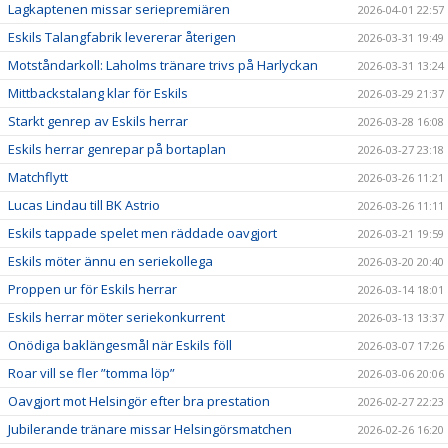
Lagkaptenen missar seriepremiären
2026-04-01 22:57
Eskils Talangfabrik levererar återigen
2026-03-31 19:49
Motståndarkoll: Laholms tränare trivs på Harlyckan
2026-03-31 13:24
Mittbackstalang klar för Eskils
2026-03-29 21:37
Starkt genrep av Eskils herrar
2026-03-28 16:08
Eskils herrar genrepar på bortaplan
2026-03-27 23:18
Matchflytt
2026-03-26 11:21
Lucas Lindau till BK Astrio
2026-03-26 11:11
Eskils tappade spelet men räddade oavgjort
2026-03-21 19:59
Eskils möter ännu en seriekollega
2026-03-20 20:40
Proppen ur för Eskils herrar
2026-03-14 18:01
Eskils herrar möter seriekonkurrent
2026-03-13 13:37
Onödiga baklängesmål när Eskils föll
2026-03-07 17:26
Roar vill se fler ”tomma löp”
2026-03-06 20:06
Oavgjort mot Helsingör efter bra prestation
2026-02-27 22:23
Jubilerande tränare missar Helsingörsmatchen
2026-02-26 16:20