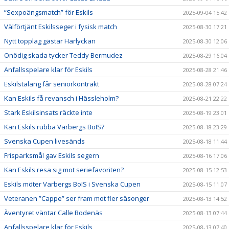
”Sexpoängsmatch” för Eskils
2025-09-04 15:42
Välförtjänt Eskilsseger i fysisk match
2025-08-30 17:21
Nytt topplag gästar Harlyckan
2025-08-30 12:06
Onödig skada tycker Teddy Bermudez
2025-08-29 16:04
Anfallsspelare klar för Eskils
2025-08-28 21:46
Eskilstalang får seniorkontrakt
2025-08-28 07:24
Kan Eskils få revansch i Hässleholm?
2025-08-21 22:22
Stark Eskilsinsats räckte inte
2025-08-19 23:01
Kan Eskils rubba Varbergs BoIS?
2025-08-18 23:29
Svenska Cupen livesänds
2025-08-18 11:44
Frisparksmål gav Eskils segern
2025-08-16 17:06
Kan Eskils resa sig mot seriefavoriten?
2025-08-15 12:53
Eskils möter Varbergs BoIS i Svenska Cupen
2025-08-15 11:07
Veteranen ”Cappe” ser fram mot fler säsonger
2025-08-13 14:52
Äventyret väntar Calle Bodenäs
2025-08-13 07:44
Anfallsspelare klar för Eskils
2025-08-13 07:40