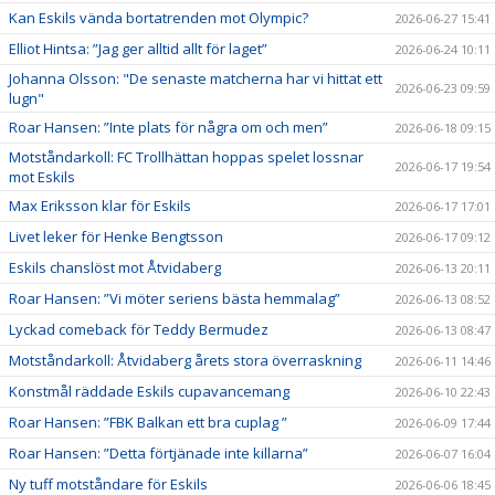
Kan Eskils vända bortatrenden mot Olympic?
2026-06-27 15:41
Elliot Hintsa: ”Jag ger alltid allt för laget”
2026-06-24 10:11
Johanna Olsson: "De senaste matcherna har vi hittat ett
2026-06-23 09:59
lugn"
Roar Hansen: ”Inte plats för några om och men”
2026-06-18 09:15
Motståndarkoll: FC Trollhättan hoppas spelet lossnar
2026-06-17 19:54
mot Eskils
Max Eriksson klar för Eskils
2026-06-17 17:01
Livet leker för Henke Bengtsson
2026-06-17 09:12
Eskils chanslöst mot Åtvidaberg
2026-06-13 20:11
Roar Hansen: ”Vi möter seriens bästa hemmalag”
2026-06-13 08:52
Lyckad comeback för Teddy Bermudez
2026-06-13 08:47
Motståndarkoll: Åtvidaberg årets stora överraskning
2026-06-11 14:46
Konstmål räddade Eskils cupavancemang
2026-06-10 22:43
Roar Hansen: ”FBK Balkan ett bra cuplag ”
2026-06-09 17:44
Roar Hansen: ”Detta förtjänade inte killarna”
2026-06-07 16:04
Ny tuff motståndare för Eskils
2026-06-06 18:45