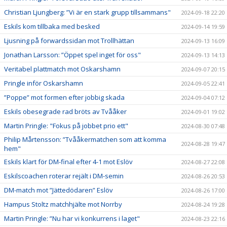
Christian Ljungberg: ”Vi är en stark grupp tillsammans"
2024-09-18 22:20
Eskils kom tillbaka med besked
2024-09-14 19:59
Ljusning på forwardssidan mot Trollhättan
2024-09-13 16:09
Jonathan Larsson: ”Öppet spel inget för oss"
2024-09-13 14:13
Veritabel plattmatch mot Oskarshamn
2024-09-07 20:15
Pringle inför Oskarshamn
2024-09-05 22:41
”Poppe” mot formen efter jobbig skada
2024-09-04 07:12
Eskils obesegrade rad bröts av Tvååker
2024-09-01 19:02
Martin Pringle: "Fokus på jobbet prio ett"
2024-08-30 07:48
Philip Mårtensson: ”Tvååkermatchen som att komma
2024-08-28 19:47
hem"
Eskils klart för DM-final efter 4-1 mot Eslöv
2024-08-27 22:08
Eskilscoachen roterar rejält i DM-semin
2024-08-26 20:53
DM-match mot ”Jättedödaren” Eslöv
2024-08-26 17:00
Hampus Stoltz matchhjälte mot Norrby
2024-08-24 19:28
Martin Pringle: ”Nu har vi konkurrens i laget"
2024-08-23 22:16