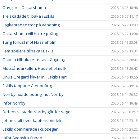
Oavgjort i Oskarshamn
2025-06-28 18:46
Tre skadade tillbaka i Eskils
2025-06-27 11:17
Lagkaptenen tror på vändning
2025-06-27 11:07
Oskarshamn vill ha tre poäng
2025-06-27 11:06
Tung förlust mot Hässleholm
2025-06-19 23:08
Fem spelare tillbaka i Eskils
2025-06-19 11:31
Osama tillbaka efter avstängning
2025-06-18 20:48
Motståndarkollen: Hässleholms IF
2025-06-18 20:42
Linus Gregard kliver in i Eskils Herr
2025-06-16 19:55
Eskils tappade åter poäng
2025-06-15 19:16
Norrby fixade poäng mot Norrby
2025-06-14 20:32
Inför Norrby
2025-06-14 10:49
Defensivt starkt Norrby går för seger
2025-06-13 07:57
Johan stolt över kaptensbindeln
2025-06-12 23:18
Eskils dominerade i cupseger
2025-06-10 21:22
Inför Svenska Cupen
2025-06-10 17:20