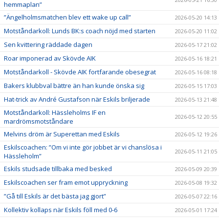
hemmaplan”
”Ängelholmsmatchen blev ett wake up call”
2026-05-20 14:13
Motståndarkoll: Lunds BK:s coach nöjd med starten
2026-05-20 11:02
Sen kvittering räddade dagen
2026-05-17 21:02
Roar imponerad av Skövde AIK
2026-05-16 18:21
Motståndarkoll - Skövde AIK fortfarande obesegrat
2026-05-16 08:18
Bakers klubbval bättre än han kunde önska sig
2026-05-15 17:03
Hat-trick av André Gustafson när Eskils briljerade
2026-05-13 21:48
Motståndarkoll: Hässleholms IF en
2026-05-12 20:55
mardrömsmotståndare
Melvins dröm är Superettan med Eskils
2026-05-12 19:26
Eskilscoachen: ”Om vi inte gör jobbet är vi chanslösa i
2026-05-11 21:05
Hässleholm”
Eskils studsade tillbaka med besked
2026-05-09 20:39
Eskilscoachen ser fram emot uppryckning
2026-05-08 19:32
”Gå till Eskils är det bästa jag gjort”
2026-05-07 22:16
Kollektiv kollaps när Eskils föll med 0-6
2026-05-01 17:24