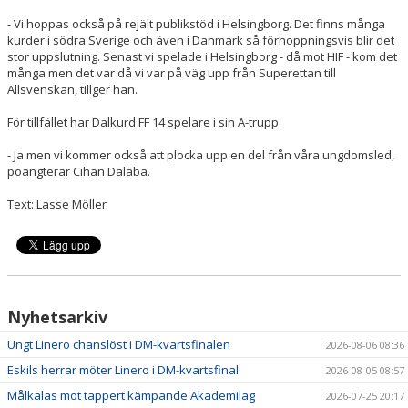
- Vi hoppas också på rejält publikstöd i Helsingborg. Det finns många
kurder i södra Sverige och även i Danmark så förhoppningsvis blir det
stor uppslutning. Senast vi spelade i Helsingborg - då mot HIF - kom det
många men det var då vi var på väg upp från Superettan till
Allsvenskan, tillger han.
För tillfället har Dalkurd FF 14 spelare i sin A-trupp.
- Ja men vi kommer också att plocka upp en del från våra ungdomsled,
poängterar Cihan Dalaba.
Text: Lasse Möller
Nyhetsarkiv
Ungt Linero chanslöst i DM-kvartsfinalen
2026-08-06 08:36
Eskils herrar möter Linero i DM-kvartsfinal
2026-08-05 08:57
Målkalas mot tappert kämpande Akademilag
2026-07-25 20:17