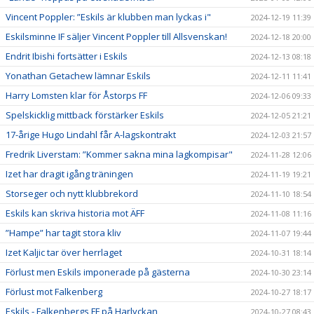
Vincent Poppler: ”Eskils är klubben man lyckas i"
2024-12-19 11:39
Eskilsminne IF säljer Vincent Poppler till Allsvenskan!
2024-12-18 20:00
Endrit Ibishi fortsätter i Eskils
2024-12-13 08:18
Yonathan Getachew lämnar Eskils
2024-12-11 11:41
Harry Lomsten klar för Åstorps FF
2024-12-06 09:33
Spelskicklig mittback förstärker Eskils
2024-12-05 21:21
17-årige Hugo Lindahl får A-lagskontrakt
2024-12-03 21:57
Fredrik Liverstam: ”Kommer sakna mina lagkompisar"
2024-11-28 12:06
Izet har dragit igång träningen
2024-11-19 19:21
Storseger och nytt klubbrekord
2024-11-10 18:54
Eskils kan skriva historia mot ÄFF
2024-11-08 11:16
”Hampe” har tagit stora kliv
2024-11-07 19:44
Izet Kaljic tar över herrlaget
2024-10-31 18:14
Förlust men Eskils imponerade på gästerna
2024-10-30 23:14
Förlust mot Falkenberg
2024-10-27 18:17
Eskils - Falkenbergs FF på Harlyckan
2024-10-27 08:43