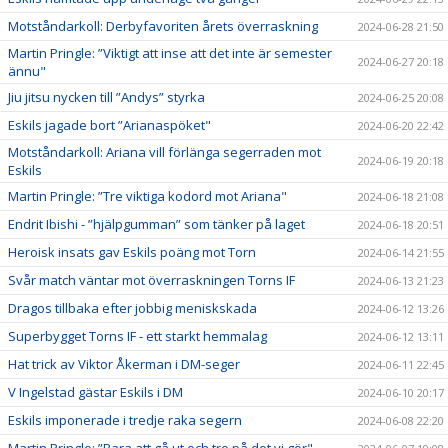
Motståndarkoll: Derbyfavoriten årets överraskning
2024-06-28 21:50
Martin Pringle: ”Viktigt att inse att det inte är semester
2024-06-27 20:18
ännu"
Jiu jitsu nycken till ”Andys” styrka
2024-06-25 20:08
Eskils jagade bort ”Arianaspöket"
2024-06-20 22:42
Motståndarkoll: Ariana vill förlänga segerraden mot
2024-06-19 20:18
Eskils
Martin Pringle: ”Tre viktiga kodord mot Ariana"
2024-06-18 21:08
Endrit Ibishi - ”hjälpgumman” som tänker på laget
2024-06-18 20:51
Heroisk insats gav Eskils poäng mot Torn
2024-06-14 21:55
Svår match väntar mot överraskningen Torns IF
2024-06-13 21:23
Dragos tillbaka efter jobbig meniskskada
2024-06-12 13:26
Superbygget Torns IF - ett starkt hemmalag
2024-06-12 13:11
Hat trick av Viktor Åkerman i DM-seger
2024-06-11 22:45
V Ingelstad gästar Eskils i DM
2024-06-10 20:17
Eskils imponerade i tredje raka segern
2024-06-08 22:20