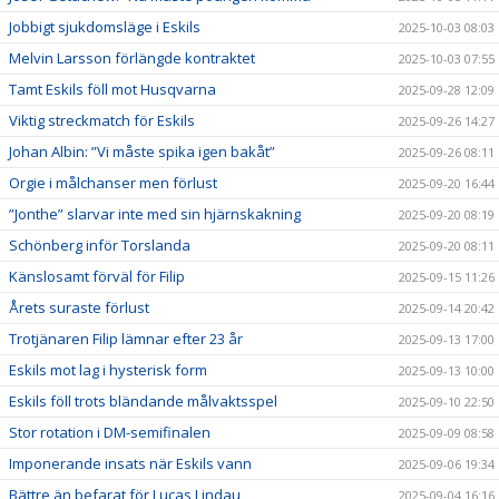
Jobbigt sjukdomsläge i Eskils
2025-10-03 08:03
Melvin Larsson förlängde kontraktet
2025-10-03 07:55
Tamt Eskils föll mot Husqvarna
2025-09-28 12:09
Viktig streckmatch för Eskils
2025-09-26 14:27
Johan Albin: ”Vi måste spika igen bakåt”
2025-09-26 08:11
Orgie i målchanser men förlust
2025-09-20 16:44
”Jonthe” slarvar inte med sin hjärnskakning
2025-09-20 08:19
Schönberg inför Torslanda
2025-09-20 08:11
Känslosamt förväl för Filip
2025-09-15 11:26
Årets suraste förlust
2025-09-14 20:42
Trotjänaren Filip lämnar efter 23 år
2025-09-13 17:00
Eskils mot lag i hysterisk form
2025-09-13 10:00
Eskils föll trots bländande målvaktsspel
2025-09-10 22:50
Stor rotation i DM-semifinalen
2025-09-09 08:58
Imponerande insats när Eskils vann
2025-09-06 19:34
Bättre än befarat för Lucas Lindau
2025-09-04 16:16