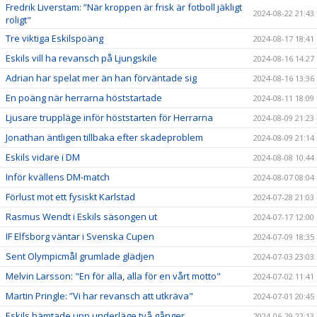
Fredrik Liverstam: ”När kroppen är frisk är fotboll jäkligt
2024-08-22 21:43
roligt"
Tre viktiga Eskilspoäng
2024-08-17 18:41
Eskils vill ha revansch på Ljungskile
2024-08-16 14:27
Adrian har spelat mer än han förväntade sig
2024-08-16 13:36
En poäng när herrarna höststartade
2024-08-11 18:09
Ljusare truppläge inför höststarten för Herrarna
2024-08-09 21:23
Jonathan äntligen tillbaka efter skadeproblem
2024-08-09 21:14
Eskils vidare i DM
2024-08-08 10:44
Inför kvällens DM-match
2024-08-07 08:04
Förlust mot ett fysiskt Karlstad
2024-07-28 21:03
Rasmus Wendt i Eskils säsongen ut
2024-07-17 12:00
IF Elfsborg väntar i Svenska Cupen
2024-07-09 18:35
Sent Olympicmål grumlade glädjen
2024-07-03 23:03
Melvin Larsson: "En för alla, alla för en vårt motto"
2024-07-02 11:41
Martin Pringle: ”Vi har revansch att utkräva"
2024-07-01 20:45
Eskils hämtade upp underläge två gånger
2024-06-29 22:13