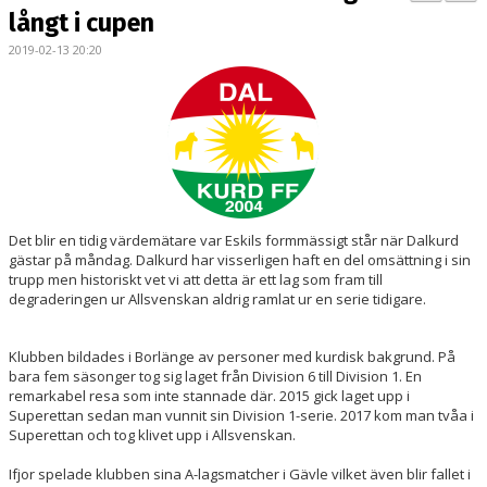
BILDGALLERI
långt i cupen
2019-02-13 20:20
KONTAKT
MATCHER
ETTAN SÖDRA
Det blir en tidig värdemätare var Eskils formmässigt står när Dalkurd
gästar på måndag. Dalkurd har visserligen haft en del omsättning i sin
trupp men historiskt vet vi att detta är ett lag som fram till
degraderingen ur Allsvenskan aldrig ramlat ur en serie tidigare.
Klubben bildades i Borlänge av personer med kurdisk bakgrund. På
bara fem säsonger tog sig laget från Division 6 till Division 1. En
remarkabel resa som inte stannade där. 2015 gick laget upp i
Superettan sedan man vunnit sin Division 1-serie. 2017 kom man tvåa i
Superettan och tog klivet upp i Allsvenskan.
Ifjor spelade klubben sina A-lagsmatcher i Gävle vilket även blir fallet i