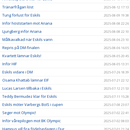
Tränarfrågan löst
2025-08-12 17:13
Tung förlust för Eskils
2025-08-09 19:38
Inför höststarten mot Ariana
2025-08-08 22:26
Ljungberg inför Ariana
2025-08-08 22:10
Målkavalkad när Eskils vann
2025-08-06 23:10
Repris på DM-finalen
2025-08-06 16:05
Kvartett lämnar Eskils!
2025-08-05 20:45
Inför HIF
2025-08-05 13:31
Eskils vidare i DM
2025-07-26 18:39
Osama Khattab lämnar EIF
2025-07-21 22:12
Lucas Larsen tillbaka i Eskils
2025-07-12 21:53
Teddy Bermudez klar för Eskils
2025-07-11 15:28
Eskils möter Varbergs BoIS i cupen
2025-07-08 23:07
Seger mot Olympic!
2025-07-02 22:41
Inför vårepilogen mot BK Olympic
2025-07-02 08:03
Hampus vill fira födelsedagen i Dur
2025-07-01 21:24