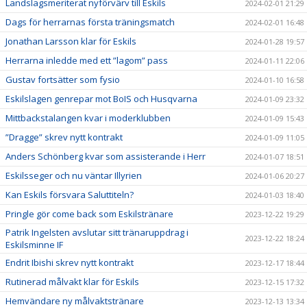
Landslagsmeriterat nyförvärv till Eskils
2024-02-01 21:29
Dags för herrarnas första träningsmatch
2024-02-01 16:48
Jonathan Larsson klar för Eskils
2024-01-28 19:57
Herrarna inledde med ett ”lagom” pass
2024-01-11 22:06
Gustav fortsätter som fysio
2024-01-10 16:58
Eskilslagen genrepar mot BoIS och Husqvarna
2024-01-09 23:32
Mittbackstalangen kvar i moderklubben
2024-01-09 15:43
”Dragge” skrev nytt kontrakt
2024-01-09 11:05
Anders Schönberg kvar som assisterande i Herr
2024-01-07 18:51
Eskilsseger och nu väntar Illyrien
2024-01-06 20:27
Kan Eskils försvara Saluttiteln?
2024-01-03 18:40
Pringle gör come back som Eskilstränare
2023-12-22 19:29
Patrik Ingelsten avslutar sitt tränaruppdrag i
2023-12-22 18:24
Eskilsminne IF
Endrit Ibishi skrev nytt kontrakt
2023-12-17 18:44
Rutinerad målvakt klar för Eskils
2023-12-15 17:32
Hemvändare ny målvaktstränare
2023-12-13 13:34