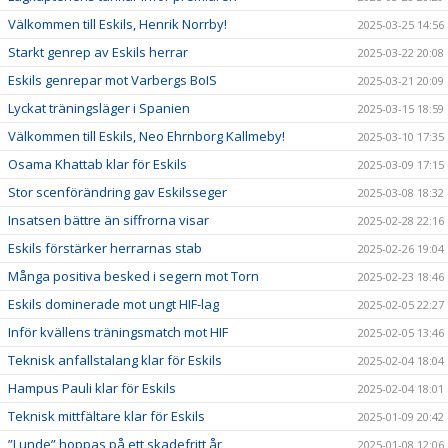
Välkommen till Eskils, Henrik Norrby!
2025-03-25 14:56
Starkt genrep av Eskils herrar
2025-03-22 20:08
Eskils genrepar mot Varbergs BoIS
2025-03-21 20:09
Lyckat träningsläger i Spanien
2025-03-15 18:59
Välkommen till Eskils, Neo Ehrnborg Kallmeby!
2025-03-10 17:35
Osama Khattab klar för Eskils
2025-03-09 17:15
Stor scenförändring gav Eskilsseger
2025-03-08 18:32
Insatsen bättre än siffrorna visar
2025-02-28 22:16
Eskils förstärker herrarnas stab
2025-02-26 19:04
Många positiva besked i segern mot Torn
2025-02-23 18:46
Eskils dominerade mot ungt HIF-lag
2025-02-05 22:27
Inför kvällens träningsmatch mot HIF
2025-02-05 13:46
Teknisk anfallstalang klar för Eskils
2025-02-04 18:04
Hampus Pauli klar för Eskils
2025-02-04 18:01
Teknisk mittfältare klar för Eskils
2025-01-09 20:42
”Lunde” hoppas på ett skadefritt år
2025-01-08 12:06