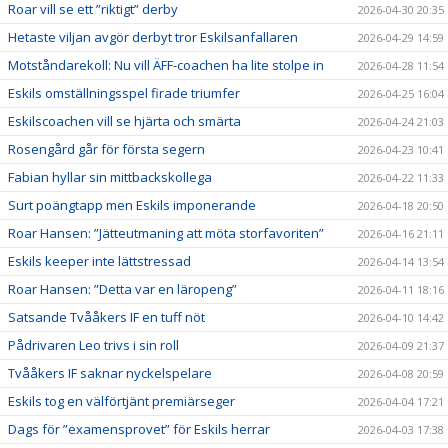
Roar vill se ett ”riktigt” derby
2026-04-30 20:35
Hetaste viljan avgör derbyt tror Eskilsanfallaren
2026-04-29 14:59
Motståndarekoll: Nu vill ÄFF-coachen ha lite stolpe in
2026-04-28 11:54
Eskils omställningsspel firade triumfer
2026-04-25 16:04
Eskilscoachen vill se hjärta och smärta
2026-04-24 21:03
Rosengård går för första segern
2026-04-23 10:41
Fabian hyllar sin mittbackskollega
2026-04-22 11:33
Surt poängtapp men Eskils imponerande
2026-04-18 20:50
Roar Hansen: ”Jätteutmaning att möta storfavoriten”
2026-04-16 21:11
Eskils keeper inte lättstressad
2026-04-14 13:54
Roar Hansen: ”Detta var en läropeng”
2026-04-11 18:16
Satsande Tvååkers IF en tuff nöt
2026-04-10 14:42
Pådrivaren Leo trivs i sin roll
2026-04-09 21:37
Tvååkers IF saknar nyckelspelare
2026-04-08 20:59
Eskils tog en välförtjänt premiärseger
2026-04-04 17:21
Dags för ”examensprovet” för Eskils herrar
2026-04-03 17:38