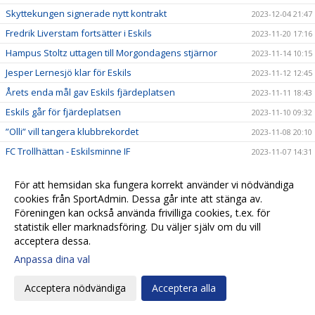
Skyttekungen signerade nytt kontrakt
2023-12-04 21:47
Fredrik Liverstam fortsätter i Eskils
2023-11-20 17:16
Hampus Stoltz uttagen till Morgondagens stjärnor
2023-11-14 10:15
Jesper Lernesjö klar för Eskils
2023-11-12 12:45
Årets enda mål gav Eskils fjärdeplatsen
2023-11-11 18:43
Eskils går för fjärdeplatsen
2023-11-10 09:32
”Olli” vill tangera klubbrekordet
2023-11-08 20:10
FC Trollhättan - Eskilsminne IF
2023-11-07 14:31
Revanschsugen ”Lunde” skrev på nytt kontrakt
2023-11-06 20:29
För att hemsidan ska fungera korrekt använder vi nödvändiga
Johan Albin uttagen till Morgondagens stjärnor
2023-11-06 17:54
cookies från SportAdmin. Dessa går inte att stänga av.
Seger mot Lunds BK i sista hemmamatchen
2023-11-05 17:24
Föreningen kan också använda frivilliga cookies, t.ex. för
statistik eller marknadsföring. Du väljer själv om du vill
Reinholdsson tillbaka i skadedrabbat Eskils
2023-11-03 09:57
acceptera dessa.
Imponerande säsong av ”Bobbe"
2023-11-01 20:54
Anpassa dina val
Ingen tvekan för Casper Seger
2023-10-31 21:00
Acceptera nödvändiga
Acceptera alla
Eskilsminne IF - Lunds BK
2023-10-30 13:10
Eskilscoachen: ”Vi förtjänade inte förlora"
2023-10-29 19:16