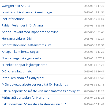
Oavgjort mot Ariana
2025-05-17 17:37
Jetmir Koci får chansen i seniorlaget
2025-05-17 11:54
Izet inför Ariana
2025-05-17 00:09
Fabian Velander inför Ariana
2025-05-16 23:51
Ariana - favorit med imponerande trupp
2025-05-15 09:42
Herrarna vidare i DM
2025-05-14 22:29
Stor rotation mot Staffanstorp i DM
2025-05-13 22:50
Äntligen kom första segern
2025-05-10 19:29
Bra träningar ska ge resultat
2025-05-10 07:28
"Henke" peppar lagkompisarna
2025-05-08 21:28
0-0 i chansfattig match
2025-05-03 16:49
Inför Torslanda på Harlyckan!
2025-05-03 07:48
Målmedvetet arbete ger resultat för Torslanda
2025-05-02 12:16
Eskilskeepern: "VI måste visa mer smartness och kyla"
2025-04-30 18:20
Förlust på bortaplan för Herrarna
2025-04-26 19:23
Eskilscoachen: "Vi måste alla steppa upp nu"
2025-04-26 11:49