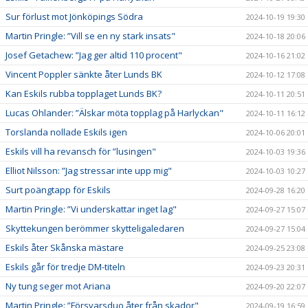
Sur förlust mot Jönköpings Södra
2024-10-19 19:30
Martin Pringle: ”Vill se en ny stark insats"
2024-10-18 20:06
Josef Getachew: ”Jag ger altid 110 procent"
2024-10-16 21:02
Vincent Poppler sänkte åter Lunds BK
2024-10-12 17:08
Kan Eskils rubba topplaget Lunds BK?
2024-10-11 20:51
Lucas Ohlander: ”Älskar möta topplag på Harlyckan"
2024-10-11 16:12
Torslanda nollade Eskils igen
2024-10-06 20:01
Eskils vill ha revansch för ”lusingen"
2024-10-03 19:36
Elliot Nilsson: ”Jag stressar inte upp mig"
2024-10-03 10:27
Surt poängtapp för Eskils
2024-09-28 16:20
Martin Pringle: ”Vi underskattar inget lag"
2024-09-27 15:07
Skyttekungen berömmer skytteligaledaren
2024-09-27 15:04
Eskils åter Skånska mästare
2024-09-25 23:08
Eskils går för tredje DM-titeln
2024-09-23 20:31
Ny tung seger mot Ariana
2024-09-20 22:07
Martin Pringle: ”Försvarsduo åter från skador"
2024-09-19 16:59