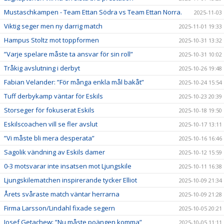
Mustaschkampen - Team Ettan Södra vs Team Ettan Norra.
2025-11-03
Viktig seger men ny darrig match
2025-11-01 19:33
Hampus Stoltz mot toppformen
2025-10-31 13:32
”Varje spelare måste ta ansvar för sin roll”
2025-10-31 10:02
Tråkig avslutning i derbyt
2025-10-26 19:48
Fabian Velander: ”För många enkla mål bakåt”
2025-10-24 15:54
Tuff derbykamp väntar för Eskils
2025-10-23 20:39
Storseger för fokuserat Eskils
2025-10-18 19:50
Eskilscoachen vill se fler avslut
2025-10-17 13:11
”Vi måste bli mera desperata”
2025-10-16 16:46
Sagolik vändning av Eskils damer
2025-10-12 15:59
0-3 motsvarar inte insatsen mot Ljungskile
2025-10-11 16:38
Ljungskilematchen inspirerande tycker Elliot
2025-10-09 21:34
Årets svåraste match väntar herrarna
2025-10-09 21:28
Firma Larsson/Lindahl fixade segern
2025-10-05 20:21
Josef Getachew: ”Nu måste poängen komma”
2025-10-05 11:11