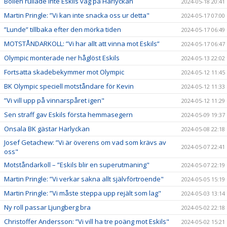
Bollen rullade inte Eskils väg på Harlyckan
2024-05-18 20:41
Martin Pringle: ”Vi kan inte snacka oss ur detta"
2024-05-17 07:00
”Lunde” tillbaka efter den mörka tiden
2024-05-17 06:49
MOTSTÅNDARKOLL: ”Vi har allt att vinna mot Eskils”
2024-05-17 06:47
Olympic monterade ner håglöst Eskils
2024-05-13 22:02
Fortsatta skadebekymmer mot Olympic
2024-05-12 11:45
BK Olympic speciell motståndare för Kevin
2024-05-12 11:33
”Vi vill upp på vinnarspåret igen"
2024-05-12 11:29
Sen straff gav Eskils första hemmasegern
2024-05-09 19:37
Onsala BK gästar Harlyckan
2024-05-08 22:18
Josef Getachew: ”Vi är överens om vad som krävs av
2024-05-07 22:41
oss"
Motståndarkoll – ”Eskils blir en superutmaning"
2024-05-07 22:19
Martin Pringle: ”Vi verkar sakna allt självförtroende"
2024-05-05 15:19
Martin Pringle: ”Vi måste steppa upp rejält som lag"
2024-05-03 13:14
Ny roll passar Ljungberg bra
2024-05-02 22:18
Christoffer Andersson: ”Vi vill ha tre poäng mot Eskils"
2024-05-02 15:21