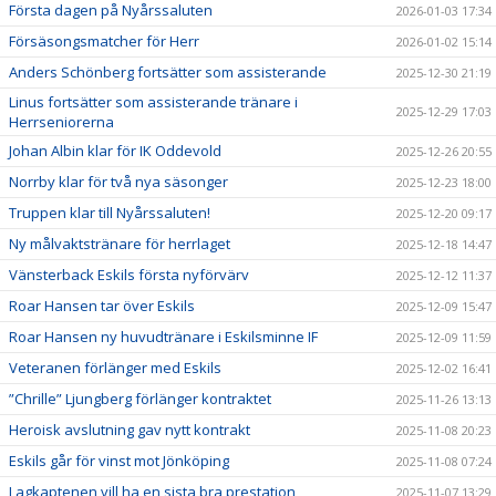
Första dagen på Nyårssaluten
2026-01-03 17:34
Försäsongsmatcher för Herr
2026-01-02 15:14
Anders Schönberg fortsätter som assisterande
2025-12-30 21:19
Linus fortsätter som assisterande tränare i
2025-12-29 17:03
Herrseniorerna
Johan Albin klar för IK Oddevold
2025-12-26 20:55
Norrby klar för två nya säsonger
2025-12-23 18:00
Truppen klar till Nyårssaluten!
2025-12-20 09:17
Ny målvaktstränare för herrlaget
2025-12-18 14:47
Vänsterback Eskils första nyförvärv
2025-12-12 11:37
Roar Hansen tar över Eskils
2025-12-09 15:47
Roar Hansen ny huvudtränare i Eskilsminne IF
2025-12-09 11:59
Veteranen förlänger med Eskils
2025-12-02 16:41
”Chrille” Ljungberg förlänger kontraktet
2025-11-26 13:13
Heroisk avslutning gav nytt kontrakt
2025-11-08 20:23
Eskils går för vinst mot Jönköping
2025-11-08 07:24
Lagkaptenen vill ha en sista bra prestation
2025-11-07 13:29