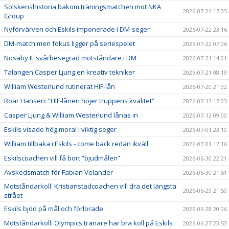
Solskenshistoria bakom träningsmatchen mot NKA
2026-07-24 17:35
Group
Nyförvärven och Eskils imponerade i DM-seger
2026-07-22 23:16
DM-match men fokus ligger på seriespelet
2026-07-22 07:06
Nosaby IF svårbesegrad motståndare i DM
2026-07-21 14:21
Talangen Casper Ljung en kreativ tekniker
2026-07-21 08:19
William Westerlund rutinerat HIF-lån
2026-07-20 21:32
Roar Hansen: ”HIF-lånen höjer truppens kvalitet”
2026-07-13 17:03
Casper Ljung & William Westerlund lånas in
2026-07-13 09:00
Eskils visade hög moral i viktig seger
2026-07-01 23:10
William tillbaka i Eskils - come back redan ikväll
2026-07-01 17:16
Eskilscoachen vill få bort ”bjudmålen”
2026-06-30 22:21
Avskedsmatch för Fabian Velander
2026-06-30 21:51
Motståndarkoll: Kristianstadcoachen vill dra det längsta
2026-06-29 21:50
strået
Eskils bjöd på mål och förlorade
2026-06-28 20:06
Motståndarkoll: Olympics tränare har bra koll på Eskils
2026-06-27 23:53