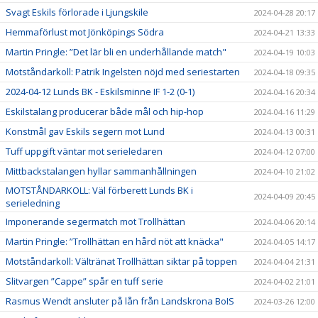
Svagt Eskils förlorade i Ljungskile
2024-04-28 20:17
Hemmaförlust mot Jönköpings Södra
2024-04-21 13:33
Martin Pringle: ”Det lär bli en underhållande match"
2024-04-19 10:03
Motståndarkoll: Patrik Ingelsten nöjd med seriestarten
2024-04-18 09:35
2024-04-12 Lunds BK - Eskilsminne IF 1-2 (0-1)
2024-04-16 20:34
Eskilstalang producerar både mål och hip-hop
2024-04-16 11:29
Konstmål gav Eskils segern mot Lund
2024-04-13 00:31
Tuff uppgift väntar mot serieledaren
2024-04-12 07:00
Mittbackstalangen hyllar sammanhållningen
2024-04-10 21:02
MOTSTÅNDARKOLL: Väl förberett Lunds BK i
2024-04-09 20:45
serieledning
Imponerande segermatch mot Trollhättan
2024-04-06 20:14
Martin Pringle: ”Trollhättan en hård nöt att knäcka"
2024-04-05 14:17
Motståndarkoll: Vältränat Trollhättan siktar på toppen
2024-04-04 21:31
Slitvargen ”Cappe” spår en tuff serie
2024-04-02 21:01
Rasmus Wendt ansluter på lån från Landskrona BoIS
2024-03-26 12:00