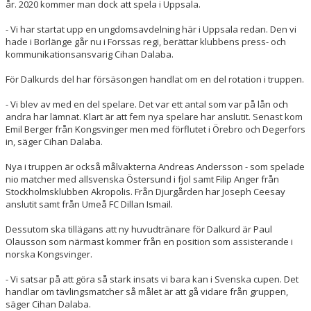
år. 2020 kommer man dock att spela i Uppsala.
- Vi har startat upp en ungdomsavdelning här i Uppsala redan. Den vi
hade i Borlänge går nu i Forssas regi, berättar klubbens press- och
kommunikationsansvarig Cihan Dalaba.
För Dalkurds del har försäsongen handlat om en del rotation i truppen.
- Vi blev av med en del spelare. Det var ett antal som var på lån och
andra har lämnat. Klart är att fem nya spelare har anslutit. Senast kom
Emil Berger från Kongsvinger men med förflutet i Örebro och Degerfors
in, säger Cihan Dalaba.
Nya i truppen är också målvakterna Andreas Andersson - som spelade
nio matcher med allsvenska Östersund i fjol samt Filip Anger från
Stockholmsklubben Akropolis. Från Djurgården har Joseph Ceesay
anslutit samt från Umeå FC Dillan Ismail.
Dessutom ska tillägans att ny huvudtränare för Dalkurd är Paul
Olausson som närmast kommer från en position som assisterande i
norska Kongsvinger.
- Vi satsar på att göra så stark insats vi bara kan i Svenska cupen. Det
handlar om tävlingsmatcher så målet är att gå vidare från gruppen,
säger Cihan Dalaba.