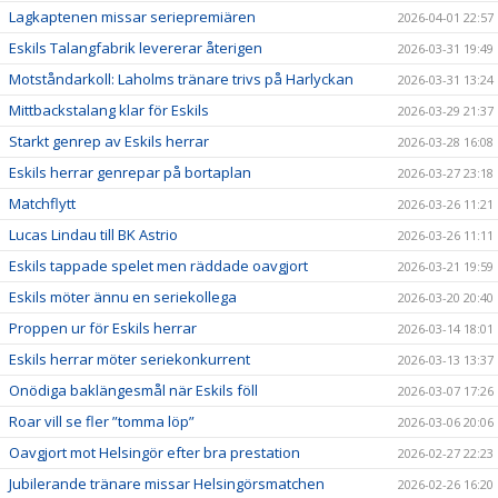
Lagkaptenen missar seriepremiären
2026-04-01 22:57
Eskils Talangfabrik levererar återigen
2026-03-31 19:49
Motståndarkoll: Laholms tränare trivs på Harlyckan
2026-03-31 13:24
Mittbackstalang klar för Eskils
2026-03-29 21:37
Starkt genrep av Eskils herrar
2026-03-28 16:08
Eskils herrar genrepar på bortaplan
2026-03-27 23:18
Matchflytt
2026-03-26 11:21
Lucas Lindau till BK Astrio
2026-03-26 11:11
Eskils tappade spelet men räddade oavgjort
2026-03-21 19:59
Eskils möter ännu en seriekollega
2026-03-20 20:40
Proppen ur för Eskils herrar
2026-03-14 18:01
Eskils herrar möter seriekonkurrent
2026-03-13 13:37
Onödiga baklängesmål när Eskils föll
2026-03-07 17:26
Roar vill se fler ”tomma löp”
2026-03-06 20:06
Oavgjort mot Helsingör efter bra prestation
2026-02-27 22:23
Jubilerande tränare missar Helsingörsmatchen
2026-02-26 16:20