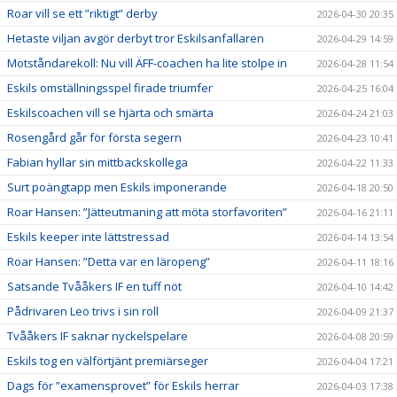
Roar vill se ett ”riktigt” derby
2026-04-30 20:35
Hetaste viljan avgör derbyt tror Eskilsanfallaren
2026-04-29 14:59
Motståndarekoll: Nu vill ÄFF-coachen ha lite stolpe in
2026-04-28 11:54
Eskils omställningsspel firade triumfer
2026-04-25 16:04
Eskilscoachen vill se hjärta och smärta
2026-04-24 21:03
Rosengård går för första segern
2026-04-23 10:41
Fabian hyllar sin mittbackskollega
2026-04-22 11:33
Surt poängtapp men Eskils imponerande
2026-04-18 20:50
Roar Hansen: ”Jätteutmaning att möta storfavoriten”
2026-04-16 21:11
Eskils keeper inte lättstressad
2026-04-14 13:54
Roar Hansen: ”Detta var en läropeng”
2026-04-11 18:16
Satsande Tvååkers IF en tuff nöt
2026-04-10 14:42
Pådrivaren Leo trivs i sin roll
2026-04-09 21:37
Tvååkers IF saknar nyckelspelare
2026-04-08 20:59
Eskils tog en välförtjänt premiärseger
2026-04-04 17:21
Dags för ”examensprovet” för Eskils herrar
2026-04-03 17:38