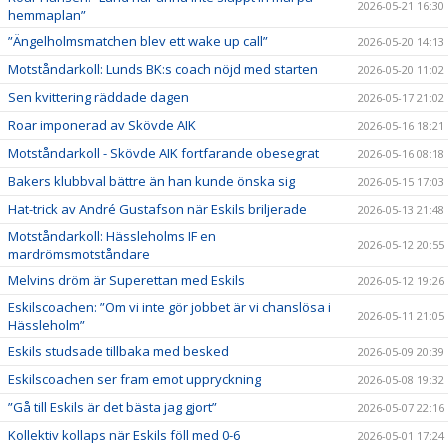
2026-05-21 16:30
hemmaplan”
”Ängelholmsmatchen blev ett wake up call”
2026-05-20 14:13
Motståndarkoll: Lunds BK:s coach nöjd med starten
2026-05-20 11:02
Sen kvittering räddade dagen
2026-05-17 21:02
Roar imponerad av Skövde AIK
2026-05-16 18:21
Motståndarkoll - Skövde AIK fortfarande obesegrat
2026-05-16 08:18
Bakers klubbval bättre än han kunde önska sig
2026-05-15 17:03
Hat-trick av André Gustafson när Eskils briljerade
2026-05-13 21:48
Motståndarkoll: Hässleholms IF en
2026-05-12 20:55
mardrömsmotståndare
Melvins dröm är Superettan med Eskils
2026-05-12 19:26
Eskilscoachen: ”Om vi inte gör jobbet är vi chanslösa i
2026-05-11 21:05
Hässleholm”
Eskils studsade tillbaka med besked
2026-05-09 20:39
Eskilscoachen ser fram emot uppryckning
2026-05-08 19:32
”Gå till Eskils är det bästa jag gjort”
2026-05-07 22:16
Kollektiv kollaps när Eskils föll med 0-6
2026-05-01 17:24