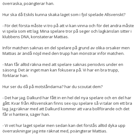
överraska, poängterar han.
Hur ska då Eskils kunna skaka laget som i fjol spelade Allsvenskt?
- För det första måste vi tro på att vi kan vinna och för det andra måste
vi spela som ett lag. Mina spelare tror på seger och lagkänslan sitter i
klubbens DNA, konstaterar Mattias.
Inför matchen saknas en del spelare på grund av olika orsaker men
Mattias är ändå nöjd med den trupp han mönstrar inför matchen.
- Man får alltid räkna med att spelare saknas periodvis under en
säsong. Det är inget man kan fokusera på. Vi har en bra trupp,
förklarar han.
Hur ser du då på motståndarna? har du scoutat dem?
- Det har jag. Dalkurd har fått in en hel del nya spelare och en del har
gått. Kvar från Allsvenskan finns sex-sju spelare så vi talar om ett bra
lag. Jag räknar med att Dalkurd kommer att vara bollförande och det
får vi hantera, säger han.
- Vi vet hur laget spelar men sedan kan det förstås alltid dyka upp
överraskningar jag inte räknat med, poängterar Mattias.