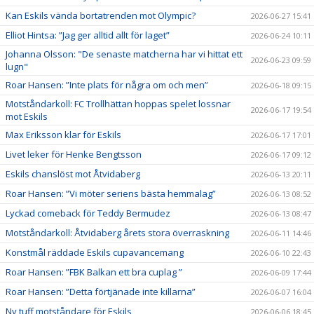
Kan Eskils vända bortatrenden mot Olympic?
2026-06-27 15:41
Elliot Hintsa: ”Jag ger alltid allt för laget”
2026-06-24 10:11
Johanna Olsson: "De senaste matcherna har vi hittat ett
2026-06-23 09:59
lugn"
Roar Hansen: ”Inte plats för några om och men”
2026-06-18 09:15
Motståndarkoll: FC Trollhättan hoppas spelet lossnar
2026-06-17 19:54
mot Eskils
Max Eriksson klar för Eskils
2026-06-17 17:01
Livet leker för Henke Bengtsson
2026-06-17 09:12
Eskils chanslöst mot Åtvidaberg
2026-06-13 20:11
Roar Hansen: ”Vi möter seriens bästa hemmalag”
2026-06-13 08:52
Lyckad comeback för Teddy Bermudez
2026-06-13 08:47
Motståndarkoll: Åtvidaberg årets stora överraskning
2026-06-11 14:46
Konstmål räddade Eskils cupavancemang
2026-06-10 22:43
Roar Hansen: ”FBK Balkan ett bra cuplag ”
2026-06-09 17:44
Roar Hansen: ”Detta förtjänade inte killarna”
2026-06-07 16:04
Ny tuff motståndare för Eskils
2026-06-06 18:45