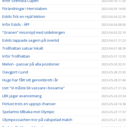
Inför Svenska Cupen
2025-06-10 17:20
Förändringar i Herrstaben
2025-06-09 14:00
Eskils fick en rejäl lektion
2025-06-06 22:30
Inför Eskils - ÄFF
2025-06-06 08:00
”Granen” missnöjd med utdelningen
2025-06-05 22:19
Eskils tappade segern på övertid
2025-06-01 21:25
Trollhättan satsar lokalt
2025-06-01 08:59
Inför Trollhättan
2025-05-31 15:55
Melvin - passar på alla positioner
2025-05-30 20:51
Oavgjort i Lund
2025-05-28 23:20
Hugo har fått sitt genombrott i år
2025-05-28 07:40
Izet "Vi måste bli vassare i boxarna"
2025-05-27 21:36
LBK jagar avancemang
2025-05-26 23:34
Förlust trots en uppsjö chanser
2025-05-24 16:58
Spelartrio tillbaka mot Olympic
2025-05-23 11:57
Olympiccoachen tror på välspelad match
2025-05-21 22:29