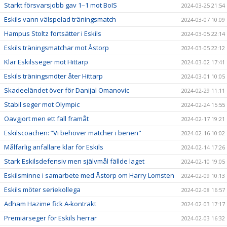
Starkt försvarsjobb gav 1–1 mot BoIS
2024-03-25 21:54
Eskils vann välspelad träningsmatch
2024-03-07 10:09
Hampus Stoltz fortsätter i Eskils
2024-03-05 22:14
Eskils träningsmatchar mot Åstorp
2024-03-05 22:12
Klar Eskilsseger mot Hittarp
2024-03-02 17:41
Eskils träningsmöter åter Hittarp
2024-03-01 10:05
Skadeeländet över för Danijal Omanovic
2024-02-29 11:11
Stabil seger mot Olympic
2024-02-24 15:55
Oavgjort men ett fall framåt
2024-02-17 19:21
Eskilscoachen: ”Vi behöver matcher i benen"
2024-02-16 10:02
Målfarlig anfallare klar för Eskils
2024-02-14 17:26
Stark Eskilsdefensiv men självmål fällde laget
2024-02-10 19:05
Eskilsminne i samarbete med Åstorp om Harry Lomsten
2024-02-09 10:13
Eskils möter seriekollega
2024-02-08 16:57
Adham Hazime fick A-kontrakt
2024-02-03 17:17
Premiärseger för Eskils herrar
2024-02-03 16:32