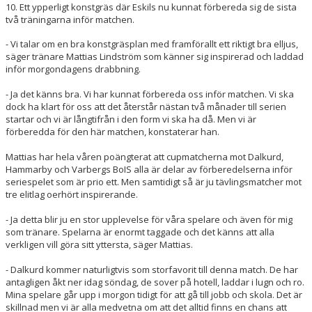
10. Ett ypperligt konstgräs där Eskils nu kunnat förbereda sig de sista
två träningarna inför matchen.
- Vi talar om en bra konstgräsplan med framförallt ett riktigt bra elljus,
säger tränare Mattias Lindström som känner sig inspirerad och laddad
inför morgondagens drabbning.
- Ja det känns bra. Vi har kunnat förbereda oss inför matchen. Vi ska
dock ha klart för oss att det återstår nästan två månader till serien
startar och vi är långtifrån i den form vi ska ha då. Men vi är
förberedda för den här matchen, konstaterar han.
Mattias har hela våren poängterat att cupmatcherna mot Dalkurd,
Hammarby och Varbergs BoIS alla är delar av förberedelserna inför
seriespelet som är prio ett. Men samtidigt så är ju tävlingsmatcher mot
tre elitlag oerhört inspirerande.
- Ja detta blir ju en stor upplevelse för våra spelare och även för mig
som tränare. Spelarna är enormt taggade och det känns att alla
verkligen vill göra sitt yttersta, säger Mattias.
- Dalkurd kommer naturligtvis som storfavorit till denna match. De har
antagligen åkt ner idag söndag, de sover på hotell, laddar i lugn och ro.
Mina spelare går upp i morgon tidigt för att gå till jobb och skola. Det är
skillnad men vi är alla medvetna om att det alltid finns en chans att