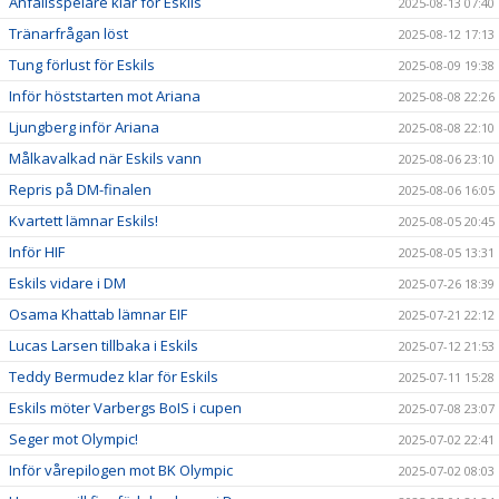
Anfallsspelare klar för Eskils
2025-08-13 07:40
Tränarfrågan löst
2025-08-12 17:13
Tung förlust för Eskils
2025-08-09 19:38
Inför höststarten mot Ariana
2025-08-08 22:26
Ljungberg inför Ariana
2025-08-08 22:10
Målkavalkad när Eskils vann
2025-08-06 23:10
Repris på DM-finalen
2025-08-06 16:05
Kvartett lämnar Eskils!
2025-08-05 20:45
Inför HIF
2025-08-05 13:31
Eskils vidare i DM
2025-07-26 18:39
Osama Khattab lämnar EIF
2025-07-21 22:12
Lucas Larsen tillbaka i Eskils
2025-07-12 21:53
Teddy Bermudez klar för Eskils
2025-07-11 15:28
Eskils möter Varbergs BoIS i cupen
2025-07-08 23:07
Seger mot Olympic!
2025-07-02 22:41
Inför vårepilogen mot BK Olympic
2025-07-02 08:03