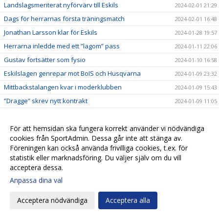
Landslagsmeriterat nyförvärv till Eskils
2024-02-01 21:29
Dags för herrarnas första träningsmatch
2024-02-01 16:48
Jonathan Larsson klar för Eskils
2024-01-28 19:57
Herrarna inledde med ett ”lagom” pass
2024-01-11 22:06
Gustav fortsätter som fysio
2024-01-10 16:58
Eskilslagen genrepar mot BoIS och Husqvarna
2024-01-09 23:32
Mittbackstalangen kvar i moderklubben
2024-01-09 15:43
”Dragge” skrev nytt kontrakt
2024-01-09 11:05
Anders Schönberg kvar som assisterande i Herr
2024-01-07 18:51
Eskilsseger och nu väntar Illyrien
För att hemsidan ska fungera korrekt använder vi nödvändiga
2024-01-06 20:27
cookies från SportAdmin. Dessa går inte att stänga av.
Kan Eskils försvara Saluttiteln?
2024-01-03 18:40
Föreningen kan också använda frivilliga cookies, t.ex. för
Pringle gör come back som Eskilstränare
2023-12-22 19:29
statistik eller marknadsföring. Du väljer själv om du vill
acceptera dessa.
Patrik Ingelsten avslutar sitt tränaruppdrag i
2023-12-22 18:24
Eskilsminne IF
Anpassa dina val
Endrit Ibishi skrev nytt kontrakt
2023-12-17 18:44
Acceptera nödvändiga
Acceptera alla
Rutinerad målvakt klar för Eskils
2023-12-15 17:32
Hemvändare ny målvaktstränare
2023-12-13 13:34