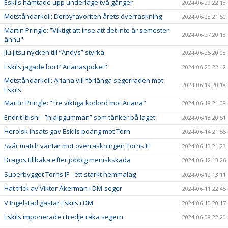
Eskils hämtade upp underläge två gånger
2024-06-29 22:13
Motståndarkoll: Derbyfavoriten årets överraskning
2024-06-28 21:50
Martin Pringle: ”Viktigt att inse att det inte är semester
2024-06-27 20:18
ännu"
Jiu jitsu nycken till ”Andys” styrka
2024-06-25 20:08
Eskils jagade bort ”Arianaspöket"
2024-06-20 22:42
Motståndarkoll: Ariana vill förlänga segerraden mot
2024-06-19 20:18
Eskils
Martin Pringle: ”Tre viktiga kodord mot Ariana"
2024-06-18 21:08
Endrit Ibishi - ”hjälpgumman” som tänker på laget
2024-06-18 20:51
Heroisk insats gav Eskils poäng mot Torn
2024-06-14 21:55
Svår match väntar mot överraskningen Torns IF
2024-06-13 21:23
Dragos tillbaka efter jobbig meniskskada
2024-06-12 13:26
Superbygget Torns IF - ett starkt hemmalag
2024-06-12 13:11
Hat trick av Viktor Åkerman i DM-seger
2024-06-11 22:45
V Ingelstad gästar Eskils i DM
2024-06-10 20:17
Eskils imponerade i tredje raka segern
2024-06-08 22:20