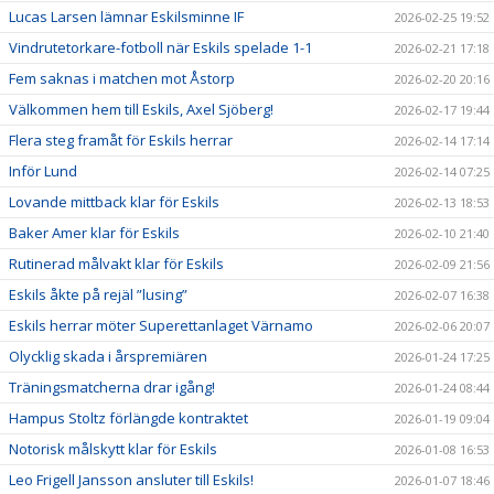
Lucas Larsen lämnar Eskilsminne IF
2026-02-25 19:52
Vindrutetorkare-fotboll när Eskils spelade 1-1
2026-02-21 17:18
Fem saknas i matchen mot Åstorp
2026-02-20 20:16
Välkommen hem till Eskils, Axel Sjöberg!
2026-02-17 19:44
Flera steg framåt för Eskils herrar
2026-02-14 17:14
Inför Lund
2026-02-14 07:25
Lovande mittback klar för Eskils
2026-02-13 18:53
Baker Amer klar för Eskils
2026-02-10 21:40
Rutinerad målvakt klar för Eskils
2026-02-09 21:56
Eskils åkte på rejäl ”lusing”
2026-02-07 16:38
Eskils herrar möter Superettanlaget Värnamo
2026-02-06 20:07
Olycklig skada i årspremiären
2026-01-24 17:25
Träningsmatcherna drar igång!
2026-01-24 08:44
Hampus Stoltz förlängde kontraktet
2026-01-19 09:04
Notorisk målskytt klar för Eskils
2026-01-08 16:53
Leo Frigell Jansson ansluter till Eskils!
2026-01-07 18:46