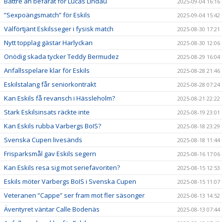
Bättre än befarat för Lucas Lindau
2025-09-04 16:16
”Sexpoängsmatch” för Eskils
2025-09-04 15:42
Välförtjänt Eskilsseger i fysisk match
2025-08-30 17:21
Nytt topplag gästar Harlyckan
2025-08-30 12:06
Onödig skada tycker Teddy Bermudez
2025-08-29 16:04
Anfallsspelare klar för Eskils
2025-08-28 21:46
Eskilstalang får seniorkontrakt
2025-08-28 07:24
Kan Eskils få revansch i Hässleholm?
2025-08-21 22:22
Stark Eskilsinsats räckte inte
2025-08-19 23:01
Kan Eskils rubba Varbergs BoIS?
2025-08-18 23:29
Svenska Cupen livesänds
2025-08-18 11:44
Frisparksmål gav Eskils segern
2025-08-16 17:06
Kan Eskils resa sig mot seriefavoriten?
2025-08-15 12:53
Eskils möter Varbergs BoIS i Svenska Cupen
2025-08-15 11:07
Veteranen ”Cappe” ser fram mot fler säsonger
2025-08-13 14:52
Äventyret väntar Calle Bodenäs
2025-08-13 07:44