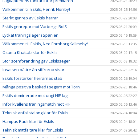
Lagkaptenens tankar inför premiären
2025-03-28 20:29
Välkommen till Eskils, Henrik Norrby!
2025-03-25 14:56
Starkt genrep av Eskils herrar
2025-03-22 20:08
Eskils genrepar mot Varbergs BoIS
2025-03-21 20:09
Lyckat träningsläger i Spanien
2025-03-15 18:59
Välkommen till Eskils, Neo Ehrnborg Kallmeby!
2025-03-10 17:35
Osama Khattab klar för Eskils
2025-03-09 17:15
Stor scenförändring gav Eskilsseger
2025-03-08 18:32
Insatsen bättre än siffrorna visar
2025-02-28 22:16
Eskils förstärker herrarnas stab
2025-02-26 19:04
Många positiva besked i segern mot Torn
2025-02-23 18:46
Eskils dominerade mot ungt HIF-lag
2025-02-05 22:27
Inför kvällens träningsmatch mot HIF
2025-02-05 13:46
Teknisk anfallstalang klar för Eskils
2025-02-04 18:04
Hampus Pauli klar för Eskils
2025-02-04 18:01
Teknisk mittfältare klar för Eskils
2025-01-09 20:42