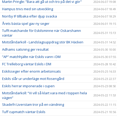
Martin Pringle: ”Bara att gå ut och tro på det vi gör"
2024-06-07 19:08
Hampus trivs med sin utveckling
2024-06-07 18:49
Norrby IF tillbaka efter djup svacka
2024-06-07 18:29
Årets bästa spel gav ny seger
2024-06-01 19:15
Tufft matchande för Eskilsminne när Oskarshamn
2024-05-31 15:13
väntar
Motståndarkoll - Landslagsuppdrag stör BK Häcken
2024-05-31 14:52
Adhams satsning ger resultat
2024-05-30 10:00
”AP” matchhjälte när Eskils vann i DM
2024-05-30 07:55
FC Trelleborg väntar Eskils i DM
2024-05-28 10:42
Eskilsseger efter enorm arbetsinsats
2024-05-25 16:33
Eskils slår ur underläge mot Rosengård
2024-05-23 22:37
Eskils herrar imponerade i cupen
2024-05-23 08:50
Motståndarkoll: ”Vi vill så klart vara med i toppen hela
2024-05-22 11:53
vägen”
Skadefri Liverstam tror på en vändning
2024-05-22 11:15
Tuff cupmatch väntar Eskils
2024-05-21 10:56