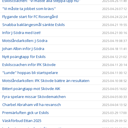
Eskilscoachen: "Vi måste alla steppa upp nu"
2025-04-26 11:49
"Vi måste ta jobbet som krävs"
2025-04-26 07:12
Flygande start för FC Rosengård
2025-04-24 22:24
Snabba baklängesmål sänkte Eskils
2025-04-21 19:55
Inför J-Södra med Izet!
2025-04-21 00:16
Motståndarkollen: J-Södra
2025-04-19 08:37
Johan Albin inför J-Södra
2025-04-18 11:41
Nytt poängtapp för Eskils
2025-04-12 21:02
Eskilscoachen inför IFK Skövde
2025-04-11 20:14
"Lunde" hoppas bli startspelare
2025-04-11 00:12
Motståndarkollen: IFK Skövde bättre än resultaten
2025-04-10 08:52
Bittert poängtapp mot Skövde AIK
2025-04-05 16:02
Fyra spelare missar Skövdematchen
2025-04-05 00:33
Charbel Abraham vill ha revansch
2025-04-04 13:52
Premiärluften gick ur Eskils
2025-03-29 17:00
Väskförbud Ettan 2025
2025-03-29 09:52