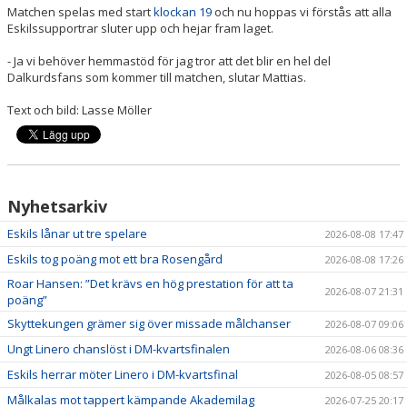
Matchen spelas med start
klockan 19
och nu hoppas vi förstås att alla
Eskilssupportrar sluter upp och hejar fram laget.
- Ja vi behöver hemmastöd för jag tror att det blir en hel del
Dalkurdsfans som kommer till matchen, slutar Mattias.
Text och bild: Lasse Möller
Nyhetsarkiv
Eskils lånar ut tre spelare
2026-08-08 17:47
Eskils tog poäng mot ett bra Rosengård
2026-08-08 17:26
Roar Hansen: ”Det krävs en hög prestation för att ta
2026-08-07 21:31
poäng”
Skyttekungen grämer sig över missade målchanser
2026-08-07 09:06
Ungt Linero chanslöst i DM-kvartsfinalen
2026-08-06 08:36
Eskils herrar möter Linero i DM-kvartsfinal
2026-08-05 08:57
Målkalas mot tappert kämpande Akademilag
2026-07-25 20:17