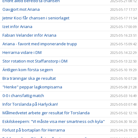
Endrit alltid beredd ta chansen
2025-05-21 08:12
Oavgjort mot Ariana
2025-05-17 17:37
Jetmir Koci får chansen i seniorlaget
2025-05-17 11:54
Izet inför Ariana
2025-05-17 00:09
Fabian Velander inför Ariana
2025-05-16 23:51
Ariana - favorit med imponerande trupp
2025-05-15 09:42
Herrarna vidare i DM
2025-05-14 22:29
Stor rotation mot Staffanstorp i DM
2025-05-13 22:50
Äntligen kom första segern
2025-05-10 19:29
Bra träningar ska ge resultat
2025-05-10 07:28
"Henke" peppar lagkompisarna
2025-05-08 21:28
0-0 i chansfattig match
2025-05-03 16:49
Inför Torslanda på Harlyckan!
2025-05-03 07:48
Målmedvetet arbete ger resultat för Torslanda
2025-05-02 12:16
Eskilskeepern: "VI måste visa mer smartness och kyla"
2025-04-30 18:20
Förlust på bortaplan för Herrarna
2025-04-26 19:23