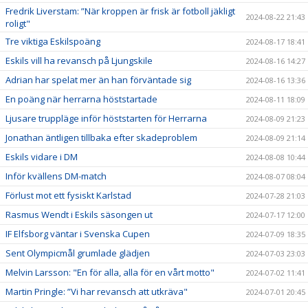
Fredrik Liverstam: ”När kroppen är frisk är fotboll jäkligt
2024-08-22 21:43
roligt"
Tre viktiga Eskilspoäng
2024-08-17 18:41
Eskils vill ha revansch på Ljungskile
2024-08-16 14:27
Adrian har spelat mer än han förväntade sig
2024-08-16 13:36
En poäng när herrarna höststartade
2024-08-11 18:09
Ljusare truppläge inför höststarten för Herrarna
2024-08-09 21:23
Jonathan äntligen tillbaka efter skadeproblem
2024-08-09 21:14
Eskils vidare i DM
2024-08-08 10:44
Inför kvällens DM-match
2024-08-07 08:04
Förlust mot ett fysiskt Karlstad
2024-07-28 21:03
Rasmus Wendt i Eskils säsongen ut
2024-07-17 12:00
IF Elfsborg väntar i Svenska Cupen
2024-07-09 18:35
Sent Olympicmål grumlade glädjen
2024-07-03 23:03
Melvin Larsson: "En för alla, alla för en vårt motto"
2024-07-02 11:41
Martin Pringle: ”Vi har revansch att utkräva"
2024-07-01 20:45