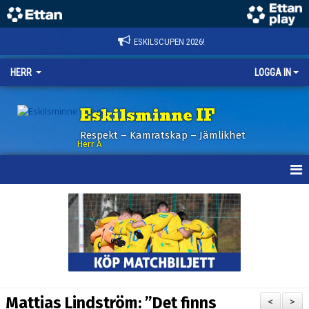
ESKILSCUPEN 2026!
HERR
LOGGA IN
Eskilsminne IF
Respekt – Kamratskap – Jämlikhet
Herr A
HEM
KALENDER
NYHETER
TRUPPEN
Mattias Lindström: ”Det finns
<
>