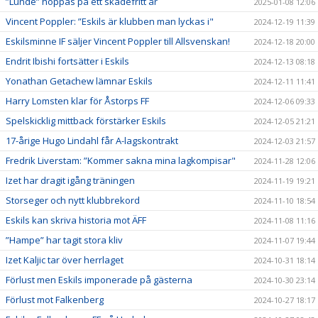
”Lunde” hoppas på ett skadefritt år
2025-01-08 12:06
Vincent Poppler: ”Eskils är klubben man lyckas i"
2024-12-19 11:39
Eskilsminne IF säljer Vincent Poppler till Allsvenskan!
2024-12-18 20:00
Endrit Ibishi fortsätter i Eskils
2024-12-13 08:18
Yonathan Getachew lämnar Eskils
2024-12-11 11:41
Harry Lomsten klar för Åstorps FF
2024-12-06 09:33
Spelskicklig mittback förstärker Eskils
2024-12-05 21:21
17-årige Hugo Lindahl får A-lagskontrakt
2024-12-03 21:57
Fredrik Liverstam: ”Kommer sakna mina lagkompisar"
2024-11-28 12:06
Izet har dragit igång träningen
2024-11-19 19:21
Storseger och nytt klubbrekord
2024-11-10 18:54
Eskils kan skriva historia mot ÄFF
2024-11-08 11:16
”Hampe” har tagit stora kliv
2024-11-07 19:44
Izet Kaljic tar över herrlaget
2024-10-31 18:14
Förlust men Eskils imponerade på gästerna
2024-10-30 23:14
Förlust mot Falkenberg
2024-10-27 18:17