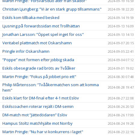
Martin Pringle: ”Försvarsduo åter från skador"
2024-09-19 16:59
Christian Ljungberg: ”Vi är en stark grupp tillsammans"
2024-09-18 22:20
Eskils kom tillbaka med besked
2024-09-14 19:59
Ljusning på forwardssidan mot Trollhättan
2024-09-13 16:09
Jonathan Larsson: ”Öppet spel inget för oss"
2024-09-13 14:13
Veritabel plattmatch mot Oskarshamn
2024-09-07 20:15
Pringle inför Oskarshamn
2024-09-05 22:41
”Poppe” mot formen efter jobbig skada
2024-09-04 07:12
Eskils obesegrade rad bröts av Tvååker
2024-09-01 19:02
Martin Pringle: "Fokus på jobbet prio ett"
2024-08-30 07:48
Philip Mårtensson: ”Tvååkermatchen som att komma
2024-08-28 19:47
hem"
Eskils klart för DM-final efter 4-1 mot Eslöv
2024-08-27 22:08
Eskilscoachen roterar rejält i DM-semin
2024-08-26 20:53
DM-match mot ”Jättedödaren” Eslöv
2024-08-26 17:00
Hampus Stoltz matchhjälte mot Norrby
2024-08-24 19:28
Martin Pringle: ”Nu har vi konkurrens i laget"
2024-08-23 22:16