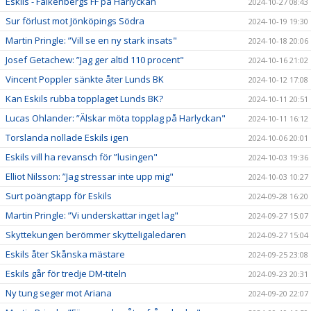
Eskils - Falkenbergs FF på Harlyckan
2024-10-27 08:43
Sur förlust mot Jönköpings Södra
2024-10-19 19:30
Martin Pringle: ”Vill se en ny stark insats"
2024-10-18 20:06
Josef Getachew: ”Jag ger altid 110 procent"
2024-10-16 21:02
Vincent Poppler sänkte åter Lunds BK
2024-10-12 17:08
Kan Eskils rubba topplaget Lunds BK?
2024-10-11 20:51
Lucas Ohlander: ”Älskar möta topplag på Harlyckan"
2024-10-11 16:12
Torslanda nollade Eskils igen
2024-10-06 20:01
Eskils vill ha revansch för ”lusingen"
2024-10-03 19:36
Elliot Nilsson: ”Jag stressar inte upp mig"
2024-10-03 10:27
Surt poängtapp för Eskils
2024-09-28 16:20
Martin Pringle: ”Vi underskattar inget lag"
2024-09-27 15:07
Skyttekungen berömmer skytteligaledaren
2024-09-27 15:04
Eskils åter Skånska mästare
2024-09-25 23:08
Eskils går för tredje DM-titeln
2024-09-23 20:31
Ny tung seger mot Ariana
2024-09-20 22:07