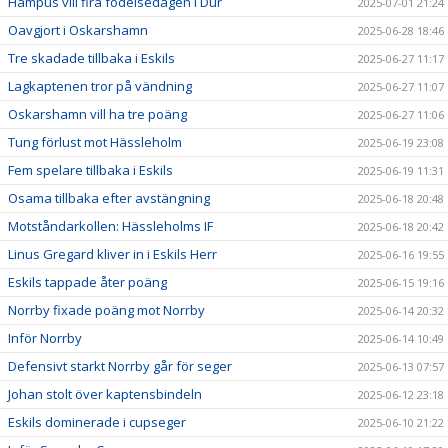
Hampus vill fira födelsedagen i Dur
2025-07-01 21:24
Oavgjort i Oskarshamn
2025-06-28 18:46
Tre skadade tillbaka i Eskils
2025-06-27 11:17
Lagkaptenen tror på vändning
2025-06-27 11:07
Oskarshamn vill ha tre poäng
2025-06-27 11:06
Tung förlust mot Hässleholm
2025-06-19 23:08
Fem spelare tillbaka i Eskils
2025-06-19 11:31
Osama tillbaka efter avstängning
2025-06-18 20:48
Motståndarkollen: Hässleholms IF
2025-06-18 20:42
Linus Gregard kliver in i Eskils Herr
2025-06-16 19:55
Eskils tappade åter poäng
2025-06-15 19:16
Norrby fixade poäng mot Norrby
2025-06-14 20:32
Inför Norrby
2025-06-14 10:49
Defensivt starkt Norrby går för seger
2025-06-13 07:57
Johan stolt över kaptensbindeln
2025-06-12 23:18
Eskils dominerade i cupseger
2025-06-10 21:22