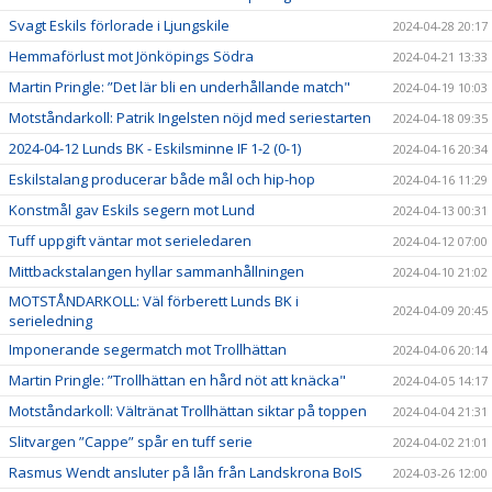
Svagt Eskils förlorade i Ljungskile
2024-04-28 20:17
Hemmaförlust mot Jönköpings Södra
2024-04-21 13:33
Martin Pringle: ”Det lär bli en underhållande match"
2024-04-19 10:03
Motståndarkoll: Patrik Ingelsten nöjd med seriestarten
2024-04-18 09:35
2024-04-12 Lunds BK - Eskilsminne IF 1-2 (0-1)
2024-04-16 20:34
Eskilstalang producerar både mål och hip-hop
2024-04-16 11:29
Konstmål gav Eskils segern mot Lund
2024-04-13 00:31
Tuff uppgift väntar mot serieledaren
2024-04-12 07:00
Mittbackstalangen hyllar sammanhållningen
2024-04-10 21:02
MOTSTÅNDARKOLL: Väl förberett Lunds BK i
2024-04-09 20:45
serieledning
Imponerande segermatch mot Trollhättan
2024-04-06 20:14
Martin Pringle: ”Trollhättan en hård nöt att knäcka"
2024-04-05 14:17
Motståndarkoll: Vältränat Trollhättan siktar på toppen
2024-04-04 21:31
Slitvargen ”Cappe” spår en tuff serie
2024-04-02 21:01
Rasmus Wendt ansluter på lån från Landskrona BoIS
2024-03-26 12:00