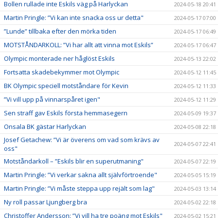
Bollen rullade inte Eskils väg på Harlyckan
2024-05-18 20:41
Martin Pringle: ”Vi kan inte snacka oss ur detta"
2024-05-17 07:00
”Lunde” tillbaka efter den mörka tiden
2024-05-17 06:49
MOTSTÅNDARKOLL: ”Vi har allt att vinna mot Eskils”
2024-05-17 06:47
Olympic monterade ner håglöst Eskils
2024-05-13 22:02
Fortsatta skadebekymmer mot Olympic
2024-05-12 11:45
BK Olympic speciell motståndare för Kevin
2024-05-12 11:33
”Vi vill upp på vinnarspåret igen"
2024-05-12 11:29
Sen straff gav Eskils första hemmasegern
2024-05-09 19:37
Onsala BK gästar Harlyckan
2024-05-08 22:18
Josef Getachew: ”Vi är överens om vad som krävs av
2024-05-07 22:41
oss"
Motståndarkoll – ”Eskils blir en superutmaning"
2024-05-07 22:19
Martin Pringle: ”Vi verkar sakna allt självförtroende"
2024-05-05 15:19
Martin Pringle: ”Vi måste steppa upp rejält som lag"
2024-05-03 13:14
Ny roll passar Ljungberg bra
2024-05-02 22:18
Christoffer Andersson: ”Vi vill ha tre poäng mot Eskils"
2024-05-02 15:21