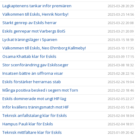
Lagkaptenens tankar inför premiären
2025-03-28 20:29
Välkommen till Eskils, Henrik Norrby!
2025-03-25 14:56
Starkt genrep av Eskils herrar
2025-03-22 20:08
Eskils genrepar mot Varbergs BoIS
2025-03-21 20:09
Lyckat träningsläger i Spanien
2025-03-15 18:59
Välkommen till Eskils, Neo Ehrnborg Kallmeby!
2025-03-10 17:35
Osama Khattab klar för Eskils
2025-03-09 17:15
Stor scenförändring gav Eskilsseger
2025-03-08 18:32
Insatsen bättre än siffrorna visar
2025-02-28 22:16
Eskils förstärker herrarnas stab
2025-02-26 19:04
Många positiva besked i segern mot Torn
2025-02-23 18:46
Eskils dominerade mot ungt HIF-lag
2025-02-05 22:27
Inför kvällens träningsmatch mot HIF
2025-02-05 13:46
Teknisk anfallstalang klar för Eskils
2025-02-04 18:04
Hampus Pauli klar för Eskils
2025-02-04 18:01
Teknisk mittfältare klar för Eskils
2025-01-09 20:42