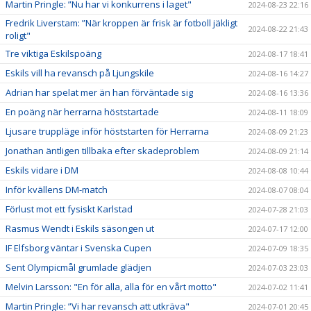
Martin Pringle: ”Nu har vi konkurrens i laget"
2024-08-23 22:16
Fredrik Liverstam: ”När kroppen är frisk är fotboll jäkligt
2024-08-22 21:43
roligt"
Tre viktiga Eskilspoäng
2024-08-17 18:41
Eskils vill ha revansch på Ljungskile
2024-08-16 14:27
Adrian har spelat mer än han förväntade sig
2024-08-16 13:36
En poäng när herrarna höststartade
2024-08-11 18:09
Ljusare truppläge inför höststarten för Herrarna
2024-08-09 21:23
Jonathan äntligen tillbaka efter skadeproblem
2024-08-09 21:14
Eskils vidare i DM
2024-08-08 10:44
Inför kvällens DM-match
2024-08-07 08:04
Förlust mot ett fysiskt Karlstad
2024-07-28 21:03
Rasmus Wendt i Eskils säsongen ut
2024-07-17 12:00
IF Elfsborg väntar i Svenska Cupen
2024-07-09 18:35
Sent Olympicmål grumlade glädjen
2024-07-03 23:03
Melvin Larsson: "En för alla, alla för en vårt motto"
2024-07-02 11:41
Martin Pringle: ”Vi har revansch att utkräva"
2024-07-01 20:45