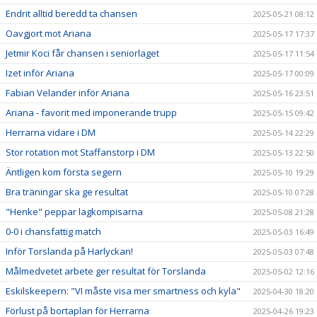
Endrit alltid beredd ta chansen
2025-05-21 08:12
Oavgjort mot Ariana
2025-05-17 17:37
Jetmir Koci får chansen i seniorlaget
2025-05-17 11:54
Izet inför Ariana
2025-05-17 00:09
Fabian Velander inför Ariana
2025-05-16 23:51
Ariana - favorit med imponerande trupp
2025-05-15 09:42
Herrarna vidare i DM
2025-05-14 22:29
Stor rotation mot Staffanstorp i DM
2025-05-13 22:50
Äntligen kom första segern
2025-05-10 19:29
Bra träningar ska ge resultat
2025-05-10 07:28
"Henke" peppar lagkompisarna
2025-05-08 21:28
0-0 i chansfattig match
2025-05-03 16:49
Inför Torslanda på Harlyckan!
2025-05-03 07:48
Målmedvetet arbete ger resultat för Torslanda
2025-05-02 12:16
Eskilskeepern: "VI måste visa mer smartness och kyla"
2025-04-30 18:20
Förlust på bortaplan för Herrarna
2025-04-26 19:23