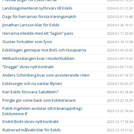
Landslagsmeriterat nyförvärv till Eskils
2024-02-01 21:29
Dags för herrarnas första träningsmatch
2024-02-01 16:48
Jonathan Larsson klar för Eskils
2024-01-28 19:57
Herrarna inledde med ett ”lagom” pass
2024-01-11 22:06
Gustav fortsätter som fysio
2024-01-10 16:58
Eskilslagen genrepar mot BoIS och Husqvarna
2024-01-09 23:32
Mittbackstalangen kvar i moderklubben
2024-01-09 15:43
”Dragge” skrev nytt kontrakt
2024-01-09 11:05
Anders Schönberg kvar som assisterande i Herr
2024-01-07 18:51
Eskilsseger och nu väntar Illyrien
2024-01-06 20:27
Kan Eskils försvara Saluttiteln?
2024-01-03 18:40
Pringle gör come back som Eskilstränare
2023-12-22 19:29
Patrik Ingelsten avslutar sitt tränaruppdrag i
2023-12-22 18:24
Eskilsminne IF
Endrit Ibishi skrev nytt kontrakt
2023-12-17 18:44
Rutinerad målvakt klar för Eskils
2023-12-15 17:32