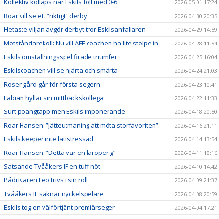
Kollektiv kollaps när Eskils föll med 0-6
2026-05-01 17:24
Roar vill se ett ”riktigt” derby
2026-04-30 20:35
Hetaste viljan avgör derbyt tror Eskilsanfallaren
2026-04-29 14:59
Motståndarekoll: Nu vill ÄFF-coachen ha lite stolpe in
2026-04-28 11:54
Eskils omställningsspel firade triumfer
2026-04-25 16:04
Eskilscoachen vill se hjärta och smärta
2026-04-24 21:03
Rosengård går för första segern
2026-04-23 10:41
Fabian hyllar sin mittbackskollega
2026-04-22 11:33
Surt poängtapp men Eskils imponerande
2026-04-18 20:50
Roar Hansen: ”Jätteutmaning att möta storfavoriten”
2026-04-16 21:11
Eskils keeper inte lättstressad
2026-04-14 13:54
Roar Hansen: ”Detta var en läropeng”
2026-04-11 18:16
Satsande Tvååkers IF en tuff nöt
2026-04-10 14:42
Pådrivaren Leo trivs i sin roll
2026-04-09 21:37
Tvååkers IF saknar nyckelspelare
2026-04-08 20:59
Eskils tog en välförtjänt premiärseger
2026-04-04 17:21