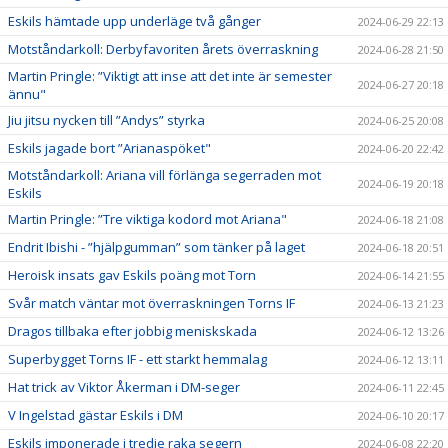
Eskils hämtade upp underläge två gånger
2024-06-29 22:13
Motståndarkoll: Derbyfavoriten årets överraskning
2024-06-28 21:50
Martin Pringle: ”Viktigt att inse att det inte är semester
2024-06-27 20:18
ännu"
Jiu jitsu nycken till ”Andys” styrka
2024-06-25 20:08
Eskils jagade bort ”Arianaspöket"
2024-06-20 22:42
Motståndarkoll: Ariana vill förlänga segerraden mot
2024-06-19 20:18
Eskils
Martin Pringle: ”Tre viktiga kodord mot Ariana"
2024-06-18 21:08
Endrit Ibishi - ”hjälpgumman” som tänker på laget
2024-06-18 20:51
Heroisk insats gav Eskils poäng mot Torn
2024-06-14 21:55
Svår match väntar mot överraskningen Torns IF
2024-06-13 21:23
Dragos tillbaka efter jobbig meniskskada
2024-06-12 13:26
Superbygget Torns IF - ett starkt hemmalag
2024-06-12 13:11
Hat trick av Viktor Åkerman i DM-seger
2024-06-11 22:45
V Ingelstad gästar Eskils i DM
2024-06-10 20:17
Eskils imponerade i tredje raka segern
2024-06-08 22:20