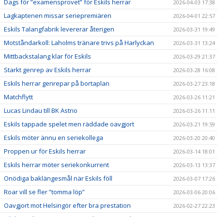
Dags för ”examensprovet” för Eskils herrar
2026-04-03 17:38
Lagkaptenen missar seriepremiären
2026-04-01 22:57
Eskils Talangfabrik levererar återigen
2026-03-31 19:49
Motståndarkoll: Laholms tränare trivs på Harlyckan
2026-03-31 13:24
Mittbackstalang klar för Eskils
2026-03-29 21:37
Starkt genrep av Eskils herrar
2026-03-28 16:08
Eskils herrar genrepar på bortaplan
2026-03-27 23:18
Matchflytt
2026-03-26 11:21
Lucas Lindau till BK Astrio
2026-03-26 11:11
Eskils tappade spelet men räddade oavgjort
2026-03-21 19:59
Eskils möter ännu en seriekollega
2026-03-20 20:40
Proppen ur för Eskils herrar
2026-03-14 18:01
Eskils herrar möter seriekonkurrent
2026-03-13 13:37
Onödiga baklängesmål när Eskils föll
2026-03-07 17:26
Roar vill se fler ”tomma löp”
2026-03-06 20:06
Oavgjort mot Helsingör efter bra prestation
2026-02-27 22:23