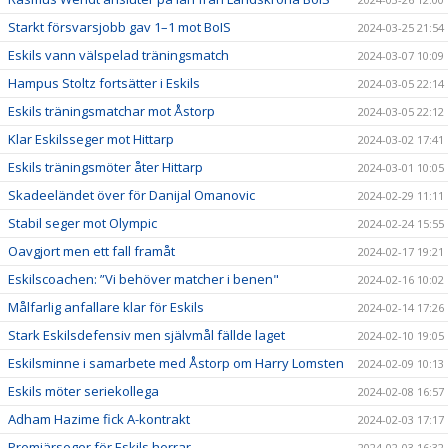
Starkt försvarsjobb gav 1–1 mot BoIS
2024-03-25 21:54
Eskils vann välspelad träningsmatch
2024-03-07 10:09
Hampus Stoltz fortsätter i Eskils
2024-03-05 22:14
Eskils träningsmatchar mot Åstorp
2024-03-05 22:12
Klar Eskilsseger mot Hittarp
2024-03-02 17:41
Eskils träningsmöter åter Hittarp
2024-03-01 10:05
Skadeeländet över för Danijal Omanovic
2024-02-29 11:11
Stabil seger mot Olympic
2024-02-24 15:55
Oavgjort men ett fall framåt
2024-02-17 19:21
Eskilscoachen: ”Vi behöver matcher i benen"
2024-02-16 10:02
Målfarlig anfallare klar för Eskils
2024-02-14 17:26
Stark Eskilsdefensiv men självmål fällde laget
2024-02-10 19:05
Eskilsminne i samarbete med Åstorp om Harry Lomsten
2024-02-09 10:13
Eskils möter seriekollega
2024-02-08 16:57
Adham Hazime fick A-kontrakt
2024-02-03 17:17
Premiärseger för Eskils herrar
2024-02-03 16:32