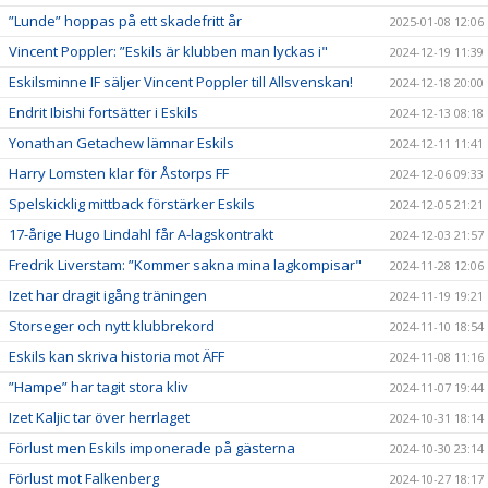
”Lunde” hoppas på ett skadefritt år
2025-01-08 12:06
Vincent Poppler: ”Eskils är klubben man lyckas i"
2024-12-19 11:39
Eskilsminne IF säljer Vincent Poppler till Allsvenskan!
2024-12-18 20:00
Endrit Ibishi fortsätter i Eskils
2024-12-13 08:18
Yonathan Getachew lämnar Eskils
2024-12-11 11:41
Harry Lomsten klar för Åstorps FF
2024-12-06 09:33
Spelskicklig mittback förstärker Eskils
2024-12-05 21:21
17-årige Hugo Lindahl får A-lagskontrakt
2024-12-03 21:57
Fredrik Liverstam: ”Kommer sakna mina lagkompisar"
2024-11-28 12:06
Izet har dragit igång träningen
2024-11-19 19:21
Storseger och nytt klubbrekord
2024-11-10 18:54
Eskils kan skriva historia mot ÄFF
2024-11-08 11:16
”Hampe” har tagit stora kliv
2024-11-07 19:44
Izet Kaljic tar över herrlaget
2024-10-31 18:14
Förlust men Eskils imponerade på gästerna
2024-10-30 23:14
Förlust mot Falkenberg
2024-10-27 18:17