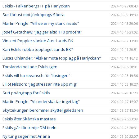
Eskils - Falkenbergs FF på Harlyckan
2024-10-27 08:43
Sur förlust mot Jönköpings Södra
2024-10-19 19:30
Martin Pringle: ”Vill se en ny stark insats"
2024-10-18 20:06
Josef Getachew: ”Jag ger altid 110 procent"
2024-10-16 21:02
Vincent Poppler sänkte åter Lunds BK
2024-10-12 17:08
Kan Eskils rubba topplaget Lunds BK?
2024-10-11 20:51
Lucas Ohlander: ”Älskar möta topplag på Harlyckan"
2024-10-11 16:12
Torslanda nollade Eskils igen
2024-10-06 20:01
Eskils vill ha revansch för ”lusingen"
2024-10-03 19:36
Elliot Nilsson: ”Jag stressar inte upp mig"
2024-10-03 10:27
Surt poängtapp för Eskils
2024-09-28 16:20
Martin Pringle: ”Vi underskattar inget lag"
2024-09-27 15:07
Skyttekungen berömmer skytteligaledaren
2024-09-27 15:04
Eskils åter Skånska mästare
2024-09-25 23:08
Eskils går för tredje DM-titeln
2024-09-23 20:31
Ny tung seger mot Ariana
2024-09-20 22:07