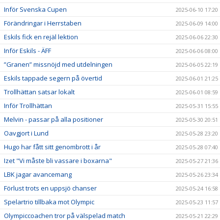
Inför Svenska Cupen
2025-06-10 17:20
Förändringar i Herrstaben
2025-06-09 14:00
Eskils fick en rejäl lektion
2025-06-06 22:30
Inför Eskils - ÄFF
2025-06-06 08:00
”Granen” missnöjd med utdelningen
2025-06-05 22:19
Eskils tappade segern på övertid
2025-06-01 21:25
Trollhättan satsar lokalt
2025-06-01 08:59
Inför Trollhättan
2025-05-31 15:55
Melvin - passar på alla positioner
2025-05-30 20:51
Oavgjort i Lund
2025-05-28 23:20
Hugo har fått sitt genombrott i år
2025-05-28 07:40
Izet "Vi måste bli vassare i boxarna"
2025-05-27 21:36
LBK jagar avancemang
2025-05-26 23:34
Förlust trots en uppsjö chanser
2025-05-24 16:58
Spelartrio tillbaka mot Olympic
2025-05-23 11:57
Olympiccoachen tror på välspelad match
2025-05-21 22:29