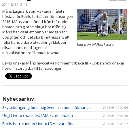
BILDGALLERI
2014-12-30 13:44
Måns Lagmark som vaktade målet i
KONTAKT
höstas för Eskils fortsätter för säsongen
2015. Måns var utlånad från HIF under
hösten och gjorde riktigt bra ifrån sig.
MATCHER
Måns har visat att han var mogen för
uppgiften och det ska bli intressant att
ETTAN SÖDRA
följa hans vidare utveckling i klubben
bild från bildburken.se
tillsammans med laget och
målvaktstränare Thomas Kozma.
Eskils önskar Måns mycket välkommen tillbaka till klubben och önskar
honom stort lycka till för säsongen.
Nyhetsarkiv
Skyttekungen grämer sig över missade målchanser
2026-08-07 09:06
Ungt Linero chanslöst i DM-kvartsfinalen
2026-08-06 08:36
Eskils herrar möter Linero i DM-kvartsfinal
2026-08-05 08:57