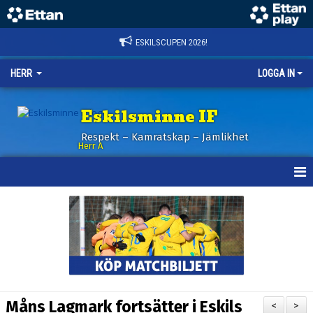
ESKILSCUPEN 2026!
HERR
LOGGA IN
Eskilsminne IF
Respekt – Kamratskap – Jämlikhet
Herr A
HEM
KALENDER
NYHETER
TRUPPEN
Måns Lagmark fortsätter i Eskils
<
>