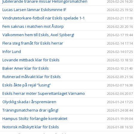
Jubilerande tränare missar Helsingörsmatchen
2026-02-26 16:20
Lucas Larsen lämnar Eskilsminne IF
2026-02-25 19:52
Vindrutetorkare-fotboll när Eskils spelade 1-1
2026-02-21 17:18
Fem saknas i matchen mot Åstorp
2026-02-20 20:16
Välkommen hem till Eskils, Axel Sjöberg!
2026-02-17 19:44
Flera steg framåt för Eskils herrar
2026-02-14 17:14
Inför Lund
2026-02-14 07:25
Lovande mittback klar för Eskils
2026-02-13 18:53
Baker Amer klar för Eskils
2026-02-10 21:40
Rutinerad målvakt klar för Eskils
2026-02-09 21:56
Eskils åkte på rejäl ”lusing”
2026-02-07 16:38
Eskils herrar möter Superettanlaget Värnamo
2026-02-06 20:07
Olycklig skada i årspremiären
2026-01-24 17:25
Träningsmatcherna drar igång!
2026-01-24 08:44
Hampus Stoltz förlängde kontraktet
2026-01-19 09:04
Notorisk målskytt klar för Eskils
2026-01-08 16:53