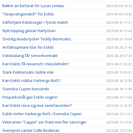
Bättre än befarat för Lucas Lindau
2025-09-04 16:16
”Sexpoängsmatch” för Eskils
2025-09-04 15:42
Välförtjänt Eskilsseger i fysisk match
2025-08-30 17:21
Nytt topplag gästar Harlyckan
2025-08-30 12:06
Onödig skada tycker Teddy Bermudez
2025-08-29 16:04
Anfallsspelare klar för Eskils
2025-08-28 21:46
Eskilstalang får seniorkontrakt
2025-08-28 07:24
Kan Eskils få revansch i Hässleholm?
2025-08-21 22:22
Stark Eskilsinsats räckte inte
2025-08-19 23:01
Kan Eskils rubba Varbergs BoIS?
2025-08-18 23:29
Svenska Cupen livesänds
2025-08-18 11:44
Frisparksmål gav Eskils segern
2025-08-16 17:06
Kan Eskils resa sig mot seriefavoriten?
2025-08-15 12:53
Eskils möter Varbergs BoIS i Svenska Cupen
2025-08-15 11:07
Veteranen ”Cappe” ser fram mot fler säsonger
2025-08-13 14:52
Äventyret väntar Calle Bodenäs
2025-08-13 07:44