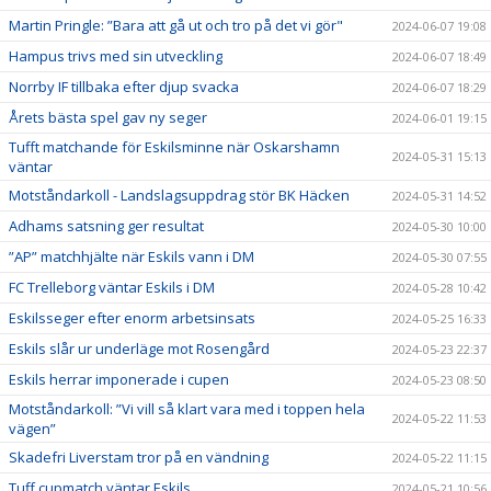
Martin Pringle: ”Bara att gå ut och tro på det vi gör"
2024-06-07 19:08
Hampus trivs med sin utveckling
2024-06-07 18:49
Norrby IF tillbaka efter djup svacka
2024-06-07 18:29
Årets bästa spel gav ny seger
2024-06-01 19:15
Tufft matchande för Eskilsminne när Oskarshamn
2024-05-31 15:13
väntar
Motståndarkoll - Landslagsuppdrag stör BK Häcken
2024-05-31 14:52
Adhams satsning ger resultat
2024-05-30 10:00
”AP” matchhjälte när Eskils vann i DM
2024-05-30 07:55
FC Trelleborg väntar Eskils i DM
2024-05-28 10:42
Eskilsseger efter enorm arbetsinsats
2024-05-25 16:33
Eskils slår ur underläge mot Rosengård
2024-05-23 22:37
Eskils herrar imponerade i cupen
2024-05-23 08:50
Motståndarkoll: ”Vi vill så klart vara med i toppen hela
2024-05-22 11:53
vägen”
Skadefri Liverstam tror på en vändning
2024-05-22 11:15
Tuff cupmatch väntar Eskils
2024-05-21 10:56