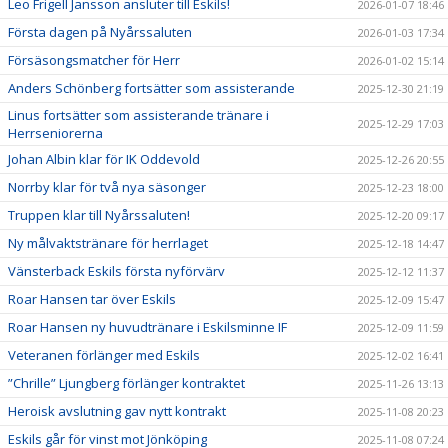
Leo Frigell Jansson ansluter till Eskils!
2026-01-07 18:46
Första dagen på Nyårssaluten
2026-01-03 17:34
Försäsongsmatcher för Herr
2026-01-02 15:14
Anders Schönberg fortsätter som assisterande
2025-12-30 21:19
Linus fortsätter som assisterande tränare i
2025-12-29 17:03
Herrseniorerna
Johan Albin klar för IK Oddevold
2025-12-26 20:55
Norrby klar för två nya säsonger
2025-12-23 18:00
Truppen klar till Nyårssaluten!
2025-12-20 09:17
Ny målvaktstränare för herrlaget
2025-12-18 14:47
Vänsterback Eskils första nyförvärv
2025-12-12 11:37
Roar Hansen tar över Eskils
2025-12-09 15:47
Roar Hansen ny huvudtränare i Eskilsminne IF
2025-12-09 11:59
Veteranen förlänger med Eskils
2025-12-02 16:41
”Chrille” Ljungberg förlänger kontraktet
2025-11-26 13:13
Heroisk avslutning gav nytt kontrakt
2025-11-08 20:23
Eskils går för vinst mot Jönköping
2025-11-08 07:24