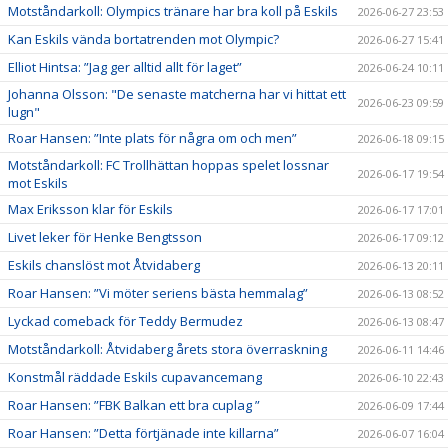
Motståndarkoll: Olympics tränare har bra koll på Eskils
2026-06-27 23:53
Kan Eskils vända bortatrenden mot Olympic?
2026-06-27 15:41
Elliot Hintsa: ”Jag ger alltid allt för laget”
2026-06-24 10:11
Johanna Olsson: "De senaste matcherna har vi hittat ett
2026-06-23 09:59
lugn"
Roar Hansen: ”Inte plats för några om och men”
2026-06-18 09:15
Motståndarkoll: FC Trollhättan hoppas spelet lossnar
2026-06-17 19:54
mot Eskils
Max Eriksson klar för Eskils
2026-06-17 17:01
Livet leker för Henke Bengtsson
2026-06-17 09:12
Eskils chanslöst mot Åtvidaberg
2026-06-13 20:11
Roar Hansen: ”Vi möter seriens bästa hemmalag”
2026-06-13 08:52
Lyckad comeback för Teddy Bermudez
2026-06-13 08:47
Motståndarkoll: Åtvidaberg årets stora överraskning
2026-06-11 14:46
Konstmål räddade Eskils cupavancemang
2026-06-10 22:43
Roar Hansen: ”FBK Balkan ett bra cuplag ”
2026-06-09 17:44
Roar Hansen: ”Detta förtjänade inte killarna”
2026-06-07 16:04