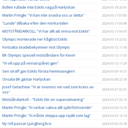
Bollen rullade inte Eskils väg på Harlyckan
2024-05-18 20:41
Martin Pringle: ”Vi kan inte snacka oss ur detta"
2024-05-17 07:00
”Lunde” tillbaka efter den mörka tiden
2024-05-17 06:49
MOTSTÅNDARKOLL: ”Vi har allt att vinna mot Eskils”
2024-05-17 06:47
Olympic monterade ner håglöst Eskils
2024-05-13 22:02
Fortsatta skadebekymmer mot Olympic
2024-05-12 11:45
BK Olympic speciell motståndare för Kevin
2024-05-12 11:33
”Vi vill upp på vinnarspåret igen"
2024-05-12 11:29
Sen straff gav Eskils första hemmasegern
2024-05-09 19:37
Onsala BK gästar Harlyckan
2024-05-08 22:18
Josef Getachew: ”Vi är överens om vad som krävs av
2024-05-07 22:41
oss"
Motståndarkoll – ”Eskils blir en superutmaning"
2024-05-07 22:19
Martin Pringle: ”Vi verkar sakna allt självförtroende"
2024-05-05 15:19
Martin Pringle: ”Vi måste steppa upp rejält som lag"
2024-05-03 13:14
Ny roll passar Ljungberg bra
2024-05-02 22:18