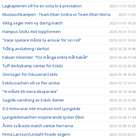
Lagkaptenen vill ha en sista bra prestation
2025-11-07 13:29
Mustaschkampen - Team Ettan Södra vs Team Ettan Norra.
2025-11-03
Viktig seger men ny darrig match
2025-11-01 19:33
Hampus Stoltz mot toppformen
2025-10-31 13:32
”Varje spelare måste ta ansvar för sin roll”
2025-10-31 10:02
Tråkig avslutning i derbyt
2025-10-26 19:48
Fabian Velander: ”För många enkla mål bakåt”
2025-10-24 15:54
Tuff derbykamp väntar för Eskils
2025-10-23 20:39
Storseger för fokuserat Eskils
2025-10-18 19:50
Eskilscoachen vill se fler avslut
2025-10-17 13:11
”Vi måste bli mera desperata”
2025-10-16 16:46
Sagolik vändning av Eskils damer
2025-10-12 15:59
0-3 motsvarar inte insatsen mot Ljungskile
2025-10-11 16:38
Ljungskilematchen inspirerande tycker Elliot
2025-10-09 21:34
Årets svåraste match väntar herrarna
2025-10-09 21:28
Firma Larsson/Lindahl fixade segern
2025-10-05 20:21