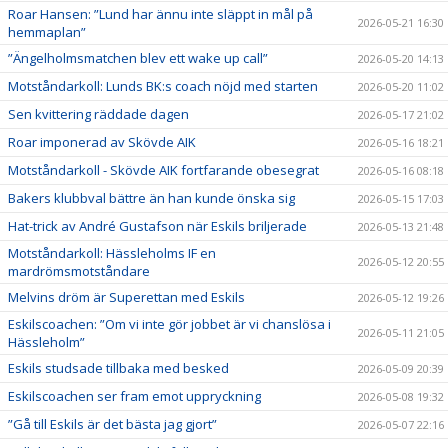
Roar Hansen: ”Lund har ännu inte släppt in mål på
2026-05-21 16:30
hemmaplan”
”Ängelholmsmatchen blev ett wake up call”
2026-05-20 14:13
Motståndarkoll: Lunds BK:s coach nöjd med starten
2026-05-20 11:02
Sen kvittering räddade dagen
2026-05-17 21:02
Roar imponerad av Skövde AIK
2026-05-16 18:21
Motståndarkoll - Skövde AIK fortfarande obesegrat
2026-05-16 08:18
Bakers klubbval bättre än han kunde önska sig
2026-05-15 17:03
Hat-trick av André Gustafson när Eskils briljerade
2026-05-13 21:48
Motståndarkoll: Hässleholms IF en
2026-05-12 20:55
mardrömsmotståndare
Melvins dröm är Superettan med Eskils
2026-05-12 19:26
Eskilscoachen: ”Om vi inte gör jobbet är vi chanslösa i
2026-05-11 21:05
Hässleholm”
Eskils studsade tillbaka med besked
2026-05-09 20:39
Eskilscoachen ser fram emot uppryckning
2026-05-08 19:32
”Gå till Eskils är det bästa jag gjort”
2026-05-07 22:16