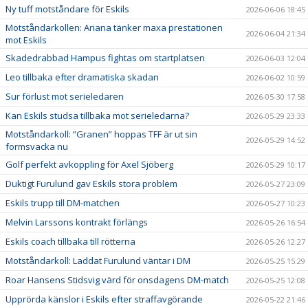
Ny tuff motståndare för Eskils
2026-06-06 18:45
Motståndarkollen: Ariana tänker maxa prestationen
2026-06-04 21:34
mot Eskils
Skadedrabbad Hampus fightas om startplatsen
2026-06-03 12:04
Leo tillbaka efter dramatiska skadan
2026-06-02 10:59
Sur förlust mot serieledaren
2026-05-30 17:58
Kan Eskils studsa tillbaka mot serieledarna?
2026-05-29 23:33
Motståndarkoll: ”Granen” hoppas TFF är ut sin
2026-05-29 14:52
formsvacka nu
Golf perfekt avkoppling för Axel Sjöberg
2026-05-29 10:17
Duktigt Furulund gav Eskils stora problem
2026-05-27 23:09
Eskils trupp till DM-matchen
2026-05-27 10:23
Melvin Larssons kontrakt förlängs
2026-05-26 16:54
Eskils coach tillbaka till rötterna
2026-05-26 12:27
Motståndarkoll: Laddat Furulund väntar i DM
2026-05-25 15:29
Roar Hansens Stidsvig värd för onsdagens DM-match
2026-05-25 12:08
Upprörda känslor i Eskils efter straffavgörande
2026-05-22 21:46