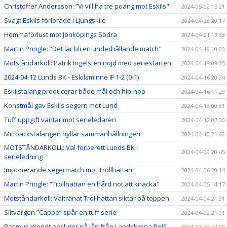
Christoffer Andersson: ”Vi vill ha tre poäng mot Eskils"
2024-05-02 15:21
Svagt Eskils förlorade i Ljungskile
2024-04-28 20:17
Hemmaförlust mot Jönköpings Södra
2024-04-21 13:33
Martin Pringle: ”Det lär bli en underhållande match"
2024-04-19 10:03
Motståndarkoll: Patrik Ingelsten nöjd med seriestarten
2024-04-18 09:35
2024-04-12 Lunds BK - Eskilsminne IF 1-2 (0-1)
2024-04-16 20:34
Eskilstalang producerar både mål och hip-hop
2024-04-16 11:29
Konstmål gav Eskils segern mot Lund
2024-04-13 00:31
Tuff uppgift väntar mot serieledaren
2024-04-12 07:00
Mittbackstalangen hyllar sammanhållningen
2024-04-10 21:02
MOTSTÅNDARKOLL: Väl förberett Lunds BK i
2024-04-09 20:45
serieledning
Imponerande segermatch mot Trollhättan
2024-04-06 20:14
Martin Pringle: ”Trollhättan en hård nöt att knäcka"
2024-04-05 14:17
Motståndarkoll: Vältränat Trollhättan siktar på toppen
2024-04-04 21:31
Slitvargen ”Cappe” spår en tuff serie
2024-04-02 21:01
Rasmus Wendt ansluter på lån från Landskrona BoIS
2024-03-26 12:00