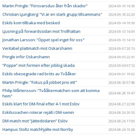
Martin Pringle: ”Försvarsduo åter från skador"
2024-09-19 16:59
Christian Ljungberg: ”Vi är en stark grupp tillsammans"
2024-09-18 22:20
Eskils kom tillbaka med besked
2024-09-14 19:59
Ljusning på forwardssidan mot Trollhättan
2024-09-13 16:09
Jonathan Larsson: ”Öppet spel inget för oss"
2024-09-13 14:13
Veritabel plattmatch mot Oskarshamn
2024-09-07 20:15
Pringle inför Oskarshamn
2024-09-05 22:41
”Poppe” mot formen efter jobbig skada
2024-09-04 07:12
Eskils obesegrade rad bröts av Tvååker
2024-09-01 19:02
Martin Pringle: "Fokus på jobbet prio ett"
2024-08-30 07:48
Philip Mårtensson: ”Tvååkermatchen som att komma
2024-08-28 19:47
hem"
Eskils klart för DM-final efter 4-1 mot Eslöv
2024-08-27 22:08
Eskilscoachen roterar rejält i DM-semin
2024-08-26 20:53
DM-match mot ”Jättedödaren” Eslöv
2024-08-26 17:00
Hampus Stoltz matchhjälte mot Norrby
2024-08-24 19:28