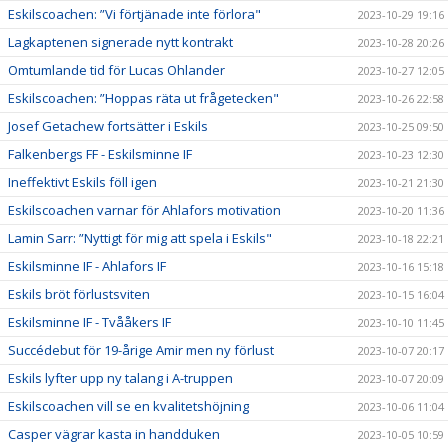
Eskilscoachen: ”Vi förtjänade inte förlora"
2023-10-29 19:16
Lagkaptenen signerade nytt kontrakt
2023-10-28 20:26
Omtumlande tid för Lucas Ohlander
2023-10-27 12:05
Eskilscoachen: ”Hoppas räta ut frågetecken"
2023-10-26 22:58
Josef Getachew fortsätter i Eskils
2023-10-25 09:50
Falkenbergs FF - Eskilsminne IF
2023-10-23 12:30
Ineffektivt Eskils föll igen
2023-10-21 21:30
Eskilscoachen varnar för Ahlafors motivation
2023-10-20 11:36
Lamin Sarr: ”Nyttigt för mig att spela i Eskils"
2023-10-18 22:21
Eskilsminne IF - Ahlafors IF
2023-10-16 15:18
Eskils bröt förlustsviten
2023-10-15 16:04
Eskilsminne IF - Tvååkers IF
2023-10-10 11:45
Succédebut för 19-årige Amir men ny förlust
2023-10-07 20:17
Eskils lyfter upp ny talang i A-truppen
2023-10-07 20:09
Eskilscoachen vill se en kvalitetshöjning
2023-10-06 11:04
Casper vägrar kasta in handduken
2023-10-05 10:59