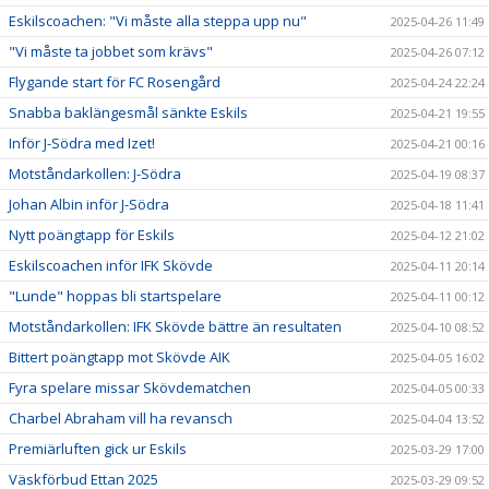
Eskilscoachen: "Vi måste alla steppa upp nu"
2025-04-26 11:49
"Vi måste ta jobbet som krävs"
2025-04-26 07:12
Flygande start för FC Rosengård
2025-04-24 22:24
Snabba baklängesmål sänkte Eskils
2025-04-21 19:55
Inför J-Södra med Izet!
2025-04-21 00:16
Motståndarkollen: J-Södra
2025-04-19 08:37
Johan Albin inför J-Södra
2025-04-18 11:41
Nytt poängtapp för Eskils
2025-04-12 21:02
Eskilscoachen inför IFK Skövde
2025-04-11 20:14
"Lunde" hoppas bli startspelare
2025-04-11 00:12
Motståndarkollen: IFK Skövde bättre än resultaten
2025-04-10 08:52
Bittert poängtapp mot Skövde AIK
2025-04-05 16:02
Fyra spelare missar Skövdematchen
2025-04-05 00:33
Charbel Abraham vill ha revansch
2025-04-04 13:52
Premiärluften gick ur Eskils
2025-03-29 17:00
Väskförbud Ettan 2025
2025-03-29 09:52