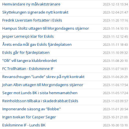
Hemvändare ny målvaktstränare
2023-12-13 13:34
Skyttekungen signerade nytt kontrakt
2023-12-04 21:47
Fredrik Liverstam fortsätter i Eskils
2023-11-20 17:16
Hampus Stoltz uttagen till Morgondagens stjärnor
2023-11-14 10:15
Jesper Lernesjö klar för Eskils
2023-11-12 12:45
Årets enda mål gav Eskils fjärdeplatsen
2023-11-11 18:43
Eskils går för fjärdeplatsen
2023-11-10 09:32
”Olli” vill tangera klubbrekordet
2023-11-08 20:10
FC Trollhättan - Eskilsminne IF
2023-11-07 14:31
Revanschsugen ”Lunde” skrev på nytt kontrakt
2023-11-06 20:29
Johan Albin uttagen till Morgondagens stjärnor
2023-11-06 17:54
Seger mot Lunds BK i sista hemmamatchen
2023-11-05 17:24
Reinholdsson tillbaka i skadedrabbat Eskils
2023-11-03 09:57
Imponerande säsong av ”Bobbe"
2023-11-01 20:54
Ingen tvekan för Casper Seger
2023-10-31 21:00
Eskilsminne IF - Lunds BK
2023-10-30 13:10