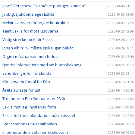
Josef Getachew: ”Nu måste poängen komma”
2025-10-05 11:11
Jobbigt sjukdomsläge i Eskils
2025-10-03 08:03
Melvin Larsson förlängde kontraktet
2025-10-03 07:55
Tamt Eskils föll mot Husqvarna
2025-09-28 12:09
Viktig streckmatch för Eskils
2025-09-26 14:27
Johan Albin: ”Vi måste spika igen bakåt”
2025-09-26 08:11
Orgie i målchanser men förlust
2025-09-20 16:44
”Jonthe” slarvar inte med sin hjärnskakning
2025-09-20 08:19
Schönberg inför Torslanda
2025-09-20 08:11
Känslosamt förväl för Filip
2025-09-15 11:26
Årets suraste förlust
2025-09-14 20:42
Trotjänaren Filip lämnar efter 23 år
2025-09-13 17:00
Eskils mot lag i hysterisk form
2025-09-13 10:00
Eskils föll trots bländande målvaktsspel
2025-09-10 22:50
Stor rotation i DM-semifinalen
2025-09-09 08:58
Imponerande insats när Eskils vann
2025-09-06 19:34