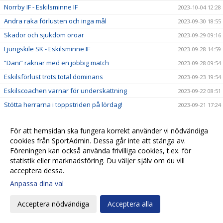
Norrby IF - Eskilsminne IF
2023-10-04 12:28
Andra raka förlusten och inga mål
2023-09-30 18:55
Skador och sjukdom oroar
2023-09-29 09:16
Ljungskile SK - Eskilsminne IF
2023-09-28 14:59
”Dani” räknar med en jobbig match
2023-09-28 09:54
Eskilsförlust trots total dominans
2023-09-23 19:54
Eskilscoachen varnar för underskattning
2023-09-22 08:51
Stötta herrarna i toppstriden på lördag!
2023-09-21 17:24
Tio mål från ”Ollis” vänsterfot
2023-09-20 14:39
För att hemsidan ska fungera korrekt använder vi nödvändiga
Eskilsminne IF - Oskarshamns AIK
2023-09-19 15:29
cookies från SportAdmin. Dessa går inte att stänga av.
Läckra mål när Eskils 3-1-vann
2023-09-16 20:03
Föreningen kan också använda frivilliga cookies, t.ex. för
Fyra spelare tillbaka mot Vänersborg
statistik eller marknadsföring. Du väljer själv om du vill
2023-09-15 09:21
acceptera dessa.
Josef Getachew: "Min professor uppmanar mig spela
2023-09-13 20:51
fotboll"
Anpassa dina val
Eskilsminne IF - Vänersborgs IF
2023-09-12 08:07
Acceptera nödvändiga
Acceptera alla
Stor irritation när Eskils föll i Malmö
2023-09-09 18:13