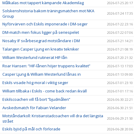
Målkalas mot tappert kämpande Akademilag
2026-07-25 20:17
Solskenshistoria bakom träningsmatchen mot NKA
2026-07-24 17:35
Group
Nyförvärven och Eskils imponerade i DM-seger
2026-07-22 23:16
DM-match men fokus ligger på seriespelet
2026-07-22 07:06
Nosaby IF svårbesegrad motståndare i DM
2026-07-21 14:21
Talangen Casper Ljung en kreativ tekniker
2026-07-21 08:19
William Westerlund rutinerat HIF-lån
2026-07-20 21:32
Roar Hansen: ”HIF-lånen höjer truppens kvalitet”
2026-07-13 17:03
Casper Ljung & William Westerlund lånas in
2026-07-13 09:00
Eskils visade hög moral i viktig seger
2026-07-01 23:10
William tillbaka i Eskils - come back redan ikväll
2026-07-01 17:16
Eskilscoachen vill få bort ”bjudmålen”
2026-06-30 22:21
Avskedsmatch för Fabian Velander
2026-06-30 21:51
Motståndarkoll: Kristianstadcoachen vill dra det längsta
2026-06-29 21:50
strået
Eskils bjöd på mål och förlorade
2026-06-28 20:06