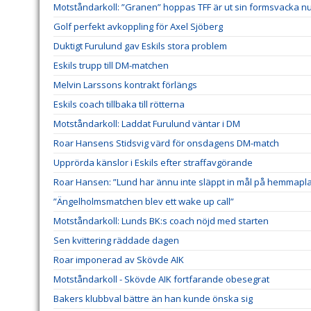
Motståndarkoll: ”Granen” hoppas TFF är ut sin formsvacka n
Golf perfekt avkoppling för Axel Sjöberg
Duktigt Furulund gav Eskils stora problem
Eskils trupp till DM-matchen
Melvin Larssons kontrakt förlängs
Eskils coach tillbaka till rötterna
Motståndarkoll: Laddat Furulund väntar i DM
Roar Hansens Stidsvig värd för onsdagens DM-match
Upprörda känslor i Eskils efter straffavgörande
Roar Hansen: ”Lund har ännu inte släppt in mål på hemmapl
”Ängelholmsmatchen blev ett wake up call”
Motståndarkoll: Lunds BK:s coach nöjd med starten
Sen kvittering räddade dagen
Roar imponerad av Skövde AIK
Motståndarkoll - Skövde AIK fortfarande obesegrat
Bakers klubbval bättre än han kunde önska sig