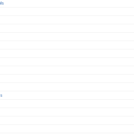
ils
ls