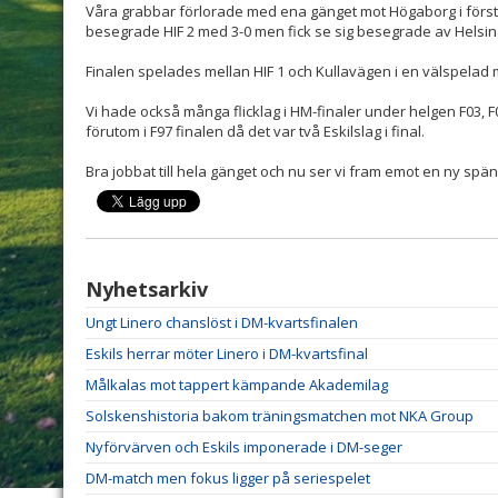
Våra grabbar förlorade med ena gänget mot Högaborg i förs
besegrade HIF 2 med 3-0 men fick se sig besegrade av Helsi
Finalen spelades mellan HIF 1 och Kullavägen i en välspelad 
Vi hade också många flicklag i HM-finaler under helgen F03, F0
förutom i F97 finalen då det var två Eskilslag i final.
Bra jobbat till hela gänget och nu ser vi fram emot en ny sp
Nyhetsarkiv
Ungt Linero chanslöst i DM-kvartsfinalen
Eskils herrar möter Linero i DM-kvartsfinal
Målkalas mot tappert kämpande Akademilag
Solskenshistoria bakom träningsmatchen mot NKA Group
Nyförvärven och Eskils imponerade i DM-seger
DM-match men fokus ligger på seriespelet