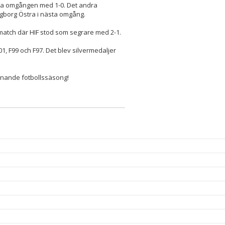
ta omgången med 1-0. Det andra
ngborg Östra i nästa omgång.
match där HIF stod som segrare med 2-1.
1, F99 och F97. Det blev silvermedaljer
ännande fotbollssäsong!