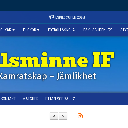
ESKILSCUPEN 2026!
POJKAR
FLICKOR
FOTBOLLSSKOLA
ESKILSCUPEN
STY
ilsminne IF
Kamratskap – Jämlikhet
KONTAKT
MATCHER
ETTAN SÖDRA
<
>