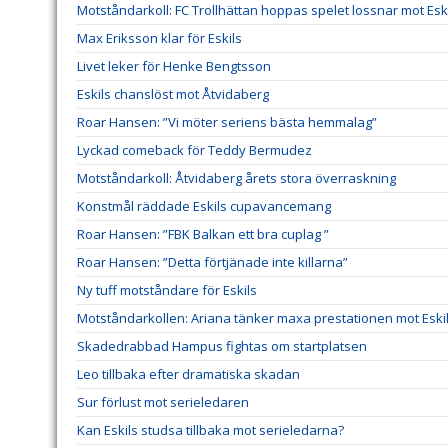
Motståndarkoll: FC Trollhättan hoppas spelet lossnar mot Esk
Max Eriksson klar för Eskils
Livet leker för Henke Bengtsson
Eskils chanslöst mot Åtvidaberg
Roar Hansen: ”Vi möter seriens bästa hemmalag”
Lyckad comeback för Teddy Bermudez
Motståndarkoll: Åtvidaberg årets stora överraskning
Konstmål räddade Eskils cupavancemang
Roar Hansen: ”FBK Balkan ett bra cuplag ”
Roar Hansen: ”Detta förtjänade inte killarna”
Ny tuff motståndare för Eskils
Motståndarkollen: Ariana tänker maxa prestationen mot Eski
Skadedrabbad Hampus fightas om startplatsen
Leo tillbaka efter dramatiska skadan
Sur förlust mot serieledaren
Kan Eskils studsa tillbaka mot serieledarna?