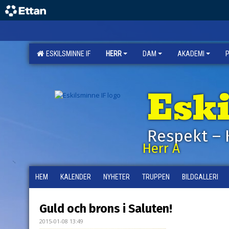
ESKILSMINNE IF
HERR
DAM
AKADEMI
Esk
Respekt – 
Herr A
HEM
KALENDER
NYHETER
TRUPPEN
BILDGALLERI
Guld och brons i Saluten!
2015-01-08 13:49