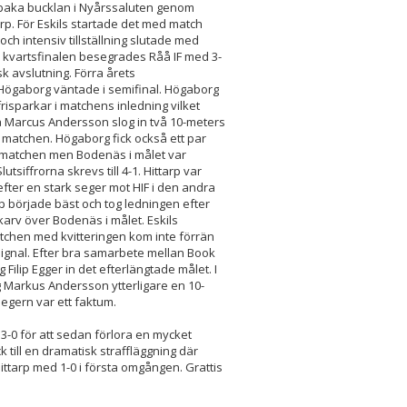
llbaka bucklan i Nyårssaluten genom
arp. För Eskils startade det med match
ch intensiv tillställning slutade med
 I kvartsfinalen besegrades Råå IF med 3-
sk avslutning. Förra årets
Högaborg väntade i semifinal. Högaborg
risparkar i matchens inledning vilket
 Marcus Andersson slog in två 10-meters
på matchen. Högaborg fick också ett par
v matchen men Bodenäs i målet var
utsiffrorna skrevs till 4-1. Hittarp var
fter en stark seger mot HIF i den andra
rp började bäst och tog ledningen efter
karv över Bodenäs i målet. Eskils
atchen med kvitteringen kom inte förrän
signal. Efter bra samarbete mellan Book
 Filip Egger in det efterlängtade målet. I
 Markus Andersson ytterligare en 10-
segern var ett faktum.
3-0 för att sedan förlora en mycket
till en dramatisk straffläggning där
Hittarp med 1-0 i första omgången. Grattis