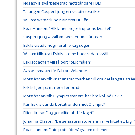
Nosaby IF svårbesegrad motståndare i DM
Talangen Casper Ljung en kreativ tekniker
William Westerlund rutinerat HIF-lån
Roar Hansen: ”HIF-lånen höjer truppens kvalitet”
Casper Ljung & William Westerlund lånas in
Eskils visade hög moral i viktig seger
William tillbaka i Eskils - come back redan ikväll
Eskilscoachen vill få bort ”bjudmålen”
Avskedsmatch för Fabian Velander
Motståndarkoll: Kristianstadcoachen vill dra det längsta stråe
Eskils bjöd på mål och förlorade
Motståndarkoll: Olympics tränare har bra koll på Eskils
Kan Eskils vända bortatrenden mot Olympic?
Elliot Hintsa: ”Jag ger alltid allt för laget”
Johanna Olsson: "De senaste matcherna har vi hittat ett lugn
Roar Hansen: ”Inte plats för några om och men”