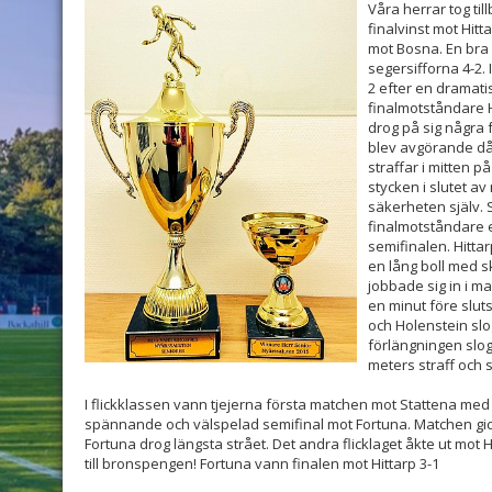
Våra herrar tog ti
finalvinst mot Hitt
mot Bosna. En bra o
segersifforna 4-2.
2 efter en dramati
finalmotståndare 
drog på sig några f
blev avgörande då
straffar i mitten 
stycken i slutet a
säkerheten själv. Sl
finalmotståndare e
semifinalen. Hitta
en lång boll med s
jobbade sig in i m
en minut före slut
och Holenstein slog
förlängningen slog
meters straff och 
I flickklassen vann tjejerna första matchen mot Stattena med 
spännande och välspelad semifinal mot Fortuna. Matchen gick 
Fortuna drog längsta strået. Det andra flicklaget åkte ut mot 
till bronspengen! Fortuna vann finalen mot Hittarp 3-1