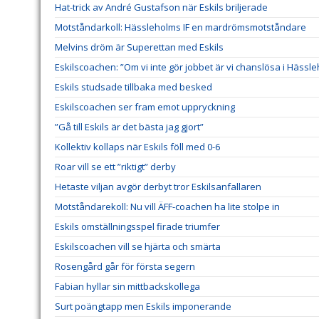
Hat-trick av André Gustafson när Eskils briljerade
Motståndarkoll: Hässleholms IF en mardrömsmotståndare
Melvins dröm är Superettan med Eskils
Eskilscoachen: ”Om vi inte gör jobbet är vi chanslösa i Hässl
Eskils studsade tillbaka med besked
Eskilscoachen ser fram emot uppryckning
”Gå till Eskils är det bästa jag gjort”
Kollektiv kollaps när Eskils föll med 0-6
Roar vill se ett ”riktigt” derby
Hetaste viljan avgör derbyt tror Eskilsanfallaren
Motståndarekoll: Nu vill ÄFF-coachen ha lite stolpe in
Eskils omställningsspel firade triumfer
Eskilscoachen vill se hjärta och smärta
Rosengård går för första segern
Fabian hyllar sin mittbackskollega
Surt poängtapp men Eskils imponerande