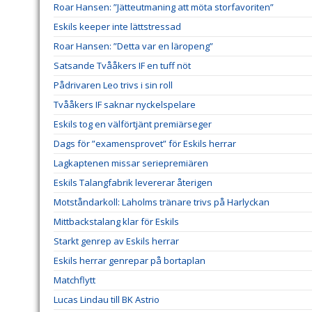
Roar Hansen: ”Jätteutmaning att möta storfavoriten”
Eskils keeper inte lättstressad
Roar Hansen: ”Detta var en läropeng”
Satsande Tvååkers IF en tuff nöt
Pådrivaren Leo trivs i sin roll
Tvååkers IF saknar nyckelspelare
Eskils tog en välförtjänt premiärseger
Dags för ”examensprovet” för Eskils herrar
Lagkaptenen missar seriepremiären
Eskils Talangfabrik levererar återigen
Motståndarkoll: Laholms tränare trivs på Harlyckan
Mittbackstalang klar för Eskils
Starkt genrep av Eskils herrar
Eskils herrar genrepar på bortaplan
Matchflytt
Lucas Lindau till BK Astrio