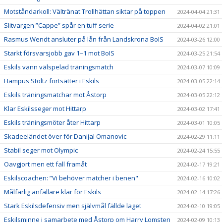
Motståndarkoll: Vältränat Trollhättan siktar på toppen
2024-04-04 21:31
Slitvargen ”Cappe” spår en tuff serie
2024-04-02 21:01
Rasmus Wendt ansluter på lån från Landskrona BoIS
2024-03-26 12:00
Starkt försvarsjobb gav 1–1 mot BoIS
2024-03-25 21:54
Eskils vann välspelad träningsmatch
2024-03-07 10:09
Hampus Stoltz fortsätter i Eskils
2024-03-05 22:14
Eskils träningsmatchar mot Åstorp
2024-03-05 22:12
Klar Eskilsseger mot Hittarp
2024-03-02 17:41
Eskils träningsmöter åter Hittarp
2024-03-01 10:05
Skadeeländet över för Danijal Omanovic
2024-02-29 11:11
Stabil seger mot Olympic
2024-02-24 15:55
Oavgjort men ett fall framåt
2024-02-17 19:21
Eskilscoachen: ”Vi behöver matcher i benen"
2024-02-16 10:02
Målfarlig anfallare klar för Eskils
2024-02-14 17:26
Stark Eskilsdefensiv men självmål fällde laget
2024-02-10 19:05
Eskilsminne i samarbete med Åstorp om Harry Lomsten
2024-02-09 10:13