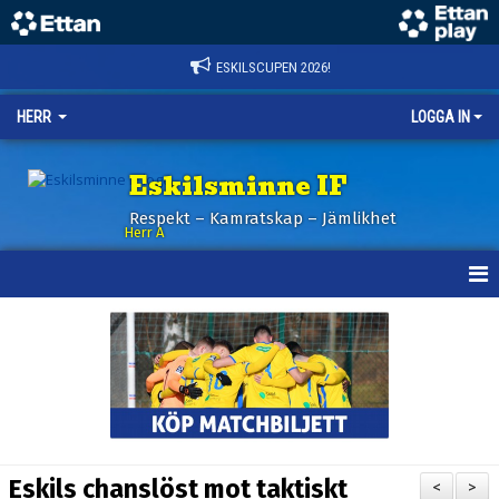
ESKILSCUPEN 2026!
HERR
LOGGA IN
Eskilsminne IF
Respekt – Kamratskap – Jämlikhet
Herr A
HEM
KALENDER
NYHETER
TRUPPEN
Eskils chanslöst mot taktiskt
<
>