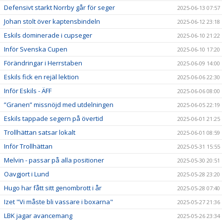
Defensivt starkt Norrby går för seger
2025-06-13 07:57
Johan stolt över kaptensbindeln
2025-06-12 23:18
Eskils dominerade i cupseger
2025-06-10 21:22
Inför Svenska Cupen
2025-06-10 17:20
Förändringar i Herrstaben
2025-06-09 14:00
Eskils fick en rejäl lektion
2025-06-06 22:30
Inför Eskils - ÄFF
2025-06-06 08:00
”Granen” missnöjd med utdelningen
2025-06-05 22:19
Eskils tappade segern på övertid
2025-06-01 21:25
Trollhättan satsar lokalt
2025-06-01 08:59
Inför Trollhättan
2025-05-31 15:55
Melvin - passar på alla positioner
2025-05-30 20:51
Oavgjort i Lund
2025-05-28 23:20
Hugo har fått sitt genombrott i år
2025-05-28 07:40
Izet "Vi måste bli vassare i boxarna"
2025-05-27 21:36
LBK jagar avancemang
2025-05-26 23:34