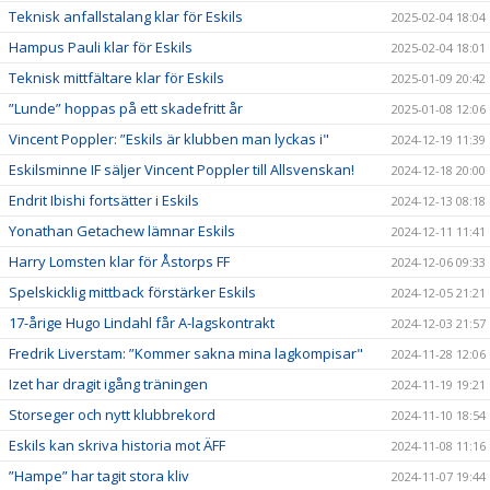
Teknisk anfallstalang klar för Eskils
2025-02-04 18:04
Hampus Pauli klar för Eskils
2025-02-04 18:01
Teknisk mittfältare klar för Eskils
2025-01-09 20:42
”Lunde” hoppas på ett skadefritt år
2025-01-08 12:06
Vincent Poppler: ”Eskils är klubben man lyckas i"
2024-12-19 11:39
Eskilsminne IF säljer Vincent Poppler till Allsvenskan!
2024-12-18 20:00
Endrit Ibishi fortsätter i Eskils
2024-12-13 08:18
Yonathan Getachew lämnar Eskils
2024-12-11 11:41
Harry Lomsten klar för Åstorps FF
2024-12-06 09:33
Spelskicklig mittback förstärker Eskils
2024-12-05 21:21
17-årige Hugo Lindahl får A-lagskontrakt
2024-12-03 21:57
Fredrik Liverstam: ”Kommer sakna mina lagkompisar"
2024-11-28 12:06
Izet har dragit igång träningen
2024-11-19 19:21
Storseger och nytt klubbrekord
2024-11-10 18:54
Eskils kan skriva historia mot ÄFF
2024-11-08 11:16
”Hampe” har tagit stora kliv
2024-11-07 19:44