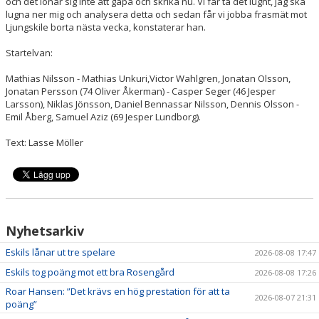
och det lönar sig inte att gapa och skrika nu. Vi får ta det lugnt, jag ska
lugna ner mig och analysera detta och sedan får vi jobba frasmät mot
Ljungskile borta nästa vecka, konstaterar han.
Startelvan:
Mathias Nilsson - Mathias Unkuri,Victor Wahlgren, Jonatan Olsson,
Jonatan Persson (74 Oliver Åkerman) - Casper Seger (46 Jesper
Larsson), Niklas Jönsson, Daniel Bennassar Nilsson, Dennis Olsson -
Emil Åberg, Samuel Aziz (69 Jesper Lundborg).
Text: Lasse Möller
Nyhetsarkiv
Eskils lånar ut tre spelare
2026-08-08 17:47
Eskils tog poäng mot ett bra Rosengård
2026-08-08 17:26
Roar Hansen: ”Det krävs en hög prestation för att ta
2026-08-07 21:31
poäng”