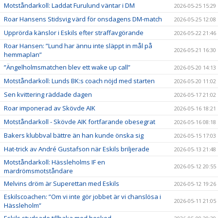
Motståndarkoll: Laddat Furulund väntar i DM
2026-05-25 15:29
Roar Hansens Stidsvig värd för onsdagens DM-match
2026-05-25 12:08
Upprörda känslor i Eskils efter straffavgörande
2026-05-22 21:46
Roar Hansen: ”Lund har ännu inte släppt in mål på
2026-05-21 16:30
hemmaplan”
”Ängelholmsmatchen blev ett wake up call”
2026-05-20 14:13
Motståndarkoll: Lunds BK:s coach nöjd med starten
2026-05-20 11:02
Sen kvittering räddade dagen
2026-05-17 21:02
Roar imponerad av Skövde AIK
2026-05-16 18:21
Motståndarkoll - Skövde AIK fortfarande obesegrat
2026-05-16 08:18
Bakers klubbval bättre än han kunde önska sig
2026-05-15 17:03
Hat-trick av André Gustafson när Eskils briljerade
2026-05-13 21:48
Motståndarkoll: Hässleholms IF en
2026-05-12 20:55
mardrömsmotståndare
Melvins dröm är Superettan med Eskils
2026-05-12 19:26
Eskilscoachen: ”Om vi inte gör jobbet är vi chanslösa i
2026-05-11 21:05
Hässleholm”