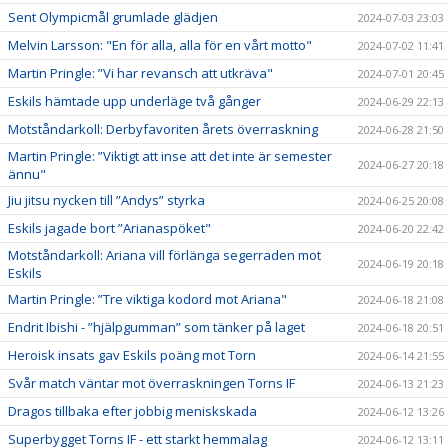
Sent Olympicmål grumlade glädjen
2024-07-03 23:03
Melvin Larsson: "En för alla, alla för en vårt motto"
2024-07-02 11:41
Martin Pringle: ”Vi har revansch att utkräva"
2024-07-01 20:45
Eskils hämtade upp underläge två gånger
2024-06-29 22:13
Motståndarkoll: Derbyfavoriten årets överraskning
2024-06-28 21:50
Martin Pringle: ”Viktigt att inse att det inte är semester
2024-06-27 20:18
ännu"
Jiu jitsu nycken till ”Andys” styrka
2024-06-25 20:08
Eskils jagade bort ”Arianaspöket"
2024-06-20 22:42
Motståndarkoll: Ariana vill förlänga segerraden mot
2024-06-19 20:18
Eskils
Martin Pringle: ”Tre viktiga kodord mot Ariana"
2024-06-18 21:08
Endrit Ibishi - ”hjälpgumman” som tänker på laget
2024-06-18 20:51
Heroisk insats gav Eskils poäng mot Torn
2024-06-14 21:55
Svår match väntar mot överraskningen Torns IF
2024-06-13 21:23
Dragos tillbaka efter jobbig meniskskada
2024-06-12 13:26
Superbygget Torns IF - ett starkt hemmalag
2024-06-12 13:11