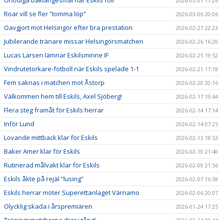
Onödiga baklängesmål när Eskils föll
2026-03-07 17:26
Roar vill se fler ”tomma löp”
2026-03-06 20:06
Oavgjort mot Helsingör efter bra prestation
2026-02-27 22:23
Jubilerande tränare missar Helsingörsmatchen
2026-02-26 16:20
Lucas Larsen lämnar Eskilsminne IF
2026-02-25 19:52
Vindrutetorkare-fotboll när Eskils spelade 1-1
2026-02-21 17:18
Fem saknas i matchen mot Åstorp
2026-02-20 20:16
Välkommen hem till Eskils, Axel Sjöberg!
2026-02-17 19:44
Flera steg framåt för Eskils herrar
2026-02-14 17:14
Inför Lund
2026-02-14 07:25
Lovande mittback klar för Eskils
2026-02-13 18:53
Baker Amer klar för Eskils
2026-02-10 21:40
Rutinerad målvakt klar för Eskils
2026-02-09 21:56
Eskils åkte på rejäl ”lusing”
2026-02-07 16:38
Eskils herrar möter Superettanlaget Värnamo
2026-02-06 20:07
Olycklig skada i årspremiären
2026-01-24 17:25