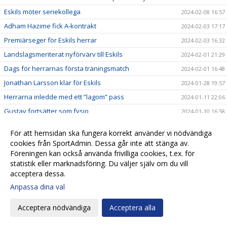
Eskils möter seriekollega
2024-02-08 16:57
Adham Hazime fick A-kontrakt
2024-02-03 17:17
Premiärseger för Eskils herrar
2024-02-03 16:32
Landslagsmeriterat nyförvärv till Eskils
2024-02-01 21:29
Dags för herrarnas första träningsmatch
2024-02-01 16:48
Jonathan Larsson klar för Eskils
2024-01-28 19:57
Herrarna inledde med ett ”lagom” pass
2024-01-11 22:06
Gustav fortsätter som fysio
2024-01-10 16:58
Eskilslagen genrepar mot BoIS och Husqvarna
2024-01-09 23:32
För att hemsidan ska fungera korrekt använder vi nödvändiga
Mittbackstalangen kvar i moderklubben
2024-01-09 15:43
cookies från SportAdmin. Dessa går inte att stänga av.
Föreningen kan också använda frivilliga cookies, t.ex. för
”Dragge” skrev nytt kontrakt
2024-01-09 11:05
statistik eller marknadsföring. Du väljer själv om du vill
Anders Schönberg kvar som assisterande i Herr
2024-01-07 18:51
acceptera dessa.
Eskilsseger och nu väntar Illyrien
2024-01-06 20:27
Anpassa dina val
Kan Eskils försvara Saluttiteln?
2024-01-03 18:40
Acceptera nödvändiga
Acceptera alla
Pringle gör come back som Eskilstränare
2023-12-22 19:29
Patrik Ingelsten avslutar sitt tränaruppdrag i