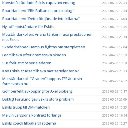
Konstmål räddade Eskils cupavancemang
2026-06-10 22:43
Roar Hansen: ”FBK Balkan ett bra cuplag ”
2026-06-09 17:44
Roar Hansen: ”Detta förtjänade inte killarna”
2026-06-07 16:04
Ny tuff motståndare för Eskils
2026-06-06 18:45
Motståndarkollen: Ariana tänker maxa prestationen
2026-06-04 21:34
mot Eskils
Skadedrabbad Hampus fightas om startplatsen
2026-06-03 12:04
Leo tillbaka efter dramatiska skadan
2026-06-02 10:59
Sur förlust mot serieledaren
2026-05-30 17:58
Kan Eskils studsa tillbaka mot serieledarna?
2026-05-29 23:33
Motståndarkoll: ”Granen” hoppas TFF är ut sin
2026-05-29 14:52
formsvacka nu
Golf perfekt avkoppling för Axel Sjöberg
2026-05-29 10:17
Duktigt Furulund gav Eskils stora problem
2026-05-27 23:09
Eskils trupp till DM-matchen
2026-05-27 10:23
Melvin Larssons kontrakt förlängs
2026-05-26 16:54
Eskils coach tillbaka till rötterna
2026-05-26 12:27