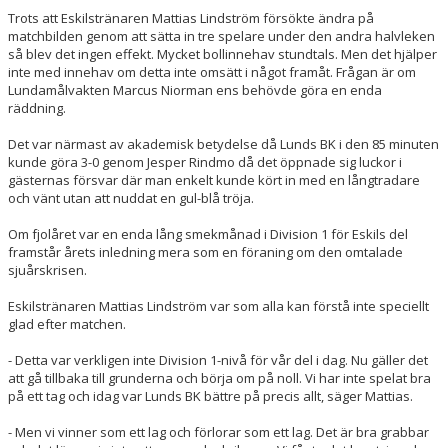
Trots att Eskilstränaren Mattias Lindström försökte ändra på
matchbilden genom att sätta in tre spelare under den andra halvleken
så blev det ingen effekt. Mycket bollinnehav stundtals. Men det hjälper
inte med innehav om detta inte omsätt i något framåt. Frågan är om
Lundamålvakten Marcus Niorman ens behövde göra en enda
räddning.
Det var närmast av akademisk betydelse då Lunds BK i den 85 minuten
kunde göra 3-0 genom Jesper Rindmo då det öppnade sig luckor i
gästernas försvar där man enkelt kunde kört in med en långtradare
och vänt utan att nuddat en gul-blå tröja.
Om fjolåret var en enda lång smekmånad i Division 1 för Eskils del
framstår årets inledning mera som en föraning om den omtalade
sjuårskrisen.
Eskilstränaren Mattias Lindström var som alla kan förstå inte speciellt
glad efter matchen.
- Detta var verkligen inte Division 1-nivå för vår del i dag. Nu gäller det
att gå tillbaka till grunderna och börja om på noll. Vi har inte spelat bra
på ett tag och idag var Lunds BK bättre på precis allt, säger Mattias.
- Men vi vinner som ett lag och förlorar som ett lag. Det är bra grabbar