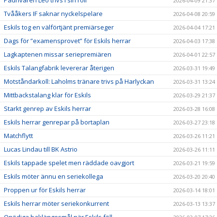
Pådrivaren Leo trivs i sin roll
2026-04-09 21:37
Tvååkers IF saknar nyckelspelare
2026-04-08 20:59
Eskils tog en välförtjänt premiärseger
2026-04-04 17:21
Dags för ”examensprovet” för Eskils herrar
2026-04-03 17:38
Lagkaptenen missar seriepremiären
2026-04-01 22:57
Eskils Talangfabrik levererar återigen
2026-03-31 19:49
Motståndarkoll: Laholms tränare trivs på Harlyckan
2026-03-31 13:24
Mittbackstalang klar för Eskils
2026-03-29 21:37
Starkt genrep av Eskils herrar
2026-03-28 16:08
Eskils herrar genrepar på bortaplan
2026-03-27 23:18
Matchflytt
2026-03-26 11:21
Lucas Lindau till BK Astrio
2026-03-26 11:11
Eskils tappade spelet men räddade oavgjort
2026-03-21 19:59
Eskils möter ännu en seriekollega
2026-03-20 20:40
Proppen ur för Eskils herrar
2026-03-14 18:01
Eskils herrar möter seriekonkurrent
2026-03-13 13:37