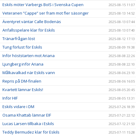
Eskils möter Varbergs BoIS i Svenska Cupen
2025-08-15 11:07
Veteranen ”Cappe” ser fram mot fler säsonger
2025-08-13 14:52
Äventyret väntar Calle Bodenäs
2025-08-13 07:44
Anfallsspelare klar för Eskils
2025-08-13 07:40
Tränarfrågan löst
2025-08-12 17:13
Tung förlust för Eskils
2025-08-09 19:38
Inför höststarten mot Ariana
2025-08-08 22:26
Ljungberg inför Ariana
2025-08-08 22:10
Målkavalkad när Eskils vann
2025-08-06 23:10
Repris på DM-finalen
2025-08-06 16:05
Kvartett lämnar Eskils!
2025-08-05 20:45
Inför HIF
2025-08-05 13:31
Eskils vidare i DM
2025-07-26 18:39
Osama Khattab lämnar EIF
2025-07-21 22:12
Lucas Larsen tillbaka i Eskils
2025-07-12 21:53
Teddy Bermudez klar för Eskils
2025-07-11 15:28