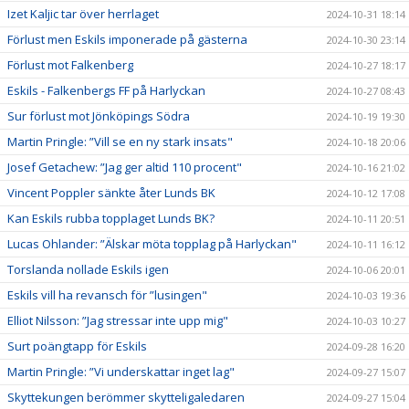
Izet Kaljic tar över herrlaget
2024-10-31 18:14
Förlust men Eskils imponerade på gästerna
2024-10-30 23:14
Förlust mot Falkenberg
2024-10-27 18:17
Eskils - Falkenbergs FF på Harlyckan
2024-10-27 08:43
Sur förlust mot Jönköpings Södra
2024-10-19 19:30
Martin Pringle: ”Vill se en ny stark insats"
2024-10-18 20:06
Josef Getachew: ”Jag ger altid 110 procent"
2024-10-16 21:02
Vincent Poppler sänkte åter Lunds BK
2024-10-12 17:08
Kan Eskils rubba topplaget Lunds BK?
2024-10-11 20:51
Lucas Ohlander: ”Älskar möta topplag på Harlyckan"
2024-10-11 16:12
Torslanda nollade Eskils igen
2024-10-06 20:01
Eskils vill ha revansch för ”lusingen"
2024-10-03 19:36
Elliot Nilsson: ”Jag stressar inte upp mig"
2024-10-03 10:27
Surt poängtapp för Eskils
2024-09-28 16:20
Martin Pringle: ”Vi underskattar inget lag"
2024-09-27 15:07
Skyttekungen berömmer skytteligaledaren
2024-09-27 15:04