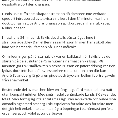
dessbättre bort den chansen.
Lunds BK:s tuffa spel skapade irritation då domaren inte verkade
speciellt intresserad av att visa sina kort. I den 31 minuten var han
dock tvungen att ge André Johansson gult kort sedan han fult kapat
Niklas Jönsson.
I matchens 34 minut fick Eskils det dittills bästa läget. Inne i
straffområdet blev Daniel Bennassar Nilsson fri men hans skott blev
lamt och hamnade i famnen på Lunds målvakt.
Om inledningen på första halvlek var en kalldusch för Eskils blev de
starten på de avslutande 45 minuterna närmast en kallsup. I 48
minuten gör Eskilsmålvakten Mathias Nilsson en jätteräddning. returen
lyckas dock inte hans försvarsspelare rensa undan utan där kan
André Strandberg få göra en piruett och trycka in bollen i bortre gaveln
från snäv vinkel.
Resterande del av matchen blev en lång dags färd mot inte bara natt
utan kompakt mörker. Med små medel behärskade Lunds BK skeendet
totalt. Man förtog sig inte anfallsmässigt utan avvaktade och valde sina
omställningar med omsorg. Eskilsspelarna försökte och försökte men
det gick helt enkelt inte att hitta några öppningar i ett närmast perfekt
organiserat och väloljat Lundaförsvar.