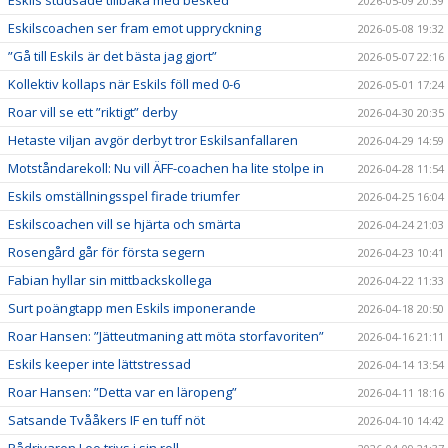
Eskils studsade tillbaka med besked
2026-05-09 20:39
Eskilscoachen ser fram emot uppryckning
2026-05-08 19:32
”Gå till Eskils är det bästa jag gjort”
2026-05-07 22:16
Kollektiv kollaps när Eskils föll med 0-6
2026-05-01 17:24
Roar vill se ett ”riktigt” derby
2026-04-30 20:35
Hetaste viljan avgör derbyt tror Eskilsanfallaren
2026-04-29 14:59
Motståndarekoll: Nu vill ÄFF-coachen ha lite stolpe in
2026-04-28 11:54
Eskils omställningsspel firade triumfer
2026-04-25 16:04
Eskilscoachen vill se hjärta och smärta
2026-04-24 21:03
Rosengård går för första segern
2026-04-23 10:41
Fabian hyllar sin mittbackskollega
2026-04-22 11:33
Surt poängtapp men Eskils imponerande
2026-04-18 20:50
Roar Hansen: ”Jätteutmaning att möta storfavoriten”
2026-04-16 21:11
Eskils keeper inte lättstressad
2026-04-14 13:54
Roar Hansen: ”Detta var en läropeng”
2026-04-11 18:16
Satsande Tvååkers IF en tuff nöt
2026-04-10 14:42