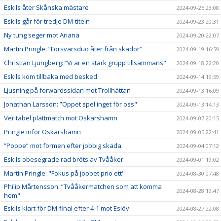
Eskils åter Skånska mästare
2024-09-25 23:08
Eskils går för tredje DM-titeln
2024-09-23 20:31
Ny tung seger mot Ariana
2024-09-20 22:07
Martin Pringle: ”Försvarsduo åter från skador"
2024-09-19 16:59
Christian Ljungberg: ”Vi är en stark grupp tillsammans"
2024-09-18 22:20
Eskils kom tillbaka med besked
2024-09-14 19:59
Ljusning på forwardssidan mot Trollhättan
2024-09-13 16:09
Jonathan Larsson: ”Öppet spel inget för oss"
2024-09-13 14:13
Veritabel plattmatch mot Oskarshamn
2024-09-07 20:15
Pringle inför Oskarshamn
2024-09-05 22:41
”Poppe” mot formen efter jobbig skada
2024-09-04 07:12
Eskils obesegrade rad bröts av Tvååker
2024-09-01 19:02
Martin Pringle: "Fokus på jobbet prio ett"
2024-08-30 07:48
Philip Mårtensson: ”Tvååkermatchen som att komma
2024-08-28 19:47
hem"
Eskils klart för DM-final efter 4-1 mot Eslöv
2024-08-27 22:08