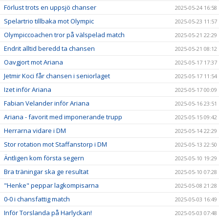
Förlust trots en uppsjö chanser
2025-05-24 16:58
Spelartrio tillbaka mot Olympic
2025-05-23 11:57
Olympiccoachen tror på välspelad match
2025-05-21 22:29
Endrit alltid beredd ta chansen
2025-05-21 08:12
Oavgjort mot Ariana
2025-05-17 17:37
Jetmir Koci får chansen i seniorlaget
2025-05-17 11:54
Izet inför Ariana
2025-05-17 00:09
Fabian Velander inför Ariana
2025-05-16 23:51
Ariana - favorit med imponerande trupp
2025-05-15 09:42
Herrarna vidare i DM
2025-05-14 22:29
Stor rotation mot Staffanstorp i DM
2025-05-13 22:50
Äntligen kom första segern
2025-05-10 19:29
Bra träningar ska ge resultat
2025-05-10 07:28
"Henke" peppar lagkompisarna
2025-05-08 21:28
0-0 i chansfattig match
2025-05-03 16:49
Inför Torslanda på Harlyckan!
2025-05-03 07:48