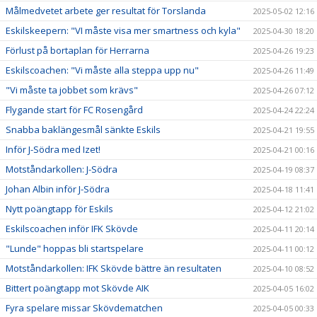
Målmedvetet arbete ger resultat för Torslanda
2025-05-02 12:16
Eskilskeepern: "VI måste visa mer smartness och kyla"
2025-04-30 18:20
Förlust på bortaplan för Herrarna
2025-04-26 19:23
Eskilscoachen: "Vi måste alla steppa upp nu"
2025-04-26 11:49
"Vi måste ta jobbet som krävs"
2025-04-26 07:12
Flygande start för FC Rosengård
2025-04-24 22:24
Snabba baklängesmål sänkte Eskils
2025-04-21 19:55
Inför J-Södra med Izet!
2025-04-21 00:16
Motståndarkollen: J-Södra
2025-04-19 08:37
Johan Albin inför J-Södra
2025-04-18 11:41
Nytt poängtapp för Eskils
2025-04-12 21:02
Eskilscoachen inför IFK Skövde
2025-04-11 20:14
"Lunde" hoppas bli startspelare
2025-04-11 00:12
Motståndarkollen: IFK Skövde bättre än resultaten
2025-04-10 08:52
Bittert poängtapp mot Skövde AIK
2025-04-05 16:02
Fyra spelare missar Skövdematchen
2025-04-05 00:33