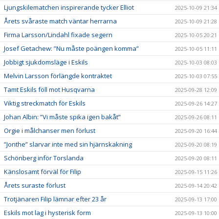
Ljungskilematchen inspirerande tycker Elliot
2025-10-09 21:34
Årets svåraste match väntar herrarna
2025-10-09 21:28
Firma Larsson/Lindahl fixade segern
2025-10-05 20:21
Josef Getachew: ”Nu måste poängen komma”
2025-10-05 11:11
Jobbigt sjukdomsläge i Eskils
2025-10-03 08:03
Melvin Larsson förlängde kontraktet
2025-10-03 07:55
Tamt Eskils föll mot Husqvarna
2025-09-28 12:09
Viktig streckmatch för Eskils
2025-09-26 14:27
Johan Albin: ”Vi måste spika igen bakåt”
2025-09-26 08:11
Orgie i målchanser men förlust
2025-09-20 16:44
”Jonthe” slarvar inte med sin hjärnskakning
2025-09-20 08:19
Schönberg inför Torslanda
2025-09-20 08:11
Känslosamt förväl för Filip
2025-09-15 11:26
Årets suraste förlust
2025-09-14 20:42
Trotjänaren Filip lämnar efter 23 år
2025-09-13 17:00
Eskils mot lag i hysterisk form
2025-09-13 10:00