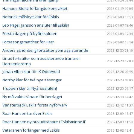
Träningsmatcherna drar igång!
2026-01-24 08:44
Hampus Stoltz förlängde kontraktet
2026-01-19 09:04
Notorisk målskytt klar för Eskils
2026-01-08 16:53
Leo Frigell Jansson ansluter till Eskils!
2026-01-07 18:46
Första dagen på Nyårssaluten
2026-01-03 17:34
Försäsongsmatcher för Herr
2026-01-02 15:14
Anders Schönberg fortsätter som assisterande
2025-12-30 21:19
Linus fortsätter som assisterande tränare i
2025-12-29 17:03
Herrseniorerna
Johan Albin klar för IK Oddevold
2025-12-26 20:55
Norrby klar för två nya säsonger
2025-12-23 18:00
Truppen klar till Nyårssaluten!
2025-12-20 09:17
Ny målvaktstränare för herrlaget
2025-12-18 14:47
Vänsterback Eskils första nyförvärv
2025-12-12 11:37
Roar Hansen tar över Eskils
2025-12-09 15:47
Roar Hansen ny huvudtränare i Eskilsminne IF
2025-12-09 11:59
Veteranen förlänger med Eskils
2025-12-02 16:41