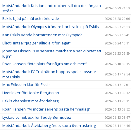
Motståndarkoll: Kristianstadcoachen vill dra det längsta
2026-06-29 21:50
strået
Eskils bjöd på mål och förlorade
2026-06-28 20:06
Motståndarkoll: Olympics tränare har bra koll på Eskils
2026-06-27 23:53
Kan Eskils vända bortatrenden mot Olympic?
2026-06-27 15:41
Elliot Hintsa: ”Jag ger alltid allt för laget”
2026-06-24 10:11
Johanna Olsson: "De senaste matcherna har vi hittat ett
2026-06-23 09:59
lugn"
Roar Hansen: ”Inte plats för några om och men”
2026-06-18 09:15
Motståndarkoll: FC Trollhättan hoppas spelet lossnar
2026-06-17 19:54
mot Eskils
Max Eriksson klar för Eskils
2026-06-17 17:01
Livet leker för Henke Bengtsson
2026-06-17 09:12
Eskils chanslöst mot Åtvidaberg
2026-06-13 20:11
Roar Hansen: ”Vi möter seriens bästa hemmalag”
2026-06-13 08:52
Lyckad comeback för Teddy Bermudez
2026-06-13 08:47
Motståndarkoll: Åtvidaberg årets stora överraskning
2026-06-11 14:46