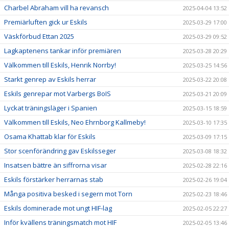
Charbel Abraham vill ha revansch
2025-04-04 13:52
Premiärluften gick ur Eskils
2025-03-29 17:00
Väskförbud Ettan 2025
2025-03-29 09:52
Lagkaptenens tankar inför premiären
2025-03-28 20:29
Välkommen till Eskils, Henrik Norrby!
2025-03-25 14:56
Starkt genrep av Eskils herrar
2025-03-22 20:08
Eskils genrepar mot Varbergs BoIS
2025-03-21 20:09
Lyckat träningsläger i Spanien
2025-03-15 18:59
Välkommen till Eskils, Neo Ehrnborg Kallmeby!
2025-03-10 17:35
Osama Khattab klar för Eskils
2025-03-09 17:15
Stor scenförändring gav Eskilsseger
2025-03-08 18:32
Insatsen bättre än siffrorna visar
2025-02-28 22:16
Eskils förstärker herrarnas stab
2025-02-26 19:04
Många positiva besked i segern mot Torn
2025-02-23 18:46
Eskils dominerade mot ungt HIF-lag
2025-02-05 22:27
Inför kvällens träningsmatch mot HIF
2025-02-05 13:46