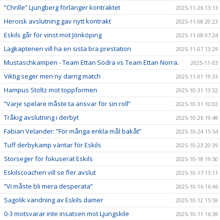
”Chrille” Ljungberg förlänger kontraktet
2025-11-26 13:13
Heroisk avslutning gav nytt kontrakt
2025-11-08 20:23
Eskils går för vinst mot Jönköping
2025-11-08 07:24
Lagkaptenen vill ha en sista bra prestation
2025-11-07 13:29
Mustaschkampen - Team Ettan Södra vs Team Ettan Norra.
2025-11-03
Viktig seger men ny darrig match
2025-11-01 19:33
Hampus Stoltz mot toppformen
2025-10-31 13:32
”Varje spelare måste ta ansvar för sin roll”
2025-10-31 10:02
Tråkig avslutning i derbyt
2025-10-26 19:48
Fabian Velander: ”För många enkla mål bakåt”
2025-10-24 15:54
Tuff derbykamp väntar för Eskils
2025-10-23 20:39
Storseger för fokuserat Eskils
2025-10-18 19:50
Eskilscoachen vill se fler avslut
2025-10-17 13:11
”Vi måste bli mera desperata”
2025-10-16 16:46
Sagolik vändning av Eskils damer
2025-10-12 15:59
0-3 motsvarar inte insatsen mot Ljungskile
2025-10-11 16:38