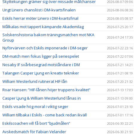
Skyttekungen grämer sig över missade målchanser
2026-08-07 09:06
Ungt Linero chanslöst i DM-kvartsfinalen
2026-08-06 08:36
Eskils herrar möter Linero i DM-kvartsfinal
2026-08-05 08:57
Målkalas mot tappert kämpande Akademilag
2026-07-25 20:17
Solskenshistoria bakom träningsmatchen mot NKA
2026-07-24 17:35
Group
Nyförvärven och Eskils imponerade i DM-seger
2026-07-22 23:16
DM-match men fokus ligger på seriespelet
2026-07-22 07:06
Nosaby IF svårbesegrad motståndare i DM
2026-07-21 14:21
Talangen Casper Ljung en kreativ tekniker
2026-07-21 08:19
William Westerlund rutinerat HIF-lån
2026-07-20 21:32
Roar Hansen: ”HIF-lånen höjer truppens kvalitet”
2026-07-13 17:03
Casper Ljung & William Westerlund lånas in
2026-07-13 09:00
Eskils visade hög moral i viktig seger
2026-07-01 23:10
William tillbaka i Eskils - come back redan ikväll
2026-07-01 17:16
Eskilscoachen vill få bort ”bjudmålen”
2026-06-30 22:21
Avskedsmatch för Fabian Velander
2026-06-30 21:51