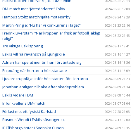
Eskilscoachen roterar rejält i DM-semin
2024-08-26 20:53
DM-match mot ”Jättedödaren” Eslöv
2024-08-26 17:00
Hampus Stoltz matchhjälte mot Norrby
2024-08-24 19:28
Martin Pringle: ”Nu har vi konkurrens i laget"
2024-08-23 22:16
Fredrik Liverstam: ”När kroppen är frisk är fotboll jäkligt
2024-08-22 21:43
roligt"
Tre viktiga Eskilspoäng
2024-08-17 18:41
Eskils vill ha revansch på Ljungskile
2024-08-16 14:27
Adrian har spelat mer än han förväntade sig
2024-08-16 13:36
En poäng när herrarna höststartade
2024-08-11 18:09
Ljusare truppläge inför höststarten för Herrarna
2024-08-09 21:23
Jonathan äntligen tillbaka efter skadeproblem
2024-08-09 21:14
Eskils vidare i DM
2024-08-08 10:44
Inför kvällens DM-match
2024-08-07 08:04
Förlust mot ett fysiskt Karlstad
2024-07-28 21:03
Rasmus Wendt i Eskils säsongen ut
2024-07-17 12:00
IF Elfsborg väntar i Svenska Cupen
2024-07-09 18:35