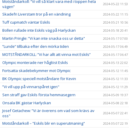
Motståndarkoll: ”Vi vill så klart vara med i toppen hela
2024-05-22 11:53
vägen”
Skadefri Liverstam tror på en vändning
2024-05-22 11:15
Tuff cupmatch väntar Eskils
2024-05-21 10:56
Bollen rullade inte Eskils väg på Harlyckan
2024-05-18 20:41
Martin Pringle: ”Vi kan inte snacka oss ur detta"
2024-05-17 07:00
”Lunde” tillbaka efter den mörka tiden
2024-05-17 06:49
MOTSTÅNDARKOLL: ”Vi har allt att vinna mot Eskils”
2024-05-17 06:47
Olympic monterade ner håglöst Eskils
2024-05-13 22:02
Fortsatta skadebekymmer mot Olympic
2024-05-12 11:45
BK Olympic speciell motståndare för Kevin
2024-05-12 11:33
”Vi vill upp på vinnarspåret igen"
2024-05-12 11:29
Sen straff gav Eskils första hemmasegern
2024-05-09 19:37
Onsala BK gästar Harlyckan
2024-05-08 22:18
Josef Getachew: ”Vi är överens om vad som krävs av
2024-05-07 22:41
oss"
Motståndarkoll – ”Eskils blir en superutmaning"
2024-05-07 22:19