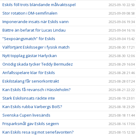
Eskils föll trots bländande målvaktsspel
2025-09-10 22:50
Stor rotation i DM-semifinalen
2025-09-09 08:58
Imponerande insats när Eskils vann
2025-09-06 19:34
Bättre än befarat för Lucas Lindau
2025-09-04 16:16
”Sexpoängsmatch” för Eskils
2025-09-04 15:42
Välförtjänt Eskilsseger i fysisk match
2025-08-30 17:21
Nytt topplag gästar Harlyckan
2025-08-30 12:06
Onödig skada tycker Teddy Bermudez
2025-08-29 16:04
Anfallsspelare klar för Eskils
2025-08-28 21:46
Eskilstalang får seniorkontrakt
2025-08-28 07:24
Kan Eskils få revansch i Hässleholm?
2025-08-21 22:22
Stark Eskilsinsats räckte inte
2025-08-19 23:01
Kan Eskils rubba Varbergs BoIS?
2025-08-18 23:29
Svenska Cupen livesänds
2025-08-18 11:44
Frisparksmål gav Eskils segern
2025-08-16 17:06
Kan Eskils resa sig mot seriefavoriten?
2025-08-15 12:53