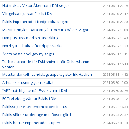
Hat trick av Viktor Åkerman i DM-seger
2024-06-11 22:45
V Ingelstad gästar Eskils i DM
2024-06-10 20:17
Eskils imponerade i tredje raka segern
2024-06-08 22:20
Martin Pringle: ”Bara att gå ut och tro på det vi gör"
2024-06-07 19:08
Hampus trivs med sin utveckling
2024-06-07 18:49
Norrby IF tillbaka efter djup svacka
2024-06-07 18:29
Årets bästa spel gav ny seger
2024-06-01 19:15
Tufft matchande för Eskilsminne när Oskarshamn
2024-05-31 15:13
väntar
Motståndarkoll - Landslagsuppdrag stör BK Häcken
2024-05-31 14:52
Adhams satsning ger resultat
2024-05-30 10:00
”AP” matchhjälte när Eskils vann i DM
2024-05-30 07:55
FC Trelleborg väntar Eskils i DM
2024-05-28 10:42
Eskilsseger efter enorm arbetsinsats
2024-05-25 16:33
Eskils slår ur underläge mot Rosengård
2024-05-23 22:37
Eskils herrar imponerade i cupen
2024-05-23 08:50