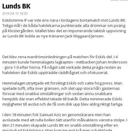
BILDGALLERI
Lunds BK
2019-04-13 18:00
KONTAKT
Eskilsminne IF var inte ens nära i lördagens bortamatch mot Lunds BK.
Tidiga mål i de båda halvlekarna punkterade alla drömmar om poäng
MATCHER
på Klostergården. Istället blev det en imponerande taktisk uppvisning
av Lunds BK ledda av nye tränaren Jack Majgaard Jensen.
ETTAN SÖDRA
Det blev rena mardrömsinledningen på matchen för Eskils del. I 4
minuten kunde hemmalagets lagkapten - mittbacken Johan Andersson
- göra 1-0 efter hörna. På något sätt verkade detta prägla resten av
halvleken där Eskils uppträdde räddhågset och ofokuserat.
Hemmalaget utnyttjade ett försiktigt Eskils och satte hög press. Man
spelade tufft, ofta över gränsen, och slet upp stora hål i gästernas
försvar med snabba omställningar och sedan ännu snabbare
hemjobb där man effektivt tätade till bakåt. Detta minimerade Eskils
möjligheter till avslut och de få som dök upp blev aldrig riktigt farliga.
I den 18 minuten fick Samuel Aziz en genomskärare men han
avslutade med att rulla bollen tätt utanför målvaktens vänstra stolpe. I
den 21 minuten skapade Lunds BK en snabb omställning efter en
misslyckad Eskilshörna. Man kom tre mot två men schabblade