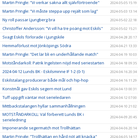
Martin Pringle: ”Vi verkar sakna allt självförtroende"
2024-05-05 15:19
Martin Pringle: ”Vi måste steppa upp rejält som lag"
2024-05-03 13:14
Ny roll passar Ljungberg bra
2024-05-02 22:18
Christoffer Andersson: ”Vi vill ha tre poäng mot Eskils"
2024-05-02 15:21
Svagt Eskils förlorade i Ljungskile
2024-04-28 20:17
Hemmaförlust mot Jönköpings Södra
2024-04-21 13:33
Martin Pringle: ”Det lär bli en underhållande match"
2024-04-19 10:03
Motståndarkoll: Patrik Ingelsten nöjd med seriestarten
2024-04-18 09:35
2024-04-12 Lunds BK - Eskilsminne IF 1-2 (0-1)
2024-04-16 20:34
Eskilstalang producerar både mål och hip-hop
2024-04-16 11:29
Konstmål gav Eskils segern mot Lund
2024-04-13 00:31
Tuff uppgift väntar mot serieledaren
2024-04-12 07:00
Mittbackstalangen hyllar sammanhållningen
2024-04-10 21:02
MOTSTÅNDARKOLL: Väl förberett Lunds BK i
2024-04-09 20:45
serieledning
Imponerande segermatch mot Trollhättan
2024-04-06 20:14
Martin Pringle: ”Trollhättan en hård nöt att knäcka"
2024-04-05 14:17