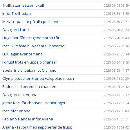
Trollhättan satsar lokalt
2025-06-01 08:59
Inför Trollhättan
2025-05-31 15:55
Melvin - passar på alla positioner
2025-05-30 20:51
Oavgjort i Lund
2025-05-28 23:20
Hugo har fått sitt genombrott i år
2025-05-28 07:40
Izet "Vi måste bli vassare i boxarna"
2025-05-27 21:36
LBK jagar avancemang
2025-05-26 23:34
Förlust trots en uppsjö chanser
2025-05-24 16:58
Spelartrio tillbaka mot Olympic
2025-05-23 11:57
Olympiccoachen tror på välspelad match
2025-05-21 22:29
Endrit alltid beredd ta chansen
2025-05-21 08:12
Oavgjort mot Ariana
2025-05-17 17:37
Jetmir Koci får chansen i seniorlaget
2025-05-17 11:54
Izet inför Ariana
2025-05-17 00:09
Fabian Velander inför Ariana
2025-05-16 23:51
Ariana - favorit med imponerande trupp
2025-05-15 09:42