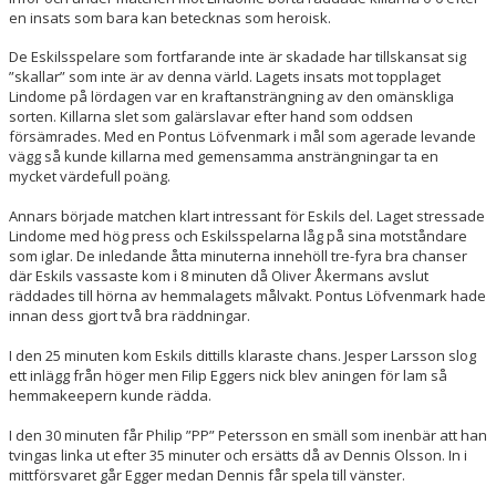
en insats som bara kan betecknas som heroisk.
De Eskilsspelare som fortfarande inte är skadade har tillskansat sig
”skallar” som inte är av denna värld. Lagets insats mot topplaget
Lindome på lördagen var en kraftansträngning av den omänskliga
sorten. Killarna slet som galärslavar efter hand som oddsen
försämrades. Med en Pontus Löfvenmark i mål som agerade levande
vägg så kunde killarna med gemensamma ansträngningar ta en
mycket värdefull poäng.
Annars började matchen klart intressant för Eskils del. Laget stressade
Lindome med hög press och Eskilsspelarna låg på sina motståndare
som iglar. De inledande åtta minuterna innehöll tre-fyra bra chanser
där Eskils vassaste kom i 8 minuten då Oliver Åkermans avslut
räddades till hörna av hemmalagets målvakt. Pontus Löfvenmark hade
innan dess gjort två bra räddningar.
I den 25 minuten kom Eskils dittills klaraste chans. Jesper Larsson slog
ett inlägg från höger men Filip Eggers nick blev aningen för lam så
hemmakeepern kunde rädda.
I den 30 minuten får Philip ”PP” Petersson en smäll som inenbär att han
tvingas linka ut efter 35 minuter och ersätts då av Dennis Olsson. In i
mittförsvaret går Egger medan Dennis får spela till vänster.