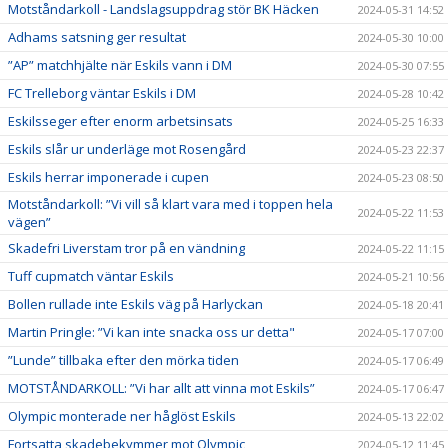
Motståndarkoll - Landslagsuppdrag stör BK Häcken
2024-05-31 14:52
Adhams satsning ger resultat
2024-05-30 10:00
”AP” matchhjälte när Eskils vann i DM
2024-05-30 07:55
FC Trelleborg väntar Eskils i DM
2024-05-28 10:42
Eskilsseger efter enorm arbetsinsats
2024-05-25 16:33
Eskils slår ur underläge mot Rosengård
2024-05-23 22:37
Eskils herrar imponerade i cupen
2024-05-23 08:50
Motståndarkoll: ”Vi vill så klart vara med i toppen hela
2024-05-22 11:53
vägen”
Skadefri Liverstam tror på en vändning
2024-05-22 11:15
Tuff cupmatch väntar Eskils
2024-05-21 10:56
Bollen rullade inte Eskils väg på Harlyckan
2024-05-18 20:41
Martin Pringle: ”Vi kan inte snacka oss ur detta"
2024-05-17 07:00
”Lunde” tillbaka efter den mörka tiden
2024-05-17 06:49
MOTSTÅNDARKOLL: ”Vi har allt att vinna mot Eskils”
2024-05-17 06:47
Olympic monterade ner håglöst Eskils
2024-05-13 22:02
Fortsatta skadebekymmer mot Olympic
2024-05-12 11:45