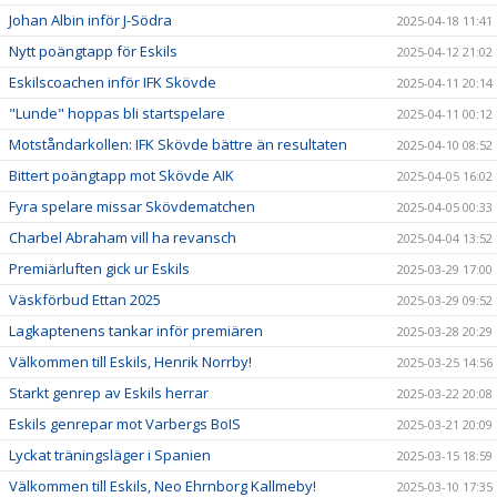
Johan Albin inför J-Södra
2025-04-18 11:41
Nytt poängtapp för Eskils
2025-04-12 21:02
Eskilscoachen inför IFK Skövde
2025-04-11 20:14
"Lunde" hoppas bli startspelare
2025-04-11 00:12
Motståndarkollen: IFK Skövde bättre än resultaten
2025-04-10 08:52
Bittert poängtapp mot Skövde AIK
2025-04-05 16:02
Fyra spelare missar Skövdematchen
2025-04-05 00:33
Charbel Abraham vill ha revansch
2025-04-04 13:52
Premiärluften gick ur Eskils
2025-03-29 17:00
Väskförbud Ettan 2025
2025-03-29 09:52
Lagkaptenens tankar inför premiären
2025-03-28 20:29
Välkommen till Eskils, Henrik Norrby!
2025-03-25 14:56
Starkt genrep av Eskils herrar
2025-03-22 20:08
Eskils genrepar mot Varbergs BoIS
2025-03-21 20:09
Lyckat träningsläger i Spanien
2025-03-15 18:59
Välkommen till Eskils, Neo Ehrnborg Kallmeby!
2025-03-10 17:35