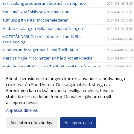
Eskilstalang producerar både mål och hip-hop
2024-04-16 11:29
Konstmål gav Eskils segern mot Lund
2024-04-13 00:31
Tuff uppgift väntar mot serieledaren
2024-04-12 07:00
Mittbackstalangen hyllar sammanhållningen
2024-04-10 21:02
MOTSTÅNDARKOLL: Väl förberett Lunds BK i
2024-04-09 20:45
serieledning
Imponerande segermatch mot Trollhättan
2024-04-06 20:14
Martin Pringle: ”Trollhättan en hård nöt att knäcka"
2024-04-05 14:17
Motståndarkoll: Vältränat Trollhättan siktar på toppen
2024-04-04 21:31
Slitvargen ”Cappe” spår en tuff serie
2024-04-02 21:01
För att hemsidan ska fungera korrekt använder vi nödvändiga
Rasmus Wendt ansluter på lån från Landskrona BoIS
2024-03-26 12:00
cookies från SportAdmin. Dessa går inte att stänga av.
Föreningen kan också använda frivilliga cookies, t.ex. för
Starkt försvarsjobb gav 1–1 mot BoIS
2024-03-25 21:54
statistik eller marknadsföring. Du väljer själv om du vill
Eskils vann välspelad träningsmatch
2024-03-07 10:09
acceptera dessa.
Hampus Stoltz fortsätter i Eskils
2024-03-05 22:14
Anpassa dina val
Eskils träningsmatchar mot Åstorp
2024-03-05 22:12
Acceptera nödvändiga
Acceptera alla
Klar Eskilsseger mot Hittarp
2024-03-02 17:41
Eskils träningsmöter åter Hittarp
2024-03-01 10:05