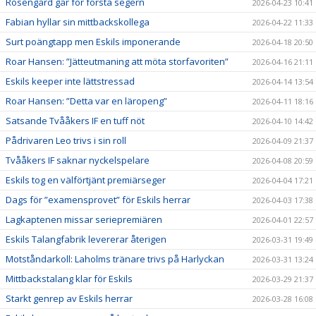
Rosengård går för första segern
2026-04-23 10:41
Fabian hyllar sin mittbackskollega
2026-04-22 11:33
Surt poängtapp men Eskils imponerande
2026-04-18 20:50
Roar Hansen: ”Jätteutmaning att möta storfavoriten”
2026-04-16 21:11
Eskils keeper inte lättstressad
2026-04-14 13:54
Roar Hansen: ”Detta var en läropeng”
2026-04-11 18:16
Satsande Tvååkers IF en tuff nöt
2026-04-10 14:42
Pådrivaren Leo trivs i sin roll
2026-04-09 21:37
Tvååkers IF saknar nyckelspelare
2026-04-08 20:59
Eskils tog en välförtjänt premiärseger
2026-04-04 17:21
Dags för ”examensprovet” för Eskils herrar
2026-04-03 17:38
Lagkaptenen missar seriepremiären
2026-04-01 22:57
Eskils Talangfabrik levererar återigen
2026-03-31 19:49
Motståndarkoll: Laholms tränare trivs på Harlyckan
2026-03-31 13:24
Mittbackstalang klar för Eskils
2026-03-29 21:37
Starkt genrep av Eskils herrar
2026-03-28 16:08