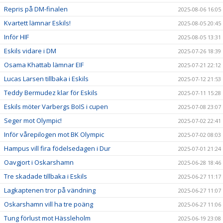
Repris på DM-finalen
2025-08-06 16:05
Kvartett lämnar Eskils!
2025-08-05 20:45
Inför HIF
2025-08-05 13:31
Eskils vidare i DM
2025-07-26 18:39
Osama Khattab lämnar EIF
2025-07-21 22:12
Lucas Larsen tillbaka i Eskils
2025-07-12 21:53
Teddy Bermudez klar för Eskils
2025-07-11 15:28
Eskils möter Varbergs BoIS i cupen
2025-07-08 23:07
Seger mot Olympic!
2025-07-02 22:41
Inför vårepilogen mot BK Olympic
2025-07-02 08:03
Hampus vill fira födelsedagen i Dur
2025-07-01 21:24
Oavgjort i Oskarshamn
2025-06-28 18:46
Tre skadade tillbaka i Eskils
2025-06-27 11:17
Lagkaptenen tror på vändning
2025-06-27 11:07
Oskarshamn vill ha tre poäng
2025-06-27 11:06
Tung förlust mot Hässleholm
2025-06-19 23:08