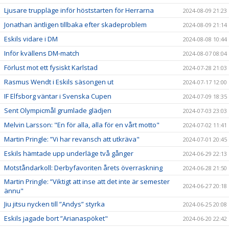
Ljusare truppläge inför höststarten för Herrarna
2024-08-09 21:23
Jonathan äntligen tillbaka efter skadeproblem
2024-08-09 21:14
Eskils vidare i DM
2024-08-08 10:44
Inför kvällens DM-match
2024-08-07 08:04
Förlust mot ett fysiskt Karlstad
2024-07-28 21:03
Rasmus Wendt i Eskils säsongen ut
2024-07-17 12:00
IF Elfsborg väntar i Svenska Cupen
2024-07-09 18:35
Sent Olympicmål grumlade glädjen
2024-07-03 23:03
Melvin Larsson: "En för alla, alla för en vårt motto"
2024-07-02 11:41
Martin Pringle: ”Vi har revansch att utkräva"
2024-07-01 20:45
Eskils hämtade upp underläge två gånger
2024-06-29 22:13
Motståndarkoll: Derbyfavoriten årets överraskning
2024-06-28 21:50
Martin Pringle: ”Viktigt att inse att det inte är semester
2024-06-27 20:18
ännu"
Jiu jitsu nycken till ”Andys” styrka
2024-06-25 20:08
Eskils jagade bort ”Arianaspöket"
2024-06-20 22:42