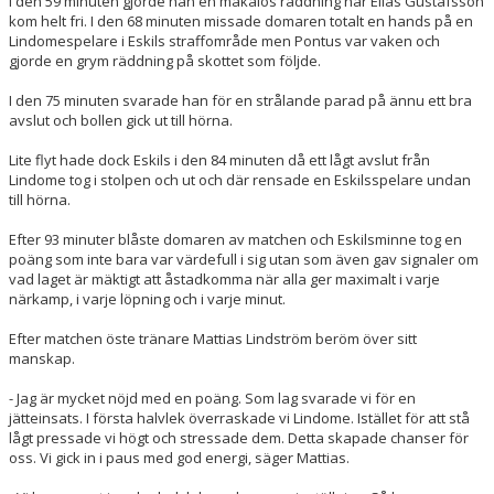
I den 59 minuten gjorde han en makalös räddning när Elias Gustafsson
kom helt fri. I den 68 minuten missade domaren totalt en hands på en
Lindomespelare i Eskils straffområde men Pontus var vaken och
gjorde en grym räddning på skottet som följde.
I den 75 minuten svarade han för en strålande parad på ännu ett bra
avslut och bollen gick ut till hörna.
Lite flyt hade dock Eskils i den 84 minuten då ett lågt avslut från
Lindome tog i stolpen och ut och där rensade en Eskilsspelare undan
till hörna.
Efter 93 minuter blåste domaren av matchen och Eskilsminne tog en
poäng som inte bara var värdefull i sig utan som även gav signaler om
vad laget är mäktigt att åstadkomma när alla ger maximalt i varje
närkamp, i varje löpning och i varje minut.
Efter matchen öste tränare Mattias Lindström beröm över sitt
manskap.
- Jag är mycket nöjd med en poäng. Som lag svarade vi för en
jätteinsats. I första halvlek överraskade vi Lindome. Istället för att stå
lågt pressade vi högt och stressade dem. Detta skapade chanser för
oss. Vi gick in i paus med god energi, säger Mattias.