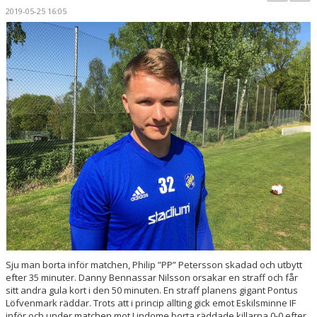
BILDGALLERI
2019-05-25 16:05
KONTAKT
MATCHER
ETTAN SÖDRA
Sju man borta inför matchen, Philip ”PP” Petersson skadad och utbytt
efter 35 minuter. Danny Bennassar Nilsson orsakar en straff och får
sitt andra gula kort i den 50 minuten. En straff planens gigant Pontus
Löfvenmark räddar. Trots att i princip allting gick emot Eskilsminne IF
inför och under matchen mot Lindome borta räddade killarna 0-0 efter