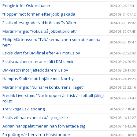
Pringle inför Oskarshamn
2024-09-05 22:41
”Poppe” mot formen efter jobbig skada
2024-09-04 07:12
Eskils obesegrade rad bröts av Tvååker
2024-09-01 19:02
Martin Pringle: "Fokus på jobbet prio ett"
2024-08-30 07:48
Philip Mårtensson: ”Tvååkermatchen som att komma
2024-08-28 19:47
hem"
Eskils klart för DM-final efter 4-1 mot Eslöv
2024-08-27 22:08
Eskilscoachen roterar rejält i DM-semin
2024-08-26 20:53
DM-match mot ”Jättedödaren” Eslöv
2024-08-26 17:00
Hampus Stoltz matchhjälte mot Norrby
2024-08-24 19:28
Martin Pringle: ”Nu har vi konkurrens i laget"
2024-08-23 22:16
Fredrik Liverstam: ”När kroppen är frisk är fotboll jäkligt
2024-08-22 21:43
roligt"
Tre viktiga Eskilspoäng
2024-08-17 18:41
Eskils vill ha revansch på Ljungskile
2024-08-16 14:27
Adrian har spelat mer än han förväntade sig
2024-08-16 13:36
En poäng när herrarna höststartade
2024-08-11 18:09