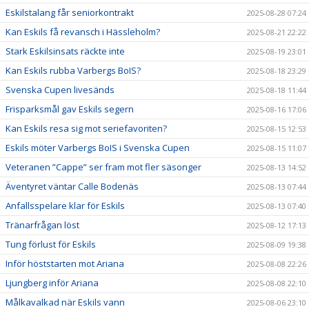
Eskilstalang får seniorkontrakt
2025-08-28 07:24
Kan Eskils få revansch i Hässleholm?
2025-08-21 22:22
Stark Eskilsinsats räckte inte
2025-08-19 23:01
Kan Eskils rubba Varbergs BoIS?
2025-08-18 23:29
Svenska Cupen livesänds
2025-08-18 11:44
Frisparksmål gav Eskils segern
2025-08-16 17:06
Kan Eskils resa sig mot seriefavoriten?
2025-08-15 12:53
Eskils möter Varbergs BoIS i Svenska Cupen
2025-08-15 11:07
Veteranen ”Cappe” ser fram mot fler säsonger
2025-08-13 14:52
Äventyret väntar Calle Bodenäs
2025-08-13 07:44
Anfallsspelare klar för Eskils
2025-08-13 07:40
Tränarfrågan löst
2025-08-12 17:13
Tung förlust för Eskils
2025-08-09 19:38
Inför höststarten mot Ariana
2025-08-08 22:26
Ljungberg inför Ariana
2025-08-08 22:10
Målkavalkad när Eskils vann
2025-08-06 23:10