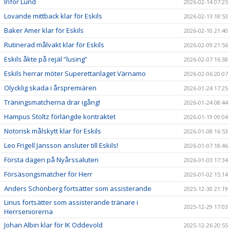
Inför Lund
2026-02-14 07:25
Lovande mittback klar för Eskils
2026-02-13 18:53
Baker Amer klar för Eskils
2026-02-10 21:40
Rutinerad målvakt klar för Eskils
2026-02-09 21:56
Eskils åkte på rejäl ”lusing”
2026-02-07 16:38
Eskils herrar möter Superettanlaget Värnamo
2026-02-06 20:07
Olycklig skada i årspremiären
2026-01-24 17:25
Träningsmatcherna drar igång!
2026-01-24 08:44
Hampus Stoltz förlängde kontraktet
2026-01-19 09:04
Notorisk målskytt klar för Eskils
2026-01-08 16:53
Leo Frigell Jansson ansluter till Eskils!
2026-01-07 18:46
Första dagen på Nyårssaluten
2026-01-03 17:34
Försäsongsmatcher för Herr
2026-01-02 15:14
Anders Schönberg fortsätter som assisterande
2025-12-30 21:19
Linus fortsätter som assisterande tränare i
2025-12-29 17:03
Herrseniorerna
Johan Albin klar för IK Oddevold
2025-12-26 20:55