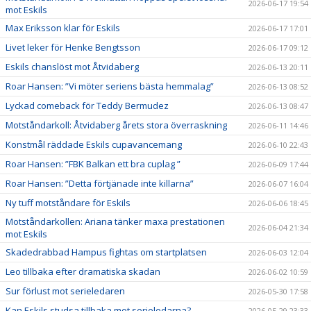
2026-06-17 19:54
mot Eskils
Max Eriksson klar för Eskils
2026-06-17 17:01
Livet leker för Henke Bengtsson
2026-06-17 09:12
Eskils chanslöst mot Åtvidaberg
2026-06-13 20:11
Roar Hansen: ”Vi möter seriens bästa hemmalag”
2026-06-13 08:52
Lyckad comeback för Teddy Bermudez
2026-06-13 08:47
Motståndarkoll: Åtvidaberg årets stora överraskning
2026-06-11 14:46
Konstmål räddade Eskils cupavancemang
2026-06-10 22:43
Roar Hansen: ”FBK Balkan ett bra cuplag ”
2026-06-09 17:44
Roar Hansen: ”Detta förtjänade inte killarna”
2026-06-07 16:04
Ny tuff motståndare för Eskils
2026-06-06 18:45
Motståndarkollen: Ariana tänker maxa prestationen
2026-06-04 21:34
mot Eskils
Skadedrabbad Hampus fightas om startplatsen
2026-06-03 12:04
Leo tillbaka efter dramatiska skadan
2026-06-02 10:59
Sur förlust mot serieledaren
2026-05-30 17:58
Kan Eskils studsa tillbaka mot serieledarna?
2026-05-29 23:33