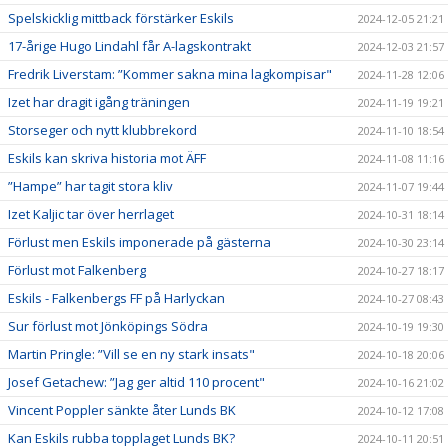
Spelskicklig mittback förstärker Eskils
2024-12-05 21:21
17-årige Hugo Lindahl får A-lagskontrakt
2024-12-03 21:57
Fredrik Liverstam: ”Kommer sakna mina lagkompisar"
2024-11-28 12:06
Izet har dragit igång träningen
2024-11-19 19:21
Storseger och nytt klubbrekord
2024-11-10 18:54
Eskils kan skriva historia mot ÄFF
2024-11-08 11:16
”Hampe” har tagit stora kliv
2024-11-07 19:44
Izet Kaljic tar över herrlaget
2024-10-31 18:14
Förlust men Eskils imponerade på gästerna
2024-10-30 23:14
Förlust mot Falkenberg
2024-10-27 18:17
Eskils - Falkenbergs FF på Harlyckan
2024-10-27 08:43
Sur förlust mot Jönköpings Södra
2024-10-19 19:30
Martin Pringle: ”Vill se en ny stark insats"
2024-10-18 20:06
Josef Getachew: ”Jag ger altid 110 procent"
2024-10-16 21:02
Vincent Poppler sänkte åter Lunds BK
2024-10-12 17:08
Kan Eskils rubba topplaget Lunds BK?
2024-10-11 20:51