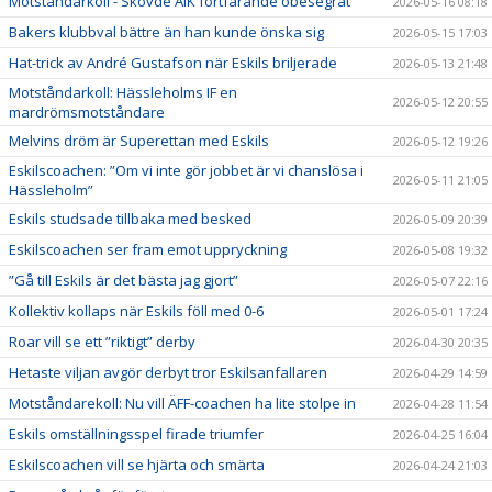
Motståndarkoll - Skövde AIK fortfarande obesegrat
2026-05-16 08:18
Bakers klubbval bättre än han kunde önska sig
2026-05-15 17:03
Hat-trick av André Gustafson när Eskils briljerade
2026-05-13 21:48
Motståndarkoll: Hässleholms IF en
2026-05-12 20:55
mardrömsmotståndare
Melvins dröm är Superettan med Eskils
2026-05-12 19:26
Eskilscoachen: ”Om vi inte gör jobbet är vi chanslösa i
2026-05-11 21:05
Hässleholm”
Eskils studsade tillbaka med besked
2026-05-09 20:39
Eskilscoachen ser fram emot uppryckning
2026-05-08 19:32
”Gå till Eskils är det bästa jag gjort”
2026-05-07 22:16
Kollektiv kollaps när Eskils föll med 0-6
2026-05-01 17:24
Roar vill se ett ”riktigt” derby
2026-04-30 20:35
Hetaste viljan avgör derbyt tror Eskilsanfallaren
2026-04-29 14:59
Motståndarekoll: Nu vill ÄFF-coachen ha lite stolpe in
2026-04-28 11:54
Eskils omställningsspel firade triumfer
2026-04-25 16:04
Eskilscoachen vill se hjärta och smärta
2026-04-24 21:03