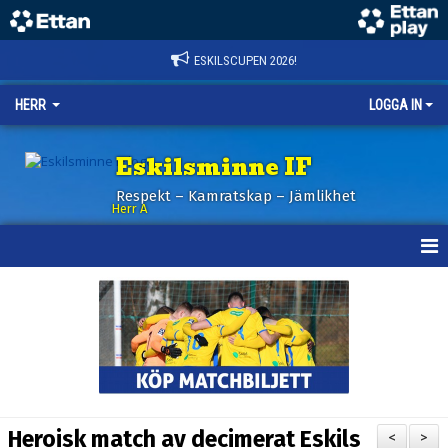
ESKILSCUPEN 2026!
HERR
LOGGA IN
Eskilsminne IF
Respekt – Kamratskap – Jämlikhet
Herr A
HEM
KALENDER
NYHETER
TRUPPEN
Heroisk match av decimerat Eskils
<
>