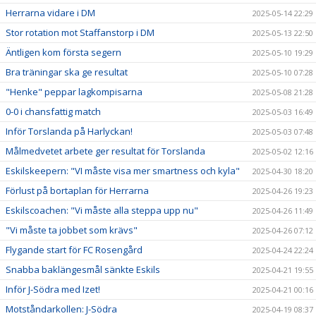
Herrarna vidare i DM
2025-05-14 22:29
Stor rotation mot Staffanstorp i DM
2025-05-13 22:50
Äntligen kom första segern
2025-05-10 19:29
Bra träningar ska ge resultat
2025-05-10 07:28
"Henke" peppar lagkompisarna
2025-05-08 21:28
0-0 i chansfattig match
2025-05-03 16:49
Inför Torslanda på Harlyckan!
2025-05-03 07:48
Målmedvetet arbete ger resultat för Torslanda
2025-05-02 12:16
Eskilskeepern: "VI måste visa mer smartness och kyla"
2025-04-30 18:20
Förlust på bortaplan för Herrarna
2025-04-26 19:23
Eskilscoachen: "Vi måste alla steppa upp nu"
2025-04-26 11:49
"Vi måste ta jobbet som krävs"
2025-04-26 07:12
Flygande start för FC Rosengård
2025-04-24 22:24
Snabba baklängesmål sänkte Eskils
2025-04-21 19:55
Inför J-Södra med Izet!
2025-04-21 00:16
Motståndarkollen: J-Södra
2025-04-19 08:37