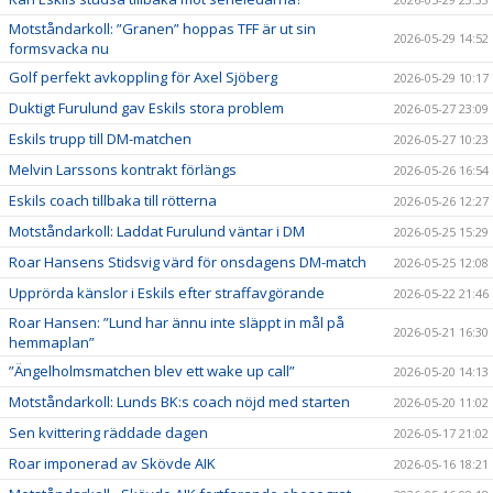
Motståndarkoll: ”Granen” hoppas TFF är ut sin
2026-05-29 14:52
formsvacka nu
Golf perfekt avkoppling för Axel Sjöberg
2026-05-29 10:17
Duktigt Furulund gav Eskils stora problem
2026-05-27 23:09
Eskils trupp till DM-matchen
2026-05-27 10:23
Melvin Larssons kontrakt förlängs
2026-05-26 16:54
Eskils coach tillbaka till rötterna
2026-05-26 12:27
Motståndarkoll: Laddat Furulund väntar i DM
2026-05-25 15:29
Roar Hansens Stidsvig värd för onsdagens DM-match
2026-05-25 12:08
Upprörda känslor i Eskils efter straffavgörande
2026-05-22 21:46
Roar Hansen: ”Lund har ännu inte släppt in mål på
2026-05-21 16:30
hemmaplan”
”Ängelholmsmatchen blev ett wake up call”
2026-05-20 14:13
Motståndarkoll: Lunds BK:s coach nöjd med starten
2026-05-20 11:02
Sen kvittering räddade dagen
2026-05-17 21:02
Roar imponerad av Skövde AIK
2026-05-16 18:21