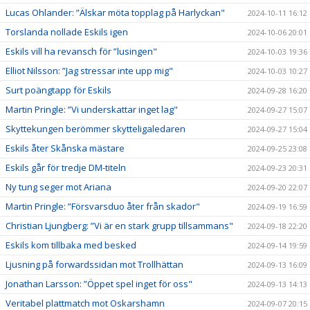
Lucas Ohlander: ”Älskar möta topplag på Harlyckan"
2024-10-11 16:12
Torslanda nollade Eskils igen
2024-10-06 20:01
Eskils vill ha revansch för ”lusingen"
2024-10-03 19:36
Elliot Nilsson: ”Jag stressar inte upp mig"
2024-10-03 10:27
Surt poängtapp för Eskils
2024-09-28 16:20
Martin Pringle: ”Vi underskattar inget lag"
2024-09-27 15:07
Skyttekungen berömmer skytteligaledaren
2024-09-27 15:04
Eskils åter Skånska mästare
2024-09-25 23:08
Eskils går för tredje DM-titeln
2024-09-23 20:31
Ny tung seger mot Ariana
2024-09-20 22:07
Martin Pringle: ”Försvarsduo åter från skador"
2024-09-19 16:59
Christian Ljungberg: ”Vi är en stark grupp tillsammans"
2024-09-18 22:20
Eskils kom tillbaka med besked
2024-09-14 19:59
Ljusning på forwardssidan mot Trollhättan
2024-09-13 16:09
Jonathan Larsson: ”Öppet spel inget för oss"
2024-09-13 14:13
Veritabel plattmatch mot Oskarshamn
2024-09-07 20:15