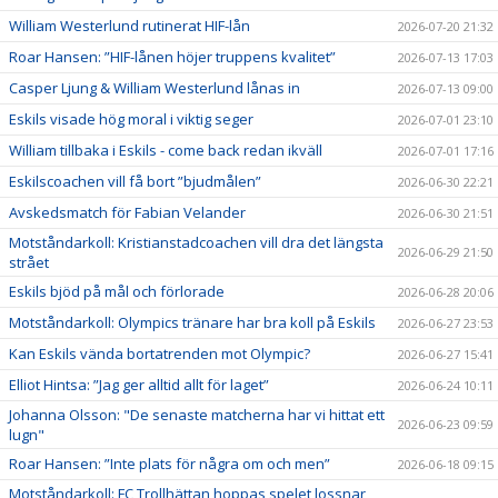
William Westerlund rutinerat HIF-lån
2026-07-20 21:32
Roar Hansen: ”HIF-lånen höjer truppens kvalitet”
2026-07-13 17:03
Casper Ljung & William Westerlund lånas in
2026-07-13 09:00
Eskils visade hög moral i viktig seger
2026-07-01 23:10
William tillbaka i Eskils - come back redan ikväll
2026-07-01 17:16
Eskilscoachen vill få bort ”bjudmålen”
2026-06-30 22:21
Avskedsmatch för Fabian Velander
2026-06-30 21:51
Motståndarkoll: Kristianstadcoachen vill dra det längsta
2026-06-29 21:50
strået
Eskils bjöd på mål och förlorade
2026-06-28 20:06
Motståndarkoll: Olympics tränare har bra koll på Eskils
2026-06-27 23:53
Kan Eskils vända bortatrenden mot Olympic?
2026-06-27 15:41
Elliot Hintsa: ”Jag ger alltid allt för laget”
2026-06-24 10:11
Johanna Olsson: "De senaste matcherna har vi hittat ett
2026-06-23 09:59
lugn"
Roar Hansen: ”Inte plats för några om och men”
2026-06-18 09:15
Motståndarkoll: FC Trollhättan hoppas spelet lossnar