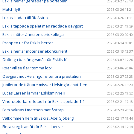
Eskils herrar genrepar på bortaplan
2026-03-27 23:18
Matchflytt
2026-03-26 11:21
Lucas Lindau till BK Astrio
2026-03-26 11:11
Eskils tappade spelet men räddade oavgjort
2026-03-21 19:59
Eskils möter ännu en seriekollega
2026-03-20 20:40
Proppen ur för Eskils herrar
2026-03-14 18:01
Eskils herrar möter seriekonkurrent
2026-03-13 13:37
Onödiga baklängesmål när Eskils föll
2026-03-07 17:26
Roar vill se fler ”tomma löp”
2026-03-06 20:06
Oavgjort mot Helsingör efter bra prestation
2026-02-27 22:23
Jubilerande tränare missar Helsingörsmatchen
2026-02-26 16:20
Lucas Larsen lämnar Eskilsminne IF
2026-02-25 19:52
Vindrutetorkare-fotboll när Eskils spelade 1-1
2026-02-21 17:18
Fem saknas i matchen mot Åstorp
2026-02-20 20:16
Välkommen hem till Eskils, Axel Sjöberg!
2026-02-17 19:44
Flera steg framåt för Eskils herrar
2026-02-14 17:14