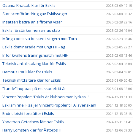
Osama Khattab klar för Eskils
2025-03-09 17:15
Stor scenförändring gav Eskilsseger
2025-03-08 18:32
Insatsen bättre än siffrorna visar
2025-02-28 22:16
Eskils förstärker herrarnas stab
2025-02-26 19:04
Många positiva besked i segern mot Torn
2025-02-23 18:46
Eskils dominerade mot ungt HIF-lag
2025-02-05 22:27
Inför kvällens träningsmatch mot HIF
2025-02-05 13:46
Teknisk anfallstalang klar för Eskils
2025-02-04 18:04
Hampus Pauli klar för Eskils
2025-02-04 18:01
Teknisk mittfältare klar för Eskils
2025-01-09 20:42
”Lunde” hoppas på ett skadefritt år
2025-01-08 12:06
Vincent Poppler: ”Eskils är klubben man lyckas i"
2024-12-19 11:39
Eskilsminne IF säljer Vincent Poppler till Allsvenskan!
2024-12-18 20:00
Endrit Ibishi fortsätter i Eskils
2024-12-13 08:18
Yonathan Getachew lämnar Eskils
2024-12-11 11:41
Harry Lomsten klar för Åstorps FF
2024-12-06 09:33