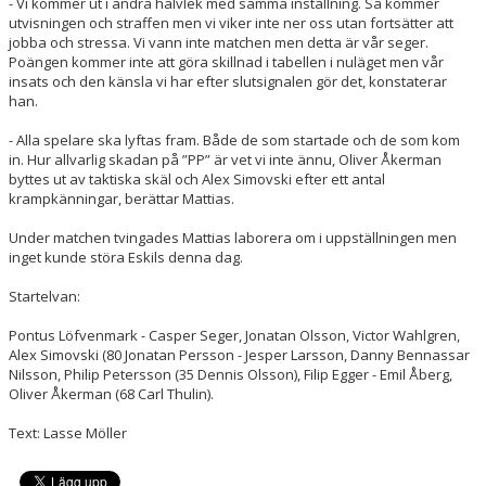
- Vi kommer ut i andra halvlek med samma inställning. Så kommer
utvisningen och straffen men vi viker inte ner oss utan fortsätter att
jobba och stressa. Vi vann inte matchen men detta är vår seger.
Poängen kommer inte att göra skillnad i tabellen i nuläget men vår
insats och den känsla vi har efter slutsignalen gör det, konstaterar
han.
- Alla spelare ska lyftas fram. Både de som startade och de som kom
in. Hur allvarlig skadan på ”PP” är vet vi inte ännu, Oliver Åkerman
byttes ut av taktiska skäl och Alex Simovski efter ett antal
krampkänningar, berättar Mattias.
Under matchen tvingades Mattias laborera om i uppställningen men
inget kunde störa Eskils denna dag.
Startelvan:
Pontus Löfvenmark - Casper Seger, Jonatan Olsson, Victor Wahlgren,
Alex Simovski (80 Jonatan Persson - Jesper Larsson, Danny Bennassar
Nilsson, Philip Petersson (35 Dennis Olsson), Filip Egger - Emil Åberg,
Oliver Åkerman (68 Carl Thulin).
Text: Lasse Möller