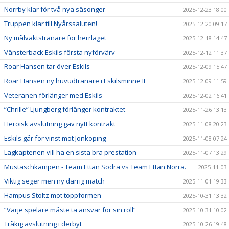
Norrby klar för två nya säsonger
2025-12-23 18:00
Truppen klar till Nyårssaluten!
2025-12-20 09:17
Ny målvaktstränare för herrlaget
2025-12-18 14:47
Vänsterback Eskils första nyförvärv
2025-12-12 11:37
Roar Hansen tar över Eskils
2025-12-09 15:47
Roar Hansen ny huvudtränare i Eskilsminne IF
2025-12-09 11:59
Veteranen förlänger med Eskils
2025-12-02 16:41
”Chrille” Ljungberg förlänger kontraktet
2025-11-26 13:13
Heroisk avslutning gav nytt kontrakt
2025-11-08 20:23
Eskils går för vinst mot Jönköping
2025-11-08 07:24
Lagkaptenen vill ha en sista bra prestation
2025-11-07 13:29
Mustaschkampen - Team Ettan Södra vs Team Ettan Norra.
2025-11-03
Viktig seger men ny darrig match
2025-11-01 19:33
Hampus Stoltz mot toppformen
2025-10-31 13:32
”Varje spelare måste ta ansvar för sin roll”
2025-10-31 10:02
Tråkig avslutning i derbyt
2025-10-26 19:48