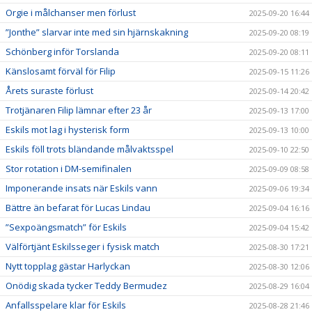
Orgie i målchanser men förlust
2025-09-20 16:44
”Jonthe” slarvar inte med sin hjärnskakning
2025-09-20 08:19
Schönberg inför Torslanda
2025-09-20 08:11
Känslosamt förväl för Filip
2025-09-15 11:26
Årets suraste förlust
2025-09-14 20:42
Trotjänaren Filip lämnar efter 23 år
2025-09-13 17:00
Eskils mot lag i hysterisk form
2025-09-13 10:00
Eskils föll trots bländande målvaktsspel
2025-09-10 22:50
Stor rotation i DM-semifinalen
2025-09-09 08:58
Imponerande insats när Eskils vann
2025-09-06 19:34
Bättre än befarat för Lucas Lindau
2025-09-04 16:16
”Sexpoängsmatch” för Eskils
2025-09-04 15:42
Välförtjänt Eskilsseger i fysisk match
2025-08-30 17:21
Nytt topplag gästar Harlyckan
2025-08-30 12:06
Onödig skada tycker Teddy Bermudez
2025-08-29 16:04
Anfallsspelare klar för Eskils
2025-08-28 21:46