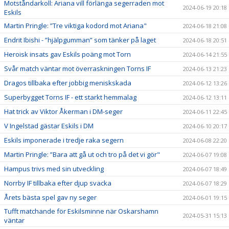
Motståndarkoll: Ariana vill förlänga segerraden mot
2024-06-19 20:18
Eskils
Martin Pringle: ”Tre viktiga kodord mot Ariana"
2024-06-18 21:08
Endrit Ibishi - ”hjälpgumman” som tänker på laget
2024-06-18 20:51
Heroisk insats gav Eskils poäng mot Torn
2024-06-14 21:55
Svår match väntar mot överraskningen Torns IF
2024-06-13 21:23
Dragos tillbaka efter jobbig meniskskada
2024-06-12 13:26
Superbygget Torns IF - ett starkt hemmalag
2024-06-12 13:11
Hat trick av Viktor Åkerman i DM-seger
2024-06-11 22:45
V Ingelstad gästar Eskils i DM
2024-06-10 20:17
Eskils imponerade i tredje raka segern
2024-06-08 22:20
Martin Pringle: ”Bara att gå ut och tro på det vi gör"
2024-06-07 19:08
Hampus trivs med sin utveckling
2024-06-07 18:49
Norrby IF tillbaka efter djup svacka
2024-06-07 18:29
Årets bästa spel gav ny seger
2024-06-01 19:15
Tufft matchande för Eskilsminne när Oskarshamn
2024-05-31 15:13
väntar