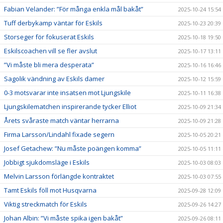
Fabian Velander: ”För många enkla mål bakåt”
2025-10-24 15:54
Tuff derbykamp väntar för Eskils
2025-10-23 20:39
Storseger för fokuserat Eskils
2025-10-18 19:50
Eskilscoachen vill se fler avslut
2025-10-17 13:11
”Vi måste bli mera desperata”
2025-10-16 16:46
Sagolik vändning av Eskils damer
2025-10-12 15:59
0-3 motsvarar inte insatsen mot Ljungskile
2025-10-11 16:38
Ljungskilematchen inspirerande tycker Elliot
2025-10-09 21:34
Årets svåraste match väntar herrarna
2025-10-09 21:28
Firma Larsson/Lindahl fixade segern
2025-10-05 20:21
Josef Getachew: ”Nu måste poängen komma”
2025-10-05 11:11
Jobbigt sjukdomsläge i Eskils
2025-10-03 08:03
Melvin Larsson förlängde kontraktet
2025-10-03 07:55
Tamt Eskils föll mot Husqvarna
2025-09-28 12:09
Viktig streckmatch för Eskils
2025-09-26 14:27
Johan Albin: ”Vi måste spika igen bakåt”
2025-09-26 08:11