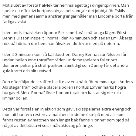
Mot slutet av första halvlek tar hemmalaget tag i dirigentpinnen. Man
spelar ett effektivt kortpassningsspel som gör det jobbigt för Eskils
men med gemensamma ansträngningar håller man Lindome borta från
farliga avslut.
I den andra halvleken öppnar Eskls med två småfarliga lägen. Först
Dennis Olsson inspel till hörna i den 46 minuten och sedan Emil Åbergs
nick på hörnan där hemmamålvakten dock var med på noterna.
I den 50 minuten kom så kallduschen. Danny Bennassar Nilsson får
undan bollen inne i straffområdet, Lindomespelaren faller och
domaren pekar på straffpunkten samtidigt som Danny får det andra
gula kortet och blir utvisad.
Den efterföljande straffen blir lite av en knäck för hemmalaget. Anders
Alö stegar fram och ska placera bollen i Pontus Löfvenmarks högra
burgavel. Men ”Ponna” läser honom totalt och kastar sig ner och
limmar bollen.
Detta var förstås en injektion som gav Eskilsspelarna extra energi och
mod att hantera resten av matchen. Lindome öste på med allt som
fanns resten av matchen men längst bak fanns ”Ponna” som bjöd på
något av det bästa vi sett i målvaktsväg på länge.