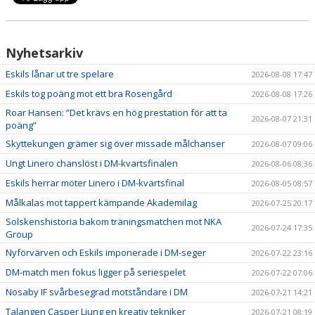
Nyhetsarkiv
Eskils lånar ut tre spelare
2026-08-08 17:47
Eskils tog poäng mot ett bra Rosengård
2026-08-08 17:26
Roar Hansen: ”Det krävs en hög prestation för att ta
2026-08-07 21:31
poäng”
Skyttekungen grämer sig över missade målchanser
2026-08-07 09:06
Ungt Linero chanslöst i DM-kvartsfinalen
2026-08-06 08:36
Eskils herrar möter Linero i DM-kvartsfinal
2026-08-05 08:57
Målkalas mot tappert kämpande Akademilag
2026-07-25 20:17
Solskenshistoria bakom träningsmatchen mot NKA
2026-07-24 17:35
Group
Nyförvärven och Eskils imponerade i DM-seger
2026-07-22 23:16
DM-match men fokus ligger på seriespelet
2026-07-22 07:06
Nosaby IF svårbesegrad motståndare i DM
2026-07-21 14:21
Talangen Casper Ljung en kreativ tekniker
2026-07-21 08:19