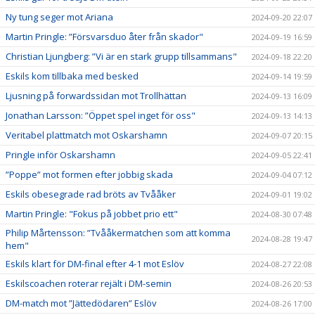
Ny tung seger mot Ariana
2024-09-20 22:07
Martin Pringle: ”Försvarsduo åter från skador"
2024-09-19 16:59
Christian Ljungberg: ”Vi är en stark grupp tillsammans"
2024-09-18 22:20
Eskils kom tillbaka med besked
2024-09-14 19:59
Ljusning på forwardssidan mot Trollhättan
2024-09-13 16:09
Jonathan Larsson: ”Öppet spel inget för oss"
2024-09-13 14:13
Veritabel plattmatch mot Oskarshamn
2024-09-07 20:15
Pringle inför Oskarshamn
2024-09-05 22:41
”Poppe” mot formen efter jobbig skada
2024-09-04 07:12
Eskils obesegrade rad bröts av Tvååker
2024-09-01 19:02
Martin Pringle: "Fokus på jobbet prio ett"
2024-08-30 07:48
Philip Mårtensson: ”Tvååkermatchen som att komma
2024-08-28 19:47
hem"
Eskils klart för DM-final efter 4-1 mot Eslöv
2024-08-27 22:08
Eskilscoachen roterar rejält i DM-semin
2024-08-26 20:53
DM-match mot ”Jättedödaren” Eslöv
2024-08-26 17:00