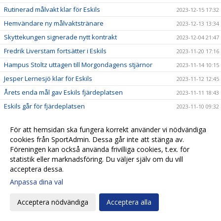
Rutinerad målvakt klar för Eskils
2023-12-15 17:32
Hemvändare ny målvaktstränare
2023-12-13 13:34
Skyttekungen signerade nytt kontrakt
2023-12-04 21:47
Fredrik Liverstam fortsätter i Eskils
2023-11-20 17:16
Hampus Stoltz uttagen till Morgondagens stjärnor
2023-11-14 10:15
Jesper Lernesjö klar för Eskils
2023-11-12 12:45
Årets enda mål gav Eskils fjärdeplatsen
2023-11-11 18:43
Eskils går för fjärdeplatsen
2023-11-10 09:32
”Olli” vill tangera klubbrekordet
2023-11-08 20:10
För att hemsidan ska fungera korrekt använder vi nödvändiga
FC Trollhättan - Eskilsminne IF
2023-11-07 14:31
cookies från SportAdmin. Dessa går inte att stänga av.
Revanschsugen ”Lunde” skrev på nytt kontrakt
2023-11-06 20:29
Föreningen kan också använda frivilliga cookies, t.ex. för
statistik eller marknadsföring. Du väljer själv om du vill
Johan Albin uttagen till Morgondagens stjärnor
2023-11-06 17:54
acceptera dessa.
Seger mot Lunds BK i sista hemmamatchen
2023-11-05 17:24
Anpassa dina val
Reinholdsson tillbaka i skadedrabbat Eskils
2023-11-03 09:57
Acceptera nödvändiga
Acceptera alla
Imponerande säsong av ”Bobbe"
2023-11-01 20:54
Ingen tvekan för Casper Seger
2023-10-31 21:00