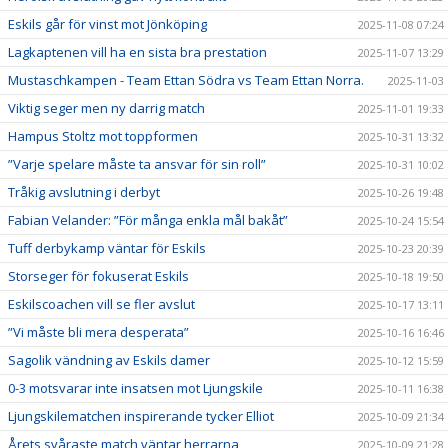
Eskils går för vinst mot Jönköping
2025-11-08 07:24
Lagkaptenen vill ha en sista bra prestation
2025-11-07 13:29
Mustaschkampen - Team Ettan Södra vs Team Ettan Norra.
2025-11-03
Viktig seger men ny darrig match
2025-11-01 19:33
Hampus Stoltz mot toppformen
2025-10-31 13:32
”Varje spelare måste ta ansvar för sin roll”
2025-10-31 10:02
Tråkig avslutning i derbyt
2025-10-26 19:48
Fabian Velander: ”För många enkla mål bakåt”
2025-10-24 15:54
Tuff derbykamp väntar för Eskils
2025-10-23 20:39
Storseger för fokuserat Eskils
2025-10-18 19:50
Eskilscoachen vill se fler avslut
2025-10-17 13:11
”Vi måste bli mera desperata”
2025-10-16 16:46
Sagolik vändning av Eskils damer
2025-10-12 15:59
0-3 motsvarar inte insatsen mot Ljungskile
2025-10-11 16:38
Ljungskilematchen inspirerande tycker Elliot
2025-10-09 21:34
Årets svåraste match väntar herrarna
2025-10-09 21:28