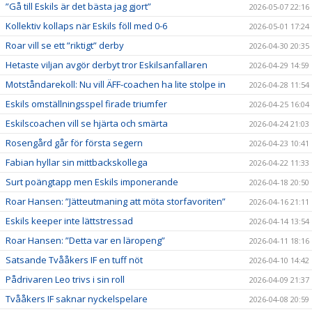
”Gå till Eskils är det bästa jag gjort”
2026-05-07 22:16
Kollektiv kollaps när Eskils föll med 0-6
2026-05-01 17:24
Roar vill se ett ”riktigt” derby
2026-04-30 20:35
Hetaste viljan avgör derbyt tror Eskilsanfallaren
2026-04-29 14:59
Motståndarekoll: Nu vill ÄFF-coachen ha lite stolpe in
2026-04-28 11:54
Eskils omställningsspel firade triumfer
2026-04-25 16:04
Eskilscoachen vill se hjärta och smärta
2026-04-24 21:03
Rosengård går för första segern
2026-04-23 10:41
Fabian hyllar sin mittbackskollega
2026-04-22 11:33
Surt poängtapp men Eskils imponerande
2026-04-18 20:50
Roar Hansen: ”Jätteutmaning att möta storfavoriten”
2026-04-16 21:11
Eskils keeper inte lättstressad
2026-04-14 13:54
Roar Hansen: ”Detta var en läropeng”
2026-04-11 18:16
Satsande Tvååkers IF en tuff nöt
2026-04-10 14:42
Pådrivaren Leo trivs i sin roll
2026-04-09 21:37
Tvååkers IF saknar nyckelspelare
2026-04-08 20:59