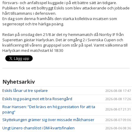
försvars- och anfallsspel kuggade i på ett bättre sätt än tidigare.
Publiken fick se ett bolltryggt Eskils som blev attackerande och jobbade
hårt tillsammans i defensiven.
En dag som denna framhålls den starka kollektiva insatsen som
segerrecept och tre härliga poäng.
Redan på onsdag den 21/8 är det ny hemmamatch då Norrby IF från
Superettan gästar Harlyckan. Det är omgång 2 i Svenska Cupen och
kvalificering till vårens gruppspel som står på spel. Varmt välkomna till
Harlyckan med matchstart kl 18:30
Nyhetsarkiv
Eskils lånar ut tre spelare
2026-08-08 17:47
Eskils tog poäng mot ett bra Rosengård
2026-08-08 17:26
Roar Hansen: ”Det krävs en hög prestation för att ta
2026-08-07 21:31
poäng”
Skyttekungen grämer sig över missade målchanser
2026-08-07 09:06
Ungt Linero chanslöst i DM-kvartsfinalen
2026-08-06 08:36