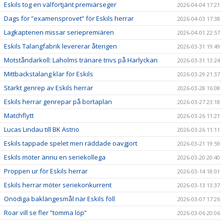
Eskils tog en välförtjänt premiärseger
2026-04-04 17:21
Dags för ”examensprovet” för Eskils herrar
2026-04-03 17:38
Lagkaptenen missar seriepremiären
2026-04-01 22:57
Eskils Talangfabrik levererar återigen
2026-03-31 19:49
Motståndarkoll: Laholms tränare trivs på Harlyckan
2026-03-31 13:24
Mittbackstalang klar för Eskils
2026-03-29 21:37
Starkt genrep av Eskils herrar
2026-03-28 16:08
Eskils herrar genrepar på bortaplan
2026-03-27 23:18
Matchflytt
2026-03-26 11:21
Lucas Lindau till BK Astrio
2026-03-26 11:11
Eskils tappade spelet men räddade oavgjort
2026-03-21 19:59
Eskils möter ännu en seriekollega
2026-03-20 20:40
Proppen ur för Eskils herrar
2026-03-14 18:01
Eskils herrar möter seriekonkurrent
2026-03-13 13:37
Onödiga baklängesmål när Eskils föll
2026-03-07 17:26
Roar vill se fler ”tomma löp”
2026-03-06 20:06