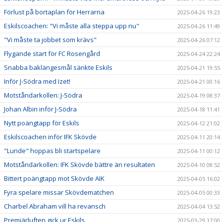
Förlust på bortaplan för Herrarna
2025-04-26 19:23
Eskilscoachen: "Vi måste alla steppa upp nu"
2025-04-26 11:49
"Vi måste ta jobbet som krävs"
2025-04-26 07:12
Flygande start för FC Rosengård
2025-04-24 22:24
Snabba baklängesmål sänkte Eskils
2025-04-21 19:55
Inför J-Södra med Izet!
2025-04-21 00:16
Motståndarkollen: J-Södra
2025-04-19 08:37
Johan Albin inför J-Södra
2025-04-18 11:41
Nytt poängtapp för Eskils
2025-04-12 21:02
Eskilscoachen inför IFK Skövde
2025-04-11 20:14
"Lunde" hoppas bli startspelare
2025-04-11 00:12
Motståndarkollen: IFK Skövde bättre än resultaten
2025-04-10 08:52
Bittert poängtapp mot Skövde AIK
2025-04-05 16:02
Fyra spelare missar Skövdematchen
2025-04-05 00:33
Charbel Abraham vill ha revansch
2025-04-04 13:52
Premiärluften gick ur Eskils
2025-03-29 17:00