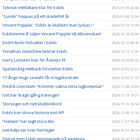
Teknisk mittfältare klar för Eskils
2025-01-09 20:42
”Lunde” hoppas på ett skadefritt år
2025-01-08 12:06
Vincent Poppler: ”Eskils är klubben man lyckas i"
2024-12-19 11:39
Eskilsminne IF säljer Vincent Poppler till Allsvenskan!
2024-12-18 20:00
Endrit Ibishi fortsätter i Eskils
2024-12-13 08:18
Yonathan Getachew lämnar Eskils
2024-12-11 11:41
Harry Lomsten klar för Åstorps FF
2024-12-06 09:33
Spelskicklig mittback förstärker Eskils
2024-12-05 21:21
17-årige Hugo Lindahl får A-lagskontrakt
2024-12-03 21:57
Fredrik Liverstam: ”Kommer sakna mina lagkompisar"
2024-11-28 12:06
Izet har dragit igång träningen
2024-11-19 19:21
Storseger och nytt klubbrekord
2024-11-10 18:54
Eskils kan skriva historia mot ÄFF
2024-11-08 11:16
”Hampe” har tagit stora kliv
2024-11-07 19:44
Izet Kaljic tar över herrlaget
2024-10-31 18:14
Förlust men Eskils imponerade på gästerna
2024-10-30 23:14