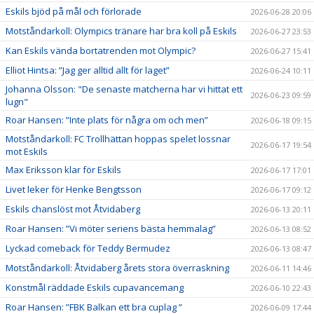
Eskils bjöd på mål och förlorade
2026-06-28 20:06
Motståndarkoll: Olympics tränare har bra koll på Eskils
2026-06-27 23:53
Kan Eskils vända bortatrenden mot Olympic?
2026-06-27 15:41
Elliot Hintsa: ”Jag ger alltid allt för laget”
2026-06-24 10:11
Johanna Olsson: "De senaste matcherna har vi hittat ett
2026-06-23 09:59
lugn"
Roar Hansen: ”Inte plats för några om och men”
2026-06-18 09:15
Motståndarkoll: FC Trollhättan hoppas spelet lossnar
2026-06-17 19:54
mot Eskils
Max Eriksson klar för Eskils
2026-06-17 17:01
Livet leker för Henke Bengtsson
2026-06-17 09:12
Eskils chanslöst mot Åtvidaberg
2026-06-13 20:11
Roar Hansen: ”Vi möter seriens bästa hemmalag”
2026-06-13 08:52
Lyckad comeback för Teddy Bermudez
2026-06-13 08:47
Motståndarkoll: Åtvidaberg årets stora överraskning
2026-06-11 14:46
Konstmål räddade Eskils cupavancemang
2026-06-10 22:43
Roar Hansen: ”FBK Balkan ett bra cuplag ”
2026-06-09 17:44