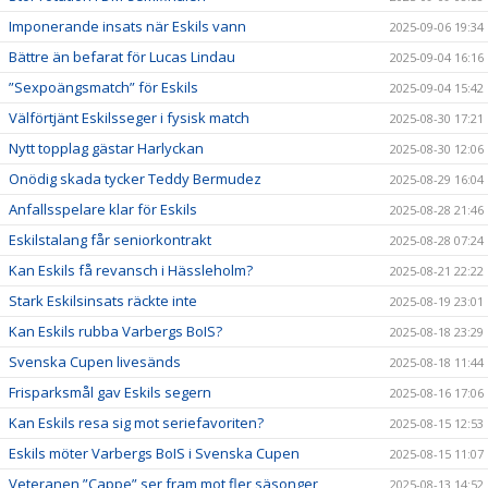
Imponerande insats när Eskils vann
2025-09-06 19:34
Bättre än befarat för Lucas Lindau
2025-09-04 16:16
”Sexpoängsmatch” för Eskils
2025-09-04 15:42
Välförtjänt Eskilsseger i fysisk match
2025-08-30 17:21
Nytt topplag gästar Harlyckan
2025-08-30 12:06
Onödig skada tycker Teddy Bermudez
2025-08-29 16:04
Anfallsspelare klar för Eskils
2025-08-28 21:46
Eskilstalang får seniorkontrakt
2025-08-28 07:24
Kan Eskils få revansch i Hässleholm?
2025-08-21 22:22
Stark Eskilsinsats räckte inte
2025-08-19 23:01
Kan Eskils rubba Varbergs BoIS?
2025-08-18 23:29
Svenska Cupen livesänds
2025-08-18 11:44
Frisparksmål gav Eskils segern
2025-08-16 17:06
Kan Eskils resa sig mot seriefavoriten?
2025-08-15 12:53
Eskils möter Varbergs BoIS i Svenska Cupen
2025-08-15 11:07
Veteranen ”Cappe” ser fram mot fler säsonger
2025-08-13 14:52