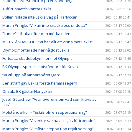
Skadefri Liverstam tror på en vändning
2024-05-22 11:15
Tuff cupmatch väntar Eskils
2024-05-21 10:56
Bollen rullade inte Eskils väg på Harlyckan
2024-05-18 20:41
Martin Pringle: ”Vi kan inte snacka oss ur detta"
2024-05-17 07:00
”Lunde” tillbaka efter den mörka tiden
2024-05-17 06:49
MOTSTÅNDARKOLL: ”Vi har allt att vinna mot Eskils”
2024-05-17 06:47
Olympic monterade ner håglöst Eskils
2024-05-13 22:02
Fortsatta skadebekymmer mot Olympic
2024-05-12 11:45
BK Olympic speciell motståndare för Kevin
2024-05-12 11:33
”Vi vill upp på vinnarspåret igen"
2024-05-12 11:29
Sen straff gav Eskils första hemmasegern
2024-05-09 19:37
Onsala BK gästar Harlyckan
2024-05-08 22:18
Josef Getachew: ”Vi är överens om vad som krävs av
2024-05-07 22:41
oss"
Motståndarkoll – ”Eskils blir en superutmaning"
2024-05-07 22:19
Martin Pringle: ”Vi verkar sakna allt självförtroende"
2024-05-05 15:19
Martin Pringle: ”Vi måste steppa upp rejält som lag"
2024-05-03 13:14