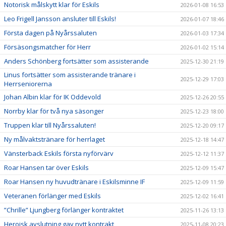
Notorisk målskytt klar för Eskils
2026-01-08 16:53
Leo Frigell Jansson ansluter till Eskils!
2026-01-07 18:46
Första dagen på Nyårssaluten
2026-01-03 17:34
Försäsongsmatcher för Herr
2026-01-02 15:14
Anders Schönberg fortsätter som assisterande
2025-12-30 21:19
Linus fortsätter som assisterande tränare i
2025-12-29 17:03
Herrseniorerna
Johan Albin klar för IK Oddevold
2025-12-26 20:55
Norrby klar för två nya säsonger
2025-12-23 18:00
Truppen klar till Nyårssaluten!
2025-12-20 09:17
Ny målvaktstränare för herrlaget
2025-12-18 14:47
Vänsterback Eskils första nyförvärv
2025-12-12 11:37
Roar Hansen tar över Eskils
2025-12-09 15:47
Roar Hansen ny huvudtränare i Eskilsminne IF
2025-12-09 11:59
Veteranen förlänger med Eskils
2025-12-02 16:41
”Chrille” Ljungberg förlänger kontraktet
2025-11-26 13:13
Heroisk avslutning gav nytt kontrakt
2025-11-08 20:23