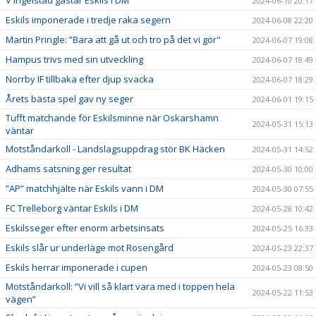
2024-06-10 20:17
Eskils imponerade i tredje raka segern
2024-06-08 22:20
Martin Pringle: ”Bara att gå ut och tro på det vi gör"
2024-06-07 19:08
Hampus trivs med sin utveckling
2024-06-07 18:49
Norrby IF tillbaka efter djup svacka
2024-06-07 18:29
Årets bästa spel gav ny seger
2024-06-01 19:15
Tufft matchande för Eskilsminne när Oskarshamn
2024-05-31 15:13
väntar
Motståndarkoll - Landslagsuppdrag stör BK Häcken
2024-05-31 14:52
Adhams satsning ger resultat
2024-05-30 10:00
”AP” matchhjälte när Eskils vann i DM
2024-05-30 07:55
FC Trelleborg väntar Eskils i DM
2024-05-28 10:42
Eskilsseger efter enorm arbetsinsats
2024-05-25 16:33
Eskils slår ur underläge mot Rosengård
2024-05-23 22:37
Eskils herrar imponerade i cupen
2024-05-23 08:50
Motståndarkoll: ”Vi vill så klart vara med i toppen hela
2024-05-22 11:53
vägen”