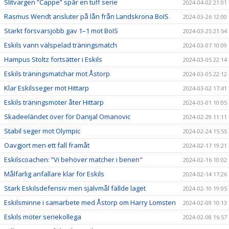
Slitvargen ”Cappe” spår en tuff serie
2024-04-02 21:01
Rasmus Wendt ansluter på lån från Landskrona BoIS
2024-03-26 12:00
Starkt försvarsjobb gav 1–1 mot BoIS
2024-03-25 21:54
Eskils vann välspelad träningsmatch
2024-03-07 10:09
Hampus Stoltz fortsätter i Eskils
2024-03-05 22:14
Eskils träningsmatchar mot Åstorp
2024-03-05 22:12
Klar Eskilsseger mot Hittarp
2024-03-02 17:41
Eskils träningsmöter åter Hittarp
2024-03-01 10:05
Skadeeländet över för Danijal Omanovic
2024-02-29 11:11
Stabil seger mot Olympic
2024-02-24 15:55
Oavgjort men ett fall framåt
2024-02-17 19:21
Eskilscoachen: ”Vi behöver matcher i benen"
2024-02-16 10:02
Målfarlig anfallare klar för Eskils
2024-02-14 17:26
Stark Eskilsdefensiv men självmål fällde laget
2024-02-10 19:05
Eskilsminne i samarbete med Åstorp om Harry Lomsten
2024-02-09 10:13
Eskils möter seriekollega
2024-02-08 16:57