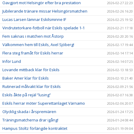
Oavgjort mot Helsingör efter bra prestation
2026-02-27 22:23
Jubilerande tränare missar Helsingörsmatchen
2026-02-26 16:20
Lucas Larsen lämnar Eskilsminne IF
2026-02-25 19:52
Vindrutetorkare-fotboll när Eskils spelade 1-1
2026-02-21 17:18
Fem saknas i matchen mot Åstorp
2026-02-20 20:16
Välkommen hem till Eskils, Axel Sjöberg!
2026-02-17 19:44
Flera steg framåt för Eskils herrar
2026-02-14 17:14
Inför Lund
2026-02-14 07:25
Lovande mittback klar för Eskils
2026-02-13 18:53
Baker Amer klar för Eskils
2026-02-10 21:40
Rutinerad målvakt klar för Eskils
2026-02-09 21:56
Eskils åkte på rejäl ”lusing”
2026-02-07 16:38
Eskils herrar möter Superettanlaget Värnamo
2026-02-06 20:07
Olycklig skada i årspremiären
2026-01-24 17:25
Träningsmatcherna drar igång!
2026-01-24 08:44
Hampus Stoltz förlängde kontraktet
2026-01-19 09:04