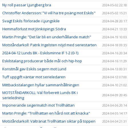
Ny roll passar Ljungberg bra
2024-05-02 22:18
Christoffer Andersson: ”Vi vill ha tre poäng mot Eskils"
2024-05-02 15:21
Svagt Eskils förlorade i Ljungskile
2024-04-28 20:17
Hemmaförlust mot Jönköpings Södra
2024-04-21 13:33
Martin Pringle: ”Det lär bli en underhållande match"
2024-04-19 10:03
Motståndarkoll: Patrik Ingelsten nöjd med seriestarten
2024-04-18 09:35
2024-04-12 Lunds BK - Eskilsminne IF 1-2 (0-1)
2024-04-16 20:34
Eskilstalang producerar både mål och hip-hop
2024-04-16 11:29
Konstmål gav Eskils segern mot Lund
2024-04-13 00:31
Tuff uppgift väntar mot serieledaren
2024-04-12 07:00
Mittbackstalangen hyllar sammanhållningen
2024-04-10 21:02
MOTSTÅNDARKOLL: Väl förberett Lunds BK i
2024-04-09 20:45
serieledning
Imponerande segermatch mot Trollhättan
2024-04-06 20:14
Martin Pringle: ”Trollhättan en hård nöt att knäcka"
2024-04-05 14:17
Motståndarkoll: Vältränat Trollhättan siktar på toppen
2024-04-04 21:31