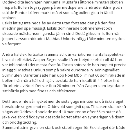
Oddevold ta ledningen när Kamal Mustafa i åttonde minuten sköt en
frispark. Bollen tog i ryggen på en medspelare, ändrade riktning och
ställde Pontus Löfvenmark i målet som såg bollen glida in tät till
stolpen.
Eskils lät sig inte nedslås av detta utan fortsatte den på den fina
inledningen spelmässigt. Eskils dominerade bollinnehavet och
skapade målchanser i ganska jämn strid. Det låg liksom i luften när
Jesper Larsson nickade i Mathias Unkuris inlägg i 36:e minuten mycket
välförtjänt.
Andra halvlek fortsatte i samma stil där variationen i anfallsspelet var
bra och effektivt. Casper Seger skulle få en betydelsefull roll då han
var inblandad i det mesta framåt. Första snickrade han ihop ett precist
inlägg till Mathias Unkuri som på bakre dundrade in ledningsmålet i
50:minuten. Därefter satte han upp Noel Mbo i minut 60 som rakade in
bollen från nära håll och själv avslutade han iskallt till 4-1 efter fint
förarbete av Noel. Det var fina 20 minuter från Casper som kryddade
sitt hårda jobb med finess och effektivitet.
Det hände inte så mycket mer de sista tjugo minuterna då Eskilslaget
bevakade segern mot ett Oddevold som givit upp. Till saken ska också
sägas att Oddevold spelade med 10 man redan efter 55 minuter då
Jake Weisbrod fick syna det röda kortet efter en synnerligen våldsam
och onödig tackling.
Sammanfattningsvis en stark och stabil seger för Eskilslaget där både