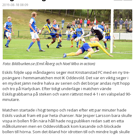
BILDGALLERI
2019-08-18 08:09
KONTAKT
MATCHER
ETTAN SÖDRA
Foto: Bildburken.se (Emil Åberg och Noel Mbo in action)
Eskils följde upp måndagens seger mot Kristianstad FC med en ny tre-
poängare i hemmamatchen mot IK Oddevold. Det var en viktig seger i
en mycket jämn nedre halva av serien och det börjar andas nytt hopp
och tro på Harlyckan. Efter tidigt underläge i matchen vände
Eskilsgrabbarna på steken och vann rättvist med 4-1 i en välspelad 90-
minutare.
Matchen startade i högt tempo och redan efter ett par minuter hade
Eskils vaskat fram ett par heta chanser. När Jesper Larsson bara skulle
vispa in bollen från nära håll hade nog publiken redan satt en etta
målkolumnen men en Oddevoldback kom kasande och blockade
bollen till hörna. Som det ibland hör idrotten till och mindre logik skulle