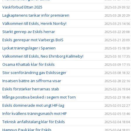
Väskförbud Ettan 2025
2025-03-29 09:52
Lagkaptenens tankar inför premiären
2025-03-28 20:29
Välkommen till Eskils, Henrik Norrby!
2025-03-25 14:56
Starkt genrep av Eskils herrar
2025-03-22 20:08
Eskils genrepar mot Varbergs BoIS
2025-03-21 20:09
Lyckat träningsläger i Spanien
2025-03-15 18:59
Välkommen till Eskils, Neo Ehrnborg Kallmeby!
2025-03-10 17:35
Osama Khattab klar för Eskils
2025-03-09 17:15
Stor scenförändring gav Eskilsseger
2025-03-08 18:32
Insatsen bättre än siffrorna visar
2025-02-28 22:16
Eskils förstärker herrarnas stab
2025-02-26 19:04
Många positiva besked i segern mot Torn
2025-02-23 18:46
Eskils dominerade mot ungt HIF-lag
2025-02-05 22:27
Inför kvällens träningsmatch mot HIF
2025-02-05 13:46
Teknisk anfallstalang klar för Eskils
2025-02-04 18:04
Hampus Pauli klar för Eskils
2025-02-04 18:01