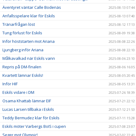
Äventyret väntar Calle Bodenäs
2025-08-13 07:44
Anfallsspelare klar för Eskils
2025-08-13 07:40
Tränarfrågan löst
2025-08-12 17:13
Tung förlust för Eskils
2025-08-09 19:38
Inför höststarten mot Ariana
2025-08-08 22:26
Ljungberg inför Ariana
2025-08-08 22:10
Målkavalkad när Eskils vann
2025-08-06 23:10
Repris på DM-finalen
2025-08-06 16:05
Kvartett lämnar Eskils!
2025-08-05 20:45
Inför HIF
2025-08-05 13:31
Eskils vidare i DM
2025-07-26 18:39
Osama Khattab lämnar EIF
2025-07-21 22:12
Lucas Larsen tillbaka i Eskils
2025-07-12 21:53
Teddy Bermudez klar för Eskils
2025-07-11 15:28
Eskils möter Varbergs BoIS i cupen
2025-07-08 23:07
Seger mot Olympic!
2025-07-02 22:41