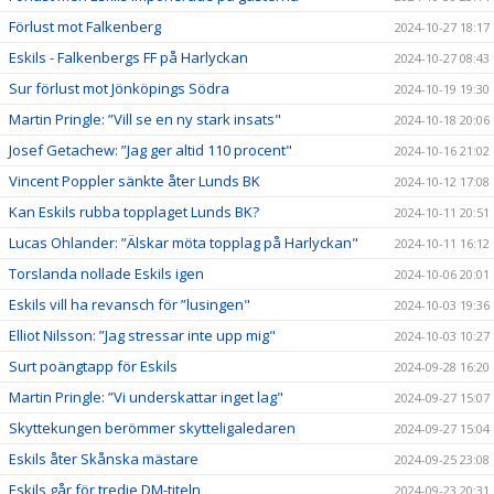
Förlust mot Falkenberg
2024-10-27 18:17
Eskils - Falkenbergs FF på Harlyckan
2024-10-27 08:43
Sur förlust mot Jönköpings Södra
2024-10-19 19:30
Martin Pringle: ”Vill se en ny stark insats"
2024-10-18 20:06
Josef Getachew: ”Jag ger altid 110 procent"
2024-10-16 21:02
Vincent Poppler sänkte åter Lunds BK
2024-10-12 17:08
Kan Eskils rubba topplaget Lunds BK?
2024-10-11 20:51
Lucas Ohlander: ”Älskar möta topplag på Harlyckan"
2024-10-11 16:12
Torslanda nollade Eskils igen
2024-10-06 20:01
Eskils vill ha revansch för ”lusingen"
2024-10-03 19:36
Elliot Nilsson: ”Jag stressar inte upp mig"
2024-10-03 10:27
Surt poängtapp för Eskils
2024-09-28 16:20
Martin Pringle: ”Vi underskattar inget lag"
2024-09-27 15:07
Skyttekungen berömmer skytteligaledaren
2024-09-27 15:04
Eskils åter Skånska mästare
2024-09-25 23:08
Eskils går för tredje DM-titeln
2024-09-23 20:31