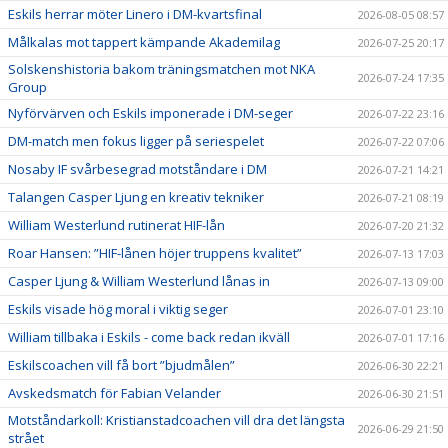
Eskils herrar möter Linero i DM-kvartsfinal
2026-08-05 08:57
Målkalas mot tappert kämpande Akademilag
2026-07-25 20:17
Solskenshistoria bakom träningsmatchen mot NKA
2026-07-24 17:35
Group
Nyförvärven och Eskils imponerade i DM-seger
2026-07-22 23:16
DM-match men fokus ligger på seriespelet
2026-07-22 07:06
Nosaby IF svårbesegrad motståndare i DM
2026-07-21 14:21
Talangen Casper Ljung en kreativ tekniker
2026-07-21 08:19
William Westerlund rutinerat HIF-lån
2026-07-20 21:32
Roar Hansen: ”HIF-lånen höjer truppens kvalitet”
2026-07-13 17:03
Casper Ljung & William Westerlund lånas in
2026-07-13 09:00
Eskils visade hög moral i viktig seger
2026-07-01 23:10
William tillbaka i Eskils - come back redan ikväll
2026-07-01 17:16
Eskilscoachen vill få bort ”bjudmålen”
2026-06-30 22:21
Avskedsmatch för Fabian Velander
2026-06-30 21:51
Motståndarkoll: Kristianstadcoachen vill dra det längsta
2026-06-29 21:50
strået