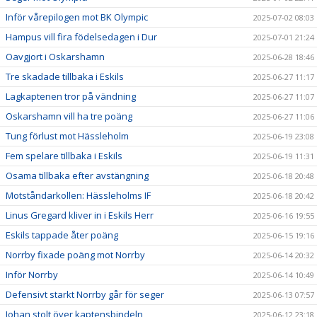
Inför vårepilogen mot BK Olympic
2025-07-02 08:03
Hampus vill fira födelsedagen i Dur
2025-07-01 21:24
Oavgjort i Oskarshamn
2025-06-28 18:46
Tre skadade tillbaka i Eskils
2025-06-27 11:17
Lagkaptenen tror på vändning
2025-06-27 11:07
Oskarshamn vill ha tre poäng
2025-06-27 11:06
Tung förlust mot Hässleholm
2025-06-19 23:08
Fem spelare tillbaka i Eskils
2025-06-19 11:31
Osama tillbaka efter avstängning
2025-06-18 20:48
Motståndarkollen: Hässleholms IF
2025-06-18 20:42
Linus Gregard kliver in i Eskils Herr
2025-06-16 19:55
Eskils tappade åter poäng
2025-06-15 19:16
Norrby fixade poäng mot Norrby
2025-06-14 20:32
Inför Norrby
2025-06-14 10:49
Defensivt starkt Norrby går för seger
2025-06-13 07:57
Johan stolt över kaptensbindeln
2025-06-12 23:18