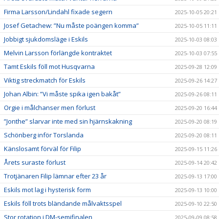
Firma Larsson/Lindahl fixade segern
2025-10-05 20:21
Josef Getachew: ”Nu måste poängen komma”
2025-10-05 11:11
Jobbigt sjukdomsläge i Eskils
2025-10-03 08:03
Melvin Larsson förlängde kontraktet
2025-10-03 07:55
Tamt Eskils föll mot Husqvarna
2025-09-28 12:09
Viktig streckmatch för Eskils
2025-09-26 14:27
Johan Albin: ”Vi måste spika igen bakåt”
2025-09-26 08:11
Orgie i målchanser men förlust
2025-09-20 16:44
”Jonthe” slarvar inte med sin hjärnskakning
2025-09-20 08:19
Schönberg inför Torslanda
2025-09-20 08:11
Känslosamt förväl för Filip
2025-09-15 11:26
Årets suraste förlust
2025-09-14 20:42
Trotjänaren Filip lämnar efter 23 år
2025-09-13 17:00
Eskils mot lag i hysterisk form
2025-09-13 10:00
Eskils föll trots bländande målvaktsspel
2025-09-10 22:50
Stor rotation i DM-semifinalen
2025-09-09 08:58