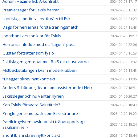
Adham Hazime fick A-kontrakt
2024-02-03 17:17
Premiärseger för Eskils herrar
2024-02-03 16:32
Landslagsmeriterat nyförvärv till Eskils
2024-02-01 21:29
Dags för herrarnas första träningsmatch
2024-02-01 16:48
Jonathan Larsson klar för Eskils
2024-01-28 19:57
Herrarna inledde med ett ”lagom” pass
2024-01-11 22:06
Gustav fortsätter som fysio
2024-01-10 16:58
Eskilslagen genrepar mot BoIS och Husqvarna
2024-01-09 23:32
Mittbackstalangen kvar i moderklubben
2024-01-09 15:43
”Dragge” skrev nytt kontrakt
2024-01-09 11:05
Anders Schönberg kvar som assisterande i Herr
2024-01-07 18:51
Eskilsseger och nu väntar Illyrien
2024-01-06 20:27
Kan Eskils försvara Saluttiteln?
2024-01-03 18:40
Pringle gör come back som Eskilstränare
2023-12-22 19:29
Patrik Ingelsten avslutar sitt tränaruppdrag i
2023-12-22 18:24
Eskilsminne IF
Endrit Ibishi skrev nytt kontrakt
2023-12-17 18:44