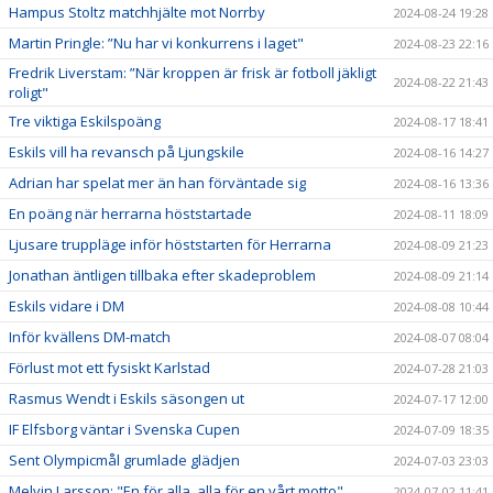
Hampus Stoltz matchhjälte mot Norrby
2024-08-24 19:28
Martin Pringle: ”Nu har vi konkurrens i laget"
2024-08-23 22:16
Fredrik Liverstam: ”När kroppen är frisk är fotboll jäkligt
2024-08-22 21:43
roligt"
Tre viktiga Eskilspoäng
2024-08-17 18:41
Eskils vill ha revansch på Ljungskile
2024-08-16 14:27
Adrian har spelat mer än han förväntade sig
2024-08-16 13:36
En poäng när herrarna höststartade
2024-08-11 18:09
Ljusare truppläge inför höststarten för Herrarna
2024-08-09 21:23
Jonathan äntligen tillbaka efter skadeproblem
2024-08-09 21:14
Eskils vidare i DM
2024-08-08 10:44
Inför kvällens DM-match
2024-08-07 08:04
Förlust mot ett fysiskt Karlstad
2024-07-28 21:03
Rasmus Wendt i Eskils säsongen ut
2024-07-17 12:00
IF Elfsborg väntar i Svenska Cupen
2024-07-09 18:35
Sent Olympicmål grumlade glädjen
2024-07-03 23:03
Melvin Larsson: "En för alla, alla för en vårt motto"
2024-07-02 11:41