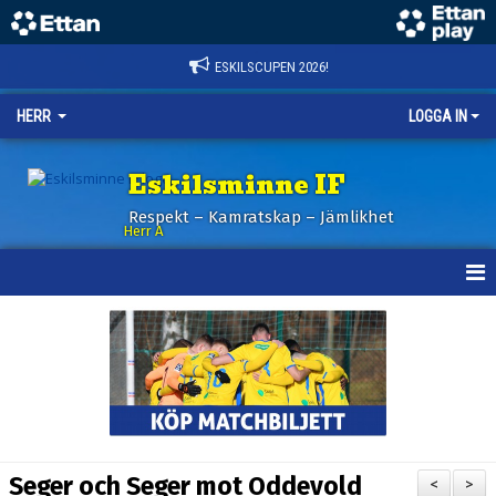
ESKILSCUPEN 2026!
HERR
LOGGA IN
Eskilsminne IF
Respekt – Kamratskap – Jämlikhet
Herr A
HEM
KALENDER
NYHETER
TRUPPEN
Seger och Seger mot Oddevold
<
>