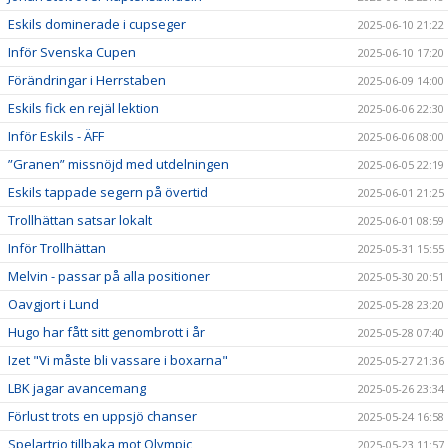
Eskils dominerade i cupseger
2025-06-10 21:22
Inför Svenska Cupen
2025-06-10 17:20
Förändringar i Herrstaben
2025-06-09 14:00
Eskils fick en rejäl lektion
2025-06-06 22:30
Inför Eskils - ÄFF
2025-06-06 08:00
”Granen” missnöjd med utdelningen
2025-06-05 22:19
Eskils tappade segern på övertid
2025-06-01 21:25
Trollhättan satsar lokalt
2025-06-01 08:59
Inför Trollhättan
2025-05-31 15:55
Melvin - passar på alla positioner
2025-05-30 20:51
Oavgjort i Lund
2025-05-28 23:20
Hugo har fått sitt genombrott i år
2025-05-28 07:40
Izet "Vi måste bli vassare i boxarna"
2025-05-27 21:36
LBK jagar avancemang
2025-05-26 23:34
Förlust trots en uppsjö chanser
2025-05-24 16:58
Spelartrio tillbaka mot Olympic
2025-05-23 11:57