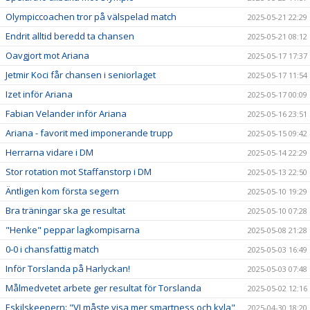
Olympiccoachen tror på välspelad match
2025-05-21 22:29
Endrit alltid beredd ta chansen
2025-05-21 08:12
Oavgjort mot Ariana
2025-05-17 17:37
Jetmir Koci får chansen i seniorlaget
2025-05-17 11:54
Izet inför Ariana
2025-05-17 00:09
Fabian Velander inför Ariana
2025-05-16 23:51
Ariana - favorit med imponerande trupp
2025-05-15 09:42
Herrarna vidare i DM
2025-05-14 22:29
Stor rotation mot Staffanstorp i DM
2025-05-13 22:50
Äntligen kom första segern
2025-05-10 19:29
Bra träningar ska ge resultat
2025-05-10 07:28
"Henke" peppar lagkompisarna
2025-05-08 21:28
0-0 i chansfattig match
2025-05-03 16:49
Inför Torslanda på Harlyckan!
2025-05-03 07:48
Målmedvetet arbete ger resultat för Torslanda
2025-05-02 12:16
Eskilskeepern: "VI måste visa mer smartness och kyla"
2025-04-30 18:20