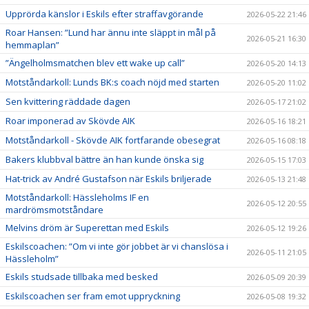
Upprörda känslor i Eskils efter straffavgörande
2026-05-22 21:46
Roar Hansen: ”Lund har ännu inte släppt in mål på
2026-05-21 16:30
hemmaplan”
”Ängelholmsmatchen blev ett wake up call”
2026-05-20 14:13
Motståndarkoll: Lunds BK:s coach nöjd med starten
2026-05-20 11:02
Sen kvittering räddade dagen
2026-05-17 21:02
Roar imponerad av Skövde AIK
2026-05-16 18:21
Motståndarkoll - Skövde AIK fortfarande obesegrat
2026-05-16 08:18
Bakers klubbval bättre än han kunde önska sig
2026-05-15 17:03
Hat-trick av André Gustafson när Eskils briljerade
2026-05-13 21:48
Motståndarkoll: Hässleholms IF en
2026-05-12 20:55
mardrömsmotståndare
Melvins dröm är Superettan med Eskils
2026-05-12 19:26
Eskilscoachen: ”Om vi inte gör jobbet är vi chanslösa i
2026-05-11 21:05
Hässleholm”
Eskils studsade tillbaka med besked
2026-05-09 20:39
Eskilscoachen ser fram emot uppryckning
2026-05-08 19:32