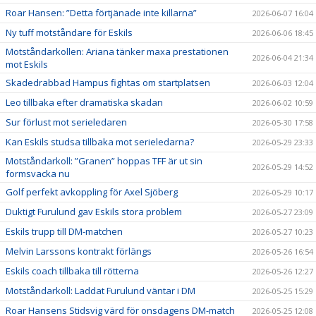
Roar Hansen: ”Detta förtjänade inte killarna”
2026-06-07 16:04
Ny tuff motståndare för Eskils
2026-06-06 18:45
Motståndarkollen: Ariana tänker maxa prestationen
2026-06-04 21:34
mot Eskils
Skadedrabbad Hampus fightas om startplatsen
2026-06-03 12:04
Leo tillbaka efter dramatiska skadan
2026-06-02 10:59
Sur förlust mot serieledaren
2026-05-30 17:58
Kan Eskils studsa tillbaka mot serieledarna?
2026-05-29 23:33
Motståndarkoll: ”Granen” hoppas TFF är ut sin
2026-05-29 14:52
formsvacka nu
Golf perfekt avkoppling för Axel Sjöberg
2026-05-29 10:17
Duktigt Furulund gav Eskils stora problem
2026-05-27 23:09
Eskils trupp till DM-matchen
2026-05-27 10:23
Melvin Larssons kontrakt förlängs
2026-05-26 16:54
Eskils coach tillbaka till rötterna
2026-05-26 12:27
Motståndarkoll: Laddat Furulund väntar i DM
2026-05-25 15:29
Roar Hansens Stidsvig värd för onsdagens DM-match
2026-05-25 12:08