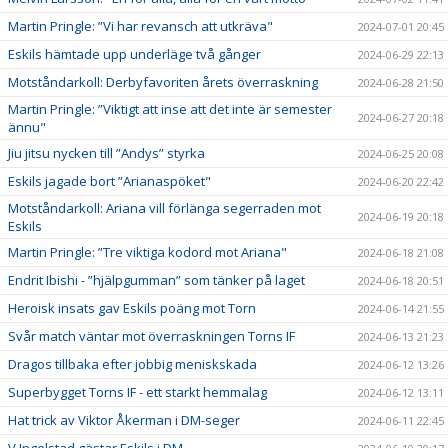
Martin Pringle: ”Vi har revansch att utkräva"
2024-07-01 20:45
Eskils hämtade upp underläge två gånger
2024-06-29 22:13
Motståndarkoll: Derbyfavoriten årets överraskning
2024-06-28 21:50
Martin Pringle: ”Viktigt att inse att det inte är semester
2024-06-27 20:18
ännu"
Jiu jitsu nycken till ”Andys” styrka
2024-06-25 20:08
Eskils jagade bort ”Arianaspöket"
2024-06-20 22:42
Motståndarkoll: Ariana vill förlänga segerraden mot
2024-06-19 20:18
Eskils
Martin Pringle: ”Tre viktiga kodord mot Ariana"
2024-06-18 21:08
Endrit Ibishi - ”hjälpgumman” som tänker på laget
2024-06-18 20:51
Heroisk insats gav Eskils poäng mot Torn
2024-06-14 21:55
Svår match väntar mot överraskningen Torns IF
2024-06-13 21:23
Dragos tillbaka efter jobbig meniskskada
2024-06-12 13:26
Superbygget Torns IF - ett starkt hemmalag
2024-06-12 13:11
Hat trick av Viktor Åkerman i DM-seger
2024-06-11 22:45
V Ingelstad gästar Eskils i DM