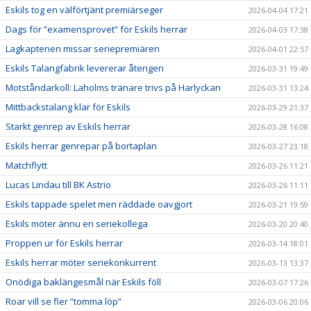
Eskils tog en välförtjänt premiärseger
2026-04-04 17:21
Dags för ”examensprovet” för Eskils herrar
2026-04-03 17:38
Lagkaptenen missar seriepremiären
2026-04-01 22:57
Eskils Talangfabrik levererar återigen
2026-03-31 19:49
Motståndarkoll: Laholms tränare trivs på Harlyckan
2026-03-31 13:24
Mittbackstalang klar för Eskils
2026-03-29 21:37
Starkt genrep av Eskils herrar
2026-03-28 16:08
Eskils herrar genrepar på bortaplan
2026-03-27 23:18
Matchflytt
2026-03-26 11:21
Lucas Lindau till BK Astrio
2026-03-26 11:11
Eskils tappade spelet men räddade oavgjort
2026-03-21 19:59
Eskils möter ännu en seriekollega
2026-03-20 20:40
Proppen ur för Eskils herrar
2026-03-14 18:01
Eskils herrar möter seriekonkurrent
2026-03-13 13:37
Onödiga baklängesmål när Eskils föll
2026-03-07 17:26
Roar vill se fler ”tomma löp”
2026-03-06 20:06