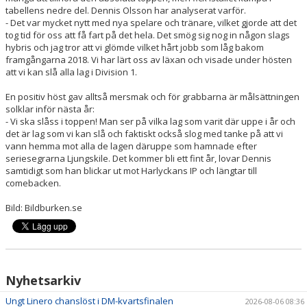
tabellens nedre del. Dennis Olsson har analyserat varför.
- Det var mycket nytt med nya spelare och tränare, vilket gjorde att det
tog tid för oss att få fart på det hela. Det smög sig nog in någon slags
hybris och jag tror att vi glömde vilket hårt jobb som låg bakom
framgångarna 2018. Vi har lärt oss av läxan och visade under hösten
att vi kan slå alla lag i Division 1.
En positiv höst gav alltså mersmak och för grabbarna är målsättningen
solklar inför nästa år:
- Vi ska slåss i toppen! Man ser på vilka lag som varit där uppe i år och
det är lag som vi kan slå och faktiskt också slog med tanke på att vi
vann hemma mot alla de lagen däruppe som hamnade efter
seriesegrarna Ljungskile. Det kommer bli ett fint år, lovar Dennis
samtidigt som han blickar ut mot Harlyckans IP och längtar till
comebacken.
Bild: Bildburken.se
Nyhetsarkiv
Ungt Linero chanslöst i DM-kvartsfinalen
2026-08-06 08:36