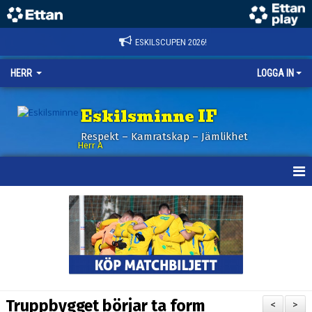
ESKILSCUPEN 2026!
HERR
LOGGA IN
Eskilsminne IF
Respekt – Kamratskap – Jämlikhet
Herr A
HEM
KALENDER
NYHETER
TRUPPEN
Truppbygget börjar ta form
<
>