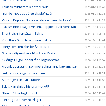
Hampus Pauli klar för Eskils
2025-02-04 18:01
Teknisk mittfältare klar för Eskils
2025-01-09 20:42
”Lunde” hoppas på ett skadefritt år
2025-01-08 12:06
Vincent Poppler: ”Eskils är klubben man lyckas i"
2024-12-19 11:39
Eskilsminne IF säljer Vincent Poppler till Allsvenskan!
2024-12-18 20:00
Endrit Ibishi fortsätter i Eskils
2024-12-13 08:18
Yonathan Getachew lämnar Eskils
2024-12-11 11:41
Harry Lomsten klar för Åstorps FF
2024-12-06 09:33
Spelskicklig mittback förstärker Eskils
2024-12-05 21:21
17-årige Hugo Lindahl får A-lagskontrakt
2024-12-03 21:57
Fredrik Liverstam: ”Kommer sakna mina lagkompisar"
2024-11-28 12:06
Izet har dragit igång träningen
2024-11-19 19:21
Storseger och nytt klubbrekord
2024-11-10 18:54
Eskils kan skriva historia mot ÄFF
2024-11-08 11:16
”Hampe” har tagit stora kliv
2024-11-07 19:44
Izet Kaljic tar över herrlaget
2024-10-31 18:14