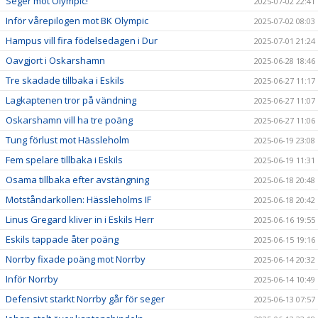
Seger mot Olympic!
2025-07-02 22:41
Inför vårepilogen mot BK Olympic
2025-07-02 08:03
Hampus vill fira födelsedagen i Dur
2025-07-01 21:24
Oavgjort i Oskarshamn
2025-06-28 18:46
Tre skadade tillbaka i Eskils
2025-06-27 11:17
Lagkaptenen tror på vändning
2025-06-27 11:07
Oskarshamn vill ha tre poäng
2025-06-27 11:06
Tung förlust mot Hässleholm
2025-06-19 23:08
Fem spelare tillbaka i Eskils
2025-06-19 11:31
Osama tillbaka efter avstängning
2025-06-18 20:48
Motståndarkollen: Hässleholms IF
2025-06-18 20:42
Linus Gregard kliver in i Eskils Herr
2025-06-16 19:55
Eskils tappade åter poäng
2025-06-15 19:16
Norrby fixade poäng mot Norrby
2025-06-14 20:32
Inför Norrby
2025-06-14 10:49
Defensivt starkt Norrby går för seger
2025-06-13 07:57