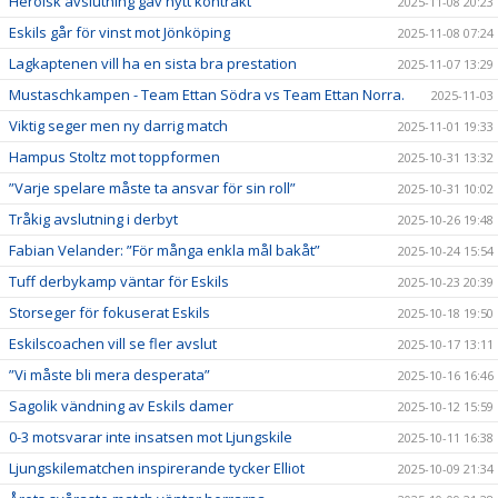
Heroisk avslutning gav nytt kontrakt
2025-11-08 20:23
Eskils går för vinst mot Jönköping
2025-11-08 07:24
Lagkaptenen vill ha en sista bra prestation
2025-11-07 13:29
Mustaschkampen - Team Ettan Södra vs Team Ettan Norra.
2025-11-03
Viktig seger men ny darrig match
2025-11-01 19:33
Hampus Stoltz mot toppformen
2025-10-31 13:32
”Varje spelare måste ta ansvar för sin roll”
2025-10-31 10:02
Tråkig avslutning i derbyt
2025-10-26 19:48
Fabian Velander: ”För många enkla mål bakåt”
2025-10-24 15:54
Tuff derbykamp väntar för Eskils
2025-10-23 20:39
Storseger för fokuserat Eskils
2025-10-18 19:50
Eskilscoachen vill se fler avslut
2025-10-17 13:11
”Vi måste bli mera desperata”
2025-10-16 16:46
Sagolik vändning av Eskils damer
2025-10-12 15:59
0-3 motsvarar inte insatsen mot Ljungskile
2025-10-11 16:38
Ljungskilematchen inspirerande tycker Elliot
2025-10-09 21:34