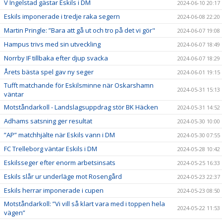
V Ingelstad gästar Eskils i DM
2024-06-10 20:17
Eskils imponerade i tredje raka segern
2024-06-08 22:20
Martin Pringle: ”Bara att gå ut och tro på det vi gör"
2024-06-07 19:08
Hampus trivs med sin utveckling
2024-06-07 18:49
Norrby IF tillbaka efter djup svacka
2024-06-07 18:29
Årets bästa spel gav ny seger
2024-06-01 19:15
Tufft matchande för Eskilsminne när Oskarshamn
2024-05-31 15:13
väntar
Motståndarkoll - Landslagsuppdrag stör BK Häcken
2024-05-31 14:52
Adhams satsning ger resultat
2024-05-30 10:00
”AP” matchhjälte när Eskils vann i DM
2024-05-30 07:55
FC Trelleborg väntar Eskils i DM
2024-05-28 10:42
Eskilsseger efter enorm arbetsinsats
2024-05-25 16:33
Eskils slår ur underläge mot Rosengård
2024-05-23 22:37
Eskils herrar imponerade i cupen
2024-05-23 08:50
Motståndarkoll: ”Vi vill så klart vara med i toppen hela
2024-05-22 11:53
vägen”