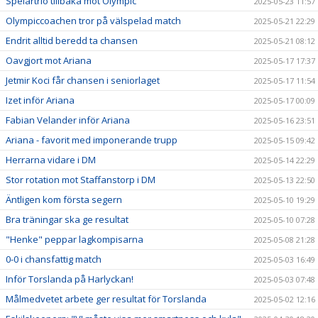
Spelartrio tillbaka mot Olympic
2025-05-23 11:57
Olympiccoachen tror på välspelad match
2025-05-21 22:29
Endrit alltid beredd ta chansen
2025-05-21 08:12
Oavgjort mot Ariana
2025-05-17 17:37
Jetmir Koci får chansen i seniorlaget
2025-05-17 11:54
Izet inför Ariana
2025-05-17 00:09
Fabian Velander inför Ariana
2025-05-16 23:51
Ariana - favorit med imponerande trupp
2025-05-15 09:42
Herrarna vidare i DM
2025-05-14 22:29
Stor rotation mot Staffanstorp i DM
2025-05-13 22:50
Äntligen kom första segern
2025-05-10 19:29
Bra träningar ska ge resultat
2025-05-10 07:28
"Henke" peppar lagkompisarna
2025-05-08 21:28
0-0 i chansfattig match
2025-05-03 16:49
Inför Torslanda på Harlyckan!
2025-05-03 07:48
Målmedvetet arbete ger resultat för Torslanda
2025-05-02 12:16