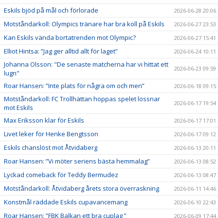
Eskils bjöd på mål och förlorade
2026-06-28 20:06
Motståndarkoll: Olympics tränare har bra koll på Eskils
2026-06-27 23:53
Kan Eskils vända bortatrenden mot Olympic?
2026-06-27 15:41
Elliot Hintsa: ”Jag ger alltid allt för laget”
2026-06-24 10:11
Johanna Olsson: "De senaste matcherna har vi hittat ett
2026-06-23 09:59
lugn"
Roar Hansen: ”Inte plats för några om och men”
2026-06-18 09:15
Motståndarkoll: FC Trollhättan hoppas spelet lossnar
2026-06-17 19:54
mot Eskils
Max Eriksson klar för Eskils
2026-06-17 17:01
Livet leker för Henke Bengtsson
2026-06-17 09:12
Eskils chanslöst mot Åtvidaberg
2026-06-13 20:11
Roar Hansen: ”Vi möter seriens bästa hemmalag”
2026-06-13 08:52
Lyckad comeback för Teddy Bermudez
2026-06-13 08:47
Motståndarkoll: Åtvidaberg årets stora överraskning
2026-06-11 14:46
Konstmål räddade Eskils cupavancemang
2026-06-10 22:43
Roar Hansen: ”FBK Balkan ett bra cuplag ”
2026-06-09 17:44