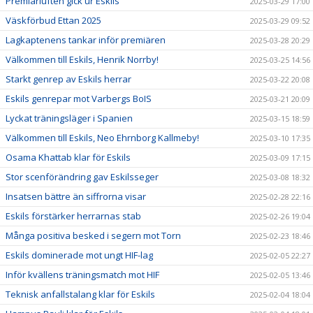
Premiärluften gick ur Eskils
2025-03-29 17:00
Väskförbud Ettan 2025
2025-03-29 09:52
Lagkaptenens tankar inför premiären
2025-03-28 20:29
Välkommen till Eskils, Henrik Norrby!
2025-03-25 14:56
Starkt genrep av Eskils herrar
2025-03-22 20:08
Eskils genrepar mot Varbergs BoIS
2025-03-21 20:09
Lyckat träningsläger i Spanien
2025-03-15 18:59
Välkommen till Eskils, Neo Ehrnborg Kallmeby!
2025-03-10 17:35
Osama Khattab klar för Eskils
2025-03-09 17:15
Stor scenförändring gav Eskilsseger
2025-03-08 18:32
Insatsen bättre än siffrorna visar
2025-02-28 22:16
Eskils förstärker herrarnas stab
2025-02-26 19:04
Många positiva besked i segern mot Torn
2025-02-23 18:46
Eskils dominerade mot ungt HIF-lag
2025-02-05 22:27
Inför kvällens träningsmatch mot HIF
2025-02-05 13:46
Teknisk anfallstalang klar för Eskils
2025-02-04 18:04