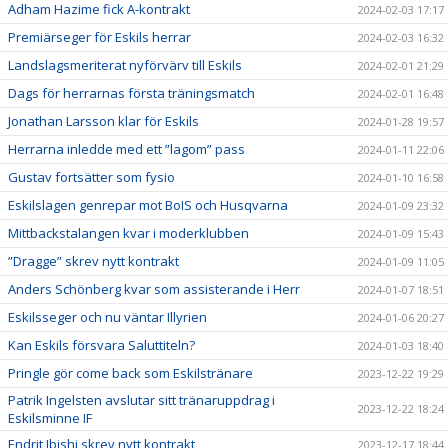
Adham Hazime fick A-kontrakt
2024-02-03 17:17
Premiärseger för Eskils herrar
2024-02-03 16:32
Landslagsmeriterat nyförvärv till Eskils
2024-02-01 21:29
Dags för herrarnas första träningsmatch
2024-02-01 16:48
Jonathan Larsson klar för Eskils
2024-01-28 19:57
Herrarna inledde med ett ”lagom” pass
2024-01-11 22:06
Gustav fortsätter som fysio
2024-01-10 16:58
Eskilslagen genrepar mot BoIS och Husqvarna
2024-01-09 23:32
Mittbackstalangen kvar i moderklubben
2024-01-09 15:43
”Dragge” skrev nytt kontrakt
2024-01-09 11:05
Anders Schönberg kvar som assisterande i Herr
2024-01-07 18:51
Eskilsseger och nu väntar Illyrien
2024-01-06 20:27
Kan Eskils försvara Saluttiteln?
2024-01-03 18:40
Pringle gör come back som Eskilstränare
2023-12-22 19:29
Patrik Ingelsten avslutar sitt tränaruppdrag i
2023-12-22 18:24
Eskilsminne IF
Endrit Ibishi skrev nytt kontrakt
2023-12-17 18:44