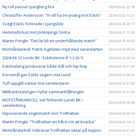
Ny roll passar Ljungberg bra
2024-05-02 22:18
Christoffer Andersson: ”Vi vill ha tre poäng mot Eskils"
2024-05-02 15:21
Svagt Eskils förlorade i Ljungskile
2024-04-28 20:17
Hemmaförlust mot Jönköpings Södra
2024-04-21 13:33
Martin Pringle: ”Det lär bli en underhållande match"
2024-04-19 10:03
Motståndarkoll: Patrik Ingelsten nöjd med seriestarten
2024-04-18 09:35
2024-04-12 Lunds BK - Eskilsminne IF 1-2 (0-1)
2024-04-16 20:34
Eskilstalang producerar både mål och hip-hop
2024-04-16 11:29
Konstmål gav Eskils segern mot Lund
2024-04-13 00:31
Tuff uppgift väntar mot serieledaren
2024-04-12 07:00
Mittbackstalangen hyllar sammanhållningen
2024-04-10 21:02
MOTSTÅNDARKOLL: Väl förberett Lunds BK i
2024-04-09 20:45
serieledning
Imponerande segermatch mot Trollhättan
2024-04-06 20:14
Martin Pringle: ”Trollhättan en hård nöt att knäcka"
2024-04-05 14:17
Motståndarkoll: Vältränat Trollhättan siktar på toppen
2024-04-04 21:31