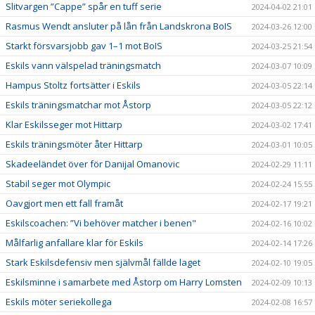
Slitvargen ”Cappe” spår en tuff serie
2024-04-02 21:01
Rasmus Wendt ansluter på lån från Landskrona BoIS
2024-03-26 12:00
Starkt försvarsjobb gav 1–1 mot BoIS
2024-03-25 21:54
Eskils vann välspelad träningsmatch
2024-03-07 10:09
Hampus Stoltz fortsätter i Eskils
2024-03-05 22:14
Eskils träningsmatchar mot Åstorp
2024-03-05 22:12
Klar Eskilsseger mot Hittarp
2024-03-02 17:41
Eskils träningsmöter åter Hittarp
2024-03-01 10:05
Skadeeländet över för Danijal Omanovic
2024-02-29 11:11
Stabil seger mot Olympic
2024-02-24 15:55
Oavgjort men ett fall framåt
2024-02-17 19:21
Eskilscoachen: ”Vi behöver matcher i benen"
2024-02-16 10:02
Målfarlig anfallare klar för Eskils
2024-02-14 17:26
Stark Eskilsdefensiv men självmål fällde laget
2024-02-10 19:05
Eskilsminne i samarbete med Åstorp om Harry Lomsten
2024-02-09 10:13
Eskils möter seriekollega
2024-02-08 16:57