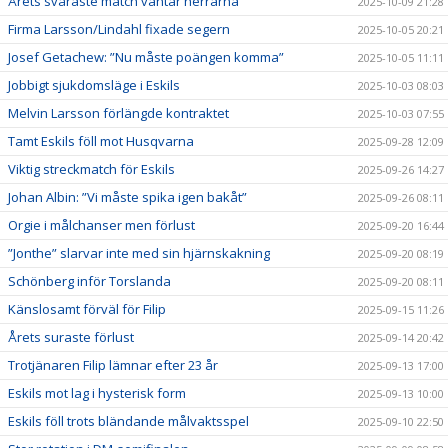
Årets svåraste match väntar herrarna
2025-10-09 21:28
Firma Larsson/Lindahl fixade segern
2025-10-05 20:21
Josef Getachew: ”Nu måste poängen komma”
2025-10-05 11:11
Jobbigt sjukdomsläge i Eskils
2025-10-03 08:03
Melvin Larsson förlängde kontraktet
2025-10-03 07:55
Tamt Eskils föll mot Husqvarna
2025-09-28 12:09
Viktig streckmatch för Eskils
2025-09-26 14:27
Johan Albin: ”Vi måste spika igen bakåt”
2025-09-26 08:11
Orgie i målchanser men förlust
2025-09-20 16:44
”Jonthe” slarvar inte med sin hjärnskakning
2025-09-20 08:19
Schönberg inför Torslanda
2025-09-20 08:11
Känslosamt förväl för Filip
2025-09-15 11:26
Årets suraste förlust
2025-09-14 20:42
Trotjänaren Filip lämnar efter 23 år
2025-09-13 17:00
Eskils mot lag i hysterisk form
2025-09-13 10:00
Eskils föll trots bländande målvaktsspel
2025-09-10 22:50