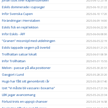
Johan stolt över kaptensbindeln
2025-06-12 23:18
Eskils dominerade i cupseger
2025-06-10 21:22
Inför Svenska Cupen
2025-06-10 17:20
Förändringar i Herrstaben
2025-06-09 14:00
Eskils fick en rejäl lektion
2025-06-06 22:30
Inför Eskils - ÄFF
2025-06-06 08:00
”Granen” missnöjd med utdelningen
2025-06-05 22:19
Eskils tappade segern på övertid
2025-06-01 21:25
Trollhättan satsar lokalt
2025-06-01 08:59
Inför Trollhättan
2025-05-31 15:55
Melvin - passar på alla positioner
2025-05-30 20:51
Oavgjort i Lund
2025-05-28 23:20
Hugo har fått sitt genombrott i år
2025-05-28 07:40
Izet "Vi måste bli vassare i boxarna"
2025-05-27 21:36
LBK jagar avancemang
2025-05-26 23:34
Förlust trots en uppsjö chanser
2025-05-24 16:58