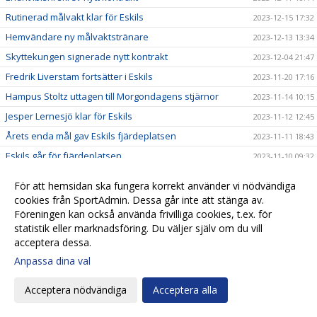
Rutinerad målvakt klar för Eskils
2023-12-15 17:32
Hemvändare ny målvaktstränare
2023-12-13 13:34
Skyttekungen signerade nytt kontrakt
2023-12-04 21:47
Fredrik Liverstam fortsätter i Eskils
2023-11-20 17:16
Hampus Stoltz uttagen till Morgondagens stjärnor
2023-11-14 10:15
Jesper Lernesjö klar för Eskils
2023-11-12 12:45
Årets enda mål gav Eskils fjärdeplatsen
2023-11-11 18:43
Eskils går för fjärdeplatsen
2023-11-10 09:32
”Olli” vill tangera klubbrekordet
2023-11-08 20:10
För att hemsidan ska fungera korrekt använder vi nödvändiga
FC Trollhättan - Eskilsminne IF
2023-11-07 14:31
cookies från SportAdmin. Dessa går inte att stänga av.
Föreningen kan också använda frivilliga cookies, t.ex. för
Revanschsugen ”Lunde” skrev på nytt kontrakt
2023-11-06 20:29
statistik eller marknadsföring. Du väljer själv om du vill
Johan Albin uttagen till Morgondagens stjärnor
2023-11-06 17:54
acceptera dessa.
Seger mot Lunds BK i sista hemmamatchen
2023-11-05 17:24
Anpassa dina val
Reinholdsson tillbaka i skadedrabbat Eskils
2023-11-03 09:57
Acceptera nödvändiga
Acceptera alla
Imponerande säsong av ”Bobbe"
2023-11-01 20:54
Ingen tvekan för Casper Seger
2023-10-31 21:00