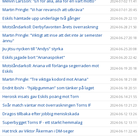
Melvin Larsson: "En för alla, alla för en vårt motto"
2024-07-02 11:41
Martin Pringle: ”Vi har revansch att utkräva"
2024-07-01 20:45
Eskils hämtade upp underläge två gånger
2024-06-29 22:13
Motståndarkoll: Derbyfavoriten årets överraskning
2024-06-28 21:50
Martin Pringle: ”Viktigt att inse att det inte är semester
2024-06-27 20:18
ännu"
Jiu jitsu nycken till ”Andys” styrka
2024-06-25 20:08
Eskils jagade bort ”Arianaspöket"
2024-06-20 22:42
Motståndarkoll: Ariana vill förlänga segerraden mot
2024-06-19 20:18
Eskils
Martin Pringle: ”Tre viktiga kodord mot Ariana"
2024-06-18 21:08
Endrit Ibishi - ”hjälpgumman” som tänker på laget
2024-06-18 20:51
Heroisk insats gav Eskils poäng mot Torn
2024-06-14 21:55
Svår match väntar mot överraskningen Torns IF
2024-06-13 21:23
Dragos tillbaka efter jobbig meniskskada
2024-06-12 13:26
Superbygget Torns IF - ett starkt hemmalag
2024-06-12 13:11
Hat trick av Viktor Åkerman i DM-seger
2024-06-11 22:45