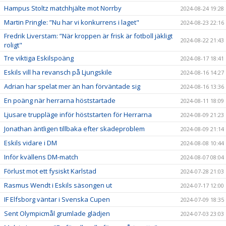
Hampus Stoltz matchhjälte mot Norrby
2024-08-24 19:28
Martin Pringle: ”Nu har vi konkurrens i laget"
2024-08-23 22:16
Fredrik Liverstam: ”När kroppen är frisk är fotboll jäkligt
2024-08-22 21:43
roligt"
Tre viktiga Eskilspoäng
2024-08-17 18:41
Eskils vill ha revansch på Ljungskile
2024-08-16 14:27
Adrian har spelat mer än han förväntade sig
2024-08-16 13:36
En poäng när herrarna höststartade
2024-08-11 18:09
Ljusare truppläge inför höststarten för Herrarna
2024-08-09 21:23
Jonathan äntligen tillbaka efter skadeproblem
2024-08-09 21:14
Eskils vidare i DM
2024-08-08 10:44
Inför kvällens DM-match
2024-08-07 08:04
Förlust mot ett fysiskt Karlstad
2024-07-28 21:03
Rasmus Wendt i Eskils säsongen ut
2024-07-17 12:00
IF Elfsborg väntar i Svenska Cupen
2024-07-09 18:35
Sent Olympicmål grumlade glädjen
2024-07-03 23:03