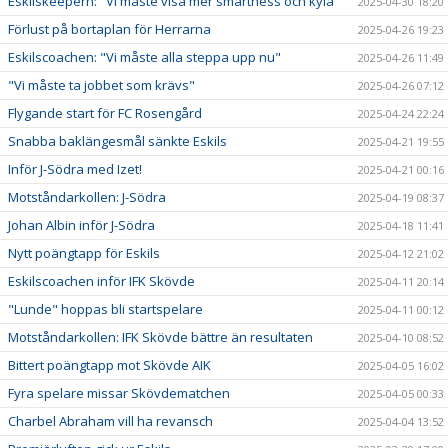
Eskilskeepern: "VI måste visa mer smartness och kyla"
2025-04-30 18:20
Förlust på bortaplan för Herrarna
2025-04-26 19:23
Eskilscoachen: "Vi måste alla steppa upp nu"
2025-04-26 11:49
"Vi måste ta jobbet som krävs"
2025-04-26 07:12
Flygande start för FC Rosengård
2025-04-24 22:24
Snabba baklängesmål sänkte Eskils
2025-04-21 19:55
Inför J-Södra med Izet!
2025-04-21 00:16
Motståndarkollen: J-Södra
2025-04-19 08:37
Johan Albin inför J-Södra
2025-04-18 11:41
Nytt poängtapp för Eskils
2025-04-12 21:02
Eskilscoachen inför IFK Skövde
2025-04-11 20:14
"Lunde" hoppas bli startspelare
2025-04-11 00:12
Motståndarkollen: IFK Skövde bättre än resultaten
2025-04-10 08:52
Bittert poängtapp mot Skövde AIK
2025-04-05 16:02
Fyra spelare missar Skövdematchen
2025-04-05 00:33
Charbel Abraham vill ha revansch
2025-04-04 13:52