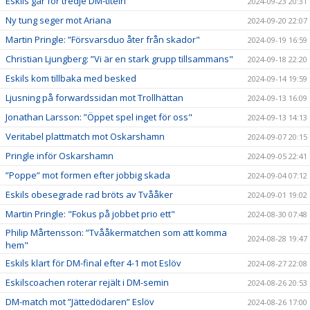
Eskils går för tredje DM-titeln
2024-09-23 20:31
Ny tung seger mot Ariana
2024-09-20 22:07
Martin Pringle: ”Försvarsduo åter från skador"
2024-09-19 16:59
Christian Ljungberg: ”Vi är en stark grupp tillsammans"
2024-09-18 22:20
Eskils kom tillbaka med besked
2024-09-14 19:59
Ljusning på forwardssidan mot Trollhättan
2024-09-13 16:09
Jonathan Larsson: ”Öppet spel inget för oss"
2024-09-13 14:13
Veritabel plattmatch mot Oskarshamn
2024-09-07 20:15
Pringle inför Oskarshamn
2024-09-05 22:41
”Poppe” mot formen efter jobbig skada
2024-09-04 07:12
Eskils obesegrade rad bröts av Tvååker
2024-09-01 19:02
Martin Pringle: "Fokus på jobbet prio ett"
2024-08-30 07:48
Philip Mårtensson: ”Tvååkermatchen som att komma
2024-08-28 19:47
hem"
Eskils klart för DM-final efter 4-1 mot Eslöv
2024-08-27 22:08
Eskilscoachen roterar rejält i DM-semin
2024-08-26 20:53
DM-match mot ”Jättedödaren” Eslöv
2024-08-26 17:00