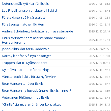
Notorisk målskytt klar för Eskils
2026-01-08 16:53
Leo Frigell Jansson ansluter till Eskils!
2026-01-07 18:46
Första dagen på Nyårssaluten
2026-01-03 17:34
Försäsongsmatcher för Herr
2026-01-02 15:14
Anders Schönberg fortsätter som assisterande
2025-12-30 21:19
Linus fortsätter som assisterande tränare i
2025-12-29 17:03
Herrseniorerna
Johan Albin klar för IK Oddevold
2025-12-26 20:55
Norrby klar för två nya säsonger
2025-12-23 18:00
Truppen klar till Nyårssaluten!
2025-12-20 09:17
Ny målvaktstränare för herrlaget
2025-12-18 14:47
Vänsterback Eskils första nyförvärv
2025-12-12 11:37
Roar Hansen tar över Eskils
2025-12-09 15:47
Roar Hansen ny huvudtränare i Eskilsminne IF
2025-12-09 11:59
Veteranen förlänger med Eskils
2025-12-02 16:41
”Chrille” Ljungberg förlänger kontraktet
2025-11-26 13:13