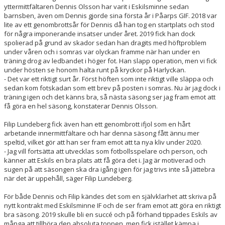
yttermittfältaren Dennis Olsson har varit i Eskilsminne sedan
barnsben, även om Dennis gjorde sina första år i Påarps GIF. 2018 var
lite av ett genombrottsår för Dennis då han tog en startplats och stod
för några imponerande insatser under året. 2019 fick han dock
spolierad på grund av skador sedan han dragits med höftproblem
under våren och i somras var olyckan framme när han under en
träning drog av ledbandet i höger fot. Han slapp operation, men vi fick
under hösten se honom halta runt på kryckor på Harlyckan.
- Det var ett riktigt surt år. Först höften som inte riktigt ville släppa och
sedan kom fotskadan som ett brev på posten i somras. Nu är jag dock i
träning igen och det känns bra, så nästa säsong ser jag fram emot att
få göra en hel säsong, konstaterar Dennis Olsson.
Filip Lundeberg fick även han ett genombrott ifjol som en hårt
arbetande innermittfältare och har denna säsong fått ännu mer
speltid, vilket gör att han ser fram emot att ta nya kliv under 2020.
- Jag vill fortsätta att utvecklas som fotbollsspelare och person, och
känner att Eskils en bra plats att få göra det i. Jag är motiverad och
sugen på att säsongen ska dra igång igen för jag trivs inte så jättebra
när det är uppehåll, säger Filip Lundeberg.
För både Dennis och Filip kändes det som en självklarhet att skriva på
nytt kontrakt med Eskilsminne IF och de ser fram emot att göra en riktigt
bra säsong. 2019 skulle bli en succé och på förhand tippades Eskils av
många att tillhöra den absoluta toppen, men fick istället kämpa i