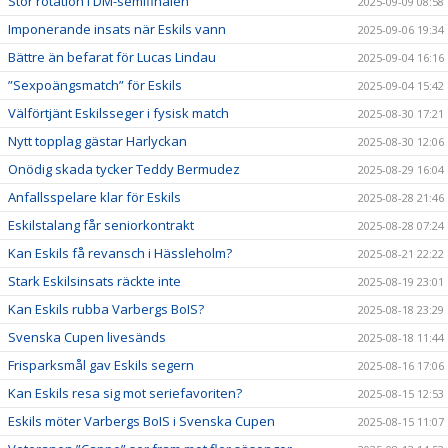
Stor rotation i DM-semifinalen
2025-09-09 08:58
Imponerande insats när Eskils vann
2025-09-06 19:34
Bättre än befarat för Lucas Lindau
2025-09-04 16:16
”Sexpoängsmatch” för Eskils
2025-09-04 15:42
Välförtjänt Eskilsseger i fysisk match
2025-08-30 17:21
Nytt topplag gästar Harlyckan
2025-08-30 12:06
Onödig skada tycker Teddy Bermudez
2025-08-29 16:04
Anfallsspelare klar för Eskils
2025-08-28 21:46
Eskilstalang får seniorkontrakt
2025-08-28 07:24
Kan Eskils få revansch i Hässleholm?
2025-08-21 22:22
Stark Eskilsinsats räckte inte
2025-08-19 23:01
Kan Eskils rubba Varbergs BoIS?
2025-08-18 23:29
Svenska Cupen livesänds
2025-08-18 11:44
Frisparksmål gav Eskils segern
2025-08-16 17:06
Kan Eskils resa sig mot seriefavoriten?
2025-08-15 12:53
Eskils möter Varbergs BoIS i Svenska Cupen
2025-08-15 11:07