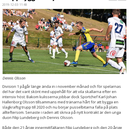
BILDGALLERI
2019-12-03 11:48
KONTAKT
MATCHER
ETTAN SÖDRA
Dennis Olsson
Division 1 pågår länge ända in i november månad och för spelarnas
del har det varit skönt med uppehåll för att vila skallarna efter en
intensiv höst. Bakom kulisserna jobbar dock Sportchef Karl-Johan
Hallenborg Olsson tillsammans med tränarna hårt för att bygga en
slagkraftig trupp till 2020 och nu börjar pusselbitarna falla på plats
allteftersom. Senaste i raden att skriva på nytt kontrakt är den unga
duon Filip Lundeberg och Dennis Olsson.
Både den 21-årige innermittfältaren Filip Lundeberg och den 20-årige