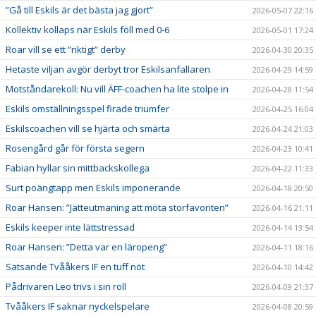
”Gå till Eskils är det bästa jag gjort”
2026-05-07 22:16
Kollektiv kollaps när Eskils föll med 0-6
2026-05-01 17:24
Roar vill se ett ”riktigt” derby
2026-04-30 20:35
Hetaste viljan avgör derbyt tror Eskilsanfallaren
2026-04-29 14:59
Motståndarekoll: Nu vill ÄFF-coachen ha lite stolpe in
2026-04-28 11:54
Eskils omställningsspel firade triumfer
2026-04-25 16:04
Eskilscoachen vill se hjärta och smärta
2026-04-24 21:03
Rosengård går för första segern
2026-04-23 10:41
Fabian hyllar sin mittbackskollega
2026-04-22 11:33
Surt poängtapp men Eskils imponerande
2026-04-18 20:50
Roar Hansen: ”Jätteutmaning att möta storfavoriten”
2026-04-16 21:11
Eskils keeper inte lättstressad
2026-04-14 13:54
Roar Hansen: ”Detta var en läropeng”
2026-04-11 18:16
Satsande Tvååkers IF en tuff nöt
2026-04-10 14:42
Pådrivaren Leo trivs i sin roll
2026-04-09 21:37
Tvååkers IF saknar nyckelspelare
2026-04-08 20:59