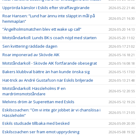
Upprörda känslor i Eskils efter straffavgörande
2026-05-22 21:46
Roar Hansen: ”Lund har ännu inte släppt in mål på
2026-05-21 16:30
hemmaplan”
”Ängelholmsmatchen blev ett wake up call”
2026-05-20 14:13
Motståndarkoll: Lunds BK:s coach nöjd med starten
2026-05-20 11:02
Sen kvittering räddade dagen
2026-05-17 21:02
Roar imponerad av Skövde AIK
2026-05-16 18:21
Motståndarkoll - Skövde AIK fortfarande obesegrat
2026-05-16 08:18
Bakers klubbval bättre än han kunde önska sig
2026-05-15 17:03
Hat-trick av André Gustafson när Eskils briljerade
2026-05-13 21:48
Motståndarkoll: Hässleholms IF en
2026-05-12 20:55
mardrömsmotståndare
Melvins dröm är Superettan med Eskils
2026-05-12 19:26
Eskilscoachen: ”Om vi inte gör jobbet är vi chanslösa i
2026-05-11 21:05
Hässleholm”
Eskils studsade tillbaka med besked
2026-05-09 20:39
Eskilscoachen ser fram emot uppryckning
2026-05-08 19:32