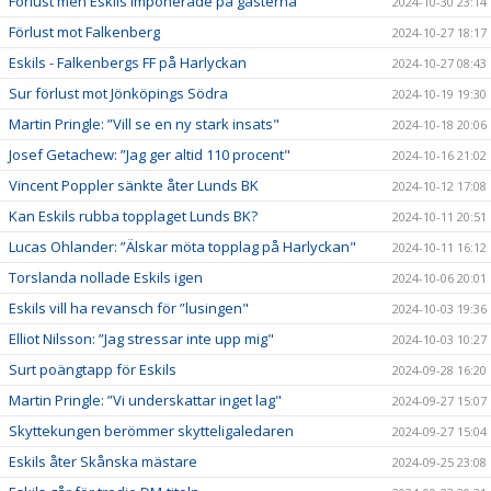
Förlust men Eskils imponerade på gästerna
2024-10-30 23:14
Förlust mot Falkenberg
2024-10-27 18:17
Eskils - Falkenbergs FF på Harlyckan
2024-10-27 08:43
Sur förlust mot Jönköpings Södra
2024-10-19 19:30
Martin Pringle: ”Vill se en ny stark insats"
2024-10-18 20:06
Josef Getachew: ”Jag ger altid 110 procent"
2024-10-16 21:02
Vincent Poppler sänkte åter Lunds BK
2024-10-12 17:08
Kan Eskils rubba topplaget Lunds BK?
2024-10-11 20:51
Lucas Ohlander: ”Älskar möta topplag på Harlyckan"
2024-10-11 16:12
Torslanda nollade Eskils igen
2024-10-06 20:01
Eskils vill ha revansch för ”lusingen"
2024-10-03 19:36
Elliot Nilsson: ”Jag stressar inte upp mig"
2024-10-03 10:27
Surt poängtapp för Eskils
2024-09-28 16:20
Martin Pringle: ”Vi underskattar inget lag"
2024-09-27 15:07
Skyttekungen berömmer skytteligaledaren
2024-09-27 15:04
Eskils åter Skånska mästare
2024-09-25 23:08