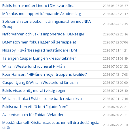
Eskils herrar möter Linero i DM-kvartsfinal
2026-08-05 08:57
Målkalas mot tappert kämpande Akademilag
2026-07-25 20:17
Solskenshistoria bakom träningsmatchen mot NKA
2026-07-24 17:35
Group
Nyförvärven och Eskils imponerade i DM-seger
2026-07-22 23:16
DM-match men fokus ligger på seriespelet
2026-07-22 07:06
Nosaby IF svårbesegrad motståndare i DM
2026-07-21 14:21
Talangen Casper Ljung en kreativ tekniker
2026-07-21 08:19
William Westerlund rutinerat HIF-lån
2026-07-20 21:32
Roar Hansen: ”HIF-lånen höjer truppens kvalitet”
2026-07-13 17:03
Casper Ljung & William Westerlund lånas in
2026-07-13 09:00
Eskils visade hög moral i viktig seger
2026-07-01 23:10
William tillbaka i Eskils - come back redan ikväll
2026-07-01 17:16
Eskilscoachen vill få bort ”bjudmålen”
2026-06-30 22:21
Avskedsmatch för Fabian Velander
2026-06-30 21:51
Motståndarkoll: Kristianstadcoachen vill dra det längsta
2026-06-29 21:50
strået