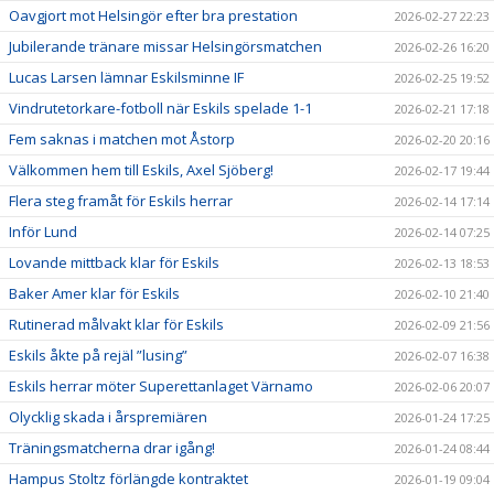
Oavgjort mot Helsingör efter bra prestation
2026-02-27 22:23
Jubilerande tränare missar Helsingörsmatchen
2026-02-26 16:20
Lucas Larsen lämnar Eskilsminne IF
2026-02-25 19:52
Vindrutetorkare-fotboll när Eskils spelade 1-1
2026-02-21 17:18
Fem saknas i matchen mot Åstorp
2026-02-20 20:16
Välkommen hem till Eskils, Axel Sjöberg!
2026-02-17 19:44
Flera steg framåt för Eskils herrar
2026-02-14 17:14
Inför Lund
2026-02-14 07:25
Lovande mittback klar för Eskils
2026-02-13 18:53
Baker Amer klar för Eskils
2026-02-10 21:40
Rutinerad målvakt klar för Eskils
2026-02-09 21:56
Eskils åkte på rejäl ”lusing”
2026-02-07 16:38
Eskils herrar möter Superettanlaget Värnamo
2026-02-06 20:07
Olycklig skada i årspremiären
2026-01-24 17:25
Träningsmatcherna drar igång!
2026-01-24 08:44
Hampus Stoltz förlängde kontraktet
2026-01-19 09:04