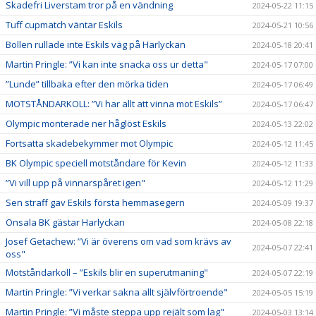
Skadefri Liverstam tror på en vändning
2024-05-22 11:15
Tuff cupmatch väntar Eskils
2024-05-21 10:56
Bollen rullade inte Eskils väg på Harlyckan
2024-05-18 20:41
Martin Pringle: ”Vi kan inte snacka oss ur detta"
2024-05-17 07:00
”Lunde” tillbaka efter den mörka tiden
2024-05-17 06:49
MOTSTÅNDARKOLL: ”Vi har allt att vinna mot Eskils”
2024-05-17 06:47
Olympic monterade ner håglöst Eskils
2024-05-13 22:02
Fortsatta skadebekymmer mot Olympic
2024-05-12 11:45
BK Olympic speciell motståndare för Kevin
2024-05-12 11:33
”Vi vill upp på vinnarspåret igen"
2024-05-12 11:29
Sen straff gav Eskils första hemmasegern
2024-05-09 19:37
Onsala BK gästar Harlyckan
2024-05-08 22:18
Josef Getachew: ”Vi är överens om vad som krävs av
2024-05-07 22:41
oss"
Motståndarkoll – ”Eskils blir en superutmaning"
2024-05-07 22:19
Martin Pringle: ”Vi verkar sakna allt självförtroende"
2024-05-05 15:19
Martin Pringle: ”Vi måste steppa upp rejält som lag"
2024-05-03 13:14