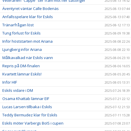
Veteranen ”Cappe” ser fram mot fler säsonger
2025-08-13 14:52
Äventyret väntar Calle Bodenäs
2025-08-13 07:44
Anfallsspelare klar för Eskils
2025-08-13 07:40
Tränarfrågan löst
2025-08-12 17:13
Tung förlust för Eskils
2025-08-09 19:38
Inför höststarten mot Ariana
2025-08-08 22:26
Ljungberg inför Ariana
2025-08-08 22:10
Målkavalkad när Eskils vann
2025-08-06 23:10
Repris på DM-finalen
2025-08-06 16:05
Kvartett lämnar Eskils!
2025-08-05 20:45
Inför HIF
2025-08-05 13:31
Eskils vidare i DM
2025-07-26 18:39
Osama Khattab lämnar EIF
2025-07-21 22:12
Lucas Larsen tillbaka i Eskils
2025-07-12 21:53
Teddy Bermudez klar för Eskils
2025-07-11 15:28
Eskils möter Varbergs BoIS i cupen
2025-07-08 23:07