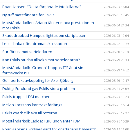
Roar Hansen: ”Detta förtjänade inte killarna”
2026-06-07 16:04
Ny tuff motståndare för Eskils
2026-06-06 18:45
Motståndarkollen: Ariana tänker maxa prestationen
2026-06-04 21:34
mot Eskils
Skadedrabbad Hampus fightas om startplatsen
2026-06-03 12:04
Leo tillbaka efter dramatiska skadan
2026-06-02 10:59
Sur förlust mot serieledaren
2026-05-30 17:58
Kan Eskils studsa tillbaka mot serieledarna?
2026-05-29 23:33
Motståndarkoll: ”Granen” hoppas TFF är ut sin
2026-05-29 14:52
formsvacka nu
Golf perfekt avkoppling för Axel Sjöberg
2026-05-29 10:17
Duktigt Furulund gav Eskils stora problem
2026-05-27 23:09
Eskils trupp till DM-matchen
2026-05-27 10:23
Melvin Larssons kontrakt förlängs
2026-05-26 16:54
Eskils coach tillbaka till rötterna
2026-05-26 12:27
Motståndarkoll: Laddat Furulund väntar i DM
2026-05-25 15:29
Roar Hansens Stidsvig värd för onsdagens DM-match
2026-05-25 12:08