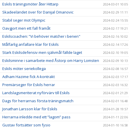
Eskils träningsmöter åter Hittarp
2024-03-01 10:05
Skadeeländet över för Danijal Omanovic
2024-02-29 11:11
Stabil seger mot Olympic
2024-02-24 15:55
Oavgjort men ett fall framåt
2024-02-17 19:21
Eskilscoachen: ”Vi behöver matcher i benen"
2024-02-16 10:02
Målfarlig anfallare klar för Eskils
2024-02-14 17:26
Stark Eskilsdefensiv men självmål fällde laget
2024-02-10 19:05
Eskilsminne i samarbete med Åstorp om Harry Lomsten
2024-02-09 10:13
Eskils möter seriekollega
2024-02-08 16:57
Adham Hazime fick A-kontrakt
2024-02-03 17:17
Premiärseger för Eskils herrar
2024-02-03 16:32
Landslagsmeriterat nyförvärv till Eskils
2024-02-01 21:29
Dags för herrarnas första träningsmatch
2024-02-01 16:48
Jonathan Larsson klar för Eskils
2024-01-28 19:57
Herrarna inledde med ett ”lagom” pass
2024-01-11 22:06
Gustav fortsätter som fysio
2024-01-10 16:58