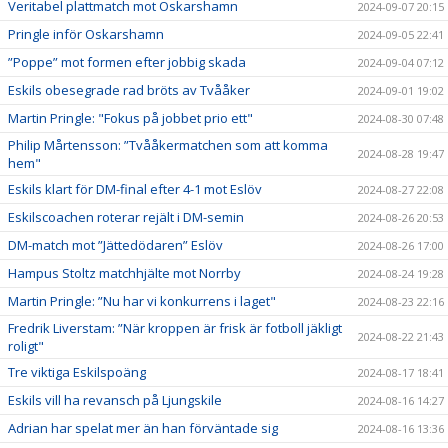
Veritabel plattmatch mot Oskarshamn
2024-09-07 20:15
Pringle inför Oskarshamn
2024-09-05 22:41
”Poppe” mot formen efter jobbig skada
2024-09-04 07:12
Eskils obesegrade rad bröts av Tvååker
2024-09-01 19:02
Martin Pringle: "Fokus på jobbet prio ett"
2024-08-30 07:48
Philip Mårtensson: ”Tvååkermatchen som att komma
2024-08-28 19:47
hem"
Eskils klart för DM-final efter 4-1 mot Eslöv
2024-08-27 22:08
Eskilscoachen roterar rejält i DM-semin
2024-08-26 20:53
DM-match mot ”Jättedödaren” Eslöv
2024-08-26 17:00
Hampus Stoltz matchhjälte mot Norrby
2024-08-24 19:28
Martin Pringle: ”Nu har vi konkurrens i laget"
2024-08-23 22:16
Fredrik Liverstam: ”När kroppen är frisk är fotboll jäkligt
2024-08-22 21:43
roligt"
Tre viktiga Eskilspoäng
2024-08-17 18:41
Eskils vill ha revansch på Ljungskile
2024-08-16 14:27
Adrian har spelat mer än han förväntade sig
2024-08-16 13:36