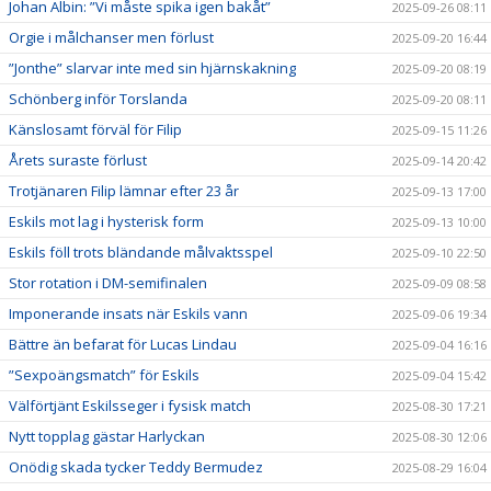
Johan Albin: ”Vi måste spika igen bakåt”
2025-09-26 08:11
Orgie i målchanser men förlust
2025-09-20 16:44
”Jonthe” slarvar inte med sin hjärnskakning
2025-09-20 08:19
Schönberg inför Torslanda
2025-09-20 08:11
Känslosamt förväl för Filip
2025-09-15 11:26
Årets suraste förlust
2025-09-14 20:42
Trotjänaren Filip lämnar efter 23 år
2025-09-13 17:00
Eskils mot lag i hysterisk form
2025-09-13 10:00
Eskils föll trots bländande målvaktsspel
2025-09-10 22:50
Stor rotation i DM-semifinalen
2025-09-09 08:58
Imponerande insats när Eskils vann
2025-09-06 19:34
Bättre än befarat för Lucas Lindau
2025-09-04 16:16
”Sexpoängsmatch” för Eskils
2025-09-04 15:42
Välförtjänt Eskilsseger i fysisk match
2025-08-30 17:21
Nytt topplag gästar Harlyckan
2025-08-30 12:06
Onödig skada tycker Teddy Bermudez
2025-08-29 16:04