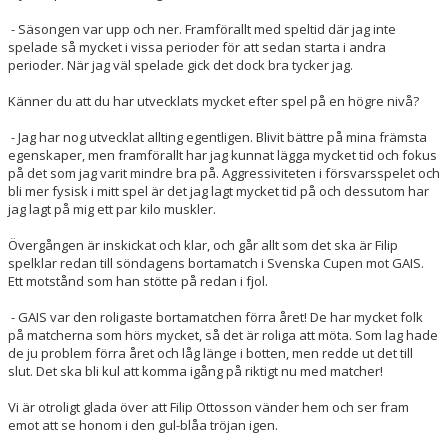
- Säsongen var upp och ner. Framförallt med speltid där jag inte
spelade så mycket i vissa perioder för att sedan starta i andra
perioder. När jag väl spelade gick det dock bra tycker jag.
Känner du att du har utvecklats mycket efter spel på en högre nivå?
- Jag har nog utvecklat allting egentligen. Blivit bättre på mina främsta
egenskaper, men framförallt har jag kunnat lägga mycket tid och fokus
på det som jag varit mindre bra på. Aggressiviteten i försvarsspelet och
bli mer fysisk i mitt spel är det jag lagt mycket tid på och dessutom har
jag lagt på mig ett par kilo muskler.
Övergången är inskickat och klar, och går allt som det ska är Filip
spelklar redan till söndagens bortamatch i Svenska Cupen mot GAIS.
Ett motstånd som han stötte på redan i fjol.
- GAIS var den roligaste bortamatchen förra året! De har mycket folk
på matcherna som hörs mycket, så det är roliga att möta. Som lag hade
de ju problem förra året och låg länge i botten, men redde ut det till
slut. Det ska bli kul att komma igång på riktigt nu med matcher!
Vi är otroligt glada över att Filip Ottosson vänder hem och ser fram
emot att se honom i den gul-blåa tröjan igen.