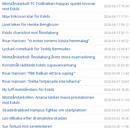
Motståndarkoll: FC Trollhättan hoppas spelet lossnar
2026-06-17 19:54
mot Eskils
Max Eriksson klar för Eskils
2026-06-17 17:01
Livet leker för Henke Bengtsson
2026-06-17 09:12
Eskils chanslöst mot Åtvidaberg
2026-06-13 20:11
Roar Hansen: ”Vi möter seriens bästa hemmalag”
2026-06-13 08:52
Lyckad comeback för Teddy Bermudez
2026-06-13 08:47
Motståndarkoll: Åtvidaberg årets stora överraskning
2026-06-11 14:46
Konstmål räddade Eskils cupavancemang
2026-06-10 22:43
Roar Hansen: ”FBK Balkan ett bra cuplag ”
2026-06-09 17:44
Roar Hansen: ”Detta förtjänade inte killarna”
2026-06-07 16:04
Ny tuff motståndare för Eskils
2026-06-06 18:45
Motståndarkollen: Ariana tänker maxa prestationen
2026-06-04 21:34
mot Eskils
Skadedrabbad Hampus fightas om startplatsen
2026-06-03 12:04
Leo tillbaka efter dramatiska skadan
2026-06-02 10:59
Sur förlust mot serieledaren
2026-05-30 17:58