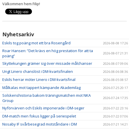
Välkommen hem Filip!
Nyhetsarkiv
Eskils tog poäng mot ett bra Rosengård
2026-08-08 17:26
Roar Hansen: ”Det krävs en hög prestation för att ta
2026-08-07 21:31
poäng”
Skyttekungen grämer sig över missade målchanser
2026-08-07 09:06
Ungt Linero chanslöst i DM-kvartsfinalen
2026-08-06 08:36
Eskils herrar möter Linero i DM-kvartsfinal
2026-08-05 08:57
Målkalas mot tappert kämpande Akademilag
2026-07-25 20:17
Solskenshistoria bakom träningsmatchen mot NKA
2026-07-24 17:35
Group
Nyförvärven och Eskils imponerade i DM-seger
2026-07-22 23:16
DM-match men fokus ligger på seriespelet
2026-07-22 07:06
Nosaby IF svårbesegrad motståndare i DM
2026-07-21 14:21