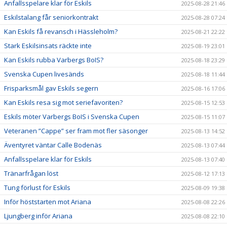
Anfallsspelare klar för Eskils
2025-08-28 21:46
Eskilstalang får seniorkontrakt
2025-08-28 07:24
Kan Eskils få revansch i Hässleholm?
2025-08-21 22:22
Stark Eskilsinsats räckte inte
2025-08-19 23:01
Kan Eskils rubba Varbergs BoIS?
2025-08-18 23:29
Svenska Cupen livesänds
2025-08-18 11:44
Frisparksmål gav Eskils segern
2025-08-16 17:06
Kan Eskils resa sig mot seriefavoriten?
2025-08-15 12:53
Eskils möter Varbergs BoIS i Svenska Cupen
2025-08-15 11:07
Veteranen ”Cappe” ser fram mot fler säsonger
2025-08-13 14:52
Äventyret väntar Calle Bodenäs
2025-08-13 07:44
Anfallsspelare klar för Eskils
2025-08-13 07:40
Tränarfrågan löst
2025-08-12 17:13
Tung förlust för Eskils
2025-08-09 19:38
Inför höststarten mot Ariana
2025-08-08 22:26
Ljungberg inför Ariana
2025-08-08 22:10