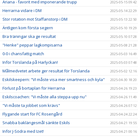
Ariana - favorit med imponerande trupp
2025-05-15 09:42
Herrarna vidare i DM
2025-05-14 22:29
Stor rotation mot Staffanstorp i DM
2025-05-13 22:50
Äntligen kom första segern
2025-05-10 19:29
Bra träningar ska ge resultat
2025-05-10 07:28
"Henke" peppar lagkompisarna
2025-05-08 21:28
0-0 i chansfattig match
2025-05-03 16:49
Inför Torslanda på Harlyckan!
2025-05-03 07:48
Målmedvetet arbete ger resultat för Torslanda
2025-05-02 12:16
Eskilskeepern: "VI måste visa mer smartness och kyla"
2025-04-30 18:20
Förlust på bortaplan för Herrarna
2025-04-26 19:23
Eskilscoachen: "Vi måste alla steppa upp nu"
2025-04-26 11:49
"Vi måste ta jobbet som krävs"
2025-04-26 07:12
Flygande start för FC Rosengård
2025-04-24 22:24
Snabba baklängesmål sänkte Eskils
2025-04-21 19:55
Inför J-Södra med Izet!
2025-04-21 00:16