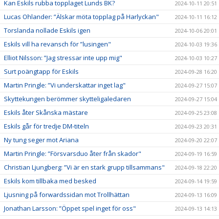
Kan Eskils rubba topplaget Lunds BK?
2024-10-11 20:51
Lucas Ohlander: ”Älskar möta topplag på Harlyckan"
2024-10-11 16:12
Torslanda nollade Eskils igen
2024-10-06 20:01
Eskils vill ha revansch för ”lusingen"
2024-10-03 19:36
Elliot Nilsson: ”Jag stressar inte upp mig"
2024-10-03 10:27
Surt poängtapp för Eskils
2024-09-28 16:20
Martin Pringle: ”Vi underskattar inget lag"
2024-09-27 15:07
Skyttekungen berömmer skytteligaledaren
2024-09-27 15:04
Eskils åter Skånska mästare
2024-09-25 23:08
Eskils går för tredje DM-titeln
2024-09-23 20:31
Ny tung seger mot Ariana
2024-09-20 22:07
Martin Pringle: ”Försvarsduo åter från skador"
2024-09-19 16:59
Christian Ljungberg: ”Vi är en stark grupp tillsammans"
2024-09-18 22:20
Eskils kom tillbaka med besked
2024-09-14 19:59
Ljusning på forwardssidan mot Trollhättan
2024-09-13 16:09
Jonathan Larsson: ”Öppet spel inget för oss"
2024-09-13 14:13