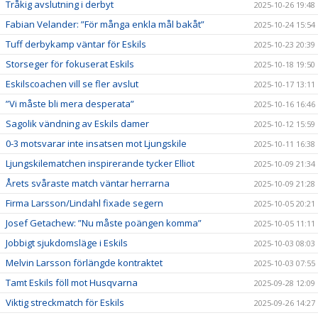
Tråkig avslutning i derbyt
2025-10-26 19:48
Fabian Velander: ”För många enkla mål bakåt”
2025-10-24 15:54
Tuff derbykamp väntar för Eskils
2025-10-23 20:39
Storseger för fokuserat Eskils
2025-10-18 19:50
Eskilscoachen vill se fler avslut
2025-10-17 13:11
”Vi måste bli mera desperata”
2025-10-16 16:46
Sagolik vändning av Eskils damer
2025-10-12 15:59
0-3 motsvarar inte insatsen mot Ljungskile
2025-10-11 16:38
Ljungskilematchen inspirerande tycker Elliot
2025-10-09 21:34
Årets svåraste match väntar herrarna
2025-10-09 21:28
Firma Larsson/Lindahl fixade segern
2025-10-05 20:21
Josef Getachew: ”Nu måste poängen komma”
2025-10-05 11:11
Jobbigt sjukdomsläge i Eskils
2025-10-03 08:03
Melvin Larsson förlängde kontraktet
2025-10-03 07:55
Tamt Eskils föll mot Husqvarna
2025-09-28 12:09
Viktig streckmatch för Eskils
2025-09-26 14:27