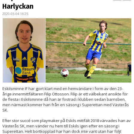
BILDGALLERI
Harlyckan
2020-03-04 16:25
KONTAKT
MATCHER
ETTAN SÖDRA
Eskilsminne IF har gjort klart med en hemvändare i form av den 23-
årige innermittfältaren Filip Ottosson. Filip är ett välbekant ansikte för
de flesta i Eskilsminne då han är fostrad i klubben sedan barnsben,
men närmast kommer han från en säsong i Superettan med Västerås
SK.
Efter stor succé som playmaker på Eskils mittfält 2018 värvades han av
Västerås SK, men vänder nu hem till Eskils igen efter en säsong i
Superettan. Helt bortkopplad har han dock inte varit utan har följt