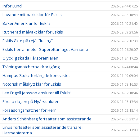
Inför Lund
2026-02-14 07:25
Lovande mittback klar för Eskils
2026-02-13 18:53
Baker Amer klar för Eskils
2026-02-10 21:40
Rutinerad målvakt klar för Eskils
2026-02-09 21:56
Eskils åkte på rejäl ”lusing”
2026-02-07 16:38
Eskils herrar möter Superettanlaget Värnamo
2026-02-06 20:07
Olycklig skada i årspremiären
2026-01-24 17:25
Träningsmatcherna drar igång!
2026-01-24 08:44
Hampus Stoltz förlängde kontraktet
2026-01-19 09:04
Notorisk målskytt klar för Eskils
2026-01-08 16:53
Leo Frigell Jansson ansluter till Eskils!
2026-01-07 18:46
Första dagen på Nyårssaluten
2026-01-03 17:34
Försäsongsmatcher för Herr
2026-01-02 15:14
Anders Schönberg fortsätter som assisterande
2025-12-30 21:19
Linus fortsätter som assisterande tränare i
2025-12-29 17:03
Herrseniorerna