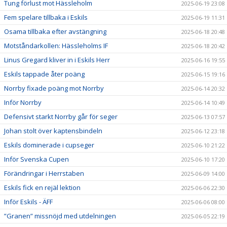
Tung förlust mot Hässleholm
2025-06-19 23:08
Fem spelare tillbaka i Eskils
2025-06-19 11:31
Osama tillbaka efter avstängning
2025-06-18 20:48
Motståndarkollen: Hässleholms IF
2025-06-18 20:42
Linus Gregard kliver in i Eskils Herr
2025-06-16 19:55
Eskils tappade åter poäng
2025-06-15 19:16
Norrby fixade poäng mot Norrby
2025-06-14 20:32
Inför Norrby
2025-06-14 10:49
Defensivt starkt Norrby går för seger
2025-06-13 07:57
Johan stolt över kaptensbindeln
2025-06-12 23:18
Eskils dominerade i cupseger
2025-06-10 21:22
Inför Svenska Cupen
2025-06-10 17:20
Förändringar i Herrstaben
2025-06-09 14:00
Eskils fick en rejäl lektion
2025-06-06 22:30
Inför Eskils - ÄFF
2025-06-06 08:00
”Granen” missnöjd med utdelningen
2025-06-05 22:19