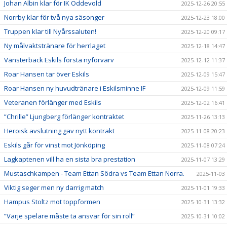
Johan Albin klar för IK Oddevold
2025-12-26 20:55
Norrby klar för två nya säsonger
2025-12-23 18:00
Truppen klar till Nyårssaluten!
2025-12-20 09:17
Ny målvaktstränare för herrlaget
2025-12-18 14:47
Vänsterback Eskils första nyförvärv
2025-12-12 11:37
Roar Hansen tar över Eskils
2025-12-09 15:47
Roar Hansen ny huvudtränare i Eskilsminne IF
2025-12-09 11:59
Veteranen förlänger med Eskils
2025-12-02 16:41
”Chrille” Ljungberg förlänger kontraktet
2025-11-26 13:13
Heroisk avslutning gav nytt kontrakt
2025-11-08 20:23
Eskils går för vinst mot Jönköping
2025-11-08 07:24
Lagkaptenen vill ha en sista bra prestation
2025-11-07 13:29
Mustaschkampen - Team Ettan Södra vs Team Ettan Norra.
2025-11-03
Viktig seger men ny darrig match
2025-11-01 19:33
Hampus Stoltz mot toppformen
2025-10-31 13:32
”Varje spelare måste ta ansvar för sin roll”
2025-10-31 10:02