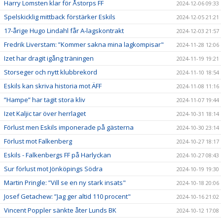
Harry Lomsten klar för Åstorps FF
2024-12-06 09:33
Spelskicklig mittback förstärker Eskils
2024-12-05 21:21
17-årige Hugo Lindahl får A-lagskontrakt
2024-12-03 21:57
Fredrik Liverstam: ”Kommer sakna mina lagkompisar"
2024-11-28 12:06
Izet har dragit igång träningen
2024-11-19 19:21
Storseger och nytt klubbrekord
2024-11-10 18:54
Eskils kan skriva historia mot ÄFF
2024-11-08 11:16
”Hampe” har tagit stora kliv
2024-11-07 19:44
Izet Kaljic tar över herrlaget
2024-10-31 18:14
Förlust men Eskils imponerade på gästerna
2024-10-30 23:14
Förlust mot Falkenberg
2024-10-27 18:17
Eskils - Falkenbergs FF på Harlyckan
2024-10-27 08:43
Sur förlust mot Jönköpings Södra
2024-10-19 19:30
Martin Pringle: ”Vill se en ny stark insats"
2024-10-18 20:06
Josef Getachew: ”Jag ger altid 110 procent"
2024-10-16 21:02
Vincent Poppler sänkte åter Lunds BK
2024-10-12 17:08