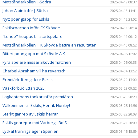
Motståndarkollen: J-Södra
2025-04-19 08:37
Johan Albin inför J-Södra
2025-04-18 11:41
Nytt poängtapp för Eskils
2025-04-12 21:02
Eskilscoachen inför IFK Skövde
2025-04-11 20:14
"Lunde" hoppas bli startspelare
2025-04-11 00:12
Motståndarkollen: IFK Skövde bättre än resultaten
2025-04-10 08:52
Bittert poängtapp mot Skövde AIK
2025-04-05 16:02
Fyra spelare missar Skövdematchen
2025-04-05 00:33
Charbel Abraham vill ha revansch
2025-04-04 13:52
Premiärluften gick ur Eskils
2025-03-29 17:00
Väskförbud Ettan 2025
2025-03-29 09:52
Lagkaptenens tankar inför premiären
2025-03-28 20:29
Välkommen till Eskils, Henrik Norrby!
2025-03-25 14:56
Starkt genrep av Eskils herrar
2025-03-22 20:08
Eskils genrepar mot Varbergs BoIS
2025-03-21 20:09
Lyckat träningsläger i Spanien
2025-03-15 18:59