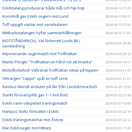
Eskilstalang producerar både mål och hip-hop
2024-04-16 11:29
Konstmål gav Eskils segern mot Lund
2024-04-13 00:31
Tuff uppgift väntar mot serieledaren
2024-04-12 07:00
Mittbackstalangen hyllar sammanhållningen
2024-04-10 21:02
MOTSTÅNDARKOLL: Väl förberett Lunds BK i
2024-04-09 20:45
serieledning
Imponerande segermatch mot Trollhättan
2024-04-06 20:14
Martin Pringle: ”Trollhättan en hård nöt att knäcka"
2024-04-05 14:17
Motståndarkoll: Vältränat Trollhättan siktar på toppen
2024-04-04 21:31
Slitvargen ”Cappe” spår en tuff serie
2024-04-02 21:01
Rasmus Wendt ansluter på lån från Landskrona BoIS
2024-03-26 12:00
Starkt försvarsjobb gav 1–1 mot BoIS
2024-03-25 21:54
Eskils vann välspelad träningsmatch
2024-03-07 10:09
Hampus Stoltz fortsätter i Eskils
2024-03-05 22:14
Eskils träningsmatchar mot Åstorp
2024-03-05 22:12
Klar Eskilsseger mot Hittarp
2024-03-02 17:41