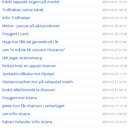
Eskils tappade segern på övertid
2025-06-01 21:25
Trollhättan satsar lokalt
2025-06-01 08:59
Inför Trollhättan
2025-05-31 15:55
Melvin - passar på alla positioner
2025-05-30 20:51
Oavgjort i Lund
2025-05-28 23:20
Hugo har fått sitt genombrott i år
2025-05-28 07:40
Izet "Vi måste bli vassare i boxarna"
2025-05-27 21:36
LBK jagar avancemang
2025-05-26 23:34
Förlust trots en uppsjö chanser
2025-05-24 16:58
Spelartrio tillbaka mot Olympic
2025-05-23 11:57
Olympiccoachen tror på välspelad match
2025-05-21 22:29
Endrit alltid beredd ta chansen
2025-05-21 08:12
Oavgjort mot Ariana
2025-05-17 17:37
Jetmir Koci får chansen i seniorlaget
2025-05-17 11:54
Izet inför Ariana
2025-05-17 00:09
Fabian Velander inför Ariana
2025-05-16 23:51