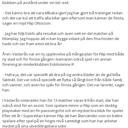
klubben på avstånd under sin tid i exil.
- Det känns bra att vara tillbaka igen! Jag har gjort två träningar redan
och det var kul att träffa alla killar igen eftersom man känner de flesta,
säger en nöjd Filip Ottosson.
- Jag har följt Eskils alla resultat och även sett en del matcher på
Ettanplay. Jag hoppas att vi kan bygga vidare på den fina hösten de
hade och ser fram emot ett bra år!
Året i Västerås var en ny upplevelse på många plan för Filip med både
ny stad och för första gången i karriären också spel i en annan
förening än moderklubben Eskilsminne IF.
- Haha ja, det var speciellt att dra på sig andra kläder än de gul-blåa
faktiskt. Det var också speciellt att flytta så långt bort från både familj
och vänner, och även bo själv för första gången. Det var lärorikt, säger
han.
I Västerås noterades han för 13 matcher varav 8 från start, där han
också stod för en assist. Som spelare minns vi Filip som en skicklig
playmaker med en fin passningsfot och en mycket bra blick för spelet.
Efter ett år i Superettan känner Filip att han återvänder som en bättre
spelare efter spel på en högre nivå samtidigt som han har arbetat
mycket på sina utvecklingsbara sidor.