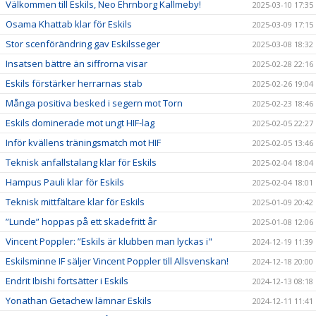
Välkommen till Eskils, Neo Ehrnborg Kallmeby!
2025-03-10 17:35
Osama Khattab klar för Eskils
2025-03-09 17:15
Stor scenförändring gav Eskilsseger
2025-03-08 18:32
Insatsen bättre än siffrorna visar
2025-02-28 22:16
Eskils förstärker herrarnas stab
2025-02-26 19:04
Många positiva besked i segern mot Torn
2025-02-23 18:46
Eskils dominerade mot ungt HIF-lag
2025-02-05 22:27
Inför kvällens träningsmatch mot HIF
2025-02-05 13:46
Teknisk anfallstalang klar för Eskils
2025-02-04 18:04
Hampus Pauli klar för Eskils
2025-02-04 18:01
Teknisk mittfältare klar för Eskils
2025-01-09 20:42
”Lunde” hoppas på ett skadefritt år
2025-01-08 12:06
Vincent Poppler: ”Eskils är klubben man lyckas i"
2024-12-19 11:39
Eskilsminne IF säljer Vincent Poppler till Allsvenskan!
2024-12-18 20:00
Endrit Ibishi fortsätter i Eskils
2024-12-13 08:18
Yonathan Getachew lämnar Eskils
2024-12-11 11:41