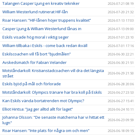
Talangen Casper Ljung en kreativ tekniker
2026-07-21 08:19
William Westerlund rutinerat HIF-lån
2026-07-20 21:32
Roar Hansen: ”HIF-lånen höjer truppens kvalitet”
2026-07-13 17:03
Casper Ljung & William Westerlund lånas in
2026-07-13 09:00
Eskils visade hög moral i viktig seger
2026-07-01 23:10
William tillbaka i Eskils - come back redan ikväll
2026-07-01 17:16
Eskilscoachen vill få bort ”bjudmålen”
2026-06-30 22:21
Avskedsmatch för Fabian Velander
2026-06-30 21:51
Motståndarkoll: Kristianstadcoachen vill dra det längsta
2026-06-29 21:50
strået
Eskils bjöd på mål och förlorade
2026-06-28 20:06
Motståndarkoll: Olympics tränare har bra koll på Eskils
2026-06-27 23:53
Kan Eskils vända bortatrenden mot Olympic?
2026-06-27 15:41
Elliot Hintsa: ”Jag ger alltid allt för laget”
2026-06-24 10:11
Johanna Olsson: "De senaste matcherna har vi hittat ett
2026-06-23 09:59
lugn"
Roar Hansen: ”Inte plats för några om och men”
2026-06-18 09:15