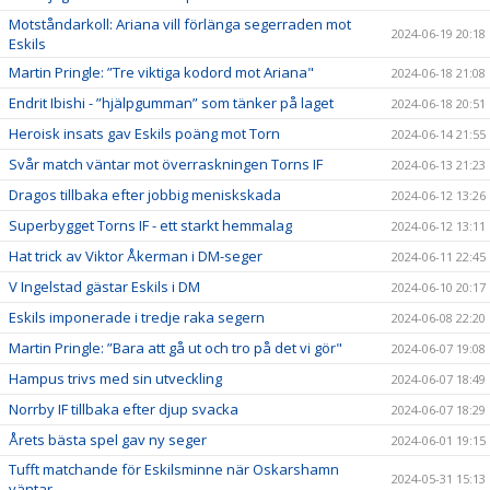
Motståndarkoll: Ariana vill förlänga segerraden mot
2024-06-19 20:18
Eskils
Martin Pringle: ”Tre viktiga kodord mot Ariana"
2024-06-18 21:08
Endrit Ibishi - ”hjälpgumman” som tänker på laget
2024-06-18 20:51
Heroisk insats gav Eskils poäng mot Torn
2024-06-14 21:55
Svår match väntar mot överraskningen Torns IF
2024-06-13 21:23
Dragos tillbaka efter jobbig meniskskada
2024-06-12 13:26
Superbygget Torns IF - ett starkt hemmalag
2024-06-12 13:11
Hat trick av Viktor Åkerman i DM-seger
2024-06-11 22:45
V Ingelstad gästar Eskils i DM
2024-06-10 20:17
Eskils imponerade i tredje raka segern
2024-06-08 22:20
Martin Pringle: ”Bara att gå ut och tro på det vi gör"
2024-06-07 19:08
Hampus trivs med sin utveckling
2024-06-07 18:49
Norrby IF tillbaka efter djup svacka
2024-06-07 18:29
Årets bästa spel gav ny seger
2024-06-01 19:15
Tufft matchande för Eskilsminne när Oskarshamn
2024-05-31 15:13
väntar