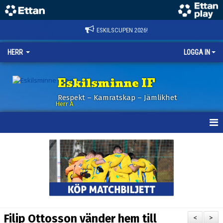
ESKILSCUPEN 2026!
HERR
LOGGA IN
Eskilsminne IF
Respekt – Kamratskap – Jämlikhet
Herr A
HEM
KALENDER
NYHETER
TRUPPEN
Filip Ottosson vänder hem till
<
>