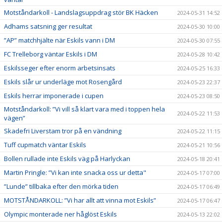
Motståndarkoll - Landslagsuppdrag stör BK Häcken
2024-05-31 14:52
Adhams satsning ger resultat
2024-05-30 10:00
”AP” matchhjälte när Eskils vann i DM
2024-05-30 07:55
FC Trelleborg väntar Eskils i DM
2024-05-28 10:42
Eskilsseger efter enorm arbetsinsats
2024-05-25 16:33
Eskils slår ur underläge mot Rosengård
2024-05-23 22:37
Eskils herrar imponerade i cupen
2024-05-23 08:50
Motståndarkoll: ”Vi vill så klart vara med i toppen hela
2024-05-22 11:53
vägen”
Skadefri Liverstam tror på en vändning
2024-05-22 11:15
Tuff cupmatch väntar Eskils
2024-05-21 10:56
Bollen rullade inte Eskils väg på Harlyckan
2024-05-18 20:41
Martin Pringle: ”Vi kan inte snacka oss ur detta"
2024-05-17 07:00
”Lunde” tillbaka efter den mörka tiden
2024-05-17 06:49
MOTSTÅNDARKOLL: ”Vi har allt att vinna mot Eskils”
2024-05-17 06:47
Olympic monterade ner håglöst Eskils
2024-05-13 22:02