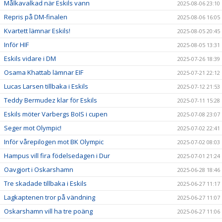
Målkavalkad när Eskils vann
2025-08-06 23:10
Repris på DM-finalen
2025-08-06 16:05
Kvartett lämnar Eskils!
2025-08-05 20:45
Inför HIF
2025-08-05 13:31
Eskils vidare i DM
2025-07-26 18:39
Osama Khattab lämnar EIF
2025-07-21 22:12
Lucas Larsen tillbaka i Eskils
2025-07-12 21:53
Teddy Bermudez klar för Eskils
2025-07-11 15:28
Eskils möter Varbergs BoIS i cupen
2025-07-08 23:07
Seger mot Olympic!
2025-07-02 22:41
Inför vårepilogen mot BK Olympic
2025-07-02 08:03
Hampus vill fira födelsedagen i Dur
2025-07-01 21:24
Oavgjort i Oskarshamn
2025-06-28 18:46
Tre skadade tillbaka i Eskils
2025-06-27 11:17
Lagkaptenen tror på vändning
2025-06-27 11:07
Oskarshamn vill ha tre poäng
2025-06-27 11:06