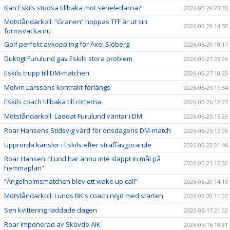
Kan Eskils studsa tillbaka mot serieledarna?
2026-05-29 23:33
Motståndarkoll: ”Granen” hoppas TFF är ut sin
2026-05-29 14:52
formsvacka nu
Golf perfekt avkoppling för Axel Sjöberg
2026-05-29 10:17
Duktigt Furulund gav Eskils stora problem
2026-05-27 23:09
Eskils trupp till DM-matchen
2026-05-27 10:23
Melvin Larssons kontrakt förlängs
2026-05-26 16:54
Eskils coach tillbaka till rötterna
2026-05-26 12:27
Motståndarkoll: Laddat Furulund väntar i DM
2026-05-25 15:29
Roar Hansens Stidsvig värd för onsdagens DM-match
2026-05-25 12:08
Upprörda känslor i Eskils efter straffavgörande
2026-05-22 21:46
Roar Hansen: ”Lund har ännu inte släppt in mål på
2026-05-21 16:30
hemmaplan”
”Ängelholmsmatchen blev ett wake up call”
2026-05-20 14:13
Motståndarkoll: Lunds BK:s coach nöjd med starten
2026-05-20 11:02
Sen kvittering räddade dagen
2026-05-17 21:02
Roar imponerad av Skövde AIK
2026-05-16 18:21