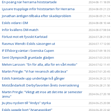
En poäng när herrarna höststartade
2024-08-11 18:09
Ljusare truppläge inför höststarten för Herrarna
2024-08-09 21:23
Jonathan äntligen tillbaka efter skadeproblem
2024-08-09 21:14
Eskils vidare i DM
2024-08-08 10:44
Inför kvällens DM-match
2024-08-07 08:04
Förlust mot ett fysiskt Karlstad
2024-07-28 21:03
Rasmus Wendt i Eskils säsongen ut
2024-07-17 12:00
IF Elfsborg väntar i Svenska Cupen
2024-07-09 18:35
Sent Olympicmål grumlade glädjen
2024-07-03 23:03
Melvin Larsson: "En för alla, alla för en vårt motto"
2024-07-02 11:41
Martin Pringle: ”Vi har revansch att utkräva"
2024-07-01 20:45
Eskils hämtade upp underläge två gånger
2024-06-29 22:13
Motståndarkoll: Derbyfavoriten årets överraskning
2024-06-28 21:50
Martin Pringle: ”Viktigt att inse att det inte är semester
2024-06-27 20:18
ännu"
Jiu jitsu nycken till ”Andys” styrka
2024-06-25 20:08
Eskils jagade bort ”Arianaspöket"
2024-06-20 22:42