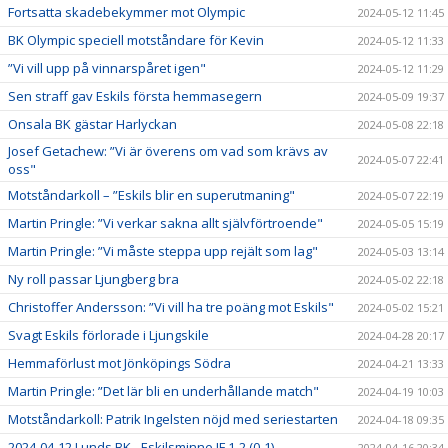
Fortsatta skadebekymmer mot Olympic
2024-05-12 11:45
BK Olympic speciell motståndare för Kevin
2024-05-12 11:33
”Vi vill upp på vinnarspåret igen"
2024-05-12 11:29
Sen straff gav Eskils första hemmasegern
2024-05-09 19:37
Onsala BK gästar Harlyckan
2024-05-08 22:18
Josef Getachew: ”Vi är överens om vad som krävs av
2024-05-07 22:41
oss"
Motståndarkoll – ”Eskils blir en superutmaning"
2024-05-07 22:19
Martin Pringle: ”Vi verkar sakna allt självförtroende"
2024-05-05 15:19
Martin Pringle: ”Vi måste steppa upp rejält som lag"
2024-05-03 13:14
Ny roll passar Ljungberg bra
2024-05-02 22:18
Christoffer Andersson: ”Vi vill ha tre poäng mot Eskils"
2024-05-02 15:21
Svagt Eskils förlorade i Ljungskile
2024-04-28 20:17
Hemmaförlust mot Jönköpings Södra
2024-04-21 13:33
Martin Pringle: ”Det lär bli en underhållande match"
2024-04-19 10:03
Motståndarkoll: Patrik Ingelsten nöjd med seriestarten
2024-04-18 09:35
2024-04-12 Lunds BK - Eskilsminne IF 1-2 (0-1)
2024-04-16 20:34