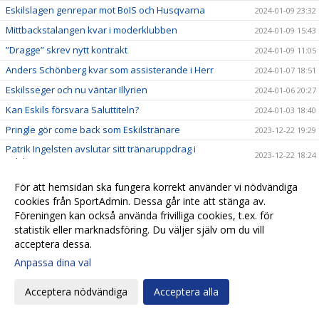
Eskilslagen genrepar mot BoIS och Husqvarna
2024-01-09 23:32
Mittbackstalangen kvar i moderklubben
2024-01-09 15:43
”Dragge” skrev nytt kontrakt
2024-01-09 11:05
Anders Schönberg kvar som assisterande i Herr
2024-01-07 18:51
Eskilsseger och nu väntar Illyrien
2024-01-06 20:27
Kan Eskils försvara Saluttiteln?
2024-01-03 18:40
Pringle gör come back som Eskilstränare
2023-12-22 19:29
Patrik Ingelsten avslutar sitt tränaruppdrag i
2023-12-22 18:24
Eskilsminne IF
Endrit Ibishi skrev nytt kontrakt
2023-12-17 18:44
För att hemsidan ska fungera korrekt använder vi nödvändiga
Rutinerad målvakt klar för Eskils
cookies från SportAdmin. Dessa går inte att stänga av.
2023-12-15 17:32
Föreningen kan också använda frivilliga cookies, t.ex. för
Hemvändare ny målvaktstränare
2023-12-13 13:34
statistik eller marknadsföring. Du väljer själv om du vill
Skyttekungen signerade nytt kontrakt
2023-12-04 21:47
acceptera dessa.
Fredrik Liverstam fortsätter i Eskils
2023-11-20 17:16
Anpassa dina val
Hampus Stoltz uttagen till Morgondagens stjärnor
2023-11-14 10:15
Acceptera nödvändiga
Acceptera alla
Jesper Lernesjö klar för Eskils
2023-11-12 12:45