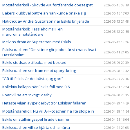
Motståndarkoll - Skövde AIK fortfarande obesegrat
2026-05-16 08:18
Bakers klubbval bättre än han kunde önska sig
2026-05-15 17:03
Hat-trick av André Gustafson när Eskils briljerade
2026-05-13 21:48
Motståndarkoll: Hässleholms IF en
2026-05-12 20:55
mardrömsmotståndare
Melvins dröm är Superettan med Eskils
2026-05-12 19:26
Eskilscoachen: ”Om vi inte gör jobbet är vi chanslösa i
2026-05-11 21:05
Hässleholm”
Eskils studsade tillbaka med besked
2026-05-09 20:39
Eskilscoachen ser fram emot uppryckning
2026-05-08 19:32
”Gå till Eskils är det bästa jag gjort”
2026-05-07 22:16
Kollektiv kollaps när Eskils föll med 0-6
2026-05-01 17:24
Roar vill se ett ”riktigt” derby
2026-04-30 20:35
Hetaste viljan avgör derbyt tror Eskilsanfallaren
2026-04-29 14:59
Motståndarekoll: Nu vill ÄFF-coachen ha lite stolpe in
2026-04-28 11:54
Eskils omställningsspel firade triumfer
2026-04-25 16:04
Eskilscoachen vill se hjärta och smärta
2026-04-24 21:03