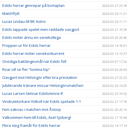
Eskils herrar genrepar på bortaplan
2026-03-27 23:18
Matchflytt
2026-03-26 11:21
Lucas Lindau till BK Astrio
2026-03-26 11:11
Eskils tappade spelet men räddade oavgjort
2026-03-21 19:59
Eskils möter ännu en seriekollega
2026-03-20 20:40
Proppen ur för Eskils herrar
2026-03-14 18:01
Eskils herrar möter seriekonkurrent
2026-03-13 13:37
Onödiga baklängesmål när Eskils föll
2026-03-07 17:26
Roar vill se fler ”tomma löp”
2026-03-06 20:06
Oavgjort mot Helsingör efter bra prestation
2026-02-27 22:23
Jubilerande tränare missar Helsingörsmatchen
2026-02-26 16:20
Lucas Larsen lämnar Eskilsminne IF
2026-02-25 19:52
Vindrutetorkare-fotboll när Eskils spelade 1-1
2026-02-21 17:18
Fem saknas i matchen mot Åstorp
2026-02-20 20:16
Välkommen hem till Eskils, Axel Sjöberg!
2026-02-17 19:44
Flera steg framåt för Eskils herrar
2026-02-14 17:14