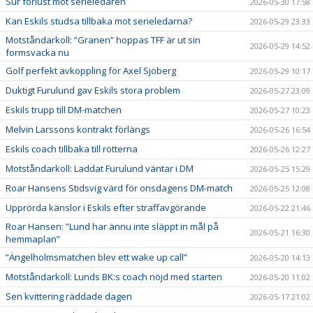
Sur förlust mot serieledaren
2026-05-30 17:58
Kan Eskils studsa tillbaka mot serieledarna?
2026-05-29 23:33
Motståndarkoll: ”Granen” hoppas TFF är ut sin
2026-05-29 14:52
formsvacka nu
Golf perfekt avkoppling för Axel Sjöberg
2026-05-29 10:17
Duktigt Furulund gav Eskils stora problem
2026-05-27 23:09
Eskils trupp till DM-matchen
2026-05-27 10:23
Melvin Larssons kontrakt förlängs
2026-05-26 16:54
Eskils coach tillbaka till rötterna
2026-05-26 12:27
Motståndarkoll: Laddat Furulund väntar i DM
2026-05-25 15:29
Roar Hansens Stidsvig värd för onsdagens DM-match
2026-05-25 12:08
Upprörda känslor i Eskils efter straffavgörande
2026-05-22 21:46
Roar Hansen: ”Lund har ännu inte släppt in mål på
2026-05-21 16:30
hemmaplan”
”Ängelholmsmatchen blev ett wake up call”
2026-05-20 14:13
Motståndarkoll: Lunds BK:s coach nöjd med starten
2026-05-20 11:02
Sen kvittering räddade dagen
2026-05-17 21:02