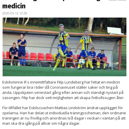
BILDGALLERI
medicin
2020-05-12 13:28
KONTAKT
MATCHER
ETTAN SÖDRA
Eskilsminne IF:s innemittfältare Filip Lundeberg har hittat en medicin
som fungerar bra i tider då Coronaviruset ställer saker och ting på
ända. Uppskjuten seriestart gång efter annan och ständigt nystart på
säsongen. Filip har dock sett möjligheten att skapa fotbollssugen åter.
För tillfället har Eskilscoachen Mattias Lindström ändrat upplägget för
spelarna. Han har delat ut individuella träningsscheman, den ordinarie
träningen är nu frivillig och anordnas två dagar i veckan i väntan på att
man ska dra igång på allvar om några dagar.