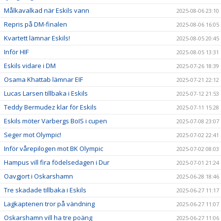
Målkavalkad när Eskils vann
2025-08-06 23:10
Repris på DM-finalen
2025-08-06 16:05
Kvartett lämnar Eskils!
2025-08-05 20:45
Inför HIF
2025-08-05 13:31
Eskils vidare i DM
2025-07-26 18:39
Osama Khattab lämnar EIF
2025-07-21 22:12
Lucas Larsen tillbaka i Eskils
2025-07-12 21:53
Teddy Bermudez klar för Eskils
2025-07-11 15:28
Eskils möter Varbergs BoIS i cupen
2025-07-08 23:07
Seger mot Olympic!
2025-07-02 22:41
Inför vårepilogen mot BK Olympic
2025-07-02 08:03
Hampus vill fira födelsedagen i Dur
2025-07-01 21:24
Oavgjort i Oskarshamn
2025-06-28 18:46
Tre skadade tillbaka i Eskils
2025-06-27 11:17
Lagkaptenen tror på vändning
2025-06-27 11:07
Oskarshamn vill ha tre poäng
2025-06-27 11:06