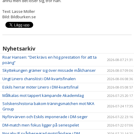
ännu men det löser sig, tror han.
Text: Lasse Möller
Bild: Bildburken.se
Nyhetsarkiv
Roar Hansen: ”Det krävs en hög prestation för att ta
2026-08-07 21:31
poäng”
Skyttekungen grämer sig över missade målchanser
2026-08-07 09:06
Ungt Linero chanslöst i DM-kvartsfinalen
2026-08-06 08:36
Eskils herrar möter Linero i DM-kvartsfinal
2026-08-05 08:57
Målkalas mot tappert kämpande Akademilag
2026-07-25 20:17
Solskenshistoria bakom träningsmatchen mot NKA
2026-07-24 17:35
Group
Nyförvärven och Eskils imponerade i DM-seger
2026-07-22 23:16
DM-match men fokus ligger på seriespelet
2026-07-22 07:06
Nosaby IF svårbesegrad motståndare i DM
2026-07-21 14:21