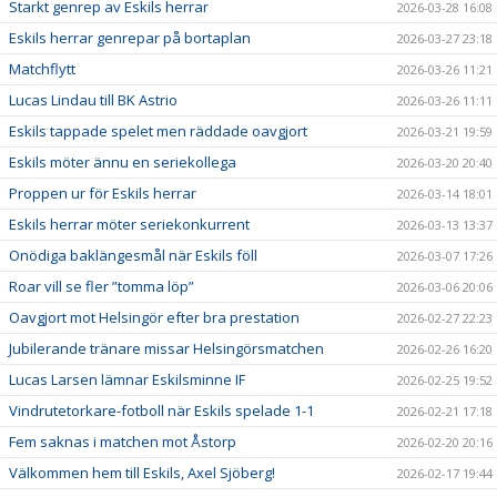
Starkt genrep av Eskils herrar
2026-03-28 16:08
Eskils herrar genrepar på bortaplan
2026-03-27 23:18
Matchflytt
2026-03-26 11:21
Lucas Lindau till BK Astrio
2026-03-26 11:11
Eskils tappade spelet men räddade oavgjort
2026-03-21 19:59
Eskils möter ännu en seriekollega
2026-03-20 20:40
Proppen ur för Eskils herrar
2026-03-14 18:01
Eskils herrar möter seriekonkurrent
2026-03-13 13:37
Onödiga baklängesmål när Eskils föll
2026-03-07 17:26
Roar vill se fler ”tomma löp”
2026-03-06 20:06
Oavgjort mot Helsingör efter bra prestation
2026-02-27 22:23
Jubilerande tränare missar Helsingörsmatchen
2026-02-26 16:20
Lucas Larsen lämnar Eskilsminne IF
2026-02-25 19:52
Vindrutetorkare-fotboll när Eskils spelade 1-1
2026-02-21 17:18
Fem saknas i matchen mot Åstorp
2026-02-20 20:16
Välkommen hem till Eskils, Axel Sjöberg!
2026-02-17 19:44