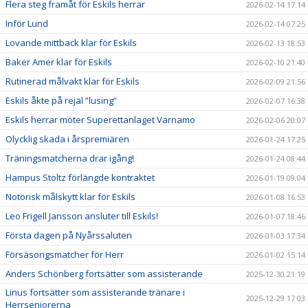
Flera steg framåt för Eskils herrar
2026-02-14 17:14
Inför Lund
2026-02-14 07:25
Lovande mittback klar för Eskils
2026-02-13 18:53
Baker Amer klar för Eskils
2026-02-10 21:40
Rutinerad målvakt klar för Eskils
2026-02-09 21:56
Eskils åkte på rejäl ”lusing”
2026-02-07 16:38
Eskils herrar möter Superettanlaget Värnamo
2026-02-06 20:07
Olycklig skada i årspremiären
2026-01-24 17:25
Träningsmatcherna drar igång!
2026-01-24 08:44
Hampus Stoltz förlängde kontraktet
2026-01-19 09:04
Notorisk målskytt klar för Eskils
2026-01-08 16:53
Leo Frigell Jansson ansluter till Eskils!
2026-01-07 18:46
Första dagen på Nyårssaluten
2026-01-03 17:34
Försäsongsmatcher för Herr
2026-01-02 15:14
Anders Schönberg fortsätter som assisterande
2025-12-30 21:19
Linus fortsätter som assisterande tränare i
2025-12-29 17:03
Herrseniorerna