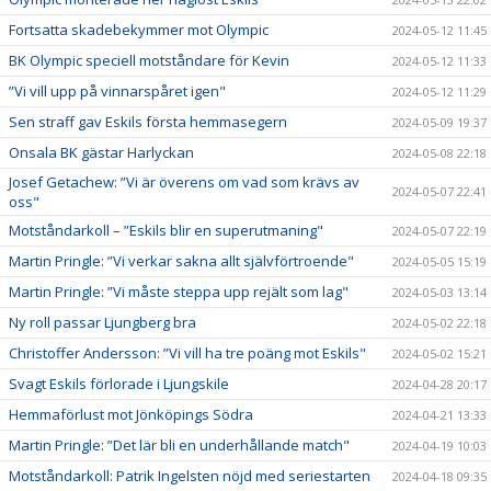
Fortsatta skadebekymmer mot Olympic
2024-05-12 11:45
BK Olympic speciell motståndare för Kevin
2024-05-12 11:33
”Vi vill upp på vinnarspåret igen"
2024-05-12 11:29
Sen straff gav Eskils första hemmasegern
2024-05-09 19:37
Onsala BK gästar Harlyckan
2024-05-08 22:18
Josef Getachew: ”Vi är överens om vad som krävs av
2024-05-07 22:41
oss"
Motståndarkoll – ”Eskils blir en superutmaning"
2024-05-07 22:19
Martin Pringle: ”Vi verkar sakna allt självförtroende"
2024-05-05 15:19
Martin Pringle: ”Vi måste steppa upp rejält som lag"
2024-05-03 13:14
Ny roll passar Ljungberg bra
2024-05-02 22:18
Christoffer Andersson: ”Vi vill ha tre poäng mot Eskils"
2024-05-02 15:21
Svagt Eskils förlorade i Ljungskile
2024-04-28 20:17
Hemmaförlust mot Jönköpings Södra
2024-04-21 13:33
Martin Pringle: ”Det lär bli en underhållande match"
2024-04-19 10:03
Motståndarkoll: Patrik Ingelsten nöjd med seriestarten
2024-04-18 09:35