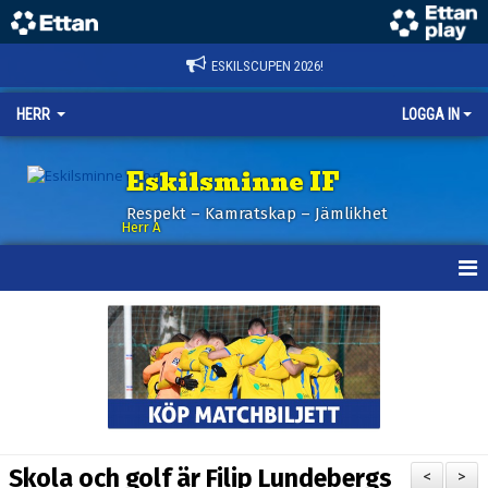
ESKILSCUPEN 2026!
HERR
LOGGA IN
Eskilsminne IF
Respekt – Kamratskap – Jämlikhet
Herr A
HEM
KALENDER
NYHETER
TRUPPEN
Skola och golf är Filip Lundebergs
<
>