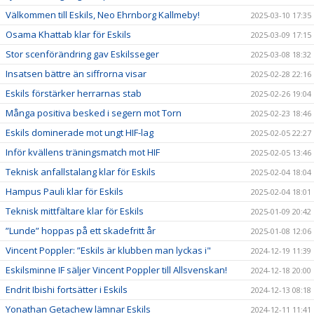
Välkommen till Eskils, Neo Ehrnborg Kallmeby!
2025-03-10 17:35
Osama Khattab klar för Eskils
2025-03-09 17:15
Stor scenförändring gav Eskilsseger
2025-03-08 18:32
Insatsen bättre än siffrorna visar
2025-02-28 22:16
Eskils förstärker herrarnas stab
2025-02-26 19:04
Många positiva besked i segern mot Torn
2025-02-23 18:46
Eskils dominerade mot ungt HIF-lag
2025-02-05 22:27
Inför kvällens träningsmatch mot HIF
2025-02-05 13:46
Teknisk anfallstalang klar för Eskils
2025-02-04 18:04
Hampus Pauli klar för Eskils
2025-02-04 18:01
Teknisk mittfältare klar för Eskils
2025-01-09 20:42
”Lunde” hoppas på ett skadefritt år
2025-01-08 12:06
Vincent Poppler: ”Eskils är klubben man lyckas i"
2024-12-19 11:39
Eskilsminne IF säljer Vincent Poppler till Allsvenskan!
2024-12-18 20:00
Endrit Ibishi fortsätter i Eskils
2024-12-13 08:18
Yonathan Getachew lämnar Eskils
2024-12-11 11:41