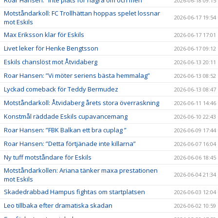
2026-06-18 09:15
Motståndarkoll: FC Trollhättan hoppas spelet lossnar
2026-06-17 19:54
mot Eskils
Max Eriksson klar för Eskils
2026-06-17 17:01
Livet leker för Henke Bengtsson
2026-06-17 09:12
Eskils chanslöst mot Åtvidaberg
2026-06-13 20:11
Roar Hansen: ”Vi möter seriens bästa hemmalag”
2026-06-13 08:52
Lyckad comeback för Teddy Bermudez
2026-06-13 08:47
Motståndarkoll: Åtvidaberg årets stora överraskning
2026-06-11 14:46
Konstmål räddade Eskils cupavancemang
2026-06-10 22:43
Roar Hansen: ”FBK Balkan ett bra cuplag ”
2026-06-09 17:44
Roar Hansen: ”Detta förtjänade inte killarna”
2026-06-07 16:04
Ny tuff motståndare för Eskils
2026-06-06 18:45
Motståndarkollen: Ariana tänker maxa prestationen
2026-06-04 21:34
mot Eskils
Skadedrabbad Hampus fightas om startplatsen
2026-06-03 12:04
Leo tillbaka efter dramatiska skadan
2026-06-02 10:59