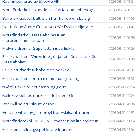
Roar imponerad av Skövde AIK
2026-05-16 18:21
Motståndarkoll - Skövde AIK fortfarande obesegrat
2026-05-16 08:18
Bakers klubbval bättre än han kunde önska sig
2026-05-15 17:03
Hat-trick av André Gustafson när Eskils briljerade
2026-05-13 21:48
Motståndarkoll: Hässleholms IF en
2026-05-12 20:55
mardrömsmotståndare
Melvins dröm är Superettan med Eskils
2026-05-12 19:26
Eskilscoachen: ”Om vi inte gör jobbet är vi chanslösa i
2026-05-11 21:05
Hässleholm”
Eskils studsade tillbaka med besked
2026-05-09 20:39
Eskilscoachen ser fram emot uppryckning
2026-05-08 19:32
”Gå till Eskils är det bästa jag gjort”
2026-05-07 22:16
Kollektiv kollaps när Eskils föll med 0-6
2026-05-01 17:24
Roar vill se ett ”riktigt” derby
2026-04-30 20:35
Hetaste viljan avgör derbyt tror Eskilsanfallaren
2026-04-29 14:59
Motståndarekoll: Nu vill ÄFF-coachen ha lite stolpe in
2026-04-28 11:54
Eskils omställningsspel firade triumfer
2026-04-25 16:04