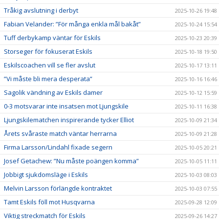
Tråkig avslutning i derbyt
2025-10-26 19:48
Fabian Velander: ”För många enkla mål bakåt”
2025-10-24 15:54
Tuff derbykamp väntar för Eskils
2025-10-23 20:39
Storseger för fokuserat Eskils
2025-10-18 19:50
Eskilscoachen vill se fler avslut
2025-10-17 13:11
”Vi måste bli mera desperata”
2025-10-16 16:46
Sagolik vändning av Eskils damer
2025-10-12 15:59
0-3 motsvarar inte insatsen mot Ljungskile
2025-10-11 16:38
Ljungskilematchen inspirerande tycker Elliot
2025-10-09 21:34
Årets svåraste match väntar herrarna
2025-10-09 21:28
Firma Larsson/Lindahl fixade segern
2025-10-05 20:21
Josef Getachew: ”Nu måste poängen komma”
2025-10-05 11:11
Jobbigt sjukdomsläge i Eskils
2025-10-03 08:03
Melvin Larsson förlängde kontraktet
2025-10-03 07:55
Tamt Eskils föll mot Husqvarna
2025-09-28 12:09
Viktig streckmatch för Eskils
2025-09-26 14:27