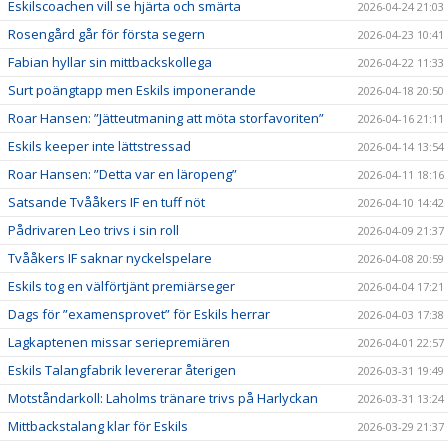
Eskilscoachen vill se hjärta och smärta
2026-04-24 21:03
Rosengård går för första segern
2026-04-23 10:41
Fabian hyllar sin mittbackskollega
2026-04-22 11:33
Surt poängtapp men Eskils imponerande
2026-04-18 20:50
Roar Hansen: ”Jätteutmaning att möta storfavoriten”
2026-04-16 21:11
Eskils keeper inte lättstressad
2026-04-14 13:54
Roar Hansen: ”Detta var en läropeng”
2026-04-11 18:16
Satsande Tvååkers IF en tuff nöt
2026-04-10 14:42
Pådrivaren Leo trivs i sin roll
2026-04-09 21:37
Tvååkers IF saknar nyckelspelare
2026-04-08 20:59
Eskils tog en välförtjänt premiärseger
2026-04-04 17:21
Dags för ”examensprovet” för Eskils herrar
2026-04-03 17:38
Lagkaptenen missar seriepremiären
2026-04-01 22:57
Eskils Talangfabrik levererar återigen
2026-03-31 19:49
Motståndarkoll: Laholms tränare trivs på Harlyckan
2026-03-31 13:24
Mittbackstalang klar för Eskils
2026-03-29 21:37