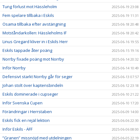
Tung förlust mot Hässleholm
2025-06-19 23:08
Fem spelare tillbaka i Eskils
2025-06-19 11:31
Osama tillbaka efter avstängning
2025-06-18 20:48
Motståndarkollen: Hässleholms IF
2025-06-18 20:42
Linus Gregard kliver in i Eskils Herr
2025-06-16 19:55
Eskils tappade åter poäng
2025-06-15 19:16
Norrby fixade poäng mot Norrby
2025-06-14 20:32
Inför Norrby
2025-06-14 10:49
Defensivt starkt Norrby går för seger
2025-06-13 07:57
Johan stolt över kaptensbindeln
2025-06-12 23:18
Eskils dominerade i cupseger
2025-06-10 21:22
Inför Svenska Cupen
2025-06-10 17:20
Förändringar i Herrstaben
2025-06-09 14:00
Eskils fick en rejäl lektion
2025-06-06 22:30
Inför Eskils - ÄFF
2025-06-06 08:00
”Granen” missnöjd med utdelningen
2025-06-05 22:19