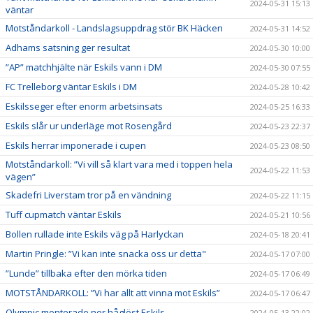
2024-05-31 15:13
väntar
Motståndarkoll - Landslagsuppdrag stör BK Häcken
2024-05-31 14:52
Adhams satsning ger resultat
2024-05-30 10:00
”AP” matchhjälte när Eskils vann i DM
2024-05-30 07:55
FC Trelleborg väntar Eskils i DM
2024-05-28 10:42
Eskilsseger efter enorm arbetsinsats
2024-05-25 16:33
Eskils slår ur underläge mot Rosengård
2024-05-23 22:37
Eskils herrar imponerade i cupen
2024-05-23 08:50
Motståndarkoll: ”Vi vill så klart vara med i toppen hela
2024-05-22 11:53
vägen”
Skadefri Liverstam tror på en vändning
2024-05-22 11:15
Tuff cupmatch väntar Eskils
2024-05-21 10:56
Bollen rullade inte Eskils väg på Harlyckan
2024-05-18 20:41
Martin Pringle: ”Vi kan inte snacka oss ur detta"
2024-05-17 07:00
”Lunde” tillbaka efter den mörka tiden
2024-05-17 06:49
MOTSTÅNDARKOLL: ”Vi har allt att vinna mot Eskils”
2024-05-17 06:47
Olympic monterade ner håglöst Eskils
2024-05-13 22:02