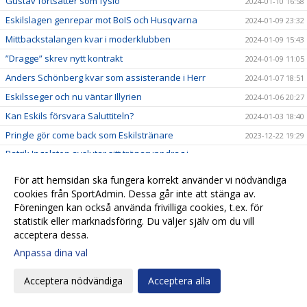
Gustav fortsätter som fysio
2024-01-10 16:58
Eskilslagen genrepar mot BoIS och Husqvarna
2024-01-09 23:32
Mittbackstalangen kvar i moderklubben
2024-01-09 15:43
”Dragge” skrev nytt kontrakt
2024-01-09 11:05
Anders Schönberg kvar som assisterande i Herr
2024-01-07 18:51
Eskilsseger och nu väntar Illyrien
2024-01-06 20:27
Kan Eskils försvara Saluttiteln?
2024-01-03 18:40
Pringle gör come back som Eskilstränare
2023-12-22 19:29
Patrik Ingelsten avslutar sitt tränaruppdrag i
2023-12-22 18:24
Eskilsminne IF
För att hemsidan ska fungera korrekt använder vi nödvändiga
Endrit Ibishi skrev nytt kontrakt
2023-12-17 18:44
cookies från SportAdmin. Dessa går inte att stänga av.
Rutinerad målvakt klar för Eskils
2023-12-15 17:32
Föreningen kan också använda frivilliga cookies, t.ex. för
statistik eller marknadsföring. Du väljer själv om du vill
Hemvändare ny målvaktstränare
2023-12-13 13:34
acceptera dessa.
Skyttekungen signerade nytt kontrakt
2023-12-04 21:47
Anpassa dina val
Fredrik Liverstam fortsätter i Eskils
2023-11-20 17:16
Hampus Stoltz uttagen till Morgondagens stjärnor
Acceptera nödvändiga
Acceptera alla
2023-11-14 10:15
Jesper Lernesjö klar för Eskils
2023-11-12 12:45