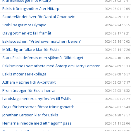
Klar Eskilsseger mot Hittarp
2024-03-02 17:41
Eskils träningsmöter åter Hittarp
2024-03-01 10:05
Skadeeländet över för Danijal Omanovic
2024-02-29 11:11
Stabil seger mot Olympic
2024-02-24 15:55
Oavgjort men ett fall framåt
2024-02-17 19:21
Eskilscoachen: ”Vi behöver matcher i benen"
2024-02-16 10:02
Målfarlig anfallare klar för Eskils
2024-02-14 17:26
Stark Eskilsdefensiv men självmål fällde laget
2024-02-10 19:05
Eskilsminne i samarbete med Åstorp om Harry Lomsten
2024-02-09 10:13
Eskils möter seriekollega
2024-02-08 16:57
Adham Hazime fick A-kontrakt
2024-02-03 17:17
Premiärseger för Eskils herrar
2024-02-03 16:32
Landslagsmeriterat nyförvärv till Eskils
2024-02-01 21:29
Dags för herrarnas första träningsmatch
2024-02-01 16:48
Jonathan Larsson klar för Eskils
2024-01-28 19:57
Herrarna inledde med ett ”lagom” pass
2024-01-11 22:06