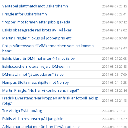
Veritabel plattmatch mot Oskarshamn
2024-09-07 20:15
Pringle inför Oskarshamn
2024-09-05 22:41
”Poppe” mot formen efter jobbig skada
2024-09-04 07:12
Eskils obesegrade rad bröts av Tvååker
2024-09-01 19:02
Martin Pringle: "Fokus på jobbet prio ett"
2024-08-30 07:48
Philip Mårtensson: ”Tvååkermatchen som att komma
2024-08-28 19:47
hem"
Eskils klart för DM-final efter 4-1 mot Eslöv
2024-08-27 22:08
Eskilscoachen roterar rejält i DM-semin
2024-08-26 20:53
DM-match mot ”Jättedödaren” Eslöv
2024-08-26 17:00
Hampus Stoltz matchhjälte mot Norrby
2024-08-24 19:28
Martin Pringle: ”Nu har vi konkurrens i laget"
2024-08-23 22:16
Fredrik Liverstam: ”När kroppen är frisk är fotboll jäkligt
2024-08-22 21:43
roligt"
Tre viktiga Eskilspoäng
2024-08-17 18:41
Eskils vill ha revansch på Ljungskile
2024-08-16 14:27
Adrian har spelat mer än han förväntade sig
2024-08-16 13:36