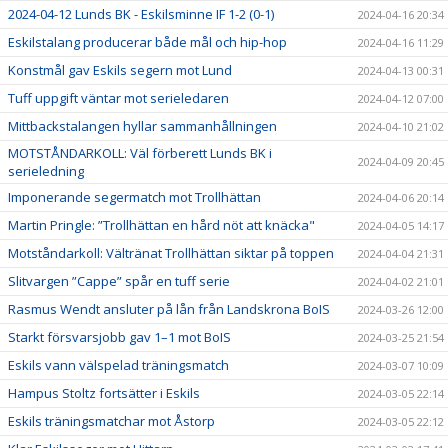
2024-04-12 Lunds BK - Eskilsminne IF 1-2 (0-1)
2024-04-16 20:34
Eskilstalang producerar både mål och hip-hop
2024-04-16 11:29
Konstmål gav Eskils segern mot Lund
2024-04-13 00:31
Tuff uppgift väntar mot serieledaren
2024-04-12 07:00
Mittbackstalangen hyllar sammanhållningen
2024-04-10 21:02
MOTSTÅNDARKOLL: Väl förberett Lunds BK i
2024-04-09 20:45
serieledning
Imponerande segermatch mot Trollhättan
2024-04-06 20:14
Martin Pringle: ”Trollhättan en hård nöt att knäcka"
2024-04-05 14:17
Motståndarkoll: Vältränat Trollhättan siktar på toppen
2024-04-04 21:31
Slitvargen ”Cappe” spår en tuff serie
2024-04-02 21:01
Rasmus Wendt ansluter på lån från Landskrona BoIS
2024-03-26 12:00
Starkt försvarsjobb gav 1–1 mot BoIS
2024-03-25 21:54
Eskils vann välspelad träningsmatch
2024-03-07 10:09
Hampus Stoltz fortsätter i Eskils
2024-03-05 22:14
Eskils träningsmatchar mot Åstorp
2024-03-05 22:12