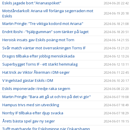
Eskils jagade bort ”Arianaspöket"
2024-06-20 22:42
Motståndarkoll: Ariana vill förlänga segerraden mot
2024-06-19 20:18
Eskils
Martin Pringle: ”Tre viktiga kodord mot Ariana"
2024-06-18 21:08
Endrit Ibishi - ”hjälpgumman” som tänker på laget
2024-06-18 20:51
Heroisk insats gav Eskils poäng mot Torn
2024-06-14 21:55
Svår match väntar mot överraskningen Torns IF
2024-06-13 21:23
Dragos tillbaka efter jobbig meniskskada
2024-06-12 13:26
Superbygget Torns IF - ett starkt hemmalag
2024-06-12 13:11
Hat trick av Viktor Åkerman i DM-seger
2024-06-11 22:45
V Ingelstad gästar Eskils i DM
2024-06-10 20:17
Eskils imponerade i tredje raka segern
2024-06-08 22:20
Martin Pringle: ”Bara att gå ut och tro på det vi gör"
2024-06-07 19:08
Hampus trivs med sin utveckling
2024-06-07 18:49
Norrby IF tillbaka efter djup svacka
2024-06-07 18:29
Årets bästa spel gav ny seger
2024-06-01 19:15
Tufft matchande för Eskilsminne när Oskarshamn