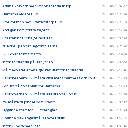
Ariana - favorit med imponerande trupp
2025-05-15 09:42
Herrarna vidare i DM
2025-05-14 22:29
Stor rotation mot Staffanstorp i DM
2025-05-13 22:50
Äntligen kom första segern
2025-05-10 19:29
Bra träningar ska ge resultat
2025-05-10 07:28
"Henke" peppar lagkompisarna
2025-05-08 21:28
0-0 i chansfattig match
2025-05-03 16:49
Inför Torslanda på Harlyckan!
2025-05-03 07:48
Målmedvetet arbete ger resultat för Torslanda
2025-05-02 12:16
Eskilskeepern: "VI måste visa mer smartness och kyla"
2025-04-30 18:20
Förlust på bortaplan för Herrarna
2025-04-26 19:23
Eskilscoachen: "Vi måste alla steppa upp nu"
2025-04-26 11:49
"Vi måste ta jobbet som krävs"
2025-04-26 07:12
Flygande start för FC Rosengård
2025-04-24 22:24
Snabba baklängesmål sänkte Eskils
2025-04-21 19:55
Inför J-Södra med Izet!
2025-04-21 00:16