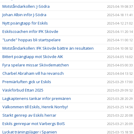
Motståndarkollen: J-Södra
2025-04-19 08:37
Johan Albin inför J-Södra
2025-04-18 11:41
Nytt poängtapp för Eskils
2025-04-12 21:02
Eskilscoachen inför IFK Skövde
2025-04-11 20:14
"Lunde" hoppas bli startspelare
2025-04-11 00:12
Motståndarkollen: IFK Skövde bättre än resultaten
2025-04-10 08:52
Bittert poängtapp mot Skövde AIK
2025-04-05 16:02
Fyra spelare missar Skövdematchen
2025-04-05 00:33
Charbel Abraham vill ha revansch
2025-04-04 13:52
Premiärluften gick ur Eskils
2025-03-29 17:00
Väskförbud Ettan 2025
2025-03-29 09:52
Lagkaptenens tankar inför premiären
2025-03-28 20:29
Välkommen till Eskils, Henrik Norrby!
2025-03-25 14:56
Starkt genrep av Eskils herrar
2025-03-22 20:08
Eskils genrepar mot Varbergs BoIS
2025-03-21 20:09
Lyckat träningsläger i Spanien
2025-03-15 18:59