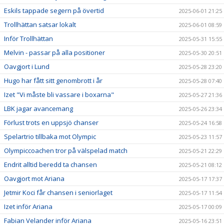
Eskils tappade segern på övertid
2025-06-01 21:25
Trollhättan satsar lokalt
2025-06-01 08:59
Inför Trollhättan
2025-05-31 15:55
Melvin - passar på alla positioner
2025-05-30 20:51
Oavgjort i Lund
2025-05-28 23:20
Hugo har fått sitt genombrott i år
2025-05-28 07:40
Izet "Vi måste bli vassare i boxarna"
2025-05-27 21:36
LBK jagar avancemang
2025-05-26 23:34
Förlust trots en uppsjö chanser
2025-05-24 16:58
Spelartrio tillbaka mot Olympic
2025-05-23 11:57
Olympiccoachen tror på välspelad match
2025-05-21 22:29
Endrit alltid beredd ta chansen
2025-05-21 08:12
Oavgjort mot Ariana
2025-05-17 17:37
Jetmir Koci får chansen i seniorlaget
2025-05-17 11:54
Izet inför Ariana
2025-05-17 00:09
Fabian Velander inför Ariana
2025-05-16 23:51