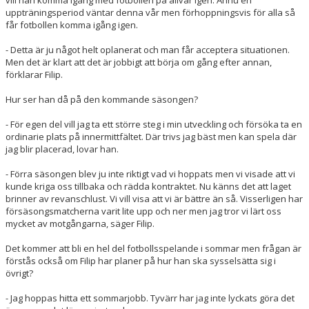
uppträningsperiod väntar denna vår men förhoppningsvis för alla så
får fotbollen komma igång igen.
- Detta är ju något helt oplanerat och man får acceptera situationen.
Men det är klart att det är jobbigt att börja om gång efter annan,
förklarar Filip.
Hur ser han då på den kommande säsongen?
- För egen del vill jag ta ett större steg i min utveckling och försöka ta en
ordinarie plats på innermittfältet. Där trivs jag bäst men kan spela där
jag blir placerad, lovar han.
- Förra säsongen blev ju inte riktigt vad vi hoppats men vi visade att vi
kunde kriga oss tillbaka och rädda kontraktet. Nu känns det att laget
brinner av revanschlust. Vi vill visa att vi är bättre än så. Visserligen har
försäsongsmatcherna varit lite upp och ner men jag tror vi lärt oss
mycket av motgångarna, säger Filip.
Det kommer att bli en hel del fotbollsspelande i sommar men frågan är
förstås också om Filip har planer på hur han ska sysselsätta sig i
övrigt?
- Jag hoppas hitta ett sommarjobb. Tyvärr har jag inte lyckats göra det