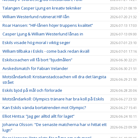
Talangen Casper Ljung en kreativ tekniker
2026-07-21 08:19
William Westerlund rutinerat HIF-lån
2026-07-20 21:32
Roar Hansen: ”HIF-lånen höjer truppens kvalitet”
2026-07-13 17:03
Casper Ljung & William Westerlund lånas in
2026-07-13 09:00
Eskils visade hög moral i viktig seger
2026-07-01 23:10
William tillbaka i Eskils - come back redan ikväll
2026-07-01 17:16
Eskilscoachen vill få bort ”bjudmålen”
2026-06-30 22:21
Avskedsmatch för Fabian Velander
2026-06-30 21:51
Motståndarkoll: Kristianstadcoachen vill dra det längsta
2026-06-29 21:50
strået
Eskils bjöd på mål och förlorade
2026-06-28 20:06
Motståndarkoll: Olympics tränare har bra koll på Eskils
2026-06-27 23:53
Kan Eskils vända bortatrenden mot Olympic?
2026-06-27 15:41
Elliot Hintsa: ”Jag ger alltid allt för laget”
2026-06-24 10:11
Johanna Olsson: "De senaste matcherna har vi hittat ett
2026-06-23 09:59
lugn"
Roar Hansen: ”Inte plats för några om och men”