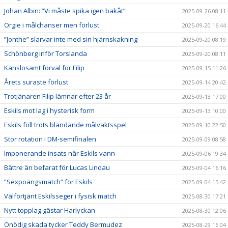
Johan Albin: ”Vi måste spika igen bakåt”
2025-09-26 08:11
Orgie i målchanser men förlust
2025-09-20 16:44
”Jonthe” slarvar inte med sin hjärnskakning
2025-09-20 08:19
Schönberg inför Torslanda
2025-09-20 08:11
Känslosamt förväl för Filip
2025-09-15 11:26
Årets suraste förlust
2025-09-14 20:42
Trotjänaren Filip lämnar efter 23 år
2025-09-13 17:00
Eskils mot lag i hysterisk form
2025-09-13 10:00
Eskils föll trots bländande målvaktsspel
2025-09-10 22:50
Stor rotation i DM-semifinalen
2025-09-09 08:58
Imponerande insats när Eskils vann
2025-09-06 19:34
Bättre än befarat för Lucas Lindau
2025-09-04 16:16
”Sexpoängsmatch” för Eskils
2025-09-04 15:42
Välförtjänt Eskilsseger i fysisk match
2025-08-30 17:21
Nytt topplag gästar Harlyckan
2025-08-30 12:06
Onödig skada tycker Teddy Bermudez
2025-08-29 16:04