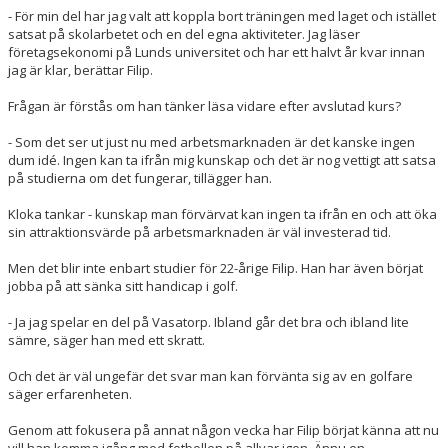
- För min del har jag valt att koppla bort träningen med laget och istället
satsat på skolarbetet och en del egna aktiviteter. Jag läser
företagsekonomi på Lunds universitet och har ett halvt år kvar innan
jag är klar, berättar Filip.
Frågan är förstås om han tänker läsa vidare efter avslutad kurs?
- Som det ser ut just nu med arbetsmarknaden är det kanske ingen
dum idé. Ingen kan ta ifrån mig kunskap och det är nog vettigt att satsa
på studierna om det fungerar, tillägger han.
Kloka tankar - kunskap man förvärvat kan ingen ta ifrån en och att öka
sin attraktionsvärde på arbetsmarknaden är väl investerad tid.
Men det blir inte enbart studier för 22-årige Filip. Han har även börjat
jobba på att sänka sitt handicap i golf.
- Ja jag spelar en del på Vasatorp. Ibland går det bra och ibland lite
sämre, säger han med ett skratt.
Och det är väl ungefär det svar man kan förvänta sig av en golfare
säger erfarenheten.
Genom att fokusera på annat någon vecka har Filip börjat känna att nu
vill han komma igång med fotbollen på allvar igen. Ännu en