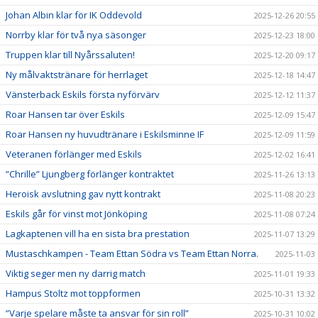
Johan Albin klar för IK Oddevold
2025-12-26 20:55
Norrby klar för två nya säsonger
2025-12-23 18:00
Truppen klar till Nyårssaluten!
2025-12-20 09:17
Ny målvaktstränare för herrlaget
2025-12-18 14:47
Vänsterback Eskils första nyförvärv
2025-12-12 11:37
Roar Hansen tar över Eskils
2025-12-09 15:47
Roar Hansen ny huvudtränare i Eskilsminne IF
2025-12-09 11:59
Veteranen förlänger med Eskils
2025-12-02 16:41
”Chrille” Ljungberg förlänger kontraktet
2025-11-26 13:13
Heroisk avslutning gav nytt kontrakt
2025-11-08 20:23
Eskils går för vinst mot Jönköping
2025-11-08 07:24
Lagkaptenen vill ha en sista bra prestation
2025-11-07 13:29
Mustaschkampen - Team Ettan Södra vs Team Ettan Norra.
2025-11-03
Viktig seger men ny darrig match
2025-11-01 19:33
Hampus Stoltz mot toppformen
2025-10-31 13:32
”Varje spelare måste ta ansvar för sin roll”
2025-10-31 10:02