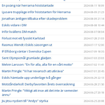
En poäng när herrarna höststartade
2024-08-11 18:09
Ljusare truppläge inför höststarten för Herrarna
2024-08-09 21:23
Jonathan äntligen tillbaka efter skadeproblem
2024-08-09 21:14
Eskils vidare i DM
2024-08-08 10:44
Inför kvällens DM-match
2024-08-07 08:04
Förlust mot ett fysiskt Karlstad
2024-07-28 21:03
Rasmus Wendt i Eskils säsongen ut
2024-07-17 12:00
IF Elfsborg väntar i Svenska Cupen
2024-07-09 18:35
Sent Olympicmål grumlade glädjen
2024-07-03 23:03
Melvin Larsson: "En för alla, alla för en vårt motto"
2024-07-02 11:41
Martin Pringle: ”Vi har revansch att utkräva"
2024-07-01 20:45
Eskils hämtade upp underläge två gånger
2024-06-29 22:13
Motståndarkoll: Derbyfavoriten årets överraskning
2024-06-28 21:50
Martin Pringle: ”Viktigt att inse att det inte är semester
2024-06-27 20:18
ännu"
Jiu jitsu nycken till ”Andys” styrka
2024-06-25 20:08