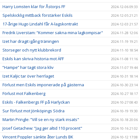
Harry Lomsten klar för Åstorps FF
2024-12-06 09:33
Spelskicklig mittback förstärker Eskils
2024-12-05 21:21
17-årige Hugo Lindahl får A-lagskontrakt
2024-12-03 21:57
Fredrik Liverstam: ”Kommer sakna mina lagkompisar"
2024-11-28 12:06
Izet har dragit igång träningen
2024-11-19 19:21
Storseger och nytt klubbrekord
2024-11-10 18:54
Eskils kan skriva historia mot ÄFF
2024-11-08 11:16
”Hampe” har tagit stora kliv
2024-11-07 19:44
Izet Kaljic tar över herrlaget
2024-10-31 18:14
Förlust men Eskils imponerade på gästerna
2024-10-30 23:14
Förlust mot Falkenberg
2024-10-27 18:17
Eskils - Falkenbergs FF på Harlyckan
2024-10-27 08:43
Sur förlust mot Jönköpings Södra
2024-10-19 19:30
Martin Pringle: ”Vill se en ny stark insats"
2024-10-18 20:06
Josef Getachew: ”Jag ger altid 110 procent"
2024-10-16 21:02
Vincent Poppler sänkte åter Lunds BK
2024-10-12 17:08