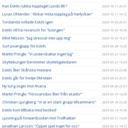
Kan Eskils rubba topplaget Lunds BK?
2024-10-11 20:51
Lucas Ohlander: ”Älskar möta topplag på Harlyckan"
2024-10-11 16:12
Torslanda nollade Eskils igen
2024-10-06 20:01
Eskils vill ha revansch för ”lusingen"
2024-10-03 19:36
Elliot Nilsson: ”Jag stressar inte upp mig"
2024-10-03 10:27
Surt poängtapp för Eskils
2024-09-28 16:20
Martin Pringle: ”Vi underskattar inget lag"
2024-09-27 15:07
Skyttekungen berömmer skytteligaledaren
2024-09-27 15:04
Eskils åter Skånska mästare
2024-09-25 23:08
Eskils går för tredje DM-titeln
2024-09-23 20:31
Ny tung seger mot Ariana
2024-09-20 22:07
Martin Pringle: ”Försvarsduo åter från skador"
2024-09-19 16:59
Christian Ljungberg: ”Vi är en stark grupp tillsammans"
2024-09-18 22:20
Eskils kom tillbaka med besked
2024-09-14 19:59
Ljusning på forwardssidan mot Trollhättan
2024-09-13 16:09
Jonathan Larsson: ”Öppet spel inget för oss"
2024-09-13 14:13