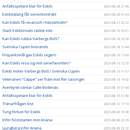
Anfallsspelare klar för Eskils
2025-08-28 21:46
Eskilstalang får seniorkontrakt
2025-08-28 07:24
Kan Eskils få revansch i Hässleholm?
2025-08-21 22:22
Stark Eskilsinsats räckte inte
2025-08-19 23:01
Kan Eskils rubba Varbergs BoIS?
2025-08-18 23:29
Svenska Cupen livesänds
2025-08-18 11:44
Frisparksmål gav Eskils segern
2025-08-16 17:06
Kan Eskils resa sig mot seriefavoriten?
2025-08-15 12:53
Eskils möter Varbergs BoIS i Svenska Cupen
2025-08-15 11:07
Veteranen ”Cappe” ser fram mot fler säsonger
2025-08-13 14:52
Äventyret väntar Calle Bodenäs
2025-08-13 07:44
Anfallsspelare klar för Eskils
2025-08-13 07:40
Tränarfrågan löst
2025-08-12 17:13
Tung förlust för Eskils
2025-08-09 19:38
Inför höststarten mot Ariana
2025-08-08 22:26
Ljungberg inför Ariana
2025-08-08 22:10