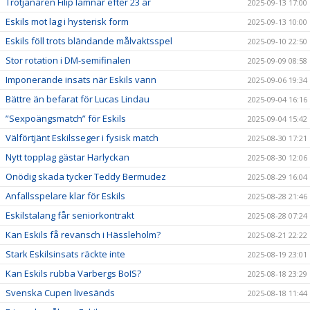
Trotjänaren Filip lämnar efter 23 år
2025-09-13 17:00
Eskils mot lag i hysterisk form
2025-09-13 10:00
Eskils föll trots bländande målvaktsspel
2025-09-10 22:50
Stor rotation i DM-semifinalen
2025-09-09 08:58
Imponerande insats när Eskils vann
2025-09-06 19:34
Bättre än befarat för Lucas Lindau
2025-09-04 16:16
”Sexpoängsmatch” för Eskils
2025-09-04 15:42
Välförtjänt Eskilsseger i fysisk match
2025-08-30 17:21
Nytt topplag gästar Harlyckan
2025-08-30 12:06
Onödig skada tycker Teddy Bermudez
2025-08-29 16:04
Anfallsspelare klar för Eskils
2025-08-28 21:46
Eskilstalang får seniorkontrakt
2025-08-28 07:24
Kan Eskils få revansch i Hässleholm?
2025-08-21 22:22
Stark Eskilsinsats räckte inte
2025-08-19 23:01
Kan Eskils rubba Varbergs BoIS?
2025-08-18 23:29
Svenska Cupen livesänds
2025-08-18 11:44