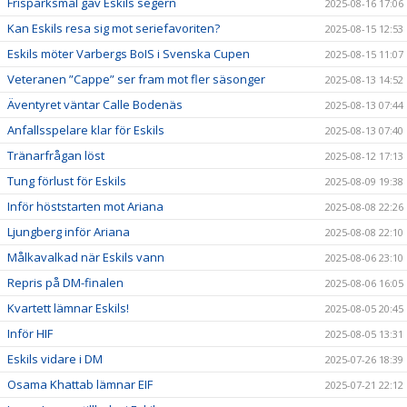
Frisparksmål gav Eskils segern
2025-08-16 17:06
Kan Eskils resa sig mot seriefavoriten?
2025-08-15 12:53
Eskils möter Varbergs BoIS i Svenska Cupen
2025-08-15 11:07
Veteranen ”Cappe” ser fram mot fler säsonger
2025-08-13 14:52
Äventyret väntar Calle Bodenäs
2025-08-13 07:44
Anfallsspelare klar för Eskils
2025-08-13 07:40
Tränarfrågan löst
2025-08-12 17:13
Tung förlust för Eskils
2025-08-09 19:38
Inför höststarten mot Ariana
2025-08-08 22:26
Ljungberg inför Ariana
2025-08-08 22:10
Målkavalkad när Eskils vann
2025-08-06 23:10
Repris på DM-finalen
2025-08-06 16:05
Kvartett lämnar Eskils!
2025-08-05 20:45
Inför HIF
2025-08-05 13:31
Eskils vidare i DM
2025-07-26 18:39
Osama Khattab lämnar EIF
2025-07-21 22:12