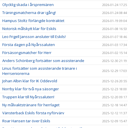
Olycklig skada i årspremiären
2026-01-24 17:25
Träningsmatcherna drar igång!
2026-01-24 08:44
Hampus Stoltz förlängde kontraktet
2026-01-19 09:04
Notorisk målskytt klar för Eskils
2026-01-08 16:53
Leo Frigell Jansson ansluter till Eskils!
2026-01-07 18:46
Första dagen på Nyårssaluten
2026-01-03 17:34
Försäsongsmatcher för Herr
2026-01-02 15:14
Anders Schönberg fortsätter som assisterande
2025-12-30 21:19
Linus fortsätter som assisterande tränare i
2025-12-29 17:03
Herrseniorerna
Johan Albin klar för IK Oddevold
2025-12-26 20:55
Norrby klar för två nya säsonger
2025-12-23 18:00
Truppen klar till Nyårssaluten!
2025-12-20 09:17
Ny målvaktstränare för herrlaget
2025-12-18 14:47
Vänsterback Eskils första nyförvärv
2025-12-12 11:37
Roar Hansen tar över Eskils
2025-12-09 15:47