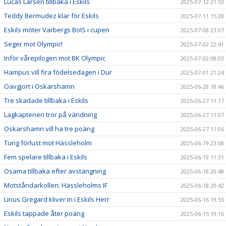
Lucas Larsen tillbaka i Eskils
2025-07-12 21:53
Teddy Bermudez klar för Eskils
2025-07-11 15:28
Eskils möter Varbergs BoIS i cupen
2025-07-08 23:07
Seger mot Olympic!
2025-07-02 22:41
Inför vårepilogen mot BK Olympic
2025-07-02 08:03
Hampus vill fira födelsedagen i Dur
2025-07-01 21:24
Oavgjort i Oskarshamn
2025-06-28 18:46
Tre skadade tillbaka i Eskils
2025-06-27 11:17
Lagkaptenen tror på vändning
2025-06-27 11:07
Oskarshamn vill ha tre poäng
2025-06-27 11:06
Tung förlust mot Hässleholm
2025-06-19 23:08
Fem spelare tillbaka i Eskils
2025-06-19 11:31
Osama tillbaka efter avstängning
2025-06-18 20:48
Motståndarkollen: Hässleholms IF
2025-06-18 20:42
Linus Gregard kliver in i Eskils Herr
2025-06-16 19:55
Eskils tappade åter poäng
2025-06-15 19:16