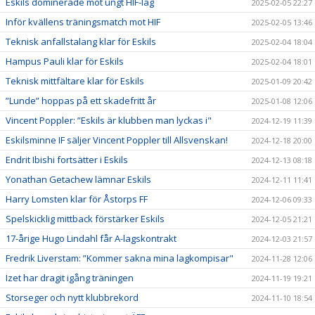
Eskils dominerade mot ungt HIF-lag
2025-02-05 22:27
Inför kvällens träningsmatch mot HIF
2025-02-05 13:46
Teknisk anfallstalang klar för Eskils
2025-02-04 18:04
Hampus Pauli klar för Eskils
2025-02-04 18:01
Teknisk mittfältare klar för Eskils
2025-01-09 20:42
”Lunde” hoppas på ett skadefritt år
2025-01-08 12:06
Vincent Poppler: ”Eskils är klubben man lyckas i"
2024-12-19 11:39
Eskilsminne IF säljer Vincent Poppler till Allsvenskan!
2024-12-18 20:00
Endrit Ibishi fortsätter i Eskils
2024-12-13 08:18
Yonathan Getachew lämnar Eskils
2024-12-11 11:41
Harry Lomsten klar för Åstorps FF
2024-12-06 09:33
Spelskicklig mittback förstärker Eskils
2024-12-05 21:21
17-årige Hugo Lindahl får A-lagskontrakt
2024-12-03 21:57
Fredrik Liverstam: ”Kommer sakna mina lagkompisar"
2024-11-28 12:06
Izet har dragit igång träningen
2024-11-19 19:21
Storseger och nytt klubbrekord
2024-11-10 18:54