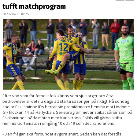
BILDGALLERI
tufft matchprogram
2020-06-09 10:25
KONTAKT
MATCHER
ETTAN SÖDRA
Efter vad som för fotbollsfolk känns som sju sorger och åtta
bedrövelser är det nu dags att starta säsongen på riktigt. På söndag
spelar Eskilsminne IF:s herrar sin premiärmatch hemma mot Lindome
GIF klockan 14 på Harlyckan. Serieprogrammet är spikat sånär som på
Eskilsminnes båda möten med Karlskrona. Eskils vill gärna skifta
hemma-bortamatch i omgång 10 och 19 som det handlar om.
- Den frågan ska förbundet avgöra snart. Sedan kan det förstås