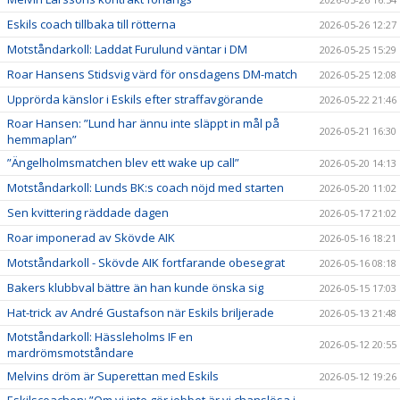
Eskils coach tillbaka till rötterna
2026-05-26 12:27
Motståndarkoll: Laddat Furulund väntar i DM
2026-05-25 15:29
Roar Hansens Stidsvig värd för onsdagens DM-match
2026-05-25 12:08
Upprörda känslor i Eskils efter straffavgörande
2026-05-22 21:46
Roar Hansen: ”Lund har ännu inte släppt in mål på
2026-05-21 16:30
hemmaplan”
”Ängelholmsmatchen blev ett wake up call”
2026-05-20 14:13
Motståndarkoll: Lunds BK:s coach nöjd med starten
2026-05-20 11:02
Sen kvittering räddade dagen
2026-05-17 21:02
Roar imponerad av Skövde AIK
2026-05-16 18:21
Motståndarkoll - Skövde AIK fortfarande obesegrat
2026-05-16 08:18
Bakers klubbval bättre än han kunde önska sig
2026-05-15 17:03
Hat-trick av André Gustafson när Eskils briljerade
2026-05-13 21:48
Motståndarkoll: Hässleholms IF en
2026-05-12 20:55
mardrömsmotståndare
Melvins dröm är Superettan med Eskils
2026-05-12 19:26
Eskilscoachen: ”Om vi inte gör jobbet är vi chanslösa i