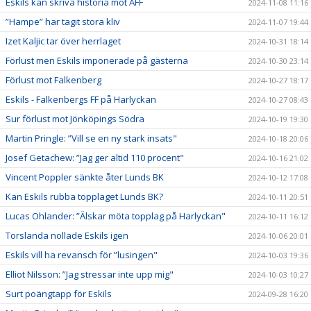
Eskils kan skriva historia mot ÄFF
2024-11-08 11:16
”Hampe” har tagit stora kliv
2024-11-07 19:44
Izet Kaljic tar över herrlaget
2024-10-31 18:14
Förlust men Eskils imponerade på gästerna
2024-10-30 23:14
Förlust mot Falkenberg
2024-10-27 18:17
Eskils - Falkenbergs FF på Harlyckan
2024-10-27 08:43
Sur förlust mot Jönköpings Södra
2024-10-19 19:30
Martin Pringle: ”Vill se en ny stark insats"
2024-10-18 20:06
Josef Getachew: ”Jag ger altid 110 procent"
2024-10-16 21:02
Vincent Poppler sänkte åter Lunds BK
2024-10-12 17:08
Kan Eskils rubba topplaget Lunds BK?
2024-10-11 20:51
Lucas Ohlander: ”Älskar möta topplag på Harlyckan"
2024-10-11 16:12
Torslanda nollade Eskils igen
2024-10-06 20:01
Eskils vill ha revansch för ”lusingen"
2024-10-03 19:36
Elliot Nilsson: ”Jag stressar inte upp mig"
2024-10-03 10:27
Surt poängtapp för Eskils
2024-09-28 16:20