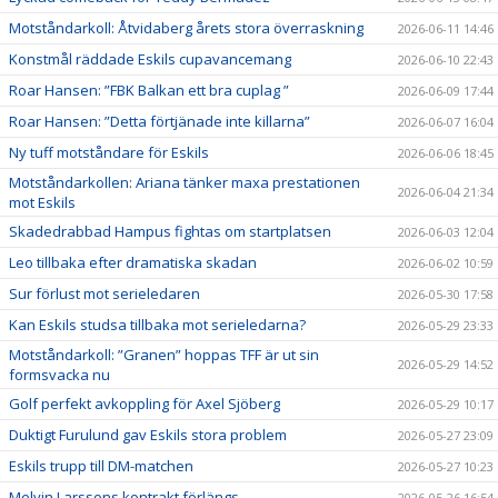
Motståndarkoll: Åtvidaberg årets stora överraskning
2026-06-11 14:46
Konstmål räddade Eskils cupavancemang
2026-06-10 22:43
Roar Hansen: ”FBK Balkan ett bra cuplag ”
2026-06-09 17:44
Roar Hansen: ”Detta förtjänade inte killarna”
2026-06-07 16:04
Ny tuff motståndare för Eskils
2026-06-06 18:45
Motståndarkollen: Ariana tänker maxa prestationen
2026-06-04 21:34
mot Eskils
Skadedrabbad Hampus fightas om startplatsen
2026-06-03 12:04
Leo tillbaka efter dramatiska skadan
2026-06-02 10:59
Sur förlust mot serieledaren
2026-05-30 17:58
Kan Eskils studsa tillbaka mot serieledarna?
2026-05-29 23:33
Motståndarkoll: ”Granen” hoppas TFF är ut sin
2026-05-29 14:52
formsvacka nu
Golf perfekt avkoppling för Axel Sjöberg
2026-05-29 10:17
Duktigt Furulund gav Eskils stora problem
2026-05-27 23:09
Eskils trupp till DM-matchen
2026-05-27 10:23
Melvin Larssons kontrakt förlängs
2026-05-26 16:54