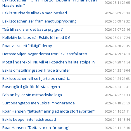
2026-05-11 21:05
Hässleholm”
Eskils studsade tillbaka med besked
2026-05-09 20:39
Eskilscoachen ser fram emot uppryckning
2026-05-08 19:32
”Gå till Eskils är det bästa jag gjort”
2026-05-07 22:16
Kollektiv kollaps när Eskils föll med 0-6
2026-05-01 17:24
Roar vill se ett ”riktigt” derby
2026-04-30 20:35
Hetaste viljan avgör derbyt tror Eskilsanfallaren
2026-04-29 14:59
Motståndarekoll: Nu vill ÄFF-coachen ha lite stolpe in
2026-04-28 11:54
Eskils omställningsspel firade triumfer
2026-04-25 16:04
Eskilscoachen vill se hjärta och smärta
2026-04-24 21:03
Rosengård går för första segern
2026-04-23 10:41
Fabian hyllar sin mittbackskollega
2026-04-22 11:33
Surt poängtapp men Eskils imponerande
2026-04-18 20:50
Roar Hansen: ”Jätteutmaning att möta storfavoriten”
2026-04-16 21:11
Eskils keeper inte lättstressad
2026-04-14 13:54
Roar Hansen: ”Detta var en läropeng”
2026-04-11 18:16