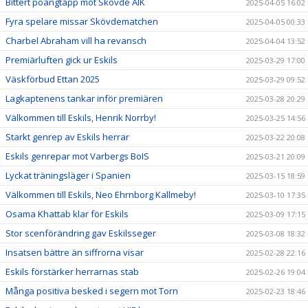
Bittert poängtapp mot Skövde AIK
2025-04-05 16:02
Fyra spelare missar Skövdematchen
2025-04-05 00:33
Charbel Abraham vill ha revansch
2025-04-04 13:52
Premiärluften gick ur Eskils
2025-03-29 17:00
Väskförbud Ettan 2025
2025-03-29 09:52
Lagkaptenens tankar inför premiären
2025-03-28 20:29
Välkommen till Eskils, Henrik Norrby!
2025-03-25 14:56
Starkt genrep av Eskils herrar
2025-03-22 20:08
Eskils genrepar mot Varbergs BoIS
2025-03-21 20:09
Lyckat träningsläger i Spanien
2025-03-15 18:59
Välkommen till Eskils, Neo Ehrnborg Kallmeby!
2025-03-10 17:35
Osama Khattab klar för Eskils
2025-03-09 17:15
Stor scenförändring gav Eskilsseger
2025-03-08 18:32
Insatsen bättre än siffrorna visar
2025-02-28 22:16
Eskils förstärker herrarnas stab
2025-02-26 19:04
Många positiva besked i segern mot Torn
2025-02-23 18:46