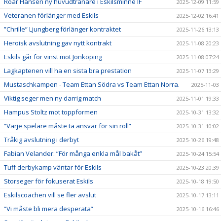
Roar Hansen ny huvudtränare i Eskilsminne IF
2025-12-09 11:59
Veteranen förlänger med Eskils
2025-12-02 16:41
”Chrille” Ljungberg förlänger kontraktet
2025-11-26 13:13
Heroisk avslutning gav nytt kontrakt
2025-11-08 20:23
Eskils går för vinst mot Jönköping
2025-11-08 07:24
Lagkaptenen vill ha en sista bra prestation
2025-11-07 13:29
Mustaschkampen - Team Ettan Södra vs Team Ettan Norra.
2025-11-03
Viktig seger men ny darrig match
2025-11-01 19:33
Hampus Stoltz mot toppformen
2025-10-31 13:32
”Varje spelare måste ta ansvar för sin roll”
2025-10-31 10:02
Tråkig avslutning i derbyt
2025-10-26 19:48
Fabian Velander: ”För många enkla mål bakåt”
2025-10-24 15:54
Tuff derbykamp väntar för Eskils
2025-10-23 20:39
Storseger för fokuserat Eskils
2025-10-18 19:50
Eskilscoachen vill se fler avslut
2025-10-17 13:11
”Vi måste bli mera desperata”
2025-10-16 16:46