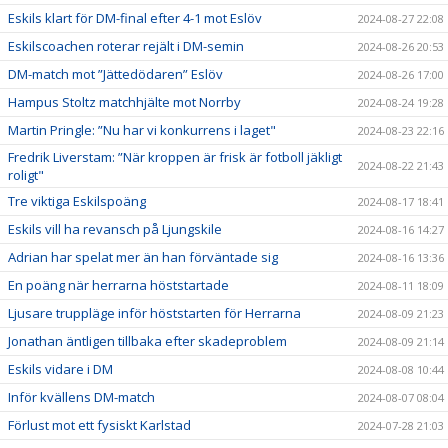
Eskils klart för DM-final efter 4-1 mot Eslöv
2024-08-27 22:08
Eskilscoachen roterar rejält i DM-semin
2024-08-26 20:53
DM-match mot ”Jättedödaren” Eslöv
2024-08-26 17:00
Hampus Stoltz matchhjälte mot Norrby
2024-08-24 19:28
Martin Pringle: ”Nu har vi konkurrens i laget"
2024-08-23 22:16
Fredrik Liverstam: ”När kroppen är frisk är fotboll jäkligt
2024-08-22 21:43
roligt"
Tre viktiga Eskilspoäng
2024-08-17 18:41
Eskils vill ha revansch på Ljungskile
2024-08-16 14:27
Adrian har spelat mer än han förväntade sig
2024-08-16 13:36
En poäng när herrarna höststartade
2024-08-11 18:09
Ljusare truppläge inför höststarten för Herrarna
2024-08-09 21:23
Jonathan äntligen tillbaka efter skadeproblem
2024-08-09 21:14
Eskils vidare i DM
2024-08-08 10:44
Inför kvällens DM-match
2024-08-07 08:04
Förlust mot ett fysiskt Karlstad
2024-07-28 21:03