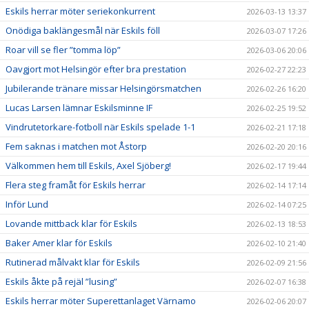
Eskils herrar möter seriekonkurrent
2026-03-13 13:37
Onödiga baklängesmål när Eskils föll
2026-03-07 17:26
Roar vill se fler ”tomma löp”
2026-03-06 20:06
Oavgjort mot Helsingör efter bra prestation
2026-02-27 22:23
Jubilerande tränare missar Helsingörsmatchen
2026-02-26 16:20
Lucas Larsen lämnar Eskilsminne IF
2026-02-25 19:52
Vindrutetorkare-fotboll när Eskils spelade 1-1
2026-02-21 17:18
Fem saknas i matchen mot Åstorp
2026-02-20 20:16
Välkommen hem till Eskils, Axel Sjöberg!
2026-02-17 19:44
Flera steg framåt för Eskils herrar
2026-02-14 17:14
Inför Lund
2026-02-14 07:25
Lovande mittback klar för Eskils
2026-02-13 18:53
Baker Amer klar för Eskils
2026-02-10 21:40
Rutinerad målvakt klar för Eskils
2026-02-09 21:56
Eskils åkte på rejäl ”lusing”
2026-02-07 16:38
Eskils herrar möter Superettanlaget Värnamo
2026-02-06 20:07