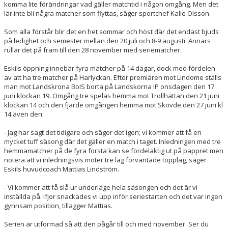
komma lite förändringar vad gäller matchtid i någon omgång. Men det
lär inte bli några matcher som flyttas, säger sportchef Kalle Olsson.
Som alla förstår blir det en het sommar och höst där det endast bjuds
på ledighet och semester mellan den 20 juli och 8-9 augusti. Annars
rullar det på fram till den 28 november med seriematcher.
Eskils öppning innebär fyra matcher på 14 dagar, dock med fördelen
av att ha tre matcher på Harlyckan. Efter premiären mot Lindome ställs
man mot Landskrona BoIS borta på Landskorna IP onsdagen den 17
juni klockan 19. Omgång tre spelas hemma mot Trollhättan den 21 juni
klockan 14 och den fjärde omgången hemma mot Skövde den 27 juni kl
14 även den.
- Jag har sagt det tidigare och säger det igen; vi kommer att få en
mycket tuff säsong där det gäller en match i taget. Inledningen med tre
hemmamatcher på de fyra första kan se fördelaktig ut på pappret men
notera att vi inledningsvis möter tre lag förväntade topplag, säger
Eskils huvudcoach Mattias Lindström.
- Vi kommer att få slå ur underläge hela säsongen och det är vi
inställda på. Ifjor snackades vi upp inför seriestarten och det var ingen
gynnsam position, tillägger Mattias.
Serien är utformad så att den pågår till och med november. Ser du