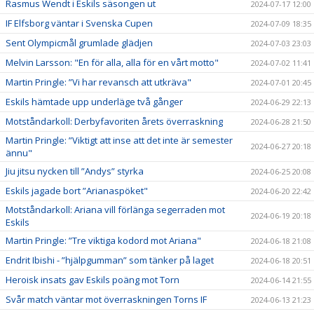
Rasmus Wendt i Eskils säsongen ut
2024-07-17 12:00
IF Elfsborg väntar i Svenska Cupen
2024-07-09 18:35
Sent Olympicmål grumlade glädjen
2024-07-03 23:03
Melvin Larsson: "En för alla, alla för en vårt motto"
2024-07-02 11:41
Martin Pringle: ”Vi har revansch att utkräva"
2024-07-01 20:45
Eskils hämtade upp underläge två gånger
2024-06-29 22:13
Motståndarkoll: Derbyfavoriten årets överraskning
2024-06-28 21:50
Martin Pringle: ”Viktigt att inse att det inte är semester
2024-06-27 20:18
ännu"
Jiu jitsu nycken till ”Andys” styrka
2024-06-25 20:08
Eskils jagade bort ”Arianaspöket"
2024-06-20 22:42
Motståndarkoll: Ariana vill förlänga segerraden mot
2024-06-19 20:18
Eskils
Martin Pringle: ”Tre viktiga kodord mot Ariana"
2024-06-18 21:08
Endrit Ibishi - ”hjälpgumman” som tänker på laget
2024-06-18 20:51
Heroisk insats gav Eskils poäng mot Torn
2024-06-14 21:55
Svår match väntar mot överraskningen Torns IF
2024-06-13 21:23