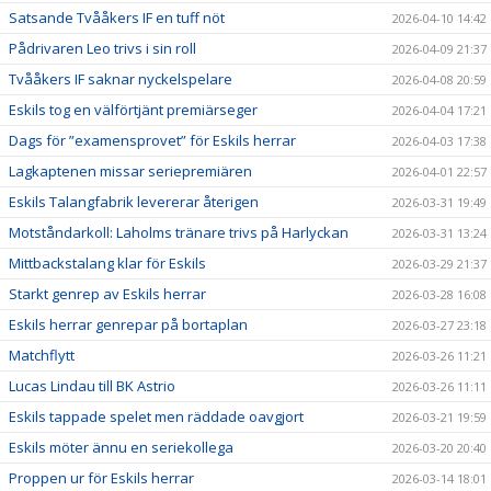
Satsande Tvååkers IF en tuff nöt
2026-04-10 14:42
Pådrivaren Leo trivs i sin roll
2026-04-09 21:37
Tvååkers IF saknar nyckelspelare
2026-04-08 20:59
Eskils tog en välförtjänt premiärseger
2026-04-04 17:21
Dags för ”examensprovet” för Eskils herrar
2026-04-03 17:38
Lagkaptenen missar seriepremiären
2026-04-01 22:57
Eskils Talangfabrik levererar återigen
2026-03-31 19:49
Motståndarkoll: Laholms tränare trivs på Harlyckan
2026-03-31 13:24
Mittbackstalang klar för Eskils
2026-03-29 21:37
Starkt genrep av Eskils herrar
2026-03-28 16:08
Eskils herrar genrepar på bortaplan
2026-03-27 23:18
Matchflytt
2026-03-26 11:21
Lucas Lindau till BK Astrio
2026-03-26 11:11
Eskils tappade spelet men räddade oavgjort
2026-03-21 19:59
Eskils möter ännu en seriekollega
2026-03-20 20:40
Proppen ur för Eskils herrar
2026-03-14 18:01