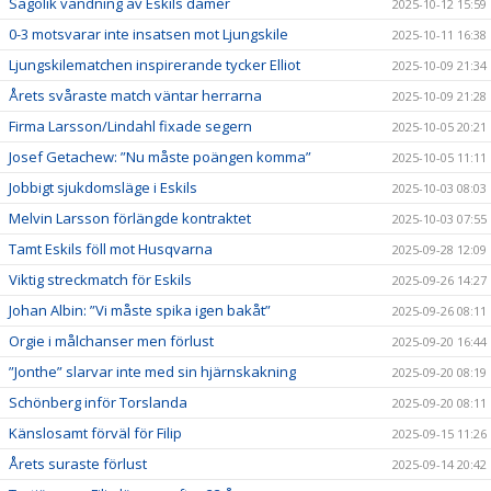
Sagolik vändning av Eskils damer
2025-10-12 15:59
0-3 motsvarar inte insatsen mot Ljungskile
2025-10-11 16:38
Ljungskilematchen inspirerande tycker Elliot
2025-10-09 21:34
Årets svåraste match väntar herrarna
2025-10-09 21:28
Firma Larsson/Lindahl fixade segern
2025-10-05 20:21
Josef Getachew: ”Nu måste poängen komma”
2025-10-05 11:11
Jobbigt sjukdomsläge i Eskils
2025-10-03 08:03
Melvin Larsson förlängde kontraktet
2025-10-03 07:55
Tamt Eskils föll mot Husqvarna
2025-09-28 12:09
Viktig streckmatch för Eskils
2025-09-26 14:27
Johan Albin: ”Vi måste spika igen bakåt”
2025-09-26 08:11
Orgie i målchanser men förlust
2025-09-20 16:44
”Jonthe” slarvar inte med sin hjärnskakning
2025-09-20 08:19
Schönberg inför Torslanda
2025-09-20 08:11
Känslosamt förväl för Filip
2025-09-15 11:26
Årets suraste förlust
2025-09-14 20:42