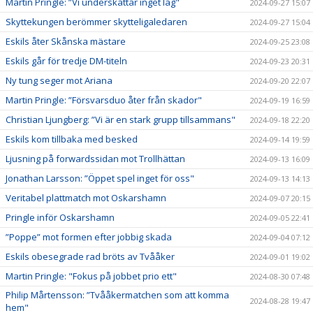
Martin Pringle: ”Vi underskattar inget lag"
2024-09-27 15:07
Skyttekungen berömmer skytteligaledaren
2024-09-27 15:04
Eskils åter Skånska mästare
2024-09-25 23:08
Eskils går för tredje DM-titeln
2024-09-23 20:31
Ny tung seger mot Ariana
2024-09-20 22:07
Martin Pringle: ”Försvarsduo åter från skador"
2024-09-19 16:59
Christian Ljungberg: ”Vi är en stark grupp tillsammans"
2024-09-18 22:20
Eskils kom tillbaka med besked
2024-09-14 19:59
Ljusning på forwardssidan mot Trollhättan
2024-09-13 16:09
Jonathan Larsson: ”Öppet spel inget för oss"
2024-09-13 14:13
Veritabel plattmatch mot Oskarshamn
2024-09-07 20:15
Pringle inför Oskarshamn
2024-09-05 22:41
”Poppe” mot formen efter jobbig skada
2024-09-04 07:12
Eskils obesegrade rad bröts av Tvååker
2024-09-01 19:02
Martin Pringle: "Fokus på jobbet prio ett"
2024-08-30 07:48
Philip Mårtensson: ”Tvååkermatchen som att komma
2024-08-28 19:47
hem"