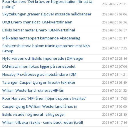
Roar Hansen: ”Det krävs en hög prestation för att ta
2026-08-07 21:31
poäng”
Skyttekungen grämer sig över missade målchanser
2026-08-07 09:06
Ungt Linero chanslöst i DM-kvartsfinalen
2026-08-06 08:36
Eskils herrar möter Linero i DM-kvartsfinal
2026-08-05 08:57
Målkalas mot tappert kämpande Akademilag
2026-07-25 20:17
Solskenshistoria bakom träningsmatchen mot NKA
2026-07-24 17:35
Group
Nyförvärven och Eskils imponerade i DM-seger
2026-07-22 23:16
DM-match men fokus ligger på seriespelet
2026-07-22 07:06
Nosaby IF svårbesegrad motståndare i DM
2026-07-21 14:21
Talangen Casper Ljung en kreativ tekniker
2026-07-21 08:19
William Westerlund rutinerat HIF-lån
2026-07-20 21:32
Roar Hansen: ”HIF-lånen höjer truppens kvalitet”
2026-07-13 17:03
Casper Ljung & William Westerlund lånas in
2026-07-13 09:00
Eskils visade hög moral i viktig seger
2026-07-01 23:10
William tillbaka i Eskils - come back redan ikväll
2026-07-01 17:16