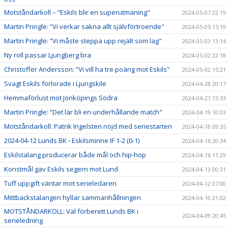
Motståndarkoll – ”Eskils blir en superutmaning"
2024-05-07 22:19
Martin Pringle: ”Vi verkar sakna allt självförtroende"
2024-05-05 15:19
Martin Pringle: ”Vi måste steppa upp rejält som lag"
2024-05-03 13:14
Ny roll passar Ljungberg bra
2024-05-02 22:18
Christoffer Andersson: ”Vi vill ha tre poäng mot Eskils"
2024-05-02 15:21
Svagt Eskils förlorade i Ljungskile
2024-04-28 20:17
Hemmaförlust mot Jönköpings Södra
2024-04-21 13:33
Martin Pringle: ”Det lär bli en underhållande match"
2024-04-19 10:03
Motståndarkoll: Patrik Ingelsten nöjd med seriestarten
2024-04-18 09:35
2024-04-12 Lunds BK - Eskilsminne IF 1-2 (0-1)
2024-04-16 20:34
Eskilstalang producerar både mål och hip-hop
2024-04-16 11:29
Konstmål gav Eskils segern mot Lund
2024-04-13 00:31
Tuff uppgift väntar mot serieledaren
2024-04-12 07:00
Mittbackstalangen hyllar sammanhållningen
2024-04-10 21:02
MOTSTÅNDARKOLL: Väl förberett Lunds BK i
2024-04-09 20:45
serieledning