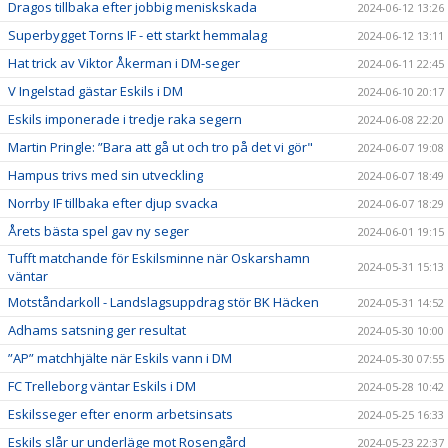
Dragos tillbaka efter jobbig meniskskada
2024-06-12 13:26
Superbygget Torns IF - ett starkt hemmalag
2024-06-12 13:11
Hat trick av Viktor Åkerman i DM-seger
2024-06-11 22:45
V Ingelstad gästar Eskils i DM
2024-06-10 20:17
Eskils imponerade i tredje raka segern
2024-06-08 22:20
Martin Pringle: ”Bara att gå ut och tro på det vi gör"
2024-06-07 19:08
Hampus trivs med sin utveckling
2024-06-07 18:49
Norrby IF tillbaka efter djup svacka
2024-06-07 18:29
Årets bästa spel gav ny seger
2024-06-01 19:15
Tufft matchande för Eskilsminne när Oskarshamn
2024-05-31 15:13
väntar
Motståndarkoll - Landslagsuppdrag stör BK Häcken
2024-05-31 14:52
Adhams satsning ger resultat
2024-05-30 10:00
”AP” matchhjälte när Eskils vann i DM
2024-05-30 07:55
FC Trelleborg väntar Eskils i DM
2024-05-28 10:42
Eskilsseger efter enorm arbetsinsats
2024-05-25 16:33
Eskils slår ur underläge mot Rosengård
2024-05-23 22:37