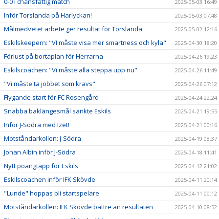
0-0 i chansfattig match
2025-05-03 16:49
Inför Torslanda på Harlyckan!
2025-05-03 07:48
Målmedvetet arbete ger resultat för Torslanda
2025-05-02 12:16
Eskilskeepern: "VI måste visa mer smartness och kyla"
2025-04-30 18:20
Förlust på bortaplan för Herrarna
2025-04-26 19:23
Eskilscoachen: "Vi måste alla steppa upp nu"
2025-04-26 11:49
"Vi måste ta jobbet som krävs"
2025-04-26 07:12
Flygande start för FC Rosengård
2025-04-24 22:24
Snabba baklängesmål sänkte Eskils
2025-04-21 19:55
Inför J-Södra med Izet!
2025-04-21 00:16
Motståndarkollen: J-Södra
2025-04-19 08:37
Johan Albin inför J-Södra
2025-04-18 11:41
Nytt poängtapp för Eskils
2025-04-12 21:02
Eskilscoachen inför IFK Skövde
2025-04-11 20:14
"Lunde" hoppas bli startspelare
2025-04-11 00:12
Motståndarkollen: IFK Skövde bättre än resultaten
2025-04-10 08:52