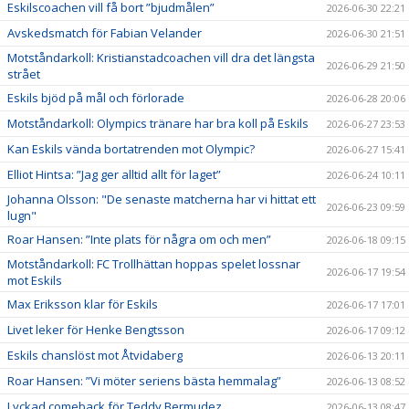
Eskilscoachen vill få bort ”bjudmålen”
2026-06-30 22:21
Avskedsmatch för Fabian Velander
2026-06-30 21:51
Motståndarkoll: Kristianstadcoachen vill dra det längsta
2026-06-29 21:50
strået
Eskils bjöd på mål och förlorade
2026-06-28 20:06
Motståndarkoll: Olympics tränare har bra koll på Eskils
2026-06-27 23:53
Kan Eskils vända bortatrenden mot Olympic?
2026-06-27 15:41
Elliot Hintsa: ”Jag ger alltid allt för laget”
2026-06-24 10:11
Johanna Olsson: "De senaste matcherna har vi hittat ett
2026-06-23 09:59
lugn"
Roar Hansen: ”Inte plats för några om och men”
2026-06-18 09:15
Motståndarkoll: FC Trollhättan hoppas spelet lossnar
2026-06-17 19:54
mot Eskils
Max Eriksson klar för Eskils
2026-06-17 17:01
Livet leker för Henke Bengtsson
2026-06-17 09:12
Eskils chanslöst mot Åtvidaberg
2026-06-13 20:11
Roar Hansen: ”Vi möter seriens bästa hemmalag”
2026-06-13 08:52
Lyckad comeback för Teddy Bermudez
2026-06-13 08:47