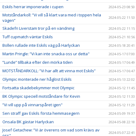
Eskils herrar imponerade i cupen
2024-05-23 08:50
Motståndarkoll: ”Vi vill så klart vara med i toppen hela
2024-05-22 11:53
vägen”
Skadefri Liverstam tror på en vändning
2024-05-22 11:15
Tuff cupmatch väntar Eskils
2024-05-21 10:56
Bollen rullade inte Eskils väg på Harlyckan
2024-05-18 20:41
Martin Pringle: ”Vi kan inte snacka oss ur detta"
2024-05-17 07:00
”Lunde” tillbaka efter den mörka tiden
2024-05-17 06:49
MOTSTÅNDARKOLL: ”Vi har allt att vinna mot Eskils”
2024-05-17 06:47
Olympic monterade ner håglöst Eskils
2024-05-13 22:02
Fortsatta skadebekymmer mot Olympic
2024-05-12 11:45
BK Olympic speciell motståndare för Kevin
2024-05-12 11:33
”Vi vill upp på vinnarspåret igen"
2024-05-12 11:29
Sen straff gav Eskils första hemmasegern
2024-05-09 19:37
Onsala BK gästar Harlyckan
2024-05-08 22:18
Josef Getachew: ”Vi är överens om vad som krävs av
2024-05-07 22:41
oss"