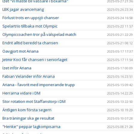
Izet "Vi måste bli vassare i boxarna"
2025-05-27 21:36
LBK jagar avancemang
2025-05-26 23:34
Förlust trots en uppsjö chanser
2025-05-24 16:58
Spelartrio tillbaka mot Olympic
2025-05-23 11:57
Olympiccoachen tror på välspelad match
2025-05-21 22:29
Endrit alltid beredd ta chansen
2025-05-21 08:12
Oavgjort mot Ariana
2025-05-17 17:37
Jetmir Koci får chansen i seniorlaget
2025-05-17 11:54
Izet inför Ariana
2025-05-17 00:09
Fabian Velander inför Ariana
2025-05-16 23:51
Ariana - favorit med imponerande trupp
2025-05-15 09:42
Herrarna vidare i DM
2025-05-14 22:29
Stor rotation mot Staffanstorp i DM
2025-05-13 22:50
Äntligen kom första segern
2025-05-10 19:29
Bra träningar ska ge resultat
2025-05-10 07:28
"Henke" peppar lagkompisarna
2025-05-08 21:28