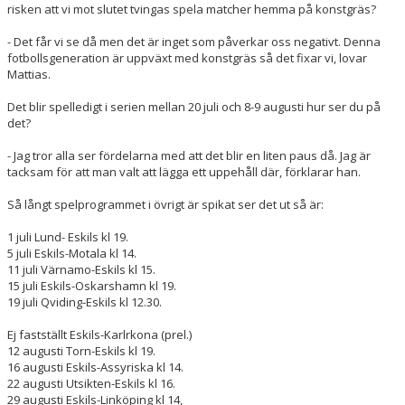
risken att vi mot slutet tvingas spela matcher hemma på konstgräs?
- Det får vi se då men det är inget som påverkar oss negativt. Denna
fotbollsgeneration är uppväxt med konstgräs så det fixar vi, lovar
Mattias.
Det blir spelledigt i serien mellan 20 juli och 8-9 augusti hur ser du på
det?
- Jag tror alla ser fördelarna med att det blir en liten paus då. Jag är
tacksam för att man valt att lägga ett uppehåll där, förklarar han.
Så långt spelprogrammet i övrigt är spikat ser det ut så är:
1 juli Lund- Eskils kl 19.
5 juli Eskils-Motala kl 14.
11 juli Värnamo-Eskils kl 15.
15 juli Eskils-Oskarshamn kl 19.
19 juli Qviding-Eskils kl 12.30.
Ej fastställt Eskils-Karlrkona (prel.)
12 augusti Torn-Eskils kl 19.
16 augusti Eskils-Assyriska kl 14.
22 augusti Utsikten-Eskils kl 16.
29 augusti Eskils-Linköping kl 14,