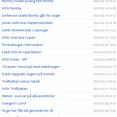
Norrby fixade poäng mot Norrby
2025-06-14 20:32
Inför Norrby
2025-06-14 10:49
Defensivt starkt Norrby går för seger
2025-06-13 07:57
Johan stolt över kaptensbindeln
2025-06-12 23:18
Eskils dominerade i cupseger
2025-06-10 21:22
Inför Svenska Cupen
2025-06-10 17:20
Förändringar i Herrstaben
2025-06-09 14:00
Eskils fick en rejäl lektion
2025-06-06 22:30
Inför Eskils - ÄFF
2025-06-06 08:00
”Granen” missnöjd med utdelningen
2025-06-05 22:19
Eskils tappade segern på övertid
2025-06-01 21:25
Trollhättan satsar lokalt
2025-06-01 08:59
Inför Trollhättan
2025-05-31 15:55
Melvin - passar på alla positioner
2025-05-30 20:51
Oavgjort i Lund
2025-05-28 23:20
Hugo har fått sitt genombrott i år
2025-05-28 07:40