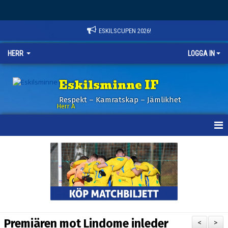
ESKILSCUPEN 2026!
HERR
LOGGA IN
Eskilsminne IF
Respekt – Kamratskap – Jämlikhet
Herr A
HEM
KALENDER
NYHETER
TRUPPEN
Premiären mot Lindome inleder
<
>