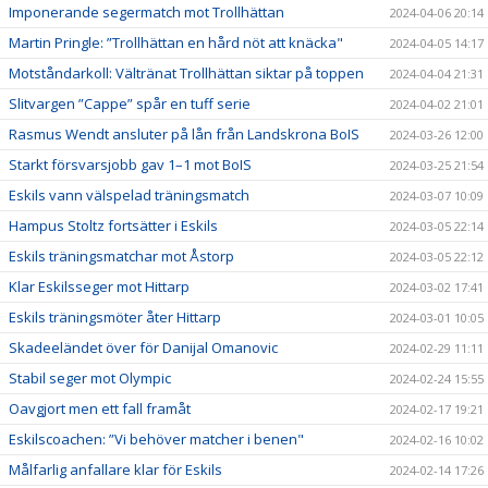
Imponerande segermatch mot Trollhättan
2024-04-06 20:14
Martin Pringle: ”Trollhättan en hård nöt att knäcka"
2024-04-05 14:17
Motståndarkoll: Vältränat Trollhättan siktar på toppen
2024-04-04 21:31
Slitvargen ”Cappe” spår en tuff serie
2024-04-02 21:01
Rasmus Wendt ansluter på lån från Landskrona BoIS
2024-03-26 12:00
Starkt försvarsjobb gav 1–1 mot BoIS
2024-03-25 21:54
Eskils vann välspelad träningsmatch
2024-03-07 10:09
Hampus Stoltz fortsätter i Eskils
2024-03-05 22:14
Eskils träningsmatchar mot Åstorp
2024-03-05 22:12
Klar Eskilsseger mot Hittarp
2024-03-02 17:41
Eskils träningsmöter åter Hittarp
2024-03-01 10:05
Skadeeländet över för Danijal Omanovic
2024-02-29 11:11
Stabil seger mot Olympic
2024-02-24 15:55
Oavgjort men ett fall framåt
2024-02-17 19:21
Eskilscoachen: ”Vi behöver matcher i benen"
2024-02-16 10:02
Målfarlig anfallare klar för Eskils
2024-02-14 17:26