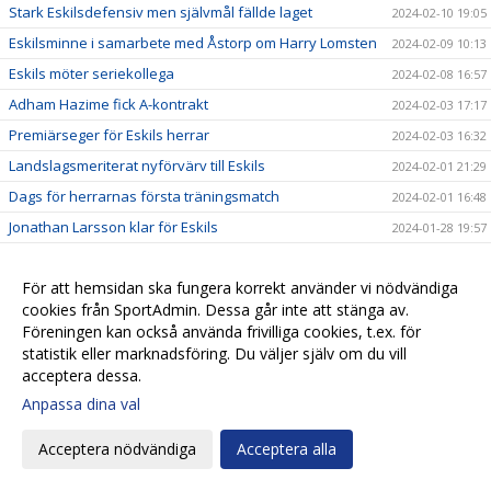
Stark Eskilsdefensiv men självmål fällde laget
2024-02-10 19:05
Eskilsminne i samarbete med Åstorp om Harry Lomsten
2024-02-09 10:13
Eskils möter seriekollega
2024-02-08 16:57
Adham Hazime fick A-kontrakt
2024-02-03 17:17
Premiärseger för Eskils herrar
2024-02-03 16:32
Landslagsmeriterat nyförvärv till Eskils
2024-02-01 21:29
Dags för herrarnas första träningsmatch
2024-02-01 16:48
Jonathan Larsson klar för Eskils
2024-01-28 19:57
Herrarna inledde med ett ”lagom” pass
2024-01-11 22:06
För att hemsidan ska fungera korrekt använder vi nödvändiga
Gustav fortsätter som fysio
2024-01-10 16:58
cookies från SportAdmin. Dessa går inte att stänga av.
Eskilslagen genrepar mot BoIS och Husqvarna
2024-01-09 23:32
Föreningen kan också använda frivilliga cookies, t.ex. för
Mittbackstalangen kvar i moderklubben
2024-01-09 15:43
statistik eller marknadsföring. Du väljer själv om du vill
acceptera dessa.
”Dragge” skrev nytt kontrakt
2024-01-09 11:05
Anpassa dina val
Anders Schönberg kvar som assisterande i Herr
2024-01-07 18:51
Eskilsseger och nu väntar Illyrien
2024-01-06 20:27
Acceptera nödvändiga
Acceptera alla
Kan Eskils försvara Saluttiteln?
2024-01-03 18:40