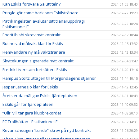
Kan Eskils försvara Saluttiteln?
2024-01-03 18:40
Pringle gör come back som Eskilstränare
2023-12-22 19:29
Patrik Ingelsten avslutar sitt tränaruppdrag i
2023-12-22 18:24
Eskilsminne IF
Endrit Ibishi skrev nytt kontrakt
2023-12-17 18:44
Rutinerad målvakt klar för Eskils
2023-12-15 17:32
Hemvändare ny målvaktstränare
2023-12-13 13:34
Skyttekungen signerade nytt kontrakt
2023-12-04 21:47
Fredrik Liverstam fortsätter i Eskils
2023-11-20 17:16
Hampus Stoltz uttagen till Morgondagens stjärnor
2023-11-14 10:15
Jesper Lernesjö klar för Eskils
2023-11-12 12:45
Årets enda mål gav Eskils fjärdeplatsen
2023-11-11 18:43
Eskils går för fjärdeplatsen
2023-11-10 09:32
”Olli” vill tangera klubbrekordet
2023-11-08 20:10
FC Trollhättan - Eskilsminne IF
2023-11-07 14:31
Revanschsugen ”Lunde” skrev på nytt kontrakt
2023-11-06 20:29
Johan Albin uttagen till Morgondagens stjärnor