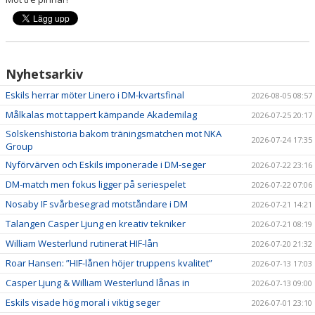
Nyhetsarkiv
Eskils herrar möter Linero i DM-kvartsfinal
2026-08-05 08:57
Målkalas mot tappert kämpande Akademilag
2026-07-25 20:17
Solskenshistoria bakom träningsmatchen mot NKA
2026-07-24 17:35
Group
Nyförvärven och Eskils imponerade i DM-seger
2026-07-22 23:16
DM-match men fokus ligger på seriespelet
2026-07-22 07:06
Nosaby IF svårbesegrad motståndare i DM
2026-07-21 14:21
Talangen Casper Ljung en kreativ tekniker
2026-07-21 08:19
William Westerlund rutinerat HIF-lån
2026-07-20 21:32
Roar Hansen: ”HIF-lånen höjer truppens kvalitet”
2026-07-13 17:03
Casper Ljung & William Westerlund lånas in
2026-07-13 09:00
Eskils visade hög moral i viktig seger
2026-07-01 23:10