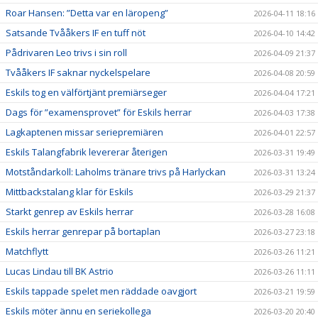
Roar Hansen: ”Detta var en läropeng”
2026-04-11 18:16
Satsande Tvååkers IF en tuff nöt
2026-04-10 14:42
Pådrivaren Leo trivs i sin roll
2026-04-09 21:37
Tvååkers IF saknar nyckelspelare
2026-04-08 20:59
Eskils tog en välförtjänt premiärseger
2026-04-04 17:21
Dags för ”examensprovet” för Eskils herrar
2026-04-03 17:38
Lagkaptenen missar seriepremiären
2026-04-01 22:57
Eskils Talangfabrik levererar återigen
2026-03-31 19:49
Motståndarkoll: Laholms tränare trivs på Harlyckan
2026-03-31 13:24
Mittbackstalang klar för Eskils
2026-03-29 21:37
Starkt genrep av Eskils herrar
2026-03-28 16:08
Eskils herrar genrepar på bortaplan
2026-03-27 23:18
Matchflytt
2026-03-26 11:21
Lucas Lindau till BK Astrio
2026-03-26 11:11
Eskils tappade spelet men räddade oavgjort
2026-03-21 19:59
Eskils möter ännu en seriekollega
2026-03-20 20:40