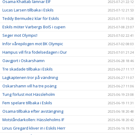
Osama Khattab lämnar EIF
2025-07-21 22:12
Lucas Larsen tillbaka i Eskils
2025-07-12 21:53
Teddy Bermudez klar för Eskils
2025-07-11 15:28
Eskils möter Varbergs BoIS i cupen
2025-07-08 23:07
Seger mot Olympic!
2025-07-02 22:41
Inför vårepilogen mot BK Olympic
2025-07-02 08:03
Hampus vill fira födelsedagen i Dur
2025-07-01 21:24
Oavgjort i Oskarshamn
2025-06-28 18:46
Tre skadade tillbaka i Eskils
2025-06-27 11:17
Lagkaptenen tror på vändning
2025-06-27 11:07
Oskarshamn vill ha tre poäng
2025-06-27 11:06
Tung förlust mot Hässleholm
2025-06-19 23:08
Fem spelare tillbaka i Eskils
2025-06-19 11:31
Osama tillbaka efter avstängning
2025-06-18 20:48
Motståndarkollen: Hässleholms IF
2025-06-18 20:42
Linus Gregard kliver in i Eskils Herr
2025-06-16 19:55