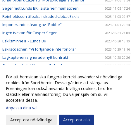
2023-11-06 17:54
Seger mot Lunds BK i sista hemmamatchen
2023-11-05 17:24
Reinholdsson tillbaka i skadedrabbat Eskils
2023-11-03 09:57
Imponerande säsong av ”Bobbe"
2023-11-01 20:54
Ingen tvekan för Casper Seger
2023-10-31 21:00
Eskilsminne IF - Lunds BK
2023-10-30 13:10
Eskilscoachen: ”Vi förtjänade inte förlora"
2023-10-29 19:16
Lagkaptenen signerade nytt kontrakt
2023-10-28 20:26
Omtumlande tid för Lucas Ohlander
2023-10-27 12:05
Eskilscoachen: ”Hoppas räta ut frågetecken"
2023-10-26 22:58
För att hemsidan ska fungera korrekt använder vi nödvändiga
Josef Getachew fortsätter i Eskils
2023-10-25 09:50
cookies från SportAdmin. Dessa går inte att stänga av.
Föreningen kan också använda frivilliga cookies, t.ex. för
Falkenbergs FF - Eskilsminne IF
2023-10-23 12:30
statistik eller marknadsföring. Du väljer själv om du vill
Ineffektivt Eskils föll igen
2023-10-21 21:30
acceptera dessa.
Eskilscoachen varnar för Ahlafors motivation
2023-10-20 11:36
Anpassa dina val
Lamin Sarr: ”Nyttigt för mig att spela i Eskils"
2023-10-18 22:21
Acceptera nödvändiga
Acceptera alla
Eskilsminne IF - Ahlafors IF
2023-10-16 15:18
Eskils bröt förlustsviten