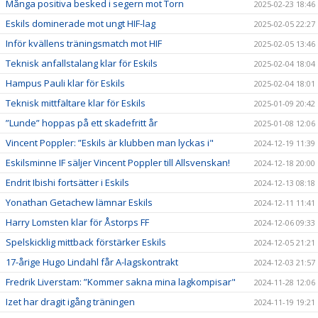
Många positiva besked i segern mot Torn
2025-02-23 18:46
Eskils dominerade mot ungt HIF-lag
2025-02-05 22:27
Inför kvällens träningsmatch mot HIF
2025-02-05 13:46
Teknisk anfallstalang klar för Eskils
2025-02-04 18:04
Hampus Pauli klar för Eskils
2025-02-04 18:01
Teknisk mittfältare klar för Eskils
2025-01-09 20:42
”Lunde” hoppas på ett skadefritt år
2025-01-08 12:06
Vincent Poppler: ”Eskils är klubben man lyckas i"
2024-12-19 11:39
Eskilsminne IF säljer Vincent Poppler till Allsvenskan!
2024-12-18 20:00
Endrit Ibishi fortsätter i Eskils
2024-12-13 08:18
Yonathan Getachew lämnar Eskils
2024-12-11 11:41
Harry Lomsten klar för Åstorps FF
2024-12-06 09:33
Spelskicklig mittback förstärker Eskils
2024-12-05 21:21
17-årige Hugo Lindahl får A-lagskontrakt
2024-12-03 21:57
Fredrik Liverstam: ”Kommer sakna mina lagkompisar"
2024-11-28 12:06
Izet har dragit igång träningen
2024-11-19 19:21