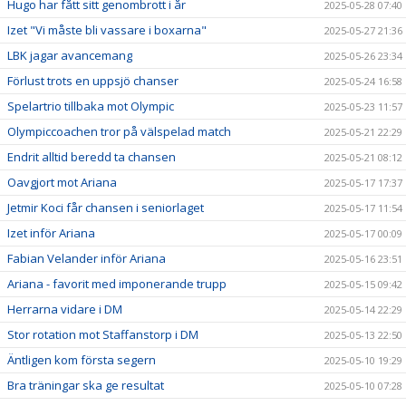
Hugo har fått sitt genombrott i år
2025-05-28 07:40
Izet "Vi måste bli vassare i boxarna"
2025-05-27 21:36
LBK jagar avancemang
2025-05-26 23:34
Förlust trots en uppsjö chanser
2025-05-24 16:58
Spelartrio tillbaka mot Olympic
2025-05-23 11:57
Olympiccoachen tror på välspelad match
2025-05-21 22:29
Endrit alltid beredd ta chansen
2025-05-21 08:12
Oavgjort mot Ariana
2025-05-17 17:37
Jetmir Koci får chansen i seniorlaget
2025-05-17 11:54
Izet inför Ariana
2025-05-17 00:09
Fabian Velander inför Ariana
2025-05-16 23:51
Ariana - favorit med imponerande trupp
2025-05-15 09:42
Herrarna vidare i DM
2025-05-14 22:29
Stor rotation mot Staffanstorp i DM
2025-05-13 22:50
Äntligen kom första segern
2025-05-10 19:29
Bra träningar ska ge resultat
2025-05-10 07:28