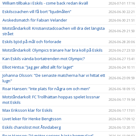
William tillbaka i Eskils - come back redan ikväll
2026-07-01 17:16
Eskilscoachen vill få bort ”bjudmålen”
2026-06-30 22:21
Avskedsmatch för Fabian Velander
2026-06-30 21:51
Motståndarkoll: Kristianstadcoachen vill dra det längsta
2026-06-29 21:50
strået
Eskils bjöd på mål och förlorade
2026-06-28 20:06
Motståndarkoll: Olympics tränare har bra koll på Eskils
2026-06-27 23:53
Kan Eskils vända bortatrenden mot Olympic?
2026-06-27 15:41
Elliot Hintsa: ”Jag ger alltid allt för laget”
2026-06-24 10:11
Johanna Olsson: "De senaste matcherna har vi hittat ett
2026-06-23 09:59
lugn"
Roar Hansen: ”Inte plats för några om och men”
2026-06-18 09:15
Motståndarkoll: FC Trollhättan hoppas spelet lossnar
2026-06-17 19:54
mot Eskils
Max Eriksson klar för Eskils
2026-06-17 17:01
Livet leker för Henke Bengtsson
2026-06-17 09:12
Eskils chanslöst mot Åtvidaberg
2026-06-13 20:11
Roar Hansen: ”Vi möter seriens bästa hemmalag”
2026-06-13 08:52