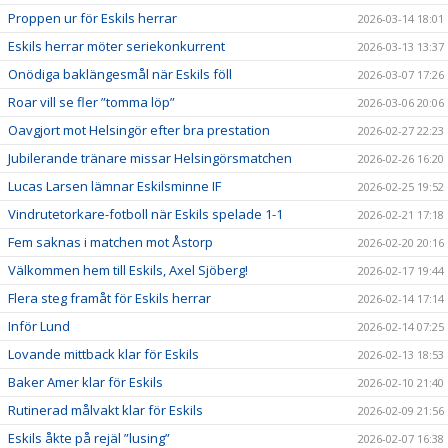
Proppen ur för Eskils herrar
2026-03-14 18:01
Eskils herrar möter seriekonkurrent
2026-03-13 13:37
Onödiga baklängesmål när Eskils föll
2026-03-07 17:26
Roar vill se fler ”tomma löp”
2026-03-06 20:06
Oavgjort mot Helsingör efter bra prestation
2026-02-27 22:23
Jubilerande tränare missar Helsingörsmatchen
2026-02-26 16:20
Lucas Larsen lämnar Eskilsminne IF
2026-02-25 19:52
Vindrutetorkare-fotboll när Eskils spelade 1-1
2026-02-21 17:18
Fem saknas i matchen mot Åstorp
2026-02-20 20:16
Välkommen hem till Eskils, Axel Sjöberg!
2026-02-17 19:44
Flera steg framåt för Eskils herrar
2026-02-14 17:14
Inför Lund
2026-02-14 07:25
Lovande mittback klar för Eskils
2026-02-13 18:53
Baker Amer klar för Eskils
2026-02-10 21:40
Rutinerad målvakt klar för Eskils
2026-02-09 21:56
Eskils åkte på rejäl ”lusing”
2026-02-07 16:38