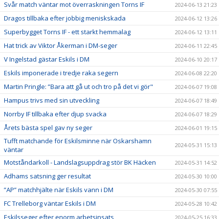
Svår match väntar mot överraskningen Torns IF
2024-06-13 21:23
Dragos tillbaka efter jobbig meniskskada
2024-06-12 13:26
Superbygget Torns IF - ett starkt hemmalag
2024-06-12 13:11
Hat trick av Viktor Åkerman i DM-seger
2024-06-11 22:45
V Ingelstad gästar Eskils i DM
2024-06-10 20:17
Eskils imponerade i tredje raka segern
2024-06-08 22:20
Martin Pringle: ”Bara att gå ut och tro på det vi gör"
2024-06-07 19:08
Hampus trivs med sin utveckling
2024-06-07 18:49
Norrby IF tillbaka efter djup svacka
2024-06-07 18:29
Årets bästa spel gav ny seger
2024-06-01 19:15
Tufft matchande för Eskilsminne när Oskarshamn
2024-05-31 15:13
väntar
Motståndarkoll - Landslagsuppdrag stör BK Häcken
2024-05-31 14:52
Adhams satsning ger resultat
2024-05-30 10:00
”AP” matchhjälte när Eskils vann i DM
2024-05-30 07:55
FC Trelleborg väntar Eskils i DM
2024-05-28 10:42
Eskilsseger efter enorm arbetsinsats
2024-05-25 16:33