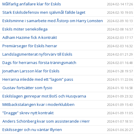
Målfarlig anfallare klar för Eskils
2024-02-14 17:26
Stark Eskilsdefensiv men självmål fällde laget
2024-02-10 19:05
Eskilsminne i samarbete med Åstorp om Harry Lomsten
2024-02-09 10:13
Eskils möter seriekollega
2024-02-08 16:57
Adham Hazime fick A-kontrakt
2024-02-03 17:17
Premiärseger för Eskils herrar
2024-02-03 16:32
Landslagsmeriterat nyförvärv till Eskils
2024-02-01 21:29
Dags för herrarnas första träningsmatch
2024-02-01 16:48
Jonathan Larsson klar för Eskils
2024-01-28 19:57
Herrarna inledde med ett ”lagom” pass
2024-01-11 22:06
Gustav fortsätter som fysio
2024-01-10 16:58
Eskilslagen genrepar mot BoIS och Husqvarna
2024-01-09 23:32
Mittbackstalangen kvar i moderklubben
2024-01-09 15:43
”Dragge” skrev nytt kontrakt
2024-01-09 11:05
Anders Schönberg kvar som assisterande i Herr
2024-01-07 18:51
Eskilsseger och nu väntar Illyrien
2024-01-06 20:27