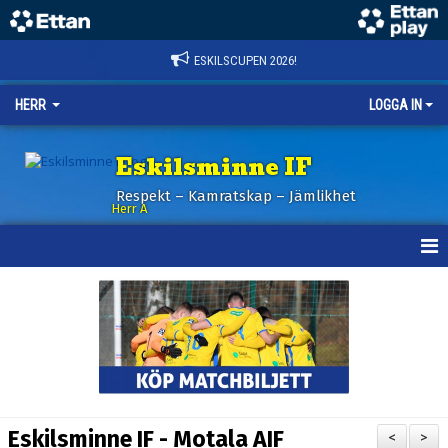
ESKILSCUPEN 2026!
HERR
LOGGA IN
Eskilsminne IF
Respekt – Kamratskap – Jämlikhet
Herr A
HEM
KALENDER
NYHETER
TRUPPEN
Eskilsminne IF - Motala AIF
<
>