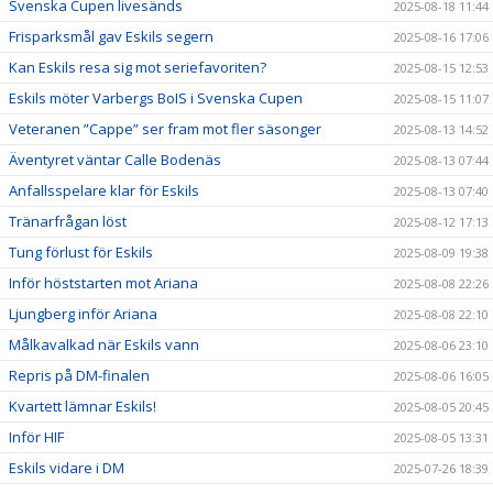
Svenska Cupen livesänds
2025-08-18 11:44
Frisparksmål gav Eskils segern
2025-08-16 17:06
Kan Eskils resa sig mot seriefavoriten?
2025-08-15 12:53
Eskils möter Varbergs BoIS i Svenska Cupen
2025-08-15 11:07
Veteranen ”Cappe” ser fram mot fler säsonger
2025-08-13 14:52
Äventyret väntar Calle Bodenäs
2025-08-13 07:44
Anfallsspelare klar för Eskils
2025-08-13 07:40
Tränarfrågan löst
2025-08-12 17:13
Tung förlust för Eskils
2025-08-09 19:38
Inför höststarten mot Ariana
2025-08-08 22:26
Ljungberg inför Ariana
2025-08-08 22:10
Målkavalkad när Eskils vann
2025-08-06 23:10
Repris på DM-finalen
2025-08-06 16:05
Kvartett lämnar Eskils!
2025-08-05 20:45
Inför HIF
2025-08-05 13:31
Eskils vidare i DM
2025-07-26 18:39