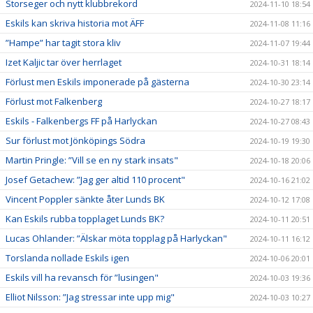
Storseger och nytt klubbrekord
2024-11-10 18:54
Eskils kan skriva historia mot ÄFF
2024-11-08 11:16
”Hampe” har tagit stora kliv
2024-11-07 19:44
Izet Kaljic tar över herrlaget
2024-10-31 18:14
Förlust men Eskils imponerade på gästerna
2024-10-30 23:14
Förlust mot Falkenberg
2024-10-27 18:17
Eskils - Falkenbergs FF på Harlyckan
2024-10-27 08:43
Sur förlust mot Jönköpings Södra
2024-10-19 19:30
Martin Pringle: ”Vill se en ny stark insats"
2024-10-18 20:06
Josef Getachew: ”Jag ger altid 110 procent"
2024-10-16 21:02
Vincent Poppler sänkte åter Lunds BK
2024-10-12 17:08
Kan Eskils rubba topplaget Lunds BK?
2024-10-11 20:51
Lucas Ohlander: ”Älskar möta topplag på Harlyckan"
2024-10-11 16:12
Torslanda nollade Eskils igen
2024-10-06 20:01
Eskils vill ha revansch för ”lusingen"
2024-10-03 19:36
Elliot Nilsson: ”Jag stressar inte upp mig"
2024-10-03 10:27