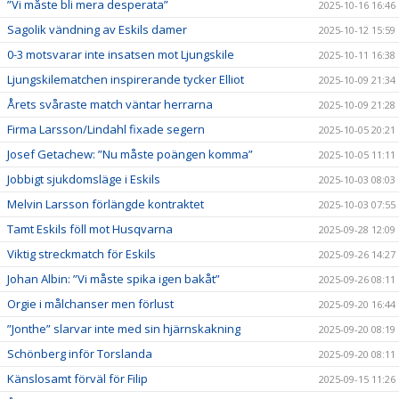
”Vi måste bli mera desperata”
2025-10-16 16:46
Sagolik vändning av Eskils damer
2025-10-12 15:59
0-3 motsvarar inte insatsen mot Ljungskile
2025-10-11 16:38
Ljungskilematchen inspirerande tycker Elliot
2025-10-09 21:34
Årets svåraste match väntar herrarna
2025-10-09 21:28
Firma Larsson/Lindahl fixade segern
2025-10-05 20:21
Josef Getachew: ”Nu måste poängen komma”
2025-10-05 11:11
Jobbigt sjukdomsläge i Eskils
2025-10-03 08:03
Melvin Larsson förlängde kontraktet
2025-10-03 07:55
Tamt Eskils föll mot Husqvarna
2025-09-28 12:09
Viktig streckmatch för Eskils
2025-09-26 14:27
Johan Albin: ”Vi måste spika igen bakåt”
2025-09-26 08:11
Orgie i målchanser men förlust
2025-09-20 16:44
”Jonthe” slarvar inte med sin hjärnskakning
2025-09-20 08:19
Schönberg inför Torslanda
2025-09-20 08:11
Känslosamt förväl för Filip
2025-09-15 11:26