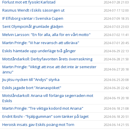
Förlust mot ett fysiskt Karlstad
2024-07-28 21:03
Rasmus Wendt i Eskils säsongen ut
2024-07-17 12:00
IF Elfsborg väntar i Svenska Cupen
2024-07-09 18:35
Sent Olympicmål grumlade glädjen
2024-07-03 23:03
Melvin Larsson: "En för alla, alla för en vårt motto"
2024-07-02 11:41
Martin Pringle: ”Vi har revansch att utkräva"
2024-07-01 20:45
Eskils hämtade upp underläge två gånger
2024-06-29 22:13
Motståndarkoll: Derbyfavoriten årets överraskning
2024-06-28 21:50
Martin Pringle: ”Viktigt att inse att det inte är semester
2024-06-27 20:18
ännu"
Jiu jitsu nycken till ”Andys” styrka
2024-06-25 20:08
Eskils jagade bort ”Arianaspöket"
2024-06-20 22:42
Motståndarkoll: Ariana vill förlänga segerraden mot
2024-06-19 20:18
Eskils
Martin Pringle: ”Tre viktiga kodord mot Ariana"
2024-06-18 21:08
Endrit Ibishi - ”hjälpgumman” som tänker på laget
2024-06-18 20:51
Heroisk insats gav Eskils poäng mot Torn
2024-06-14 21:55