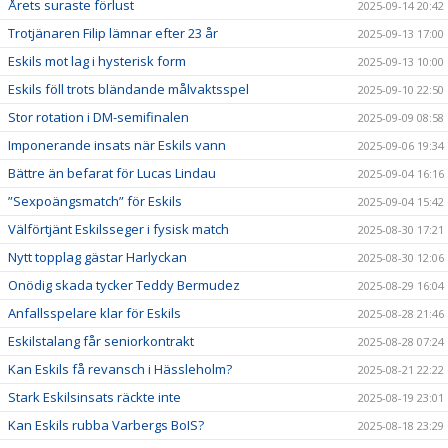
Årets suraste förlust
2025-09-14 20:42
Trotjänaren Filip lämnar efter 23 år
2025-09-13 17:00
Eskils mot lag i hysterisk form
2025-09-13 10:00
Eskils föll trots bländande målvaktsspel
2025-09-10 22:50
Stor rotation i DM-semifinalen
2025-09-09 08:58
Imponerande insats när Eskils vann
2025-09-06 19:34
Bättre än befarat för Lucas Lindau
2025-09-04 16:16
”Sexpoängsmatch” för Eskils
2025-09-04 15:42
Välförtjänt Eskilsseger i fysisk match
2025-08-30 17:21
Nytt topplag gästar Harlyckan
2025-08-30 12:06
Onödig skada tycker Teddy Bermudez
2025-08-29 16:04
Anfallsspelare klar för Eskils
2025-08-28 21:46
Eskilstalang får seniorkontrakt
2025-08-28 07:24
Kan Eskils få revansch i Hässleholm?
2025-08-21 22:22
Stark Eskilsinsats räckte inte
2025-08-19 23:01
Kan Eskils rubba Varbergs BoIS?
2025-08-18 23:29