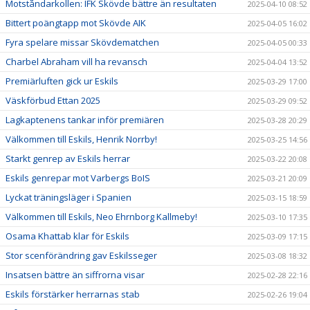
Motståndarkollen: IFK Skövde bättre än resultaten
2025-04-10 08:52
Bittert poängtapp mot Skövde AIK
2025-04-05 16:02
Fyra spelare missar Skövdematchen
2025-04-05 00:33
Charbel Abraham vill ha revansch
2025-04-04 13:52
Premiärluften gick ur Eskils
2025-03-29 17:00
Väskförbud Ettan 2025
2025-03-29 09:52
Lagkaptenens tankar inför premiären
2025-03-28 20:29
Välkommen till Eskils, Henrik Norrby!
2025-03-25 14:56
Starkt genrep av Eskils herrar
2025-03-22 20:08
Eskils genrepar mot Varbergs BoIS
2025-03-21 20:09
Lyckat träningsläger i Spanien
2025-03-15 18:59
Välkommen till Eskils, Neo Ehrnborg Kallmeby!
2025-03-10 17:35
Osama Khattab klar för Eskils
2025-03-09 17:15
Stor scenförändring gav Eskilsseger
2025-03-08 18:32
Insatsen bättre än siffrorna visar
2025-02-28 22:16
Eskils förstärker herrarnas stab
2025-02-26 19:04