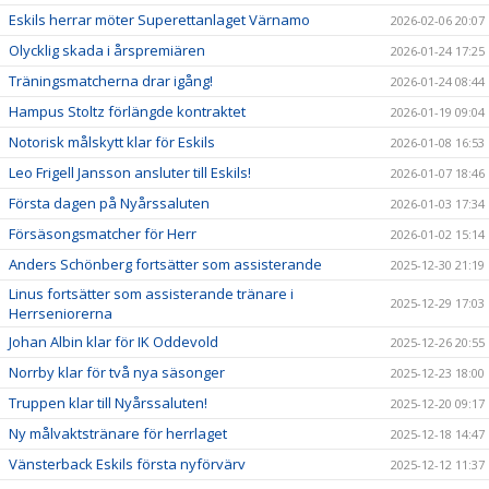
Eskils herrar möter Superettanlaget Värnamo
2026-02-06 20:07
Olycklig skada i årspremiären
2026-01-24 17:25
Träningsmatcherna drar igång!
2026-01-24 08:44
Hampus Stoltz förlängde kontraktet
2026-01-19 09:04
Notorisk målskytt klar för Eskils
2026-01-08 16:53
Leo Frigell Jansson ansluter till Eskils!
2026-01-07 18:46
Första dagen på Nyårssaluten
2026-01-03 17:34
Försäsongsmatcher för Herr
2026-01-02 15:14
Anders Schönberg fortsätter som assisterande
2025-12-30 21:19
Linus fortsätter som assisterande tränare i
2025-12-29 17:03
Herrseniorerna
Johan Albin klar för IK Oddevold
2025-12-26 20:55
Norrby klar för två nya säsonger
2025-12-23 18:00
Truppen klar till Nyårssaluten!
2025-12-20 09:17
Ny målvaktstränare för herrlaget
2025-12-18 14:47
Vänsterback Eskils första nyförvärv
2025-12-12 11:37