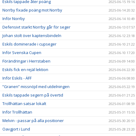
Eskils tappade åter poäng
2025-06-15 19:16
Norrby fixade poäng mot Norrby
2025-06-14 20:32
Inför Norrby
2025-06-14 10:49
Defensivt starkt Norrby går för seger
2025-06-13 07:57
Johan stolt över kaptensbindeln
2025-06-12 23:18
Eskils dominerade i cupseger
2025-06-10 21:22
Inför Svenska Cupen
2025-06-10 17:20
Förändringar i Herrstaben
2025-06-09 14:00
Eskils fick en rejäl lektion
2025-06-06 22:30
Inför Eskils - ÄFF
2025-06-06 08:00
”Granen” missnöjd med utdelningen
2025-06-05 22:19
Eskils tappade segern på övertid
2025-06-01 21:25
Trollhättan satsar lokalt
2025-06-01 08:59
Inför Trollhättan
2025-05-31 15:55
Melvin - passar på alla positioner
2025-05-30 20:51
Oavgjort i Lund
2025-05-28 23:20