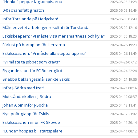
"Henke" peppar lagkompisarna
2025-05-08 21:28
0-0 i chansfattig match
2025-05-03 16:49
Inför Torslanda på Harlyckan!
2025-05-03 07:48
Målmedvetet arbete ger resultat för Torslanda
2025-05-02 12:16
Eskilskeepern: "VI måste visa mer smartness och kyla"
2025-04-30 18:20
Förlust på bortaplan för Herrarna
2025-04-26 19:23
Eskilscoachen: "Vi måste alla steppa upp nu"
2025-04-26 11:49
"Vi måste ta jobbet som krävs"
2025-04-26 07:12
Flygande start för FC Rosengård
2025-04-24 22:24
Snabba baklängesmål sänkte Eskils
2025-04-21 19:55
Inför J-Södra med Izet!
2025-04-21 00:16
Motståndarkollen: J-Södra
2025-04-19 08:37
Johan Albin inför J-Södra
2025-04-18 11:41
Nytt poängtapp för Eskils
2025-04-12 21:02
Eskilscoachen inför IFK Skövde
2025-04-11 20:14
"Lunde" hoppas bli startspelare
2025-04-11 00:12