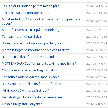
Eskils slår ur underläge mot Rosengård
2024-05-23 22:37
Eskils herrar imponerade i cupen
2024-05-23 08:50
Motståndarkoll: ”Vi vill så klart vara med i toppen hela
2024-05-22 11:53
vägen”
Skadefri Liverstam tror på en vändning
2024-05-22 11:15
Tuff cupmatch väntar Eskils
2024-05-21 10:56
Bollen rullade inte Eskils väg på Harlyckan
2024-05-18 20:41
Martin Pringle: ”Vi kan inte snacka oss ur detta"
2024-05-17 07:00
”Lunde” tillbaka efter den mörka tiden
2024-05-17 06:49
MOTSTÅNDARKOLL: ”Vi har allt att vinna mot Eskils”
2024-05-17 06:47
Olympic monterade ner håglöst Eskils
2024-05-13 22:02
Fortsatta skadebekymmer mot Olympic
2024-05-12 11:45
BK Olympic speciell motståndare för Kevin
2024-05-12 11:33
”Vi vill upp på vinnarspåret igen"
2024-05-12 11:29
Sen straff gav Eskils första hemmasegern
2024-05-09 19:37
Onsala BK gästar Harlyckan
2024-05-08 22:18