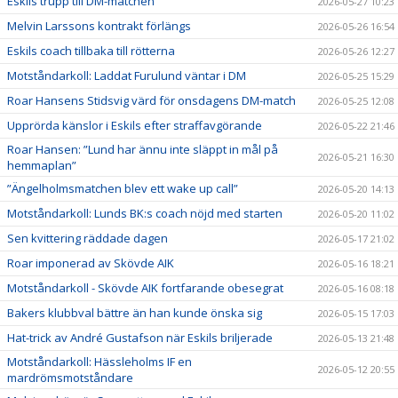
Eskils trupp till DM-matchen
2026-05-27 10:23
Melvin Larssons kontrakt förlängs
2026-05-26 16:54
Eskils coach tillbaka till rötterna
2026-05-26 12:27
Motståndarkoll: Laddat Furulund väntar i DM
2026-05-25 15:29
Roar Hansens Stidsvig värd för onsdagens DM-match
2026-05-25 12:08
Upprörda känslor i Eskils efter straffavgörande
2026-05-22 21:46
Roar Hansen: ”Lund har ännu inte släppt in mål på
2026-05-21 16:30
hemmaplan”
”Ängelholmsmatchen blev ett wake up call”
2026-05-20 14:13
Motståndarkoll: Lunds BK:s coach nöjd med starten
2026-05-20 11:02
Sen kvittering räddade dagen
2026-05-17 21:02
Roar imponerad av Skövde AIK
2026-05-16 18:21
Motståndarkoll - Skövde AIK fortfarande obesegrat
2026-05-16 08:18
Bakers klubbval bättre än han kunde önska sig
2026-05-15 17:03
Hat-trick av André Gustafson när Eskils briljerade
2026-05-13 21:48
Motståndarkoll: Hässleholms IF en
2026-05-12 20:55
mardrömsmotståndare