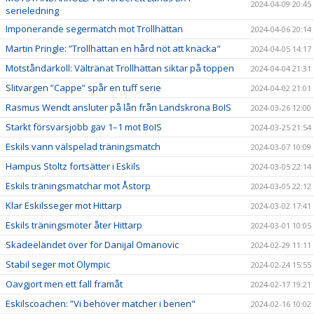
2024-04-09 20:45
serieledning
Imponerande segermatch mot Trollhättan
2024-04-06 20:14
Martin Pringle: ”Trollhättan en hård nöt att knäcka"
2024-04-05 14:17
Motståndarkoll: Vältränat Trollhättan siktar på toppen
2024-04-04 21:31
Slitvargen ”Cappe” spår en tuff serie
2024-04-02 21:01
Rasmus Wendt ansluter på lån från Landskrona BoIS
2024-03-26 12:00
Starkt försvarsjobb gav 1–1 mot BoIS
2024-03-25 21:54
Eskils vann välspelad träningsmatch
2024-03-07 10:09
Hampus Stoltz fortsätter i Eskils
2024-03-05 22:14
Eskils träningsmatchar mot Åstorp
2024-03-05 22:12
Klar Eskilsseger mot Hittarp
2024-03-02 17:41
Eskils träningsmöter åter Hittarp
2024-03-01 10:05
Skadeeländet över för Danijal Omanovic
2024-02-29 11:11
Stabil seger mot Olympic
2024-02-24 15:55
Oavgjort men ett fall framåt
2024-02-17 19:21
Eskilscoachen: ”Vi behöver matcher i benen"
2024-02-16 10:02