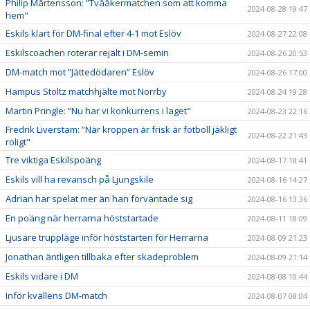
Philip Mårtensson: ”Tvååkermatchen som att komma
2024-08-28 19:47
hem"
Eskils klart för DM-final efter 4-1 mot Eslöv
2024-08-27 22:08
Eskilscoachen roterar rejält i DM-semin
2024-08-26 20:53
DM-match mot ”Jättedödaren” Eslöv
2024-08-26 17:00
Hampus Stoltz matchhjälte mot Norrby
2024-08-24 19:28
Martin Pringle: ”Nu har vi konkurrens i laget"
2024-08-23 22:16
Fredrik Liverstam: ”När kroppen är frisk är fotboll jäkligt
2024-08-22 21:43
roligt"
Tre viktiga Eskilspoäng
2024-08-17 18:41
Eskils vill ha revansch på Ljungskile
2024-08-16 14:27
Adrian har spelat mer än han förväntade sig
2024-08-16 13:36
En poäng när herrarna höststartade
2024-08-11 18:09
Ljusare truppläge inför höststarten för Herrarna
2024-08-09 21:23
Jonathan äntligen tillbaka efter skadeproblem
2024-08-09 21:14
Eskils vidare i DM
2024-08-08 10:44
Inför kvällens DM-match
2024-08-07 08:04