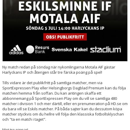
Ny match redan på söndag när nykomlingarna Motala AIF gästar
Harlyckans IP och återigen står tre färska poäng på spel!
Tills vidare är det publikfritt på samtliga matcher, men via
SportExpressen Play eller Helsingborgs Dagblad Premium kan du följa
matchen hemma från soffan. Du kan antingen skaffa ett
abbonnemang på SportExpressen Play om du vill se samtliga 480
matcher i division 1 och mer därtill, eller en prenumeration på HD.se om
du bara vill se Eskils matcher. På båda sajter kan du dessutom köpa
matcher styckvis om du hellre vill följa den klassiska fotbollsklyschan
och "ta en match i taget".
Mot tre pinnar!