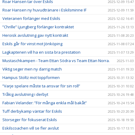
Roar Hansen tar över Eskils
2025-12-09 15:47
Roar Hansen ny huvudtränare i Eskilsminne IF
2025-12-09 11:59
Veteranen förlänger med Eskils
2025-12-02 16:41
”Chrille” Ljungberg förlänger kontraktet
2025-11-26 13:13
Heroisk avslutning gav nytt kontrakt
2025-11-08 20:23
Eskils går för vinst mot Jönköping
2025-11-08 07:24
Lagkaptenen vill ha en sista bra prestation
2025-11-07 13:29
Mustaschkampen - Team Ettan Södra vs Team Ettan Norra.
2025-11-03
Viktig seger men ny darrig match
2025-11-01 19:33
Hampus Stoltz mot toppformen
2025-10-31 13:32
”Varje spelare måste ta ansvar för sin roll”
2025-10-31 10:02
Tråkig avslutning i derbyt
2025-10-26 19:48
Fabian Velander: ”För många enkla mål bakåt”
2025-10-24 15:54
Tuff derbykamp väntar för Eskils
2025-10-23 20:39
Storseger för fokuserat Eskils
2025-10-18 19:50
Eskilscoachen vill se fler avslut
2025-10-17 13:11