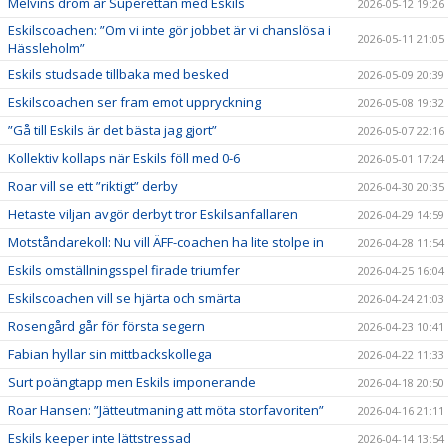
Melvins dröm är Superettan med Eskils
2026-05-12 19:26
Eskilscoachen: ”Om vi inte gör jobbet är vi chanslösa i
2026-05-11 21:05
Hässleholm”
Eskils studsade tillbaka med besked
2026-05-09 20:39
Eskilscoachen ser fram emot uppryckning
2026-05-08 19:32
”Gå till Eskils är det bästa jag gjort”
2026-05-07 22:16
Kollektiv kollaps när Eskils föll med 0-6
2026-05-01 17:24
Roar vill se ett ”riktigt” derby
2026-04-30 20:35
Hetaste viljan avgör derbyt tror Eskilsanfallaren
2026-04-29 14:59
Motståndarekoll: Nu vill ÄFF-coachen ha lite stolpe in
2026-04-28 11:54
Eskils omställningsspel firade triumfer
2026-04-25 16:04
Eskilscoachen vill se hjärta och smärta
2026-04-24 21:03
Rosengård går för första segern
2026-04-23 10:41
Fabian hyllar sin mittbackskollega
2026-04-22 11:33
Surt poängtapp men Eskils imponerande
2026-04-18 20:50
Roar Hansen: ”Jätteutmaning att möta storfavoriten”
2026-04-16 21:11
Eskils keeper inte lättstressad
2026-04-14 13:54