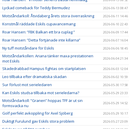
Lyckad comeback för Teddy Bermudez
2026-06-13 08:47
Motståndarkoll: Åtvidaberg årets stora överraskning
2026-06-11 14:46
Konstmål räddade Eskils cupavancemang
2026-06-10 22:43
Roar Hansen: ”FBK Balkan ett bra cuplag ”
2026-06-09 17:44
Roar Hansen: ”Detta förtjänade inte killarna”
2026-06-07 16:04
Ny tuff motståndare för Eskils
2026-06-06 18:45
Motståndarkollen: Ariana tänker maxa prestationen
2026-06-04 21:34
mot Eskils
Skadedrabbad Hampus fightas om startplatsen
2026-06-03 12:04
Leo tillbaka efter dramatiska skadan
2026-06-02 10:59
Sur förlust mot serieledaren
2026-05-30 17:58
Kan Eskils studsa tillbaka mot serieledarna?
2026-05-29 23:33
Motståndarkoll: ”Granen” hoppas TFF är ut sin
2026-05-29 14:52
formsvacka nu
Golf perfekt avkoppling för Axel Sjöberg
2026-05-29 10:17
Duktigt Furulund gav Eskils stora problem
2026-05-27 23:09