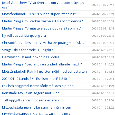
Josef Getachew: ”Vi är överens om vad som krävs av
2024-05-07 22:41
oss"
Motståndarkoll – ”Eskils blir en superutmaning"
2024-05-07 22:19
Martin Pringle: ”Vi verkar sakna allt självförtroende"
2024-05-05 15:19
Martin Pringle: ”Vi måste steppa upp rejält som lag"
2024-05-03 13:14
Ny roll passar Ljungberg bra
2024-05-02 22:18
Christoffer Andersson: ”Vi vill ha tre poäng mot Eskils"
2024-05-02 15:21
Svagt Eskils förlorade i Ljungskile
2024-04-28 20:17
Hemmaförlust mot Jönköpings Södra
2024-04-21 13:33
Martin Pringle: ”Det lär bli en underhållande match"
2024-04-19 10:03
Motståndarkoll: Patrik Ingelsten nöjd med seriestarten
2024-04-18 09:35
2024-04-12 Lunds BK - Eskilsminne IF 1-2 (0-1)
2024-04-16 20:34
Eskilstalang producerar både mål och hip-hop
2024-04-16 11:29
Konstmål gav Eskils segern mot Lund
2024-04-13 00:31
Tuff uppgift väntar mot serieledaren
2024-04-12 07:00
Mittbackstalangen hyllar sammanhållningen
2024-04-10 21:02
MOTSTÅNDARKOLL: Väl förberett Lunds BK i