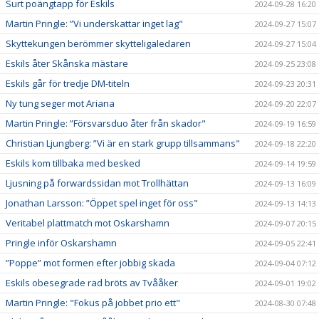
Surt poängtapp för Eskils
2024-09-28 16:20
Martin Pringle: ”Vi underskattar inget lag"
2024-09-27 15:07
Skyttekungen berömmer skytteligaledaren
2024-09-27 15:04
Eskils åter Skånska mästare
2024-09-25 23:08
Eskils går för tredje DM-titeln
2024-09-23 20:31
Ny tung seger mot Ariana
2024-09-20 22:07
Martin Pringle: ”Försvarsduo åter från skador"
2024-09-19 16:59
Christian Ljungberg: ”Vi är en stark grupp tillsammans"
2024-09-18 22:20
Eskils kom tillbaka med besked
2024-09-14 19:59
Ljusning på forwardssidan mot Trollhättan
2024-09-13 16:09
Jonathan Larsson: ”Öppet spel inget för oss"
2024-09-13 14:13
Veritabel plattmatch mot Oskarshamn
2024-09-07 20:15
Pringle inför Oskarshamn
2024-09-05 22:41
”Poppe” mot formen efter jobbig skada
2024-09-04 07:12
Eskils obesegrade rad bröts av Tvååker
2024-09-01 19:02
Martin Pringle: "Fokus på jobbet prio ett"
2024-08-30 07:48