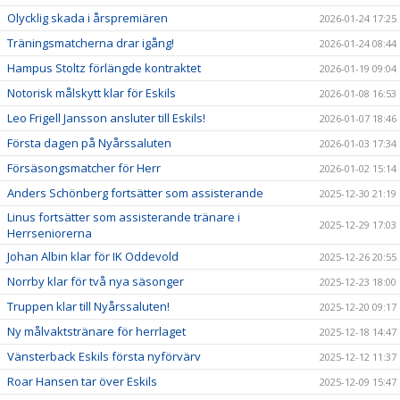
Olycklig skada i årspremiären
2026-01-24 17:25
Träningsmatcherna drar igång!
2026-01-24 08:44
Hampus Stoltz förlängde kontraktet
2026-01-19 09:04
Notorisk målskytt klar för Eskils
2026-01-08 16:53
Leo Frigell Jansson ansluter till Eskils!
2026-01-07 18:46
Första dagen på Nyårssaluten
2026-01-03 17:34
Försäsongsmatcher för Herr
2026-01-02 15:14
Anders Schönberg fortsätter som assisterande
2025-12-30 21:19
Linus fortsätter som assisterande tränare i
2025-12-29 17:03
Herrseniorerna
Johan Albin klar för IK Oddevold
2025-12-26 20:55
Norrby klar för två nya säsonger
2025-12-23 18:00
Truppen klar till Nyårssaluten!
2025-12-20 09:17
Ny målvaktstränare för herrlaget
2025-12-18 14:47
Vänsterback Eskils första nyförvärv
2025-12-12 11:37
Roar Hansen tar över Eskils
2025-12-09 15:47