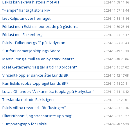
Eskils kan skriva historia mot ÄFF
2024-11-08 11:16
”Hampe” har tagit stora kliv
2024-11-07 19:44
Izet Kaljic tar över herrlaget
2024-10-31 18:14
Förlust men Eskils imponerade på gästerna
2024-10-30 23:14
Förlust mot Falkenberg
2024-10-27 18:17
Eskils - Falkenbergs FF på Harlyckan
2024-10-27 08:43
Sur förlust mot Jönköpings Södra
2024-10-19 19:30
Martin Pringle: ”Vill se en ny stark insats"
2024-10-18 20:06
Josef Getachew: ”Jag ger altid 110 procent"
2024-10-16 21:02
Vincent Poppler sänkte åter Lunds BK
2024-10-12 17:08
Kan Eskils rubba topplaget Lunds BK?
2024-10-11 20:51
Lucas Ohlander: ”Älskar möta topplag på Harlyckan"
2024-10-11 16:12
Torslanda nollade Eskils igen
2024-10-06 20:01
Eskils vill ha revansch för ”lusingen"
2024-10-03 19:36
Elliot Nilsson: ”Jag stressar inte upp mig"
2024-10-03 10:27
Surt poängtapp för Eskils
2024-09-28 16:20