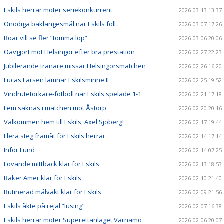
Eskils herrar möter seriekonkurrent
2026-03-13 13:37
Onödiga baklängesmål när Eskils föll
2026-03-07 17:26
Roar vill se fler ”tomma löp”
2026-03-06 20:06
Oavgjort mot Helsingör efter bra prestation
2026-02-27 22:23
Jubilerande tränare missar Helsingörsmatchen
2026-02-26 16:20
Lucas Larsen lämnar Eskilsminne IF
2026-02-25 19:52
Vindrutetorkare-fotboll när Eskils spelade 1-1
2026-02-21 17:18
Fem saknas i matchen mot Åstorp
2026-02-20 20:16
Välkommen hem till Eskils, Axel Sjöberg!
2026-02-17 19:44
Flera steg framåt för Eskils herrar
2026-02-14 17:14
Inför Lund
2026-02-14 07:25
Lovande mittback klar för Eskils
2026-02-13 18:53
Baker Amer klar för Eskils
2026-02-10 21:40
Rutinerad målvakt klar för Eskils
2026-02-09 21:56
Eskils åkte på rejäl ”lusing”
2026-02-07 16:38
Eskils herrar möter Superettanlaget Värnamo
2026-02-06 20:07