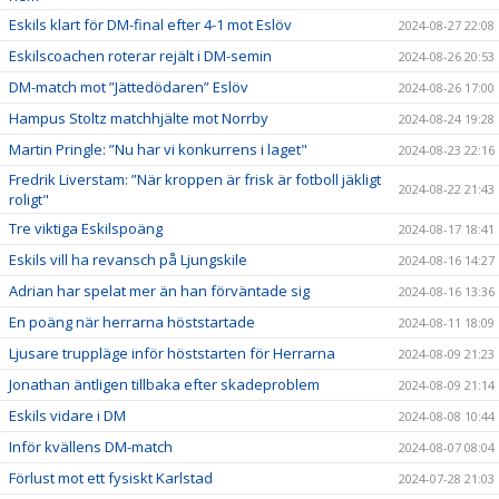
Eskils klart för DM-final efter 4-1 mot Eslöv
2024-08-27 22:08
Eskilscoachen roterar rejält i DM-semin
2024-08-26 20:53
DM-match mot ”Jättedödaren” Eslöv
2024-08-26 17:00
Hampus Stoltz matchhjälte mot Norrby
2024-08-24 19:28
Martin Pringle: ”Nu har vi konkurrens i laget"
2024-08-23 22:16
Fredrik Liverstam: ”När kroppen är frisk är fotboll jäkligt
2024-08-22 21:43
roligt"
Tre viktiga Eskilspoäng
2024-08-17 18:41
Eskils vill ha revansch på Ljungskile
2024-08-16 14:27
Adrian har spelat mer än han förväntade sig
2024-08-16 13:36
En poäng när herrarna höststartade
2024-08-11 18:09
Ljusare truppläge inför höststarten för Herrarna
2024-08-09 21:23
Jonathan äntligen tillbaka efter skadeproblem
2024-08-09 21:14
Eskils vidare i DM
2024-08-08 10:44
Inför kvällens DM-match
2024-08-07 08:04
Förlust mot ett fysiskt Karlstad
2024-07-28 21:03