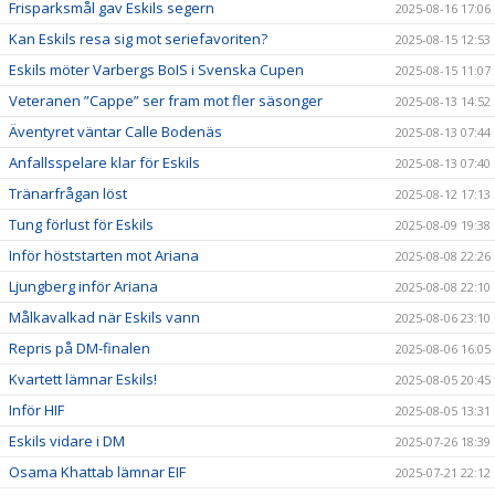
Frisparksmål gav Eskils segern
2025-08-16 17:06
Kan Eskils resa sig mot seriefavoriten?
2025-08-15 12:53
Eskils möter Varbergs BoIS i Svenska Cupen
2025-08-15 11:07
Veteranen ”Cappe” ser fram mot fler säsonger
2025-08-13 14:52
Äventyret väntar Calle Bodenäs
2025-08-13 07:44
Anfallsspelare klar för Eskils
2025-08-13 07:40
Tränarfrågan löst
2025-08-12 17:13
Tung förlust för Eskils
2025-08-09 19:38
Inför höststarten mot Ariana
2025-08-08 22:26
Ljungberg inför Ariana
2025-08-08 22:10
Målkavalkad när Eskils vann
2025-08-06 23:10
Repris på DM-finalen
2025-08-06 16:05
Kvartett lämnar Eskils!
2025-08-05 20:45
Inför HIF
2025-08-05 13:31
Eskils vidare i DM
2025-07-26 18:39
Osama Khattab lämnar EIF
2025-07-21 22:12