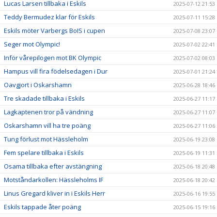
Lucas Larsen tillbaka i Eskils
2025-07-12 21:53
Teddy Bermudez klar för Eskils
2025-07-11 15:28
Eskils möter Varbergs BoIS i cupen
2025-07-08 23:07
Seger mot Olympic!
2025-07-02 22:41
Inför vårepilogen mot BK Olympic
2025-07-02 08:03
Hampus vill fira födelsedagen i Dur
2025-07-01 21:24
Oavgjort i Oskarshamn
2025-06-28 18:46
Tre skadade tillbaka i Eskils
2025-06-27 11:17
Lagkaptenen tror på vändning
2025-06-27 11:07
Oskarshamn vill ha tre poäng
2025-06-27 11:06
Tung förlust mot Hässleholm
2025-06-19 23:08
Fem spelare tillbaka i Eskils
2025-06-19 11:31
Osama tillbaka efter avstängning
2025-06-18 20:48
Motståndarkollen: Hässleholms IF
2025-06-18 20:42
Linus Gregard kliver in i Eskils Herr
2025-06-16 19:55
Eskils tappade åter poäng
2025-06-15 19:16