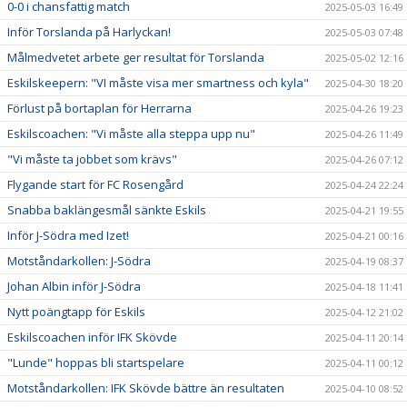
0-0 i chansfattig match
2025-05-03 16:49
Inför Torslanda på Harlyckan!
2025-05-03 07:48
Målmedvetet arbete ger resultat för Torslanda
2025-05-02 12:16
Eskilskeepern: "VI måste visa mer smartness och kyla"
2025-04-30 18:20
Förlust på bortaplan för Herrarna
2025-04-26 19:23
Eskilscoachen: "Vi måste alla steppa upp nu"
2025-04-26 11:49
"Vi måste ta jobbet som krävs"
2025-04-26 07:12
Flygande start för FC Rosengård
2025-04-24 22:24
Snabba baklängesmål sänkte Eskils
2025-04-21 19:55
Inför J-Södra med Izet!
2025-04-21 00:16
Motståndarkollen: J-Södra
2025-04-19 08:37
Johan Albin inför J-Södra
2025-04-18 11:41
Nytt poängtapp för Eskils
2025-04-12 21:02
Eskilscoachen inför IFK Skövde
2025-04-11 20:14
"Lunde" hoppas bli startspelare
2025-04-11 00:12
Motståndarkollen: IFK Skövde bättre än resultaten
2025-04-10 08:52