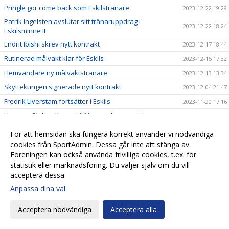
Pringle gör come back som Eskilstränare
2023-12-22 19:29
Patrik Ingelsten avslutar sitt tränaruppdrag i
2023-12-22 18:24
Eskilsminne IF
Endrit Ibishi skrev nytt kontrakt
2023-12-17 18:44
Rutinerad målvakt klar för Eskils
2023-12-15 17:32
Hemvändare ny målvaktstränare
2023-12-13 13:34
Skyttekungen signerade nytt kontrakt
2023-12-04 21:47
Fredrik Liverstam fortsätter i Eskils
2023-11-20 17:16
Hampus Stoltz uttagen till Morgondagens stjärnor
2023-11-14 10:15
Jesper Lernesjö klar för Eskils
2023-11-12 12:45
För att hemsidan ska fungera korrekt använder vi nödvändiga
Årets enda mål gav Eskils fjärdeplatsen
cookies från SportAdmin. Dessa går inte att stänga av.
2023-11-11 18:43
Föreningen kan också använda frivilliga cookies, t.ex. för
Eskils går för fjärdeplatsen
2023-11-10 09:32
statistik eller marknadsföring. Du väljer själv om du vill
”Olli” vill tangera klubbrekordet
2023-11-08 20:10
acceptera dessa.
FC Trollhättan - Eskilsminne IF
2023-11-07 14:31
Anpassa dina val
Revanschsugen ”Lunde” skrev på nytt kontrakt
2023-11-06 20:29
Acceptera nödvändiga
Acceptera alla
Johan Albin uttagen till Morgondagens stjärnor
2023-11-06 17:54