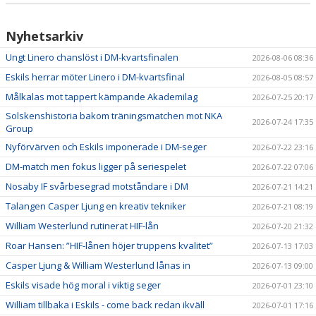
Nyhetsarkiv
Ungt Linero chanslöst i DM-kvartsfinalen
2026-08-06 08:36
Eskils herrar möter Linero i DM-kvartsfinal
2026-08-05 08:57
Målkalas mot tappert kämpande Akademilag
2026-07-25 20:17
Solskenshistoria bakom träningsmatchen mot NKA
2026-07-24 17:35
Group
Nyförvärven och Eskils imponerade i DM-seger
2026-07-22 23:16
DM-match men fokus ligger på seriespelet
2026-07-22 07:06
Nosaby IF svårbesegrad motståndare i DM
2026-07-21 14:21
Talangen Casper Ljung en kreativ tekniker
2026-07-21 08:19
William Westerlund rutinerat HIF-lån
2026-07-20 21:32
Roar Hansen: ”HIF-lånen höjer truppens kvalitet”
2026-07-13 17:03
Casper Ljung & William Westerlund lånas in
2026-07-13 09:00
Eskils visade hög moral i viktig seger
2026-07-01 23:10
William tillbaka i Eskils - come back redan ikväll
2026-07-01 17:16