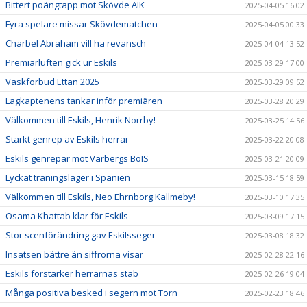
Bittert poängtapp mot Skövde AIK
2025-04-05 16:02
Fyra spelare missar Skövdematchen
2025-04-05 00:33
Charbel Abraham vill ha revansch
2025-04-04 13:52
Premiärluften gick ur Eskils
2025-03-29 17:00
Väskförbud Ettan 2025
2025-03-29 09:52
Lagkaptenens tankar inför premiären
2025-03-28 20:29
Välkommen till Eskils, Henrik Norrby!
2025-03-25 14:56
Starkt genrep av Eskils herrar
2025-03-22 20:08
Eskils genrepar mot Varbergs BoIS
2025-03-21 20:09
Lyckat träningsläger i Spanien
2025-03-15 18:59
Välkommen till Eskils, Neo Ehrnborg Kallmeby!
2025-03-10 17:35
Osama Khattab klar för Eskils
2025-03-09 17:15
Stor scenförändring gav Eskilsseger
2025-03-08 18:32
Insatsen bättre än siffrorna visar
2025-02-28 22:16
Eskils förstärker herrarnas stab
2025-02-26 19:04
Många positiva besked i segern mot Torn
2025-02-23 18:46