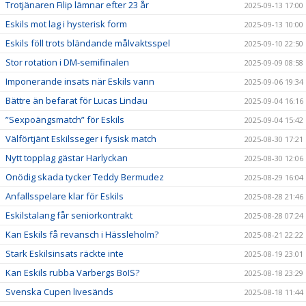
Trotjänaren Filip lämnar efter 23 år
2025-09-13 17:00
Eskils mot lag i hysterisk form
2025-09-13 10:00
Eskils föll trots bländande målvaktsspel
2025-09-10 22:50
Stor rotation i DM-semifinalen
2025-09-09 08:58
Imponerande insats när Eskils vann
2025-09-06 19:34
Bättre än befarat för Lucas Lindau
2025-09-04 16:16
”Sexpoängsmatch” för Eskils
2025-09-04 15:42
Välförtjänt Eskilsseger i fysisk match
2025-08-30 17:21
Nytt topplag gästar Harlyckan
2025-08-30 12:06
Onödig skada tycker Teddy Bermudez
2025-08-29 16:04
Anfallsspelare klar för Eskils
2025-08-28 21:46
Eskilstalang får seniorkontrakt
2025-08-28 07:24
Kan Eskils få revansch i Hässleholm?
2025-08-21 22:22
Stark Eskilsinsats räckte inte
2025-08-19 23:01
Kan Eskils rubba Varbergs BoIS?
2025-08-18 23:29
Svenska Cupen livesänds
2025-08-18 11:44