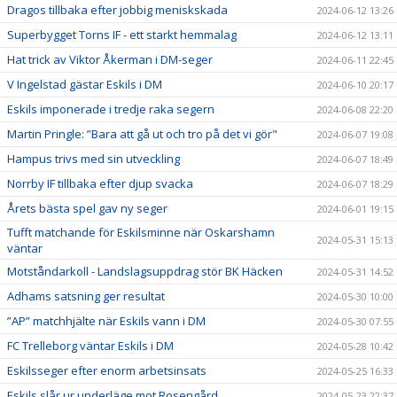
Dragos tillbaka efter jobbig meniskskada
2024-06-12 13:26
Superbygget Torns IF - ett starkt hemmalag
2024-06-12 13:11
Hat trick av Viktor Åkerman i DM-seger
2024-06-11 22:45
V Ingelstad gästar Eskils i DM
2024-06-10 20:17
Eskils imponerade i tredje raka segern
2024-06-08 22:20
Martin Pringle: ”Bara att gå ut och tro på det vi gör"
2024-06-07 19:08
Hampus trivs med sin utveckling
2024-06-07 18:49
Norrby IF tillbaka efter djup svacka
2024-06-07 18:29
Årets bästa spel gav ny seger
2024-06-01 19:15
Tufft matchande för Eskilsminne när Oskarshamn
2024-05-31 15:13
väntar
Motståndarkoll - Landslagsuppdrag stör BK Häcken
2024-05-31 14:52
Adhams satsning ger resultat
2024-05-30 10:00
”AP” matchhjälte när Eskils vann i DM
2024-05-30 07:55
FC Trelleborg väntar Eskils i DM
2024-05-28 10:42
Eskilsseger efter enorm arbetsinsats
2024-05-25 16:33
Eskils slår ur underläge mot Rosengård
2024-05-23 22:37