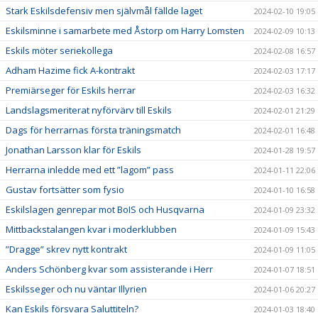
Stark Eskilsdefensiv men självmål fällde laget
2024-02-10 19:05
Eskilsminne i samarbete med Åstorp om Harry Lomsten
2024-02-09 10:13
Eskils möter seriekollega
2024-02-08 16:57
Adham Hazime fick A-kontrakt
2024-02-03 17:17
Premiärseger för Eskils herrar
2024-02-03 16:32
Landslagsmeriterat nyförvärv till Eskils
2024-02-01 21:29
Dags för herrarnas första träningsmatch
2024-02-01 16:48
Jonathan Larsson klar för Eskils
2024-01-28 19:57
Herrarna inledde med ett ”lagom” pass
2024-01-11 22:06
Gustav fortsätter som fysio
2024-01-10 16:58
Eskilslagen genrepar mot BoIS och Husqvarna
2024-01-09 23:32
Mittbackstalangen kvar i moderklubben
2024-01-09 15:43
”Dragge” skrev nytt kontrakt
2024-01-09 11:05
Anders Schönberg kvar som assisterande i Herr
2024-01-07 18:51
Eskilsseger och nu väntar Illyrien
2024-01-06 20:27
Kan Eskils försvara Saluttiteln?
2024-01-03 18:40