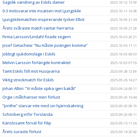
Sagolik vändning av Eskils damer
2025-10-12 15:59
0-3 motsvarar inte insatsen mot Ljungskile
2025-10-11 16:38
Ljungskilematchen inspirerande tycker Elliot
2025-10-09 21:34
Årets svåraste match väntar herrarna
2025-10-09 21:28
Firma Larsson/Lindahl fixade segern
2025-10-05 20:21
Josef Getachew: ”Nu måste poängen komma”
2025-10-05 11:11
Jobbigt sjukdomsläge i Eskils
2025-10-03 08:03
Melvin Larsson förlängde kontraktet
2025-10-03 07:55
Tamt Eskils föll mot Husqvarna
2025-09-28 12:09
Viktig streckmatch för Eskils
2025-09-26 14:27
Johan Albin: ”Vi måste spika igen bakåt”
2025-09-26 08:11
Orgie i målchanser men förlust
2025-09-20 16:44
”Jonthe” slarvar inte med sin hjärnskakning
2025-09-20 08:19
Schönberg inför Torslanda
2025-09-20 08:11
Känslosamt förväl för Filip
2025-09-15 11:26
Årets suraste förlust
2025-09-14 20:42