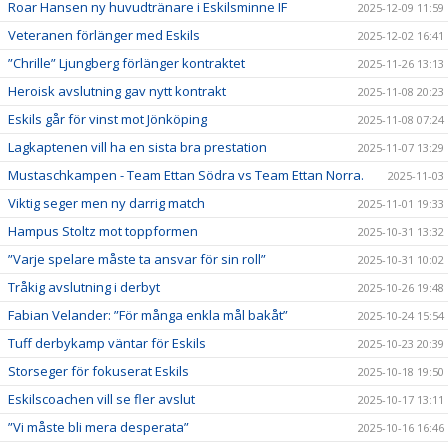
Roar Hansen ny huvudtränare i Eskilsminne IF
2025-12-09 11:59
Veteranen förlänger med Eskils
2025-12-02 16:41
”Chrille” Ljungberg förlänger kontraktet
2025-11-26 13:13
Heroisk avslutning gav nytt kontrakt
2025-11-08 20:23
Eskils går för vinst mot Jönköping
2025-11-08 07:24
Lagkaptenen vill ha en sista bra prestation
2025-11-07 13:29
Mustaschkampen - Team Ettan Södra vs Team Ettan Norra.
2025-11-03
Viktig seger men ny darrig match
2025-11-01 19:33
Hampus Stoltz mot toppformen
2025-10-31 13:32
”Varje spelare måste ta ansvar för sin roll”
2025-10-31 10:02
Tråkig avslutning i derbyt
2025-10-26 19:48
Fabian Velander: ”För många enkla mål bakåt”
2025-10-24 15:54
Tuff derbykamp väntar för Eskils
2025-10-23 20:39
Storseger för fokuserat Eskils
2025-10-18 19:50
Eskilscoachen vill se fler avslut
2025-10-17 13:11
”Vi måste bli mera desperata”
2025-10-16 16:46