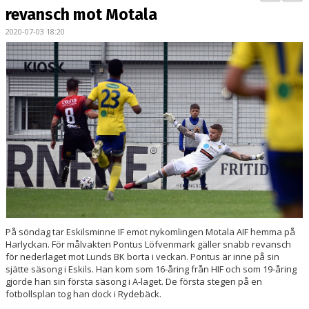
BILDGALLERI
revansch mot Motala
2020-07-03 18:20
KONTAKT
MATCHER
ETTAN SÖDRA
På söndag tar Eskilsminne IF emot nykomlingen Motala AIF hemma på
Harlyckan. För målvakten Pontus Löfvenmark gäller snabb revansch
för nederlaget mot Lunds BK borta i veckan. Pontus är inne på sin
sjätte säsong i Eskils. Han kom som 16-åring från HIF och som 19-åring
gjorde han sin första säsong i A-laget. De första stegen på en
fotbollsplan tog han dock i Rydebäck.