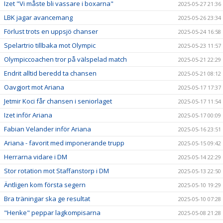
Izet "Vi måste bli vassare i boxarna"
2025-05-27 21:36
LBK jagar avancemang
2025-05-26 23:34
Förlust trots en uppsjö chanser
2025-05-24 16:58
Spelartrio tillbaka mot Olympic
2025-05-23 11:57
Olympiccoachen tror på välspelad match
2025-05-21 22:29
Endrit alltid beredd ta chansen
2025-05-21 08:12
Oavgjort mot Ariana
2025-05-17 17:37
Jetmir Koci får chansen i seniorlaget
2025-05-17 11:54
Izet inför Ariana
2025-05-17 00:09
Fabian Velander inför Ariana
2025-05-16 23:51
Ariana - favorit med imponerande trupp
2025-05-15 09:42
Herrarna vidare i DM
2025-05-14 22:29
Stor rotation mot Staffanstorp i DM
2025-05-13 22:50
Äntligen kom första segern
2025-05-10 19:29
Bra träningar ska ge resultat
2025-05-10 07:28
"Henke" peppar lagkompisarna
2025-05-08 21:28