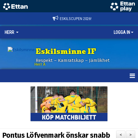
ESKILSCUPEN 2026!
HERR
LOGGA IN
Eskilsminne IF
Respekt – Kamratskap – Jämlikhet
Herr A
HEM
KALENDER
NYHETER
TRUPPEN
Pontus Löfvenmark önskar snabb
<
>