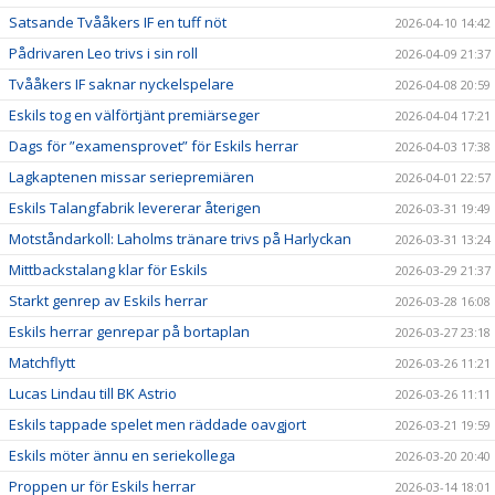
Satsande Tvååkers IF en tuff nöt
2026-04-10 14:42
Pådrivaren Leo trivs i sin roll
2026-04-09 21:37
Tvååkers IF saknar nyckelspelare
2026-04-08 20:59
Eskils tog en välförtjänt premiärseger
2026-04-04 17:21
Dags för ”examensprovet” för Eskils herrar
2026-04-03 17:38
Lagkaptenen missar seriepremiären
2026-04-01 22:57
Eskils Talangfabrik levererar återigen
2026-03-31 19:49
Motståndarkoll: Laholms tränare trivs på Harlyckan
2026-03-31 13:24
Mittbackstalang klar för Eskils
2026-03-29 21:37
Starkt genrep av Eskils herrar
2026-03-28 16:08
Eskils herrar genrepar på bortaplan
2026-03-27 23:18
Matchflytt
2026-03-26 11:21
Lucas Lindau till BK Astrio
2026-03-26 11:11
Eskils tappade spelet men räddade oavgjort
2026-03-21 19:59
Eskils möter ännu en seriekollega
2026-03-20 20:40
Proppen ur för Eskils herrar
2026-03-14 18:01