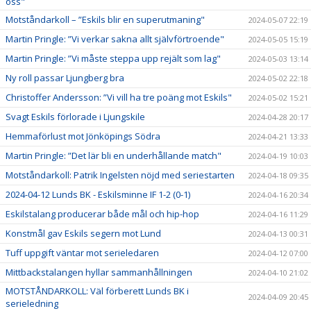
oss"
Motståndarkoll – ”Eskils blir en superutmaning"
2024-05-07 22:19
Martin Pringle: ”Vi verkar sakna allt självförtroende"
2024-05-05 15:19
Martin Pringle: ”Vi måste steppa upp rejält som lag"
2024-05-03 13:14
Ny roll passar Ljungberg bra
2024-05-02 22:18
Christoffer Andersson: ”Vi vill ha tre poäng mot Eskils"
2024-05-02 15:21
Svagt Eskils förlorade i Ljungskile
2024-04-28 20:17
Hemmaförlust mot Jönköpings Södra
2024-04-21 13:33
Martin Pringle: ”Det lär bli en underhållande match"
2024-04-19 10:03
Motståndarkoll: Patrik Ingelsten nöjd med seriestarten
2024-04-18 09:35
2024-04-12 Lunds BK - Eskilsminne IF 1-2 (0-1)
2024-04-16 20:34
Eskilstalang producerar både mål och hip-hop
2024-04-16 11:29
Konstmål gav Eskils segern mot Lund
2024-04-13 00:31
Tuff uppgift väntar mot serieledaren
2024-04-12 07:00
Mittbackstalangen hyllar sammanhållningen
2024-04-10 21:02
MOTSTÅNDARKOLL: Väl förberett Lunds BK i
2024-04-09 20:45
serieledning