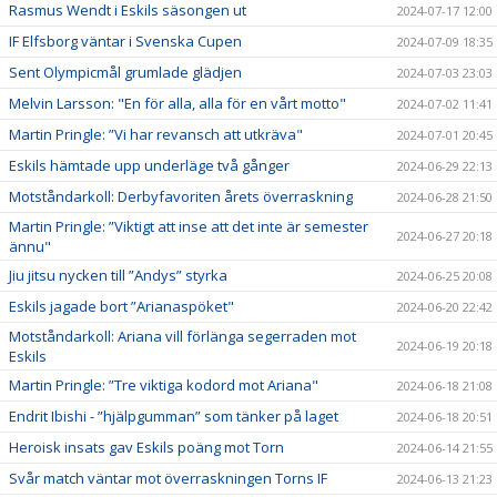
Rasmus Wendt i Eskils säsongen ut
2024-07-17 12:00
IF Elfsborg väntar i Svenska Cupen
2024-07-09 18:35
Sent Olympicmål grumlade glädjen
2024-07-03 23:03
Melvin Larsson: "En för alla, alla för en vårt motto"
2024-07-02 11:41
Martin Pringle: ”Vi har revansch att utkräva"
2024-07-01 20:45
Eskils hämtade upp underläge två gånger
2024-06-29 22:13
Motståndarkoll: Derbyfavoriten årets överraskning
2024-06-28 21:50
Martin Pringle: ”Viktigt att inse att det inte är semester
2024-06-27 20:18
ännu"
Jiu jitsu nycken till ”Andys” styrka
2024-06-25 20:08
Eskils jagade bort ”Arianaspöket"
2024-06-20 22:42
Motståndarkoll: Ariana vill förlänga segerraden mot
2024-06-19 20:18
Eskils
Martin Pringle: ”Tre viktiga kodord mot Ariana"
2024-06-18 21:08
Endrit Ibishi - ”hjälpgumman” som tänker på laget
2024-06-18 20:51
Heroisk insats gav Eskils poäng mot Torn
2024-06-14 21:55
Svår match väntar mot överraskningen Torns IF
2024-06-13 21:23