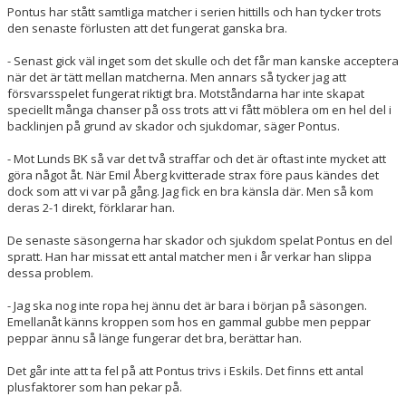
Pontus har stått samtliga matcher i serien hittills och han tycker trots
den senaste förlusten att det fungerat ganska bra.
- Senast gick väl inget som det skulle och det får man kanske acceptera
när det är tätt mellan matcherna. Men annars så tycker jag att
försvarsspelet fungerat riktigt bra. Motståndarna har inte skapat
speciellt många chanser på oss trots att vi fått möblera om en hel del i
backlinjen på grund av skador och sjukdomar, säger Pontus.
- Mot Lunds BK så var det två straffar och det är oftast inte mycket att
göra något åt. När Emil Åberg kvitterade strax före paus kändes det
dock som att vi var på gång. Jag fick en bra känsla där. Men så kom
deras 2-1 direkt, förklarar han.
De senaste säsongerna har skador och sjukdom spelat Pontus en del
spratt. Han har missat ett antal matcher men i år verkar han slippa
dessa problem.
- Jag ska nog inte ropa hej ännu det är bara i början på säsongen.
Emellanåt känns kroppen som hos en gammal gubbe men peppar
peppar ännu så länge fungerar det bra, berättar han.
Det går inte att ta fel på att Pontus trivs i Eskils. Det finns ett antal
plusfaktorer som han pekar på.