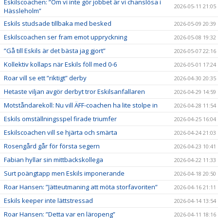
Eskilscoachen: ”Om vi inte gör jobbet är vi chanslösa i
2026-05-11 21:05
Hässleholm”
Eskils studsade tillbaka med besked
2026-05-09 20:39
Eskilscoachen ser fram emot uppryckning
2026-05-08 19:32
”Gå till Eskils är det bästa jag gjort”
2026-05-07 22:16
Kollektiv kollaps när Eskils föll med 0-6
2026-05-01 17:24
Roar vill se ett ”riktigt” derby
2026-04-30 20:35
Hetaste viljan avgör derbyt tror Eskilsanfallaren
2026-04-29 14:59
Motståndarekoll: Nu vill ÄFF-coachen ha lite stolpe in
2026-04-28 11:54
Eskils omställningsspel firade triumfer
2026-04-25 16:04
Eskilscoachen vill se hjärta och smärta
2026-04-24 21:03
Rosengård går för första segern
2026-04-23 10:41
Fabian hyllar sin mittbackskollega
2026-04-22 11:33
Surt poängtapp men Eskils imponerande
2026-04-18 20:50
Roar Hansen: ”Jätteutmaning att möta storfavoriten”
2026-04-16 21:11
Eskils keeper inte lättstressad
2026-04-14 13:54
Roar Hansen: ”Detta var en läropeng”
2026-04-11 18:16