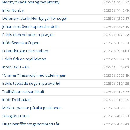
Norrby fixade poäng mot Norrby
2025-06-14 20:32
Inför Norrby
2025-06-14 10:49
Defensivt starkt Norrby går för seger
2025-06-13 07:57
Johan stolt över kaptensbindeln
2025-06-12 23:18
Eskils dominerade i cupseger
2025-06-10 21:22
Inför Svenska Cupen
2025-06-10 17:20
Förändringar i Herrstaben
2025-06-09 14:00
Eskils fick en rejäl lektion
2025-06-06 22:30
Inför Eskils - ÄFF
2025-06-06 08:00
”Granen” missnöjd med utdelningen
2025-06-05 22:19
Eskils tappade segern på övertid
2025-06-01 21:25
Trollhättan satsar lokalt
2025-06-01 08:59
Inför Trollhättan
2025-05-31 15:55
Melvin - passar på alla positioner
2025-05-30 20:51
Oavgjort i Lund
2025-05-28 23:20
Hugo har fått sitt genombrott i år
2025-05-28 07:40