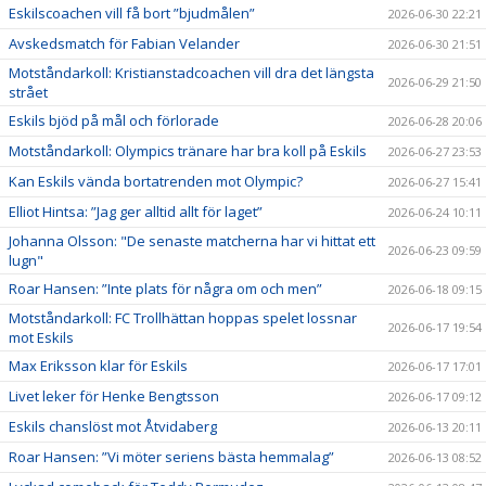
Eskilscoachen vill få bort ”bjudmålen”
2026-06-30 22:21
Avskedsmatch för Fabian Velander
2026-06-30 21:51
Motståndarkoll: Kristianstadcoachen vill dra det längsta
2026-06-29 21:50
strået
Eskils bjöd på mål och förlorade
2026-06-28 20:06
Motståndarkoll: Olympics tränare har bra koll på Eskils
2026-06-27 23:53
Kan Eskils vända bortatrenden mot Olympic?
2026-06-27 15:41
Elliot Hintsa: ”Jag ger alltid allt för laget”
2026-06-24 10:11
Johanna Olsson: "De senaste matcherna har vi hittat ett
2026-06-23 09:59
lugn"
Roar Hansen: ”Inte plats för några om och men”
2026-06-18 09:15
Motståndarkoll: FC Trollhättan hoppas spelet lossnar
2026-06-17 19:54
mot Eskils
Max Eriksson klar för Eskils
2026-06-17 17:01
Livet leker för Henke Bengtsson
2026-06-17 09:12
Eskils chanslöst mot Åtvidaberg
2026-06-13 20:11
Roar Hansen: ”Vi möter seriens bästa hemmalag”
2026-06-13 08:52