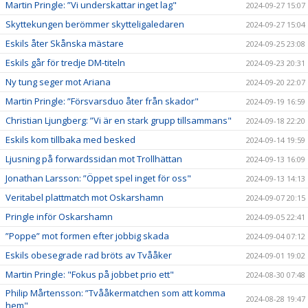
Martin Pringle: ”Vi underskattar inget lag"
2024-09-27 15:07
Skyttekungen berömmer skytteligaledaren
2024-09-27 15:04
Eskils åter Skånska mästare
2024-09-25 23:08
Eskils går för tredje DM-titeln
2024-09-23 20:31
Ny tung seger mot Ariana
2024-09-20 22:07
Martin Pringle: ”Försvarsduo åter från skador"
2024-09-19 16:59
Christian Ljungberg: ”Vi är en stark grupp tillsammans"
2024-09-18 22:20
Eskils kom tillbaka med besked
2024-09-14 19:59
Ljusning på forwardssidan mot Trollhättan
2024-09-13 16:09
Jonathan Larsson: ”Öppet spel inget för oss"
2024-09-13 14:13
Veritabel plattmatch mot Oskarshamn
2024-09-07 20:15
Pringle inför Oskarshamn
2024-09-05 22:41
”Poppe” mot formen efter jobbig skada
2024-09-04 07:12
Eskils obesegrade rad bröts av Tvååker
2024-09-01 19:02
Martin Pringle: "Fokus på jobbet prio ett"
2024-08-30 07:48
Philip Mårtensson: ”Tvååkermatchen som att komma
2024-08-28 19:47
hem"