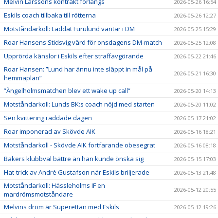
Melvin Larssons kontrakt förlängs
2026-05-26 16:54
Eskils coach tillbaka till rötterna
2026-05-26 12:27
Motståndarkoll: Laddat Furulund väntar i DM
2026-05-25 15:29
Roar Hansens Stidsvig värd för onsdagens DM-match
2026-05-25 12:08
Upprörda känslor i Eskils efter straffavgörande
2026-05-22 21:46
Roar Hansen: ”Lund har ännu inte släppt in mål på
2026-05-21 16:30
hemmaplan”
”Ängelholmsmatchen blev ett wake up call”
2026-05-20 14:13
Motståndarkoll: Lunds BK:s coach nöjd med starten
2026-05-20 11:02
Sen kvittering räddade dagen
2026-05-17 21:02
Roar imponerad av Skövde AIK
2026-05-16 18:21
Motståndarkoll - Skövde AIK fortfarande obesegrat
2026-05-16 08:18
Bakers klubbval bättre än han kunde önska sig
2026-05-15 17:03
Hat-trick av André Gustafson när Eskils briljerade
2026-05-13 21:48
Motståndarkoll: Hässleholms IF en
2026-05-12 20:55
mardrömsmotståndare
Melvins dröm är Superettan med Eskils
2026-05-12 19:26