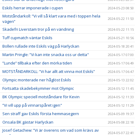
Eskils herrar imponerade i cupen
2024-05-23 08:50
Motståndarkoll: ”Vi vill så klart vara med i toppen hela
2024-05-22 11:53
vägen”
Skadefri Liverstam tror på en vändning
2024-05-22 11:15
Tuff cupmatch väntar Eskils
2024-05-21 10:56
Bollen rullade inte Eskils väg på Harlyckan
2024-05-18 20:41
Martin Pringle: ”Vi kan inte snacka oss ur detta"
2024-05-17 07:00
”Lunde” tillbaka efter den mörka tiden
2024-05-17 06:49
MOTSTÅNDARKOLL: ”Vi har allt att vinna mot Eskils”
2024-05-17 06:47
Olympic monterade ner håglöst Eskils
2024-05-13 22:02
Fortsatta skadebekymmer mot Olympic
2024-05-12 11:45
BK Olympic speciell motståndare för Kevin
2024-05-12 11:33
”Vi vill upp på vinnarspåret igen"
2024-05-12 11:29
Sen straff gav Eskils första hemmasegern
2024-05-09 19:37
Onsala BK gästar Harlyckan
2024-05-08 22:18
Josef Getachew: ”Vi är överens om vad som krävs av
2024-05-07 22:41