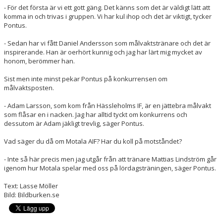
- För det första är vi ett gott gäng. Det känns som det är väldigt lätt att
komma in och trivas i gruppen. Vi har kul ihop och det är viktigt, tycker
Pontus.
- Sedan har vi fått Daniel Andersson som målvaktstränare och det är
inspirerande. Han är oerhört kunnig och jag har lärt mig mycket av
honom, berömmer han.
Sist men inte minst pekar Pontus på konkurrensen om
målvaktsposten.
- Adam Larsson, som kom från Hässleholms IF, är en jättebra målvakt
som flåsar en i nacken. Jag har alltid tyckt om konkurrens och
dessutom är Adam jäkligt trevlig, säger Pontus.
Vad säger du då om Motala AIF? Har du koll på motståndet?
- Inte så här precis men jag utgår från att tränare Mattias Lindström går
igenom hur Motala spelar med oss på lördagsträningen, säger Pontus.
Text: Lasse Möller
Bild: Bildburken.se