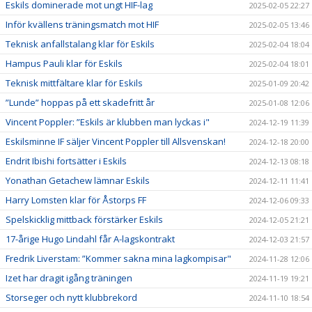
Eskils dominerade mot ungt HIF-lag
2025-02-05 22:27
Inför kvällens träningsmatch mot HIF
2025-02-05 13:46
Teknisk anfallstalang klar för Eskils
2025-02-04 18:04
Hampus Pauli klar för Eskils
2025-02-04 18:01
Teknisk mittfältare klar för Eskils
2025-01-09 20:42
”Lunde” hoppas på ett skadefritt år
2025-01-08 12:06
Vincent Poppler: ”Eskils är klubben man lyckas i"
2024-12-19 11:39
Eskilsminne IF säljer Vincent Poppler till Allsvenskan!
2024-12-18 20:00
Endrit Ibishi fortsätter i Eskils
2024-12-13 08:18
Yonathan Getachew lämnar Eskils
2024-12-11 11:41
Harry Lomsten klar för Åstorps FF
2024-12-06 09:33
Spelskicklig mittback förstärker Eskils
2024-12-05 21:21
17-årige Hugo Lindahl får A-lagskontrakt
2024-12-03 21:57
Fredrik Liverstam: ”Kommer sakna mina lagkompisar"
2024-11-28 12:06
Izet har dragit igång träningen
2024-11-19 19:21
Storseger och nytt klubbrekord
2024-11-10 18:54