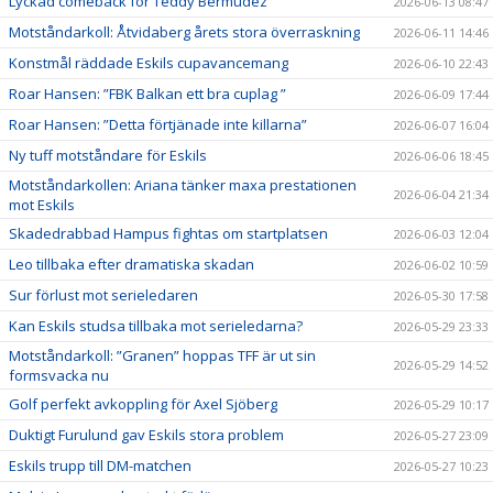
Lyckad comeback för Teddy Bermudez
2026-06-13 08:47
Motståndarkoll: Åtvidaberg årets stora överraskning
2026-06-11 14:46
Konstmål räddade Eskils cupavancemang
2026-06-10 22:43
Roar Hansen: ”FBK Balkan ett bra cuplag ”
2026-06-09 17:44
Roar Hansen: ”Detta förtjänade inte killarna”
2026-06-07 16:04
Ny tuff motståndare för Eskils
2026-06-06 18:45
Motståndarkollen: Ariana tänker maxa prestationen
2026-06-04 21:34
mot Eskils
Skadedrabbad Hampus fightas om startplatsen
2026-06-03 12:04
Leo tillbaka efter dramatiska skadan
2026-06-02 10:59
Sur förlust mot serieledaren
2026-05-30 17:58
Kan Eskils studsa tillbaka mot serieledarna?
2026-05-29 23:33
Motståndarkoll: ”Granen” hoppas TFF är ut sin
2026-05-29 14:52
formsvacka nu
Golf perfekt avkoppling för Axel Sjöberg
2026-05-29 10:17
Duktigt Furulund gav Eskils stora problem
2026-05-27 23:09
Eskils trupp till DM-matchen
2026-05-27 10:23