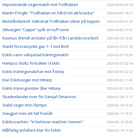
Imponerande segermatch mot Trollhättan
2024-04-06 20:14
Martin Pringle: ”Trollhättan en hård nöt att knäcka"
2024-04-05 14:17
Motståndarkoll: Vältränat Trollhättan siktar på toppen
2024-04-04 21:31
Slitvargen ”Cappe” spår en tuff serie
2024-04-02 21:01
Rasmus Wendt ansluter på lån från Landskrona BoIS
2024-03-26 12:00
Starkt försvarsjobb gav 1–1 mot BoIS
2024-03-25 21:54
Eskils vann välspelad träningsmatch
2024-03-07 10:09
Hampus Stoltz fortsätter i Eskils
2024-03-05 22:14
Eskils träningsmatchar mot Åstorp
2024-03-05 22:12
Klar Eskilsseger mot Hittarp
2024-03-02 17:41
Eskils träningsmöter åter Hittarp
2024-03-01 10:05
Skadeeländet över för Danijal Omanovic
2024-02-29 11:11
Stabil seger mot Olympic
2024-02-24 15:55
Oavgjort men ett fall framåt
2024-02-17 19:21
Eskilscoachen: ”Vi behöver matcher i benen"
2024-02-16 10:02
Målfarlig anfallare klar för Eskils
2024-02-14 17:26