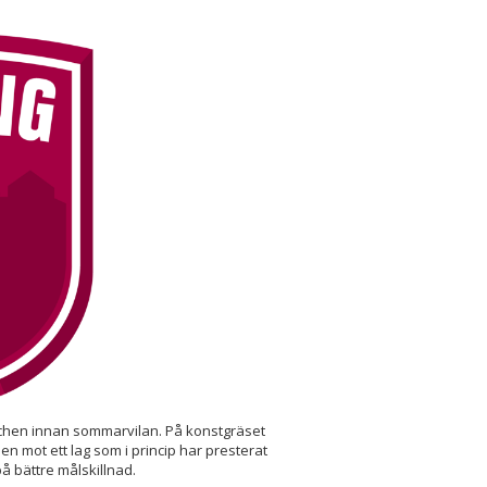
atchen innan sommarvilan. På konstgräset
n mot ett lag som i princip har presterat
på bättre målskillnad.