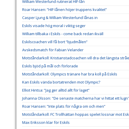
William Westerlund rutinerat HIF-lån
Roar Hansen: ”HIF-lånen höjer truppens kvalitet”
Casper Ljung & William Westerlund lånas in
Eskils visade hög moral i viktig seger
William tillbaka i Eskils - come back redan ikväll
Eskilscoachen vill få bort ”bjudmålen”
Avskedsmatch för Fabian Velander
Motståndarkoll: Kristianstadcoachen vill dra det längsta stråe
Eskils bjöd på mål och förlorade
Motståndarkoll: Olympics tränare har bra koll på Eskils
Kan Eskils vända bortatrenden mot Olympic?
Elliot Hintsa: ”Jag ger alltid allt för laget”
Johanna Olsson: "De senaste matcherna har vi hittat ett lugn
Roar Hansen: ”Inte plats för några om och men”
Motståndarkoll: FC Trollhättan hoppas spelet lossnar mot Esk
Max Eriksson klar för Eskils