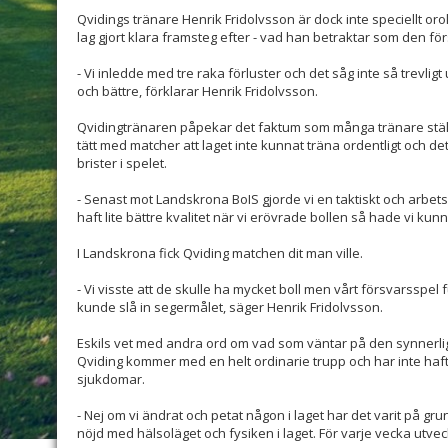
Qvidings tränare Henrik Fridolvsson är dock inte speciellt oro
lag gjort klara framsteg efter - vad han betraktar som den f
- Vi inledde med tre raka förluster och det såg inte så trevligt 
och bättre, förklarar Henrik Fridolvsson.
Qvidingtränaren påpekar det faktum som många tränare ställt
tätt med matcher att laget inte kunnat träna ordentligt och det
brister i spelet.
- Senast mot Landskrona BoIS gjorde vi en taktiskt och arbet
haft lite bättre kvalitet när vi erövrade bollen så hade vi kun
I Landskrona fick Qviding matchen dit man ville.
- Vi visste att de skulle ha mycket boll men vårt försvarsspel
kunde slå in segermålet, säger Henrik Fridolvsson.
Eskils vet med andra ord om vad som väntar på den synnerl
Qviding kommer med en helt ordinarie trupp och har inte ha
sjukdomar.
- Nej om vi ändrat och petat någon i laget har det varit på gr
nöjd med hälsoläget och fysiken i laget. För varje vecka utveck