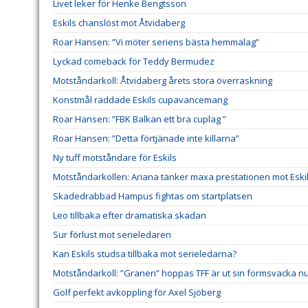
Livet leker för Henke Bengtsson
Eskils chanslöst mot Åtvidaberg
Roar Hansen: ”Vi möter seriens bästa hemmalag”
Lyckad comeback för Teddy Bermudez
Motståndarkoll: Åtvidaberg årets stora överraskning
Konstmål räddade Eskils cupavancemang
Roar Hansen: ”FBK Balkan ett bra cuplag ”
Roar Hansen: ”Detta förtjänade inte killarna”
Ny tuff motståndare för Eskils
Motståndarkollen: Ariana tänker maxa prestationen mot Eski
Skadedrabbad Hampus fightas om startplatsen
Leo tillbaka efter dramatiska skadan
Sur förlust mot serieledaren
Kan Eskils studsa tillbaka mot serieledarna?
Motståndarkoll: ”Granen” hoppas TFF är ut sin formsvacka n
Golf perfekt avkoppling för Axel Sjöberg