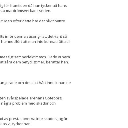
lig för framtiden då han tycker att hans
örsta mardrömsveckan i serien.
ut. Men efter detta har det blivit bättre
s inför denna säsong - att det varit så
 har medfört att man inte kunnat rätta till
smässigt sett perfekt match. Hade vi bara
nat såra dem betydligt mer, berättar han.
 fungerade och det satt hårt inne innan de
igen svårspelade arenan i Göteborg.
ft några problem med skador och
und av prestationerna inte skador. Jag är
las vi, tycker han.