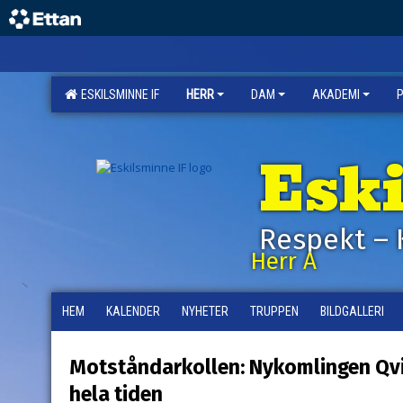
ESKILSMINNE IF
HERR
DAM
AKADEMI
Esk
Respekt – 
Herr A
HEM
KALENDER
NYHETER
TRUPPEN
BILDGALLERI
Motståndarkollen: Nykomlingen Qvi
hela tiden