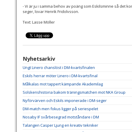
- Vi är ju i samma behov av poäng som Eskilsminne så det komm
seger, lovar Henrik Fridolvsson.
Text: Lasse Möller
Nyhetsarkiv
Ungt Linero chanslöst i DM-kvartsfinalen
Eskils herrar möter Linero i DM-kvartsfinal
Målkalas mot tappert kämpande Akademilag
Solskenshistoria bakom träningsmatchen mot NKA Group
Nyförvärven och Eskils imponerade i DM-seger
DM-match men fokus ligger på seriespelet
Nosaby IF svårbesegrad motståndare i DM
Talangen Casper Ljung en kreativ tekniker