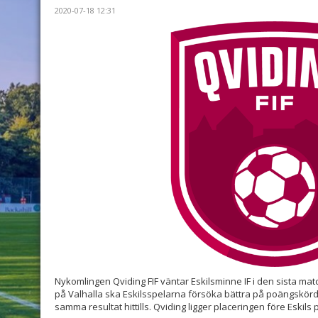
2020-07-18 12:31
Nykomlingen Qviding FIF väntar Eskilsminne IF i den sista m
på Valhalla ska Eskilsspelarna försöka bättra på poängskörde
samma resultat hittills. Qviding ligger placeringen före Eskils 