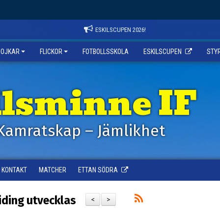
ESKILSCUPEN 2026!
POJKAR
FLICKOR
FOTBOLLSSKOLA
ESKILSCUPEN
STY
ilsminne IF
Kamratskap – Jämlikhet
KONTAKT
MATCHER
ETTAN SÖDRA
ding utvecklas
<
>