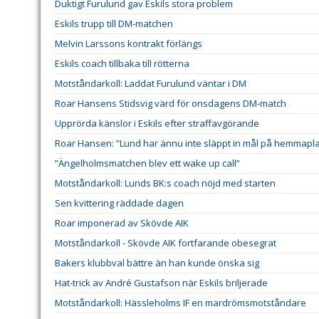
Duktigt Furulund gav Eskils stora problem
Eskils trupp till DM-matchen
Melvin Larssons kontrakt förlängs
Eskils coach tillbaka till rötterna
Motståndarkoll: Laddat Furulund väntar i DM
Roar Hansens Stidsvig värd för onsdagens DM-match
Upprörda känslor i Eskils efter straffavgörande
Roar Hansen: ”Lund har ännu inte släppt in mål på hemmapl
”Ängelholmsmatchen blev ett wake up call”
Motståndarkoll: Lunds BK:s coach nöjd med starten
Sen kvittering räddade dagen
Roar imponerad av Skövde AIK
Motståndarkoll - Skövde AIK fortfarande obesegrat
Bakers klubbval bättre än han kunde önska sig
Hat-trick av André Gustafson när Eskils briljerade
Motståndarkoll: Hässleholms IF en mardrömsmotståndare