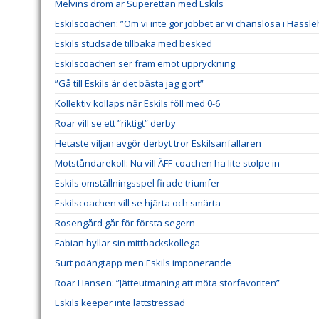
Melvins dröm är Superettan med Eskils
Eskilscoachen: ”Om vi inte gör jobbet är vi chanslösa i Hässl
Eskils studsade tillbaka med besked
Eskilscoachen ser fram emot uppryckning
”Gå till Eskils är det bästa jag gjort”
Kollektiv kollaps när Eskils föll med 0-6
Roar vill se ett ”riktigt” derby
Hetaste viljan avgör derbyt tror Eskilsanfallaren
Motståndarekoll: Nu vill ÄFF-coachen ha lite stolpe in
Eskils omställningsspel firade triumfer
Eskilscoachen vill se hjärta och smärta
Rosengård går för första segern
Fabian hyllar sin mittbackskollega
Surt poängtapp men Eskils imponerande
Roar Hansen: ”Jätteutmaning att möta storfavoriten”
Eskils keeper inte lättstressad