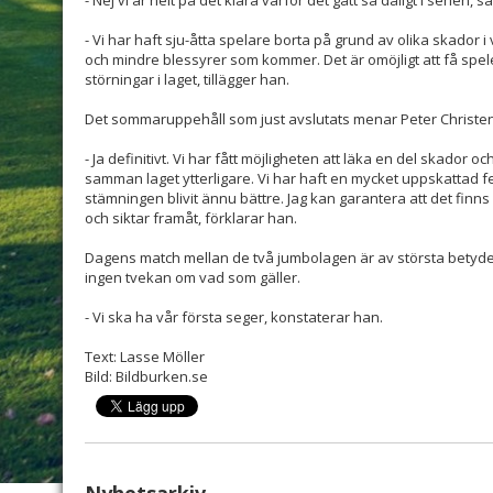
- Vi har haft sju-åtta spelare borta på grund av olika skador 
och mindre blessyrer som kommer. Det är omöjligt att få spele
störningar i laget, tillägger han.
Det sommaruppehåll som just avslutats menar Peter Christenso
- Ja definitivt. Vi har fått möjligheten att läka en del skador 
samman laget ytterligare. Vi har haft en mycket uppskattad fes
stämningen blivit ännu bättre. Jag kan garantera att det finns i
och siktar framåt, förklarar han.
Dagens match mellan de två jumbolagen är av största betydel
ingen tvekan om vad som gäller.
- Vi ska ha vår första seger, konstaterar han.
Text: Lasse Möller
Bild: Bildburken.se
Nyhetsarkiv