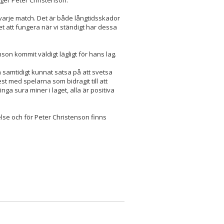
i varje match. Det är både långtidsskador
t att fungera när vi ständigt har dessa
n kommit väldigt lägligt för hans lag.
och samtidigt kunnat satsa på att svetsa
t med spelarna som bidragit till att
nga sura miner i laget, alla är positiva
se och för Peter Christenson finns