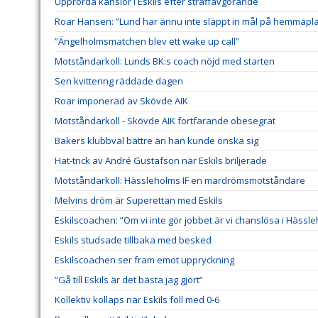
Upprörda känslor i Eskils efter straffavgörande
Roar Hansen: ”Lund har ännu inte släppt in mål på hemmapl
”Ängelholmsmatchen blev ett wake up call”
Motståndarkoll: Lunds BK:s coach nöjd med starten
Sen kvittering räddade dagen
Roar imponerad av Skövde AIK
Motståndarkoll - Skövde AIK fortfarande obesegrat
Bakers klubbval bättre än han kunde önska sig
Hat-trick av André Gustafson när Eskils briljerade
Motståndarkoll: Hässleholms IF en mardrömsmotståndare
Melvins dröm är Superettan med Eskils
Eskilscoachen: ”Om vi inte gör jobbet är vi chanslösa i Hässl
Eskils studsade tillbaka med besked
Eskilscoachen ser fram emot uppryckning
”Gå till Eskils är det bästa jag gjort”
Kollektiv kollaps när Eskils föll med 0-6