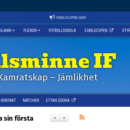
ESKILSCUPEN 2026!
POJKAR
FLICKOR
FOTBOLLSSKOLA
ESKILSCUPEN
STY
ilsminne IF
Kamratskap – Jämlikhet
KONTAKT
MATCHER
ETTAN SÖDRA
a sin första
<
>