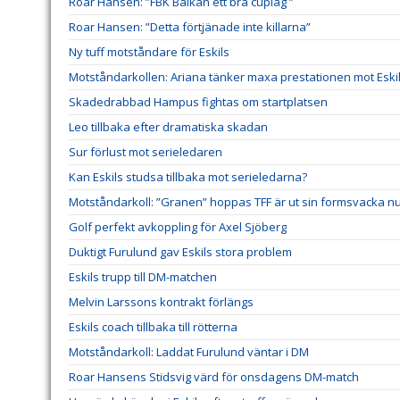
Roar Hansen: ”FBK Balkan ett bra cuplag ”
Roar Hansen: ”Detta förtjänade inte killarna”
Ny tuff motståndare för Eskils
Motståndarkollen: Ariana tänker maxa prestationen mot Eski
Skadedrabbad Hampus fightas om startplatsen
Leo tillbaka efter dramatiska skadan
Sur förlust mot serieledaren
Kan Eskils studsa tillbaka mot serieledarna?
Motståndarkoll: ”Granen” hoppas TFF är ut sin formsvacka n
Golf perfekt avkoppling för Axel Sjöberg
Duktigt Furulund gav Eskils stora problem
Eskils trupp till DM-matchen
Melvin Larssons kontrakt förlängs
Eskils coach tillbaka till rötterna
Motståndarkoll: Laddat Furulund väntar i DM
Roar Hansens Stidsvig värd för onsdagens DM-match