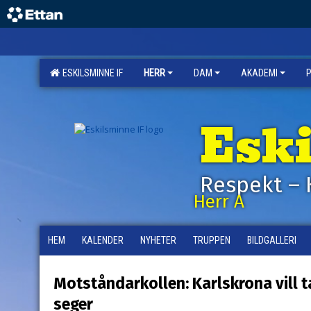
ESKILSMINNE IF
HERR
DAM
AKADEMI
Esk
Respekt – 
Herr A
HEM
KALENDER
NYHETER
TRUPPEN
BILDGALLERI
Motståndarkollen: Karlskrona vill t
seger