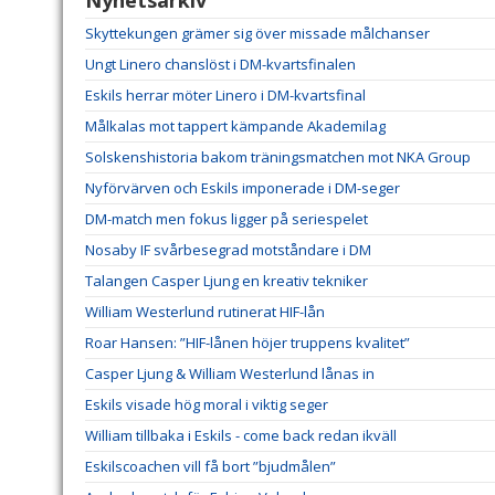
Skyttekungen grämer sig över missade målchanser
Ungt Linero chanslöst i DM-kvartsfinalen
Eskils herrar möter Linero i DM-kvartsfinal
Målkalas mot tappert kämpande Akademilag
Solskenshistoria bakom träningsmatchen mot NKA Group
Nyförvärven och Eskils imponerade i DM-seger
DM-match men fokus ligger på seriespelet
Nosaby IF svårbesegrad motståndare i DM
Talangen Casper Ljung en kreativ tekniker
William Westerlund rutinerat HIF-lån
Roar Hansen: ”HIF-lånen höjer truppens kvalitet”
Casper Ljung & William Westerlund lånas in
Eskils visade hög moral i viktig seger
William tillbaka i Eskils - come back redan ikväll
Eskilscoachen vill få bort ”bjudmålen”