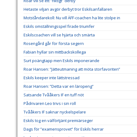
Roar vill se ett ”riktigt” derby
Hetaste viljan avgör derbyt tror Eskilsanfallaren
Motståndarekoll: Nu vill ÄFF-coachen ha lite stolpe in
Eskils omställningsspel firade triumfer
Eskilscoachen vill se hjärta och smärta
Rosengård går för första segern
Fabian hyllar sin mittbackskollega
Surt poängtapp men Eskils imponerande
Roar Hansen: ”Jätteutmaning att möta storfavoriten”
Eskils keeper inte lättstressad
Roar Hansen: ”Detta var en läropeng”
Satsande Tvååkers IF en tuff nöt
Pådrivaren Leo trivs i sin roll
Tvååkers IF saknar nyckelspelare
Eskils tog en välförtjänt premiärseger
Dags för ”examensprovet” för Eskils herrar