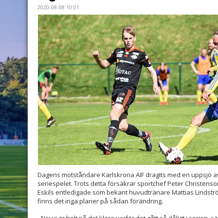
2020-08-08 10:01
Dagens motståndare Karlskrona AIF dragits med en uppsjö a
seriespelet. Trots detta försäkrar sportchef Peter Christenso
Eskils entledigade som bekant huvudtränare Mattias Lindstr
finns det inga planer på sådan förändring.
- Nej vi är helt på det klara varför det gått så dåligt i serien,