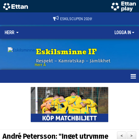
ESKILSCUPEN 2026!
HERR
LOGGA IN
Eskilsminne IF
Respekt – Kamratskap – Jämlikhet
Herr A
HEM
KALENDER
NYHETER
TRUPPEN
André Petersson: "Inget utrymme
<
>