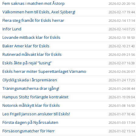
Fem saknas i matchen mot Åstorp
2026-02-20 20:16
Välkommen hem till Eskils, Axel Sjöberg!
2026-02-17 19:44
Flera steg framåt för Eskils herrar
2026-02-14 17:14
Inför Lund
2026-02-14 07:25
Lovande mittback klar för Eskils
2026-02-13 18:53
Baker Amer klar för Eskils
2026-02-10 21:40
Rutinerad målvakt klar för Eskils
2026-02-09 21:56
Eskils åkte på rejäl ”lusing”
2026-02-07 16:38
Eskils herrar möter Superettanlaget Värnamo
2026-02-06 20:07
Olycklig skada i årspremiären
2026-01-24 17:25
Träningsmatcherna drar igång!
2026-01-24 08:44
Hampus Stoltz förlängde kontraktet
2026-01-19 09:04
Notorisk målskytt klar för Eskils
2026-01-08 16:53
Leo Frigell Jansson ansluter till Eskils!
2026-01-07 18:46
Första dagen på Nyårssaluten
2026-01-03 17:34
Försäsongsmatcher för Herr
2026-01-02 15:14