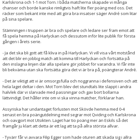
Karlskrona och 1-1 mot Torn. I båda matcherna skapade vi många
chanser och borde kanske rimligtvis haft lite fler poäng med oss. Det
räcker som bekant inte med att göra bra insatser säger André som litar
på sina spelare.
Stämningen i truppen är bra och spelare och ledare ser fram emot att
få spela hemma på Harlyckan och dessutom inför lite publik för första
gången i årets serie.
- Ja det ska bli gott att få kliva in på Harlyckan. Vi vill visa vårt motstånd
att det blir en jobbig match att komma till Harlyckan och fortsätta på
den inslagna linjen där alla spelare gör jobbet för varandra. Vi får inte
bli bekväma utan ska fortsätta göra det vi är bra på, poängterar André.
- Det är viktigt att vi är omsorgsfulla och noggranna i defensiven och att
hela laget deltar i den. Mot Torn blev det stundtals lite slappt i andra
halvlek där vi slarvade med passningar och gav bort bollarna
lättvindigt. Det håller inte om vi ska vinna matcher, förklarar han.
Assyriska har undantaget förlusten mot Skövde hemma med 0-4
senast en bra poängutdelning med segrar mot Qviding och Karlskrona
och oavgjort mot Utsikten. Laget har tio poäng mer än Eskils så det
framgår ju klart att detta är ett lag att ta på allra största allvar.
- Tyvärr får vi avvara Filip Egger som hade oturen att skada sig i allra