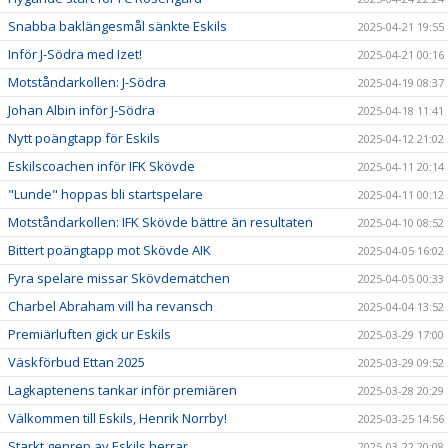
Snabba baklängesmål sänkte Eskils
2025-04-21 19:55
Inför J-Södra med Izet!
2025-04-21 00:16
Motståndarkollen: J-Södra
2025-04-19 08:37
Johan Albin inför J-Södra
2025-04-18 11:41
Nytt poängtapp för Eskils
2025-04-12 21:02
Eskilscoachen inför IFK Skövde
2025-04-11 20:14
"Lunde" hoppas bli startspelare
2025-04-11 00:12
Motståndarkollen: IFK Skövde bättre än resultaten
2025-04-10 08:52
Bittert poängtapp mot Skövde AIK
2025-04-05 16:02
Fyra spelare missar Skövdematchen
2025-04-05 00:33
Charbel Abraham vill ha revansch
2025-04-04 13:52
Premiärluften gick ur Eskils
2025-03-29 17:00
Väskförbud Ettan 2025
2025-03-29 09:52
Lagkaptenens tankar inför premiären
2025-03-28 20:29
Välkommen till Eskils, Henrik Norrby!
2025-03-25 14:56
Starkt genrep av Eskils herrar
2025-03-22 20:08