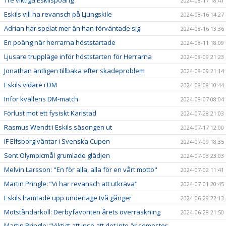
2024-08-17 18:41
Eskils vill ha revansch på Ljungskile
2024-08-16 14:27
Adrian har spelat mer än han förväntade sig
2024-08-16 13:36
En poäng när herrarna höststartade
2024-08-11 18:09
Ljusare truppläge inför höststarten för Herrarna
2024-08-09 21:23
Jonathan äntligen tillbaka efter skadeproblem
2024-08-09 21:14
Eskils vidare i DM
2024-08-08 10:44
Inför kvällens DM-match
2024-08-07 08:04
Förlust mot ett fysiskt Karlstad
2024-07-28 21:03
Rasmus Wendt i Eskils säsongen ut
2024-07-17 12:00
IF Elfsborg väntar i Svenska Cupen
2024-07-09 18:35
Sent Olympicmål grumlade glädjen
2024-07-03 23:03
Melvin Larsson: "En för alla, alla för en vårt motto"
2024-07-02 11:41
Martin Pringle: ”Vi har revansch att utkräva"
2024-07-01 20:45
Eskils hämtade upp underläge två gånger
2024-06-29 22:13
Motståndarkoll: Derbyfavoriten årets överraskning
2024-06-28 21:50
Martin Pringle: ”Viktigt att inse att det inte är semester