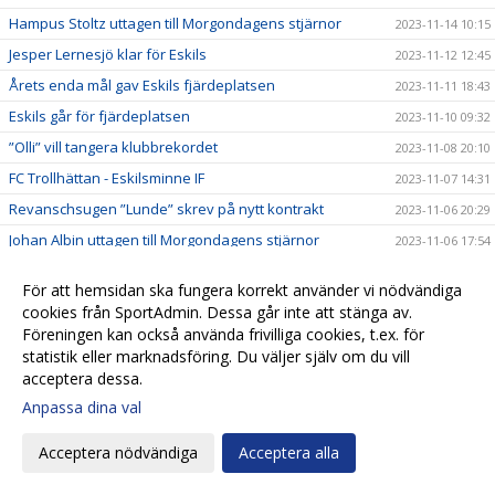
Hampus Stoltz uttagen till Morgondagens stjärnor
2023-11-14 10:15
Jesper Lernesjö klar för Eskils
2023-11-12 12:45
Årets enda mål gav Eskils fjärdeplatsen
2023-11-11 18:43
Eskils går för fjärdeplatsen
2023-11-10 09:32
”Olli” vill tangera klubbrekordet
2023-11-08 20:10
FC Trollhättan - Eskilsminne IF
2023-11-07 14:31
Revanschsugen ”Lunde” skrev på nytt kontrakt
2023-11-06 20:29
Johan Albin uttagen till Morgondagens stjärnor
2023-11-06 17:54
Seger mot Lunds BK i sista hemmamatchen
2023-11-05 17:24
För att hemsidan ska fungera korrekt använder vi nödvändiga
Reinholdsson tillbaka i skadedrabbat Eskils
2023-11-03 09:57
cookies från SportAdmin. Dessa går inte att stänga av.
Imponerande säsong av ”Bobbe"
Föreningen kan också använda frivilliga cookies, t.ex. för
2023-11-01 20:54
statistik eller marknadsföring. Du väljer själv om du vill
Ingen tvekan för Casper Seger
2023-10-31 21:00
acceptera dessa.
Eskilsminne IF - Lunds BK
2023-10-30 13:10
Anpassa dina val
Eskilscoachen: ”Vi förtjänade inte förlora"
2023-10-29 19:16
Acceptera nödvändiga
Acceptera alla
Lagkaptenen signerade nytt kontrakt
2023-10-28 20:26
Omtumlande tid för Lucas Ohlander
2023-10-27 12:05