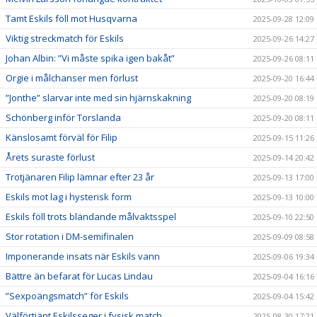
Tamt Eskils föll mot Husqvarna
2025-09-28 12:09
Viktig streckmatch för Eskils
2025-09-26 14:27
Johan Albin: ”Vi måste spika igen bakåt”
2025-09-26 08:11
Orgie i målchanser men förlust
2025-09-20 16:44
”Jonthe” slarvar inte med sin hjärnskakning
2025-09-20 08:19
Schönberg inför Torslanda
2025-09-20 08:11
Känslosamt förväl för Filip
2025-09-15 11:26
Årets suraste förlust
2025-09-14 20:42
Trotjänaren Filip lämnar efter 23 år
2025-09-13 17:00
Eskils mot lag i hysterisk form
2025-09-13 10:00
Eskils föll trots bländande målvaktsspel
2025-09-10 22:50
Stor rotation i DM-semifinalen
2025-09-09 08:58
Imponerande insats när Eskils vann
2025-09-06 19:34
Bättre än befarat för Lucas Lindau
2025-09-04 16:16
”Sexpoängsmatch” för Eskils
2025-09-04 15:42
Välförtjänt Eskilsseger i fysisk match
2025-08-30 17:21