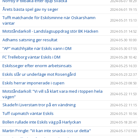
Norrby IF tillbaka efter djup svacka
2024-06-07 18:29
Årets bästa spel gav ny seger
2024-06-01 19:15
Tufft matchande för Eskilsminne när Oskarshamn
2024-05-31 15:13
väntar
Motståndarkoll - Landslagsuppdrag stör BK Häcken
2024-05-31 14:52
Adhams satsning ger resultat
2024-05-30 10:00
”AP” matchhjälte när Eskils vann i DM
2024-05-30 07:55
FC Trelleborg väntar Eskils i DM
2024-05-28 10:42
Eskilsseger efter enorm arbetsinsats
2024-05-25 16:33
Eskils slår ur underläge mot Rosengård
2024-05-23 22:37
Eskils herrar imponerade i cupen
2024-05-23 08:50
Motståndarkoll: ”Vi vill så klart vara med i toppen hela
2024-05-22 11:53
vägen”
Skadefri Liverstam tror på en vändning
2024-05-22 11:15
Tuff cupmatch väntar Eskils
2024-05-21 10:56
Bollen rullade inte Eskils väg på Harlyckan
2024-05-18 20:41
Martin Pringle: ”Vi kan inte snacka oss ur detta"
2024-05-17 07:00