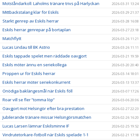
Motståndarkoll: Laholms tränare trivs på Harlyckan
2026-03-31 13:24
Mittbackstalang klar för Eskils
2026-03-29 21:37
Starkt genrep av Eskils herrar
2026-03-28 16:08
Eskils herrar genrepar på bortaplan
2026-03-27 23:18
Matchflytt
2026-03-26 11:21
Lucas Lindau till BK Astrio
2026-03-26 11:11
Eskils tappade spelet men räddade oavgjort
2026-03-21 19:59
Eskils möter ännu en seriekollega
2026-03-20 20:40
Proppen ur för Eskils herrar
2026-03-14 18:01
Eskils herrar möter seriekonkurrent
2026-03-13 13:37
Onödiga baklängesmål när Eskils föll
2026-03-07 17:26
Roar vill se fler ”tomma löp”
2026-03-06 20:06
Oavgjort mot Helsingör efter bra prestation
2026-02-27 22:23
Jubilerande tränare missar Helsingörsmatchen
2026-02-26 16:20
Lucas Larsen lämnar Eskilsminne IF
2026-02-25 19:52
Vindrutetorkare-fotboll när Eskils spelade 1-1
2026-02-21 17:18