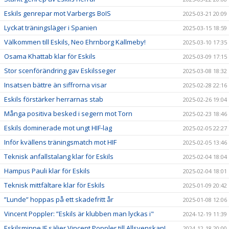
Eskils genrepar mot Varbergs BoIS
2025-03-21 20:09
Lyckat träningsläger i Spanien
2025-03-15 18:59
Välkommen till Eskils, Neo Ehrnborg Kallmeby!
2025-03-10 17:35
Osama Khattab klar för Eskils
2025-03-09 17:15
Stor scenförändring gav Eskilsseger
2025-03-08 18:32
Insatsen bättre än siffrorna visar
2025-02-28 22:16
Eskils förstärker herrarnas stab
2025-02-26 19:04
Många positiva besked i segern mot Torn
2025-02-23 18:46
Eskils dominerade mot ungt HIF-lag
2025-02-05 22:27
Inför kvällens träningsmatch mot HIF
2025-02-05 13:46
Teknisk anfallstalang klar för Eskils
2025-02-04 18:04
Hampus Pauli klar för Eskils
2025-02-04 18:01
Teknisk mittfältare klar för Eskils
2025-01-09 20:42
”Lunde” hoppas på ett skadefritt år
2025-01-08 12:06
Vincent Poppler: ”Eskils är klubben man lyckas i"
2024-12-19 11:39
Eskilsminne IF säljer Vincent Poppler till Allsvenskan!
2024-12-18 20:00