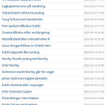
Lagkaptenen tror på vändning
2025-06-27 11:07
Oskarshamn vill ha tre poäng
2025-06-27 11:06
Tung förlust mot Hässleholm
2025-06-19 23:08
Fem spelare tillbaka i Eskils
2025-06-19 11:31
Osama tillbaka efter avstängning
2025-06-18 20:48
Motståndarkollen: Hässleholms IF
2025-06-18 20:42
Linus Gregard kliver in i Eskils Herr
2025-06-16 19:55
Eskils tappade åter poäng
2025-06-15 19:16
Norrby fixade poäng mot Norrby
2025-06-14 20:32
Inför Norrby
2025-06-14 10:49
Defensivt starkt Norrby går för seger
2025-06-13 07:57
Johan stolt över kaptensbindeln
2025-06-12 23:18
Eskils dominerade i cupseger
2025-06-10 21:22
Inför Svenska Cupen
2025-06-10 17:20
Förändringar i Herrstaben
2025-06-09 14:00
Eskils fick en rejäl lektion
2025-06-06 22:30