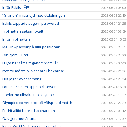
Inför Eskils - ÄFF
2025-06-06 08:00
”Granen” missnöjd med utdelningen
2025-06-05 22:19
Eskils tappade segern på övertid
2025-06-01 21:25
Trollhättan satsar lokalt
2025-06-01 08:59
Inför Trollhättan
2025-05-31 15:55
Melvin - passar på alla positioner
2025-05-30 20:51
Oavgjort i Lund
2025-05-28 23:20
Hugo har fått sitt genombrott i år
2025-05-28 07:40
Izet "Vi måste bli vassare i boxarna"
2025-05-27 21:36
LBK jagar avancemang
2025-05-26 23:34
Förlust trots en uppsjö chanser
2025-05-24 16:58
Spelartrio tillbaka mot Olympic
2025-05-23 11:57
Olympiccoachen tror på välspelad match
2025-05-21 22:29
Endrit alltid beredd ta chansen
2025-05-21 08:12
Oavgjort mot Ariana
2025-05-17 17:37
Jetmir Koci får chansen i seniorlaget
2025-05-17 11:54