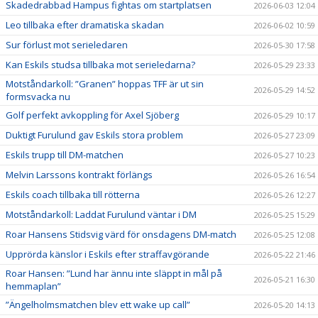
Skadedrabbad Hampus fightas om startplatsen
2026-06-03 12:04
Leo tillbaka efter dramatiska skadan
2026-06-02 10:59
Sur förlust mot serieledaren
2026-05-30 17:58
Kan Eskils studsa tillbaka mot serieledarna?
2026-05-29 23:33
Motståndarkoll: ”Granen” hoppas TFF är ut sin
2026-05-29 14:52
formsvacka nu
Golf perfekt avkoppling för Axel Sjöberg
2026-05-29 10:17
Duktigt Furulund gav Eskils stora problem
2026-05-27 23:09
Eskils trupp till DM-matchen
2026-05-27 10:23
Melvin Larssons kontrakt förlängs
2026-05-26 16:54
Eskils coach tillbaka till rötterna
2026-05-26 12:27
Motståndarkoll: Laddat Furulund väntar i DM
2026-05-25 15:29
Roar Hansens Stidsvig värd för onsdagens DM-match
2026-05-25 12:08
Upprörda känslor i Eskils efter straffavgörande
2026-05-22 21:46
Roar Hansen: ”Lund har ännu inte släppt in mål på
2026-05-21 16:30
hemmaplan”
”Ängelholmsmatchen blev ett wake up call”
2026-05-20 14:13