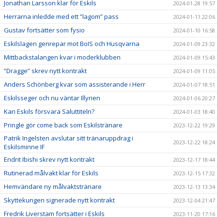
Jonathan Larsson klar för Eskils
2024-01-28 19:57
Herrarna inledde med ett ”lagom” pass
2024-01-11 22:06
Gustav fortsätter som fysio
2024-01-10 16:58
Eskilslagen genrepar mot BoIS och Husqvarna
2024-01-09 23:32
Mittbackstalangen kvar i moderklubben
2024-01-09 15:43
”Dragge” skrev nytt kontrakt
2024-01-09 11:05
Anders Schönberg kvar som assisterande i Herr
2024-01-07 18:51
Eskilsseger och nu väntar Illyrien
2024-01-06 20:27
Kan Eskils försvara Saluttiteln?
2024-01-03 18:40
Pringle gör come back som Eskilstränare
2023-12-22 19:29
Patrik Ingelsten avslutar sitt tränaruppdrag i
2023-12-22 18:24
Eskilsminne IF
Endrit Ibishi skrev nytt kontrakt
2023-12-17 18:44
Rutinerad målvakt klar för Eskils
2023-12-15 17:32
Hemvändare ny målvaktstränare
2023-12-13 13:34
Skyttekungen signerade nytt kontrakt
2023-12-04 21:47
Fredrik Liverstam fortsätter i Eskils
2023-11-20 17:16