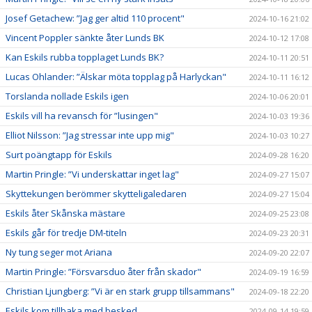
Josef Getachew: ”Jag ger altid 110 procent"
2024-10-16 21:02
Vincent Poppler sänkte åter Lunds BK
2024-10-12 17:08
Kan Eskils rubba topplaget Lunds BK?
2024-10-11 20:51
Lucas Ohlander: ”Älskar möta topplag på Harlyckan"
2024-10-11 16:12
Torslanda nollade Eskils igen
2024-10-06 20:01
Eskils vill ha revansch för ”lusingen"
2024-10-03 19:36
Elliot Nilsson: ”Jag stressar inte upp mig"
2024-10-03 10:27
Surt poängtapp för Eskils
2024-09-28 16:20
Martin Pringle: ”Vi underskattar inget lag"
2024-09-27 15:07
Skyttekungen berömmer skytteligaledaren
2024-09-27 15:04
Eskils åter Skånska mästare
2024-09-25 23:08
Eskils går för tredje DM-titeln
2024-09-23 20:31
Ny tung seger mot Ariana
2024-09-20 22:07
Martin Pringle: ”Försvarsduo åter från skador"
2024-09-19 16:59
Christian Ljungberg: ”Vi är en stark grupp tillsammans"
2024-09-18 22:20
Eskils kom tillbaka med besked
2024-09-14 19:59