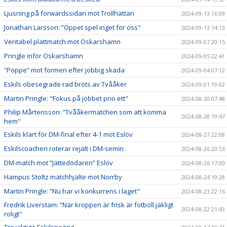
Ljusning på forwardssidan mot Trollhättan
2024-09-13 16:09
Jonathan Larsson: ”Öppet spel inget för oss"
2024-09-13 14:13
Veritabel plattmatch mot Oskarshamn
2024-09-07 20:15
Pringle inför Oskarshamn
2024-09-05 22:41
”Poppe” mot formen efter jobbig skada
2024-09-04 07:12
Eskils obesegrade rad bröts av Tvååker
2024-09-01 19:02
Martin Pringle: "Fokus på jobbet prio ett"
2024-08-30 07:48
Philip Mårtensson: ”Tvååkermatchen som att komma
2024-08-28 19:47
hem"
Eskils klart för DM-final efter 4-1 mot Eslöv
2024-08-27 22:08
Eskilscoachen roterar rejält i DM-semin
2024-08-26 20:53
DM-match mot ”Jättedödaren” Eslöv
2024-08-26 17:00
Hampus Stoltz matchhjälte mot Norrby
2024-08-24 19:28
Martin Pringle: ”Nu har vi konkurrens i laget"
2024-08-23 22:16
Fredrik Liverstam: ”När kroppen är frisk är fotboll jäkligt
2024-08-22 21:43
roligt"
Tre viktiga Eskilspoäng