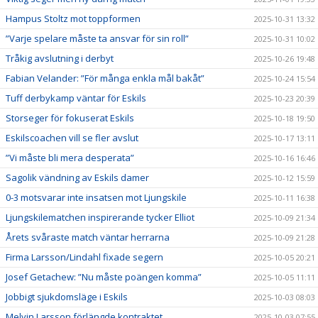
Hampus Stoltz mot toppformen
2025-10-31 13:32
”Varje spelare måste ta ansvar för sin roll”
2025-10-31 10:02
Tråkig avslutning i derbyt
2025-10-26 19:48
Fabian Velander: ”För många enkla mål bakåt”
2025-10-24 15:54
Tuff derbykamp väntar för Eskils
2025-10-23 20:39
Storseger för fokuserat Eskils
2025-10-18 19:50
Eskilscoachen vill se fler avslut
2025-10-17 13:11
”Vi måste bli mera desperata”
2025-10-16 16:46
Sagolik vändning av Eskils damer
2025-10-12 15:59
0-3 motsvarar inte insatsen mot Ljungskile
2025-10-11 16:38
Ljungskilematchen inspirerande tycker Elliot
2025-10-09 21:34
Årets svåraste match väntar herrarna
2025-10-09 21:28
Firma Larsson/Lindahl fixade segern
2025-10-05 20:21
Josef Getachew: ”Nu måste poängen komma”
2025-10-05 11:11
Jobbigt sjukdomsläge i Eskils
2025-10-03 08:03
Melvin Larsson förlängde kontraktet
2025-10-03 07:55