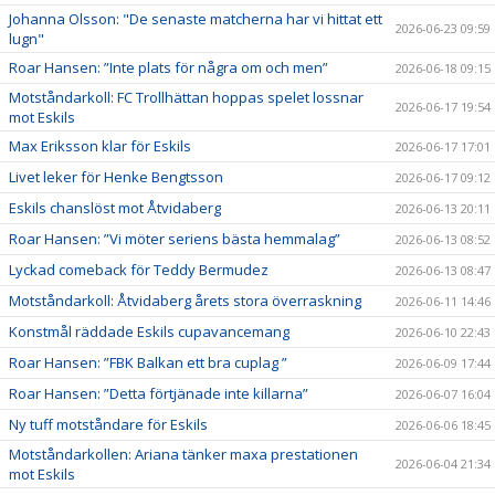
Johanna Olsson: "De senaste matcherna har vi hittat ett
2026-06-23 09:59
lugn"
Roar Hansen: ”Inte plats för några om och men”
2026-06-18 09:15
Motståndarkoll: FC Trollhättan hoppas spelet lossnar
2026-06-17 19:54
mot Eskils
Max Eriksson klar för Eskils
2026-06-17 17:01
Livet leker för Henke Bengtsson
2026-06-17 09:12
Eskils chanslöst mot Åtvidaberg
2026-06-13 20:11
Roar Hansen: ”Vi möter seriens bästa hemmalag”
2026-06-13 08:52
Lyckad comeback för Teddy Bermudez
2026-06-13 08:47
Motståndarkoll: Åtvidaberg årets stora överraskning
2026-06-11 14:46
Konstmål räddade Eskils cupavancemang
2026-06-10 22:43
Roar Hansen: ”FBK Balkan ett bra cuplag ”
2026-06-09 17:44
Roar Hansen: ”Detta förtjänade inte killarna”
2026-06-07 16:04
Ny tuff motståndare för Eskils
2026-06-06 18:45
Motståndarkollen: Ariana tänker maxa prestationen
2026-06-04 21:34
mot Eskils