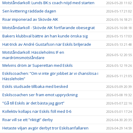
Motståndarkoll: Lunds BK:s coach nöjd med starten
2026-05-20 11:02
Sen kvittering räddade dagen
2026-05-17 21:02
Roar imponerad av Skövde AIK
2026-05-16 18:21
Motståndarkoll - Skövde AIK fortfarande obesegrat
2026-05-16 08:18
Bakers klubbval bättre än han kunde önska sig
2026-05-15 17:03
Hat-trick av André Gustafson när Eskils briljerade
2026-05-13 21:48
Motståndarkoll: Hässleholms IF en
2026-05-12 20:55
mardrömsmotståndare
Melvins dröm är Superettan med Eskils
2026-05-12 19:26
Eskilscoachen: ”Om vi inte gör jobbet är vi chanslösa i
2026-05-11 21:05
Hässleholm”
Eskils studsade tillbaka med besked
2026-05-09 20:39
Eskilscoachen ser fram emot uppryckning
2026-05-08 19:32
”Gå till Eskils är det bästa jag gjort”
2026-05-07 22:16
Kollektiv kollaps när Eskils föll med 0-6
2026-05-01 17:24
Roar vill se ett ”riktigt” derby
2026-04-30 20:35
Hetaste viljan avgör derbyt tror Eskilsanfallaren
2026-04-29 14:59