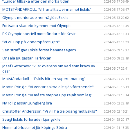
”Lunde” tillbaka efter den mörka tiden
2024-05-17 06:49
MOTSTÅNDARKOLL: ”Vi har allt att vinna mot Eskils”
2024-05-17 06:47
Olympic monterade ner håglöst Eskils
2024-05-13 22:02
Fortsatta skadebekymmer mot Olympic
2024-05-12 11:45
BK Olympic speciell motståndare för Kevin
2024-05-12 11:33
”Vi vill upp på vinnarspåret igen"
2024-05-12 11:29
Sen straff gav Eskils första hemmasegern
2024-05-09 19:37
Onsala BK gästar Harlyckan
2024-05-08 22:18
Josef Getachew: ”Vi är överens om vad som krävs av
2024-05-07 22:41
oss"
Motståndarkoll – ”Eskils blir en superutmaning"
2024-05-07 22:19
Martin Pringle: ”Vi verkar sakna allt självförtroende"
2024-05-05 15:19
Martin Pringle: ”Vi måste steppa upp rejält som lag"
2024-05-03 13:14
Ny roll passar Ljungberg bra
2024-05-02 22:18
Christoffer Andersson: ”Vi vill ha tre poäng mot Eskils"
2024-05-02 15:21
Svagt Eskils förlorade i Ljungskile
2024-04-28 20:17
Hemmaförlust mot Jönköpings Södra
2024-04-21 13:33