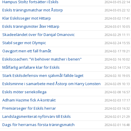
Hampus Stoltz fortsätter i Eskils
2024-03-05 22:14
Eskils träningsmatchar mot Åstorp
2024-03-05 22:12
Klar Eskilsseger mot Hittarp
2024-03-02 17:41
Eskils träningsmöter åter Hittarp
2024-03-01 10:05
Skadeeländet över för Danijal Omanovic
2024-02-29 11:11
Stabil seger mot Olympic
2024-02-24 15:55
Oavgjort men ett fall framåt
2024-02-17 19:21
Eskilscoachen: ”Vi behöver matcher i benen"
2024-02-16 10:02
Målfarlig anfallare klar för Eskils
2024-02-14 17:26
Stark Eskilsdefensiv men självmål fällde laget
2024-02-10 19:05
Eskilsminne i samarbete med Åstorp om Harry Lomsten
2024-02-09 10:13
Eskils möter seriekollega
2024-02-08 16:57
Adham Hazime fick A-kontrakt
2024-02-03 17:17
Premiärseger för Eskils herrar
2024-02-03 16:32
Landslagsmeriterat nyförvärv till Eskils
2024-02-01 21:29
Dags för herrarnas första träningsmatch
2024-02-01 16:48