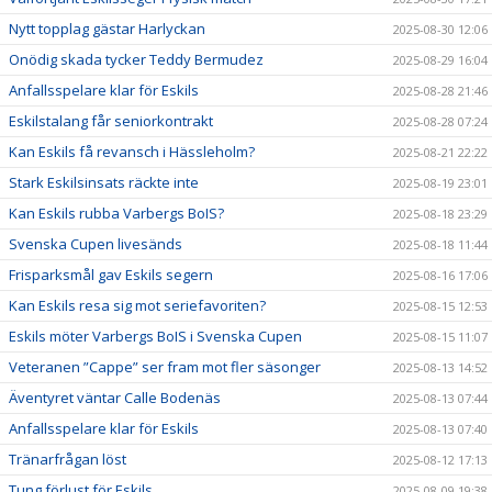
Nytt topplag gästar Harlyckan
2025-08-30 12:06
Onödig skada tycker Teddy Bermudez
2025-08-29 16:04
Anfallsspelare klar för Eskils
2025-08-28 21:46
Eskilstalang får seniorkontrakt
2025-08-28 07:24
Kan Eskils få revansch i Hässleholm?
2025-08-21 22:22
Stark Eskilsinsats räckte inte
2025-08-19 23:01
Kan Eskils rubba Varbergs BoIS?
2025-08-18 23:29
Svenska Cupen livesänds
2025-08-18 11:44
Frisparksmål gav Eskils segern
2025-08-16 17:06
Kan Eskils resa sig mot seriefavoriten?
2025-08-15 12:53
Eskils möter Varbergs BoIS i Svenska Cupen
2025-08-15 11:07
Veteranen ”Cappe” ser fram mot fler säsonger
2025-08-13 14:52
Äventyret väntar Calle Bodenäs
2025-08-13 07:44
Anfallsspelare klar för Eskils
2025-08-13 07:40
Tränarfrågan löst
2025-08-12 17:13
Tung förlust för Eskils
2025-08-09 19:38