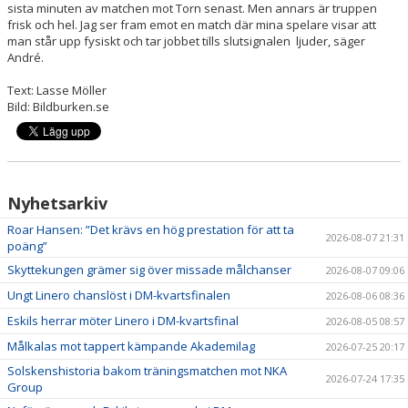
sista minuten av matchen mot Torn senast. Men annars är truppen
frisk och hel. Jag ser fram emot en match där mina spelare visar att
man står upp fysiskt och tar jobbet tills slutsignalen ljuder, säger
André.
Text: Lasse Möller
Bild: Bildburken.se
Nyhetsarkiv
Roar Hansen: ”Det krävs en hög prestation för att ta
2026-08-07 21:31
poäng”
Skyttekungen grämer sig över missade målchanser
2026-08-07 09:06
Ungt Linero chanslöst i DM-kvartsfinalen
2026-08-06 08:36
Eskils herrar möter Linero i DM-kvartsfinal
2026-08-05 08:57
Målkalas mot tappert kämpande Akademilag
2026-07-25 20:17
Solskenshistoria bakom träningsmatchen mot NKA
2026-07-24 17:35
Group