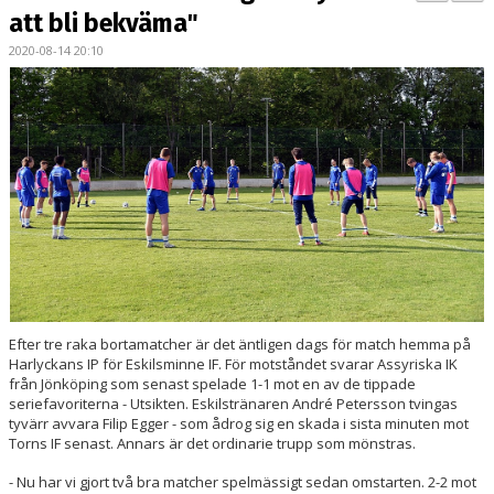
BILDGALLERI
att bli bekväma"
2020-08-14 20:10
KONTAKT
MATCHER
ETTAN SÖDRA
Efter tre raka bortamatcher är det äntligen dags för match hemma på
Harlyckans IP för Eskilsminne IF. För motståndet svarar Assyriska IK
från Jönköping som senast spelade 1-1 mot en av de tippade
seriefavoriterna - Utsikten. Eskilstränaren André Petersson tvingas
tyvärr avvara Filip Egger - som ådrog sig en skada i sista minuten mot
Torns IF senast. Annars är det ordinarie trupp som mönstras.
- Nu har vi gjort två bra matcher spelmässigt sedan omstarten. 2-2 mot