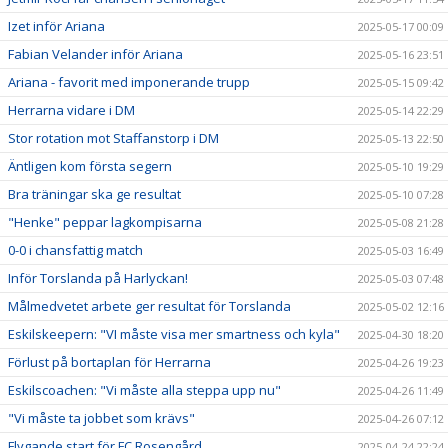
Izet inför Ariana
2025-05-17 00:09
Fabian Velander inför Ariana
2025-05-16 23:51
Ariana - favorit med imponerande trupp
2025-05-15 09:42
Herrarna vidare i DM
2025-05-14 22:29
Stor rotation mot Staffanstorp i DM
2025-05-13 22:50
Äntligen kom första segern
2025-05-10 19:29
Bra träningar ska ge resultat
2025-05-10 07:28
"Henke" peppar lagkompisarna
2025-05-08 21:28
0-0 i chansfattig match
2025-05-03 16:49
Inför Torslanda på Harlyckan!
2025-05-03 07:48
Målmedvetet arbete ger resultat för Torslanda
2025-05-02 12:16
Eskilskeepern: "VI måste visa mer smartness och kyla"
2025-04-30 18:20
Förlust på bortaplan för Herrarna
2025-04-26 19:23
Eskilscoachen: "Vi måste alla steppa upp nu"
2025-04-26 11:49
"Vi måste ta jobbet som krävs"
2025-04-26 07:12
Flygande start för FC Rosengård
2025-04-24 22:24