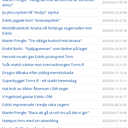
2024-06-27 20:18
ännu"
Jiu jitsu nycken till ”Andys” styrka
2024-06-25 20:08
Eskils jagade bort ”Arianaspöket"
2024-06-20 22:42
Motståndarkoll: Ariana vill förlänga segerraden mot
2024-06-19 20:18
Eskils
Martin Pringle: ”Tre viktiga kodord mot Ariana"
2024-06-18 21:08
Endrit Ibishi - ”hjälpgumman” som tänker på laget
2024-06-18 20:51
Heroisk insats gav Eskils poäng mot Torn
2024-06-14 21:55
Svår match väntar mot överraskningen Torns IF
2024-06-13 21:23
Dragos tillbaka efter jobbig meniskskada
2024-06-12 13:26
Superbygget Torns IF - ett starkt hemmalag
2024-06-12 13:11
Hat trick av Viktor Åkerman i DM-seger
2024-06-11 22:45
V Ingelstad gästar Eskils i DM
2024-06-10 20:17
Eskils imponerade i tredje raka segern
2024-06-08 22:20
Martin Pringle: ”Bara att gå ut och tro på det vi gör"
2024-06-07 19:08
Hampus trivs med sin utveckling
2024-06-07 18:49