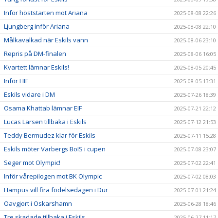
Inför höststarten mot Ariana
2025-08-08 22:26
Ljungberg inför Ariana
2025-08-08 22:10
Målkavalkad när Eskils vann
2025-08-06 23:10
Repris på DM-finalen
2025-08-06 16:05
Kvartett lämnar Eskils!
2025-08-05 20:45
Inför HIF
2025-08-05 13:31
Eskils vidare i DM
2025-07-26 18:39
Osama Khattab lämnar EIF
2025-07-21 22:12
Lucas Larsen tillbaka i Eskils
2025-07-12 21:53
Teddy Bermudez klar för Eskils
2025-07-11 15:28
Eskils möter Varbergs BoIS i cupen
2025-07-08 23:07
Seger mot Olympic!
2025-07-02 22:41
Inför vårepilogen mot BK Olympic
2025-07-02 08:03
Hampus vill fira födelsedagen i Dur
2025-07-01 21:24
Oavgjort i Oskarshamn
2025-06-28 18:46
Tre skadade tillbaka i Eskils
2025-06-27 11:17