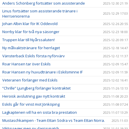
Anders Schönberg fortsätter som assisterande
2025-12-30 21:19
Linus fortsätter som assisterande tränare i
2025-12-29 17:03
Herrseniorerna
Johan Albin klar för IK Oddevold
2025-12-26 20:55
Norrby klar för två nya säsonger
2025-12-23 18:00
Truppen klar till Nyårssaluten!
2025-12-20 09:17
Ny målvaktstränare för herrlaget
2025-12-18 14:47
Vänsterback Eskils första nyförvärv
2025-12-12 11:37
Roar Hansen tar över Eskils
2025-12-09 15:47
Roar Hansen ny huvudtränare i Eskilsminne IF
2025-12-09 11:59
Veteranen förlänger med Eskils
2025-12-02 16:41
”Chrille” Ljungberg förlänger kontraktet
2025-11-26 13:13
Heroisk avslutning gav nytt kontrakt
2025-11-08 20:23
Eskils går för vinst mot Jönköping
2025-11-08 07:24
Lagkaptenen vill ha en sista bra prestation
2025-11-07 13:29
Mustaschkampen - Team Ettan Södra vs Team Ettan Norra.
2025-11-03
Viktig seger men ny darrig match
2025-11-01 19:33