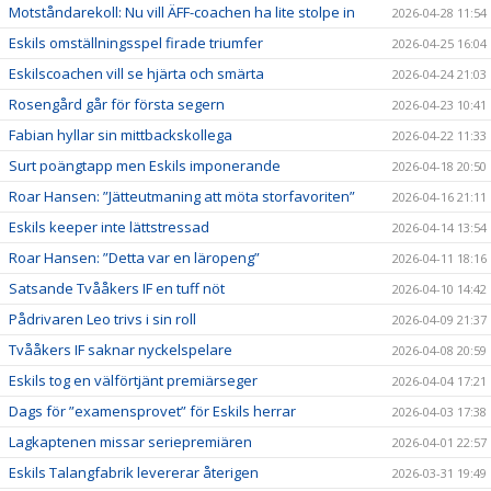
Motståndarekoll: Nu vill ÄFF-coachen ha lite stolpe in
2026-04-28 11:54
Eskils omställningsspel firade triumfer
2026-04-25 16:04
Eskilscoachen vill se hjärta och smärta
2026-04-24 21:03
Rosengård går för första segern
2026-04-23 10:41
Fabian hyllar sin mittbackskollega
2026-04-22 11:33
Surt poängtapp men Eskils imponerande
2026-04-18 20:50
Roar Hansen: ”Jätteutmaning att möta storfavoriten”
2026-04-16 21:11
Eskils keeper inte lättstressad
2026-04-14 13:54
Roar Hansen: ”Detta var en läropeng”
2026-04-11 18:16
Satsande Tvååkers IF en tuff nöt
2026-04-10 14:42
Pådrivaren Leo trivs i sin roll
2026-04-09 21:37
Tvååkers IF saknar nyckelspelare
2026-04-08 20:59
Eskils tog en välförtjänt premiärseger
2026-04-04 17:21
Dags för ”examensprovet” för Eskils herrar
2026-04-03 17:38
Lagkaptenen missar seriepremiären
2026-04-01 22:57
Eskils Talangfabrik levererar återigen
2026-03-31 19:49