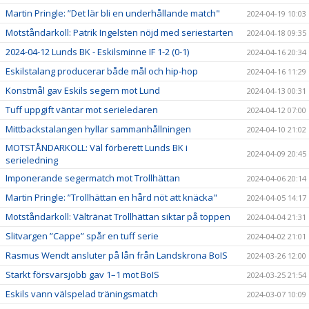
Martin Pringle: ”Det lär bli en underhållande match"
2024-04-19 10:03
Motståndarkoll: Patrik Ingelsten nöjd med seriestarten
2024-04-18 09:35
2024-04-12 Lunds BK - Eskilsminne IF 1-2 (0-1)
2024-04-16 20:34
Eskilstalang producerar både mål och hip-hop
2024-04-16 11:29
Konstmål gav Eskils segern mot Lund
2024-04-13 00:31
Tuff uppgift väntar mot serieledaren
2024-04-12 07:00
Mittbackstalangen hyllar sammanhållningen
2024-04-10 21:02
MOTSTÅNDARKOLL: Väl förberett Lunds BK i
2024-04-09 20:45
serieledning
Imponerande segermatch mot Trollhättan
2024-04-06 20:14
Martin Pringle: ”Trollhättan en hård nöt att knäcka"
2024-04-05 14:17
Motståndarkoll: Vältränat Trollhättan siktar på toppen
2024-04-04 21:31
Slitvargen ”Cappe” spår en tuff serie
2024-04-02 21:01
Rasmus Wendt ansluter på lån från Landskrona BoIS
2024-03-26 12:00
Starkt försvarsjobb gav 1–1 mot BoIS
2024-03-25 21:54
Eskils vann välspelad träningsmatch
2024-03-07 10:09