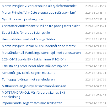
Martin Pringle: ”Vi verkar sakna allt självförtroende"
2024-05-05 15:19
Martin Pringle: ”Vi måste steppa upp rejält som lag"
2024-05-03 13:14
Ny roll passar Ljungberg bra
2024-05-02 22:18
Christoffer Andersson: ”Vi vill ha tre poäng mot Eskils"
2024-05-02 15:21
Svagt Eskils förlorade i Ljungskile
2024-04-28 20:17
Hemmaförlust mot Jönköpings Södra
2024-04-21 13:33
Martin Pringle: ”Det lär bli en underhållande match"
2024-04-19 10:03
Motståndarkoll: Patrik Ingelsten nöjd med seriestarten
2024-04-18 09:35
2024-04-12 Lunds BK - Eskilsminne IF 1-2 (0-1)
2024-04-16 20:34
Eskilstalang producerar både mål och hip-hop
2024-04-16 11:29
Konstmål gav Eskils segern mot Lund
2024-04-13 00:31
Tuff uppgift väntar mot serieledaren
2024-04-12 07:00
Mittbackstalangen hyllar sammanhållningen
2024-04-10 21:02
MOTSTÅNDARKOLL: Väl förberett Lunds BK i
2024-04-09 20:45
serieledning
Imponerande segermatch mot Trollhättan
2024-04-06 20:14