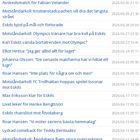
Avskedsmatch för Fabian Velander
2026-06-30 21:51
Motståndarkoll: Kristianstadcoachen vill dra det längsta
2026-06-29 21:50
strået
Eskils bjöd på mål och förlorade
2026-06-28 20:06
Motståndarkoll: Olympics tränare har bra koll på Eskils
2026-06-27 23:53
Kan Eskils vända bortatrenden mot Olympic?
2026-06-27 15:41
Elliot Hintsa: ”Jag ger alltid allt för laget”
2026-06-24 10:11
Johanna Olsson: "De senaste matcherna har vi hittat ett
2026-06-23 09:59
lugn"
Roar Hansen: ”Inte plats för några om och men”
2026-06-18 09:15
Motståndarkoll: FC Trollhättan hoppas spelet lossnar
2026-06-17 19:54
mot Eskils
Max Eriksson klar för Eskils
2026-06-17 17:01
Livet leker för Henke Bengtsson
2026-06-17 09:12
Eskils chanslöst mot Åtvidaberg
2026-06-13 20:11
Roar Hansen: ”Vi möter seriens bästa hemmalag”
2026-06-13 08:52
Lyckad comeback för Teddy Bermudez
2026-06-13 08:47
Motståndarkoll: Åtvidaberg årets stora överraskning
2026-06-11 14:46