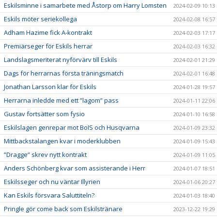
Eskilsminne i samarbete med Åstorp om Harry Lomsten
2024-02-09 10:13
Eskils möter seriekollega
2024-02-08 16:57
Adham Hazime fick A-kontrakt
2024-02-03 17:17
Premiärseger för Eskils herrar
2024-02-03 16:32
Landslagsmeriterat nyförvärv till Eskils
2024-02-01 21:29
Dags för herrarnas första träningsmatch
2024-02-01 16:48
Jonathan Larsson klar för Eskils
2024-01-28 19:57
Herrarna inledde med ett ”lagom” pass
2024-01-11 22:06
Gustav fortsätter som fysio
2024-01-10 16:58
Eskilslagen genrepar mot BoIS och Husqvarna
2024-01-09 23:32
Mittbackstalangen kvar i moderklubben
2024-01-09 15:43
”Dragge” skrev nytt kontrakt
2024-01-09 11:05
Anders Schönberg kvar som assisterande i Herr
2024-01-07 18:51
Eskilsseger och nu väntar Illyrien
2024-01-06 20:27
Kan Eskils försvara Saluttiteln?
2024-01-03 18:40
Pringle gör come back som Eskilstränare
2023-12-22 19:29