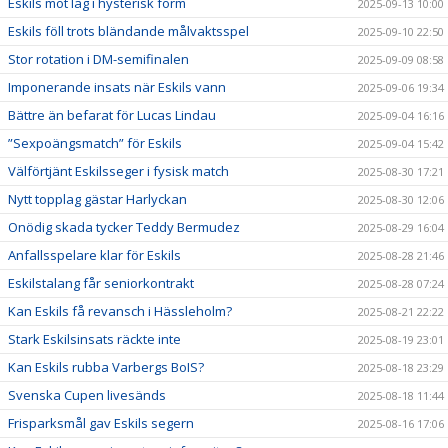
Eskils mot lag i hysterisk form
2025-09-13 10:00
Eskils föll trots bländande målvaktsspel
2025-09-10 22:50
Stor rotation i DM-semifinalen
2025-09-09 08:58
Imponerande insats när Eskils vann
2025-09-06 19:34
Bättre än befarat för Lucas Lindau
2025-09-04 16:16
”Sexpoängsmatch” för Eskils
2025-09-04 15:42
Välförtjänt Eskilsseger i fysisk match
2025-08-30 17:21
Nytt topplag gästar Harlyckan
2025-08-30 12:06
Onödig skada tycker Teddy Bermudez
2025-08-29 16:04
Anfallsspelare klar för Eskils
2025-08-28 21:46
Eskilstalang får seniorkontrakt
2025-08-28 07:24
Kan Eskils få revansch i Hässleholm?
2025-08-21 22:22
Stark Eskilsinsats räckte inte
2025-08-19 23:01
Kan Eskils rubba Varbergs BoIS?
2025-08-18 23:29
Svenska Cupen livesänds
2025-08-18 11:44
Frisparksmål gav Eskils segern
2025-08-16 17:06