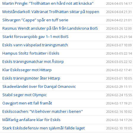
Martin Pringle: ”Trollhättan en hård nöt att knäcka"
2024-04-05 14:17
Motståndarkoll: Vältränat Trollhättan siktar på toppen
2024-04-04 21:31
Slitvargen ”Cappe” spår en tuff serie
2024-04-02 21:01
Rasmus Wendt ansluter på lån från Landskrona BoIS
2024-03-26 12:00
Starkt försvarsjobb gav 1–1 mot BoIS
2024-03-25 21:54
Eskils vann välspelad träningsmatch
2024-03-07 10:09
Hampus Stoltz fortsätter i Eskils
2024-03-05 22:14
Eskils träningsmatchar mot Åstorp
2024-03-05 22:12
Klar Eskilsseger mot Hittarp
2024-03-02 17:41
Eskils träningsmöter åter Hittarp
2024-03-01 10:05
Skadeeländet över för Danijal Omanovic
2024-02-29 11:11
Stabil seger mot Olympic
2024-02-24 15:55
Oavgjort men ett fall framåt
2024-02-17 19:21
Eskilscoachen: ”Vi behöver matcher i benen"
2024-02-16 10:02
Målfarlig anfallare klar för Eskils
2024-02-14 17:26
Stark Eskilsdefensiv men självmål fällde laget
2024-02-10 19:05