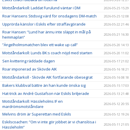
Motståndarkoll: Laddat Furulund väntar i DM
2026-05-25 15:29
Roar Hansens Stidsvig värd för onsdagens DM-match
2026-05-25 12:08
Upprörda känslor i Eskils efter straffavgörande
2026-05-22 21:46
Roar Hansen: ”Lund har ännu inte släppt in mål på
2026-05-21 16:30
hemmaplan”
”Ängelholmsmatchen blev ett wake up call”
2026-05-20 14:13
Motståndarkoll: Lunds BK:s coach nöjd med starten
2026-05-20 11:02
Sen kvittering räddade dagen
2026-05-17 21:02
Roar imponerad av Skövde AIK
2026-05-16 18:21
Motståndarkoll - Skövde AIK fortfarande obesegrat
2026-05-16 08:18
Bakers klubbval bättre än han kunde önska sig
2026-05-15 17:03
Hat-trick av André Gustafson när Eskils briljerade
2026-05-13 21:48
Motståndarkoll: Hässleholms IF en
2026-05-12 20:55
mardrömsmotståndare
Melvins dröm är Superettan med Eskils
2026-05-12 19:26
Eskilscoachen: ”Om vi inte gör jobbet är vi chanslösa i
2026-05-11 21:05
Hässleholm”