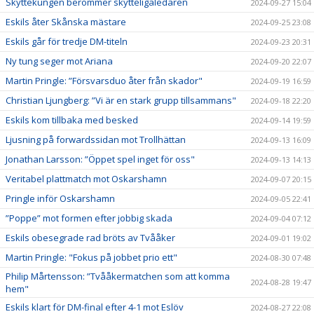
Skyttekungen berömmer skytteligaledaren
2024-09-27 15:04
Eskils åter Skånska mästare
2024-09-25 23:08
Eskils går för tredje DM-titeln
2024-09-23 20:31
Ny tung seger mot Ariana
2024-09-20 22:07
Martin Pringle: ”Försvarsduo åter från skador"
2024-09-19 16:59
Christian Ljungberg: ”Vi är en stark grupp tillsammans"
2024-09-18 22:20
Eskils kom tillbaka med besked
2024-09-14 19:59
Ljusning på forwardssidan mot Trollhättan
2024-09-13 16:09
Jonathan Larsson: ”Öppet spel inget för oss"
2024-09-13 14:13
Veritabel plattmatch mot Oskarshamn
2024-09-07 20:15
Pringle inför Oskarshamn
2024-09-05 22:41
”Poppe” mot formen efter jobbig skada
2024-09-04 07:12
Eskils obesegrade rad bröts av Tvååker
2024-09-01 19:02
Martin Pringle: "Fokus på jobbet prio ett"
2024-08-30 07:48
Philip Mårtensson: ”Tvååkermatchen som att komma
2024-08-28 19:47
hem"
Eskils klart för DM-final efter 4-1 mot Eslöv
2024-08-27 22:08