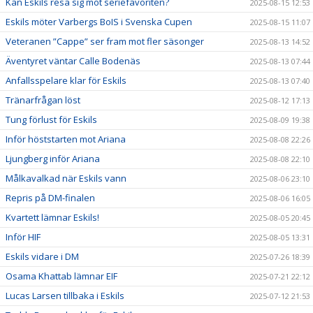
Kan Eskils resa sig mot seriefavoriten?
2025-08-15 12:53
Eskils möter Varbergs BoIS i Svenska Cupen
2025-08-15 11:07
Veteranen ”Cappe” ser fram mot fler säsonger
2025-08-13 14:52
Äventyret väntar Calle Bodenäs
2025-08-13 07:44
Anfallsspelare klar för Eskils
2025-08-13 07:40
Tränarfrågan löst
2025-08-12 17:13
Tung förlust för Eskils
2025-08-09 19:38
Inför höststarten mot Ariana
2025-08-08 22:26
Ljungberg inför Ariana
2025-08-08 22:10
Målkavalkad när Eskils vann
2025-08-06 23:10
Repris på DM-finalen
2025-08-06 16:05
Kvartett lämnar Eskils!
2025-08-05 20:45
Inför HIF
2025-08-05 13:31
Eskils vidare i DM
2025-07-26 18:39
Osama Khattab lämnar EIF
2025-07-21 22:12
Lucas Larsen tillbaka i Eskils
2025-07-12 21:53