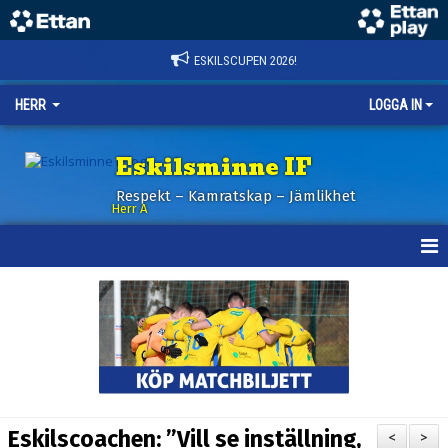
ESKILSCUPEN 2026!
HERR
LOGGA IN
Eskilsminne IF
Respekt – Kamratskap – Jämlikhet
Herr A
HEM
KALENDER
NYHETER
TRUPPEN
Eskilscoachen: ”Vill se inställning,
<
>