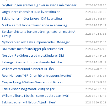
Skyttekungen grämer sig över missade målchanser
2026-08-07 09:06
Ungt Linero chanslöst i DM-kvartsfinalen
2026-08-06 08:36
Eskils herrar möter Linero i DM-kvartsfinal
2026-08-05 08:57
Målkalas mot tappert kämpande Akademilag
2026-07-25 20:17
Solskenshistoria bakom träningsmatchen mot NKA
2026-07-24 17:35
Group
Nyförvärven och Eskils imponerade i DM-seger
2026-07-22 23:16
DM-match men fokus ligger på seriespelet
2026-07-22 07:06
Nosaby IF svårbesegrad motståndare i DM
2026-07-21 14:21
Talangen Casper Ljung en kreativ tekniker
2026-07-21 08:19
William Westerlund rutinerat HIF-lån
2026-07-20 21:32
Roar Hansen: ”HIF-lånen höjer truppens kvalitet”
2026-07-13 17:03
Casper Ljung & William Westerlund lånas in
2026-07-13 09:00
Eskils visade hög moral i viktig seger
2026-07-01 23:10
William tillbaka i Eskils - come back redan ikväll
2026-07-01 17:16
Eskilscoachen vill få bort ”bjudmålen”
2026-06-30 22:21