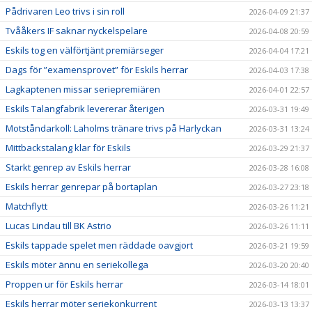
Pådrivaren Leo trivs i sin roll
2026-04-09 21:37
Tvååkers IF saknar nyckelspelare
2026-04-08 20:59
Eskils tog en välförtjänt premiärseger
2026-04-04 17:21
Dags för ”examensprovet” för Eskils herrar
2026-04-03 17:38
Lagkaptenen missar seriepremiären
2026-04-01 22:57
Eskils Talangfabrik levererar återigen
2026-03-31 19:49
Motståndarkoll: Laholms tränare trivs på Harlyckan
2026-03-31 13:24
Mittbackstalang klar för Eskils
2026-03-29 21:37
Starkt genrep av Eskils herrar
2026-03-28 16:08
Eskils herrar genrepar på bortaplan
2026-03-27 23:18
Matchflytt
2026-03-26 11:21
Lucas Lindau till BK Astrio
2026-03-26 11:11
Eskils tappade spelet men räddade oavgjort
2026-03-21 19:59
Eskils möter ännu en seriekollega
2026-03-20 20:40
Proppen ur för Eskils herrar
2026-03-14 18:01
Eskils herrar möter seriekonkurrent
2026-03-13 13:37