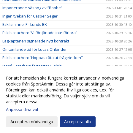
Imponerande säsong av ”Bobbe"
2023-11-01 20:54
Ingen tvekan för Casper Seger
2023-10-31 21:00
Eskilsminne IF - Lunds BK
2023-10-30 13:10
Eskilscoachen: ”Vi förtjänade inte förlora"
2023-10-29 19:16
Lagkaptenen signerade nytt kontrakt
2023-10-28 20:26
Omtumlande tid för Lucas Ohlander
2023-10-27 12:05
Eskilscoachen: ”Hoppas räta ut frågetecken"
2023-10-26 22:58
Josef Getachew fortsätter i Eskils
2023-10-25 09:50
Falkenbergs FF - Eskilsminne IF
2023-10-23 12:30
För att hemsidan ska fungera korrekt använder vi nödvändiga
Ineffektivt Eskils föll igen
2023-10-21 21:30
cookies från SportAdmin. Dessa går inte att stänga av.
Föreningen kan också använda frivilliga cookies, t.ex. för
Eskilscoachen varnar för Ahlafors motivation
2023-10-20 11:36
statistik eller marknadsföring. Du väljer själv om du vill
Lamin Sarr: ”Nyttigt för mig att spela i Eskils"
2023-10-18 22:21
acceptera dessa.
Eskilsminne IF - Ahlafors IF
2023-10-16 15:18
Anpassa dina val
Eskils bröt förlustsviten
2023-10-15 16:04
Acceptera nödvändiga
Acceptera alla
Eskilsminne IF - Tvååkers IF
2023-10-10 11:45
Succédebut för 19-årige Amir men ny förlust
2023-10-07 20:17