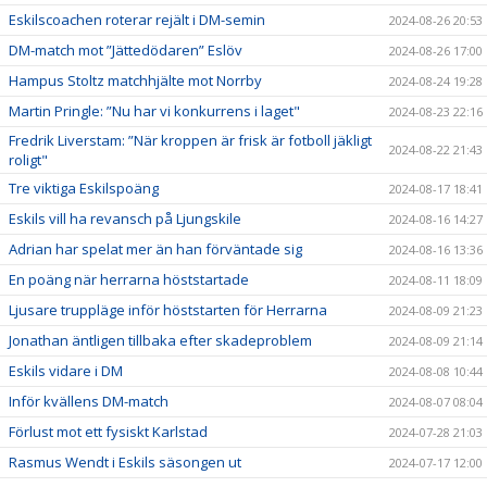
Eskilscoachen roterar rejält i DM-semin
2024-08-26 20:53
DM-match mot ”Jättedödaren” Eslöv
2024-08-26 17:00
Hampus Stoltz matchhjälte mot Norrby
2024-08-24 19:28
Martin Pringle: ”Nu har vi konkurrens i laget"
2024-08-23 22:16
Fredrik Liverstam: ”När kroppen är frisk är fotboll jäkligt
2024-08-22 21:43
roligt"
Tre viktiga Eskilspoäng
2024-08-17 18:41
Eskils vill ha revansch på Ljungskile
2024-08-16 14:27
Adrian har spelat mer än han förväntade sig
2024-08-16 13:36
En poäng när herrarna höststartade
2024-08-11 18:09
Ljusare truppläge inför höststarten för Herrarna
2024-08-09 21:23
Jonathan äntligen tillbaka efter skadeproblem
2024-08-09 21:14
Eskils vidare i DM
2024-08-08 10:44
Inför kvällens DM-match
2024-08-07 08:04
Förlust mot ett fysiskt Karlstad
2024-07-28 21:03
Rasmus Wendt i Eskils säsongen ut
2024-07-17 12:00