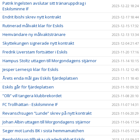
Patrik Ingelsten avslutar sitt tränaruppdrag i
2023-12-22 18:24
Eskilsminne IF
Endrit Ibishi skrev nytt kontrakt
2023-12-17 18:44
Rutinerad målvakt klar för Eskils
2023-12-15 17:32
Hemvändare ny målvaktstränare
2023-12-13 13:34
Skyttekungen signerade nytt kontrakt
2023-12-04 21:47
Fredrik Liverstam fortsätter i Eskils
2023-11-20 17:16
Hampus Stoltz uttagen till Morgondagens stjärnor
2023-11-14 10:15
Jesper Lernesjö klar för Eskils
2023-11-12 12:45
Årets enda mål gav Eskils fjärdeplatsen
2023-11-11 18:43
Eskils går för fjärdeplatsen
2023-11-10 09:32
”Olli” vill tangera klubbrekordet
2023-11-08 20:10
FC Trollhättan - Eskilsminne IF
2023-11-07 14:31
Revanschsugen ”Lunde” skrev på nytt kontrakt
2023-11-06 20:29
Johan Albin uttagen till Morgondagens stjärnor
2023-11-06 17:54
Seger mot Lunds BK i sista hemmamatchen
2023-11-05 17:24
Reinholdsson tillbaka i skadedrabbat Eskils
2023-11-03 09:57