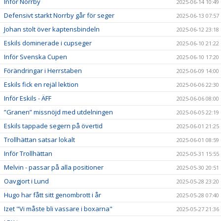
Inför Norrby
2025-06-14 10:49
Defensivt starkt Norrby går för seger
2025-06-13 07:57
Johan stolt över kaptensbindeln
2025-06-12 23:18
Eskils dominerade i cupseger
2025-06-10 21:22
Inför Svenska Cupen
2025-06-10 17:20
Förändringar i Herrstaben
2025-06-09 14:00
Eskils fick en rejäl lektion
2025-06-06 22:30
Inför Eskils - ÄFF
2025-06-06 08:00
”Granen” missnöjd med utdelningen
2025-06-05 22:19
Eskils tappade segern på övertid
2025-06-01 21:25
Trollhättan satsar lokalt
2025-06-01 08:59
Inför Trollhättan
2025-05-31 15:55
Melvin - passar på alla positioner
2025-05-30 20:51
Oavgjort i Lund
2025-05-28 23:20
Hugo har fått sitt genombrott i år
2025-05-28 07:40
Izet "Vi måste bli vassare i boxarna"
2025-05-27 21:36