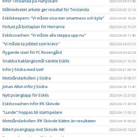
Inför Torslanda på Harlyckan!
2025-05-03 07:48
Målmedvetet arbete ger resultat för Torslanda
2025-05-02 12:16
Eskilskeepern: "VI måste visa mer smartness och kyla"
2025-04-30 18:20
Förlust på bortaplan för Herrarna
2025-04-26 19:23
Eskilscoachen: "Vi måste alla steppa upp nu"
2025-04-26 11:49
"Vi måste ta jobbet som krävs"
2025-04-26 07:12
Flygande start för FC Rosengård
2025-04-24 22:24
Snabba baklängesmål sänkte Eskils
2025-04-21 19:55
Inför J-Södra med Izet!
2025-04-21 00:16
Motståndarkollen: J-Södra
2025-04-19 08:37
Johan Albin inför J-Södra
2025-04-18 11:41
Nytt poängtapp för Eskils
2025-04-12 21:02
Eskilscoachen inför IFK Skövde
2025-04-11 20:14
"Lunde" hoppas bli startspelare
2025-04-11 00:12
Motståndarkollen: IFK Skövde bättre än resultaten
2025-04-10 08:52
Bittert poängtapp mot Skövde AIK
2025-04-05 16:02