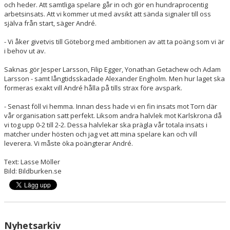
och heder. Att samtliga spelare går in och gör en hundraprocentig
arbetsinsats. Att vi kommer ut med avsikt att sända signaler till oss
själva från start, säger André.
- Vi åker givetvis till Göteborg med ambitionen av att ta poäng som vi är
i behov ut av.
Saknas gör Jesper Larsson, Filip Egger, Yonathan Getachew och Adam
Larsson - samt långtidsskadade Alexander Engholm. Men hur laget ska
formeras exakt vill André hålla på tills strax före avspark.
- Senast föll vi hemma. Innan dess hade vi en fin insats mot Torn där
vår organisation satt perfekt. Liksom andra halvlek mot Karlskrona då
vi tog upp 0-2 till 2-2. Dessa halvlekar ska prägla vår totala insats i
matcher under hösten och jag vet att mina spelare kan och vill
leverera. Vi måste öka poängterar André.
Text: Lasse Möller
Bild: Bildburken.se
Nyhetsarkiv