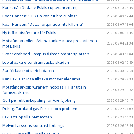
Konstmål räddade Eskils cupavancemang
2026-06-10 22:43
Roar Hansen: ”FBK Balkan ett bra cuplag ”
2026-06-09 17:44
Roar Hansen: ”Detta förtjänade inte killarna”
2026-06-07 16:04
Ny tuff motståndare för Eskils
2026-06-06 18:45
Motståndarkollen: Ariana tänker maxa prestationen
2026-06-04 21:34
mot Eskils
Skadedrabbad Hampus fightas om startplatsen
2026-06-03 12:04
Leo tillbaka efter dramatiska skadan
2026-06-02 10:59
Sur förlust mot serieledaren
2026-05-30 17:58
Kan Eskils studsa tillbaka mot serieledarna?
2026-05-29 23:33
Motståndarkoll: ”Granen” hoppas TFF är ut sin
2026-05-29 14:52
formsvacka nu
Golf perfekt avkoppling för Axel Sjöberg
2026-05-29 10:17
Duktigt Furulund gav Eskils stora problem
2026-05-27 23:09
Eskils trupp till DM-matchen
2026-05-27 10:23
Melvin Larssons kontrakt förlängs
2026-05-26 16:54
Eskils coach tillbaka till rötterna
2026-05-26 12:27