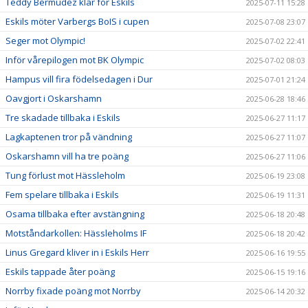
Teddy Bermudez klar för Eskils
2025-07-11 15:28
Eskils möter Varbergs BoIS i cupen
2025-07-08 23:07
Seger mot Olympic!
2025-07-02 22:41
Inför vårepilogen mot BK Olympic
2025-07-02 08:03
Hampus vill fira födelsedagen i Dur
2025-07-01 21:24
Oavgjort i Oskarshamn
2025-06-28 18:46
Tre skadade tillbaka i Eskils
2025-06-27 11:17
Lagkaptenen tror på vändning
2025-06-27 11:07
Oskarshamn vill ha tre poäng
2025-06-27 11:06
Tung förlust mot Hässleholm
2025-06-19 23:08
Fem spelare tillbaka i Eskils
2025-06-19 11:31
Osama tillbaka efter avstängning
2025-06-18 20:48
Motståndarkollen: Hässleholms IF
2025-06-18 20:42
Linus Gregard kliver in i Eskils Herr
2025-06-16 19:55
Eskils tappade åter poäng
2025-06-15 19:16
Norrby fixade poäng mot Norrby
2025-06-14 20:32