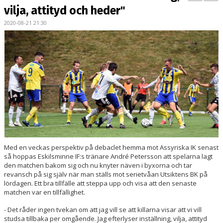
BILDGALLERI
vilja, attityd och heder"
2020-08-21 21:30
KONTAKT
MATCHER
ETTAN SÖDRA
Med en veckas perspektiv på debaclet hemma mot Assyriska IK senast
så hoppas Eskilsminne IF:s tränare André Petersson att spelarna lagt
den matchen bakom sig och nu knyter näven i byxorna och tar
revansch på sig själv när man ställs mot serietvåan Utsiktens BK på
lördagen. Ett bra tillfälle att steppa upp och visa att den senaste
matchen var en tillfällighet.
- Det råder ingen tvekan om att jag vill se att killarna visar att vi vill
studsa tillbaka per omgående. Jag efterlyser inställning, vilja, attityd