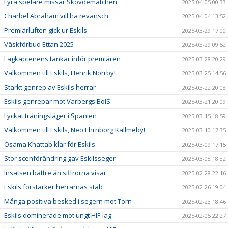
Fyra spelare missar Skövdematchen
2025-04-05 00:33
Charbel Abraham vill ha revansch
2025-04-04 13:52
Premiärluften gick ur Eskils
2025-03-29 17:00
Väskförbud Ettan 2025
2025-03-29 09:52
Lagkaptenens tankar inför premiären
2025-03-28 20:29
Välkommen till Eskils, Henrik Norrby!
2025-03-25 14:56
Starkt genrep av Eskils herrar
2025-03-22 20:08
Eskils genrepar mot Varbergs BoIS
2025-03-21 20:09
Lyckat träningsläger i Spanien
2025-03-15 18:59
Välkommen till Eskils, Neo Ehrnborg Kallmeby!
2025-03-10 17:35
Osama Khattab klar för Eskils
2025-03-09 17:15
Stor scenförändring gav Eskilsseger
2025-03-08 18:32
Insatsen bättre än siffrorna visar
2025-02-28 22:16
Eskils förstärker herrarnas stab
2025-02-26 19:04
Många positiva besked i segern mot Torn
2025-02-23 18:46
Eskils dominerade mot ungt HIF-lag
2025-02-05 22:27