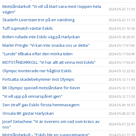
Motståndarkoll: ”Vi vill så klart vara med i toppen hela
2024-05-22 11:53
vägen”
Skadefri Liverstam tror på en vändning
2024-05-22 11:15
Tuff cupmatch väntar Eskils
2024-05-21 10:56
Bollen rullade inte Eskils väg på Harlyckan
2024-05-18 20:41
Martin Pringle: ”Vi kan inte snacka oss ur detta"
2024-05-17 07:00
”Lunde” tillbaka efter den mörka tiden
2024-05-17 06:49
MOTSTÅNDARKOLL: ”Vi har allt att vinna mot Eskils”
2024-05-17 06:47
Olympic monterade ner håglöst Eskils
2024-05-13 22:02
Fortsatta skadebekymmer mot Olympic
2024-05-12 11:45
BK Olympic speciell motståndare för Kevin
2024-05-12 11:33
”Vi vill upp på vinnarspåret igen"
2024-05-12 11:29
Sen straff gav Eskils första hemmasegern
2024-05-09 19:37
Onsala BK gästar Harlyckan
2024-05-08 22:18
Josef Getachew: ”Vi är överens om vad som krävs av
2024-05-07 22:41
oss"
Motståndarkoll – ”Eskils blir en superutmaning"
2024-05-07 22:19