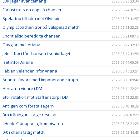
LBK jagar avancemang
2025-05-26 23:34
Förlust trots en uppsjö chanser
2025-05-24 16:58
Spelartrio tillbaka mot Olympic
2025-05-23 11:57
Olympiccoachen tror på välspelad match
2025-05-21 22:29
Endrit alltid beredd ta chansen
2025-05-21 08:12
Oavgjort mot Ariana
2025-05-17 17:37
Jetmir Koci får chansen i seniorlaget
2025-05-17 11:54
Izet inför Ariana
2025-05-17 00:09
Fabian Velander inför Ariana
2025-05-16 23:51
Ariana - favorit med imponerande trupp
2025-05-15 09:42
Herrarna vidare i DM
2025-05-14 22:29
Stor rotation mot Staffanstorp i DM
2025-05-13 22:50
Äntligen kom första segern
2025-05-10 19:29
Bra träningar ska ge resultat
2025-05-10 07:28
"Henke" peppar lagkompisarna
2025-05-08 21:28
0-0 i chansfattig match
2025-05-03 16:49