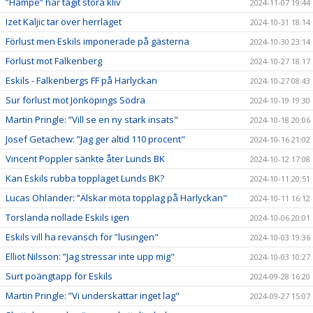
”Hampe” har tagit stora kliv
2024-11-07 19:44
Izet Kaljic tar över herrlaget
2024-10-31 18:14
Förlust men Eskils imponerade på gästerna
2024-10-30 23:14
Förlust mot Falkenberg
2024-10-27 18:17
Eskils - Falkenbergs FF på Harlyckan
2024-10-27 08:43
Sur förlust mot Jönköpings Södra
2024-10-19 19:30
Martin Pringle: ”Vill se en ny stark insats"
2024-10-18 20:06
Josef Getachew: ”Jag ger altid 110 procent"
2024-10-16 21:02
Vincent Poppler sänkte åter Lunds BK
2024-10-12 17:08
Kan Eskils rubba topplaget Lunds BK?
2024-10-11 20:51
Lucas Ohlander: ”Älskar möta topplag på Harlyckan"
2024-10-11 16:12
Torslanda nollade Eskils igen
2024-10-06 20:01
Eskils vill ha revansch för ”lusingen"
2024-10-03 19:36
Elliot Nilsson: ”Jag stressar inte upp mig"
2024-10-03 10:27
Surt poängtapp för Eskils
2024-09-28 16:20
Martin Pringle: ”Vi underskattar inget lag"
2024-09-27 15:07