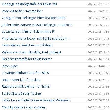
Onödiga baklängesmål när Eskils föll
2026-03-07 17:26
Roar vill se fler ”tomma löp”
2026-03-06 20:06
Oavgjort mot Helsingör efter bra prestation
2026-02-27 22:23
Jubilerande tränare missar Helsingörsmatchen
2026-02-26 16:20
Lucas Larsen lämnar Eskilsminne IF
2026-02-25 19:52
Vindrutetorkare-fotboll när Eskils spelade 1-1
2026-02-21 17:18
Fem saknas i matchen mot Åstorp
2026-02-20 20:16
Välkommen hem till Eskils, Axel Sjöberg!
2026-02-17 19:44
Flera steg framåt för Eskils herrar
2026-02-14 17:14
Inför Lund
2026-02-14 07:25
Lovande mittback klar för Eskils
2026-02-13 18:53
Baker Amer klar för Eskils
2026-02-10 21:40
Rutinerad målvakt klar för Eskils
2026-02-09 21:56
Eskils åkte på rejäl ”lusing”
2026-02-07 16:38
Eskils herrar möter Superettanlaget Värnamo
2026-02-06 20:07
Olycklig skada i årspremiären
2026-01-24 17:25