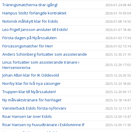
Träningsmatcherna drar igång!
2026-01-24 08:44
Hampus Stoltz förlängde kontraktet
2026-01-19 09:04
Notorisk målskytt klar för Eskils
2026-01-08 16:53
Leo Frigell Jansson ansluter till Eskils!
2026-01-07 18:46
Första dagen på Nyårssaluten
2026-01-03 17:34
Försäsongsmatcher för Herr
2026-01-02 15:14
Anders Schönberg fortsätter som assisterande
2025-12-30 21:19
Linus fortsätter som assisterande tränare i
2025-12-29 17:03
Herrseniorerna
Johan Albin klar för IK Oddevold
2025-12-26 20:55
Norrby klar för två nya säsonger
2025-12-23 18:00
Truppen klar till Nyårssaluten!
2025-12-20 09:17
Ny målvaktstränare för herrlaget
2025-12-18 14:47
Vänsterback Eskils första nyförvärv
2025-12-12 11:37
Roar Hansen tar över Eskils
2025-12-09 15:47
Roar Hansen ny huvudtränare i Eskilsminne IF
2025-12-09 11:59