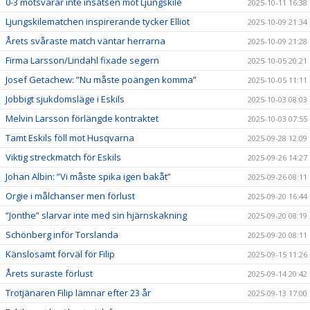
0-3 motsvarar inte insatsen mot Ljungskile
2025-10-11 16:38
Ljungskilematchen inspirerande tycker Elliot
2025-10-09 21:34
Årets svåraste match väntar herrarna
2025-10-09 21:28
Firma Larsson/Lindahl fixade segern
2025-10-05 20:21
Josef Getachew: ”Nu måste poängen komma”
2025-10-05 11:11
Jobbigt sjukdomsläge i Eskils
2025-10-03 08:03
Melvin Larsson förlängde kontraktet
2025-10-03 07:55
Tamt Eskils föll mot Husqvarna
2025-09-28 12:09
Viktig streckmatch för Eskils
2025-09-26 14:27
Johan Albin: ”Vi måste spika igen bakåt”
2025-09-26 08:11
Orgie i målchanser men förlust
2025-09-20 16:44
”Jonthe” slarvar inte med sin hjärnskakning
2025-09-20 08:19
Schönberg inför Torslanda
2025-09-20 08:11
Känslosamt förväl för Filip
2025-09-15 11:26
Årets suraste förlust
2025-09-14 20:42
Trotjänaren Filip lämnar efter 23 år
2025-09-13 17:00