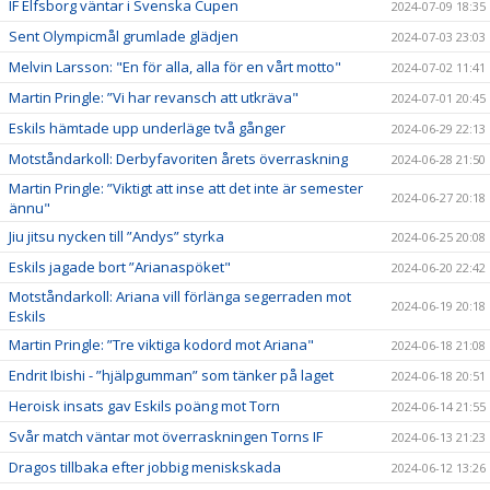
IF Elfsborg väntar i Svenska Cupen
2024-07-09 18:35
Sent Olympicmål grumlade glädjen
2024-07-03 23:03
Melvin Larsson: "En för alla, alla för en vårt motto"
2024-07-02 11:41
Martin Pringle: ”Vi har revansch att utkräva"
2024-07-01 20:45
Eskils hämtade upp underläge två gånger
2024-06-29 22:13
Motståndarkoll: Derbyfavoriten årets överraskning
2024-06-28 21:50
Martin Pringle: ”Viktigt att inse att det inte är semester
2024-06-27 20:18
ännu"
Jiu jitsu nycken till ”Andys” styrka
2024-06-25 20:08
Eskils jagade bort ”Arianaspöket"
2024-06-20 22:42
Motståndarkoll: Ariana vill förlänga segerraden mot
2024-06-19 20:18
Eskils
Martin Pringle: ”Tre viktiga kodord mot Ariana"
2024-06-18 21:08
Endrit Ibishi - ”hjälpgumman” som tänker på laget
2024-06-18 20:51
Heroisk insats gav Eskils poäng mot Torn
2024-06-14 21:55
Svår match väntar mot överraskningen Torns IF
2024-06-13 21:23
Dragos tillbaka efter jobbig meniskskada
2024-06-12 13:26