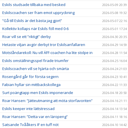
Eskils studsade tillbaka med besked
2026-05-09 20:39
Eskilscoachen ser fram emot uppryckning
2026-05-08 19:32
”Gå till Eskils är det bästa jag gjort”
2026-05-07 22:16
Kollektiv kollaps när Eskils föll med 0-6
2026-05-01 17:24
Roar vill se ett ”riktigt” derby
2026-04-30 20:35
Hetaste viljan avgör derbyt tror Eskilsanfallaren
2026-04-29 14:59
Motståndarekoll: Nu vill ÄFF-coachen ha lite stolpe in
2026-04-28 11:54
Eskils omställningsspel firade triumfer
2026-04-25 16:04
Eskilscoachen vill se hjärta och smärta
2026-04-24 21:03
Rosengård går för första segern
2026-04-23 10:41
Fabian hyllar sin mittbackskollega
2026-04-22 11:33
Surt poängtapp men Eskils imponerande
2026-04-18 20:50
Roar Hansen: ”Jätteutmaning att möta storfavoriten”
2026-04-16 21:11
Eskils keeper inte lättstressad
2026-04-14 13:54
Roar Hansen: ”Detta var en läropeng”
2026-04-11 18:16
Satsande Tvååkers IF en tuff nöt
2026-04-10 14:42