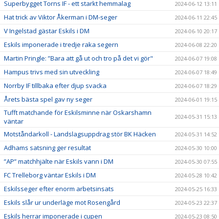
Superbygget Torns IF - ett starkt hemmalag
2024-06-12 13:11
Hat trick av Viktor Åkerman i DM-seger
2024-06-11 22:45
V Ingelstad gästar Eskils i DM
2024-06-10 20:17
Eskils imponerade i tredje raka segern
2024-06-08 22:20
Martin Pringle: ”Bara att gå ut och tro på det vi gör"
2024-06-07 19:08
Hampus trivs med sin utveckling
2024-06-07 18:49
Norrby IF tillbaka efter djup svacka
2024-06-07 18:29
Årets bästa spel gav ny seger
2024-06-01 19:15
Tufft matchande för Eskilsminne när Oskarshamn
2024-05-31 15:13
väntar
Motståndarkoll - Landslagsuppdrag stör BK Häcken
2024-05-31 14:52
Adhams satsning ger resultat
2024-05-30 10:00
”AP” matchhjälte när Eskils vann i DM
2024-05-30 07:55
FC Trelleborg väntar Eskils i DM
2024-05-28 10:42
Eskilsseger efter enorm arbetsinsats
2024-05-25 16:33
Eskils slår ur underläge mot Rosengård
2024-05-23 22:37
Eskils herrar imponerade i cupen
2024-05-23 08:50