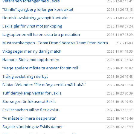
Veteranen förlänger med Eskils
2025-12-02 16:41
”Chrille” Ljungberg förlänger kontraktet
2025-11-26 13:13
Heroisk avslutning gav nytt kontrakt
2025-11-08 20:23
Eskils går för vinst mot Jönköping
2025-11-08 07:24
Lagkaptenen vill ha en sista bra prestation
2025-11-07 13:29
Mustaschkampen - Team Ettan Södra vs Team Ettan Norra.
2025-11-03
Viktig seger men ny darrig match
2025-11-01 19:33
Hampus Stoltz mot toppformen
2025-10-31 13:32
”Varje spelare måste ta ansvar för sin roll”
2025-10-31 10:02
Tråkig avslutning i derbyt
2025-10-26 19:48
Fabian Velander: ”För många enkla mål bakåt”
2025-10-24 15:54
Tuff derbykamp väntar för Eskils
2025-10-23 20:39
Storseger för fokuserat Eskils
2025-10-18 19:50
Eskilscoachen vill se fler avslut
2025-10-17 13:11
”Vi måste bli mera desperata”
2025-10-16 16:46
Sagolik vändning av Eskils damer
2025-10-12 15:59