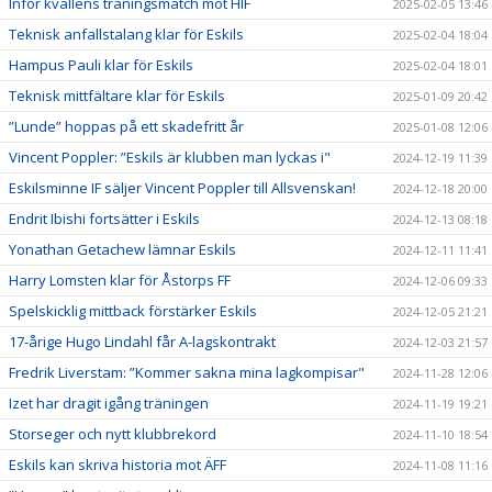
Inför kvällens träningsmatch mot HIF
2025-02-05 13:46
Teknisk anfallstalang klar för Eskils
2025-02-04 18:04
Hampus Pauli klar för Eskils
2025-02-04 18:01
Teknisk mittfältare klar för Eskils
2025-01-09 20:42
”Lunde” hoppas på ett skadefritt år
2025-01-08 12:06
Vincent Poppler: ”Eskils är klubben man lyckas i"
2024-12-19 11:39
Eskilsminne IF säljer Vincent Poppler till Allsvenskan!
2024-12-18 20:00
Endrit Ibishi fortsätter i Eskils
2024-12-13 08:18
Yonathan Getachew lämnar Eskils
2024-12-11 11:41
Harry Lomsten klar för Åstorps FF
2024-12-06 09:33
Spelskicklig mittback förstärker Eskils
2024-12-05 21:21
17-årige Hugo Lindahl får A-lagskontrakt
2024-12-03 21:57
Fredrik Liverstam: ”Kommer sakna mina lagkompisar"
2024-11-28 12:06
Izet har dragit igång träningen
2024-11-19 19:21
Storseger och nytt klubbrekord
2024-11-10 18:54
Eskils kan skriva historia mot ÄFF
2024-11-08 11:16